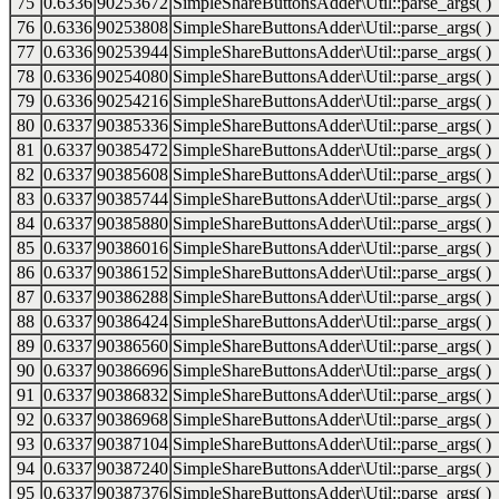
75
0.6336
90253672
SimpleShareButtonsAdder\Util::parse_args( )
76
0.6336
90253808
SimpleShareButtonsAdder\Util::parse_args( )
77
0.6336
90253944
SimpleShareButtonsAdder\Util::parse_args( )
78
0.6336
90254080
SimpleShareButtonsAdder\Util::parse_args( )
79
0.6336
90254216
SimpleShareButtonsAdder\Util::parse_args( )
80
0.6337
90385336
SimpleShareButtonsAdder\Util::parse_args( )
81
0.6337
90385472
SimpleShareButtonsAdder\Util::parse_args( )
82
0.6337
90385608
SimpleShareButtonsAdder\Util::parse_args( )
83
0.6337
90385744
SimpleShareButtonsAdder\Util::parse_args( )
84
0.6337
90385880
SimpleShareButtonsAdder\Util::parse_args( )
85
0.6337
90386016
SimpleShareButtonsAdder\Util::parse_args( )
86
0.6337
90386152
SimpleShareButtonsAdder\Util::parse_args( )
87
0.6337
90386288
SimpleShareButtonsAdder\Util::parse_args( )
88
0.6337
90386424
SimpleShareButtonsAdder\Util::parse_args( )
89
0.6337
90386560
SimpleShareButtonsAdder\Util::parse_args( )
90
0.6337
90386696
SimpleShareButtonsAdder\Util::parse_args( )
91
0.6337
90386832
SimpleShareButtonsAdder\Util::parse_args( )
92
0.6337
90386968
SimpleShareButtonsAdder\Util::parse_args( )
93
0.6337
90387104
SimpleShareButtonsAdder\Util::parse_args( )
94
0.6337
90387240
SimpleShareButtonsAdder\Util::parse_args( )
95
0.6337
90387376
SimpleShareButtonsAdder\Util::parse_args( )