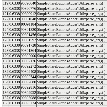
119
0.6338
90390640
SimpleShareButtonsAdder\Util::parse_args( )
120
0.6338
90390776
SimpleShareButtonsAdder\Util::parse_args( )
121
0.6338
90390912
SimpleShareButtonsAdder\Util::parse_args( )
122
0.6338
90391048
SimpleShareButtonsAdder\Util::parse_args( )
123
0.6338
90391184
SimpleShareButtonsAdder\Util::parse_args( )
124
0.6338
90391320
SimpleShareButtonsAdder\Util::parse_args( )
125
0.6338
90391456
SimpleShareButtonsAdder\Util::parse_args( )
126
0.6338
90391592
SimpleShareButtonsAdder\Util::parse_args( )
127
0.6338
90391728
SimpleShareButtonsAdder\Util::parse_args( )
128
0.6338
90391864
SimpleShareButtonsAdder\Util::parse_args( )
129
0.6338
90392000
SimpleShareButtonsAdder\Util::parse_args( )
130
0.6338
90392136
SimpleShareButtonsAdder\Util::parse_args( )
131
0.6338
90392272
SimpleShareButtonsAdder\Util::parse_args( )
132
0.6338
90392408
SimpleShareButtonsAdder\Util::parse_args( )
133
0.6338
90392544
SimpleShareButtonsAdder\Util::parse_args( )
134
0.6338
90392680
SimpleShareButtonsAdder\Util::parse_args( )
135
0.6338
90392816
SimpleShareButtonsAdder\Util::parse_args( )
136
0.6338
90392952
SimpleShareButtonsAdder\Util::parse_args( )
137
0.6338
90393088
SimpleShareButtonsAdder\Util::parse_args( )
138
0.6338
90393224
SimpleShareButtonsAdder\Util::parse_args( )