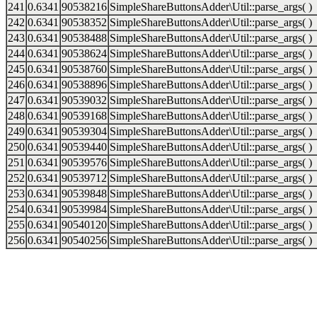
241
0.6341
90538216
SimpleShareButtonsAdder\Util::parse_args( )
242
0.6341
90538352
SimpleShareButtonsAdder\Util::parse_args( )
243
0.6341
90538488
SimpleShareButtonsAdder\Util::parse_args( )
244
0.6341
90538624
SimpleShareButtonsAdder\Util::parse_args( )
245
0.6341
90538760
SimpleShareButtonsAdder\Util::parse_args( )
246
0.6341
90538896
SimpleShareButtonsAdder\Util::parse_args( )
247
0.6341
90539032
SimpleShareButtonsAdder\Util::parse_args( )
248
0.6341
90539168
SimpleShareButtonsAdder\Util::parse_args( )
249
0.6341
90539304
SimpleShareButtonsAdder\Util::parse_args( )
250
0.6341
90539440
SimpleShareButtonsAdder\Util::parse_args( )
251
0.6341
90539576
SimpleShareButtonsAdder\Util::parse_args( )
252
0.6341
90539712
SimpleShareButtonsAdder\Util::parse_args( )
253
0.6341
90539848
SimpleShareButtonsAdder\Util::parse_args( )
254
0.6341
90539984
SimpleShareButtonsAdder\Util::parse_args( )
255
0.6341
90540120
SimpleShareButtonsAdder\Util::parse_args( )
256
0.6341
90540256
SimpleShareButtonsAdder\Util::parse_args( )