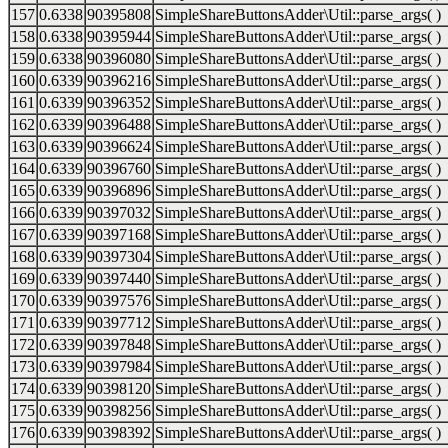
157
0.6338
90395808
SimpleShareButtonsAdder\Util::parse_args( )
158
0.6338
90395944
SimpleShareButtonsAdder\Util::parse_args( )
159
0.6338
90396080
SimpleShareButtonsAdder\Util::parse_args( )
160
0.6339
90396216
SimpleShareButtonsAdder\Util::parse_args( )
161
0.6339
90396352
SimpleShareButtonsAdder\Util::parse_args( )
162
0.6339
90396488
SimpleShareButtonsAdder\Util::parse_args( )
163
0.6339
90396624
SimpleShareButtonsAdder\Util::parse_args( )
164
0.6339
90396760
SimpleShareButtonsAdder\Util::parse_args( )
165
0.6339
90396896
SimpleShareButtonsAdder\Util::parse_args( )
166
0.6339
90397032
SimpleShareButtonsAdder\Util::parse_args( )
167
0.6339
90397168
SimpleShareButtonsAdder\Util::parse_args( )
168
0.6339
90397304
SimpleShareButtonsAdder\Util::parse_args( )
169
0.6339
90397440
SimpleShareButtonsAdder\Util::parse_args( )
170
0.6339
90397576
SimpleShareButtonsAdder\Util::parse_args( )
171
0.6339
90397712
SimpleShareButtonsAdder\Util::parse_args( )
172
0.6339
90397848
SimpleShareButtonsAdder\Util::parse_args( )
173
0.6339
90397984
SimpleShareButtonsAdder\Util::parse_args( )
174
0.6339
90398120
SimpleShareButtonsAdder\Util::parse_args( )
175
0.6339
90398256
SimpleShareButtonsAdder\Util::parse_args( )
176
0.6339
90398392
SimpleShareButtonsAdder\Util::parse_args( )