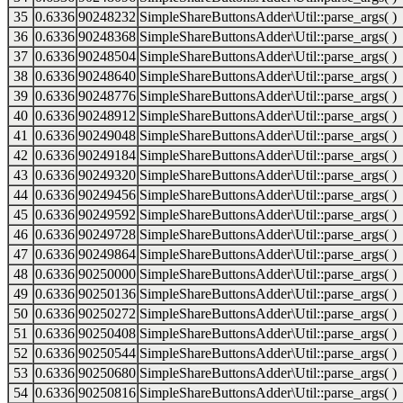
35
0.6336
90248232
SimpleShareButtonsAdder\Util::parse_args( )
36
0.6336
90248368
SimpleShareButtonsAdder\Util::parse_args( )
37
0.6336
90248504
SimpleShareButtonsAdder\Util::parse_args( )
38
0.6336
90248640
SimpleShareButtonsAdder\Util::parse_args( )
39
0.6336
90248776
SimpleShareButtonsAdder\Util::parse_args( )
40
0.6336
90248912
SimpleShareButtonsAdder\Util::parse_args( )
41
0.6336
90249048
SimpleShareButtonsAdder\Util::parse_args( )
42
0.6336
90249184
SimpleShareButtonsAdder\Util::parse_args( )
43
0.6336
90249320
SimpleShareButtonsAdder\Util::parse_args( )
44
0.6336
90249456
SimpleShareButtonsAdder\Util::parse_args( )
45
0.6336
90249592
SimpleShareButtonsAdder\Util::parse_args( )
46
0.6336
90249728
SimpleShareButtonsAdder\Util::parse_args( )
47
0.6336
90249864
SimpleShareButtonsAdder\Util::parse_args( )
48
0.6336
90250000
SimpleShareButtonsAdder\Util::parse_args( )
49
0.6336
90250136
SimpleShareButtonsAdder\Util::parse_args( )
50
0.6336
90250272
SimpleShareButtonsAdder\Util::parse_args( )
51
0.6336
90250408
SimpleShareButtonsAdder\Util::parse_args( )
52
0.6336
90250544
SimpleShareButtonsAdder\Util::parse_args( )
53
0.6336
90250680
SimpleShareButtonsAdder\Util::parse_args( )
54
0.6336
90250816
SimpleShareButtonsAdder\Util::parse_args( )