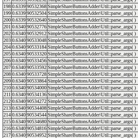
198
0.6339
90532368
SimpleShareButtonsAdder\Util::parse_args( )
199
0.6339
90532504
SimpleShareButtonsAdder\Util::parse_args( )
200
0.6339
90532640
SimpleShareButtonsAdder\Util::parse_args( )
201
0.6340
90532776
SimpleShareButtonsAdder\Util::parse_args( )
202
0.6340
90532912
SimpleShareButtonsAdder\Util::parse_args( )
203
0.6340
90533048
SimpleShareButtonsAdder\Util::parse_args( )
204
0.6340
90533184
SimpleShareButtonsAdder\Util::parse_args( )
205
0.6340
90533320
SimpleShareButtonsAdder\Util::parse_args( )
206
0.6340
90533456
SimpleShareButtonsAdder\Util::parse_args( )
207
0.6340
90533592
SimpleShareButtonsAdder\Util::parse_args( )
208
0.6340
90533728
SimpleShareButtonsAdder\Util::parse_args( )
209
0.6340
90533864
SimpleShareButtonsAdder\Util::parse_args( )
210
0.6340
90534000
SimpleShareButtonsAdder\Util::parse_args( )
211
0.6340
90534136
SimpleShareButtonsAdder\Util::parse_args( )
212
0.6340
90534272
SimpleShareButtonsAdder\Util::parse_args( )
213
0.6340
90534408
SimpleShareButtonsAdder\Util::parse_args( )
214
0.6340
90534544
SimpleShareButtonsAdder\Util::parse_args( )
215
0.6340
90534680
SimpleShareButtonsAdder\Util::parse_args( )
216
0.6340
90534816
SimpleShareButtonsAdder\Util::parse_args( )
217
0.6340
90534952
SimpleShareButtonsAdder\Util::parse_args( )