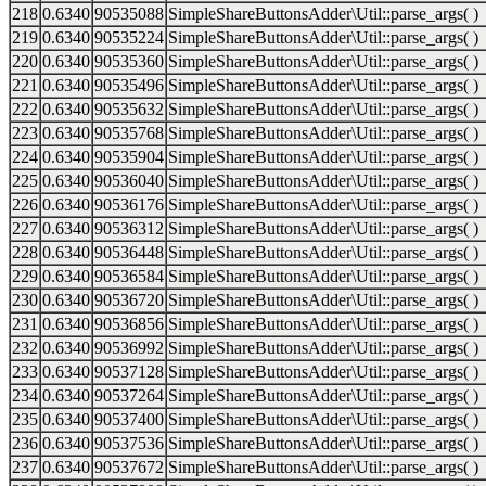
218
0.6340
90535088
SimpleShareButtonsAdder\Util::parse_args( )
219
0.6340
90535224
SimpleShareButtonsAdder\Util::parse_args( )
220
0.6340
90535360
SimpleShareButtonsAdder\Util::parse_args( )
221
0.6340
90535496
SimpleShareButtonsAdder\Util::parse_args( )
222
0.6340
90535632
SimpleShareButtonsAdder\Util::parse_args( )
223
0.6340
90535768
SimpleShareButtonsAdder\Util::parse_args( )
224
0.6340
90535904
SimpleShareButtonsAdder\Util::parse_args( )
225
0.6340
90536040
SimpleShareButtonsAdder\Util::parse_args( )
226
0.6340
90536176
SimpleShareButtonsAdder\Util::parse_args( )
227
0.6340
90536312
SimpleShareButtonsAdder\Util::parse_args( )
228
0.6340
90536448
SimpleShareButtonsAdder\Util::parse_args( )
229
0.6340
90536584
SimpleShareButtonsAdder\Util::parse_args( )
230
0.6340
90536720
SimpleShareButtonsAdder\Util::parse_args( )
231
0.6340
90536856
SimpleShareButtonsAdder\Util::parse_args( )
232
0.6340
90536992
SimpleShareButtonsAdder\Util::parse_args( )
233
0.6340
90537128
SimpleShareButtonsAdder\Util::parse_args( )
234
0.6340
90537264
SimpleShareButtonsAdder\Util::parse_args( )
235
0.6340
90537400
SimpleShareButtonsAdder\Util::parse_args( )
236
0.6340
90537536
SimpleShareButtonsAdder\Util::parse_args( )
237
0.6340
90537672
SimpleShareButtonsAdder\Util::parse_args( )