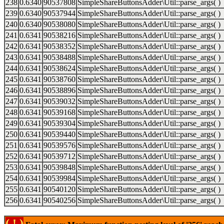
238
0.6340
90537808
SimpleShareButtonsAdder\Util::parse_args( )
239
0.6340
90537944
SimpleShareButtonsAdder\Util::parse_args( )
240
0.6340
90538080
SimpleShareButtonsAdder\Util::parse_args( )
241
0.6341
90538216
SimpleShareButtonsAdder\Util::parse_args( )
242
0.6341
90538352
SimpleShareButtonsAdder\Util::parse_args( )
243
0.6341
90538488
SimpleShareButtonsAdder\Util::parse_args( )
244
0.6341
90538624
SimpleShareButtonsAdder\Util::parse_args( )
245
0.6341
90538760
SimpleShareButtonsAdder\Util::parse_args( )
246
0.6341
90538896
SimpleShareButtonsAdder\Util::parse_args( )
247
0.6341
90539032
SimpleShareButtonsAdder\Util::parse_args( )
248
0.6341
90539168
SimpleShareButtonsAdder\Util::parse_args( )
249
0.6341
90539304
SimpleShareButtonsAdder\Util::parse_args( )
250
0.6341
90539440
SimpleShareButtonsAdder\Util::parse_args( )
251
0.6341
90539576
SimpleShareButtonsAdder\Util::parse_args( )
252
0.6341
90539712
SimpleShareButtonsAdder\Util::parse_args( )
253
0.6341
90539848
SimpleShareButtonsAdder\Util::parse_args( )
254
0.6341
90539984
SimpleShareButtonsAdder\Util::parse_args( )
255
0.6341
90540120
SimpleShareButtonsAdder\Util::parse_args( )
256
0.6341
90540256
SimpleShareButtonsAdder\Util::parse_args( )
( ! )