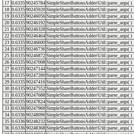
17
0.6335
90245784
SimpleShareButtonsAdder\Util::parse_args( )
18
0.6335
90245920
SimpleShareButtonsAdder\Util::parse_args( )
19
0.6335
90246056
SimpleShareButtonsAdder\Util::parse_args( )
20
0.6335
90246192
SimpleShareButtonsAdder\Util::parse_args( )
21
0.6335
90246328
SimpleShareButtonsAdder\Util::parse_args( )
22
0.6335
90246464
SimpleShareButtonsAdder\Util::parse_args( )
23
0.6335
90246600
SimpleShareButtonsAdder\Util::parse_args( )
24
0.6335
90246736
SimpleShareButtonsAdder\Util::parse_args( )
25
0.6335
90246872
SimpleShareButtonsAdder\Util::parse_args( )
26
0.6335
90247008
SimpleShareButtonsAdder\Util::parse_args( )
27
0.6335
90247144
SimpleShareButtonsAdder\Util::parse_args( )
28
0.6335
90247280
SimpleShareButtonsAdder\Util::parse_args( )
29
0.6335
90247416
SimpleShareButtonsAdder\Util::parse_args( )
30
0.6335
90247552
SimpleShareButtonsAdder\Util::parse_args( )
31
0.6335
90247688
SimpleShareButtonsAdder\Util::parse_args( )
32
0.6335
90247824
SimpleShareButtonsAdder\Util::parse_args( )
33
0.6336
90247960
SimpleShareButtonsAdder\Util::parse_args( )
34
0.6336
90248096
SimpleShareButtonsAdder\Util::parse_args( )
35
0.6336
90248232
SimpleShareButtonsAdder\Util::parse_args( )
36
0.6336
90248368
SimpleShareButtonsAdder\Util::parse_args( )