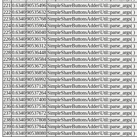
221
0.6340
90535496
SimpleShareButtonsAdder\Util::parse_args( )
222
0.6340
90535632
SimpleShareButtonsAdder\Util::parse_args( )
223
0.6340
90535768
SimpleShareButtonsAdder\Util::parse_args( )
224
0.6340
90535904
SimpleShareButtonsAdder\Util::parse_args( )
225
0.6340
90536040
SimpleShareButtonsAdder\Util::parse_args( )
226
0.6340
90536176
SimpleShareButtonsAdder\Util::parse_args( )
227
0.6340
90536312
SimpleShareButtonsAdder\Util::parse_args( )
228
0.6340
90536448
SimpleShareButtonsAdder\Util::parse_args( )
229
0.6340
90536584
SimpleShareButtonsAdder\Util::parse_args( )
230
0.6340
90536720
SimpleShareButtonsAdder\Util::parse_args( )
231
0.6340
90536856
SimpleShareButtonsAdder\Util::parse_args( )
232
0.6340
90536992
SimpleShareButtonsAdder\Util::parse_args( )
233
0.6340
90537128
SimpleShareButtonsAdder\Util::parse_args( )
234
0.6340
90537264
SimpleShareButtonsAdder\Util::parse_args( )
235
0.6340
90537400
SimpleShareButtonsAdder\Util::parse_args( )
236
0.6340
90537536
SimpleShareButtonsAdder\Util::parse_args( )
237
0.6340
90537672
SimpleShareButtonsAdder\Util::parse_args( )
238
0.6340
90537808
SimpleShareButtonsAdder\Util::parse_args( )
239
0.6340
90537944
SimpleShareButtonsAdder\Util::parse_args( )
240
0.6340
90538080
SimpleShareButtonsAdder\Util::parse_args( )