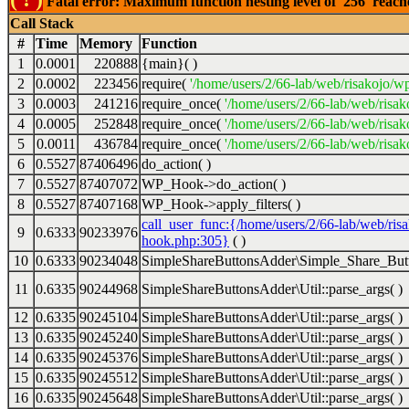
Fatal error: Maximum function nesting level of '256' reac
Call Stack
#
Time
Memory
Function
1
0.0001
220888
{main}( )
2
0.0002
223456
require(
'/home/users/2/66-lab/web/risakojo/w
3
0.0003
241216
require_once(
'/home/users/2/66-lab/web/risak
4
0.0005
252848
require_once(
'/home/users/2/66-lab/web/risak
5
0.0011
436784
require_once(
'/home/users/2/66-lab/web/risak
6
0.5527
87406496
do_action( )
7
0.5527
87407072
WP_Hook->do_action( )
8
0.5527
87407168
WP_Hook->apply_filters( )
call_user_func:{/home/users/2/66-lab/web/ris
9
0.6333
90233976
hook.php:305}
( )
10
0.6333
90234048
SimpleShareButtonsAdder\Simple_Share_Butt
11
0.6335
90244968
SimpleShareButtonsAdder\Util::parse_args( )
12
0.6335
90245104
SimpleShareButtonsAdder\Util::parse_args( )
13
0.6335
90245240
SimpleShareButtonsAdder\Util::parse_args( )
14
0.6335
90245376
SimpleShareButtonsAdder\Util::parse_args( )
15
0.6335
90245512
SimpleShareButtonsAdder\Util::parse_args( )
16
0.6335
90245648
SimpleShareButtonsAdder\Util::parse_args( )