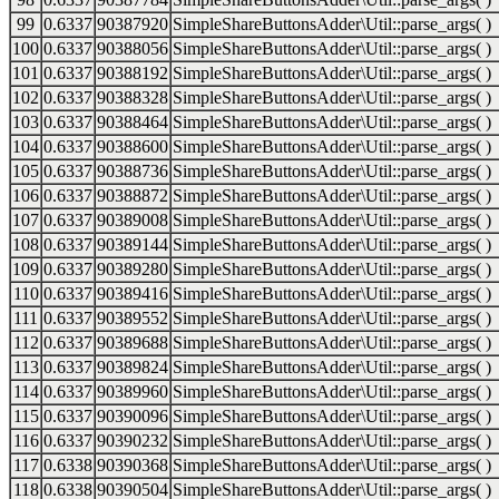
99
0.6337
90387920
SimpleShareButtonsAdder\Util::parse_args( )
100
0.6337
90388056
SimpleShareButtonsAdder\Util::parse_args( )
101
0.6337
90388192
SimpleShareButtonsAdder\Util::parse_args( )
102
0.6337
90388328
SimpleShareButtonsAdder\Util::parse_args( )
103
0.6337
90388464
SimpleShareButtonsAdder\Util::parse_args( )
104
0.6337
90388600
SimpleShareButtonsAdder\Util::parse_args( )
105
0.6337
90388736
SimpleShareButtonsAdder\Util::parse_args( )
106
0.6337
90388872
SimpleShareButtonsAdder\Util::parse_args( )
107
0.6337
90389008
SimpleShareButtonsAdder\Util::parse_args( )
108
0.6337
90389144
SimpleShareButtonsAdder\Util::parse_args( )
109
0.6337
90389280
SimpleShareButtonsAdder\Util::parse_args( )
110
0.6337
90389416
SimpleShareButtonsAdder\Util::parse_args( )
111
0.6337
90389552
SimpleShareButtonsAdder\Util::parse_args( )
112
0.6337
90389688
SimpleShareButtonsAdder\Util::parse_args( )
113
0.6337
90389824
SimpleShareButtonsAdder\Util::parse_args( )
114
0.6337
90389960
SimpleShareButtonsAdder\Util::parse_args( )
115
0.6337
90390096
SimpleShareButtonsAdder\Util::parse_args( )
116
0.6337
90390232
SimpleShareButtonsAdder\Util::parse_args( )
117
0.6338
90390368
SimpleShareButtonsAdder\Util::parse_args( )
118
0.6338
90390504
SimpleShareButtonsAdder\Util::parse_args( )