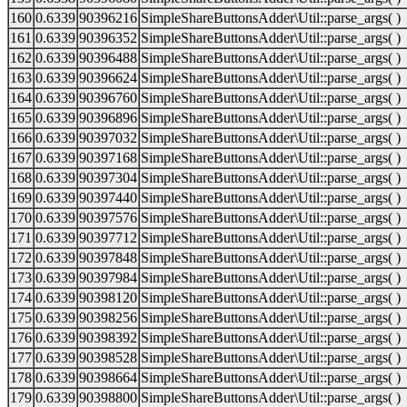
160
0.6339
90396216
SimpleShareButtonsAdder\Util::parse_args( )
161
0.6339
90396352
SimpleShareButtonsAdder\Util::parse_args( )
162
0.6339
90396488
SimpleShareButtonsAdder\Util::parse_args( )
163
0.6339
90396624
SimpleShareButtonsAdder\Util::parse_args( )
164
0.6339
90396760
SimpleShareButtonsAdder\Util::parse_args( )
165
0.6339
90396896
SimpleShareButtonsAdder\Util::parse_args( )
166
0.6339
90397032
SimpleShareButtonsAdder\Util::parse_args( )
167
0.6339
90397168
SimpleShareButtonsAdder\Util::parse_args( )
168
0.6339
90397304
SimpleShareButtonsAdder\Util::parse_args( )
169
0.6339
90397440
SimpleShareButtonsAdder\Util::parse_args( )
170
0.6339
90397576
SimpleShareButtonsAdder\Util::parse_args( )
171
0.6339
90397712
SimpleShareButtonsAdder\Util::parse_args( )
172
0.6339
90397848
SimpleShareButtonsAdder\Util::parse_args( )
173
0.6339
90397984
SimpleShareButtonsAdder\Util::parse_args( )
174
0.6339
90398120
SimpleShareButtonsAdder\Util::parse_args( )
175
0.6339
90398256
SimpleShareButtonsAdder\Util::parse_args( )
176
0.6339
90398392
SimpleShareButtonsAdder\Util::parse_args( )
177
0.6339
90398528
SimpleShareButtonsAdder\Util::parse_args( )
178
0.6339
90398664
SimpleShareButtonsAdder\Util::parse_args( )
179
0.6339
90398800
SimpleShareButtonsAdder\Util::parse_args( )