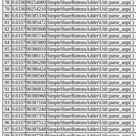
78
0.6336
90254080
SimpleShareButtonsAdder\Util::parse_args( )
79
0.6336
90254216
SimpleShareButtonsAdder\Util::parse_args( )
80
0.6337
90385336
SimpleShareButtonsAdder\Util::parse_args( )
81
0.6337
90385472
SimpleShareButtonsAdder\Util::parse_args( )
82
0.6337
90385608
SimpleShareButtonsAdder\Util::parse_args( )
83
0.6337
90385744
SimpleShareButtonsAdder\Util::parse_args( )
84
0.6337
90385880
SimpleShareButtonsAdder\Util::parse_args( )
85
0.6337
90386016
SimpleShareButtonsAdder\Util::parse_args( )
86
0.6337
90386152
SimpleShareButtonsAdder\Util::parse_args( )
87
0.6337
90386288
SimpleShareButtonsAdder\Util::parse_args( )
88
0.6337
90386424
SimpleShareButtonsAdder\Util::parse_args( )
89
0.6337
90386560
SimpleShareButtonsAdder\Util::parse_args( )
90
0.6337
90386696
SimpleShareButtonsAdder\Util::parse_args( )
91
0.6337
90386832
SimpleShareButtonsAdder\Util::parse_args( )
92
0.6337
90386968
SimpleShareButtonsAdder\Util::parse_args( )
93
0.6337
90387104
SimpleShareButtonsAdder\Util::parse_args( )
94
0.6337
90387240
SimpleShareButtonsAdder\Util::parse_args( )
95
0.6337
90387376
SimpleShareButtonsAdder\Util::parse_args( )
96
0.6337
90387512
SimpleShareButtonsAdder\Util::parse_args( )
97
0.6337
90387648
SimpleShareButtonsAdder\Util::parse_args( )
98
0.6337
90387784
SimpleShareButtonsAdder\Util::parse_args( )