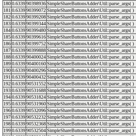
180
0.6339
90398936
SimpleShareButtonsAdder\Util::parse_args( )
181
0.6339
90399072
SimpleShareButtonsAdder\Util::parse_args( )
182
0.6339
90399208
SimpleShareButtonsAdder\Util::parse_args( )
183
0.6339
90399344
SimpleShareButtonsAdder\Util::parse_args( )
184
0.6339
90399480
SimpleShareButtonsAdder\Util::parse_args( )
185
0.6339
90399616
SimpleShareButtonsAdder\Util::parse_args( )
186
0.6339
90399752
SimpleShareButtonsAdder\Util::parse_args( )
187
0.6339
90399888
SimpleShareButtonsAdder\Util::parse_args( )
188
0.6339
90400024
SimpleShareButtonsAdder\Util::parse_args( )
189
0.6339
90400160
SimpleShareButtonsAdder\Util::parse_args( )
190
0.6339
90400296
SimpleShareButtonsAdder\Util::parse_args( )
191
0.6339
90400432
SimpleShareButtonsAdder\Util::parse_args( )
192
0.6339
90531552
SimpleShareButtonsAdder\Util::parse_args( )
193
0.6339
90531688
SimpleShareButtonsAdder\Util::parse_args( )
194
0.6339
90531824
SimpleShareButtonsAdder\Util::parse_args( )
195
0.6339
90531960
SimpleShareButtonsAdder\Util::parse_args( )
196
0.6339
90532096
SimpleShareButtonsAdder\Util::parse_args( )
197
0.6339
90532232
SimpleShareButtonsAdder\Util::parse_args( )
198
0.6339
90532368
SimpleShareButtonsAdder\Util::parse_args( )
199
0.6339
90532504
SimpleShareButtonsAdder\Util::parse_args( )