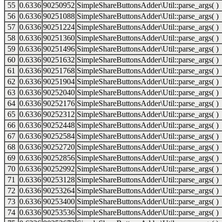
55
0.6336
90250952
SimpleShareButtonsAdder\Util::parse_args( )
56
0.6336
90251088
SimpleShareButtonsAdder\Util::parse_args( )
57
0.6336
90251224
SimpleShareButtonsAdder\Util::parse_args( )
58
0.6336
90251360
SimpleShareButtonsAdder\Util::parse_args( )
59
0.6336
90251496
SimpleShareButtonsAdder\Util::parse_args( )
60
0.6336
90251632
SimpleShareButtonsAdder\Util::parse_args( )
61
0.6336
90251768
SimpleShareButtonsAdder\Util::parse_args( )
62
0.6336
90251904
SimpleShareButtonsAdder\Util::parse_args( )
63
0.6336
90252040
SimpleShareButtonsAdder\Util::parse_args( )
64
0.6336
90252176
SimpleShareButtonsAdder\Util::parse_args( )
65
0.6336
90252312
SimpleShareButtonsAdder\Util::parse_args( )
66
0.6336
90252448
SimpleShareButtonsAdder\Util::parse_args( )
67
0.6336
90252584
SimpleShareButtonsAdder\Util::parse_args( )
68
0.6336
90252720
SimpleShareButtonsAdder\Util::parse_args( )
69
0.6336
90252856
SimpleShareButtonsAdder\Util::parse_args( )
70
0.6336
90252992
SimpleShareButtonsAdder\Util::parse_args( )
71
0.6336
90253128
SimpleShareButtonsAdder\Util::parse_args( )
72
0.6336
90253264
SimpleShareButtonsAdder\Util::parse_args( )
73
0.6336
90253400
SimpleShareButtonsAdder\Util::parse_args( )
74
0.6336
90253536
SimpleShareButtonsAdder\Util::parse_args( )