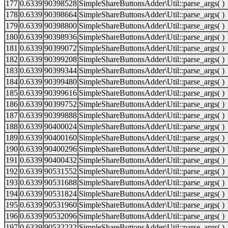
177
0.6339
90398528
SimpleShareButtonsAdder\Util::parse_args( )
178
0.6339
90398664
SimpleShareButtonsAdder\Util::parse_args( )
179
0.6339
90398800
SimpleShareButtonsAdder\Util::parse_args( )
180
0.6339
90398936
SimpleShareButtonsAdder\Util::parse_args( )
181
0.6339
90399072
SimpleShareButtonsAdder\Util::parse_args( )
182
0.6339
90399208
SimpleShareButtonsAdder\Util::parse_args( )
183
0.6339
90399344
SimpleShareButtonsAdder\Util::parse_args( )
184
0.6339
90399480
SimpleShareButtonsAdder\Util::parse_args( )
185
0.6339
90399616
SimpleShareButtonsAdder\Util::parse_args( )
186
0.6339
90399752
SimpleShareButtonsAdder\Util::parse_args( )
187
0.6339
90399888
SimpleShareButtonsAdder\Util::parse_args( )
188
0.6339
90400024
SimpleShareButtonsAdder\Util::parse_args( )
189
0.6339
90400160
SimpleShareButtonsAdder\Util::parse_args( )
190
0.6339
90400296
SimpleShareButtonsAdder\Util::parse_args( )
191
0.6339
90400432
SimpleShareButtonsAdder\Util::parse_args( )
192
0.6339
90531552
SimpleShareButtonsAdder\Util::parse_args( )
193
0.6339
90531688
SimpleShareButtonsAdder\Util::parse_args( )
194
0.6339
90531824
SimpleShareButtonsAdder\Util::parse_args( )
195
0.6339
90531960
SimpleShareButtonsAdder\Util::parse_args( )
196
0.6339
90532096
SimpleShareButtonsAdder\Util::parse_args( )
197
0.6339
90532232
SimpleShareButtonsAdder\Util::parse_args( )