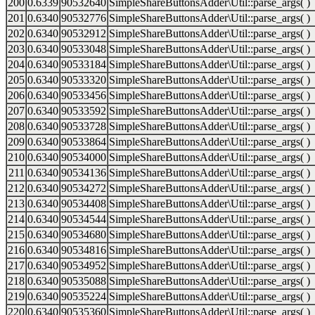
200
0.6339
90532640
SimpleShareButtonsAdder\Util::parse_args( )
201
0.6340
90532776
SimpleShareButtonsAdder\Util::parse_args( )
202
0.6340
90532912
SimpleShareButtonsAdder\Util::parse_args( )
203
0.6340
90533048
SimpleShareButtonsAdder\Util::parse_args( )
204
0.6340
90533184
SimpleShareButtonsAdder\Util::parse_args( )
205
0.6340
90533320
SimpleShareButtonsAdder\Util::parse_args( )
206
0.6340
90533456
SimpleShareButtonsAdder\Util::parse_args( )
207
0.6340
90533592
SimpleShareButtonsAdder\Util::parse_args( )
208
0.6340
90533728
SimpleShareButtonsAdder\Util::parse_args( )
209
0.6340
90533864
SimpleShareButtonsAdder\Util::parse_args( )
210
0.6340
90534000
SimpleShareButtonsAdder\Util::parse_args( )
211
0.6340
90534136
SimpleShareButtonsAdder\Util::parse_args( )
212
0.6340
90534272
SimpleShareButtonsAdder\Util::parse_args( )
213
0.6340
90534408
SimpleShareButtonsAdder\Util::parse_args( )
214
0.6340
90534544
SimpleShareButtonsAdder\Util::parse_args( )
215
0.6340
90534680
SimpleShareButtonsAdder\Util::parse_args( )
216
0.6340
90534816
SimpleShareButtonsAdder\Util::parse_args( )
217
0.6340
90534952
SimpleShareButtonsAdder\Util::parse_args( )
218
0.6340
90535088
SimpleShareButtonsAdder\Util::parse_args( )
219
0.6340
90535224
SimpleShareButtonsAdder\Util::parse_args( )
220
0.6340
90535360
SimpleShareButtonsAdder\Util::parse_args( )