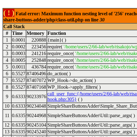
( ! )
Fatal error: Maximum function nesting level of '256' reach
share-buttons-adder/php/class-util.php on line
30
Call Stack
#
Time
Memory
Function
1
0.0001
220888
{main}( )
2
0.0002
223456
require(
'/home/users/2/66-lab/web/risakojo/w
3
0.0003
241216
require_once(
'/home/users/2/66-lab/web/risak
4
0.0005
252848
require_once(
'/home/users/2/66-lab/web/risak
5
0.0011
436784
require_once(
'/home/users/2/66-lab/web/risak
6
0.5527
87406496
do_action( )
7
0.5527
87407072
WP_Hook->do_action( )
8
0.5527
87407168
WP_Hook->apply_filters( )
call_user_func:{/home/users/2/66-lab/web/ris
9
0.6333
90233976
hook.php:305}
( )
10
0.6333
90234048
SimpleShareButtonsAdder\Simple_Share_Butt
11
0.6335
90244968
SimpleShareButtonsAdder\Util::parse_args( )
12
0.6335
90245104
SimpleShareButtonsAdder\Util::parse_args( )
13
0.6335
90245240
SimpleShareButtonsAdder\Util::parse_args( )