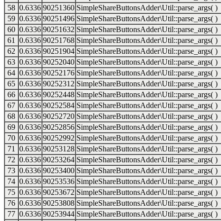
58
0.6336
90251360
SimpleShareButtonsAdder\Util::parse_args( )
59
0.6336
90251496
SimpleShareButtonsAdder\Util::parse_args( )
60
0.6336
90251632
SimpleShareButtonsAdder\Util::parse_args( )
61
0.6336
90251768
SimpleShareButtonsAdder\Util::parse_args( )
62
0.6336
90251904
SimpleShareButtonsAdder\Util::parse_args( )
63
0.6336
90252040
SimpleShareButtonsAdder\Util::parse_args( )
64
0.6336
90252176
SimpleShareButtonsAdder\Util::parse_args( )
65
0.6336
90252312
SimpleShareButtonsAdder\Util::parse_args( )
66
0.6336
90252448
SimpleShareButtonsAdder\Util::parse_args( )
67
0.6336
90252584
SimpleShareButtonsAdder\Util::parse_args( )
68
0.6336
90252720
SimpleShareButtonsAdder\Util::parse_args( )
69
0.6336
90252856
SimpleShareButtonsAdder\Util::parse_args( )
70
0.6336
90252992
SimpleShareButtonsAdder\Util::parse_args( )
71
0.6336
90253128
SimpleShareButtonsAdder\Util::parse_args( )
72
0.6336
90253264
SimpleShareButtonsAdder\Util::parse_args( )
73
0.6336
90253400
SimpleShareButtonsAdder\Util::parse_args( )
74
0.6336
90253536
SimpleShareButtonsAdder\Util::parse_args( )
75
0.6336
90253672
SimpleShareButtonsAdder\Util::parse_args( )
76
0.6336
90253808
SimpleShareButtonsAdder\Util::parse_args( )
77
0.6336
90253944
SimpleShareButtonsAdder\Util::parse_args( )