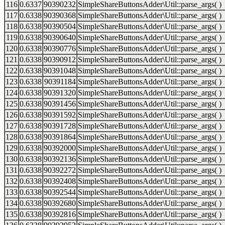
116
0.6337
90390232
SimpleShareButtonsAdder\Util::parse_args( )
117
0.6338
90390368
SimpleShareButtonsAdder\Util::parse_args( )
118
0.6338
90390504
SimpleShareButtonsAdder\Util::parse_args( )
119
0.6338
90390640
SimpleShareButtonsAdder\Util::parse_args( )
120
0.6338
90390776
SimpleShareButtonsAdder\Util::parse_args( )
121
0.6338
90390912
SimpleShareButtonsAdder\Util::parse_args( )
122
0.6338
90391048
SimpleShareButtonsAdder\Util::parse_args( )
123
0.6338
90391184
SimpleShareButtonsAdder\Util::parse_args( )
124
0.6338
90391320
SimpleShareButtonsAdder\Util::parse_args( )
125
0.6338
90391456
SimpleShareButtonsAdder\Util::parse_args( )
126
0.6338
90391592
SimpleShareButtonsAdder\Util::parse_args( )
127
0.6338
90391728
SimpleShareButtonsAdder\Util::parse_args( )
128
0.6338
90391864
SimpleShareButtonsAdder\Util::parse_args( )
129
0.6338
90392000
SimpleShareButtonsAdder\Util::parse_args( )
130
0.6338
90392136
SimpleShareButtonsAdder\Util::parse_args( )
131
0.6338
90392272
SimpleShareButtonsAdder\Util::parse_args( )
132
0.6338
90392408
SimpleShareButtonsAdder\Util::parse_args( )
133
0.6338
90392544
SimpleShareButtonsAdder\Util::parse_args( )
134
0.6338
90392680
SimpleShareButtonsAdder\Util::parse_args( )
135
0.6338
90392816
SimpleShareButtonsAdder\Util::parse_args( )