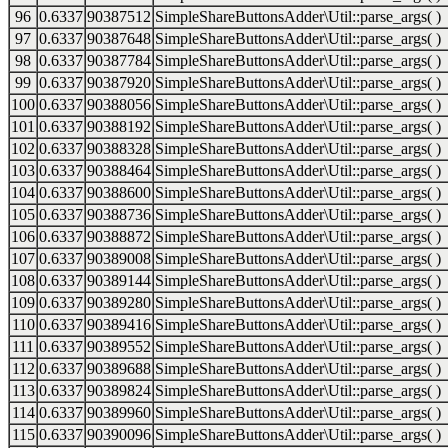
96
0.6337
90387512
SimpleShareButtonsAdder\Util::parse_args( )
97
0.6337
90387648
SimpleShareButtonsAdder\Util::parse_args( )
98
0.6337
90387784
SimpleShareButtonsAdder\Util::parse_args( )
99
0.6337
90387920
SimpleShareButtonsAdder\Util::parse_args( )
100
0.6337
90388056
SimpleShareButtonsAdder\Util::parse_args( )
101
0.6337
90388192
SimpleShareButtonsAdder\Util::parse_args( )
102
0.6337
90388328
SimpleShareButtonsAdder\Util::parse_args( )
103
0.6337
90388464
SimpleShareButtonsAdder\Util::parse_args( )
104
0.6337
90388600
SimpleShareButtonsAdder\Util::parse_args( )
105
0.6337
90388736
SimpleShareButtonsAdder\Util::parse_args( )
106
0.6337
90388872
SimpleShareButtonsAdder\Util::parse_args( )
107
0.6337
90389008
SimpleShareButtonsAdder\Util::parse_args( )
108
0.6337
90389144
SimpleShareButtonsAdder\Util::parse_args( )
109
0.6337
90389280
SimpleShareButtonsAdder\Util::parse_args( )
110
0.6337
90389416
SimpleShareButtonsAdder\Util::parse_args( )
111
0.6337
90389552
SimpleShareButtonsAdder\Util::parse_args( )
112
0.6337
90389688
SimpleShareButtonsAdder\Util::parse_args( )
113
0.6337
90389824
SimpleShareButtonsAdder\Util::parse_args( )
114
0.6337
90389960
SimpleShareButtonsAdder\Util::parse_args( )
115
0.6337
90390096
SimpleShareButtonsAdder\Util::parse_args( )