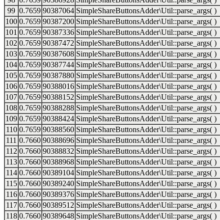
99
0.7659
90387064
SimpleShareButtonsAdder\Util::parse_args( )
100
0.7659
90387200
SimpleShareButtonsAdder\Util::parse_args( )
101
0.7659
90387336
SimpleShareButtonsAdder\Util::parse_args( )
102
0.7659
90387472
SimpleShareButtonsAdder\Util::parse_args( )
103
0.7659
90387608
SimpleShareButtonsAdder\Util::parse_args( )
104
0.7659
90387744
SimpleShareButtonsAdder\Util::parse_args( )
105
0.7659
90387880
SimpleShareButtonsAdder\Util::parse_args( )
106
0.7659
90388016
SimpleShareButtonsAdder\Util::parse_args( )
107
0.7659
90388152
SimpleShareButtonsAdder\Util::parse_args( )
108
0.7659
90388288
SimpleShareButtonsAdder\Util::parse_args( )
109
0.7659
90388424
SimpleShareButtonsAdder\Util::parse_args( )
110
0.7659
90388560
SimpleShareButtonsAdder\Util::parse_args( )
111
0.7660
90388696
SimpleShareButtonsAdder\Util::parse_args( )
112
0.7660
90388832
SimpleShareButtonsAdder\Util::parse_args( )
113
0.7660
90388968
SimpleShareButtonsAdder\Util::parse_args( )
114
0.7660
90389104
SimpleShareButtonsAdder\Util::parse_args( )
115
0.7660
90389240
SimpleShareButtonsAdder\Util::parse_args( )
116
0.7660
90389376
SimpleShareButtonsAdder\Util::parse_args( )
117
0.7660
90389512
SimpleShareButtonsAdder\Util::parse_args( )
118
0.7660
90389648
SimpleShareButtonsAdder\Util::parse_args( )