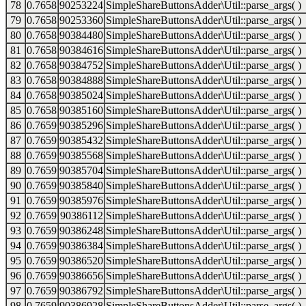
78
0.7658
90253224
SimpleShareButtonsAdder\Util::parse_args( )
79
0.7658
90253360
SimpleShareButtonsAdder\Util::parse_args( )
80
0.7658
90384480
SimpleShareButtonsAdder\Util::parse_args( )
81
0.7658
90384616
SimpleShareButtonsAdder\Util::parse_args( )
82
0.7658
90384752
SimpleShareButtonsAdder\Util::parse_args( )
83
0.7658
90384888
SimpleShareButtonsAdder\Util::parse_args( )
84
0.7658
90385024
SimpleShareButtonsAdder\Util::parse_args( )
85
0.7658
90385160
SimpleShareButtonsAdder\Util::parse_args( )
86
0.7659
90385296
SimpleShareButtonsAdder\Util::parse_args( )
87
0.7659
90385432
SimpleShareButtonsAdder\Util::parse_args( )
88
0.7659
90385568
SimpleShareButtonsAdder\Util::parse_args( )
89
0.7659
90385704
SimpleShareButtonsAdder\Util::parse_args( )
90
0.7659
90385840
SimpleShareButtonsAdder\Util::parse_args( )
91
0.7659
90385976
SimpleShareButtonsAdder\Util::parse_args( )
92
0.7659
90386112
SimpleShareButtonsAdder\Util::parse_args( )
93
0.7659
90386248
SimpleShareButtonsAdder\Util::parse_args( )
94
0.7659
90386384
SimpleShareButtonsAdder\Util::parse_args( )
95
0.7659
90386520
SimpleShareButtonsAdder\Util::parse_args( )
96
0.7659
90386656
SimpleShareButtonsAdder\Util::parse_args( )
97
0.7659
90386792
SimpleShareButtonsAdder\Util::parse_args( )
98
0.7659
90386928
SimpleShareButtonsAdder\Util::parse_args( )