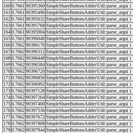
160
0.7661
90395360
SimpleShareButtonsAdder\Util::parse_args( )
161
0.7661
90395496
SimpleShareButtonsAdder\Util::parse_args( )
162
0.7661
90395632
SimpleShareButtonsAdder\Util::parse_args( )
163
0.7661
90395768
SimpleShareButtonsAdder\Util::parse_args( )
164
0.7661
90395904
SimpleShareButtonsAdder\Util::parse_args( )
165
0.7661
90396040
SimpleShareButtonsAdder\Util::parse_args( )
166
0.7662
90396176
SimpleShareButtonsAdder\Util::parse_args( )
167
0.7662
90396312
SimpleShareButtonsAdder\Util::parse_args( )
168
0.7662
90396448
SimpleShareButtonsAdder\Util::parse_args( )
169
0.7662
90396584
SimpleShareButtonsAdder\Util::parse_args( )
170
0.7662
90396720
SimpleShareButtonsAdder\Util::parse_args( )
171
0.7662
90396856
SimpleShareButtonsAdder\Util::parse_args( )
172
0.7662
90396992
SimpleShareButtonsAdder\Util::parse_args( )
173
0.7662
90397128
SimpleShareButtonsAdder\Util::parse_args( )
174
0.7662
90397264
SimpleShareButtonsAdder\Util::parse_args( )
175
0.7662
90397400
SimpleShareButtonsAdder\Util::parse_args( )
176
0.7662
90397536
SimpleShareButtonsAdder\Util::parse_args( )
177
0.7662
90397672
SimpleShareButtonsAdder\Util::parse_args( )
178
0.7662
90397808
SimpleShareButtonsAdder\Util::parse_args( )
179
0.7662
90397944
SimpleShareButtonsAdder\Util::parse_args( )