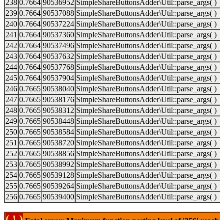
238
0.7664
90536952
SimpleShareButtonsAdder\Util::parse_args( )
239
0.7664
90537088
SimpleShareButtonsAdder\Util::parse_args( )
240
0.7664
90537224
SimpleShareButtonsAdder\Util::parse_args( )
241
0.7664
90537360
SimpleShareButtonsAdder\Util::parse_args( )
242
0.7664
90537496
SimpleShareButtonsAdder\Util::parse_args( )
243
0.7664
90537632
SimpleShareButtonsAdder\Util::parse_args( )
244
0.7664
90537768
SimpleShareButtonsAdder\Util::parse_args( )
245
0.7664
90537904
SimpleShareButtonsAdder\Util::parse_args( )
246
0.7665
90538040
SimpleShareButtonsAdder\Util::parse_args( )
247
0.7665
90538176
SimpleShareButtonsAdder\Util::parse_args( )
248
0.7665
90538312
SimpleShareButtonsAdder\Util::parse_args( )
249
0.7665
90538448
SimpleShareButtonsAdder\Util::parse_args( )
250
0.7665
90538584
SimpleShareButtonsAdder\Util::parse_args( )
251
0.7665
90538720
SimpleShareButtonsAdder\Util::parse_args( )
252
0.7665
90538856
SimpleShareButtonsAdder\Util::parse_args( )
253
0.7665
90538992
SimpleShareButtonsAdder\Util::parse_args( )
254
0.7665
90539128
SimpleShareButtonsAdder\Util::parse_args( )
255
0.7665
90539264
SimpleShareButtonsAdder\Util::parse_args( )
256
0.7665
90539400
SimpleShareButtonsAdder\Util::parse_args( )
( ! )