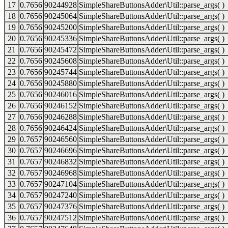
17
0.7656
90244928
SimpleShareButtonsAdder\Util::parse_args( )
18
0.7656
90245064
SimpleShareButtonsAdder\Util::parse_args( )
19
0.7656
90245200
SimpleShareButtonsAdder\Util::parse_args( )
20
0.7656
90245336
SimpleShareButtonsAdder\Util::parse_args( )
21
0.7656
90245472
SimpleShareButtonsAdder\Util::parse_args( )
22
0.7656
90245608
SimpleShareButtonsAdder\Util::parse_args( )
23
0.7656
90245744
SimpleShareButtonsAdder\Util::parse_args( )
24
0.7656
90245880
SimpleShareButtonsAdder\Util::parse_args( )
25
0.7656
90246016
SimpleShareButtonsAdder\Util::parse_args( )
26
0.7656
90246152
SimpleShareButtonsAdder\Util::parse_args( )
27
0.7656
90246288
SimpleShareButtonsAdder\Util::parse_args( )
28
0.7656
90246424
SimpleShareButtonsAdder\Util::parse_args( )
29
0.7657
90246560
SimpleShareButtonsAdder\Util::parse_args( )
30
0.7657
90246696
SimpleShareButtonsAdder\Util::parse_args( )
31
0.7657
90246832
SimpleShareButtonsAdder\Util::parse_args( )
32
0.7657
90246968
SimpleShareButtonsAdder\Util::parse_args( )
33
0.7657
90247104
SimpleShareButtonsAdder\Util::parse_args( )
34
0.7657
90247240
SimpleShareButtonsAdder\Util::parse_args( )
35
0.7657
90247376
SimpleShareButtonsAdder\Util::parse_args( )
36
0.7657
90247512
SimpleShareButtonsAdder\Util::parse_args( )