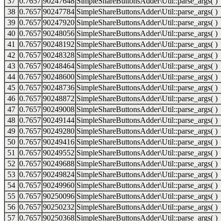
37
0.7657
90247648
SimpleShareButtonsAdder\Util::parse_args( )
38
0.7657
90247784
SimpleShareButtonsAdder\Util::parse_args( )
39
0.7657
90247920
SimpleShareButtonsAdder\Util::parse_args( )
40
0.7657
90248056
SimpleShareButtonsAdder\Util::parse_args( )
41
0.7657
90248192
SimpleShareButtonsAdder\Util::parse_args( )
42
0.7657
90248328
SimpleShareButtonsAdder\Util::parse_args( )
43
0.7657
90248464
SimpleShareButtonsAdder\Util::parse_args( )
44
0.7657
90248600
SimpleShareButtonsAdder\Util::parse_args( )
45
0.7657
90248736
SimpleShareButtonsAdder\Util::parse_args( )
46
0.7657
90248872
SimpleShareButtonsAdder\Util::parse_args( )
47
0.7657
90249008
SimpleShareButtonsAdder\Util::parse_args( )
48
0.7657
90249144
SimpleShareButtonsAdder\Util::parse_args( )
49
0.7657
90249280
SimpleShareButtonsAdder\Util::parse_args( )
50
0.7657
90249416
SimpleShareButtonsAdder\Util::parse_args( )
51
0.7657
90249552
SimpleShareButtonsAdder\Util::parse_args( )
52
0.7657
90249688
SimpleShareButtonsAdder\Util::parse_args( )
53
0.7657
90249824
SimpleShareButtonsAdder\Util::parse_args( )
54
0.7657
90249960
SimpleShareButtonsAdder\Util::parse_args( )
55
0.7657
90250096
SimpleShareButtonsAdder\Util::parse_args( )
56
0.7657
90250232
SimpleShareButtonsAdder\Util::parse_args( )
57
0.7657
90250368
SimpleShareButtonsAdder\Util::parse_args( )