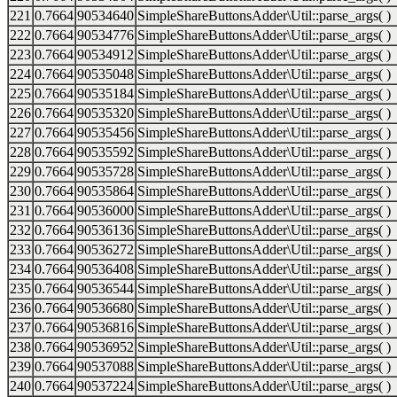
221
0.7664
90534640
SimpleShareButtonsAdder\Util::parse_args( )
222
0.7664
90534776
SimpleShareButtonsAdder\Util::parse_args( )
223
0.7664
90534912
SimpleShareButtonsAdder\Util::parse_args( )
224
0.7664
90535048
SimpleShareButtonsAdder\Util::parse_args( )
225
0.7664
90535184
SimpleShareButtonsAdder\Util::parse_args( )
226
0.7664
90535320
SimpleShareButtonsAdder\Util::parse_args( )
227
0.7664
90535456
SimpleShareButtonsAdder\Util::parse_args( )
228
0.7664
90535592
SimpleShareButtonsAdder\Util::parse_args( )
229
0.7664
90535728
SimpleShareButtonsAdder\Util::parse_args( )
230
0.7664
90535864
SimpleShareButtonsAdder\Util::parse_args( )
231
0.7664
90536000
SimpleShareButtonsAdder\Util::parse_args( )
232
0.7664
90536136
SimpleShareButtonsAdder\Util::parse_args( )
233
0.7664
90536272
SimpleShareButtonsAdder\Util::parse_args( )
234
0.7664
90536408
SimpleShareButtonsAdder\Util::parse_args( )
235
0.7664
90536544
SimpleShareButtonsAdder\Util::parse_args( )
236
0.7664
90536680
SimpleShareButtonsAdder\Util::parse_args( )
237
0.7664
90536816
SimpleShareButtonsAdder\Util::parse_args( )
238
0.7664
90536952
SimpleShareButtonsAdder\Util::parse_args( )
239
0.7664
90537088
SimpleShareButtonsAdder\Util::parse_args( )
240
0.7664
90537224
SimpleShareButtonsAdder\Util::parse_args( )