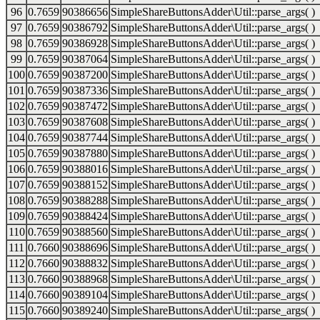
96
0.7659
90386656
SimpleShareButtonsAdder\Util::parse_args( )
97
0.7659
90386792
SimpleShareButtonsAdder\Util::parse_args( )
98
0.7659
90386928
SimpleShareButtonsAdder\Util::parse_args( )
99
0.7659
90387064
SimpleShareButtonsAdder\Util::parse_args( )
100
0.7659
90387200
SimpleShareButtonsAdder\Util::parse_args( )
101
0.7659
90387336
SimpleShareButtonsAdder\Util::parse_args( )
102
0.7659
90387472
SimpleShareButtonsAdder\Util::parse_args( )
103
0.7659
90387608
SimpleShareButtonsAdder\Util::parse_args( )
104
0.7659
90387744
SimpleShareButtonsAdder\Util::parse_args( )
105
0.7659
90387880
SimpleShareButtonsAdder\Util::parse_args( )
106
0.7659
90388016
SimpleShareButtonsAdder\Util::parse_args( )
107
0.7659
90388152
SimpleShareButtonsAdder\Util::parse_args( )
108
0.7659
90388288
SimpleShareButtonsAdder\Util::parse_args( )
109
0.7659
90388424
SimpleShareButtonsAdder\Util::parse_args( )
110
0.7659
90388560
SimpleShareButtonsAdder\Util::parse_args( )
111
0.7660
90388696
SimpleShareButtonsAdder\Util::parse_args( )
112
0.7660
90388832
SimpleShareButtonsAdder\Util::parse_args( )
113
0.7660
90388968
SimpleShareButtonsAdder\Util::parse_args( )
114
0.7660
90389104
SimpleShareButtonsAdder\Util::parse_args( )
115
0.7660
90389240
SimpleShareButtonsAdder\Util::parse_args( )