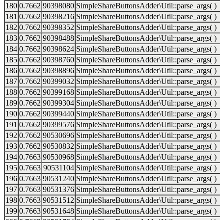
180
0.7662
90398080
SimpleShareButtonsAdder\Util::parse_args( )
181
0.7662
90398216
SimpleShareButtonsAdder\Util::parse_args( )
182
0.7662
90398352
SimpleShareButtonsAdder\Util::parse_args( )
183
0.7662
90398488
SimpleShareButtonsAdder\Util::parse_args( )
184
0.7662
90398624
SimpleShareButtonsAdder\Util::parse_args( )
185
0.7662
90398760
SimpleShareButtonsAdder\Util::parse_args( )
186
0.7662
90398896
SimpleShareButtonsAdder\Util::parse_args( )
187
0.7662
90399032
SimpleShareButtonsAdder\Util::parse_args( )
188
0.7662
90399168
SimpleShareButtonsAdder\Util::parse_args( )
189
0.7662
90399304
SimpleShareButtonsAdder\Util::parse_args( )
190
0.7662
90399440
SimpleShareButtonsAdder\Util::parse_args( )
191
0.7662
90399576
SimpleShareButtonsAdder\Util::parse_args( )
192
0.7662
90530696
SimpleShareButtonsAdder\Util::parse_args( )
193
0.7662
90530832
SimpleShareButtonsAdder\Util::parse_args( )
194
0.7663
90530968
SimpleShareButtonsAdder\Util::parse_args( )
195
0.7663
90531104
SimpleShareButtonsAdder\Util::parse_args( )
196
0.7663
90531240
SimpleShareButtonsAdder\Util::parse_args( )
197
0.7663
90531376
SimpleShareButtonsAdder\Util::parse_args( )
198
0.7663
90531512
SimpleShareButtonsAdder\Util::parse_args( )
199
0.7663
90531648
SimpleShareButtonsAdder\Util::parse_args( )