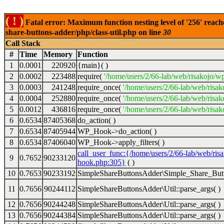
( ! )
Fatal error: Maximum function nesting level of '256' reach
share-buttons-adder/php/class-util.php on line
30
Call Stack
#
Time
Memory
Function
1
0.0001
220920
{main}( )
2
0.0002
223488
require(
'/home/users/2/66-lab/web/risakojo/w
3
0.0003
241248
require_once(
'/home/users/2/66-lab/web/risak
4
0.0004
252880
require_once(
'/home/users/2/66-lab/web/risak
5
0.0012
436816
require_once(
'/home/users/2/66-lab/web/risak
6
0.6534
87405368
do_action( )
7
0.6534
87405944
WP_Hook->do_action( )
8
0.6534
87406040
WP_Hook->apply_filters( )
call_user_func:{/home/users/2/66-lab/web/ris
9
0.7652
90233120
hook.php:305}
( )
10
0.7653
90233192
SimpleShareButtonsAdder\Simple_Share_Butt
11
0.7656
90244112
SimpleShareButtonsAdder\Util::parse_args( )
12
0.7656
90244248
SimpleShareButtonsAdder\Util::parse_args( )
13
0.7656
90244384
SimpleShareButtonsAdder\Util::parse_args( )