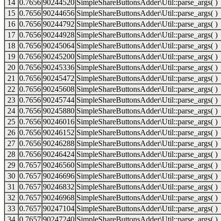
14
0.7656
90244520
SimpleShareButtonsAdder\Util::parse_args( )
15
0.7656
90244656
SimpleShareButtonsAdder\Util::parse_args( )
16
0.7656
90244792
SimpleShareButtonsAdder\Util::parse_args( )
17
0.7656
90244928
SimpleShareButtonsAdder\Util::parse_args( )
18
0.7656
90245064
SimpleShareButtonsAdder\Util::parse_args( )
19
0.7656
90245200
SimpleShareButtonsAdder\Util::parse_args( )
20
0.7656
90245336
SimpleShareButtonsAdder\Util::parse_args( )
21
0.7656
90245472
SimpleShareButtonsAdder\Util::parse_args( )
22
0.7656
90245608
SimpleShareButtonsAdder\Util::parse_args( )
23
0.7656
90245744
SimpleShareButtonsAdder\Util::parse_args( )
24
0.7656
90245880
SimpleShareButtonsAdder\Util::parse_args( )
25
0.7656
90246016
SimpleShareButtonsAdder\Util::parse_args( )
26
0.7656
90246152
SimpleShareButtonsAdder\Util::parse_args( )
27
0.7656
90246288
SimpleShareButtonsAdder\Util::parse_args( )
28
0.7656
90246424
SimpleShareButtonsAdder\Util::parse_args( )
29
0.7657
90246560
SimpleShareButtonsAdder\Util::parse_args( )
30
0.7657
90246696
SimpleShareButtonsAdder\Util::parse_args( )
31
0.7657
90246832
SimpleShareButtonsAdder\Util::parse_args( )
32
0.7657
90246968
SimpleShareButtonsAdder\Util::parse_args( )
33
0.7657
90247104
SimpleShareButtonsAdder\Util::parse_args( )
34
0.7657
90247240
SimpleShareButtonsAdder\Util::parse_args( )