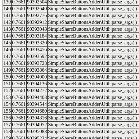
139
0.7661
90392504
SimpleShareButtonsAdder\Util::parse_args( )
140
0.7661
90392640
SimpleShareButtonsAdder\Util::parse_args( )
141
0.7661
90392776
SimpleShareButtonsAdder\Util::parse_args( )
142
0.7661
90392912
SimpleShareButtonsAdder\Util::parse_args( )
143
0.7661
90393048
SimpleShareButtonsAdder\Util::parse_args( )
144
0.7661
90393184
SimpleShareButtonsAdder\Util::parse_args( )
145
0.7661
90393320
SimpleShareButtonsAdder\Util::parse_args( )
146
0.7661
90393456
SimpleShareButtonsAdder\Util::parse_args( )
147
0.7661
90393592
SimpleShareButtonsAdder\Util::parse_args( )
148
0.7661
90393728
SimpleShareButtonsAdder\Util::parse_args( )
149
0.7661
90393864
SimpleShareButtonsAdder\Util::parse_args( )
150
0.7661
90394000
SimpleShareButtonsAdder\Util::parse_args( )
151
0.7661
90394136
SimpleShareButtonsAdder\Util::parse_args( )
152
0.7661
90394272
SimpleShareButtonsAdder\Util::parse_args( )
153
0.7661
90394408
SimpleShareButtonsAdder\Util::parse_args( )
154
0.7661
90394544
SimpleShareButtonsAdder\Util::parse_args( )
155
0.7661
90394680
SimpleShareButtonsAdder\Util::parse_args( )
156
0.7661
90394816
SimpleShareButtonsAdder\Util::parse_args( )
157
0.7661
90394952
SimpleShareButtonsAdder\Util::parse_args( )
158
0.7661
90395088
SimpleShareButtonsAdder\Util::parse_args( )
159
0.7661
90395224
SimpleShareButtonsAdder\Util::parse_args( )