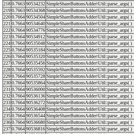
218
0.7663
90534232
SimpleShareButtonsAdder\Util::parse_args( )
219
0.7663
90534368
SimpleShareButtonsAdder\Util::parse_args( )
220
0.7664
90534504
SimpleShareButtonsAdder\Util::parse_args( )
221
0.7664
90534640
SimpleShareButtonsAdder\Util::parse_args( )
222
0.7664
90534776
SimpleShareButtonsAdder\Util::parse_args( )
223
0.7664
90534912
SimpleShareButtonsAdder\Util::parse_args( )
224
0.7664
90535048
SimpleShareButtonsAdder\Util::parse_args( )
225
0.7664
90535184
SimpleShareButtonsAdder\Util::parse_args( )
226
0.7664
90535320
SimpleShareButtonsAdder\Util::parse_args( )
227
0.7664
90535456
SimpleShareButtonsAdder\Util::parse_args( )
228
0.7664
90535592
SimpleShareButtonsAdder\Util::parse_args( )
229
0.7664
90535728
SimpleShareButtonsAdder\Util::parse_args( )
230
0.7664
90535864
SimpleShareButtonsAdder\Util::parse_args( )
231
0.7664
90536000
SimpleShareButtonsAdder\Util::parse_args( )
232
0.7664
90536136
SimpleShareButtonsAdder\Util::parse_args( )
233
0.7664
90536272
SimpleShareButtonsAdder\Util::parse_args( )
234
0.7664
90536408
SimpleShareButtonsAdder\Util::parse_args( )
235
0.7664
90536544
SimpleShareButtonsAdder\Util::parse_args( )
236
0.7664
90536680
SimpleShareButtonsAdder\Util::parse_args( )
237
0.7664
90536816
SimpleShareButtonsAdder\Util::parse_args( )