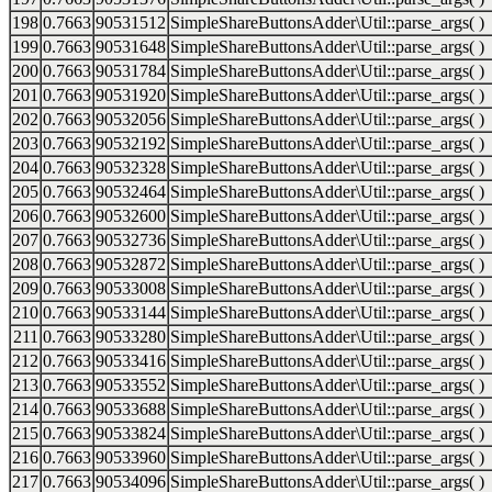
198
0.7663
90531512
SimpleShareButtonsAdder\Util::parse_args( )
199
0.7663
90531648
SimpleShareButtonsAdder\Util::parse_args( )
200
0.7663
90531784
SimpleShareButtonsAdder\Util::parse_args( )
201
0.7663
90531920
SimpleShareButtonsAdder\Util::parse_args( )
202
0.7663
90532056
SimpleShareButtonsAdder\Util::parse_args( )
203
0.7663
90532192
SimpleShareButtonsAdder\Util::parse_args( )
204
0.7663
90532328
SimpleShareButtonsAdder\Util::parse_args( )
205
0.7663
90532464
SimpleShareButtonsAdder\Util::parse_args( )
206
0.7663
90532600
SimpleShareButtonsAdder\Util::parse_args( )
207
0.7663
90532736
SimpleShareButtonsAdder\Util::parse_args( )
208
0.7663
90532872
SimpleShareButtonsAdder\Util::parse_args( )
209
0.7663
90533008
SimpleShareButtonsAdder\Util::parse_args( )
210
0.7663
90533144
SimpleShareButtonsAdder\Util::parse_args( )
211
0.7663
90533280
SimpleShareButtonsAdder\Util::parse_args( )
212
0.7663
90533416
SimpleShareButtonsAdder\Util::parse_args( )
213
0.7663
90533552
SimpleShareButtonsAdder\Util::parse_args( )
214
0.7663
90533688
SimpleShareButtonsAdder\Util::parse_args( )
215
0.7663
90533824
SimpleShareButtonsAdder\Util::parse_args( )
216
0.7663
90533960
SimpleShareButtonsAdder\Util::parse_args( )
217
0.7663
90534096
SimpleShareButtonsAdder\Util::parse_args( )