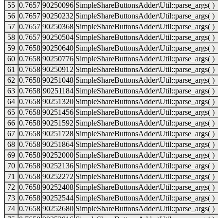
55
0.7657
90250096
SimpleShareButtonsAdder\Util::parse_args( )
56
0.7657
90250232
SimpleShareButtonsAdder\Util::parse_args( )
57
0.7657
90250368
SimpleShareButtonsAdder\Util::parse_args( )
58
0.7657
90250504
SimpleShareButtonsAdder\Util::parse_args( )
59
0.7658
90250640
SimpleShareButtonsAdder\Util::parse_args( )
60
0.7658
90250776
SimpleShareButtonsAdder\Util::parse_args( )
61
0.7658
90250912
SimpleShareButtonsAdder\Util::parse_args( )
62
0.7658
90251048
SimpleShareButtonsAdder\Util::parse_args( )
63
0.7658
90251184
SimpleShareButtonsAdder\Util::parse_args( )
64
0.7658
90251320
SimpleShareButtonsAdder\Util::parse_args( )
65
0.7658
90251456
SimpleShareButtonsAdder\Util::parse_args( )
66
0.7658
90251592
SimpleShareButtonsAdder\Util::parse_args( )
67
0.7658
90251728
SimpleShareButtonsAdder\Util::parse_args( )
68
0.7658
90251864
SimpleShareButtonsAdder\Util::parse_args( )
69
0.7658
90252000
SimpleShareButtonsAdder\Util::parse_args( )
70
0.7658
90252136
SimpleShareButtonsAdder\Util::parse_args( )
71
0.7658
90252272
SimpleShareButtonsAdder\Util::parse_args( )
72
0.7658
90252408
SimpleShareButtonsAdder\Util::parse_args( )
73
0.7658
90252544
SimpleShareButtonsAdder\Util::parse_args( )
74
0.7658
90252680
SimpleShareButtonsAdder\Util::parse_args( )