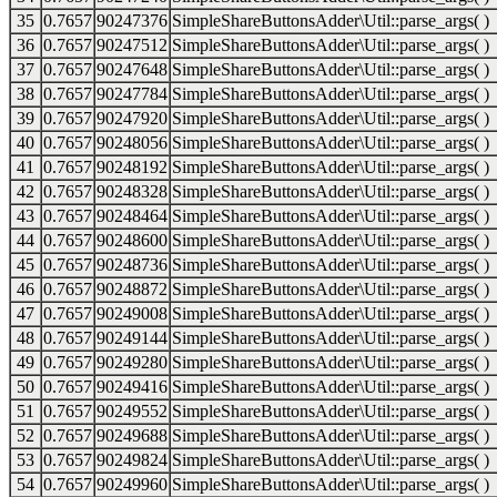
35
0.7657
90247376
SimpleShareButtonsAdder\Util::parse_args( )
36
0.7657
90247512
SimpleShareButtonsAdder\Util::parse_args( )
37
0.7657
90247648
SimpleShareButtonsAdder\Util::parse_args( )
38
0.7657
90247784
SimpleShareButtonsAdder\Util::parse_args( )
39
0.7657
90247920
SimpleShareButtonsAdder\Util::parse_args( )
40
0.7657
90248056
SimpleShareButtonsAdder\Util::parse_args( )
41
0.7657
90248192
SimpleShareButtonsAdder\Util::parse_args( )
42
0.7657
90248328
SimpleShareButtonsAdder\Util::parse_args( )
43
0.7657
90248464
SimpleShareButtonsAdder\Util::parse_args( )
44
0.7657
90248600
SimpleShareButtonsAdder\Util::parse_args( )
45
0.7657
90248736
SimpleShareButtonsAdder\Util::parse_args( )
46
0.7657
90248872
SimpleShareButtonsAdder\Util::parse_args( )
47
0.7657
90249008
SimpleShareButtonsAdder\Util::parse_args( )
48
0.7657
90249144
SimpleShareButtonsAdder\Util::parse_args( )
49
0.7657
90249280
SimpleShareButtonsAdder\Util::parse_args( )
50
0.7657
90249416
SimpleShareButtonsAdder\Util::parse_args( )
51
0.7657
90249552
SimpleShareButtonsAdder\Util::parse_args( )
52
0.7657
90249688
SimpleShareButtonsAdder\Util::parse_args( )
53
0.7657
90249824
SimpleShareButtonsAdder\Util::parse_args( )
54
0.7657
90249960
SimpleShareButtonsAdder\Util::parse_args( )