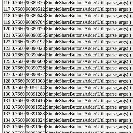
116
0.7660
90389376
SimpleShareButtonsAdder\Util::parse_args( )
117
0.7660
90389512
SimpleShareButtonsAdder\Util::parse_args( )
118
0.7660
90389648
SimpleShareButtonsAdder\Util::parse_args( )
119
0.7660
90389784
SimpleShareButtonsAdder\Util::parse_args( )
120
0.7660
90389920
SimpleShareButtonsAdder\Util::parse_args( )
121
0.7660
90390056
SimpleShareButtonsAdder\Util::parse_args( )
122
0.7660
90390192
SimpleShareButtonsAdder\Util::parse_args( )
123
0.7660
90390328
SimpleShareButtonsAdder\Util::parse_args( )
124
0.7660
90390464
SimpleShareButtonsAdder\Util::parse_args( )
125
0.7660
90390600
SimpleShareButtonsAdder\Util::parse_args( )
126
0.7660
90390736
SimpleShareButtonsAdder\Util::parse_args( )
127
0.7660
90390872
SimpleShareButtonsAdder\Util::parse_args( )
128
0.7660
90391008
SimpleShareButtonsAdder\Util::parse_args( )
129
0.7660
90391144
SimpleShareButtonsAdder\Util::parse_args( )
130
0.7660
90391280
SimpleShareButtonsAdder\Util::parse_args( )
131
0.7660
90391416
SimpleShareButtonsAdder\Util::parse_args( )
132
0.7660
90391552
SimpleShareButtonsAdder\Util::parse_args( )
133
0.7660
90391688
SimpleShareButtonsAdder\Util::parse_args( )
134
0.7660
90391824
SimpleShareButtonsAdder\Util::parse_args( )
135
0.7660
90391960
SimpleShareButtonsAdder\Util::parse_args( )