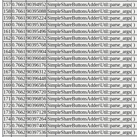
157
0.7661
90394952
SimpleShareButtonsAdder\Util::parse_args( )
158
0.7661
90395088
SimpleShareButtonsAdder\Util::parse_args( )
159
0.7661
90395224
SimpleShareButtonsAdder\Util::parse_args( )
160
0.7661
90395360
SimpleShareButtonsAdder\Util::parse_args( )
161
0.7661
90395496
SimpleShareButtonsAdder\Util::parse_args( )
162
0.7661
90395632
SimpleShareButtonsAdder\Util::parse_args( )
163
0.7661
90395768
SimpleShareButtonsAdder\Util::parse_args( )
164
0.7661
90395904
SimpleShareButtonsAdder\Util::parse_args( )
165
0.7661
90396040
SimpleShareButtonsAdder\Util::parse_args( )
166
0.7662
90396176
SimpleShareButtonsAdder\Util::parse_args( )
167
0.7662
90396312
SimpleShareButtonsAdder\Util::parse_args( )
168
0.7662
90396448
SimpleShareButtonsAdder\Util::parse_args( )
169
0.7662
90396584
SimpleShareButtonsAdder\Util::parse_args( )
170
0.7662
90396720
SimpleShareButtonsAdder\Util::parse_args( )
171
0.7662
90396856
SimpleShareButtonsAdder\Util::parse_args( )
172
0.7662
90396992
SimpleShareButtonsAdder\Util::parse_args( )
173
0.7662
90397128
SimpleShareButtonsAdder\Util::parse_args( )
174
0.7662
90397264
SimpleShareButtonsAdder\Util::parse_args( )
175
0.7662
90397400
SimpleShareButtonsAdder\Util::parse_args( )
176
0.7662
90397536
SimpleShareButtonsAdder\Util::parse_args( )