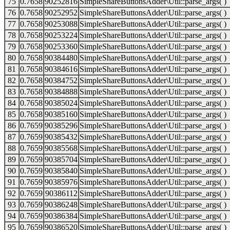
75
0.7658
90252816
SimpleShareButtonsAdder\Util::parse_args( )
76
0.7658
90252952
SimpleShareButtonsAdder\Util::parse_args( )
77
0.7658
90253088
SimpleShareButtonsAdder\Util::parse_args( )
78
0.7658
90253224
SimpleShareButtonsAdder\Util::parse_args( )
79
0.7658
90253360
SimpleShareButtonsAdder\Util::parse_args( )
80
0.7658
90384480
SimpleShareButtonsAdder\Util::parse_args( )
81
0.7658
90384616
SimpleShareButtonsAdder\Util::parse_args( )
82
0.7658
90384752
SimpleShareButtonsAdder\Util::parse_args( )
83
0.7658
90384888
SimpleShareButtonsAdder\Util::parse_args( )
84
0.7658
90385024
SimpleShareButtonsAdder\Util::parse_args( )
85
0.7658
90385160
SimpleShareButtonsAdder\Util::parse_args( )
86
0.7659
90385296
SimpleShareButtonsAdder\Util::parse_args( )
87
0.7659
90385432
SimpleShareButtonsAdder\Util::parse_args( )
88
0.7659
90385568
SimpleShareButtonsAdder\Util::parse_args( )
89
0.7659
90385704
SimpleShareButtonsAdder\Util::parse_args( )
90
0.7659
90385840
SimpleShareButtonsAdder\Util::parse_args( )
91
0.7659
90385976
SimpleShareButtonsAdder\Util::parse_args( )
92
0.7659
90386112
SimpleShareButtonsAdder\Util::parse_args( )
93
0.7659
90386248
SimpleShareButtonsAdder\Util::parse_args( )
94
0.7659
90386384
SimpleShareButtonsAdder\Util::parse_args( )
95
0.7659
90386520
SimpleShareButtonsAdder\Util::parse_args( )