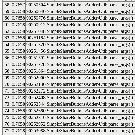
58
0.7657
90250504
SimpleShareButtonsAdder\Util::parse_args( )
59
0.7658
90250640
SimpleShareButtonsAdder\Util::parse_args( )
60
0.7658
90250776
SimpleShareButtonsAdder\Util::parse_args( )
61
0.7658
90250912
SimpleShareButtonsAdder\Util::parse_args( )
62
0.7658
90251048
SimpleShareButtonsAdder\Util::parse_args( )
63
0.7658
90251184
SimpleShareButtonsAdder\Util::parse_args( )
64
0.7658
90251320
SimpleShareButtonsAdder\Util::parse_args( )
65
0.7658
90251456
SimpleShareButtonsAdder\Util::parse_args( )
66
0.7658
90251592
SimpleShareButtonsAdder\Util::parse_args( )
67
0.7658
90251728
SimpleShareButtonsAdder\Util::parse_args( )
68
0.7658
90251864
SimpleShareButtonsAdder\Util::parse_args( )
69
0.7658
90252000
SimpleShareButtonsAdder\Util::parse_args( )
70
0.7658
90252136
SimpleShareButtonsAdder\Util::parse_args( )
71
0.7658
90252272
SimpleShareButtonsAdder\Util::parse_args( )
72
0.7658
90252408
SimpleShareButtonsAdder\Util::parse_args( )
73
0.7658
90252544
SimpleShareButtonsAdder\Util::parse_args( )
74
0.7658
90252680
SimpleShareButtonsAdder\Util::parse_args( )
75
0.7658
90252816
SimpleShareButtonsAdder\Util::parse_args( )
76
0.7658
90252952
SimpleShareButtonsAdder\Util::parse_args( )
77
0.7658
90253088
SimpleShareButtonsAdder\Util::parse_args( )