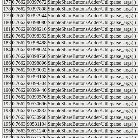
177
0.7662
90397672
SimpleShareButtonsAdder\Util::parse_args( )
178
0.7662
90397808
SimpleShareButtonsAdder\Util::parse_args( )
179
0.7662
90397944
SimpleShareButtonsAdder\Util::parse_args( )
180
0.7662
90398080
SimpleShareButtonsAdder\Util::parse_args( )
181
0.7662
90398216
SimpleShareButtonsAdder\Util::parse_args( )
182
0.7662
90398352
SimpleShareButtonsAdder\Util::parse_args( )
183
0.7662
90398488
SimpleShareButtonsAdder\Util::parse_args( )
184
0.7662
90398624
SimpleShareButtonsAdder\Util::parse_args( )
185
0.7662
90398760
SimpleShareButtonsAdder\Util::parse_args( )
186
0.7662
90398896
SimpleShareButtonsAdder\Util::parse_args( )
187
0.7662
90399032
SimpleShareButtonsAdder\Util::parse_args( )
188
0.7662
90399168
SimpleShareButtonsAdder\Util::parse_args( )
189
0.7662
90399304
SimpleShareButtonsAdder\Util::parse_args( )
190
0.7662
90399440
SimpleShareButtonsAdder\Util::parse_args( )
191
0.7662
90399576
SimpleShareButtonsAdder\Util::parse_args( )
192
0.7662
90530696
SimpleShareButtonsAdder\Util::parse_args( )
193
0.7662
90530832
SimpleShareButtonsAdder\Util::parse_args( )
194
0.7663
90530968
SimpleShareButtonsAdder\Util::parse_args( )
195
0.7663
90531104
SimpleShareButtonsAdder\Util::parse_args( )
196
0.7663
90531240
SimpleShareButtonsAdder\Util::parse_args( )
197
0.7663
90531376
SimpleShareButtonsAdder\Util::parse_args( )