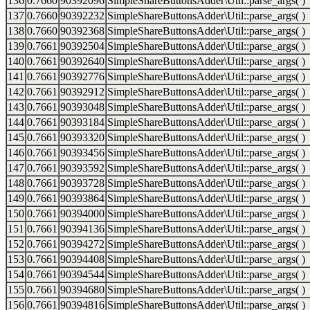
136
0.7660
90392096
SimpleShareButtonsAdder\Util::parse_args( )
137
0.7660
90392232
SimpleShareButtonsAdder\Util::parse_args( )
138
0.7660
90392368
SimpleShareButtonsAdder\Util::parse_args( )
139
0.7661
90392504
SimpleShareButtonsAdder\Util::parse_args( )
140
0.7661
90392640
SimpleShareButtonsAdder\Util::parse_args( )
141
0.7661
90392776
SimpleShareButtonsAdder\Util::parse_args( )
142
0.7661
90392912
SimpleShareButtonsAdder\Util::parse_args( )
143
0.7661
90393048
SimpleShareButtonsAdder\Util::parse_args( )
144
0.7661
90393184
SimpleShareButtonsAdder\Util::parse_args( )
145
0.7661
90393320
SimpleShareButtonsAdder\Util::parse_args( )
146
0.7661
90393456
SimpleShareButtonsAdder\Util::parse_args( )
147
0.7661
90393592
SimpleShareButtonsAdder\Util::parse_args( )
148
0.7661
90393728
SimpleShareButtonsAdder\Util::parse_args( )
149
0.7661
90393864
SimpleShareButtonsAdder\Util::parse_args( )
150
0.7661
90394000
SimpleShareButtonsAdder\Util::parse_args( )
151
0.7661
90394136
SimpleShareButtonsAdder\Util::parse_args( )
152
0.7661
90394272
SimpleShareButtonsAdder\Util::parse_args( )
153
0.7661
90394408
SimpleShareButtonsAdder\Util::parse_args( )
154
0.7661
90394544
SimpleShareButtonsAdder\Util::parse_args( )
155
0.7661
90394680
SimpleShareButtonsAdder\Util::parse_args( )
156
0.7661
90394816
SimpleShareButtonsAdder\Util::parse_args( )