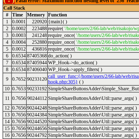
Fatal error: Maximum function nesting level of '256' reac
Call Stack
#
Time
Memory
Function
1
0.0001
220920
{main}( )
2
0.0002
223488
require(
'/home/users/2/66-lab/web/risakojo/w
3
0.0003
241248
require_once(
'/home/users/2/66-lab/web/risak
4
0.0004
252880
require_once(
'/home/users/2/66-lab/web/risak
5
0.0012
436816
require_once(
'/home/users/2/66-lab/web/risak
6
0.6534
87405368
do_action( )
7
0.6534
87405944
WP_Hook->do_action( )
8
0.6534
87406040
WP_Hook->apply_filters( )
call_user_func:{/home/users/2/66-lab/web/ris
9
0.7652
90233120
hook.php:305}
( )
10
0.7653
90233192
SimpleShareButtonsAdder\Simple_Share_Butt
11
0.7656
90244112
SimpleShareButtonsAdder\Util::parse_args( )
12
0.7656
90244248
SimpleShareButtonsAdder\Util::parse_args( )
13
0.7656
90244384
SimpleShareButtonsAdder\Util::parse_args( )
14
0.7656
90244520
SimpleShareButtonsAdder\Util::parse_args( )
15
0.7656
90244656
SimpleShareButtonsAdder\Util::parse_args( )
16
0.7656
90244792
SimpleShareButtonsAdder\Util::parse_args( )