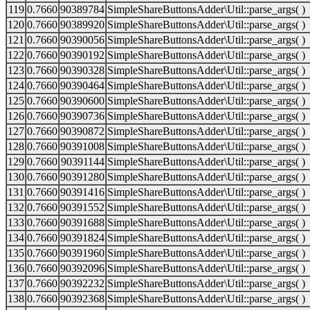
119
0.7660
90389784
SimpleShareButtonsAdder\Util::parse_args( )
120
0.7660
90389920
SimpleShareButtonsAdder\Util::parse_args( )
121
0.7660
90390056
SimpleShareButtonsAdder\Util::parse_args( )
122
0.7660
90390192
SimpleShareButtonsAdder\Util::parse_args( )
123
0.7660
90390328
SimpleShareButtonsAdder\Util::parse_args( )
124
0.7660
90390464
SimpleShareButtonsAdder\Util::parse_args( )
125
0.7660
90390600
SimpleShareButtonsAdder\Util::parse_args( )
126
0.7660
90390736
SimpleShareButtonsAdder\Util::parse_args( )
127
0.7660
90390872
SimpleShareButtonsAdder\Util::parse_args( )
128
0.7660
90391008
SimpleShareButtonsAdder\Util::parse_args( )
129
0.7660
90391144
SimpleShareButtonsAdder\Util::parse_args( )
130
0.7660
90391280
SimpleShareButtonsAdder\Util::parse_args( )
131
0.7660
90391416
SimpleShareButtonsAdder\Util::parse_args( )
132
0.7660
90391552
SimpleShareButtonsAdder\Util::parse_args( )
133
0.7660
90391688
SimpleShareButtonsAdder\Util::parse_args( )
134
0.7660
90391824
SimpleShareButtonsAdder\Util::parse_args( )
135
0.7660
90391960
SimpleShareButtonsAdder\Util::parse_args( )
136
0.7660
90392096
SimpleShareButtonsAdder\Util::parse_args( )
137
0.7660
90392232
SimpleShareButtonsAdder\Util::parse_args( )
138
0.7660
90392368
SimpleShareButtonsAdder\Util::parse_args( )