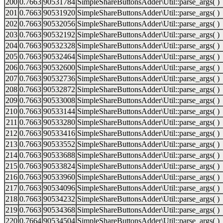
200
0.7663
90531784
SimpleShareButtonsAdder\Util::parse_args( )
201
0.7663
90531920
SimpleShareButtonsAdder\Util::parse_args( )
202
0.7663
90532056
SimpleShareButtonsAdder\Util::parse_args( )
203
0.7663
90532192
SimpleShareButtonsAdder\Util::parse_args( )
204
0.7663
90532328
SimpleShareButtonsAdder\Util::parse_args( )
205
0.7663
90532464
SimpleShareButtonsAdder\Util::parse_args( )
206
0.7663
90532600
SimpleShareButtonsAdder\Util::parse_args( )
207
0.7663
90532736
SimpleShareButtonsAdder\Util::parse_args( )
208
0.7663
90532872
SimpleShareButtonsAdder\Util::parse_args( )
209
0.7663
90533008
SimpleShareButtonsAdder\Util::parse_args( )
210
0.7663
90533144
SimpleShareButtonsAdder\Util::parse_args( )
211
0.7663
90533280
SimpleShareButtonsAdder\Util::parse_args( )
212
0.7663
90533416
SimpleShareButtonsAdder\Util::parse_args( )
213
0.7663
90533552
SimpleShareButtonsAdder\Util::parse_args( )
214
0.7663
90533688
SimpleShareButtonsAdder\Util::parse_args( )
215
0.7663
90533824
SimpleShareButtonsAdder\Util::parse_args( )
216
0.7663
90533960
SimpleShareButtonsAdder\Util::parse_args( )
217
0.7663
90534096
SimpleShareButtonsAdder\Util::parse_args( )
218
0.7663
90534232
SimpleShareButtonsAdder\Util::parse_args( )
219
0.7663
90534368
SimpleShareButtonsAdder\Util::parse_args( )
220
0.7664
90534504
SimpleShareButtonsAdder\Util::parse_args( )