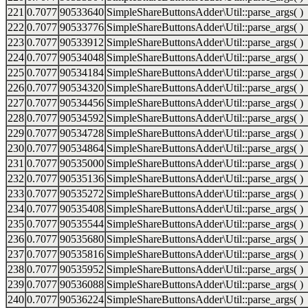
221
0.7077
90533640
SimpleShareButtonsAdder\Util::parse_args( )
222
0.7077
90533776
SimpleShareButtonsAdder\Util::parse_args( )
223
0.7077
90533912
SimpleShareButtonsAdder\Util::parse_args( )
224
0.7077
90534048
SimpleShareButtonsAdder\Util::parse_args( )
225
0.7077
90534184
SimpleShareButtonsAdder\Util::parse_args( )
226
0.7077
90534320
SimpleShareButtonsAdder\Util::parse_args( )
227
0.7077
90534456
SimpleShareButtonsAdder\Util::parse_args( )
228
0.7077
90534592
SimpleShareButtonsAdder\Util::parse_args( )
229
0.7077
90534728
SimpleShareButtonsAdder\Util::parse_args( )
230
0.7077
90534864
SimpleShareButtonsAdder\Util::parse_args( )
231
0.7077
90535000
SimpleShareButtonsAdder\Util::parse_args( )
232
0.7077
90535136
SimpleShareButtonsAdder\Util::parse_args( )
233
0.7077
90535272
SimpleShareButtonsAdder\Util::parse_args( )
234
0.7077
90535408
SimpleShareButtonsAdder\Util::parse_args( )
235
0.7077
90535544
SimpleShareButtonsAdder\Util::parse_args( )
236
0.7077
90535680
SimpleShareButtonsAdder\Util::parse_args( )
237
0.7077
90535816
SimpleShareButtonsAdder\Util::parse_args( )
238
0.7077
90535952
SimpleShareButtonsAdder\Util::parse_args( )
239
0.7077
90536088
SimpleShareButtonsAdder\Util::parse_args( )
240
0.7077
90536224
SimpleShareButtonsAdder\Util::parse_args( )