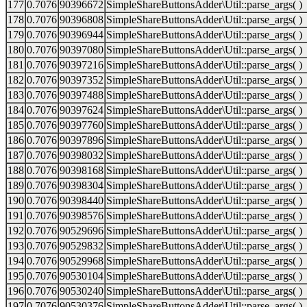
177
0.7076
90396672
SimpleShareButtonsAdder\Util::parse_args( )
178
0.7076
90396808
SimpleShareButtonsAdder\Util::parse_args( )
179
0.7076
90396944
SimpleShareButtonsAdder\Util::parse_args( )
180
0.7076
90397080
SimpleShareButtonsAdder\Util::parse_args( )
181
0.7076
90397216
SimpleShareButtonsAdder\Util::parse_args( )
182
0.7076
90397352
SimpleShareButtonsAdder\Util::parse_args( )
183
0.7076
90397488
SimpleShareButtonsAdder\Util::parse_args( )
184
0.7076
90397624
SimpleShareButtonsAdder\Util::parse_args( )
185
0.7076
90397760
SimpleShareButtonsAdder\Util::parse_args( )
186
0.7076
90397896
SimpleShareButtonsAdder\Util::parse_args( )
187
0.7076
90398032
SimpleShareButtonsAdder\Util::parse_args( )
188
0.7076
90398168
SimpleShareButtonsAdder\Util::parse_args( )
189
0.7076
90398304
SimpleShareButtonsAdder\Util::parse_args( )
190
0.7076
90398440
SimpleShareButtonsAdder\Util::parse_args( )
191
0.7076
90398576
SimpleShareButtonsAdder\Util::parse_args( )
192
0.7076
90529696
SimpleShareButtonsAdder\Util::parse_args( )
193
0.7076
90529832
SimpleShareButtonsAdder\Util::parse_args( )
194
0.7076
90529968
SimpleShareButtonsAdder\Util::parse_args( )
195
0.7076
90530104
SimpleShareButtonsAdder\Util::parse_args( )
196
0.7076
90530240
SimpleShareButtonsAdder\Util::parse_args( )
197
0.7076
90530376
SimpleShareButtonsAdder\Util::parse_args( )