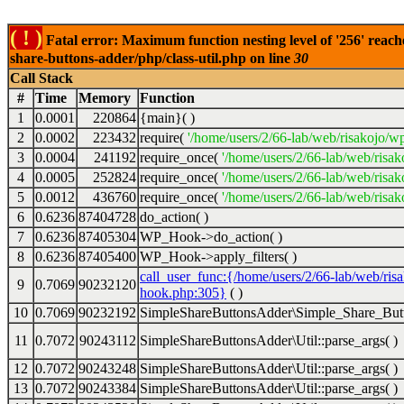
( ! )
Fatal error: Maximum function nesting level of '256' reach
share-buttons-adder/php/class-util.php on line
30
Call Stack
#
Time
Memory
Function
1
0.0001
220864
{main}( )
2
0.0002
223432
require(
'/home/users/2/66-lab/web/risakojo/w
3
0.0004
241192
require_once(
'/home/users/2/66-lab/web/risak
4
0.0005
252824
require_once(
'/home/users/2/66-lab/web/risak
5
0.0012
436760
require_once(
'/home/users/2/66-lab/web/risak
6
0.6236
87404728
do_action( )
7
0.6236
87405304
WP_Hook->do_action( )
8
0.6236
87405400
WP_Hook->apply_filters( )
call_user_func:{/home/users/2/66-lab/web/ris
9
0.7069
90232120
hook.php:305}
( )
10
0.7069
90232192
SimpleShareButtonsAdder\Simple_Share_Butt
11
0.7072
90243112
SimpleShareButtonsAdder\Util::parse_args( )
12
0.7072
90243248
SimpleShareButtonsAdder\Util::parse_args( )
13
0.7072
90243384
SimpleShareButtonsAdder\Util::parse_args( )