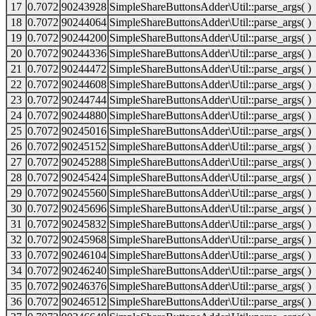
17
0.7072
90243928
SimpleShareButtonsAdder\Util::parse_args( )
18
0.7072
90244064
SimpleShareButtonsAdder\Util::parse_args( )
19
0.7072
90244200
SimpleShareButtonsAdder\Util::parse_args( )
20
0.7072
90244336
SimpleShareButtonsAdder\Util::parse_args( )
21
0.7072
90244472
SimpleShareButtonsAdder\Util::parse_args( )
22
0.7072
90244608
SimpleShareButtonsAdder\Util::parse_args( )
23
0.7072
90244744
SimpleShareButtonsAdder\Util::parse_args( )
24
0.7072
90244880
SimpleShareButtonsAdder\Util::parse_args( )
25
0.7072
90245016
SimpleShareButtonsAdder\Util::parse_args( )
26
0.7072
90245152
SimpleShareButtonsAdder\Util::parse_args( )
27
0.7072
90245288
SimpleShareButtonsAdder\Util::parse_args( )
28
0.7072
90245424
SimpleShareButtonsAdder\Util::parse_args( )
29
0.7072
90245560
SimpleShareButtonsAdder\Util::parse_args( )
30
0.7072
90245696
SimpleShareButtonsAdder\Util::parse_args( )
31
0.7072
90245832
SimpleShareButtonsAdder\Util::parse_args( )
32
0.7072
90245968
SimpleShareButtonsAdder\Util::parse_args( )
33
0.7072
90246104
SimpleShareButtonsAdder\Util::parse_args( )
34
0.7072
90246240
SimpleShareButtonsAdder\Util::parse_args( )
35
0.7072
90246376
SimpleShareButtonsAdder\Util::parse_args( )
36
0.7072
90246512
SimpleShareButtonsAdder\Util::parse_args( )