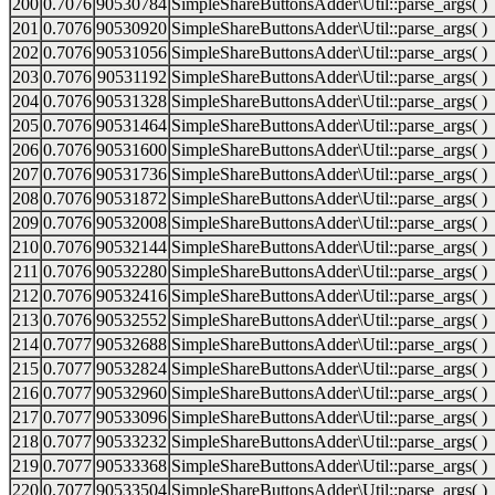
200
0.7076
90530784
SimpleShareButtonsAdder\Util::parse_args( )
201
0.7076
90530920
SimpleShareButtonsAdder\Util::parse_args( )
202
0.7076
90531056
SimpleShareButtonsAdder\Util::parse_args( )
203
0.7076
90531192
SimpleShareButtonsAdder\Util::parse_args( )
204
0.7076
90531328
SimpleShareButtonsAdder\Util::parse_args( )
205
0.7076
90531464
SimpleShareButtonsAdder\Util::parse_args( )
206
0.7076
90531600
SimpleShareButtonsAdder\Util::parse_args( )
207
0.7076
90531736
SimpleShareButtonsAdder\Util::parse_args( )
208
0.7076
90531872
SimpleShareButtonsAdder\Util::parse_args( )
209
0.7076
90532008
SimpleShareButtonsAdder\Util::parse_args( )
210
0.7076
90532144
SimpleShareButtonsAdder\Util::parse_args( )
211
0.7076
90532280
SimpleShareButtonsAdder\Util::parse_args( )
212
0.7076
90532416
SimpleShareButtonsAdder\Util::parse_args( )
213
0.7076
90532552
SimpleShareButtonsAdder\Util::parse_args( )
214
0.7077
90532688
SimpleShareButtonsAdder\Util::parse_args( )
215
0.7077
90532824
SimpleShareButtonsAdder\Util::parse_args( )
216
0.7077
90532960
SimpleShareButtonsAdder\Util::parse_args( )
217
0.7077
90533096
SimpleShareButtonsAdder\Util::parse_args( )
218
0.7077
90533232
SimpleShareButtonsAdder\Util::parse_args( )
219
0.7077
90533368
SimpleShareButtonsAdder\Util::parse_args( )
220
0.7077
90533504
SimpleShareButtonsAdder\Util::parse_args( )