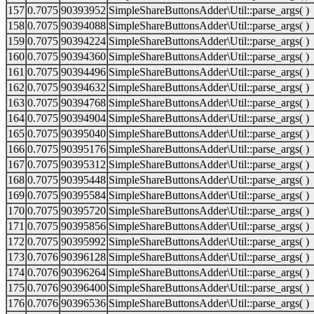
157
0.7075
90393952
SimpleShareButtonsAdder\Util::parse_args( )
158
0.7075
90394088
SimpleShareButtonsAdder\Util::parse_args( )
159
0.7075
90394224
SimpleShareButtonsAdder\Util::parse_args( )
160
0.7075
90394360
SimpleShareButtonsAdder\Util::parse_args( )
161
0.7075
90394496
SimpleShareButtonsAdder\Util::parse_args( )
162
0.7075
90394632
SimpleShareButtonsAdder\Util::parse_args( )
163
0.7075
90394768
SimpleShareButtonsAdder\Util::parse_args( )
164
0.7075
90394904
SimpleShareButtonsAdder\Util::parse_args( )
165
0.7075
90395040
SimpleShareButtonsAdder\Util::parse_args( )
166
0.7075
90395176
SimpleShareButtonsAdder\Util::parse_args( )
167
0.7075
90395312
SimpleShareButtonsAdder\Util::parse_args( )
168
0.7075
90395448
SimpleShareButtonsAdder\Util::parse_args( )
169
0.7075
90395584
SimpleShareButtonsAdder\Util::parse_args( )
170
0.7075
90395720
SimpleShareButtonsAdder\Util::parse_args( )
171
0.7075
90395856
SimpleShareButtonsAdder\Util::parse_args( )
172
0.7075
90395992
SimpleShareButtonsAdder\Util::parse_args( )
173
0.7076
90396128
SimpleShareButtonsAdder\Util::parse_args( )
174
0.7076
90396264
SimpleShareButtonsAdder\Util::parse_args( )
175
0.7076
90396400
SimpleShareButtonsAdder\Util::parse_args( )
176
0.7076
90396536
SimpleShareButtonsAdder\Util::parse_args( )