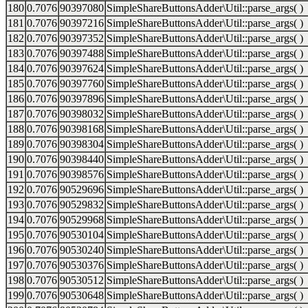
180
0.7076
90397080
SimpleShareButtonsAdder\Util::parse_args( )
181
0.7076
90397216
SimpleShareButtonsAdder\Util::parse_args( )
182
0.7076
90397352
SimpleShareButtonsAdder\Util::parse_args( )
183
0.7076
90397488
SimpleShareButtonsAdder\Util::parse_args( )
184
0.7076
90397624
SimpleShareButtonsAdder\Util::parse_args( )
185
0.7076
90397760
SimpleShareButtonsAdder\Util::parse_args( )
186
0.7076
90397896
SimpleShareButtonsAdder\Util::parse_args( )
187
0.7076
90398032
SimpleShareButtonsAdder\Util::parse_args( )
188
0.7076
90398168
SimpleShareButtonsAdder\Util::parse_args( )
189
0.7076
90398304
SimpleShareButtonsAdder\Util::parse_args( )
190
0.7076
90398440
SimpleShareButtonsAdder\Util::parse_args( )
191
0.7076
90398576
SimpleShareButtonsAdder\Util::parse_args( )
192
0.7076
90529696
SimpleShareButtonsAdder\Util::parse_args( )
193
0.7076
90529832
SimpleShareButtonsAdder\Util::parse_args( )
194
0.7076
90529968
SimpleShareButtonsAdder\Util::parse_args( )
195
0.7076
90530104
SimpleShareButtonsAdder\Util::parse_args( )
196
0.7076
90530240
SimpleShareButtonsAdder\Util::parse_args( )
197
0.7076
90530376
SimpleShareButtonsAdder\Util::parse_args( )
198
0.7076
90530512
SimpleShareButtonsAdder\Util::parse_args( )
199
0.7076
90530648
SimpleShareButtonsAdder\Util::parse_args( )