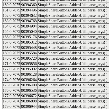
160
0.7075
90394360
SimpleShareButtonsAdder\Util::parse_args( )
161
0.7075
90394496
SimpleShareButtonsAdder\Util::parse_args( )
162
0.7075
90394632
SimpleShareButtonsAdder\Util::parse_args( )
163
0.7075
90394768
SimpleShareButtonsAdder\Util::parse_args( )
164
0.7075
90394904
SimpleShareButtonsAdder\Util::parse_args( )
165
0.7075
90395040
SimpleShareButtonsAdder\Util::parse_args( )
166
0.7075
90395176
SimpleShareButtonsAdder\Util::parse_args( )
167
0.7075
90395312
SimpleShareButtonsAdder\Util::parse_args( )
168
0.7075
90395448
SimpleShareButtonsAdder\Util::parse_args( )
169
0.7075
90395584
SimpleShareButtonsAdder\Util::parse_args( )
170
0.7075
90395720
SimpleShareButtonsAdder\Util::parse_args( )
171
0.7075
90395856
SimpleShareButtonsAdder\Util::parse_args( )
172
0.7075
90395992
SimpleShareButtonsAdder\Util::parse_args( )
173
0.7076
90396128
SimpleShareButtonsAdder\Util::parse_args( )
174
0.7076
90396264
SimpleShareButtonsAdder\Util::parse_args( )
175
0.7076
90396400
SimpleShareButtonsAdder\Util::parse_args( )
176
0.7076
90396536
SimpleShareButtonsAdder\Util::parse_args( )
177
0.7076
90396672
SimpleShareButtonsAdder\Util::parse_args( )
178
0.7076
90396808
SimpleShareButtonsAdder\Util::parse_args( )
179
0.7076
90396944
SimpleShareButtonsAdder\Util::parse_args( )