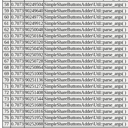
58
0.7073
90249504
SimpleShareButtonsAdder\Util::parse_args( )
59
0.7073
90249640
SimpleShareButtonsAdder\Util::parse_args( )
60
0.7073
90249776
SimpleShareButtonsAdder\Util::parse_args( )
61
0.7073
90249912
SimpleShareButtonsAdder\Util::parse_args( )
62
0.7073
90250048
SimpleShareButtonsAdder\Util::parse_args( )
63
0.7073
90250184
SimpleShareButtonsAdder\Util::parse_args( )
64
0.7073
90250320
SimpleShareButtonsAdder\Util::parse_args( )
65
0.7073
90250456
SimpleShareButtonsAdder\Util::parse_args( )
66
0.7073
90250592
SimpleShareButtonsAdder\Util::parse_args( )
67
0.7073
90250728
SimpleShareButtonsAdder\Util::parse_args( )
68
0.7073
90250864
SimpleShareButtonsAdder\Util::parse_args( )
69
0.7073
90251000
SimpleShareButtonsAdder\Util::parse_args( )
70
0.7073
90251136
SimpleShareButtonsAdder\Util::parse_args( )
71
0.7073
90251272
SimpleShareButtonsAdder\Util::parse_args( )
72
0.7073
90251408
SimpleShareButtonsAdder\Util::parse_args( )
73
0.7073
90251544
SimpleShareButtonsAdder\Util::parse_args( )
74
0.7073
90251680
SimpleShareButtonsAdder\Util::parse_args( )
75
0.7073
90251816
SimpleShareButtonsAdder\Util::parse_args( )
76
0.7073
90251952
SimpleShareButtonsAdder\Util::parse_args( )
77
0.7073
90252088
SimpleShareButtonsAdder\Util::parse_args( )