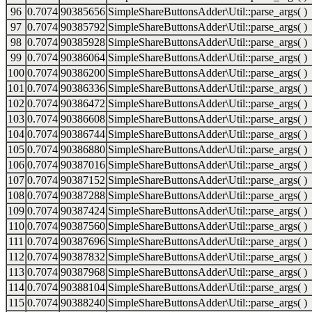
96
0.7074
90385656
SimpleShareButtonsAdder\Util::parse_args( )
97
0.7074
90385792
SimpleShareButtonsAdder\Util::parse_args( )
98
0.7074
90385928
SimpleShareButtonsAdder\Util::parse_args( )
99
0.7074
90386064
SimpleShareButtonsAdder\Util::parse_args( )
100
0.7074
90386200
SimpleShareButtonsAdder\Util::parse_args( )
101
0.7074
90386336
SimpleShareButtonsAdder\Util::parse_args( )
102
0.7074
90386472
SimpleShareButtonsAdder\Util::parse_args( )
103
0.7074
90386608
SimpleShareButtonsAdder\Util::parse_args( )
104
0.7074
90386744
SimpleShareButtonsAdder\Util::parse_args( )
105
0.7074
90386880
SimpleShareButtonsAdder\Util::parse_args( )
106
0.7074
90387016
SimpleShareButtonsAdder\Util::parse_args( )
107
0.7074
90387152
SimpleShareButtonsAdder\Util::parse_args( )
108
0.7074
90387288
SimpleShareButtonsAdder\Util::parse_args( )
109
0.7074
90387424
SimpleShareButtonsAdder\Util::parse_args( )
110
0.7074
90387560
SimpleShareButtonsAdder\Util::parse_args( )
111
0.7074
90387696
SimpleShareButtonsAdder\Util::parse_args( )
112
0.7074
90387832
SimpleShareButtonsAdder\Util::parse_args( )
113
0.7074
90387968
SimpleShareButtonsAdder\Util::parse_args( )
114
0.7074
90388104
SimpleShareButtonsAdder\Util::parse_args( )
115
0.7074
90388240
SimpleShareButtonsAdder\Util::parse_args( )