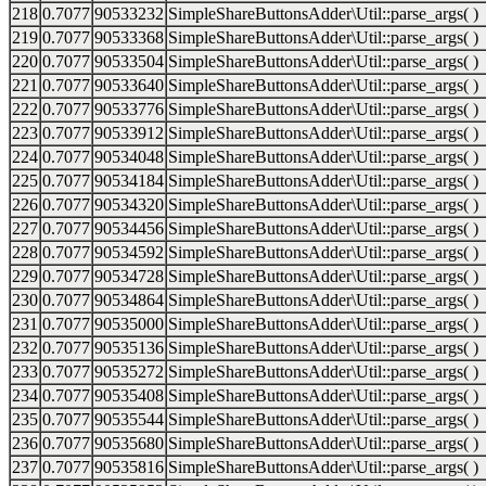
218
0.7077
90533232
SimpleShareButtonsAdder\Util::parse_args( )
219
0.7077
90533368
SimpleShareButtonsAdder\Util::parse_args( )
220
0.7077
90533504
SimpleShareButtonsAdder\Util::parse_args( )
221
0.7077
90533640
SimpleShareButtonsAdder\Util::parse_args( )
222
0.7077
90533776
SimpleShareButtonsAdder\Util::parse_args( )
223
0.7077
90533912
SimpleShareButtonsAdder\Util::parse_args( )
224
0.7077
90534048
SimpleShareButtonsAdder\Util::parse_args( )
225
0.7077
90534184
SimpleShareButtonsAdder\Util::parse_args( )
226
0.7077
90534320
SimpleShareButtonsAdder\Util::parse_args( )
227
0.7077
90534456
SimpleShareButtonsAdder\Util::parse_args( )
228
0.7077
90534592
SimpleShareButtonsAdder\Util::parse_args( )
229
0.7077
90534728
SimpleShareButtonsAdder\Util::parse_args( )
230
0.7077
90534864
SimpleShareButtonsAdder\Util::parse_args( )
231
0.7077
90535000
SimpleShareButtonsAdder\Util::parse_args( )
232
0.7077
90535136
SimpleShareButtonsAdder\Util::parse_args( )
233
0.7077
90535272
SimpleShareButtonsAdder\Util::parse_args( )
234
0.7077
90535408
SimpleShareButtonsAdder\Util::parse_args( )
235
0.7077
90535544
SimpleShareButtonsAdder\Util::parse_args( )
236
0.7077
90535680
SimpleShareButtonsAdder\Util::parse_args( )
237
0.7077
90535816
SimpleShareButtonsAdder\Util::parse_args( )