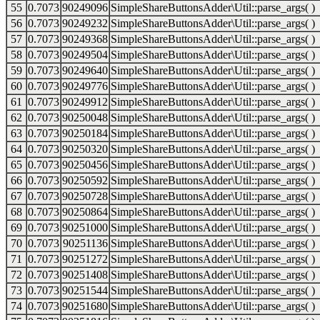
55
0.7073
90249096
SimpleShareButtonsAdder\Util::parse_args( )
56
0.7073
90249232
SimpleShareButtonsAdder\Util::parse_args( )
57
0.7073
90249368
SimpleShareButtonsAdder\Util::parse_args( )
58
0.7073
90249504
SimpleShareButtonsAdder\Util::parse_args( )
59
0.7073
90249640
SimpleShareButtonsAdder\Util::parse_args( )
60
0.7073
90249776
SimpleShareButtonsAdder\Util::parse_args( )
61
0.7073
90249912
SimpleShareButtonsAdder\Util::parse_args( )
62
0.7073
90250048
SimpleShareButtonsAdder\Util::parse_args( )
63
0.7073
90250184
SimpleShareButtonsAdder\Util::parse_args( )
64
0.7073
90250320
SimpleShareButtonsAdder\Util::parse_args( )
65
0.7073
90250456
SimpleShareButtonsAdder\Util::parse_args( )
66
0.7073
90250592
SimpleShareButtonsAdder\Util::parse_args( )
67
0.7073
90250728
SimpleShareButtonsAdder\Util::parse_args( )
68
0.7073
90250864
SimpleShareButtonsAdder\Util::parse_args( )
69
0.7073
90251000
SimpleShareButtonsAdder\Util::parse_args( )
70
0.7073
90251136
SimpleShareButtonsAdder\Util::parse_args( )
71
0.7073
90251272
SimpleShareButtonsAdder\Util::parse_args( )
72
0.7073
90251408
SimpleShareButtonsAdder\Util::parse_args( )
73
0.7073
90251544
SimpleShareButtonsAdder\Util::parse_args( )
74
0.7073
90251680
SimpleShareButtonsAdder\Util::parse_args( )