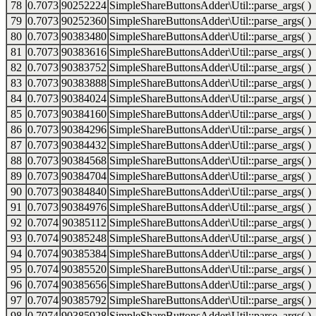
78
0.7073
90252224
SimpleShareButtonsAdder\Util::parse_args( )
79
0.7073
90252360
SimpleShareButtonsAdder\Util::parse_args( )
80
0.7073
90383480
SimpleShareButtonsAdder\Util::parse_args( )
81
0.7073
90383616
SimpleShareButtonsAdder\Util::parse_args( )
82
0.7073
90383752
SimpleShareButtonsAdder\Util::parse_args( )
83
0.7073
90383888
SimpleShareButtonsAdder\Util::parse_args( )
84
0.7073
90384024
SimpleShareButtonsAdder\Util::parse_args( )
85
0.7073
90384160
SimpleShareButtonsAdder\Util::parse_args( )
86
0.7073
90384296
SimpleShareButtonsAdder\Util::parse_args( )
87
0.7073
90384432
SimpleShareButtonsAdder\Util::parse_args( )
88
0.7073
90384568
SimpleShareButtonsAdder\Util::parse_args( )
89
0.7073
90384704
SimpleShareButtonsAdder\Util::parse_args( )
90
0.7073
90384840
SimpleShareButtonsAdder\Util::parse_args( )
91
0.7073
90384976
SimpleShareButtonsAdder\Util::parse_args( )
92
0.7074
90385112
SimpleShareButtonsAdder\Util::parse_args( )
93
0.7074
90385248
SimpleShareButtonsAdder\Util::parse_args( )
94
0.7074
90385384
SimpleShareButtonsAdder\Util::parse_args( )
95
0.7074
90385520
SimpleShareButtonsAdder\Util::parse_args( )
96
0.7074
90385656
SimpleShareButtonsAdder\Util::parse_args( )
97
0.7074
90385792
SimpleShareButtonsAdder\Util::parse_args( )
98
0.7074
90385928
SimpleShareButtonsAdder\Util::parse_args( )