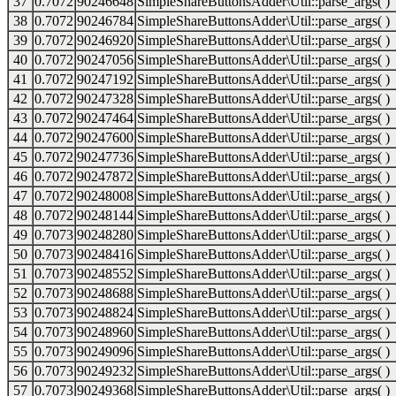
37
0.7072
90246648
SimpleShareButtonsAdder\Util::parse_args( )
38
0.7072
90246784
SimpleShareButtonsAdder\Util::parse_args( )
39
0.7072
90246920
SimpleShareButtonsAdder\Util::parse_args( )
40
0.7072
90247056
SimpleShareButtonsAdder\Util::parse_args( )
41
0.7072
90247192
SimpleShareButtonsAdder\Util::parse_args( )
42
0.7072
90247328
SimpleShareButtonsAdder\Util::parse_args( )
43
0.7072
90247464
SimpleShareButtonsAdder\Util::parse_args( )
44
0.7072
90247600
SimpleShareButtonsAdder\Util::parse_args( )
45
0.7072
90247736
SimpleShareButtonsAdder\Util::parse_args( )
46
0.7072
90247872
SimpleShareButtonsAdder\Util::parse_args( )
47
0.7072
90248008
SimpleShareButtonsAdder\Util::parse_args( )
48
0.7072
90248144
SimpleShareButtonsAdder\Util::parse_args( )
49
0.7073
90248280
SimpleShareButtonsAdder\Util::parse_args( )
50
0.7073
90248416
SimpleShareButtonsAdder\Util::parse_args( )
51
0.7073
90248552
SimpleShareButtonsAdder\Util::parse_args( )
52
0.7073
90248688
SimpleShareButtonsAdder\Util::parse_args( )
53
0.7073
90248824
SimpleShareButtonsAdder\Util::parse_args( )
54
0.7073
90248960
SimpleShareButtonsAdder\Util::parse_args( )
55
0.7073
90249096
SimpleShareButtonsAdder\Util::parse_args( )
56
0.7073
90249232
SimpleShareButtonsAdder\Util::parse_args( )
57
0.7073
90249368
SimpleShareButtonsAdder\Util::parse_args( )