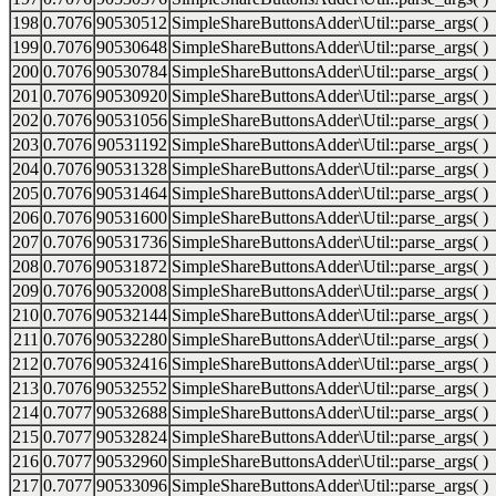
198
0.7076
90530512
SimpleShareButtonsAdder\Util::parse_args( )
199
0.7076
90530648
SimpleShareButtonsAdder\Util::parse_args( )
200
0.7076
90530784
SimpleShareButtonsAdder\Util::parse_args( )
201
0.7076
90530920
SimpleShareButtonsAdder\Util::parse_args( )
202
0.7076
90531056
SimpleShareButtonsAdder\Util::parse_args( )
203
0.7076
90531192
SimpleShareButtonsAdder\Util::parse_args( )
204
0.7076
90531328
SimpleShareButtonsAdder\Util::parse_args( )
205
0.7076
90531464
SimpleShareButtonsAdder\Util::parse_args( )
206
0.7076
90531600
SimpleShareButtonsAdder\Util::parse_args( )
207
0.7076
90531736
SimpleShareButtonsAdder\Util::parse_args( )
208
0.7076
90531872
SimpleShareButtonsAdder\Util::parse_args( )
209
0.7076
90532008
SimpleShareButtonsAdder\Util::parse_args( )
210
0.7076
90532144
SimpleShareButtonsAdder\Util::parse_args( )
211
0.7076
90532280
SimpleShareButtonsAdder\Util::parse_args( )
212
0.7076
90532416
SimpleShareButtonsAdder\Util::parse_args( )
213
0.7076
90532552
SimpleShareButtonsAdder\Util::parse_args( )
214
0.7077
90532688
SimpleShareButtonsAdder\Util::parse_args( )
215
0.7077
90532824
SimpleShareButtonsAdder\Util::parse_args( )
216
0.7077
90532960
SimpleShareButtonsAdder\Util::parse_args( )
217
0.7077
90533096
SimpleShareButtonsAdder\Util::parse_args( )