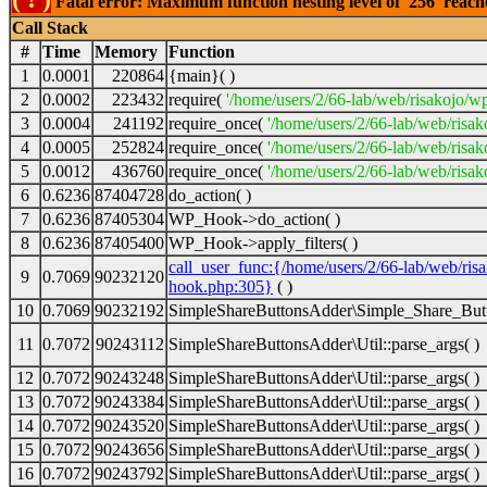
Fatal error: Maximum function nesting level of '256' reac
Call Stack
#
Time
Memory
Function
1
0.0001
220864
{main}( )
2
0.0002
223432
require(
'/home/users/2/66-lab/web/risakojo/w
3
0.0004
241192
require_once(
'/home/users/2/66-lab/web/risak
4
0.0005
252824
require_once(
'/home/users/2/66-lab/web/risak
5
0.0012
436760
require_once(
'/home/users/2/66-lab/web/risak
6
0.6236
87404728
do_action( )
7
0.6236
87405304
WP_Hook->do_action( )
8
0.6236
87405400
WP_Hook->apply_filters( )
call_user_func:{/home/users/2/66-lab/web/ris
9
0.7069
90232120
hook.php:305}
( )
10
0.7069
90232192
SimpleShareButtonsAdder\Simple_Share_Butt
11
0.7072
90243112
SimpleShareButtonsAdder\Util::parse_args( )
12
0.7072
90243248
SimpleShareButtonsAdder\Util::parse_args( )
13
0.7072
90243384
SimpleShareButtonsAdder\Util::parse_args( )
14
0.7072
90243520
SimpleShareButtonsAdder\Util::parse_args( )
15
0.7072
90243656
SimpleShareButtonsAdder\Util::parse_args( )
16
0.7072
90243792
SimpleShareButtonsAdder\Util::parse_args( )