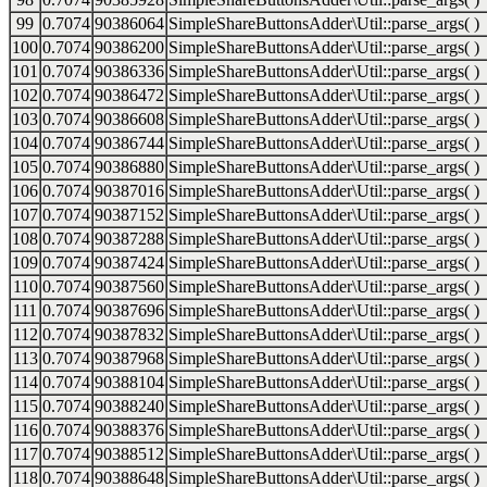
99
0.7074
90386064
SimpleShareButtonsAdder\Util::parse_args( )
100
0.7074
90386200
SimpleShareButtonsAdder\Util::parse_args( )
101
0.7074
90386336
SimpleShareButtonsAdder\Util::parse_args( )
102
0.7074
90386472
SimpleShareButtonsAdder\Util::parse_args( )
103
0.7074
90386608
SimpleShareButtonsAdder\Util::parse_args( )
104
0.7074
90386744
SimpleShareButtonsAdder\Util::parse_args( )
105
0.7074
90386880
SimpleShareButtonsAdder\Util::parse_args( )
106
0.7074
90387016
SimpleShareButtonsAdder\Util::parse_args( )
107
0.7074
90387152
SimpleShareButtonsAdder\Util::parse_args( )
108
0.7074
90387288
SimpleShareButtonsAdder\Util::parse_args( )
109
0.7074
90387424
SimpleShareButtonsAdder\Util::parse_args( )
110
0.7074
90387560
SimpleShareButtonsAdder\Util::parse_args( )
111
0.7074
90387696
SimpleShareButtonsAdder\Util::parse_args( )
112
0.7074
90387832
SimpleShareButtonsAdder\Util::parse_args( )
113
0.7074
90387968
SimpleShareButtonsAdder\Util::parse_args( )
114
0.7074
90388104
SimpleShareButtonsAdder\Util::parse_args( )
115
0.7074
90388240
SimpleShareButtonsAdder\Util::parse_args( )
116
0.7074
90388376
SimpleShareButtonsAdder\Util::parse_args( )
117
0.7074
90388512
SimpleShareButtonsAdder\Util::parse_args( )
118
0.7074
90388648
SimpleShareButtonsAdder\Util::parse_args( )