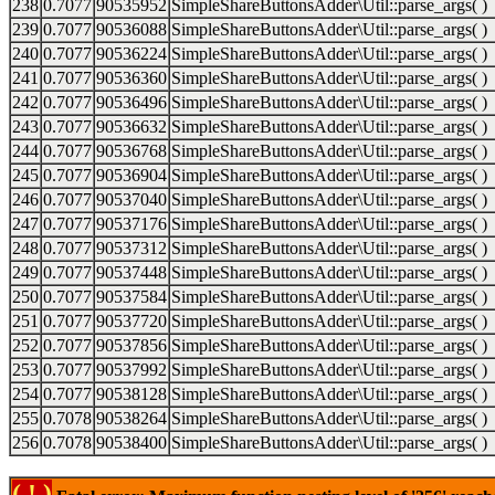
238
0.7077
90535952
SimpleShareButtonsAdder\Util::parse_args( )
239
0.7077
90536088
SimpleShareButtonsAdder\Util::parse_args( )
240
0.7077
90536224
SimpleShareButtonsAdder\Util::parse_args( )
241
0.7077
90536360
SimpleShareButtonsAdder\Util::parse_args( )
242
0.7077
90536496
SimpleShareButtonsAdder\Util::parse_args( )
243
0.7077
90536632
SimpleShareButtonsAdder\Util::parse_args( )
244
0.7077
90536768
SimpleShareButtonsAdder\Util::parse_args( )
245
0.7077
90536904
SimpleShareButtonsAdder\Util::parse_args( )
246
0.7077
90537040
SimpleShareButtonsAdder\Util::parse_args( )
247
0.7077
90537176
SimpleShareButtonsAdder\Util::parse_args( )
248
0.7077
90537312
SimpleShareButtonsAdder\Util::parse_args( )
249
0.7077
90537448
SimpleShareButtonsAdder\Util::parse_args( )
250
0.7077
90537584
SimpleShareButtonsAdder\Util::parse_args( )
251
0.7077
90537720
SimpleShareButtonsAdder\Util::parse_args( )
252
0.7077
90537856
SimpleShareButtonsAdder\Util::parse_args( )
253
0.7077
90537992
SimpleShareButtonsAdder\Util::parse_args( )
254
0.7077
90538128
SimpleShareButtonsAdder\Util::parse_args( )
255
0.7078
90538264
SimpleShareButtonsAdder\Util::parse_args( )
256
0.7078
90538400
SimpleShareButtonsAdder\Util::parse_args( )
( ! )