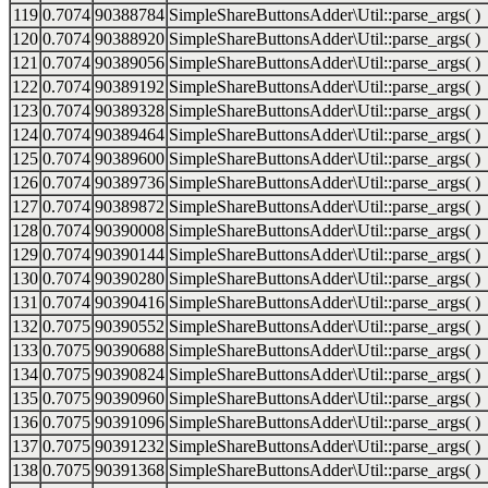
119
0.7074
90388784
SimpleShareButtonsAdder\Util::parse_args( )
120
0.7074
90388920
SimpleShareButtonsAdder\Util::parse_args( )
121
0.7074
90389056
SimpleShareButtonsAdder\Util::parse_args( )
122
0.7074
90389192
SimpleShareButtonsAdder\Util::parse_args( )
123
0.7074
90389328
SimpleShareButtonsAdder\Util::parse_args( )
124
0.7074
90389464
SimpleShareButtonsAdder\Util::parse_args( )
125
0.7074
90389600
SimpleShareButtonsAdder\Util::parse_args( )
126
0.7074
90389736
SimpleShareButtonsAdder\Util::parse_args( )
127
0.7074
90389872
SimpleShareButtonsAdder\Util::parse_args( )
128
0.7074
90390008
SimpleShareButtonsAdder\Util::parse_args( )
129
0.7074
90390144
SimpleShareButtonsAdder\Util::parse_args( )
130
0.7074
90390280
SimpleShareButtonsAdder\Util::parse_args( )
131
0.7074
90390416
SimpleShareButtonsAdder\Util::parse_args( )
132
0.7075
90390552
SimpleShareButtonsAdder\Util::parse_args( )
133
0.7075
90390688
SimpleShareButtonsAdder\Util::parse_args( )
134
0.7075
90390824
SimpleShareButtonsAdder\Util::parse_args( )
135
0.7075
90390960
SimpleShareButtonsAdder\Util::parse_args( )
136
0.7075
90391096
SimpleShareButtonsAdder\Util::parse_args( )
137
0.7075
90391232
SimpleShareButtonsAdder\Util::parse_args( )
138
0.7075
90391368
SimpleShareButtonsAdder\Util::parse_args( )