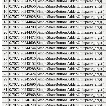
14
0.7072
90243520
SimpleShareButtonsAdder\Util::parse_args( )
15
0.7072
90243656
SimpleShareButtonsAdder\Util::parse_args( )
16
0.7072
90243792
SimpleShareButtonsAdder\Util::parse_args( )
17
0.7072
90243928
SimpleShareButtonsAdder\Util::parse_args( )
18
0.7072
90244064
SimpleShareButtonsAdder\Util::parse_args( )
19
0.7072
90244200
SimpleShareButtonsAdder\Util::parse_args( )
20
0.7072
90244336
SimpleShareButtonsAdder\Util::parse_args( )
21
0.7072
90244472
SimpleShareButtonsAdder\Util::parse_args( )
22
0.7072
90244608
SimpleShareButtonsAdder\Util::parse_args( )
23
0.7072
90244744
SimpleShareButtonsAdder\Util::parse_args( )
24
0.7072
90244880
SimpleShareButtonsAdder\Util::parse_args( )
25
0.7072
90245016
SimpleShareButtonsAdder\Util::parse_args( )
26
0.7072
90245152
SimpleShareButtonsAdder\Util::parse_args( )
27
0.7072
90245288
SimpleShareButtonsAdder\Util::parse_args( )
28
0.7072
90245424
SimpleShareButtonsAdder\Util::parse_args( )
29
0.7072
90245560
SimpleShareButtonsAdder\Util::parse_args( )
30
0.7072
90245696
SimpleShareButtonsAdder\Util::parse_args( )
31
0.7072
90245832
SimpleShareButtonsAdder\Util::parse_args( )
32
0.7072
90245968
SimpleShareButtonsAdder\Util::parse_args( )
33
0.7072
90246104
SimpleShareButtonsAdder\Util::parse_args( )
34
0.7072
90246240
SimpleShareButtonsAdder\Util::parse_args( )