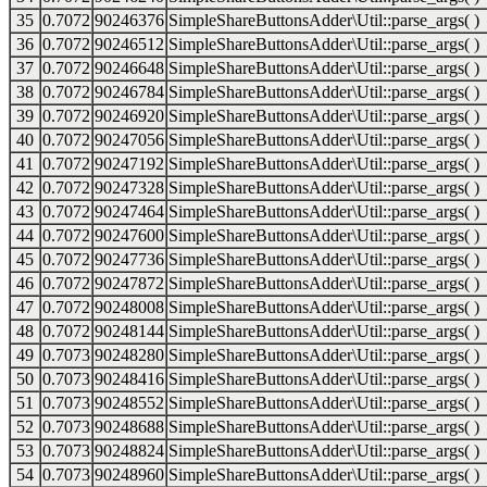
35
0.7072
90246376
SimpleShareButtonsAdder\Util::parse_args( )
36
0.7072
90246512
SimpleShareButtonsAdder\Util::parse_args( )
37
0.7072
90246648
SimpleShareButtonsAdder\Util::parse_args( )
38
0.7072
90246784
SimpleShareButtonsAdder\Util::parse_args( )
39
0.7072
90246920
SimpleShareButtonsAdder\Util::parse_args( )
40
0.7072
90247056
SimpleShareButtonsAdder\Util::parse_args( )
41
0.7072
90247192
SimpleShareButtonsAdder\Util::parse_args( )
42
0.7072
90247328
SimpleShareButtonsAdder\Util::parse_args( )
43
0.7072
90247464
SimpleShareButtonsAdder\Util::parse_args( )
44
0.7072
90247600
SimpleShareButtonsAdder\Util::parse_args( )
45
0.7072
90247736
SimpleShareButtonsAdder\Util::parse_args( )
46
0.7072
90247872
SimpleShareButtonsAdder\Util::parse_args( )
47
0.7072
90248008
SimpleShareButtonsAdder\Util::parse_args( )
48
0.7072
90248144
SimpleShareButtonsAdder\Util::parse_args( )
49
0.7073
90248280
SimpleShareButtonsAdder\Util::parse_args( )
50
0.7073
90248416
SimpleShareButtonsAdder\Util::parse_args( )
51
0.7073
90248552
SimpleShareButtonsAdder\Util::parse_args( )
52
0.7073
90248688
SimpleShareButtonsAdder\Util::parse_args( )
53
0.7073
90248824
SimpleShareButtonsAdder\Util::parse_args( )
54
0.7073
90248960
SimpleShareButtonsAdder\Util::parse_args( )