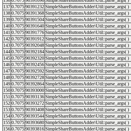
136
0.7075
90391096
SimpleShareButtonsAdder\Util::parse_args( )
137
0.7075
90391232
SimpleShareButtonsAdder\Util::parse_args( )
138
0.7075
90391368
SimpleShareButtonsAdder\Util::parse_args( )
139
0.7075
90391504
SimpleShareButtonsAdder\Util::parse_args( )
140
0.7075
90391640
SimpleShareButtonsAdder\Util::parse_args( )
141
0.7075
90391776
SimpleShareButtonsAdder\Util::parse_args( )
142
0.7075
90391912
SimpleShareButtonsAdder\Util::parse_args( )
143
0.7075
90392048
SimpleShareButtonsAdder\Util::parse_args( )
144
0.7075
90392184
SimpleShareButtonsAdder\Util::parse_args( )
145
0.7075
90392320
SimpleShareButtonsAdder\Util::parse_args( )
146
0.7075
90392456
SimpleShareButtonsAdder\Util::parse_args( )
147
0.7075
90392592
SimpleShareButtonsAdder\Util::parse_args( )
148
0.7075
90392728
SimpleShareButtonsAdder\Util::parse_args( )
149
0.7075
90392864
SimpleShareButtonsAdder\Util::parse_args( )
150
0.7075
90393000
SimpleShareButtonsAdder\Util::parse_args( )
151
0.7075
90393136
SimpleShareButtonsAdder\Util::parse_args( )
152
0.7075
90393272
SimpleShareButtonsAdder\Util::parse_args( )
153
0.7075
90393408
SimpleShareButtonsAdder\Util::parse_args( )
154
0.7075
90393544
SimpleShareButtonsAdder\Util::parse_args( )
155
0.7075
90393680
SimpleShareButtonsAdder\Util::parse_args( )
156
0.7075
90393816
SimpleShareButtonsAdder\Util::parse_args( )