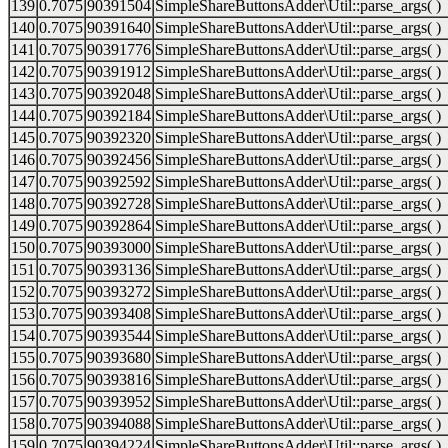
139
0.7075
90391504
SimpleShareButtonsAdder\Util::parse_args( )
140
0.7075
90391640
SimpleShareButtonsAdder\Util::parse_args( )
141
0.7075
90391776
SimpleShareButtonsAdder\Util::parse_args( )
142
0.7075
90391912
SimpleShareButtonsAdder\Util::parse_args( )
143
0.7075
90392048
SimpleShareButtonsAdder\Util::parse_args( )
144
0.7075
90392184
SimpleShareButtonsAdder\Util::parse_args( )
145
0.7075
90392320
SimpleShareButtonsAdder\Util::parse_args( )
146
0.7075
90392456
SimpleShareButtonsAdder\Util::parse_args( )
147
0.7075
90392592
SimpleShareButtonsAdder\Util::parse_args( )
148
0.7075
90392728
SimpleShareButtonsAdder\Util::parse_args( )
149
0.7075
90392864
SimpleShareButtonsAdder\Util::parse_args( )
150
0.7075
90393000
SimpleShareButtonsAdder\Util::parse_args( )
151
0.7075
90393136
SimpleShareButtonsAdder\Util::parse_args( )
152
0.7075
90393272
SimpleShareButtonsAdder\Util::parse_args( )
153
0.7075
90393408
SimpleShareButtonsAdder\Util::parse_args( )
154
0.7075
90393544
SimpleShareButtonsAdder\Util::parse_args( )
155
0.7075
90393680
SimpleShareButtonsAdder\Util::parse_args( )
156
0.7075
90393816
SimpleShareButtonsAdder\Util::parse_args( )
157
0.7075
90393952
SimpleShareButtonsAdder\Util::parse_args( )
158
0.7075
90394088
SimpleShareButtonsAdder\Util::parse_args( )
159
0.7075
90394224
SimpleShareButtonsAdder\Util::parse_args( )