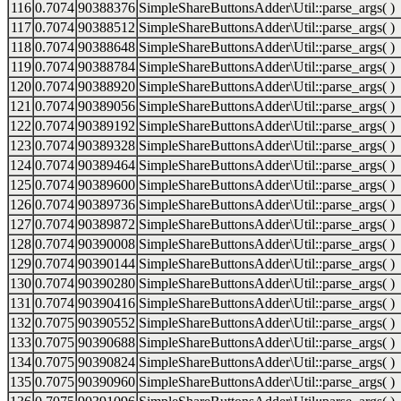
116
0.7074
90388376
SimpleShareButtonsAdder\Util::parse_args( )
117
0.7074
90388512
SimpleShareButtonsAdder\Util::parse_args( )
118
0.7074
90388648
SimpleShareButtonsAdder\Util::parse_args( )
119
0.7074
90388784
SimpleShareButtonsAdder\Util::parse_args( )
120
0.7074
90388920
SimpleShareButtonsAdder\Util::parse_args( )
121
0.7074
90389056
SimpleShareButtonsAdder\Util::parse_args( )
122
0.7074
90389192
SimpleShareButtonsAdder\Util::parse_args( )
123
0.7074
90389328
SimpleShareButtonsAdder\Util::parse_args( )
124
0.7074
90389464
SimpleShareButtonsAdder\Util::parse_args( )
125
0.7074
90389600
SimpleShareButtonsAdder\Util::parse_args( )
126
0.7074
90389736
SimpleShareButtonsAdder\Util::parse_args( )
127
0.7074
90389872
SimpleShareButtonsAdder\Util::parse_args( )
128
0.7074
90390008
SimpleShareButtonsAdder\Util::parse_args( )
129
0.7074
90390144
SimpleShareButtonsAdder\Util::parse_args( )
130
0.7074
90390280
SimpleShareButtonsAdder\Util::parse_args( )
131
0.7074
90390416
SimpleShareButtonsAdder\Util::parse_args( )
132
0.7075
90390552
SimpleShareButtonsAdder\Util::parse_args( )
133
0.7075
90390688
SimpleShareButtonsAdder\Util::parse_args( )
134
0.7075
90390824
SimpleShareButtonsAdder\Util::parse_args( )
135
0.7075
90390960
SimpleShareButtonsAdder\Util::parse_args( )