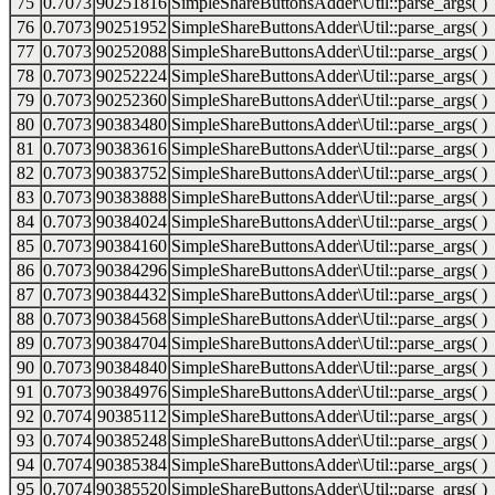
75
0.7073
90251816
SimpleShareButtonsAdder\Util::parse_args( )
76
0.7073
90251952
SimpleShareButtonsAdder\Util::parse_args( )
77
0.7073
90252088
SimpleShareButtonsAdder\Util::parse_args( )
78
0.7073
90252224
SimpleShareButtonsAdder\Util::parse_args( )
79
0.7073
90252360
SimpleShareButtonsAdder\Util::parse_args( )
80
0.7073
90383480
SimpleShareButtonsAdder\Util::parse_args( )
81
0.7073
90383616
SimpleShareButtonsAdder\Util::parse_args( )
82
0.7073
90383752
SimpleShareButtonsAdder\Util::parse_args( )
83
0.7073
90383888
SimpleShareButtonsAdder\Util::parse_args( )
84
0.7073
90384024
SimpleShareButtonsAdder\Util::parse_args( )
85
0.7073
90384160
SimpleShareButtonsAdder\Util::parse_args( )
86
0.7073
90384296
SimpleShareButtonsAdder\Util::parse_args( )
87
0.7073
90384432
SimpleShareButtonsAdder\Util::parse_args( )
88
0.7073
90384568
SimpleShareButtonsAdder\Util::parse_args( )
89
0.7073
90384704
SimpleShareButtonsAdder\Util::parse_args( )
90
0.7073
90384840
SimpleShareButtonsAdder\Util::parse_args( )
91
0.7073
90384976
SimpleShareButtonsAdder\Util::parse_args( )
92
0.7074
90385112
SimpleShareButtonsAdder\Util::parse_args( )
93
0.7074
90385248
SimpleShareButtonsAdder\Util::parse_args( )
94
0.7074
90385384
SimpleShareButtonsAdder\Util::parse_args( )
95
0.7074
90385520
SimpleShareButtonsAdder\Util::parse_args( )