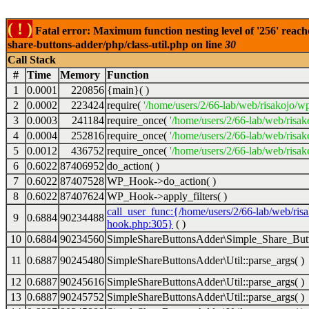
( ! )
Fatal error: Maximum function nesting level of '256' reach
share-buttons-adder/php/class-util.php on line
30
Call Stack
#
Time
Memory
Function
1
0.0001
220856
{main}( )
2
0.0002
223424
require(
'/home/users/2/66-lab/web/risakojo/w
3
0.0003
241184
require_once(
'/home/users/2/66-lab/web/risak
4
0.0004
252816
require_once(
'/home/users/2/66-lab/web/risak
5
0.0012
436752
require_once(
'/home/users/2/66-lab/web/risak
6
0.6022
87406952
do_action( )
7
0.6022
87407528
WP_Hook->do_action( )
8
0.6022
87407624
WP_Hook->apply_filters( )
call_user_func:{/home/users/2/66-lab/web/ris
9
0.6884
90234488
hook.php:305}
( )
10
0.6884
90234560
SimpleShareButtonsAdder\Simple_Share_Butt
11
0.6887
90245480
SimpleShareButtonsAdder\Util::parse_args( )
12
0.6887
90245616
SimpleShareButtonsAdder\Util::parse_args( )
13
0.6887
90245752
SimpleShareButtonsAdder\Util::parse_args( )