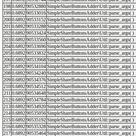
198
0.6892
90532880
SimpleShareButtonsAdder\Util::parse_args( )
199
0.6892
90533016
SimpleShareButtonsAdder\Util::parse_args( )
200
0.6892
90533152
SimpleShareButtonsAdder\Util::parse_args( )
201
0.6892
90533288
SimpleShareButtonsAdder\Util::parse_args( )
202
0.6892
90533424
SimpleShareButtonsAdder\Util::parse_args( )
203
0.6892
90533560
SimpleShareButtonsAdder\Util::parse_args( )
204
0.6892
90533696
SimpleShareButtonsAdder\Util::parse_args( )
205
0.6892
90533832
SimpleShareButtonsAdder\Util::parse_args( )
206
0.6892
90533968
SimpleShareButtonsAdder\Util::parse_args( )
207
0.6892
90534104
SimpleShareButtonsAdder\Util::parse_args( )
208
0.6892
90534240
SimpleShareButtonsAdder\Util::parse_args( )
209
0.6892
90534376
SimpleShareButtonsAdder\Util::parse_args( )
210
0.6892
90534512
SimpleShareButtonsAdder\Util::parse_args( )
211
0.6892
90534648
SimpleShareButtonsAdder\Util::parse_args( )
212
0.6892
90534784
SimpleShareButtonsAdder\Util::parse_args( )
213
0.6892
90534920
SimpleShareButtonsAdder\Util::parse_args( )
214
0.6892
90535056
SimpleShareButtonsAdder\Util::parse_args( )
215
0.6892
90535192
SimpleShareButtonsAdder\Util::parse_args( )
216
0.6892
90535328
SimpleShareButtonsAdder\Util::parse_args( )
217
0.6892
90535464
SimpleShareButtonsAdder\Util::parse_args( )