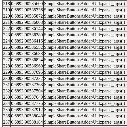
218
0.6892
90535600
SimpleShareButtonsAdder\Util::parse_args( )
219
0.6892
90535736
SimpleShareButtonsAdder\Util::parse_args( )
220
0.6892
90535872
SimpleShareButtonsAdder\Util::parse_args( )
221
0.6892
90536008
SimpleShareButtonsAdder\Util::parse_args( )
222
0.6892
90536144
SimpleShareButtonsAdder\Util::parse_args( )
223
0.6892
90536280
SimpleShareButtonsAdder\Util::parse_args( )
224
0.6892
90536416
SimpleShareButtonsAdder\Util::parse_args( )
225
0.6892
90536552
SimpleShareButtonsAdder\Util::parse_args( )
226
0.6892
90536688
SimpleShareButtonsAdder\Util::parse_args( )
227
0.6892
90536824
SimpleShareButtonsAdder\Util::parse_args( )
228
0.6892
90536960
SimpleShareButtonsAdder\Util::parse_args( )
229
0.6893
90537096
SimpleShareButtonsAdder\Util::parse_args( )
230
0.6893
90537232
SimpleShareButtonsAdder\Util::parse_args( )
231
0.6893
90537368
SimpleShareButtonsAdder\Util::parse_args( )
232
0.6893
90537504
SimpleShareButtonsAdder\Util::parse_args( )
233
0.6893
90537640
SimpleShareButtonsAdder\Util::parse_args( )
234
0.6893
90537776
SimpleShareButtonsAdder\Util::parse_args( )
235
0.6893
90537912
SimpleShareButtonsAdder\Util::parse_args( )
236
0.6893
90538048
SimpleShareButtonsAdder\Util::parse_args( )
237
0.6893
90538184
SimpleShareButtonsAdder\Util::parse_args( )