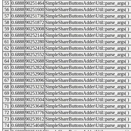
55
0.6888
90251464
SimpleShareButtonsAdder\Util::parse_args( )
56
0.6888
90251600
SimpleShareButtonsAdder\Util::parse_args( )
57
0.6888
90251736
SimpleShareButtonsAdder\Util::parse_args( )
58
0.6888
90251872
SimpleShareButtonsAdder\Util::parse_args( )
59
0.6888
90252008
SimpleShareButtonsAdder\Util::parse_args( )
60
0.6888
90252144
SimpleShareButtonsAdder\Util::parse_args( )
61
0.6888
90252280
SimpleShareButtonsAdder\Util::parse_args( )
62
0.6888
90252416
SimpleShareButtonsAdder\Util::parse_args( )
63
0.6888
90252552
SimpleShareButtonsAdder\Util::parse_args( )
64
0.6888
90252688
SimpleShareButtonsAdder\Util::parse_args( )
65
0.6888
90252824
SimpleShareButtonsAdder\Util::parse_args( )
66
0.6888
90252960
SimpleShareButtonsAdder\Util::parse_args( )
67
0.6888
90253096
SimpleShareButtonsAdder\Util::parse_args( )
68
0.6888
90253232
SimpleShareButtonsAdder\Util::parse_args( )
69
0.6888
90253368
SimpleShareButtonsAdder\Util::parse_args( )
70
0.6888
90253504
SimpleShareButtonsAdder\Util::parse_args( )
71
0.6888
90253640
SimpleShareButtonsAdder\Util::parse_args( )
72
0.6888
90253776
SimpleShareButtonsAdder\Util::parse_args( )
73
0.6888
90253912
SimpleShareButtonsAdder\Util::parse_args( )
74
0.6888
90254048
SimpleShareButtonsAdder\Util::parse_args( )