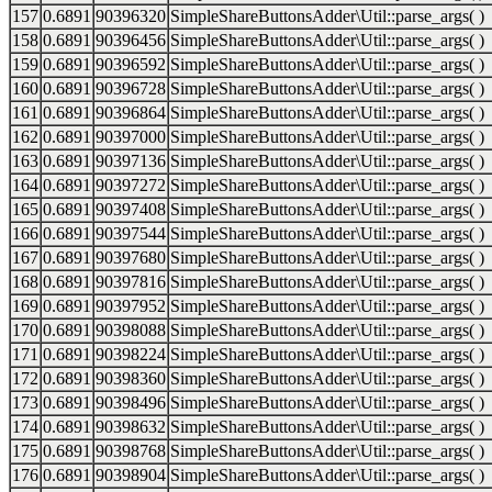
157
0.6891
90396320
SimpleShareButtonsAdder\Util::parse_args( )
158
0.6891
90396456
SimpleShareButtonsAdder\Util::parse_args( )
159
0.6891
90396592
SimpleShareButtonsAdder\Util::parse_args( )
160
0.6891
90396728
SimpleShareButtonsAdder\Util::parse_args( )
161
0.6891
90396864
SimpleShareButtonsAdder\Util::parse_args( )
162
0.6891
90397000
SimpleShareButtonsAdder\Util::parse_args( )
163
0.6891
90397136
SimpleShareButtonsAdder\Util::parse_args( )
164
0.6891
90397272
SimpleShareButtonsAdder\Util::parse_args( )
165
0.6891
90397408
SimpleShareButtonsAdder\Util::parse_args( )
166
0.6891
90397544
SimpleShareButtonsAdder\Util::parse_args( )
167
0.6891
90397680
SimpleShareButtonsAdder\Util::parse_args( )
168
0.6891
90397816
SimpleShareButtonsAdder\Util::parse_args( )
169
0.6891
90397952
SimpleShareButtonsAdder\Util::parse_args( )
170
0.6891
90398088
SimpleShareButtonsAdder\Util::parse_args( )
171
0.6891
90398224
SimpleShareButtonsAdder\Util::parse_args( )
172
0.6891
90398360
SimpleShareButtonsAdder\Util::parse_args( )
173
0.6891
90398496
SimpleShareButtonsAdder\Util::parse_args( )
174
0.6891
90398632
SimpleShareButtonsAdder\Util::parse_args( )
175
0.6891
90398768
SimpleShareButtonsAdder\Util::parse_args( )
176
0.6891
90398904
SimpleShareButtonsAdder\Util::parse_args( )