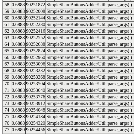
58
0.6888
90251872
SimpleShareButtonsAdder\Util::parse_args( )
59
0.6888
90252008
SimpleShareButtonsAdder\Util::parse_args( )
60
0.6888
90252144
SimpleShareButtonsAdder\Util::parse_args( )
61
0.6888
90252280
SimpleShareButtonsAdder\Util::parse_args( )
62
0.6888
90252416
SimpleShareButtonsAdder\Util::parse_args( )
63
0.6888
90252552
SimpleShareButtonsAdder\Util::parse_args( )
64
0.6888
90252688
SimpleShareButtonsAdder\Util::parse_args( )
65
0.6888
90252824
SimpleShareButtonsAdder\Util::parse_args( )
66
0.6888
90252960
SimpleShareButtonsAdder\Util::parse_args( )
67
0.6888
90253096
SimpleShareButtonsAdder\Util::parse_args( )
68
0.6888
90253232
SimpleShareButtonsAdder\Util::parse_args( )
69
0.6888
90253368
SimpleShareButtonsAdder\Util::parse_args( )
70
0.6888
90253504
SimpleShareButtonsAdder\Util::parse_args( )
71
0.6888
90253640
SimpleShareButtonsAdder\Util::parse_args( )
72
0.6888
90253776
SimpleShareButtonsAdder\Util::parse_args( )
73
0.6888
90253912
SimpleShareButtonsAdder\Util::parse_args( )
74
0.6888
90254048
SimpleShareButtonsAdder\Util::parse_args( )
75
0.6888
90254184
SimpleShareButtonsAdder\Util::parse_args( )
76
0.6888
90254320
SimpleShareButtonsAdder\Util::parse_args( )
77
0.6889
90254456
SimpleShareButtonsAdder\Util::parse_args( )