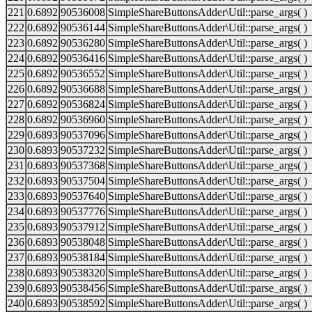
221
0.6892
90536008
SimpleShareButtonsAdder\Util::parse_args( )
222
0.6892
90536144
SimpleShareButtonsAdder\Util::parse_args( )
223
0.6892
90536280
SimpleShareButtonsAdder\Util::parse_args( )
224
0.6892
90536416
SimpleShareButtonsAdder\Util::parse_args( )
225
0.6892
90536552
SimpleShareButtonsAdder\Util::parse_args( )
226
0.6892
90536688
SimpleShareButtonsAdder\Util::parse_args( )
227
0.6892
90536824
SimpleShareButtonsAdder\Util::parse_args( )
228
0.6892
90536960
SimpleShareButtonsAdder\Util::parse_args( )
229
0.6893
90537096
SimpleShareButtonsAdder\Util::parse_args( )
230
0.6893
90537232
SimpleShareButtonsAdder\Util::parse_args( )
231
0.6893
90537368
SimpleShareButtonsAdder\Util::parse_args( )
232
0.6893
90537504
SimpleShareButtonsAdder\Util::parse_args( )
233
0.6893
90537640
SimpleShareButtonsAdder\Util::parse_args( )
234
0.6893
90537776
SimpleShareButtonsAdder\Util::parse_args( )
235
0.6893
90537912
SimpleShareButtonsAdder\Util::parse_args( )
236
0.6893
90538048
SimpleShareButtonsAdder\Util::parse_args( )
237
0.6893
90538184
SimpleShareButtonsAdder\Util::parse_args( )
238
0.6893
90538320
SimpleShareButtonsAdder\Util::parse_args( )
239
0.6893
90538456
SimpleShareButtonsAdder\Util::parse_args( )
240
0.6893
90538592
SimpleShareButtonsAdder\Util::parse_args( )