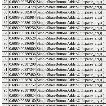
78
0.6889
90254592
SimpleShareButtonsAdder\Util::parse_args( )
79
0.6889
90254728
SimpleShareButtonsAdder\Util::parse_args( )
80
0.6889
90385848
SimpleShareButtonsAdder\Util::parse_args( )
81
0.6889
90385984
SimpleShareButtonsAdder\Util::parse_args( )
82
0.6889
90386120
SimpleShareButtonsAdder\Util::parse_args( )
83
0.6889
90386256
SimpleShareButtonsAdder\Util::parse_args( )
84
0.6889
90386392
SimpleShareButtonsAdder\Util::parse_args( )
85
0.6889
90386528
SimpleShareButtonsAdder\Util::parse_args( )
86
0.6889
90386664
SimpleShareButtonsAdder\Util::parse_args( )
87
0.6889
90386800
SimpleShareButtonsAdder\Util::parse_args( )
88
0.6889
90386936
SimpleShareButtonsAdder\Util::parse_args( )
89
0.6889
90387072
SimpleShareButtonsAdder\Util::parse_args( )
90
0.6889
90387208
SimpleShareButtonsAdder\Util::parse_args( )
91
0.6889
90387344
SimpleShareButtonsAdder\Util::parse_args( )
92
0.6889
90387480
SimpleShareButtonsAdder\Util::parse_args( )
93
0.6889
90387616
SimpleShareButtonsAdder\Util::parse_args( )
94
0.6889
90387752
SimpleShareButtonsAdder\Util::parse_args( )
95
0.6889
90387888
SimpleShareButtonsAdder\Util::parse_args( )
96
0.6889
90388024
SimpleShareButtonsAdder\Util::parse_args( )
97
0.6889
90388160
SimpleShareButtonsAdder\Util::parse_args( )
98
0.6889
90388296
SimpleShareButtonsAdder\Util::parse_args( )