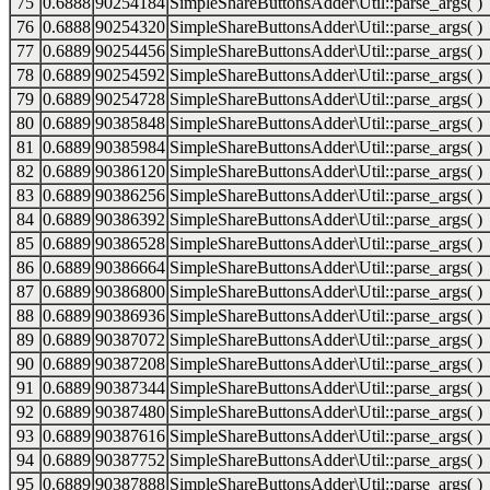
75
0.6888
90254184
SimpleShareButtonsAdder\Util::parse_args( )
76
0.6888
90254320
SimpleShareButtonsAdder\Util::parse_args( )
77
0.6889
90254456
SimpleShareButtonsAdder\Util::parse_args( )
78
0.6889
90254592
SimpleShareButtonsAdder\Util::parse_args( )
79
0.6889
90254728
SimpleShareButtonsAdder\Util::parse_args( )
80
0.6889
90385848
SimpleShareButtonsAdder\Util::parse_args( )
81
0.6889
90385984
SimpleShareButtonsAdder\Util::parse_args( )
82
0.6889
90386120
SimpleShareButtonsAdder\Util::parse_args( )
83
0.6889
90386256
SimpleShareButtonsAdder\Util::parse_args( )
84
0.6889
90386392
SimpleShareButtonsAdder\Util::parse_args( )
85
0.6889
90386528
SimpleShareButtonsAdder\Util::parse_args( )
86
0.6889
90386664
SimpleShareButtonsAdder\Util::parse_args( )
87
0.6889
90386800
SimpleShareButtonsAdder\Util::parse_args( )
88
0.6889
90386936
SimpleShareButtonsAdder\Util::parse_args( )
89
0.6889
90387072
SimpleShareButtonsAdder\Util::parse_args( )
90
0.6889
90387208
SimpleShareButtonsAdder\Util::parse_args( )
91
0.6889
90387344
SimpleShareButtonsAdder\Util::parse_args( )
92
0.6889
90387480
SimpleShareButtonsAdder\Util::parse_args( )
93
0.6889
90387616
SimpleShareButtonsAdder\Util::parse_args( )
94
0.6889
90387752
SimpleShareButtonsAdder\Util::parse_args( )
95
0.6889
90387888
SimpleShareButtonsAdder\Util::parse_args( )