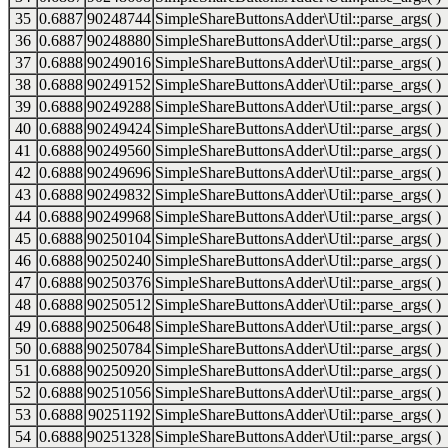
35
0.6887
90248744
SimpleShareButtonsAdder\Util::parse_args( )
36
0.6887
90248880
SimpleShareButtonsAdder\Util::parse_args( )
37
0.6888
90249016
SimpleShareButtonsAdder\Util::parse_args( )
38
0.6888
90249152
SimpleShareButtonsAdder\Util::parse_args( )
39
0.6888
90249288
SimpleShareButtonsAdder\Util::parse_args( )
40
0.6888
90249424
SimpleShareButtonsAdder\Util::parse_args( )
41
0.6888
90249560
SimpleShareButtonsAdder\Util::parse_args( )
42
0.6888
90249696
SimpleShareButtonsAdder\Util::parse_args( )
43
0.6888
90249832
SimpleShareButtonsAdder\Util::parse_args( )
44
0.6888
90249968
SimpleShareButtonsAdder\Util::parse_args( )
45
0.6888
90250104
SimpleShareButtonsAdder\Util::parse_args( )
46
0.6888
90250240
SimpleShareButtonsAdder\Util::parse_args( )
47
0.6888
90250376
SimpleShareButtonsAdder\Util::parse_args( )
48
0.6888
90250512
SimpleShareButtonsAdder\Util::parse_args( )
49
0.6888
90250648
SimpleShareButtonsAdder\Util::parse_args( )
50
0.6888
90250784
SimpleShareButtonsAdder\Util::parse_args( )
51
0.6888
90250920
SimpleShareButtonsAdder\Util::parse_args( )
52
0.6888
90251056
SimpleShareButtonsAdder\Util::parse_args( )
53
0.6888
90251192
SimpleShareButtonsAdder\Util::parse_args( )
54
0.6888
90251328
SimpleShareButtonsAdder\Util::parse_args( )