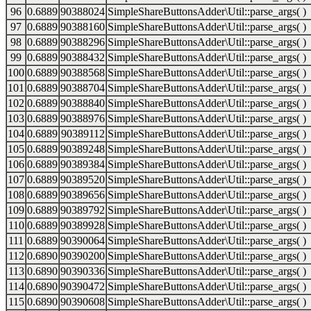
96
0.6889
90388024
SimpleShareButtonsAdder\Util::parse_args( )
97
0.6889
90388160
SimpleShareButtonsAdder\Util::parse_args( )
98
0.6889
90388296
SimpleShareButtonsAdder\Util::parse_args( )
99
0.6889
90388432
SimpleShareButtonsAdder\Util::parse_args( )
100
0.6889
90388568
SimpleShareButtonsAdder\Util::parse_args( )
101
0.6889
90388704
SimpleShareButtonsAdder\Util::parse_args( )
102
0.6889
90388840
SimpleShareButtonsAdder\Util::parse_args( )
103
0.6889
90388976
SimpleShareButtonsAdder\Util::parse_args( )
104
0.6889
90389112
SimpleShareButtonsAdder\Util::parse_args( )
105
0.6889
90389248
SimpleShareButtonsAdder\Util::parse_args( )
106
0.6889
90389384
SimpleShareButtonsAdder\Util::parse_args( )
107
0.6889
90389520
SimpleShareButtonsAdder\Util::parse_args( )
108
0.6889
90389656
SimpleShareButtonsAdder\Util::parse_args( )
109
0.6889
90389792
SimpleShareButtonsAdder\Util::parse_args( )
110
0.6889
90389928
SimpleShareButtonsAdder\Util::parse_args( )
111
0.6889
90390064
SimpleShareButtonsAdder\Util::parse_args( )
112
0.6890
90390200
SimpleShareButtonsAdder\Util::parse_args( )
113
0.6890
90390336
SimpleShareButtonsAdder\Util::parse_args( )
114
0.6890
90390472
SimpleShareButtonsAdder\Util::parse_args( )
115
0.6890
90390608
SimpleShareButtonsAdder\Util::parse_args( )