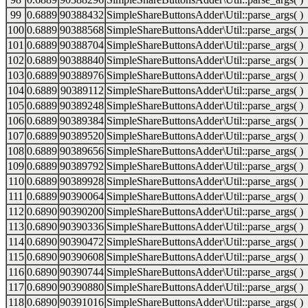
99
0.6889
90388432
SimpleShareButtonsAdder\Util::parse_args( )
100
0.6889
90388568
SimpleShareButtonsAdder\Util::parse_args( )
101
0.6889
90388704
SimpleShareButtonsAdder\Util::parse_args( )
102
0.6889
90388840
SimpleShareButtonsAdder\Util::parse_args( )
103
0.6889
90388976
SimpleShareButtonsAdder\Util::parse_args( )
104
0.6889
90389112
SimpleShareButtonsAdder\Util::parse_args( )
105
0.6889
90389248
SimpleShareButtonsAdder\Util::parse_args( )
106
0.6889
90389384
SimpleShareButtonsAdder\Util::parse_args( )
107
0.6889
90389520
SimpleShareButtonsAdder\Util::parse_args( )
108
0.6889
90389656
SimpleShareButtonsAdder\Util::parse_args( )
109
0.6889
90389792
SimpleShareButtonsAdder\Util::parse_args( )
110
0.6889
90389928
SimpleShareButtonsAdder\Util::parse_args( )
111
0.6889
90390064
SimpleShareButtonsAdder\Util::parse_args( )
112
0.6890
90390200
SimpleShareButtonsAdder\Util::parse_args( )
113
0.6890
90390336
SimpleShareButtonsAdder\Util::parse_args( )
114
0.6890
90390472
SimpleShareButtonsAdder\Util::parse_args( )
115
0.6890
90390608
SimpleShareButtonsAdder\Util::parse_args( )
116
0.6890
90390744
SimpleShareButtonsAdder\Util::parse_args( )
117
0.6890
90390880
SimpleShareButtonsAdder\Util::parse_args( )
118
0.6890
90391016
SimpleShareButtonsAdder\Util::parse_args( )