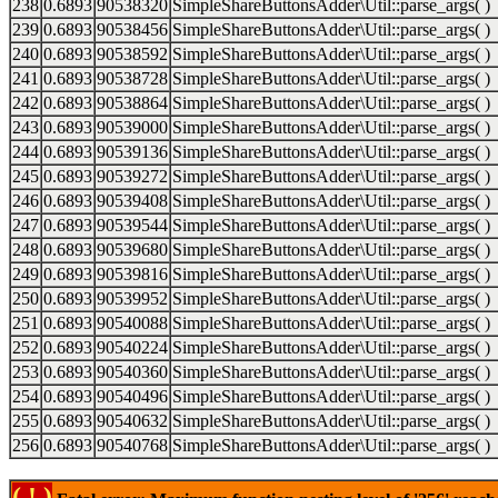
238
0.6893
90538320
SimpleShareButtonsAdder\Util::parse_args( )
239
0.6893
90538456
SimpleShareButtonsAdder\Util::parse_args( )
240
0.6893
90538592
SimpleShareButtonsAdder\Util::parse_args( )
241
0.6893
90538728
SimpleShareButtonsAdder\Util::parse_args( )
242
0.6893
90538864
SimpleShareButtonsAdder\Util::parse_args( )
243
0.6893
90539000
SimpleShareButtonsAdder\Util::parse_args( )
244
0.6893
90539136
SimpleShareButtonsAdder\Util::parse_args( )
245
0.6893
90539272
SimpleShareButtonsAdder\Util::parse_args( )
246
0.6893
90539408
SimpleShareButtonsAdder\Util::parse_args( )
247
0.6893
90539544
SimpleShareButtonsAdder\Util::parse_args( )
248
0.6893
90539680
SimpleShareButtonsAdder\Util::parse_args( )
249
0.6893
90539816
SimpleShareButtonsAdder\Util::parse_args( )
250
0.6893
90539952
SimpleShareButtonsAdder\Util::parse_args( )
251
0.6893
90540088
SimpleShareButtonsAdder\Util::parse_args( )
252
0.6893
90540224
SimpleShareButtonsAdder\Util::parse_args( )
253
0.6893
90540360
SimpleShareButtonsAdder\Util::parse_args( )
254
0.6893
90540496
SimpleShareButtonsAdder\Util::parse_args( )
255
0.6893
90540632
SimpleShareButtonsAdder\Util::parse_args( )
256
0.6893
90540768
SimpleShareButtonsAdder\Util::parse_args( )
( ! )