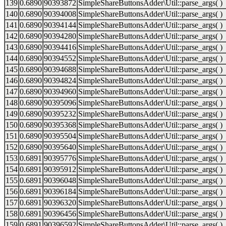
139
0.6890
90393872
SimpleShareButtonsAdder\Util::parse_args( )
140
0.6890
90394008
SimpleShareButtonsAdder\Util::parse_args( )
141
0.6890
90394144
SimpleShareButtonsAdder\Util::parse_args( )
142
0.6890
90394280
SimpleShareButtonsAdder\Util::parse_args( )
143
0.6890
90394416
SimpleShareButtonsAdder\Util::parse_args( )
144
0.6890
90394552
SimpleShareButtonsAdder\Util::parse_args( )
145
0.6890
90394688
SimpleShareButtonsAdder\Util::parse_args( )
146
0.6890
90394824
SimpleShareButtonsAdder\Util::parse_args( )
147
0.6890
90394960
SimpleShareButtonsAdder\Util::parse_args( )
148
0.6890
90395096
SimpleShareButtonsAdder\Util::parse_args( )
149
0.6890
90395232
SimpleShareButtonsAdder\Util::parse_args( )
150
0.6890
90395368
SimpleShareButtonsAdder\Util::parse_args( )
151
0.6890
90395504
SimpleShareButtonsAdder\Util::parse_args( )
152
0.6890
90395640
SimpleShareButtonsAdder\Util::parse_args( )
153
0.6891
90395776
SimpleShareButtonsAdder\Util::parse_args( )
154
0.6891
90395912
SimpleShareButtonsAdder\Util::parse_args( )
155
0.6891
90396048
SimpleShareButtonsAdder\Util::parse_args( )
156
0.6891
90396184
SimpleShareButtonsAdder\Util::parse_args( )
157
0.6891
90396320
SimpleShareButtonsAdder\Util::parse_args( )
158
0.6891
90396456
SimpleShareButtonsAdder\Util::parse_args( )
159
0.6891
90396592
SimpleShareButtonsAdder\Util::parse_args( )