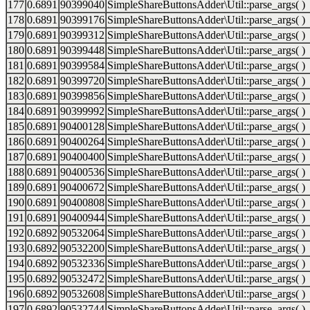
177
0.6891
90399040
SimpleShareButtonsAdder\Util::parse_args( )
178
0.6891
90399176
SimpleShareButtonsAdder\Util::parse_args( )
179
0.6891
90399312
SimpleShareButtonsAdder\Util::parse_args( )
180
0.6891
90399448
SimpleShareButtonsAdder\Util::parse_args( )
181
0.6891
90399584
SimpleShareButtonsAdder\Util::parse_args( )
182
0.6891
90399720
SimpleShareButtonsAdder\Util::parse_args( )
183
0.6891
90399856
SimpleShareButtonsAdder\Util::parse_args( )
184
0.6891
90399992
SimpleShareButtonsAdder\Util::parse_args( )
185
0.6891
90400128
SimpleShareButtonsAdder\Util::parse_args( )
186
0.6891
90400264
SimpleShareButtonsAdder\Util::parse_args( )
187
0.6891
90400400
SimpleShareButtonsAdder\Util::parse_args( )
188
0.6891
90400536
SimpleShareButtonsAdder\Util::parse_args( )
189
0.6891
90400672
SimpleShareButtonsAdder\Util::parse_args( )
190
0.6891
90400808
SimpleShareButtonsAdder\Util::parse_args( )
191
0.6891
90400944
SimpleShareButtonsAdder\Util::parse_args( )
192
0.6892
90532064
SimpleShareButtonsAdder\Util::parse_args( )
193
0.6892
90532200
SimpleShareButtonsAdder\Util::parse_args( )
194
0.6892
90532336
SimpleShareButtonsAdder\Util::parse_args( )
195
0.6892
90532472
SimpleShareButtonsAdder\Util::parse_args( )
196
0.6892
90532608
SimpleShareButtonsAdder\Util::parse_args( )
197
0.6892
90532744
SimpleShareButtonsAdder\Util::parse_args( )