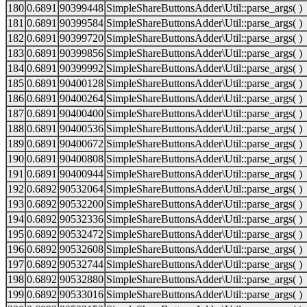
180
0.6891
90399448
SimpleShareButtonsAdder\Util::parse_args( )
181
0.6891
90399584
SimpleShareButtonsAdder\Util::parse_args( )
182
0.6891
90399720
SimpleShareButtonsAdder\Util::parse_args( )
183
0.6891
90399856
SimpleShareButtonsAdder\Util::parse_args( )
184
0.6891
90399992
SimpleShareButtonsAdder\Util::parse_args( )
185
0.6891
90400128
SimpleShareButtonsAdder\Util::parse_args( )
186
0.6891
90400264
SimpleShareButtonsAdder\Util::parse_args( )
187
0.6891
90400400
SimpleShareButtonsAdder\Util::parse_args( )
188
0.6891
90400536
SimpleShareButtonsAdder\Util::parse_args( )
189
0.6891
90400672
SimpleShareButtonsAdder\Util::parse_args( )
190
0.6891
90400808
SimpleShareButtonsAdder\Util::parse_args( )
191
0.6891
90400944
SimpleShareButtonsAdder\Util::parse_args( )
192
0.6892
90532064
SimpleShareButtonsAdder\Util::parse_args( )
193
0.6892
90532200
SimpleShareButtonsAdder\Util::parse_args( )
194
0.6892
90532336
SimpleShareButtonsAdder\Util::parse_args( )
195
0.6892
90532472
SimpleShareButtonsAdder\Util::parse_args( )
196
0.6892
90532608
SimpleShareButtonsAdder\Util::parse_args( )
197
0.6892
90532744
SimpleShareButtonsAdder\Util::parse_args( )
198
0.6892
90532880
SimpleShareButtonsAdder\Util::parse_args( )
199
0.6892
90533016
SimpleShareButtonsAdder\Util::parse_args( )