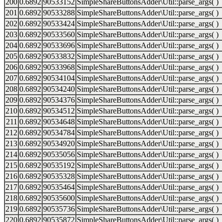
200
0.6892
90533152
SimpleShareButtonsAdder\Util::parse_args( )
201
0.6892
90533288
SimpleShareButtonsAdder\Util::parse_args( )
202
0.6892
90533424
SimpleShareButtonsAdder\Util::parse_args( )
203
0.6892
90533560
SimpleShareButtonsAdder\Util::parse_args( )
204
0.6892
90533696
SimpleShareButtonsAdder\Util::parse_args( )
205
0.6892
90533832
SimpleShareButtonsAdder\Util::parse_args( )
206
0.6892
90533968
SimpleShareButtonsAdder\Util::parse_args( )
207
0.6892
90534104
SimpleShareButtonsAdder\Util::parse_args( )
208
0.6892
90534240
SimpleShareButtonsAdder\Util::parse_args( )
209
0.6892
90534376
SimpleShareButtonsAdder\Util::parse_args( )
210
0.6892
90534512
SimpleShareButtonsAdder\Util::parse_args( )
211
0.6892
90534648
SimpleShareButtonsAdder\Util::parse_args( )
212
0.6892
90534784
SimpleShareButtonsAdder\Util::parse_args( )
213
0.6892
90534920
SimpleShareButtonsAdder\Util::parse_args( )
214
0.6892
90535056
SimpleShareButtonsAdder\Util::parse_args( )
215
0.6892
90535192
SimpleShareButtonsAdder\Util::parse_args( )
216
0.6892
90535328
SimpleShareButtonsAdder\Util::parse_args( )
217
0.6892
90535464
SimpleShareButtonsAdder\Util::parse_args( )
218
0.6892
90535600
SimpleShareButtonsAdder\Util::parse_args( )
219
0.6892
90535736
SimpleShareButtonsAdder\Util::parse_args( )
220
0.6892
90535872
SimpleShareButtonsAdder\Util::parse_args( )