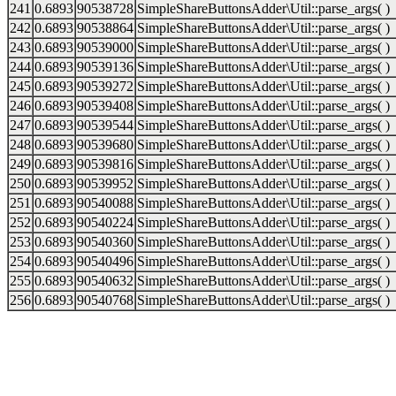
241
0.6893
90538728
SimpleShareButtonsAdder\Util::parse_args( )
242
0.6893
90538864
SimpleShareButtonsAdder\Util::parse_args( )
243
0.6893
90539000
SimpleShareButtonsAdder\Util::parse_args( )
244
0.6893
90539136
SimpleShareButtonsAdder\Util::parse_args( )
245
0.6893
90539272
SimpleShareButtonsAdder\Util::parse_args( )
246
0.6893
90539408
SimpleShareButtonsAdder\Util::parse_args( )
247
0.6893
90539544
SimpleShareButtonsAdder\Util::parse_args( )
248
0.6893
90539680
SimpleShareButtonsAdder\Util::parse_args( )
249
0.6893
90539816
SimpleShareButtonsAdder\Util::parse_args( )
250
0.6893
90539952
SimpleShareButtonsAdder\Util::parse_args( )
251
0.6893
90540088
SimpleShareButtonsAdder\Util::parse_args( )
252
0.6893
90540224
SimpleShareButtonsAdder\Util::parse_args( )
253
0.6893
90540360
SimpleShareButtonsAdder\Util::parse_args( )
254
0.6893
90540496
SimpleShareButtonsAdder\Util::parse_args( )
255
0.6893
90540632
SimpleShareButtonsAdder\Util::parse_args( )
256
0.6893
90540768
SimpleShareButtonsAdder\Util::parse_args( )