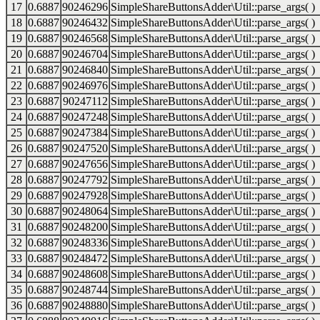
17
0.6887
90246296
SimpleShareButtonsAdder\Util::parse_args( )
18
0.6887
90246432
SimpleShareButtonsAdder\Util::parse_args( )
19
0.6887
90246568
SimpleShareButtonsAdder\Util::parse_args( )
20
0.6887
90246704
SimpleShareButtonsAdder\Util::parse_args( )
21
0.6887
90246840
SimpleShareButtonsAdder\Util::parse_args( )
22
0.6887
90246976
SimpleShareButtonsAdder\Util::parse_args( )
23
0.6887
90247112
SimpleShareButtonsAdder\Util::parse_args( )
24
0.6887
90247248
SimpleShareButtonsAdder\Util::parse_args( )
25
0.6887
90247384
SimpleShareButtonsAdder\Util::parse_args( )
26
0.6887
90247520
SimpleShareButtonsAdder\Util::parse_args( )
27
0.6887
90247656
SimpleShareButtonsAdder\Util::parse_args( )
28
0.6887
90247792
SimpleShareButtonsAdder\Util::parse_args( )
29
0.6887
90247928
SimpleShareButtonsAdder\Util::parse_args( )
30
0.6887
90248064
SimpleShareButtonsAdder\Util::parse_args( )
31
0.6887
90248200
SimpleShareButtonsAdder\Util::parse_args( )
32
0.6887
90248336
SimpleShareButtonsAdder\Util::parse_args( )
33
0.6887
90248472
SimpleShareButtonsAdder\Util::parse_args( )
34
0.6887
90248608
SimpleShareButtonsAdder\Util::parse_args( )
35
0.6887
90248744
SimpleShareButtonsAdder\Util::parse_args( )
36
0.6887
90248880
SimpleShareButtonsAdder\Util::parse_args( )