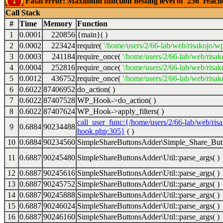
Fatal error: Maximum function nesting level of '256' reac
Call Stack
#
Time
Memory
Function
1
0.0001
220856
{main}( )
2
0.0002
223424
require(
'/home/users/2/66-lab/web/risakojo/w
3
0.0003
241184
require_once(
'/home/users/2/66-lab/web/risak
4
0.0004
252816
require_once(
'/home/users/2/66-lab/web/risak
5
0.0012
436752
require_once(
'/home/users/2/66-lab/web/risak
6
0.6022
87406952
do_action( )
7
0.6022
87407528
WP_Hook->do_action( )
8
0.6022
87407624
WP_Hook->apply_filters( )
call_user_func:{/home/users/2/66-lab/web/ris
9
0.6884
90234488
hook.php:305}
( )
10
0.6884
90234560
SimpleShareButtonsAdder\Simple_Share_Butt
11
0.6887
90245480
SimpleShareButtonsAdder\Util::parse_args( )
12
0.6887
90245616
SimpleShareButtonsAdder\Util::parse_args( )
13
0.6887
90245752
SimpleShareButtonsAdder\Util::parse_args( )
14
0.6887
90245888
SimpleShareButtonsAdder\Util::parse_args( )
15
0.6887
90246024
SimpleShareButtonsAdder\Util::parse_args( )
16
0.6887
90246160
SimpleShareButtonsAdder\Util::parse_args( )