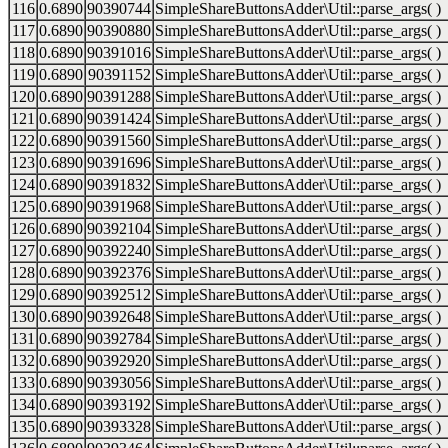
116
0.6890
90390744
SimpleShareButtonsAdder\Util::parse_args( )
117
0.6890
90390880
SimpleShareButtonsAdder\Util::parse_args( )
118
0.6890
90391016
SimpleShareButtonsAdder\Util::parse_args( )
119
0.6890
90391152
SimpleShareButtonsAdder\Util::parse_args( )
120
0.6890
90391288
SimpleShareButtonsAdder\Util::parse_args( )
121
0.6890
90391424
SimpleShareButtonsAdder\Util::parse_args( )
122
0.6890
90391560
SimpleShareButtonsAdder\Util::parse_args( )
123
0.6890
90391696
SimpleShareButtonsAdder\Util::parse_args( )
124
0.6890
90391832
SimpleShareButtonsAdder\Util::parse_args( )
125
0.6890
90391968
SimpleShareButtonsAdder\Util::parse_args( )
126
0.6890
90392104
SimpleShareButtonsAdder\Util::parse_args( )
127
0.6890
90392240
SimpleShareButtonsAdder\Util::parse_args( )
128
0.6890
90392376
SimpleShareButtonsAdder\Util::parse_args( )
129
0.6890
90392512
SimpleShareButtonsAdder\Util::parse_args( )
130
0.6890
90392648
SimpleShareButtonsAdder\Util::parse_args( )
131
0.6890
90392784
SimpleShareButtonsAdder\Util::parse_args( )
132
0.6890
90392920
SimpleShareButtonsAdder\Util::parse_args( )
133
0.6890
90393056
SimpleShareButtonsAdder\Util::parse_args( )
134
0.6890
90393192
SimpleShareButtonsAdder\Util::parse_args( )
135
0.6890
90393328
SimpleShareButtonsAdder\Util::parse_args( )