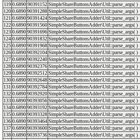
119
0.6890
90391152
SimpleShareButtonsAdder\Util::parse_args( )
120
0.6890
90391288
SimpleShareButtonsAdder\Util::parse_args( )
121
0.6890
90391424
SimpleShareButtonsAdder\Util::parse_args( )
122
0.6890
90391560
SimpleShareButtonsAdder\Util::parse_args( )
123
0.6890
90391696
SimpleShareButtonsAdder\Util::parse_args( )
124
0.6890
90391832
SimpleShareButtonsAdder\Util::parse_args( )
125
0.6890
90391968
SimpleShareButtonsAdder\Util::parse_args( )
126
0.6890
90392104
SimpleShareButtonsAdder\Util::parse_args( )
127
0.6890
90392240
SimpleShareButtonsAdder\Util::parse_args( )
128
0.6890
90392376
SimpleShareButtonsAdder\Util::parse_args( )
129
0.6890
90392512
SimpleShareButtonsAdder\Util::parse_args( )
130
0.6890
90392648
SimpleShareButtonsAdder\Util::parse_args( )
131
0.6890
90392784
SimpleShareButtonsAdder\Util::parse_args( )
132
0.6890
90392920
SimpleShareButtonsAdder\Util::parse_args( )
133
0.6890
90393056
SimpleShareButtonsAdder\Util::parse_args( )
134
0.6890
90393192
SimpleShareButtonsAdder\Util::parse_args( )
135
0.6890
90393328
SimpleShareButtonsAdder\Util::parse_args( )
136
0.6890
90393464
SimpleShareButtonsAdder\Util::parse_args( )
137
0.6890
90393600
SimpleShareButtonsAdder\Util::parse_args( )
138
0.6890
90393736
SimpleShareButtonsAdder\Util::parse_args( )