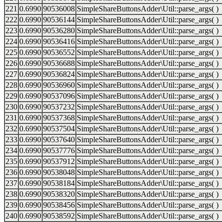
221
0.6990
90536008
SimpleShareButtonsAdder\Util::parse_args( )
222
0.6990
90536144
SimpleShareButtonsAdder\Util::parse_args( )
223
0.6990
90536280
SimpleShareButtonsAdder\Util::parse_args( )
224
0.6990
90536416
SimpleShareButtonsAdder\Util::parse_args( )
225
0.6990
90536552
SimpleShareButtonsAdder\Util::parse_args( )
226
0.6990
90536688
SimpleShareButtonsAdder\Util::parse_args( )
227
0.6990
90536824
SimpleShareButtonsAdder\Util::parse_args( )
228
0.6990
90536960
SimpleShareButtonsAdder\Util::parse_args( )
229
0.6990
90537096
SimpleShareButtonsAdder\Util::parse_args( )
230
0.6990
90537232
SimpleShareButtonsAdder\Util::parse_args( )
231
0.6990
90537368
SimpleShareButtonsAdder\Util::parse_args( )
232
0.6990
90537504
SimpleShareButtonsAdder\Util::parse_args( )
233
0.6990
90537640
SimpleShareButtonsAdder\Util::parse_args( )
234
0.6990
90537776
SimpleShareButtonsAdder\Util::parse_args( )
235
0.6990
90537912
SimpleShareButtonsAdder\Util::parse_args( )
236
0.6990
90538048
SimpleShareButtonsAdder\Util::parse_args( )
237
0.6990
90538184
SimpleShareButtonsAdder\Util::parse_args( )
238
0.6990
90538320
SimpleShareButtonsAdder\Util::parse_args( )
239
0.6990
90538456
SimpleShareButtonsAdder\Util::parse_args( )
240
0.6990
90538592
SimpleShareButtonsAdder\Util::parse_args( )