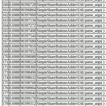
160
0.6988
90396728
SimpleShareButtonsAdder\Util::parse_args( )
161
0.6988
90396864
SimpleShareButtonsAdder\Util::parse_args( )
162
0.6988
90397000
SimpleShareButtonsAdder\Util::parse_args( )
163
0.6988
90397136
SimpleShareButtonsAdder\Util::parse_args( )
164
0.6988
90397272
SimpleShareButtonsAdder\Util::parse_args( )
165
0.6988
90397408
SimpleShareButtonsAdder\Util::parse_args( )
166
0.6988
90397544
SimpleShareButtonsAdder\Util::parse_args( )
167
0.6988
90397680
SimpleShareButtonsAdder\Util::parse_args( )
168
0.6988
90397816
SimpleShareButtonsAdder\Util::parse_args( )
169
0.6988
90397952
SimpleShareButtonsAdder\Util::parse_args( )
170
0.6988
90398088
SimpleShareButtonsAdder\Util::parse_args( )
171
0.6988
90398224
SimpleShareButtonsAdder\Util::parse_args( )
172
0.6988
90398360
SimpleShareButtonsAdder\Util::parse_args( )
173
0.6988
90398496
SimpleShareButtonsAdder\Util::parse_args( )
174
0.6988
90398632
SimpleShareButtonsAdder\Util::parse_args( )
175
0.6988
90398768
SimpleShareButtonsAdder\Util::parse_args( )
176
0.6988
90398904
SimpleShareButtonsAdder\Util::parse_args( )
177
0.6988
90399040
SimpleShareButtonsAdder\Util::parse_args( )
178
0.6988
90399176
SimpleShareButtonsAdder\Util::parse_args( )
179
0.6988
90399312
SimpleShareButtonsAdder\Util::parse_args( )