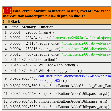
( ! )
Fatal error: Maximum function nesting level of '256' reach
share-buttons-adder/php/class-util.php on line
30
Call Stack
#
Time
Memory
Function
1
0.0001
220856
{main}( )
2
0.0002
223424
require(
'/home/users/2/66-lab/web/risakojo/w
3
0.0003
241184
require_once(
'/home/users/2/66-lab/web/risak
4
0.0004
252816
require_once(
'/home/users/2/66-lab/web/risak
5
0.0012
436752
require_once(
'/home/users/2/66-lab/web/risak
6
0.6145
87406952
do_action( )
7
0.6145
87407528
WP_Hook->do_action( )
8
0.6145
87407624
WP_Hook->apply_filters( )
call_user_func:{/home/users/2/66-lab/web/ris
9
0.6982
90234488
hook.php:305}
( )
10
0.6982
90234560
SimpleShareButtonsAdder\Simple_Share_Butt
11
0.6985
90245480
SimpleShareButtonsAdder\Util::parse_args( )
12
0.6985
90245616
SimpleShareButtonsAdder\Util::parse_args( )
13
0.6985
90245752
SimpleShareButtonsAdder\Util::parse_args( )