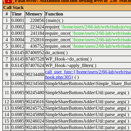
Fatal error: Maximum function nesting level of '256' reac
Call Stack
#
Time
Memory
Function
1
0.0001
220856
{main}( )
2
0.0002
223424
require(
'/home/users/2/66-lab/web/risakojo/w
3
0.0003
241184
require_once(
'/home/users/2/66-lab/web/risak
4
0.0004
252816
require_once(
'/home/users/2/66-lab/web/risak
5
0.0012
436752
require_once(
'/home/users/2/66-lab/web/risak
6
0.6145
87406952
do_action( )
7
0.6145
87407528
WP_Hook->do_action( )
8
0.6145
87407624
WP_Hook->apply_filters( )
call_user_func:{/home/users/2/66-lab/web/ris
9
0.6982
90234488
hook.php:305}
( )
10
0.6982
90234560
SimpleShareButtonsAdder\Simple_Share_Butt
11
0.6985
90245480
SimpleShareButtonsAdder\Util::parse_args( )
12
0.6985
90245616
SimpleShareButtonsAdder\Util::parse_args( )
13
0.6985
90245752
SimpleShareButtonsAdder\Util::parse_args( )
14
0.6985
90245888
SimpleShareButtonsAdder\Util::parse_args( )
15
0.6985
90246024
SimpleShareButtonsAdder\Util::parse_args( )
16
0.6985
90246160
SimpleShareButtonsAdder\Util::parse_args( )