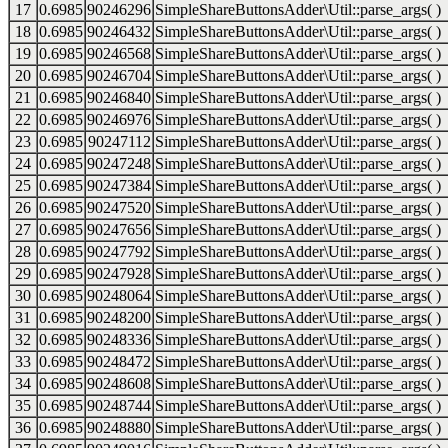
17
0.6985
90246296
SimpleShareButtonsAdder\Util::parse_args( )
18
0.6985
90246432
SimpleShareButtonsAdder\Util::parse_args( )
19
0.6985
90246568
SimpleShareButtonsAdder\Util::parse_args( )
20
0.6985
90246704
SimpleShareButtonsAdder\Util::parse_args( )
21
0.6985
90246840
SimpleShareButtonsAdder\Util::parse_args( )
22
0.6985
90246976
SimpleShareButtonsAdder\Util::parse_args( )
23
0.6985
90247112
SimpleShareButtonsAdder\Util::parse_args( )
24
0.6985
90247248
SimpleShareButtonsAdder\Util::parse_args( )
25
0.6985
90247384
SimpleShareButtonsAdder\Util::parse_args( )
26
0.6985
90247520
SimpleShareButtonsAdder\Util::parse_args( )
27
0.6985
90247656
SimpleShareButtonsAdder\Util::parse_args( )
28
0.6985
90247792
SimpleShareButtonsAdder\Util::parse_args( )
29
0.6985
90247928
SimpleShareButtonsAdder\Util::parse_args( )
30
0.6985
90248064
SimpleShareButtonsAdder\Util::parse_args( )
31
0.6985
90248200
SimpleShareButtonsAdder\Util::parse_args( )
32
0.6985
90248336
SimpleShareButtonsAdder\Util::parse_args( )
33
0.6985
90248472
SimpleShareButtonsAdder\Util::parse_args( )
34
0.6985
90248608
SimpleShareButtonsAdder\Util::parse_args( )
35
0.6985
90248744
SimpleShareButtonsAdder\Util::parse_args( )
36
0.6985
90248880
SimpleShareButtonsAdder\Util::parse_args( )