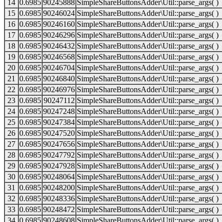
14
0.6985
90245888
SimpleShareButtonsAdder\Util::parse_args( )
15
0.6985
90246024
SimpleShareButtonsAdder\Util::parse_args( )
16
0.6985
90246160
SimpleShareButtonsAdder\Util::parse_args( )
17
0.6985
90246296
SimpleShareButtonsAdder\Util::parse_args( )
18
0.6985
90246432
SimpleShareButtonsAdder\Util::parse_args( )
19
0.6985
90246568
SimpleShareButtonsAdder\Util::parse_args( )
20
0.6985
90246704
SimpleShareButtonsAdder\Util::parse_args( )
21
0.6985
90246840
SimpleShareButtonsAdder\Util::parse_args( )
22
0.6985
90246976
SimpleShareButtonsAdder\Util::parse_args( )
23
0.6985
90247112
SimpleShareButtonsAdder\Util::parse_args( )
24
0.6985
90247248
SimpleShareButtonsAdder\Util::parse_args( )
25
0.6985
90247384
SimpleShareButtonsAdder\Util::parse_args( )
26
0.6985
90247520
SimpleShareButtonsAdder\Util::parse_args( )
27
0.6985
90247656
SimpleShareButtonsAdder\Util::parse_args( )
28
0.6985
90247792
SimpleShareButtonsAdder\Util::parse_args( )
29
0.6985
90247928
SimpleShareButtonsAdder\Util::parse_args( )
30
0.6985
90248064
SimpleShareButtonsAdder\Util::parse_args( )
31
0.6985
90248200
SimpleShareButtonsAdder\Util::parse_args( )
32
0.6985
90248336
SimpleShareButtonsAdder\Util::parse_args( )
33
0.6985
90248472
SimpleShareButtonsAdder\Util::parse_args( )
34
0.6985
90248608
SimpleShareButtonsAdder\Util::parse_args( )