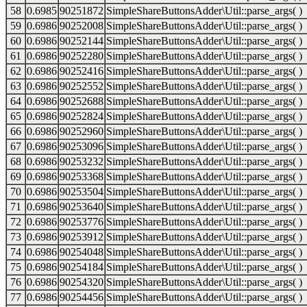
58
0.6985
90251872
SimpleShareButtonsAdder\Util::parse_args( )
59
0.6986
90252008
SimpleShareButtonsAdder\Util::parse_args( )
60
0.6986
90252144
SimpleShareButtonsAdder\Util::parse_args( )
61
0.6986
90252280
SimpleShareButtonsAdder\Util::parse_args( )
62
0.6986
90252416
SimpleShareButtonsAdder\Util::parse_args( )
63
0.6986
90252552
SimpleShareButtonsAdder\Util::parse_args( )
64
0.6986
90252688
SimpleShareButtonsAdder\Util::parse_args( )
65
0.6986
90252824
SimpleShareButtonsAdder\Util::parse_args( )
66
0.6986
90252960
SimpleShareButtonsAdder\Util::parse_args( )
67
0.6986
90253096
SimpleShareButtonsAdder\Util::parse_args( )
68
0.6986
90253232
SimpleShareButtonsAdder\Util::parse_args( )
69
0.6986
90253368
SimpleShareButtonsAdder\Util::parse_args( )
70
0.6986
90253504
SimpleShareButtonsAdder\Util::parse_args( )
71
0.6986
90253640
SimpleShareButtonsAdder\Util::parse_args( )
72
0.6986
90253776
SimpleShareButtonsAdder\Util::parse_args( )
73
0.6986
90253912
SimpleShareButtonsAdder\Util::parse_args( )
74
0.6986
90254048
SimpleShareButtonsAdder\Util::parse_args( )
75
0.6986
90254184
SimpleShareButtonsAdder\Util::parse_args( )
76
0.6986
90254320
SimpleShareButtonsAdder\Util::parse_args( )
77
0.6986
90254456
SimpleShareButtonsAdder\Util::parse_args( )