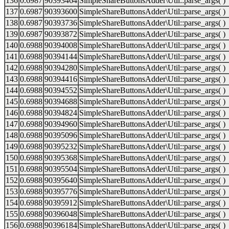
136
0.6987
90393464
SimpleShareButtonsAdder\Util::parse_args( )
137
0.6987
90393600
SimpleShareButtonsAdder\Util::parse_args( )
138
0.6987
90393736
SimpleShareButtonsAdder\Util::parse_args( )
139
0.6987
90393872
SimpleShareButtonsAdder\Util::parse_args( )
140
0.6988
90394008
SimpleShareButtonsAdder\Util::parse_args( )
141
0.6988
90394144
SimpleShareButtonsAdder\Util::parse_args( )
142
0.6988
90394280
SimpleShareButtonsAdder\Util::parse_args( )
143
0.6988
90394416
SimpleShareButtonsAdder\Util::parse_args( )
144
0.6988
90394552
SimpleShareButtonsAdder\Util::parse_args( )
145
0.6988
90394688
SimpleShareButtonsAdder\Util::parse_args( )
146
0.6988
90394824
SimpleShareButtonsAdder\Util::parse_args( )
147
0.6988
90394960
SimpleShareButtonsAdder\Util::parse_args( )
148
0.6988
90395096
SimpleShareButtonsAdder\Util::parse_args( )
149
0.6988
90395232
SimpleShareButtonsAdder\Util::parse_args( )
150
0.6988
90395368
SimpleShareButtonsAdder\Util::parse_args( )
151
0.6988
90395504
SimpleShareButtonsAdder\Util::parse_args( )
152
0.6988
90395640
SimpleShareButtonsAdder\Util::parse_args( )
153
0.6988
90395776
SimpleShareButtonsAdder\Util::parse_args( )
154
0.6988
90395912
SimpleShareButtonsAdder\Util::parse_args( )
155
0.6988
90396048
SimpleShareButtonsAdder\Util::parse_args( )
156
0.6988
90396184
SimpleShareButtonsAdder\Util::parse_args( )