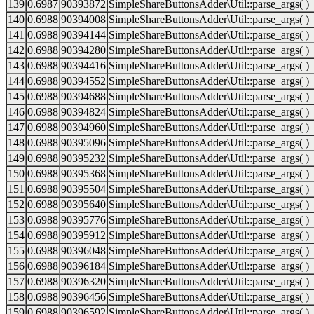
139
0.6987
90393872
SimpleShareButtonsAdder\Util::parse_args( )
140
0.6988
90394008
SimpleShareButtonsAdder\Util::parse_args( )
141
0.6988
90394144
SimpleShareButtonsAdder\Util::parse_args( )
142
0.6988
90394280
SimpleShareButtonsAdder\Util::parse_args( )
143
0.6988
90394416
SimpleShareButtonsAdder\Util::parse_args( )
144
0.6988
90394552
SimpleShareButtonsAdder\Util::parse_args( )
145
0.6988
90394688
SimpleShareButtonsAdder\Util::parse_args( )
146
0.6988
90394824
SimpleShareButtonsAdder\Util::parse_args( )
147
0.6988
90394960
SimpleShareButtonsAdder\Util::parse_args( )
148
0.6988
90395096
SimpleShareButtonsAdder\Util::parse_args( )
149
0.6988
90395232
SimpleShareButtonsAdder\Util::parse_args( )
150
0.6988
90395368
SimpleShareButtonsAdder\Util::parse_args( )
151
0.6988
90395504
SimpleShareButtonsAdder\Util::parse_args( )
152
0.6988
90395640
SimpleShareButtonsAdder\Util::parse_args( )
153
0.6988
90395776
SimpleShareButtonsAdder\Util::parse_args( )
154
0.6988
90395912
SimpleShareButtonsAdder\Util::parse_args( )
155
0.6988
90396048
SimpleShareButtonsAdder\Util::parse_args( )
156
0.6988
90396184
SimpleShareButtonsAdder\Util::parse_args( )
157
0.6988
90396320
SimpleShareButtonsAdder\Util::parse_args( )
158
0.6988
90396456
SimpleShareButtonsAdder\Util::parse_args( )
159
0.6988
90396592
SimpleShareButtonsAdder\Util::parse_args( )