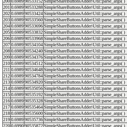
200
0.6989
90533152
SimpleShareButtonsAdder\Util::parse_args( )
201
0.6989
90533288
SimpleShareButtonsAdder\Util::parse_args( )
202
0.6989
90533424
SimpleShareButtonsAdder\Util::parse_args( )
203
0.6989
90533560
SimpleShareButtonsAdder\Util::parse_args( )
204
0.6989
90533696
SimpleShareButtonsAdder\Util::parse_args( )
205
0.6989
90533832
SimpleShareButtonsAdder\Util::parse_args( )
206
0.6989
90533968
SimpleShareButtonsAdder\Util::parse_args( )
207
0.6989
90534104
SimpleShareButtonsAdder\Util::parse_args( )
208
0.6989
90534240
SimpleShareButtonsAdder\Util::parse_args( )
209
0.6989
90534376
SimpleShareButtonsAdder\Util::parse_args( )
210
0.6989
90534512
SimpleShareButtonsAdder\Util::parse_args( )
211
0.6989
90534648
SimpleShareButtonsAdder\Util::parse_args( )
212
0.6989
90534784
SimpleShareButtonsAdder\Util::parse_args( )
213
0.6989
90534920
SimpleShareButtonsAdder\Util::parse_args( )
214
0.6989
90535056
SimpleShareButtonsAdder\Util::parse_args( )
215
0.6989
90535192
SimpleShareButtonsAdder\Util::parse_args( )
216
0.6989
90535328
SimpleShareButtonsAdder\Util::parse_args( )
217
0.6989
90535464
SimpleShareButtonsAdder\Util::parse_args( )
218
0.6989
90535600
SimpleShareButtonsAdder\Util::parse_args( )
219
0.6989
90535736
SimpleShareButtonsAdder\Util::parse_args( )
220
0.6990
90535872
SimpleShareButtonsAdder\Util::parse_args( )