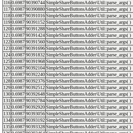
116
0.6987
90390744
SimpleShareButtonsAdder\Util::parse_args( )
117
0.6987
90390880
SimpleShareButtonsAdder\Util::parse_args( )
118
0.6987
90391016
SimpleShareButtonsAdder\Util::parse_args( )
119
0.6987
90391152
SimpleShareButtonsAdder\Util::parse_args( )
120
0.6987
90391288
SimpleShareButtonsAdder\Util::parse_args( )
121
0.6987
90391424
SimpleShareButtonsAdder\Util::parse_args( )
122
0.6987
90391560
SimpleShareButtonsAdder\Util::parse_args( )
123
0.6987
90391696
SimpleShareButtonsAdder\Util::parse_args( )
124
0.6987
90391832
SimpleShareButtonsAdder\Util::parse_args( )
125
0.6987
90391968
SimpleShareButtonsAdder\Util::parse_args( )
126
0.6987
90392104
SimpleShareButtonsAdder\Util::parse_args( )
127
0.6987
90392240
SimpleShareButtonsAdder\Util::parse_args( )
128
0.6987
90392376
SimpleShareButtonsAdder\Util::parse_args( )
129
0.6987
90392512
SimpleShareButtonsAdder\Util::parse_args( )
130
0.6987
90392648
SimpleShareButtonsAdder\Util::parse_args( )
131
0.6987
90392784
SimpleShareButtonsAdder\Util::parse_args( )
132
0.6987
90392920
SimpleShareButtonsAdder\Util::parse_args( )
133
0.6987
90393056
SimpleShareButtonsAdder\Util::parse_args( )
134
0.6987
90393192
SimpleShareButtonsAdder\Util::parse_args( )
135
0.6987
90393328
SimpleShareButtonsAdder\Util::parse_args( )