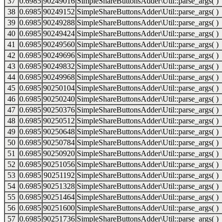
37
0.6985
90249016
SimpleShareButtonsAdder\Util::parse_args( )
38
0.6985
90249152
SimpleShareButtonsAdder\Util::parse_args( )
39
0.6985
90249288
SimpleShareButtonsAdder\Util::parse_args( )
40
0.6985
90249424
SimpleShareButtonsAdder\Util::parse_args( )
41
0.6985
90249560
SimpleShareButtonsAdder\Util::parse_args( )
42
0.6985
90249696
SimpleShareButtonsAdder\Util::parse_args( )
43
0.6985
90249832
SimpleShareButtonsAdder\Util::parse_args( )
44
0.6985
90249968
SimpleShareButtonsAdder\Util::parse_args( )
45
0.6985
90250104
SimpleShareButtonsAdder\Util::parse_args( )
46
0.6985
90250240
SimpleShareButtonsAdder\Util::parse_args( )
47
0.6985
90250376
SimpleShareButtonsAdder\Util::parse_args( )
48
0.6985
90250512
SimpleShareButtonsAdder\Util::parse_args( )
49
0.6985
90250648
SimpleShareButtonsAdder\Util::parse_args( )
50
0.6985
90250784
SimpleShareButtonsAdder\Util::parse_args( )
51
0.6985
90250920
SimpleShareButtonsAdder\Util::parse_args( )
52
0.6985
90251056
SimpleShareButtonsAdder\Util::parse_args( )
53
0.6985
90251192
SimpleShareButtonsAdder\Util::parse_args( )
54
0.6985
90251328
SimpleShareButtonsAdder\Util::parse_args( )
55
0.6985
90251464
SimpleShareButtonsAdder\Util::parse_args( )
56
0.6985
90251600
SimpleShareButtonsAdder\Util::parse_args( )
57
0.6985
90251736
SimpleShareButtonsAdder\Util::parse_args( )