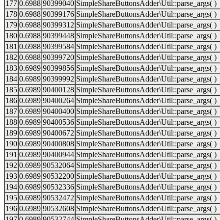
177
0.6988
90399040
SimpleShareButtonsAdder\Util::parse_args( )
178
0.6988
90399176
SimpleShareButtonsAdder\Util::parse_args( )
179
0.6988
90399312
SimpleShareButtonsAdder\Util::parse_args( )
180
0.6988
90399448
SimpleShareButtonsAdder\Util::parse_args( )
181
0.6988
90399584
SimpleShareButtonsAdder\Util::parse_args( )
182
0.6988
90399720
SimpleShareButtonsAdder\Util::parse_args( )
183
0.6989
90399856
SimpleShareButtonsAdder\Util::parse_args( )
184
0.6989
90399992
SimpleShareButtonsAdder\Util::parse_args( )
185
0.6989
90400128
SimpleShareButtonsAdder\Util::parse_args( )
186
0.6989
90400264
SimpleShareButtonsAdder\Util::parse_args( )
187
0.6989
90400400
SimpleShareButtonsAdder\Util::parse_args( )
188
0.6989
90400536
SimpleShareButtonsAdder\Util::parse_args( )
189
0.6989
90400672
SimpleShareButtonsAdder\Util::parse_args( )
190
0.6989
90400808
SimpleShareButtonsAdder\Util::parse_args( )
191
0.6989
90400944
SimpleShareButtonsAdder\Util::parse_args( )
192
0.6989
90532064
SimpleShareButtonsAdder\Util::parse_args( )
193
0.6989
90532200
SimpleShareButtonsAdder\Util::parse_args( )
194
0.6989
90532336
SimpleShareButtonsAdder\Util::parse_args( )
195
0.6989
90532472
SimpleShareButtonsAdder\Util::parse_args( )
196
0.6989
90532608
SimpleShareButtonsAdder\Util::parse_args( )
197
0.6989
90532744
SimpleShareButtonsAdder\Util::parse_args( )