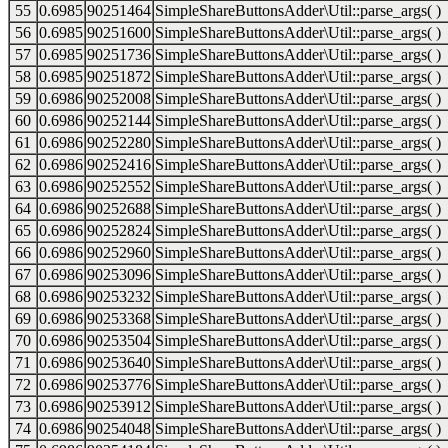
55
0.6985
90251464
SimpleShareButtonsAdder\Util::parse_args( )
56
0.6985
90251600
SimpleShareButtonsAdder\Util::parse_args( )
57
0.6985
90251736
SimpleShareButtonsAdder\Util::parse_args( )
58
0.6985
90251872
SimpleShareButtonsAdder\Util::parse_args( )
59
0.6986
90252008
SimpleShareButtonsAdder\Util::parse_args( )
60
0.6986
90252144
SimpleShareButtonsAdder\Util::parse_args( )
61
0.6986
90252280
SimpleShareButtonsAdder\Util::parse_args( )
62
0.6986
90252416
SimpleShareButtonsAdder\Util::parse_args( )
63
0.6986
90252552
SimpleShareButtonsAdder\Util::parse_args( )
64
0.6986
90252688
SimpleShareButtonsAdder\Util::parse_args( )
65
0.6986
90252824
SimpleShareButtonsAdder\Util::parse_args( )
66
0.6986
90252960
SimpleShareButtonsAdder\Util::parse_args( )
67
0.6986
90253096
SimpleShareButtonsAdder\Util::parse_args( )
68
0.6986
90253232
SimpleShareButtonsAdder\Util::parse_args( )
69
0.6986
90253368
SimpleShareButtonsAdder\Util::parse_args( )
70
0.6986
90253504
SimpleShareButtonsAdder\Util::parse_args( )
71
0.6986
90253640
SimpleShareButtonsAdder\Util::parse_args( )
72
0.6986
90253776
SimpleShareButtonsAdder\Util::parse_args( )
73
0.6986
90253912
SimpleShareButtonsAdder\Util::parse_args( )
74
0.6986
90254048
SimpleShareButtonsAdder\Util::parse_args( )