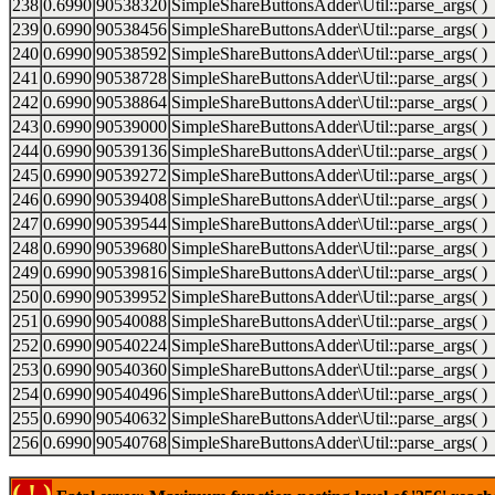
238
0.6990
90538320
SimpleShareButtonsAdder\Util::parse_args( )
239
0.6990
90538456
SimpleShareButtonsAdder\Util::parse_args( )
240
0.6990
90538592
SimpleShareButtonsAdder\Util::parse_args( )
241
0.6990
90538728
SimpleShareButtonsAdder\Util::parse_args( )
242
0.6990
90538864
SimpleShareButtonsAdder\Util::parse_args( )
243
0.6990
90539000
SimpleShareButtonsAdder\Util::parse_args( )
244
0.6990
90539136
SimpleShareButtonsAdder\Util::parse_args( )
245
0.6990
90539272
SimpleShareButtonsAdder\Util::parse_args( )
246
0.6990
90539408
SimpleShareButtonsAdder\Util::parse_args( )
247
0.6990
90539544
SimpleShareButtonsAdder\Util::parse_args( )
248
0.6990
90539680
SimpleShareButtonsAdder\Util::parse_args( )
249
0.6990
90539816
SimpleShareButtonsAdder\Util::parse_args( )
250
0.6990
90539952
SimpleShareButtonsAdder\Util::parse_args( )
251
0.6990
90540088
SimpleShareButtonsAdder\Util::parse_args( )
252
0.6990
90540224
SimpleShareButtonsAdder\Util::parse_args( )
253
0.6990
90540360
SimpleShareButtonsAdder\Util::parse_args( )
254
0.6990
90540496
SimpleShareButtonsAdder\Util::parse_args( )
255
0.6990
90540632
SimpleShareButtonsAdder\Util::parse_args( )
256
0.6990
90540768
SimpleShareButtonsAdder\Util::parse_args( )
( ! )