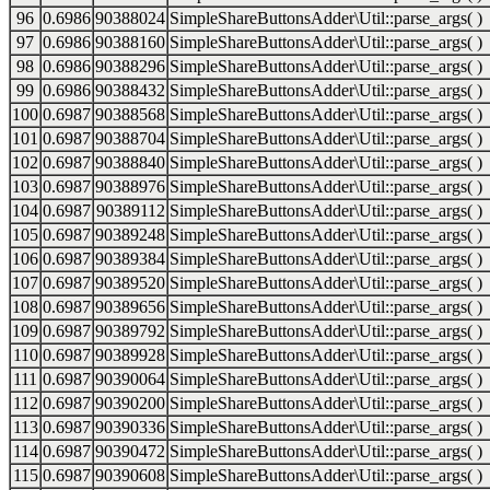
96
0.6986
90388024
SimpleShareButtonsAdder\Util::parse_args( )
97
0.6986
90388160
SimpleShareButtonsAdder\Util::parse_args( )
98
0.6986
90388296
SimpleShareButtonsAdder\Util::parse_args( )
99
0.6986
90388432
SimpleShareButtonsAdder\Util::parse_args( )
100
0.6987
90388568
SimpleShareButtonsAdder\Util::parse_args( )
101
0.6987
90388704
SimpleShareButtonsAdder\Util::parse_args( )
102
0.6987
90388840
SimpleShareButtonsAdder\Util::parse_args( )
103
0.6987
90388976
SimpleShareButtonsAdder\Util::parse_args( )
104
0.6987
90389112
SimpleShareButtonsAdder\Util::parse_args( )
105
0.6987
90389248
SimpleShareButtonsAdder\Util::parse_args( )
106
0.6987
90389384
SimpleShareButtonsAdder\Util::parse_args( )
107
0.6987
90389520
SimpleShareButtonsAdder\Util::parse_args( )
108
0.6987
90389656
SimpleShareButtonsAdder\Util::parse_args( )
109
0.6987
90389792
SimpleShareButtonsAdder\Util::parse_args( )
110
0.6987
90389928
SimpleShareButtonsAdder\Util::parse_args( )
111
0.6987
90390064
SimpleShareButtonsAdder\Util::parse_args( )
112
0.6987
90390200
SimpleShareButtonsAdder\Util::parse_args( )
113
0.6987
90390336
SimpleShareButtonsAdder\Util::parse_args( )
114
0.6987
90390472
SimpleShareButtonsAdder\Util::parse_args( )
115
0.6987
90390608
SimpleShareButtonsAdder\Util::parse_args( )