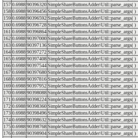
157
0.6988
90396320
SimpleShareButtonsAdder\Util::parse_args( )
158
0.6988
90396456
SimpleShareButtonsAdder\Util::parse_args( )
159
0.6988
90396592
SimpleShareButtonsAdder\Util::parse_args( )
160
0.6988
90396728
SimpleShareButtonsAdder\Util::parse_args( )
161
0.6988
90396864
SimpleShareButtonsAdder\Util::parse_args( )
162
0.6988
90397000
SimpleShareButtonsAdder\Util::parse_args( )
163
0.6988
90397136
SimpleShareButtonsAdder\Util::parse_args( )
164
0.6988
90397272
SimpleShareButtonsAdder\Util::parse_args( )
165
0.6988
90397408
SimpleShareButtonsAdder\Util::parse_args( )
166
0.6988
90397544
SimpleShareButtonsAdder\Util::parse_args( )
167
0.6988
90397680
SimpleShareButtonsAdder\Util::parse_args( )
168
0.6988
90397816
SimpleShareButtonsAdder\Util::parse_args( )
169
0.6988
90397952
SimpleShareButtonsAdder\Util::parse_args( )
170
0.6988
90398088
SimpleShareButtonsAdder\Util::parse_args( )
171
0.6988
90398224
SimpleShareButtonsAdder\Util::parse_args( )
172
0.6988
90398360
SimpleShareButtonsAdder\Util::parse_args( )
173
0.6988
90398496
SimpleShareButtonsAdder\Util::parse_args( )
174
0.6988
90398632
SimpleShareButtonsAdder\Util::parse_args( )
175
0.6988
90398768
SimpleShareButtonsAdder\Util::parse_args( )
176
0.6988
90398904
SimpleShareButtonsAdder\Util::parse_args( )