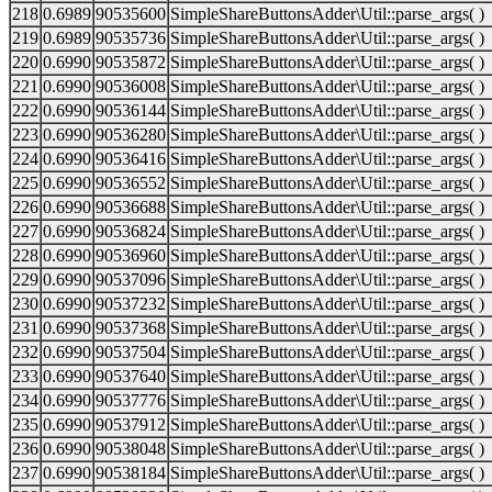
218
0.6989
90535600
SimpleShareButtonsAdder\Util::parse_args( )
219
0.6989
90535736
SimpleShareButtonsAdder\Util::parse_args( )
220
0.6990
90535872
SimpleShareButtonsAdder\Util::parse_args( )
221
0.6990
90536008
SimpleShareButtonsAdder\Util::parse_args( )
222
0.6990
90536144
SimpleShareButtonsAdder\Util::parse_args( )
223
0.6990
90536280
SimpleShareButtonsAdder\Util::parse_args( )
224
0.6990
90536416
SimpleShareButtonsAdder\Util::parse_args( )
225
0.6990
90536552
SimpleShareButtonsAdder\Util::parse_args( )
226
0.6990
90536688
SimpleShareButtonsAdder\Util::parse_args( )
227
0.6990
90536824
SimpleShareButtonsAdder\Util::parse_args( )
228
0.6990
90536960
SimpleShareButtonsAdder\Util::parse_args( )
229
0.6990
90537096
SimpleShareButtonsAdder\Util::parse_args( )
230
0.6990
90537232
SimpleShareButtonsAdder\Util::parse_args( )
231
0.6990
90537368
SimpleShareButtonsAdder\Util::parse_args( )
232
0.6990
90537504
SimpleShareButtonsAdder\Util::parse_args( )
233
0.6990
90537640
SimpleShareButtonsAdder\Util::parse_args( )
234
0.6990
90537776
SimpleShareButtonsAdder\Util::parse_args( )
235
0.6990
90537912
SimpleShareButtonsAdder\Util::parse_args( )
236
0.6990
90538048
SimpleShareButtonsAdder\Util::parse_args( )
237
0.6990
90538184
SimpleShareButtonsAdder\Util::parse_args( )