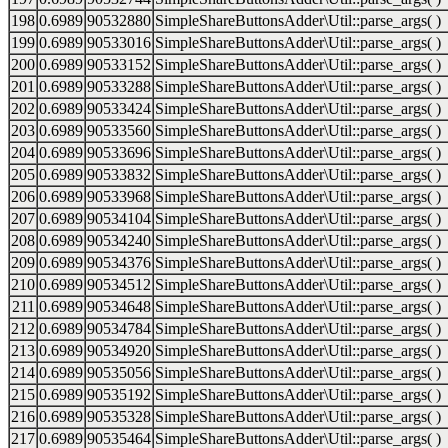
198
0.6989
90532880
SimpleShareButtonsAdder\Util::parse_args( )
199
0.6989
90533016
SimpleShareButtonsAdder\Util::parse_args( )
200
0.6989
90533152
SimpleShareButtonsAdder\Util::parse_args( )
201
0.6989
90533288
SimpleShareButtonsAdder\Util::parse_args( )
202
0.6989
90533424
SimpleShareButtonsAdder\Util::parse_args( )
203
0.6989
90533560
SimpleShareButtonsAdder\Util::parse_args( )
204
0.6989
90533696
SimpleShareButtonsAdder\Util::parse_args( )
205
0.6989
90533832
SimpleShareButtonsAdder\Util::parse_args( )
206
0.6989
90533968
SimpleShareButtonsAdder\Util::parse_args( )
207
0.6989
90534104
SimpleShareButtonsAdder\Util::parse_args( )
208
0.6989
90534240
SimpleShareButtonsAdder\Util::parse_args( )
209
0.6989
90534376
SimpleShareButtonsAdder\Util::parse_args( )
210
0.6989
90534512
SimpleShareButtonsAdder\Util::parse_args( )
211
0.6989
90534648
SimpleShareButtonsAdder\Util::parse_args( )
212
0.6989
90534784
SimpleShareButtonsAdder\Util::parse_args( )
213
0.6989
90534920
SimpleShareButtonsAdder\Util::parse_args( )
214
0.6989
90535056
SimpleShareButtonsAdder\Util::parse_args( )
215
0.6989
90535192
SimpleShareButtonsAdder\Util::parse_args( )
216
0.6989
90535328
SimpleShareButtonsAdder\Util::parse_args( )
217
0.6989
90535464
SimpleShareButtonsAdder\Util::parse_args( )