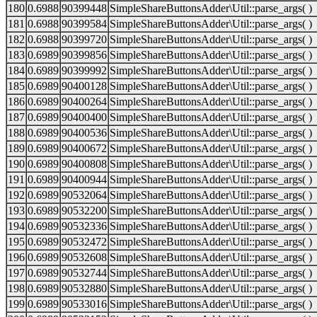
180
0.6988
90399448
SimpleShareButtonsAdder\Util::parse_args( )
181
0.6988
90399584
SimpleShareButtonsAdder\Util::parse_args( )
182
0.6988
90399720
SimpleShareButtonsAdder\Util::parse_args( )
183
0.6989
90399856
SimpleShareButtonsAdder\Util::parse_args( )
184
0.6989
90399992
SimpleShareButtonsAdder\Util::parse_args( )
185
0.6989
90400128
SimpleShareButtonsAdder\Util::parse_args( )
186
0.6989
90400264
SimpleShareButtonsAdder\Util::parse_args( )
187
0.6989
90400400
SimpleShareButtonsAdder\Util::parse_args( )
188
0.6989
90400536
SimpleShareButtonsAdder\Util::parse_args( )
189
0.6989
90400672
SimpleShareButtonsAdder\Util::parse_args( )
190
0.6989
90400808
SimpleShareButtonsAdder\Util::parse_args( )
191
0.6989
90400944
SimpleShareButtonsAdder\Util::parse_args( )
192
0.6989
90532064
SimpleShareButtonsAdder\Util::parse_args( )
193
0.6989
90532200
SimpleShareButtonsAdder\Util::parse_args( )
194
0.6989
90532336
SimpleShareButtonsAdder\Util::parse_args( )
195
0.6989
90532472
SimpleShareButtonsAdder\Util::parse_args( )
196
0.6989
90532608
SimpleShareButtonsAdder\Util::parse_args( )
197
0.6989
90532744
SimpleShareButtonsAdder\Util::parse_args( )
198
0.6989
90532880
SimpleShareButtonsAdder\Util::parse_args( )
199
0.6989
90533016
SimpleShareButtonsAdder\Util::parse_args( )