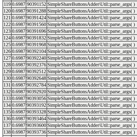
119
0.6987
90391152
SimpleShareButtonsAdder\Util::parse_args( )
120
0.6987
90391288
SimpleShareButtonsAdder\Util::parse_args( )
121
0.6987
90391424
SimpleShareButtonsAdder\Util::parse_args( )
122
0.6987
90391560
SimpleShareButtonsAdder\Util::parse_args( )
123
0.6987
90391696
SimpleShareButtonsAdder\Util::parse_args( )
124
0.6987
90391832
SimpleShareButtonsAdder\Util::parse_args( )
125
0.6987
90391968
SimpleShareButtonsAdder\Util::parse_args( )
126
0.6987
90392104
SimpleShareButtonsAdder\Util::parse_args( )
127
0.6987
90392240
SimpleShareButtonsAdder\Util::parse_args( )
128
0.6987
90392376
SimpleShareButtonsAdder\Util::parse_args( )
129
0.6987
90392512
SimpleShareButtonsAdder\Util::parse_args( )
130
0.6987
90392648
SimpleShareButtonsAdder\Util::parse_args( )
131
0.6987
90392784
SimpleShareButtonsAdder\Util::parse_args( )
132
0.6987
90392920
SimpleShareButtonsAdder\Util::parse_args( )
133
0.6987
90393056
SimpleShareButtonsAdder\Util::parse_args( )
134
0.6987
90393192
SimpleShareButtonsAdder\Util::parse_args( )
135
0.6987
90393328
SimpleShareButtonsAdder\Util::parse_args( )
136
0.6987
90393464
SimpleShareButtonsAdder\Util::parse_args( )
137
0.6987
90393600
SimpleShareButtonsAdder\Util::parse_args( )
138
0.6987
90393736
SimpleShareButtonsAdder\Util::parse_args( )