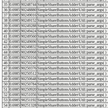
35
0.6985
90248744
SimpleShareButtonsAdder\Util::parse_args( )
36
0.6985
90248880
SimpleShareButtonsAdder\Util::parse_args( )
37
0.6985
90249016
SimpleShareButtonsAdder\Util::parse_args( )
38
0.6985
90249152
SimpleShareButtonsAdder\Util::parse_args( )
39
0.6985
90249288
SimpleShareButtonsAdder\Util::parse_args( )
40
0.6985
90249424
SimpleShareButtonsAdder\Util::parse_args( )
41
0.6985
90249560
SimpleShareButtonsAdder\Util::parse_args( )
42
0.6985
90249696
SimpleShareButtonsAdder\Util::parse_args( )
43
0.6985
90249832
SimpleShareButtonsAdder\Util::parse_args( )
44
0.6985
90249968
SimpleShareButtonsAdder\Util::parse_args( )
45
0.6985
90250104
SimpleShareButtonsAdder\Util::parse_args( )
46
0.6985
90250240
SimpleShareButtonsAdder\Util::parse_args( )
47
0.6985
90250376
SimpleShareButtonsAdder\Util::parse_args( )
48
0.6985
90250512
SimpleShareButtonsAdder\Util::parse_args( )
49
0.6985
90250648
SimpleShareButtonsAdder\Util::parse_args( )
50
0.6985
90250784
SimpleShareButtonsAdder\Util::parse_args( )
51
0.6985
90250920
SimpleShareButtonsAdder\Util::parse_args( )
52
0.6985
90251056
SimpleShareButtonsAdder\Util::parse_args( )
53
0.6985
90251192
SimpleShareButtonsAdder\Util::parse_args( )
54
0.6985
90251328
SimpleShareButtonsAdder\Util::parse_args( )