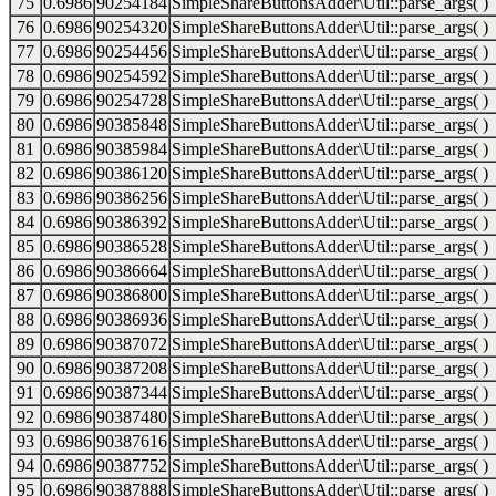
75
0.6986
90254184
SimpleShareButtonsAdder\Util::parse_args( )
76
0.6986
90254320
SimpleShareButtonsAdder\Util::parse_args( )
77
0.6986
90254456
SimpleShareButtonsAdder\Util::parse_args( )
78
0.6986
90254592
SimpleShareButtonsAdder\Util::parse_args( )
79
0.6986
90254728
SimpleShareButtonsAdder\Util::parse_args( )
80
0.6986
90385848
SimpleShareButtonsAdder\Util::parse_args( )
81
0.6986
90385984
SimpleShareButtonsAdder\Util::parse_args( )
82
0.6986
90386120
SimpleShareButtonsAdder\Util::parse_args( )
83
0.6986
90386256
SimpleShareButtonsAdder\Util::parse_args( )
84
0.6986
90386392
SimpleShareButtonsAdder\Util::parse_args( )
85
0.6986
90386528
SimpleShareButtonsAdder\Util::parse_args( )
86
0.6986
90386664
SimpleShareButtonsAdder\Util::parse_args( )
87
0.6986
90386800
SimpleShareButtonsAdder\Util::parse_args( )
88
0.6986
90386936
SimpleShareButtonsAdder\Util::parse_args( )
89
0.6986
90387072
SimpleShareButtonsAdder\Util::parse_args( )
90
0.6986
90387208
SimpleShareButtonsAdder\Util::parse_args( )
91
0.6986
90387344
SimpleShareButtonsAdder\Util::parse_args( )
92
0.6986
90387480
SimpleShareButtonsAdder\Util::parse_args( )
93
0.6986
90387616
SimpleShareButtonsAdder\Util::parse_args( )
94
0.6986
90387752
SimpleShareButtonsAdder\Util::parse_args( )
95
0.6986
90387888
SimpleShareButtonsAdder\Util::parse_args( )