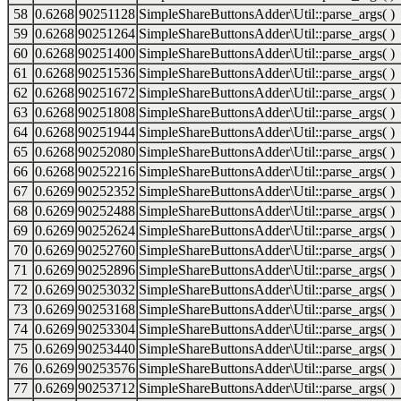
58
0.6268
90251128
SimpleShareButtonsAdder\Util::parse_args( )
59
0.6268
90251264
SimpleShareButtonsAdder\Util::parse_args( )
60
0.6268
90251400
SimpleShareButtonsAdder\Util::parse_args( )
61
0.6268
90251536
SimpleShareButtonsAdder\Util::parse_args( )
62
0.6268
90251672
SimpleShareButtonsAdder\Util::parse_args( )
63
0.6268
90251808
SimpleShareButtonsAdder\Util::parse_args( )
64
0.6268
90251944
SimpleShareButtonsAdder\Util::parse_args( )
65
0.6268
90252080
SimpleShareButtonsAdder\Util::parse_args( )
66
0.6268
90252216
SimpleShareButtonsAdder\Util::parse_args( )
67
0.6269
90252352
SimpleShareButtonsAdder\Util::parse_args( )
68
0.6269
90252488
SimpleShareButtonsAdder\Util::parse_args( )
69
0.6269
90252624
SimpleShareButtonsAdder\Util::parse_args( )
70
0.6269
90252760
SimpleShareButtonsAdder\Util::parse_args( )
71
0.6269
90252896
SimpleShareButtonsAdder\Util::parse_args( )
72
0.6269
90253032
SimpleShareButtonsAdder\Util::parse_args( )
73
0.6269
90253168
SimpleShareButtonsAdder\Util::parse_args( )
74
0.6269
90253304
SimpleShareButtonsAdder\Util::parse_args( )
75
0.6269
90253440
SimpleShareButtonsAdder\Util::parse_args( )
76
0.6269
90253576
SimpleShareButtonsAdder\Util::parse_args( )
77
0.6269
90253712
SimpleShareButtonsAdder\Util::parse_args( )