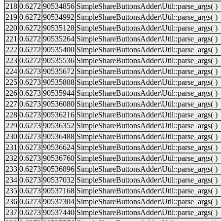
218
0.6272
90534856
SimpleShareButtonsAdder\Util::parse_args( )
219
0.6272
90534992
SimpleShareButtonsAdder\Util::parse_args( )
220
0.6272
90535128
SimpleShareButtonsAdder\Util::parse_args( )
221
0.6272
90535264
SimpleShareButtonsAdder\Util::parse_args( )
222
0.6272
90535400
SimpleShareButtonsAdder\Util::parse_args( )
223
0.6272
90535536
SimpleShareButtonsAdder\Util::parse_args( )
224
0.6273
90535672
SimpleShareButtonsAdder\Util::parse_args( )
225
0.6273
90535808
SimpleShareButtonsAdder\Util::parse_args( )
226
0.6273
90535944
SimpleShareButtonsAdder\Util::parse_args( )
227
0.6273
90536080
SimpleShareButtonsAdder\Util::parse_args( )
228
0.6273
90536216
SimpleShareButtonsAdder\Util::parse_args( )
229
0.6273
90536352
SimpleShareButtonsAdder\Util::parse_args( )
230
0.6273
90536488
SimpleShareButtonsAdder\Util::parse_args( )
231
0.6273
90536624
SimpleShareButtonsAdder\Util::parse_args( )
232
0.6273
90536760
SimpleShareButtonsAdder\Util::parse_args( )
233
0.6273
90536896
SimpleShareButtonsAdder\Util::parse_args( )
234
0.6273
90537032
SimpleShareButtonsAdder\Util::parse_args( )
235
0.6273
90537168
SimpleShareButtonsAdder\Util::parse_args( )
236
0.6273
90537304
SimpleShareButtonsAdder\Util::parse_args( )
237
0.6273
90537440
SimpleShareButtonsAdder\Util::parse_args( )