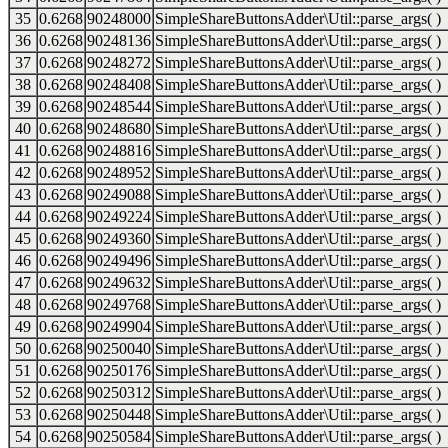
35
0.6268
90248000
SimpleShareButtonsAdder\Util::parse_args( )
36
0.6268
90248136
SimpleShareButtonsAdder\Util::parse_args( )
37
0.6268
90248272
SimpleShareButtonsAdder\Util::parse_args( )
38
0.6268
90248408
SimpleShareButtonsAdder\Util::parse_args( )
39
0.6268
90248544
SimpleShareButtonsAdder\Util::parse_args( )
40
0.6268
90248680
SimpleShareButtonsAdder\Util::parse_args( )
41
0.6268
90248816
SimpleShareButtonsAdder\Util::parse_args( )
42
0.6268
90248952
SimpleShareButtonsAdder\Util::parse_args( )
43
0.6268
90249088
SimpleShareButtonsAdder\Util::parse_args( )
44
0.6268
90249224
SimpleShareButtonsAdder\Util::parse_args( )
45
0.6268
90249360
SimpleShareButtonsAdder\Util::parse_args( )
46
0.6268
90249496
SimpleShareButtonsAdder\Util::parse_args( )
47
0.6268
90249632
SimpleShareButtonsAdder\Util::parse_args( )
48
0.6268
90249768
SimpleShareButtonsAdder\Util::parse_args( )
49
0.6268
90249904
SimpleShareButtonsAdder\Util::parse_args( )
50
0.6268
90250040
SimpleShareButtonsAdder\Util::parse_args( )
51
0.6268
90250176
SimpleShareButtonsAdder\Util::parse_args( )
52
0.6268
90250312
SimpleShareButtonsAdder\Util::parse_args( )
53
0.6268
90250448
SimpleShareButtonsAdder\Util::parse_args( )
54
0.6268
90250584
SimpleShareButtonsAdder\Util::parse_args( )