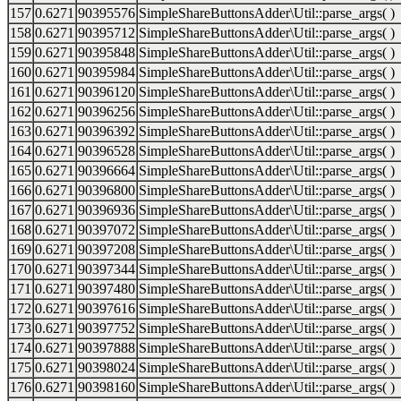
157
0.6271
90395576
SimpleShareButtonsAdder\Util::parse_args( )
158
0.6271
90395712
SimpleShareButtonsAdder\Util::parse_args( )
159
0.6271
90395848
SimpleShareButtonsAdder\Util::parse_args( )
160
0.6271
90395984
SimpleShareButtonsAdder\Util::parse_args( )
161
0.6271
90396120
SimpleShareButtonsAdder\Util::parse_args( )
162
0.6271
90396256
SimpleShareButtonsAdder\Util::parse_args( )
163
0.6271
90396392
SimpleShareButtonsAdder\Util::parse_args( )
164
0.6271
90396528
SimpleShareButtonsAdder\Util::parse_args( )
165
0.6271
90396664
SimpleShareButtonsAdder\Util::parse_args( )
166
0.6271
90396800
SimpleShareButtonsAdder\Util::parse_args( )
167
0.6271
90396936
SimpleShareButtonsAdder\Util::parse_args( )
168
0.6271
90397072
SimpleShareButtonsAdder\Util::parse_args( )
169
0.6271
90397208
SimpleShareButtonsAdder\Util::parse_args( )
170
0.6271
90397344
SimpleShareButtonsAdder\Util::parse_args( )
171
0.6271
90397480
SimpleShareButtonsAdder\Util::parse_args( )
172
0.6271
90397616
SimpleShareButtonsAdder\Util::parse_args( )
173
0.6271
90397752
SimpleShareButtonsAdder\Util::parse_args( )
174
0.6271
90397888
SimpleShareButtonsAdder\Util::parse_args( )
175
0.6271
90398024
SimpleShareButtonsAdder\Util::parse_args( )
176
0.6271
90398160
SimpleShareButtonsAdder\Util::parse_args( )