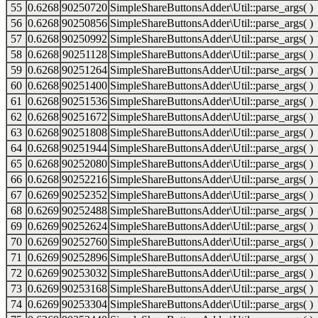
55
0.6268
90250720
SimpleShareButtonsAdder\Util::parse_args( )
56
0.6268
90250856
SimpleShareButtonsAdder\Util::parse_args( )
57
0.6268
90250992
SimpleShareButtonsAdder\Util::parse_args( )
58
0.6268
90251128
SimpleShareButtonsAdder\Util::parse_args( )
59
0.6268
90251264
SimpleShareButtonsAdder\Util::parse_args( )
60
0.6268
90251400
SimpleShareButtonsAdder\Util::parse_args( )
61
0.6268
90251536
SimpleShareButtonsAdder\Util::parse_args( )
62
0.6268
90251672
SimpleShareButtonsAdder\Util::parse_args( )
63
0.6268
90251808
SimpleShareButtonsAdder\Util::parse_args( )
64
0.6268
90251944
SimpleShareButtonsAdder\Util::parse_args( )
65
0.6268
90252080
SimpleShareButtonsAdder\Util::parse_args( )
66
0.6268
90252216
SimpleShareButtonsAdder\Util::parse_args( )
67
0.6269
90252352
SimpleShareButtonsAdder\Util::parse_args( )
68
0.6269
90252488
SimpleShareButtonsAdder\Util::parse_args( )
69
0.6269
90252624
SimpleShareButtonsAdder\Util::parse_args( )
70
0.6269
90252760
SimpleShareButtonsAdder\Util::parse_args( )
71
0.6269
90252896
SimpleShareButtonsAdder\Util::parse_args( )
72
0.6269
90253032
SimpleShareButtonsAdder\Util::parse_args( )
73
0.6269
90253168
SimpleShareButtonsAdder\Util::parse_args( )
74
0.6269
90253304
SimpleShareButtonsAdder\Util::parse_args( )