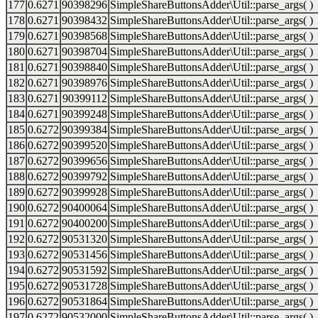
177
0.6271
90398296
SimpleShareButtonsAdder\Util::parse_args( )
178
0.6271
90398432
SimpleShareButtonsAdder\Util::parse_args( )
179
0.6271
90398568
SimpleShareButtonsAdder\Util::parse_args( )
180
0.6271
90398704
SimpleShareButtonsAdder\Util::parse_args( )
181
0.6271
90398840
SimpleShareButtonsAdder\Util::parse_args( )
182
0.6271
90398976
SimpleShareButtonsAdder\Util::parse_args( )
183
0.6271
90399112
SimpleShareButtonsAdder\Util::parse_args( )
184
0.6271
90399248
SimpleShareButtonsAdder\Util::parse_args( )
185
0.6272
90399384
SimpleShareButtonsAdder\Util::parse_args( )
186
0.6272
90399520
SimpleShareButtonsAdder\Util::parse_args( )
187
0.6272
90399656
SimpleShareButtonsAdder\Util::parse_args( )
188
0.6272
90399792
SimpleShareButtonsAdder\Util::parse_args( )
189
0.6272
90399928
SimpleShareButtonsAdder\Util::parse_args( )
190
0.6272
90400064
SimpleShareButtonsAdder\Util::parse_args( )
191
0.6272
90400200
SimpleShareButtonsAdder\Util::parse_args( )
192
0.6272
90531320
SimpleShareButtonsAdder\Util::parse_args( )
193
0.6272
90531456
SimpleShareButtonsAdder\Util::parse_args( )
194
0.6272
90531592
SimpleShareButtonsAdder\Util::parse_args( )
195
0.6272
90531728
SimpleShareButtonsAdder\Util::parse_args( )
196
0.6272
90531864
SimpleShareButtonsAdder\Util::parse_args( )
197
0.6272
90532000
SimpleShareButtonsAdder\Util::parse_args( )