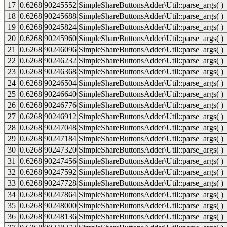
17
0.6268
90245552
SimpleShareButtonsAdder\Util::parse_args( )
18
0.6268
90245688
SimpleShareButtonsAdder\Util::parse_args( )
19
0.6268
90245824
SimpleShareButtonsAdder\Util::parse_args( )
20
0.6268
90245960
SimpleShareButtonsAdder\Util::parse_args( )
21
0.6268
90246096
SimpleShareButtonsAdder\Util::parse_args( )
22
0.6268
90246232
SimpleShareButtonsAdder\Util::parse_args( )
23
0.6268
90246368
SimpleShareButtonsAdder\Util::parse_args( )
24
0.6268
90246504
SimpleShareButtonsAdder\Util::parse_args( )
25
0.6268
90246640
SimpleShareButtonsAdder\Util::parse_args( )
26
0.6268
90246776
SimpleShareButtonsAdder\Util::parse_args( )
27
0.6268
90246912
SimpleShareButtonsAdder\Util::parse_args( )
28
0.6268
90247048
SimpleShareButtonsAdder\Util::parse_args( )
29
0.6268
90247184
SimpleShareButtonsAdder\Util::parse_args( )
30
0.6268
90247320
SimpleShareButtonsAdder\Util::parse_args( )
31
0.6268
90247456
SimpleShareButtonsAdder\Util::parse_args( )
32
0.6268
90247592
SimpleShareButtonsAdder\Util::parse_args( )
33
0.6268
90247728
SimpleShareButtonsAdder\Util::parse_args( )
34
0.6268
90247864
SimpleShareButtonsAdder\Util::parse_args( )
35
0.6268
90248000
SimpleShareButtonsAdder\Util::parse_args( )
36
0.6268
90248136
SimpleShareButtonsAdder\Util::parse_args( )