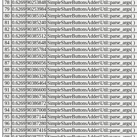
78
0.6269
90253848
SimpleShareButtonsAdder\Util::parse_args( )
79
0.6269
90253984
SimpleShareButtonsAdder\Util::parse_args( )
80
0.6269
90385104
SimpleShareButtonsAdder\Util::parse_args( )
81
0.6269
90385240
SimpleShareButtonsAdder\Util::parse_args( )
82
0.6269
90385376
SimpleShareButtonsAdder\Util::parse_args( )
83
0.6269
90385512
SimpleShareButtonsAdder\Util::parse_args( )
84
0.6269
90385648
SimpleShareButtonsAdder\Util::parse_args( )
85
0.6269
90385784
SimpleShareButtonsAdder\Util::parse_args( )
86
0.6269
90385920
SimpleShareButtonsAdder\Util::parse_args( )
87
0.6269
90386056
SimpleShareButtonsAdder\Util::parse_args( )
88
0.6269
90386192
SimpleShareButtonsAdder\Util::parse_args( )
89
0.6269
90386328
SimpleShareButtonsAdder\Util::parse_args( )
90
0.6269
90386464
SimpleShareButtonsAdder\Util::parse_args( )
91
0.6269
90386600
SimpleShareButtonsAdder\Util::parse_args( )
92
0.6269
90386736
SimpleShareButtonsAdder\Util::parse_args( )
93
0.6269
90386872
SimpleShareButtonsAdder\Util::parse_args( )
94
0.6269
90387008
SimpleShareButtonsAdder\Util::parse_args( )
95
0.6269
90387144
SimpleShareButtonsAdder\Util::parse_args( )
96
0.6269
90387280
SimpleShareButtonsAdder\Util::parse_args( )
97
0.6269
90387416
SimpleShareButtonsAdder\Util::parse_args( )
98
0.6269
90387552
SimpleShareButtonsAdder\Util::parse_args( )