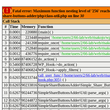
( ! )
Fatal error: Maximum function nesting level of '256' reach
share-buttons-adder/php/class-util.php on line
30
Call Stack
#
Time
Memory
Function
1
0.0001
220880
{main}( )
2
0.0002
223448
require(
'/home/users/2/66-lab/web/risakojo/w
3
0.0004
241208
require_once(
'/home/users/2/66-lab/web/risak
4
0.0005
252840
require_once(
'/home/users/2/66-lab/web/risak
5
0.0012
436776
require_once(
'/home/users/2/66-lab/web/risak
6
0.5460
87406152
do_action( )
7
0.5460
87406728
WP_Hook->do_action( )
8
0.5460
87406824
WP_Hook->apply_filters( )
call_user_func:{/home/users/2/66-lab/web/ris
9
0.6265
90233744
hook.php:305}
( )
10
0.6265
90233816
SimpleShareButtonsAdder\Simple_Share_Butt
11
0.6267
90244736
SimpleShareButtonsAdder\Util::parse_args( )
12
0.6267
90244872
SimpleShareButtonsAdder\Util::parse_args( )
13
0.6267
90245008
SimpleShareButtonsAdder\Util::parse_args( )