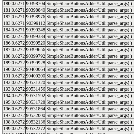
180
0.6271
90398704
SimpleShareButtonsAdder\Util::parse_args( )
181
0.6271
90398840
SimpleShareButtonsAdder\Util::parse_args( )
182
0.6271
90398976
SimpleShareButtonsAdder\Util::parse_args( )
183
0.6271
90399112
SimpleShareButtonsAdder\Util::parse_args( )
184
0.6271
90399248
SimpleShareButtonsAdder\Util::parse_args( )
185
0.6272
90399384
SimpleShareButtonsAdder\Util::parse_args( )
186
0.6272
90399520
SimpleShareButtonsAdder\Util::parse_args( )
187
0.6272
90399656
SimpleShareButtonsAdder\Util::parse_args( )
188
0.6272
90399792
SimpleShareButtonsAdder\Util::parse_args( )
189
0.6272
90399928
SimpleShareButtonsAdder\Util::parse_args( )
190
0.6272
90400064
SimpleShareButtonsAdder\Util::parse_args( )
191
0.6272
90400200
SimpleShareButtonsAdder\Util::parse_args( )
192
0.6272
90531320
SimpleShareButtonsAdder\Util::parse_args( )
193
0.6272
90531456
SimpleShareButtonsAdder\Util::parse_args( )
194
0.6272
90531592
SimpleShareButtonsAdder\Util::parse_args( )
195
0.6272
90531728
SimpleShareButtonsAdder\Util::parse_args( )
196
0.6272
90531864
SimpleShareButtonsAdder\Util::parse_args( )
197
0.6272
90532000
SimpleShareButtonsAdder\Util::parse_args( )
198
0.6272
90532136
SimpleShareButtonsAdder\Util::parse_args( )
199
0.6272
90532272
SimpleShareButtonsAdder\Util::parse_args( )