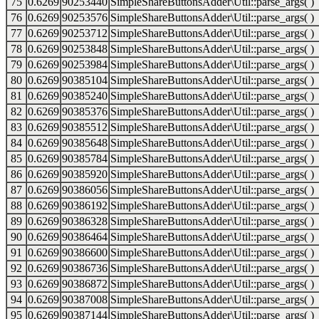
75
0.6269
90253440
SimpleShareButtonsAdder\Util::parse_args( )
76
0.6269
90253576
SimpleShareButtonsAdder\Util::parse_args( )
77
0.6269
90253712
SimpleShareButtonsAdder\Util::parse_args( )
78
0.6269
90253848
SimpleShareButtonsAdder\Util::parse_args( )
79
0.6269
90253984
SimpleShareButtonsAdder\Util::parse_args( )
80
0.6269
90385104
SimpleShareButtonsAdder\Util::parse_args( )
81
0.6269
90385240
SimpleShareButtonsAdder\Util::parse_args( )
82
0.6269
90385376
SimpleShareButtonsAdder\Util::parse_args( )
83
0.6269
90385512
SimpleShareButtonsAdder\Util::parse_args( )
84
0.6269
90385648
SimpleShareButtonsAdder\Util::parse_args( )
85
0.6269
90385784
SimpleShareButtonsAdder\Util::parse_args( )
86
0.6269
90385920
SimpleShareButtonsAdder\Util::parse_args( )
87
0.6269
90386056
SimpleShareButtonsAdder\Util::parse_args( )
88
0.6269
90386192
SimpleShareButtonsAdder\Util::parse_args( )
89
0.6269
90386328
SimpleShareButtonsAdder\Util::parse_args( )
90
0.6269
90386464
SimpleShareButtonsAdder\Util::parse_args( )
91
0.6269
90386600
SimpleShareButtonsAdder\Util::parse_args( )
92
0.6269
90386736
SimpleShareButtonsAdder\Util::parse_args( )
93
0.6269
90386872
SimpleShareButtonsAdder\Util::parse_args( )
94
0.6269
90387008
SimpleShareButtonsAdder\Util::parse_args( )
95
0.6269
90387144
SimpleShareButtonsAdder\Util::parse_args( )