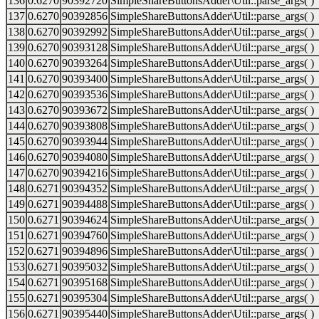
136
0.6270
90392720
SimpleShareButtonsAdder\Util::parse_args( )
137
0.6270
90392856
SimpleShareButtonsAdder\Util::parse_args( )
138
0.6270
90392992
SimpleShareButtonsAdder\Util::parse_args( )
139
0.6270
90393128
SimpleShareButtonsAdder\Util::parse_args( )
140
0.6270
90393264
SimpleShareButtonsAdder\Util::parse_args( )
141
0.6270
90393400
SimpleShareButtonsAdder\Util::parse_args( )
142
0.6270
90393536
SimpleShareButtonsAdder\Util::parse_args( )
143
0.6270
90393672
SimpleShareButtonsAdder\Util::parse_args( )
144
0.6270
90393808
SimpleShareButtonsAdder\Util::parse_args( )
145
0.6270
90393944
SimpleShareButtonsAdder\Util::parse_args( )
146
0.6270
90394080
SimpleShareButtonsAdder\Util::parse_args( )
147
0.6270
90394216
SimpleShareButtonsAdder\Util::parse_args( )
148
0.6271
90394352
SimpleShareButtonsAdder\Util::parse_args( )
149
0.6271
90394488
SimpleShareButtonsAdder\Util::parse_args( )
150
0.6271
90394624
SimpleShareButtonsAdder\Util::parse_args( )
151
0.6271
90394760
SimpleShareButtonsAdder\Util::parse_args( )
152
0.6271
90394896
SimpleShareButtonsAdder\Util::parse_args( )
153
0.6271
90395032
SimpleShareButtonsAdder\Util::parse_args( )
154
0.6271
90395168
SimpleShareButtonsAdder\Util::parse_args( )
155
0.6271
90395304
SimpleShareButtonsAdder\Util::parse_args( )
156
0.6271
90395440
SimpleShareButtonsAdder\Util::parse_args( )