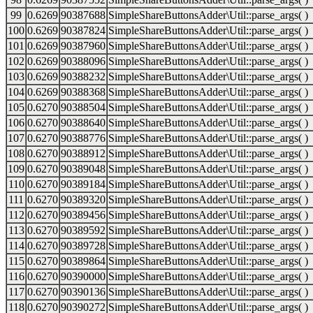
99
0.6269
90387688
SimpleShareButtonsAdder\Util::parse_args( )
100
0.6269
90387824
SimpleShareButtonsAdder\Util::parse_args( )
101
0.6269
90387960
SimpleShareButtonsAdder\Util::parse_args( )
102
0.6269
90388096
SimpleShareButtonsAdder\Util::parse_args( )
103
0.6269
90388232
SimpleShareButtonsAdder\Util::parse_args( )
104
0.6269
90388368
SimpleShareButtonsAdder\Util::parse_args( )
105
0.6270
90388504
SimpleShareButtonsAdder\Util::parse_args( )
106
0.6270
90388640
SimpleShareButtonsAdder\Util::parse_args( )
107
0.6270
90388776
SimpleShareButtonsAdder\Util::parse_args( )
108
0.6270
90388912
SimpleShareButtonsAdder\Util::parse_args( )
109
0.6270
90389048
SimpleShareButtonsAdder\Util::parse_args( )
110
0.6270
90389184
SimpleShareButtonsAdder\Util::parse_args( )
111
0.6270
90389320
SimpleShareButtonsAdder\Util::parse_args( )
112
0.6270
90389456
SimpleShareButtonsAdder\Util::parse_args( )
113
0.6270
90389592
SimpleShareButtonsAdder\Util::parse_args( )
114
0.6270
90389728
SimpleShareButtonsAdder\Util::parse_args( )
115
0.6270
90389864
SimpleShareButtonsAdder\Util::parse_args( )
116
0.6270
90390000
SimpleShareButtonsAdder\Util::parse_args( )
117
0.6270
90390136
SimpleShareButtonsAdder\Util::parse_args( )
118
0.6270
90390272
SimpleShareButtonsAdder\Util::parse_args( )