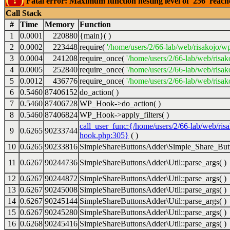
Fatal error: Maximum function nesting level of '256' reac
Call Stack
#
Time
Memory
Function
1
0.0001
220880
{main}( )
2
0.0002
223448
require(
'/home/users/2/66-lab/web/risakojo/w
3
0.0004
241208
require_once(
'/home/users/2/66-lab/web/risak
4
0.0005
252840
require_once(
'/home/users/2/66-lab/web/risak
5
0.0012
436776
require_once(
'/home/users/2/66-lab/web/risak
6
0.5460
87406152
do_action( )
7
0.5460
87406728
WP_Hook->do_action( )
8
0.5460
87406824
WP_Hook->apply_filters( )
call_user_func:{/home/users/2/66-lab/web/ris
9
0.6265
90233744
hook.php:305}
( )
10
0.6265
90233816
SimpleShareButtonsAdder\Simple_Share_Butt
11
0.6267
90244736
SimpleShareButtonsAdder\Util::parse_args( )
12
0.6267
90244872
SimpleShareButtonsAdder\Util::parse_args( )
13
0.6267
90245008
SimpleShareButtonsAdder\Util::parse_args( )
14
0.6267
90245144
SimpleShareButtonsAdder\Util::parse_args( )
15
0.6267
90245280
SimpleShareButtonsAdder\Util::parse_args( )
16
0.6268
90245416
SimpleShareButtonsAdder\Util::parse_args( )