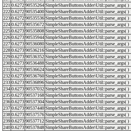
221
0.6272
90535264
SimpleShareButtonsAdder\Util::parse_args( )
222
0.6272
90535400
SimpleShareButtonsAdder\Util::parse_args( )
223
0.6272
90535536
SimpleShareButtonsAdder\Util::parse_args( )
224
0.6273
90535672
SimpleShareButtonsAdder\Util::parse_args( )
225
0.6273
90535808
SimpleShareButtonsAdder\Util::parse_args( )
226
0.6273
90535944
SimpleShareButtonsAdder\Util::parse_args( )
227
0.6273
90536080
SimpleShareButtonsAdder\Util::parse_args( )
228
0.6273
90536216
SimpleShareButtonsAdder\Util::parse_args( )
229
0.6273
90536352
SimpleShareButtonsAdder\Util::parse_args( )
230
0.6273
90536488
SimpleShareButtonsAdder\Util::parse_args( )
231
0.6273
90536624
SimpleShareButtonsAdder\Util::parse_args( )
232
0.6273
90536760
SimpleShareButtonsAdder\Util::parse_args( )
233
0.6273
90536896
SimpleShareButtonsAdder\Util::parse_args( )
234
0.6273
90537032
SimpleShareButtonsAdder\Util::parse_args( )
235
0.6273
90537168
SimpleShareButtonsAdder\Util::parse_args( )
236
0.6273
90537304
SimpleShareButtonsAdder\Util::parse_args( )
237
0.6273
90537440
SimpleShareButtonsAdder\Util::parse_args( )
238
0.6273
90537576
SimpleShareButtonsAdder\Util::parse_args( )
239
0.6273
90537712
SimpleShareButtonsAdder\Util::parse_args( )
240
0.6273
90537848
SimpleShareButtonsAdder\Util::parse_args( )