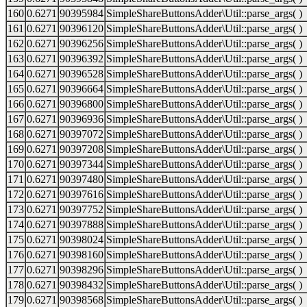
160
0.6271
90395984
SimpleShareButtonsAdder\Util::parse_args( )
161
0.6271
90396120
SimpleShareButtonsAdder\Util::parse_args( )
162
0.6271
90396256
SimpleShareButtonsAdder\Util::parse_args( )
163
0.6271
90396392
SimpleShareButtonsAdder\Util::parse_args( )
164
0.6271
90396528
SimpleShareButtonsAdder\Util::parse_args( )
165
0.6271
90396664
SimpleShareButtonsAdder\Util::parse_args( )
166
0.6271
90396800
SimpleShareButtonsAdder\Util::parse_args( )
167
0.6271
90396936
SimpleShareButtonsAdder\Util::parse_args( )
168
0.6271
90397072
SimpleShareButtonsAdder\Util::parse_args( )
169
0.6271
90397208
SimpleShareButtonsAdder\Util::parse_args( )
170
0.6271
90397344
SimpleShareButtonsAdder\Util::parse_args( )
171
0.6271
90397480
SimpleShareButtonsAdder\Util::parse_args( )
172
0.6271
90397616
SimpleShareButtonsAdder\Util::parse_args( )
173
0.6271
90397752
SimpleShareButtonsAdder\Util::parse_args( )
174
0.6271
90397888
SimpleShareButtonsAdder\Util::parse_args( )
175
0.6271
90398024
SimpleShareButtonsAdder\Util::parse_args( )
176
0.6271
90398160
SimpleShareButtonsAdder\Util::parse_args( )
177
0.6271
90398296
SimpleShareButtonsAdder\Util::parse_args( )
178
0.6271
90398432
SimpleShareButtonsAdder\Util::parse_args( )
179
0.6271
90398568
SimpleShareButtonsAdder\Util::parse_args( )