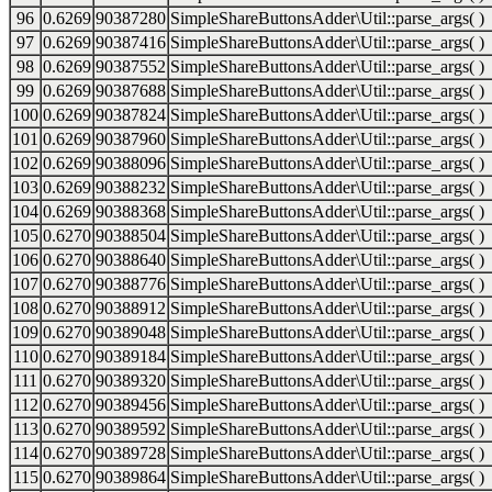
96
0.6269
90387280
SimpleShareButtonsAdder\Util::parse_args( )
97
0.6269
90387416
SimpleShareButtonsAdder\Util::parse_args( )
98
0.6269
90387552
SimpleShareButtonsAdder\Util::parse_args( )
99
0.6269
90387688
SimpleShareButtonsAdder\Util::parse_args( )
100
0.6269
90387824
SimpleShareButtonsAdder\Util::parse_args( )
101
0.6269
90387960
SimpleShareButtonsAdder\Util::parse_args( )
102
0.6269
90388096
SimpleShareButtonsAdder\Util::parse_args( )
103
0.6269
90388232
SimpleShareButtonsAdder\Util::parse_args( )
104
0.6269
90388368
SimpleShareButtonsAdder\Util::parse_args( )
105
0.6270
90388504
SimpleShareButtonsAdder\Util::parse_args( )
106
0.6270
90388640
SimpleShareButtonsAdder\Util::parse_args( )
107
0.6270
90388776
SimpleShareButtonsAdder\Util::parse_args( )
108
0.6270
90388912
SimpleShareButtonsAdder\Util::parse_args( )
109
0.6270
90389048
SimpleShareButtonsAdder\Util::parse_args( )
110
0.6270
90389184
SimpleShareButtonsAdder\Util::parse_args( )
111
0.6270
90389320
SimpleShareButtonsAdder\Util::parse_args( )
112
0.6270
90389456
SimpleShareButtonsAdder\Util::parse_args( )
113
0.6270
90389592
SimpleShareButtonsAdder\Util::parse_args( )
114
0.6270
90389728
SimpleShareButtonsAdder\Util::parse_args( )
115
0.6270
90389864
SimpleShareButtonsAdder\Util::parse_args( )