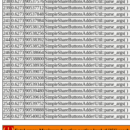
238
0.6273
90537576
SimpleShareButtonsAdder\Util::parse_args( )
239
0.6273
90537712
SimpleShareButtonsAdder\Util::parse_args( )
240
0.6273
90537848
SimpleShareButtonsAdder\Util::parse_args( )
241
0.6273
90537984
SimpleShareButtonsAdder\Util::parse_args( )
242
0.6273
90538120
SimpleShareButtonsAdder\Util::parse_args( )
243
0.6273
90538256
SimpleShareButtonsAdder\Util::parse_args( )
244
0.6273
90538392
SimpleShareButtonsAdder\Util::parse_args( )
245
0.6273
90538528
SimpleShareButtonsAdder\Util::parse_args( )
246
0.6273
90538664
SimpleShareButtonsAdder\Util::parse_args( )
247
0.6273
90538800
SimpleShareButtonsAdder\Util::parse_args( )
248
0.6273
90538936
SimpleShareButtonsAdder\Util::parse_args( )
249
0.6273
90539072
SimpleShareButtonsAdder\Util::parse_args( )
250
0.6273
90539208
SimpleShareButtonsAdder\Util::parse_args( )
251
0.6273
90539344
SimpleShareButtonsAdder\Util::parse_args( )
252
0.6273
90539480
SimpleShareButtonsAdder\Util::parse_args( )
253
0.6273
90539616
SimpleShareButtonsAdder\Util::parse_args( )
254
0.6273
90539752
SimpleShareButtonsAdder\Util::parse_args( )
255
0.6273
90539888
SimpleShareButtonsAdder\Util::parse_args( )
256
0.6273
90540024
SimpleShareButtonsAdder\Util::parse_args( )
( ! )