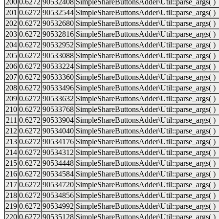
200
0.6272
90532408
SimpleShareButtonsAdder\Util::parse_args( )
201
0.6272
90532544
SimpleShareButtonsAdder\Util::parse_args( )
202
0.6272
90532680
SimpleShareButtonsAdder\Util::parse_args( )
203
0.6272
90532816
SimpleShareButtonsAdder\Util::parse_args( )
204
0.6272
90532952
SimpleShareButtonsAdder\Util::parse_args( )
205
0.6272
90533088
SimpleShareButtonsAdder\Util::parse_args( )
206
0.6272
90533224
SimpleShareButtonsAdder\Util::parse_args( )
207
0.6272
90533360
SimpleShareButtonsAdder\Util::parse_args( )
208
0.6272
90533496
SimpleShareButtonsAdder\Util::parse_args( )
209
0.6272
90533632
SimpleShareButtonsAdder\Util::parse_args( )
210
0.6272
90533768
SimpleShareButtonsAdder\Util::parse_args( )
211
0.6272
90533904
SimpleShareButtonsAdder\Util::parse_args( )
212
0.6272
90534040
SimpleShareButtonsAdder\Util::parse_args( )
213
0.6272
90534176
SimpleShareButtonsAdder\Util::parse_args( )
214
0.6272
90534312
SimpleShareButtonsAdder\Util::parse_args( )
215
0.6272
90534448
SimpleShareButtonsAdder\Util::parse_args( )
216
0.6272
90534584
SimpleShareButtonsAdder\Util::parse_args( )
217
0.6272
90534720
SimpleShareButtonsAdder\Util::parse_args( )
218
0.6272
90534856
SimpleShareButtonsAdder\Util::parse_args( )
219
0.6272
90534992
SimpleShareButtonsAdder\Util::parse_args( )
220
0.6272
90535128
SimpleShareButtonsAdder\Util::parse_args( )