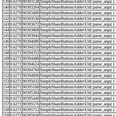
139
0.6270
90393128
SimpleShareButtonsAdder\Util::parse_args( )
140
0.6270
90393264
SimpleShareButtonsAdder\Util::parse_args( )
141
0.6270
90393400
SimpleShareButtonsAdder\Util::parse_args( )
142
0.6270
90393536
SimpleShareButtonsAdder\Util::parse_args( )
143
0.6270
90393672
SimpleShareButtonsAdder\Util::parse_args( )
144
0.6270
90393808
SimpleShareButtonsAdder\Util::parse_args( )
145
0.6270
90393944
SimpleShareButtonsAdder\Util::parse_args( )
146
0.6270
90394080
SimpleShareButtonsAdder\Util::parse_args( )
147
0.6270
90394216
SimpleShareButtonsAdder\Util::parse_args( )
148
0.6271
90394352
SimpleShareButtonsAdder\Util::parse_args( )
149
0.6271
90394488
SimpleShareButtonsAdder\Util::parse_args( )
150
0.6271
90394624
SimpleShareButtonsAdder\Util::parse_args( )
151
0.6271
90394760
SimpleShareButtonsAdder\Util::parse_args( )
152
0.6271
90394896
SimpleShareButtonsAdder\Util::parse_args( )
153
0.6271
90395032
SimpleShareButtonsAdder\Util::parse_args( )
154
0.6271
90395168
SimpleShareButtonsAdder\Util::parse_args( )
155
0.6271
90395304
SimpleShareButtonsAdder\Util::parse_args( )
156
0.6271
90395440
SimpleShareButtonsAdder\Util::parse_args( )
157
0.6271
90395576
SimpleShareButtonsAdder\Util::parse_args( )
158
0.6271
90395712
SimpleShareButtonsAdder\Util::parse_args( )
159
0.6271
90395848
SimpleShareButtonsAdder\Util::parse_args( )