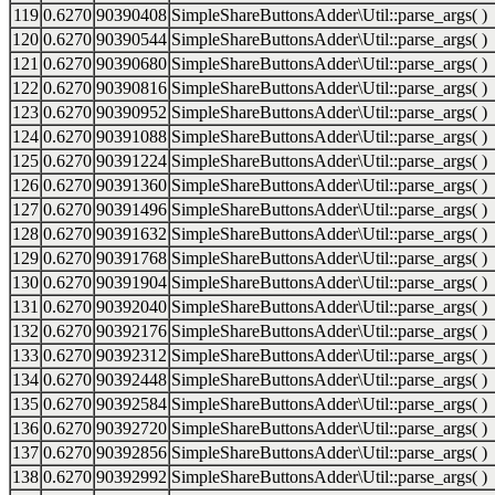
119
0.6270
90390408
SimpleShareButtonsAdder\Util::parse_args( )
120
0.6270
90390544
SimpleShareButtonsAdder\Util::parse_args( )
121
0.6270
90390680
SimpleShareButtonsAdder\Util::parse_args( )
122
0.6270
90390816
SimpleShareButtonsAdder\Util::parse_args( )
123
0.6270
90390952
SimpleShareButtonsAdder\Util::parse_args( )
124
0.6270
90391088
SimpleShareButtonsAdder\Util::parse_args( )
125
0.6270
90391224
SimpleShareButtonsAdder\Util::parse_args( )
126
0.6270
90391360
SimpleShareButtonsAdder\Util::parse_args( )
127
0.6270
90391496
SimpleShareButtonsAdder\Util::parse_args( )
128
0.6270
90391632
SimpleShareButtonsAdder\Util::parse_args( )
129
0.6270
90391768
SimpleShareButtonsAdder\Util::parse_args( )
130
0.6270
90391904
SimpleShareButtonsAdder\Util::parse_args( )
131
0.6270
90392040
SimpleShareButtonsAdder\Util::parse_args( )
132
0.6270
90392176
SimpleShareButtonsAdder\Util::parse_args( )
133
0.6270
90392312
SimpleShareButtonsAdder\Util::parse_args( )
134
0.6270
90392448
SimpleShareButtonsAdder\Util::parse_args( )
135
0.6270
90392584
SimpleShareButtonsAdder\Util::parse_args( )
136
0.6270
90392720
SimpleShareButtonsAdder\Util::parse_args( )
137
0.6270
90392856
SimpleShareButtonsAdder\Util::parse_args( )
138
0.6270
90392992
SimpleShareButtonsAdder\Util::parse_args( )