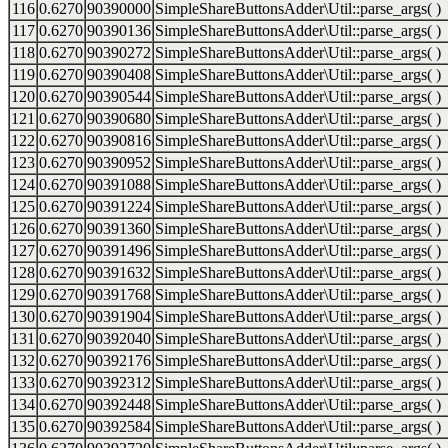
116
0.6270
90390000
SimpleShareButtonsAdder\Util::parse_args( )
117
0.6270
90390136
SimpleShareButtonsAdder\Util::parse_args( )
118
0.6270
90390272
SimpleShareButtonsAdder\Util::parse_args( )
119
0.6270
90390408
SimpleShareButtonsAdder\Util::parse_args( )
120
0.6270
90390544
SimpleShareButtonsAdder\Util::parse_args( )
121
0.6270
90390680
SimpleShareButtonsAdder\Util::parse_args( )
122
0.6270
90390816
SimpleShareButtonsAdder\Util::parse_args( )
123
0.6270
90390952
SimpleShareButtonsAdder\Util::parse_args( )
124
0.6270
90391088
SimpleShareButtonsAdder\Util::parse_args( )
125
0.6270
90391224
SimpleShareButtonsAdder\Util::parse_args( )
126
0.6270
90391360
SimpleShareButtonsAdder\Util::parse_args( )
127
0.6270
90391496
SimpleShareButtonsAdder\Util::parse_args( )
128
0.6270
90391632
SimpleShareButtonsAdder\Util::parse_args( )
129
0.6270
90391768
SimpleShareButtonsAdder\Util::parse_args( )
130
0.6270
90391904
SimpleShareButtonsAdder\Util::parse_args( )
131
0.6270
90392040
SimpleShareButtonsAdder\Util::parse_args( )
132
0.6270
90392176
SimpleShareButtonsAdder\Util::parse_args( )
133
0.6270
90392312
SimpleShareButtonsAdder\Util::parse_args( )
134
0.6270
90392448
SimpleShareButtonsAdder\Util::parse_args( )
135
0.6270
90392584
SimpleShareButtonsAdder\Util::parse_args( )