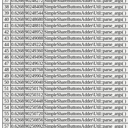
37
0.6268
90248272
SimpleShareButtonsAdder\Util::parse_args( )
38
0.6268
90248408
SimpleShareButtonsAdder\Util::parse_args( )
39
0.6268
90248544
SimpleShareButtonsAdder\Util::parse_args( )
40
0.6268
90248680
SimpleShareButtonsAdder\Util::parse_args( )
41
0.6268
90248816
SimpleShareButtonsAdder\Util::parse_args( )
42
0.6268
90248952
SimpleShareButtonsAdder\Util::parse_args( )
43
0.6268
90249088
SimpleShareButtonsAdder\Util::parse_args( )
44
0.6268
90249224
SimpleShareButtonsAdder\Util::parse_args( )
45
0.6268
90249360
SimpleShareButtonsAdder\Util::parse_args( )
46
0.6268
90249496
SimpleShareButtonsAdder\Util::parse_args( )
47
0.6268
90249632
SimpleShareButtonsAdder\Util::parse_args( )
48
0.6268
90249768
SimpleShareButtonsAdder\Util::parse_args( )
49
0.6268
90249904
SimpleShareButtonsAdder\Util::parse_args( )
50
0.6268
90250040
SimpleShareButtonsAdder\Util::parse_args( )
51
0.6268
90250176
SimpleShareButtonsAdder\Util::parse_args( )
52
0.6268
90250312
SimpleShareButtonsAdder\Util::parse_args( )
53
0.6268
90250448
SimpleShareButtonsAdder\Util::parse_args( )
54
0.6268
90250584
SimpleShareButtonsAdder\Util::parse_args( )
55
0.6268
90250720
SimpleShareButtonsAdder\Util::parse_args( )
56
0.6268
90250856
SimpleShareButtonsAdder\Util::parse_args( )
57
0.6268
90250992
SimpleShareButtonsAdder\Util::parse_args( )