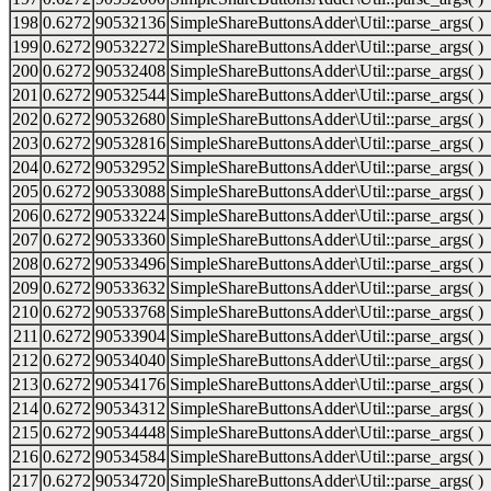
198
0.6272
90532136
SimpleShareButtonsAdder\Util::parse_args( )
199
0.6272
90532272
SimpleShareButtonsAdder\Util::parse_args( )
200
0.6272
90532408
SimpleShareButtonsAdder\Util::parse_args( )
201
0.6272
90532544
SimpleShareButtonsAdder\Util::parse_args( )
202
0.6272
90532680
SimpleShareButtonsAdder\Util::parse_args( )
203
0.6272
90532816
SimpleShareButtonsAdder\Util::parse_args( )
204
0.6272
90532952
SimpleShareButtonsAdder\Util::parse_args( )
205
0.6272
90533088
SimpleShareButtonsAdder\Util::parse_args( )
206
0.6272
90533224
SimpleShareButtonsAdder\Util::parse_args( )
207
0.6272
90533360
SimpleShareButtonsAdder\Util::parse_args( )
208
0.6272
90533496
SimpleShareButtonsAdder\Util::parse_args( )
209
0.6272
90533632
SimpleShareButtonsAdder\Util::parse_args( )
210
0.6272
90533768
SimpleShareButtonsAdder\Util::parse_args( )
211
0.6272
90533904
SimpleShareButtonsAdder\Util::parse_args( )
212
0.6272
90534040
SimpleShareButtonsAdder\Util::parse_args( )
213
0.6272
90534176
SimpleShareButtonsAdder\Util::parse_args( )
214
0.6272
90534312
SimpleShareButtonsAdder\Util::parse_args( )
215
0.6272
90534448
SimpleShareButtonsAdder\Util::parse_args( )
216
0.6272
90534584
SimpleShareButtonsAdder\Util::parse_args( )
217
0.6272
90534720
SimpleShareButtonsAdder\Util::parse_args( )