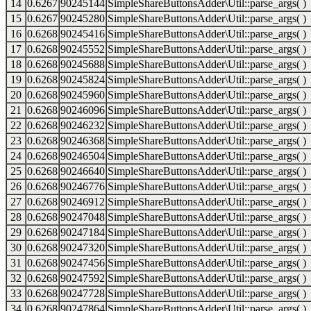
14
0.6267
90245144
SimpleShareButtonsAdder\Util::parse_args( )
15
0.6267
90245280
SimpleShareButtonsAdder\Util::parse_args( )
16
0.6268
90245416
SimpleShareButtonsAdder\Util::parse_args( )
17
0.6268
90245552
SimpleShareButtonsAdder\Util::parse_args( )
18
0.6268
90245688
SimpleShareButtonsAdder\Util::parse_args( )
19
0.6268
90245824
SimpleShareButtonsAdder\Util::parse_args( )
20
0.6268
90245960
SimpleShareButtonsAdder\Util::parse_args( )
21
0.6268
90246096
SimpleShareButtonsAdder\Util::parse_args( )
22
0.6268
90246232
SimpleShareButtonsAdder\Util::parse_args( )
23
0.6268
90246368
SimpleShareButtonsAdder\Util::parse_args( )
24
0.6268
90246504
SimpleShareButtonsAdder\Util::parse_args( )
25
0.6268
90246640
SimpleShareButtonsAdder\Util::parse_args( )
26
0.6268
90246776
SimpleShareButtonsAdder\Util::parse_args( )
27
0.6268
90246912
SimpleShareButtonsAdder\Util::parse_args( )
28
0.6268
90247048
SimpleShareButtonsAdder\Util::parse_args( )
29
0.6268
90247184
SimpleShareButtonsAdder\Util::parse_args( )
30
0.6268
90247320
SimpleShareButtonsAdder\Util::parse_args( )
31
0.6268
90247456
SimpleShareButtonsAdder\Util::parse_args( )
32
0.6268
90247592
SimpleShareButtonsAdder\Util::parse_args( )
33
0.6268
90247728
SimpleShareButtonsAdder\Util::parse_args( )
34
0.6268
90247864
SimpleShareButtonsAdder\Util::parse_args( )