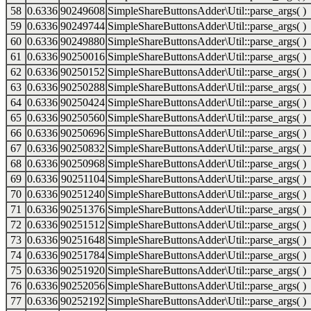
58
0.6336
90249608
SimpleShareButtonsAdder\Util::parse_args( )
59
0.6336
90249744
SimpleShareButtonsAdder\Util::parse_args( )
60
0.6336
90249880
SimpleShareButtonsAdder\Util::parse_args( )
61
0.6336
90250016
SimpleShareButtonsAdder\Util::parse_args( )
62
0.6336
90250152
SimpleShareButtonsAdder\Util::parse_args( )
63
0.6336
90250288
SimpleShareButtonsAdder\Util::parse_args( )
64
0.6336
90250424
SimpleShareButtonsAdder\Util::parse_args( )
65
0.6336
90250560
SimpleShareButtonsAdder\Util::parse_args( )
66
0.6336
90250696
SimpleShareButtonsAdder\Util::parse_args( )
67
0.6336
90250832
SimpleShareButtonsAdder\Util::parse_args( )
68
0.6336
90250968
SimpleShareButtonsAdder\Util::parse_args( )
69
0.6336
90251104
SimpleShareButtonsAdder\Util::parse_args( )
70
0.6336
90251240
SimpleShareButtonsAdder\Util::parse_args( )
71
0.6336
90251376
SimpleShareButtonsAdder\Util::parse_args( )
72
0.6336
90251512
SimpleShareButtonsAdder\Util::parse_args( )
73
0.6336
90251648
SimpleShareButtonsAdder\Util::parse_args( )
74
0.6336
90251784
SimpleShareButtonsAdder\Util::parse_args( )
75
0.6336
90251920
SimpleShareButtonsAdder\Util::parse_args( )
76
0.6336
90252056
SimpleShareButtonsAdder\Util::parse_args( )
77
0.6336
90252192
SimpleShareButtonsAdder\Util::parse_args( )