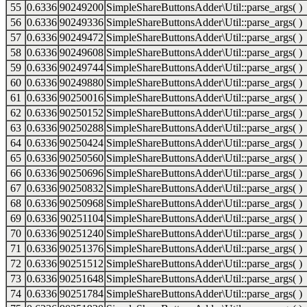
55
0.6336
90249200
SimpleShareButtonsAdder\Util::parse_args( )
56
0.6336
90249336
SimpleShareButtonsAdder\Util::parse_args( )
57
0.6336
90249472
SimpleShareButtonsAdder\Util::parse_args( )
58
0.6336
90249608
SimpleShareButtonsAdder\Util::parse_args( )
59
0.6336
90249744
SimpleShareButtonsAdder\Util::parse_args( )
60
0.6336
90249880
SimpleShareButtonsAdder\Util::parse_args( )
61
0.6336
90250016
SimpleShareButtonsAdder\Util::parse_args( )
62
0.6336
90250152
SimpleShareButtonsAdder\Util::parse_args( )
63
0.6336
90250288
SimpleShareButtonsAdder\Util::parse_args( )
64
0.6336
90250424
SimpleShareButtonsAdder\Util::parse_args( )
65
0.6336
90250560
SimpleShareButtonsAdder\Util::parse_args( )
66
0.6336
90250696
SimpleShareButtonsAdder\Util::parse_args( )
67
0.6336
90250832
SimpleShareButtonsAdder\Util::parse_args( )
68
0.6336
90250968
SimpleShareButtonsAdder\Util::parse_args( )
69
0.6336
90251104
SimpleShareButtonsAdder\Util::parse_args( )
70
0.6336
90251240
SimpleShareButtonsAdder\Util::parse_args( )
71
0.6336
90251376
SimpleShareButtonsAdder\Util::parse_args( )
72
0.6336
90251512
SimpleShareButtonsAdder\Util::parse_args( )
73
0.6336
90251648
SimpleShareButtonsAdder\Util::parse_args( )
74
0.6336
90251784
SimpleShareButtonsAdder\Util::parse_args( )