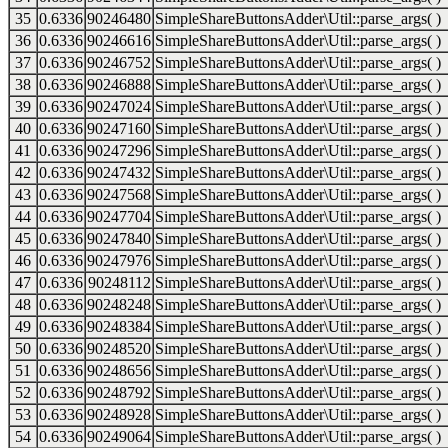
35
0.6336
90246480
SimpleShareButtonsAdder\Util::parse_args( )
36
0.6336
90246616
SimpleShareButtonsAdder\Util::parse_args( )
37
0.6336
90246752
SimpleShareButtonsAdder\Util::parse_args( )
38
0.6336
90246888
SimpleShareButtonsAdder\Util::parse_args( )
39
0.6336
90247024
SimpleShareButtonsAdder\Util::parse_args( )
40
0.6336
90247160
SimpleShareButtonsAdder\Util::parse_args( )
41
0.6336
90247296
SimpleShareButtonsAdder\Util::parse_args( )
42
0.6336
90247432
SimpleShareButtonsAdder\Util::parse_args( )
43
0.6336
90247568
SimpleShareButtonsAdder\Util::parse_args( )
44
0.6336
90247704
SimpleShareButtonsAdder\Util::parse_args( )
45
0.6336
90247840
SimpleShareButtonsAdder\Util::parse_args( )
46
0.6336
90247976
SimpleShareButtonsAdder\Util::parse_args( )
47
0.6336
90248112
SimpleShareButtonsAdder\Util::parse_args( )
48
0.6336
90248248
SimpleShareButtonsAdder\Util::parse_args( )
49
0.6336
90248384
SimpleShareButtonsAdder\Util::parse_args( )
50
0.6336
90248520
SimpleShareButtonsAdder\Util::parse_args( )
51
0.6336
90248656
SimpleShareButtonsAdder\Util::parse_args( )
52
0.6336
90248792
SimpleShareButtonsAdder\Util::parse_args( )
53
0.6336
90248928
SimpleShareButtonsAdder\Util::parse_args( )
54
0.6336
90249064
SimpleShareButtonsAdder\Util::parse_args( )