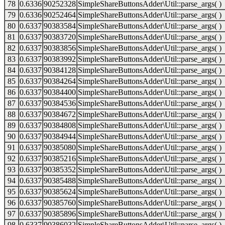
78
0.6336
90252328
SimpleShareButtonsAdder\Util::parse_args( )
79
0.6336
90252464
SimpleShareButtonsAdder\Util::parse_args( )
80
0.6337
90383584
SimpleShareButtonsAdder\Util::parse_args( )
81
0.6337
90383720
SimpleShareButtonsAdder\Util::parse_args( )
82
0.6337
90383856
SimpleShareButtonsAdder\Util::parse_args( )
83
0.6337
90383992
SimpleShareButtonsAdder\Util::parse_args( )
84
0.6337
90384128
SimpleShareButtonsAdder\Util::parse_args( )
85
0.6337
90384264
SimpleShareButtonsAdder\Util::parse_args( )
86
0.6337
90384400
SimpleShareButtonsAdder\Util::parse_args( )
87
0.6337
90384536
SimpleShareButtonsAdder\Util::parse_args( )
88
0.6337
90384672
SimpleShareButtonsAdder\Util::parse_args( )
89
0.6337
90384808
SimpleShareButtonsAdder\Util::parse_args( )
90
0.6337
90384944
SimpleShareButtonsAdder\Util::parse_args( )
91
0.6337
90385080
SimpleShareButtonsAdder\Util::parse_args( )
92
0.6337
90385216
SimpleShareButtonsAdder\Util::parse_args( )
93
0.6337
90385352
SimpleShareButtonsAdder\Util::parse_args( )
94
0.6337
90385488
SimpleShareButtonsAdder\Util::parse_args( )
95
0.6337
90385624
SimpleShareButtonsAdder\Util::parse_args( )
96
0.6337
90385760
SimpleShareButtonsAdder\Util::parse_args( )
97
0.6337
90385896
SimpleShareButtonsAdder\Util::parse_args( )
98
0.6337
90386032
SimpleShareButtonsAdder\Util::parse_args( )