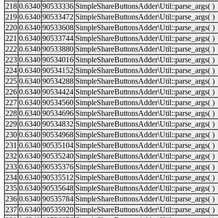
218
0.6340
90533336
SimpleShareButtonsAdder\Util::parse_args( )
219
0.6340
90533472
SimpleShareButtonsAdder\Util::parse_args( )
220
0.6340
90533608
SimpleShareButtonsAdder\Util::parse_args( )
221
0.6340
90533744
SimpleShareButtonsAdder\Util::parse_args( )
222
0.6340
90533880
SimpleShareButtonsAdder\Util::parse_args( )
223
0.6340
90534016
SimpleShareButtonsAdder\Util::parse_args( )
224
0.6340
90534152
SimpleShareButtonsAdder\Util::parse_args( )
225
0.6340
90534288
SimpleShareButtonsAdder\Util::parse_args( )
226
0.6340
90534424
SimpleShareButtonsAdder\Util::parse_args( )
227
0.6340
90534560
SimpleShareButtonsAdder\Util::parse_args( )
228
0.6340
90534696
SimpleShareButtonsAdder\Util::parse_args( )
229
0.6340
90534832
SimpleShareButtonsAdder\Util::parse_args( )
230
0.6340
90534968
SimpleShareButtonsAdder\Util::parse_args( )
231
0.6340
90535104
SimpleShareButtonsAdder\Util::parse_args( )
232
0.6340
90535240
SimpleShareButtonsAdder\Util::parse_args( )
233
0.6340
90535376
SimpleShareButtonsAdder\Util::parse_args( )
234
0.6340
90535512
SimpleShareButtonsAdder\Util::parse_args( )
235
0.6340
90535648
SimpleShareButtonsAdder\Util::parse_args( )
236
0.6340
90535784
SimpleShareButtonsAdder\Util::parse_args( )
237
0.6340
90535920
SimpleShareButtonsAdder\Util::parse_args( )