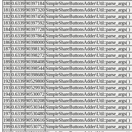
180
0.6339
90397184
SimpleShareButtonsAdder\Util::parse_args( )
181
0.6339
90397320
SimpleShareButtonsAdder\Util::parse_args( )
182
0.6339
90397456
SimpleShareButtonsAdder\Util::parse_args( )
183
0.6339
90397592
SimpleShareButtonsAdder\Util::parse_args( )
184
0.6339
90397728
SimpleShareButtonsAdder\Util::parse_args( )
185
0.6339
90397864
SimpleShareButtonsAdder\Util::parse_args( )
186
0.6339
90398000
SimpleShareButtonsAdder\Util::parse_args( )
187
0.6339
90398136
SimpleShareButtonsAdder\Util::parse_args( )
188
0.6339
90398272
SimpleShareButtonsAdder\Util::parse_args( )
189
0.6339
90398408
SimpleShareButtonsAdder\Util::parse_args( )
190
0.6339
90398544
SimpleShareButtonsAdder\Util::parse_args( )
191
0.6339
90398680
SimpleShareButtonsAdder\Util::parse_args( )
192
0.6339
90529800
SimpleShareButtonsAdder\Util::parse_args( )
193
0.6339
90529936
SimpleShareButtonsAdder\Util::parse_args( )
194
0.6339
90530072
SimpleShareButtonsAdder\Util::parse_args( )
195
0.6339
90530208
SimpleShareButtonsAdder\Util::parse_args( )
196
0.6339
90530344
SimpleShareButtonsAdder\Util::parse_args( )
197
0.6339
90530480
SimpleShareButtonsAdder\Util::parse_args( )
198
0.6339
90530616
SimpleShareButtonsAdder\Util::parse_args( )
199
0.6339
90530752
SimpleShareButtonsAdder\Util::parse_args( )