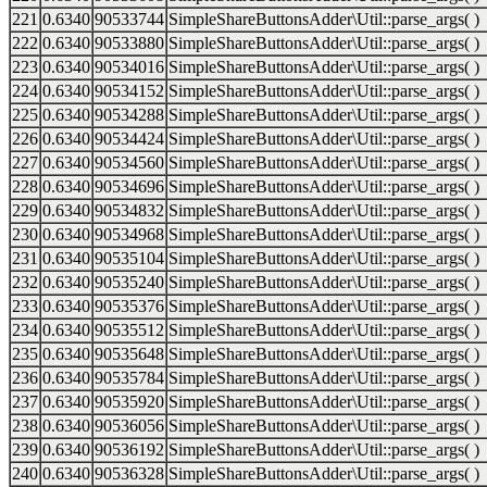
221
0.6340
90533744
SimpleShareButtonsAdder\Util::parse_args( )
222
0.6340
90533880
SimpleShareButtonsAdder\Util::parse_args( )
223
0.6340
90534016
SimpleShareButtonsAdder\Util::parse_args( )
224
0.6340
90534152
SimpleShareButtonsAdder\Util::parse_args( )
225
0.6340
90534288
SimpleShareButtonsAdder\Util::parse_args( )
226
0.6340
90534424
SimpleShareButtonsAdder\Util::parse_args( )
227
0.6340
90534560
SimpleShareButtonsAdder\Util::parse_args( )
228
0.6340
90534696
SimpleShareButtonsAdder\Util::parse_args( )
229
0.6340
90534832
SimpleShareButtonsAdder\Util::parse_args( )
230
0.6340
90534968
SimpleShareButtonsAdder\Util::parse_args( )
231
0.6340
90535104
SimpleShareButtonsAdder\Util::parse_args( )
232
0.6340
90535240
SimpleShareButtonsAdder\Util::parse_args( )
233
0.6340
90535376
SimpleShareButtonsAdder\Util::parse_args( )
234
0.6340
90535512
SimpleShareButtonsAdder\Util::parse_args( )
235
0.6340
90535648
SimpleShareButtonsAdder\Util::parse_args( )
236
0.6340
90535784
SimpleShareButtonsAdder\Util::parse_args( )
237
0.6340
90535920
SimpleShareButtonsAdder\Util::parse_args( )
238
0.6340
90536056
SimpleShareButtonsAdder\Util::parse_args( )
239
0.6340
90536192
SimpleShareButtonsAdder\Util::parse_args( )
240
0.6340
90536328
SimpleShareButtonsAdder\Util::parse_args( )