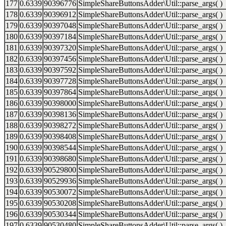
177
0.6339
90396776
SimpleShareButtonsAdder\Util::parse_args( )
178
0.6339
90396912
SimpleShareButtonsAdder\Util::parse_args( )
179
0.6339
90397048
SimpleShareButtonsAdder\Util::parse_args( )
180
0.6339
90397184
SimpleShareButtonsAdder\Util::parse_args( )
181
0.6339
90397320
SimpleShareButtonsAdder\Util::parse_args( )
182
0.6339
90397456
SimpleShareButtonsAdder\Util::parse_args( )
183
0.6339
90397592
SimpleShareButtonsAdder\Util::parse_args( )
184
0.6339
90397728
SimpleShareButtonsAdder\Util::parse_args( )
185
0.6339
90397864
SimpleShareButtonsAdder\Util::parse_args( )
186
0.6339
90398000
SimpleShareButtonsAdder\Util::parse_args( )
187
0.6339
90398136
SimpleShareButtonsAdder\Util::parse_args( )
188
0.6339
90398272
SimpleShareButtonsAdder\Util::parse_args( )
189
0.6339
90398408
SimpleShareButtonsAdder\Util::parse_args( )
190
0.6339
90398544
SimpleShareButtonsAdder\Util::parse_args( )
191
0.6339
90398680
SimpleShareButtonsAdder\Util::parse_args( )
192
0.6339
90529800
SimpleShareButtonsAdder\Util::parse_args( )
193
0.6339
90529936
SimpleShareButtonsAdder\Util::parse_args( )
194
0.6339
90530072
SimpleShareButtonsAdder\Util::parse_args( )
195
0.6339
90530208
SimpleShareButtonsAdder\Util::parse_args( )
196
0.6339
90530344
SimpleShareButtonsAdder\Util::parse_args( )
197
0.6339
90530480
SimpleShareButtonsAdder\Util::parse_args( )