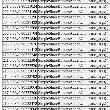
200
0.6339
90530888
SimpleShareButtonsAdder\Util::parse_args( )
201
0.6339
90531024
SimpleShareButtonsAdder\Util::parse_args( )
202
0.6340
90531160
SimpleShareButtonsAdder\Util::parse_args( )
203
0.6340
90531296
SimpleShareButtonsAdder\Util::parse_args( )
204
0.6340
90531432
SimpleShareButtonsAdder\Util::parse_args( )
205
0.6340
90531568
SimpleShareButtonsAdder\Util::parse_args( )
206
0.6340
90531704
SimpleShareButtonsAdder\Util::parse_args( )
207
0.6340
90531840
SimpleShareButtonsAdder\Util::parse_args( )
208
0.6340
90531976
SimpleShareButtonsAdder\Util::parse_args( )
209
0.6340
90532112
SimpleShareButtonsAdder\Util::parse_args( )
210
0.6340
90532248
SimpleShareButtonsAdder\Util::parse_args( )
211
0.6340
90532384
SimpleShareButtonsAdder\Util::parse_args( )
212
0.6340
90532520
SimpleShareButtonsAdder\Util::parse_args( )
213
0.6340
90532656
SimpleShareButtonsAdder\Util::parse_args( )
214
0.6340
90532792
SimpleShareButtonsAdder\Util::parse_args( )
215
0.6340
90532928
SimpleShareButtonsAdder\Util::parse_args( )
216
0.6340
90533064
SimpleShareButtonsAdder\Util::parse_args( )
217
0.6340
90533200
SimpleShareButtonsAdder\Util::parse_args( )
218
0.6340
90533336
SimpleShareButtonsAdder\Util::parse_args( )
219
0.6340
90533472
SimpleShareButtonsAdder\Util::parse_args( )
220
0.6340
90533608
SimpleShareButtonsAdder\Util::parse_args( )