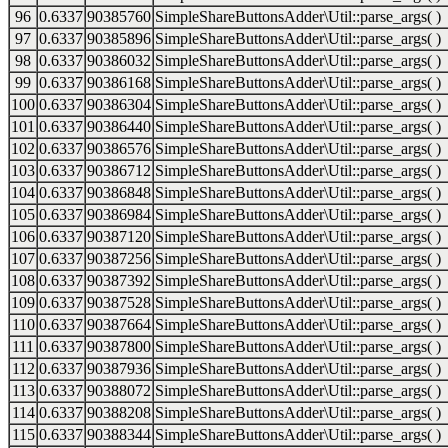
96
0.6337
90385760
SimpleShareButtonsAdder\Util::parse_args( )
97
0.6337
90385896
SimpleShareButtonsAdder\Util::parse_args( )
98
0.6337
90386032
SimpleShareButtonsAdder\Util::parse_args( )
99
0.6337
90386168
SimpleShareButtonsAdder\Util::parse_args( )
100
0.6337
90386304
SimpleShareButtonsAdder\Util::parse_args( )
101
0.6337
90386440
SimpleShareButtonsAdder\Util::parse_args( )
102
0.6337
90386576
SimpleShareButtonsAdder\Util::parse_args( )
103
0.6337
90386712
SimpleShareButtonsAdder\Util::parse_args( )
104
0.6337
90386848
SimpleShareButtonsAdder\Util::parse_args( )
105
0.6337
90386984
SimpleShareButtonsAdder\Util::parse_args( )
106
0.6337
90387120
SimpleShareButtonsAdder\Util::parse_args( )
107
0.6337
90387256
SimpleShareButtonsAdder\Util::parse_args( )
108
0.6337
90387392
SimpleShareButtonsAdder\Util::parse_args( )
109
0.6337
90387528
SimpleShareButtonsAdder\Util::parse_args( )
110
0.6337
90387664
SimpleShareButtonsAdder\Util::parse_args( )
111
0.6337
90387800
SimpleShareButtonsAdder\Util::parse_args( )
112
0.6337
90387936
SimpleShareButtonsAdder\Util::parse_args( )
113
0.6337
90388072
SimpleShareButtonsAdder\Util::parse_args( )
114
0.6337
90388208
SimpleShareButtonsAdder\Util::parse_args( )
115
0.6337
90388344
SimpleShareButtonsAdder\Util::parse_args( )