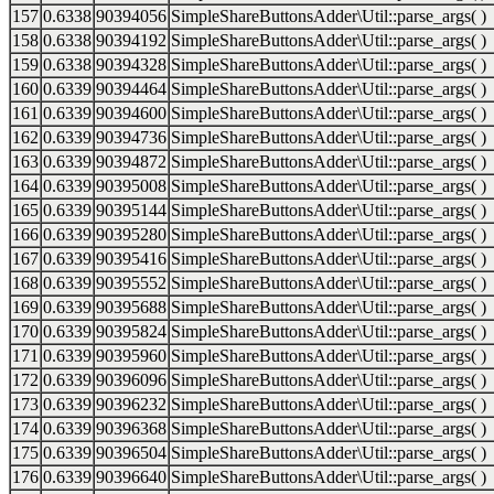
157
0.6338
90394056
SimpleShareButtonsAdder\Util::parse_args( )
158
0.6338
90394192
SimpleShareButtonsAdder\Util::parse_args( )
159
0.6338
90394328
SimpleShareButtonsAdder\Util::parse_args( )
160
0.6339
90394464
SimpleShareButtonsAdder\Util::parse_args( )
161
0.6339
90394600
SimpleShareButtonsAdder\Util::parse_args( )
162
0.6339
90394736
SimpleShareButtonsAdder\Util::parse_args( )
163
0.6339
90394872
SimpleShareButtonsAdder\Util::parse_args( )
164
0.6339
90395008
SimpleShareButtonsAdder\Util::parse_args( )
165
0.6339
90395144
SimpleShareButtonsAdder\Util::parse_args( )
166
0.6339
90395280
SimpleShareButtonsAdder\Util::parse_args( )
167
0.6339
90395416
SimpleShareButtonsAdder\Util::parse_args( )
168
0.6339
90395552
SimpleShareButtonsAdder\Util::parse_args( )
169
0.6339
90395688
SimpleShareButtonsAdder\Util::parse_args( )
170
0.6339
90395824
SimpleShareButtonsAdder\Util::parse_args( )
171
0.6339
90395960
SimpleShareButtonsAdder\Util::parse_args( )
172
0.6339
90396096
SimpleShareButtonsAdder\Util::parse_args( )
173
0.6339
90396232
SimpleShareButtonsAdder\Util::parse_args( )
174
0.6339
90396368
SimpleShareButtonsAdder\Util::parse_args( )
175
0.6339
90396504
SimpleShareButtonsAdder\Util::parse_args( )
176
0.6339
90396640
SimpleShareButtonsAdder\Util::parse_args( )