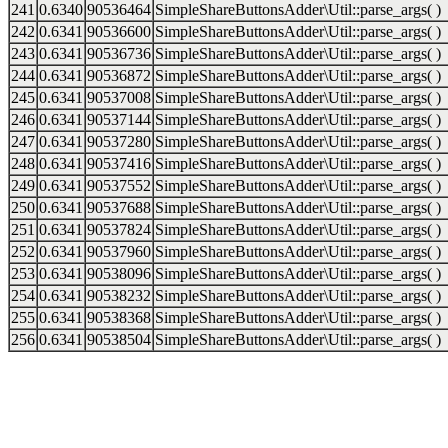
241
0.6340
90536464
SimpleShareButtonsAdder\Util::parse_args( )
242
0.6341
90536600
SimpleShareButtonsAdder\Util::parse_args( )
243
0.6341
90536736
SimpleShareButtonsAdder\Util::parse_args( )
244
0.6341
90536872
SimpleShareButtonsAdder\Util::parse_args( )
245
0.6341
90537008
SimpleShareButtonsAdder\Util::parse_args( )
246
0.6341
90537144
SimpleShareButtonsAdder\Util::parse_args( )
247
0.6341
90537280
SimpleShareButtonsAdder\Util::parse_args( )
248
0.6341
90537416
SimpleShareButtonsAdder\Util::parse_args( )
249
0.6341
90537552
SimpleShareButtonsAdder\Util::parse_args( )
250
0.6341
90537688
SimpleShareButtonsAdder\Util::parse_args( )
251
0.6341
90537824
SimpleShareButtonsAdder\Util::parse_args( )
252
0.6341
90537960
SimpleShareButtonsAdder\Util::parse_args( )
253
0.6341
90538096
SimpleShareButtonsAdder\Util::parse_args( )
254
0.6341
90538232
SimpleShareButtonsAdder\Util::parse_args( )
255
0.6341
90538368
SimpleShareButtonsAdder\Util::parse_args( )
256
0.6341
90538504
SimpleShareButtonsAdder\Util::parse_args( )