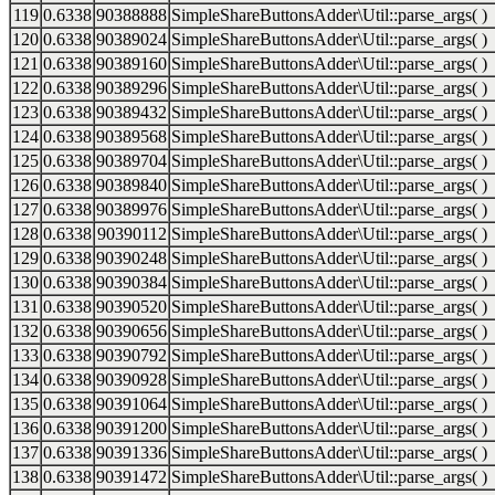
119
0.6338
90388888
SimpleShareButtonsAdder\Util::parse_args( )
120
0.6338
90389024
SimpleShareButtonsAdder\Util::parse_args( )
121
0.6338
90389160
SimpleShareButtonsAdder\Util::parse_args( )
122
0.6338
90389296
SimpleShareButtonsAdder\Util::parse_args( )
123
0.6338
90389432
SimpleShareButtonsAdder\Util::parse_args( )
124
0.6338
90389568
SimpleShareButtonsAdder\Util::parse_args( )
125
0.6338
90389704
SimpleShareButtonsAdder\Util::parse_args( )
126
0.6338
90389840
SimpleShareButtonsAdder\Util::parse_args( )
127
0.6338
90389976
SimpleShareButtonsAdder\Util::parse_args( )
128
0.6338
90390112
SimpleShareButtonsAdder\Util::parse_args( )
129
0.6338
90390248
SimpleShareButtonsAdder\Util::parse_args( )
130
0.6338
90390384
SimpleShareButtonsAdder\Util::parse_args( )
131
0.6338
90390520
SimpleShareButtonsAdder\Util::parse_args( )
132
0.6338
90390656
SimpleShareButtonsAdder\Util::parse_args( )
133
0.6338
90390792
SimpleShareButtonsAdder\Util::parse_args( )
134
0.6338
90390928
SimpleShareButtonsAdder\Util::parse_args( )
135
0.6338
90391064
SimpleShareButtonsAdder\Util::parse_args( )
136
0.6338
90391200
SimpleShareButtonsAdder\Util::parse_args( )
137
0.6338
90391336
SimpleShareButtonsAdder\Util::parse_args( )
138
0.6338
90391472
SimpleShareButtonsAdder\Util::parse_args( )