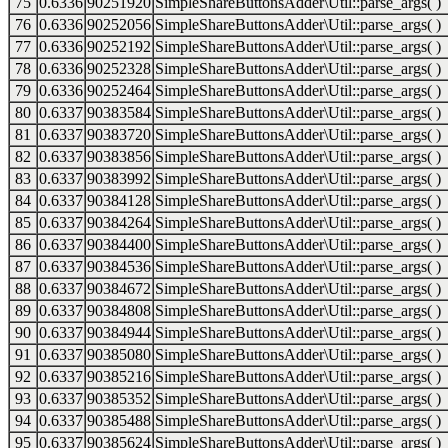
75
0.6336
90251920
SimpleShareButtonsAdder\Util::parse_args( )
76
0.6336
90252056
SimpleShareButtonsAdder\Util::parse_args( )
77
0.6336
90252192
SimpleShareButtonsAdder\Util::parse_args( )
78
0.6336
90252328
SimpleShareButtonsAdder\Util::parse_args( )
79
0.6336
90252464
SimpleShareButtonsAdder\Util::parse_args( )
80
0.6337
90383584
SimpleShareButtonsAdder\Util::parse_args( )
81
0.6337
90383720
SimpleShareButtonsAdder\Util::parse_args( )
82
0.6337
90383856
SimpleShareButtonsAdder\Util::parse_args( )
83
0.6337
90383992
SimpleShareButtonsAdder\Util::parse_args( )
84
0.6337
90384128
SimpleShareButtonsAdder\Util::parse_args( )
85
0.6337
90384264
SimpleShareButtonsAdder\Util::parse_args( )
86
0.6337
90384400
SimpleShareButtonsAdder\Util::parse_args( )
87
0.6337
90384536
SimpleShareButtonsAdder\Util::parse_args( )
88
0.6337
90384672
SimpleShareButtonsAdder\Util::parse_args( )
89
0.6337
90384808
SimpleShareButtonsAdder\Util::parse_args( )
90
0.6337
90384944
SimpleShareButtonsAdder\Util::parse_args( )
91
0.6337
90385080
SimpleShareButtonsAdder\Util::parse_args( )
92
0.6337
90385216
SimpleShareButtonsAdder\Util::parse_args( )
93
0.6337
90385352
SimpleShareButtonsAdder\Util::parse_args( )
94
0.6337
90385488
SimpleShareButtonsAdder\Util::parse_args( )
95
0.6337
90385624
SimpleShareButtonsAdder\Util::parse_args( )