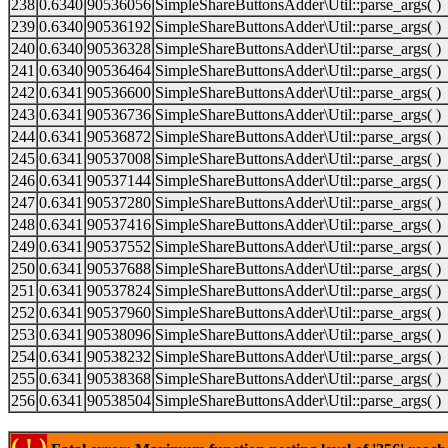
238
0.6340
90536056
SimpleShareButtonsAdder\Util::parse_args( )
239
0.6340
90536192
SimpleShareButtonsAdder\Util::parse_args( )
240
0.6340
90536328
SimpleShareButtonsAdder\Util::parse_args( )
241
0.6340
90536464
SimpleShareButtonsAdder\Util::parse_args( )
242
0.6341
90536600
SimpleShareButtonsAdder\Util::parse_args( )
243
0.6341
90536736
SimpleShareButtonsAdder\Util::parse_args( )
244
0.6341
90536872
SimpleShareButtonsAdder\Util::parse_args( )
245
0.6341
90537008
SimpleShareButtonsAdder\Util::parse_args( )
246
0.6341
90537144
SimpleShareButtonsAdder\Util::parse_args( )
247
0.6341
90537280
SimpleShareButtonsAdder\Util::parse_args( )
248
0.6341
90537416
SimpleShareButtonsAdder\Util::parse_args( )
249
0.6341
90537552
SimpleShareButtonsAdder\Util::parse_args( )
250
0.6341
90537688
SimpleShareButtonsAdder\Util::parse_args( )
251
0.6341
90537824
SimpleShareButtonsAdder\Util::parse_args( )
252
0.6341
90537960
SimpleShareButtonsAdder\Util::parse_args( )
253
0.6341
90538096
SimpleShareButtonsAdder\Util::parse_args( )
254
0.6341
90538232
SimpleShareButtonsAdder\Util::parse_args( )
255
0.6341
90538368
SimpleShareButtonsAdder\Util::parse_args( )
256
0.6341
90538504
SimpleShareButtonsAdder\Util::parse_args( )
( ! )