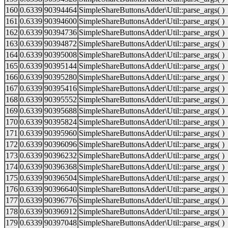
160
0.6339
90394464
SimpleShareButtonsAdder\Util::parse_args( )
161
0.6339
90394600
SimpleShareButtonsAdder\Util::parse_args( )
162
0.6339
90394736
SimpleShareButtonsAdder\Util::parse_args( )
163
0.6339
90394872
SimpleShareButtonsAdder\Util::parse_args( )
164
0.6339
90395008
SimpleShareButtonsAdder\Util::parse_args( )
165
0.6339
90395144
SimpleShareButtonsAdder\Util::parse_args( )
166
0.6339
90395280
SimpleShareButtonsAdder\Util::parse_args( )
167
0.6339
90395416
SimpleShareButtonsAdder\Util::parse_args( )
168
0.6339
90395552
SimpleShareButtonsAdder\Util::parse_args( )
169
0.6339
90395688
SimpleShareButtonsAdder\Util::parse_args( )
170
0.6339
90395824
SimpleShareButtonsAdder\Util::parse_args( )
171
0.6339
90395960
SimpleShareButtonsAdder\Util::parse_args( )
172
0.6339
90396096
SimpleShareButtonsAdder\Util::parse_args( )
173
0.6339
90396232
SimpleShareButtonsAdder\Util::parse_args( )
174
0.6339
90396368
SimpleShareButtonsAdder\Util::parse_args( )
175
0.6339
90396504
SimpleShareButtonsAdder\Util::parse_args( )
176
0.6339
90396640
SimpleShareButtonsAdder\Util::parse_args( )
177
0.6339
90396776
SimpleShareButtonsAdder\Util::parse_args( )
178
0.6339
90396912
SimpleShareButtonsAdder\Util::parse_args( )
179
0.6339
90397048
SimpleShareButtonsAdder\Util::parse_args( )