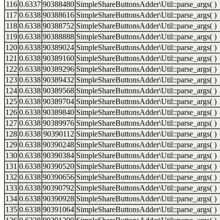
116
0.6337
90388480
SimpleShareButtonsAdder\Util::parse_args( )
117
0.6338
90388616
SimpleShareButtonsAdder\Util::parse_args( )
118
0.6338
90388752
SimpleShareButtonsAdder\Util::parse_args( )
119
0.6338
90388888
SimpleShareButtonsAdder\Util::parse_args( )
120
0.6338
90389024
SimpleShareButtonsAdder\Util::parse_args( )
121
0.6338
90389160
SimpleShareButtonsAdder\Util::parse_args( )
122
0.6338
90389296
SimpleShareButtonsAdder\Util::parse_args( )
123
0.6338
90389432
SimpleShareButtonsAdder\Util::parse_args( )
124
0.6338
90389568
SimpleShareButtonsAdder\Util::parse_args( )
125
0.6338
90389704
SimpleShareButtonsAdder\Util::parse_args( )
126
0.6338
90389840
SimpleShareButtonsAdder\Util::parse_args( )
127
0.6338
90389976
SimpleShareButtonsAdder\Util::parse_args( )
128
0.6338
90390112
SimpleShareButtonsAdder\Util::parse_args( )
129
0.6338
90390248
SimpleShareButtonsAdder\Util::parse_args( )
130
0.6338
90390384
SimpleShareButtonsAdder\Util::parse_args( )
131
0.6338
90390520
SimpleShareButtonsAdder\Util::parse_args( )
132
0.6338
90390656
SimpleShareButtonsAdder\Util::parse_args( )
133
0.6338
90390792
SimpleShareButtonsAdder\Util::parse_args( )
134
0.6338
90390928
SimpleShareButtonsAdder\Util::parse_args( )
135
0.6338
90391064
SimpleShareButtonsAdder\Util::parse_args( )