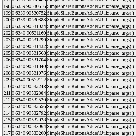
198
0.6339
90530616
SimpleShareButtonsAdder\Util::parse_args( )
199
0.6339
90530752
SimpleShareButtonsAdder\Util::parse_args( )
200
0.6339
90530888
SimpleShareButtonsAdder\Util::parse_args( )
201
0.6339
90531024
SimpleShareButtonsAdder\Util::parse_args( )
202
0.6340
90531160
SimpleShareButtonsAdder\Util::parse_args( )
203
0.6340
90531296
SimpleShareButtonsAdder\Util::parse_args( )
204
0.6340
90531432
SimpleShareButtonsAdder\Util::parse_args( )
205
0.6340
90531568
SimpleShareButtonsAdder\Util::parse_args( )
206
0.6340
90531704
SimpleShareButtonsAdder\Util::parse_args( )
207
0.6340
90531840
SimpleShareButtonsAdder\Util::parse_args( )
208
0.6340
90531976
SimpleShareButtonsAdder\Util::parse_args( )
209
0.6340
90532112
SimpleShareButtonsAdder\Util::parse_args( )
210
0.6340
90532248
SimpleShareButtonsAdder\Util::parse_args( )
211
0.6340
90532384
SimpleShareButtonsAdder\Util::parse_args( )
212
0.6340
90532520
SimpleShareButtonsAdder\Util::parse_args( )
213
0.6340
90532656
SimpleShareButtonsAdder\Util::parse_args( )
214
0.6340
90532792
SimpleShareButtonsAdder\Util::parse_args( )
215
0.6340
90532928
SimpleShareButtonsAdder\Util::parse_args( )
216
0.6340
90533064
SimpleShareButtonsAdder\Util::parse_args( )
217
0.6340
90533200
SimpleShareButtonsAdder\Util::parse_args( )