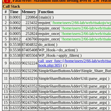
Fatal error: Maximum function nesting level of '256' reac
Call Stack
#
Time
Memory
Function
1
0.0001
220864
{main}( )
2
0.0002
223432
require(
'/home/users/2/66-lab/web/risakojo/w
3
0.0004
241192
require_once(
'/home/users/2/66-lab/web/risak
4
0.0005
252824
require_once(
'/home/users/2/66-lab/web/risak
5
0.0012
436760
require_once(
'/home/users/2/66-lab/web/risak
6
0.5538
87404832
do_action( )
7
0.5538
87405408
WP_Hook->do_action( )
8
0.5538
87405504
WP_Hook->apply_filters( )
call_user_func:{/home/users/2/66-lab/web/ris
9
0.6333
90232224
hook.php:305}
( )
10
0.6333
90232296
SimpleShareButtonsAdder\Simple_Share_Butt
11
0.6335
90243216
SimpleShareButtonsAdder\Util::parse_args( )
12
0.6335
90243352
SimpleShareButtonsAdder\Util::parse_args( )
13
0.6335
90243488
SimpleShareButtonsAdder\Util::parse_args( )
14
0.6335
90243624
SimpleShareButtonsAdder\Util::parse_args( )
15
0.6335
90243760
SimpleShareButtonsAdder\Util::parse_args( )
16
0.6335
90243896
SimpleShareButtonsAdder\Util::parse_args( )