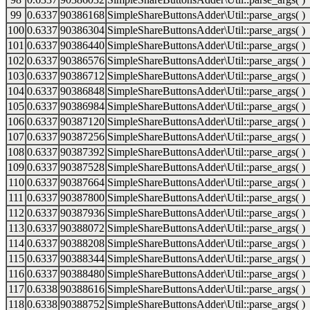
99
0.6337
90386168
SimpleShareButtonsAdder\Util::parse_args( )
100
0.6337
90386304
SimpleShareButtonsAdder\Util::parse_args( )
101
0.6337
90386440
SimpleShareButtonsAdder\Util::parse_args( )
102
0.6337
90386576
SimpleShareButtonsAdder\Util::parse_args( )
103
0.6337
90386712
SimpleShareButtonsAdder\Util::parse_args( )
104
0.6337
90386848
SimpleShareButtonsAdder\Util::parse_args( )
105
0.6337
90386984
SimpleShareButtonsAdder\Util::parse_args( )
106
0.6337
90387120
SimpleShareButtonsAdder\Util::parse_args( )
107
0.6337
90387256
SimpleShareButtonsAdder\Util::parse_args( )
108
0.6337
90387392
SimpleShareButtonsAdder\Util::parse_args( )
109
0.6337
90387528
SimpleShareButtonsAdder\Util::parse_args( )
110
0.6337
90387664
SimpleShareButtonsAdder\Util::parse_args( )
111
0.6337
90387800
SimpleShareButtonsAdder\Util::parse_args( )
112
0.6337
90387936
SimpleShareButtonsAdder\Util::parse_args( )
113
0.6337
90388072
SimpleShareButtonsAdder\Util::parse_args( )
114
0.6337
90388208
SimpleShareButtonsAdder\Util::parse_args( )
115
0.6337
90388344
SimpleShareButtonsAdder\Util::parse_args( )
116
0.6337
90388480
SimpleShareButtonsAdder\Util::parse_args( )
117
0.6338
90388616
SimpleShareButtonsAdder\Util::parse_args( )
118
0.6338
90388752
SimpleShareButtonsAdder\Util::parse_args( )