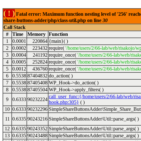
( ! )
Fatal error: Maximum function nesting level of '256' reach
share-buttons-adder/php/class-util.php on line
30
Call Stack
#
Time
Memory
Function
1
0.0001
220864
{main}( )
2
0.0002
223432
require(
'/home/users/2/66-lab/web/risakojo/w
3
0.0004
241192
require_once(
'/home/users/2/66-lab/web/risak
4
0.0005
252824
require_once(
'/home/users/2/66-lab/web/risak
5
0.0012
436760
require_once(
'/home/users/2/66-lab/web/risak
6
0.5538
87404832
do_action( )
7
0.5538
87405408
WP_Hook->do_action( )
8
0.5538
87405504
WP_Hook->apply_filters( )
call_user_func:{/home/users/2/66-lab/web/ris
9
0.6333
90232224
hook.php:305}
( )
10
0.6333
90232296
SimpleShareButtonsAdder\Simple_Share_Butt
11
0.6335
90243216
SimpleShareButtonsAdder\Util::parse_args( )
12
0.6335
90243352
SimpleShareButtonsAdder\Util::parse_args( )
13
0.6335
90243488
SimpleShareButtonsAdder\Util::parse_args( )