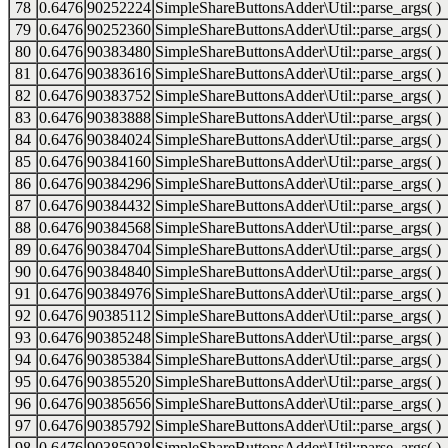
78
0.6476
90252224
SimpleShareButtonsAdder\Util::parse_args( )
79
0.6476
90252360
SimpleShareButtonsAdder\Util::parse_args( )
80
0.6476
90383480
SimpleShareButtonsAdder\Util::parse_args( )
81
0.6476
90383616
SimpleShareButtonsAdder\Util::parse_args( )
82
0.6476
90383752
SimpleShareButtonsAdder\Util::parse_args( )
83
0.6476
90383888
SimpleShareButtonsAdder\Util::parse_args( )
84
0.6476
90384024
SimpleShareButtonsAdder\Util::parse_args( )
85
0.6476
90384160
SimpleShareButtonsAdder\Util::parse_args( )
86
0.6476
90384296
SimpleShareButtonsAdder\Util::parse_args( )
87
0.6476
90384432
SimpleShareButtonsAdder\Util::parse_args( )
88
0.6476
90384568
SimpleShareButtonsAdder\Util::parse_args( )
89
0.6476
90384704
SimpleShareButtonsAdder\Util::parse_args( )
90
0.6476
90384840
SimpleShareButtonsAdder\Util::parse_args( )
91
0.6476
90384976
SimpleShareButtonsAdder\Util::parse_args( )
92
0.6476
90385112
SimpleShareButtonsAdder\Util::parse_args( )
93
0.6476
90385248
SimpleShareButtonsAdder\Util::parse_args( )
94
0.6476
90385384
SimpleShareButtonsAdder\Util::parse_args( )
95
0.6476
90385520
SimpleShareButtonsAdder\Util::parse_args( )
96
0.6476
90385656
SimpleShareButtonsAdder\Util::parse_args( )
97
0.6476
90385792
SimpleShareButtonsAdder\Util::parse_args( )
98
0.6476
90385928
SimpleShareButtonsAdder\Util::parse_args( )