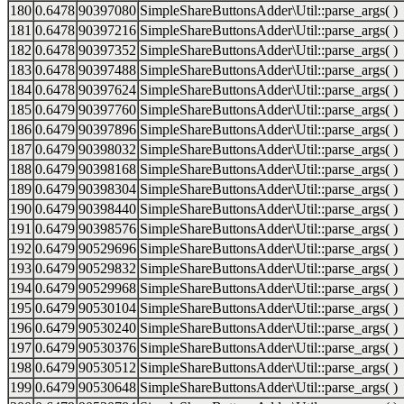
180
0.6478
90397080
SimpleShareButtonsAdder\Util::parse_args( )
181
0.6478
90397216
SimpleShareButtonsAdder\Util::parse_args( )
182
0.6478
90397352
SimpleShareButtonsAdder\Util::parse_args( )
183
0.6478
90397488
SimpleShareButtonsAdder\Util::parse_args( )
184
0.6478
90397624
SimpleShareButtonsAdder\Util::parse_args( )
185
0.6479
90397760
SimpleShareButtonsAdder\Util::parse_args( )
186
0.6479
90397896
SimpleShareButtonsAdder\Util::parse_args( )
187
0.6479
90398032
SimpleShareButtonsAdder\Util::parse_args( )
188
0.6479
90398168
SimpleShareButtonsAdder\Util::parse_args( )
189
0.6479
90398304
SimpleShareButtonsAdder\Util::parse_args( )
190
0.6479
90398440
SimpleShareButtonsAdder\Util::parse_args( )
191
0.6479
90398576
SimpleShareButtonsAdder\Util::parse_args( )
192
0.6479
90529696
SimpleShareButtonsAdder\Util::parse_args( )
193
0.6479
90529832
SimpleShareButtonsAdder\Util::parse_args( )
194
0.6479
90529968
SimpleShareButtonsAdder\Util::parse_args( )
195
0.6479
90530104
SimpleShareButtonsAdder\Util::parse_args( )
196
0.6479
90530240
SimpleShareButtonsAdder\Util::parse_args( )
197
0.6479
90530376
SimpleShareButtonsAdder\Util::parse_args( )
198
0.6479
90530512
SimpleShareButtonsAdder\Util::parse_args( )
199
0.6479
90530648
SimpleShareButtonsAdder\Util::parse_args( )