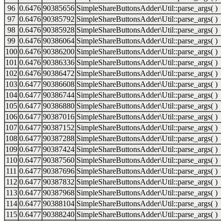
96
0.6476
90385656
SimpleShareButtonsAdder\Util::parse_args( )
97
0.6476
90385792
SimpleShareButtonsAdder\Util::parse_args( )
98
0.6476
90385928
SimpleShareButtonsAdder\Util::parse_args( )
99
0.6476
90386064
SimpleShareButtonsAdder\Util::parse_args( )
100
0.6476
90386200
SimpleShareButtonsAdder\Util::parse_args( )
101
0.6476
90386336
SimpleShareButtonsAdder\Util::parse_args( )
102
0.6476
90386472
SimpleShareButtonsAdder\Util::parse_args( )
103
0.6477
90386608
SimpleShareButtonsAdder\Util::parse_args( )
104
0.6477
90386744
SimpleShareButtonsAdder\Util::parse_args( )
105
0.6477
90386880
SimpleShareButtonsAdder\Util::parse_args( )
106
0.6477
90387016
SimpleShareButtonsAdder\Util::parse_args( )
107
0.6477
90387152
SimpleShareButtonsAdder\Util::parse_args( )
108
0.6477
90387288
SimpleShareButtonsAdder\Util::parse_args( )
109
0.6477
90387424
SimpleShareButtonsAdder\Util::parse_args( )
110
0.6477
90387560
SimpleShareButtonsAdder\Util::parse_args( )
111
0.6477
90387696
SimpleShareButtonsAdder\Util::parse_args( )
112
0.6477
90387832
SimpleShareButtonsAdder\Util::parse_args( )
113
0.6477
90387968
SimpleShareButtonsAdder\Util::parse_args( )
114
0.6477
90388104
SimpleShareButtonsAdder\Util::parse_args( )
115
0.6477
90388240
SimpleShareButtonsAdder\Util::parse_args( )