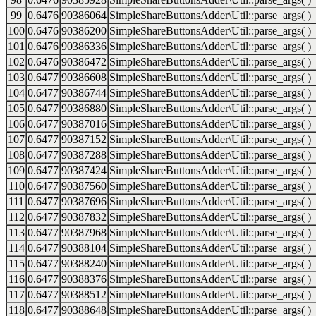
99
0.6476
90386064
SimpleShareButtonsAdder\Util::parse_args( )
100
0.6476
90386200
SimpleShareButtonsAdder\Util::parse_args( )
101
0.6476
90386336
SimpleShareButtonsAdder\Util::parse_args( )
102
0.6476
90386472
SimpleShareButtonsAdder\Util::parse_args( )
103
0.6477
90386608
SimpleShareButtonsAdder\Util::parse_args( )
104
0.6477
90386744
SimpleShareButtonsAdder\Util::parse_args( )
105
0.6477
90386880
SimpleShareButtonsAdder\Util::parse_args( )
106
0.6477
90387016
SimpleShareButtonsAdder\Util::parse_args( )
107
0.6477
90387152
SimpleShareButtonsAdder\Util::parse_args( )
108
0.6477
90387288
SimpleShareButtonsAdder\Util::parse_args( )
109
0.6477
90387424
SimpleShareButtonsAdder\Util::parse_args( )
110
0.6477
90387560
SimpleShareButtonsAdder\Util::parse_args( )
111
0.6477
90387696
SimpleShareButtonsAdder\Util::parse_args( )
112
0.6477
90387832
SimpleShareButtonsAdder\Util::parse_args( )
113
0.6477
90387968
SimpleShareButtonsAdder\Util::parse_args( )
114
0.6477
90388104
SimpleShareButtonsAdder\Util::parse_args( )
115
0.6477
90388240
SimpleShareButtonsAdder\Util::parse_args( )
116
0.6477
90388376
SimpleShareButtonsAdder\Util::parse_args( )
117
0.6477
90388512
SimpleShareButtonsAdder\Util::parse_args( )
118
0.6477
90388648
SimpleShareButtonsAdder\Util::parse_args( )