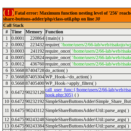
( ! )
Fatal error: Maximum function nesting level of '256' reach
share-buttons-adder/php/class-util.php on line
30
Call Stack
#
Time
Memory
Function
1
0.0001
220864
{main}( )
2
0.0002
223432
require(
'/home/users/2/66-lab/web/risakojo/w
3
0.0003
241192
require_once(
'/home/users/2/66-lab/web/risak
4
0.0005
252824
require_once(
'/home/users/2/66-lab/web/risak
5
0.0012
436760
require_once(
'/home/users/2/66-lab/web/risak
6
0.5668
87404728
do_action( )
7
0.5668
87405304
WP_Hook->do_action( )
8
0.5668
87405400
WP_Hook->apply_filters( )
call_user_func:{/home/users/2/66-lab/web/ris
9
0.6472
90232120
hook.php:305}
( )
10
0.6472
90232192
SimpleShareButtonsAdder\Simple_Share_Butt
11
0.6475
90243112
SimpleShareButtonsAdder\Util::parse_args( )
12
0.6475
90243248
SimpleShareButtonsAdder\Util::parse_args( )
13
0.6475
90243384
SimpleShareButtonsAdder\Util::parse_args( )