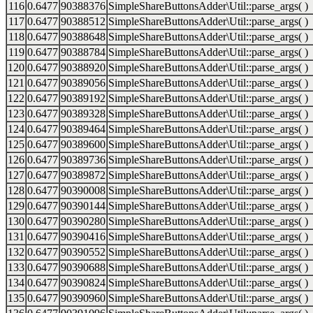
116
0.6477
90388376
SimpleShareButtonsAdder\Util::parse_args( )
117
0.6477
90388512
SimpleShareButtonsAdder\Util::parse_args( )
118
0.6477
90388648
SimpleShareButtonsAdder\Util::parse_args( )
119
0.6477
90388784
SimpleShareButtonsAdder\Util::parse_args( )
120
0.6477
90388920
SimpleShareButtonsAdder\Util::parse_args( )
121
0.6477
90389056
SimpleShareButtonsAdder\Util::parse_args( )
122
0.6477
90389192
SimpleShareButtonsAdder\Util::parse_args( )
123
0.6477
90389328
SimpleShareButtonsAdder\Util::parse_args( )
124
0.6477
90389464
SimpleShareButtonsAdder\Util::parse_args( )
125
0.6477
90389600
SimpleShareButtonsAdder\Util::parse_args( )
126
0.6477
90389736
SimpleShareButtonsAdder\Util::parse_args( )
127
0.6477
90389872
SimpleShareButtonsAdder\Util::parse_args( )
128
0.6477
90390008
SimpleShareButtonsAdder\Util::parse_args( )
129
0.6477
90390144
SimpleShareButtonsAdder\Util::parse_args( )
130
0.6477
90390280
SimpleShareButtonsAdder\Util::parse_args( )
131
0.6477
90390416
SimpleShareButtonsAdder\Util::parse_args( )
132
0.6477
90390552
SimpleShareButtonsAdder\Util::parse_args( )
133
0.6477
90390688
SimpleShareButtonsAdder\Util::parse_args( )
134
0.6477
90390824
SimpleShareButtonsAdder\Util::parse_args( )
135
0.6477
90390960
SimpleShareButtonsAdder\Util::parse_args( )