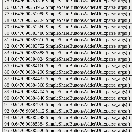
75
0.6476
90251816
SimpleShareButtonsAdder\Util::parse_args( )
76
0.6476
90251952
SimpleShareButtonsAdder\Util::parse_args( )
77
0.6476
90252088
SimpleShareButtonsAdder\Util::parse_args( )
78
0.6476
90252224
SimpleShareButtonsAdder\Util::parse_args( )
79
0.6476
90252360
SimpleShareButtonsAdder\Util::parse_args( )
80
0.6476
90383480
SimpleShareButtonsAdder\Util::parse_args( )
81
0.6476
90383616
SimpleShareButtonsAdder\Util::parse_args( )
82
0.6476
90383752
SimpleShareButtonsAdder\Util::parse_args( )
83
0.6476
90383888
SimpleShareButtonsAdder\Util::parse_args( )
84
0.6476
90384024
SimpleShareButtonsAdder\Util::parse_args( )
85
0.6476
90384160
SimpleShareButtonsAdder\Util::parse_args( )
86
0.6476
90384296
SimpleShareButtonsAdder\Util::parse_args( )
87
0.6476
90384432
SimpleShareButtonsAdder\Util::parse_args( )
88
0.6476
90384568
SimpleShareButtonsAdder\Util::parse_args( )
89
0.6476
90384704
SimpleShareButtonsAdder\Util::parse_args( )
90
0.6476
90384840
SimpleShareButtonsAdder\Util::parse_args( )
91
0.6476
90384976
SimpleShareButtonsAdder\Util::parse_args( )
92
0.6476
90385112
SimpleShareButtonsAdder\Util::parse_args( )
93
0.6476
90385248
SimpleShareButtonsAdder\Util::parse_args( )
94
0.6476
90385384
SimpleShareButtonsAdder\Util::parse_args( )
95
0.6476
90385520
SimpleShareButtonsAdder\Util::parse_args( )