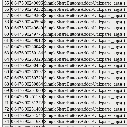
55
0.6475
90249096
SimpleShareButtonsAdder\Util::parse_args( )
56
0.6475
90249232
SimpleShareButtonsAdder\Util::parse_args( )
57
0.6475
90249368
SimpleShareButtonsAdder\Util::parse_args( )
58
0.6475
90249504
SimpleShareButtonsAdder\Util::parse_args( )
59
0.6475
90249640
SimpleShareButtonsAdder\Util::parse_args( )
60
0.6475
90249776
SimpleShareButtonsAdder\Util::parse_args( )
61
0.6476
90249912
SimpleShareButtonsAdder\Util::parse_args( )
62
0.6476
90250048
SimpleShareButtonsAdder\Util::parse_args( )
63
0.6476
90250184
SimpleShareButtonsAdder\Util::parse_args( )
64
0.6476
90250320
SimpleShareButtonsAdder\Util::parse_args( )
65
0.6476
90250456
SimpleShareButtonsAdder\Util::parse_args( )
66
0.6476
90250592
SimpleShareButtonsAdder\Util::parse_args( )
67
0.6476
90250728
SimpleShareButtonsAdder\Util::parse_args( )
68
0.6476
90250864
SimpleShareButtonsAdder\Util::parse_args( )
69
0.6476
90251000
SimpleShareButtonsAdder\Util::parse_args( )
70
0.6476
90251136
SimpleShareButtonsAdder\Util::parse_args( )
71
0.6476
90251272
SimpleShareButtonsAdder\Util::parse_args( )
72
0.6476
90251408
SimpleShareButtonsAdder\Util::parse_args( )
73
0.6476
90251544
SimpleShareButtonsAdder\Util::parse_args( )
74
0.6476
90251680
SimpleShareButtonsAdder\Util::parse_args( )