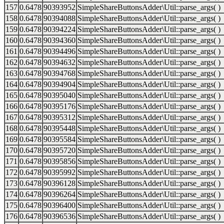
157
0.6478
90393952
SimpleShareButtonsAdder\Util::parse_args( )
158
0.6478
90394088
SimpleShareButtonsAdder\Util::parse_args( )
159
0.6478
90394224
SimpleShareButtonsAdder\Util::parse_args( )
160
0.6478
90394360
SimpleShareButtonsAdder\Util::parse_args( )
161
0.6478
90394496
SimpleShareButtonsAdder\Util::parse_args( )
162
0.6478
90394632
SimpleShareButtonsAdder\Util::parse_args( )
163
0.6478
90394768
SimpleShareButtonsAdder\Util::parse_args( )
164
0.6478
90394904
SimpleShareButtonsAdder\Util::parse_args( )
165
0.6478
90395040
SimpleShareButtonsAdder\Util::parse_args( )
166
0.6478
90395176
SimpleShareButtonsAdder\Util::parse_args( )
167
0.6478
90395312
SimpleShareButtonsAdder\Util::parse_args( )
168
0.6478
90395448
SimpleShareButtonsAdder\Util::parse_args( )
169
0.6478
90395584
SimpleShareButtonsAdder\Util::parse_args( )
170
0.6478
90395720
SimpleShareButtonsAdder\Util::parse_args( )
171
0.6478
90395856
SimpleShareButtonsAdder\Util::parse_args( )
172
0.6478
90395992
SimpleShareButtonsAdder\Util::parse_args( )
173
0.6478
90396128
SimpleShareButtonsAdder\Util::parse_args( )
174
0.6478
90396264
SimpleShareButtonsAdder\Util::parse_args( )
175
0.6478
90396400
SimpleShareButtonsAdder\Util::parse_args( )
176
0.6478
90396536
SimpleShareButtonsAdder\Util::parse_args( )