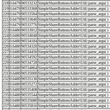
218
0.6479
90533232
SimpleShareButtonsAdder\Util::parse_args( )
219
0.6479
90533368
SimpleShareButtonsAdder\Util::parse_args( )
220
0.6479
90533504
SimpleShareButtonsAdder\Util::parse_args( )
221
0.6479
90533640
SimpleShareButtonsAdder\Util::parse_args( )
222
0.6479
90533776
SimpleShareButtonsAdder\Util::parse_args( )
223
0.6480
90533912
SimpleShareButtonsAdder\Util::parse_args( )
224
0.6480
90534048
SimpleShareButtonsAdder\Util::parse_args( )
225
0.6480
90534184
SimpleShareButtonsAdder\Util::parse_args( )
226
0.6480
90534320
SimpleShareButtonsAdder\Util::parse_args( )
227
0.6480
90534456
SimpleShareButtonsAdder\Util::parse_args( )
228
0.6480
90534592
SimpleShareButtonsAdder\Util::parse_args( )
229
0.6480
90534728
SimpleShareButtonsAdder\Util::parse_args( )
230
0.6480
90534864
SimpleShareButtonsAdder\Util::parse_args( )
231
0.6480
90535000
SimpleShareButtonsAdder\Util::parse_args( )
232
0.6480
90535136
SimpleShareButtonsAdder\Util::parse_args( )
233
0.6480
90535272
SimpleShareButtonsAdder\Util::parse_args( )
234
0.6480
90535408
SimpleShareButtonsAdder\Util::parse_args( )
235
0.6480
90535544
SimpleShareButtonsAdder\Util::parse_args( )
236
0.6480
90535680
SimpleShareButtonsAdder\Util::parse_args( )
237
0.6480
90535816
SimpleShareButtonsAdder\Util::parse_args( )