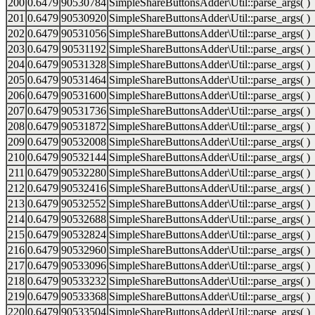
200
0.6479
90530784
SimpleShareButtonsAdder\Util::parse_args( )
201
0.6479
90530920
SimpleShareButtonsAdder\Util::parse_args( )
202
0.6479
90531056
SimpleShareButtonsAdder\Util::parse_args( )
203
0.6479
90531192
SimpleShareButtonsAdder\Util::parse_args( )
204
0.6479
90531328
SimpleShareButtonsAdder\Util::parse_args( )
205
0.6479
90531464
SimpleShareButtonsAdder\Util::parse_args( )
206
0.6479
90531600
SimpleShareButtonsAdder\Util::parse_args( )
207
0.6479
90531736
SimpleShareButtonsAdder\Util::parse_args( )
208
0.6479
90531872
SimpleShareButtonsAdder\Util::parse_args( )
209
0.6479
90532008
SimpleShareButtonsAdder\Util::parse_args( )
210
0.6479
90532144
SimpleShareButtonsAdder\Util::parse_args( )
211
0.6479
90532280
SimpleShareButtonsAdder\Util::parse_args( )
212
0.6479
90532416
SimpleShareButtonsAdder\Util::parse_args( )
213
0.6479
90532552
SimpleShareButtonsAdder\Util::parse_args( )
214
0.6479
90532688
SimpleShareButtonsAdder\Util::parse_args( )
215
0.6479
90532824
SimpleShareButtonsAdder\Util::parse_args( )
216
0.6479
90532960
SimpleShareButtonsAdder\Util::parse_args( )
217
0.6479
90533096
SimpleShareButtonsAdder\Util::parse_args( )
218
0.6479
90533232
SimpleShareButtonsAdder\Util::parse_args( )
219
0.6479
90533368
SimpleShareButtonsAdder\Util::parse_args( )
220
0.6479
90533504
SimpleShareButtonsAdder\Util::parse_args( )