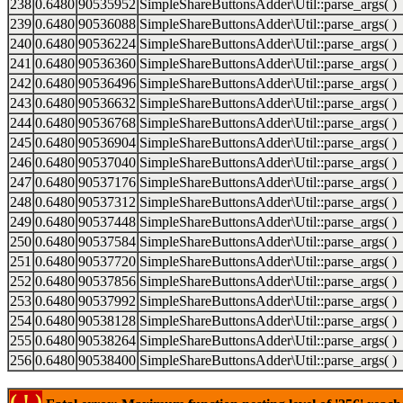
238
0.6480
90535952
SimpleShareButtonsAdder\Util::parse_args( )
239
0.6480
90536088
SimpleShareButtonsAdder\Util::parse_args( )
240
0.6480
90536224
SimpleShareButtonsAdder\Util::parse_args( )
241
0.6480
90536360
SimpleShareButtonsAdder\Util::parse_args( )
242
0.6480
90536496
SimpleShareButtonsAdder\Util::parse_args( )
243
0.6480
90536632
SimpleShareButtonsAdder\Util::parse_args( )
244
0.6480
90536768
SimpleShareButtonsAdder\Util::parse_args( )
245
0.6480
90536904
SimpleShareButtonsAdder\Util::parse_args( )
246
0.6480
90537040
SimpleShareButtonsAdder\Util::parse_args( )
247
0.6480
90537176
SimpleShareButtonsAdder\Util::parse_args( )
248
0.6480
90537312
SimpleShareButtonsAdder\Util::parse_args( )
249
0.6480
90537448
SimpleShareButtonsAdder\Util::parse_args( )
250
0.6480
90537584
SimpleShareButtonsAdder\Util::parse_args( )
251
0.6480
90537720
SimpleShareButtonsAdder\Util::parse_args( )
252
0.6480
90537856
SimpleShareButtonsAdder\Util::parse_args( )
253
0.6480
90537992
SimpleShareButtonsAdder\Util::parse_args( )
254
0.6480
90538128
SimpleShareButtonsAdder\Util::parse_args( )
255
0.6480
90538264
SimpleShareButtonsAdder\Util::parse_args( )
256
0.6480
90538400
SimpleShareButtonsAdder\Util::parse_args( )
( ! )