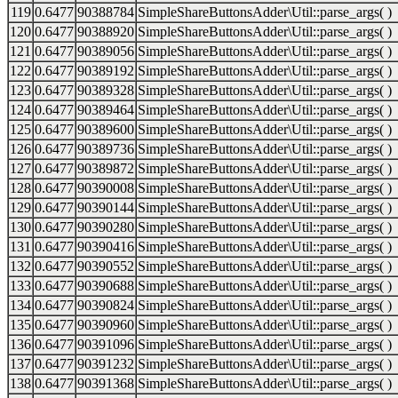
119
0.6477
90388784
SimpleShareButtonsAdder\Util::parse_args( )
120
0.6477
90388920
SimpleShareButtonsAdder\Util::parse_args( )
121
0.6477
90389056
SimpleShareButtonsAdder\Util::parse_args( )
122
0.6477
90389192
SimpleShareButtonsAdder\Util::parse_args( )
123
0.6477
90389328
SimpleShareButtonsAdder\Util::parse_args( )
124
0.6477
90389464
SimpleShareButtonsAdder\Util::parse_args( )
125
0.6477
90389600
SimpleShareButtonsAdder\Util::parse_args( )
126
0.6477
90389736
SimpleShareButtonsAdder\Util::parse_args( )
127
0.6477
90389872
SimpleShareButtonsAdder\Util::parse_args( )
128
0.6477
90390008
SimpleShareButtonsAdder\Util::parse_args( )
129
0.6477
90390144
SimpleShareButtonsAdder\Util::parse_args( )
130
0.6477
90390280
SimpleShareButtonsAdder\Util::parse_args( )
131
0.6477
90390416
SimpleShareButtonsAdder\Util::parse_args( )
132
0.6477
90390552
SimpleShareButtonsAdder\Util::parse_args( )
133
0.6477
90390688
SimpleShareButtonsAdder\Util::parse_args( )
134
0.6477
90390824
SimpleShareButtonsAdder\Util::parse_args( )
135
0.6477
90390960
SimpleShareButtonsAdder\Util::parse_args( )
136
0.6477
90391096
SimpleShareButtonsAdder\Util::parse_args( )
137
0.6477
90391232
SimpleShareButtonsAdder\Util::parse_args( )
138
0.6477
90391368
SimpleShareButtonsAdder\Util::parse_args( )