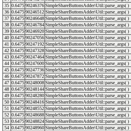
35
0.6475
90246376
SimpleShareButtonsAdder\Util::parse_args( )
36
0.6475
90246512
SimpleShareButtonsAdder\Util::parse_args( )
37
0.6475
90246648
SimpleShareButtonsAdder\Util::parse_args( )
38
0.6475
90246784
SimpleShareButtonsAdder\Util::parse_args( )
39
0.6475
90246920
SimpleShareButtonsAdder\Util::parse_args( )
40
0.6475
90247056
SimpleShareButtonsAdder\Util::parse_args( )
41
0.6475
90247192
SimpleShareButtonsAdder\Util::parse_args( )
42
0.6475
90247328
SimpleShareButtonsAdder\Util::parse_args( )
43
0.6475
90247464
SimpleShareButtonsAdder\Util::parse_args( )
44
0.6475
90247600
SimpleShareButtonsAdder\Util::parse_args( )
45
0.6475
90247736
SimpleShareButtonsAdder\Util::parse_args( )
46
0.6475
90247872
SimpleShareButtonsAdder\Util::parse_args( )
47
0.6475
90248008
SimpleShareButtonsAdder\Util::parse_args( )
48
0.6475
90248144
SimpleShareButtonsAdder\Util::parse_args( )
49
0.6475
90248280
SimpleShareButtonsAdder\Util::parse_args( )
50
0.6475
90248416
SimpleShareButtonsAdder\Util::parse_args( )
51
0.6475
90248552
SimpleShareButtonsAdder\Util::parse_args( )
52
0.6475
90248688
SimpleShareButtonsAdder\Util::parse_args( )
53
0.6475
90248824
SimpleShareButtonsAdder\Util::parse_args( )
54
0.6475
90248960
SimpleShareButtonsAdder\Util::parse_args( )