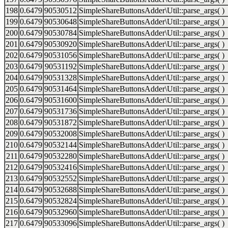
198
0.6479
90530512
SimpleShareButtonsAdder\Util::parse_args( )
199
0.6479
90530648
SimpleShareButtonsAdder\Util::parse_args( )
200
0.6479
90530784
SimpleShareButtonsAdder\Util::parse_args( )
201
0.6479
90530920
SimpleShareButtonsAdder\Util::parse_args( )
202
0.6479
90531056
SimpleShareButtonsAdder\Util::parse_args( )
203
0.6479
90531192
SimpleShareButtonsAdder\Util::parse_args( )
204
0.6479
90531328
SimpleShareButtonsAdder\Util::parse_args( )
205
0.6479
90531464
SimpleShareButtonsAdder\Util::parse_args( )
206
0.6479
90531600
SimpleShareButtonsAdder\Util::parse_args( )
207
0.6479
90531736
SimpleShareButtonsAdder\Util::parse_args( )
208
0.6479
90531872
SimpleShareButtonsAdder\Util::parse_args( )
209
0.6479
90532008
SimpleShareButtonsAdder\Util::parse_args( )
210
0.6479
90532144
SimpleShareButtonsAdder\Util::parse_args( )
211
0.6479
90532280
SimpleShareButtonsAdder\Util::parse_args( )
212
0.6479
90532416
SimpleShareButtonsAdder\Util::parse_args( )
213
0.6479
90532552
SimpleShareButtonsAdder\Util::parse_args( )
214
0.6479
90532688
SimpleShareButtonsAdder\Util::parse_args( )
215
0.6479
90532824
SimpleShareButtonsAdder\Util::parse_args( )
216
0.6479
90532960
SimpleShareButtonsAdder\Util::parse_args( )
217
0.6479
90533096
SimpleShareButtonsAdder\Util::parse_args( )