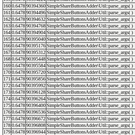
160
0.6478
90394360
SimpleShareButtonsAdder\Util::parse_args( )
161
0.6478
90394496
SimpleShareButtonsAdder\Util::parse_args( )
162
0.6478
90394632
SimpleShareButtonsAdder\Util::parse_args( )
163
0.6478
90394768
SimpleShareButtonsAdder\Util::parse_args( )
164
0.6478
90394904
SimpleShareButtonsAdder\Util::parse_args( )
165
0.6478
90395040
SimpleShareButtonsAdder\Util::parse_args( )
166
0.6478
90395176
SimpleShareButtonsAdder\Util::parse_args( )
167
0.6478
90395312
SimpleShareButtonsAdder\Util::parse_args( )
168
0.6478
90395448
SimpleShareButtonsAdder\Util::parse_args( )
169
0.6478
90395584
SimpleShareButtonsAdder\Util::parse_args( )
170
0.6478
90395720
SimpleShareButtonsAdder\Util::parse_args( )
171
0.6478
90395856
SimpleShareButtonsAdder\Util::parse_args( )
172
0.6478
90395992
SimpleShareButtonsAdder\Util::parse_args( )
173
0.6478
90396128
SimpleShareButtonsAdder\Util::parse_args( )
174
0.6478
90396264
SimpleShareButtonsAdder\Util::parse_args( )
175
0.6478
90396400
SimpleShareButtonsAdder\Util::parse_args( )
176
0.6478
90396536
SimpleShareButtonsAdder\Util::parse_args( )
177
0.6478
90396672
SimpleShareButtonsAdder\Util::parse_args( )
178
0.6478
90396808
SimpleShareButtonsAdder\Util::parse_args( )
179
0.6478
90396944
SimpleShareButtonsAdder\Util::parse_args( )