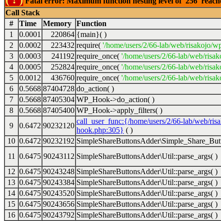
Fatal error: Maximum function nesting level of '256' reac
Call Stack
#
Time
Memory
Function
1
0.0001
220864
{main}( )
2
0.0002
223432
require(
'/home/users/2/66-lab/web/risakojo/w
3
0.0003
241192
require_once(
'/home/users/2/66-lab/web/risak
4
0.0005
252824
require_once(
'/home/users/2/66-lab/web/risak
5
0.0012
436760
require_once(
'/home/users/2/66-lab/web/risak
6
0.5668
87404728
do_action( )
7
0.5668
87405304
WP_Hook->do_action( )
8
0.5668
87405400
WP_Hook->apply_filters( )
call_user_func:{/home/users/2/66-lab/web/ris
9
0.6472
90232120
hook.php:305}
( )
10
0.6472
90232192
SimpleShareButtonsAdder\Simple_Share_Butt
11
0.6475
90243112
SimpleShareButtonsAdder\Util::parse_args( )
12
0.6475
90243248
SimpleShareButtonsAdder\Util::parse_args( )
13
0.6475
90243384
SimpleShareButtonsAdder\Util::parse_args( )
14
0.6475
90243520
SimpleShareButtonsAdder\Util::parse_args( )
15
0.6475
90243656
SimpleShareButtonsAdder\Util::parse_args( )
16
0.6475
90243792
SimpleShareButtonsAdder\Util::parse_args( )