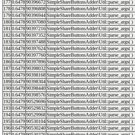
177
0.6478
90396672
SimpleShareButtonsAdder\Util::parse_args( )
178
0.6478
90396808
SimpleShareButtonsAdder\Util::parse_args( )
179
0.6478
90396944
SimpleShareButtonsAdder\Util::parse_args( )
180
0.6478
90397080
SimpleShareButtonsAdder\Util::parse_args( )
181
0.6478
90397216
SimpleShareButtonsAdder\Util::parse_args( )
182
0.6478
90397352
SimpleShareButtonsAdder\Util::parse_args( )
183
0.6478
90397488
SimpleShareButtonsAdder\Util::parse_args( )
184
0.6478
90397624
SimpleShareButtonsAdder\Util::parse_args( )
185
0.6479
90397760
SimpleShareButtonsAdder\Util::parse_args( )
186
0.6479
90397896
SimpleShareButtonsAdder\Util::parse_args( )
187
0.6479
90398032
SimpleShareButtonsAdder\Util::parse_args( )
188
0.6479
90398168
SimpleShareButtonsAdder\Util::parse_args( )
189
0.6479
90398304
SimpleShareButtonsAdder\Util::parse_args( )
190
0.6479
90398440
SimpleShareButtonsAdder\Util::parse_args( )
191
0.6479
90398576
SimpleShareButtonsAdder\Util::parse_args( )
192
0.6479
90529696
SimpleShareButtonsAdder\Util::parse_args( )
193
0.6479
90529832
SimpleShareButtonsAdder\Util::parse_args( )
194
0.6479
90529968
SimpleShareButtonsAdder\Util::parse_args( )
195
0.6479
90530104
SimpleShareButtonsAdder\Util::parse_args( )
196
0.6479
90530240
SimpleShareButtonsAdder\Util::parse_args( )
197
0.6479
90530376
SimpleShareButtonsAdder\Util::parse_args( )