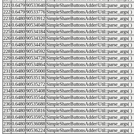
221
0.6479
90533640
SimpleShareButtonsAdder\Util::parse_args( )
222
0.6479
90533776
SimpleShareButtonsAdder\Util::parse_args( )
223
0.6480
90533912
SimpleShareButtonsAdder\Util::parse_args( )
224
0.6480
90534048
SimpleShareButtonsAdder\Util::parse_args( )
225
0.6480
90534184
SimpleShareButtonsAdder\Util::parse_args( )
226
0.6480
90534320
SimpleShareButtonsAdder\Util::parse_args( )
227
0.6480
90534456
SimpleShareButtonsAdder\Util::parse_args( )
228
0.6480
90534592
SimpleShareButtonsAdder\Util::parse_args( )
229
0.6480
90534728
SimpleShareButtonsAdder\Util::parse_args( )
230
0.6480
90534864
SimpleShareButtonsAdder\Util::parse_args( )
231
0.6480
90535000
SimpleShareButtonsAdder\Util::parse_args( )
232
0.6480
90535136
SimpleShareButtonsAdder\Util::parse_args( )
233
0.6480
90535272
SimpleShareButtonsAdder\Util::parse_args( )
234
0.6480
90535408
SimpleShareButtonsAdder\Util::parse_args( )
235
0.6480
90535544
SimpleShareButtonsAdder\Util::parse_args( )
236
0.6480
90535680
SimpleShareButtonsAdder\Util::parse_args( )
237
0.6480
90535816
SimpleShareButtonsAdder\Util::parse_args( )
238
0.6480
90535952
SimpleShareButtonsAdder\Util::parse_args( )
239
0.6480
90536088
SimpleShareButtonsAdder\Util::parse_args( )
240
0.6480
90536224
SimpleShareButtonsAdder\Util::parse_args( )