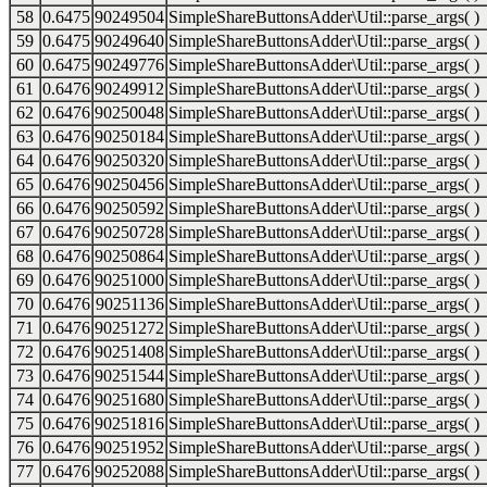
58
0.6475
90249504
SimpleShareButtonsAdder\Util::parse_args( )
59
0.6475
90249640
SimpleShareButtonsAdder\Util::parse_args( )
60
0.6475
90249776
SimpleShareButtonsAdder\Util::parse_args( )
61
0.6476
90249912
SimpleShareButtonsAdder\Util::parse_args( )
62
0.6476
90250048
SimpleShareButtonsAdder\Util::parse_args( )
63
0.6476
90250184
SimpleShareButtonsAdder\Util::parse_args( )
64
0.6476
90250320
SimpleShareButtonsAdder\Util::parse_args( )
65
0.6476
90250456
SimpleShareButtonsAdder\Util::parse_args( )
66
0.6476
90250592
SimpleShareButtonsAdder\Util::parse_args( )
67
0.6476
90250728
SimpleShareButtonsAdder\Util::parse_args( )
68
0.6476
90250864
SimpleShareButtonsAdder\Util::parse_args( )
69
0.6476
90251000
SimpleShareButtonsAdder\Util::parse_args( )
70
0.6476
90251136
SimpleShareButtonsAdder\Util::parse_args( )
71
0.6476
90251272
SimpleShareButtonsAdder\Util::parse_args( )
72
0.6476
90251408
SimpleShareButtonsAdder\Util::parse_args( )
73
0.6476
90251544
SimpleShareButtonsAdder\Util::parse_args( )
74
0.6476
90251680
SimpleShareButtonsAdder\Util::parse_args( )
75
0.6476
90251816
SimpleShareButtonsAdder\Util::parse_args( )
76
0.6476
90251952
SimpleShareButtonsAdder\Util::parse_args( )
77
0.6476
90252088
SimpleShareButtonsAdder\Util::parse_args( )