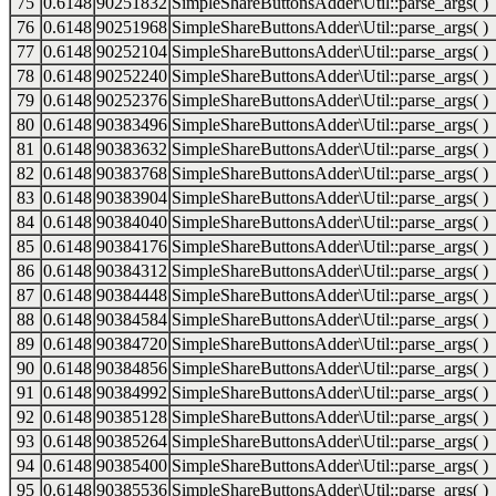
75
0.6148
90251832
SimpleShareButtonsAdder\Util::parse_args( )
76
0.6148
90251968
SimpleShareButtonsAdder\Util::parse_args( )
77
0.6148
90252104
SimpleShareButtonsAdder\Util::parse_args( )
78
0.6148
90252240
SimpleShareButtonsAdder\Util::parse_args( )
79
0.6148
90252376
SimpleShareButtonsAdder\Util::parse_args( )
80
0.6148
90383496
SimpleShareButtonsAdder\Util::parse_args( )
81
0.6148
90383632
SimpleShareButtonsAdder\Util::parse_args( )
82
0.6148
90383768
SimpleShareButtonsAdder\Util::parse_args( )
83
0.6148
90383904
SimpleShareButtonsAdder\Util::parse_args( )
84
0.6148
90384040
SimpleShareButtonsAdder\Util::parse_args( )
85
0.6148
90384176
SimpleShareButtonsAdder\Util::parse_args( )
86
0.6148
90384312
SimpleShareButtonsAdder\Util::parse_args( )
87
0.6148
90384448
SimpleShareButtonsAdder\Util::parse_args( )
88
0.6148
90384584
SimpleShareButtonsAdder\Util::parse_args( )
89
0.6148
90384720
SimpleShareButtonsAdder\Util::parse_args( )
90
0.6148
90384856
SimpleShareButtonsAdder\Util::parse_args( )
91
0.6148
90384992
SimpleShareButtonsAdder\Util::parse_args( )
92
0.6148
90385128
SimpleShareButtonsAdder\Util::parse_args( )
93
0.6148
90385264
SimpleShareButtonsAdder\Util::parse_args( )
94
0.6148
90385400
SimpleShareButtonsAdder\Util::parse_args( )
95
0.6148
90385536
SimpleShareButtonsAdder\Util::parse_args( )