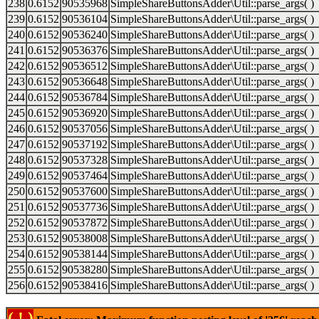
238
0.6152
90535968
SimpleShareButtonsAdder\Util::parse_args( )
239
0.6152
90536104
SimpleShareButtonsAdder\Util::parse_args( )
240
0.6152
90536240
SimpleShareButtonsAdder\Util::parse_args( )
241
0.6152
90536376
SimpleShareButtonsAdder\Util::parse_args( )
242
0.6152
90536512
SimpleShareButtonsAdder\Util::parse_args( )
243
0.6152
90536648
SimpleShareButtonsAdder\Util::parse_args( )
244
0.6152
90536784
SimpleShareButtonsAdder\Util::parse_args( )
245
0.6152
90536920
SimpleShareButtonsAdder\Util::parse_args( )
246
0.6152
90537056
SimpleShareButtonsAdder\Util::parse_args( )
247
0.6152
90537192
SimpleShareButtonsAdder\Util::parse_args( )
248
0.6152
90537328
SimpleShareButtonsAdder\Util::parse_args( )
249
0.6152
90537464
SimpleShareButtonsAdder\Util::parse_args( )
250
0.6152
90537600
SimpleShareButtonsAdder\Util::parse_args( )
251
0.6152
90537736
SimpleShareButtonsAdder\Util::parse_args( )
252
0.6152
90537872
SimpleShareButtonsAdder\Util::parse_args( )
253
0.6152
90538008
SimpleShareButtonsAdder\Util::parse_args( )
254
0.6152
90538144
SimpleShareButtonsAdder\Util::parse_args( )
255
0.6152
90538280
SimpleShareButtonsAdder\Util::parse_args( )
256
0.6152
90538416
SimpleShareButtonsAdder\Util::parse_args( )
( ! )