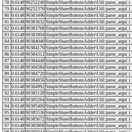
78
0.6148
90252240
SimpleShareButtonsAdder\Util::parse_args( )
79
0.6148
90252376
SimpleShareButtonsAdder\Util::parse_args( )
80
0.6148
90383496
SimpleShareButtonsAdder\Util::parse_args( )
81
0.6148
90383632
SimpleShareButtonsAdder\Util::parse_args( )
82
0.6148
90383768
SimpleShareButtonsAdder\Util::parse_args( )
83
0.6148
90383904
SimpleShareButtonsAdder\Util::parse_args( )
84
0.6148
90384040
SimpleShareButtonsAdder\Util::parse_args( )
85
0.6148
90384176
SimpleShareButtonsAdder\Util::parse_args( )
86
0.6148
90384312
SimpleShareButtonsAdder\Util::parse_args( )
87
0.6148
90384448
SimpleShareButtonsAdder\Util::parse_args( )
88
0.6148
90384584
SimpleShareButtonsAdder\Util::parse_args( )
89
0.6148
90384720
SimpleShareButtonsAdder\Util::parse_args( )
90
0.6148
90384856
SimpleShareButtonsAdder\Util::parse_args( )
91
0.6148
90384992
SimpleShareButtonsAdder\Util::parse_args( )
92
0.6148
90385128
SimpleShareButtonsAdder\Util::parse_args( )
93
0.6148
90385264
SimpleShareButtonsAdder\Util::parse_args( )
94
0.6148
90385400
SimpleShareButtonsAdder\Util::parse_args( )
95
0.6148
90385536
SimpleShareButtonsAdder\Util::parse_args( )
96
0.6148
90385672
SimpleShareButtonsAdder\Util::parse_args( )
97
0.6148
90385808
SimpleShareButtonsAdder\Util::parse_args( )
98
0.6148
90385944
SimpleShareButtonsAdder\Util::parse_args( )