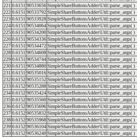
221
0.6151
90533656
SimpleShareButtonsAdder\Util::parse_args( )
222
0.6151
90533792
SimpleShareButtonsAdder\Util::parse_args( )
223
0.6151
90533928
SimpleShareButtonsAdder\Util::parse_args( )
224
0.6151
90534064
SimpleShareButtonsAdder\Util::parse_args( )
225
0.6151
90534200
SimpleShareButtonsAdder\Util::parse_args( )
226
0.6151
90534336
SimpleShareButtonsAdder\Util::parse_args( )
227
0.6151
90534472
SimpleShareButtonsAdder\Util::parse_args( )
228
0.6151
90534608
SimpleShareButtonsAdder\Util::parse_args( )
229
0.6151
90534744
SimpleShareButtonsAdder\Util::parse_args( )
230
0.6151
90534880
SimpleShareButtonsAdder\Util::parse_args( )
231
0.6151
90535016
SimpleShareButtonsAdder\Util::parse_args( )
232
0.6152
90535152
SimpleShareButtonsAdder\Util::parse_args( )
233
0.6152
90535288
SimpleShareButtonsAdder\Util::parse_args( )
234
0.6152
90535424
SimpleShareButtonsAdder\Util::parse_args( )
235
0.6152
90535560
SimpleShareButtonsAdder\Util::parse_args( )
236
0.6152
90535696
SimpleShareButtonsAdder\Util::parse_args( )
237
0.6152
90535832
SimpleShareButtonsAdder\Util::parse_args( )
238
0.6152
90535968
SimpleShareButtonsAdder\Util::parse_args( )
239
0.6152
90536104
SimpleShareButtonsAdder\Util::parse_args( )
240
0.6152
90536240
SimpleShareButtonsAdder\Util::parse_args( )