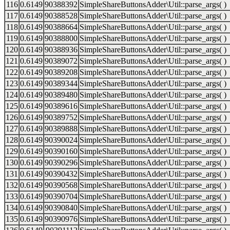
116
0.6149
90388392
SimpleShareButtonsAdder\Util::parse_args( )
117
0.6149
90388528
SimpleShareButtonsAdder\Util::parse_args( )
118
0.6149
90388664
SimpleShareButtonsAdder\Util::parse_args( )
119
0.6149
90388800
SimpleShareButtonsAdder\Util::parse_args( )
120
0.6149
90388936
SimpleShareButtonsAdder\Util::parse_args( )
121
0.6149
90389072
SimpleShareButtonsAdder\Util::parse_args( )
122
0.6149
90389208
SimpleShareButtonsAdder\Util::parse_args( )
123
0.6149
90389344
SimpleShareButtonsAdder\Util::parse_args( )
124
0.6149
90389480
SimpleShareButtonsAdder\Util::parse_args( )
125
0.6149
90389616
SimpleShareButtonsAdder\Util::parse_args( )
126
0.6149
90389752
SimpleShareButtonsAdder\Util::parse_args( )
127
0.6149
90389888
SimpleShareButtonsAdder\Util::parse_args( )
128
0.6149
90390024
SimpleShareButtonsAdder\Util::parse_args( )
129
0.6149
90390160
SimpleShareButtonsAdder\Util::parse_args( )
130
0.6149
90390296
SimpleShareButtonsAdder\Util::parse_args( )
131
0.6149
90390432
SimpleShareButtonsAdder\Util::parse_args( )
132
0.6149
90390568
SimpleShareButtonsAdder\Util::parse_args( )
133
0.6149
90390704
SimpleShareButtonsAdder\Util::parse_args( )
134
0.6149
90390840
SimpleShareButtonsAdder\Util::parse_args( )
135
0.6149
90390976
SimpleShareButtonsAdder\Util::parse_args( )