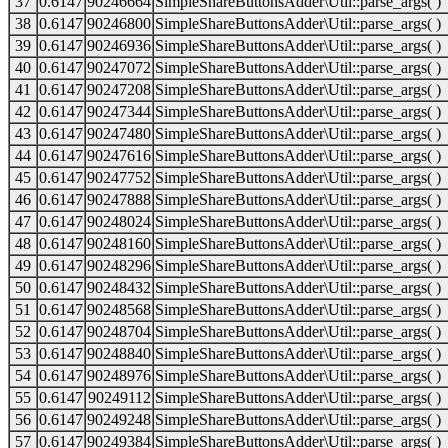
37
0.6147
90246664
SimpleShareButtonsAdder\Util::parse_args( )
38
0.6147
90246800
SimpleShareButtonsAdder\Util::parse_args( )
39
0.6147
90246936
SimpleShareButtonsAdder\Util::parse_args( )
40
0.6147
90247072
SimpleShareButtonsAdder\Util::parse_args( )
41
0.6147
90247208
SimpleShareButtonsAdder\Util::parse_args( )
42
0.6147
90247344
SimpleShareButtonsAdder\Util::parse_args( )
43
0.6147
90247480
SimpleShareButtonsAdder\Util::parse_args( )
44
0.6147
90247616
SimpleShareButtonsAdder\Util::parse_args( )
45
0.6147
90247752
SimpleShareButtonsAdder\Util::parse_args( )
46
0.6147
90247888
SimpleShareButtonsAdder\Util::parse_args( )
47
0.6147
90248024
SimpleShareButtonsAdder\Util::parse_args( )
48
0.6147
90248160
SimpleShareButtonsAdder\Util::parse_args( )
49
0.6147
90248296
SimpleShareButtonsAdder\Util::parse_args( )
50
0.6147
90248432
SimpleShareButtonsAdder\Util::parse_args( )
51
0.6147
90248568
SimpleShareButtonsAdder\Util::parse_args( )
52
0.6147
90248704
SimpleShareButtonsAdder\Util::parse_args( )
53
0.6147
90248840
SimpleShareButtonsAdder\Util::parse_args( )
54
0.6147
90248976
SimpleShareButtonsAdder\Util::parse_args( )
55
0.6147
90249112
SimpleShareButtonsAdder\Util::parse_args( )
56
0.6147
90249248
SimpleShareButtonsAdder\Util::parse_args( )
57
0.6147
90249384
SimpleShareButtonsAdder\Util::parse_args( )