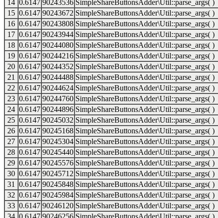
14
0.6147
90243536
SimpleShareButtonsAdder\Util::parse_args( )
15
0.6147
90243672
SimpleShareButtonsAdder\Util::parse_args( )
16
0.6147
90243808
SimpleShareButtonsAdder\Util::parse_args( )
17
0.6147
90243944
SimpleShareButtonsAdder\Util::parse_args( )
18
0.6147
90244080
SimpleShareButtonsAdder\Util::parse_args( )
19
0.6147
90244216
SimpleShareButtonsAdder\Util::parse_args( )
20
0.6147
90244352
SimpleShareButtonsAdder\Util::parse_args( )
21
0.6147
90244488
SimpleShareButtonsAdder\Util::parse_args( )
22
0.6147
90244624
SimpleShareButtonsAdder\Util::parse_args( )
23
0.6147
90244760
SimpleShareButtonsAdder\Util::parse_args( )
24
0.6147
90244896
SimpleShareButtonsAdder\Util::parse_args( )
25
0.6147
90245032
SimpleShareButtonsAdder\Util::parse_args( )
26
0.6147
90245168
SimpleShareButtonsAdder\Util::parse_args( )
27
0.6147
90245304
SimpleShareButtonsAdder\Util::parse_args( )
28
0.6147
90245440
SimpleShareButtonsAdder\Util::parse_args( )
29
0.6147
90245576
SimpleShareButtonsAdder\Util::parse_args( )
30
0.6147
90245712
SimpleShareButtonsAdder\Util::parse_args( )
31
0.6147
90245848
SimpleShareButtonsAdder\Util::parse_args( )
32
0.6147
90245984
SimpleShareButtonsAdder\Util::parse_args( )
33
0.6147
90246120
SimpleShareButtonsAdder\Util::parse_args( )
34
0.6147
90246256
SimpleShareButtonsAdder\Util::parse_args( )