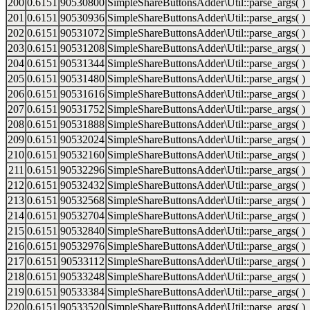
200
0.6151
90530800
SimpleShareButtonsAdder\Util::parse_args( )
201
0.6151
90530936
SimpleShareButtonsAdder\Util::parse_args( )
202
0.6151
90531072
SimpleShareButtonsAdder\Util::parse_args( )
203
0.6151
90531208
SimpleShareButtonsAdder\Util::parse_args( )
204
0.6151
90531344
SimpleShareButtonsAdder\Util::parse_args( )
205
0.6151
90531480
SimpleShareButtonsAdder\Util::parse_args( )
206
0.6151
90531616
SimpleShareButtonsAdder\Util::parse_args( )
207
0.6151
90531752
SimpleShareButtonsAdder\Util::parse_args( )
208
0.6151
90531888
SimpleShareButtonsAdder\Util::parse_args( )
209
0.6151
90532024
SimpleShareButtonsAdder\Util::parse_args( )
210
0.6151
90532160
SimpleShareButtonsAdder\Util::parse_args( )
211
0.6151
90532296
SimpleShareButtonsAdder\Util::parse_args( )
212
0.6151
90532432
SimpleShareButtonsAdder\Util::parse_args( )
213
0.6151
90532568
SimpleShareButtonsAdder\Util::parse_args( )
214
0.6151
90532704
SimpleShareButtonsAdder\Util::parse_args( )
215
0.6151
90532840
SimpleShareButtonsAdder\Util::parse_args( )
216
0.6151
90532976
SimpleShareButtonsAdder\Util::parse_args( )
217
0.6151
90533112
SimpleShareButtonsAdder\Util::parse_args( )
218
0.6151
90533248
SimpleShareButtonsAdder\Util::parse_args( )
219
0.6151
90533384
SimpleShareButtonsAdder\Util::parse_args( )
220
0.6151
90533520
SimpleShareButtonsAdder\Util::parse_args( )