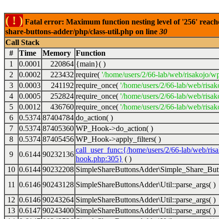
( ! )
Fatal error: Maximum function nesting level of '256' reach
share-buttons-adder/php/class-util.php on line
30
Call Stack
#
Time
Memory
Function
1
0.0001
220864
{main}( )
2
0.0002
223432
require(
'/home/users/2/66-lab/web/risakojo/w
3
0.0003
241192
require_once(
'/home/users/2/66-lab/web/risak
4
0.0005
252824
require_once(
'/home/users/2/66-lab/web/risak
5
0.0012
436760
require_once(
'/home/users/2/66-lab/web/risak
6
0.5374
87404784
do_action( )
7
0.5374
87405360
WP_Hook->do_action( )
8
0.5374
87405456
WP_Hook->apply_filters( )
call_user_func:{/home/users/2/66-lab/web/ris
9
0.6144
90232136
hook.php:305}
( )
10
0.6144
90232208
SimpleShareButtonsAdder\Simple_Share_Butt
11
0.6146
90243128
SimpleShareButtonsAdder\Util::parse_args( )
12
0.6146
90243264
SimpleShareButtonsAdder\Util::parse_args( )
13
0.6147
90243400
SimpleShareButtonsAdder\Util::parse_args( )