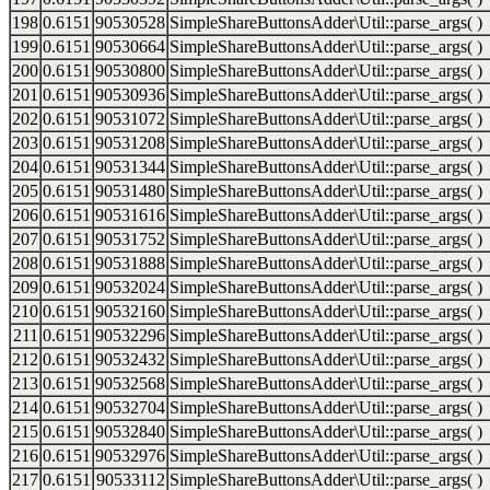
198
0.6151
90530528
SimpleShareButtonsAdder\Util::parse_args( )
199
0.6151
90530664
SimpleShareButtonsAdder\Util::parse_args( )
200
0.6151
90530800
SimpleShareButtonsAdder\Util::parse_args( )
201
0.6151
90530936
SimpleShareButtonsAdder\Util::parse_args( )
202
0.6151
90531072
SimpleShareButtonsAdder\Util::parse_args( )
203
0.6151
90531208
SimpleShareButtonsAdder\Util::parse_args( )
204
0.6151
90531344
SimpleShareButtonsAdder\Util::parse_args( )
205
0.6151
90531480
SimpleShareButtonsAdder\Util::parse_args( )
206
0.6151
90531616
SimpleShareButtonsAdder\Util::parse_args( )
207
0.6151
90531752
SimpleShareButtonsAdder\Util::parse_args( )
208
0.6151
90531888
SimpleShareButtonsAdder\Util::parse_args( )
209
0.6151
90532024
SimpleShareButtonsAdder\Util::parse_args( )
210
0.6151
90532160
SimpleShareButtonsAdder\Util::parse_args( )
211
0.6151
90532296
SimpleShareButtonsAdder\Util::parse_args( )
212
0.6151
90532432
SimpleShareButtonsAdder\Util::parse_args( )
213
0.6151
90532568
SimpleShareButtonsAdder\Util::parse_args( )
214
0.6151
90532704
SimpleShareButtonsAdder\Util::parse_args( )
215
0.6151
90532840
SimpleShareButtonsAdder\Util::parse_args( )
216
0.6151
90532976
SimpleShareButtonsAdder\Util::parse_args( )
217
0.6151
90533112
SimpleShareButtonsAdder\Util::parse_args( )