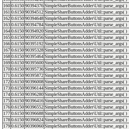
160
0.6150
90394376
SimpleShareButtonsAdder\Util::parse_args( )
161
0.6150
90394512
SimpleShareButtonsAdder\Util::parse_args( )
162
0.6150
90394648
SimpleShareButtonsAdder\Util::parse_args( )
163
0.6150
90394784
SimpleShareButtonsAdder\Util::parse_args( )
164
0.6150
90394920
SimpleShareButtonsAdder\Util::parse_args( )
165
0.6150
90395056
SimpleShareButtonsAdder\Util::parse_args( )
166
0.6150
90395192
SimpleShareButtonsAdder\Util::parse_args( )
167
0.6150
90395328
SimpleShareButtonsAdder\Util::parse_args( )
168
0.6150
90395464
SimpleShareButtonsAdder\Util::parse_args( )
169
0.6150
90395600
SimpleShareButtonsAdder\Util::parse_args( )
170
0.6150
90395736
SimpleShareButtonsAdder\Util::parse_args( )
171
0.6150
90395872
SimpleShareButtonsAdder\Util::parse_args( )
172
0.6150
90396008
SimpleShareButtonsAdder\Util::parse_args( )
173
0.6150
90396144
SimpleShareButtonsAdder\Util::parse_args( )
174
0.6150
90396280
SimpleShareButtonsAdder\Util::parse_args( )
175
0.6150
90396416
SimpleShareButtonsAdder\Util::parse_args( )
176
0.6150
90396552
SimpleShareButtonsAdder\Util::parse_args( )
177
0.6150
90396688
SimpleShareButtonsAdder\Util::parse_args( )
178
0.6150
90396824
SimpleShareButtonsAdder\Util::parse_args( )
179
0.6150
90396960
SimpleShareButtonsAdder\Util::parse_args( )