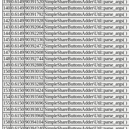
139
0.6149
90391520
SimpleShareButtonsAdder\Util::parse_args( )
140
0.6149
90391656
SimpleShareButtonsAdder\Util::parse_args( )
141
0.6149
90391792
SimpleShareButtonsAdder\Util::parse_args( )
142
0.6149
90391928
SimpleShareButtonsAdder\Util::parse_args( )
143
0.6149
90392064
SimpleShareButtonsAdder\Util::parse_args( )
144
0.6149
90392200
SimpleShareButtonsAdder\Util::parse_args( )
145
0.6149
90392336
SimpleShareButtonsAdder\Util::parse_args( )
146
0.6149
90392472
SimpleShareButtonsAdder\Util::parse_args( )
147
0.6149
90392608
SimpleShareButtonsAdder\Util::parse_args( )
148
0.6150
90392744
SimpleShareButtonsAdder\Util::parse_args( )
149
0.6150
90392880
SimpleShareButtonsAdder\Util::parse_args( )
150
0.6150
90393016
SimpleShareButtonsAdder\Util::parse_args( )
151
0.6150
90393152
SimpleShareButtonsAdder\Util::parse_args( )
152
0.6150
90393288
SimpleShareButtonsAdder\Util::parse_args( )
153
0.6150
90393424
SimpleShareButtonsAdder\Util::parse_args( )
154
0.6150
90393560
SimpleShareButtonsAdder\Util::parse_args( )
155
0.6150
90393696
SimpleShareButtonsAdder\Util::parse_args( )
156
0.6150
90393832
SimpleShareButtonsAdder\Util::parse_args( )
157
0.6150
90393968
SimpleShareButtonsAdder\Util::parse_args( )
158
0.6150
90394104
SimpleShareButtonsAdder\Util::parse_args( )
159
0.6150
90394240
SimpleShareButtonsAdder\Util::parse_args( )