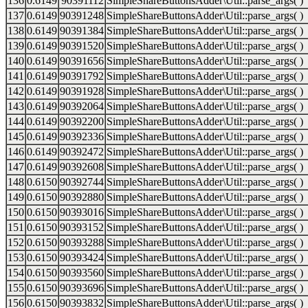
136
0.6149
90391112
SimpleShareButtonsAdder\Util::parse_args( )
137
0.6149
90391248
SimpleShareButtonsAdder\Util::parse_args( )
138
0.6149
90391384
SimpleShareButtonsAdder\Util::parse_args( )
139
0.6149
90391520
SimpleShareButtonsAdder\Util::parse_args( )
140
0.6149
90391656
SimpleShareButtonsAdder\Util::parse_args( )
141
0.6149
90391792
SimpleShareButtonsAdder\Util::parse_args( )
142
0.6149
90391928
SimpleShareButtonsAdder\Util::parse_args( )
143
0.6149
90392064
SimpleShareButtonsAdder\Util::parse_args( )
144
0.6149
90392200
SimpleShareButtonsAdder\Util::parse_args( )
145
0.6149
90392336
SimpleShareButtonsAdder\Util::parse_args( )
146
0.6149
90392472
SimpleShareButtonsAdder\Util::parse_args( )
147
0.6149
90392608
SimpleShareButtonsAdder\Util::parse_args( )
148
0.6150
90392744
SimpleShareButtonsAdder\Util::parse_args( )
149
0.6150
90392880
SimpleShareButtonsAdder\Util::parse_args( )
150
0.6150
90393016
SimpleShareButtonsAdder\Util::parse_args( )
151
0.6150
90393152
SimpleShareButtonsAdder\Util::parse_args( )
152
0.6150
90393288
SimpleShareButtonsAdder\Util::parse_args( )
153
0.6150
90393424
SimpleShareButtonsAdder\Util::parse_args( )
154
0.6150
90393560
SimpleShareButtonsAdder\Util::parse_args( )
155
0.6150
90393696
SimpleShareButtonsAdder\Util::parse_args( )
156
0.6150
90393832
SimpleShareButtonsAdder\Util::parse_args( )