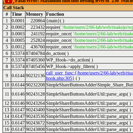
Fatal error: Maximum function nesting level of '256' reac
Call Stack
#
Time
Memory
Function
1
0.0001
220864
{main}( )
2
0.0002
223432
require(
'/home/users/2/66-lab/web/risakojo/w
3
0.0003
241192
require_once(
'/home/users/2/66-lab/web/risak
4
0.0005
252824
require_once(
'/home/users/2/66-lab/web/risak
5
0.0012
436760
require_once(
'/home/users/2/66-lab/web/risak
6
0.5374
87404784
do_action( )
7
0.5374
87405360
WP_Hook->do_action( )
8
0.5374
87405456
WP_Hook->apply_filters( )
call_user_func:{/home/users/2/66-lab/web/ris
9
0.6144
90232136
hook.php:305}
( )
10
0.6144
90232208
SimpleShareButtonsAdder\Simple_Share_Butt
11
0.6146
90243128
SimpleShareButtonsAdder\Util::parse_args( )
12
0.6146
90243264
SimpleShareButtonsAdder\Util::parse_args( )
13
0.6147
90243400
SimpleShareButtonsAdder\Util::parse_args( )
14
0.6147
90243536
SimpleShareButtonsAdder\Util::parse_args( )
15
0.6147
90243672
SimpleShareButtonsAdder\Util::parse_args( )
16
0.6147
90243808
SimpleShareButtonsAdder\Util::parse_args( )