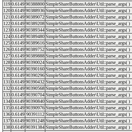
119
0.6149
90388800
SimpleShareButtonsAdder\Util::parse_args( )
120
0.6149
90388936
SimpleShareButtonsAdder\Util::parse_args( )
121
0.6149
90389072
SimpleShareButtonsAdder\Util::parse_args( )
122
0.6149
90389208
SimpleShareButtonsAdder\Util::parse_args( )
123
0.6149
90389344
SimpleShareButtonsAdder\Util::parse_args( )
124
0.6149
90389480
SimpleShareButtonsAdder\Util::parse_args( )
125
0.6149
90389616
SimpleShareButtonsAdder\Util::parse_args( )
126
0.6149
90389752
SimpleShareButtonsAdder\Util::parse_args( )
127
0.6149
90389888
SimpleShareButtonsAdder\Util::parse_args( )
128
0.6149
90390024
SimpleShareButtonsAdder\Util::parse_args( )
129
0.6149
90390160
SimpleShareButtonsAdder\Util::parse_args( )
130
0.6149
90390296
SimpleShareButtonsAdder\Util::parse_args( )
131
0.6149
90390432
SimpleShareButtonsAdder\Util::parse_args( )
132
0.6149
90390568
SimpleShareButtonsAdder\Util::parse_args( )
133
0.6149
90390704
SimpleShareButtonsAdder\Util::parse_args( )
134
0.6149
90390840
SimpleShareButtonsAdder\Util::parse_args( )
135
0.6149
90390976
SimpleShareButtonsAdder\Util::parse_args( )
136
0.6149
90391112
SimpleShareButtonsAdder\Util::parse_args( )
137
0.6149
90391248
SimpleShareButtonsAdder\Util::parse_args( )
138
0.6149
90391384
SimpleShareButtonsAdder\Util::parse_args( )