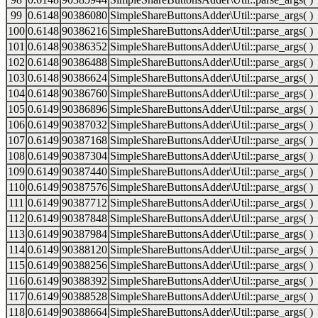
99
0.6148
90386080
SimpleShareButtonsAdder\Util::parse_args( )
100
0.6148
90386216
SimpleShareButtonsAdder\Util::parse_args( )
101
0.6148
90386352
SimpleShareButtonsAdder\Util::parse_args( )
102
0.6148
90386488
SimpleShareButtonsAdder\Util::parse_args( )
103
0.6148
90386624
SimpleShareButtonsAdder\Util::parse_args( )
104
0.6148
90386760
SimpleShareButtonsAdder\Util::parse_args( )
105
0.6149
90386896
SimpleShareButtonsAdder\Util::parse_args( )
106
0.6149
90387032
SimpleShareButtonsAdder\Util::parse_args( )
107
0.6149
90387168
SimpleShareButtonsAdder\Util::parse_args( )
108
0.6149
90387304
SimpleShareButtonsAdder\Util::parse_args( )
109
0.6149
90387440
SimpleShareButtonsAdder\Util::parse_args( )
110
0.6149
90387576
SimpleShareButtonsAdder\Util::parse_args( )
111
0.6149
90387712
SimpleShareButtonsAdder\Util::parse_args( )
112
0.6149
90387848
SimpleShareButtonsAdder\Util::parse_args( )
113
0.6149
90387984
SimpleShareButtonsAdder\Util::parse_args( )
114
0.6149
90388120
SimpleShareButtonsAdder\Util::parse_args( )
115
0.6149
90388256
SimpleShareButtonsAdder\Util::parse_args( )
116
0.6149
90388392
SimpleShareButtonsAdder\Util::parse_args( )
117
0.6149
90388528
SimpleShareButtonsAdder\Util::parse_args( )
118
0.6149
90388664
SimpleShareButtonsAdder\Util::parse_args( )