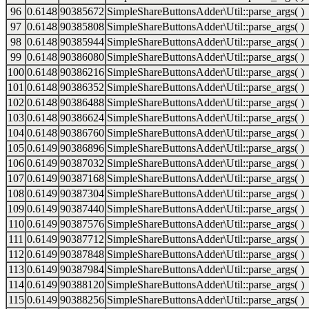
96
0.6148
90385672
SimpleShareButtonsAdder\Util::parse_args( )
97
0.6148
90385808
SimpleShareButtonsAdder\Util::parse_args( )
98
0.6148
90385944
SimpleShareButtonsAdder\Util::parse_args( )
99
0.6148
90386080
SimpleShareButtonsAdder\Util::parse_args( )
100
0.6148
90386216
SimpleShareButtonsAdder\Util::parse_args( )
101
0.6148
90386352
SimpleShareButtonsAdder\Util::parse_args( )
102
0.6148
90386488
SimpleShareButtonsAdder\Util::parse_args( )
103
0.6148
90386624
SimpleShareButtonsAdder\Util::parse_args( )
104
0.6148
90386760
SimpleShareButtonsAdder\Util::parse_args( )
105
0.6149
90386896
SimpleShareButtonsAdder\Util::parse_args( )
106
0.6149
90387032
SimpleShareButtonsAdder\Util::parse_args( )
107
0.6149
90387168
SimpleShareButtonsAdder\Util::parse_args( )
108
0.6149
90387304
SimpleShareButtonsAdder\Util::parse_args( )
109
0.6149
90387440
SimpleShareButtonsAdder\Util::parse_args( )
110
0.6149
90387576
SimpleShareButtonsAdder\Util::parse_args( )
111
0.6149
90387712
SimpleShareButtonsAdder\Util::parse_args( )
112
0.6149
90387848
SimpleShareButtonsAdder\Util::parse_args( )
113
0.6149
90387984
SimpleShareButtonsAdder\Util::parse_args( )
114
0.6149
90388120
SimpleShareButtonsAdder\Util::parse_args( )
115
0.6149
90388256
SimpleShareButtonsAdder\Util::parse_args( )