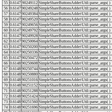
55
0.6147
90249112
SimpleShareButtonsAdder\Util::parse_args( )
56
0.6147
90249248
SimpleShareButtonsAdder\Util::parse_args( )
57
0.6147
90249384
SimpleShareButtonsAdder\Util::parse_args( )
58
0.6147
90249520
SimpleShareButtonsAdder\Util::parse_args( )
59
0.6147
90249656
SimpleShareButtonsAdder\Util::parse_args( )
60
0.6147
90249792
SimpleShareButtonsAdder\Util::parse_args( )
61
0.6147
90249928
SimpleShareButtonsAdder\Util::parse_args( )
62
0.6147
90250064
SimpleShareButtonsAdder\Util::parse_args( )
63
0.6147
90250200
SimpleShareButtonsAdder\Util::parse_args( )
64
0.6147
90250336
SimpleShareButtonsAdder\Util::parse_args( )
65
0.6147
90250472
SimpleShareButtonsAdder\Util::parse_args( )
66
0.6148
90250608
SimpleShareButtonsAdder\Util::parse_args( )
67
0.6148
90250744
SimpleShareButtonsAdder\Util::parse_args( )
68
0.6148
90250880
SimpleShareButtonsAdder\Util::parse_args( )
69
0.6148
90251016
SimpleShareButtonsAdder\Util::parse_args( )
70
0.6148
90251152
SimpleShareButtonsAdder\Util::parse_args( )
71
0.6148
90251288
SimpleShareButtonsAdder\Util::parse_args( )
72
0.6148
90251424
SimpleShareButtonsAdder\Util::parse_args( )
73
0.6148
90251560
SimpleShareButtonsAdder\Util::parse_args( )
74
0.6148
90251696
SimpleShareButtonsAdder\Util::parse_args( )