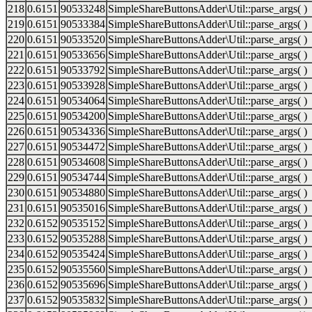
218
0.6151
90533248
SimpleShareButtonsAdder\Util::parse_args( )
219
0.6151
90533384
SimpleShareButtonsAdder\Util::parse_args( )
220
0.6151
90533520
SimpleShareButtonsAdder\Util::parse_args( )
221
0.6151
90533656
SimpleShareButtonsAdder\Util::parse_args( )
222
0.6151
90533792
SimpleShareButtonsAdder\Util::parse_args( )
223
0.6151
90533928
SimpleShareButtonsAdder\Util::parse_args( )
224
0.6151
90534064
SimpleShareButtonsAdder\Util::parse_args( )
225
0.6151
90534200
SimpleShareButtonsAdder\Util::parse_args( )
226
0.6151
90534336
SimpleShareButtonsAdder\Util::parse_args( )
227
0.6151
90534472
SimpleShareButtonsAdder\Util::parse_args( )
228
0.6151
90534608
SimpleShareButtonsAdder\Util::parse_args( )
229
0.6151
90534744
SimpleShareButtonsAdder\Util::parse_args( )
230
0.6151
90534880
SimpleShareButtonsAdder\Util::parse_args( )
231
0.6151
90535016
SimpleShareButtonsAdder\Util::parse_args( )
232
0.6152
90535152
SimpleShareButtonsAdder\Util::parse_args( )
233
0.6152
90535288
SimpleShareButtonsAdder\Util::parse_args( )
234
0.6152
90535424
SimpleShareButtonsAdder\Util::parse_args( )
235
0.6152
90535560
SimpleShareButtonsAdder\Util::parse_args( )
236
0.6152
90535696
SimpleShareButtonsAdder\Util::parse_args( )
237
0.6152
90535832
SimpleShareButtonsAdder\Util::parse_args( )