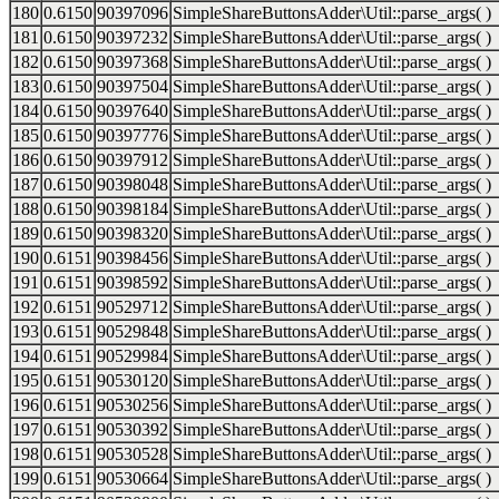
180
0.6150
90397096
SimpleShareButtonsAdder\Util::parse_args( )
181
0.6150
90397232
SimpleShareButtonsAdder\Util::parse_args( )
182
0.6150
90397368
SimpleShareButtonsAdder\Util::parse_args( )
183
0.6150
90397504
SimpleShareButtonsAdder\Util::parse_args( )
184
0.6150
90397640
SimpleShareButtonsAdder\Util::parse_args( )
185
0.6150
90397776
SimpleShareButtonsAdder\Util::parse_args( )
186
0.6150
90397912
SimpleShareButtonsAdder\Util::parse_args( )
187
0.6150
90398048
SimpleShareButtonsAdder\Util::parse_args( )
188
0.6150
90398184
SimpleShareButtonsAdder\Util::parse_args( )
189
0.6150
90398320
SimpleShareButtonsAdder\Util::parse_args( )
190
0.6151
90398456
SimpleShareButtonsAdder\Util::parse_args( )
191
0.6151
90398592
SimpleShareButtonsAdder\Util::parse_args( )
192
0.6151
90529712
SimpleShareButtonsAdder\Util::parse_args( )
193
0.6151
90529848
SimpleShareButtonsAdder\Util::parse_args( )
194
0.6151
90529984
SimpleShareButtonsAdder\Util::parse_args( )
195
0.6151
90530120
SimpleShareButtonsAdder\Util::parse_args( )
196
0.6151
90530256
SimpleShareButtonsAdder\Util::parse_args( )
197
0.6151
90530392
SimpleShareButtonsAdder\Util::parse_args( )
198
0.6151
90530528
SimpleShareButtonsAdder\Util::parse_args( )
199
0.6151
90530664
SimpleShareButtonsAdder\Util::parse_args( )