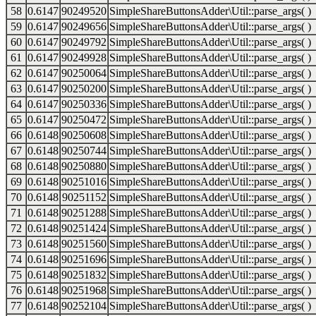
58
0.6147
90249520
SimpleShareButtonsAdder\Util::parse_args( )
59
0.6147
90249656
SimpleShareButtonsAdder\Util::parse_args( )
60
0.6147
90249792
SimpleShareButtonsAdder\Util::parse_args( )
61
0.6147
90249928
SimpleShareButtonsAdder\Util::parse_args( )
62
0.6147
90250064
SimpleShareButtonsAdder\Util::parse_args( )
63
0.6147
90250200
SimpleShareButtonsAdder\Util::parse_args( )
64
0.6147
90250336
SimpleShareButtonsAdder\Util::parse_args( )
65
0.6147
90250472
SimpleShareButtonsAdder\Util::parse_args( )
66
0.6148
90250608
SimpleShareButtonsAdder\Util::parse_args( )
67
0.6148
90250744
SimpleShareButtonsAdder\Util::parse_args( )
68
0.6148
90250880
SimpleShareButtonsAdder\Util::parse_args( )
69
0.6148
90251016
SimpleShareButtonsAdder\Util::parse_args( )
70
0.6148
90251152
SimpleShareButtonsAdder\Util::parse_args( )
71
0.6148
90251288
SimpleShareButtonsAdder\Util::parse_args( )
72
0.6148
90251424
SimpleShareButtonsAdder\Util::parse_args( )
73
0.6148
90251560
SimpleShareButtonsAdder\Util::parse_args( )
74
0.6148
90251696
SimpleShareButtonsAdder\Util::parse_args( )
75
0.6148
90251832
SimpleShareButtonsAdder\Util::parse_args( )
76
0.6148
90251968
SimpleShareButtonsAdder\Util::parse_args( )
77
0.6148
90252104
SimpleShareButtonsAdder\Util::parse_args( )