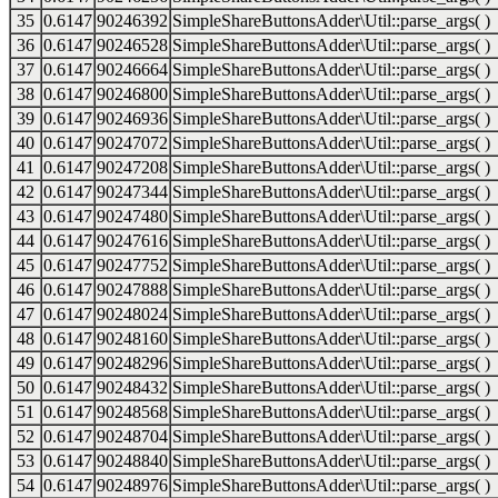
35
0.6147
90246392
SimpleShareButtonsAdder\Util::parse_args( )
36
0.6147
90246528
SimpleShareButtonsAdder\Util::parse_args( )
37
0.6147
90246664
SimpleShareButtonsAdder\Util::parse_args( )
38
0.6147
90246800
SimpleShareButtonsAdder\Util::parse_args( )
39
0.6147
90246936
SimpleShareButtonsAdder\Util::parse_args( )
40
0.6147
90247072
SimpleShareButtonsAdder\Util::parse_args( )
41
0.6147
90247208
SimpleShareButtonsAdder\Util::parse_args( )
42
0.6147
90247344
SimpleShareButtonsAdder\Util::parse_args( )
43
0.6147
90247480
SimpleShareButtonsAdder\Util::parse_args( )
44
0.6147
90247616
SimpleShareButtonsAdder\Util::parse_args( )
45
0.6147
90247752
SimpleShareButtonsAdder\Util::parse_args( )
46
0.6147
90247888
SimpleShareButtonsAdder\Util::parse_args( )
47
0.6147
90248024
SimpleShareButtonsAdder\Util::parse_args( )
48
0.6147
90248160
SimpleShareButtonsAdder\Util::parse_args( )
49
0.6147
90248296
SimpleShareButtonsAdder\Util::parse_args( )
50
0.6147
90248432
SimpleShareButtonsAdder\Util::parse_args( )
51
0.6147
90248568
SimpleShareButtonsAdder\Util::parse_args( )
52
0.6147
90248704
SimpleShareButtonsAdder\Util::parse_args( )
53
0.6147
90248840
SimpleShareButtonsAdder\Util::parse_args( )
54
0.6147
90248976
SimpleShareButtonsAdder\Util::parse_args( )