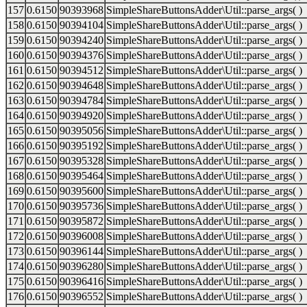
157
0.6150
90393968
SimpleShareButtonsAdder\Util::parse_args( )
158
0.6150
90394104
SimpleShareButtonsAdder\Util::parse_args( )
159
0.6150
90394240
SimpleShareButtonsAdder\Util::parse_args( )
160
0.6150
90394376
SimpleShareButtonsAdder\Util::parse_args( )
161
0.6150
90394512
SimpleShareButtonsAdder\Util::parse_args( )
162
0.6150
90394648
SimpleShareButtonsAdder\Util::parse_args( )
163
0.6150
90394784
SimpleShareButtonsAdder\Util::parse_args( )
164
0.6150
90394920
SimpleShareButtonsAdder\Util::parse_args( )
165
0.6150
90395056
SimpleShareButtonsAdder\Util::parse_args( )
166
0.6150
90395192
SimpleShareButtonsAdder\Util::parse_args( )
167
0.6150
90395328
SimpleShareButtonsAdder\Util::parse_args( )
168
0.6150
90395464
SimpleShareButtonsAdder\Util::parse_args( )
169
0.6150
90395600
SimpleShareButtonsAdder\Util::parse_args( )
170
0.6150
90395736
SimpleShareButtonsAdder\Util::parse_args( )
171
0.6150
90395872
SimpleShareButtonsAdder\Util::parse_args( )
172
0.6150
90396008
SimpleShareButtonsAdder\Util::parse_args( )
173
0.6150
90396144
SimpleShareButtonsAdder\Util::parse_args( )
174
0.6150
90396280
SimpleShareButtonsAdder\Util::parse_args( )
175
0.6150
90396416
SimpleShareButtonsAdder\Util::parse_args( )
176
0.6150
90396552
SimpleShareButtonsAdder\Util::parse_args( )