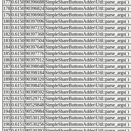
177
0.6150
90396688
SimpleShareButtonsAdder\Util::parse_args( )
178
0.6150
90396824
SimpleShareButtonsAdder\Util::parse_args( )
179
0.6150
90396960
SimpleShareButtonsAdder\Util::parse_args( )
180
0.6150
90397096
SimpleShareButtonsAdder\Util::parse_args( )
181
0.6150
90397232
SimpleShareButtonsAdder\Util::parse_args( )
182
0.6150
90397368
SimpleShareButtonsAdder\Util::parse_args( )
183
0.6150
90397504
SimpleShareButtonsAdder\Util::parse_args( )
184
0.6150
90397640
SimpleShareButtonsAdder\Util::parse_args( )
185
0.6150
90397776
SimpleShareButtonsAdder\Util::parse_args( )
186
0.6150
90397912
SimpleShareButtonsAdder\Util::parse_args( )
187
0.6150
90398048
SimpleShareButtonsAdder\Util::parse_args( )
188
0.6150
90398184
SimpleShareButtonsAdder\Util::parse_args( )
189
0.6150
90398320
SimpleShareButtonsAdder\Util::parse_args( )
190
0.6151
90398456
SimpleShareButtonsAdder\Util::parse_args( )
191
0.6151
90398592
SimpleShareButtonsAdder\Util::parse_args( )
192
0.6151
90529712
SimpleShareButtonsAdder\Util::parse_args( )
193
0.6151
90529848
SimpleShareButtonsAdder\Util::parse_args( )
194
0.6151
90529984
SimpleShareButtonsAdder\Util::parse_args( )
195
0.6151
90530120
SimpleShareButtonsAdder\Util::parse_args( )
196
0.6151
90530256
SimpleShareButtonsAdder\Util::parse_args( )
197
0.6151
90530392
SimpleShareButtonsAdder\Util::parse_args( )