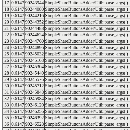
17
0.6147
90243944
SimpleShareButtonsAdder\Util::parse_args( )
18
0.6147
90244080
SimpleShareButtonsAdder\Util::parse_args( )
19
0.6147
90244216
SimpleShareButtonsAdder\Util::parse_args( )
20
0.6147
90244352
SimpleShareButtonsAdder\Util::parse_args( )
21
0.6147
90244488
SimpleShareButtonsAdder\Util::parse_args( )
22
0.6147
90244624
SimpleShareButtonsAdder\Util::parse_args( )
23
0.6147
90244760
SimpleShareButtonsAdder\Util::parse_args( )
24
0.6147
90244896
SimpleShareButtonsAdder\Util::parse_args( )
25
0.6147
90245032
SimpleShareButtonsAdder\Util::parse_args( )
26
0.6147
90245168
SimpleShareButtonsAdder\Util::parse_args( )
27
0.6147
90245304
SimpleShareButtonsAdder\Util::parse_args( )
28
0.6147
90245440
SimpleShareButtonsAdder\Util::parse_args( )
29
0.6147
90245576
SimpleShareButtonsAdder\Util::parse_args( )
30
0.6147
90245712
SimpleShareButtonsAdder\Util::parse_args( )
31
0.6147
90245848
SimpleShareButtonsAdder\Util::parse_args( )
32
0.6147
90245984
SimpleShareButtonsAdder\Util::parse_args( )
33
0.6147
90246120
SimpleShareButtonsAdder\Util::parse_args( )
34
0.6147
90246256
SimpleShareButtonsAdder\Util::parse_args( )
35
0.6147
90246392
SimpleShareButtonsAdder\Util::parse_args( )
36
0.6147
90246528
SimpleShareButtonsAdder\Util::parse_args( )