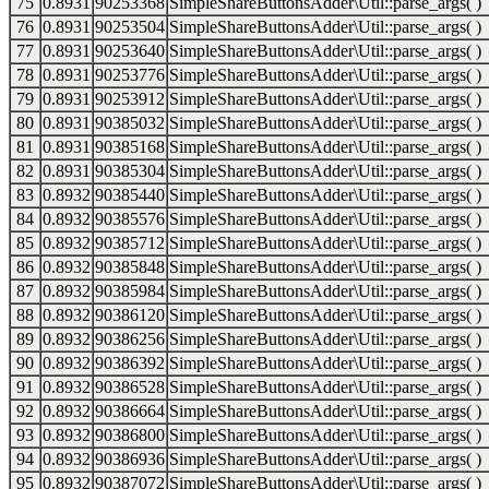
75
0.8931
90253368
SimpleShareButtonsAdder\Util::parse_args( )
76
0.8931
90253504
SimpleShareButtonsAdder\Util::parse_args( )
77
0.8931
90253640
SimpleShareButtonsAdder\Util::parse_args( )
78
0.8931
90253776
SimpleShareButtonsAdder\Util::parse_args( )
79
0.8931
90253912
SimpleShareButtonsAdder\Util::parse_args( )
80
0.8931
90385032
SimpleShareButtonsAdder\Util::parse_args( )
81
0.8931
90385168
SimpleShareButtonsAdder\Util::parse_args( )
82
0.8931
90385304
SimpleShareButtonsAdder\Util::parse_args( )
83
0.8932
90385440
SimpleShareButtonsAdder\Util::parse_args( )
84
0.8932
90385576
SimpleShareButtonsAdder\Util::parse_args( )
85
0.8932
90385712
SimpleShareButtonsAdder\Util::parse_args( )
86
0.8932
90385848
SimpleShareButtonsAdder\Util::parse_args( )
87
0.8932
90385984
SimpleShareButtonsAdder\Util::parse_args( )
88
0.8932
90386120
SimpleShareButtonsAdder\Util::parse_args( )
89
0.8932
90386256
SimpleShareButtonsAdder\Util::parse_args( )
90
0.8932
90386392
SimpleShareButtonsAdder\Util::parse_args( )
91
0.8932
90386528
SimpleShareButtonsAdder\Util::parse_args( )
92
0.8932
90386664
SimpleShareButtonsAdder\Util::parse_args( )
93
0.8932
90386800
SimpleShareButtonsAdder\Util::parse_args( )
94
0.8932
90386936
SimpleShareButtonsAdder\Util::parse_args( )
95
0.8932
90387072
SimpleShareButtonsAdder\Util::parse_args( )