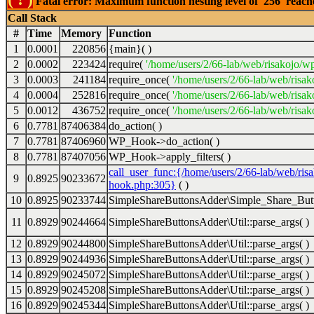
Fatal error: Maximum function nesting level of '256' reac
Call Stack
#
Time
Memory
Function
1
0.0001
220856
{main}( )
2
0.0002
223424
require(
'/home/users/2/66-lab/web/risakojo/w
3
0.0003
241184
require_once(
'/home/users/2/66-lab/web/risak
4
0.0004
252816
require_once(
'/home/users/2/66-lab/web/risak
5
0.0012
436752
require_once(
'/home/users/2/66-lab/web/risak
6
0.7781
87406384
do_action( )
7
0.7781
87406960
WP_Hook->do_action( )
8
0.7781
87407056
WP_Hook->apply_filters( )
call_user_func:{/home/users/2/66-lab/web/ris
9
0.8925
90233672
hook.php:305}
( )
10
0.8925
90233744
SimpleShareButtonsAdder\Simple_Share_Butt
11
0.8929
90244664
SimpleShareButtonsAdder\Util::parse_args( )
12
0.8929
90244800
SimpleShareButtonsAdder\Util::parse_args( )
13
0.8929
90244936
SimpleShareButtonsAdder\Util::parse_args( )
14
0.8929
90245072
SimpleShareButtonsAdder\Util::parse_args( )
15
0.8929
90245208
SimpleShareButtonsAdder\Util::parse_args( )
16
0.8929
90245344
SimpleShareButtonsAdder\Util::parse_args( )