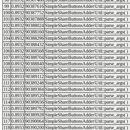
99
0.8932
90387616
SimpleShareButtonsAdder\Util::parse_args( )
100
0.8932
90387752
SimpleShareButtonsAdder\Util::parse_args( )
101
0.8932
90387888
SimpleShareButtonsAdder\Util::parse_args( )
102
0.8932
90388024
SimpleShareButtonsAdder\Util::parse_args( )
103
0.8932
90388160
SimpleShareButtonsAdder\Util::parse_args( )
104
0.8932
90388296
SimpleShareButtonsAdder\Util::parse_args( )
105
0.8932
90388432
SimpleShareButtonsAdder\Util::parse_args( )
106
0.8932
90388568
SimpleShareButtonsAdder\Util::parse_args( )
107
0.8932
90388704
SimpleShareButtonsAdder\Util::parse_args( )
108
0.8932
90388840
SimpleShareButtonsAdder\Util::parse_args( )
109
0.8933
90388976
SimpleShareButtonsAdder\Util::parse_args( )
110
0.8933
90389112
SimpleShareButtonsAdder\Util::parse_args( )
111
0.8933
90389248
SimpleShareButtonsAdder\Util::parse_args( )
112
0.8933
90389384
SimpleShareButtonsAdder\Util::parse_args( )
113
0.8933
90389520
SimpleShareButtonsAdder\Util::parse_args( )
114
0.8933
90389656
SimpleShareButtonsAdder\Util::parse_args( )
115
0.8933
90389792
SimpleShareButtonsAdder\Util::parse_args( )
116
0.8933
90389928
SimpleShareButtonsAdder\Util::parse_args( )
117
0.8933
90390064
SimpleShareButtonsAdder\Util::parse_args( )
118
0.8933
90390200
SimpleShareButtonsAdder\Util::parse_args( )