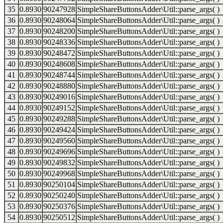
35
0.8930
90247928
SimpleShareButtonsAdder\Util::parse_args( )
36
0.8930
90248064
SimpleShareButtonsAdder\Util::parse_args( )
37
0.8930
90248200
SimpleShareButtonsAdder\Util::parse_args( )
38
0.8930
90248336
SimpleShareButtonsAdder\Util::parse_args( )
39
0.8930
90248472
SimpleShareButtonsAdder\Util::parse_args( )
40
0.8930
90248608
SimpleShareButtonsAdder\Util::parse_args( )
41
0.8930
90248744
SimpleShareButtonsAdder\Util::parse_args( )
42
0.8930
90248880
SimpleShareButtonsAdder\Util::parse_args( )
43
0.8930
90249016
SimpleShareButtonsAdder\Util::parse_args( )
44
0.8930
90249152
SimpleShareButtonsAdder\Util::parse_args( )
45
0.8930
90249288
SimpleShareButtonsAdder\Util::parse_args( )
46
0.8930
90249424
SimpleShareButtonsAdder\Util::parse_args( )
47
0.8930
90249560
SimpleShareButtonsAdder\Util::parse_args( )
48
0.8930
90249696
SimpleShareButtonsAdder\Util::parse_args( )
49
0.8930
90249832
SimpleShareButtonsAdder\Util::parse_args( )
50
0.8930
90249968
SimpleShareButtonsAdder\Util::parse_args( )
51
0.8930
90250104
SimpleShareButtonsAdder\Util::parse_args( )
52
0.8930
90250240
SimpleShareButtonsAdder\Util::parse_args( )
53
0.8930
90250376
SimpleShareButtonsAdder\Util::parse_args( )
54
0.8930
90250512
SimpleShareButtonsAdder\Util::parse_args( )