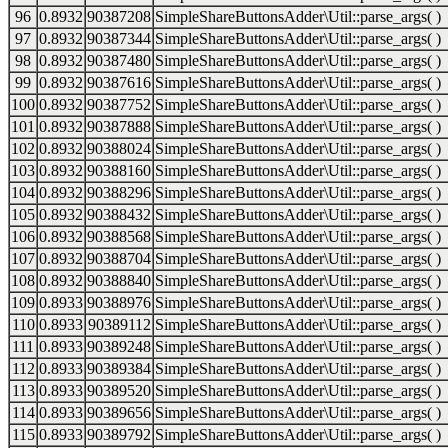
96
0.8932
90387208
SimpleShareButtonsAdder\Util::parse_args( )
97
0.8932
90387344
SimpleShareButtonsAdder\Util::parse_args( )
98
0.8932
90387480
SimpleShareButtonsAdder\Util::parse_args( )
99
0.8932
90387616
SimpleShareButtonsAdder\Util::parse_args( )
100
0.8932
90387752
SimpleShareButtonsAdder\Util::parse_args( )
101
0.8932
90387888
SimpleShareButtonsAdder\Util::parse_args( )
102
0.8932
90388024
SimpleShareButtonsAdder\Util::parse_args( )
103
0.8932
90388160
SimpleShareButtonsAdder\Util::parse_args( )
104
0.8932
90388296
SimpleShareButtonsAdder\Util::parse_args( )
105
0.8932
90388432
SimpleShareButtonsAdder\Util::parse_args( )
106
0.8932
90388568
SimpleShareButtonsAdder\Util::parse_args( )
107
0.8932
90388704
SimpleShareButtonsAdder\Util::parse_args( )
108
0.8932
90388840
SimpleShareButtonsAdder\Util::parse_args( )
109
0.8933
90388976
SimpleShareButtonsAdder\Util::parse_args( )
110
0.8933
90389112
SimpleShareButtonsAdder\Util::parse_args( )
111
0.8933
90389248
SimpleShareButtonsAdder\Util::parse_args( )
112
0.8933
90389384
SimpleShareButtonsAdder\Util::parse_args( )
113
0.8933
90389520
SimpleShareButtonsAdder\Util::parse_args( )
114
0.8933
90389656
SimpleShareButtonsAdder\Util::parse_args( )
115
0.8933
90389792
SimpleShareButtonsAdder\Util::parse_args( )