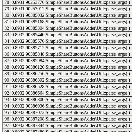
78
0.8931
90253776
SimpleShareButtonsAdder\Util::parse_args( )
79
0.8931
90253912
SimpleShareButtonsAdder\Util::parse_args( )
80
0.8931
90385032
SimpleShareButtonsAdder\Util::parse_args( )
81
0.8931
90385168
SimpleShareButtonsAdder\Util::parse_args( )
82
0.8931
90385304
SimpleShareButtonsAdder\Util::parse_args( )
83
0.8932
90385440
SimpleShareButtonsAdder\Util::parse_args( )
84
0.8932
90385576
SimpleShareButtonsAdder\Util::parse_args( )
85
0.8932
90385712
SimpleShareButtonsAdder\Util::parse_args( )
86
0.8932
90385848
SimpleShareButtonsAdder\Util::parse_args( )
87
0.8932
90385984
SimpleShareButtonsAdder\Util::parse_args( )
88
0.8932
90386120
SimpleShareButtonsAdder\Util::parse_args( )
89
0.8932
90386256
SimpleShareButtonsAdder\Util::parse_args( )
90
0.8932
90386392
SimpleShareButtonsAdder\Util::parse_args( )
91
0.8932
90386528
SimpleShareButtonsAdder\Util::parse_args( )
92
0.8932
90386664
SimpleShareButtonsAdder\Util::parse_args( )
93
0.8932
90386800
SimpleShareButtonsAdder\Util::parse_args( )
94
0.8932
90386936
SimpleShareButtonsAdder\Util::parse_args( )
95
0.8932
90387072
SimpleShareButtonsAdder\Util::parse_args( )
96
0.8932
90387208
SimpleShareButtonsAdder\Util::parse_args( )
97
0.8932
90387344
SimpleShareButtonsAdder\Util::parse_args( )
98
0.8932
90387480
SimpleShareButtonsAdder\Util::parse_args( )