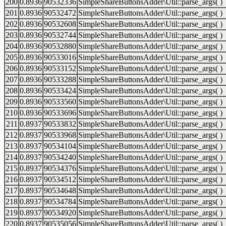
200
0.8936
90532336
SimpleShareButtonsAdder\Util::parse_args( )
201
0.8936
90532472
SimpleShareButtonsAdder\Util::parse_args( )
202
0.8936
90532608
SimpleShareButtonsAdder\Util::parse_args( )
203
0.8936
90532744
SimpleShareButtonsAdder\Util::parse_args( )
204
0.8936
90532880
SimpleShareButtonsAdder\Util::parse_args( )
205
0.8936
90533016
SimpleShareButtonsAdder\Util::parse_args( )
206
0.8936
90533152
SimpleShareButtonsAdder\Util::parse_args( )
207
0.8936
90533288
SimpleShareButtonsAdder\Util::parse_args( )
208
0.8936
90533424
SimpleShareButtonsAdder\Util::parse_args( )
209
0.8936
90533560
SimpleShareButtonsAdder\Util::parse_args( )
210
0.8936
90533696
SimpleShareButtonsAdder\Util::parse_args( )
211
0.8937
90533832
SimpleShareButtonsAdder\Util::parse_args( )
212
0.8937
90533968
SimpleShareButtonsAdder\Util::parse_args( )
213
0.8937
90534104
SimpleShareButtonsAdder\Util::parse_args( )
214
0.8937
90534240
SimpleShareButtonsAdder\Util::parse_args( )
215
0.8937
90534376
SimpleShareButtonsAdder\Util::parse_args( )
216
0.8937
90534512
SimpleShareButtonsAdder\Util::parse_args( )
217
0.8937
90534648
SimpleShareButtonsAdder\Util::parse_args( )
218
0.8937
90534784
SimpleShareButtonsAdder\Util::parse_args( )
219
0.8937
90534920
SimpleShareButtonsAdder\Util::parse_args( )
220
0.8937
90535056
SimpleShareButtonsAdder\Util::parse_args( )