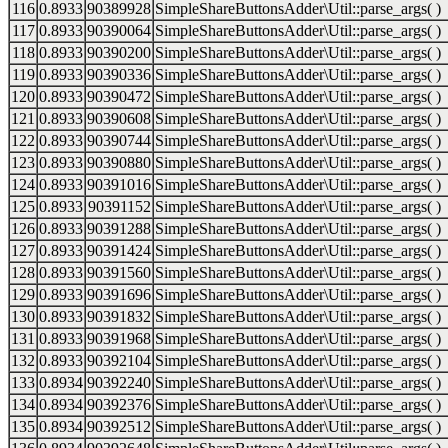
116
0.8933
90389928
SimpleShareButtonsAdder\Util::parse_args( )
117
0.8933
90390064
SimpleShareButtonsAdder\Util::parse_args( )
118
0.8933
90390200
SimpleShareButtonsAdder\Util::parse_args( )
119
0.8933
90390336
SimpleShareButtonsAdder\Util::parse_args( )
120
0.8933
90390472
SimpleShareButtonsAdder\Util::parse_args( )
121
0.8933
90390608
SimpleShareButtonsAdder\Util::parse_args( )
122
0.8933
90390744
SimpleShareButtonsAdder\Util::parse_args( )
123
0.8933
90390880
SimpleShareButtonsAdder\Util::parse_args( )
124
0.8933
90391016
SimpleShareButtonsAdder\Util::parse_args( )
125
0.8933
90391152
SimpleShareButtonsAdder\Util::parse_args( )
126
0.8933
90391288
SimpleShareButtonsAdder\Util::parse_args( )
127
0.8933
90391424
SimpleShareButtonsAdder\Util::parse_args( )
128
0.8933
90391560
SimpleShareButtonsAdder\Util::parse_args( )
129
0.8933
90391696
SimpleShareButtonsAdder\Util::parse_args( )
130
0.8933
90391832
SimpleShareButtonsAdder\Util::parse_args( )
131
0.8933
90391968
SimpleShareButtonsAdder\Util::parse_args( )
132
0.8933
90392104
SimpleShareButtonsAdder\Util::parse_args( )
133
0.8934
90392240
SimpleShareButtonsAdder\Util::parse_args( )
134
0.8934
90392376
SimpleShareButtonsAdder\Util::parse_args( )
135
0.8934
90392512
SimpleShareButtonsAdder\Util::parse_args( )