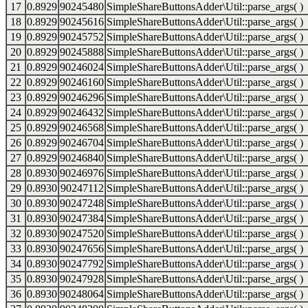
17
0.8929
90245480
SimpleShareButtonsAdder\Util::parse_args( )
18
0.8929
90245616
SimpleShareButtonsAdder\Util::parse_args( )
19
0.8929
90245752
SimpleShareButtonsAdder\Util::parse_args( )
20
0.8929
90245888
SimpleShareButtonsAdder\Util::parse_args( )
21
0.8929
90246024
SimpleShareButtonsAdder\Util::parse_args( )
22
0.8929
90246160
SimpleShareButtonsAdder\Util::parse_args( )
23
0.8929
90246296
SimpleShareButtonsAdder\Util::parse_args( )
24
0.8929
90246432
SimpleShareButtonsAdder\Util::parse_args( )
25
0.8929
90246568
SimpleShareButtonsAdder\Util::parse_args( )
26
0.8929
90246704
SimpleShareButtonsAdder\Util::parse_args( )
27
0.8929
90246840
SimpleShareButtonsAdder\Util::parse_args( )
28
0.8930
90246976
SimpleShareButtonsAdder\Util::parse_args( )
29
0.8930
90247112
SimpleShareButtonsAdder\Util::parse_args( )
30
0.8930
90247248
SimpleShareButtonsAdder\Util::parse_args( )
31
0.8930
90247384
SimpleShareButtonsAdder\Util::parse_args( )
32
0.8930
90247520
SimpleShareButtonsAdder\Util::parse_args( )
33
0.8930
90247656
SimpleShareButtonsAdder\Util::parse_args( )
34
0.8930
90247792
SimpleShareButtonsAdder\Util::parse_args( )
35
0.8930
90247928
SimpleShareButtonsAdder\Util::parse_args( )
36
0.8930
90248064
SimpleShareButtonsAdder\Util::parse_args( )