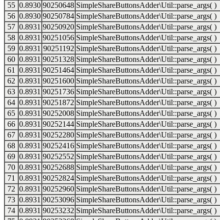
55
0.8930
90250648
SimpleShareButtonsAdder\Util::parse_args( )
56
0.8930
90250784
SimpleShareButtonsAdder\Util::parse_args( )
57
0.8931
90250920
SimpleShareButtonsAdder\Util::parse_args( )
58
0.8931
90251056
SimpleShareButtonsAdder\Util::parse_args( )
59
0.8931
90251192
SimpleShareButtonsAdder\Util::parse_args( )
60
0.8931
90251328
SimpleShareButtonsAdder\Util::parse_args( )
61
0.8931
90251464
SimpleShareButtonsAdder\Util::parse_args( )
62
0.8931
90251600
SimpleShareButtonsAdder\Util::parse_args( )
63
0.8931
90251736
SimpleShareButtonsAdder\Util::parse_args( )
64
0.8931
90251872
SimpleShareButtonsAdder\Util::parse_args( )
65
0.8931
90252008
SimpleShareButtonsAdder\Util::parse_args( )
66
0.8931
90252144
SimpleShareButtonsAdder\Util::parse_args( )
67
0.8931
90252280
SimpleShareButtonsAdder\Util::parse_args( )
68
0.8931
90252416
SimpleShareButtonsAdder\Util::parse_args( )
69
0.8931
90252552
SimpleShareButtonsAdder\Util::parse_args( )
70
0.8931
90252688
SimpleShareButtonsAdder\Util::parse_args( )
71
0.8931
90252824
SimpleShareButtonsAdder\Util::parse_args( )
72
0.8931
90252960
SimpleShareButtonsAdder\Util::parse_args( )
73
0.8931
90253096
SimpleShareButtonsAdder\Util::parse_args( )
74
0.8931
90253232
SimpleShareButtonsAdder\Util::parse_args( )