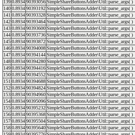
139
0.8934
90393056
SimpleShareButtonsAdder\Util::parse_args( )
140
0.8934
90393192
SimpleShareButtonsAdder\Util::parse_args( )
141
0.8934
90393328
SimpleShareButtonsAdder\Util::parse_args( )
142
0.8934
90393464
SimpleShareButtonsAdder\Util::parse_args( )
143
0.8934
90393600
SimpleShareButtonsAdder\Util::parse_args( )
144
0.8934
90393736
SimpleShareButtonsAdder\Util::parse_args( )
145
0.8934
90393872
SimpleShareButtonsAdder\Util::parse_args( )
146
0.8934
90394008
SimpleShareButtonsAdder\Util::parse_args( )
147
0.8934
90394144
SimpleShareButtonsAdder\Util::parse_args( )
148
0.8934
90394280
SimpleShareButtonsAdder\Util::parse_args( )
149
0.8934
90394416
SimpleShareButtonsAdder\Util::parse_args( )
150
0.8934
90394552
SimpleShareButtonsAdder\Util::parse_args( )
151
0.8934
90394688
SimpleShareButtonsAdder\Util::parse_args( )
152
0.8934
90394824
SimpleShareButtonsAdder\Util::parse_args( )
153
0.8934
90394960
SimpleShareButtonsAdder\Util::parse_args( )
154
0.8934
90395096
SimpleShareButtonsAdder\Util::parse_args( )
155
0.8934
90395232
SimpleShareButtonsAdder\Util::parse_args( )
156
0.8934
90395368
SimpleShareButtonsAdder\Util::parse_args( )
157
0.8934
90395504
SimpleShareButtonsAdder\Util::parse_args( )
158
0.8934
90395640
SimpleShareButtonsAdder\Util::parse_args( )
159
0.8934
90395776
SimpleShareButtonsAdder\Util::parse_args( )