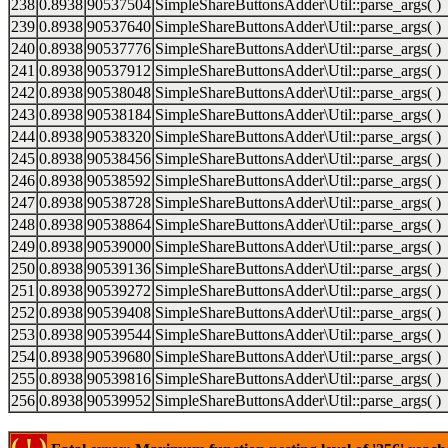
238
0.8938
90537504
SimpleShareButtonsAdder\Util::parse_args( )
239
0.8938
90537640
SimpleShareButtonsAdder\Util::parse_args( )
240
0.8938
90537776
SimpleShareButtonsAdder\Util::parse_args( )
241
0.8938
90537912
SimpleShareButtonsAdder\Util::parse_args( )
242
0.8938
90538048
SimpleShareButtonsAdder\Util::parse_args( )
243
0.8938
90538184
SimpleShareButtonsAdder\Util::parse_args( )
244
0.8938
90538320
SimpleShareButtonsAdder\Util::parse_args( )
245
0.8938
90538456
SimpleShareButtonsAdder\Util::parse_args( )
246
0.8938
90538592
SimpleShareButtonsAdder\Util::parse_args( )
247
0.8938
90538728
SimpleShareButtonsAdder\Util::parse_args( )
248
0.8938
90538864
SimpleShareButtonsAdder\Util::parse_args( )
249
0.8938
90539000
SimpleShareButtonsAdder\Util::parse_args( )
250
0.8938
90539136
SimpleShareButtonsAdder\Util::parse_args( )
251
0.8938
90539272
SimpleShareButtonsAdder\Util::parse_args( )
252
0.8938
90539408
SimpleShareButtonsAdder\Util::parse_args( )
253
0.8938
90539544
SimpleShareButtonsAdder\Util::parse_args( )
254
0.8938
90539680
SimpleShareButtonsAdder\Util::parse_args( )
255
0.8938
90539816
SimpleShareButtonsAdder\Util::parse_args( )
256
0.8938
90539952
SimpleShareButtonsAdder\Util::parse_args( )
( ! )