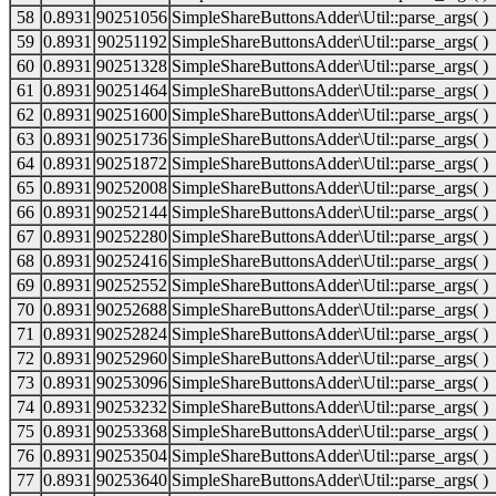
58
0.8931
90251056
SimpleShareButtonsAdder\Util::parse_args( )
59
0.8931
90251192
SimpleShareButtonsAdder\Util::parse_args( )
60
0.8931
90251328
SimpleShareButtonsAdder\Util::parse_args( )
61
0.8931
90251464
SimpleShareButtonsAdder\Util::parse_args( )
62
0.8931
90251600
SimpleShareButtonsAdder\Util::parse_args( )
63
0.8931
90251736
SimpleShareButtonsAdder\Util::parse_args( )
64
0.8931
90251872
SimpleShareButtonsAdder\Util::parse_args( )
65
0.8931
90252008
SimpleShareButtonsAdder\Util::parse_args( )
66
0.8931
90252144
SimpleShareButtonsAdder\Util::parse_args( )
67
0.8931
90252280
SimpleShareButtonsAdder\Util::parse_args( )
68
0.8931
90252416
SimpleShareButtonsAdder\Util::parse_args( )
69
0.8931
90252552
SimpleShareButtonsAdder\Util::parse_args( )
70
0.8931
90252688
SimpleShareButtonsAdder\Util::parse_args( )
71
0.8931
90252824
SimpleShareButtonsAdder\Util::parse_args( )
72
0.8931
90252960
SimpleShareButtonsAdder\Util::parse_args( )
73
0.8931
90253096
SimpleShareButtonsAdder\Util::parse_args( )
74
0.8931
90253232
SimpleShareButtonsAdder\Util::parse_args( )
75
0.8931
90253368
SimpleShareButtonsAdder\Util::parse_args( )
76
0.8931
90253504
SimpleShareButtonsAdder\Util::parse_args( )
77
0.8931
90253640
SimpleShareButtonsAdder\Util::parse_args( )