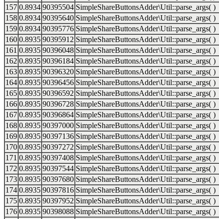
157
0.8934
90395504
SimpleShareButtonsAdder\Util::parse_args( )
158
0.8934
90395640
SimpleShareButtonsAdder\Util::parse_args( )
159
0.8934
90395776
SimpleShareButtonsAdder\Util::parse_args( )
160
0.8935
90395912
SimpleShareButtonsAdder\Util::parse_args( )
161
0.8935
90396048
SimpleShareButtonsAdder\Util::parse_args( )
162
0.8935
90396184
SimpleShareButtonsAdder\Util::parse_args( )
163
0.8935
90396320
SimpleShareButtonsAdder\Util::parse_args( )
164
0.8935
90396456
SimpleShareButtonsAdder\Util::parse_args( )
165
0.8935
90396592
SimpleShareButtonsAdder\Util::parse_args( )
166
0.8935
90396728
SimpleShareButtonsAdder\Util::parse_args( )
167
0.8935
90396864
SimpleShareButtonsAdder\Util::parse_args( )
168
0.8935
90397000
SimpleShareButtonsAdder\Util::parse_args( )
169
0.8935
90397136
SimpleShareButtonsAdder\Util::parse_args( )
170
0.8935
90397272
SimpleShareButtonsAdder\Util::parse_args( )
171
0.8935
90397408
SimpleShareButtonsAdder\Util::parse_args( )
172
0.8935
90397544
SimpleShareButtonsAdder\Util::parse_args( )
173
0.8935
90397680
SimpleShareButtonsAdder\Util::parse_args( )
174
0.8935
90397816
SimpleShareButtonsAdder\Util::parse_args( )
175
0.8935
90397952
SimpleShareButtonsAdder\Util::parse_args( )
176
0.8935
90398088
SimpleShareButtonsAdder\Util::parse_args( )