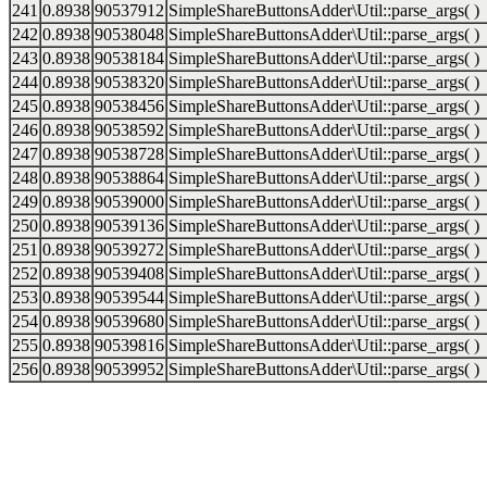
241
0.8938
90537912
SimpleShareButtonsAdder\Util::parse_args( )
242
0.8938
90538048
SimpleShareButtonsAdder\Util::parse_args( )
243
0.8938
90538184
SimpleShareButtonsAdder\Util::parse_args( )
244
0.8938
90538320
SimpleShareButtonsAdder\Util::parse_args( )
245
0.8938
90538456
SimpleShareButtonsAdder\Util::parse_args( )
246
0.8938
90538592
SimpleShareButtonsAdder\Util::parse_args( )
247
0.8938
90538728
SimpleShareButtonsAdder\Util::parse_args( )
248
0.8938
90538864
SimpleShareButtonsAdder\Util::parse_args( )
249
0.8938
90539000
SimpleShareButtonsAdder\Util::parse_args( )
250
0.8938
90539136
SimpleShareButtonsAdder\Util::parse_args( )
251
0.8938
90539272
SimpleShareButtonsAdder\Util::parse_args( )
252
0.8938
90539408
SimpleShareButtonsAdder\Util::parse_args( )
253
0.8938
90539544
SimpleShareButtonsAdder\Util::parse_args( )
254
0.8938
90539680
SimpleShareButtonsAdder\Util::parse_args( )
255
0.8938
90539816
SimpleShareButtonsAdder\Util::parse_args( )
256
0.8938
90539952
SimpleShareButtonsAdder\Util::parse_args( )