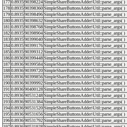
177
0.8935
90398224
SimpleShareButtonsAdder\Util::parse_args( )
178
0.8935
90398360
SimpleShareButtonsAdder\Util::parse_args( )
179
0.8935
90398496
SimpleShareButtonsAdder\Util::parse_args( )
180
0.8935
90398632
SimpleShareButtonsAdder\Util::parse_args( )
181
0.8935
90398768
SimpleShareButtonsAdder\Util::parse_args( )
182
0.8935
90398904
SimpleShareButtonsAdder\Util::parse_args( )
183
0.8935
90399040
SimpleShareButtonsAdder\Util::parse_args( )
184
0.8935
90399176
SimpleShareButtonsAdder\Util::parse_args( )
185
0.8935
90399312
SimpleShareButtonsAdder\Util::parse_args( )
186
0.8936
90399448
SimpleShareButtonsAdder\Util::parse_args( )
187
0.8936
90399584
SimpleShareButtonsAdder\Util::parse_args( )
188
0.8936
90399720
SimpleShareButtonsAdder\Util::parse_args( )
189
0.8936
90399856
SimpleShareButtonsAdder\Util::parse_args( )
190
0.8936
90399992
SimpleShareButtonsAdder\Util::parse_args( )
191
0.8936
90400128
SimpleShareButtonsAdder\Util::parse_args( )
192
0.8936
90531248
SimpleShareButtonsAdder\Util::parse_args( )
193
0.8936
90531384
SimpleShareButtonsAdder\Util::parse_args( )
194
0.8936
90531520
SimpleShareButtonsAdder\Util::parse_args( )
195
0.8936
90531656
SimpleShareButtonsAdder\Util::parse_args( )
196
0.8936
90531792
SimpleShareButtonsAdder\Util::parse_args( )
197
0.8936
90531928
SimpleShareButtonsAdder\Util::parse_args( )