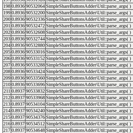
198
0.8936
90532064
SimpleShareButtonsAdder\Util::parse_args( )
199
0.8936
90532200
SimpleShareButtonsAdder\Util::parse_args( )
200
0.8936
90532336
SimpleShareButtonsAdder\Util::parse_args( )
201
0.8936
90532472
SimpleShareButtonsAdder\Util::parse_args( )
202
0.8936
90532608
SimpleShareButtonsAdder\Util::parse_args( )
203
0.8936
90532744
SimpleShareButtonsAdder\Util::parse_args( )
204
0.8936
90532880
SimpleShareButtonsAdder\Util::parse_args( )
205
0.8936
90533016
SimpleShareButtonsAdder\Util::parse_args( )
206
0.8936
90533152
SimpleShareButtonsAdder\Util::parse_args( )
207
0.8936
90533288
SimpleShareButtonsAdder\Util::parse_args( )
208
0.8936
90533424
SimpleShareButtonsAdder\Util::parse_args( )
209
0.8936
90533560
SimpleShareButtonsAdder\Util::parse_args( )
210
0.8936
90533696
SimpleShareButtonsAdder\Util::parse_args( )
211
0.8937
90533832
SimpleShareButtonsAdder\Util::parse_args( )
212
0.8937
90533968
SimpleShareButtonsAdder\Util::parse_args( )
213
0.8937
90534104
SimpleShareButtonsAdder\Util::parse_args( )
214
0.8937
90534240
SimpleShareButtonsAdder\Util::parse_args( )
215
0.8937
90534376
SimpleShareButtonsAdder\Util::parse_args( )
216
0.8937
90534512
SimpleShareButtonsAdder\Util::parse_args( )
217
0.8937
90534648
SimpleShareButtonsAdder\Util::parse_args( )