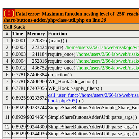
( ! )
Fatal error: Maximum function nesting level of '256' reach
share-buttons-adder/php/class-util.php on line
30
Call Stack
#
Time
Memory
Function
1
0.0001
220856
{main}( )
2
0.0002
223424
require(
'/home/users/2/66-lab/web/risakojo/w
3
0.0003
241184
require_once(
'/home/users/2/66-lab/web/risak
4
0.0004
252816
require_once(
'/home/users/2/66-lab/web/risak
5
0.0012
436752
require_once(
'/home/users/2/66-lab/web/risak
6
0.7781
87406384
do_action( )
7
0.7781
87406960
WP_Hook->do_action( )
8
0.7781
87407056
WP_Hook->apply_filters( )
call_user_func:{/home/users/2/66-lab/web/ris
9
0.8925
90233672
hook.php:305}
( )
10
0.8925
90233744
SimpleShareButtonsAdder\Simple_Share_Butt
11
0.8929
90244664
SimpleShareButtonsAdder\Util::parse_args( )
12
0.8929
90244800
SimpleShareButtonsAdder\Util::parse_args( )
13
0.8929
90244936
SimpleShareButtonsAdder\Util::parse_args( )