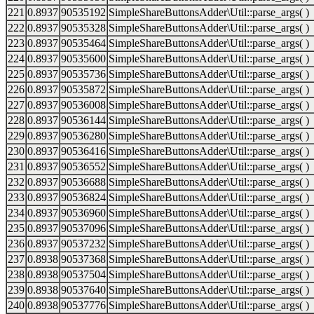
221
0.8937
90535192
SimpleShareButtonsAdder\Util::parse_args( )
222
0.8937
90535328
SimpleShareButtonsAdder\Util::parse_args( )
223
0.8937
90535464
SimpleShareButtonsAdder\Util::parse_args( )
224
0.8937
90535600
SimpleShareButtonsAdder\Util::parse_args( )
225
0.8937
90535736
SimpleShareButtonsAdder\Util::parse_args( )
226
0.8937
90535872
SimpleShareButtonsAdder\Util::parse_args( )
227
0.8937
90536008
SimpleShareButtonsAdder\Util::parse_args( )
228
0.8937
90536144
SimpleShareButtonsAdder\Util::parse_args( )
229
0.8937
90536280
SimpleShareButtonsAdder\Util::parse_args( )
230
0.8937
90536416
SimpleShareButtonsAdder\Util::parse_args( )
231
0.8937
90536552
SimpleShareButtonsAdder\Util::parse_args( )
232
0.8937
90536688
SimpleShareButtonsAdder\Util::parse_args( )
233
0.8937
90536824
SimpleShareButtonsAdder\Util::parse_args( )
234
0.8937
90536960
SimpleShareButtonsAdder\Util::parse_args( )
235
0.8937
90537096
SimpleShareButtonsAdder\Util::parse_args( )
236
0.8937
90537232
SimpleShareButtonsAdder\Util::parse_args( )
237
0.8938
90537368
SimpleShareButtonsAdder\Util::parse_args( )
238
0.8938
90537504
SimpleShareButtonsAdder\Util::parse_args( )
239
0.8938
90537640
SimpleShareButtonsAdder\Util::parse_args( )
240
0.8938
90537776
SimpleShareButtonsAdder\Util::parse_args( )