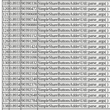
119
0.8933
90390336
SimpleShareButtonsAdder\Util::parse_args( )
120
0.8933
90390472
SimpleShareButtonsAdder\Util::parse_args( )
121
0.8933
90390608
SimpleShareButtonsAdder\Util::parse_args( )
122
0.8933
90390744
SimpleShareButtonsAdder\Util::parse_args( )
123
0.8933
90390880
SimpleShareButtonsAdder\Util::parse_args( )
124
0.8933
90391016
SimpleShareButtonsAdder\Util::parse_args( )
125
0.8933
90391152
SimpleShareButtonsAdder\Util::parse_args( )
126
0.8933
90391288
SimpleShareButtonsAdder\Util::parse_args( )
127
0.8933
90391424
SimpleShareButtonsAdder\Util::parse_args( )
128
0.8933
90391560
SimpleShareButtonsAdder\Util::parse_args( )
129
0.8933
90391696
SimpleShareButtonsAdder\Util::parse_args( )
130
0.8933
90391832
SimpleShareButtonsAdder\Util::parse_args( )
131
0.8933
90391968
SimpleShareButtonsAdder\Util::parse_args( )
132
0.8933
90392104
SimpleShareButtonsAdder\Util::parse_args( )
133
0.8934
90392240
SimpleShareButtonsAdder\Util::parse_args( )
134
0.8934
90392376
SimpleShareButtonsAdder\Util::parse_args( )
135
0.8934
90392512
SimpleShareButtonsAdder\Util::parse_args( )
136
0.8934
90392648
SimpleShareButtonsAdder\Util::parse_args( )
137
0.8934
90392784
SimpleShareButtonsAdder\Util::parse_args( )
138
0.8934
90392920
SimpleShareButtonsAdder\Util::parse_args( )