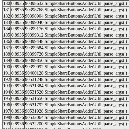
180
0.8935
90398632
SimpleShareButtonsAdder\Util::parse_args( )
181
0.8935
90398768
SimpleShareButtonsAdder\Util::parse_args( )
182
0.8935
90398904
SimpleShareButtonsAdder\Util::parse_args( )
183
0.8935
90399040
SimpleShareButtonsAdder\Util::parse_args( )
184
0.8935
90399176
SimpleShareButtonsAdder\Util::parse_args( )
185
0.8935
90399312
SimpleShareButtonsAdder\Util::parse_args( )
186
0.8936
90399448
SimpleShareButtonsAdder\Util::parse_args( )
187
0.8936
90399584
SimpleShareButtonsAdder\Util::parse_args( )
188
0.8936
90399720
SimpleShareButtonsAdder\Util::parse_args( )
189
0.8936
90399856
SimpleShareButtonsAdder\Util::parse_args( )
190
0.8936
90399992
SimpleShareButtonsAdder\Util::parse_args( )
191
0.8936
90400128
SimpleShareButtonsAdder\Util::parse_args( )
192
0.8936
90531248
SimpleShareButtonsAdder\Util::parse_args( )
193
0.8936
90531384
SimpleShareButtonsAdder\Util::parse_args( )
194
0.8936
90531520
SimpleShareButtonsAdder\Util::parse_args( )
195
0.8936
90531656
SimpleShareButtonsAdder\Util::parse_args( )
196
0.8936
90531792
SimpleShareButtonsAdder\Util::parse_args( )
197
0.8936
90531928
SimpleShareButtonsAdder\Util::parse_args( )
198
0.8936
90532064
SimpleShareButtonsAdder\Util::parse_args( )
199
0.8936
90532200
SimpleShareButtonsAdder\Util::parse_args( )