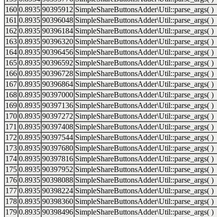
160
0.8935
90395912
SimpleShareButtonsAdder\Util::parse_args( )
161
0.8935
90396048
SimpleShareButtonsAdder\Util::parse_args( )
162
0.8935
90396184
SimpleShareButtonsAdder\Util::parse_args( )
163
0.8935
90396320
SimpleShareButtonsAdder\Util::parse_args( )
164
0.8935
90396456
SimpleShareButtonsAdder\Util::parse_args( )
165
0.8935
90396592
SimpleShareButtonsAdder\Util::parse_args( )
166
0.8935
90396728
SimpleShareButtonsAdder\Util::parse_args( )
167
0.8935
90396864
SimpleShareButtonsAdder\Util::parse_args( )
168
0.8935
90397000
SimpleShareButtonsAdder\Util::parse_args( )
169
0.8935
90397136
SimpleShareButtonsAdder\Util::parse_args( )
170
0.8935
90397272
SimpleShareButtonsAdder\Util::parse_args( )
171
0.8935
90397408
SimpleShareButtonsAdder\Util::parse_args( )
172
0.8935
90397544
SimpleShareButtonsAdder\Util::parse_args( )
173
0.8935
90397680
SimpleShareButtonsAdder\Util::parse_args( )
174
0.8935
90397816
SimpleShareButtonsAdder\Util::parse_args( )
175
0.8935
90397952
SimpleShareButtonsAdder\Util::parse_args( )
176
0.8935
90398088
SimpleShareButtonsAdder\Util::parse_args( )
177
0.8935
90398224
SimpleShareButtonsAdder\Util::parse_args( )
178
0.8935
90398360
SimpleShareButtonsAdder\Util::parse_args( )
179
0.8935
90398496
SimpleShareButtonsAdder\Util::parse_args( )