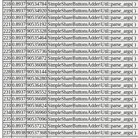
218
0.8937
90534784
SimpleShareButtonsAdder\Util::parse_args( )
219
0.8937
90534920
SimpleShareButtonsAdder\Util::parse_args( )
220
0.8937
90535056
SimpleShareButtonsAdder\Util::parse_args( )
221
0.8937
90535192
SimpleShareButtonsAdder\Util::parse_args( )
222
0.8937
90535328
SimpleShareButtonsAdder\Util::parse_args( )
223
0.8937
90535464
SimpleShareButtonsAdder\Util::parse_args( )
224
0.8937
90535600
SimpleShareButtonsAdder\Util::parse_args( )
225
0.8937
90535736
SimpleShareButtonsAdder\Util::parse_args( )
226
0.8937
90535872
SimpleShareButtonsAdder\Util::parse_args( )
227
0.8937
90536008
SimpleShareButtonsAdder\Util::parse_args( )
228
0.8937
90536144
SimpleShareButtonsAdder\Util::parse_args( )
229
0.8937
90536280
SimpleShareButtonsAdder\Util::parse_args( )
230
0.8937
90536416
SimpleShareButtonsAdder\Util::parse_args( )
231
0.8937
90536552
SimpleShareButtonsAdder\Util::parse_args( )
232
0.8937
90536688
SimpleShareButtonsAdder\Util::parse_args( )
233
0.8937
90536824
SimpleShareButtonsAdder\Util::parse_args( )
234
0.8937
90536960
SimpleShareButtonsAdder\Util::parse_args( )
235
0.8937
90537096
SimpleShareButtonsAdder\Util::parse_args( )
236
0.8937
90537232
SimpleShareButtonsAdder\Util::parse_args( )
237
0.8938
90537368
SimpleShareButtonsAdder\Util::parse_args( )