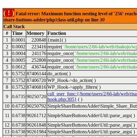
( ! )
Fatal error: Maximum function nesting level of '256' reach
share-buttons-adder/php/class-util.php on line
30
Call Stack
#
Time
Memory
Function
1
0.0001
220848
{main}( )
2
0.0002
223416
require(
'/home/users/2/66-lab/web/risakojo/w
3
0.0004
241176
require_once(
'/home/users/2/66-lab/web/risak
4
0.0005
252808
require_once(
'/home/users/2/66-lab/web/risak
5
0.0012
436744
require_once(
'/home/users/2/66-lab/web/risak
6
0.5752
87406144
do_action( )
7
0.5752
87406720
WP_Hook->do_action( )
8
0.5752
87406816
WP_Hook->apply_filters( )
call_user_func:{/home/users/2/66-lab/web/ris
9
0.6735
90250720
hook.php:305}
( )
10
0.6735
90250792
SimpleShareButtonsAdder\Simple_Share_Butt
11
0.6738
90261712
SimpleShareButtonsAdder\Util::parse_args( )
12
0.6738
90261848
SimpleShareButtonsAdder\Util::parse_args( )
13
0.6738
90261984
SimpleShareButtonsAdder\Util::parse_args( )