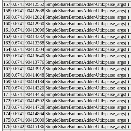
157
0.6741
90412552
SimpleShareButtonsAdder\Util::parse_args( )
158
0.6741
90412688
SimpleShareButtonsAdder\Util::parse_args( )
159
0.6741
90412824
SimpleShareButtonsAdder\Util::parse_args( )
160
0.6741
90412960
SimpleShareButtonsAdder\Util::parse_args( )
161
0.6741
90413096
SimpleShareButtonsAdder\Util::parse_args( )
162
0.6741
90413232
SimpleShareButtonsAdder\Util::parse_args( )
163
0.6741
90413368
SimpleShareButtonsAdder\Util::parse_args( )
164
0.6741
90413504
SimpleShareButtonsAdder\Util::parse_args( )
165
0.6741
90413640
SimpleShareButtonsAdder\Util::parse_args( )
166
0.6741
90413776
SimpleShareButtonsAdder\Util::parse_args( )
167
0.6741
90413912
SimpleShareButtonsAdder\Util::parse_args( )
168
0.6741
90414048
SimpleShareButtonsAdder\Util::parse_args( )
169
0.6741
90414184
SimpleShareButtonsAdder\Util::parse_args( )
170
0.6741
90414320
SimpleShareButtonsAdder\Util::parse_args( )
171
0.6741
90414456
SimpleShareButtonsAdder\Util::parse_args( )
172
0.6741
90414592
SimpleShareButtonsAdder\Util::parse_args( )
173
0.6741
90414728
SimpleShareButtonsAdder\Util::parse_args( )
174
0.6741
90414864
SimpleShareButtonsAdder\Util::parse_args( )
175
0.6741
90415000
SimpleShareButtonsAdder\Util::parse_args( )
176
0.6742
90415136
SimpleShareButtonsAdder\Util::parse_args( )