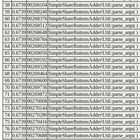
58
0.6739
90268104
SimpleShareButtonsAdder\Util::parse_args( )
59
0.6739
90268240
SimpleShareButtonsAdder\Util::parse_args( )
60
0.6739
90268376
SimpleShareButtonsAdder\Util::parse_args( )
61
0.6739
90268512
SimpleShareButtonsAdder\Util::parse_args( )
62
0.6739
90268648
SimpleShareButtonsAdder\Util::parse_args( )
63
0.6739
90268784
SimpleShareButtonsAdder\Util::parse_args( )
64
0.6739
90268920
SimpleShareButtonsAdder\Util::parse_args( )
65
0.6739
90269056
SimpleShareButtonsAdder\Util::parse_args( )
66
0.6739
90269192
SimpleShareButtonsAdder\Util::parse_args( )
67
0.6739
90269328
SimpleShareButtonsAdder\Util::parse_args( )
68
0.6739
90269464
SimpleShareButtonsAdder\Util::parse_args( )
69
0.6739
90269600
SimpleShareButtonsAdder\Util::parse_args( )
70
0.6739
90269736
SimpleShareButtonsAdder\Util::parse_args( )
71
0.6739
90269872
SimpleShareButtonsAdder\Util::parse_args( )
72
0.6739
90270008
SimpleShareButtonsAdder\Util::parse_args( )
73
0.6739
90270144
SimpleShareButtonsAdder\Util::parse_args( )
74
0.6739
90270280
SimpleShareButtonsAdder\Util::parse_args( )
75
0.6739
90270416
SimpleShareButtonsAdder\Util::parse_args( )
76
0.6739
90270552
SimpleShareButtonsAdder\Util::parse_args( )
77
0.6739
90270688
SimpleShareButtonsAdder\Util::parse_args( )