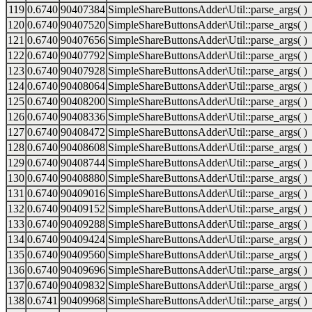
119
0.6740
90407384
SimpleShareButtonsAdder\Util::parse_args( )
120
0.6740
90407520
SimpleShareButtonsAdder\Util::parse_args( )
121
0.6740
90407656
SimpleShareButtonsAdder\Util::parse_args( )
122
0.6740
90407792
SimpleShareButtonsAdder\Util::parse_args( )
123
0.6740
90407928
SimpleShareButtonsAdder\Util::parse_args( )
124
0.6740
90408064
SimpleShareButtonsAdder\Util::parse_args( )
125
0.6740
90408200
SimpleShareButtonsAdder\Util::parse_args( )
126
0.6740
90408336
SimpleShareButtonsAdder\Util::parse_args( )
127
0.6740
90408472
SimpleShareButtonsAdder\Util::parse_args( )
128
0.6740
90408608
SimpleShareButtonsAdder\Util::parse_args( )
129
0.6740
90408744
SimpleShareButtonsAdder\Util::parse_args( )
130
0.6740
90408880
SimpleShareButtonsAdder\Util::parse_args( )
131
0.6740
90409016
SimpleShareButtonsAdder\Util::parse_args( )
132
0.6740
90409152
SimpleShareButtonsAdder\Util::parse_args( )
133
0.6740
90409288
SimpleShareButtonsAdder\Util::parse_args( )
134
0.6740
90409424
SimpleShareButtonsAdder\Util::parse_args( )
135
0.6740
90409560
SimpleShareButtonsAdder\Util::parse_args( )
136
0.6740
90409696
SimpleShareButtonsAdder\Util::parse_args( )
137
0.6740
90409832
SimpleShareButtonsAdder\Util::parse_args( )
138
0.6741
90409968
SimpleShareButtonsAdder\Util::parse_args( )