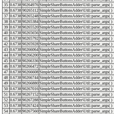
35
0.6738
90264976
SimpleShareButtonsAdder\Util::parse_args( )
36
0.6738
90265112
SimpleShareButtonsAdder\Util::parse_args( )
37
0.6738
90265248
SimpleShareButtonsAdder\Util::parse_args( )
38
0.6738
90265384
SimpleShareButtonsAdder\Util::parse_args( )
39
0.6738
90265520
SimpleShareButtonsAdder\Util::parse_args( )
40
0.6738
90265656
SimpleShareButtonsAdder\Util::parse_args( )
41
0.6738
90265792
SimpleShareButtonsAdder\Util::parse_args( )
42
0.6738
90265928
SimpleShareButtonsAdder\Util::parse_args( )
43
0.6738
90266064
SimpleShareButtonsAdder\Util::parse_args( )
44
0.6738
90266200
SimpleShareButtonsAdder\Util::parse_args( )
45
0.6738
90266336
SimpleShareButtonsAdder\Util::parse_args( )
46
0.6738
90266472
SimpleShareButtonsAdder\Util::parse_args( )
47
0.6738
90266608
SimpleShareButtonsAdder\Util::parse_args( )
48
0.6738
90266744
SimpleShareButtonsAdder\Util::parse_args( )
49
0.6738
90266880
SimpleShareButtonsAdder\Util::parse_args( )
50
0.6738
90267016
SimpleShareButtonsAdder\Util::parse_args( )
51
0.6738
90267152
SimpleShareButtonsAdder\Util::parse_args( )
52
0.6738
90267288
SimpleShareButtonsAdder\Util::parse_args( )
53
0.6738
90267424
SimpleShareButtonsAdder\Util::parse_args( )
54
0.6738
90267560
SimpleShareButtonsAdder\Util::parse_args( )