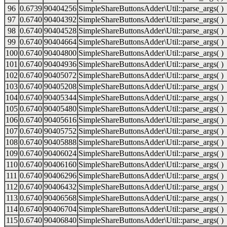
96
0.6739
90404256
SimpleShareButtonsAdder\Util::parse_args( )
97
0.6740
90404392
SimpleShareButtonsAdder\Util::parse_args( )
98
0.6740
90404528
SimpleShareButtonsAdder\Util::parse_args( )
99
0.6740
90404664
SimpleShareButtonsAdder\Util::parse_args( )
100
0.6740
90404800
SimpleShareButtonsAdder\Util::parse_args( )
101
0.6740
90404936
SimpleShareButtonsAdder\Util::parse_args( )
102
0.6740
90405072
SimpleShareButtonsAdder\Util::parse_args( )
103
0.6740
90405208
SimpleShareButtonsAdder\Util::parse_args( )
104
0.6740
90405344
SimpleShareButtonsAdder\Util::parse_args( )
105
0.6740
90405480
SimpleShareButtonsAdder\Util::parse_args( )
106
0.6740
90405616
SimpleShareButtonsAdder\Util::parse_args( )
107
0.6740
90405752
SimpleShareButtonsAdder\Util::parse_args( )
108
0.6740
90405888
SimpleShareButtonsAdder\Util::parse_args( )
109
0.6740
90406024
SimpleShareButtonsAdder\Util::parse_args( )
110
0.6740
90406160
SimpleShareButtonsAdder\Util::parse_args( )
111
0.6740
90406296
SimpleShareButtonsAdder\Util::parse_args( )
112
0.6740
90406432
SimpleShareButtonsAdder\Util::parse_args( )
113
0.6740
90406568
SimpleShareButtonsAdder\Util::parse_args( )
114
0.6740
90406704
SimpleShareButtonsAdder\Util::parse_args( )
115
0.6740
90406840
SimpleShareButtonsAdder\Util::parse_args( )