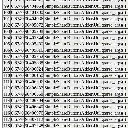
99
0.6740
90404664
SimpleShareButtonsAdder\Util::parse_args( )
100
0.6740
90404800
SimpleShareButtonsAdder\Util::parse_args( )
101
0.6740
90404936
SimpleShareButtonsAdder\Util::parse_args( )
102
0.6740
90405072
SimpleShareButtonsAdder\Util::parse_args( )
103
0.6740
90405208
SimpleShareButtonsAdder\Util::parse_args( )
104
0.6740
90405344
SimpleShareButtonsAdder\Util::parse_args( )
105
0.6740
90405480
SimpleShareButtonsAdder\Util::parse_args( )
106
0.6740
90405616
SimpleShareButtonsAdder\Util::parse_args( )
107
0.6740
90405752
SimpleShareButtonsAdder\Util::parse_args( )
108
0.6740
90405888
SimpleShareButtonsAdder\Util::parse_args( )
109
0.6740
90406024
SimpleShareButtonsAdder\Util::parse_args( )
110
0.6740
90406160
SimpleShareButtonsAdder\Util::parse_args( )
111
0.6740
90406296
SimpleShareButtonsAdder\Util::parse_args( )
112
0.6740
90406432
SimpleShareButtonsAdder\Util::parse_args( )
113
0.6740
90406568
SimpleShareButtonsAdder\Util::parse_args( )
114
0.6740
90406704
SimpleShareButtonsAdder\Util::parse_args( )
115
0.6740
90406840
SimpleShareButtonsAdder\Util::parse_args( )
116
0.6740
90406976
SimpleShareButtonsAdder\Util::parse_args( )
117
0.6740
90407112
SimpleShareButtonsAdder\Util::parse_args( )
118
0.6740
90407248
SimpleShareButtonsAdder\Util::parse_args( )