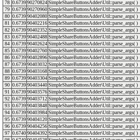
78
0.6739
90270824
SimpleShareButtonsAdder\Util::parse_args( )
79
0.6739
90270960
SimpleShareButtonsAdder\Util::parse_args( )
80
0.6739
90402080
SimpleShareButtonsAdder\Util::parse_args( )
81
0.6739
90402216
SimpleShareButtonsAdder\Util::parse_args( )
82
0.6739
90402352
SimpleShareButtonsAdder\Util::parse_args( )
83
0.6739
90402488
SimpleShareButtonsAdder\Util::parse_args( )
84
0.6739
90402624
SimpleShareButtonsAdder\Util::parse_args( )
85
0.6739
90402760
SimpleShareButtonsAdder\Util::parse_args( )
86
0.6739
90402896
SimpleShareButtonsAdder\Util::parse_args( )
87
0.6739
90403032
SimpleShareButtonsAdder\Util::parse_args( )
88
0.6739
90403168
SimpleShareButtonsAdder\Util::parse_args( )
89
0.6739
90403304
SimpleShareButtonsAdder\Util::parse_args( )
90
0.6739
90403440
SimpleShareButtonsAdder\Util::parse_args( )
91
0.6739
90403576
SimpleShareButtonsAdder\Util::parse_args( )
92
0.6739
90403712
SimpleShareButtonsAdder\Util::parse_args( )
93
0.6739
90403848
SimpleShareButtonsAdder\Util::parse_args( )
94
0.6739
90403984
SimpleShareButtonsAdder\Util::parse_args( )
95
0.6739
90404120
SimpleShareButtonsAdder\Util::parse_args( )
96
0.6739
90404256
SimpleShareButtonsAdder\Util::parse_args( )
97
0.6740
90404392
SimpleShareButtonsAdder\Util::parse_args( )
98
0.6740
90404528
SimpleShareButtonsAdder\Util::parse_args( )