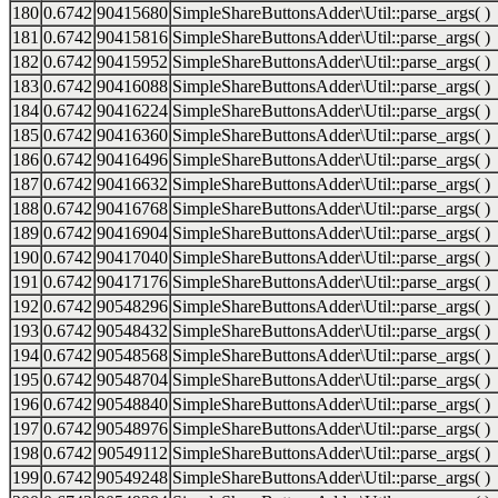
180
0.6742
90415680
SimpleShareButtonsAdder\Util::parse_args( )
181
0.6742
90415816
SimpleShareButtonsAdder\Util::parse_args( )
182
0.6742
90415952
SimpleShareButtonsAdder\Util::parse_args( )
183
0.6742
90416088
SimpleShareButtonsAdder\Util::parse_args( )
184
0.6742
90416224
SimpleShareButtonsAdder\Util::parse_args( )
185
0.6742
90416360
SimpleShareButtonsAdder\Util::parse_args( )
186
0.6742
90416496
SimpleShareButtonsAdder\Util::parse_args( )
187
0.6742
90416632
SimpleShareButtonsAdder\Util::parse_args( )
188
0.6742
90416768
SimpleShareButtonsAdder\Util::parse_args( )
189
0.6742
90416904
SimpleShareButtonsAdder\Util::parse_args( )
190
0.6742
90417040
SimpleShareButtonsAdder\Util::parse_args( )
191
0.6742
90417176
SimpleShareButtonsAdder\Util::parse_args( )
192
0.6742
90548296
SimpleShareButtonsAdder\Util::parse_args( )
193
0.6742
90548432
SimpleShareButtonsAdder\Util::parse_args( )
194
0.6742
90548568
SimpleShareButtonsAdder\Util::parse_args( )
195
0.6742
90548704
SimpleShareButtonsAdder\Util::parse_args( )
196
0.6742
90548840
SimpleShareButtonsAdder\Util::parse_args( )
197
0.6742
90548976
SimpleShareButtonsAdder\Util::parse_args( )
198
0.6742
90549112
SimpleShareButtonsAdder\Util::parse_args( )
199
0.6742
90549248
SimpleShareButtonsAdder\Util::parse_args( )