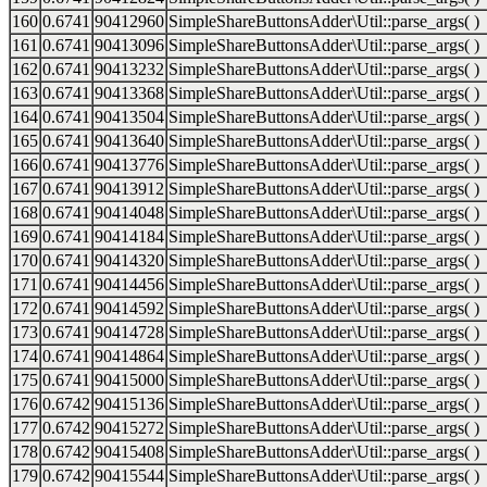
160
0.6741
90412960
SimpleShareButtonsAdder\Util::parse_args( )
161
0.6741
90413096
SimpleShareButtonsAdder\Util::parse_args( )
162
0.6741
90413232
SimpleShareButtonsAdder\Util::parse_args( )
163
0.6741
90413368
SimpleShareButtonsAdder\Util::parse_args( )
164
0.6741
90413504
SimpleShareButtonsAdder\Util::parse_args( )
165
0.6741
90413640
SimpleShareButtonsAdder\Util::parse_args( )
166
0.6741
90413776
SimpleShareButtonsAdder\Util::parse_args( )
167
0.6741
90413912
SimpleShareButtonsAdder\Util::parse_args( )
168
0.6741
90414048
SimpleShareButtonsAdder\Util::parse_args( )
169
0.6741
90414184
SimpleShareButtonsAdder\Util::parse_args( )
170
0.6741
90414320
SimpleShareButtonsAdder\Util::parse_args( )
171
0.6741
90414456
SimpleShareButtonsAdder\Util::parse_args( )
172
0.6741
90414592
SimpleShareButtonsAdder\Util::parse_args( )
173
0.6741
90414728
SimpleShareButtonsAdder\Util::parse_args( )
174
0.6741
90414864
SimpleShareButtonsAdder\Util::parse_args( )
175
0.6741
90415000
SimpleShareButtonsAdder\Util::parse_args( )
176
0.6742
90415136
SimpleShareButtonsAdder\Util::parse_args( )
177
0.6742
90415272
SimpleShareButtonsAdder\Util::parse_args( )
178
0.6742
90415408
SimpleShareButtonsAdder\Util::parse_args( )
179
0.6742
90415544
SimpleShareButtonsAdder\Util::parse_args( )