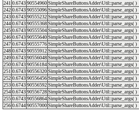
241
0.6743
90554960
SimpleShareButtonsAdder\Util::parse_args( )
242
0.6743
90555096
SimpleShareButtonsAdder\Util::parse_args( )
243
0.6743
90555232
SimpleShareButtonsAdder\Util::parse_args( )
244
0.6743
90555368
SimpleShareButtonsAdder\Util::parse_args( )
245
0.6743
90555504
SimpleShareButtonsAdder\Util::parse_args( )
246
0.6743
90555640
SimpleShareButtonsAdder\Util::parse_args( )
247
0.6743
90555776
SimpleShareButtonsAdder\Util::parse_args( )
248
0.6743
90555912
SimpleShareButtonsAdder\Util::parse_args( )
249
0.6743
90556048
SimpleShareButtonsAdder\Util::parse_args( )
250
0.6743
90556184
SimpleShareButtonsAdder\Util::parse_args( )
251
0.6743
90556320
SimpleShareButtonsAdder\Util::parse_args( )
252
0.6743
90556456
SimpleShareButtonsAdder\Util::parse_args( )
253
0.6743
90556592
SimpleShareButtonsAdder\Util::parse_args( )
254
0.6743
90556728
SimpleShareButtonsAdder\Util::parse_args( )
255
0.6743
90556864
SimpleShareButtonsAdder\Util::parse_args( )
256
0.6744
90557000
SimpleShareButtonsAdder\Util::parse_args( )