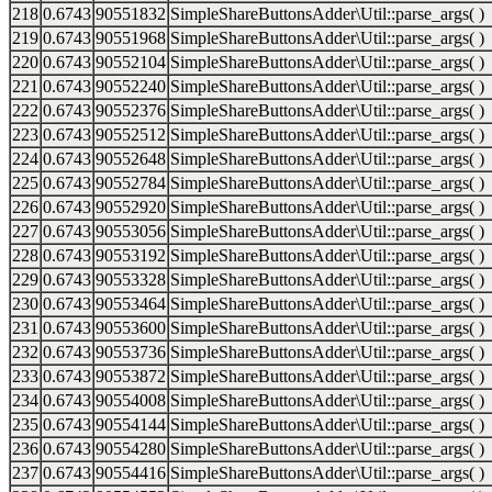
218
0.6743
90551832
SimpleShareButtonsAdder\Util::parse_args( )
219
0.6743
90551968
SimpleShareButtonsAdder\Util::parse_args( )
220
0.6743
90552104
SimpleShareButtonsAdder\Util::parse_args( )
221
0.6743
90552240
SimpleShareButtonsAdder\Util::parse_args( )
222
0.6743
90552376
SimpleShareButtonsAdder\Util::parse_args( )
223
0.6743
90552512
SimpleShareButtonsAdder\Util::parse_args( )
224
0.6743
90552648
SimpleShareButtonsAdder\Util::parse_args( )
225
0.6743
90552784
SimpleShareButtonsAdder\Util::parse_args( )
226
0.6743
90552920
SimpleShareButtonsAdder\Util::parse_args( )
227
0.6743
90553056
SimpleShareButtonsAdder\Util::parse_args( )
228
0.6743
90553192
SimpleShareButtonsAdder\Util::parse_args( )
229
0.6743
90553328
SimpleShareButtonsAdder\Util::parse_args( )
230
0.6743
90553464
SimpleShareButtonsAdder\Util::parse_args( )
231
0.6743
90553600
SimpleShareButtonsAdder\Util::parse_args( )
232
0.6743
90553736
SimpleShareButtonsAdder\Util::parse_args( )
233
0.6743
90553872
SimpleShareButtonsAdder\Util::parse_args( )
234
0.6743
90554008
SimpleShareButtonsAdder\Util::parse_args( )
235
0.6743
90554144
SimpleShareButtonsAdder\Util::parse_args( )
236
0.6743
90554280
SimpleShareButtonsAdder\Util::parse_args( )
237
0.6743
90554416
SimpleShareButtonsAdder\Util::parse_args( )