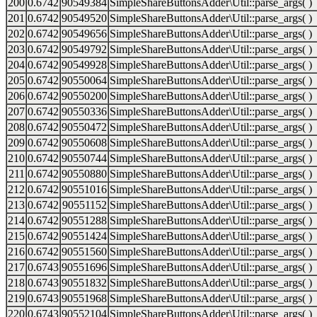
200
0.6742
90549384
SimpleShareButtonsAdder\Util::parse_args( )
201
0.6742
90549520
SimpleShareButtonsAdder\Util::parse_args( )
202
0.6742
90549656
SimpleShareButtonsAdder\Util::parse_args( )
203
0.6742
90549792
SimpleShareButtonsAdder\Util::parse_args( )
204
0.6742
90549928
SimpleShareButtonsAdder\Util::parse_args( )
205
0.6742
90550064
SimpleShareButtonsAdder\Util::parse_args( )
206
0.6742
90550200
SimpleShareButtonsAdder\Util::parse_args( )
207
0.6742
90550336
SimpleShareButtonsAdder\Util::parse_args( )
208
0.6742
90550472
SimpleShareButtonsAdder\Util::parse_args( )
209
0.6742
90550608
SimpleShareButtonsAdder\Util::parse_args( )
210
0.6742
90550744
SimpleShareButtonsAdder\Util::parse_args( )
211
0.6742
90550880
SimpleShareButtonsAdder\Util::parse_args( )
212
0.6742
90551016
SimpleShareButtonsAdder\Util::parse_args( )
213
0.6742
90551152
SimpleShareButtonsAdder\Util::parse_args( )
214
0.6742
90551288
SimpleShareButtonsAdder\Util::parse_args( )
215
0.6742
90551424
SimpleShareButtonsAdder\Util::parse_args( )
216
0.6742
90551560
SimpleShareButtonsAdder\Util::parse_args( )
217
0.6743
90551696
SimpleShareButtonsAdder\Util::parse_args( )
218
0.6743
90551832
SimpleShareButtonsAdder\Util::parse_args( )
219
0.6743
90551968
SimpleShareButtonsAdder\Util::parse_args( )
220
0.6743
90552104
SimpleShareButtonsAdder\Util::parse_args( )