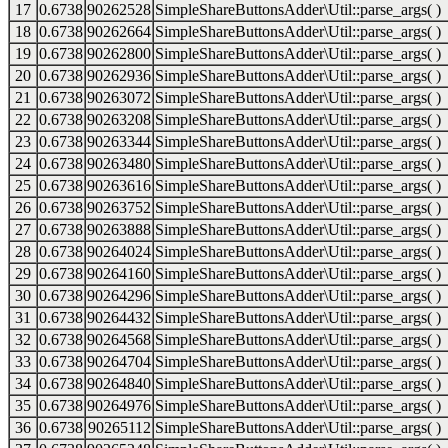
17
0.6738
90262528
SimpleShareButtonsAdder\Util::parse_args( )
18
0.6738
90262664
SimpleShareButtonsAdder\Util::parse_args( )
19
0.6738
90262800
SimpleShareButtonsAdder\Util::parse_args( )
20
0.6738
90262936
SimpleShareButtonsAdder\Util::parse_args( )
21
0.6738
90263072
SimpleShareButtonsAdder\Util::parse_args( )
22
0.6738
90263208
SimpleShareButtonsAdder\Util::parse_args( )
23
0.6738
90263344
SimpleShareButtonsAdder\Util::parse_args( )
24
0.6738
90263480
SimpleShareButtonsAdder\Util::parse_args( )
25
0.6738
90263616
SimpleShareButtonsAdder\Util::parse_args( )
26
0.6738
90263752
SimpleShareButtonsAdder\Util::parse_args( )
27
0.6738
90263888
SimpleShareButtonsAdder\Util::parse_args( )
28
0.6738
90264024
SimpleShareButtonsAdder\Util::parse_args( )
29
0.6738
90264160
SimpleShareButtonsAdder\Util::parse_args( )
30
0.6738
90264296
SimpleShareButtonsAdder\Util::parse_args( )
31
0.6738
90264432
SimpleShareButtonsAdder\Util::parse_args( )
32
0.6738
90264568
SimpleShareButtonsAdder\Util::parse_args( )
33
0.6738
90264704
SimpleShareButtonsAdder\Util::parse_args( )
34
0.6738
90264840
SimpleShareButtonsAdder\Util::parse_args( )
35
0.6738
90264976
SimpleShareButtonsAdder\Util::parse_args( )
36
0.6738
90265112
SimpleShareButtonsAdder\Util::parse_args( )