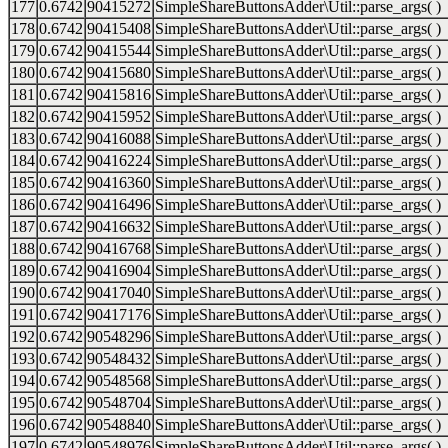
177
0.6742
90415272
SimpleShareButtonsAdder\Util::parse_args( )
178
0.6742
90415408
SimpleShareButtonsAdder\Util::parse_args( )
179
0.6742
90415544
SimpleShareButtonsAdder\Util::parse_args( )
180
0.6742
90415680
SimpleShareButtonsAdder\Util::parse_args( )
181
0.6742
90415816
SimpleShareButtonsAdder\Util::parse_args( )
182
0.6742
90415952
SimpleShareButtonsAdder\Util::parse_args( )
183
0.6742
90416088
SimpleShareButtonsAdder\Util::parse_args( )
184
0.6742
90416224
SimpleShareButtonsAdder\Util::parse_args( )
185
0.6742
90416360
SimpleShareButtonsAdder\Util::parse_args( )
186
0.6742
90416496
SimpleShareButtonsAdder\Util::parse_args( )
187
0.6742
90416632
SimpleShareButtonsAdder\Util::parse_args( )
188
0.6742
90416768
SimpleShareButtonsAdder\Util::parse_args( )
189
0.6742
90416904
SimpleShareButtonsAdder\Util::parse_args( )
190
0.6742
90417040
SimpleShareButtonsAdder\Util::parse_args( )
191
0.6742
90417176
SimpleShareButtonsAdder\Util::parse_args( )
192
0.6742
90548296
SimpleShareButtonsAdder\Util::parse_args( )
193
0.6742
90548432
SimpleShareButtonsAdder\Util::parse_args( )
194
0.6742
90548568
SimpleShareButtonsAdder\Util::parse_args( )
195
0.6742
90548704
SimpleShareButtonsAdder\Util::parse_args( )
196
0.6742
90548840
SimpleShareButtonsAdder\Util::parse_args( )
197
0.6742
90548976
SimpleShareButtonsAdder\Util::parse_args( )