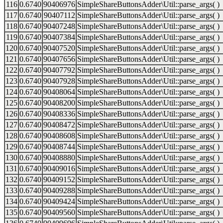
116
0.6740
90406976
SimpleShareButtonsAdder\Util::parse_args( )
117
0.6740
90407112
SimpleShareButtonsAdder\Util::parse_args( )
118
0.6740
90407248
SimpleShareButtonsAdder\Util::parse_args( )
119
0.6740
90407384
SimpleShareButtonsAdder\Util::parse_args( )
120
0.6740
90407520
SimpleShareButtonsAdder\Util::parse_args( )
121
0.6740
90407656
SimpleShareButtonsAdder\Util::parse_args( )
122
0.6740
90407792
SimpleShareButtonsAdder\Util::parse_args( )
123
0.6740
90407928
SimpleShareButtonsAdder\Util::parse_args( )
124
0.6740
90408064
SimpleShareButtonsAdder\Util::parse_args( )
125
0.6740
90408200
SimpleShareButtonsAdder\Util::parse_args( )
126
0.6740
90408336
SimpleShareButtonsAdder\Util::parse_args( )
127
0.6740
90408472
SimpleShareButtonsAdder\Util::parse_args( )
128
0.6740
90408608
SimpleShareButtonsAdder\Util::parse_args( )
129
0.6740
90408744
SimpleShareButtonsAdder\Util::parse_args( )
130
0.6740
90408880
SimpleShareButtonsAdder\Util::parse_args( )
131
0.6740
90409016
SimpleShareButtonsAdder\Util::parse_args( )
132
0.6740
90409152
SimpleShareButtonsAdder\Util::parse_args( )
133
0.6740
90409288
SimpleShareButtonsAdder\Util::parse_args( )
134
0.6740
90409424
SimpleShareButtonsAdder\Util::parse_args( )
135
0.6740
90409560
SimpleShareButtonsAdder\Util::parse_args( )