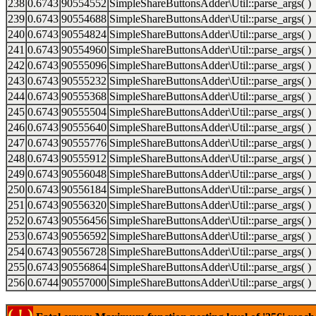
238
0.6743
90554552
SimpleShareButtonsAdder\Util::parse_args( )
239
0.6743
90554688
SimpleShareButtonsAdder\Util::parse_args( )
240
0.6743
90554824
SimpleShareButtonsAdder\Util::parse_args( )
241
0.6743
90554960
SimpleShareButtonsAdder\Util::parse_args( )
242
0.6743
90555096
SimpleShareButtonsAdder\Util::parse_args( )
243
0.6743
90555232
SimpleShareButtonsAdder\Util::parse_args( )
244
0.6743
90555368
SimpleShareButtonsAdder\Util::parse_args( )
245
0.6743
90555504
SimpleShareButtonsAdder\Util::parse_args( )
246
0.6743
90555640
SimpleShareButtonsAdder\Util::parse_args( )
247
0.6743
90555776
SimpleShareButtonsAdder\Util::parse_args( )
248
0.6743
90555912
SimpleShareButtonsAdder\Util::parse_args( )
249
0.6743
90556048
SimpleShareButtonsAdder\Util::parse_args( )
250
0.6743
90556184
SimpleShareButtonsAdder\Util::parse_args( )
251
0.6743
90556320
SimpleShareButtonsAdder\Util::parse_args( )
252
0.6743
90556456
SimpleShareButtonsAdder\Util::parse_args( )
253
0.6743
90556592
SimpleShareButtonsAdder\Util::parse_args( )
254
0.6743
90556728
SimpleShareButtonsAdder\Util::parse_args( )
255
0.6743
90556864
SimpleShareButtonsAdder\Util::parse_args( )
256
0.6744
90557000
SimpleShareButtonsAdder\Util::parse_args( )
( ! )