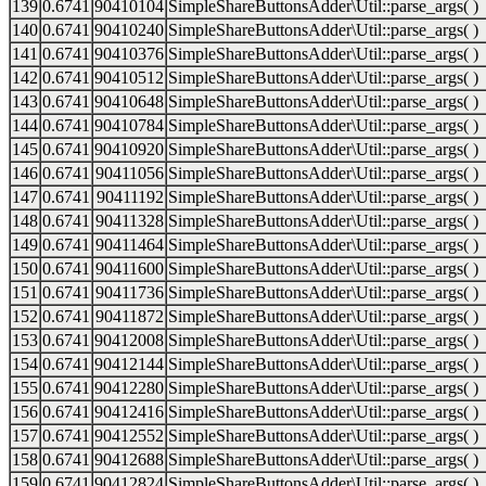
139
0.6741
90410104
SimpleShareButtonsAdder\Util::parse_args( )
140
0.6741
90410240
SimpleShareButtonsAdder\Util::parse_args( )
141
0.6741
90410376
SimpleShareButtonsAdder\Util::parse_args( )
142
0.6741
90410512
SimpleShareButtonsAdder\Util::parse_args( )
143
0.6741
90410648
SimpleShareButtonsAdder\Util::parse_args( )
144
0.6741
90410784
SimpleShareButtonsAdder\Util::parse_args( )
145
0.6741
90410920
SimpleShareButtonsAdder\Util::parse_args( )
146
0.6741
90411056
SimpleShareButtonsAdder\Util::parse_args( )
147
0.6741
90411192
SimpleShareButtonsAdder\Util::parse_args( )
148
0.6741
90411328
SimpleShareButtonsAdder\Util::parse_args( )
149
0.6741
90411464
SimpleShareButtonsAdder\Util::parse_args( )
150
0.6741
90411600
SimpleShareButtonsAdder\Util::parse_args( )
151
0.6741
90411736
SimpleShareButtonsAdder\Util::parse_args( )
152
0.6741
90411872
SimpleShareButtonsAdder\Util::parse_args( )
153
0.6741
90412008
SimpleShareButtonsAdder\Util::parse_args( )
154
0.6741
90412144
SimpleShareButtonsAdder\Util::parse_args( )
155
0.6741
90412280
SimpleShareButtonsAdder\Util::parse_args( )
156
0.6741
90412416
SimpleShareButtonsAdder\Util::parse_args( )
157
0.6741
90412552
SimpleShareButtonsAdder\Util::parse_args( )
158
0.6741
90412688
SimpleShareButtonsAdder\Util::parse_args( )
159
0.6741
90412824
SimpleShareButtonsAdder\Util::parse_args( )