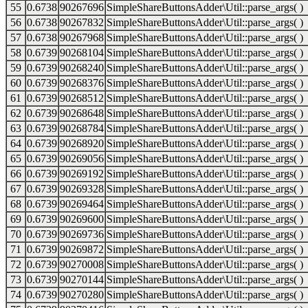
55
0.6738
90267696
SimpleShareButtonsAdder\Util::parse_args( )
56
0.6738
90267832
SimpleShareButtonsAdder\Util::parse_args( )
57
0.6738
90267968
SimpleShareButtonsAdder\Util::parse_args( )
58
0.6739
90268104
SimpleShareButtonsAdder\Util::parse_args( )
59
0.6739
90268240
SimpleShareButtonsAdder\Util::parse_args( )
60
0.6739
90268376
SimpleShareButtonsAdder\Util::parse_args( )
61
0.6739
90268512
SimpleShareButtonsAdder\Util::parse_args( )
62
0.6739
90268648
SimpleShareButtonsAdder\Util::parse_args( )
63
0.6739
90268784
SimpleShareButtonsAdder\Util::parse_args( )
64
0.6739
90268920
SimpleShareButtonsAdder\Util::parse_args( )
65
0.6739
90269056
SimpleShareButtonsAdder\Util::parse_args( )
66
0.6739
90269192
SimpleShareButtonsAdder\Util::parse_args( )
67
0.6739
90269328
SimpleShareButtonsAdder\Util::parse_args( )
68
0.6739
90269464
SimpleShareButtonsAdder\Util::parse_args( )
69
0.6739
90269600
SimpleShareButtonsAdder\Util::parse_args( )
70
0.6739
90269736
SimpleShareButtonsAdder\Util::parse_args( )
71
0.6739
90269872
SimpleShareButtonsAdder\Util::parse_args( )
72
0.6739
90270008
SimpleShareButtonsAdder\Util::parse_args( )
73
0.6739
90270144
SimpleShareButtonsAdder\Util::parse_args( )
74
0.6739
90270280
SimpleShareButtonsAdder\Util::parse_args( )