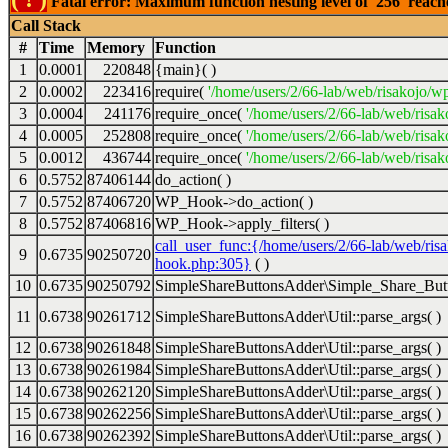
Fatal error: Maximum function nesting level of '256' reac
Call Stack
#
Time
Memory
Function
1
0.0001
220848
{main}( )
2
0.0002
223416
require(
'/home/users/2/66-lab/web/risakojo/w
3
0.0004
241176
require_once(
'/home/users/2/66-lab/web/risak
4
0.0005
252808
require_once(
'/home/users/2/66-lab/web/risak
5
0.0012
436744
require_once(
'/home/users/2/66-lab/web/risak
6
0.5752
87406144
do_action( )
7
0.5752
87406720
WP_Hook->do_action( )
8
0.5752
87406816
WP_Hook->apply_filters( )
call_user_func:{/home/users/2/66-lab/web/ris
9
0.6735
90250720
hook.php:305}
( )
10
0.6735
90250792
SimpleShareButtonsAdder\Simple_Share_Butt
11
0.6738
90261712
SimpleShareButtonsAdder\Util::parse_args( )
12
0.6738
90261848
SimpleShareButtonsAdder\Util::parse_args( )
13
0.6738
90261984
SimpleShareButtonsAdder\Util::parse_args( )
14
0.6738
90262120
SimpleShareButtonsAdder\Util::parse_args( )
15
0.6738
90262256
SimpleShareButtonsAdder\Util::parse_args( )
16
0.6738
90262392
SimpleShareButtonsAdder\Util::parse_args( )