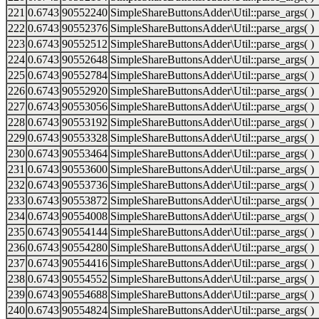
221
0.6743
90552240
SimpleShareButtonsAdder\Util::parse_args( )
222
0.6743
90552376
SimpleShareButtonsAdder\Util::parse_args( )
223
0.6743
90552512
SimpleShareButtonsAdder\Util::parse_args( )
224
0.6743
90552648
SimpleShareButtonsAdder\Util::parse_args( )
225
0.6743
90552784
SimpleShareButtonsAdder\Util::parse_args( )
226
0.6743
90552920
SimpleShareButtonsAdder\Util::parse_args( )
227
0.6743
90553056
SimpleShareButtonsAdder\Util::parse_args( )
228
0.6743
90553192
SimpleShareButtonsAdder\Util::parse_args( )
229
0.6743
90553328
SimpleShareButtonsAdder\Util::parse_args( )
230
0.6743
90553464
SimpleShareButtonsAdder\Util::parse_args( )
231
0.6743
90553600
SimpleShareButtonsAdder\Util::parse_args( )
232
0.6743
90553736
SimpleShareButtonsAdder\Util::parse_args( )
233
0.6743
90553872
SimpleShareButtonsAdder\Util::parse_args( )
234
0.6743
90554008
SimpleShareButtonsAdder\Util::parse_args( )
235
0.6743
90554144
SimpleShareButtonsAdder\Util::parse_args( )
236
0.6743
90554280
SimpleShareButtonsAdder\Util::parse_args( )
237
0.6743
90554416
SimpleShareButtonsAdder\Util::parse_args( )
238
0.6743
90554552
SimpleShareButtonsAdder\Util::parse_args( )
239
0.6743
90554688
SimpleShareButtonsAdder\Util::parse_args( )
240
0.6743
90554824
SimpleShareButtonsAdder\Util::parse_args( )