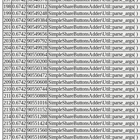
198
0.6742
90549112
SimpleShareButtonsAdder\Util::parse_args( )
199
0.6742
90549248
SimpleShareButtonsAdder\Util::parse_args( )
200
0.6742
90549384
SimpleShareButtonsAdder\Util::parse_args( )
201
0.6742
90549520
SimpleShareButtonsAdder\Util::parse_args( )
202
0.6742
90549656
SimpleShareButtonsAdder\Util::parse_args( )
203
0.6742
90549792
SimpleShareButtonsAdder\Util::parse_args( )
204
0.6742
90549928
SimpleShareButtonsAdder\Util::parse_args( )
205
0.6742
90550064
SimpleShareButtonsAdder\Util::parse_args( )
206
0.6742
90550200
SimpleShareButtonsAdder\Util::parse_args( )
207
0.6742
90550336
SimpleShareButtonsAdder\Util::parse_args( )
208
0.6742
90550472
SimpleShareButtonsAdder\Util::parse_args( )
209
0.6742
90550608
SimpleShareButtonsAdder\Util::parse_args( )
210
0.6742
90550744
SimpleShareButtonsAdder\Util::parse_args( )
211
0.6742
90550880
SimpleShareButtonsAdder\Util::parse_args( )
212
0.6742
90551016
SimpleShareButtonsAdder\Util::parse_args( )
213
0.6742
90551152
SimpleShareButtonsAdder\Util::parse_args( )
214
0.6742
90551288
SimpleShareButtonsAdder\Util::parse_args( )
215
0.6742
90551424
SimpleShareButtonsAdder\Util::parse_args( )
216
0.6742
90551560
SimpleShareButtonsAdder\Util::parse_args( )
217
0.6743
90551696
SimpleShareButtonsAdder\Util::parse_args( )