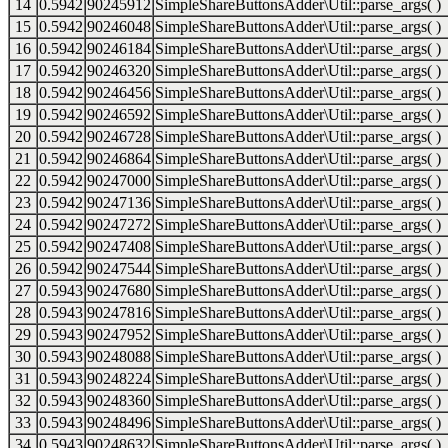
14
0.5942
90245912
SimpleShareButtonsAdder\Util::parse_args( )
15
0.5942
90246048
SimpleShareButtonsAdder\Util::parse_args( )
16
0.5942
90246184
SimpleShareButtonsAdder\Util::parse_args( )
17
0.5942
90246320
SimpleShareButtonsAdder\Util::parse_args( )
18
0.5942
90246456
SimpleShareButtonsAdder\Util::parse_args( )
19
0.5942
90246592
SimpleShareButtonsAdder\Util::parse_args( )
20
0.5942
90246728
SimpleShareButtonsAdder\Util::parse_args( )
21
0.5942
90246864
SimpleShareButtonsAdder\Util::parse_args( )
22
0.5942
90247000
SimpleShareButtonsAdder\Util::parse_args( )
23
0.5942
90247136
SimpleShareButtonsAdder\Util::parse_args( )
24
0.5942
90247272
SimpleShareButtonsAdder\Util::parse_args( )
25
0.5942
90247408
SimpleShareButtonsAdder\Util::parse_args( )
26
0.5942
90247544
SimpleShareButtonsAdder\Util::parse_args( )
27
0.5943
90247680
SimpleShareButtonsAdder\Util::parse_args( )
28
0.5943
90247816
SimpleShareButtonsAdder\Util::parse_args( )
29
0.5943
90247952
SimpleShareButtonsAdder\Util::parse_args( )
30
0.5943
90248088
SimpleShareButtonsAdder\Util::parse_args( )
31
0.5943
90248224
SimpleShareButtonsAdder\Util::parse_args( )
32
0.5943
90248360
SimpleShareButtonsAdder\Util::parse_args( )
33
0.5943
90248496
SimpleShareButtonsAdder\Util::parse_args( )
34
0.5943
90248632
SimpleShareButtonsAdder\Util::parse_args( )