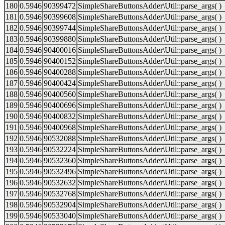
180
0.5946
90399472
SimpleShareButtonsAdder\Util::parse_args( )
181
0.5946
90399608
SimpleShareButtonsAdder\Util::parse_args( )
182
0.5946
90399744
SimpleShareButtonsAdder\Util::parse_args( )
183
0.5946
90399880
SimpleShareButtonsAdder\Util::parse_args( )
184
0.5946
90400016
SimpleShareButtonsAdder\Util::parse_args( )
185
0.5946
90400152
SimpleShareButtonsAdder\Util::parse_args( )
186
0.5946
90400288
SimpleShareButtonsAdder\Util::parse_args( )
187
0.5946
90400424
SimpleShareButtonsAdder\Util::parse_args( )
188
0.5946
90400560
SimpleShareButtonsAdder\Util::parse_args( )
189
0.5946
90400696
SimpleShareButtonsAdder\Util::parse_args( )
190
0.5946
90400832
SimpleShareButtonsAdder\Util::parse_args( )
191
0.5946
90400968
SimpleShareButtonsAdder\Util::parse_args( )
192
0.5946
90532088
SimpleShareButtonsAdder\Util::parse_args( )
193
0.5946
90532224
SimpleShareButtonsAdder\Util::parse_args( )
194
0.5946
90532360
SimpleShareButtonsAdder\Util::parse_args( )
195
0.5946
90532496
SimpleShareButtonsAdder\Util::parse_args( )
196
0.5946
90532632
SimpleShareButtonsAdder\Util::parse_args( )
197
0.5946
90532768
SimpleShareButtonsAdder\Util::parse_args( )
198
0.5946
90532904
SimpleShareButtonsAdder\Util::parse_args( )
199
0.5946
90533040
SimpleShareButtonsAdder\Util::parse_args( )