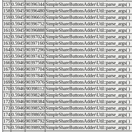
157
0.5945
90396344
SimpleShareButtonsAdder\Util::parse_args( )
158
0.5945
90396480
SimpleShareButtonsAdder\Util::parse_args( )
159
0.5945
90396616
SimpleShareButtonsAdder\Util::parse_args( )
160
0.5945
90396752
SimpleShareButtonsAdder\Util::parse_args( )
161
0.5945
90396888
SimpleShareButtonsAdder\Util::parse_args( )
162
0.5945
90397024
SimpleShareButtonsAdder\Util::parse_args( )
163
0.5945
90397160
SimpleShareButtonsAdder\Util::parse_args( )
164
0.5945
90397296
SimpleShareButtonsAdder\Util::parse_args( )
165
0.5945
90397432
SimpleShareButtonsAdder\Util::parse_args( )
166
0.5946
90397568
SimpleShareButtonsAdder\Util::parse_args( )
167
0.5946
90397704
SimpleShareButtonsAdder\Util::parse_args( )
168
0.5946
90397840
SimpleShareButtonsAdder\Util::parse_args( )
169
0.5946
90397976
SimpleShareButtonsAdder\Util::parse_args( )
170
0.5946
90398112
SimpleShareButtonsAdder\Util::parse_args( )
171
0.5946
90398248
SimpleShareButtonsAdder\Util::parse_args( )
172
0.5946
90398384
SimpleShareButtonsAdder\Util::parse_args( )
173
0.5946
90398520
SimpleShareButtonsAdder\Util::parse_args( )
174
0.5946
90398656
SimpleShareButtonsAdder\Util::parse_args( )
175
0.5946
90398792
SimpleShareButtonsAdder\Util::parse_args( )
176
0.5946
90398928
SimpleShareButtonsAdder\Util::parse_args( )