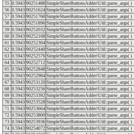
55
0.5943
90251488
SimpleShareButtonsAdder\Util::parse_args( )
56
0.5943
90251624
SimpleShareButtonsAdder\Util::parse_args( )
57
0.5943
90251760
SimpleShareButtonsAdder\Util::parse_args( )
58
0.5943
90251896
SimpleShareButtonsAdder\Util::parse_args( )
59
0.5943
90252032
SimpleShareButtonsAdder\Util::parse_args( )
60
0.5943
90252168
SimpleShareButtonsAdder\Util::parse_args( )
61
0.5943
90252304
SimpleShareButtonsAdder\Util::parse_args( )
62
0.5943
90252440
SimpleShareButtonsAdder\Util::parse_args( )
63
0.5943
90252576
SimpleShareButtonsAdder\Util::parse_args( )
64
0.5943
90252712
SimpleShareButtonsAdder\Util::parse_args( )
65
0.5943
90252848
SimpleShareButtonsAdder\Util::parse_args( )
66
0.5943
90252984
SimpleShareButtonsAdder\Util::parse_args( )
67
0.5943
90253120
SimpleShareButtonsAdder\Util::parse_args( )
68
0.5943
90253256
SimpleShareButtonsAdder\Util::parse_args( )
69
0.5943
90253392
SimpleShareButtonsAdder\Util::parse_args( )
70
0.5943
90253528
SimpleShareButtonsAdder\Util::parse_args( )
71
0.5943
90253664
SimpleShareButtonsAdder\Util::parse_args( )
72
0.5943
90253800
SimpleShareButtonsAdder\Util::parse_args( )
73
0.5943
90253936
SimpleShareButtonsAdder\Util::parse_args( )
74
0.5943
90254072
SimpleShareButtonsAdder\Util::parse_args( )