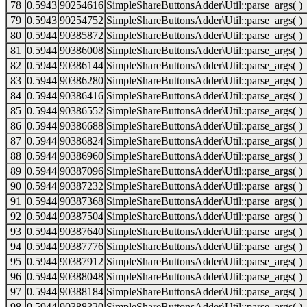
78
0.5943
90254616
SimpleShareButtonsAdder\Util::parse_args( )
79
0.5943
90254752
SimpleShareButtonsAdder\Util::parse_args( )
80
0.5944
90385872
SimpleShareButtonsAdder\Util::parse_args( )
81
0.5944
90386008
SimpleShareButtonsAdder\Util::parse_args( )
82
0.5944
90386144
SimpleShareButtonsAdder\Util::parse_args( )
83
0.5944
90386280
SimpleShareButtonsAdder\Util::parse_args( )
84
0.5944
90386416
SimpleShareButtonsAdder\Util::parse_args( )
85
0.5944
90386552
SimpleShareButtonsAdder\Util::parse_args( )
86
0.5944
90386688
SimpleShareButtonsAdder\Util::parse_args( )
87
0.5944
90386824
SimpleShareButtonsAdder\Util::parse_args( )
88
0.5944
90386960
SimpleShareButtonsAdder\Util::parse_args( )
89
0.5944
90387096
SimpleShareButtonsAdder\Util::parse_args( )
90
0.5944
90387232
SimpleShareButtonsAdder\Util::parse_args( )
91
0.5944
90387368
SimpleShareButtonsAdder\Util::parse_args( )
92
0.5944
90387504
SimpleShareButtonsAdder\Util::parse_args( )
93
0.5944
90387640
SimpleShareButtonsAdder\Util::parse_args( )
94
0.5944
90387776
SimpleShareButtonsAdder\Util::parse_args( )
95
0.5944
90387912
SimpleShareButtonsAdder\Util::parse_args( )
96
0.5944
90388048
SimpleShareButtonsAdder\Util::parse_args( )
97
0.5944
90388184
SimpleShareButtonsAdder\Util::parse_args( )
98
0.5944
90388320
SimpleShareButtonsAdder\Util::parse_args( )