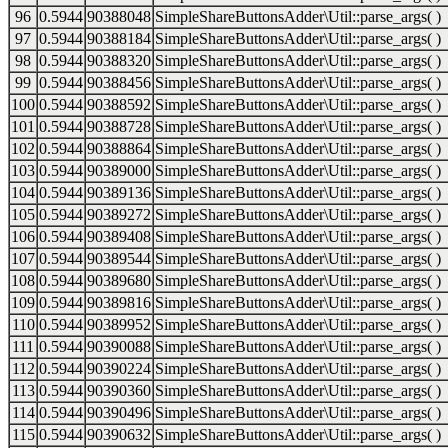
96
0.5944
90388048
SimpleShareButtonsAdder\Util::parse_args( )
97
0.5944
90388184
SimpleShareButtonsAdder\Util::parse_args( )
98
0.5944
90388320
SimpleShareButtonsAdder\Util::parse_args( )
99
0.5944
90388456
SimpleShareButtonsAdder\Util::parse_args( )
100
0.5944
90388592
SimpleShareButtonsAdder\Util::parse_args( )
101
0.5944
90388728
SimpleShareButtonsAdder\Util::parse_args( )
102
0.5944
90388864
SimpleShareButtonsAdder\Util::parse_args( )
103
0.5944
90389000
SimpleShareButtonsAdder\Util::parse_args( )
104
0.5944
90389136
SimpleShareButtonsAdder\Util::parse_args( )
105
0.5944
90389272
SimpleShareButtonsAdder\Util::parse_args( )
106
0.5944
90389408
SimpleShareButtonsAdder\Util::parse_args( )
107
0.5944
90389544
SimpleShareButtonsAdder\Util::parse_args( )
108
0.5944
90389680
SimpleShareButtonsAdder\Util::parse_args( )
109
0.5944
90389816
SimpleShareButtonsAdder\Util::parse_args( )
110
0.5944
90389952
SimpleShareButtonsAdder\Util::parse_args( )
111
0.5944
90390088
SimpleShareButtonsAdder\Util::parse_args( )
112
0.5944
90390224
SimpleShareButtonsAdder\Util::parse_args( )
113
0.5944
90390360
SimpleShareButtonsAdder\Util::parse_args( )
114
0.5944
90390496
SimpleShareButtonsAdder\Util::parse_args( )
115
0.5944
90390632
SimpleShareButtonsAdder\Util::parse_args( )