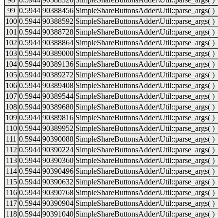
99
0.5944
90388456
SimpleShareButtonsAdder\Util::parse_args( )
100
0.5944
90388592
SimpleShareButtonsAdder\Util::parse_args( )
101
0.5944
90388728
SimpleShareButtonsAdder\Util::parse_args( )
102
0.5944
90388864
SimpleShareButtonsAdder\Util::parse_args( )
103
0.5944
90389000
SimpleShareButtonsAdder\Util::parse_args( )
104
0.5944
90389136
SimpleShareButtonsAdder\Util::parse_args( )
105
0.5944
90389272
SimpleShareButtonsAdder\Util::parse_args( )
106
0.5944
90389408
SimpleShareButtonsAdder\Util::parse_args( )
107
0.5944
90389544
SimpleShareButtonsAdder\Util::parse_args( )
108
0.5944
90389680
SimpleShareButtonsAdder\Util::parse_args( )
109
0.5944
90389816
SimpleShareButtonsAdder\Util::parse_args( )
110
0.5944
90389952
SimpleShareButtonsAdder\Util::parse_args( )
111
0.5944
90390088
SimpleShareButtonsAdder\Util::parse_args( )
112
0.5944
90390224
SimpleShareButtonsAdder\Util::parse_args( )
113
0.5944
90390360
SimpleShareButtonsAdder\Util::parse_args( )
114
0.5944
90390496
SimpleShareButtonsAdder\Util::parse_args( )
115
0.5944
90390632
SimpleShareButtonsAdder\Util::parse_args( )
116
0.5944
90390768
SimpleShareButtonsAdder\Util::parse_args( )
117
0.5944
90390904
SimpleShareButtonsAdder\Util::parse_args( )
118
0.5944
90391040
SimpleShareButtonsAdder\Util::parse_args( )