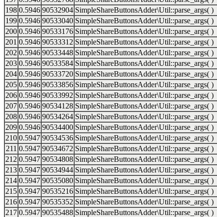
198
0.5946
90532904
SimpleShareButtonsAdder\Util::parse_args( )
199
0.5946
90533040
SimpleShareButtonsAdder\Util::parse_args( )
200
0.5946
90533176
SimpleShareButtonsAdder\Util::parse_args( )
201
0.5946
90533312
SimpleShareButtonsAdder\Util::parse_args( )
202
0.5946
90533448
SimpleShareButtonsAdder\Util::parse_args( )
203
0.5946
90533584
SimpleShareButtonsAdder\Util::parse_args( )
204
0.5946
90533720
SimpleShareButtonsAdder\Util::parse_args( )
205
0.5946
90533856
SimpleShareButtonsAdder\Util::parse_args( )
206
0.5946
90533992
SimpleShareButtonsAdder\Util::parse_args( )
207
0.5946
90534128
SimpleShareButtonsAdder\Util::parse_args( )
208
0.5946
90534264
SimpleShareButtonsAdder\Util::parse_args( )
209
0.5946
90534400
SimpleShareButtonsAdder\Util::parse_args( )
210
0.5947
90534536
SimpleShareButtonsAdder\Util::parse_args( )
211
0.5947
90534672
SimpleShareButtonsAdder\Util::parse_args( )
212
0.5947
90534808
SimpleShareButtonsAdder\Util::parse_args( )
213
0.5947
90534944
SimpleShareButtonsAdder\Util::parse_args( )
214
0.5947
90535080
SimpleShareButtonsAdder\Util::parse_args( )
215
0.5947
90535216
SimpleShareButtonsAdder\Util::parse_args( )
216
0.5947
90535352
SimpleShareButtonsAdder\Util::parse_args( )
217
0.5947
90535488
SimpleShareButtonsAdder\Util::parse_args( )