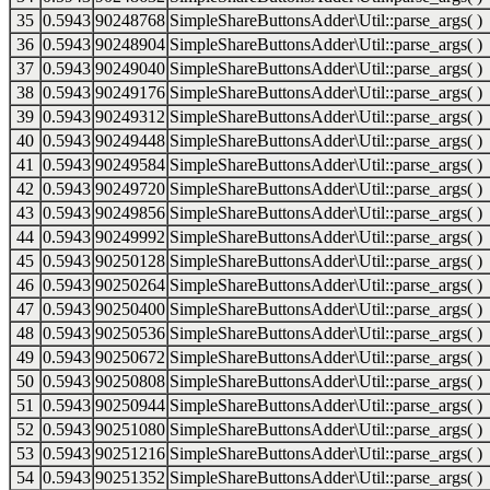
35
0.5943
90248768
SimpleShareButtonsAdder\Util::parse_args( )
36
0.5943
90248904
SimpleShareButtonsAdder\Util::parse_args( )
37
0.5943
90249040
SimpleShareButtonsAdder\Util::parse_args( )
38
0.5943
90249176
SimpleShareButtonsAdder\Util::parse_args( )
39
0.5943
90249312
SimpleShareButtonsAdder\Util::parse_args( )
40
0.5943
90249448
SimpleShareButtonsAdder\Util::parse_args( )
41
0.5943
90249584
SimpleShareButtonsAdder\Util::parse_args( )
42
0.5943
90249720
SimpleShareButtonsAdder\Util::parse_args( )
43
0.5943
90249856
SimpleShareButtonsAdder\Util::parse_args( )
44
0.5943
90249992
SimpleShareButtonsAdder\Util::parse_args( )
45
0.5943
90250128
SimpleShareButtonsAdder\Util::parse_args( )
46
0.5943
90250264
SimpleShareButtonsAdder\Util::parse_args( )
47
0.5943
90250400
SimpleShareButtonsAdder\Util::parse_args( )
48
0.5943
90250536
SimpleShareButtonsAdder\Util::parse_args( )
49
0.5943
90250672
SimpleShareButtonsAdder\Util::parse_args( )
50
0.5943
90250808
SimpleShareButtonsAdder\Util::parse_args( )
51
0.5943
90250944
SimpleShareButtonsAdder\Util::parse_args( )
52
0.5943
90251080
SimpleShareButtonsAdder\Util::parse_args( )
53
0.5943
90251216
SimpleShareButtonsAdder\Util::parse_args( )
54
0.5943
90251352
SimpleShareButtonsAdder\Util::parse_args( )