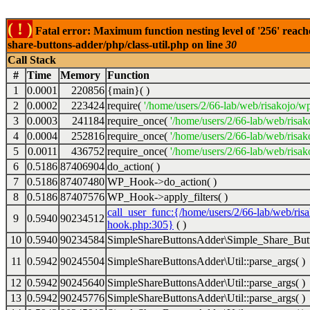
( ! )
Fatal error: Maximum function nesting level of '256' reach
share-buttons-adder/php/class-util.php on line
30
Call Stack
#
Time
Memory
Function
1
0.0001
220856
{main}( )
2
0.0002
223424
require(
'/home/users/2/66-lab/web/risakojo/w
3
0.0003
241184
require_once(
'/home/users/2/66-lab/web/risak
4
0.0004
252816
require_once(
'/home/users/2/66-lab/web/risak
5
0.0011
436752
require_once(
'/home/users/2/66-lab/web/risak
6
0.5186
87406904
do_action( )
7
0.5186
87407480
WP_Hook->do_action( )
8
0.5186
87407576
WP_Hook->apply_filters( )
call_user_func:{/home/users/2/66-lab/web/ris
9
0.5940
90234512
hook.php:305}
( )
10
0.5940
90234584
SimpleShareButtonsAdder\Simple_Share_Butt
11
0.5942
90245504
SimpleShareButtonsAdder\Util::parse_args( )
12
0.5942
90245640
SimpleShareButtonsAdder\Util::parse_args( )
13
0.5942
90245776
SimpleShareButtonsAdder\Util::parse_args( )