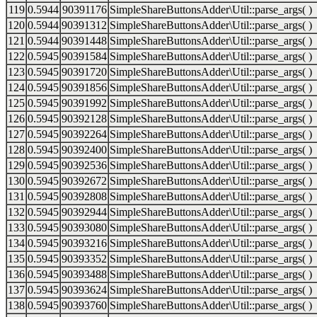
119
0.5944
90391176
SimpleShareButtonsAdder\Util::parse_args( )
120
0.5944
90391312
SimpleShareButtonsAdder\Util::parse_args( )
121
0.5944
90391448
SimpleShareButtonsAdder\Util::parse_args( )
122
0.5945
90391584
SimpleShareButtonsAdder\Util::parse_args( )
123
0.5945
90391720
SimpleShareButtonsAdder\Util::parse_args( )
124
0.5945
90391856
SimpleShareButtonsAdder\Util::parse_args( )
125
0.5945
90391992
SimpleShareButtonsAdder\Util::parse_args( )
126
0.5945
90392128
SimpleShareButtonsAdder\Util::parse_args( )
127
0.5945
90392264
SimpleShareButtonsAdder\Util::parse_args( )
128
0.5945
90392400
SimpleShareButtonsAdder\Util::parse_args( )
129
0.5945
90392536
SimpleShareButtonsAdder\Util::parse_args( )
130
0.5945
90392672
SimpleShareButtonsAdder\Util::parse_args( )
131
0.5945
90392808
SimpleShareButtonsAdder\Util::parse_args( )
132
0.5945
90392944
SimpleShareButtonsAdder\Util::parse_args( )
133
0.5945
90393080
SimpleShareButtonsAdder\Util::parse_args( )
134
0.5945
90393216
SimpleShareButtonsAdder\Util::parse_args( )
135
0.5945
90393352
SimpleShareButtonsAdder\Util::parse_args( )
136
0.5945
90393488
SimpleShareButtonsAdder\Util::parse_args( )
137
0.5945
90393624
SimpleShareButtonsAdder\Util::parse_args( )
138
0.5945
90393760
SimpleShareButtonsAdder\Util::parse_args( )