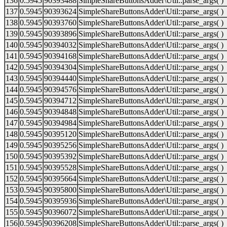
136
0.5945
90393488
SimpleShareButtonsAdder\Util::parse_args( )
137
0.5945
90393624
SimpleShareButtonsAdder\Util::parse_args( )
138
0.5945
90393760
SimpleShareButtonsAdder\Util::parse_args( )
139
0.5945
90393896
SimpleShareButtonsAdder\Util::parse_args( )
140
0.5945
90394032
SimpleShareButtonsAdder\Util::parse_args( )
141
0.5945
90394168
SimpleShareButtonsAdder\Util::parse_args( )
142
0.5945
90394304
SimpleShareButtonsAdder\Util::parse_args( )
143
0.5945
90394440
SimpleShareButtonsAdder\Util::parse_args( )
144
0.5945
90394576
SimpleShareButtonsAdder\Util::parse_args( )
145
0.5945
90394712
SimpleShareButtonsAdder\Util::parse_args( )
146
0.5945
90394848
SimpleShareButtonsAdder\Util::parse_args( )
147
0.5945
90394984
SimpleShareButtonsAdder\Util::parse_args( )
148
0.5945
90395120
SimpleShareButtonsAdder\Util::parse_args( )
149
0.5945
90395256
SimpleShareButtonsAdder\Util::parse_args( )
150
0.5945
90395392
SimpleShareButtonsAdder\Util::parse_args( )
151
0.5945
90395528
SimpleShareButtonsAdder\Util::parse_args( )
152
0.5945
90395664
SimpleShareButtonsAdder\Util::parse_args( )
153
0.5945
90395800
SimpleShareButtonsAdder\Util::parse_args( )
154
0.5945
90395936
SimpleShareButtonsAdder\Util::parse_args( )
155
0.5945
90396072
SimpleShareButtonsAdder\Util::parse_args( )
156
0.5945
90396208
SimpleShareButtonsAdder\Util::parse_args( )