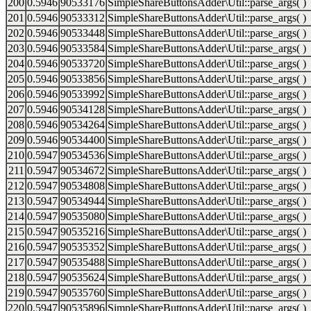
200
0.5946
90533176
SimpleShareButtonsAdder\Util::parse_args( )
201
0.5946
90533312
SimpleShareButtonsAdder\Util::parse_args( )
202
0.5946
90533448
SimpleShareButtonsAdder\Util::parse_args( )
203
0.5946
90533584
SimpleShareButtonsAdder\Util::parse_args( )
204
0.5946
90533720
SimpleShareButtonsAdder\Util::parse_args( )
205
0.5946
90533856
SimpleShareButtonsAdder\Util::parse_args( )
206
0.5946
90533992
SimpleShareButtonsAdder\Util::parse_args( )
207
0.5946
90534128
SimpleShareButtonsAdder\Util::parse_args( )
208
0.5946
90534264
SimpleShareButtonsAdder\Util::parse_args( )
209
0.5946
90534400
SimpleShareButtonsAdder\Util::parse_args( )
210
0.5947
90534536
SimpleShareButtonsAdder\Util::parse_args( )
211
0.5947
90534672
SimpleShareButtonsAdder\Util::parse_args( )
212
0.5947
90534808
SimpleShareButtonsAdder\Util::parse_args( )
213
0.5947
90534944
SimpleShareButtonsAdder\Util::parse_args( )
214
0.5947
90535080
SimpleShareButtonsAdder\Util::parse_args( )
215
0.5947
90535216
SimpleShareButtonsAdder\Util::parse_args( )
216
0.5947
90535352
SimpleShareButtonsAdder\Util::parse_args( )
217
0.5947
90535488
SimpleShareButtonsAdder\Util::parse_args( )
218
0.5947
90535624
SimpleShareButtonsAdder\Util::parse_args( )
219
0.5947
90535760
SimpleShareButtonsAdder\Util::parse_args( )
220
0.5947
90535896
SimpleShareButtonsAdder\Util::parse_args( )