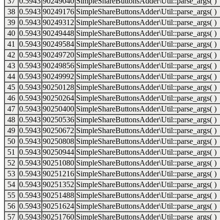
37
0.5943
90249040
SimpleShareButtonsAdder\Util::parse_args( )
38
0.5943
90249176
SimpleShareButtonsAdder\Util::parse_args( )
39
0.5943
90249312
SimpleShareButtonsAdder\Util::parse_args( )
40
0.5943
90249448
SimpleShareButtonsAdder\Util::parse_args( )
41
0.5943
90249584
SimpleShareButtonsAdder\Util::parse_args( )
42
0.5943
90249720
SimpleShareButtonsAdder\Util::parse_args( )
43
0.5943
90249856
SimpleShareButtonsAdder\Util::parse_args( )
44
0.5943
90249992
SimpleShareButtonsAdder\Util::parse_args( )
45
0.5943
90250128
SimpleShareButtonsAdder\Util::parse_args( )
46
0.5943
90250264
SimpleShareButtonsAdder\Util::parse_args( )
47
0.5943
90250400
SimpleShareButtonsAdder\Util::parse_args( )
48
0.5943
90250536
SimpleShareButtonsAdder\Util::parse_args( )
49
0.5943
90250672
SimpleShareButtonsAdder\Util::parse_args( )
50
0.5943
90250808
SimpleShareButtonsAdder\Util::parse_args( )
51
0.5943
90250944
SimpleShareButtonsAdder\Util::parse_args( )
52
0.5943
90251080
SimpleShareButtonsAdder\Util::parse_args( )
53
0.5943
90251216
SimpleShareButtonsAdder\Util::parse_args( )
54
0.5943
90251352
SimpleShareButtonsAdder\Util::parse_args( )
55
0.5943
90251488
SimpleShareButtonsAdder\Util::parse_args( )
56
0.5943
90251624
SimpleShareButtonsAdder\Util::parse_args( )
57
0.5943
90251760
SimpleShareButtonsAdder\Util::parse_args( )