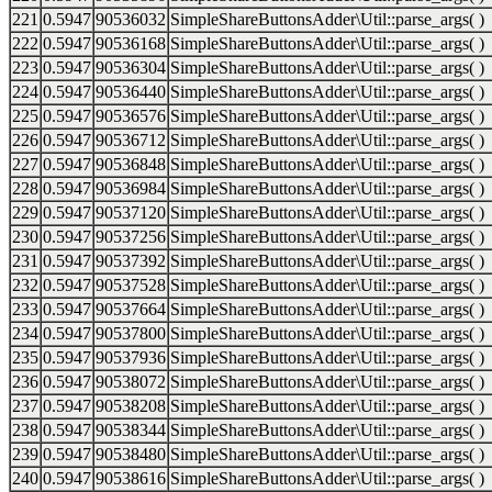
221
0.5947
90536032
SimpleShareButtonsAdder\Util::parse_args( )
222
0.5947
90536168
SimpleShareButtonsAdder\Util::parse_args( )
223
0.5947
90536304
SimpleShareButtonsAdder\Util::parse_args( )
224
0.5947
90536440
SimpleShareButtonsAdder\Util::parse_args( )
225
0.5947
90536576
SimpleShareButtonsAdder\Util::parse_args( )
226
0.5947
90536712
SimpleShareButtonsAdder\Util::parse_args( )
227
0.5947
90536848
SimpleShareButtonsAdder\Util::parse_args( )
228
0.5947
90536984
SimpleShareButtonsAdder\Util::parse_args( )
229
0.5947
90537120
SimpleShareButtonsAdder\Util::parse_args( )
230
0.5947
90537256
SimpleShareButtonsAdder\Util::parse_args( )
231
0.5947
90537392
SimpleShareButtonsAdder\Util::parse_args( )
232
0.5947
90537528
SimpleShareButtonsAdder\Util::parse_args( )
233
0.5947
90537664
SimpleShareButtonsAdder\Util::parse_args( )
234
0.5947
90537800
SimpleShareButtonsAdder\Util::parse_args( )
235
0.5947
90537936
SimpleShareButtonsAdder\Util::parse_args( )
236
0.5947
90538072
SimpleShareButtonsAdder\Util::parse_args( )
237
0.5947
90538208
SimpleShareButtonsAdder\Util::parse_args( )
238
0.5947
90538344
SimpleShareButtonsAdder\Util::parse_args( )
239
0.5947
90538480
SimpleShareButtonsAdder\Util::parse_args( )
240
0.5947
90538616
SimpleShareButtonsAdder\Util::parse_args( )