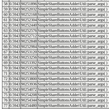
58
0.5943
90251896
SimpleShareButtonsAdder\Util::parse_args( )
59
0.5943
90252032
SimpleShareButtonsAdder\Util::parse_args( )
60
0.5943
90252168
SimpleShareButtonsAdder\Util::parse_args( )
61
0.5943
90252304
SimpleShareButtonsAdder\Util::parse_args( )
62
0.5943
90252440
SimpleShareButtonsAdder\Util::parse_args( )
63
0.5943
90252576
SimpleShareButtonsAdder\Util::parse_args( )
64
0.5943
90252712
SimpleShareButtonsAdder\Util::parse_args( )
65
0.5943
90252848
SimpleShareButtonsAdder\Util::parse_args( )
66
0.5943
90252984
SimpleShareButtonsAdder\Util::parse_args( )
67
0.5943
90253120
SimpleShareButtonsAdder\Util::parse_args( )
68
0.5943
90253256
SimpleShareButtonsAdder\Util::parse_args( )
69
0.5943
90253392
SimpleShareButtonsAdder\Util::parse_args( )
70
0.5943
90253528
SimpleShareButtonsAdder\Util::parse_args( )
71
0.5943
90253664
SimpleShareButtonsAdder\Util::parse_args( )
72
0.5943
90253800
SimpleShareButtonsAdder\Util::parse_args( )
73
0.5943
90253936
SimpleShareButtonsAdder\Util::parse_args( )
74
0.5943
90254072
SimpleShareButtonsAdder\Util::parse_args( )
75
0.5943
90254208
SimpleShareButtonsAdder\Util::parse_args( )
76
0.5943
90254344
SimpleShareButtonsAdder\Util::parse_args( )
77
0.5943
90254480
SimpleShareButtonsAdder\Util::parse_args( )