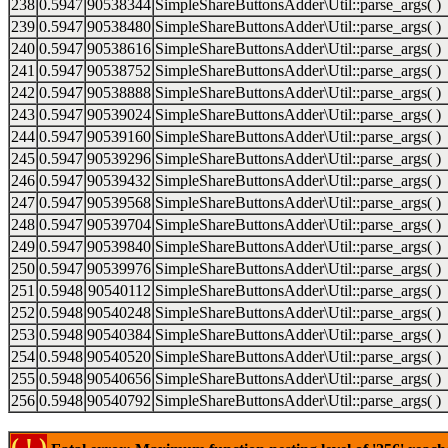
238
0.5947
90538344
SimpleShareButtonsAdder\Util::parse_args( )
239
0.5947
90538480
SimpleShareButtonsAdder\Util::parse_args( )
240
0.5947
90538616
SimpleShareButtonsAdder\Util::parse_args( )
241
0.5947
90538752
SimpleShareButtonsAdder\Util::parse_args( )
242
0.5947
90538888
SimpleShareButtonsAdder\Util::parse_args( )
243
0.5947
90539024
SimpleShareButtonsAdder\Util::parse_args( )
244
0.5947
90539160
SimpleShareButtonsAdder\Util::parse_args( )
245
0.5947
90539296
SimpleShareButtonsAdder\Util::parse_args( )
246
0.5947
90539432
SimpleShareButtonsAdder\Util::parse_args( )
247
0.5947
90539568
SimpleShareButtonsAdder\Util::parse_args( )
248
0.5947
90539704
SimpleShareButtonsAdder\Util::parse_args( )
249
0.5947
90539840
SimpleShareButtonsAdder\Util::parse_args( )
250
0.5947
90539976
SimpleShareButtonsAdder\Util::parse_args( )
251
0.5948
90540112
SimpleShareButtonsAdder\Util::parse_args( )
252
0.5948
90540248
SimpleShareButtonsAdder\Util::parse_args( )
253
0.5948
90540384
SimpleShareButtonsAdder\Util::parse_args( )
254
0.5948
90540520
SimpleShareButtonsAdder\Util::parse_args( )
255
0.5948
90540656
SimpleShareButtonsAdder\Util::parse_args( )
256
0.5948
90540792
SimpleShareButtonsAdder\Util::parse_args( )
( ! )