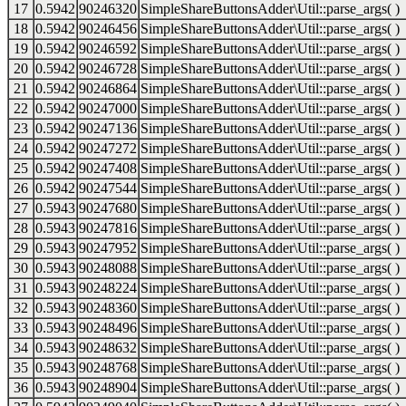
17
0.5942
90246320
SimpleShareButtonsAdder\Util::parse_args( )
18
0.5942
90246456
SimpleShareButtonsAdder\Util::parse_args( )
19
0.5942
90246592
SimpleShareButtonsAdder\Util::parse_args( )
20
0.5942
90246728
SimpleShareButtonsAdder\Util::parse_args( )
21
0.5942
90246864
SimpleShareButtonsAdder\Util::parse_args( )
22
0.5942
90247000
SimpleShareButtonsAdder\Util::parse_args( )
23
0.5942
90247136
SimpleShareButtonsAdder\Util::parse_args( )
24
0.5942
90247272
SimpleShareButtonsAdder\Util::parse_args( )
25
0.5942
90247408
SimpleShareButtonsAdder\Util::parse_args( )
26
0.5942
90247544
SimpleShareButtonsAdder\Util::parse_args( )
27
0.5943
90247680
SimpleShareButtonsAdder\Util::parse_args( )
28
0.5943
90247816
SimpleShareButtonsAdder\Util::parse_args( )
29
0.5943
90247952
SimpleShareButtonsAdder\Util::parse_args( )
30
0.5943
90248088
SimpleShareButtonsAdder\Util::parse_args( )
31
0.5943
90248224
SimpleShareButtonsAdder\Util::parse_args( )
32
0.5943
90248360
SimpleShareButtonsAdder\Util::parse_args( )
33
0.5943
90248496
SimpleShareButtonsAdder\Util::parse_args( )
34
0.5943
90248632
SimpleShareButtonsAdder\Util::parse_args( )
35
0.5943
90248768
SimpleShareButtonsAdder\Util::parse_args( )
36
0.5943
90248904
SimpleShareButtonsAdder\Util::parse_args( )