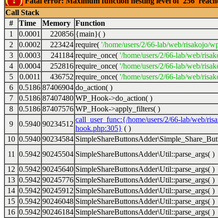
Fatal error: Maximum function nesting level of '256' reac
Call Stack
#
Time
Memory
Function
1
0.0001
220856
{main}( )
2
0.0002
223424
require(
'/home/users/2/66-lab/web/risakojo/w
3
0.0003
241184
require_once(
'/home/users/2/66-lab/web/risak
4
0.0004
252816
require_once(
'/home/users/2/66-lab/web/risak
5
0.0011
436752
require_once(
'/home/users/2/66-lab/web/risak
6
0.5186
87406904
do_action( )
7
0.5186
87407480
WP_Hook->do_action( )
8
0.5186
87407576
WP_Hook->apply_filters( )
call_user_func:{/home/users/2/66-lab/web/ris
9
0.5940
90234512
hook.php:305}
( )
10
0.5940
90234584
SimpleShareButtonsAdder\Simple_Share_Butt
11
0.5942
90245504
SimpleShareButtonsAdder\Util::parse_args( )
12
0.5942
90245640
SimpleShareButtonsAdder\Util::parse_args( )
13
0.5942
90245776
SimpleShareButtonsAdder\Util::parse_args( )
14
0.5942
90245912
SimpleShareButtonsAdder\Util::parse_args( )
15
0.5942
90246048
SimpleShareButtonsAdder\Util::parse_args( )
16
0.5942
90246184
SimpleShareButtonsAdder\Util::parse_args( )