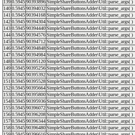
139
0.5945
90393896
SimpleShareButtonsAdder\Util::parse_args( )
140
0.5945
90394032
SimpleShareButtonsAdder\Util::parse_args( )
141
0.5945
90394168
SimpleShareButtonsAdder\Util::parse_args( )
142
0.5945
90394304
SimpleShareButtonsAdder\Util::parse_args( )
143
0.5945
90394440
SimpleShareButtonsAdder\Util::parse_args( )
144
0.5945
90394576
SimpleShareButtonsAdder\Util::parse_args( )
145
0.5945
90394712
SimpleShareButtonsAdder\Util::parse_args( )
146
0.5945
90394848
SimpleShareButtonsAdder\Util::parse_args( )
147
0.5945
90394984
SimpleShareButtonsAdder\Util::parse_args( )
148
0.5945
90395120
SimpleShareButtonsAdder\Util::parse_args( )
149
0.5945
90395256
SimpleShareButtonsAdder\Util::parse_args( )
150
0.5945
90395392
SimpleShareButtonsAdder\Util::parse_args( )
151
0.5945
90395528
SimpleShareButtonsAdder\Util::parse_args( )
152
0.5945
90395664
SimpleShareButtonsAdder\Util::parse_args( )
153
0.5945
90395800
SimpleShareButtonsAdder\Util::parse_args( )
154
0.5945
90395936
SimpleShareButtonsAdder\Util::parse_args( )
155
0.5945
90396072
SimpleShareButtonsAdder\Util::parse_args( )
156
0.5945
90396208
SimpleShareButtonsAdder\Util::parse_args( )
157
0.5945
90396344
SimpleShareButtonsAdder\Util::parse_args( )
158
0.5945
90396480
SimpleShareButtonsAdder\Util::parse_args( )
159
0.5945
90396616
SimpleShareButtonsAdder\Util::parse_args( )