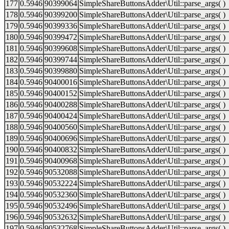
177
0.5946
90399064
SimpleShareButtonsAdder\Util::parse_args( )
178
0.5946
90399200
SimpleShareButtonsAdder\Util::parse_args( )
179
0.5946
90399336
SimpleShareButtonsAdder\Util::parse_args( )
180
0.5946
90399472
SimpleShareButtonsAdder\Util::parse_args( )
181
0.5946
90399608
SimpleShareButtonsAdder\Util::parse_args( )
182
0.5946
90399744
SimpleShareButtonsAdder\Util::parse_args( )
183
0.5946
90399880
SimpleShareButtonsAdder\Util::parse_args( )
184
0.5946
90400016
SimpleShareButtonsAdder\Util::parse_args( )
185
0.5946
90400152
SimpleShareButtonsAdder\Util::parse_args( )
186
0.5946
90400288
SimpleShareButtonsAdder\Util::parse_args( )
187
0.5946
90400424
SimpleShareButtonsAdder\Util::parse_args( )
188
0.5946
90400560
SimpleShareButtonsAdder\Util::parse_args( )
189
0.5946
90400696
SimpleShareButtonsAdder\Util::parse_args( )
190
0.5946
90400832
SimpleShareButtonsAdder\Util::parse_args( )
191
0.5946
90400968
SimpleShareButtonsAdder\Util::parse_args( )
192
0.5946
90532088
SimpleShareButtonsAdder\Util::parse_args( )
193
0.5946
90532224
SimpleShareButtonsAdder\Util::parse_args( )
194
0.5946
90532360
SimpleShareButtonsAdder\Util::parse_args( )
195
0.5946
90532496
SimpleShareButtonsAdder\Util::parse_args( )
196
0.5946
90532632
SimpleShareButtonsAdder\Util::parse_args( )
197
0.5946
90532768
SimpleShareButtonsAdder\Util::parse_args( )