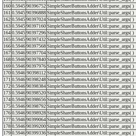
160
0.5945
90396752
SimpleShareButtonsAdder\Util::parse_args( )
161
0.5945
90396888
SimpleShareButtonsAdder\Util::parse_args( )
162
0.5945
90397024
SimpleShareButtonsAdder\Util::parse_args( )
163
0.5945
90397160
SimpleShareButtonsAdder\Util::parse_args( )
164
0.5945
90397296
SimpleShareButtonsAdder\Util::parse_args( )
165
0.5945
90397432
SimpleShareButtonsAdder\Util::parse_args( )
166
0.5946
90397568
SimpleShareButtonsAdder\Util::parse_args( )
167
0.5946
90397704
SimpleShareButtonsAdder\Util::parse_args( )
168
0.5946
90397840
SimpleShareButtonsAdder\Util::parse_args( )
169
0.5946
90397976
SimpleShareButtonsAdder\Util::parse_args( )
170
0.5946
90398112
SimpleShareButtonsAdder\Util::parse_args( )
171
0.5946
90398248
SimpleShareButtonsAdder\Util::parse_args( )
172
0.5946
90398384
SimpleShareButtonsAdder\Util::parse_args( )
173
0.5946
90398520
SimpleShareButtonsAdder\Util::parse_args( )
174
0.5946
90398656
SimpleShareButtonsAdder\Util::parse_args( )
175
0.5946
90398792
SimpleShareButtonsAdder\Util::parse_args( )
176
0.5946
90398928
SimpleShareButtonsAdder\Util::parse_args( )
177
0.5946
90399064
SimpleShareButtonsAdder\Util::parse_args( )
178
0.5946
90399200
SimpleShareButtonsAdder\Util::parse_args( )
179
0.5946
90399336
SimpleShareButtonsAdder\Util::parse_args( )