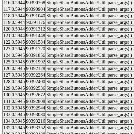
116
0.5944
90390768
SimpleShareButtonsAdder\Util::parse_args( )
117
0.5944
90390904
SimpleShareButtonsAdder\Util::parse_args( )
118
0.5944
90391040
SimpleShareButtonsAdder\Util::parse_args( )
119
0.5944
90391176
SimpleShareButtonsAdder\Util::parse_args( )
120
0.5944
90391312
SimpleShareButtonsAdder\Util::parse_args( )
121
0.5944
90391448
SimpleShareButtonsAdder\Util::parse_args( )
122
0.5945
90391584
SimpleShareButtonsAdder\Util::parse_args( )
123
0.5945
90391720
SimpleShareButtonsAdder\Util::parse_args( )
124
0.5945
90391856
SimpleShareButtonsAdder\Util::parse_args( )
125
0.5945
90391992
SimpleShareButtonsAdder\Util::parse_args( )
126
0.5945
90392128
SimpleShareButtonsAdder\Util::parse_args( )
127
0.5945
90392264
SimpleShareButtonsAdder\Util::parse_args( )
128
0.5945
90392400
SimpleShareButtonsAdder\Util::parse_args( )
129
0.5945
90392536
SimpleShareButtonsAdder\Util::parse_args( )
130
0.5945
90392672
SimpleShareButtonsAdder\Util::parse_args( )
131
0.5945
90392808
SimpleShareButtonsAdder\Util::parse_args( )
132
0.5945
90392944
SimpleShareButtonsAdder\Util::parse_args( )
133
0.5945
90393080
SimpleShareButtonsAdder\Util::parse_args( )
134
0.5945
90393216
SimpleShareButtonsAdder\Util::parse_args( )
135
0.5945
90393352
SimpleShareButtonsAdder\Util::parse_args( )