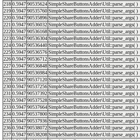
218
0.5947
90535624
SimpleShareButtonsAdder\Util::parse_args( )
219
0.5947
90535760
SimpleShareButtonsAdder\Util::parse_args( )
220
0.5947
90535896
SimpleShareButtonsAdder\Util::parse_args( )
221
0.5947
90536032
SimpleShareButtonsAdder\Util::parse_args( )
222
0.5947
90536168
SimpleShareButtonsAdder\Util::parse_args( )
223
0.5947
90536304
SimpleShareButtonsAdder\Util::parse_args( )
224
0.5947
90536440
SimpleShareButtonsAdder\Util::parse_args( )
225
0.5947
90536576
SimpleShareButtonsAdder\Util::parse_args( )
226
0.5947
90536712
SimpleShareButtonsAdder\Util::parse_args( )
227
0.5947
90536848
SimpleShareButtonsAdder\Util::parse_args( )
228
0.5947
90536984
SimpleShareButtonsAdder\Util::parse_args( )
229
0.5947
90537120
SimpleShareButtonsAdder\Util::parse_args( )
230
0.5947
90537256
SimpleShareButtonsAdder\Util::parse_args( )
231
0.5947
90537392
SimpleShareButtonsAdder\Util::parse_args( )
232
0.5947
90537528
SimpleShareButtonsAdder\Util::parse_args( )
233
0.5947
90537664
SimpleShareButtonsAdder\Util::parse_args( )
234
0.5947
90537800
SimpleShareButtonsAdder\Util::parse_args( )
235
0.5947
90537936
SimpleShareButtonsAdder\Util::parse_args( )
236
0.5947
90538072
SimpleShareButtonsAdder\Util::parse_args( )
237
0.5947
90538208
SimpleShareButtonsAdder\Util::parse_args( )