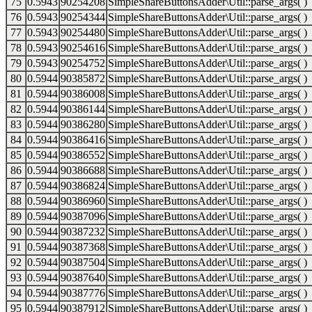
75
0.5943
90254208
SimpleShareButtonsAdder\Util::parse_args( )
76
0.5943
90254344
SimpleShareButtonsAdder\Util::parse_args( )
77
0.5943
90254480
SimpleShareButtonsAdder\Util::parse_args( )
78
0.5943
90254616
SimpleShareButtonsAdder\Util::parse_args( )
79
0.5943
90254752
SimpleShareButtonsAdder\Util::parse_args( )
80
0.5944
90385872
SimpleShareButtonsAdder\Util::parse_args( )
81
0.5944
90386008
SimpleShareButtonsAdder\Util::parse_args( )
82
0.5944
90386144
SimpleShareButtonsAdder\Util::parse_args( )
83
0.5944
90386280
SimpleShareButtonsAdder\Util::parse_args( )
84
0.5944
90386416
SimpleShareButtonsAdder\Util::parse_args( )
85
0.5944
90386552
SimpleShareButtonsAdder\Util::parse_args( )
86
0.5944
90386688
SimpleShareButtonsAdder\Util::parse_args( )
87
0.5944
90386824
SimpleShareButtonsAdder\Util::parse_args( )
88
0.5944
90386960
SimpleShareButtonsAdder\Util::parse_args( )
89
0.5944
90387096
SimpleShareButtonsAdder\Util::parse_args( )
90
0.5944
90387232
SimpleShareButtonsAdder\Util::parse_args( )
91
0.5944
90387368
SimpleShareButtonsAdder\Util::parse_args( )
92
0.5944
90387504
SimpleShareButtonsAdder\Util::parse_args( )
93
0.5944
90387640
SimpleShareButtonsAdder\Util::parse_args( )
94
0.5944
90387776
SimpleShareButtonsAdder\Util::parse_args( )
95
0.5944
90387912
SimpleShareButtonsAdder\Util::parse_args( )