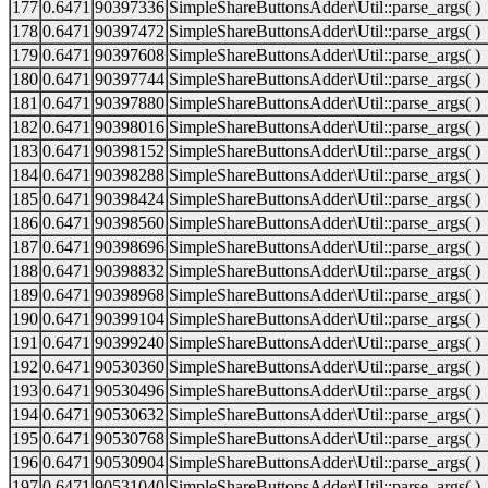
177
0.6471
90397336
SimpleShareButtonsAdder\Util::parse_args( )
178
0.6471
90397472
SimpleShareButtonsAdder\Util::parse_args( )
179
0.6471
90397608
SimpleShareButtonsAdder\Util::parse_args( )
180
0.6471
90397744
SimpleShareButtonsAdder\Util::parse_args( )
181
0.6471
90397880
SimpleShareButtonsAdder\Util::parse_args( )
182
0.6471
90398016
SimpleShareButtonsAdder\Util::parse_args( )
183
0.6471
90398152
SimpleShareButtonsAdder\Util::parse_args( )
184
0.6471
90398288
SimpleShareButtonsAdder\Util::parse_args( )
185
0.6471
90398424
SimpleShareButtonsAdder\Util::parse_args( )
186
0.6471
90398560
SimpleShareButtonsAdder\Util::parse_args( )
187
0.6471
90398696
SimpleShareButtonsAdder\Util::parse_args( )
188
0.6471
90398832
SimpleShareButtonsAdder\Util::parse_args( )
189
0.6471
90398968
SimpleShareButtonsAdder\Util::parse_args( )
190
0.6471
90399104
SimpleShareButtonsAdder\Util::parse_args( )
191
0.6471
90399240
SimpleShareButtonsAdder\Util::parse_args( )
192
0.6471
90530360
SimpleShareButtonsAdder\Util::parse_args( )
193
0.6471
90530496
SimpleShareButtonsAdder\Util::parse_args( )
194
0.6471
90530632
SimpleShareButtonsAdder\Util::parse_args( )
195
0.6471
90530768
SimpleShareButtonsAdder\Util::parse_args( )
196
0.6471
90530904
SimpleShareButtonsAdder\Util::parse_args( )
197
0.6471
90531040
SimpleShareButtonsAdder\Util::parse_args( )