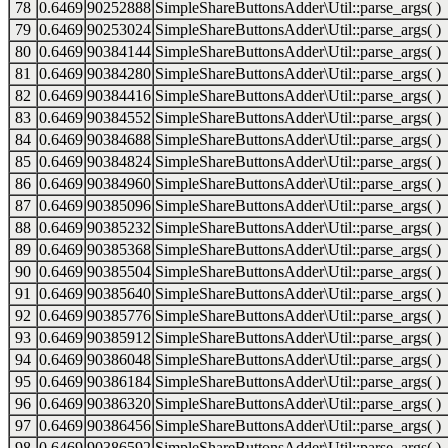
78
0.6469
90252888
SimpleShareButtonsAdder\Util::parse_args( )
79
0.6469
90253024
SimpleShareButtonsAdder\Util::parse_args( )
80
0.6469
90384144
SimpleShareButtonsAdder\Util::parse_args( )
81
0.6469
90384280
SimpleShareButtonsAdder\Util::parse_args( )
82
0.6469
90384416
SimpleShareButtonsAdder\Util::parse_args( )
83
0.6469
90384552
SimpleShareButtonsAdder\Util::parse_args( )
84
0.6469
90384688
SimpleShareButtonsAdder\Util::parse_args( )
85
0.6469
90384824
SimpleShareButtonsAdder\Util::parse_args( )
86
0.6469
90384960
SimpleShareButtonsAdder\Util::parse_args( )
87
0.6469
90385096
SimpleShareButtonsAdder\Util::parse_args( )
88
0.6469
90385232
SimpleShareButtonsAdder\Util::parse_args( )
89
0.6469
90385368
SimpleShareButtonsAdder\Util::parse_args( )
90
0.6469
90385504
SimpleShareButtonsAdder\Util::parse_args( )
91
0.6469
90385640
SimpleShareButtonsAdder\Util::parse_args( )
92
0.6469
90385776
SimpleShareButtonsAdder\Util::parse_args( )
93
0.6469
90385912
SimpleShareButtonsAdder\Util::parse_args( )
94
0.6469
90386048
SimpleShareButtonsAdder\Util::parse_args( )
95
0.6469
90386184
SimpleShareButtonsAdder\Util::parse_args( )
96
0.6469
90386320
SimpleShareButtonsAdder\Util::parse_args( )
97
0.6469
90386456
SimpleShareButtonsAdder\Util::parse_args( )
98
0.6469
90386592
SimpleShareButtonsAdder\Util::parse_args( )