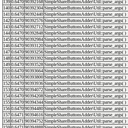
139
0.6470
90392168
SimpleShareButtonsAdder\Util::parse_args( )
140
0.6470
90392304
SimpleShareButtonsAdder\Util::parse_args( )
141
0.6470
90392440
SimpleShareButtonsAdder\Util::parse_args( )
142
0.6470
90392576
SimpleShareButtonsAdder\Util::parse_args( )
143
0.6470
90392712
SimpleShareButtonsAdder\Util::parse_args( )
144
0.6470
90392848
SimpleShareButtonsAdder\Util::parse_args( )
145
0.6470
90392984
SimpleShareButtonsAdder\Util::parse_args( )
146
0.6470
90393120
SimpleShareButtonsAdder\Util::parse_args( )
147
0.6470
90393256
SimpleShareButtonsAdder\Util::parse_args( )
148
0.6470
90393392
SimpleShareButtonsAdder\Util::parse_args( )
149
0.6470
90393528
SimpleShareButtonsAdder\Util::parse_args( )
150
0.6470
90393664
SimpleShareButtonsAdder\Util::parse_args( )
151
0.6470
90393800
SimpleShareButtonsAdder\Util::parse_args( )
152
0.6470
90393936
SimpleShareButtonsAdder\Util::parse_args( )
153
0.6470
90394072
SimpleShareButtonsAdder\Util::parse_args( )
154
0.6470
90394208
SimpleShareButtonsAdder\Util::parse_args( )
155
0.6470
90394344
SimpleShareButtonsAdder\Util::parse_args( )
156
0.6470
90394480
SimpleShareButtonsAdder\Util::parse_args( )
157
0.6471
90394616
SimpleShareButtonsAdder\Util::parse_args( )
158
0.6471
90394752
SimpleShareButtonsAdder\Util::parse_args( )
159
0.6471
90394888
SimpleShareButtonsAdder\Util::parse_args( )