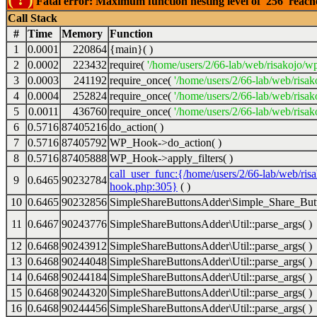
Fatal error: Maximum function nesting level of '256' reac
Call Stack
#
Time
Memory
Function
1
0.0001
220864
{main}( )
2
0.0002
223432
require(
'/home/users/2/66-lab/web/risakojo/w
3
0.0003
241192
require_once(
'/home/users/2/66-lab/web/risak
4
0.0004
252824
require_once(
'/home/users/2/66-lab/web/risak
5
0.0011
436760
require_once(
'/home/users/2/66-lab/web/risak
6
0.5716
87405216
do_action( )
7
0.5716
87405792
WP_Hook->do_action( )
8
0.5716
87405888
WP_Hook->apply_filters( )
call_user_func:{/home/users/2/66-lab/web/ris
9
0.6465
90232784
hook.php:305}
( )
10
0.6465
90232856
SimpleShareButtonsAdder\Simple_Share_Butt
11
0.6467
90243776
SimpleShareButtonsAdder\Util::parse_args( )
12
0.6468
90243912
SimpleShareButtonsAdder\Util::parse_args( )
13
0.6468
90244048
SimpleShareButtonsAdder\Util::parse_args( )
14
0.6468
90244184
SimpleShareButtonsAdder\Util::parse_args( )
15
0.6468
90244320
SimpleShareButtonsAdder\Util::parse_args( )
16
0.6468
90244456
SimpleShareButtonsAdder\Util::parse_args( )