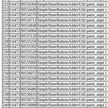
221
0.6472
90534304
SimpleShareButtonsAdder\Util::parse_args( )
222
0.6472
90534440
SimpleShareButtonsAdder\Util::parse_args( )
223
0.6472
90534576
SimpleShareButtonsAdder\Util::parse_args( )
224
0.6472
90534712
SimpleShareButtonsAdder\Util::parse_args( )
225
0.6472
90534848
SimpleShareButtonsAdder\Util::parse_args( )
226
0.6472
90534984
SimpleShareButtonsAdder\Util::parse_args( )
227
0.6472
90535120
SimpleShareButtonsAdder\Util::parse_args( )
228
0.6472
90535256
SimpleShareButtonsAdder\Util::parse_args( )
229
0.6472
90535392
SimpleShareButtonsAdder\Util::parse_args( )
230
0.6472
90535528
SimpleShareButtonsAdder\Util::parse_args( )
231
0.6472
90535664
SimpleShareButtonsAdder\Util::parse_args( )
232
0.6472
90535800
SimpleShareButtonsAdder\Util::parse_args( )
233
0.6472
90535936
SimpleShareButtonsAdder\Util::parse_args( )
234
0.6473
90536072
SimpleShareButtonsAdder\Util::parse_args( )
235
0.6473
90536208
SimpleShareButtonsAdder\Util::parse_args( )
236
0.6473
90536344
SimpleShareButtonsAdder\Util::parse_args( )
237
0.6473
90536480
SimpleShareButtonsAdder\Util::parse_args( )
238
0.6473
90536616
SimpleShareButtonsAdder\Util::parse_args( )
239
0.6473
90536752
SimpleShareButtonsAdder\Util::parse_args( )
240
0.6473
90536888
SimpleShareButtonsAdder\Util::parse_args( )