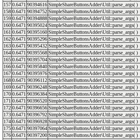
157
0.6471
90394616
SimpleShareButtonsAdder\Util::parse_args( )
158
0.6471
90394752
SimpleShareButtonsAdder\Util::parse_args( )
159
0.6471
90394888
SimpleShareButtonsAdder\Util::parse_args( )
160
0.6471
90395024
SimpleShareButtonsAdder\Util::parse_args( )
161
0.6471
90395160
SimpleShareButtonsAdder\Util::parse_args( )
162
0.6471
90395296
SimpleShareButtonsAdder\Util::parse_args( )
163
0.6471
90395432
SimpleShareButtonsAdder\Util::parse_args( )
164
0.6471
90395568
SimpleShareButtonsAdder\Util::parse_args( )
165
0.6471
90395704
SimpleShareButtonsAdder\Util::parse_args( )
166
0.6471
90395840
SimpleShareButtonsAdder\Util::parse_args( )
167
0.6471
90395976
SimpleShareButtonsAdder\Util::parse_args( )
168
0.6471
90396112
SimpleShareButtonsAdder\Util::parse_args( )
169
0.6471
90396248
SimpleShareButtonsAdder\Util::parse_args( )
170
0.6471
90396384
SimpleShareButtonsAdder\Util::parse_args( )
171
0.6471
90396520
SimpleShareButtonsAdder\Util::parse_args( )
172
0.6471
90396656
SimpleShareButtonsAdder\Util::parse_args( )
173
0.6471
90396792
SimpleShareButtonsAdder\Util::parse_args( )
174
0.6471
90396928
SimpleShareButtonsAdder\Util::parse_args( )
175
0.6471
90397064
SimpleShareButtonsAdder\Util::parse_args( )
176
0.6471
90397200
SimpleShareButtonsAdder\Util::parse_args( )