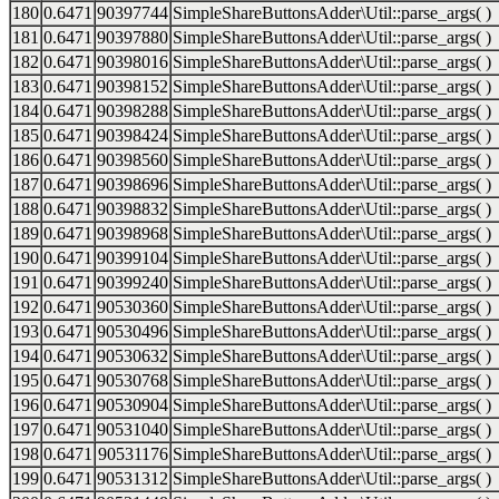
180
0.6471
90397744
SimpleShareButtonsAdder\Util::parse_args( )
181
0.6471
90397880
SimpleShareButtonsAdder\Util::parse_args( )
182
0.6471
90398016
SimpleShareButtonsAdder\Util::parse_args( )
183
0.6471
90398152
SimpleShareButtonsAdder\Util::parse_args( )
184
0.6471
90398288
SimpleShareButtonsAdder\Util::parse_args( )
185
0.6471
90398424
SimpleShareButtonsAdder\Util::parse_args( )
186
0.6471
90398560
SimpleShareButtonsAdder\Util::parse_args( )
187
0.6471
90398696
SimpleShareButtonsAdder\Util::parse_args( )
188
0.6471
90398832
SimpleShareButtonsAdder\Util::parse_args( )
189
0.6471
90398968
SimpleShareButtonsAdder\Util::parse_args( )
190
0.6471
90399104
SimpleShareButtonsAdder\Util::parse_args( )
191
0.6471
90399240
SimpleShareButtonsAdder\Util::parse_args( )
192
0.6471
90530360
SimpleShareButtonsAdder\Util::parse_args( )
193
0.6471
90530496
SimpleShareButtonsAdder\Util::parse_args( )
194
0.6471
90530632
SimpleShareButtonsAdder\Util::parse_args( )
195
0.6471
90530768
SimpleShareButtonsAdder\Util::parse_args( )
196
0.6471
90530904
SimpleShareButtonsAdder\Util::parse_args( )
197
0.6471
90531040
SimpleShareButtonsAdder\Util::parse_args( )
198
0.6471
90531176
SimpleShareButtonsAdder\Util::parse_args( )
199
0.6471
90531312
SimpleShareButtonsAdder\Util::parse_args( )