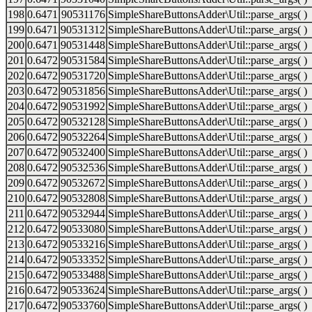
198
0.6471
90531176
SimpleShareButtonsAdder\Util::parse_args( )
199
0.6471
90531312
SimpleShareButtonsAdder\Util::parse_args( )
200
0.6471
90531448
SimpleShareButtonsAdder\Util::parse_args( )
201
0.6472
90531584
SimpleShareButtonsAdder\Util::parse_args( )
202
0.6472
90531720
SimpleShareButtonsAdder\Util::parse_args( )
203
0.6472
90531856
SimpleShareButtonsAdder\Util::parse_args( )
204
0.6472
90531992
SimpleShareButtonsAdder\Util::parse_args( )
205
0.6472
90532128
SimpleShareButtonsAdder\Util::parse_args( )
206
0.6472
90532264
SimpleShareButtonsAdder\Util::parse_args( )
207
0.6472
90532400
SimpleShareButtonsAdder\Util::parse_args( )
208
0.6472
90532536
SimpleShareButtonsAdder\Util::parse_args( )
209
0.6472
90532672
SimpleShareButtonsAdder\Util::parse_args( )
210
0.6472
90532808
SimpleShareButtonsAdder\Util::parse_args( )
211
0.6472
90532944
SimpleShareButtonsAdder\Util::parse_args( )
212
0.6472
90533080
SimpleShareButtonsAdder\Util::parse_args( )
213
0.6472
90533216
SimpleShareButtonsAdder\Util::parse_args( )
214
0.6472
90533352
SimpleShareButtonsAdder\Util::parse_args( )
215
0.6472
90533488
SimpleShareButtonsAdder\Util::parse_args( )
216
0.6472
90533624
SimpleShareButtonsAdder\Util::parse_args( )
217
0.6472
90533760
SimpleShareButtonsAdder\Util::parse_args( )