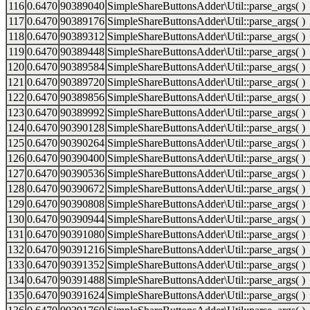
116
0.6470
90389040
SimpleShareButtonsAdder\Util::parse_args( )
117
0.6470
90389176
SimpleShareButtonsAdder\Util::parse_args( )
118
0.6470
90389312
SimpleShareButtonsAdder\Util::parse_args( )
119
0.6470
90389448
SimpleShareButtonsAdder\Util::parse_args( )
120
0.6470
90389584
SimpleShareButtonsAdder\Util::parse_args( )
121
0.6470
90389720
SimpleShareButtonsAdder\Util::parse_args( )
122
0.6470
90389856
SimpleShareButtonsAdder\Util::parse_args( )
123
0.6470
90389992
SimpleShareButtonsAdder\Util::parse_args( )
124
0.6470
90390128
SimpleShareButtonsAdder\Util::parse_args( )
125
0.6470
90390264
SimpleShareButtonsAdder\Util::parse_args( )
126
0.6470
90390400
SimpleShareButtonsAdder\Util::parse_args( )
127
0.6470
90390536
SimpleShareButtonsAdder\Util::parse_args( )
128
0.6470
90390672
SimpleShareButtonsAdder\Util::parse_args( )
129
0.6470
90390808
SimpleShareButtonsAdder\Util::parse_args( )
130
0.6470
90390944
SimpleShareButtonsAdder\Util::parse_args( )
131
0.6470
90391080
SimpleShareButtonsAdder\Util::parse_args( )
132
0.6470
90391216
SimpleShareButtonsAdder\Util::parse_args( )
133
0.6470
90391352
SimpleShareButtonsAdder\Util::parse_args( )
134
0.6470
90391488
SimpleShareButtonsAdder\Util::parse_args( )
135
0.6470
90391624
SimpleShareButtonsAdder\Util::parse_args( )