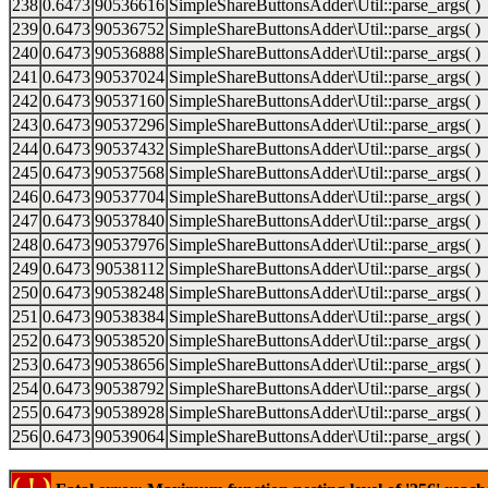
238
0.6473
90536616
SimpleShareButtonsAdder\Util::parse_args( )
239
0.6473
90536752
SimpleShareButtonsAdder\Util::parse_args( )
240
0.6473
90536888
SimpleShareButtonsAdder\Util::parse_args( )
241
0.6473
90537024
SimpleShareButtonsAdder\Util::parse_args( )
242
0.6473
90537160
SimpleShareButtonsAdder\Util::parse_args( )
243
0.6473
90537296
SimpleShareButtonsAdder\Util::parse_args( )
244
0.6473
90537432
SimpleShareButtonsAdder\Util::parse_args( )
245
0.6473
90537568
SimpleShareButtonsAdder\Util::parse_args( )
246
0.6473
90537704
SimpleShareButtonsAdder\Util::parse_args( )
247
0.6473
90537840
SimpleShareButtonsAdder\Util::parse_args( )
248
0.6473
90537976
SimpleShareButtonsAdder\Util::parse_args( )
249
0.6473
90538112
SimpleShareButtonsAdder\Util::parse_args( )
250
0.6473
90538248
SimpleShareButtonsAdder\Util::parse_args( )
251
0.6473
90538384
SimpleShareButtonsAdder\Util::parse_args( )
252
0.6473
90538520
SimpleShareButtonsAdder\Util::parse_args( )
253
0.6473
90538656
SimpleShareButtonsAdder\Util::parse_args( )
254
0.6473
90538792
SimpleShareButtonsAdder\Util::parse_args( )
255
0.6473
90538928
SimpleShareButtonsAdder\Util::parse_args( )
256
0.6473
90539064
SimpleShareButtonsAdder\Util::parse_args( )
( ! )