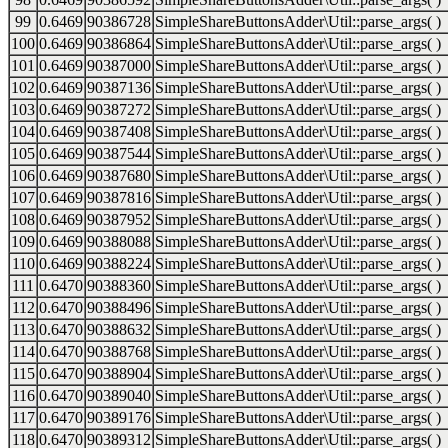
99
0.6469
90386728
SimpleShareButtonsAdder\Util::parse_args( )
100
0.6469
90386864
SimpleShareButtonsAdder\Util::parse_args( )
101
0.6469
90387000
SimpleShareButtonsAdder\Util::parse_args( )
102
0.6469
90387136
SimpleShareButtonsAdder\Util::parse_args( )
103
0.6469
90387272
SimpleShareButtonsAdder\Util::parse_args( )
104
0.6469
90387408
SimpleShareButtonsAdder\Util::parse_args( )
105
0.6469
90387544
SimpleShareButtonsAdder\Util::parse_args( )
106
0.6469
90387680
SimpleShareButtonsAdder\Util::parse_args( )
107
0.6469
90387816
SimpleShareButtonsAdder\Util::parse_args( )
108
0.6469
90387952
SimpleShareButtonsAdder\Util::parse_args( )
109
0.6469
90388088
SimpleShareButtonsAdder\Util::parse_args( )
110
0.6469
90388224
SimpleShareButtonsAdder\Util::parse_args( )
111
0.6470
90388360
SimpleShareButtonsAdder\Util::parse_args( )
112
0.6470
90388496
SimpleShareButtonsAdder\Util::parse_args( )
113
0.6470
90388632
SimpleShareButtonsAdder\Util::parse_args( )
114
0.6470
90388768
SimpleShareButtonsAdder\Util::parse_args( )
115
0.6470
90388904
SimpleShareButtonsAdder\Util::parse_args( )
116
0.6470
90389040
SimpleShareButtonsAdder\Util::parse_args( )
117
0.6470
90389176
SimpleShareButtonsAdder\Util::parse_args( )
118
0.6470
90389312
SimpleShareButtonsAdder\Util::parse_args( )