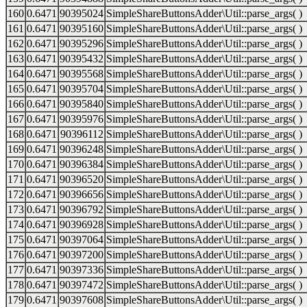
160
0.6471
90395024
SimpleShareButtonsAdder\Util::parse_args( )
161
0.6471
90395160
SimpleShareButtonsAdder\Util::parse_args( )
162
0.6471
90395296
SimpleShareButtonsAdder\Util::parse_args( )
163
0.6471
90395432
SimpleShareButtonsAdder\Util::parse_args( )
164
0.6471
90395568
SimpleShareButtonsAdder\Util::parse_args( )
165
0.6471
90395704
SimpleShareButtonsAdder\Util::parse_args( )
166
0.6471
90395840
SimpleShareButtonsAdder\Util::parse_args( )
167
0.6471
90395976
SimpleShareButtonsAdder\Util::parse_args( )
168
0.6471
90396112
SimpleShareButtonsAdder\Util::parse_args( )
169
0.6471
90396248
SimpleShareButtonsAdder\Util::parse_args( )
170
0.6471
90396384
SimpleShareButtonsAdder\Util::parse_args( )
171
0.6471
90396520
SimpleShareButtonsAdder\Util::parse_args( )
172
0.6471
90396656
SimpleShareButtonsAdder\Util::parse_args( )
173
0.6471
90396792
SimpleShareButtonsAdder\Util::parse_args( )
174
0.6471
90396928
SimpleShareButtonsAdder\Util::parse_args( )
175
0.6471
90397064
SimpleShareButtonsAdder\Util::parse_args( )
176
0.6471
90397200
SimpleShareButtonsAdder\Util::parse_args( )
177
0.6471
90397336
SimpleShareButtonsAdder\Util::parse_args( )
178
0.6471
90397472
SimpleShareButtonsAdder\Util::parse_args( )
179
0.6471
90397608
SimpleShareButtonsAdder\Util::parse_args( )