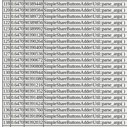
119
0.6470
90389448
SimpleShareButtonsAdder\Util::parse_args( )
120
0.6470
90389584
SimpleShareButtonsAdder\Util::parse_args( )
121
0.6470
90389720
SimpleShareButtonsAdder\Util::parse_args( )
122
0.6470
90389856
SimpleShareButtonsAdder\Util::parse_args( )
123
0.6470
90389992
SimpleShareButtonsAdder\Util::parse_args( )
124
0.6470
90390128
SimpleShareButtonsAdder\Util::parse_args( )
125
0.6470
90390264
SimpleShareButtonsAdder\Util::parse_args( )
126
0.6470
90390400
SimpleShareButtonsAdder\Util::parse_args( )
127
0.6470
90390536
SimpleShareButtonsAdder\Util::parse_args( )
128
0.6470
90390672
SimpleShareButtonsAdder\Util::parse_args( )
129
0.6470
90390808
SimpleShareButtonsAdder\Util::parse_args( )
130
0.6470
90390944
SimpleShareButtonsAdder\Util::parse_args( )
131
0.6470
90391080
SimpleShareButtonsAdder\Util::parse_args( )
132
0.6470
90391216
SimpleShareButtonsAdder\Util::parse_args( )
133
0.6470
90391352
SimpleShareButtonsAdder\Util::parse_args( )
134
0.6470
90391488
SimpleShareButtonsAdder\Util::parse_args( )
135
0.6470
90391624
SimpleShareButtonsAdder\Util::parse_args( )
136
0.6470
90391760
SimpleShareButtonsAdder\Util::parse_args( )
137
0.6470
90391896
SimpleShareButtonsAdder\Util::parse_args( )
138
0.6470
90392032
SimpleShareButtonsAdder\Util::parse_args( )