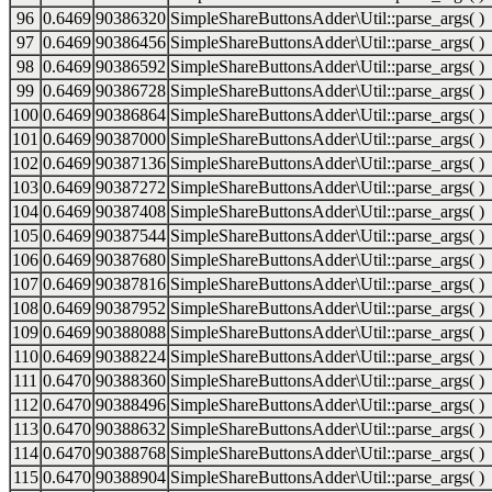
96
0.6469
90386320
SimpleShareButtonsAdder\Util::parse_args( )
97
0.6469
90386456
SimpleShareButtonsAdder\Util::parse_args( )
98
0.6469
90386592
SimpleShareButtonsAdder\Util::parse_args( )
99
0.6469
90386728
SimpleShareButtonsAdder\Util::parse_args( )
100
0.6469
90386864
SimpleShareButtonsAdder\Util::parse_args( )
101
0.6469
90387000
SimpleShareButtonsAdder\Util::parse_args( )
102
0.6469
90387136
SimpleShareButtonsAdder\Util::parse_args( )
103
0.6469
90387272
SimpleShareButtonsAdder\Util::parse_args( )
104
0.6469
90387408
SimpleShareButtonsAdder\Util::parse_args( )
105
0.6469
90387544
SimpleShareButtonsAdder\Util::parse_args( )
106
0.6469
90387680
SimpleShareButtonsAdder\Util::parse_args( )
107
0.6469
90387816
SimpleShareButtonsAdder\Util::parse_args( )
108
0.6469
90387952
SimpleShareButtonsAdder\Util::parse_args( )
109
0.6469
90388088
SimpleShareButtonsAdder\Util::parse_args( )
110
0.6469
90388224
SimpleShareButtonsAdder\Util::parse_args( )
111
0.6470
90388360
SimpleShareButtonsAdder\Util::parse_args( )
112
0.6470
90388496
SimpleShareButtonsAdder\Util::parse_args( )
113
0.6470
90388632
SimpleShareButtonsAdder\Util::parse_args( )
114
0.6470
90388768
SimpleShareButtonsAdder\Util::parse_args( )
115
0.6470
90388904
SimpleShareButtonsAdder\Util::parse_args( )