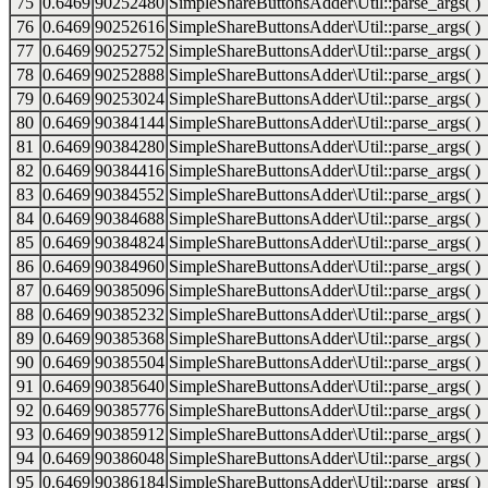
75
0.6469
90252480
SimpleShareButtonsAdder\Util::parse_args( )
76
0.6469
90252616
SimpleShareButtonsAdder\Util::parse_args( )
77
0.6469
90252752
SimpleShareButtonsAdder\Util::parse_args( )
78
0.6469
90252888
SimpleShareButtonsAdder\Util::parse_args( )
79
0.6469
90253024
SimpleShareButtonsAdder\Util::parse_args( )
80
0.6469
90384144
SimpleShareButtonsAdder\Util::parse_args( )
81
0.6469
90384280
SimpleShareButtonsAdder\Util::parse_args( )
82
0.6469
90384416
SimpleShareButtonsAdder\Util::parse_args( )
83
0.6469
90384552
SimpleShareButtonsAdder\Util::parse_args( )
84
0.6469
90384688
SimpleShareButtonsAdder\Util::parse_args( )
85
0.6469
90384824
SimpleShareButtonsAdder\Util::parse_args( )
86
0.6469
90384960
SimpleShareButtonsAdder\Util::parse_args( )
87
0.6469
90385096
SimpleShareButtonsAdder\Util::parse_args( )
88
0.6469
90385232
SimpleShareButtonsAdder\Util::parse_args( )
89
0.6469
90385368
SimpleShareButtonsAdder\Util::parse_args( )
90
0.6469
90385504
SimpleShareButtonsAdder\Util::parse_args( )
91
0.6469
90385640
SimpleShareButtonsAdder\Util::parse_args( )
92
0.6469
90385776
SimpleShareButtonsAdder\Util::parse_args( )
93
0.6469
90385912
SimpleShareButtonsAdder\Util::parse_args( )
94
0.6469
90386048
SimpleShareButtonsAdder\Util::parse_args( )
95
0.6469
90386184
SimpleShareButtonsAdder\Util::parse_args( )