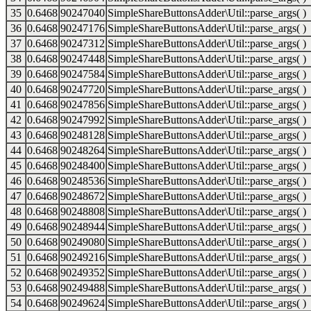
35
0.6468
90247040
SimpleShareButtonsAdder\Util::parse_args( )
36
0.6468
90247176
SimpleShareButtonsAdder\Util::parse_args( )
37
0.6468
90247312
SimpleShareButtonsAdder\Util::parse_args( )
38
0.6468
90247448
SimpleShareButtonsAdder\Util::parse_args( )
39
0.6468
90247584
SimpleShareButtonsAdder\Util::parse_args( )
40
0.6468
90247720
SimpleShareButtonsAdder\Util::parse_args( )
41
0.6468
90247856
SimpleShareButtonsAdder\Util::parse_args( )
42
0.6468
90247992
SimpleShareButtonsAdder\Util::parse_args( )
43
0.6468
90248128
SimpleShareButtonsAdder\Util::parse_args( )
44
0.6468
90248264
SimpleShareButtonsAdder\Util::parse_args( )
45
0.6468
90248400
SimpleShareButtonsAdder\Util::parse_args( )
46
0.6468
90248536
SimpleShareButtonsAdder\Util::parse_args( )
47
0.6468
90248672
SimpleShareButtonsAdder\Util::parse_args( )
48
0.6468
90248808
SimpleShareButtonsAdder\Util::parse_args( )
49
0.6468
90248944
SimpleShareButtonsAdder\Util::parse_args( )
50
0.6468
90249080
SimpleShareButtonsAdder\Util::parse_args( )
51
0.6468
90249216
SimpleShareButtonsAdder\Util::parse_args( )
52
0.6468
90249352
SimpleShareButtonsAdder\Util::parse_args( )
53
0.6468
90249488
SimpleShareButtonsAdder\Util::parse_args( )
54
0.6468
90249624
SimpleShareButtonsAdder\Util::parse_args( )