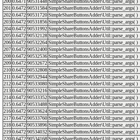
200
0.6471
90531448
SimpleShareButtonsAdder\Util::parse_args( )
201
0.6472
90531584
SimpleShareButtonsAdder\Util::parse_args( )
202
0.6472
90531720
SimpleShareButtonsAdder\Util::parse_args( )
203
0.6472
90531856
SimpleShareButtonsAdder\Util::parse_args( )
204
0.6472
90531992
SimpleShareButtonsAdder\Util::parse_args( )
205
0.6472
90532128
SimpleShareButtonsAdder\Util::parse_args( )
206
0.6472
90532264
SimpleShareButtonsAdder\Util::parse_args( )
207
0.6472
90532400
SimpleShareButtonsAdder\Util::parse_args( )
208
0.6472
90532536
SimpleShareButtonsAdder\Util::parse_args( )
209
0.6472
90532672
SimpleShareButtonsAdder\Util::parse_args( )
210
0.6472
90532808
SimpleShareButtonsAdder\Util::parse_args( )
211
0.6472
90532944
SimpleShareButtonsAdder\Util::parse_args( )
212
0.6472
90533080
SimpleShareButtonsAdder\Util::parse_args( )
213
0.6472
90533216
SimpleShareButtonsAdder\Util::parse_args( )
214
0.6472
90533352
SimpleShareButtonsAdder\Util::parse_args( )
215
0.6472
90533488
SimpleShareButtonsAdder\Util::parse_args( )
216
0.6472
90533624
SimpleShareButtonsAdder\Util::parse_args( )
217
0.6472
90533760
SimpleShareButtonsAdder\Util::parse_args( )
218
0.6472
90533896
SimpleShareButtonsAdder\Util::parse_args( )
219
0.6472
90534032
SimpleShareButtonsAdder\Util::parse_args( )
220
0.6472
90534168
SimpleShareButtonsAdder\Util::parse_args( )