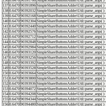
136
0.6470
90391760
SimpleShareButtonsAdder\Util::parse_args( )
137
0.6470
90391896
SimpleShareButtonsAdder\Util::parse_args( )
138
0.6470
90392032
SimpleShareButtonsAdder\Util::parse_args( )
139
0.6470
90392168
SimpleShareButtonsAdder\Util::parse_args( )
140
0.6470
90392304
SimpleShareButtonsAdder\Util::parse_args( )
141
0.6470
90392440
SimpleShareButtonsAdder\Util::parse_args( )
142
0.6470
90392576
SimpleShareButtonsAdder\Util::parse_args( )
143
0.6470
90392712
SimpleShareButtonsAdder\Util::parse_args( )
144
0.6470
90392848
SimpleShareButtonsAdder\Util::parse_args( )
145
0.6470
90392984
SimpleShareButtonsAdder\Util::parse_args( )
146
0.6470
90393120
SimpleShareButtonsAdder\Util::parse_args( )
147
0.6470
90393256
SimpleShareButtonsAdder\Util::parse_args( )
148
0.6470
90393392
SimpleShareButtonsAdder\Util::parse_args( )
149
0.6470
90393528
SimpleShareButtonsAdder\Util::parse_args( )
150
0.6470
90393664
SimpleShareButtonsAdder\Util::parse_args( )
151
0.6470
90393800
SimpleShareButtonsAdder\Util::parse_args( )
152
0.6470
90393936
SimpleShareButtonsAdder\Util::parse_args( )
153
0.6470
90394072
SimpleShareButtonsAdder\Util::parse_args( )
154
0.6470
90394208
SimpleShareButtonsAdder\Util::parse_args( )
155
0.6470
90394344
SimpleShareButtonsAdder\Util::parse_args( )
156
0.6470
90394480
SimpleShareButtonsAdder\Util::parse_args( )