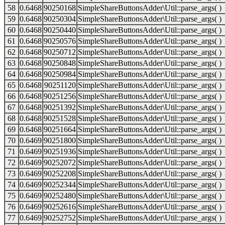
58
0.6468
90250168
SimpleShareButtonsAdder\Util::parse_args( )
59
0.6468
90250304
SimpleShareButtonsAdder\Util::parse_args( )
60
0.6468
90250440
SimpleShareButtonsAdder\Util::parse_args( )
61
0.6468
90250576
SimpleShareButtonsAdder\Util::parse_args( )
62
0.6468
90250712
SimpleShareButtonsAdder\Util::parse_args( )
63
0.6468
90250848
SimpleShareButtonsAdder\Util::parse_args( )
64
0.6468
90250984
SimpleShareButtonsAdder\Util::parse_args( )
65
0.6468
90251120
SimpleShareButtonsAdder\Util::parse_args( )
66
0.6468
90251256
SimpleShareButtonsAdder\Util::parse_args( )
67
0.6468
90251392
SimpleShareButtonsAdder\Util::parse_args( )
68
0.6468
90251528
SimpleShareButtonsAdder\Util::parse_args( )
69
0.6468
90251664
SimpleShareButtonsAdder\Util::parse_args( )
70
0.6469
90251800
SimpleShareButtonsAdder\Util::parse_args( )
71
0.6469
90251936
SimpleShareButtonsAdder\Util::parse_args( )
72
0.6469
90252072
SimpleShareButtonsAdder\Util::parse_args( )
73
0.6469
90252208
SimpleShareButtonsAdder\Util::parse_args( )
74
0.6469
90252344
SimpleShareButtonsAdder\Util::parse_args( )
75
0.6469
90252480
SimpleShareButtonsAdder\Util::parse_args( )
76
0.6469
90252616
SimpleShareButtonsAdder\Util::parse_args( )
77
0.6469
90252752
SimpleShareButtonsAdder\Util::parse_args( )