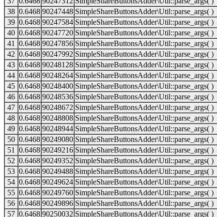
37
0.6468
90247312
SimpleShareButtonsAdder\Util::parse_args( )
38
0.6468
90247448
SimpleShareButtonsAdder\Util::parse_args( )
39
0.6468
90247584
SimpleShareButtonsAdder\Util::parse_args( )
40
0.6468
90247720
SimpleShareButtonsAdder\Util::parse_args( )
41
0.6468
90247856
SimpleShareButtonsAdder\Util::parse_args( )
42
0.6468
90247992
SimpleShareButtonsAdder\Util::parse_args( )
43
0.6468
90248128
SimpleShareButtonsAdder\Util::parse_args( )
44
0.6468
90248264
SimpleShareButtonsAdder\Util::parse_args( )
45
0.6468
90248400
SimpleShareButtonsAdder\Util::parse_args( )
46
0.6468
90248536
SimpleShareButtonsAdder\Util::parse_args( )
47
0.6468
90248672
SimpleShareButtonsAdder\Util::parse_args( )
48
0.6468
90248808
SimpleShareButtonsAdder\Util::parse_args( )
49
0.6468
90248944
SimpleShareButtonsAdder\Util::parse_args( )
50
0.6468
90249080
SimpleShareButtonsAdder\Util::parse_args( )
51
0.6468
90249216
SimpleShareButtonsAdder\Util::parse_args( )
52
0.6468
90249352
SimpleShareButtonsAdder\Util::parse_args( )
53
0.6468
90249488
SimpleShareButtonsAdder\Util::parse_args( )
54
0.6468
90249624
SimpleShareButtonsAdder\Util::parse_args( )
55
0.6468
90249760
SimpleShareButtonsAdder\Util::parse_args( )
56
0.6468
90249896
SimpleShareButtonsAdder\Util::parse_args( )
57
0.6468
90250032
SimpleShareButtonsAdder\Util::parse_args( )