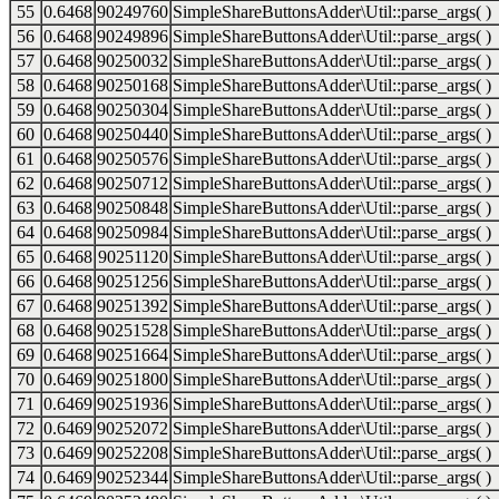
55
0.6468
90249760
SimpleShareButtonsAdder\Util::parse_args( )
56
0.6468
90249896
SimpleShareButtonsAdder\Util::parse_args( )
57
0.6468
90250032
SimpleShareButtonsAdder\Util::parse_args( )
58
0.6468
90250168
SimpleShareButtonsAdder\Util::parse_args( )
59
0.6468
90250304
SimpleShareButtonsAdder\Util::parse_args( )
60
0.6468
90250440
SimpleShareButtonsAdder\Util::parse_args( )
61
0.6468
90250576
SimpleShareButtonsAdder\Util::parse_args( )
62
0.6468
90250712
SimpleShareButtonsAdder\Util::parse_args( )
63
0.6468
90250848
SimpleShareButtonsAdder\Util::parse_args( )
64
0.6468
90250984
SimpleShareButtonsAdder\Util::parse_args( )
65
0.6468
90251120
SimpleShareButtonsAdder\Util::parse_args( )
66
0.6468
90251256
SimpleShareButtonsAdder\Util::parse_args( )
67
0.6468
90251392
SimpleShareButtonsAdder\Util::parse_args( )
68
0.6468
90251528
SimpleShareButtonsAdder\Util::parse_args( )
69
0.6468
90251664
SimpleShareButtonsAdder\Util::parse_args( )
70
0.6469
90251800
SimpleShareButtonsAdder\Util::parse_args( )
71
0.6469
90251936
SimpleShareButtonsAdder\Util::parse_args( )
72
0.6469
90252072
SimpleShareButtonsAdder\Util::parse_args( )
73
0.6469
90252208
SimpleShareButtonsAdder\Util::parse_args( )
74
0.6469
90252344
SimpleShareButtonsAdder\Util::parse_args( )