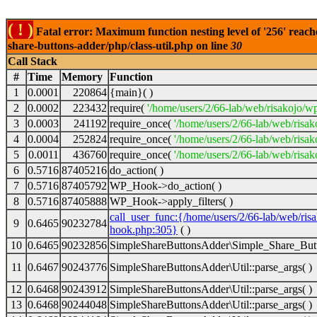
( ! )
Fatal error: Maximum function nesting level of '256' reach
share-buttons-adder/php/class-util.php on line
30
Call Stack
#
Time
Memory
Function
1
0.0001
220864
{main}( )
2
0.0002
223432
require(
'/home/users/2/66-lab/web/risakojo/w
3
0.0003
241192
require_once(
'/home/users/2/66-lab/web/risak
4
0.0004
252824
require_once(
'/home/users/2/66-lab/web/risak
5
0.0011
436760
require_once(
'/home/users/2/66-lab/web/risak
6
0.5716
87405216
do_action( )
7
0.5716
87405792
WP_Hook->do_action( )
8
0.5716
87405888
WP_Hook->apply_filters( )
call_user_func:{/home/users/2/66-lab/web/ris
9
0.6465
90232784
hook.php:305}
( )
10
0.6465
90232856
SimpleShareButtonsAdder\Simple_Share_Butt
11
0.6467
90243776
SimpleShareButtonsAdder\Util::parse_args( )
12
0.6468
90243912
SimpleShareButtonsAdder\Util::parse_args( )
13
0.6468
90244048
SimpleShareButtonsAdder\Util::parse_args( )