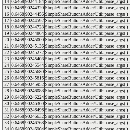
14
0.6468
90244184
SimpleShareButtonsAdder\Util::parse_args( )
15
0.6468
90244320
SimpleShareButtonsAdder\Util::parse_args( )
16
0.6468
90244456
SimpleShareButtonsAdder\Util::parse_args( )
17
0.6468
90244592
SimpleShareButtonsAdder\Util::parse_args( )
18
0.6468
90244728
SimpleShareButtonsAdder\Util::parse_args( )
19
0.6468
90244864
SimpleShareButtonsAdder\Util::parse_args( )
20
0.6468
90245000
SimpleShareButtonsAdder\Util::parse_args( )
21
0.6468
90245136
SimpleShareButtonsAdder\Util::parse_args( )
22
0.6468
90245272
SimpleShareButtonsAdder\Util::parse_args( )
23
0.6468
90245408
SimpleShareButtonsAdder\Util::parse_args( )
24
0.6468
90245544
SimpleShareButtonsAdder\Util::parse_args( )
25
0.6468
90245680
SimpleShareButtonsAdder\Util::parse_args( )
26
0.6468
90245816
SimpleShareButtonsAdder\Util::parse_args( )
27
0.6468
90245952
SimpleShareButtonsAdder\Util::parse_args( )
28
0.6468
90246088
SimpleShareButtonsAdder\Util::parse_args( )
29
0.6468
90246224
SimpleShareButtonsAdder\Util::parse_args( )
30
0.6468
90246360
SimpleShareButtonsAdder\Util::parse_args( )
31
0.6468
90246496
SimpleShareButtonsAdder\Util::parse_args( )
32
0.6468
90246632
SimpleShareButtonsAdder\Util::parse_args( )
33
0.6468
90246768
SimpleShareButtonsAdder\Util::parse_args( )
34
0.6468
90246904
SimpleShareButtonsAdder\Util::parse_args( )