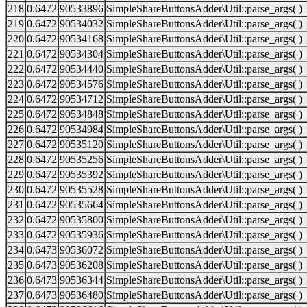
218
0.6472
90533896
SimpleShareButtonsAdder\Util::parse_args( )
219
0.6472
90534032
SimpleShareButtonsAdder\Util::parse_args( )
220
0.6472
90534168
SimpleShareButtonsAdder\Util::parse_args( )
221
0.6472
90534304
SimpleShareButtonsAdder\Util::parse_args( )
222
0.6472
90534440
SimpleShareButtonsAdder\Util::parse_args( )
223
0.6472
90534576
SimpleShareButtonsAdder\Util::parse_args( )
224
0.6472
90534712
SimpleShareButtonsAdder\Util::parse_args( )
225
0.6472
90534848
SimpleShareButtonsAdder\Util::parse_args( )
226
0.6472
90534984
SimpleShareButtonsAdder\Util::parse_args( )
227
0.6472
90535120
SimpleShareButtonsAdder\Util::parse_args( )
228
0.6472
90535256
SimpleShareButtonsAdder\Util::parse_args( )
229
0.6472
90535392
SimpleShareButtonsAdder\Util::parse_args( )
230
0.6472
90535528
SimpleShareButtonsAdder\Util::parse_args( )
231
0.6472
90535664
SimpleShareButtonsAdder\Util::parse_args( )
232
0.6472
90535800
SimpleShareButtonsAdder\Util::parse_args( )
233
0.6472
90535936
SimpleShareButtonsAdder\Util::parse_args( )
234
0.6473
90536072
SimpleShareButtonsAdder\Util::parse_args( )
235
0.6473
90536208
SimpleShareButtonsAdder\Util::parse_args( )
236
0.6473
90536344
SimpleShareButtonsAdder\Util::parse_args( )
237
0.6473
90536480
SimpleShareButtonsAdder\Util::parse_args( )