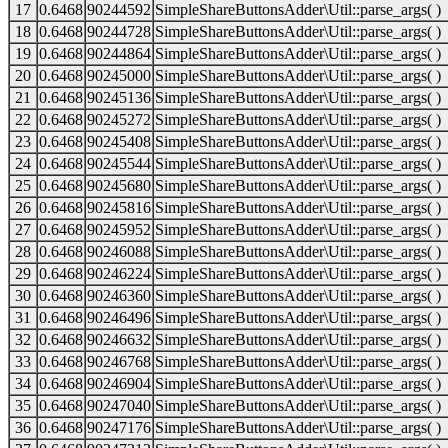
17
0.6468
90244592
SimpleShareButtonsAdder\Util::parse_args( )
18
0.6468
90244728
SimpleShareButtonsAdder\Util::parse_args( )
19
0.6468
90244864
SimpleShareButtonsAdder\Util::parse_args( )
20
0.6468
90245000
SimpleShareButtonsAdder\Util::parse_args( )
21
0.6468
90245136
SimpleShareButtonsAdder\Util::parse_args( )
22
0.6468
90245272
SimpleShareButtonsAdder\Util::parse_args( )
23
0.6468
90245408
SimpleShareButtonsAdder\Util::parse_args( )
24
0.6468
90245544
SimpleShareButtonsAdder\Util::parse_args( )
25
0.6468
90245680
SimpleShareButtonsAdder\Util::parse_args( )
26
0.6468
90245816
SimpleShareButtonsAdder\Util::parse_args( )
27
0.6468
90245952
SimpleShareButtonsAdder\Util::parse_args( )
28
0.6468
90246088
SimpleShareButtonsAdder\Util::parse_args( )
29
0.6468
90246224
SimpleShareButtonsAdder\Util::parse_args( )
30
0.6468
90246360
SimpleShareButtonsAdder\Util::parse_args( )
31
0.6468
90246496
SimpleShareButtonsAdder\Util::parse_args( )
32
0.6468
90246632
SimpleShareButtonsAdder\Util::parse_args( )
33
0.6468
90246768
SimpleShareButtonsAdder\Util::parse_args( )
34
0.6468
90246904
SimpleShareButtonsAdder\Util::parse_args( )
35
0.6468
90247040
SimpleShareButtonsAdder\Util::parse_args( )
36
0.6468
90247176
SimpleShareButtonsAdder\Util::parse_args( )