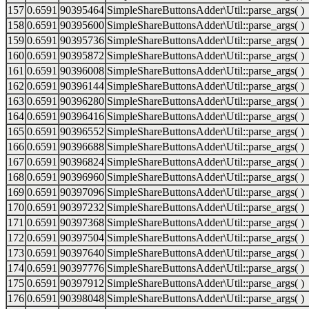
157
0.6591
90395464
SimpleShareButtonsAdder\Util::parse_args( )
158
0.6591
90395600
SimpleShareButtonsAdder\Util::parse_args( )
159
0.6591
90395736
SimpleShareButtonsAdder\Util::parse_args( )
160
0.6591
90395872
SimpleShareButtonsAdder\Util::parse_args( )
161
0.6591
90396008
SimpleShareButtonsAdder\Util::parse_args( )
162
0.6591
90396144
SimpleShareButtonsAdder\Util::parse_args( )
163
0.6591
90396280
SimpleShareButtonsAdder\Util::parse_args( )
164
0.6591
90396416
SimpleShareButtonsAdder\Util::parse_args( )
165
0.6591
90396552
SimpleShareButtonsAdder\Util::parse_args( )
166
0.6591
90396688
SimpleShareButtonsAdder\Util::parse_args( )
167
0.6591
90396824
SimpleShareButtonsAdder\Util::parse_args( )
168
0.6591
90396960
SimpleShareButtonsAdder\Util::parse_args( )
169
0.6591
90397096
SimpleShareButtonsAdder\Util::parse_args( )
170
0.6591
90397232
SimpleShareButtonsAdder\Util::parse_args( )
171
0.6591
90397368
SimpleShareButtonsAdder\Util::parse_args( )
172
0.6591
90397504
SimpleShareButtonsAdder\Util::parse_args( )
173
0.6591
90397640
SimpleShareButtonsAdder\Util::parse_args( )
174
0.6591
90397776
SimpleShareButtonsAdder\Util::parse_args( )
175
0.6591
90397912
SimpleShareButtonsAdder\Util::parse_args( )
176
0.6591
90398048
SimpleShareButtonsAdder\Util::parse_args( )