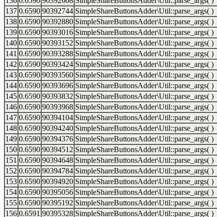
136
0.6590
90392608
SimpleShareButtonsAdder\Util::parse_args( )
137
0.6590
90392744
SimpleShareButtonsAdder\Util::parse_args( )
138
0.6590
90392880
SimpleShareButtonsAdder\Util::parse_args( )
139
0.6590
90393016
SimpleShareButtonsAdder\Util::parse_args( )
140
0.6590
90393152
SimpleShareButtonsAdder\Util::parse_args( )
141
0.6590
90393288
SimpleShareButtonsAdder\Util::parse_args( )
142
0.6590
90393424
SimpleShareButtonsAdder\Util::parse_args( )
143
0.6590
90393560
SimpleShareButtonsAdder\Util::parse_args( )
144
0.6590
90393696
SimpleShareButtonsAdder\Util::parse_args( )
145
0.6590
90393832
SimpleShareButtonsAdder\Util::parse_args( )
146
0.6590
90393968
SimpleShareButtonsAdder\Util::parse_args( )
147
0.6590
90394104
SimpleShareButtonsAdder\Util::parse_args( )
148
0.6590
90394240
SimpleShareButtonsAdder\Util::parse_args( )
149
0.6590
90394376
SimpleShareButtonsAdder\Util::parse_args( )
150
0.6590
90394512
SimpleShareButtonsAdder\Util::parse_args( )
151
0.6590
90394648
SimpleShareButtonsAdder\Util::parse_args( )
152
0.6590
90394784
SimpleShareButtonsAdder\Util::parse_args( )
153
0.6590
90394920
SimpleShareButtonsAdder\Util::parse_args( )
154
0.6590
90395056
SimpleShareButtonsAdder\Util::parse_args( )
155
0.6590
90395192
SimpleShareButtonsAdder\Util::parse_args( )
156
0.6591
90395328
SimpleShareButtonsAdder\Util::parse_args( )