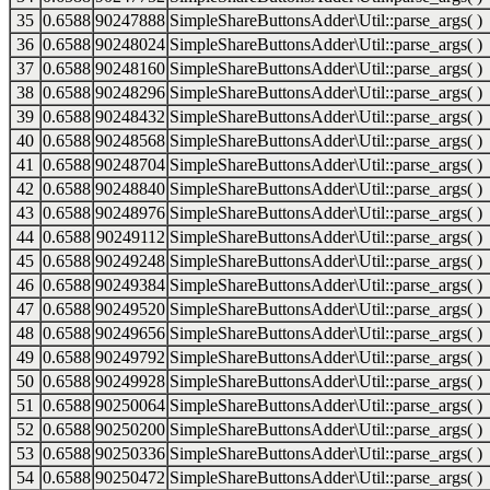
35
0.6588
90247888
SimpleShareButtonsAdder\Util::parse_args( )
36
0.6588
90248024
SimpleShareButtonsAdder\Util::parse_args( )
37
0.6588
90248160
SimpleShareButtonsAdder\Util::parse_args( )
38
0.6588
90248296
SimpleShareButtonsAdder\Util::parse_args( )
39
0.6588
90248432
SimpleShareButtonsAdder\Util::parse_args( )
40
0.6588
90248568
SimpleShareButtonsAdder\Util::parse_args( )
41
0.6588
90248704
SimpleShareButtonsAdder\Util::parse_args( )
42
0.6588
90248840
SimpleShareButtonsAdder\Util::parse_args( )
43
0.6588
90248976
SimpleShareButtonsAdder\Util::parse_args( )
44
0.6588
90249112
SimpleShareButtonsAdder\Util::parse_args( )
45
0.6588
90249248
SimpleShareButtonsAdder\Util::parse_args( )
46
0.6588
90249384
SimpleShareButtonsAdder\Util::parse_args( )
47
0.6588
90249520
SimpleShareButtonsAdder\Util::parse_args( )
48
0.6588
90249656
SimpleShareButtonsAdder\Util::parse_args( )
49
0.6588
90249792
SimpleShareButtonsAdder\Util::parse_args( )
50
0.6588
90249928
SimpleShareButtonsAdder\Util::parse_args( )
51
0.6588
90250064
SimpleShareButtonsAdder\Util::parse_args( )
52
0.6588
90250200
SimpleShareButtonsAdder\Util::parse_args( )
53
0.6588
90250336
SimpleShareButtonsAdder\Util::parse_args( )
54
0.6588
90250472
SimpleShareButtonsAdder\Util::parse_args( )