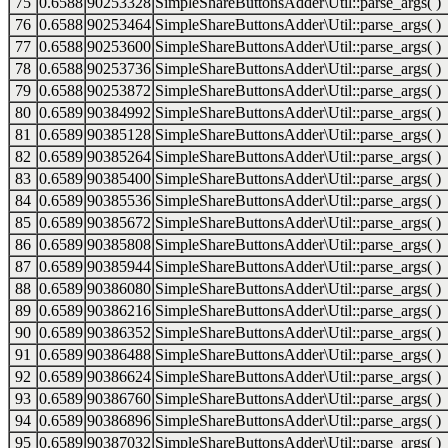
75
0.6588
90253328
SimpleShareButtonsAdder\Util::parse_args( )
76
0.6588
90253464
SimpleShareButtonsAdder\Util::parse_args( )
77
0.6588
90253600
SimpleShareButtonsAdder\Util::parse_args( )
78
0.6588
90253736
SimpleShareButtonsAdder\Util::parse_args( )
79
0.6588
90253872
SimpleShareButtonsAdder\Util::parse_args( )
80
0.6589
90384992
SimpleShareButtonsAdder\Util::parse_args( )
81
0.6589
90385128
SimpleShareButtonsAdder\Util::parse_args( )
82
0.6589
90385264
SimpleShareButtonsAdder\Util::parse_args( )
83
0.6589
90385400
SimpleShareButtonsAdder\Util::parse_args( )
84
0.6589
90385536
SimpleShareButtonsAdder\Util::parse_args( )
85
0.6589
90385672
SimpleShareButtonsAdder\Util::parse_args( )
86
0.6589
90385808
SimpleShareButtonsAdder\Util::parse_args( )
87
0.6589
90385944
SimpleShareButtonsAdder\Util::parse_args( )
88
0.6589
90386080
SimpleShareButtonsAdder\Util::parse_args( )
89
0.6589
90386216
SimpleShareButtonsAdder\Util::parse_args( )
90
0.6589
90386352
SimpleShareButtonsAdder\Util::parse_args( )
91
0.6589
90386488
SimpleShareButtonsAdder\Util::parse_args( )
92
0.6589
90386624
SimpleShareButtonsAdder\Util::parse_args( )
93
0.6589
90386760
SimpleShareButtonsAdder\Util::parse_args( )
94
0.6589
90386896
SimpleShareButtonsAdder\Util::parse_args( )
95
0.6589
90387032
SimpleShareButtonsAdder\Util::parse_args( )