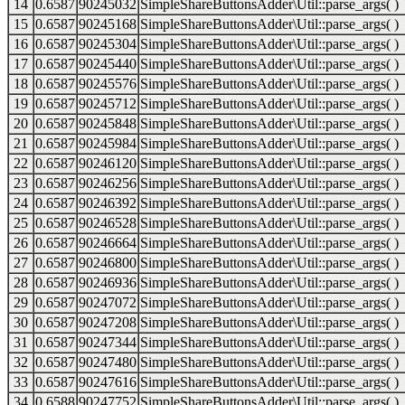
14
0.6587
90245032
SimpleShareButtonsAdder\Util::parse_args( )
15
0.6587
90245168
SimpleShareButtonsAdder\Util::parse_args( )
16
0.6587
90245304
SimpleShareButtonsAdder\Util::parse_args( )
17
0.6587
90245440
SimpleShareButtonsAdder\Util::parse_args( )
18
0.6587
90245576
SimpleShareButtonsAdder\Util::parse_args( )
19
0.6587
90245712
SimpleShareButtonsAdder\Util::parse_args( )
20
0.6587
90245848
SimpleShareButtonsAdder\Util::parse_args( )
21
0.6587
90245984
SimpleShareButtonsAdder\Util::parse_args( )
22
0.6587
90246120
SimpleShareButtonsAdder\Util::parse_args( )
23
0.6587
90246256
SimpleShareButtonsAdder\Util::parse_args( )
24
0.6587
90246392
SimpleShareButtonsAdder\Util::parse_args( )
25
0.6587
90246528
SimpleShareButtonsAdder\Util::parse_args( )
26
0.6587
90246664
SimpleShareButtonsAdder\Util::parse_args( )
27
0.6587
90246800
SimpleShareButtonsAdder\Util::parse_args( )
28
0.6587
90246936
SimpleShareButtonsAdder\Util::parse_args( )
29
0.6587
90247072
SimpleShareButtonsAdder\Util::parse_args( )
30
0.6587
90247208
SimpleShareButtonsAdder\Util::parse_args( )
31
0.6587
90247344
SimpleShareButtonsAdder\Util::parse_args( )
32
0.6587
90247480
SimpleShareButtonsAdder\Util::parse_args( )
33
0.6587
90247616
SimpleShareButtonsAdder\Util::parse_args( )
34
0.6588
90247752
SimpleShareButtonsAdder\Util::parse_args( )