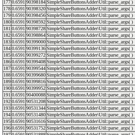
177
0.6591
90398184
SimpleShareButtonsAdder\Util::parse_args( )
178
0.6591
90398320
SimpleShareButtonsAdder\Util::parse_args( )
179
0.6591
90398456
SimpleShareButtonsAdder\Util::parse_args( )
180
0.6591
90398592
SimpleShareButtonsAdder\Util::parse_args( )
181
0.6591
90398728
SimpleShareButtonsAdder\Util::parse_args( )
182
0.6591
90398864
SimpleShareButtonsAdder\Util::parse_args( )
183
0.6591
90399000
SimpleShareButtonsAdder\Util::parse_args( )
184
0.6591
90399136
SimpleShareButtonsAdder\Util::parse_args( )
185
0.6591
90399272
SimpleShareButtonsAdder\Util::parse_args( )
186
0.6591
90399408
SimpleShareButtonsAdder\Util::parse_args( )
187
0.6591
90399544
SimpleShareButtonsAdder\Util::parse_args( )
188
0.6591
90399680
SimpleShareButtonsAdder\Util::parse_args( )
189
0.6591
90399816
SimpleShareButtonsAdder\Util::parse_args( )
190
0.6591
90399952
SimpleShareButtonsAdder\Util::parse_args( )
191
0.6591
90400088
SimpleShareButtonsAdder\Util::parse_args( )
192
0.6591
90531208
SimpleShareButtonsAdder\Util::parse_args( )
193
0.6591
90531344
SimpleShareButtonsAdder\Util::parse_args( )
194
0.6591
90531480
SimpleShareButtonsAdder\Util::parse_args( )
195
0.6591
90531616
SimpleShareButtonsAdder\Util::parse_args( )
196
0.6591
90531752
SimpleShareButtonsAdder\Util::parse_args( )
197
0.6591
90531888
SimpleShareButtonsAdder\Util::parse_args( )