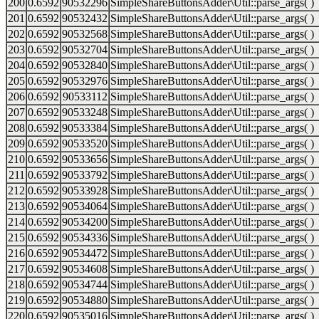
200
0.6592
90532296
SimpleShareButtonsAdder\Util::parse_args( )
201
0.6592
90532432
SimpleShareButtonsAdder\Util::parse_args( )
202
0.6592
90532568
SimpleShareButtonsAdder\Util::parse_args( )
203
0.6592
90532704
SimpleShareButtonsAdder\Util::parse_args( )
204
0.6592
90532840
SimpleShareButtonsAdder\Util::parse_args( )
205
0.6592
90532976
SimpleShareButtonsAdder\Util::parse_args( )
206
0.6592
90533112
SimpleShareButtonsAdder\Util::parse_args( )
207
0.6592
90533248
SimpleShareButtonsAdder\Util::parse_args( )
208
0.6592
90533384
SimpleShareButtonsAdder\Util::parse_args( )
209
0.6592
90533520
SimpleShareButtonsAdder\Util::parse_args( )
210
0.6592
90533656
SimpleShareButtonsAdder\Util::parse_args( )
211
0.6592
90533792
SimpleShareButtonsAdder\Util::parse_args( )
212
0.6592
90533928
SimpleShareButtonsAdder\Util::parse_args( )
213
0.6592
90534064
SimpleShareButtonsAdder\Util::parse_args( )
214
0.6592
90534200
SimpleShareButtonsAdder\Util::parse_args( )
215
0.6592
90534336
SimpleShareButtonsAdder\Util::parse_args( )
216
0.6592
90534472
SimpleShareButtonsAdder\Util::parse_args( )
217
0.6592
90534608
SimpleShareButtonsAdder\Util::parse_args( )
218
0.6592
90534744
SimpleShareButtonsAdder\Util::parse_args( )
219
0.6592
90534880
SimpleShareButtonsAdder\Util::parse_args( )
220
0.6592
90535016
SimpleShareButtonsAdder\Util::parse_args( )