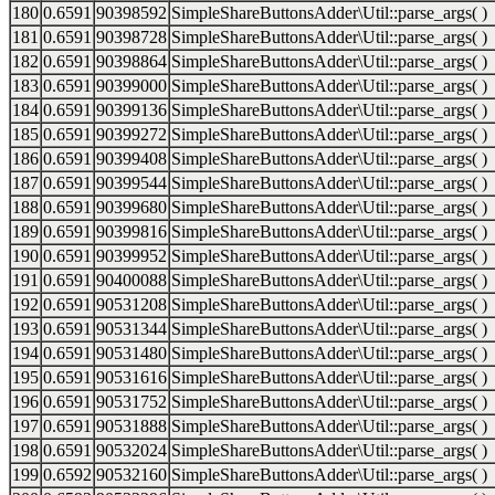
180
0.6591
90398592
SimpleShareButtonsAdder\Util::parse_args( )
181
0.6591
90398728
SimpleShareButtonsAdder\Util::parse_args( )
182
0.6591
90398864
SimpleShareButtonsAdder\Util::parse_args( )
183
0.6591
90399000
SimpleShareButtonsAdder\Util::parse_args( )
184
0.6591
90399136
SimpleShareButtonsAdder\Util::parse_args( )
185
0.6591
90399272
SimpleShareButtonsAdder\Util::parse_args( )
186
0.6591
90399408
SimpleShareButtonsAdder\Util::parse_args( )
187
0.6591
90399544
SimpleShareButtonsAdder\Util::parse_args( )
188
0.6591
90399680
SimpleShareButtonsAdder\Util::parse_args( )
189
0.6591
90399816
SimpleShareButtonsAdder\Util::parse_args( )
190
0.6591
90399952
SimpleShareButtonsAdder\Util::parse_args( )
191
0.6591
90400088
SimpleShareButtonsAdder\Util::parse_args( )
192
0.6591
90531208
SimpleShareButtonsAdder\Util::parse_args( )
193
0.6591
90531344
SimpleShareButtonsAdder\Util::parse_args( )
194
0.6591
90531480
SimpleShareButtonsAdder\Util::parse_args( )
195
0.6591
90531616
SimpleShareButtonsAdder\Util::parse_args( )
196
0.6591
90531752
SimpleShareButtonsAdder\Util::parse_args( )
197
0.6591
90531888
SimpleShareButtonsAdder\Util::parse_args( )
198
0.6591
90532024
SimpleShareButtonsAdder\Util::parse_args( )
199
0.6592
90532160
SimpleShareButtonsAdder\Util::parse_args( )