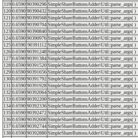
119
0.6590
90390296
SimpleShareButtonsAdder\Util::parse_args( )
120
0.6590
90390432
SimpleShareButtonsAdder\Util::parse_args( )
121
0.6590
90390568
SimpleShareButtonsAdder\Util::parse_args( )
122
0.6590
90390704
SimpleShareButtonsAdder\Util::parse_args( )
123
0.6590
90390840
SimpleShareButtonsAdder\Util::parse_args( )
124
0.6590
90390976
SimpleShareButtonsAdder\Util::parse_args( )
125
0.6590
90391112
SimpleShareButtonsAdder\Util::parse_args( )
126
0.6590
90391248
SimpleShareButtonsAdder\Util::parse_args( )
127
0.6590
90391384
SimpleShareButtonsAdder\Util::parse_args( )
128
0.6590
90391520
SimpleShareButtonsAdder\Util::parse_args( )
129
0.6590
90391656
SimpleShareButtonsAdder\Util::parse_args( )
130
0.6590
90391792
SimpleShareButtonsAdder\Util::parse_args( )
131
0.6590
90391928
SimpleShareButtonsAdder\Util::parse_args( )
132
0.6590
90392064
SimpleShareButtonsAdder\Util::parse_args( )
133
0.6590
90392200
SimpleShareButtonsAdder\Util::parse_args( )
134
0.6590
90392336
SimpleShareButtonsAdder\Util::parse_args( )
135
0.6590
90392472
SimpleShareButtonsAdder\Util::parse_args( )
136
0.6590
90392608
SimpleShareButtonsAdder\Util::parse_args( )
137
0.6590
90392744
SimpleShareButtonsAdder\Util::parse_args( )
138
0.6590
90392880
SimpleShareButtonsAdder\Util::parse_args( )