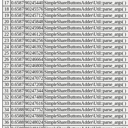
17
0.6587
90245440
SimpleShareButtonsAdder\Util::parse_args( )
18
0.6587
90245576
SimpleShareButtonsAdder\Util::parse_args( )
19
0.6587
90245712
SimpleShareButtonsAdder\Util::parse_args( )
20
0.6587
90245848
SimpleShareButtonsAdder\Util::parse_args( )
21
0.6587
90245984
SimpleShareButtonsAdder\Util::parse_args( )
22
0.6587
90246120
SimpleShareButtonsAdder\Util::parse_args( )
23
0.6587
90246256
SimpleShareButtonsAdder\Util::parse_args( )
24
0.6587
90246392
SimpleShareButtonsAdder\Util::parse_args( )
25
0.6587
90246528
SimpleShareButtonsAdder\Util::parse_args( )
26
0.6587
90246664
SimpleShareButtonsAdder\Util::parse_args( )
27
0.6587
90246800
SimpleShareButtonsAdder\Util::parse_args( )
28
0.6587
90246936
SimpleShareButtonsAdder\Util::parse_args( )
29
0.6587
90247072
SimpleShareButtonsAdder\Util::parse_args( )
30
0.6587
90247208
SimpleShareButtonsAdder\Util::parse_args( )
31
0.6587
90247344
SimpleShareButtonsAdder\Util::parse_args( )
32
0.6587
90247480
SimpleShareButtonsAdder\Util::parse_args( )
33
0.6587
90247616
SimpleShareButtonsAdder\Util::parse_args( )
34
0.6588
90247752
SimpleShareButtonsAdder\Util::parse_args( )
35
0.6588
90247888
SimpleShareButtonsAdder\Util::parse_args( )
36
0.6588
90248024
SimpleShareButtonsAdder\Util::parse_args( )