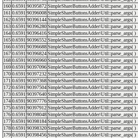
160
0.6591
90395872
SimpleShareButtonsAdder\Util::parse_args( )
161
0.6591
90396008
SimpleShareButtonsAdder\Util::parse_args( )
162
0.6591
90396144
SimpleShareButtonsAdder\Util::parse_args( )
163
0.6591
90396280
SimpleShareButtonsAdder\Util::parse_args( )
164
0.6591
90396416
SimpleShareButtonsAdder\Util::parse_args( )
165
0.6591
90396552
SimpleShareButtonsAdder\Util::parse_args( )
166
0.6591
90396688
SimpleShareButtonsAdder\Util::parse_args( )
167
0.6591
90396824
SimpleShareButtonsAdder\Util::parse_args( )
168
0.6591
90396960
SimpleShareButtonsAdder\Util::parse_args( )
169
0.6591
90397096
SimpleShareButtonsAdder\Util::parse_args( )
170
0.6591
90397232
SimpleShareButtonsAdder\Util::parse_args( )
171
0.6591
90397368
SimpleShareButtonsAdder\Util::parse_args( )
172
0.6591
90397504
SimpleShareButtonsAdder\Util::parse_args( )
173
0.6591
90397640
SimpleShareButtonsAdder\Util::parse_args( )
174
0.6591
90397776
SimpleShareButtonsAdder\Util::parse_args( )
175
0.6591
90397912
SimpleShareButtonsAdder\Util::parse_args( )
176
0.6591
90398048
SimpleShareButtonsAdder\Util::parse_args( )
177
0.6591
90398184
SimpleShareButtonsAdder\Util::parse_args( )
178
0.6591
90398320
SimpleShareButtonsAdder\Util::parse_args( )
179
0.6591
90398456
SimpleShareButtonsAdder\Util::parse_args( )