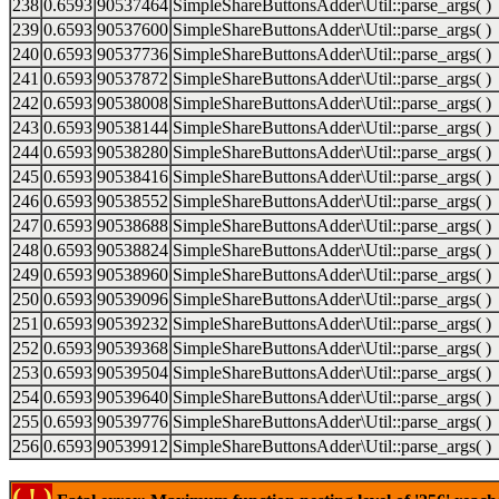
238
0.6593
90537464
SimpleShareButtonsAdder\Util::parse_args( )
239
0.6593
90537600
SimpleShareButtonsAdder\Util::parse_args( )
240
0.6593
90537736
SimpleShareButtonsAdder\Util::parse_args( )
241
0.6593
90537872
SimpleShareButtonsAdder\Util::parse_args( )
242
0.6593
90538008
SimpleShareButtonsAdder\Util::parse_args( )
243
0.6593
90538144
SimpleShareButtonsAdder\Util::parse_args( )
244
0.6593
90538280
SimpleShareButtonsAdder\Util::parse_args( )
245
0.6593
90538416
SimpleShareButtonsAdder\Util::parse_args( )
246
0.6593
90538552
SimpleShareButtonsAdder\Util::parse_args( )
247
0.6593
90538688
SimpleShareButtonsAdder\Util::parse_args( )
248
0.6593
90538824
SimpleShareButtonsAdder\Util::parse_args( )
249
0.6593
90538960
SimpleShareButtonsAdder\Util::parse_args( )
250
0.6593
90539096
SimpleShareButtonsAdder\Util::parse_args( )
251
0.6593
90539232
SimpleShareButtonsAdder\Util::parse_args( )
252
0.6593
90539368
SimpleShareButtonsAdder\Util::parse_args( )
253
0.6593
90539504
SimpleShareButtonsAdder\Util::parse_args( )
254
0.6593
90539640
SimpleShareButtonsAdder\Util::parse_args( )
255
0.6593
90539776
SimpleShareButtonsAdder\Util::parse_args( )
256
0.6593
90539912
SimpleShareButtonsAdder\Util::parse_args( )
( ! )