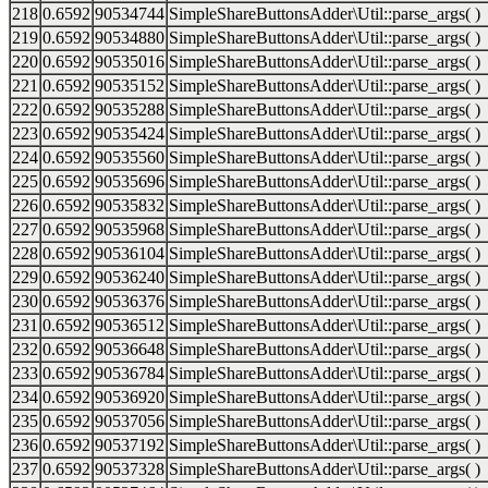
218
0.6592
90534744
SimpleShareButtonsAdder\Util::parse_args( )
219
0.6592
90534880
SimpleShareButtonsAdder\Util::parse_args( )
220
0.6592
90535016
SimpleShareButtonsAdder\Util::parse_args( )
221
0.6592
90535152
SimpleShareButtonsAdder\Util::parse_args( )
222
0.6592
90535288
SimpleShareButtonsAdder\Util::parse_args( )
223
0.6592
90535424
SimpleShareButtonsAdder\Util::parse_args( )
224
0.6592
90535560
SimpleShareButtonsAdder\Util::parse_args( )
225
0.6592
90535696
SimpleShareButtonsAdder\Util::parse_args( )
226
0.6592
90535832
SimpleShareButtonsAdder\Util::parse_args( )
227
0.6592
90535968
SimpleShareButtonsAdder\Util::parse_args( )
228
0.6592
90536104
SimpleShareButtonsAdder\Util::parse_args( )
229
0.6592
90536240
SimpleShareButtonsAdder\Util::parse_args( )
230
0.6592
90536376
SimpleShareButtonsAdder\Util::parse_args( )
231
0.6592
90536512
SimpleShareButtonsAdder\Util::parse_args( )
232
0.6592
90536648
SimpleShareButtonsAdder\Util::parse_args( )
233
0.6592
90536784
SimpleShareButtonsAdder\Util::parse_args( )
234
0.6592
90536920
SimpleShareButtonsAdder\Util::parse_args( )
235
0.6592
90537056
SimpleShareButtonsAdder\Util::parse_args( )
236
0.6592
90537192
SimpleShareButtonsAdder\Util::parse_args( )
237
0.6592
90537328
SimpleShareButtonsAdder\Util::parse_args( )