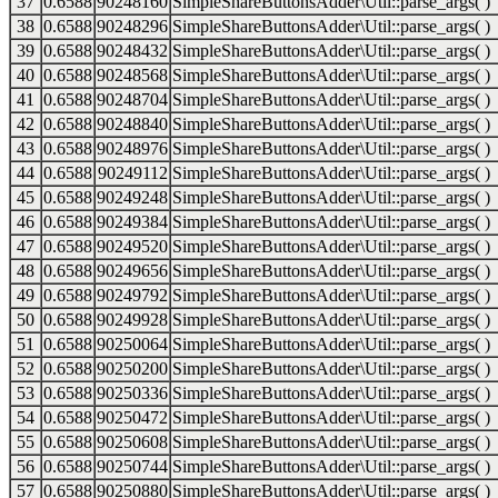
37
0.6588
90248160
SimpleShareButtonsAdder\Util::parse_args( )
38
0.6588
90248296
SimpleShareButtonsAdder\Util::parse_args( )
39
0.6588
90248432
SimpleShareButtonsAdder\Util::parse_args( )
40
0.6588
90248568
SimpleShareButtonsAdder\Util::parse_args( )
41
0.6588
90248704
SimpleShareButtonsAdder\Util::parse_args( )
42
0.6588
90248840
SimpleShareButtonsAdder\Util::parse_args( )
43
0.6588
90248976
SimpleShareButtonsAdder\Util::parse_args( )
44
0.6588
90249112
SimpleShareButtonsAdder\Util::parse_args( )
45
0.6588
90249248
SimpleShareButtonsAdder\Util::parse_args( )
46
0.6588
90249384
SimpleShareButtonsAdder\Util::parse_args( )
47
0.6588
90249520
SimpleShareButtonsAdder\Util::parse_args( )
48
0.6588
90249656
SimpleShareButtonsAdder\Util::parse_args( )
49
0.6588
90249792
SimpleShareButtonsAdder\Util::parse_args( )
50
0.6588
90249928
SimpleShareButtonsAdder\Util::parse_args( )
51
0.6588
90250064
SimpleShareButtonsAdder\Util::parse_args( )
52
0.6588
90250200
SimpleShareButtonsAdder\Util::parse_args( )
53
0.6588
90250336
SimpleShareButtonsAdder\Util::parse_args( )
54
0.6588
90250472
SimpleShareButtonsAdder\Util::parse_args( )
55
0.6588
90250608
SimpleShareButtonsAdder\Util::parse_args( )
56
0.6588
90250744
SimpleShareButtonsAdder\Util::parse_args( )
57
0.6588
90250880
SimpleShareButtonsAdder\Util::parse_args( )