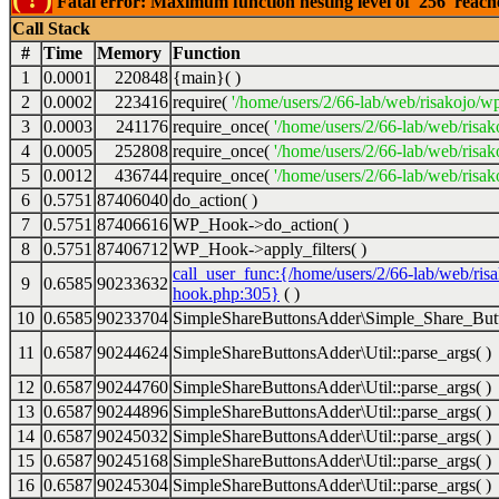
Fatal error: Maximum function nesting level of '256' reac
Call Stack
#
Time
Memory
Function
1
0.0001
220848
{main}( )
2
0.0002
223416
require(
'/home/users/2/66-lab/web/risakojo/w
3
0.0003
241176
require_once(
'/home/users/2/66-lab/web/risak
4
0.0005
252808
require_once(
'/home/users/2/66-lab/web/risak
5
0.0012
436744
require_once(
'/home/users/2/66-lab/web/risak
6
0.5751
87406040
do_action( )
7
0.5751
87406616
WP_Hook->do_action( )
8
0.5751
87406712
WP_Hook->apply_filters( )
call_user_func:{/home/users/2/66-lab/web/ris
9
0.6585
90233632
hook.php:305}
( )
10
0.6585
90233704
SimpleShareButtonsAdder\Simple_Share_Butt
11
0.6587
90244624
SimpleShareButtonsAdder\Util::parse_args( )
12
0.6587
90244760
SimpleShareButtonsAdder\Util::parse_args( )
13
0.6587
90244896
SimpleShareButtonsAdder\Util::parse_args( )
14
0.6587
90245032
SimpleShareButtonsAdder\Util::parse_args( )
15
0.6587
90245168
SimpleShareButtonsAdder\Util::parse_args( )
16
0.6587
90245304
SimpleShareButtonsAdder\Util::parse_args( )