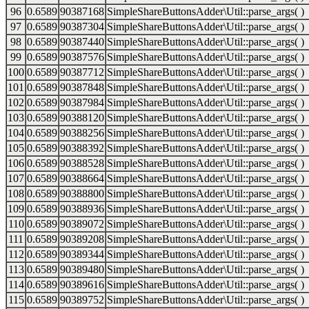
96
0.6589
90387168
SimpleShareButtonsAdder\Util::parse_args( )
97
0.6589
90387304
SimpleShareButtonsAdder\Util::parse_args( )
98
0.6589
90387440
SimpleShareButtonsAdder\Util::parse_args( )
99
0.6589
90387576
SimpleShareButtonsAdder\Util::parse_args( )
100
0.6589
90387712
SimpleShareButtonsAdder\Util::parse_args( )
101
0.6589
90387848
SimpleShareButtonsAdder\Util::parse_args( )
102
0.6589
90387984
SimpleShareButtonsAdder\Util::parse_args( )
103
0.6589
90388120
SimpleShareButtonsAdder\Util::parse_args( )
104
0.6589
90388256
SimpleShareButtonsAdder\Util::parse_args( )
105
0.6589
90388392
SimpleShareButtonsAdder\Util::parse_args( )
106
0.6589
90388528
SimpleShareButtonsAdder\Util::parse_args( )
107
0.6589
90388664
SimpleShareButtonsAdder\Util::parse_args( )
108
0.6589
90388800
SimpleShareButtonsAdder\Util::parse_args( )
109
0.6589
90388936
SimpleShareButtonsAdder\Util::parse_args( )
110
0.6589
90389072
SimpleShareButtonsAdder\Util::parse_args( )
111
0.6589
90389208
SimpleShareButtonsAdder\Util::parse_args( )
112
0.6589
90389344
SimpleShareButtonsAdder\Util::parse_args( )
113
0.6589
90389480
SimpleShareButtonsAdder\Util::parse_args( )
114
0.6589
90389616
SimpleShareButtonsAdder\Util::parse_args( )
115
0.6589
90389752
SimpleShareButtonsAdder\Util::parse_args( )