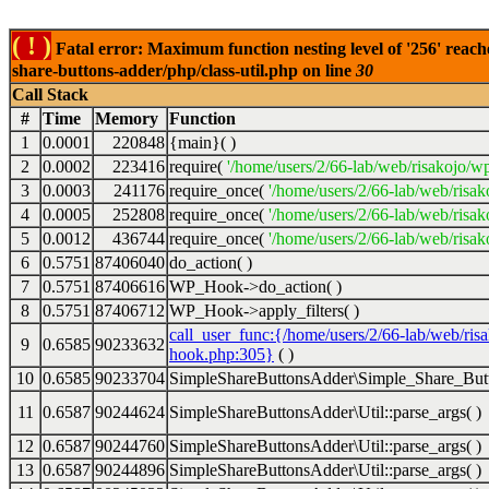
( ! )
Fatal error: Maximum function nesting level of '256' reach
share-buttons-adder/php/class-util.php on line
30
Call Stack
#
Time
Memory
Function
1
0.0001
220848
{main}( )
2
0.0002
223416
require(
'/home/users/2/66-lab/web/risakojo/w
3
0.0003
241176
require_once(
'/home/users/2/66-lab/web/risak
4
0.0005
252808
require_once(
'/home/users/2/66-lab/web/risak
5
0.0012
436744
require_once(
'/home/users/2/66-lab/web/risak
6
0.5751
87406040
do_action( )
7
0.5751
87406616
WP_Hook->do_action( )
8
0.5751
87406712
WP_Hook->apply_filters( )
call_user_func:{/home/users/2/66-lab/web/ris
9
0.6585
90233632
hook.php:305}
( )
10
0.6585
90233704
SimpleShareButtonsAdder\Simple_Share_Butt
11
0.6587
90244624
SimpleShareButtonsAdder\Util::parse_args( )
12
0.6587
90244760
SimpleShareButtonsAdder\Util::parse_args( )
13
0.6587
90244896
SimpleShareButtonsAdder\Util::parse_args( )