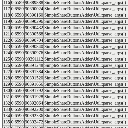
116
0.6589
90389888
SimpleShareButtonsAdder\Util::parse_args( )
117
0.6589
90390024
SimpleShareButtonsAdder\Util::parse_args( )
118
0.6590
90390160
SimpleShareButtonsAdder\Util::parse_args( )
119
0.6590
90390296
SimpleShareButtonsAdder\Util::parse_args( )
120
0.6590
90390432
SimpleShareButtonsAdder\Util::parse_args( )
121
0.6590
90390568
SimpleShareButtonsAdder\Util::parse_args( )
122
0.6590
90390704
SimpleShareButtonsAdder\Util::parse_args( )
123
0.6590
90390840
SimpleShareButtonsAdder\Util::parse_args( )
124
0.6590
90390976
SimpleShareButtonsAdder\Util::parse_args( )
125
0.6590
90391112
SimpleShareButtonsAdder\Util::parse_args( )
126
0.6590
90391248
SimpleShareButtonsAdder\Util::parse_args( )
127
0.6590
90391384
SimpleShareButtonsAdder\Util::parse_args( )
128
0.6590
90391520
SimpleShareButtonsAdder\Util::parse_args( )
129
0.6590
90391656
SimpleShareButtonsAdder\Util::parse_args( )
130
0.6590
90391792
SimpleShareButtonsAdder\Util::parse_args( )
131
0.6590
90391928
SimpleShareButtonsAdder\Util::parse_args( )
132
0.6590
90392064
SimpleShareButtonsAdder\Util::parse_args( )
133
0.6590
90392200
SimpleShareButtonsAdder\Util::parse_args( )
134
0.6590
90392336
SimpleShareButtonsAdder\Util::parse_args( )
135
0.6590
90392472
SimpleShareButtonsAdder\Util::parse_args( )