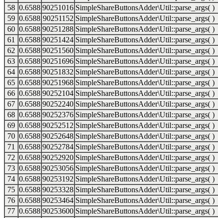
58
0.6588
90251016
SimpleShareButtonsAdder\Util::parse_args( )
59
0.6588
90251152
SimpleShareButtonsAdder\Util::parse_args( )
60
0.6588
90251288
SimpleShareButtonsAdder\Util::parse_args( )
61
0.6588
90251424
SimpleShareButtonsAdder\Util::parse_args( )
62
0.6588
90251560
SimpleShareButtonsAdder\Util::parse_args( )
63
0.6588
90251696
SimpleShareButtonsAdder\Util::parse_args( )
64
0.6588
90251832
SimpleShareButtonsAdder\Util::parse_args( )
65
0.6588
90251968
SimpleShareButtonsAdder\Util::parse_args( )
66
0.6588
90252104
SimpleShareButtonsAdder\Util::parse_args( )
67
0.6588
90252240
SimpleShareButtonsAdder\Util::parse_args( )
68
0.6588
90252376
SimpleShareButtonsAdder\Util::parse_args( )
69
0.6588
90252512
SimpleShareButtonsAdder\Util::parse_args( )
70
0.6588
90252648
SimpleShareButtonsAdder\Util::parse_args( )
71
0.6588
90252784
SimpleShareButtonsAdder\Util::parse_args( )
72
0.6588
90252920
SimpleShareButtonsAdder\Util::parse_args( )
73
0.6588
90253056
SimpleShareButtonsAdder\Util::parse_args( )
74
0.6588
90253192
SimpleShareButtonsAdder\Util::parse_args( )
75
0.6588
90253328
SimpleShareButtonsAdder\Util::parse_args( )
76
0.6588
90253464
SimpleShareButtonsAdder\Util::parse_args( )
77
0.6588
90253600
SimpleShareButtonsAdder\Util::parse_args( )