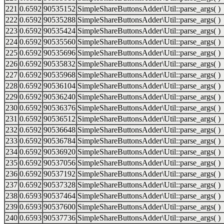
221
0.6592
90535152
SimpleShareButtonsAdder\Util::parse_args( )
222
0.6592
90535288
SimpleShareButtonsAdder\Util::parse_args( )
223
0.6592
90535424
SimpleShareButtonsAdder\Util::parse_args( )
224
0.6592
90535560
SimpleShareButtonsAdder\Util::parse_args( )
225
0.6592
90535696
SimpleShareButtonsAdder\Util::parse_args( )
226
0.6592
90535832
SimpleShareButtonsAdder\Util::parse_args( )
227
0.6592
90535968
SimpleShareButtonsAdder\Util::parse_args( )
228
0.6592
90536104
SimpleShareButtonsAdder\Util::parse_args( )
229
0.6592
90536240
SimpleShareButtonsAdder\Util::parse_args( )
230
0.6592
90536376
SimpleShareButtonsAdder\Util::parse_args( )
231
0.6592
90536512
SimpleShareButtonsAdder\Util::parse_args( )
232
0.6592
90536648
SimpleShareButtonsAdder\Util::parse_args( )
233
0.6592
90536784
SimpleShareButtonsAdder\Util::parse_args( )
234
0.6592
90536920
SimpleShareButtonsAdder\Util::parse_args( )
235
0.6592
90537056
SimpleShareButtonsAdder\Util::parse_args( )
236
0.6592
90537192
SimpleShareButtonsAdder\Util::parse_args( )
237
0.6592
90537328
SimpleShareButtonsAdder\Util::parse_args( )
238
0.6593
90537464
SimpleShareButtonsAdder\Util::parse_args( )
239
0.6593
90537600
SimpleShareButtonsAdder\Util::parse_args( )
240
0.6593
90537736
SimpleShareButtonsAdder\Util::parse_args( )