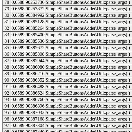
78
0.6588
90253736
SimpleShareButtonsAdder\Util::parse_args( )
79
0.6588
90253872
SimpleShareButtonsAdder\Util::parse_args( )
80
0.6589
90384992
SimpleShareButtonsAdder\Util::parse_args( )
81
0.6589
90385128
SimpleShareButtonsAdder\Util::parse_args( )
82
0.6589
90385264
SimpleShareButtonsAdder\Util::parse_args( )
83
0.6589
90385400
SimpleShareButtonsAdder\Util::parse_args( )
84
0.6589
90385536
SimpleShareButtonsAdder\Util::parse_args( )
85
0.6589
90385672
SimpleShareButtonsAdder\Util::parse_args( )
86
0.6589
90385808
SimpleShareButtonsAdder\Util::parse_args( )
87
0.6589
90385944
SimpleShareButtonsAdder\Util::parse_args( )
88
0.6589
90386080
SimpleShareButtonsAdder\Util::parse_args( )
89
0.6589
90386216
SimpleShareButtonsAdder\Util::parse_args( )
90
0.6589
90386352
SimpleShareButtonsAdder\Util::parse_args( )
91
0.6589
90386488
SimpleShareButtonsAdder\Util::parse_args( )
92
0.6589
90386624
SimpleShareButtonsAdder\Util::parse_args( )
93
0.6589
90386760
SimpleShareButtonsAdder\Util::parse_args( )
94
0.6589
90386896
SimpleShareButtonsAdder\Util::parse_args( )
95
0.6589
90387032
SimpleShareButtonsAdder\Util::parse_args( )
96
0.6589
90387168
SimpleShareButtonsAdder\Util::parse_args( )
97
0.6589
90387304
SimpleShareButtonsAdder\Util::parse_args( )
98
0.6589
90387440
SimpleShareButtonsAdder\Util::parse_args( )