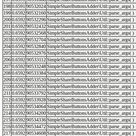
198
0.6591
90532024
SimpleShareButtonsAdder\Util::parse_args( )
199
0.6592
90532160
SimpleShareButtonsAdder\Util::parse_args( )
200
0.6592
90532296
SimpleShareButtonsAdder\Util::parse_args( )
201
0.6592
90532432
SimpleShareButtonsAdder\Util::parse_args( )
202
0.6592
90532568
SimpleShareButtonsAdder\Util::parse_args( )
203
0.6592
90532704
SimpleShareButtonsAdder\Util::parse_args( )
204
0.6592
90532840
SimpleShareButtonsAdder\Util::parse_args( )
205
0.6592
90532976
SimpleShareButtonsAdder\Util::parse_args( )
206
0.6592
90533112
SimpleShareButtonsAdder\Util::parse_args( )
207
0.6592
90533248
SimpleShareButtonsAdder\Util::parse_args( )
208
0.6592
90533384
SimpleShareButtonsAdder\Util::parse_args( )
209
0.6592
90533520
SimpleShareButtonsAdder\Util::parse_args( )
210
0.6592
90533656
SimpleShareButtonsAdder\Util::parse_args( )
211
0.6592
90533792
SimpleShareButtonsAdder\Util::parse_args( )
212
0.6592
90533928
SimpleShareButtonsAdder\Util::parse_args( )
213
0.6592
90534064
SimpleShareButtonsAdder\Util::parse_args( )
214
0.6592
90534200
SimpleShareButtonsAdder\Util::parse_args( )
215
0.6592
90534336
SimpleShareButtonsAdder\Util::parse_args( )
216
0.6592
90534472
SimpleShareButtonsAdder\Util::parse_args( )
217
0.6592
90534608
SimpleShareButtonsAdder\Util::parse_args( )