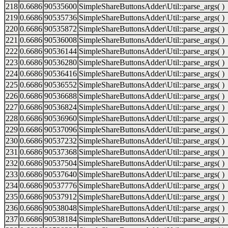
218
0.6686
90535600
SimpleShareButtonsAdder\Util::parse_args( )
219
0.6686
90535736
SimpleShareButtonsAdder\Util::parse_args( )
220
0.6686
90535872
SimpleShareButtonsAdder\Util::parse_args( )
221
0.6686
90536008
SimpleShareButtonsAdder\Util::parse_args( )
222
0.6686
90536144
SimpleShareButtonsAdder\Util::parse_args( )
223
0.6686
90536280
SimpleShareButtonsAdder\Util::parse_args( )
224
0.6686
90536416
SimpleShareButtonsAdder\Util::parse_args( )
225
0.6686
90536552
SimpleShareButtonsAdder\Util::parse_args( )
226
0.6686
90536688
SimpleShareButtonsAdder\Util::parse_args( )
227
0.6686
90536824
SimpleShareButtonsAdder\Util::parse_args( )
228
0.6686
90536960
SimpleShareButtonsAdder\Util::parse_args( )
229
0.6686
90537096
SimpleShareButtonsAdder\Util::parse_args( )
230
0.6686
90537232
SimpleShareButtonsAdder\Util::parse_args( )
231
0.6686
90537368
SimpleShareButtonsAdder\Util::parse_args( )
232
0.6686
90537504
SimpleShareButtonsAdder\Util::parse_args( )
233
0.6686
90537640
SimpleShareButtonsAdder\Util::parse_args( )
234
0.6686
90537776
SimpleShareButtonsAdder\Util::parse_args( )
235
0.6686
90537912
SimpleShareButtonsAdder\Util::parse_args( )
236
0.6686
90538048
SimpleShareButtonsAdder\Util::parse_args( )
237
0.6686
90538184
SimpleShareButtonsAdder\Util::parse_args( )