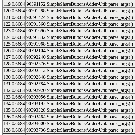
119
0.6684
90391152
SimpleShareButtonsAdder\Util::parse_args( )
120
0.6684
90391288
SimpleShareButtonsAdder\Util::parse_args( )
121
0.6684
90391424
SimpleShareButtonsAdder\Util::parse_args( )
122
0.6684
90391560
SimpleShareButtonsAdder\Util::parse_args( )
123
0.6684
90391696
SimpleShareButtonsAdder\Util::parse_args( )
124
0.6684
90391832
SimpleShareButtonsAdder\Util::parse_args( )
125
0.6684
90391968
SimpleShareButtonsAdder\Util::parse_args( )
126
0.6684
90392104
SimpleShareButtonsAdder\Util::parse_args( )
127
0.6684
90392240
SimpleShareButtonsAdder\Util::parse_args( )
128
0.6684
90392376
SimpleShareButtonsAdder\Util::parse_args( )
129
0.6684
90392512
SimpleShareButtonsAdder\Util::parse_args( )
130
0.6684
90392648
SimpleShareButtonsAdder\Util::parse_args( )
131
0.6684
90392784
SimpleShareButtonsAdder\Util::parse_args( )
132
0.6684
90392920
SimpleShareButtonsAdder\Util::parse_args( )
133
0.6684
90393056
SimpleShareButtonsAdder\Util::parse_args( )
134
0.6684
90393192
SimpleShareButtonsAdder\Util::parse_args( )
135
0.6684
90393328
SimpleShareButtonsAdder\Util::parse_args( )
136
0.6684
90393464
SimpleShareButtonsAdder\Util::parse_args( )
137
0.6684
90393600
SimpleShareButtonsAdder\Util::parse_args( )
138
0.6684
90393736
SimpleShareButtonsAdder\Util::parse_args( )