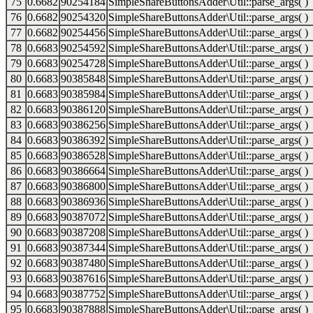
75
0.6682
90254184
SimpleShareButtonsAdder\Util::parse_args( )
76
0.6682
90254320
SimpleShareButtonsAdder\Util::parse_args( )
77
0.6682
90254456
SimpleShareButtonsAdder\Util::parse_args( )
78
0.6683
90254592
SimpleShareButtonsAdder\Util::parse_args( )
79
0.6683
90254728
SimpleShareButtonsAdder\Util::parse_args( )
80
0.6683
90385848
SimpleShareButtonsAdder\Util::parse_args( )
81
0.6683
90385984
SimpleShareButtonsAdder\Util::parse_args( )
82
0.6683
90386120
SimpleShareButtonsAdder\Util::parse_args( )
83
0.6683
90386256
SimpleShareButtonsAdder\Util::parse_args( )
84
0.6683
90386392
SimpleShareButtonsAdder\Util::parse_args( )
85
0.6683
90386528
SimpleShareButtonsAdder\Util::parse_args( )
86
0.6683
90386664
SimpleShareButtonsAdder\Util::parse_args( )
87
0.6683
90386800
SimpleShareButtonsAdder\Util::parse_args( )
88
0.6683
90386936
SimpleShareButtonsAdder\Util::parse_args( )
89
0.6683
90387072
SimpleShareButtonsAdder\Util::parse_args( )
90
0.6683
90387208
SimpleShareButtonsAdder\Util::parse_args( )
91
0.6683
90387344
SimpleShareButtonsAdder\Util::parse_args( )
92
0.6683
90387480
SimpleShareButtonsAdder\Util::parse_args( )
93
0.6683
90387616
SimpleShareButtonsAdder\Util::parse_args( )
94
0.6683
90387752
SimpleShareButtonsAdder\Util::parse_args( )
95
0.6683
90387888
SimpleShareButtonsAdder\Util::parse_args( )