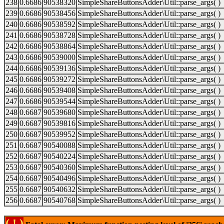
238
0.6686
90538320
SimpleShareButtonsAdder\Util::parse_args( )
239
0.6686
90538456
SimpleShareButtonsAdder\Util::parse_args( )
240
0.6686
90538592
SimpleShareButtonsAdder\Util::parse_args( )
241
0.6686
90538728
SimpleShareButtonsAdder\Util::parse_args( )
242
0.6686
90538864
SimpleShareButtonsAdder\Util::parse_args( )
243
0.6686
90539000
SimpleShareButtonsAdder\Util::parse_args( )
244
0.6686
90539136
SimpleShareButtonsAdder\Util::parse_args( )
245
0.6686
90539272
SimpleShareButtonsAdder\Util::parse_args( )
246
0.6686
90539408
SimpleShareButtonsAdder\Util::parse_args( )
247
0.6686
90539544
SimpleShareButtonsAdder\Util::parse_args( )
248
0.6687
90539680
SimpleShareButtonsAdder\Util::parse_args( )
249
0.6687
90539816
SimpleShareButtonsAdder\Util::parse_args( )
250
0.6687
90539952
SimpleShareButtonsAdder\Util::parse_args( )
251
0.6687
90540088
SimpleShareButtonsAdder\Util::parse_args( )
252
0.6687
90540224
SimpleShareButtonsAdder\Util::parse_args( )
253
0.6687
90540360
SimpleShareButtonsAdder\Util::parse_args( )
254
0.6687
90540496
SimpleShareButtonsAdder\Util::parse_args( )
255
0.6687
90540632
SimpleShareButtonsAdder\Util::parse_args( )
256
0.6687
90540768
SimpleShareButtonsAdder\Util::parse_args( )
( ! )