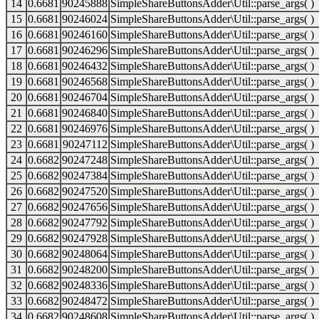
14
0.6681
90245888
SimpleShareButtonsAdder\Util::parse_args( )
15
0.6681
90246024
SimpleShareButtonsAdder\Util::parse_args( )
16
0.6681
90246160
SimpleShareButtonsAdder\Util::parse_args( )
17
0.6681
90246296
SimpleShareButtonsAdder\Util::parse_args( )
18
0.6681
90246432
SimpleShareButtonsAdder\Util::parse_args( )
19
0.6681
90246568
SimpleShareButtonsAdder\Util::parse_args( )
20
0.6681
90246704
SimpleShareButtonsAdder\Util::parse_args( )
21
0.6681
90246840
SimpleShareButtonsAdder\Util::parse_args( )
22
0.6681
90246976
SimpleShareButtonsAdder\Util::parse_args( )
23
0.6681
90247112
SimpleShareButtonsAdder\Util::parse_args( )
24
0.6682
90247248
SimpleShareButtonsAdder\Util::parse_args( )
25
0.6682
90247384
SimpleShareButtonsAdder\Util::parse_args( )
26
0.6682
90247520
SimpleShareButtonsAdder\Util::parse_args( )
27
0.6682
90247656
SimpleShareButtonsAdder\Util::parse_args( )
28
0.6682
90247792
SimpleShareButtonsAdder\Util::parse_args( )
29
0.6682
90247928
SimpleShareButtonsAdder\Util::parse_args( )
30
0.6682
90248064
SimpleShareButtonsAdder\Util::parse_args( )
31
0.6682
90248200
SimpleShareButtonsAdder\Util::parse_args( )
32
0.6682
90248336
SimpleShareButtonsAdder\Util::parse_args( )
33
0.6682
90248472
SimpleShareButtonsAdder\Util::parse_args( )
34
0.6682
90248608
SimpleShareButtonsAdder\Util::parse_args( )