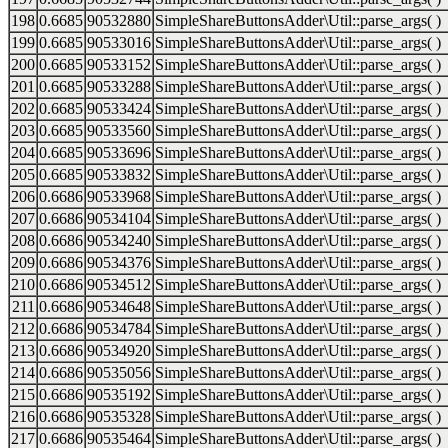
198
0.6685
90532880
SimpleShareButtonsAdder\Util::parse_args( )
199
0.6685
90533016
SimpleShareButtonsAdder\Util::parse_args( )
200
0.6685
90533152
SimpleShareButtonsAdder\Util::parse_args( )
201
0.6685
90533288
SimpleShareButtonsAdder\Util::parse_args( )
202
0.6685
90533424
SimpleShareButtonsAdder\Util::parse_args( )
203
0.6685
90533560
SimpleShareButtonsAdder\Util::parse_args( )
204
0.6685
90533696
SimpleShareButtonsAdder\Util::parse_args( )
205
0.6685
90533832
SimpleShareButtonsAdder\Util::parse_args( )
206
0.6686
90533968
SimpleShareButtonsAdder\Util::parse_args( )
207
0.6686
90534104
SimpleShareButtonsAdder\Util::parse_args( )
208
0.6686
90534240
SimpleShareButtonsAdder\Util::parse_args( )
209
0.6686
90534376
SimpleShareButtonsAdder\Util::parse_args( )
210
0.6686
90534512
SimpleShareButtonsAdder\Util::parse_args( )
211
0.6686
90534648
SimpleShareButtonsAdder\Util::parse_args( )
212
0.6686
90534784
SimpleShareButtonsAdder\Util::parse_args( )
213
0.6686
90534920
SimpleShareButtonsAdder\Util::parse_args( )
214
0.6686
90535056
SimpleShareButtonsAdder\Util::parse_args( )
215
0.6686
90535192
SimpleShareButtonsAdder\Util::parse_args( )
216
0.6686
90535328
SimpleShareButtonsAdder\Util::parse_args( )
217
0.6686
90535464
SimpleShareButtonsAdder\Util::parse_args( )