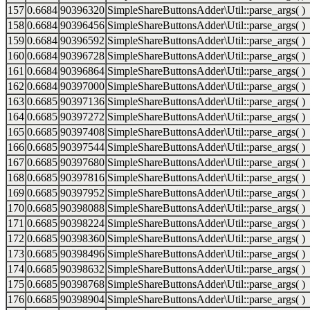
157
0.6684
90396320
SimpleShareButtonsAdder\Util::parse_args( )
158
0.6684
90396456
SimpleShareButtonsAdder\Util::parse_args( )
159
0.6684
90396592
SimpleShareButtonsAdder\Util::parse_args( )
160
0.6684
90396728
SimpleShareButtonsAdder\Util::parse_args( )
161
0.6684
90396864
SimpleShareButtonsAdder\Util::parse_args( )
162
0.6684
90397000
SimpleShareButtonsAdder\Util::parse_args( )
163
0.6685
90397136
SimpleShareButtonsAdder\Util::parse_args( )
164
0.6685
90397272
SimpleShareButtonsAdder\Util::parse_args( )
165
0.6685
90397408
SimpleShareButtonsAdder\Util::parse_args( )
166
0.6685
90397544
SimpleShareButtonsAdder\Util::parse_args( )
167
0.6685
90397680
SimpleShareButtonsAdder\Util::parse_args( )
168
0.6685
90397816
SimpleShareButtonsAdder\Util::parse_args( )
169
0.6685
90397952
SimpleShareButtonsAdder\Util::parse_args( )
170
0.6685
90398088
SimpleShareButtonsAdder\Util::parse_args( )
171
0.6685
90398224
SimpleShareButtonsAdder\Util::parse_args( )
172
0.6685
90398360
SimpleShareButtonsAdder\Util::parse_args( )
173
0.6685
90398496
SimpleShareButtonsAdder\Util::parse_args( )
174
0.6685
90398632
SimpleShareButtonsAdder\Util::parse_args( )
175
0.6685
90398768
SimpleShareButtonsAdder\Util::parse_args( )
176
0.6685
90398904
SimpleShareButtonsAdder\Util::parse_args( )