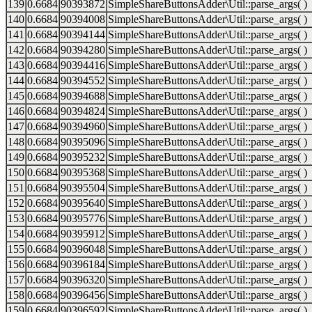
139
0.6684
90393872
SimpleShareButtonsAdder\Util::parse_args( )
140
0.6684
90394008
SimpleShareButtonsAdder\Util::parse_args( )
141
0.6684
90394144
SimpleShareButtonsAdder\Util::parse_args( )
142
0.6684
90394280
SimpleShareButtonsAdder\Util::parse_args( )
143
0.6684
90394416
SimpleShareButtonsAdder\Util::parse_args( )
144
0.6684
90394552
SimpleShareButtonsAdder\Util::parse_args( )
145
0.6684
90394688
SimpleShareButtonsAdder\Util::parse_args( )
146
0.6684
90394824
SimpleShareButtonsAdder\Util::parse_args( )
147
0.6684
90394960
SimpleShareButtonsAdder\Util::parse_args( )
148
0.6684
90395096
SimpleShareButtonsAdder\Util::parse_args( )
149
0.6684
90395232
SimpleShareButtonsAdder\Util::parse_args( )
150
0.6684
90395368
SimpleShareButtonsAdder\Util::parse_args( )
151
0.6684
90395504
SimpleShareButtonsAdder\Util::parse_args( )
152
0.6684
90395640
SimpleShareButtonsAdder\Util::parse_args( )
153
0.6684
90395776
SimpleShareButtonsAdder\Util::parse_args( )
154
0.6684
90395912
SimpleShareButtonsAdder\Util::parse_args( )
155
0.6684
90396048
SimpleShareButtonsAdder\Util::parse_args( )
156
0.6684
90396184
SimpleShareButtonsAdder\Util::parse_args( )
157
0.6684
90396320
SimpleShareButtonsAdder\Util::parse_args( )
158
0.6684
90396456
SimpleShareButtonsAdder\Util::parse_args( )
159
0.6684
90396592
SimpleShareButtonsAdder\Util::parse_args( )