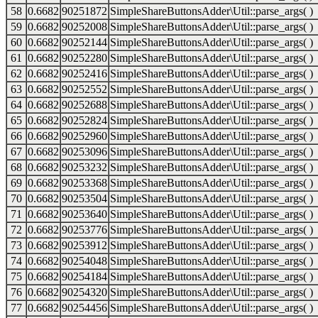
58
0.6682
90251872
SimpleShareButtonsAdder\Util::parse_args( )
59
0.6682
90252008
SimpleShareButtonsAdder\Util::parse_args( )
60
0.6682
90252144
SimpleShareButtonsAdder\Util::parse_args( )
61
0.6682
90252280
SimpleShareButtonsAdder\Util::parse_args( )
62
0.6682
90252416
SimpleShareButtonsAdder\Util::parse_args( )
63
0.6682
90252552
SimpleShareButtonsAdder\Util::parse_args( )
64
0.6682
90252688
SimpleShareButtonsAdder\Util::parse_args( )
65
0.6682
90252824
SimpleShareButtonsAdder\Util::parse_args( )
66
0.6682
90252960
SimpleShareButtonsAdder\Util::parse_args( )
67
0.6682
90253096
SimpleShareButtonsAdder\Util::parse_args( )
68
0.6682
90253232
SimpleShareButtonsAdder\Util::parse_args( )
69
0.6682
90253368
SimpleShareButtonsAdder\Util::parse_args( )
70
0.6682
90253504
SimpleShareButtonsAdder\Util::parse_args( )
71
0.6682
90253640
SimpleShareButtonsAdder\Util::parse_args( )
72
0.6682
90253776
SimpleShareButtonsAdder\Util::parse_args( )
73
0.6682
90253912
SimpleShareButtonsAdder\Util::parse_args( )
74
0.6682
90254048
SimpleShareButtonsAdder\Util::parse_args( )
75
0.6682
90254184
SimpleShareButtonsAdder\Util::parse_args( )
76
0.6682
90254320
SimpleShareButtonsAdder\Util::parse_args( )
77
0.6682
90254456
SimpleShareButtonsAdder\Util::parse_args( )