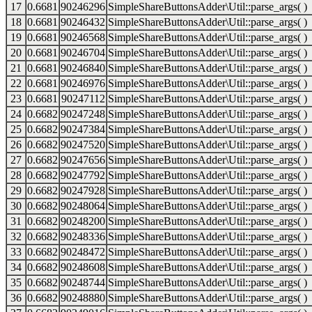
17
0.6681
90246296
SimpleShareButtonsAdder\Util::parse_args( )
18
0.6681
90246432
SimpleShareButtonsAdder\Util::parse_args( )
19
0.6681
90246568
SimpleShareButtonsAdder\Util::parse_args( )
20
0.6681
90246704
SimpleShareButtonsAdder\Util::parse_args( )
21
0.6681
90246840
SimpleShareButtonsAdder\Util::parse_args( )
22
0.6681
90246976
SimpleShareButtonsAdder\Util::parse_args( )
23
0.6681
90247112
SimpleShareButtonsAdder\Util::parse_args( )
24
0.6682
90247248
SimpleShareButtonsAdder\Util::parse_args( )
25
0.6682
90247384
SimpleShareButtonsAdder\Util::parse_args( )
26
0.6682
90247520
SimpleShareButtonsAdder\Util::parse_args( )
27
0.6682
90247656
SimpleShareButtonsAdder\Util::parse_args( )
28
0.6682
90247792
SimpleShareButtonsAdder\Util::parse_args( )
29
0.6682
90247928
SimpleShareButtonsAdder\Util::parse_args( )
30
0.6682
90248064
SimpleShareButtonsAdder\Util::parse_args( )
31
0.6682
90248200
SimpleShareButtonsAdder\Util::parse_args( )
32
0.6682
90248336
SimpleShareButtonsAdder\Util::parse_args( )
33
0.6682
90248472
SimpleShareButtonsAdder\Util::parse_args( )
34
0.6682
90248608
SimpleShareButtonsAdder\Util::parse_args( )
35
0.6682
90248744
SimpleShareButtonsAdder\Util::parse_args( )
36
0.6682
90248880
SimpleShareButtonsAdder\Util::parse_args( )