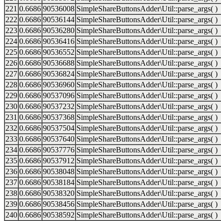
221
0.6686
90536008
SimpleShareButtonsAdder\Util::parse_args( )
222
0.6686
90536144
SimpleShareButtonsAdder\Util::parse_args( )
223
0.6686
90536280
SimpleShareButtonsAdder\Util::parse_args( )
224
0.6686
90536416
SimpleShareButtonsAdder\Util::parse_args( )
225
0.6686
90536552
SimpleShareButtonsAdder\Util::parse_args( )
226
0.6686
90536688
SimpleShareButtonsAdder\Util::parse_args( )
227
0.6686
90536824
SimpleShareButtonsAdder\Util::parse_args( )
228
0.6686
90536960
SimpleShareButtonsAdder\Util::parse_args( )
229
0.6686
90537096
SimpleShareButtonsAdder\Util::parse_args( )
230
0.6686
90537232
SimpleShareButtonsAdder\Util::parse_args( )
231
0.6686
90537368
SimpleShareButtonsAdder\Util::parse_args( )
232
0.6686
90537504
SimpleShareButtonsAdder\Util::parse_args( )
233
0.6686
90537640
SimpleShareButtonsAdder\Util::parse_args( )
234
0.6686
90537776
SimpleShareButtonsAdder\Util::parse_args( )
235
0.6686
90537912
SimpleShareButtonsAdder\Util::parse_args( )
236
0.6686
90538048
SimpleShareButtonsAdder\Util::parse_args( )
237
0.6686
90538184
SimpleShareButtonsAdder\Util::parse_args( )
238
0.6686
90538320
SimpleShareButtonsAdder\Util::parse_args( )
239
0.6686
90538456
SimpleShareButtonsAdder\Util::parse_args( )
240
0.6686
90538592
SimpleShareButtonsAdder\Util::parse_args( )