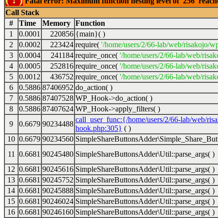
Fatal error: Maximum function nesting level of '256' reac
Call Stack
#
Time
Memory
Function
1
0.0001
220856
{main}( )
2
0.0002
223424
require(
'/home/users/2/66-lab/web/risakojo/w
3
0.0004
241184
require_once(
'/home/users/2/66-lab/web/risak
4
0.0005
252816
require_once(
'/home/users/2/66-lab/web/risak
5
0.0012
436752
require_once(
'/home/users/2/66-lab/web/risak
6
0.5886
87406952
do_action( )
7
0.5886
87407528
WP_Hook->do_action( )
8
0.5886
87407624
WP_Hook->apply_filters( )
call_user_func:{/home/users/2/66-lab/web/ris
9
0.6679
90234488
hook.php:305}
( )
10
0.6679
90234560
SimpleShareButtonsAdder\Simple_Share_Butt
11
0.6681
90245480
SimpleShareButtonsAdder\Util::parse_args( )
12
0.6681
90245616
SimpleShareButtonsAdder\Util::parse_args( )
13
0.6681
90245752
SimpleShareButtonsAdder\Util::parse_args( )
14
0.6681
90245888
SimpleShareButtonsAdder\Util::parse_args( )
15
0.6681
90246024
SimpleShareButtonsAdder\Util::parse_args( )
16
0.6681
90246160
SimpleShareButtonsAdder\Util::parse_args( )