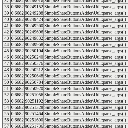
37
0.6682
90249016
SimpleShareButtonsAdder\Util::parse_args( )
38
0.6682
90249152
SimpleShareButtonsAdder\Util::parse_args( )
39
0.6682
90249288
SimpleShareButtonsAdder\Util::parse_args( )
40
0.6682
90249424
SimpleShareButtonsAdder\Util::parse_args( )
41
0.6682
90249560
SimpleShareButtonsAdder\Util::parse_args( )
42
0.6682
90249696
SimpleShareButtonsAdder\Util::parse_args( )
43
0.6682
90249832
SimpleShareButtonsAdder\Util::parse_args( )
44
0.6682
90249968
SimpleShareButtonsAdder\Util::parse_args( )
45
0.6682
90250104
SimpleShareButtonsAdder\Util::parse_args( )
46
0.6682
90250240
SimpleShareButtonsAdder\Util::parse_args( )
47
0.6682
90250376
SimpleShareButtonsAdder\Util::parse_args( )
48
0.6682
90250512
SimpleShareButtonsAdder\Util::parse_args( )
49
0.6682
90250648
SimpleShareButtonsAdder\Util::parse_args( )
50
0.6682
90250784
SimpleShareButtonsAdder\Util::parse_args( )
51
0.6682
90250920
SimpleShareButtonsAdder\Util::parse_args( )
52
0.6682
90251056
SimpleShareButtonsAdder\Util::parse_args( )
53
0.6682
90251192
SimpleShareButtonsAdder\Util::parse_args( )
54
0.6682
90251328
SimpleShareButtonsAdder\Util::parse_args( )
55
0.6682
90251464
SimpleShareButtonsAdder\Util::parse_args( )
56
0.6682
90251600
SimpleShareButtonsAdder\Util::parse_args( )
57
0.6682
90251736
SimpleShareButtonsAdder\Util::parse_args( )