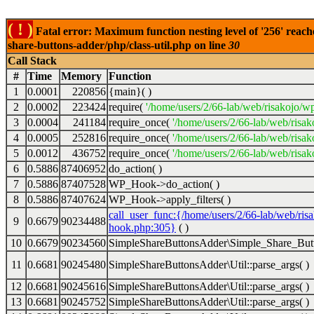
( ! )
Fatal error: Maximum function nesting level of '256' reach
share-buttons-adder/php/class-util.php on line
30
Call Stack
#
Time
Memory
Function
1
0.0001
220856
{main}( )
2
0.0002
223424
require(
'/home/users/2/66-lab/web/risakojo/w
3
0.0004
241184
require_once(
'/home/users/2/66-lab/web/risak
4
0.0005
252816
require_once(
'/home/users/2/66-lab/web/risak
5
0.0012
436752
require_once(
'/home/users/2/66-lab/web/risak
6
0.5886
87406952
do_action( )
7
0.5886
87407528
WP_Hook->do_action( )
8
0.5886
87407624
WP_Hook->apply_filters( )
call_user_func:{/home/users/2/66-lab/web/ris
9
0.6679
90234488
hook.php:305}
( )
10
0.6679
90234560
SimpleShareButtonsAdder\Simple_Share_Butt
11
0.6681
90245480
SimpleShareButtonsAdder\Util::parse_args( )
12
0.6681
90245616
SimpleShareButtonsAdder\Util::parse_args( )
13
0.6681
90245752
SimpleShareButtonsAdder\Util::parse_args( )