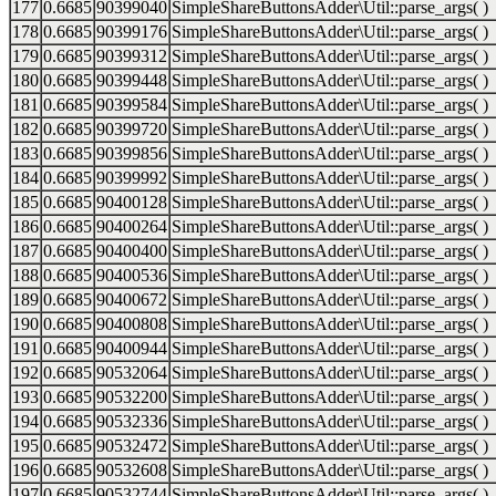
177
0.6685
90399040
SimpleShareButtonsAdder\Util::parse_args( )
178
0.6685
90399176
SimpleShareButtonsAdder\Util::parse_args( )
179
0.6685
90399312
SimpleShareButtonsAdder\Util::parse_args( )
180
0.6685
90399448
SimpleShareButtonsAdder\Util::parse_args( )
181
0.6685
90399584
SimpleShareButtonsAdder\Util::parse_args( )
182
0.6685
90399720
SimpleShareButtonsAdder\Util::parse_args( )
183
0.6685
90399856
SimpleShareButtonsAdder\Util::parse_args( )
184
0.6685
90399992
SimpleShareButtonsAdder\Util::parse_args( )
185
0.6685
90400128
SimpleShareButtonsAdder\Util::parse_args( )
186
0.6685
90400264
SimpleShareButtonsAdder\Util::parse_args( )
187
0.6685
90400400
SimpleShareButtonsAdder\Util::parse_args( )
188
0.6685
90400536
SimpleShareButtonsAdder\Util::parse_args( )
189
0.6685
90400672
SimpleShareButtonsAdder\Util::parse_args( )
190
0.6685
90400808
SimpleShareButtonsAdder\Util::parse_args( )
191
0.6685
90400944
SimpleShareButtonsAdder\Util::parse_args( )
192
0.6685
90532064
SimpleShareButtonsAdder\Util::parse_args( )
193
0.6685
90532200
SimpleShareButtonsAdder\Util::parse_args( )
194
0.6685
90532336
SimpleShareButtonsAdder\Util::parse_args( )
195
0.6685
90532472
SimpleShareButtonsAdder\Util::parse_args( )
196
0.6685
90532608
SimpleShareButtonsAdder\Util::parse_args( )
197
0.6685
90532744
SimpleShareButtonsAdder\Util::parse_args( )