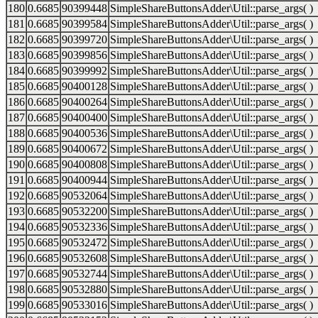
180
0.6685
90399448
SimpleShareButtonsAdder\Util::parse_args( )
181
0.6685
90399584
SimpleShareButtonsAdder\Util::parse_args( )
182
0.6685
90399720
SimpleShareButtonsAdder\Util::parse_args( )
183
0.6685
90399856
SimpleShareButtonsAdder\Util::parse_args( )
184
0.6685
90399992
SimpleShareButtonsAdder\Util::parse_args( )
185
0.6685
90400128
SimpleShareButtonsAdder\Util::parse_args( )
186
0.6685
90400264
SimpleShareButtonsAdder\Util::parse_args( )
187
0.6685
90400400
SimpleShareButtonsAdder\Util::parse_args( )
188
0.6685
90400536
SimpleShareButtonsAdder\Util::parse_args( )
189
0.6685
90400672
SimpleShareButtonsAdder\Util::parse_args( )
190
0.6685
90400808
SimpleShareButtonsAdder\Util::parse_args( )
191
0.6685
90400944
SimpleShareButtonsAdder\Util::parse_args( )
192
0.6685
90532064
SimpleShareButtonsAdder\Util::parse_args( )
193
0.6685
90532200
SimpleShareButtonsAdder\Util::parse_args( )
194
0.6685
90532336
SimpleShareButtonsAdder\Util::parse_args( )
195
0.6685
90532472
SimpleShareButtonsAdder\Util::parse_args( )
196
0.6685
90532608
SimpleShareButtonsAdder\Util::parse_args( )
197
0.6685
90532744
SimpleShareButtonsAdder\Util::parse_args( )
198
0.6685
90532880
SimpleShareButtonsAdder\Util::parse_args( )
199
0.6685
90533016
SimpleShareButtonsAdder\Util::parse_args( )