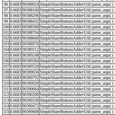
96
0.6683
90388024
SimpleShareButtonsAdder\Util::parse_args( )
97
0.6683
90388160
SimpleShareButtonsAdder\Util::parse_args( )
98
0.6683
90388296
SimpleShareButtonsAdder\Util::parse_args( )
99
0.6683
90388432
SimpleShareButtonsAdder\Util::parse_args( )
100
0.6683
90388568
SimpleShareButtonsAdder\Util::parse_args( )
101
0.6683
90388704
SimpleShareButtonsAdder\Util::parse_args( )
102
0.6683
90388840
SimpleShareButtonsAdder\Util::parse_args( )
103
0.6683
90388976
SimpleShareButtonsAdder\Util::parse_args( )
104
0.6683
90389112
SimpleShareButtonsAdder\Util::parse_args( )
105
0.6683
90389248
SimpleShareButtonsAdder\Util::parse_args( )
106
0.6683
90389384
SimpleShareButtonsAdder\Util::parse_args( )
107
0.6683
90389520
SimpleShareButtonsAdder\Util::parse_args( )
108
0.6683
90389656
SimpleShareButtonsAdder\Util::parse_args( )
109
0.6683
90389792
SimpleShareButtonsAdder\Util::parse_args( )
110
0.6683
90389928
SimpleShareButtonsAdder\Util::parse_args( )
111
0.6683
90390064
SimpleShareButtonsAdder\Util::parse_args( )
112
0.6683
90390200
SimpleShareButtonsAdder\Util::parse_args( )
113
0.6683
90390336
SimpleShareButtonsAdder\Util::parse_args( )
114
0.6683
90390472
SimpleShareButtonsAdder\Util::parse_args( )
115
0.6683
90390608
SimpleShareButtonsAdder\Util::parse_args( )