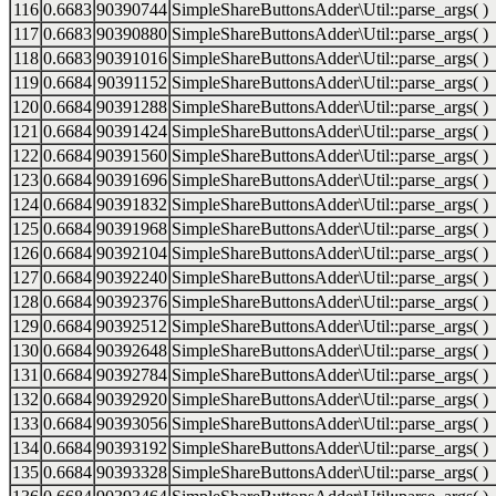
116
0.6683
90390744
SimpleShareButtonsAdder\Util::parse_args( )
117
0.6683
90390880
SimpleShareButtonsAdder\Util::parse_args( )
118
0.6683
90391016
SimpleShareButtonsAdder\Util::parse_args( )
119
0.6684
90391152
SimpleShareButtonsAdder\Util::parse_args( )
120
0.6684
90391288
SimpleShareButtonsAdder\Util::parse_args( )
121
0.6684
90391424
SimpleShareButtonsAdder\Util::parse_args( )
122
0.6684
90391560
SimpleShareButtonsAdder\Util::parse_args( )
123
0.6684
90391696
SimpleShareButtonsAdder\Util::parse_args( )
124
0.6684
90391832
SimpleShareButtonsAdder\Util::parse_args( )
125
0.6684
90391968
SimpleShareButtonsAdder\Util::parse_args( )
126
0.6684
90392104
SimpleShareButtonsAdder\Util::parse_args( )
127
0.6684
90392240
SimpleShareButtonsAdder\Util::parse_args( )
128
0.6684
90392376
SimpleShareButtonsAdder\Util::parse_args( )
129
0.6684
90392512
SimpleShareButtonsAdder\Util::parse_args( )
130
0.6684
90392648
SimpleShareButtonsAdder\Util::parse_args( )
131
0.6684
90392784
SimpleShareButtonsAdder\Util::parse_args( )
132
0.6684
90392920
SimpleShareButtonsAdder\Util::parse_args( )
133
0.6684
90393056
SimpleShareButtonsAdder\Util::parse_args( )
134
0.6684
90393192
SimpleShareButtonsAdder\Util::parse_args( )
135
0.6684
90393328
SimpleShareButtonsAdder\Util::parse_args( )