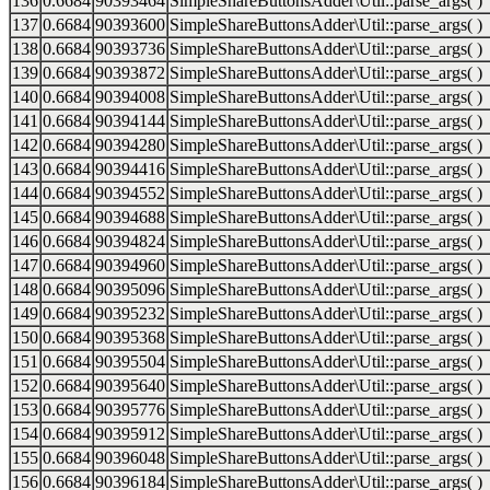
136
0.6684
90393464
SimpleShareButtonsAdder\Util::parse_args( )
137
0.6684
90393600
SimpleShareButtonsAdder\Util::parse_args( )
138
0.6684
90393736
SimpleShareButtonsAdder\Util::parse_args( )
139
0.6684
90393872
SimpleShareButtonsAdder\Util::parse_args( )
140
0.6684
90394008
SimpleShareButtonsAdder\Util::parse_args( )
141
0.6684
90394144
SimpleShareButtonsAdder\Util::parse_args( )
142
0.6684
90394280
SimpleShareButtonsAdder\Util::parse_args( )
143
0.6684
90394416
SimpleShareButtonsAdder\Util::parse_args( )
144
0.6684
90394552
SimpleShareButtonsAdder\Util::parse_args( )
145
0.6684
90394688
SimpleShareButtonsAdder\Util::parse_args( )
146
0.6684
90394824
SimpleShareButtonsAdder\Util::parse_args( )
147
0.6684
90394960
SimpleShareButtonsAdder\Util::parse_args( )
148
0.6684
90395096
SimpleShareButtonsAdder\Util::parse_args( )
149
0.6684
90395232
SimpleShareButtonsAdder\Util::parse_args( )
150
0.6684
90395368
SimpleShareButtonsAdder\Util::parse_args( )
151
0.6684
90395504
SimpleShareButtonsAdder\Util::parse_args( )
152
0.6684
90395640
SimpleShareButtonsAdder\Util::parse_args( )
153
0.6684
90395776
SimpleShareButtonsAdder\Util::parse_args( )
154
0.6684
90395912
SimpleShareButtonsAdder\Util::parse_args( )
155
0.6684
90396048
SimpleShareButtonsAdder\Util::parse_args( )
156
0.6684
90396184
SimpleShareButtonsAdder\Util::parse_args( )