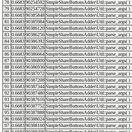
78
0.6683
90254592
SimpleShareButtonsAdder\Util::parse_args( )
79
0.6683
90254728
SimpleShareButtonsAdder\Util::parse_args( )
80
0.6683
90385848
SimpleShareButtonsAdder\Util::parse_args( )
81
0.6683
90385984
SimpleShareButtonsAdder\Util::parse_args( )
82
0.6683
90386120
SimpleShareButtonsAdder\Util::parse_args( )
83
0.6683
90386256
SimpleShareButtonsAdder\Util::parse_args( )
84
0.6683
90386392
SimpleShareButtonsAdder\Util::parse_args( )
85
0.6683
90386528
SimpleShareButtonsAdder\Util::parse_args( )
86
0.6683
90386664
SimpleShareButtonsAdder\Util::parse_args( )
87
0.6683
90386800
SimpleShareButtonsAdder\Util::parse_args( )
88
0.6683
90386936
SimpleShareButtonsAdder\Util::parse_args( )
89
0.6683
90387072
SimpleShareButtonsAdder\Util::parse_args( )
90
0.6683
90387208
SimpleShareButtonsAdder\Util::parse_args( )
91
0.6683
90387344
SimpleShareButtonsAdder\Util::parse_args( )
92
0.6683
90387480
SimpleShareButtonsAdder\Util::parse_args( )
93
0.6683
90387616
SimpleShareButtonsAdder\Util::parse_args( )
94
0.6683
90387752
SimpleShareButtonsAdder\Util::parse_args( )
95
0.6683
90387888
SimpleShareButtonsAdder\Util::parse_args( )
96
0.6683
90388024
SimpleShareButtonsAdder\Util::parse_args( )
97
0.6683
90388160
SimpleShareButtonsAdder\Util::parse_args( )
98
0.6683
90388296
SimpleShareButtonsAdder\Util::parse_args( )