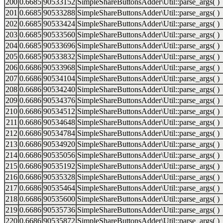
200
0.6685
90533152
SimpleShareButtonsAdder\Util::parse_args( )
201
0.6685
90533288
SimpleShareButtonsAdder\Util::parse_args( )
202
0.6685
90533424
SimpleShareButtonsAdder\Util::parse_args( )
203
0.6685
90533560
SimpleShareButtonsAdder\Util::parse_args( )
204
0.6685
90533696
SimpleShareButtonsAdder\Util::parse_args( )
205
0.6685
90533832
SimpleShareButtonsAdder\Util::parse_args( )
206
0.6686
90533968
SimpleShareButtonsAdder\Util::parse_args( )
207
0.6686
90534104
SimpleShareButtonsAdder\Util::parse_args( )
208
0.6686
90534240
SimpleShareButtonsAdder\Util::parse_args( )
209
0.6686
90534376
SimpleShareButtonsAdder\Util::parse_args( )
210
0.6686
90534512
SimpleShareButtonsAdder\Util::parse_args( )
211
0.6686
90534648
SimpleShareButtonsAdder\Util::parse_args( )
212
0.6686
90534784
SimpleShareButtonsAdder\Util::parse_args( )
213
0.6686
90534920
SimpleShareButtonsAdder\Util::parse_args( )
214
0.6686
90535056
SimpleShareButtonsAdder\Util::parse_args( )
215
0.6686
90535192
SimpleShareButtonsAdder\Util::parse_args( )
216
0.6686
90535328
SimpleShareButtonsAdder\Util::parse_args( )
217
0.6686
90535464
SimpleShareButtonsAdder\Util::parse_args( )
218
0.6686
90535600
SimpleShareButtonsAdder\Util::parse_args( )
219
0.6686
90535736
SimpleShareButtonsAdder\Util::parse_args( )
220
0.6686
90535872
SimpleShareButtonsAdder\Util::parse_args( )