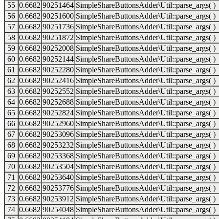
55
0.6682
90251464
SimpleShareButtonsAdder\Util::parse_args( )
56
0.6682
90251600
SimpleShareButtonsAdder\Util::parse_args( )
57
0.6682
90251736
SimpleShareButtonsAdder\Util::parse_args( )
58
0.6682
90251872
SimpleShareButtonsAdder\Util::parse_args( )
59
0.6682
90252008
SimpleShareButtonsAdder\Util::parse_args( )
60
0.6682
90252144
SimpleShareButtonsAdder\Util::parse_args( )
61
0.6682
90252280
SimpleShareButtonsAdder\Util::parse_args( )
62
0.6682
90252416
SimpleShareButtonsAdder\Util::parse_args( )
63
0.6682
90252552
SimpleShareButtonsAdder\Util::parse_args( )
64
0.6682
90252688
SimpleShareButtonsAdder\Util::parse_args( )
65
0.6682
90252824
SimpleShareButtonsAdder\Util::parse_args( )
66
0.6682
90252960
SimpleShareButtonsAdder\Util::parse_args( )
67
0.6682
90253096
SimpleShareButtonsAdder\Util::parse_args( )
68
0.6682
90253232
SimpleShareButtonsAdder\Util::parse_args( )
69
0.6682
90253368
SimpleShareButtonsAdder\Util::parse_args( )
70
0.6682
90253504
SimpleShareButtonsAdder\Util::parse_args( )
71
0.6682
90253640
SimpleShareButtonsAdder\Util::parse_args( )
72
0.6682
90253776
SimpleShareButtonsAdder\Util::parse_args( )
73
0.6682
90253912
SimpleShareButtonsAdder\Util::parse_args( )
74
0.6682
90254048
SimpleShareButtonsAdder\Util::parse_args( )