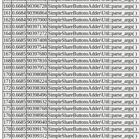
160
0.6684
90396728
SimpleShareButtonsAdder\Util::parse_args( )
161
0.6684
90396864
SimpleShareButtonsAdder\Util::parse_args( )
162
0.6684
90397000
SimpleShareButtonsAdder\Util::parse_args( )
163
0.6685
90397136
SimpleShareButtonsAdder\Util::parse_args( )
164
0.6685
90397272
SimpleShareButtonsAdder\Util::parse_args( )
165
0.6685
90397408
SimpleShareButtonsAdder\Util::parse_args( )
166
0.6685
90397544
SimpleShareButtonsAdder\Util::parse_args( )
167
0.6685
90397680
SimpleShareButtonsAdder\Util::parse_args( )
168
0.6685
90397816
SimpleShareButtonsAdder\Util::parse_args( )
169
0.6685
90397952
SimpleShareButtonsAdder\Util::parse_args( )
170
0.6685
90398088
SimpleShareButtonsAdder\Util::parse_args( )
171
0.6685
90398224
SimpleShareButtonsAdder\Util::parse_args( )
172
0.6685
90398360
SimpleShareButtonsAdder\Util::parse_args( )
173
0.6685
90398496
SimpleShareButtonsAdder\Util::parse_args( )
174
0.6685
90398632
SimpleShareButtonsAdder\Util::parse_args( )
175
0.6685
90398768
SimpleShareButtonsAdder\Util::parse_args( )
176
0.6685
90398904
SimpleShareButtonsAdder\Util::parse_args( )
177
0.6685
90399040
SimpleShareButtonsAdder\Util::parse_args( )
178
0.6685
90399176
SimpleShareButtonsAdder\Util::parse_args( )
179
0.6685
90399312
SimpleShareButtonsAdder\Util::parse_args( )