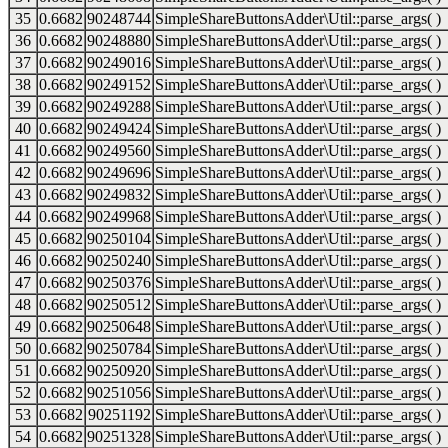
35
0.6682
90248744
SimpleShareButtonsAdder\Util::parse_args( )
36
0.6682
90248880
SimpleShareButtonsAdder\Util::parse_args( )
37
0.6682
90249016
SimpleShareButtonsAdder\Util::parse_args( )
38
0.6682
90249152
SimpleShareButtonsAdder\Util::parse_args( )
39
0.6682
90249288
SimpleShareButtonsAdder\Util::parse_args( )
40
0.6682
90249424
SimpleShareButtonsAdder\Util::parse_args( )
41
0.6682
90249560
SimpleShareButtonsAdder\Util::parse_args( )
42
0.6682
90249696
SimpleShareButtonsAdder\Util::parse_args( )
43
0.6682
90249832
SimpleShareButtonsAdder\Util::parse_args( )
44
0.6682
90249968
SimpleShareButtonsAdder\Util::parse_args( )
45
0.6682
90250104
SimpleShareButtonsAdder\Util::parse_args( )
46
0.6682
90250240
SimpleShareButtonsAdder\Util::parse_args( )
47
0.6682
90250376
SimpleShareButtonsAdder\Util::parse_args( )
48
0.6682
90250512
SimpleShareButtonsAdder\Util::parse_args( )
49
0.6682
90250648
SimpleShareButtonsAdder\Util::parse_args( )
50
0.6682
90250784
SimpleShareButtonsAdder\Util::parse_args( )
51
0.6682
90250920
SimpleShareButtonsAdder\Util::parse_args( )
52
0.6682
90251056
SimpleShareButtonsAdder\Util::parse_args( )
53
0.6682
90251192
SimpleShareButtonsAdder\Util::parse_args( )
54
0.6682
90251328
SimpleShareButtonsAdder\Util::parse_args( )