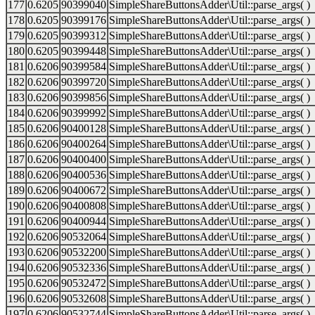
177
0.6205
90399040
SimpleShareButtonsAdder\Util::parse_args( )
178
0.6205
90399176
SimpleShareButtonsAdder\Util::parse_args( )
179
0.6205
90399312
SimpleShareButtonsAdder\Util::parse_args( )
180
0.6205
90399448
SimpleShareButtonsAdder\Util::parse_args( )
181
0.6206
90399584
SimpleShareButtonsAdder\Util::parse_args( )
182
0.6206
90399720
SimpleShareButtonsAdder\Util::parse_args( )
183
0.6206
90399856
SimpleShareButtonsAdder\Util::parse_args( )
184
0.6206
90399992
SimpleShareButtonsAdder\Util::parse_args( )
185
0.6206
90400128
SimpleShareButtonsAdder\Util::parse_args( )
186
0.6206
90400264
SimpleShareButtonsAdder\Util::parse_args( )
187
0.6206
90400400
SimpleShareButtonsAdder\Util::parse_args( )
188
0.6206
90400536
SimpleShareButtonsAdder\Util::parse_args( )
189
0.6206
90400672
SimpleShareButtonsAdder\Util::parse_args( )
190
0.6206
90400808
SimpleShareButtonsAdder\Util::parse_args( )
191
0.6206
90400944
SimpleShareButtonsAdder\Util::parse_args( )
192
0.6206
90532064
SimpleShareButtonsAdder\Util::parse_args( )
193
0.6206
90532200
SimpleShareButtonsAdder\Util::parse_args( )
194
0.6206
90532336
SimpleShareButtonsAdder\Util::parse_args( )
195
0.6206
90532472
SimpleShareButtonsAdder\Util::parse_args( )
196
0.6206
90532608
SimpleShareButtonsAdder\Util::parse_args( )
197
0.6206
90532744
SimpleShareButtonsAdder\Util::parse_args( )