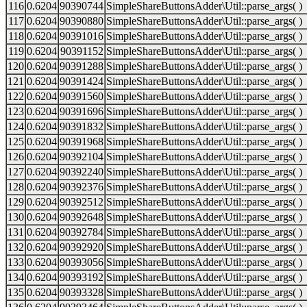
116
0.6204
90390744
SimpleShareButtonsAdder\Util::parse_args( )
117
0.6204
90390880
SimpleShareButtonsAdder\Util::parse_args( )
118
0.6204
90391016
SimpleShareButtonsAdder\Util::parse_args( )
119
0.6204
90391152
SimpleShareButtonsAdder\Util::parse_args( )
120
0.6204
90391288
SimpleShareButtonsAdder\Util::parse_args( )
121
0.6204
90391424
SimpleShareButtonsAdder\Util::parse_args( )
122
0.6204
90391560
SimpleShareButtonsAdder\Util::parse_args( )
123
0.6204
90391696
SimpleShareButtonsAdder\Util::parse_args( )
124
0.6204
90391832
SimpleShareButtonsAdder\Util::parse_args( )
125
0.6204
90391968
SimpleShareButtonsAdder\Util::parse_args( )
126
0.6204
90392104
SimpleShareButtonsAdder\Util::parse_args( )
127
0.6204
90392240
SimpleShareButtonsAdder\Util::parse_args( )
128
0.6204
90392376
SimpleShareButtonsAdder\Util::parse_args( )
129
0.6204
90392512
SimpleShareButtonsAdder\Util::parse_args( )
130
0.6204
90392648
SimpleShareButtonsAdder\Util::parse_args( )
131
0.6204
90392784
SimpleShareButtonsAdder\Util::parse_args( )
132
0.6204
90392920
SimpleShareButtonsAdder\Util::parse_args( )
133
0.6204
90393056
SimpleShareButtonsAdder\Util::parse_args( )
134
0.6204
90393192
SimpleShareButtonsAdder\Util::parse_args( )
135
0.6204
90393328
SimpleShareButtonsAdder\Util::parse_args( )