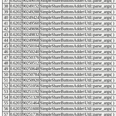
37
0.6202
90249016
SimpleShareButtonsAdder\Util::parse_args( )
38
0.6202
90249152
SimpleShareButtonsAdder\Util::parse_args( )
39
0.6202
90249288
SimpleShareButtonsAdder\Util::parse_args( )
40
0.6202
90249424
SimpleShareButtonsAdder\Util::parse_args( )
41
0.6202
90249560
SimpleShareButtonsAdder\Util::parse_args( )
42
0.6202
90249696
SimpleShareButtonsAdder\Util::parse_args( )
43
0.6202
90249832
SimpleShareButtonsAdder\Util::parse_args( )
44
0.6202
90249968
SimpleShareButtonsAdder\Util::parse_args( )
45
0.6202
90250104
SimpleShareButtonsAdder\Util::parse_args( )
46
0.6202
90250240
SimpleShareButtonsAdder\Util::parse_args( )
47
0.6202
90250376
SimpleShareButtonsAdder\Util::parse_args( )
48
0.6202
90250512
SimpleShareButtonsAdder\Util::parse_args( )
49
0.6202
90250648
SimpleShareButtonsAdder\Util::parse_args( )
50
0.6202
90250784
SimpleShareButtonsAdder\Util::parse_args( )
51
0.6202
90250920
SimpleShareButtonsAdder\Util::parse_args( )
52
0.6202
90251056
SimpleShareButtonsAdder\Util::parse_args( )
53
0.6202
90251192
SimpleShareButtonsAdder\Util::parse_args( )
54
0.6203
90251328
SimpleShareButtonsAdder\Util::parse_args( )
55
0.6203
90251464
SimpleShareButtonsAdder\Util::parse_args( )
56
0.6203
90251600
SimpleShareButtonsAdder\Util::parse_args( )
57
0.6203
90251736
SimpleShareButtonsAdder\Util::parse_args( )