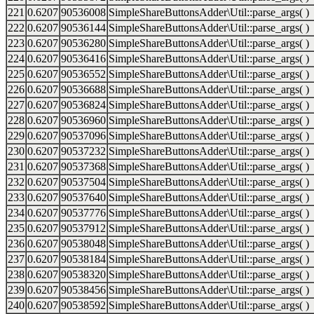
221
0.6207
90536008
SimpleShareButtonsAdder\Util::parse_args( )
222
0.6207
90536144
SimpleShareButtonsAdder\Util::parse_args( )
223
0.6207
90536280
SimpleShareButtonsAdder\Util::parse_args( )
224
0.6207
90536416
SimpleShareButtonsAdder\Util::parse_args( )
225
0.6207
90536552
SimpleShareButtonsAdder\Util::parse_args( )
226
0.6207
90536688
SimpleShareButtonsAdder\Util::parse_args( )
227
0.6207
90536824
SimpleShareButtonsAdder\Util::parse_args( )
228
0.6207
90536960
SimpleShareButtonsAdder\Util::parse_args( )
229
0.6207
90537096
SimpleShareButtonsAdder\Util::parse_args( )
230
0.6207
90537232
SimpleShareButtonsAdder\Util::parse_args( )
231
0.6207
90537368
SimpleShareButtonsAdder\Util::parse_args( )
232
0.6207
90537504
SimpleShareButtonsAdder\Util::parse_args( )
233
0.6207
90537640
SimpleShareButtonsAdder\Util::parse_args( )
234
0.6207
90537776
SimpleShareButtonsAdder\Util::parse_args( )
235
0.6207
90537912
SimpleShareButtonsAdder\Util::parse_args( )
236
0.6207
90538048
SimpleShareButtonsAdder\Util::parse_args( )
237
0.6207
90538184
SimpleShareButtonsAdder\Util::parse_args( )
238
0.6207
90538320
SimpleShareButtonsAdder\Util::parse_args( )
239
0.6207
90538456
SimpleShareButtonsAdder\Util::parse_args( )
240
0.6207
90538592
SimpleShareButtonsAdder\Util::parse_args( )