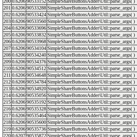
200
0.6206
90533152
SimpleShareButtonsAdder\Util::parse_args( )
201
0.6206
90533288
SimpleShareButtonsAdder\Util::parse_args( )
202
0.6206
90533424
SimpleShareButtonsAdder\Util::parse_args( )
203
0.6206
90533560
SimpleShareButtonsAdder\Util::parse_args( )
204
0.6206
90533696
SimpleShareButtonsAdder\Util::parse_args( )
205
0.6206
90533832
SimpleShareButtonsAdder\Util::parse_args( )
206
0.6206
90533968
SimpleShareButtonsAdder\Util::parse_args( )
207
0.6206
90534104
SimpleShareButtonsAdder\Util::parse_args( )
208
0.6206
90534240
SimpleShareButtonsAdder\Util::parse_args( )
209
0.6206
90534376
SimpleShareButtonsAdder\Util::parse_args( )
210
0.6206
90534512
SimpleShareButtonsAdder\Util::parse_args( )
211
0.6206
90534648
SimpleShareButtonsAdder\Util::parse_args( )
212
0.6206
90534784
SimpleShareButtonsAdder\Util::parse_args( )
213
0.6206
90534920
SimpleShareButtonsAdder\Util::parse_args( )
214
0.6206
90535056
SimpleShareButtonsAdder\Util::parse_args( )
215
0.6206
90535192
SimpleShareButtonsAdder\Util::parse_args( )
216
0.6206
90535328
SimpleShareButtonsAdder\Util::parse_args( )
217
0.6206
90535464
SimpleShareButtonsAdder\Util::parse_args( )
218
0.6206
90535600
SimpleShareButtonsAdder\Util::parse_args( )
219
0.6206
90535736
SimpleShareButtonsAdder\Util::parse_args( )
220
0.6207
90535872
SimpleShareButtonsAdder\Util::parse_args( )