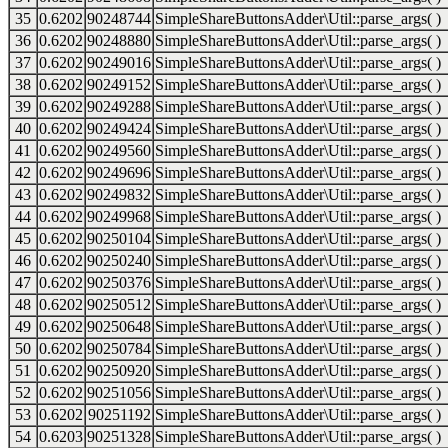
35
0.6202
90248744
SimpleShareButtonsAdder\Util::parse_args( )
36
0.6202
90248880
SimpleShareButtonsAdder\Util::parse_args( )
37
0.6202
90249016
SimpleShareButtonsAdder\Util::parse_args( )
38
0.6202
90249152
SimpleShareButtonsAdder\Util::parse_args( )
39
0.6202
90249288
SimpleShareButtonsAdder\Util::parse_args( )
40
0.6202
90249424
SimpleShareButtonsAdder\Util::parse_args( )
41
0.6202
90249560
SimpleShareButtonsAdder\Util::parse_args( )
42
0.6202
90249696
SimpleShareButtonsAdder\Util::parse_args( )
43
0.6202
90249832
SimpleShareButtonsAdder\Util::parse_args( )
44
0.6202
90249968
SimpleShareButtonsAdder\Util::parse_args( )
45
0.6202
90250104
SimpleShareButtonsAdder\Util::parse_args( )
46
0.6202
90250240
SimpleShareButtonsAdder\Util::parse_args( )
47
0.6202
90250376
SimpleShareButtonsAdder\Util::parse_args( )
48
0.6202
90250512
SimpleShareButtonsAdder\Util::parse_args( )
49
0.6202
90250648
SimpleShareButtonsAdder\Util::parse_args( )
50
0.6202
90250784
SimpleShareButtonsAdder\Util::parse_args( )
51
0.6202
90250920
SimpleShareButtonsAdder\Util::parse_args( )
52
0.6202
90251056
SimpleShareButtonsAdder\Util::parse_args( )
53
0.6202
90251192
SimpleShareButtonsAdder\Util::parse_args( )
54
0.6203
90251328
SimpleShareButtonsAdder\Util::parse_args( )