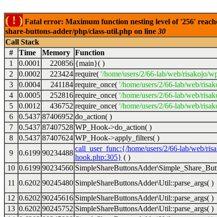
( ! )
Fatal error: Maximum function nesting level of '256' reach
share-buttons-adder/php/class-util.php on line
30
Call Stack
#
Time
Memory
Function
1
0.0001
220856
{main}( )
2
0.0002
223424
require(
'/home/users/2/66-lab/web/risakojo/w
3
0.0004
241184
require_once(
'/home/users/2/66-lab/web/risak
4
0.0005
252816
require_once(
'/home/users/2/66-lab/web/risak
5
0.0012
436752
require_once(
'/home/users/2/66-lab/web/risak
6
0.5437
87406952
do_action( )
7
0.5437
87407528
WP_Hook->do_action( )
8
0.5437
87407624
WP_Hook->apply_filters( )
call_user_func:{/home/users/2/66-lab/web/ris
9
0.6199
90234488
hook.php:305}
( )
10
0.6199
90234560
SimpleShareButtonsAdder\Simple_Share_Butt
11
0.6202
90245480
SimpleShareButtonsAdder\Util::parse_args( )
12
0.6202
90245616
SimpleShareButtonsAdder\Util::parse_args( )
13
0.6202
90245752
SimpleShareButtonsAdder\Util::parse_args( )