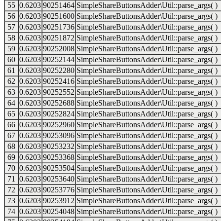
55
0.6203
90251464
SimpleShareButtonsAdder\Util::parse_args( )
56
0.6203
90251600
SimpleShareButtonsAdder\Util::parse_args( )
57
0.6203
90251736
SimpleShareButtonsAdder\Util::parse_args( )
58
0.6203
90251872
SimpleShareButtonsAdder\Util::parse_args( )
59
0.6203
90252008
SimpleShareButtonsAdder\Util::parse_args( )
60
0.6203
90252144
SimpleShareButtonsAdder\Util::parse_args( )
61
0.6203
90252280
SimpleShareButtonsAdder\Util::parse_args( )
62
0.6203
90252416
SimpleShareButtonsAdder\Util::parse_args( )
63
0.6203
90252552
SimpleShareButtonsAdder\Util::parse_args( )
64
0.6203
90252688
SimpleShareButtonsAdder\Util::parse_args( )
65
0.6203
90252824
SimpleShareButtonsAdder\Util::parse_args( )
66
0.6203
90252960
SimpleShareButtonsAdder\Util::parse_args( )
67
0.6203
90253096
SimpleShareButtonsAdder\Util::parse_args( )
68
0.6203
90253232
SimpleShareButtonsAdder\Util::parse_args( )
69
0.6203
90253368
SimpleShareButtonsAdder\Util::parse_args( )
70
0.6203
90253504
SimpleShareButtonsAdder\Util::parse_args( )
71
0.6203
90253640
SimpleShareButtonsAdder\Util::parse_args( )
72
0.6203
90253776
SimpleShareButtonsAdder\Util::parse_args( )
73
0.6203
90253912
SimpleShareButtonsAdder\Util::parse_args( )
74
0.6203
90254048
SimpleShareButtonsAdder\Util::parse_args( )