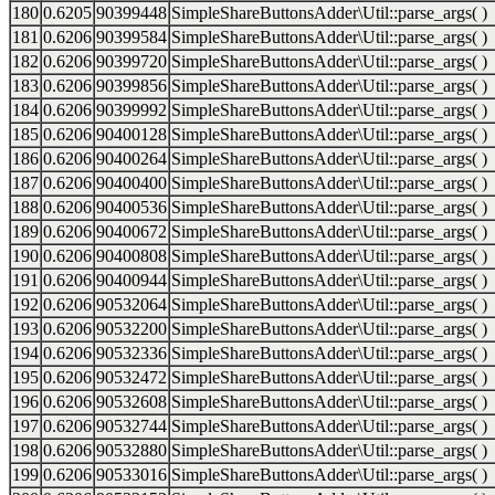
180
0.6205
90399448
SimpleShareButtonsAdder\Util::parse_args( )
181
0.6206
90399584
SimpleShareButtonsAdder\Util::parse_args( )
182
0.6206
90399720
SimpleShareButtonsAdder\Util::parse_args( )
183
0.6206
90399856
SimpleShareButtonsAdder\Util::parse_args( )
184
0.6206
90399992
SimpleShareButtonsAdder\Util::parse_args( )
185
0.6206
90400128
SimpleShareButtonsAdder\Util::parse_args( )
186
0.6206
90400264
SimpleShareButtonsAdder\Util::parse_args( )
187
0.6206
90400400
SimpleShareButtonsAdder\Util::parse_args( )
188
0.6206
90400536
SimpleShareButtonsAdder\Util::parse_args( )
189
0.6206
90400672
SimpleShareButtonsAdder\Util::parse_args( )
190
0.6206
90400808
SimpleShareButtonsAdder\Util::parse_args( )
191
0.6206
90400944
SimpleShareButtonsAdder\Util::parse_args( )
192
0.6206
90532064
SimpleShareButtonsAdder\Util::parse_args( )
193
0.6206
90532200
SimpleShareButtonsAdder\Util::parse_args( )
194
0.6206
90532336
SimpleShareButtonsAdder\Util::parse_args( )
195
0.6206
90532472
SimpleShareButtonsAdder\Util::parse_args( )
196
0.6206
90532608
SimpleShareButtonsAdder\Util::parse_args( )
197
0.6206
90532744
SimpleShareButtonsAdder\Util::parse_args( )
198
0.6206
90532880
SimpleShareButtonsAdder\Util::parse_args( )
199
0.6206
90533016
SimpleShareButtonsAdder\Util::parse_args( )