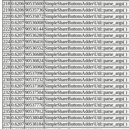
218
0.6206
90535600
SimpleShareButtonsAdder\Util::parse_args( )
219
0.6206
90535736
SimpleShareButtonsAdder\Util::parse_args( )
220
0.6207
90535872
SimpleShareButtonsAdder\Util::parse_args( )
221
0.6207
90536008
SimpleShareButtonsAdder\Util::parse_args( )
222
0.6207
90536144
SimpleShareButtonsAdder\Util::parse_args( )
223
0.6207
90536280
SimpleShareButtonsAdder\Util::parse_args( )
224
0.6207
90536416
SimpleShareButtonsAdder\Util::parse_args( )
225
0.6207
90536552
SimpleShareButtonsAdder\Util::parse_args( )
226
0.6207
90536688
SimpleShareButtonsAdder\Util::parse_args( )
227
0.6207
90536824
SimpleShareButtonsAdder\Util::parse_args( )
228
0.6207
90536960
SimpleShareButtonsAdder\Util::parse_args( )
229
0.6207
90537096
SimpleShareButtonsAdder\Util::parse_args( )
230
0.6207
90537232
SimpleShareButtonsAdder\Util::parse_args( )
231
0.6207
90537368
SimpleShareButtonsAdder\Util::parse_args( )
232
0.6207
90537504
SimpleShareButtonsAdder\Util::parse_args( )
233
0.6207
90537640
SimpleShareButtonsAdder\Util::parse_args( )
234
0.6207
90537776
SimpleShareButtonsAdder\Util::parse_args( )
235
0.6207
90537912
SimpleShareButtonsAdder\Util::parse_args( )
236
0.6207
90538048
SimpleShareButtonsAdder\Util::parse_args( )
237
0.6207
90538184
SimpleShareButtonsAdder\Util::parse_args( )