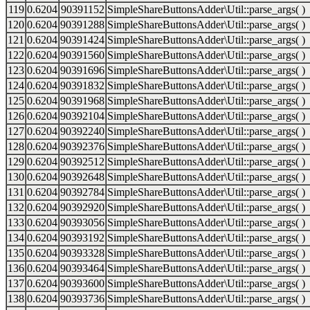
119
0.6204
90391152
SimpleShareButtonsAdder\Util::parse_args( )
120
0.6204
90391288
SimpleShareButtonsAdder\Util::parse_args( )
121
0.6204
90391424
SimpleShareButtonsAdder\Util::parse_args( )
122
0.6204
90391560
SimpleShareButtonsAdder\Util::parse_args( )
123
0.6204
90391696
SimpleShareButtonsAdder\Util::parse_args( )
124
0.6204
90391832
SimpleShareButtonsAdder\Util::parse_args( )
125
0.6204
90391968
SimpleShareButtonsAdder\Util::parse_args( )
126
0.6204
90392104
SimpleShareButtonsAdder\Util::parse_args( )
127
0.6204
90392240
SimpleShareButtonsAdder\Util::parse_args( )
128
0.6204
90392376
SimpleShareButtonsAdder\Util::parse_args( )
129
0.6204
90392512
SimpleShareButtonsAdder\Util::parse_args( )
130
0.6204
90392648
SimpleShareButtonsAdder\Util::parse_args( )
131
0.6204
90392784
SimpleShareButtonsAdder\Util::parse_args( )
132
0.6204
90392920
SimpleShareButtonsAdder\Util::parse_args( )
133
0.6204
90393056
SimpleShareButtonsAdder\Util::parse_args( )
134
0.6204
90393192
SimpleShareButtonsAdder\Util::parse_args( )
135
0.6204
90393328
SimpleShareButtonsAdder\Util::parse_args( )
136
0.6204
90393464
SimpleShareButtonsAdder\Util::parse_args( )
137
0.6204
90393600
SimpleShareButtonsAdder\Util::parse_args( )
138
0.6204
90393736
SimpleShareButtonsAdder\Util::parse_args( )