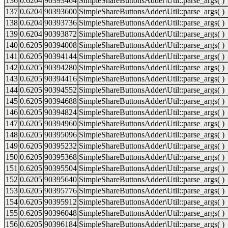
136
0.6204
90393464
SimpleShareButtonsAdder\Util::parse_args( )
137
0.6204
90393600
SimpleShareButtonsAdder\Util::parse_args( )
138
0.6204
90393736
SimpleShareButtonsAdder\Util::parse_args( )
139
0.6204
90393872
SimpleShareButtonsAdder\Util::parse_args( )
140
0.6205
90394008
SimpleShareButtonsAdder\Util::parse_args( )
141
0.6205
90394144
SimpleShareButtonsAdder\Util::parse_args( )
142
0.6205
90394280
SimpleShareButtonsAdder\Util::parse_args( )
143
0.6205
90394416
SimpleShareButtonsAdder\Util::parse_args( )
144
0.6205
90394552
SimpleShareButtonsAdder\Util::parse_args( )
145
0.6205
90394688
SimpleShareButtonsAdder\Util::parse_args( )
146
0.6205
90394824
SimpleShareButtonsAdder\Util::parse_args( )
147
0.6205
90394960
SimpleShareButtonsAdder\Util::parse_args( )
148
0.6205
90395096
SimpleShareButtonsAdder\Util::parse_args( )
149
0.6205
90395232
SimpleShareButtonsAdder\Util::parse_args( )
150
0.6205
90395368
SimpleShareButtonsAdder\Util::parse_args( )
151
0.6205
90395504
SimpleShareButtonsAdder\Util::parse_args( )
152
0.6205
90395640
SimpleShareButtonsAdder\Util::parse_args( )
153
0.6205
90395776
SimpleShareButtonsAdder\Util::parse_args( )
154
0.6205
90395912
SimpleShareButtonsAdder\Util::parse_args( )
155
0.6205
90396048
SimpleShareButtonsAdder\Util::parse_args( )
156
0.6205
90396184
SimpleShareButtonsAdder\Util::parse_args( )