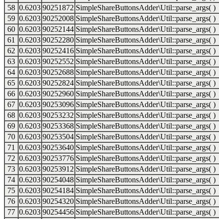
58
0.6203
90251872
SimpleShareButtonsAdder\Util::parse_args( )
59
0.6203
90252008
SimpleShareButtonsAdder\Util::parse_args( )
60
0.6203
90252144
SimpleShareButtonsAdder\Util::parse_args( )
61
0.6203
90252280
SimpleShareButtonsAdder\Util::parse_args( )
62
0.6203
90252416
SimpleShareButtonsAdder\Util::parse_args( )
63
0.6203
90252552
SimpleShareButtonsAdder\Util::parse_args( )
64
0.6203
90252688
SimpleShareButtonsAdder\Util::parse_args( )
65
0.6203
90252824
SimpleShareButtonsAdder\Util::parse_args( )
66
0.6203
90252960
SimpleShareButtonsAdder\Util::parse_args( )
67
0.6203
90253096
SimpleShareButtonsAdder\Util::parse_args( )
68
0.6203
90253232
SimpleShareButtonsAdder\Util::parse_args( )
69
0.6203
90253368
SimpleShareButtonsAdder\Util::parse_args( )
70
0.6203
90253504
SimpleShareButtonsAdder\Util::parse_args( )
71
0.6203
90253640
SimpleShareButtonsAdder\Util::parse_args( )
72
0.6203
90253776
SimpleShareButtonsAdder\Util::parse_args( )
73
0.6203
90253912
SimpleShareButtonsAdder\Util::parse_args( )
74
0.6203
90254048
SimpleShareButtonsAdder\Util::parse_args( )
75
0.6203
90254184
SimpleShareButtonsAdder\Util::parse_args( )
76
0.6203
90254320
SimpleShareButtonsAdder\Util::parse_args( )
77
0.6203
90254456
SimpleShareButtonsAdder\Util::parse_args( )