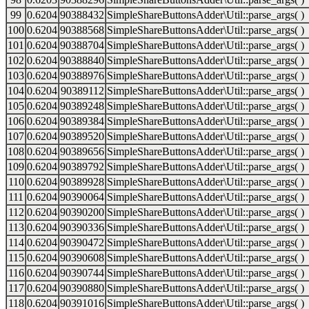
99
0.6204
90388432
SimpleShareButtonsAdder\Util::parse_args( )
100
0.6204
90388568
SimpleShareButtonsAdder\Util::parse_args( )
101
0.6204
90388704
SimpleShareButtonsAdder\Util::parse_args( )
102
0.6204
90388840
SimpleShareButtonsAdder\Util::parse_args( )
103
0.6204
90388976
SimpleShareButtonsAdder\Util::parse_args( )
104
0.6204
90389112
SimpleShareButtonsAdder\Util::parse_args( )
105
0.6204
90389248
SimpleShareButtonsAdder\Util::parse_args( )
106
0.6204
90389384
SimpleShareButtonsAdder\Util::parse_args( )
107
0.6204
90389520
SimpleShareButtonsAdder\Util::parse_args( )
108
0.6204
90389656
SimpleShareButtonsAdder\Util::parse_args( )
109
0.6204
90389792
SimpleShareButtonsAdder\Util::parse_args( )
110
0.6204
90389928
SimpleShareButtonsAdder\Util::parse_args( )
111
0.6204
90390064
SimpleShareButtonsAdder\Util::parse_args( )
112
0.6204
90390200
SimpleShareButtonsAdder\Util::parse_args( )
113
0.6204
90390336
SimpleShareButtonsAdder\Util::parse_args( )
114
0.6204
90390472
SimpleShareButtonsAdder\Util::parse_args( )
115
0.6204
90390608
SimpleShareButtonsAdder\Util::parse_args( )
116
0.6204
90390744
SimpleShareButtonsAdder\Util::parse_args( )
117
0.6204
90390880
SimpleShareButtonsAdder\Util::parse_args( )
118
0.6204
90391016
SimpleShareButtonsAdder\Util::parse_args( )