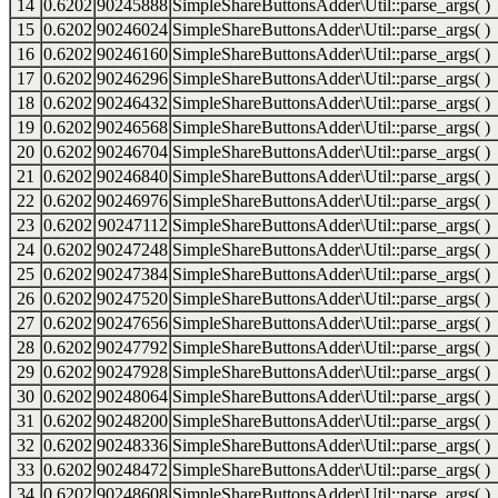
14
0.6202
90245888
SimpleShareButtonsAdder\Util::parse_args( )
15
0.6202
90246024
SimpleShareButtonsAdder\Util::parse_args( )
16
0.6202
90246160
SimpleShareButtonsAdder\Util::parse_args( )
17
0.6202
90246296
SimpleShareButtonsAdder\Util::parse_args( )
18
0.6202
90246432
SimpleShareButtonsAdder\Util::parse_args( )
19
0.6202
90246568
SimpleShareButtonsAdder\Util::parse_args( )
20
0.6202
90246704
SimpleShareButtonsAdder\Util::parse_args( )
21
0.6202
90246840
SimpleShareButtonsAdder\Util::parse_args( )
22
0.6202
90246976
SimpleShareButtonsAdder\Util::parse_args( )
23
0.6202
90247112
SimpleShareButtonsAdder\Util::parse_args( )
24
0.6202
90247248
SimpleShareButtonsAdder\Util::parse_args( )
25
0.6202
90247384
SimpleShareButtonsAdder\Util::parse_args( )
26
0.6202
90247520
SimpleShareButtonsAdder\Util::parse_args( )
27
0.6202
90247656
SimpleShareButtonsAdder\Util::parse_args( )
28
0.6202
90247792
SimpleShareButtonsAdder\Util::parse_args( )
29
0.6202
90247928
SimpleShareButtonsAdder\Util::parse_args( )
30
0.6202
90248064
SimpleShareButtonsAdder\Util::parse_args( )
31
0.6202
90248200
SimpleShareButtonsAdder\Util::parse_args( )
32
0.6202
90248336
SimpleShareButtonsAdder\Util::parse_args( )
33
0.6202
90248472
SimpleShareButtonsAdder\Util::parse_args( )
34
0.6202
90248608
SimpleShareButtonsAdder\Util::parse_args( )