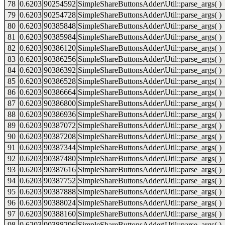
78
0.6203
90254592
SimpleShareButtonsAdder\Util::parse_args( )
79
0.6203
90254728
SimpleShareButtonsAdder\Util::parse_args( )
80
0.6203
90385848
SimpleShareButtonsAdder\Util::parse_args( )
81
0.6203
90385984
SimpleShareButtonsAdder\Util::parse_args( )
82
0.6203
90386120
SimpleShareButtonsAdder\Util::parse_args( )
83
0.6203
90386256
SimpleShareButtonsAdder\Util::parse_args( )
84
0.6203
90386392
SimpleShareButtonsAdder\Util::parse_args( )
85
0.6203
90386528
SimpleShareButtonsAdder\Util::parse_args( )
86
0.6203
90386664
SimpleShareButtonsAdder\Util::parse_args( )
87
0.6203
90386800
SimpleShareButtonsAdder\Util::parse_args( )
88
0.6203
90386936
SimpleShareButtonsAdder\Util::parse_args( )
89
0.6203
90387072
SimpleShareButtonsAdder\Util::parse_args( )
90
0.6203
90387208
SimpleShareButtonsAdder\Util::parse_args( )
91
0.6203
90387344
SimpleShareButtonsAdder\Util::parse_args( )
92
0.6203
90387480
SimpleShareButtonsAdder\Util::parse_args( )
93
0.6203
90387616
SimpleShareButtonsAdder\Util::parse_args( )
94
0.6203
90387752
SimpleShareButtonsAdder\Util::parse_args( )
95
0.6203
90387888
SimpleShareButtonsAdder\Util::parse_args( )
96
0.6203
90388024
SimpleShareButtonsAdder\Util::parse_args( )
97
0.6203
90388160
SimpleShareButtonsAdder\Util::parse_args( )
98
0.6203
90388296
SimpleShareButtonsAdder\Util::parse_args( )