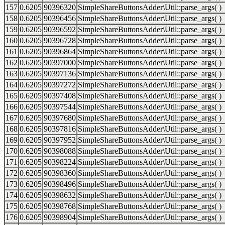
157
0.6205
90396320
SimpleShareButtonsAdder\Util::parse_args( )
158
0.6205
90396456
SimpleShareButtonsAdder\Util::parse_args( )
159
0.6205
90396592
SimpleShareButtonsAdder\Util::parse_args( )
160
0.6205
90396728
SimpleShareButtonsAdder\Util::parse_args( )
161
0.6205
90396864
SimpleShareButtonsAdder\Util::parse_args( )
162
0.6205
90397000
SimpleShareButtonsAdder\Util::parse_args( )
163
0.6205
90397136
SimpleShareButtonsAdder\Util::parse_args( )
164
0.6205
90397272
SimpleShareButtonsAdder\Util::parse_args( )
165
0.6205
90397408
SimpleShareButtonsAdder\Util::parse_args( )
166
0.6205
90397544
SimpleShareButtonsAdder\Util::parse_args( )
167
0.6205
90397680
SimpleShareButtonsAdder\Util::parse_args( )
168
0.6205
90397816
SimpleShareButtonsAdder\Util::parse_args( )
169
0.6205
90397952
SimpleShareButtonsAdder\Util::parse_args( )
170
0.6205
90398088
SimpleShareButtonsAdder\Util::parse_args( )
171
0.6205
90398224
SimpleShareButtonsAdder\Util::parse_args( )
172
0.6205
90398360
SimpleShareButtonsAdder\Util::parse_args( )
173
0.6205
90398496
SimpleShareButtonsAdder\Util::parse_args( )
174
0.6205
90398632
SimpleShareButtonsAdder\Util::parse_args( )
175
0.6205
90398768
SimpleShareButtonsAdder\Util::parse_args( )
176
0.6205
90398904
SimpleShareButtonsAdder\Util::parse_args( )