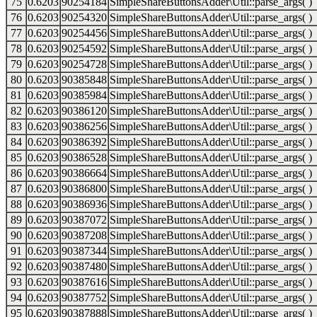
75
0.6203
90254184
SimpleShareButtonsAdder\Util::parse_args( )
76
0.6203
90254320
SimpleShareButtonsAdder\Util::parse_args( )
77
0.6203
90254456
SimpleShareButtonsAdder\Util::parse_args( )
78
0.6203
90254592
SimpleShareButtonsAdder\Util::parse_args( )
79
0.6203
90254728
SimpleShareButtonsAdder\Util::parse_args( )
80
0.6203
90385848
SimpleShareButtonsAdder\Util::parse_args( )
81
0.6203
90385984
SimpleShareButtonsAdder\Util::parse_args( )
82
0.6203
90386120
SimpleShareButtonsAdder\Util::parse_args( )
83
0.6203
90386256
SimpleShareButtonsAdder\Util::parse_args( )
84
0.6203
90386392
SimpleShareButtonsAdder\Util::parse_args( )
85
0.6203
90386528
SimpleShareButtonsAdder\Util::parse_args( )
86
0.6203
90386664
SimpleShareButtonsAdder\Util::parse_args( )
87
0.6203
90386800
SimpleShareButtonsAdder\Util::parse_args( )
88
0.6203
90386936
SimpleShareButtonsAdder\Util::parse_args( )
89
0.6203
90387072
SimpleShareButtonsAdder\Util::parse_args( )
90
0.6203
90387208
SimpleShareButtonsAdder\Util::parse_args( )
91
0.6203
90387344
SimpleShareButtonsAdder\Util::parse_args( )
92
0.6203
90387480
SimpleShareButtonsAdder\Util::parse_args( )
93
0.6203
90387616
SimpleShareButtonsAdder\Util::parse_args( )
94
0.6203
90387752
SimpleShareButtonsAdder\Util::parse_args( )
95
0.6203
90387888
SimpleShareButtonsAdder\Util::parse_args( )