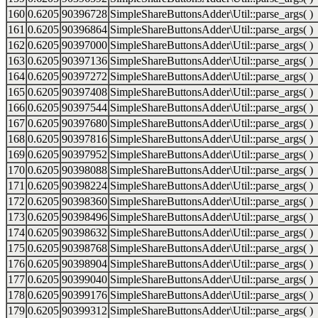
160
0.6205
90396728
SimpleShareButtonsAdder\Util::parse_args( )
161
0.6205
90396864
SimpleShareButtonsAdder\Util::parse_args( )
162
0.6205
90397000
SimpleShareButtonsAdder\Util::parse_args( )
163
0.6205
90397136
SimpleShareButtonsAdder\Util::parse_args( )
164
0.6205
90397272
SimpleShareButtonsAdder\Util::parse_args( )
165
0.6205
90397408
SimpleShareButtonsAdder\Util::parse_args( )
166
0.6205
90397544
SimpleShareButtonsAdder\Util::parse_args( )
167
0.6205
90397680
SimpleShareButtonsAdder\Util::parse_args( )
168
0.6205
90397816
SimpleShareButtonsAdder\Util::parse_args( )
169
0.6205
90397952
SimpleShareButtonsAdder\Util::parse_args( )
170
0.6205
90398088
SimpleShareButtonsAdder\Util::parse_args( )
171
0.6205
90398224
SimpleShareButtonsAdder\Util::parse_args( )
172
0.6205
90398360
SimpleShareButtonsAdder\Util::parse_args( )
173
0.6205
90398496
SimpleShareButtonsAdder\Util::parse_args( )
174
0.6205
90398632
SimpleShareButtonsAdder\Util::parse_args( )
175
0.6205
90398768
SimpleShareButtonsAdder\Util::parse_args( )
176
0.6205
90398904
SimpleShareButtonsAdder\Util::parse_args( )
177
0.6205
90399040
SimpleShareButtonsAdder\Util::parse_args( )
178
0.6205
90399176
SimpleShareButtonsAdder\Util::parse_args( )
179
0.6205
90399312
SimpleShareButtonsAdder\Util::parse_args( )