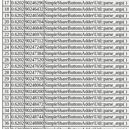
17
0.6202
90246296
SimpleShareButtonsAdder\Util::parse_args( )
18
0.6202
90246432
SimpleShareButtonsAdder\Util::parse_args( )
19
0.6202
90246568
SimpleShareButtonsAdder\Util::parse_args( )
20
0.6202
90246704
SimpleShareButtonsAdder\Util::parse_args( )
21
0.6202
90246840
SimpleShareButtonsAdder\Util::parse_args( )
22
0.6202
90246976
SimpleShareButtonsAdder\Util::parse_args( )
23
0.6202
90247112
SimpleShareButtonsAdder\Util::parse_args( )
24
0.6202
90247248
SimpleShareButtonsAdder\Util::parse_args( )
25
0.6202
90247384
SimpleShareButtonsAdder\Util::parse_args( )
26
0.6202
90247520
SimpleShareButtonsAdder\Util::parse_args( )
27
0.6202
90247656
SimpleShareButtonsAdder\Util::parse_args( )
28
0.6202
90247792
SimpleShareButtonsAdder\Util::parse_args( )
29
0.6202
90247928
SimpleShareButtonsAdder\Util::parse_args( )
30
0.6202
90248064
SimpleShareButtonsAdder\Util::parse_args( )
31
0.6202
90248200
SimpleShareButtonsAdder\Util::parse_args( )
32
0.6202
90248336
SimpleShareButtonsAdder\Util::parse_args( )
33
0.6202
90248472
SimpleShareButtonsAdder\Util::parse_args( )
34
0.6202
90248608
SimpleShareButtonsAdder\Util::parse_args( )
35
0.6202
90248744
SimpleShareButtonsAdder\Util::parse_args( )
36
0.6202
90248880
SimpleShareButtonsAdder\Util::parse_args( )