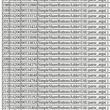
198
0.6206
90532880
SimpleShareButtonsAdder\Util::parse_args( )
199
0.6206
90533016
SimpleShareButtonsAdder\Util::parse_args( )
200
0.6206
90533152
SimpleShareButtonsAdder\Util::parse_args( )
201
0.6206
90533288
SimpleShareButtonsAdder\Util::parse_args( )
202
0.6206
90533424
SimpleShareButtonsAdder\Util::parse_args( )
203
0.6206
90533560
SimpleShareButtonsAdder\Util::parse_args( )
204
0.6206
90533696
SimpleShareButtonsAdder\Util::parse_args( )
205
0.6206
90533832
SimpleShareButtonsAdder\Util::parse_args( )
206
0.6206
90533968
SimpleShareButtonsAdder\Util::parse_args( )
207
0.6206
90534104
SimpleShareButtonsAdder\Util::parse_args( )
208
0.6206
90534240
SimpleShareButtonsAdder\Util::parse_args( )
209
0.6206
90534376
SimpleShareButtonsAdder\Util::parse_args( )
210
0.6206
90534512
SimpleShareButtonsAdder\Util::parse_args( )
211
0.6206
90534648
SimpleShareButtonsAdder\Util::parse_args( )
212
0.6206
90534784
SimpleShareButtonsAdder\Util::parse_args( )
213
0.6206
90534920
SimpleShareButtonsAdder\Util::parse_args( )
214
0.6206
90535056
SimpleShareButtonsAdder\Util::parse_args( )
215
0.6206
90535192
SimpleShareButtonsAdder\Util::parse_args( )
216
0.6206
90535328
SimpleShareButtonsAdder\Util::parse_args( )
217
0.6206
90535464
SimpleShareButtonsAdder\Util::parse_args( )