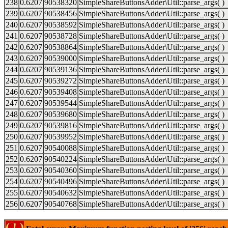
238
0.6207
90538320
SimpleShareButtonsAdder\Util::parse_args( )
239
0.6207
90538456
SimpleShareButtonsAdder\Util::parse_args( )
240
0.6207
90538592
SimpleShareButtonsAdder\Util::parse_args( )
241
0.6207
90538728
SimpleShareButtonsAdder\Util::parse_args( )
242
0.6207
90538864
SimpleShareButtonsAdder\Util::parse_args( )
243
0.6207
90539000
SimpleShareButtonsAdder\Util::parse_args( )
244
0.6207
90539136
SimpleShareButtonsAdder\Util::parse_args( )
245
0.6207
90539272
SimpleShareButtonsAdder\Util::parse_args( )
246
0.6207
90539408
SimpleShareButtonsAdder\Util::parse_args( )
247
0.6207
90539544
SimpleShareButtonsAdder\Util::parse_args( )
248
0.6207
90539680
SimpleShareButtonsAdder\Util::parse_args( )
249
0.6207
90539816
SimpleShareButtonsAdder\Util::parse_args( )
250
0.6207
90539952
SimpleShareButtonsAdder\Util::parse_args( )
251
0.6207
90540088
SimpleShareButtonsAdder\Util::parse_args( )
252
0.6207
90540224
SimpleShareButtonsAdder\Util::parse_args( )
253
0.6207
90540360
SimpleShareButtonsAdder\Util::parse_args( )
254
0.6207
90540496
SimpleShareButtonsAdder\Util::parse_args( )
255
0.6207
90540632
SimpleShareButtonsAdder\Util::parse_args( )
256
0.6207
90540768
SimpleShareButtonsAdder\Util::parse_args( )
( ! )