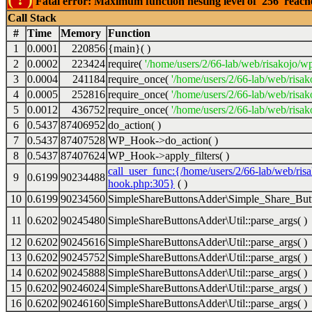
Fatal error: Maximum function nesting level of '256' reac
Call Stack
#
Time
Memory
Function
1
0.0001
220856
{main}( )
2
0.0002
223424
require(
'/home/users/2/66-lab/web/risakojo/w
3
0.0004
241184
require_once(
'/home/users/2/66-lab/web/risak
4
0.0005
252816
require_once(
'/home/users/2/66-lab/web/risak
5
0.0012
436752
require_once(
'/home/users/2/66-lab/web/risak
6
0.5437
87406952
do_action( )
7
0.5437
87407528
WP_Hook->do_action( )
8
0.5437
87407624
WP_Hook->apply_filters( )
call_user_func:{/home/users/2/66-lab/web/ris
9
0.6199
90234488
hook.php:305}
( )
10
0.6199
90234560
SimpleShareButtonsAdder\Simple_Share_Butt
11
0.6202
90245480
SimpleShareButtonsAdder\Util::parse_args( )
12
0.6202
90245616
SimpleShareButtonsAdder\Util::parse_args( )
13
0.6202
90245752
SimpleShareButtonsAdder\Util::parse_args( )
14
0.6202
90245888
SimpleShareButtonsAdder\Util::parse_args( )
15
0.6202
90246024
SimpleShareButtonsAdder\Util::parse_args( )
16
0.6202
90246160
SimpleShareButtonsAdder\Util::parse_args( )