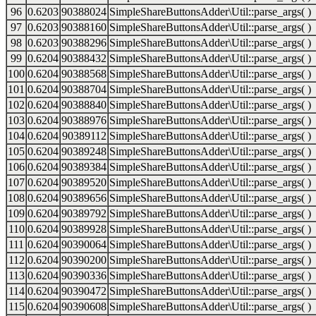
96
0.6203
90388024
SimpleShareButtonsAdder\Util::parse_args( )
97
0.6203
90388160
SimpleShareButtonsAdder\Util::parse_args( )
98
0.6203
90388296
SimpleShareButtonsAdder\Util::parse_args( )
99
0.6204
90388432
SimpleShareButtonsAdder\Util::parse_args( )
100
0.6204
90388568
SimpleShareButtonsAdder\Util::parse_args( )
101
0.6204
90388704
SimpleShareButtonsAdder\Util::parse_args( )
102
0.6204
90388840
SimpleShareButtonsAdder\Util::parse_args( )
103
0.6204
90388976
SimpleShareButtonsAdder\Util::parse_args( )
104
0.6204
90389112
SimpleShareButtonsAdder\Util::parse_args( )
105
0.6204
90389248
SimpleShareButtonsAdder\Util::parse_args( )
106
0.6204
90389384
SimpleShareButtonsAdder\Util::parse_args( )
107
0.6204
90389520
SimpleShareButtonsAdder\Util::parse_args( )
108
0.6204
90389656
SimpleShareButtonsAdder\Util::parse_args( )
109
0.6204
90389792
SimpleShareButtonsAdder\Util::parse_args( )
110
0.6204
90389928
SimpleShareButtonsAdder\Util::parse_args( )
111
0.6204
90390064
SimpleShareButtonsAdder\Util::parse_args( )
112
0.6204
90390200
SimpleShareButtonsAdder\Util::parse_args( )
113
0.6204
90390336
SimpleShareButtonsAdder\Util::parse_args( )
114
0.6204
90390472
SimpleShareButtonsAdder\Util::parse_args( )
115
0.6204
90390608
SimpleShareButtonsAdder\Util::parse_args( )