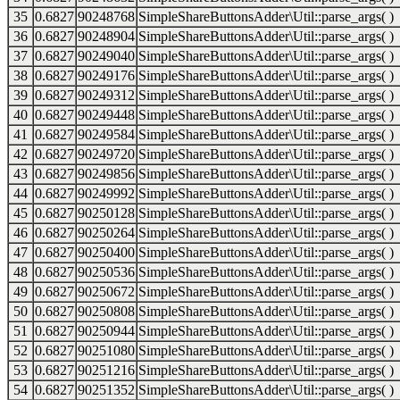
35
0.6827
90248768
SimpleShareButtonsAdder\Util::parse_args( )
36
0.6827
90248904
SimpleShareButtonsAdder\Util::parse_args( )
37
0.6827
90249040
SimpleShareButtonsAdder\Util::parse_args( )
38
0.6827
90249176
SimpleShareButtonsAdder\Util::parse_args( )
39
0.6827
90249312
SimpleShareButtonsAdder\Util::parse_args( )
40
0.6827
90249448
SimpleShareButtonsAdder\Util::parse_args( )
41
0.6827
90249584
SimpleShareButtonsAdder\Util::parse_args( )
42
0.6827
90249720
SimpleShareButtonsAdder\Util::parse_args( )
43
0.6827
90249856
SimpleShareButtonsAdder\Util::parse_args( )
44
0.6827
90249992
SimpleShareButtonsAdder\Util::parse_args( )
45
0.6827
90250128
SimpleShareButtonsAdder\Util::parse_args( )
46
0.6827
90250264
SimpleShareButtonsAdder\Util::parse_args( )
47
0.6827
90250400
SimpleShareButtonsAdder\Util::parse_args( )
48
0.6827
90250536
SimpleShareButtonsAdder\Util::parse_args( )
49
0.6827
90250672
SimpleShareButtonsAdder\Util::parse_args( )
50
0.6827
90250808
SimpleShareButtonsAdder\Util::parse_args( )
51
0.6827
90250944
SimpleShareButtonsAdder\Util::parse_args( )
52
0.6827
90251080
SimpleShareButtonsAdder\Util::parse_args( )
53
0.6827
90251216
SimpleShareButtonsAdder\Util::parse_args( )
54
0.6827
90251352
SimpleShareButtonsAdder\Util::parse_args( )