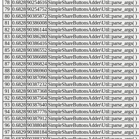
78
0.6828
90254616
SimpleShareButtonsAdder\Util::parse_args( )
79
0.6828
90254752
SimpleShareButtonsAdder\Util::parse_args( )
80
0.6828
90385872
SimpleShareButtonsAdder\Util::parse_args( )
81
0.6828
90386008
SimpleShareButtonsAdder\Util::parse_args( )
82
0.6828
90386144
SimpleShareButtonsAdder\Util::parse_args( )
83
0.6828
90386280
SimpleShareButtonsAdder\Util::parse_args( )
84
0.6828
90386416
SimpleShareButtonsAdder\Util::parse_args( )
85
0.6828
90386552
SimpleShareButtonsAdder\Util::parse_args( )
86
0.6828
90386688
SimpleShareButtonsAdder\Util::parse_args( )
87
0.6828
90386824
SimpleShareButtonsAdder\Util::parse_args( )
88
0.6828
90386960
SimpleShareButtonsAdder\Util::parse_args( )
89
0.6828
90387096
SimpleShareButtonsAdder\Util::parse_args( )
90
0.6828
90387232
SimpleShareButtonsAdder\Util::parse_args( )
91
0.6828
90387368
SimpleShareButtonsAdder\Util::parse_args( )
92
0.6828
90387504
SimpleShareButtonsAdder\Util::parse_args( )
93
0.6828
90387640
SimpleShareButtonsAdder\Util::parse_args( )
94
0.6828
90387776
SimpleShareButtonsAdder\Util::parse_args( )
95
0.6828
90387912
SimpleShareButtonsAdder\Util::parse_args( )
96
0.6828
90388048
SimpleShareButtonsAdder\Util::parse_args( )
97
0.6829
90388184
SimpleShareButtonsAdder\Util::parse_args( )
98
0.6829
90388320
SimpleShareButtonsAdder\Util::parse_args( )