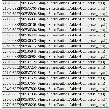
218
0.6831
90535624
SimpleShareButtonsAdder\Util::parse_args( )
219
0.6832
90535760
SimpleShareButtonsAdder\Util::parse_args( )
220
0.6832
90535896
SimpleShareButtonsAdder\Util::parse_args( )
221
0.6832
90536032
SimpleShareButtonsAdder\Util::parse_args( )
222
0.6832
90536168
SimpleShareButtonsAdder\Util::parse_args( )
223
0.6832
90536304
SimpleShareButtonsAdder\Util::parse_args( )
224
0.6832
90536440
SimpleShareButtonsAdder\Util::parse_args( )
225
0.6832
90536576
SimpleShareButtonsAdder\Util::parse_args( )
226
0.6832
90536712
SimpleShareButtonsAdder\Util::parse_args( )
227
0.6832
90536848
SimpleShareButtonsAdder\Util::parse_args( )
228
0.6832
90536984
SimpleShareButtonsAdder\Util::parse_args( )
229
0.6832
90537120
SimpleShareButtonsAdder\Util::parse_args( )
230
0.6832
90537256
SimpleShareButtonsAdder\Util::parse_args( )
231
0.6832
90537392
SimpleShareButtonsAdder\Util::parse_args( )
232
0.6832
90537528
SimpleShareButtonsAdder\Util::parse_args( )
233
0.6832
90537664
SimpleShareButtonsAdder\Util::parse_args( )
234
0.6832
90537800
SimpleShareButtonsAdder\Util::parse_args( )
235
0.6832
90537936
SimpleShareButtonsAdder\Util::parse_args( )
236
0.6832
90538072
SimpleShareButtonsAdder\Util::parse_args( )
237
0.6832
90538208
SimpleShareButtonsAdder\Util::parse_args( )