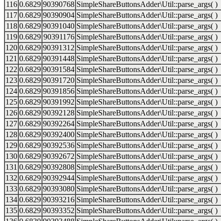
116
0.6829
90390768
SimpleShareButtonsAdder\Util::parse_args( )
117
0.6829
90390904
SimpleShareButtonsAdder\Util::parse_args( )
118
0.6829
90391040
SimpleShareButtonsAdder\Util::parse_args( )
119
0.6829
90391176
SimpleShareButtonsAdder\Util::parse_args( )
120
0.6829
90391312
SimpleShareButtonsAdder\Util::parse_args( )
121
0.6829
90391448
SimpleShareButtonsAdder\Util::parse_args( )
122
0.6829
90391584
SimpleShareButtonsAdder\Util::parse_args( )
123
0.6829
90391720
SimpleShareButtonsAdder\Util::parse_args( )
124
0.6829
90391856
SimpleShareButtonsAdder\Util::parse_args( )
125
0.6829
90391992
SimpleShareButtonsAdder\Util::parse_args( )
126
0.6829
90392128
SimpleShareButtonsAdder\Util::parse_args( )
127
0.6829
90392264
SimpleShareButtonsAdder\Util::parse_args( )
128
0.6829
90392400
SimpleShareButtonsAdder\Util::parse_args( )
129
0.6829
90392536
SimpleShareButtonsAdder\Util::parse_args( )
130
0.6829
90392672
SimpleShareButtonsAdder\Util::parse_args( )
131
0.6829
90392808
SimpleShareButtonsAdder\Util::parse_args( )
132
0.6829
90392944
SimpleShareButtonsAdder\Util::parse_args( )
133
0.6829
90393080
SimpleShareButtonsAdder\Util::parse_args( )
134
0.6829
90393216
SimpleShareButtonsAdder\Util::parse_args( )
135
0.6829
90393352
SimpleShareButtonsAdder\Util::parse_args( )