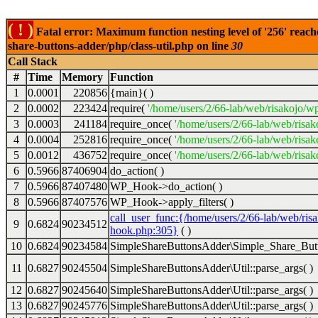
( ! )
Fatal error: Maximum function nesting level of '256' reach
share-buttons-adder/php/class-util.php on line
30
Call Stack
#
Time
Memory
Function
1
0.0001
220856
{main}( )
2
0.0002
223424
require(
'/home/users/2/66-lab/web/risakojo/w
3
0.0003
241184
require_once(
'/home/users/2/66-lab/web/risak
4
0.0004
252816
require_once(
'/home/users/2/66-lab/web/risak
5
0.0012
436752
require_once(
'/home/users/2/66-lab/web/risak
6
0.5966
87406904
do_action( )
7
0.5966
87407480
WP_Hook->do_action( )
8
0.5966
87407576
WP_Hook->apply_filters( )
call_user_func:{/home/users/2/66-lab/web/ris
9
0.6824
90234512
hook.php:305}
( )
10
0.6824
90234584
SimpleShareButtonsAdder\Simple_Share_Butt
11
0.6827
90245504
SimpleShareButtonsAdder\Util::parse_args( )
12
0.6827
90245640
SimpleShareButtonsAdder\Util::parse_args( )
13
0.6827
90245776
SimpleShareButtonsAdder\Util::parse_args( )