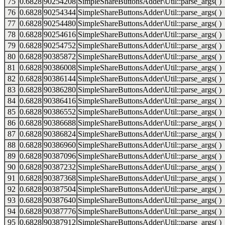
75
0.6828
90254208
SimpleShareButtonsAdder\Util::parse_args( )
76
0.6828
90254344
SimpleShareButtonsAdder\Util::parse_args( )
77
0.6828
90254480
SimpleShareButtonsAdder\Util::parse_args( )
78
0.6828
90254616
SimpleShareButtonsAdder\Util::parse_args( )
79
0.6828
90254752
SimpleShareButtonsAdder\Util::parse_args( )
80
0.6828
90385872
SimpleShareButtonsAdder\Util::parse_args( )
81
0.6828
90386008
SimpleShareButtonsAdder\Util::parse_args( )
82
0.6828
90386144
SimpleShareButtonsAdder\Util::parse_args( )
83
0.6828
90386280
SimpleShareButtonsAdder\Util::parse_args( )
84
0.6828
90386416
SimpleShareButtonsAdder\Util::parse_args( )
85
0.6828
90386552
SimpleShareButtonsAdder\Util::parse_args( )
86
0.6828
90386688
SimpleShareButtonsAdder\Util::parse_args( )
87
0.6828
90386824
SimpleShareButtonsAdder\Util::parse_args( )
88
0.6828
90386960
SimpleShareButtonsAdder\Util::parse_args( )
89
0.6828
90387096
SimpleShareButtonsAdder\Util::parse_args( )
90
0.6828
90387232
SimpleShareButtonsAdder\Util::parse_args( )
91
0.6828
90387368
SimpleShareButtonsAdder\Util::parse_args( )
92
0.6828
90387504
SimpleShareButtonsAdder\Util::parse_args( )
93
0.6828
90387640
SimpleShareButtonsAdder\Util::parse_args( )
94
0.6828
90387776
SimpleShareButtonsAdder\Util::parse_args( )
95
0.6828
90387912
SimpleShareButtonsAdder\Util::parse_args( )