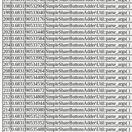
198
0.6831
90532904
SimpleShareButtonsAdder\Util::parse_args( )
199
0.6831
90533040
SimpleShareButtonsAdder\Util::parse_args( )
200
0.6831
90533176
SimpleShareButtonsAdder\Util::parse_args( )
201
0.6831
90533312
SimpleShareButtonsAdder\Util::parse_args( )
202
0.6831
90533448
SimpleShareButtonsAdder\Util::parse_args( )
203
0.6831
90533584
SimpleShareButtonsAdder\Util::parse_args( )
204
0.6831
90533720
SimpleShareButtonsAdder\Util::parse_args( )
205
0.6831
90533856
SimpleShareButtonsAdder\Util::parse_args( )
206
0.6831
90533992
SimpleShareButtonsAdder\Util::parse_args( )
207
0.6831
90534128
SimpleShareButtonsAdder\Util::parse_args( )
208
0.6831
90534264
SimpleShareButtonsAdder\Util::parse_args( )
209
0.6831
90534400
SimpleShareButtonsAdder\Util::parse_args( )
210
0.6831
90534536
SimpleShareButtonsAdder\Util::parse_args( )
211
0.6831
90534672
SimpleShareButtonsAdder\Util::parse_args( )
212
0.6831
90534808
SimpleShareButtonsAdder\Util::parse_args( )
213
0.6831
90534944
SimpleShareButtonsAdder\Util::parse_args( )
214
0.6831
90535080
SimpleShareButtonsAdder\Util::parse_args( )
215
0.6831
90535216
SimpleShareButtonsAdder\Util::parse_args( )
216
0.6831
90535352
SimpleShareButtonsAdder\Util::parse_args( )
217
0.6831
90535488
SimpleShareButtonsAdder\Util::parse_args( )