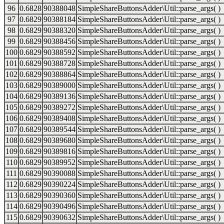
96
0.6828
90388048
SimpleShareButtonsAdder\Util::parse_args( )
97
0.6829
90388184
SimpleShareButtonsAdder\Util::parse_args( )
98
0.6829
90388320
SimpleShareButtonsAdder\Util::parse_args( )
99
0.6829
90388456
SimpleShareButtonsAdder\Util::parse_args( )
100
0.6829
90388592
SimpleShareButtonsAdder\Util::parse_args( )
101
0.6829
90388728
SimpleShareButtonsAdder\Util::parse_args( )
102
0.6829
90388864
SimpleShareButtonsAdder\Util::parse_args( )
103
0.6829
90389000
SimpleShareButtonsAdder\Util::parse_args( )
104
0.6829
90389136
SimpleShareButtonsAdder\Util::parse_args( )
105
0.6829
90389272
SimpleShareButtonsAdder\Util::parse_args( )
106
0.6829
90389408
SimpleShareButtonsAdder\Util::parse_args( )
107
0.6829
90389544
SimpleShareButtonsAdder\Util::parse_args( )
108
0.6829
90389680
SimpleShareButtonsAdder\Util::parse_args( )
109
0.6829
90389816
SimpleShareButtonsAdder\Util::parse_args( )
110
0.6829
90389952
SimpleShareButtonsAdder\Util::parse_args( )
111
0.6829
90390088
SimpleShareButtonsAdder\Util::parse_args( )
112
0.6829
90390224
SimpleShareButtonsAdder\Util::parse_args( )
113
0.6829
90390360
SimpleShareButtonsAdder\Util::parse_args( )
114
0.6829
90390496
SimpleShareButtonsAdder\Util::parse_args( )
115
0.6829
90390632
SimpleShareButtonsAdder\Util::parse_args( )