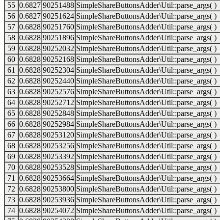
55
0.6827
90251488
SimpleShareButtonsAdder\Util::parse_args( )
56
0.6827
90251624
SimpleShareButtonsAdder\Util::parse_args( )
57
0.6828
90251760
SimpleShareButtonsAdder\Util::parse_args( )
58
0.6828
90251896
SimpleShareButtonsAdder\Util::parse_args( )
59
0.6828
90252032
SimpleShareButtonsAdder\Util::parse_args( )
60
0.6828
90252168
SimpleShareButtonsAdder\Util::parse_args( )
61
0.6828
90252304
SimpleShareButtonsAdder\Util::parse_args( )
62
0.6828
90252440
SimpleShareButtonsAdder\Util::parse_args( )
63
0.6828
90252576
SimpleShareButtonsAdder\Util::parse_args( )
64
0.6828
90252712
SimpleShareButtonsAdder\Util::parse_args( )
65
0.6828
90252848
SimpleShareButtonsAdder\Util::parse_args( )
66
0.6828
90252984
SimpleShareButtonsAdder\Util::parse_args( )
67
0.6828
90253120
SimpleShareButtonsAdder\Util::parse_args( )
68
0.6828
90253256
SimpleShareButtonsAdder\Util::parse_args( )
69
0.6828
90253392
SimpleShareButtonsAdder\Util::parse_args( )
70
0.6828
90253528
SimpleShareButtonsAdder\Util::parse_args( )
71
0.6828
90253664
SimpleShareButtonsAdder\Util::parse_args( )
72
0.6828
90253800
SimpleShareButtonsAdder\Util::parse_args( )
73
0.6828
90253936
SimpleShareButtonsAdder\Util::parse_args( )
74
0.6828
90254072
SimpleShareButtonsAdder\Util::parse_args( )