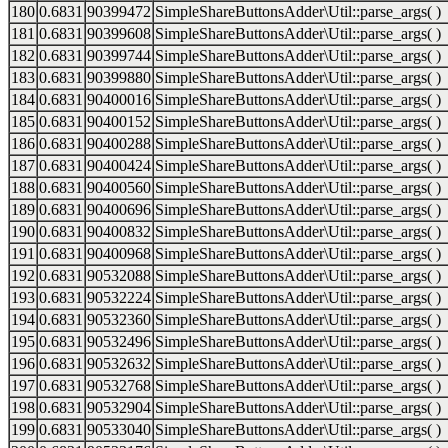
180
0.6831
90399472
SimpleShareButtonsAdder\Util::parse_args( )
181
0.6831
90399608
SimpleShareButtonsAdder\Util::parse_args( )
182
0.6831
90399744
SimpleShareButtonsAdder\Util::parse_args( )
183
0.6831
90399880
SimpleShareButtonsAdder\Util::parse_args( )
184
0.6831
90400016
SimpleShareButtonsAdder\Util::parse_args( )
185
0.6831
90400152
SimpleShareButtonsAdder\Util::parse_args( )
186
0.6831
90400288
SimpleShareButtonsAdder\Util::parse_args( )
187
0.6831
90400424
SimpleShareButtonsAdder\Util::parse_args( )
188
0.6831
90400560
SimpleShareButtonsAdder\Util::parse_args( )
189
0.6831
90400696
SimpleShareButtonsAdder\Util::parse_args( )
190
0.6831
90400832
SimpleShareButtonsAdder\Util::parse_args( )
191
0.6831
90400968
SimpleShareButtonsAdder\Util::parse_args( )
192
0.6831
90532088
SimpleShareButtonsAdder\Util::parse_args( )
193
0.6831
90532224
SimpleShareButtonsAdder\Util::parse_args( )
194
0.6831
90532360
SimpleShareButtonsAdder\Util::parse_args( )
195
0.6831
90532496
SimpleShareButtonsAdder\Util::parse_args( )
196
0.6831
90532632
SimpleShareButtonsAdder\Util::parse_args( )
197
0.6831
90532768
SimpleShareButtonsAdder\Util::parse_args( )
198
0.6831
90532904
SimpleShareButtonsAdder\Util::parse_args( )
199
0.6831
90533040
SimpleShareButtonsAdder\Util::parse_args( )