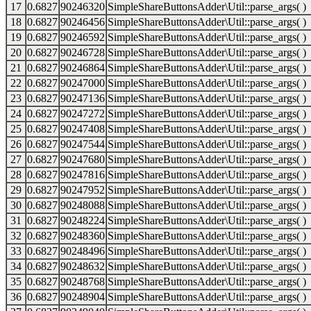
17
0.6827
90246320
SimpleShareButtonsAdder\Util::parse_args( )
18
0.6827
90246456
SimpleShareButtonsAdder\Util::parse_args( )
19
0.6827
90246592
SimpleShareButtonsAdder\Util::parse_args( )
20
0.6827
90246728
SimpleShareButtonsAdder\Util::parse_args( )
21
0.6827
90246864
SimpleShareButtonsAdder\Util::parse_args( )
22
0.6827
90247000
SimpleShareButtonsAdder\Util::parse_args( )
23
0.6827
90247136
SimpleShareButtonsAdder\Util::parse_args( )
24
0.6827
90247272
SimpleShareButtonsAdder\Util::parse_args( )
25
0.6827
90247408
SimpleShareButtonsAdder\Util::parse_args( )
26
0.6827
90247544
SimpleShareButtonsAdder\Util::parse_args( )
27
0.6827
90247680
SimpleShareButtonsAdder\Util::parse_args( )
28
0.6827
90247816
SimpleShareButtonsAdder\Util::parse_args( )
29
0.6827
90247952
SimpleShareButtonsAdder\Util::parse_args( )
30
0.6827
90248088
SimpleShareButtonsAdder\Util::parse_args( )
31
0.6827
90248224
SimpleShareButtonsAdder\Util::parse_args( )
32
0.6827
90248360
SimpleShareButtonsAdder\Util::parse_args( )
33
0.6827
90248496
SimpleShareButtonsAdder\Util::parse_args( )
34
0.6827
90248632
SimpleShareButtonsAdder\Util::parse_args( )
35
0.6827
90248768
SimpleShareButtonsAdder\Util::parse_args( )
36
0.6827
90248904
SimpleShareButtonsAdder\Util::parse_args( )