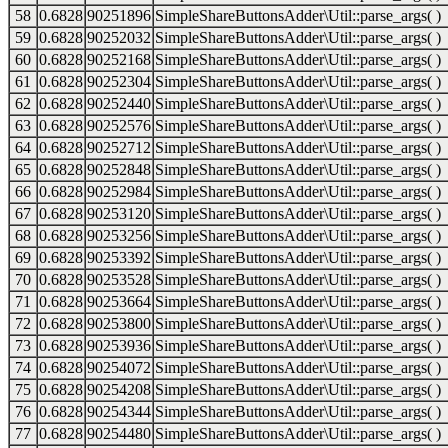
58
0.6828
90251896
SimpleShareButtonsAdder\Util::parse_args( )
59
0.6828
90252032
SimpleShareButtonsAdder\Util::parse_args( )
60
0.6828
90252168
SimpleShareButtonsAdder\Util::parse_args( )
61
0.6828
90252304
SimpleShareButtonsAdder\Util::parse_args( )
62
0.6828
90252440
SimpleShareButtonsAdder\Util::parse_args( )
63
0.6828
90252576
SimpleShareButtonsAdder\Util::parse_args( )
64
0.6828
90252712
SimpleShareButtonsAdder\Util::parse_args( )
65
0.6828
90252848
SimpleShareButtonsAdder\Util::parse_args( )
66
0.6828
90252984
SimpleShareButtonsAdder\Util::parse_args( )
67
0.6828
90253120
SimpleShareButtonsAdder\Util::parse_args( )
68
0.6828
90253256
SimpleShareButtonsAdder\Util::parse_args( )
69
0.6828
90253392
SimpleShareButtonsAdder\Util::parse_args( )
70
0.6828
90253528
SimpleShareButtonsAdder\Util::parse_args( )
71
0.6828
90253664
SimpleShareButtonsAdder\Util::parse_args( )
72
0.6828
90253800
SimpleShareButtonsAdder\Util::parse_args( )
73
0.6828
90253936
SimpleShareButtonsAdder\Util::parse_args( )
74
0.6828
90254072
SimpleShareButtonsAdder\Util::parse_args( )
75
0.6828
90254208
SimpleShareButtonsAdder\Util::parse_args( )
76
0.6828
90254344
SimpleShareButtonsAdder\Util::parse_args( )
77
0.6828
90254480
SimpleShareButtonsAdder\Util::parse_args( )