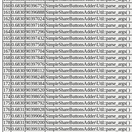
160
0.6830
90396752
SimpleShareButtonsAdder\Util::parse_args( )
161
0.6830
90396888
SimpleShareButtonsAdder\Util::parse_args( )
162
0.6830
90397024
SimpleShareButtonsAdder\Util::parse_args( )
163
0.6830
90397160
SimpleShareButtonsAdder\Util::parse_args( )
164
0.6830
90397296
SimpleShareButtonsAdder\Util::parse_args( )
165
0.6830
90397432
SimpleShareButtonsAdder\Util::parse_args( )
166
0.6830
90397568
SimpleShareButtonsAdder\Util::parse_args( )
167
0.6830
90397704
SimpleShareButtonsAdder\Util::parse_args( )
168
0.6830
90397840
SimpleShareButtonsAdder\Util::parse_args( )
169
0.6830
90397976
SimpleShareButtonsAdder\Util::parse_args( )
170
0.6830
90398112
SimpleShareButtonsAdder\Util::parse_args( )
171
0.6830
90398248
SimpleShareButtonsAdder\Util::parse_args( )
172
0.6830
90398384
SimpleShareButtonsAdder\Util::parse_args( )
173
0.6830
90398520
SimpleShareButtonsAdder\Util::parse_args( )
174
0.6830
90398656
SimpleShareButtonsAdder\Util::parse_args( )
175
0.6830
90398792
SimpleShareButtonsAdder\Util::parse_args( )
176
0.6831
90398928
SimpleShareButtonsAdder\Util::parse_args( )
177
0.6831
90399064
SimpleShareButtonsAdder\Util::parse_args( )
178
0.6831
90399200
SimpleShareButtonsAdder\Util::parse_args( )
179
0.6831
90399336
SimpleShareButtonsAdder\Util::parse_args( )