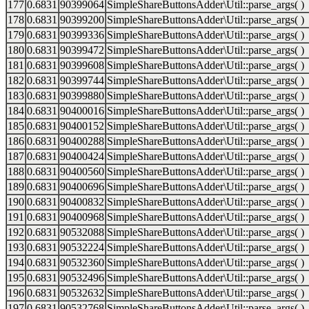
177
0.6831
90399064
SimpleShareButtonsAdder\Util::parse_args( )
178
0.6831
90399200
SimpleShareButtonsAdder\Util::parse_args( )
179
0.6831
90399336
SimpleShareButtonsAdder\Util::parse_args( )
180
0.6831
90399472
SimpleShareButtonsAdder\Util::parse_args( )
181
0.6831
90399608
SimpleShareButtonsAdder\Util::parse_args( )
182
0.6831
90399744
SimpleShareButtonsAdder\Util::parse_args( )
183
0.6831
90399880
SimpleShareButtonsAdder\Util::parse_args( )
184
0.6831
90400016
SimpleShareButtonsAdder\Util::parse_args( )
185
0.6831
90400152
SimpleShareButtonsAdder\Util::parse_args( )
186
0.6831
90400288
SimpleShareButtonsAdder\Util::parse_args( )
187
0.6831
90400424
SimpleShareButtonsAdder\Util::parse_args( )
188
0.6831
90400560
SimpleShareButtonsAdder\Util::parse_args( )
189
0.6831
90400696
SimpleShareButtonsAdder\Util::parse_args( )
190
0.6831
90400832
SimpleShareButtonsAdder\Util::parse_args( )
191
0.6831
90400968
SimpleShareButtonsAdder\Util::parse_args( )
192
0.6831
90532088
SimpleShareButtonsAdder\Util::parse_args( )
193
0.6831
90532224
SimpleShareButtonsAdder\Util::parse_args( )
194
0.6831
90532360
SimpleShareButtonsAdder\Util::parse_args( )
195
0.6831
90532496
SimpleShareButtonsAdder\Util::parse_args( )
196
0.6831
90532632
SimpleShareButtonsAdder\Util::parse_args( )
197
0.6831
90532768
SimpleShareButtonsAdder\Util::parse_args( )