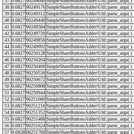
37
0.6827
90249040
SimpleShareButtonsAdder\Util::parse_args( )
38
0.6827
90249176
SimpleShareButtonsAdder\Util::parse_args( )
39
0.6827
90249312
SimpleShareButtonsAdder\Util::parse_args( )
40
0.6827
90249448
SimpleShareButtonsAdder\Util::parse_args( )
41
0.6827
90249584
SimpleShareButtonsAdder\Util::parse_args( )
42
0.6827
90249720
SimpleShareButtonsAdder\Util::parse_args( )
43
0.6827
90249856
SimpleShareButtonsAdder\Util::parse_args( )
44
0.6827
90249992
SimpleShareButtonsAdder\Util::parse_args( )
45
0.6827
90250128
SimpleShareButtonsAdder\Util::parse_args( )
46
0.6827
90250264
SimpleShareButtonsAdder\Util::parse_args( )
47
0.6827
90250400
SimpleShareButtonsAdder\Util::parse_args( )
48
0.6827
90250536
SimpleShareButtonsAdder\Util::parse_args( )
49
0.6827
90250672
SimpleShareButtonsAdder\Util::parse_args( )
50
0.6827
90250808
SimpleShareButtonsAdder\Util::parse_args( )
51
0.6827
90250944
SimpleShareButtonsAdder\Util::parse_args( )
52
0.6827
90251080
SimpleShareButtonsAdder\Util::parse_args( )
53
0.6827
90251216
SimpleShareButtonsAdder\Util::parse_args( )
54
0.6827
90251352
SimpleShareButtonsAdder\Util::parse_args( )
55
0.6827
90251488
SimpleShareButtonsAdder\Util::parse_args( )
56
0.6827
90251624
SimpleShareButtonsAdder\Util::parse_args( )
57
0.6828
90251760
SimpleShareButtonsAdder\Util::parse_args( )