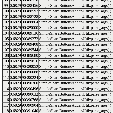
99
0.6829
90388456
SimpleShareButtonsAdder\Util::parse_args( )
100
0.6829
90388592
SimpleShareButtonsAdder\Util::parse_args( )
101
0.6829
90388728
SimpleShareButtonsAdder\Util::parse_args( )
102
0.6829
90388864
SimpleShareButtonsAdder\Util::parse_args( )
103
0.6829
90389000
SimpleShareButtonsAdder\Util::parse_args( )
104
0.6829
90389136
SimpleShareButtonsAdder\Util::parse_args( )
105
0.6829
90389272
SimpleShareButtonsAdder\Util::parse_args( )
106
0.6829
90389408
SimpleShareButtonsAdder\Util::parse_args( )
107
0.6829
90389544
SimpleShareButtonsAdder\Util::parse_args( )
108
0.6829
90389680
SimpleShareButtonsAdder\Util::parse_args( )
109
0.6829
90389816
SimpleShareButtonsAdder\Util::parse_args( )
110
0.6829
90389952
SimpleShareButtonsAdder\Util::parse_args( )
111
0.6829
90390088
SimpleShareButtonsAdder\Util::parse_args( )
112
0.6829
90390224
SimpleShareButtonsAdder\Util::parse_args( )
113
0.6829
90390360
SimpleShareButtonsAdder\Util::parse_args( )
114
0.6829
90390496
SimpleShareButtonsAdder\Util::parse_args( )
115
0.6829
90390632
SimpleShareButtonsAdder\Util::parse_args( )
116
0.6829
90390768
SimpleShareButtonsAdder\Util::parse_args( )
117
0.6829
90390904
SimpleShareButtonsAdder\Util::parse_args( )
118
0.6829
90391040
SimpleShareButtonsAdder\Util::parse_args( )