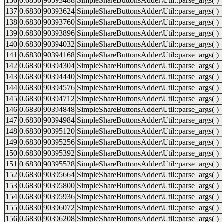
136
0.6830
90393488
SimpleShareButtonsAdder\Util::parse_args( )
137
0.6830
90393624
SimpleShareButtonsAdder\Util::parse_args( )
138
0.6830
90393760
SimpleShareButtonsAdder\Util::parse_args( )
139
0.6830
90393896
SimpleShareButtonsAdder\Util::parse_args( )
140
0.6830
90394032
SimpleShareButtonsAdder\Util::parse_args( )
141
0.6830
90394168
SimpleShareButtonsAdder\Util::parse_args( )
142
0.6830
90394304
SimpleShareButtonsAdder\Util::parse_args( )
143
0.6830
90394440
SimpleShareButtonsAdder\Util::parse_args( )
144
0.6830
90394576
SimpleShareButtonsAdder\Util::parse_args( )
145
0.6830
90394712
SimpleShareButtonsAdder\Util::parse_args( )
146
0.6830
90394848
SimpleShareButtonsAdder\Util::parse_args( )
147
0.6830
90394984
SimpleShareButtonsAdder\Util::parse_args( )
148
0.6830
90395120
SimpleShareButtonsAdder\Util::parse_args( )
149
0.6830
90395256
SimpleShareButtonsAdder\Util::parse_args( )
150
0.6830
90395392
SimpleShareButtonsAdder\Util::parse_args( )
151
0.6830
90395528
SimpleShareButtonsAdder\Util::parse_args( )
152
0.6830
90395664
SimpleShareButtonsAdder\Util::parse_args( )
153
0.6830
90395800
SimpleShareButtonsAdder\Util::parse_args( )
154
0.6830
90395936
SimpleShareButtonsAdder\Util::parse_args( )
155
0.6830
90396072
SimpleShareButtonsAdder\Util::parse_args( )
156
0.6830
90396208
SimpleShareButtonsAdder\Util::parse_args( )