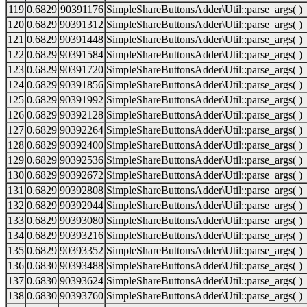
119
0.6829
90391176
SimpleShareButtonsAdder\Util::parse_args( )
120
0.6829
90391312
SimpleShareButtonsAdder\Util::parse_args( )
121
0.6829
90391448
SimpleShareButtonsAdder\Util::parse_args( )
122
0.6829
90391584
SimpleShareButtonsAdder\Util::parse_args( )
123
0.6829
90391720
SimpleShareButtonsAdder\Util::parse_args( )
124
0.6829
90391856
SimpleShareButtonsAdder\Util::parse_args( )
125
0.6829
90391992
SimpleShareButtonsAdder\Util::parse_args( )
126
0.6829
90392128
SimpleShareButtonsAdder\Util::parse_args( )
127
0.6829
90392264
SimpleShareButtonsAdder\Util::parse_args( )
128
0.6829
90392400
SimpleShareButtonsAdder\Util::parse_args( )
129
0.6829
90392536
SimpleShareButtonsAdder\Util::parse_args( )
130
0.6829
90392672
SimpleShareButtonsAdder\Util::parse_args( )
131
0.6829
90392808
SimpleShareButtonsAdder\Util::parse_args( )
132
0.6829
90392944
SimpleShareButtonsAdder\Util::parse_args( )
133
0.6829
90393080
SimpleShareButtonsAdder\Util::parse_args( )
134
0.6829
90393216
SimpleShareButtonsAdder\Util::parse_args( )
135
0.6829
90393352
SimpleShareButtonsAdder\Util::parse_args( )
136
0.6830
90393488
SimpleShareButtonsAdder\Util::parse_args( )
137
0.6830
90393624
SimpleShareButtonsAdder\Util::parse_args( )
138
0.6830
90393760
SimpleShareButtonsAdder\Util::parse_args( )