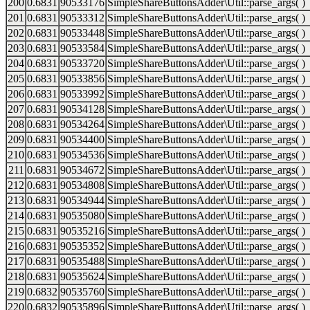
200
0.6831
90533176
SimpleShareButtonsAdder\Util::parse_args( )
201
0.6831
90533312
SimpleShareButtonsAdder\Util::parse_args( )
202
0.6831
90533448
SimpleShareButtonsAdder\Util::parse_args( )
203
0.6831
90533584
SimpleShareButtonsAdder\Util::parse_args( )
204
0.6831
90533720
SimpleShareButtonsAdder\Util::parse_args( )
205
0.6831
90533856
SimpleShareButtonsAdder\Util::parse_args( )
206
0.6831
90533992
SimpleShareButtonsAdder\Util::parse_args( )
207
0.6831
90534128
SimpleShareButtonsAdder\Util::parse_args( )
208
0.6831
90534264
SimpleShareButtonsAdder\Util::parse_args( )
209
0.6831
90534400
SimpleShareButtonsAdder\Util::parse_args( )
210
0.6831
90534536
SimpleShareButtonsAdder\Util::parse_args( )
211
0.6831
90534672
SimpleShareButtonsAdder\Util::parse_args( )
212
0.6831
90534808
SimpleShareButtonsAdder\Util::parse_args( )
213
0.6831
90534944
SimpleShareButtonsAdder\Util::parse_args( )
214
0.6831
90535080
SimpleShareButtonsAdder\Util::parse_args( )
215
0.6831
90535216
SimpleShareButtonsAdder\Util::parse_args( )
216
0.6831
90535352
SimpleShareButtonsAdder\Util::parse_args( )
217
0.6831
90535488
SimpleShareButtonsAdder\Util::parse_args( )
218
0.6831
90535624
SimpleShareButtonsAdder\Util::parse_args( )
219
0.6832
90535760
SimpleShareButtonsAdder\Util::parse_args( )
220
0.6832
90535896
SimpleShareButtonsAdder\Util::parse_args( )