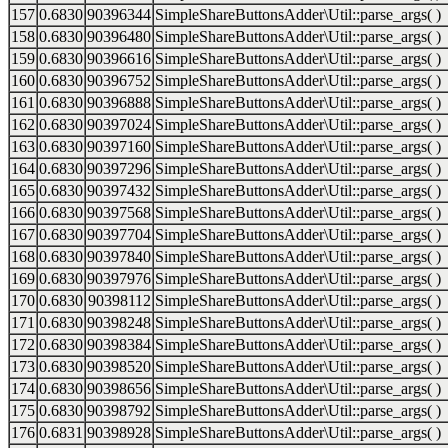
157
0.6830
90396344
SimpleShareButtonsAdder\Util::parse_args( )
158
0.6830
90396480
SimpleShareButtonsAdder\Util::parse_args( )
159
0.6830
90396616
SimpleShareButtonsAdder\Util::parse_args( )
160
0.6830
90396752
SimpleShareButtonsAdder\Util::parse_args( )
161
0.6830
90396888
SimpleShareButtonsAdder\Util::parse_args( )
162
0.6830
90397024
SimpleShareButtonsAdder\Util::parse_args( )
163
0.6830
90397160
SimpleShareButtonsAdder\Util::parse_args( )
164
0.6830
90397296
SimpleShareButtonsAdder\Util::parse_args( )
165
0.6830
90397432
SimpleShareButtonsAdder\Util::parse_args( )
166
0.6830
90397568
SimpleShareButtonsAdder\Util::parse_args( )
167
0.6830
90397704
SimpleShareButtonsAdder\Util::parse_args( )
168
0.6830
90397840
SimpleShareButtonsAdder\Util::parse_args( )
169
0.6830
90397976
SimpleShareButtonsAdder\Util::parse_args( )
170
0.6830
90398112
SimpleShareButtonsAdder\Util::parse_args( )
171
0.6830
90398248
SimpleShareButtonsAdder\Util::parse_args( )
172
0.6830
90398384
SimpleShareButtonsAdder\Util::parse_args( )
173
0.6830
90398520
SimpleShareButtonsAdder\Util::parse_args( )
174
0.6830
90398656
SimpleShareButtonsAdder\Util::parse_args( )
175
0.6830
90398792
SimpleShareButtonsAdder\Util::parse_args( )
176
0.6831
90398928
SimpleShareButtonsAdder\Util::parse_args( )