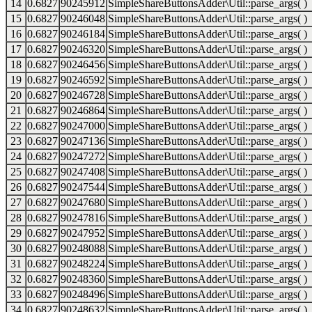
14
0.6827
90245912
SimpleShareButtonsAdder\Util::parse_args( )
15
0.6827
90246048
SimpleShareButtonsAdder\Util::parse_args( )
16
0.6827
90246184
SimpleShareButtonsAdder\Util::parse_args( )
17
0.6827
90246320
SimpleShareButtonsAdder\Util::parse_args( )
18
0.6827
90246456
SimpleShareButtonsAdder\Util::parse_args( )
19
0.6827
90246592
SimpleShareButtonsAdder\Util::parse_args( )
20
0.6827
90246728
SimpleShareButtonsAdder\Util::parse_args( )
21
0.6827
90246864
SimpleShareButtonsAdder\Util::parse_args( )
22
0.6827
90247000
SimpleShareButtonsAdder\Util::parse_args( )
23
0.6827
90247136
SimpleShareButtonsAdder\Util::parse_args( )
24
0.6827
90247272
SimpleShareButtonsAdder\Util::parse_args( )
25
0.6827
90247408
SimpleShareButtonsAdder\Util::parse_args( )
26
0.6827
90247544
SimpleShareButtonsAdder\Util::parse_args( )
27
0.6827
90247680
SimpleShareButtonsAdder\Util::parse_args( )
28
0.6827
90247816
SimpleShareButtonsAdder\Util::parse_args( )
29
0.6827
90247952
SimpleShareButtonsAdder\Util::parse_args( )
30
0.6827
90248088
SimpleShareButtonsAdder\Util::parse_args( )
31
0.6827
90248224
SimpleShareButtonsAdder\Util::parse_args( )
32
0.6827
90248360
SimpleShareButtonsAdder\Util::parse_args( )
33
0.6827
90248496
SimpleShareButtonsAdder\Util::parse_args( )
34
0.6827
90248632
SimpleShareButtonsAdder\Util::parse_args( )