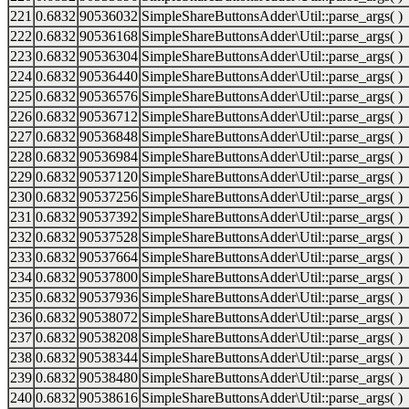
221
0.6832
90536032
SimpleShareButtonsAdder\Util::parse_args( )
222
0.6832
90536168
SimpleShareButtonsAdder\Util::parse_args( )
223
0.6832
90536304
SimpleShareButtonsAdder\Util::parse_args( )
224
0.6832
90536440
SimpleShareButtonsAdder\Util::parse_args( )
225
0.6832
90536576
SimpleShareButtonsAdder\Util::parse_args( )
226
0.6832
90536712
SimpleShareButtonsAdder\Util::parse_args( )
227
0.6832
90536848
SimpleShareButtonsAdder\Util::parse_args( )
228
0.6832
90536984
SimpleShareButtonsAdder\Util::parse_args( )
229
0.6832
90537120
SimpleShareButtonsAdder\Util::parse_args( )
230
0.6832
90537256
SimpleShareButtonsAdder\Util::parse_args( )
231
0.6832
90537392
SimpleShareButtonsAdder\Util::parse_args( )
232
0.6832
90537528
SimpleShareButtonsAdder\Util::parse_args( )
233
0.6832
90537664
SimpleShareButtonsAdder\Util::parse_args( )
234
0.6832
90537800
SimpleShareButtonsAdder\Util::parse_args( )
235
0.6832
90537936
SimpleShareButtonsAdder\Util::parse_args( )
236
0.6832
90538072
SimpleShareButtonsAdder\Util::parse_args( )
237
0.6832
90538208
SimpleShareButtonsAdder\Util::parse_args( )
238
0.6832
90538344
SimpleShareButtonsAdder\Util::parse_args( )
239
0.6832
90538480
SimpleShareButtonsAdder\Util::parse_args( )
240
0.6832
90538616
SimpleShareButtonsAdder\Util::parse_args( )