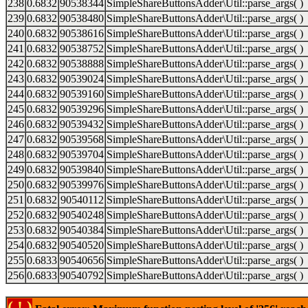
238
0.6832
90538344
SimpleShareButtonsAdder\Util::parse_args( )
239
0.6832
90538480
SimpleShareButtonsAdder\Util::parse_args( )
240
0.6832
90538616
SimpleShareButtonsAdder\Util::parse_args( )
241
0.6832
90538752
SimpleShareButtonsAdder\Util::parse_args( )
242
0.6832
90538888
SimpleShareButtonsAdder\Util::parse_args( )
243
0.6832
90539024
SimpleShareButtonsAdder\Util::parse_args( )
244
0.6832
90539160
SimpleShareButtonsAdder\Util::parse_args( )
245
0.6832
90539296
SimpleShareButtonsAdder\Util::parse_args( )
246
0.6832
90539432
SimpleShareButtonsAdder\Util::parse_args( )
247
0.6832
90539568
SimpleShareButtonsAdder\Util::parse_args( )
248
0.6832
90539704
SimpleShareButtonsAdder\Util::parse_args( )
249
0.6832
90539840
SimpleShareButtonsAdder\Util::parse_args( )
250
0.6832
90539976
SimpleShareButtonsAdder\Util::parse_args( )
251
0.6832
90540112
SimpleShareButtonsAdder\Util::parse_args( )
252
0.6832
90540248
SimpleShareButtonsAdder\Util::parse_args( )
253
0.6832
90540384
SimpleShareButtonsAdder\Util::parse_args( )
254
0.6832
90540520
SimpleShareButtonsAdder\Util::parse_args( )
255
0.6833
90540656
SimpleShareButtonsAdder\Util::parse_args( )
256
0.6833
90540792
SimpleShareButtonsAdder\Util::parse_args( )
( ! )