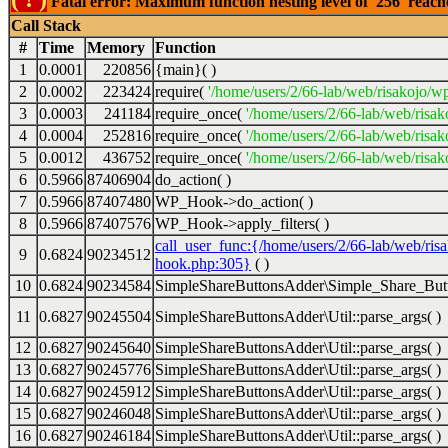
Fatal error: Maximum function nesting level of '256' reac
Call Stack
#
Time
Memory
Function
1
0.0001
220856
{main}( )
2
0.0002
223424
require(
'/home/users/2/66-lab/web/risakojo/w
3
0.0003
241184
require_once(
'/home/users/2/66-lab/web/risak
4
0.0004
252816
require_once(
'/home/users/2/66-lab/web/risak
5
0.0012
436752
require_once(
'/home/users/2/66-lab/web/risak
6
0.5966
87406904
do_action( )
7
0.5966
87407480
WP_Hook->do_action( )
8
0.5966
87407576
WP_Hook->apply_filters( )
call_user_func:{/home/users/2/66-lab/web/ris
9
0.6824
90234512
hook.php:305}
( )
10
0.6824
90234584
SimpleShareButtonsAdder\Simple_Share_Butt
11
0.6827
90245504
SimpleShareButtonsAdder\Util::parse_args( )
12
0.6827
90245640
SimpleShareButtonsAdder\Util::parse_args( )
13
0.6827
90245776
SimpleShareButtonsAdder\Util::parse_args( )
14
0.6827
90245912
SimpleShareButtonsAdder\Util::parse_args( )
15
0.6827
90246048
SimpleShareButtonsAdder\Util::parse_args( )
16
0.6827
90246184
SimpleShareButtonsAdder\Util::parse_args( )