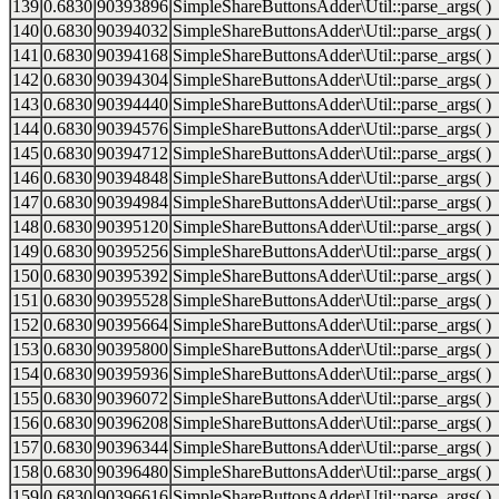
139
0.6830
90393896
SimpleShareButtonsAdder\Util::parse_args( )
140
0.6830
90394032
SimpleShareButtonsAdder\Util::parse_args( )
141
0.6830
90394168
SimpleShareButtonsAdder\Util::parse_args( )
142
0.6830
90394304
SimpleShareButtonsAdder\Util::parse_args( )
143
0.6830
90394440
SimpleShareButtonsAdder\Util::parse_args( )
144
0.6830
90394576
SimpleShareButtonsAdder\Util::parse_args( )
145
0.6830
90394712
SimpleShareButtonsAdder\Util::parse_args( )
146
0.6830
90394848
SimpleShareButtonsAdder\Util::parse_args( )
147
0.6830
90394984
SimpleShareButtonsAdder\Util::parse_args( )
148
0.6830
90395120
SimpleShareButtonsAdder\Util::parse_args( )
149
0.6830
90395256
SimpleShareButtonsAdder\Util::parse_args( )
150
0.6830
90395392
SimpleShareButtonsAdder\Util::parse_args( )
151
0.6830
90395528
SimpleShareButtonsAdder\Util::parse_args( )
152
0.6830
90395664
SimpleShareButtonsAdder\Util::parse_args( )
153
0.6830
90395800
SimpleShareButtonsAdder\Util::parse_args( )
154
0.6830
90395936
SimpleShareButtonsAdder\Util::parse_args( )
155
0.6830
90396072
SimpleShareButtonsAdder\Util::parse_args( )
156
0.6830
90396208
SimpleShareButtonsAdder\Util::parse_args( )
157
0.6830
90396344
SimpleShareButtonsAdder\Util::parse_args( )
158
0.6830
90396480
SimpleShareButtonsAdder\Util::parse_args( )
159
0.6830
90396616
SimpleShareButtonsAdder\Util::parse_args( )