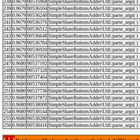
238
0.9679
90535968
SimpleShareButtonsAdder\Util::parse_args( )
239
0.9679
90536104
SimpleShareButtonsAdder\Util::parse_args( )
240
0.9679
90536240
SimpleShareButtonsAdder\Util::parse_args( )
241
0.9679
90536376
SimpleShareButtonsAdder\Util::parse_args( )
242
0.9679
90536512
SimpleShareButtonsAdder\Util::parse_args( )
243
0.9679
90536648
SimpleShareButtonsAdder\Util::parse_args( )
244
0.9679
90536784
SimpleShareButtonsAdder\Util::parse_args( )
245
0.9679
90536920
SimpleShareButtonsAdder\Util::parse_args( )
246
0.9679
90537056
SimpleShareButtonsAdder\Util::parse_args( )
247
0.9680
90537192
SimpleShareButtonsAdder\Util::parse_args( )
248
0.9680
90537328
SimpleShareButtonsAdder\Util::parse_args( )
249
0.9680
90537464
SimpleShareButtonsAdder\Util::parse_args( )
250
0.9680
90537600
SimpleShareButtonsAdder\Util::parse_args( )
251
0.9680
90537736
SimpleShareButtonsAdder\Util::parse_args( )
252
0.9680
90537872
SimpleShareButtonsAdder\Util::parse_args( )
253
0.9680
90538008
SimpleShareButtonsAdder\Util::parse_args( )
254
0.9680
90538144
SimpleShareButtonsAdder\Util::parse_args( )
255
0.9680
90538280
SimpleShareButtonsAdder\Util::parse_args( )
256
0.9680
90538416
SimpleShareButtonsAdder\Util::parse_args( )
( ! )