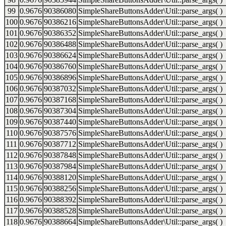
99
0.9676
90386080
SimpleShareButtonsAdder\Util::parse_args( )
100
0.9676
90386216
SimpleShareButtonsAdder\Util::parse_args( )
101
0.9676
90386352
SimpleShareButtonsAdder\Util::parse_args( )
102
0.9676
90386488
SimpleShareButtonsAdder\Util::parse_args( )
103
0.9676
90386624
SimpleShareButtonsAdder\Util::parse_args( )
104
0.9676
90386760
SimpleShareButtonsAdder\Util::parse_args( )
105
0.9676
90386896
SimpleShareButtonsAdder\Util::parse_args( )
106
0.9676
90387032
SimpleShareButtonsAdder\Util::parse_args( )
107
0.9676
90387168
SimpleShareButtonsAdder\Util::parse_args( )
108
0.9676
90387304
SimpleShareButtonsAdder\Util::parse_args( )
109
0.9676
90387440
SimpleShareButtonsAdder\Util::parse_args( )
110
0.9676
90387576
SimpleShareButtonsAdder\Util::parse_args( )
111
0.9676
90387712
SimpleShareButtonsAdder\Util::parse_args( )
112
0.9676
90387848
SimpleShareButtonsAdder\Util::parse_args( )
113
0.9676
90387984
SimpleShareButtonsAdder\Util::parse_args( )
114
0.9676
90388120
SimpleShareButtonsAdder\Util::parse_args( )
115
0.9676
90388256
SimpleShareButtonsAdder\Util::parse_args( )
116
0.9676
90388392
SimpleShareButtonsAdder\Util::parse_args( )
117
0.9676
90388528
SimpleShareButtonsAdder\Util::parse_args( )
118
0.9676
90388664
SimpleShareButtonsAdder\Util::parse_args( )