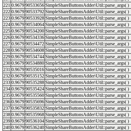
221
0.9679
90533656
SimpleShareButtonsAdder\Util::parse_args( )
222
0.9679
90533792
SimpleShareButtonsAdder\Util::parse_args( )
223
0.9679
90533928
SimpleShareButtonsAdder\Util::parse_args( )
224
0.9679
90534064
SimpleShareButtonsAdder\Util::parse_args( )
225
0.9679
90534200
SimpleShareButtonsAdder\Util::parse_args( )
226
0.9679
90534336
SimpleShareButtonsAdder\Util::parse_args( )
227
0.9679
90534472
SimpleShareButtonsAdder\Util::parse_args( )
228
0.9679
90534608
SimpleShareButtonsAdder\Util::parse_args( )
229
0.9679
90534744
SimpleShareButtonsAdder\Util::parse_args( )
230
0.9679
90534880
SimpleShareButtonsAdder\Util::parse_args( )
231
0.9679
90535016
SimpleShareButtonsAdder\Util::parse_args( )
232
0.9679
90535152
SimpleShareButtonsAdder\Util::parse_args( )
233
0.9679
90535288
SimpleShareButtonsAdder\Util::parse_args( )
234
0.9679
90535424
SimpleShareButtonsAdder\Util::parse_args( )
235
0.9679
90535560
SimpleShareButtonsAdder\Util::parse_args( )
236
0.9679
90535696
SimpleShareButtonsAdder\Util::parse_args( )
237
0.9679
90535832
SimpleShareButtonsAdder\Util::parse_args( )
238
0.9679
90535968
SimpleShareButtonsAdder\Util::parse_args( )
239
0.9679
90536104
SimpleShareButtonsAdder\Util::parse_args( )
240
0.9679
90536240
SimpleShareButtonsAdder\Util::parse_args( )