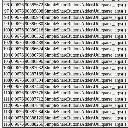
96
0.9676
90385672
SimpleShareButtonsAdder\Util::parse_args( )
97
0.9676
90385808
SimpleShareButtonsAdder\Util::parse_args( )
98
0.9676
90385944
SimpleShareButtonsAdder\Util::parse_args( )
99
0.9676
90386080
SimpleShareButtonsAdder\Util::parse_args( )
100
0.9676
90386216
SimpleShareButtonsAdder\Util::parse_args( )
101
0.9676
90386352
SimpleShareButtonsAdder\Util::parse_args( )
102
0.9676
90386488
SimpleShareButtonsAdder\Util::parse_args( )
103
0.9676
90386624
SimpleShareButtonsAdder\Util::parse_args( )
104
0.9676
90386760
SimpleShareButtonsAdder\Util::parse_args( )
105
0.9676
90386896
SimpleShareButtonsAdder\Util::parse_args( )
106
0.9676
90387032
SimpleShareButtonsAdder\Util::parse_args( )
107
0.9676
90387168
SimpleShareButtonsAdder\Util::parse_args( )
108
0.9676
90387304
SimpleShareButtonsAdder\Util::parse_args( )
109
0.9676
90387440
SimpleShareButtonsAdder\Util::parse_args( )
110
0.9676
90387576
SimpleShareButtonsAdder\Util::parse_args( )
111
0.9676
90387712
SimpleShareButtonsAdder\Util::parse_args( )
112
0.9676
90387848
SimpleShareButtonsAdder\Util::parse_args( )
113
0.9676
90387984
SimpleShareButtonsAdder\Util::parse_args( )
114
0.9676
90388120
SimpleShareButtonsAdder\Util::parse_args( )
115
0.9676
90388256
SimpleShareButtonsAdder\Util::parse_args( )