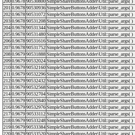
200
0.9678
90530800
SimpleShareButtonsAdder\Util::parse_args( )
201
0.9678
90530936
SimpleShareButtonsAdder\Util::parse_args( )
202
0.9678
90531072
SimpleShareButtonsAdder\Util::parse_args( )
203
0.9678
90531208
SimpleShareButtonsAdder\Util::parse_args( )
204
0.9678
90531344
SimpleShareButtonsAdder\Util::parse_args( )
205
0.9678
90531480
SimpleShareButtonsAdder\Util::parse_args( )
206
0.9678
90531616
SimpleShareButtonsAdder\Util::parse_args( )
207
0.9678
90531752
SimpleShareButtonsAdder\Util::parse_args( )
208
0.9679
90531888
SimpleShareButtonsAdder\Util::parse_args( )
209
0.9679
90532024
SimpleShareButtonsAdder\Util::parse_args( )
210
0.9679
90532160
SimpleShareButtonsAdder\Util::parse_args( )
211
0.9679
90532296
SimpleShareButtonsAdder\Util::parse_args( )
212
0.9679
90532432
SimpleShareButtonsAdder\Util::parse_args( )
213
0.9679
90532568
SimpleShareButtonsAdder\Util::parse_args( )
214
0.9679
90532704
SimpleShareButtonsAdder\Util::parse_args( )
215
0.9679
90532840
SimpleShareButtonsAdder\Util::parse_args( )
216
0.9679
90532976
SimpleShareButtonsAdder\Util::parse_args( )
217
0.9679
90533112
SimpleShareButtonsAdder\Util::parse_args( )
218
0.9679
90533248
SimpleShareButtonsAdder\Util::parse_args( )
219
0.9679
90533384
SimpleShareButtonsAdder\Util::parse_args( )
220
0.9679
90533520
SimpleShareButtonsAdder\Util::parse_args( )