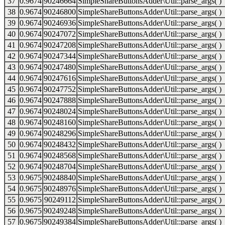
37
0.9674
90246664
SimpleShareButtonsAdder\Util::parse_args( )
38
0.9674
90246800
SimpleShareButtonsAdder\Util::parse_args( )
39
0.9674
90246936
SimpleShareButtonsAdder\Util::parse_args( )
40
0.9674
90247072
SimpleShareButtonsAdder\Util::parse_args( )
41
0.9674
90247208
SimpleShareButtonsAdder\Util::parse_args( )
42
0.9674
90247344
SimpleShareButtonsAdder\Util::parse_args( )
43
0.9674
90247480
SimpleShareButtonsAdder\Util::parse_args( )
44
0.9674
90247616
SimpleShareButtonsAdder\Util::parse_args( )
45
0.9674
90247752
SimpleShareButtonsAdder\Util::parse_args( )
46
0.9674
90247888
SimpleShareButtonsAdder\Util::parse_args( )
47
0.9674
90248024
SimpleShareButtonsAdder\Util::parse_args( )
48
0.9674
90248160
SimpleShareButtonsAdder\Util::parse_args( )
49
0.9674
90248296
SimpleShareButtonsAdder\Util::parse_args( )
50
0.9674
90248432
SimpleShareButtonsAdder\Util::parse_args( )
51
0.9674
90248568
SimpleShareButtonsAdder\Util::parse_args( )
52
0.9674
90248704
SimpleShareButtonsAdder\Util::parse_args( )
53
0.9675
90248840
SimpleShareButtonsAdder\Util::parse_args( )
54
0.9675
90248976
SimpleShareButtonsAdder\Util::parse_args( )
55
0.9675
90249112
SimpleShareButtonsAdder\Util::parse_args( )
56
0.9675
90249248
SimpleShareButtonsAdder\Util::parse_args( )
57
0.9675
90249384
SimpleShareButtonsAdder\Util::parse_args( )