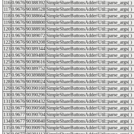
116
0.9676
90388392
SimpleShareButtonsAdder\Util::parse_args( )
117
0.9676
90388528
SimpleShareButtonsAdder\Util::parse_args( )
118
0.9676
90388664
SimpleShareButtonsAdder\Util::parse_args( )
119
0.9676
90388800
SimpleShareButtonsAdder\Util::parse_args( )
120
0.9676
90388936
SimpleShareButtonsAdder\Util::parse_args( )
121
0.9676
90389072
SimpleShareButtonsAdder\Util::parse_args( )
122
0.9676
90389208
SimpleShareButtonsAdder\Util::parse_args( )
123
0.9676
90389344
SimpleShareButtonsAdder\Util::parse_args( )
124
0.9676
90389480
SimpleShareButtonsAdder\Util::parse_args( )
125
0.9676
90389616
SimpleShareButtonsAdder\Util::parse_args( )
126
0.9676
90389752
SimpleShareButtonsAdder\Util::parse_args( )
127
0.9676
90389888
SimpleShareButtonsAdder\Util::parse_args( )
128
0.9676
90390024
SimpleShareButtonsAdder\Util::parse_args( )
129
0.9676
90390160
SimpleShareButtonsAdder\Util::parse_args( )
130
0.9676
90390296
SimpleShareButtonsAdder\Util::parse_args( )
131
0.9676
90390432
SimpleShareButtonsAdder\Util::parse_args( )
132
0.9677
90390568
SimpleShareButtonsAdder\Util::parse_args( )
133
0.9677
90390704
SimpleShareButtonsAdder\Util::parse_args( )
134
0.9677
90390840
SimpleShareButtonsAdder\Util::parse_args( )
135
0.9677
90390976
SimpleShareButtonsAdder\Util::parse_args( )