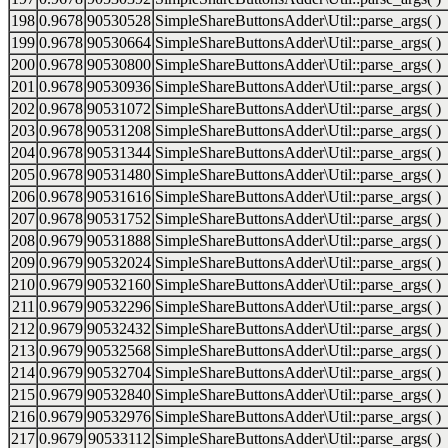
198
0.9678
90530528
SimpleShareButtonsAdder\Util::parse_args( )
199
0.9678
90530664
SimpleShareButtonsAdder\Util::parse_args( )
200
0.9678
90530800
SimpleShareButtonsAdder\Util::parse_args( )
201
0.9678
90530936
SimpleShareButtonsAdder\Util::parse_args( )
202
0.9678
90531072
SimpleShareButtonsAdder\Util::parse_args( )
203
0.9678
90531208
SimpleShareButtonsAdder\Util::parse_args( )
204
0.9678
90531344
SimpleShareButtonsAdder\Util::parse_args( )
205
0.9678
90531480
SimpleShareButtonsAdder\Util::parse_args( )
206
0.9678
90531616
SimpleShareButtonsAdder\Util::parse_args( )
207
0.9678
90531752
SimpleShareButtonsAdder\Util::parse_args( )
208
0.9679
90531888
SimpleShareButtonsAdder\Util::parse_args( )
209
0.9679
90532024
SimpleShareButtonsAdder\Util::parse_args( )
210
0.9679
90532160
SimpleShareButtonsAdder\Util::parse_args( )
211
0.9679
90532296
SimpleShareButtonsAdder\Util::parse_args( )
212
0.9679
90532432
SimpleShareButtonsAdder\Util::parse_args( )
213
0.9679
90532568
SimpleShareButtonsAdder\Util::parse_args( )
214
0.9679
90532704
SimpleShareButtonsAdder\Util::parse_args( )
215
0.9679
90532840
SimpleShareButtonsAdder\Util::parse_args( )
216
0.9679
90532976
SimpleShareButtonsAdder\Util::parse_args( )
217
0.9679
90533112
SimpleShareButtonsAdder\Util::parse_args( )