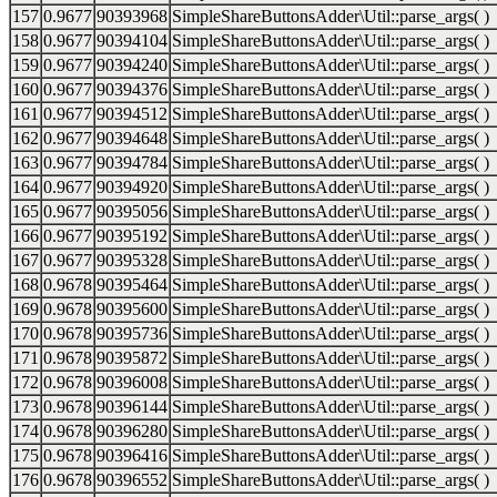
157
0.9677
90393968
SimpleShareButtonsAdder\Util::parse_args( )
158
0.9677
90394104
SimpleShareButtonsAdder\Util::parse_args( )
159
0.9677
90394240
SimpleShareButtonsAdder\Util::parse_args( )
160
0.9677
90394376
SimpleShareButtonsAdder\Util::parse_args( )
161
0.9677
90394512
SimpleShareButtonsAdder\Util::parse_args( )
162
0.9677
90394648
SimpleShareButtonsAdder\Util::parse_args( )
163
0.9677
90394784
SimpleShareButtonsAdder\Util::parse_args( )
164
0.9677
90394920
SimpleShareButtonsAdder\Util::parse_args( )
165
0.9677
90395056
SimpleShareButtonsAdder\Util::parse_args( )
166
0.9677
90395192
SimpleShareButtonsAdder\Util::parse_args( )
167
0.9677
90395328
SimpleShareButtonsAdder\Util::parse_args( )
168
0.9678
90395464
SimpleShareButtonsAdder\Util::parse_args( )
169
0.9678
90395600
SimpleShareButtonsAdder\Util::parse_args( )
170
0.9678
90395736
SimpleShareButtonsAdder\Util::parse_args( )
171
0.9678
90395872
SimpleShareButtonsAdder\Util::parse_args( )
172
0.9678
90396008
SimpleShareButtonsAdder\Util::parse_args( )
173
0.9678
90396144
SimpleShareButtonsAdder\Util::parse_args( )
174
0.9678
90396280
SimpleShareButtonsAdder\Util::parse_args( )
175
0.9678
90396416
SimpleShareButtonsAdder\Util::parse_args( )
176
0.9678
90396552
SimpleShareButtonsAdder\Util::parse_args( )