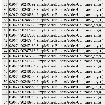
35
0.9674
90246392
SimpleShareButtonsAdder\Util::parse_args( )
36
0.9674
90246528
SimpleShareButtonsAdder\Util::parse_args( )
37
0.9674
90246664
SimpleShareButtonsAdder\Util::parse_args( )
38
0.9674
90246800
SimpleShareButtonsAdder\Util::parse_args( )
39
0.9674
90246936
SimpleShareButtonsAdder\Util::parse_args( )
40
0.9674
90247072
SimpleShareButtonsAdder\Util::parse_args( )
41
0.9674
90247208
SimpleShareButtonsAdder\Util::parse_args( )
42
0.9674
90247344
SimpleShareButtonsAdder\Util::parse_args( )
43
0.9674
90247480
SimpleShareButtonsAdder\Util::parse_args( )
44
0.9674
90247616
SimpleShareButtonsAdder\Util::parse_args( )
45
0.9674
90247752
SimpleShareButtonsAdder\Util::parse_args( )
46
0.9674
90247888
SimpleShareButtonsAdder\Util::parse_args( )
47
0.9674
90248024
SimpleShareButtonsAdder\Util::parse_args( )
48
0.9674
90248160
SimpleShareButtonsAdder\Util::parse_args( )
49
0.9674
90248296
SimpleShareButtonsAdder\Util::parse_args( )
50
0.9674
90248432
SimpleShareButtonsAdder\Util::parse_args( )
51
0.9674
90248568
SimpleShareButtonsAdder\Util::parse_args( )
52
0.9674
90248704
SimpleShareButtonsAdder\Util::parse_args( )
53
0.9675
90248840
SimpleShareButtonsAdder\Util::parse_args( )
54
0.9675
90248976
SimpleShareButtonsAdder\Util::parse_args( )