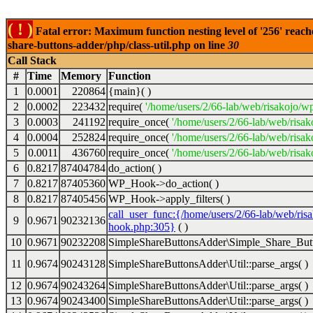
( ! )
Fatal error: Maximum function nesting level of '256' reach
share-buttons-adder/php/class-util.php on line
30
Call Stack
#
Time
Memory
Function
1
0.0001
220864
{main}( )
2
0.0002
223432
require(
'/home/users/2/66-lab/web/risakojo/w
3
0.0003
241192
require_once(
'/home/users/2/66-lab/web/risak
4
0.0004
252824
require_once(
'/home/users/2/66-lab/web/risak
5
0.0011
436760
require_once(
'/home/users/2/66-lab/web/risak
6
0.8217
87404784
do_action( )
7
0.8217
87405360
WP_Hook->do_action( )
8
0.8217
87405456
WP_Hook->apply_filters( )
call_user_func:{/home/users/2/66-lab/web/ris
9
0.9671
90232136
hook.php:305}
( )
10
0.9671
90232208
SimpleShareButtonsAdder\Simple_Share_Butt
11
0.9674
90243128
SimpleShareButtonsAdder\Util::parse_args( )
12
0.9674
90243264
SimpleShareButtonsAdder\Util::parse_args( )
13
0.9674
90243400
SimpleShareButtonsAdder\Util::parse_args( )