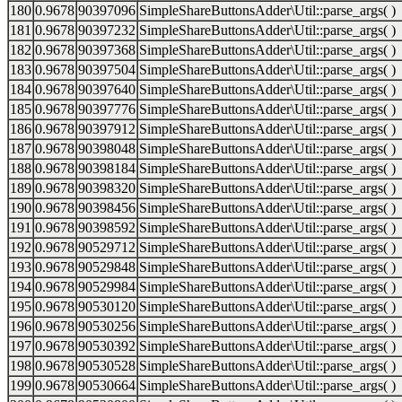
180
0.9678
90397096
SimpleShareButtonsAdder\Util::parse_args( )
181
0.9678
90397232
SimpleShareButtonsAdder\Util::parse_args( )
182
0.9678
90397368
SimpleShareButtonsAdder\Util::parse_args( )
183
0.9678
90397504
SimpleShareButtonsAdder\Util::parse_args( )
184
0.9678
90397640
SimpleShareButtonsAdder\Util::parse_args( )
185
0.9678
90397776
SimpleShareButtonsAdder\Util::parse_args( )
186
0.9678
90397912
SimpleShareButtonsAdder\Util::parse_args( )
187
0.9678
90398048
SimpleShareButtonsAdder\Util::parse_args( )
188
0.9678
90398184
SimpleShareButtonsAdder\Util::parse_args( )
189
0.9678
90398320
SimpleShareButtonsAdder\Util::parse_args( )
190
0.9678
90398456
SimpleShareButtonsAdder\Util::parse_args( )
191
0.9678
90398592
SimpleShareButtonsAdder\Util::parse_args( )
192
0.9678
90529712
SimpleShareButtonsAdder\Util::parse_args( )
193
0.9678
90529848
SimpleShareButtonsAdder\Util::parse_args( )
194
0.9678
90529984
SimpleShareButtonsAdder\Util::parse_args( )
195
0.9678
90530120
SimpleShareButtonsAdder\Util::parse_args( )
196
0.9678
90530256
SimpleShareButtonsAdder\Util::parse_args( )
197
0.9678
90530392
SimpleShareButtonsAdder\Util::parse_args( )
198
0.9678
90530528
SimpleShareButtonsAdder\Util::parse_args( )
199
0.9678
90530664
SimpleShareButtonsAdder\Util::parse_args( )