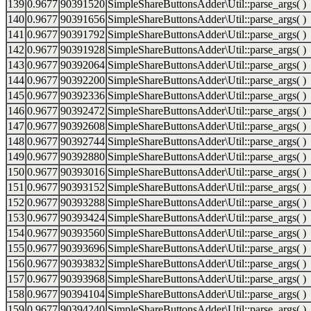
139
0.9677
90391520
SimpleShareButtonsAdder\Util::parse_args( )
140
0.9677
90391656
SimpleShareButtonsAdder\Util::parse_args( )
141
0.9677
90391792
SimpleShareButtonsAdder\Util::parse_args( )
142
0.9677
90391928
SimpleShareButtonsAdder\Util::parse_args( )
143
0.9677
90392064
SimpleShareButtonsAdder\Util::parse_args( )
144
0.9677
90392200
SimpleShareButtonsAdder\Util::parse_args( )
145
0.9677
90392336
SimpleShareButtonsAdder\Util::parse_args( )
146
0.9677
90392472
SimpleShareButtonsAdder\Util::parse_args( )
147
0.9677
90392608
SimpleShareButtonsAdder\Util::parse_args( )
148
0.9677
90392744
SimpleShareButtonsAdder\Util::parse_args( )
149
0.9677
90392880
SimpleShareButtonsAdder\Util::parse_args( )
150
0.9677
90393016
SimpleShareButtonsAdder\Util::parse_args( )
151
0.9677
90393152
SimpleShareButtonsAdder\Util::parse_args( )
152
0.9677
90393288
SimpleShareButtonsAdder\Util::parse_args( )
153
0.9677
90393424
SimpleShareButtonsAdder\Util::parse_args( )
154
0.9677
90393560
SimpleShareButtonsAdder\Util::parse_args( )
155
0.9677
90393696
SimpleShareButtonsAdder\Util::parse_args( )
156
0.9677
90393832
SimpleShareButtonsAdder\Util::parse_args( )
157
0.9677
90393968
SimpleShareButtonsAdder\Util::parse_args( )
158
0.9677
90394104
SimpleShareButtonsAdder\Util::parse_args( )
159
0.9677
90394240
SimpleShareButtonsAdder\Util::parse_args( )