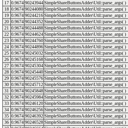
17
0.9674
90243944
SimpleShareButtonsAdder\Util::parse_args( )
18
0.9674
90244080
SimpleShareButtonsAdder\Util::parse_args( )
19
0.9674
90244216
SimpleShareButtonsAdder\Util::parse_args( )
20
0.9674
90244352
SimpleShareButtonsAdder\Util::parse_args( )
21
0.9674
90244488
SimpleShareButtonsAdder\Util::parse_args( )
22
0.9674
90244624
SimpleShareButtonsAdder\Util::parse_args( )
23
0.9674
90244760
SimpleShareButtonsAdder\Util::parse_args( )
24
0.9674
90244896
SimpleShareButtonsAdder\Util::parse_args( )
25
0.9674
90245032
SimpleShareButtonsAdder\Util::parse_args( )
26
0.9674
90245168
SimpleShareButtonsAdder\Util::parse_args( )
27
0.9674
90245304
SimpleShareButtonsAdder\Util::parse_args( )
28
0.9674
90245440
SimpleShareButtonsAdder\Util::parse_args( )
29
0.9674
90245576
SimpleShareButtonsAdder\Util::parse_args( )
30
0.9674
90245712
SimpleShareButtonsAdder\Util::parse_args( )
31
0.9674
90245848
SimpleShareButtonsAdder\Util::parse_args( )
32
0.9674
90245984
SimpleShareButtonsAdder\Util::parse_args( )
33
0.9674
90246120
SimpleShareButtonsAdder\Util::parse_args( )
34
0.9674
90246256
SimpleShareButtonsAdder\Util::parse_args( )
35
0.9674
90246392
SimpleShareButtonsAdder\Util::parse_args( )
36
0.9674
90246528
SimpleShareButtonsAdder\Util::parse_args( )