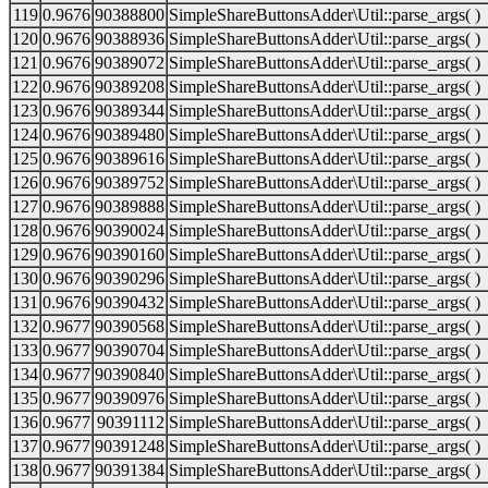
119
0.9676
90388800
SimpleShareButtonsAdder\Util::parse_args( )
120
0.9676
90388936
SimpleShareButtonsAdder\Util::parse_args( )
121
0.9676
90389072
SimpleShareButtonsAdder\Util::parse_args( )
122
0.9676
90389208
SimpleShareButtonsAdder\Util::parse_args( )
123
0.9676
90389344
SimpleShareButtonsAdder\Util::parse_args( )
124
0.9676
90389480
SimpleShareButtonsAdder\Util::parse_args( )
125
0.9676
90389616
SimpleShareButtonsAdder\Util::parse_args( )
126
0.9676
90389752
SimpleShareButtonsAdder\Util::parse_args( )
127
0.9676
90389888
SimpleShareButtonsAdder\Util::parse_args( )
128
0.9676
90390024
SimpleShareButtonsAdder\Util::parse_args( )
129
0.9676
90390160
SimpleShareButtonsAdder\Util::parse_args( )
130
0.9676
90390296
SimpleShareButtonsAdder\Util::parse_args( )
131
0.9676
90390432
SimpleShareButtonsAdder\Util::parse_args( )
132
0.9677
90390568
SimpleShareButtonsAdder\Util::parse_args( )
133
0.9677
90390704
SimpleShareButtonsAdder\Util::parse_args( )
134
0.9677
90390840
SimpleShareButtonsAdder\Util::parse_args( )
135
0.9677
90390976
SimpleShareButtonsAdder\Util::parse_args( )
136
0.9677
90391112
SimpleShareButtonsAdder\Util::parse_args( )
137
0.9677
90391248
SimpleShareButtonsAdder\Util::parse_args( )
138
0.9677
90391384
SimpleShareButtonsAdder\Util::parse_args( )