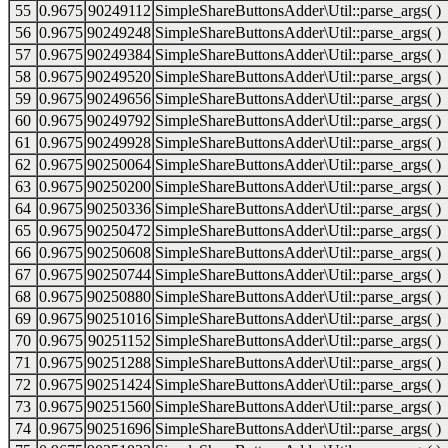
55
0.9675
90249112
SimpleShareButtonsAdder\Util::parse_args( )
56
0.9675
90249248
SimpleShareButtonsAdder\Util::parse_args( )
57
0.9675
90249384
SimpleShareButtonsAdder\Util::parse_args( )
58
0.9675
90249520
SimpleShareButtonsAdder\Util::parse_args( )
59
0.9675
90249656
SimpleShareButtonsAdder\Util::parse_args( )
60
0.9675
90249792
SimpleShareButtonsAdder\Util::parse_args( )
61
0.9675
90249928
SimpleShareButtonsAdder\Util::parse_args( )
62
0.9675
90250064
SimpleShareButtonsAdder\Util::parse_args( )
63
0.9675
90250200
SimpleShareButtonsAdder\Util::parse_args( )
64
0.9675
90250336
SimpleShareButtonsAdder\Util::parse_args( )
65
0.9675
90250472
SimpleShareButtonsAdder\Util::parse_args( )
66
0.9675
90250608
SimpleShareButtonsAdder\Util::parse_args( )
67
0.9675
90250744
SimpleShareButtonsAdder\Util::parse_args( )
68
0.9675
90250880
SimpleShareButtonsAdder\Util::parse_args( )
69
0.9675
90251016
SimpleShareButtonsAdder\Util::parse_args( )
70
0.9675
90251152
SimpleShareButtonsAdder\Util::parse_args( )
71
0.9675
90251288
SimpleShareButtonsAdder\Util::parse_args( )
72
0.9675
90251424
SimpleShareButtonsAdder\Util::parse_args( )
73
0.9675
90251560
SimpleShareButtonsAdder\Util::parse_args( )
74
0.9675
90251696
SimpleShareButtonsAdder\Util::parse_args( )