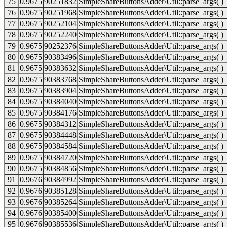
75
0.9675
90251832
SimpleShareButtonsAdder\Util::parse_args( )
76
0.9675
90251968
SimpleShareButtonsAdder\Util::parse_args( )
77
0.9675
90252104
SimpleShareButtonsAdder\Util::parse_args( )
78
0.9675
90252240
SimpleShareButtonsAdder\Util::parse_args( )
79
0.9675
90252376
SimpleShareButtonsAdder\Util::parse_args( )
80
0.9675
90383496
SimpleShareButtonsAdder\Util::parse_args( )
81
0.9675
90383632
SimpleShareButtonsAdder\Util::parse_args( )
82
0.9675
90383768
SimpleShareButtonsAdder\Util::parse_args( )
83
0.9675
90383904
SimpleShareButtonsAdder\Util::parse_args( )
84
0.9675
90384040
SimpleShareButtonsAdder\Util::parse_args( )
85
0.9675
90384176
SimpleShareButtonsAdder\Util::parse_args( )
86
0.9675
90384312
SimpleShareButtonsAdder\Util::parse_args( )
87
0.9675
90384448
SimpleShareButtonsAdder\Util::parse_args( )
88
0.9675
90384584
SimpleShareButtonsAdder\Util::parse_args( )
89
0.9675
90384720
SimpleShareButtonsAdder\Util::parse_args( )
90
0.9675
90384856
SimpleShareButtonsAdder\Util::parse_args( )
91
0.9676
90384992
SimpleShareButtonsAdder\Util::parse_args( )
92
0.9676
90385128
SimpleShareButtonsAdder\Util::parse_args( )
93
0.9676
90385264
SimpleShareButtonsAdder\Util::parse_args( )
94
0.9676
90385400
SimpleShareButtonsAdder\Util::parse_args( )
95
0.9676
90385536
SimpleShareButtonsAdder\Util::parse_args( )