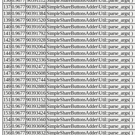
136
0.9677
90391112
SimpleShareButtonsAdder\Util::parse_args( )
137
0.9677
90391248
SimpleShareButtonsAdder\Util::parse_args( )
138
0.9677
90391384
SimpleShareButtonsAdder\Util::parse_args( )
139
0.9677
90391520
SimpleShareButtonsAdder\Util::parse_args( )
140
0.9677
90391656
SimpleShareButtonsAdder\Util::parse_args( )
141
0.9677
90391792
SimpleShareButtonsAdder\Util::parse_args( )
142
0.9677
90391928
SimpleShareButtonsAdder\Util::parse_args( )
143
0.9677
90392064
SimpleShareButtonsAdder\Util::parse_args( )
144
0.9677
90392200
SimpleShareButtonsAdder\Util::parse_args( )
145
0.9677
90392336
SimpleShareButtonsAdder\Util::parse_args( )
146
0.9677
90392472
SimpleShareButtonsAdder\Util::parse_args( )
147
0.9677
90392608
SimpleShareButtonsAdder\Util::parse_args( )
148
0.9677
90392744
SimpleShareButtonsAdder\Util::parse_args( )
149
0.9677
90392880
SimpleShareButtonsAdder\Util::parse_args( )
150
0.9677
90393016
SimpleShareButtonsAdder\Util::parse_args( )
151
0.9677
90393152
SimpleShareButtonsAdder\Util::parse_args( )
152
0.9677
90393288
SimpleShareButtonsAdder\Util::parse_args( )
153
0.9677
90393424
SimpleShareButtonsAdder\Util::parse_args( )
154
0.9677
90393560
SimpleShareButtonsAdder\Util::parse_args( )
155
0.9677
90393696
SimpleShareButtonsAdder\Util::parse_args( )
156
0.9677
90393832
SimpleShareButtonsAdder\Util::parse_args( )