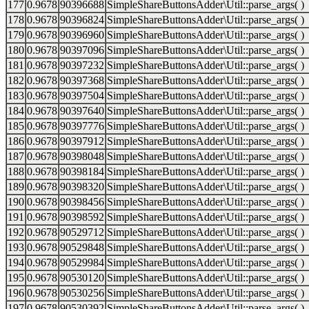
177
0.9678
90396688
SimpleShareButtonsAdder\Util::parse_args( )
178
0.9678
90396824
SimpleShareButtonsAdder\Util::parse_args( )
179
0.9678
90396960
SimpleShareButtonsAdder\Util::parse_args( )
180
0.9678
90397096
SimpleShareButtonsAdder\Util::parse_args( )
181
0.9678
90397232
SimpleShareButtonsAdder\Util::parse_args( )
182
0.9678
90397368
SimpleShareButtonsAdder\Util::parse_args( )
183
0.9678
90397504
SimpleShareButtonsAdder\Util::parse_args( )
184
0.9678
90397640
SimpleShareButtonsAdder\Util::parse_args( )
185
0.9678
90397776
SimpleShareButtonsAdder\Util::parse_args( )
186
0.9678
90397912
SimpleShareButtonsAdder\Util::parse_args( )
187
0.9678
90398048
SimpleShareButtonsAdder\Util::parse_args( )
188
0.9678
90398184
SimpleShareButtonsAdder\Util::parse_args( )
189
0.9678
90398320
SimpleShareButtonsAdder\Util::parse_args( )
190
0.9678
90398456
SimpleShareButtonsAdder\Util::parse_args( )
191
0.9678
90398592
SimpleShareButtonsAdder\Util::parse_args( )
192
0.9678
90529712
SimpleShareButtonsAdder\Util::parse_args( )
193
0.9678
90529848
SimpleShareButtonsAdder\Util::parse_args( )
194
0.9678
90529984
SimpleShareButtonsAdder\Util::parse_args( )
195
0.9678
90530120
SimpleShareButtonsAdder\Util::parse_args( )
196
0.9678
90530256
SimpleShareButtonsAdder\Util::parse_args( )
197
0.9678
90530392
SimpleShareButtonsAdder\Util::parse_args( )