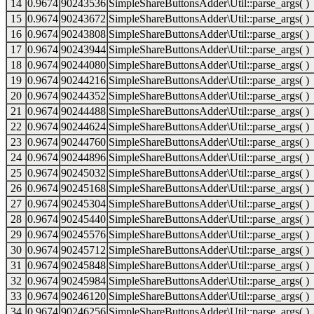
14
0.9674
90243536
SimpleShareButtonsAdder\Util::parse_args( )
15
0.9674
90243672
SimpleShareButtonsAdder\Util::parse_args( )
16
0.9674
90243808
SimpleShareButtonsAdder\Util::parse_args( )
17
0.9674
90243944
SimpleShareButtonsAdder\Util::parse_args( )
18
0.9674
90244080
SimpleShareButtonsAdder\Util::parse_args( )
19
0.9674
90244216
SimpleShareButtonsAdder\Util::parse_args( )
20
0.9674
90244352
SimpleShareButtonsAdder\Util::parse_args( )
21
0.9674
90244488
SimpleShareButtonsAdder\Util::parse_args( )
22
0.9674
90244624
SimpleShareButtonsAdder\Util::parse_args( )
23
0.9674
90244760
SimpleShareButtonsAdder\Util::parse_args( )
24
0.9674
90244896
SimpleShareButtonsAdder\Util::parse_args( )
25
0.9674
90245032
SimpleShareButtonsAdder\Util::parse_args( )
26
0.9674
90245168
SimpleShareButtonsAdder\Util::parse_args( )
27
0.9674
90245304
SimpleShareButtonsAdder\Util::parse_args( )
28
0.9674
90245440
SimpleShareButtonsAdder\Util::parse_args( )
29
0.9674
90245576
SimpleShareButtonsAdder\Util::parse_args( )
30
0.9674
90245712
SimpleShareButtonsAdder\Util::parse_args( )
31
0.9674
90245848
SimpleShareButtonsAdder\Util::parse_args( )
32
0.9674
90245984
SimpleShareButtonsAdder\Util::parse_args( )
33
0.9674
90246120
SimpleShareButtonsAdder\Util::parse_args( )
34
0.9674
90246256
SimpleShareButtonsAdder\Util::parse_args( )