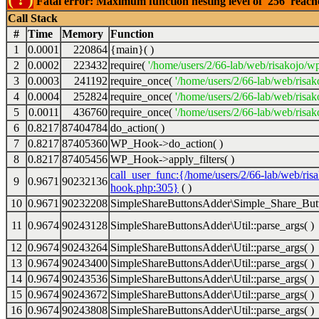
Fatal error: Maximum function nesting level of '256' reac
Call Stack
#
Time
Memory
Function
1
0.0001
220864
{main}( )
2
0.0002
223432
require(
'/home/users/2/66-lab/web/risakojo/w
3
0.0003
241192
require_once(
'/home/users/2/66-lab/web/risak
4
0.0004
252824
require_once(
'/home/users/2/66-lab/web/risak
5
0.0011
436760
require_once(
'/home/users/2/66-lab/web/risak
6
0.8217
87404784
do_action( )
7
0.8217
87405360
WP_Hook->do_action( )
8
0.8217
87405456
WP_Hook->apply_filters( )
call_user_func:{/home/users/2/66-lab/web/ris
9
0.9671
90232136
hook.php:305}
( )
10
0.9671
90232208
SimpleShareButtonsAdder\Simple_Share_Butt
11
0.9674
90243128
SimpleShareButtonsAdder\Util::parse_args( )
12
0.9674
90243264
SimpleShareButtonsAdder\Util::parse_args( )
13
0.9674
90243400
SimpleShareButtonsAdder\Util::parse_args( )
14
0.9674
90243536
SimpleShareButtonsAdder\Util::parse_args( )
15
0.9674
90243672
SimpleShareButtonsAdder\Util::parse_args( )
16
0.9674
90243808
SimpleShareButtonsAdder\Util::parse_args( )