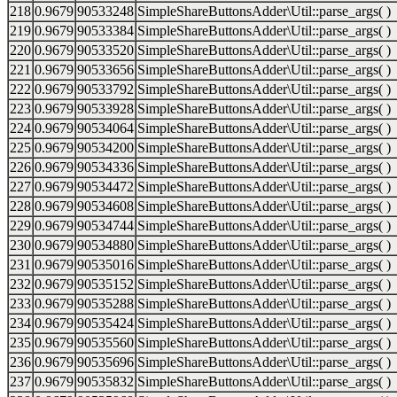
218
0.9679
90533248
SimpleShareButtonsAdder\Util::parse_args( )
219
0.9679
90533384
SimpleShareButtonsAdder\Util::parse_args( )
220
0.9679
90533520
SimpleShareButtonsAdder\Util::parse_args( )
221
0.9679
90533656
SimpleShareButtonsAdder\Util::parse_args( )
222
0.9679
90533792
SimpleShareButtonsAdder\Util::parse_args( )
223
0.9679
90533928
SimpleShareButtonsAdder\Util::parse_args( )
224
0.9679
90534064
SimpleShareButtonsAdder\Util::parse_args( )
225
0.9679
90534200
SimpleShareButtonsAdder\Util::parse_args( )
226
0.9679
90534336
SimpleShareButtonsAdder\Util::parse_args( )
227
0.9679
90534472
SimpleShareButtonsAdder\Util::parse_args( )
228
0.9679
90534608
SimpleShareButtonsAdder\Util::parse_args( )
229
0.9679
90534744
SimpleShareButtonsAdder\Util::parse_args( )
230
0.9679
90534880
SimpleShareButtonsAdder\Util::parse_args( )
231
0.9679
90535016
SimpleShareButtonsAdder\Util::parse_args( )
232
0.9679
90535152
SimpleShareButtonsAdder\Util::parse_args( )
233
0.9679
90535288
SimpleShareButtonsAdder\Util::parse_args( )
234
0.9679
90535424
SimpleShareButtonsAdder\Util::parse_args( )
235
0.9679
90535560
SimpleShareButtonsAdder\Util::parse_args( )
236
0.9679
90535696
SimpleShareButtonsAdder\Util::parse_args( )
237
0.9679
90535832
SimpleShareButtonsAdder\Util::parse_args( )