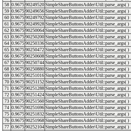
58
0.9675
90249520
SimpleShareButtonsAdder\Util::parse_args( )
59
0.9675
90249656
SimpleShareButtonsAdder\Util::parse_args( )
60
0.9675
90249792
SimpleShareButtonsAdder\Util::parse_args( )
61
0.9675
90249928
SimpleShareButtonsAdder\Util::parse_args( )
62
0.9675
90250064
SimpleShareButtonsAdder\Util::parse_args( )
63
0.9675
90250200
SimpleShareButtonsAdder\Util::parse_args( )
64
0.9675
90250336
SimpleShareButtonsAdder\Util::parse_args( )
65
0.9675
90250472
SimpleShareButtonsAdder\Util::parse_args( )
66
0.9675
90250608
SimpleShareButtonsAdder\Util::parse_args( )
67
0.9675
90250744
SimpleShareButtonsAdder\Util::parse_args( )
68
0.9675
90250880
SimpleShareButtonsAdder\Util::parse_args( )
69
0.9675
90251016
SimpleShareButtonsAdder\Util::parse_args( )
70
0.9675
90251152
SimpleShareButtonsAdder\Util::parse_args( )
71
0.9675
90251288
SimpleShareButtonsAdder\Util::parse_args( )
72
0.9675
90251424
SimpleShareButtonsAdder\Util::parse_args( )
73
0.9675
90251560
SimpleShareButtonsAdder\Util::parse_args( )
74
0.9675
90251696
SimpleShareButtonsAdder\Util::parse_args( )
75
0.9675
90251832
SimpleShareButtonsAdder\Util::parse_args( )
76
0.9675
90251968
SimpleShareButtonsAdder\Util::parse_args( )
77
0.9675
90252104
SimpleShareButtonsAdder\Util::parse_args( )