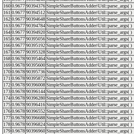
160
0.9677
90394376
SimpleShareButtonsAdder\Util::parse_args( )
161
0.9677
90394512
SimpleShareButtonsAdder\Util::parse_args( )
162
0.9677
90394648
SimpleShareButtonsAdder\Util::parse_args( )
163
0.9677
90394784
SimpleShareButtonsAdder\Util::parse_args( )
164
0.9677
90394920
SimpleShareButtonsAdder\Util::parse_args( )
165
0.9677
90395056
SimpleShareButtonsAdder\Util::parse_args( )
166
0.9677
90395192
SimpleShareButtonsAdder\Util::parse_args( )
167
0.9677
90395328
SimpleShareButtonsAdder\Util::parse_args( )
168
0.9678
90395464
SimpleShareButtonsAdder\Util::parse_args( )
169
0.9678
90395600
SimpleShareButtonsAdder\Util::parse_args( )
170
0.9678
90395736
SimpleShareButtonsAdder\Util::parse_args( )
171
0.9678
90395872
SimpleShareButtonsAdder\Util::parse_args( )
172
0.9678
90396008
SimpleShareButtonsAdder\Util::parse_args( )
173
0.9678
90396144
SimpleShareButtonsAdder\Util::parse_args( )
174
0.9678
90396280
SimpleShareButtonsAdder\Util::parse_args( )
175
0.9678
90396416
SimpleShareButtonsAdder\Util::parse_args( )
176
0.9678
90396552
SimpleShareButtonsAdder\Util::parse_args( )
177
0.9678
90396688
SimpleShareButtonsAdder\Util::parse_args( )
178
0.9678
90396824
SimpleShareButtonsAdder\Util::parse_args( )
179
0.9678
90396960
SimpleShareButtonsAdder\Util::parse_args( )