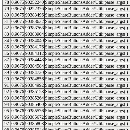
78
0.9675
90252240
SimpleShareButtonsAdder\Util::parse_args( )
79
0.9675
90252376
SimpleShareButtonsAdder\Util::parse_args( )
80
0.9675
90383496
SimpleShareButtonsAdder\Util::parse_args( )
81
0.9675
90383632
SimpleShareButtonsAdder\Util::parse_args( )
82
0.9675
90383768
SimpleShareButtonsAdder\Util::parse_args( )
83
0.9675
90383904
SimpleShareButtonsAdder\Util::parse_args( )
84
0.9675
90384040
SimpleShareButtonsAdder\Util::parse_args( )
85
0.9675
90384176
SimpleShareButtonsAdder\Util::parse_args( )
86
0.9675
90384312
SimpleShareButtonsAdder\Util::parse_args( )
87
0.9675
90384448
SimpleShareButtonsAdder\Util::parse_args( )
88
0.9675
90384584
SimpleShareButtonsAdder\Util::parse_args( )
89
0.9675
90384720
SimpleShareButtonsAdder\Util::parse_args( )
90
0.9675
90384856
SimpleShareButtonsAdder\Util::parse_args( )
91
0.9676
90384992
SimpleShareButtonsAdder\Util::parse_args( )
92
0.9676
90385128
SimpleShareButtonsAdder\Util::parse_args( )
93
0.9676
90385264
SimpleShareButtonsAdder\Util::parse_args( )
94
0.9676
90385400
SimpleShareButtonsAdder\Util::parse_args( )
95
0.9676
90385536
SimpleShareButtonsAdder\Util::parse_args( )
96
0.9676
90385672
SimpleShareButtonsAdder\Util::parse_args( )
97
0.9676
90385808
SimpleShareButtonsAdder\Util::parse_args( )
98
0.9676
90385944
SimpleShareButtonsAdder\Util::parse_args( )