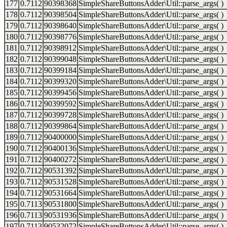
177
0.7112
90398368
SimpleShareButtonsAdder\Util::parse_args( )
178
0.7112
90398504
SimpleShareButtonsAdder\Util::parse_args( )
179
0.7112
90398640
SimpleShareButtonsAdder\Util::parse_args( )
180
0.7112
90398776
SimpleShareButtonsAdder\Util::parse_args( )
181
0.7112
90398912
SimpleShareButtonsAdder\Util::parse_args( )
182
0.7112
90399048
SimpleShareButtonsAdder\Util::parse_args( )
183
0.7112
90399184
SimpleShareButtonsAdder\Util::parse_args( )
184
0.7112
90399320
SimpleShareButtonsAdder\Util::parse_args( )
185
0.7112
90399456
SimpleShareButtonsAdder\Util::parse_args( )
186
0.7112
90399592
SimpleShareButtonsAdder\Util::parse_args( )
187
0.7112
90399728
SimpleShareButtonsAdder\Util::parse_args( )
188
0.7112
90399864
SimpleShareButtonsAdder\Util::parse_args( )
189
0.7112
90400000
SimpleShareButtonsAdder\Util::parse_args( )
190
0.7112
90400136
SimpleShareButtonsAdder\Util::parse_args( )
191
0.7112
90400272
SimpleShareButtonsAdder\Util::parse_args( )
192
0.7112
90531392
SimpleShareButtonsAdder\Util::parse_args( )
193
0.7112
90531528
SimpleShareButtonsAdder\Util::parse_args( )
194
0.7112
90531664
SimpleShareButtonsAdder\Util::parse_args( )
195
0.7113
90531800
SimpleShareButtonsAdder\Util::parse_args( )
196
0.7113
90531936
SimpleShareButtonsAdder\Util::parse_args( )
197
0.7113
90532072
SimpleShareButtonsAdder\Util::parse_args( )