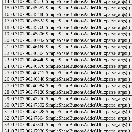
14
0.7107
90245216
SimpleShareButtonsAdder\Util::parse_args( )
15
0.7107
90245352
SimpleShareButtonsAdder\Util::parse_args( )
16
0.7107
90245488
SimpleShareButtonsAdder\Util::parse_args( )
17
0.7107
90245624
SimpleShareButtonsAdder\Util::parse_args( )
18
0.7107
90245760
SimpleShareButtonsAdder\Util::parse_args( )
19
0.7107
90245896
SimpleShareButtonsAdder\Util::parse_args( )
20
0.7107
90246032
SimpleShareButtonsAdder\Util::parse_args( )
21
0.7107
90246168
SimpleShareButtonsAdder\Util::parse_args( )
22
0.7107
90246304
SimpleShareButtonsAdder\Util::parse_args( )
23
0.7107
90246440
SimpleShareButtonsAdder\Util::parse_args( )
24
0.7107
90246576
SimpleShareButtonsAdder\Util::parse_args( )
25
0.7107
90246712
SimpleShareButtonsAdder\Util::parse_args( )
26
0.7107
90246848
SimpleShareButtonsAdder\Util::parse_args( )
27
0.7107
90246984
SimpleShareButtonsAdder\Util::parse_args( )
28
0.7107
90247120
SimpleShareButtonsAdder\Util::parse_args( )
29
0.7107
90247256
SimpleShareButtonsAdder\Util::parse_args( )
30
0.7107
90247392
SimpleShareButtonsAdder\Util::parse_args( )
31
0.7107
90247528
SimpleShareButtonsAdder\Util::parse_args( )
32
0.7107
90247664
SimpleShareButtonsAdder\Util::parse_args( )
33
0.7107
90247800
SimpleShareButtonsAdder\Util::parse_args( )
34
0.7107
90247936
SimpleShareButtonsAdder\Util::parse_args( )