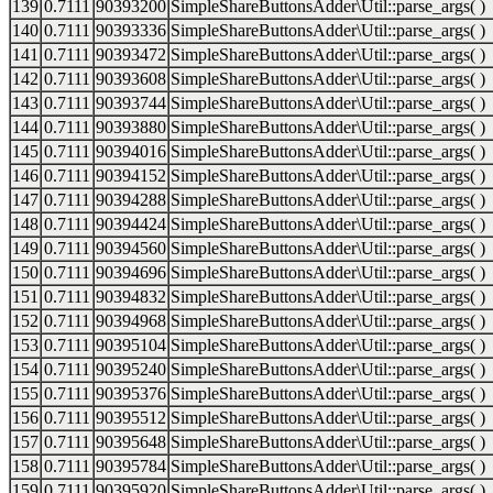
139
0.7111
90393200
SimpleShareButtonsAdder\Util::parse_args( )
140
0.7111
90393336
SimpleShareButtonsAdder\Util::parse_args( )
141
0.7111
90393472
SimpleShareButtonsAdder\Util::parse_args( )
142
0.7111
90393608
SimpleShareButtonsAdder\Util::parse_args( )
143
0.7111
90393744
SimpleShareButtonsAdder\Util::parse_args( )
144
0.7111
90393880
SimpleShareButtonsAdder\Util::parse_args( )
145
0.7111
90394016
SimpleShareButtonsAdder\Util::parse_args( )
146
0.7111
90394152
SimpleShareButtonsAdder\Util::parse_args( )
147
0.7111
90394288
SimpleShareButtonsAdder\Util::parse_args( )
148
0.7111
90394424
SimpleShareButtonsAdder\Util::parse_args( )
149
0.7111
90394560
SimpleShareButtonsAdder\Util::parse_args( )
150
0.7111
90394696
SimpleShareButtonsAdder\Util::parse_args( )
151
0.7111
90394832
SimpleShareButtonsAdder\Util::parse_args( )
152
0.7111
90394968
SimpleShareButtonsAdder\Util::parse_args( )
153
0.7111
90395104
SimpleShareButtonsAdder\Util::parse_args( )
154
0.7111
90395240
SimpleShareButtonsAdder\Util::parse_args( )
155
0.7111
90395376
SimpleShareButtonsAdder\Util::parse_args( )
156
0.7111
90395512
SimpleShareButtonsAdder\Util::parse_args( )
157
0.7111
90395648
SimpleShareButtonsAdder\Util::parse_args( )
158
0.7111
90395784
SimpleShareButtonsAdder\Util::parse_args( )
159
0.7111
90395920
SimpleShareButtonsAdder\Util::parse_args( )