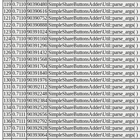
119
0.7110
90390480
SimpleShareButtonsAdder\Util::parse_args( )
120
0.7110
90390616
SimpleShareButtonsAdder\Util::parse_args( )
121
0.7110
90390752
SimpleShareButtonsAdder\Util::parse_args( )
122
0.7110
90390888
SimpleShareButtonsAdder\Util::parse_args( )
123
0.7110
90391024
SimpleShareButtonsAdder\Util::parse_args( )
124
0.7110
90391160
SimpleShareButtonsAdder\Util::parse_args( )
125
0.7110
90391296
SimpleShareButtonsAdder\Util::parse_args( )
126
0.7110
90391432
SimpleShareButtonsAdder\Util::parse_args( )
127
0.7110
90391568
SimpleShareButtonsAdder\Util::parse_args( )
128
0.7110
90391704
SimpleShareButtonsAdder\Util::parse_args( )
129
0.7110
90391840
SimpleShareButtonsAdder\Util::parse_args( )
130
0.7110
90391976
SimpleShareButtonsAdder\Util::parse_args( )
131
0.7110
90392112
SimpleShareButtonsAdder\Util::parse_args( )
132
0.7110
90392248
SimpleShareButtonsAdder\Util::parse_args( )
133
0.7110
90392384
SimpleShareButtonsAdder\Util::parse_args( )
134
0.7110
90392520
SimpleShareButtonsAdder\Util::parse_args( )
135
0.7111
90392656
SimpleShareButtonsAdder\Util::parse_args( )
136
0.7111
90392792
SimpleShareButtonsAdder\Util::parse_args( )
137
0.7111
90392928
SimpleShareButtonsAdder\Util::parse_args( )
138
0.7111
90393064
SimpleShareButtonsAdder\Util::parse_args( )