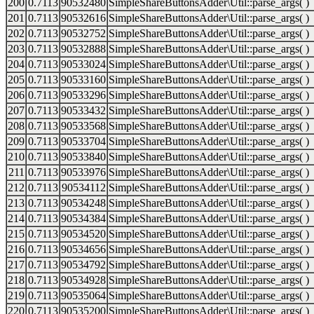
200
0.7113
90532480
SimpleShareButtonsAdder\Util::parse_args( )
201
0.7113
90532616
SimpleShareButtonsAdder\Util::parse_args( )
202
0.7113
90532752
SimpleShareButtonsAdder\Util::parse_args( )
203
0.7113
90532888
SimpleShareButtonsAdder\Util::parse_args( )
204
0.7113
90533024
SimpleShareButtonsAdder\Util::parse_args( )
205
0.7113
90533160
SimpleShareButtonsAdder\Util::parse_args( )
206
0.7113
90533296
SimpleShareButtonsAdder\Util::parse_args( )
207
0.7113
90533432
SimpleShareButtonsAdder\Util::parse_args( )
208
0.7113
90533568
SimpleShareButtonsAdder\Util::parse_args( )
209
0.7113
90533704
SimpleShareButtonsAdder\Util::parse_args( )
210
0.7113
90533840
SimpleShareButtonsAdder\Util::parse_args( )
211
0.7113
90533976
SimpleShareButtonsAdder\Util::parse_args( )
212
0.7113
90534112
SimpleShareButtonsAdder\Util::parse_args( )
213
0.7113
90534248
SimpleShareButtonsAdder\Util::parse_args( )
214
0.7113
90534384
SimpleShareButtonsAdder\Util::parse_args( )
215
0.7113
90534520
SimpleShareButtonsAdder\Util::parse_args( )
216
0.7113
90534656
SimpleShareButtonsAdder\Util::parse_args( )
217
0.7113
90534792
SimpleShareButtonsAdder\Util::parse_args( )
218
0.7113
90534928
SimpleShareButtonsAdder\Util::parse_args( )
219
0.7113
90535064
SimpleShareButtonsAdder\Util::parse_args( )
220
0.7113
90535200
SimpleShareButtonsAdder\Util::parse_args( )