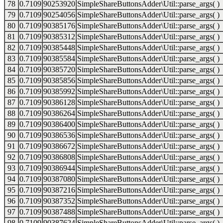
78
0.7109
90253920
SimpleShareButtonsAdder\Util::parse_args( )
79
0.7109
90254056
SimpleShareButtonsAdder\Util::parse_args( )
80
0.7109
90385176
SimpleShareButtonsAdder\Util::parse_args( )
81
0.7109
90385312
SimpleShareButtonsAdder\Util::parse_args( )
82
0.7109
90385448
SimpleShareButtonsAdder\Util::parse_args( )
83
0.7109
90385584
SimpleShareButtonsAdder\Util::parse_args( )
84
0.7109
90385720
SimpleShareButtonsAdder\Util::parse_args( )
85
0.7109
90385856
SimpleShareButtonsAdder\Util::parse_args( )
86
0.7109
90385992
SimpleShareButtonsAdder\Util::parse_args( )
87
0.7109
90386128
SimpleShareButtonsAdder\Util::parse_args( )
88
0.7109
90386264
SimpleShareButtonsAdder\Util::parse_args( )
89
0.7109
90386400
SimpleShareButtonsAdder\Util::parse_args( )
90
0.7109
90386536
SimpleShareButtonsAdder\Util::parse_args( )
91
0.7109
90386672
SimpleShareButtonsAdder\Util::parse_args( )
92
0.7109
90386808
SimpleShareButtonsAdder\Util::parse_args( )
93
0.7109
90386944
SimpleShareButtonsAdder\Util::parse_args( )
94
0.7109
90387080
SimpleShareButtonsAdder\Util::parse_args( )
95
0.7109
90387216
SimpleShareButtonsAdder\Util::parse_args( )
96
0.7109
90387352
SimpleShareButtonsAdder\Util::parse_args( )
97
0.7109
90387488
SimpleShareButtonsAdder\Util::parse_args( )
98
0.7109
90387624
SimpleShareButtonsAdder\Util::parse_args( )