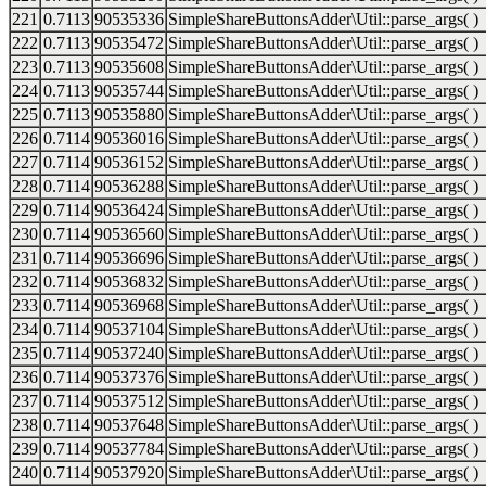
221
0.7113
90535336
SimpleShareButtonsAdder\Util::parse_args( )
222
0.7113
90535472
SimpleShareButtonsAdder\Util::parse_args( )
223
0.7113
90535608
SimpleShareButtonsAdder\Util::parse_args( )
224
0.7113
90535744
SimpleShareButtonsAdder\Util::parse_args( )
225
0.7113
90535880
SimpleShareButtonsAdder\Util::parse_args( )
226
0.7114
90536016
SimpleShareButtonsAdder\Util::parse_args( )
227
0.7114
90536152
SimpleShareButtonsAdder\Util::parse_args( )
228
0.7114
90536288
SimpleShareButtonsAdder\Util::parse_args( )
229
0.7114
90536424
SimpleShareButtonsAdder\Util::parse_args( )
230
0.7114
90536560
SimpleShareButtonsAdder\Util::parse_args( )
231
0.7114
90536696
SimpleShareButtonsAdder\Util::parse_args( )
232
0.7114
90536832
SimpleShareButtonsAdder\Util::parse_args( )
233
0.7114
90536968
SimpleShareButtonsAdder\Util::parse_args( )
234
0.7114
90537104
SimpleShareButtonsAdder\Util::parse_args( )
235
0.7114
90537240
SimpleShareButtonsAdder\Util::parse_args( )
236
0.7114
90537376
SimpleShareButtonsAdder\Util::parse_args( )
237
0.7114
90537512
SimpleShareButtonsAdder\Util::parse_args( )
238
0.7114
90537648
SimpleShareButtonsAdder\Util::parse_args( )
239
0.7114
90537784
SimpleShareButtonsAdder\Util::parse_args( )
240
0.7114
90537920
SimpleShareButtonsAdder\Util::parse_args( )