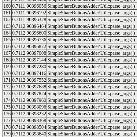
160
0.7111
90396056
SimpleShareButtonsAdder\Util::parse_args( )
161
0.7111
90396192
SimpleShareButtonsAdder\Util::parse_args( )
162
0.7111
90396328
SimpleShareButtonsAdder\Util::parse_args( )
163
0.7112
90396464
SimpleShareButtonsAdder\Util::parse_args( )
164
0.7112
90396600
SimpleShareButtonsAdder\Util::parse_args( )
165
0.7112
90396736
SimpleShareButtonsAdder\Util::parse_args( )
166
0.7112
90396872
SimpleShareButtonsAdder\Util::parse_args( )
167
0.7112
90397008
SimpleShareButtonsAdder\Util::parse_args( )
168
0.7112
90397144
SimpleShareButtonsAdder\Util::parse_args( )
169
0.7112
90397280
SimpleShareButtonsAdder\Util::parse_args( )
170
0.7112
90397416
SimpleShareButtonsAdder\Util::parse_args( )
171
0.7112
90397552
SimpleShareButtonsAdder\Util::parse_args( )
172
0.7112
90397688
SimpleShareButtonsAdder\Util::parse_args( )
173
0.7112
90397824
SimpleShareButtonsAdder\Util::parse_args( )
174
0.7112
90397960
SimpleShareButtonsAdder\Util::parse_args( )
175
0.7112
90398096
SimpleShareButtonsAdder\Util::parse_args( )
176
0.7112
90398232
SimpleShareButtonsAdder\Util::parse_args( )
177
0.7112
90398368
SimpleShareButtonsAdder\Util::parse_args( )
178
0.7112
90398504
SimpleShareButtonsAdder\Util::parse_args( )
179
0.7112
90398640
SimpleShareButtonsAdder\Util::parse_args( )