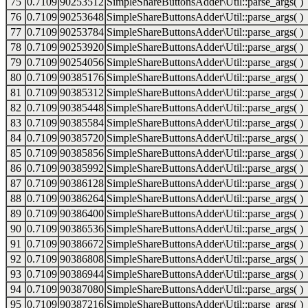
75
0.7109
90253512
SimpleShareButtonsAdder\Util::parse_args( )
76
0.7109
90253648
SimpleShareButtonsAdder\Util::parse_args( )
77
0.7109
90253784
SimpleShareButtonsAdder\Util::parse_args( )
78
0.7109
90253920
SimpleShareButtonsAdder\Util::parse_args( )
79
0.7109
90254056
SimpleShareButtonsAdder\Util::parse_args( )
80
0.7109
90385176
SimpleShareButtonsAdder\Util::parse_args( )
81
0.7109
90385312
SimpleShareButtonsAdder\Util::parse_args( )
82
0.7109
90385448
SimpleShareButtonsAdder\Util::parse_args( )
83
0.7109
90385584
SimpleShareButtonsAdder\Util::parse_args( )
84
0.7109
90385720
SimpleShareButtonsAdder\Util::parse_args( )
85
0.7109
90385856
SimpleShareButtonsAdder\Util::parse_args( )
86
0.7109
90385992
SimpleShareButtonsAdder\Util::parse_args( )
87
0.7109
90386128
SimpleShareButtonsAdder\Util::parse_args( )
88
0.7109
90386264
SimpleShareButtonsAdder\Util::parse_args( )
89
0.7109
90386400
SimpleShareButtonsAdder\Util::parse_args( )
90
0.7109
90386536
SimpleShareButtonsAdder\Util::parse_args( )
91
0.7109
90386672
SimpleShareButtonsAdder\Util::parse_args( )
92
0.7109
90386808
SimpleShareButtonsAdder\Util::parse_args( )
93
0.7109
90386944
SimpleShareButtonsAdder\Util::parse_args( )
94
0.7109
90387080
SimpleShareButtonsAdder\Util::parse_args( )
95
0.7109
90387216
SimpleShareButtonsAdder\Util::parse_args( )