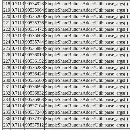
218
0.7113
90534928
SimpleShareButtonsAdder\Util::parse_args( )
219
0.7113
90535064
SimpleShareButtonsAdder\Util::parse_args( )
220
0.7113
90535200
SimpleShareButtonsAdder\Util::parse_args( )
221
0.7113
90535336
SimpleShareButtonsAdder\Util::parse_args( )
222
0.7113
90535472
SimpleShareButtonsAdder\Util::parse_args( )
223
0.7113
90535608
SimpleShareButtonsAdder\Util::parse_args( )
224
0.7113
90535744
SimpleShareButtonsAdder\Util::parse_args( )
225
0.7113
90535880
SimpleShareButtonsAdder\Util::parse_args( )
226
0.7114
90536016
SimpleShareButtonsAdder\Util::parse_args( )
227
0.7114
90536152
SimpleShareButtonsAdder\Util::parse_args( )
228
0.7114
90536288
SimpleShareButtonsAdder\Util::parse_args( )
229
0.7114
90536424
SimpleShareButtonsAdder\Util::parse_args( )
230
0.7114
90536560
SimpleShareButtonsAdder\Util::parse_args( )
231
0.7114
90536696
SimpleShareButtonsAdder\Util::parse_args( )
232
0.7114
90536832
SimpleShareButtonsAdder\Util::parse_args( )
233
0.7114
90536968
SimpleShareButtonsAdder\Util::parse_args( )
234
0.7114
90537104
SimpleShareButtonsAdder\Util::parse_args( )
235
0.7114
90537240
SimpleShareButtonsAdder\Util::parse_args( )
236
0.7114
90537376
SimpleShareButtonsAdder\Util::parse_args( )
237
0.7114
90537512
SimpleShareButtonsAdder\Util::parse_args( )