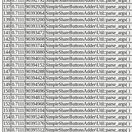
136
0.7111
90392792
SimpleShareButtonsAdder\Util::parse_args( )
137
0.7111
90392928
SimpleShareButtonsAdder\Util::parse_args( )
138
0.7111
90393064
SimpleShareButtonsAdder\Util::parse_args( )
139
0.7111
90393200
SimpleShareButtonsAdder\Util::parse_args( )
140
0.7111
90393336
SimpleShareButtonsAdder\Util::parse_args( )
141
0.7111
90393472
SimpleShareButtonsAdder\Util::parse_args( )
142
0.7111
90393608
SimpleShareButtonsAdder\Util::parse_args( )
143
0.7111
90393744
SimpleShareButtonsAdder\Util::parse_args( )
144
0.7111
90393880
SimpleShareButtonsAdder\Util::parse_args( )
145
0.7111
90394016
SimpleShareButtonsAdder\Util::parse_args( )
146
0.7111
90394152
SimpleShareButtonsAdder\Util::parse_args( )
147
0.7111
90394288
SimpleShareButtonsAdder\Util::parse_args( )
148
0.7111
90394424
SimpleShareButtonsAdder\Util::parse_args( )
149
0.7111
90394560
SimpleShareButtonsAdder\Util::parse_args( )
150
0.7111
90394696
SimpleShareButtonsAdder\Util::parse_args( )
151
0.7111
90394832
SimpleShareButtonsAdder\Util::parse_args( )
152
0.7111
90394968
SimpleShareButtonsAdder\Util::parse_args( )
153
0.7111
90395104
SimpleShareButtonsAdder\Util::parse_args( )
154
0.7111
90395240
SimpleShareButtonsAdder\Util::parse_args( )
155
0.7111
90395376
SimpleShareButtonsAdder\Util::parse_args( )
156
0.7111
90395512
SimpleShareButtonsAdder\Util::parse_args( )