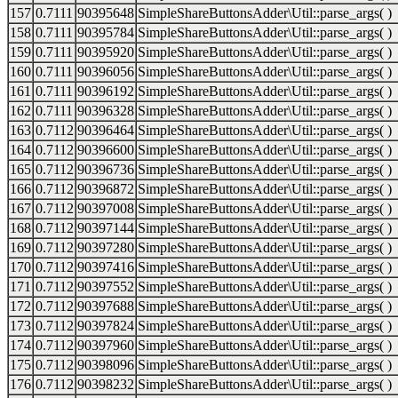
157
0.7111
90395648
SimpleShareButtonsAdder\Util::parse_args( )
158
0.7111
90395784
SimpleShareButtonsAdder\Util::parse_args( )
159
0.7111
90395920
SimpleShareButtonsAdder\Util::parse_args( )
160
0.7111
90396056
SimpleShareButtonsAdder\Util::parse_args( )
161
0.7111
90396192
SimpleShareButtonsAdder\Util::parse_args( )
162
0.7111
90396328
SimpleShareButtonsAdder\Util::parse_args( )
163
0.7112
90396464
SimpleShareButtonsAdder\Util::parse_args( )
164
0.7112
90396600
SimpleShareButtonsAdder\Util::parse_args( )
165
0.7112
90396736
SimpleShareButtonsAdder\Util::parse_args( )
166
0.7112
90396872
SimpleShareButtonsAdder\Util::parse_args( )
167
0.7112
90397008
SimpleShareButtonsAdder\Util::parse_args( )
168
0.7112
90397144
SimpleShareButtonsAdder\Util::parse_args( )
169
0.7112
90397280
SimpleShareButtonsAdder\Util::parse_args( )
170
0.7112
90397416
SimpleShareButtonsAdder\Util::parse_args( )
171
0.7112
90397552
SimpleShareButtonsAdder\Util::parse_args( )
172
0.7112
90397688
SimpleShareButtonsAdder\Util::parse_args( )
173
0.7112
90397824
SimpleShareButtonsAdder\Util::parse_args( )
174
0.7112
90397960
SimpleShareButtonsAdder\Util::parse_args( )
175
0.7112
90398096
SimpleShareButtonsAdder\Util::parse_args( )
176
0.7112
90398232
SimpleShareButtonsAdder\Util::parse_args( )