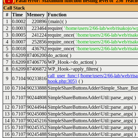
Fatal error: Maximum function nesting level of '256' reac
Call Stack
#
Time
Memory
Function
1
0.0002
220896
{main}( )
2
0.0003
223464
require(
'/home/users/2/66-lab/web/risakojo/w
3
0.0005
241224
require_once(
'/home/users/2/66-lab/web/risak
4
0.0007
252856
require_once(
'/home/users/2/66-lab/web/risak
5
0.0018
436792
require_once(
'/home/users/2/66-lab/web/risak
6
0.6209
87406200
do_action( )
7
0.6209
87406776
WP_Hook->do_action( )
8
0.6209
87406872
WP_Hook->apply_filters( )
call_user_func:{/home/users/2/66-lab/web/ris
9
0.7104
90233816
hook.php:305}
( )
10
0.7104
90233888
SimpleShareButtonsAdder\Simple_Share_Butt
11
0.7107
90244808
SimpleShareButtonsAdder\Util::parse_args( )
12
0.7107
90244944
SimpleShareButtonsAdder\Util::parse_args( )
13
0.7107
90245080
SimpleShareButtonsAdder\Util::parse_args( )
14
0.7107
90245216
SimpleShareButtonsAdder\Util::parse_args( )
15
0.7107
90245352
SimpleShareButtonsAdder\Util::parse_args( )
16
0.7107
90245488
SimpleShareButtonsAdder\Util::parse_args( )