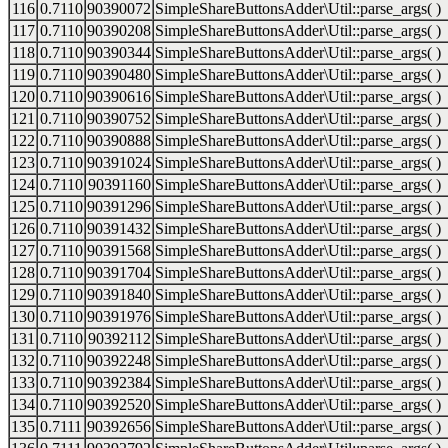
116
0.7110
90390072
SimpleShareButtonsAdder\Util::parse_args( )
117
0.7110
90390208
SimpleShareButtonsAdder\Util::parse_args( )
118
0.7110
90390344
SimpleShareButtonsAdder\Util::parse_args( )
119
0.7110
90390480
SimpleShareButtonsAdder\Util::parse_args( )
120
0.7110
90390616
SimpleShareButtonsAdder\Util::parse_args( )
121
0.7110
90390752
SimpleShareButtonsAdder\Util::parse_args( )
122
0.7110
90390888
SimpleShareButtonsAdder\Util::parse_args( )
123
0.7110
90391024
SimpleShareButtonsAdder\Util::parse_args( )
124
0.7110
90391160
SimpleShareButtonsAdder\Util::parse_args( )
125
0.7110
90391296
SimpleShareButtonsAdder\Util::parse_args( )
126
0.7110
90391432
SimpleShareButtonsAdder\Util::parse_args( )
127
0.7110
90391568
SimpleShareButtonsAdder\Util::parse_args( )
128
0.7110
90391704
SimpleShareButtonsAdder\Util::parse_args( )
129
0.7110
90391840
SimpleShareButtonsAdder\Util::parse_args( )
130
0.7110
90391976
SimpleShareButtonsAdder\Util::parse_args( )
131
0.7110
90392112
SimpleShareButtonsAdder\Util::parse_args( )
132
0.7110
90392248
SimpleShareButtonsAdder\Util::parse_args( )
133
0.7110
90392384
SimpleShareButtonsAdder\Util::parse_args( )
134
0.7110
90392520
SimpleShareButtonsAdder\Util::parse_args( )
135
0.7111
90392656
SimpleShareButtonsAdder\Util::parse_args( )