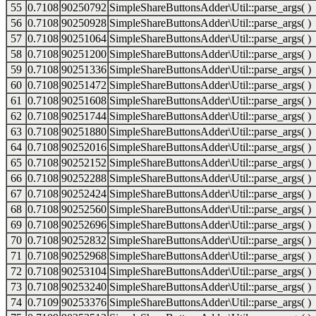
55
0.7108
90250792
SimpleShareButtonsAdder\Util::parse_args( )
56
0.7108
90250928
SimpleShareButtonsAdder\Util::parse_args( )
57
0.7108
90251064
SimpleShareButtonsAdder\Util::parse_args( )
58
0.7108
90251200
SimpleShareButtonsAdder\Util::parse_args( )
59
0.7108
90251336
SimpleShareButtonsAdder\Util::parse_args( )
60
0.7108
90251472
SimpleShareButtonsAdder\Util::parse_args( )
61
0.7108
90251608
SimpleShareButtonsAdder\Util::parse_args( )
62
0.7108
90251744
SimpleShareButtonsAdder\Util::parse_args( )
63
0.7108
90251880
SimpleShareButtonsAdder\Util::parse_args( )
64
0.7108
90252016
SimpleShareButtonsAdder\Util::parse_args( )
65
0.7108
90252152
SimpleShareButtonsAdder\Util::parse_args( )
66
0.7108
90252288
SimpleShareButtonsAdder\Util::parse_args( )
67
0.7108
90252424
SimpleShareButtonsAdder\Util::parse_args( )
68
0.7108
90252560
SimpleShareButtonsAdder\Util::parse_args( )
69
0.7108
90252696
SimpleShareButtonsAdder\Util::parse_args( )
70
0.7108
90252832
SimpleShareButtonsAdder\Util::parse_args( )
71
0.7108
90252968
SimpleShareButtonsAdder\Util::parse_args( )
72
0.7108
90253104
SimpleShareButtonsAdder\Util::parse_args( )
73
0.7108
90253240
SimpleShareButtonsAdder\Util::parse_args( )
74
0.7109
90253376
SimpleShareButtonsAdder\Util::parse_args( )