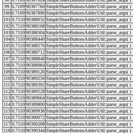
99
0.7109
90387760
SimpleShareButtonsAdder\Util::parse_args( )
100
0.7109
90387896
SimpleShareButtonsAdder\Util::parse_args( )
101
0.7110
90388032
SimpleShareButtonsAdder\Util::parse_args( )
102
0.7110
90388168
SimpleShareButtonsAdder\Util::parse_args( )
103
0.7110
90388304
SimpleShareButtonsAdder\Util::parse_args( )
104
0.7110
90388440
SimpleShareButtonsAdder\Util::parse_args( )
105
0.7110
90388576
SimpleShareButtonsAdder\Util::parse_args( )
106
0.7110
90388712
SimpleShareButtonsAdder\Util::parse_args( )
107
0.7110
90388848
SimpleShareButtonsAdder\Util::parse_args( )
108
0.7110
90388984
SimpleShareButtonsAdder\Util::parse_args( )
109
0.7110
90389120
SimpleShareButtonsAdder\Util::parse_args( )
110
0.7110
90389256
SimpleShareButtonsAdder\Util::parse_args( )
111
0.7110
90389392
SimpleShareButtonsAdder\Util::parse_args( )
112
0.7110
90389528
SimpleShareButtonsAdder\Util::parse_args( )
113
0.7110
90389664
SimpleShareButtonsAdder\Util::parse_args( )
114
0.7110
90389800
SimpleShareButtonsAdder\Util::parse_args( )
115
0.7110
90389936
SimpleShareButtonsAdder\Util::parse_args( )
116
0.7110
90390072
SimpleShareButtonsAdder\Util::parse_args( )
117
0.7110
90390208
SimpleShareButtonsAdder\Util::parse_args( )
118
0.7110
90390344
SimpleShareButtonsAdder\Util::parse_args( )