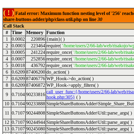
( ! )
Fatal error: Maximum function nesting level of '256' reach
share-buttons-adder/php/class-util.php on line
30
Call Stack
#
Time
Memory
Function
1
0.0002
220896
{main}( )
2
0.0003
223464
require(
'/home/users/2/66-lab/web/risakojo/w
3
0.0005
241224
require_once(
'/home/users/2/66-lab/web/risak
4
0.0007
252856
require_once(
'/home/users/2/66-lab/web/risak
5
0.0018
436792
require_once(
'/home/users/2/66-lab/web/risak
6
0.6209
87406200
do_action( )
7
0.6209
87406776
WP_Hook->do_action( )
8
0.6209
87406872
WP_Hook->apply_filters( )
call_user_func:{/home/users/2/66-lab/web/ris
9
0.7104
90233816
hook.php:305}
( )
10
0.7104
90233888
SimpleShareButtonsAdder\Simple_Share_Butt
11
0.7107
90244808
SimpleShareButtonsAdder\Util::parse_args( )
12
0.7107
90244944
SimpleShareButtonsAdder\Util::parse_args( )
13
0.7107
90245080
SimpleShareButtonsAdder\Util::parse_args( )