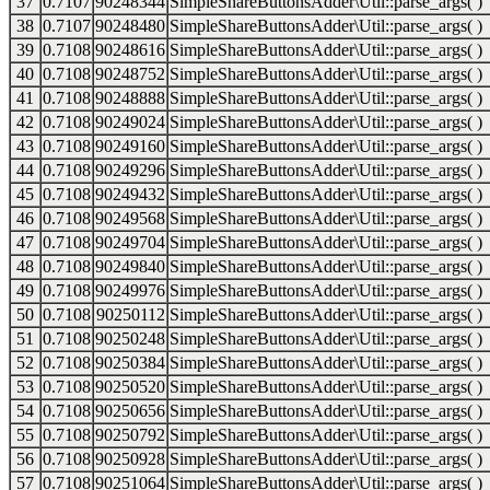
37
0.7107
90248344
SimpleShareButtonsAdder\Util::parse_args( )
38
0.7107
90248480
SimpleShareButtonsAdder\Util::parse_args( )
39
0.7108
90248616
SimpleShareButtonsAdder\Util::parse_args( )
40
0.7108
90248752
SimpleShareButtonsAdder\Util::parse_args( )
41
0.7108
90248888
SimpleShareButtonsAdder\Util::parse_args( )
42
0.7108
90249024
SimpleShareButtonsAdder\Util::parse_args( )
43
0.7108
90249160
SimpleShareButtonsAdder\Util::parse_args( )
44
0.7108
90249296
SimpleShareButtonsAdder\Util::parse_args( )
45
0.7108
90249432
SimpleShareButtonsAdder\Util::parse_args( )
46
0.7108
90249568
SimpleShareButtonsAdder\Util::parse_args( )
47
0.7108
90249704
SimpleShareButtonsAdder\Util::parse_args( )
48
0.7108
90249840
SimpleShareButtonsAdder\Util::parse_args( )
49
0.7108
90249976
SimpleShareButtonsAdder\Util::parse_args( )
50
0.7108
90250112
SimpleShareButtonsAdder\Util::parse_args( )
51
0.7108
90250248
SimpleShareButtonsAdder\Util::parse_args( )
52
0.7108
90250384
SimpleShareButtonsAdder\Util::parse_args( )
53
0.7108
90250520
SimpleShareButtonsAdder\Util::parse_args( )
54
0.7108
90250656
SimpleShareButtonsAdder\Util::parse_args( )
55
0.7108
90250792
SimpleShareButtonsAdder\Util::parse_args( )
56
0.7108
90250928
SimpleShareButtonsAdder\Util::parse_args( )
57
0.7108
90251064
SimpleShareButtonsAdder\Util::parse_args( )