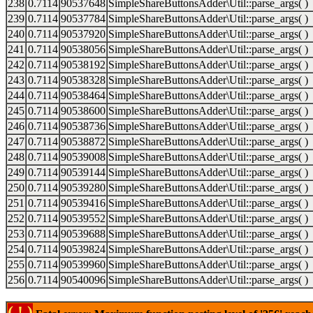
238
0.7114
90537648
SimpleShareButtonsAdder\Util::parse_args( )
239
0.7114
90537784
SimpleShareButtonsAdder\Util::parse_args( )
240
0.7114
90537920
SimpleShareButtonsAdder\Util::parse_args( )
241
0.7114
90538056
SimpleShareButtonsAdder\Util::parse_args( )
242
0.7114
90538192
SimpleShareButtonsAdder\Util::parse_args( )
243
0.7114
90538328
SimpleShareButtonsAdder\Util::parse_args( )
244
0.7114
90538464
SimpleShareButtonsAdder\Util::parse_args( )
245
0.7114
90538600
SimpleShareButtonsAdder\Util::parse_args( )
246
0.7114
90538736
SimpleShareButtonsAdder\Util::parse_args( )
247
0.7114
90538872
SimpleShareButtonsAdder\Util::parse_args( )
248
0.7114
90539008
SimpleShareButtonsAdder\Util::parse_args( )
249
0.7114
90539144
SimpleShareButtonsAdder\Util::parse_args( )
250
0.7114
90539280
SimpleShareButtonsAdder\Util::parse_args( )
251
0.7114
90539416
SimpleShareButtonsAdder\Util::parse_args( )
252
0.7114
90539552
SimpleShareButtonsAdder\Util::parse_args( )
253
0.7114
90539688
SimpleShareButtonsAdder\Util::parse_args( )
254
0.7114
90539824
SimpleShareButtonsAdder\Util::parse_args( )
255
0.7114
90539960
SimpleShareButtonsAdder\Util::parse_args( )
256
0.7114
90540096
SimpleShareButtonsAdder\Util::parse_args( )
( ! )