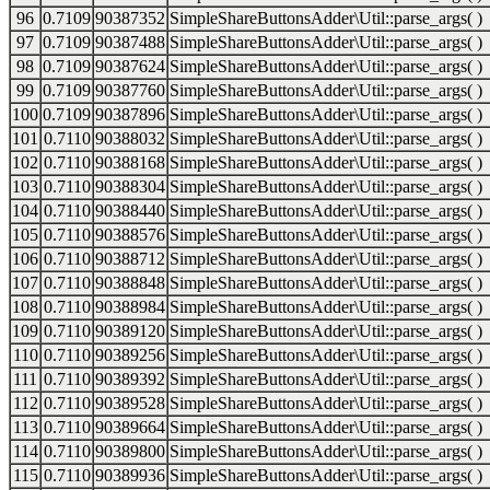
96
0.7109
90387352
SimpleShareButtonsAdder\Util::parse_args( )
97
0.7109
90387488
SimpleShareButtonsAdder\Util::parse_args( )
98
0.7109
90387624
SimpleShareButtonsAdder\Util::parse_args( )
99
0.7109
90387760
SimpleShareButtonsAdder\Util::parse_args( )
100
0.7109
90387896
SimpleShareButtonsAdder\Util::parse_args( )
101
0.7110
90388032
SimpleShareButtonsAdder\Util::parse_args( )
102
0.7110
90388168
SimpleShareButtonsAdder\Util::parse_args( )
103
0.7110
90388304
SimpleShareButtonsAdder\Util::parse_args( )
104
0.7110
90388440
SimpleShareButtonsAdder\Util::parse_args( )
105
0.7110
90388576
SimpleShareButtonsAdder\Util::parse_args( )
106
0.7110
90388712
SimpleShareButtonsAdder\Util::parse_args( )
107
0.7110
90388848
SimpleShareButtonsAdder\Util::parse_args( )
108
0.7110
90388984
SimpleShareButtonsAdder\Util::parse_args( )
109
0.7110
90389120
SimpleShareButtonsAdder\Util::parse_args( )
110
0.7110
90389256
SimpleShareButtonsAdder\Util::parse_args( )
111
0.7110
90389392
SimpleShareButtonsAdder\Util::parse_args( )
112
0.7110
90389528
SimpleShareButtonsAdder\Util::parse_args( )
113
0.7110
90389664
SimpleShareButtonsAdder\Util::parse_args( )
114
0.7110
90389800
SimpleShareButtonsAdder\Util::parse_args( )
115
0.7110
90389936
SimpleShareButtonsAdder\Util::parse_args( )