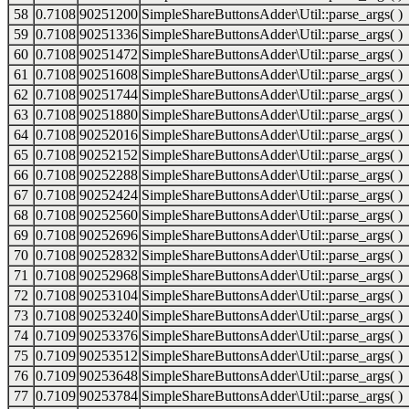
58
0.7108
90251200
SimpleShareButtonsAdder\Util::parse_args( )
59
0.7108
90251336
SimpleShareButtonsAdder\Util::parse_args( )
60
0.7108
90251472
SimpleShareButtonsAdder\Util::parse_args( )
61
0.7108
90251608
SimpleShareButtonsAdder\Util::parse_args( )
62
0.7108
90251744
SimpleShareButtonsAdder\Util::parse_args( )
63
0.7108
90251880
SimpleShareButtonsAdder\Util::parse_args( )
64
0.7108
90252016
SimpleShareButtonsAdder\Util::parse_args( )
65
0.7108
90252152
SimpleShareButtonsAdder\Util::parse_args( )
66
0.7108
90252288
SimpleShareButtonsAdder\Util::parse_args( )
67
0.7108
90252424
SimpleShareButtonsAdder\Util::parse_args( )
68
0.7108
90252560
SimpleShareButtonsAdder\Util::parse_args( )
69
0.7108
90252696
SimpleShareButtonsAdder\Util::parse_args( )
70
0.7108
90252832
SimpleShareButtonsAdder\Util::parse_args( )
71
0.7108
90252968
SimpleShareButtonsAdder\Util::parse_args( )
72
0.7108
90253104
SimpleShareButtonsAdder\Util::parse_args( )
73
0.7108
90253240
SimpleShareButtonsAdder\Util::parse_args( )
74
0.7109
90253376
SimpleShareButtonsAdder\Util::parse_args( )
75
0.7109
90253512
SimpleShareButtonsAdder\Util::parse_args( )
76
0.7109
90253648
SimpleShareButtonsAdder\Util::parse_args( )
77
0.7109
90253784
SimpleShareButtonsAdder\Util::parse_args( )