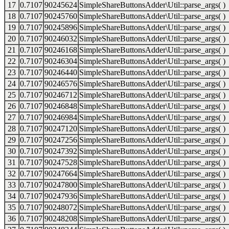
17
0.7107
90245624
SimpleShareButtonsAdder\Util::parse_args( )
18
0.7107
90245760
SimpleShareButtonsAdder\Util::parse_args( )
19
0.7107
90245896
SimpleShareButtonsAdder\Util::parse_args( )
20
0.7107
90246032
SimpleShareButtonsAdder\Util::parse_args( )
21
0.7107
90246168
SimpleShareButtonsAdder\Util::parse_args( )
22
0.7107
90246304
SimpleShareButtonsAdder\Util::parse_args( )
23
0.7107
90246440
SimpleShareButtonsAdder\Util::parse_args( )
24
0.7107
90246576
SimpleShareButtonsAdder\Util::parse_args( )
25
0.7107
90246712
SimpleShareButtonsAdder\Util::parse_args( )
26
0.7107
90246848
SimpleShareButtonsAdder\Util::parse_args( )
27
0.7107
90246984
SimpleShareButtonsAdder\Util::parse_args( )
28
0.7107
90247120
SimpleShareButtonsAdder\Util::parse_args( )
29
0.7107
90247256
SimpleShareButtonsAdder\Util::parse_args( )
30
0.7107
90247392
SimpleShareButtonsAdder\Util::parse_args( )
31
0.7107
90247528
SimpleShareButtonsAdder\Util::parse_args( )
32
0.7107
90247664
SimpleShareButtonsAdder\Util::parse_args( )
33
0.7107
90247800
SimpleShareButtonsAdder\Util::parse_args( )
34
0.7107
90247936
SimpleShareButtonsAdder\Util::parse_args( )
35
0.7107
90248072
SimpleShareButtonsAdder\Util::parse_args( )
36
0.7107
90248208
SimpleShareButtonsAdder\Util::parse_args( )