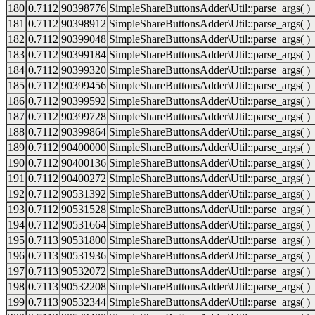
180
0.7112
90398776
SimpleShareButtonsAdder\Util::parse_args( )
181
0.7112
90398912
SimpleShareButtonsAdder\Util::parse_args( )
182
0.7112
90399048
SimpleShareButtonsAdder\Util::parse_args( )
183
0.7112
90399184
SimpleShareButtonsAdder\Util::parse_args( )
184
0.7112
90399320
SimpleShareButtonsAdder\Util::parse_args( )
185
0.7112
90399456
SimpleShareButtonsAdder\Util::parse_args( )
186
0.7112
90399592
SimpleShareButtonsAdder\Util::parse_args( )
187
0.7112
90399728
SimpleShareButtonsAdder\Util::parse_args( )
188
0.7112
90399864
SimpleShareButtonsAdder\Util::parse_args( )
189
0.7112
90400000
SimpleShareButtonsAdder\Util::parse_args( )
190
0.7112
90400136
SimpleShareButtonsAdder\Util::parse_args( )
191
0.7112
90400272
SimpleShareButtonsAdder\Util::parse_args( )
192
0.7112
90531392
SimpleShareButtonsAdder\Util::parse_args( )
193
0.7112
90531528
SimpleShareButtonsAdder\Util::parse_args( )
194
0.7112
90531664
SimpleShareButtonsAdder\Util::parse_args( )
195
0.7113
90531800
SimpleShareButtonsAdder\Util::parse_args( )
196
0.7113
90531936
SimpleShareButtonsAdder\Util::parse_args( )
197
0.7113
90532072
SimpleShareButtonsAdder\Util::parse_args( )
198
0.7113
90532208
SimpleShareButtonsAdder\Util::parse_args( )
199
0.7113
90532344
SimpleShareButtonsAdder\Util::parse_args( )