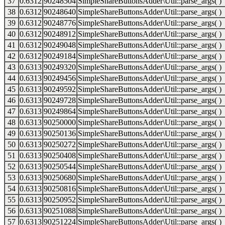
37
0.6312
90248504
SimpleShareButtonsAdder\Util::parse_args( )
38
0.6312
90248640
SimpleShareButtonsAdder\Util::parse_args( )
39
0.6312
90248776
SimpleShareButtonsAdder\Util::parse_args( )
40
0.6312
90248912
SimpleShareButtonsAdder\Util::parse_args( )
41
0.6312
90249048
SimpleShareButtonsAdder\Util::parse_args( )
42
0.6312
90249184
SimpleShareButtonsAdder\Util::parse_args( )
43
0.6313
90249320
SimpleShareButtonsAdder\Util::parse_args( )
44
0.6313
90249456
SimpleShareButtonsAdder\Util::parse_args( )
45
0.6313
90249592
SimpleShareButtonsAdder\Util::parse_args( )
46
0.6313
90249728
SimpleShareButtonsAdder\Util::parse_args( )
47
0.6313
90249864
SimpleShareButtonsAdder\Util::parse_args( )
48
0.6313
90250000
SimpleShareButtonsAdder\Util::parse_args( )
49
0.6313
90250136
SimpleShareButtonsAdder\Util::parse_args( )
50
0.6313
90250272
SimpleShareButtonsAdder\Util::parse_args( )
51
0.6313
90250408
SimpleShareButtonsAdder\Util::parse_args( )
52
0.6313
90250544
SimpleShareButtonsAdder\Util::parse_args( )
53
0.6313
90250680
SimpleShareButtonsAdder\Util::parse_args( )
54
0.6313
90250816
SimpleShareButtonsAdder\Util::parse_args( )
55
0.6313
90250952
SimpleShareButtonsAdder\Util::parse_args( )
56
0.6313
90251088
SimpleShareButtonsAdder\Util::parse_args( )
57
0.6313
90251224
SimpleShareButtonsAdder\Util::parse_args( )