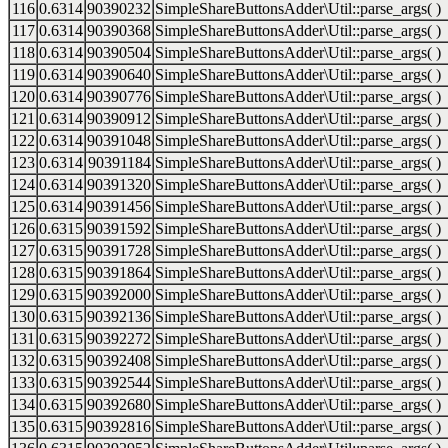
116
0.6314
90390232
SimpleShareButtonsAdder\Util::parse_args( )
117
0.6314
90390368
SimpleShareButtonsAdder\Util::parse_args( )
118
0.6314
90390504
SimpleShareButtonsAdder\Util::parse_args( )
119
0.6314
90390640
SimpleShareButtonsAdder\Util::parse_args( )
120
0.6314
90390776
SimpleShareButtonsAdder\Util::parse_args( )
121
0.6314
90390912
SimpleShareButtonsAdder\Util::parse_args( )
122
0.6314
90391048
SimpleShareButtonsAdder\Util::parse_args( )
123
0.6314
90391184
SimpleShareButtonsAdder\Util::parse_args( )
124
0.6314
90391320
SimpleShareButtonsAdder\Util::parse_args( )
125
0.6314
90391456
SimpleShareButtonsAdder\Util::parse_args( )
126
0.6315
90391592
SimpleShareButtonsAdder\Util::parse_args( )
127
0.6315
90391728
SimpleShareButtonsAdder\Util::parse_args( )
128
0.6315
90391864
SimpleShareButtonsAdder\Util::parse_args( )
129
0.6315
90392000
SimpleShareButtonsAdder\Util::parse_args( )
130
0.6315
90392136
SimpleShareButtonsAdder\Util::parse_args( )
131
0.6315
90392272
SimpleShareButtonsAdder\Util::parse_args( )
132
0.6315
90392408
SimpleShareButtonsAdder\Util::parse_args( )
133
0.6315
90392544
SimpleShareButtonsAdder\Util::parse_args( )
134
0.6315
90392680
SimpleShareButtonsAdder\Util::parse_args( )
135
0.6315
90392816
SimpleShareButtonsAdder\Util::parse_args( )