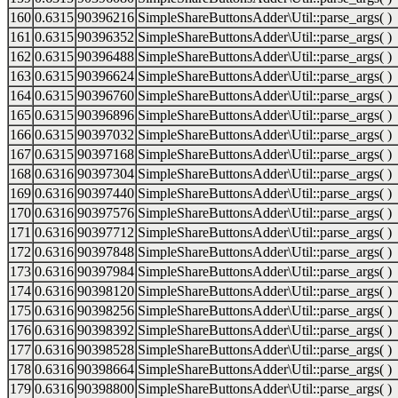
160
0.6315
90396216
SimpleShareButtonsAdder\Util::parse_args( )
161
0.6315
90396352
SimpleShareButtonsAdder\Util::parse_args( )
162
0.6315
90396488
SimpleShareButtonsAdder\Util::parse_args( )
163
0.6315
90396624
SimpleShareButtonsAdder\Util::parse_args( )
164
0.6315
90396760
SimpleShareButtonsAdder\Util::parse_args( )
165
0.6315
90396896
SimpleShareButtonsAdder\Util::parse_args( )
166
0.6315
90397032
SimpleShareButtonsAdder\Util::parse_args( )
167
0.6315
90397168
SimpleShareButtonsAdder\Util::parse_args( )
168
0.6316
90397304
SimpleShareButtonsAdder\Util::parse_args( )
169
0.6316
90397440
SimpleShareButtonsAdder\Util::parse_args( )
170
0.6316
90397576
SimpleShareButtonsAdder\Util::parse_args( )
171
0.6316
90397712
SimpleShareButtonsAdder\Util::parse_args( )
172
0.6316
90397848
SimpleShareButtonsAdder\Util::parse_args( )
173
0.6316
90397984
SimpleShareButtonsAdder\Util::parse_args( )
174
0.6316
90398120
SimpleShareButtonsAdder\Util::parse_args( )
175
0.6316
90398256
SimpleShareButtonsAdder\Util::parse_args( )
176
0.6316
90398392
SimpleShareButtonsAdder\Util::parse_args( )
177
0.6316
90398528
SimpleShareButtonsAdder\Util::parse_args( )
178
0.6316
90398664
SimpleShareButtonsAdder\Util::parse_args( )
179
0.6316
90398800
SimpleShareButtonsAdder\Util::parse_args( )