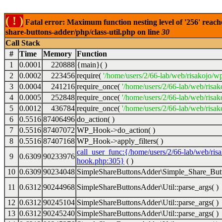
( ! )
Fatal error: Maximum function nesting level of '256' reach
share-buttons-adder/php/class-util.php on line
30
Call Stack
#
Time
Memory
Function
1
0.0001
220888
{main}( )
2
0.0002
223456
require(
'/home/users/2/66-lab/web/risakojo/w
3
0.0004
241216
require_once(
'/home/users/2/66-lab/web/risak
4
0.0005
252848
require_once(
'/home/users/2/66-lab/web/risak
5
0.0012
436784
require_once(
'/home/users/2/66-lab/web/risak
6
0.5516
87406496
do_action( )
7
0.5516
87407072
WP_Hook->do_action( )
8
0.5516
87407168
WP_Hook->apply_filters( )
call_user_func:{/home/users/2/66-lab/web/ris
9
0.6309
90233976
hook.php:305}
( )
10
0.6309
90234048
SimpleShareButtonsAdder\Simple_Share_Butt
11
0.6312
90244968
SimpleShareButtonsAdder\Util::parse_args( )
12
0.6312
90245104
SimpleShareButtonsAdder\Util::parse_args( )
13
0.6312
90245240
SimpleShareButtonsAdder\Util::parse_args( )