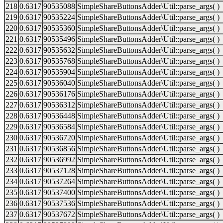
218
0.6317
90535088
SimpleShareButtonsAdder\Util::parse_args( )
219
0.6317
90535224
SimpleShareButtonsAdder\Util::parse_args( )
220
0.6317
90535360
SimpleShareButtonsAdder\Util::parse_args( )
221
0.6317
90535496
SimpleShareButtonsAdder\Util::parse_args( )
222
0.6317
90535632
SimpleShareButtonsAdder\Util::parse_args( )
223
0.6317
90535768
SimpleShareButtonsAdder\Util::parse_args( )
224
0.6317
90535904
SimpleShareButtonsAdder\Util::parse_args( )
225
0.6317
90536040
SimpleShareButtonsAdder\Util::parse_args( )
226
0.6317
90536176
SimpleShareButtonsAdder\Util::parse_args( )
227
0.6317
90536312
SimpleShareButtonsAdder\Util::parse_args( )
228
0.6317
90536448
SimpleShareButtonsAdder\Util::parse_args( )
229
0.6317
90536584
SimpleShareButtonsAdder\Util::parse_args( )
230
0.6317
90536720
SimpleShareButtonsAdder\Util::parse_args( )
231
0.6317
90536856
SimpleShareButtonsAdder\Util::parse_args( )
232
0.6317
90536992
SimpleShareButtonsAdder\Util::parse_args( )
233
0.6317
90537128
SimpleShareButtonsAdder\Util::parse_args( )
234
0.6317
90537264
SimpleShareButtonsAdder\Util::parse_args( )
235
0.6317
90537400
SimpleShareButtonsAdder\Util::parse_args( )
236
0.6317
90537536
SimpleShareButtonsAdder\Util::parse_args( )
237
0.6317
90537672
SimpleShareButtonsAdder\Util::parse_args( )