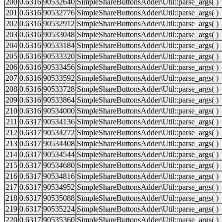
200
0.6316
90532640
SimpleShareButtonsAdder\Util::parse_args( )
201
0.6316
90532776
SimpleShareButtonsAdder\Util::parse_args( )
202
0.6316
90532912
SimpleShareButtonsAdder\Util::parse_args( )
203
0.6316
90533048
SimpleShareButtonsAdder\Util::parse_args( )
204
0.6316
90533184
SimpleShareButtonsAdder\Util::parse_args( )
205
0.6316
90533320
SimpleShareButtonsAdder\Util::parse_args( )
206
0.6316
90533456
SimpleShareButtonsAdder\Util::parse_args( )
207
0.6316
90533592
SimpleShareButtonsAdder\Util::parse_args( )
208
0.6316
90533728
SimpleShareButtonsAdder\Util::parse_args( )
209
0.6316
90533864
SimpleShareButtonsAdder\Util::parse_args( )
210
0.6316
90534000
SimpleShareButtonsAdder\Util::parse_args( )
211
0.6317
90534136
SimpleShareButtonsAdder\Util::parse_args( )
212
0.6317
90534272
SimpleShareButtonsAdder\Util::parse_args( )
213
0.6317
90534408
SimpleShareButtonsAdder\Util::parse_args( )
214
0.6317
90534544
SimpleShareButtonsAdder\Util::parse_args( )
215
0.6317
90534680
SimpleShareButtonsAdder\Util::parse_args( )
216
0.6317
90534816
SimpleShareButtonsAdder\Util::parse_args( )
217
0.6317
90534952
SimpleShareButtonsAdder\Util::parse_args( )
218
0.6317
90535088
SimpleShareButtonsAdder\Util::parse_args( )
219
0.6317
90535224
SimpleShareButtonsAdder\Util::parse_args( )
220
0.6317
90535360
SimpleShareButtonsAdder\Util::parse_args( )