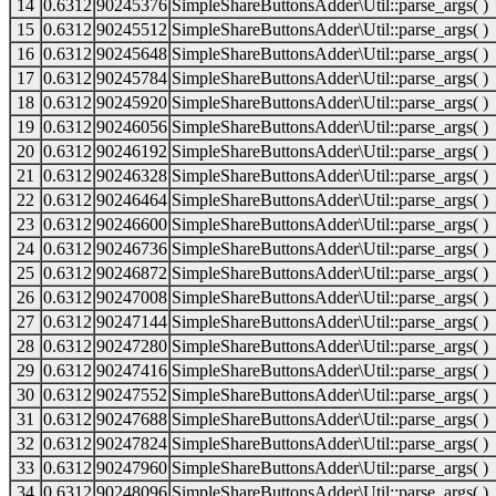
14
0.6312
90245376
SimpleShareButtonsAdder\Util::parse_args( )
15
0.6312
90245512
SimpleShareButtonsAdder\Util::parse_args( )
16
0.6312
90245648
SimpleShareButtonsAdder\Util::parse_args( )
17
0.6312
90245784
SimpleShareButtonsAdder\Util::parse_args( )
18
0.6312
90245920
SimpleShareButtonsAdder\Util::parse_args( )
19
0.6312
90246056
SimpleShareButtonsAdder\Util::parse_args( )
20
0.6312
90246192
SimpleShareButtonsAdder\Util::parse_args( )
21
0.6312
90246328
SimpleShareButtonsAdder\Util::parse_args( )
22
0.6312
90246464
SimpleShareButtonsAdder\Util::parse_args( )
23
0.6312
90246600
SimpleShareButtonsAdder\Util::parse_args( )
24
0.6312
90246736
SimpleShareButtonsAdder\Util::parse_args( )
25
0.6312
90246872
SimpleShareButtonsAdder\Util::parse_args( )
26
0.6312
90247008
SimpleShareButtonsAdder\Util::parse_args( )
27
0.6312
90247144
SimpleShareButtonsAdder\Util::parse_args( )
28
0.6312
90247280
SimpleShareButtonsAdder\Util::parse_args( )
29
0.6312
90247416
SimpleShareButtonsAdder\Util::parse_args( )
30
0.6312
90247552
SimpleShareButtonsAdder\Util::parse_args( )
31
0.6312
90247688
SimpleShareButtonsAdder\Util::parse_args( )
32
0.6312
90247824
SimpleShareButtonsAdder\Util::parse_args( )
33
0.6312
90247960
SimpleShareButtonsAdder\Util::parse_args( )
34
0.6312
90248096
SimpleShareButtonsAdder\Util::parse_args( )