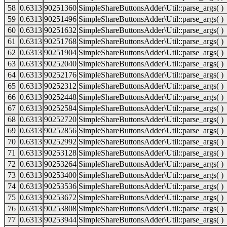
58
0.6313
90251360
SimpleShareButtonsAdder\Util::parse_args( )
59
0.6313
90251496
SimpleShareButtonsAdder\Util::parse_args( )
60
0.6313
90251632
SimpleShareButtonsAdder\Util::parse_args( )
61
0.6313
90251768
SimpleShareButtonsAdder\Util::parse_args( )
62
0.6313
90251904
SimpleShareButtonsAdder\Util::parse_args( )
63
0.6313
90252040
SimpleShareButtonsAdder\Util::parse_args( )
64
0.6313
90252176
SimpleShareButtonsAdder\Util::parse_args( )
65
0.6313
90252312
SimpleShareButtonsAdder\Util::parse_args( )
66
0.6313
90252448
SimpleShareButtonsAdder\Util::parse_args( )
67
0.6313
90252584
SimpleShareButtonsAdder\Util::parse_args( )
68
0.6313
90252720
SimpleShareButtonsAdder\Util::parse_args( )
69
0.6313
90252856
SimpleShareButtonsAdder\Util::parse_args( )
70
0.6313
90252992
SimpleShareButtonsAdder\Util::parse_args( )
71
0.6313
90253128
SimpleShareButtonsAdder\Util::parse_args( )
72
0.6313
90253264
SimpleShareButtonsAdder\Util::parse_args( )
73
0.6313
90253400
SimpleShareButtonsAdder\Util::parse_args( )
74
0.6313
90253536
SimpleShareButtonsAdder\Util::parse_args( )
75
0.6313
90253672
SimpleShareButtonsAdder\Util::parse_args( )
76
0.6313
90253808
SimpleShareButtonsAdder\Util::parse_args( )
77
0.6313
90253944
SimpleShareButtonsAdder\Util::parse_args( )