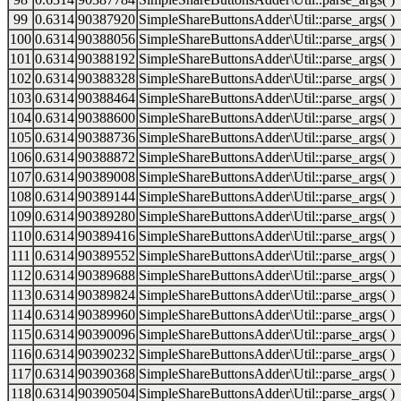
99
0.6314
90387920
SimpleShareButtonsAdder\Util::parse_args( )
100
0.6314
90388056
SimpleShareButtonsAdder\Util::parse_args( )
101
0.6314
90388192
SimpleShareButtonsAdder\Util::parse_args( )
102
0.6314
90388328
SimpleShareButtonsAdder\Util::parse_args( )
103
0.6314
90388464
SimpleShareButtonsAdder\Util::parse_args( )
104
0.6314
90388600
SimpleShareButtonsAdder\Util::parse_args( )
105
0.6314
90388736
SimpleShareButtonsAdder\Util::parse_args( )
106
0.6314
90388872
SimpleShareButtonsAdder\Util::parse_args( )
107
0.6314
90389008
SimpleShareButtonsAdder\Util::parse_args( )
108
0.6314
90389144
SimpleShareButtonsAdder\Util::parse_args( )
109
0.6314
90389280
SimpleShareButtonsAdder\Util::parse_args( )
110
0.6314
90389416
SimpleShareButtonsAdder\Util::parse_args( )
111
0.6314
90389552
SimpleShareButtonsAdder\Util::parse_args( )
112
0.6314
90389688
SimpleShareButtonsAdder\Util::parse_args( )
113
0.6314
90389824
SimpleShareButtonsAdder\Util::parse_args( )
114
0.6314
90389960
SimpleShareButtonsAdder\Util::parse_args( )
115
0.6314
90390096
SimpleShareButtonsAdder\Util::parse_args( )
116
0.6314
90390232
SimpleShareButtonsAdder\Util::parse_args( )
117
0.6314
90390368
SimpleShareButtonsAdder\Util::parse_args( )
118
0.6314
90390504
SimpleShareButtonsAdder\Util::parse_args( )