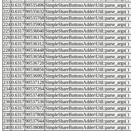
221
0.6317
90535496
SimpleShareButtonsAdder\Util::parse_args( )
222
0.6317
90535632
SimpleShareButtonsAdder\Util::parse_args( )
223
0.6317
90535768
SimpleShareButtonsAdder\Util::parse_args( )
224
0.6317
90535904
SimpleShareButtonsAdder\Util::parse_args( )
225
0.6317
90536040
SimpleShareButtonsAdder\Util::parse_args( )
226
0.6317
90536176
SimpleShareButtonsAdder\Util::parse_args( )
227
0.6317
90536312
SimpleShareButtonsAdder\Util::parse_args( )
228
0.6317
90536448
SimpleShareButtonsAdder\Util::parse_args( )
229
0.6317
90536584
SimpleShareButtonsAdder\Util::parse_args( )
230
0.6317
90536720
SimpleShareButtonsAdder\Util::parse_args( )
231
0.6317
90536856
SimpleShareButtonsAdder\Util::parse_args( )
232
0.6317
90536992
SimpleShareButtonsAdder\Util::parse_args( )
233
0.6317
90537128
SimpleShareButtonsAdder\Util::parse_args( )
234
0.6317
90537264
SimpleShareButtonsAdder\Util::parse_args( )
235
0.6317
90537400
SimpleShareButtonsAdder\Util::parse_args( )
236
0.6317
90537536
SimpleShareButtonsAdder\Util::parse_args( )
237
0.6317
90537672
SimpleShareButtonsAdder\Util::parse_args( )
238
0.6317
90537808
SimpleShareButtonsAdder\Util::parse_args( )
239
0.6317
90537944
SimpleShareButtonsAdder\Util::parse_args( )
240
0.6317
90538080
SimpleShareButtonsAdder\Util::parse_args( )