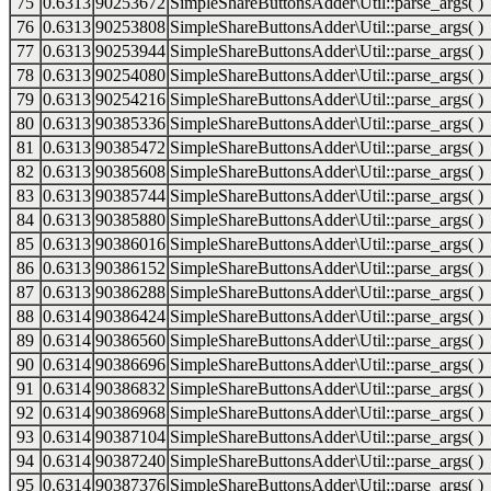
75
0.6313
90253672
SimpleShareButtonsAdder\Util::parse_args( )
76
0.6313
90253808
SimpleShareButtonsAdder\Util::parse_args( )
77
0.6313
90253944
SimpleShareButtonsAdder\Util::parse_args( )
78
0.6313
90254080
SimpleShareButtonsAdder\Util::parse_args( )
79
0.6313
90254216
SimpleShareButtonsAdder\Util::parse_args( )
80
0.6313
90385336
SimpleShareButtonsAdder\Util::parse_args( )
81
0.6313
90385472
SimpleShareButtonsAdder\Util::parse_args( )
82
0.6313
90385608
SimpleShareButtonsAdder\Util::parse_args( )
83
0.6313
90385744
SimpleShareButtonsAdder\Util::parse_args( )
84
0.6313
90385880
SimpleShareButtonsAdder\Util::parse_args( )
85
0.6313
90386016
SimpleShareButtonsAdder\Util::parse_args( )
86
0.6313
90386152
SimpleShareButtonsAdder\Util::parse_args( )
87
0.6313
90386288
SimpleShareButtonsAdder\Util::parse_args( )
88
0.6314
90386424
SimpleShareButtonsAdder\Util::parse_args( )
89
0.6314
90386560
SimpleShareButtonsAdder\Util::parse_args( )
90
0.6314
90386696
SimpleShareButtonsAdder\Util::parse_args( )
91
0.6314
90386832
SimpleShareButtonsAdder\Util::parse_args( )
92
0.6314
90386968
SimpleShareButtonsAdder\Util::parse_args( )
93
0.6314
90387104
SimpleShareButtonsAdder\Util::parse_args( )
94
0.6314
90387240
SimpleShareButtonsAdder\Util::parse_args( )
95
0.6314
90387376
SimpleShareButtonsAdder\Util::parse_args( )