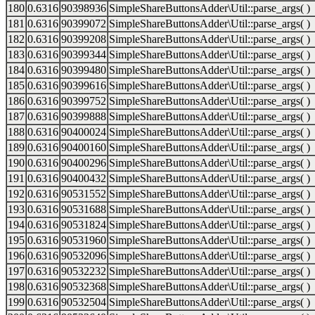
180
0.6316
90398936
SimpleShareButtonsAdder\Util::parse_args( )
181
0.6316
90399072
SimpleShareButtonsAdder\Util::parse_args( )
182
0.6316
90399208
SimpleShareButtonsAdder\Util::parse_args( )
183
0.6316
90399344
SimpleShareButtonsAdder\Util::parse_args( )
184
0.6316
90399480
SimpleShareButtonsAdder\Util::parse_args( )
185
0.6316
90399616
SimpleShareButtonsAdder\Util::parse_args( )
186
0.6316
90399752
SimpleShareButtonsAdder\Util::parse_args( )
187
0.6316
90399888
SimpleShareButtonsAdder\Util::parse_args( )
188
0.6316
90400024
SimpleShareButtonsAdder\Util::parse_args( )
189
0.6316
90400160
SimpleShareButtonsAdder\Util::parse_args( )
190
0.6316
90400296
SimpleShareButtonsAdder\Util::parse_args( )
191
0.6316
90400432
SimpleShareButtonsAdder\Util::parse_args( )
192
0.6316
90531552
SimpleShareButtonsAdder\Util::parse_args( )
193
0.6316
90531688
SimpleShareButtonsAdder\Util::parse_args( )
194
0.6316
90531824
SimpleShareButtonsAdder\Util::parse_args( )
195
0.6316
90531960
SimpleShareButtonsAdder\Util::parse_args( )
196
0.6316
90532096
SimpleShareButtonsAdder\Util::parse_args( )
197
0.6316
90532232
SimpleShareButtonsAdder\Util::parse_args( )
198
0.6316
90532368
SimpleShareButtonsAdder\Util::parse_args( )
199
0.6316
90532504
SimpleShareButtonsAdder\Util::parse_args( )