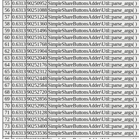
55
0.6313
90250952
SimpleShareButtonsAdder\Util::parse_args( )
56
0.6313
90251088
SimpleShareButtonsAdder\Util::parse_args( )
57
0.6313
90251224
SimpleShareButtonsAdder\Util::parse_args( )
58
0.6313
90251360
SimpleShareButtonsAdder\Util::parse_args( )
59
0.6313
90251496
SimpleShareButtonsAdder\Util::parse_args( )
60
0.6313
90251632
SimpleShareButtonsAdder\Util::parse_args( )
61
0.6313
90251768
SimpleShareButtonsAdder\Util::parse_args( )
62
0.6313
90251904
SimpleShareButtonsAdder\Util::parse_args( )
63
0.6313
90252040
SimpleShareButtonsAdder\Util::parse_args( )
64
0.6313
90252176
SimpleShareButtonsAdder\Util::parse_args( )
65
0.6313
90252312
SimpleShareButtonsAdder\Util::parse_args( )
66
0.6313
90252448
SimpleShareButtonsAdder\Util::parse_args( )
67
0.6313
90252584
SimpleShareButtonsAdder\Util::parse_args( )
68
0.6313
90252720
SimpleShareButtonsAdder\Util::parse_args( )
69
0.6313
90252856
SimpleShareButtonsAdder\Util::parse_args( )
70
0.6313
90252992
SimpleShareButtonsAdder\Util::parse_args( )
71
0.6313
90253128
SimpleShareButtonsAdder\Util::parse_args( )
72
0.6313
90253264
SimpleShareButtonsAdder\Util::parse_args( )
73
0.6313
90253400
SimpleShareButtonsAdder\Util::parse_args( )
74
0.6313
90253536
SimpleShareButtonsAdder\Util::parse_args( )