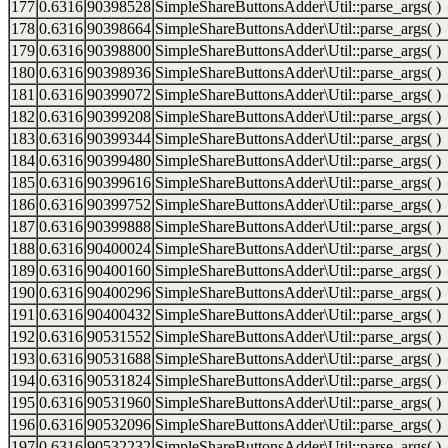
177
0.6316
90398528
SimpleShareButtonsAdder\Util::parse_args( )
178
0.6316
90398664
SimpleShareButtonsAdder\Util::parse_args( )
179
0.6316
90398800
SimpleShareButtonsAdder\Util::parse_args( )
180
0.6316
90398936
SimpleShareButtonsAdder\Util::parse_args( )
181
0.6316
90399072
SimpleShareButtonsAdder\Util::parse_args( )
182
0.6316
90399208
SimpleShareButtonsAdder\Util::parse_args( )
183
0.6316
90399344
SimpleShareButtonsAdder\Util::parse_args( )
184
0.6316
90399480
SimpleShareButtonsAdder\Util::parse_args( )
185
0.6316
90399616
SimpleShareButtonsAdder\Util::parse_args( )
186
0.6316
90399752
SimpleShareButtonsAdder\Util::parse_args( )
187
0.6316
90399888
SimpleShareButtonsAdder\Util::parse_args( )
188
0.6316
90400024
SimpleShareButtonsAdder\Util::parse_args( )
189
0.6316
90400160
SimpleShareButtonsAdder\Util::parse_args( )
190
0.6316
90400296
SimpleShareButtonsAdder\Util::parse_args( )
191
0.6316
90400432
SimpleShareButtonsAdder\Util::parse_args( )
192
0.6316
90531552
SimpleShareButtonsAdder\Util::parse_args( )
193
0.6316
90531688
SimpleShareButtonsAdder\Util::parse_args( )
194
0.6316
90531824
SimpleShareButtonsAdder\Util::parse_args( )
195
0.6316
90531960
SimpleShareButtonsAdder\Util::parse_args( )
196
0.6316
90532096
SimpleShareButtonsAdder\Util::parse_args( )
197
0.6316
90532232
SimpleShareButtonsAdder\Util::parse_args( )