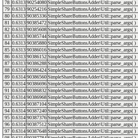
78
0.6313
90254080
SimpleShareButtonsAdder\Util::parse_args( )
79
0.6313
90254216
SimpleShareButtonsAdder\Util::parse_args( )
80
0.6313
90385336
SimpleShareButtonsAdder\Util::parse_args( )
81
0.6313
90385472
SimpleShareButtonsAdder\Util::parse_args( )
82
0.6313
90385608
SimpleShareButtonsAdder\Util::parse_args( )
83
0.6313
90385744
SimpleShareButtonsAdder\Util::parse_args( )
84
0.6313
90385880
SimpleShareButtonsAdder\Util::parse_args( )
85
0.6313
90386016
SimpleShareButtonsAdder\Util::parse_args( )
86
0.6313
90386152
SimpleShareButtonsAdder\Util::parse_args( )
87
0.6313
90386288
SimpleShareButtonsAdder\Util::parse_args( )
88
0.6314
90386424
SimpleShareButtonsAdder\Util::parse_args( )
89
0.6314
90386560
SimpleShareButtonsAdder\Util::parse_args( )
90
0.6314
90386696
SimpleShareButtonsAdder\Util::parse_args( )
91
0.6314
90386832
SimpleShareButtonsAdder\Util::parse_args( )
92
0.6314
90386968
SimpleShareButtonsAdder\Util::parse_args( )
93
0.6314
90387104
SimpleShareButtonsAdder\Util::parse_args( )
94
0.6314
90387240
SimpleShareButtonsAdder\Util::parse_args( )
95
0.6314
90387376
SimpleShareButtonsAdder\Util::parse_args( )
96
0.6314
90387512
SimpleShareButtonsAdder\Util::parse_args( )
97
0.6314
90387648
SimpleShareButtonsAdder\Util::parse_args( )
98
0.6314
90387784
SimpleShareButtonsAdder\Util::parse_args( )