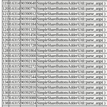
119
0.6314
90390640
SimpleShareButtonsAdder\Util::parse_args( )
120
0.6314
90390776
SimpleShareButtonsAdder\Util::parse_args( )
121
0.6314
90390912
SimpleShareButtonsAdder\Util::parse_args( )
122
0.6314
90391048
SimpleShareButtonsAdder\Util::parse_args( )
123
0.6314
90391184
SimpleShareButtonsAdder\Util::parse_args( )
124
0.6314
90391320
SimpleShareButtonsAdder\Util::parse_args( )
125
0.6314
90391456
SimpleShareButtonsAdder\Util::parse_args( )
126
0.6315
90391592
SimpleShareButtonsAdder\Util::parse_args( )
127
0.6315
90391728
SimpleShareButtonsAdder\Util::parse_args( )
128
0.6315
90391864
SimpleShareButtonsAdder\Util::parse_args( )
129
0.6315
90392000
SimpleShareButtonsAdder\Util::parse_args( )
130
0.6315
90392136
SimpleShareButtonsAdder\Util::parse_args( )
131
0.6315
90392272
SimpleShareButtonsAdder\Util::parse_args( )
132
0.6315
90392408
SimpleShareButtonsAdder\Util::parse_args( )
133
0.6315
90392544
SimpleShareButtonsAdder\Util::parse_args( )
134
0.6315
90392680
SimpleShareButtonsAdder\Util::parse_args( )
135
0.6315
90392816
SimpleShareButtonsAdder\Util::parse_args( )
136
0.6315
90392952
SimpleShareButtonsAdder\Util::parse_args( )
137
0.6315
90393088
SimpleShareButtonsAdder\Util::parse_args( )
138
0.6315
90393224
SimpleShareButtonsAdder\Util::parse_args( )