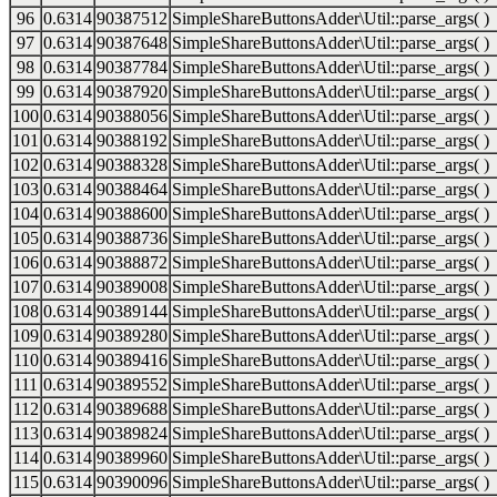
96
0.6314
90387512
SimpleShareButtonsAdder\Util::parse_args( )
97
0.6314
90387648
SimpleShareButtonsAdder\Util::parse_args( )
98
0.6314
90387784
SimpleShareButtonsAdder\Util::parse_args( )
99
0.6314
90387920
SimpleShareButtonsAdder\Util::parse_args( )
100
0.6314
90388056
SimpleShareButtonsAdder\Util::parse_args( )
101
0.6314
90388192
SimpleShareButtonsAdder\Util::parse_args( )
102
0.6314
90388328
SimpleShareButtonsAdder\Util::parse_args( )
103
0.6314
90388464
SimpleShareButtonsAdder\Util::parse_args( )
104
0.6314
90388600
SimpleShareButtonsAdder\Util::parse_args( )
105
0.6314
90388736
SimpleShareButtonsAdder\Util::parse_args( )
106
0.6314
90388872
SimpleShareButtonsAdder\Util::parse_args( )
107
0.6314
90389008
SimpleShareButtonsAdder\Util::parse_args( )
108
0.6314
90389144
SimpleShareButtonsAdder\Util::parse_args( )
109
0.6314
90389280
SimpleShareButtonsAdder\Util::parse_args( )
110
0.6314
90389416
SimpleShareButtonsAdder\Util::parse_args( )
111
0.6314
90389552
SimpleShareButtonsAdder\Util::parse_args( )
112
0.6314
90389688
SimpleShareButtonsAdder\Util::parse_args( )
113
0.6314
90389824
SimpleShareButtonsAdder\Util::parse_args( )
114
0.6314
90389960
SimpleShareButtonsAdder\Util::parse_args( )
115
0.6314
90390096
SimpleShareButtonsAdder\Util::parse_args( )