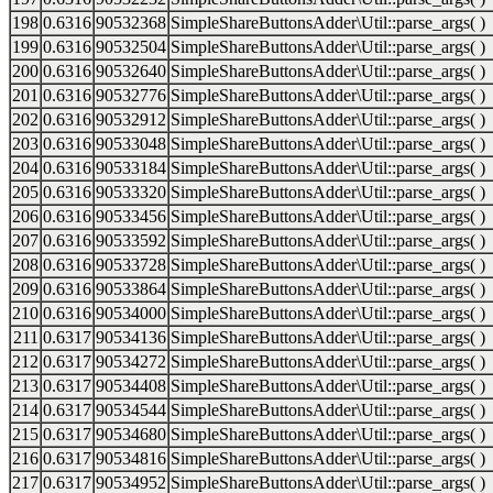
198
0.6316
90532368
SimpleShareButtonsAdder\Util::parse_args( )
199
0.6316
90532504
SimpleShareButtonsAdder\Util::parse_args( )
200
0.6316
90532640
SimpleShareButtonsAdder\Util::parse_args( )
201
0.6316
90532776
SimpleShareButtonsAdder\Util::parse_args( )
202
0.6316
90532912
SimpleShareButtonsAdder\Util::parse_args( )
203
0.6316
90533048
SimpleShareButtonsAdder\Util::parse_args( )
204
0.6316
90533184
SimpleShareButtonsAdder\Util::parse_args( )
205
0.6316
90533320
SimpleShareButtonsAdder\Util::parse_args( )
206
0.6316
90533456
SimpleShareButtonsAdder\Util::parse_args( )
207
0.6316
90533592
SimpleShareButtonsAdder\Util::parse_args( )
208
0.6316
90533728
SimpleShareButtonsAdder\Util::parse_args( )
209
0.6316
90533864
SimpleShareButtonsAdder\Util::parse_args( )
210
0.6316
90534000
SimpleShareButtonsAdder\Util::parse_args( )
211
0.6317
90534136
SimpleShareButtonsAdder\Util::parse_args( )
212
0.6317
90534272
SimpleShareButtonsAdder\Util::parse_args( )
213
0.6317
90534408
SimpleShareButtonsAdder\Util::parse_args( )
214
0.6317
90534544
SimpleShareButtonsAdder\Util::parse_args( )
215
0.6317
90534680
SimpleShareButtonsAdder\Util::parse_args( )
216
0.6317
90534816
SimpleShareButtonsAdder\Util::parse_args( )
217
0.6317
90534952
SimpleShareButtonsAdder\Util::parse_args( )