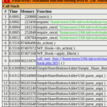
Fatal error: Maximum function nesting level of '256' reac
Call Stack
#
Time
Memory
Function
1
0.0001
220888
{main}( )
2
0.0002
223456
require(
'/home/users/2/66-lab/web/risakojo/w
3
0.0004
241216
require_once(
'/home/users/2/66-lab/web/risak
4
0.0005
252848
require_once(
'/home/users/2/66-lab/web/risak
5
0.0012
436784
require_once(
'/home/users/2/66-lab/web/risak
6
0.5516
87406496
do_action( )
7
0.5516
87407072
WP_Hook->do_action( )
8
0.5516
87407168
WP_Hook->apply_filters( )
call_user_func:{/home/users/2/66-lab/web/ris
9
0.6309
90233976
hook.php:305}
( )
10
0.6309
90234048
SimpleShareButtonsAdder\Simple_Share_Butt
11
0.6312
90244968
SimpleShareButtonsAdder\Util::parse_args( )
12
0.6312
90245104
SimpleShareButtonsAdder\Util::parse_args( )
13
0.6312
90245240
SimpleShareButtonsAdder\Util::parse_args( )
14
0.6312
90245376
SimpleShareButtonsAdder\Util::parse_args( )
15
0.6312
90245512
SimpleShareButtonsAdder\Util::parse_args( )
16
0.6312
90245648
SimpleShareButtonsAdder\Util::parse_args( )