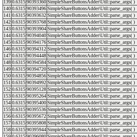
139
0.6315
90393360
SimpleShareButtonsAdder\Util::parse_args( )
140
0.6315
90393496
SimpleShareButtonsAdder\Util::parse_args( )
141
0.6315
90393632
SimpleShareButtonsAdder\Util::parse_args( )
142
0.6315
90393768
SimpleShareButtonsAdder\Util::parse_args( )
143
0.6315
90393904
SimpleShareButtonsAdder\Util::parse_args( )
144
0.6315
90394040
SimpleShareButtonsAdder\Util::parse_args( )
145
0.6315
90394176
SimpleShareButtonsAdder\Util::parse_args( )
146
0.6315
90394312
SimpleShareButtonsAdder\Util::parse_args( )
147
0.6315
90394448
SimpleShareButtonsAdder\Util::parse_args( )
148
0.6315
90394584
SimpleShareButtonsAdder\Util::parse_args( )
149
0.6315
90394720
SimpleShareButtonsAdder\Util::parse_args( )
150
0.6315
90394856
SimpleShareButtonsAdder\Util::parse_args( )
151
0.6315
90394992
SimpleShareButtonsAdder\Util::parse_args( )
152
0.6315
90395128
SimpleShareButtonsAdder\Util::parse_args( )
153
0.6315
90395264
SimpleShareButtonsAdder\Util::parse_args( )
154
0.6315
90395400
SimpleShareButtonsAdder\Util::parse_args( )
155
0.6315
90395536
SimpleShareButtonsAdder\Util::parse_args( )
156
0.6315
90395672
SimpleShareButtonsAdder\Util::parse_args( )
157
0.6315
90395808
SimpleShareButtonsAdder\Util::parse_args( )
158
0.6315
90395944
SimpleShareButtonsAdder\Util::parse_args( )
159
0.6315
90396080
SimpleShareButtonsAdder\Util::parse_args( )