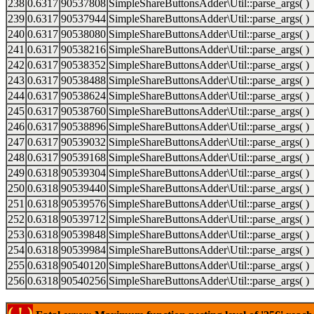
238
0.6317
90537808
SimpleShareButtonsAdder\Util::parse_args( )
239
0.6317
90537944
SimpleShareButtonsAdder\Util::parse_args( )
240
0.6317
90538080
SimpleShareButtonsAdder\Util::parse_args( )
241
0.6317
90538216
SimpleShareButtonsAdder\Util::parse_args( )
242
0.6317
90538352
SimpleShareButtonsAdder\Util::parse_args( )
243
0.6317
90538488
SimpleShareButtonsAdder\Util::parse_args( )
244
0.6317
90538624
SimpleShareButtonsAdder\Util::parse_args( )
245
0.6317
90538760
SimpleShareButtonsAdder\Util::parse_args( )
246
0.6317
90538896
SimpleShareButtonsAdder\Util::parse_args( )
247
0.6317
90539032
SimpleShareButtonsAdder\Util::parse_args( )
248
0.6317
90539168
SimpleShareButtonsAdder\Util::parse_args( )
249
0.6318
90539304
SimpleShareButtonsAdder\Util::parse_args( )
250
0.6318
90539440
SimpleShareButtonsAdder\Util::parse_args( )
251
0.6318
90539576
SimpleShareButtonsAdder\Util::parse_args( )
252
0.6318
90539712
SimpleShareButtonsAdder\Util::parse_args( )
253
0.6318
90539848
SimpleShareButtonsAdder\Util::parse_args( )
254
0.6318
90539984
SimpleShareButtonsAdder\Util::parse_args( )
255
0.6318
90540120
SimpleShareButtonsAdder\Util::parse_args( )
256
0.6318
90540256
SimpleShareButtonsAdder\Util::parse_args( )
( ! )