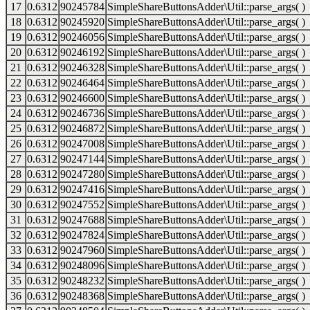
17
0.6312
90245784
SimpleShareButtonsAdder\Util::parse_args( )
18
0.6312
90245920
SimpleShareButtonsAdder\Util::parse_args( )
19
0.6312
90246056
SimpleShareButtonsAdder\Util::parse_args( )
20
0.6312
90246192
SimpleShareButtonsAdder\Util::parse_args( )
21
0.6312
90246328
SimpleShareButtonsAdder\Util::parse_args( )
22
0.6312
90246464
SimpleShareButtonsAdder\Util::parse_args( )
23
0.6312
90246600
SimpleShareButtonsAdder\Util::parse_args( )
24
0.6312
90246736
SimpleShareButtonsAdder\Util::parse_args( )
25
0.6312
90246872
SimpleShareButtonsAdder\Util::parse_args( )
26
0.6312
90247008
SimpleShareButtonsAdder\Util::parse_args( )
27
0.6312
90247144
SimpleShareButtonsAdder\Util::parse_args( )
28
0.6312
90247280
SimpleShareButtonsAdder\Util::parse_args( )
29
0.6312
90247416
SimpleShareButtonsAdder\Util::parse_args( )
30
0.6312
90247552
SimpleShareButtonsAdder\Util::parse_args( )
31
0.6312
90247688
SimpleShareButtonsAdder\Util::parse_args( )
32
0.6312
90247824
SimpleShareButtonsAdder\Util::parse_args( )
33
0.6312
90247960
SimpleShareButtonsAdder\Util::parse_args( )
34
0.6312
90248096
SimpleShareButtonsAdder\Util::parse_args( )
35
0.6312
90248232
SimpleShareButtonsAdder\Util::parse_args( )
36
0.6312
90248368
SimpleShareButtonsAdder\Util::parse_args( )