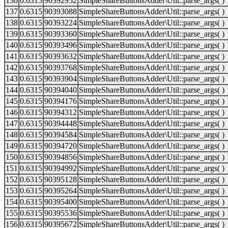
136
0.6315
90392952
SimpleShareButtonsAdder\Util::parse_args( )
137
0.6315
90393088
SimpleShareButtonsAdder\Util::parse_args( )
138
0.6315
90393224
SimpleShareButtonsAdder\Util::parse_args( )
139
0.6315
90393360
SimpleShareButtonsAdder\Util::parse_args( )
140
0.6315
90393496
SimpleShareButtonsAdder\Util::parse_args( )
141
0.6315
90393632
SimpleShareButtonsAdder\Util::parse_args( )
142
0.6315
90393768
SimpleShareButtonsAdder\Util::parse_args( )
143
0.6315
90393904
SimpleShareButtonsAdder\Util::parse_args( )
144
0.6315
90394040
SimpleShareButtonsAdder\Util::parse_args( )
145
0.6315
90394176
SimpleShareButtonsAdder\Util::parse_args( )
146
0.6315
90394312
SimpleShareButtonsAdder\Util::parse_args( )
147
0.6315
90394448
SimpleShareButtonsAdder\Util::parse_args( )
148
0.6315
90394584
SimpleShareButtonsAdder\Util::parse_args( )
149
0.6315
90394720
SimpleShareButtonsAdder\Util::parse_args( )
150
0.6315
90394856
SimpleShareButtonsAdder\Util::parse_args( )
151
0.6315
90394992
SimpleShareButtonsAdder\Util::parse_args( )
152
0.6315
90395128
SimpleShareButtonsAdder\Util::parse_args( )
153
0.6315
90395264
SimpleShareButtonsAdder\Util::parse_args( )
154
0.6315
90395400
SimpleShareButtonsAdder\Util::parse_args( )
155
0.6315
90395536
SimpleShareButtonsAdder\Util::parse_args( )
156
0.6315
90395672
SimpleShareButtonsAdder\Util::parse_args( )