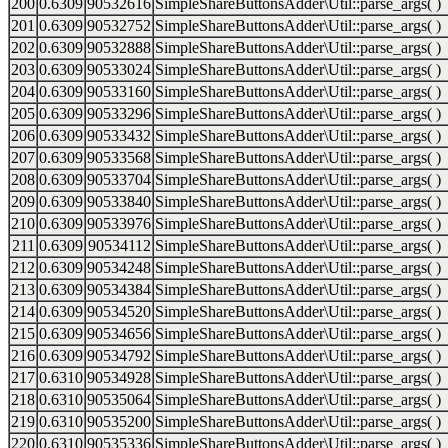
200
0.6309
90532616
SimpleShareButtonsAdder\Util::parse_args( )
201
0.6309
90532752
SimpleShareButtonsAdder\Util::parse_args( )
202
0.6309
90532888
SimpleShareButtonsAdder\Util::parse_args( )
203
0.6309
90533024
SimpleShareButtonsAdder\Util::parse_args( )
204
0.6309
90533160
SimpleShareButtonsAdder\Util::parse_args( )
205
0.6309
90533296
SimpleShareButtonsAdder\Util::parse_args( )
206
0.6309
90533432
SimpleShareButtonsAdder\Util::parse_args( )
207
0.6309
90533568
SimpleShareButtonsAdder\Util::parse_args( )
208
0.6309
90533704
SimpleShareButtonsAdder\Util::parse_args( )
209
0.6309
90533840
SimpleShareButtonsAdder\Util::parse_args( )
210
0.6309
90533976
SimpleShareButtonsAdder\Util::parse_args( )
211
0.6309
90534112
SimpleShareButtonsAdder\Util::parse_args( )
212
0.6309
90534248
SimpleShareButtonsAdder\Util::parse_args( )
213
0.6309
90534384
SimpleShareButtonsAdder\Util::parse_args( )
214
0.6309
90534520
SimpleShareButtonsAdder\Util::parse_args( )
215
0.6309
90534656
SimpleShareButtonsAdder\Util::parse_args( )
216
0.6309
90534792
SimpleShareButtonsAdder\Util::parse_args( )
217
0.6310
90534928
SimpleShareButtonsAdder\Util::parse_args( )
218
0.6310
90535064
SimpleShareButtonsAdder\Util::parse_args( )
219
0.6310
90535200
SimpleShareButtonsAdder\Util::parse_args( )
220
0.6310
90535336
SimpleShareButtonsAdder\Util::parse_args( )