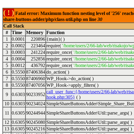
( ! )
Fatal error: Maximum function nesting level of '256' reach
share-buttons-adder/php/class-util.php on line
30
Call Stack
#
Time
Memory
Function
1
0.0001
220896
{main}( )
2
0.0002
223464
require(
'/home/users/2/66-lab/web/risakojo/w
3
0.0003
241224
require_once(
'/home/users/2/66-lab/web/risak
4
0.0004
252856
require_once(
'/home/users/2/66-lab/web/risak
5
0.0012
436792
require_once(
'/home/users/2/66-lab/web/risak
6
0.5550
87406384
do_action( )
7
0.5550
87406960
WP_Hook->do_action( )
8
0.5550
87407056
WP_Hook->apply_filters( )
call_user_func:{/home/users/2/66-lab/web/ris
9
0.6303
90233952
hook.php:305}
( )
10
0.6303
90234024
SimpleShareButtonsAdder\Simple_Share_Butt
11
0.6305
90244944
SimpleShareButtonsAdder\Util::parse_args( )
12
0.6305
90245080
SimpleShareButtonsAdder\Util::parse_args( )
13
0.6305
90245216
SimpleShareButtonsAdder\Util::parse_args( )