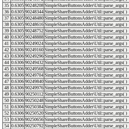
35
0.6305
90248208
SimpleShareButtonsAdder\Util::parse_args( )
36
0.6305
90248344
SimpleShareButtonsAdder\Util::parse_args( )
37
0.6305
90248480
SimpleShareButtonsAdder\Util::parse_args( )
38
0.6305
90248616
SimpleShareButtonsAdder\Util::parse_args( )
39
0.6305
90248752
SimpleShareButtonsAdder\Util::parse_args( )
40
0.6305
90248888
SimpleShareButtonsAdder\Util::parse_args( )
41
0.6306
90249024
SimpleShareButtonsAdder\Util::parse_args( )
42
0.6306
90249160
SimpleShareButtonsAdder\Util::parse_args( )
43
0.6306
90249296
SimpleShareButtonsAdder\Util::parse_args( )
44
0.6306
90249432
SimpleShareButtonsAdder\Util::parse_args( )
45
0.6306
90249568
SimpleShareButtonsAdder\Util::parse_args( )
46
0.6306
90249704
SimpleShareButtonsAdder\Util::parse_args( )
47
0.6306
90249840
SimpleShareButtonsAdder\Util::parse_args( )
48
0.6306
90249976
SimpleShareButtonsAdder\Util::parse_args( )
49
0.6306
90250112
SimpleShareButtonsAdder\Util::parse_args( )
50
0.6306
90250248
SimpleShareButtonsAdder\Util::parse_args( )
51
0.6306
90250384
SimpleShareButtonsAdder\Util::parse_args( )
52
0.6306
90250520
SimpleShareButtonsAdder\Util::parse_args( )
53
0.6306
90250656
SimpleShareButtonsAdder\Util::parse_args( )
54
0.6306
90250792
SimpleShareButtonsAdder\Util::parse_args( )