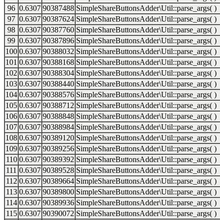
96
0.6307
90387488
SimpleShareButtonsAdder\Util::parse_args( )
97
0.6307
90387624
SimpleShareButtonsAdder\Util::parse_args( )
98
0.6307
90387760
SimpleShareButtonsAdder\Util::parse_args( )
99
0.6307
90387896
SimpleShareButtonsAdder\Util::parse_args( )
100
0.6307
90388032
SimpleShareButtonsAdder\Util::parse_args( )
101
0.6307
90388168
SimpleShareButtonsAdder\Util::parse_args( )
102
0.6307
90388304
SimpleShareButtonsAdder\Util::parse_args( )
103
0.6307
90388440
SimpleShareButtonsAdder\Util::parse_args( )
104
0.6307
90388576
SimpleShareButtonsAdder\Util::parse_args( )
105
0.6307
90388712
SimpleShareButtonsAdder\Util::parse_args( )
106
0.6307
90388848
SimpleShareButtonsAdder\Util::parse_args( )
107
0.6307
90388984
SimpleShareButtonsAdder\Util::parse_args( )
108
0.6307
90389120
SimpleShareButtonsAdder\Util::parse_args( )
109
0.6307
90389256
SimpleShareButtonsAdder\Util::parse_args( )
110
0.6307
90389392
SimpleShareButtonsAdder\Util::parse_args( )
111
0.6307
90389528
SimpleShareButtonsAdder\Util::parse_args( )
112
0.6307
90389664
SimpleShareButtonsAdder\Util::parse_args( )
113
0.6307
90389800
SimpleShareButtonsAdder\Util::parse_args( )
114
0.6307
90389936
SimpleShareButtonsAdder\Util::parse_args( )
115
0.6307
90390072
SimpleShareButtonsAdder\Util::parse_args( )