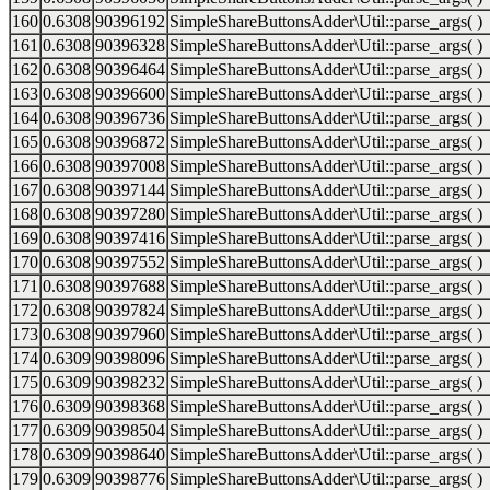
160
0.6308
90396192
SimpleShareButtonsAdder\Util::parse_args( )
161
0.6308
90396328
SimpleShareButtonsAdder\Util::parse_args( )
162
0.6308
90396464
SimpleShareButtonsAdder\Util::parse_args( )
163
0.6308
90396600
SimpleShareButtonsAdder\Util::parse_args( )
164
0.6308
90396736
SimpleShareButtonsAdder\Util::parse_args( )
165
0.6308
90396872
SimpleShareButtonsAdder\Util::parse_args( )
166
0.6308
90397008
SimpleShareButtonsAdder\Util::parse_args( )
167
0.6308
90397144
SimpleShareButtonsAdder\Util::parse_args( )
168
0.6308
90397280
SimpleShareButtonsAdder\Util::parse_args( )
169
0.6308
90397416
SimpleShareButtonsAdder\Util::parse_args( )
170
0.6308
90397552
SimpleShareButtonsAdder\Util::parse_args( )
171
0.6308
90397688
SimpleShareButtonsAdder\Util::parse_args( )
172
0.6308
90397824
SimpleShareButtonsAdder\Util::parse_args( )
173
0.6308
90397960
SimpleShareButtonsAdder\Util::parse_args( )
174
0.6309
90398096
SimpleShareButtonsAdder\Util::parse_args( )
175
0.6309
90398232
SimpleShareButtonsAdder\Util::parse_args( )
176
0.6309
90398368
SimpleShareButtonsAdder\Util::parse_args( )
177
0.6309
90398504
SimpleShareButtonsAdder\Util::parse_args( )
178
0.6309
90398640
SimpleShareButtonsAdder\Util::parse_args( )
179
0.6309
90398776
SimpleShareButtonsAdder\Util::parse_args( )