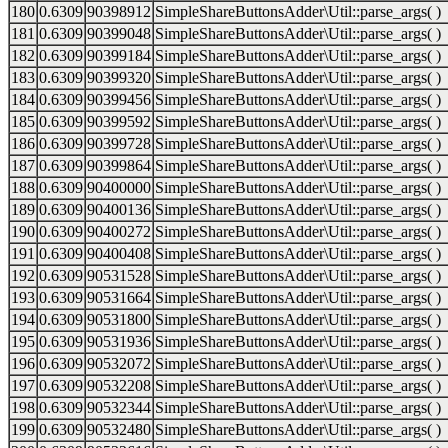
180
0.6309
90398912
SimpleShareButtonsAdder\Util::parse_args( )
181
0.6309
90399048
SimpleShareButtonsAdder\Util::parse_args( )
182
0.6309
90399184
SimpleShareButtonsAdder\Util::parse_args( )
183
0.6309
90399320
SimpleShareButtonsAdder\Util::parse_args( )
184
0.6309
90399456
SimpleShareButtonsAdder\Util::parse_args( )
185
0.6309
90399592
SimpleShareButtonsAdder\Util::parse_args( )
186
0.6309
90399728
SimpleShareButtonsAdder\Util::parse_args( )
187
0.6309
90399864
SimpleShareButtonsAdder\Util::parse_args( )
188
0.6309
90400000
SimpleShareButtonsAdder\Util::parse_args( )
189
0.6309
90400136
SimpleShareButtonsAdder\Util::parse_args( )
190
0.6309
90400272
SimpleShareButtonsAdder\Util::parse_args( )
191
0.6309
90400408
SimpleShareButtonsAdder\Util::parse_args( )
192
0.6309
90531528
SimpleShareButtonsAdder\Util::parse_args( )
193
0.6309
90531664
SimpleShareButtonsAdder\Util::parse_args( )
194
0.6309
90531800
SimpleShareButtonsAdder\Util::parse_args( )
195
0.6309
90531936
SimpleShareButtonsAdder\Util::parse_args( )
196
0.6309
90532072
SimpleShareButtonsAdder\Util::parse_args( )
197
0.6309
90532208
SimpleShareButtonsAdder\Util::parse_args( )
198
0.6309
90532344
SimpleShareButtonsAdder\Util::parse_args( )
199
0.6309
90532480
SimpleShareButtonsAdder\Util::parse_args( )