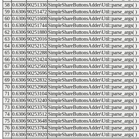
58
0.6306
90251336
SimpleShareButtonsAdder\Util::parse_args( )
59
0.6306
90251472
SimpleShareButtonsAdder\Util::parse_args( )
60
0.6306
90251608
SimpleShareButtonsAdder\Util::parse_args( )
61
0.6306
90251744
SimpleShareButtonsAdder\Util::parse_args( )
62
0.6306
90251880
SimpleShareButtonsAdder\Util::parse_args( )
63
0.6306
90252016
SimpleShareButtonsAdder\Util::parse_args( )
64
0.6306
90252152
SimpleShareButtonsAdder\Util::parse_args( )
65
0.6306
90252288
SimpleShareButtonsAdder\Util::parse_args( )
66
0.6306
90252424
SimpleShareButtonsAdder\Util::parse_args( )
67
0.6306
90252560
SimpleShareButtonsAdder\Util::parse_args( )
68
0.6306
90252696
SimpleShareButtonsAdder\Util::parse_args( )
69
0.6306
90252832
SimpleShareButtonsAdder\Util::parse_args( )
70
0.6306
90252968
SimpleShareButtonsAdder\Util::parse_args( )
71
0.6306
90253104
SimpleShareButtonsAdder\Util::parse_args( )
72
0.6306
90253240
SimpleShareButtonsAdder\Util::parse_args( )
73
0.6306
90253376
SimpleShareButtonsAdder\Util::parse_args( )
74
0.6306
90253512
SimpleShareButtonsAdder\Util::parse_args( )
75
0.6306
90253648
SimpleShareButtonsAdder\Util::parse_args( )
76
0.6306
90253784
SimpleShareButtonsAdder\Util::parse_args( )
77
0.6306
90253920
SimpleShareButtonsAdder\Util::parse_args( )