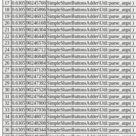
17
0.6305
90245760
SimpleShareButtonsAdder\Util::parse_args( )
18
0.6305
90245896
SimpleShareButtonsAdder\Util::parse_args( )
19
0.6305
90246032
SimpleShareButtonsAdder\Util::parse_args( )
20
0.6305
90246168
SimpleShareButtonsAdder\Util::parse_args( )
21
0.6305
90246304
SimpleShareButtonsAdder\Util::parse_args( )
22
0.6305
90246440
SimpleShareButtonsAdder\Util::parse_args( )
23
0.6305
90246576
SimpleShareButtonsAdder\Util::parse_args( )
24
0.6305
90246712
SimpleShareButtonsAdder\Util::parse_args( )
25
0.6305
90246848
SimpleShareButtonsAdder\Util::parse_args( )
26
0.6305
90246984
SimpleShareButtonsAdder\Util::parse_args( )
27
0.6305
90247120
SimpleShareButtonsAdder\Util::parse_args( )
28
0.6305
90247256
SimpleShareButtonsAdder\Util::parse_args( )
29
0.6305
90247392
SimpleShareButtonsAdder\Util::parse_args( )
30
0.6305
90247528
SimpleShareButtonsAdder\Util::parse_args( )
31
0.6305
90247664
SimpleShareButtonsAdder\Util::parse_args( )
32
0.6305
90247800
SimpleShareButtonsAdder\Util::parse_args( )
33
0.6305
90247936
SimpleShareButtonsAdder\Util::parse_args( )
34
0.6305
90248072
SimpleShareButtonsAdder\Util::parse_args( )
35
0.6305
90248208
SimpleShareButtonsAdder\Util::parse_args( )
36
0.6305
90248344
SimpleShareButtonsAdder\Util::parse_args( )