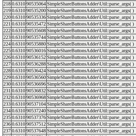
218
0.6310
90535064
SimpleShareButtonsAdder\Util::parse_args( )
219
0.6310
90535200
SimpleShareButtonsAdder\Util::parse_args( )
220
0.6310
90535336
SimpleShareButtonsAdder\Util::parse_args( )
221
0.6310
90535472
SimpleShareButtonsAdder\Util::parse_args( )
222
0.6310
90535608
SimpleShareButtonsAdder\Util::parse_args( )
223
0.6310
90535744
SimpleShareButtonsAdder\Util::parse_args( )
224
0.6310
90535880
SimpleShareButtonsAdder\Util::parse_args( )
225
0.6310
90536016
SimpleShareButtonsAdder\Util::parse_args( )
226
0.6310
90536152
SimpleShareButtonsAdder\Util::parse_args( )
227
0.6310
90536288
SimpleShareButtonsAdder\Util::parse_args( )
228
0.6310
90536424
SimpleShareButtonsAdder\Util::parse_args( )
229
0.6310
90536560
SimpleShareButtonsAdder\Util::parse_args( )
230
0.6310
90536696
SimpleShareButtonsAdder\Util::parse_args( )
231
0.6310
90536832
SimpleShareButtonsAdder\Util::parse_args( )
232
0.6310
90536968
SimpleShareButtonsAdder\Util::parse_args( )
233
0.6310
90537104
SimpleShareButtonsAdder\Util::parse_args( )
234
0.6310
90537240
SimpleShareButtonsAdder\Util::parse_args( )
235
0.6310
90537376
SimpleShareButtonsAdder\Util::parse_args( )
236
0.6310
90537512
SimpleShareButtonsAdder\Util::parse_args( )
237
0.6310
90537648
SimpleShareButtonsAdder\Util::parse_args( )