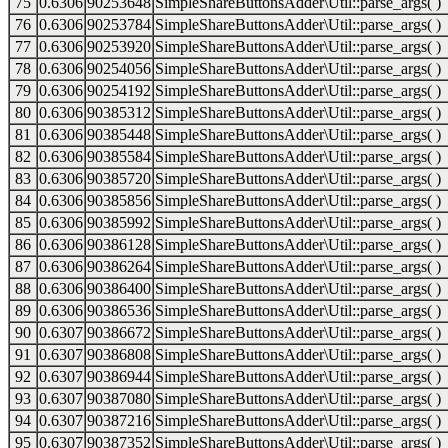
75
0.6306
90253648
SimpleShareButtonsAdder\Util::parse_args( )
76
0.6306
90253784
SimpleShareButtonsAdder\Util::parse_args( )
77
0.6306
90253920
SimpleShareButtonsAdder\Util::parse_args( )
78
0.6306
90254056
SimpleShareButtonsAdder\Util::parse_args( )
79
0.6306
90254192
SimpleShareButtonsAdder\Util::parse_args( )
80
0.6306
90385312
SimpleShareButtonsAdder\Util::parse_args( )
81
0.6306
90385448
SimpleShareButtonsAdder\Util::parse_args( )
82
0.6306
90385584
SimpleShareButtonsAdder\Util::parse_args( )
83
0.6306
90385720
SimpleShareButtonsAdder\Util::parse_args( )
84
0.6306
90385856
SimpleShareButtonsAdder\Util::parse_args( )
85
0.6306
90385992
SimpleShareButtonsAdder\Util::parse_args( )
86
0.6306
90386128
SimpleShareButtonsAdder\Util::parse_args( )
87
0.6306
90386264
SimpleShareButtonsAdder\Util::parse_args( )
88
0.6306
90386400
SimpleShareButtonsAdder\Util::parse_args( )
89
0.6306
90386536
SimpleShareButtonsAdder\Util::parse_args( )
90
0.6307
90386672
SimpleShareButtonsAdder\Util::parse_args( )
91
0.6307
90386808
SimpleShareButtonsAdder\Util::parse_args( )
92
0.6307
90386944
SimpleShareButtonsAdder\Util::parse_args( )
93
0.6307
90387080
SimpleShareButtonsAdder\Util::parse_args( )
94
0.6307
90387216
SimpleShareButtonsAdder\Util::parse_args( )
95
0.6307
90387352
SimpleShareButtonsAdder\Util::parse_args( )