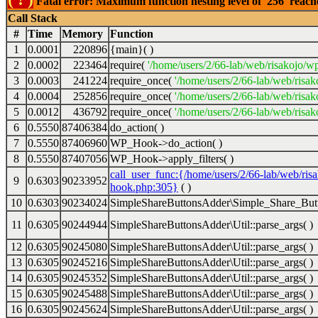
Fatal error: Maximum function nesting level of '256' reac
Call Stack
#
Time
Memory
Function
1
0.0001
220896
{main}( )
2
0.0002
223464
require(
'/home/users/2/66-lab/web/risakojo/w
3
0.0003
241224
require_once(
'/home/users/2/66-lab/web/risak
4
0.0004
252856
require_once(
'/home/users/2/66-lab/web/risak
5
0.0012
436792
require_once(
'/home/users/2/66-lab/web/risak
6
0.5550
87406384
do_action( )
7
0.5550
87406960
WP_Hook->do_action( )
8
0.5550
87407056
WP_Hook->apply_filters( )
call_user_func:{/home/users/2/66-lab/web/ris
9
0.6303
90233952
hook.php:305}
( )
10
0.6303
90234024
SimpleShareButtonsAdder\Simple_Share_Butt
11
0.6305
90244944
SimpleShareButtonsAdder\Util::parse_args( )
12
0.6305
90245080
SimpleShareButtonsAdder\Util::parse_args( )
13
0.6305
90245216
SimpleShareButtonsAdder\Util::parse_args( )
14
0.6305
90245352
SimpleShareButtonsAdder\Util::parse_args( )
15
0.6305
90245488
SimpleShareButtonsAdder\Util::parse_args( )
16
0.6305
90245624
SimpleShareButtonsAdder\Util::parse_args( )