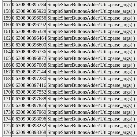
157
0.6308
90395784
SimpleShareButtonsAdder\Util::parse_args( )
158
0.6308
90395920
SimpleShareButtonsAdder\Util::parse_args( )
159
0.6308
90396056
SimpleShareButtonsAdder\Util::parse_args( )
160
0.6308
90396192
SimpleShareButtonsAdder\Util::parse_args( )
161
0.6308
90396328
SimpleShareButtonsAdder\Util::parse_args( )
162
0.6308
90396464
SimpleShareButtonsAdder\Util::parse_args( )
163
0.6308
90396600
SimpleShareButtonsAdder\Util::parse_args( )
164
0.6308
90396736
SimpleShareButtonsAdder\Util::parse_args( )
165
0.6308
90396872
SimpleShareButtonsAdder\Util::parse_args( )
166
0.6308
90397008
SimpleShareButtonsAdder\Util::parse_args( )
167
0.6308
90397144
SimpleShareButtonsAdder\Util::parse_args( )
168
0.6308
90397280
SimpleShareButtonsAdder\Util::parse_args( )
169
0.6308
90397416
SimpleShareButtonsAdder\Util::parse_args( )
170
0.6308
90397552
SimpleShareButtonsAdder\Util::parse_args( )
171
0.6308
90397688
SimpleShareButtonsAdder\Util::parse_args( )
172
0.6308
90397824
SimpleShareButtonsAdder\Util::parse_args( )
173
0.6308
90397960
SimpleShareButtonsAdder\Util::parse_args( )
174
0.6309
90398096
SimpleShareButtonsAdder\Util::parse_args( )
175
0.6309
90398232
SimpleShareButtonsAdder\Util::parse_args( )
176
0.6309
90398368
SimpleShareButtonsAdder\Util::parse_args( )