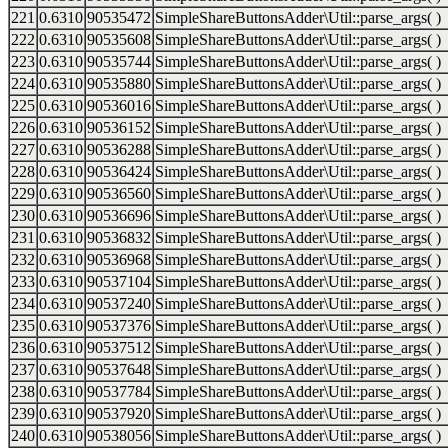
221
0.6310
90535472
SimpleShareButtonsAdder\Util::parse_args( )
222
0.6310
90535608
SimpleShareButtonsAdder\Util::parse_args( )
223
0.6310
90535744
SimpleShareButtonsAdder\Util::parse_args( )
224
0.6310
90535880
SimpleShareButtonsAdder\Util::parse_args( )
225
0.6310
90536016
SimpleShareButtonsAdder\Util::parse_args( )
226
0.6310
90536152
SimpleShareButtonsAdder\Util::parse_args( )
227
0.6310
90536288
SimpleShareButtonsAdder\Util::parse_args( )
228
0.6310
90536424
SimpleShareButtonsAdder\Util::parse_args( )
229
0.6310
90536560
SimpleShareButtonsAdder\Util::parse_args( )
230
0.6310
90536696
SimpleShareButtonsAdder\Util::parse_args( )
231
0.6310
90536832
SimpleShareButtonsAdder\Util::parse_args( )
232
0.6310
90536968
SimpleShareButtonsAdder\Util::parse_args( )
233
0.6310
90537104
SimpleShareButtonsAdder\Util::parse_args( )
234
0.6310
90537240
SimpleShareButtonsAdder\Util::parse_args( )
235
0.6310
90537376
SimpleShareButtonsAdder\Util::parse_args( )
236
0.6310
90537512
SimpleShareButtonsAdder\Util::parse_args( )
237
0.6310
90537648
SimpleShareButtonsAdder\Util::parse_args( )
238
0.6310
90537784
SimpleShareButtonsAdder\Util::parse_args( )
239
0.6310
90537920
SimpleShareButtonsAdder\Util::parse_args( )
240
0.6310
90538056
SimpleShareButtonsAdder\Util::parse_args( )