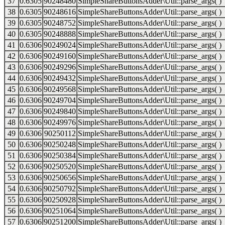
37
0.6305
90248480
SimpleShareButtonsAdder\Util::parse_args( )
38
0.6305
90248616
SimpleShareButtonsAdder\Util::parse_args( )
39
0.6305
90248752
SimpleShareButtonsAdder\Util::parse_args( )
40
0.6305
90248888
SimpleShareButtonsAdder\Util::parse_args( )
41
0.6306
90249024
SimpleShareButtonsAdder\Util::parse_args( )
42
0.6306
90249160
SimpleShareButtonsAdder\Util::parse_args( )
43
0.6306
90249296
SimpleShareButtonsAdder\Util::parse_args( )
44
0.6306
90249432
SimpleShareButtonsAdder\Util::parse_args( )
45
0.6306
90249568
SimpleShareButtonsAdder\Util::parse_args( )
46
0.6306
90249704
SimpleShareButtonsAdder\Util::parse_args( )
47
0.6306
90249840
SimpleShareButtonsAdder\Util::parse_args( )
48
0.6306
90249976
SimpleShareButtonsAdder\Util::parse_args( )
49
0.6306
90250112
SimpleShareButtonsAdder\Util::parse_args( )
50
0.6306
90250248
SimpleShareButtonsAdder\Util::parse_args( )
51
0.6306
90250384
SimpleShareButtonsAdder\Util::parse_args( )
52
0.6306
90250520
SimpleShareButtonsAdder\Util::parse_args( )
53
0.6306
90250656
SimpleShareButtonsAdder\Util::parse_args( )
54
0.6306
90250792
SimpleShareButtonsAdder\Util::parse_args( )
55
0.6306
90250928
SimpleShareButtonsAdder\Util::parse_args( )
56
0.6306
90251064
SimpleShareButtonsAdder\Util::parse_args( )
57
0.6306
90251200
SimpleShareButtonsAdder\Util::parse_args( )