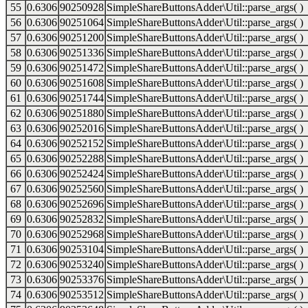
55
0.6306
90250928
SimpleShareButtonsAdder\Util::parse_args( )
56
0.6306
90251064
SimpleShareButtonsAdder\Util::parse_args( )
57
0.6306
90251200
SimpleShareButtonsAdder\Util::parse_args( )
58
0.6306
90251336
SimpleShareButtonsAdder\Util::parse_args( )
59
0.6306
90251472
SimpleShareButtonsAdder\Util::parse_args( )
60
0.6306
90251608
SimpleShareButtonsAdder\Util::parse_args( )
61
0.6306
90251744
SimpleShareButtonsAdder\Util::parse_args( )
62
0.6306
90251880
SimpleShareButtonsAdder\Util::parse_args( )
63
0.6306
90252016
SimpleShareButtonsAdder\Util::parse_args( )
64
0.6306
90252152
SimpleShareButtonsAdder\Util::parse_args( )
65
0.6306
90252288
SimpleShareButtonsAdder\Util::parse_args( )
66
0.6306
90252424
SimpleShareButtonsAdder\Util::parse_args( )
67
0.6306
90252560
SimpleShareButtonsAdder\Util::parse_args( )
68
0.6306
90252696
SimpleShareButtonsAdder\Util::parse_args( )
69
0.6306
90252832
SimpleShareButtonsAdder\Util::parse_args( )
70
0.6306
90252968
SimpleShareButtonsAdder\Util::parse_args( )
71
0.6306
90253104
SimpleShareButtonsAdder\Util::parse_args( )
72
0.6306
90253240
SimpleShareButtonsAdder\Util::parse_args( )
73
0.6306
90253376
SimpleShareButtonsAdder\Util::parse_args( )
74
0.6306
90253512
SimpleShareButtonsAdder\Util::parse_args( )