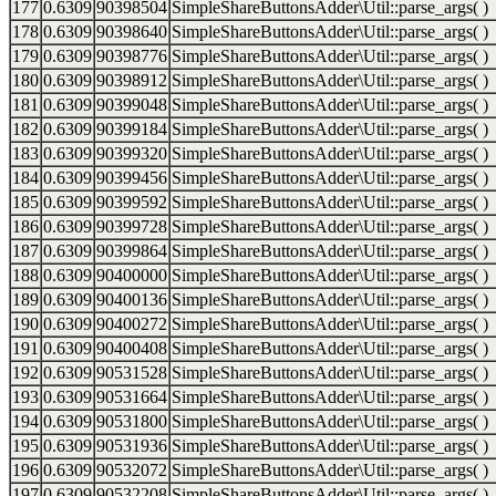
177
0.6309
90398504
SimpleShareButtonsAdder\Util::parse_args( )
178
0.6309
90398640
SimpleShareButtonsAdder\Util::parse_args( )
179
0.6309
90398776
SimpleShareButtonsAdder\Util::parse_args( )
180
0.6309
90398912
SimpleShareButtonsAdder\Util::parse_args( )
181
0.6309
90399048
SimpleShareButtonsAdder\Util::parse_args( )
182
0.6309
90399184
SimpleShareButtonsAdder\Util::parse_args( )
183
0.6309
90399320
SimpleShareButtonsAdder\Util::parse_args( )
184
0.6309
90399456
SimpleShareButtonsAdder\Util::parse_args( )
185
0.6309
90399592
SimpleShareButtonsAdder\Util::parse_args( )
186
0.6309
90399728
SimpleShareButtonsAdder\Util::parse_args( )
187
0.6309
90399864
SimpleShareButtonsAdder\Util::parse_args( )
188
0.6309
90400000
SimpleShareButtonsAdder\Util::parse_args( )
189
0.6309
90400136
SimpleShareButtonsAdder\Util::parse_args( )
190
0.6309
90400272
SimpleShareButtonsAdder\Util::parse_args( )
191
0.6309
90400408
SimpleShareButtonsAdder\Util::parse_args( )
192
0.6309
90531528
SimpleShareButtonsAdder\Util::parse_args( )
193
0.6309
90531664
SimpleShareButtonsAdder\Util::parse_args( )
194
0.6309
90531800
SimpleShareButtonsAdder\Util::parse_args( )
195
0.6309
90531936
SimpleShareButtonsAdder\Util::parse_args( )
196
0.6309
90532072
SimpleShareButtonsAdder\Util::parse_args( )
197
0.6309
90532208
SimpleShareButtonsAdder\Util::parse_args( )