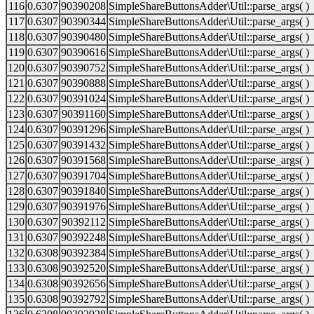
116
0.6307
90390208
SimpleShareButtonsAdder\Util::parse_args( )
117
0.6307
90390344
SimpleShareButtonsAdder\Util::parse_args( )
118
0.6307
90390480
SimpleShareButtonsAdder\Util::parse_args( )
119
0.6307
90390616
SimpleShareButtonsAdder\Util::parse_args( )
120
0.6307
90390752
SimpleShareButtonsAdder\Util::parse_args( )
121
0.6307
90390888
SimpleShareButtonsAdder\Util::parse_args( )
122
0.6307
90391024
SimpleShareButtonsAdder\Util::parse_args( )
123
0.6307
90391160
SimpleShareButtonsAdder\Util::parse_args( )
124
0.6307
90391296
SimpleShareButtonsAdder\Util::parse_args( )
125
0.6307
90391432
SimpleShareButtonsAdder\Util::parse_args( )
126
0.6307
90391568
SimpleShareButtonsAdder\Util::parse_args( )
127
0.6307
90391704
SimpleShareButtonsAdder\Util::parse_args( )
128
0.6307
90391840
SimpleShareButtonsAdder\Util::parse_args( )
129
0.6307
90391976
SimpleShareButtonsAdder\Util::parse_args( )
130
0.6307
90392112
SimpleShareButtonsAdder\Util::parse_args( )
131
0.6307
90392248
SimpleShareButtonsAdder\Util::parse_args( )
132
0.6308
90392384
SimpleShareButtonsAdder\Util::parse_args( )
133
0.6308
90392520
SimpleShareButtonsAdder\Util::parse_args( )
134
0.6308
90392656
SimpleShareButtonsAdder\Util::parse_args( )
135
0.6308
90392792
SimpleShareButtonsAdder\Util::parse_args( )