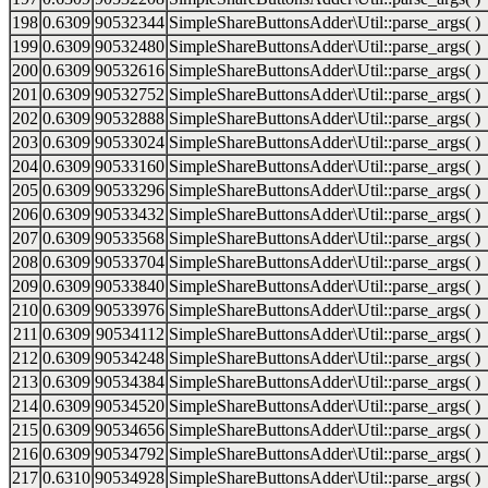
198
0.6309
90532344
SimpleShareButtonsAdder\Util::parse_args( )
199
0.6309
90532480
SimpleShareButtonsAdder\Util::parse_args( )
200
0.6309
90532616
SimpleShareButtonsAdder\Util::parse_args( )
201
0.6309
90532752
SimpleShareButtonsAdder\Util::parse_args( )
202
0.6309
90532888
SimpleShareButtonsAdder\Util::parse_args( )
203
0.6309
90533024
SimpleShareButtonsAdder\Util::parse_args( )
204
0.6309
90533160
SimpleShareButtonsAdder\Util::parse_args( )
205
0.6309
90533296
SimpleShareButtonsAdder\Util::parse_args( )
206
0.6309
90533432
SimpleShareButtonsAdder\Util::parse_args( )
207
0.6309
90533568
SimpleShareButtonsAdder\Util::parse_args( )
208
0.6309
90533704
SimpleShareButtonsAdder\Util::parse_args( )
209
0.6309
90533840
SimpleShareButtonsAdder\Util::parse_args( )
210
0.6309
90533976
SimpleShareButtonsAdder\Util::parse_args( )
211
0.6309
90534112
SimpleShareButtonsAdder\Util::parse_args( )
212
0.6309
90534248
SimpleShareButtonsAdder\Util::parse_args( )
213
0.6309
90534384
SimpleShareButtonsAdder\Util::parse_args( )
214
0.6309
90534520
SimpleShareButtonsAdder\Util::parse_args( )
215
0.6309
90534656
SimpleShareButtonsAdder\Util::parse_args( )
216
0.6309
90534792
SimpleShareButtonsAdder\Util::parse_args( )
217
0.6310
90534928
SimpleShareButtonsAdder\Util::parse_args( )