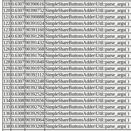
119
0.6307
90390616
SimpleShareButtonsAdder\Util::parse_args( )
120
0.6307
90390752
SimpleShareButtonsAdder\Util::parse_args( )
121
0.6307
90390888
SimpleShareButtonsAdder\Util::parse_args( )
122
0.6307
90391024
SimpleShareButtonsAdder\Util::parse_args( )
123
0.6307
90391160
SimpleShareButtonsAdder\Util::parse_args( )
124
0.6307
90391296
SimpleShareButtonsAdder\Util::parse_args( )
125
0.6307
90391432
SimpleShareButtonsAdder\Util::parse_args( )
126
0.6307
90391568
SimpleShareButtonsAdder\Util::parse_args( )
127
0.6307
90391704
SimpleShareButtonsAdder\Util::parse_args( )
128
0.6307
90391840
SimpleShareButtonsAdder\Util::parse_args( )
129
0.6307
90391976
SimpleShareButtonsAdder\Util::parse_args( )
130
0.6307
90392112
SimpleShareButtonsAdder\Util::parse_args( )
131
0.6307
90392248
SimpleShareButtonsAdder\Util::parse_args( )
132
0.6308
90392384
SimpleShareButtonsAdder\Util::parse_args( )
133
0.6308
90392520
SimpleShareButtonsAdder\Util::parse_args( )
134
0.6308
90392656
SimpleShareButtonsAdder\Util::parse_args( )
135
0.6308
90392792
SimpleShareButtonsAdder\Util::parse_args( )
136
0.6308
90392928
SimpleShareButtonsAdder\Util::parse_args( )
137
0.6308
90393064
SimpleShareButtonsAdder\Util::parse_args( )
138
0.6308
90393200
SimpleShareButtonsAdder\Util::parse_args( )