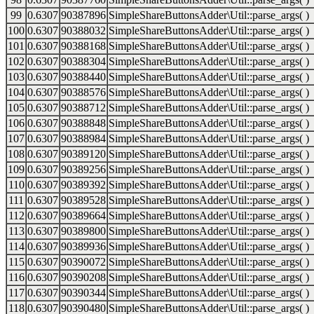
99
0.6307
90387896
SimpleShareButtonsAdder\Util::parse_args( )
100
0.6307
90388032
SimpleShareButtonsAdder\Util::parse_args( )
101
0.6307
90388168
SimpleShareButtonsAdder\Util::parse_args( )
102
0.6307
90388304
SimpleShareButtonsAdder\Util::parse_args( )
103
0.6307
90388440
SimpleShareButtonsAdder\Util::parse_args( )
104
0.6307
90388576
SimpleShareButtonsAdder\Util::parse_args( )
105
0.6307
90388712
SimpleShareButtonsAdder\Util::parse_args( )
106
0.6307
90388848
SimpleShareButtonsAdder\Util::parse_args( )
107
0.6307
90388984
SimpleShareButtonsAdder\Util::parse_args( )
108
0.6307
90389120
SimpleShareButtonsAdder\Util::parse_args( )
109
0.6307
90389256
SimpleShareButtonsAdder\Util::parse_args( )
110
0.6307
90389392
SimpleShareButtonsAdder\Util::parse_args( )
111
0.6307
90389528
SimpleShareButtonsAdder\Util::parse_args( )
112
0.6307
90389664
SimpleShareButtonsAdder\Util::parse_args( )
113
0.6307
90389800
SimpleShareButtonsAdder\Util::parse_args( )
114
0.6307
90389936
SimpleShareButtonsAdder\Util::parse_args( )
115
0.6307
90390072
SimpleShareButtonsAdder\Util::parse_args( )
116
0.6307
90390208
SimpleShareButtonsAdder\Util::parse_args( )
117
0.6307
90390344
SimpleShareButtonsAdder\Util::parse_args( )
118
0.6307
90390480
SimpleShareButtonsAdder\Util::parse_args( )