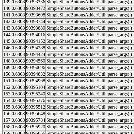
139
0.6308
90393336
SimpleShareButtonsAdder\Util::parse_args( )
140
0.6308
90393472
SimpleShareButtonsAdder\Util::parse_args( )
141
0.6308
90393608
SimpleShareButtonsAdder\Util::parse_args( )
142
0.6308
90393744
SimpleShareButtonsAdder\Util::parse_args( )
143
0.6308
90393880
SimpleShareButtonsAdder\Util::parse_args( )
144
0.6308
90394016
SimpleShareButtonsAdder\Util::parse_args( )
145
0.6308
90394152
SimpleShareButtonsAdder\Util::parse_args( )
146
0.6308
90394288
SimpleShareButtonsAdder\Util::parse_args( )
147
0.6308
90394424
SimpleShareButtonsAdder\Util::parse_args( )
148
0.6308
90394560
SimpleShareButtonsAdder\Util::parse_args( )
149
0.6308
90394696
SimpleShareButtonsAdder\Util::parse_args( )
150
0.6308
90394832
SimpleShareButtonsAdder\Util::parse_args( )
151
0.6308
90394968
SimpleShareButtonsAdder\Util::parse_args( )
152
0.6308
90395104
SimpleShareButtonsAdder\Util::parse_args( )
153
0.6308
90395240
SimpleShareButtonsAdder\Util::parse_args( )
154
0.6308
90395376
SimpleShareButtonsAdder\Util::parse_args( )
155
0.6308
90395512
SimpleShareButtonsAdder\Util::parse_args( )
156
0.6308
90395648
SimpleShareButtonsAdder\Util::parse_args( )
157
0.6308
90395784
SimpleShareButtonsAdder\Util::parse_args( )
158
0.6308
90395920
SimpleShareButtonsAdder\Util::parse_args( )
159
0.6308
90396056
SimpleShareButtonsAdder\Util::parse_args( )