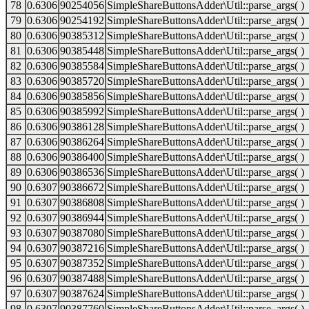
78
0.6306
90254056
SimpleShareButtonsAdder\Util::parse_args( )
79
0.6306
90254192
SimpleShareButtonsAdder\Util::parse_args( )
80
0.6306
90385312
SimpleShareButtonsAdder\Util::parse_args( )
81
0.6306
90385448
SimpleShareButtonsAdder\Util::parse_args( )
82
0.6306
90385584
SimpleShareButtonsAdder\Util::parse_args( )
83
0.6306
90385720
SimpleShareButtonsAdder\Util::parse_args( )
84
0.6306
90385856
SimpleShareButtonsAdder\Util::parse_args( )
85
0.6306
90385992
SimpleShareButtonsAdder\Util::parse_args( )
86
0.6306
90386128
SimpleShareButtonsAdder\Util::parse_args( )
87
0.6306
90386264
SimpleShareButtonsAdder\Util::parse_args( )
88
0.6306
90386400
SimpleShareButtonsAdder\Util::parse_args( )
89
0.6306
90386536
SimpleShareButtonsAdder\Util::parse_args( )
90
0.6307
90386672
SimpleShareButtonsAdder\Util::parse_args( )
91
0.6307
90386808
SimpleShareButtonsAdder\Util::parse_args( )
92
0.6307
90386944
SimpleShareButtonsAdder\Util::parse_args( )
93
0.6307
90387080
SimpleShareButtonsAdder\Util::parse_args( )
94
0.6307
90387216
SimpleShareButtonsAdder\Util::parse_args( )
95
0.6307
90387352
SimpleShareButtonsAdder\Util::parse_args( )
96
0.6307
90387488
SimpleShareButtonsAdder\Util::parse_args( )
97
0.6307
90387624
SimpleShareButtonsAdder\Util::parse_args( )
98
0.6307
90387760
SimpleShareButtonsAdder\Util::parse_args( )