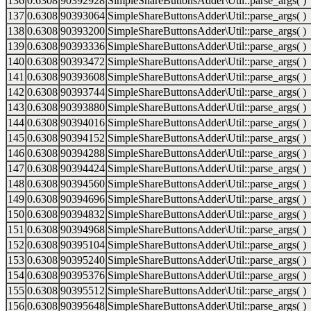
136
0.6308
90392928
SimpleShareButtonsAdder\Util::parse_args( )
137
0.6308
90393064
SimpleShareButtonsAdder\Util::parse_args( )
138
0.6308
90393200
SimpleShareButtonsAdder\Util::parse_args( )
139
0.6308
90393336
SimpleShareButtonsAdder\Util::parse_args( )
140
0.6308
90393472
SimpleShareButtonsAdder\Util::parse_args( )
141
0.6308
90393608
SimpleShareButtonsAdder\Util::parse_args( )
142
0.6308
90393744
SimpleShareButtonsAdder\Util::parse_args( )
143
0.6308
90393880
SimpleShareButtonsAdder\Util::parse_args( )
144
0.6308
90394016
SimpleShareButtonsAdder\Util::parse_args( )
145
0.6308
90394152
SimpleShareButtonsAdder\Util::parse_args( )
146
0.6308
90394288
SimpleShareButtonsAdder\Util::parse_args( )
147
0.6308
90394424
SimpleShareButtonsAdder\Util::parse_args( )
148
0.6308
90394560
SimpleShareButtonsAdder\Util::parse_args( )
149
0.6308
90394696
SimpleShareButtonsAdder\Util::parse_args( )
150
0.6308
90394832
SimpleShareButtonsAdder\Util::parse_args( )
151
0.6308
90394968
SimpleShareButtonsAdder\Util::parse_args( )
152
0.6308
90395104
SimpleShareButtonsAdder\Util::parse_args( )
153
0.6308
90395240
SimpleShareButtonsAdder\Util::parse_args( )
154
0.6308
90395376
SimpleShareButtonsAdder\Util::parse_args( )
155
0.6308
90395512
SimpleShareButtonsAdder\Util::parse_args( )
156
0.6308
90395648
SimpleShareButtonsAdder\Util::parse_args( )