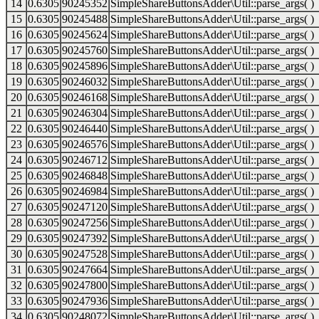
14
0.6305
90245352
SimpleShareButtonsAdder\Util::parse_args( )
15
0.6305
90245488
SimpleShareButtonsAdder\Util::parse_args( )
16
0.6305
90245624
SimpleShareButtonsAdder\Util::parse_args( )
17
0.6305
90245760
SimpleShareButtonsAdder\Util::parse_args( )
18
0.6305
90245896
SimpleShareButtonsAdder\Util::parse_args( )
19
0.6305
90246032
SimpleShareButtonsAdder\Util::parse_args( )
20
0.6305
90246168
SimpleShareButtonsAdder\Util::parse_args( )
21
0.6305
90246304
SimpleShareButtonsAdder\Util::parse_args( )
22
0.6305
90246440
SimpleShareButtonsAdder\Util::parse_args( )
23
0.6305
90246576
SimpleShareButtonsAdder\Util::parse_args( )
24
0.6305
90246712
SimpleShareButtonsAdder\Util::parse_args( )
25
0.6305
90246848
SimpleShareButtonsAdder\Util::parse_args( )
26
0.6305
90246984
SimpleShareButtonsAdder\Util::parse_args( )
27
0.6305
90247120
SimpleShareButtonsAdder\Util::parse_args( )
28
0.6305
90247256
SimpleShareButtonsAdder\Util::parse_args( )
29
0.6305
90247392
SimpleShareButtonsAdder\Util::parse_args( )
30
0.6305
90247528
SimpleShareButtonsAdder\Util::parse_args( )
31
0.6305
90247664
SimpleShareButtonsAdder\Util::parse_args( )
32
0.6305
90247800
SimpleShareButtonsAdder\Util::parse_args( )
33
0.6305
90247936
SimpleShareButtonsAdder\Util::parse_args( )
34
0.6305
90248072
SimpleShareButtonsAdder\Util::parse_args( )