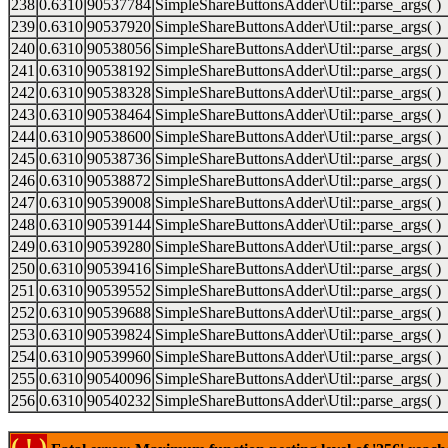
238
0.6310
90537784
SimpleShareButtonsAdder\Util::parse_args( )
239
0.6310
90537920
SimpleShareButtonsAdder\Util::parse_args( )
240
0.6310
90538056
SimpleShareButtonsAdder\Util::parse_args( )
241
0.6310
90538192
SimpleShareButtonsAdder\Util::parse_args( )
242
0.6310
90538328
SimpleShareButtonsAdder\Util::parse_args( )
243
0.6310
90538464
SimpleShareButtonsAdder\Util::parse_args( )
244
0.6310
90538600
SimpleShareButtonsAdder\Util::parse_args( )
245
0.6310
90538736
SimpleShareButtonsAdder\Util::parse_args( )
246
0.6310
90538872
SimpleShareButtonsAdder\Util::parse_args( )
247
0.6310
90539008
SimpleShareButtonsAdder\Util::parse_args( )
248
0.6310
90539144
SimpleShareButtonsAdder\Util::parse_args( )
249
0.6310
90539280
SimpleShareButtonsAdder\Util::parse_args( )
250
0.6310
90539416
SimpleShareButtonsAdder\Util::parse_args( )
251
0.6310
90539552
SimpleShareButtonsAdder\Util::parse_args( )
252
0.6310
90539688
SimpleShareButtonsAdder\Util::parse_args( )
253
0.6310
90539824
SimpleShareButtonsAdder\Util::parse_args( )
254
0.6310
90539960
SimpleShareButtonsAdder\Util::parse_args( )
255
0.6310
90540096
SimpleShareButtonsAdder\Util::parse_args( )
256
0.6310
90540232
SimpleShareButtonsAdder\Util::parse_args( )
( ! )