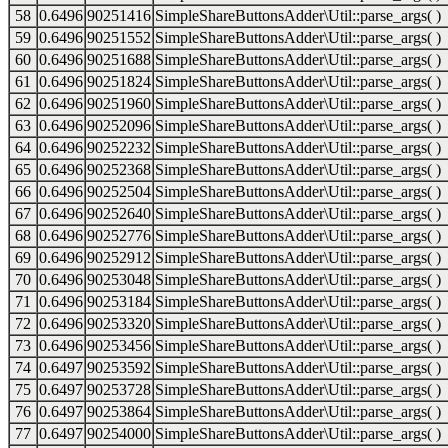
58
0.6496
90251416
SimpleShareButtonsAdder\Util::parse_args( )
59
0.6496
90251552
SimpleShareButtonsAdder\Util::parse_args( )
60
0.6496
90251688
SimpleShareButtonsAdder\Util::parse_args( )
61
0.6496
90251824
SimpleShareButtonsAdder\Util::parse_args( )
62
0.6496
90251960
SimpleShareButtonsAdder\Util::parse_args( )
63
0.6496
90252096
SimpleShareButtonsAdder\Util::parse_args( )
64
0.6496
90252232
SimpleShareButtonsAdder\Util::parse_args( )
65
0.6496
90252368
SimpleShareButtonsAdder\Util::parse_args( )
66
0.6496
90252504
SimpleShareButtonsAdder\Util::parse_args( )
67
0.6496
90252640
SimpleShareButtonsAdder\Util::parse_args( )
68
0.6496
90252776
SimpleShareButtonsAdder\Util::parse_args( )
69
0.6496
90252912
SimpleShareButtonsAdder\Util::parse_args( )
70
0.6496
90253048
SimpleShareButtonsAdder\Util::parse_args( )
71
0.6496
90253184
SimpleShareButtonsAdder\Util::parse_args( )
72
0.6496
90253320
SimpleShareButtonsAdder\Util::parse_args( )
73
0.6496
90253456
SimpleShareButtonsAdder\Util::parse_args( )
74
0.6497
90253592
SimpleShareButtonsAdder\Util::parse_args( )
75
0.6497
90253728
SimpleShareButtonsAdder\Util::parse_args( )
76
0.6497
90253864
SimpleShareButtonsAdder\Util::parse_args( )
77
0.6497
90254000
SimpleShareButtonsAdder\Util::parse_args( )