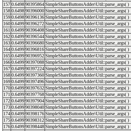
157
0.6498
90395864
SimpleShareButtonsAdder\Util::parse_args( )
158
0.6498
90396000
SimpleShareButtonsAdder\Util::parse_args( )
159
0.6498
90396136
SimpleShareButtonsAdder\Util::parse_args( )
160
0.6499
90396272
SimpleShareButtonsAdder\Util::parse_args( )
161
0.6499
90396408
SimpleShareButtonsAdder\Util::parse_args( )
162
0.6499
90396544
SimpleShareButtonsAdder\Util::parse_args( )
163
0.6499
90396680
SimpleShareButtonsAdder\Util::parse_args( )
164
0.6499
90396816
SimpleShareButtonsAdder\Util::parse_args( )
165
0.6499
90396952
SimpleShareButtonsAdder\Util::parse_args( )
166
0.6499
90397088
SimpleShareButtonsAdder\Util::parse_args( )
167
0.6499
90397224
SimpleShareButtonsAdder\Util::parse_args( )
168
0.6499
90397360
SimpleShareButtonsAdder\Util::parse_args( )
169
0.6499
90397496
SimpleShareButtonsAdder\Util::parse_args( )
170
0.6499
90397632
SimpleShareButtonsAdder\Util::parse_args( )
171
0.6499
90397768
SimpleShareButtonsAdder\Util::parse_args( )
172
0.6499
90397904
SimpleShareButtonsAdder\Util::parse_args( )
173
0.6499
90398040
SimpleShareButtonsAdder\Util::parse_args( )
174
0.6499
90398176
SimpleShareButtonsAdder\Util::parse_args( )
175
0.6499
90398312
SimpleShareButtonsAdder\Util::parse_args( )
176
0.6499
90398448
SimpleShareButtonsAdder\Util::parse_args( )