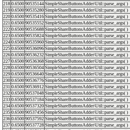
218
0.6500
90535144
SimpleShareButtonsAdder\Util::parse_args( )
219
0.6500
90535280
SimpleShareButtonsAdder\Util::parse_args( )
220
0.6500
90535416
SimpleShareButtonsAdder\Util::parse_args( )
221
0.6500
90535552
SimpleShareButtonsAdder\Util::parse_args( )
222
0.6500
90535688
SimpleShareButtonsAdder\Util::parse_args( )
223
0.6500
90535824
SimpleShareButtonsAdder\Util::parse_args( )
224
0.6500
90535960
SimpleShareButtonsAdder\Util::parse_args( )
225
0.6500
90536096
SimpleShareButtonsAdder\Util::parse_args( )
226
0.6500
90536232
SimpleShareButtonsAdder\Util::parse_args( )
227
0.6500
90536368
SimpleShareButtonsAdder\Util::parse_args( )
228
0.6500
90536504
SimpleShareButtonsAdder\Util::parse_args( )
229
0.6500
90536640
SimpleShareButtonsAdder\Util::parse_args( )
230
0.6500
90536776
SimpleShareButtonsAdder\Util::parse_args( )
231
0.6500
90536912
SimpleShareButtonsAdder\Util::parse_args( )
232
0.6500
90537048
SimpleShareButtonsAdder\Util::parse_args( )
233
0.6500
90537184
SimpleShareButtonsAdder\Util::parse_args( )
234
0.6500
90537320
SimpleShareButtonsAdder\Util::parse_args( )
235
0.6500
90537456
SimpleShareButtonsAdder\Util::parse_args( )
236
0.6500
90537592
SimpleShareButtonsAdder\Util::parse_args( )
237
0.6500
90537728
SimpleShareButtonsAdder\Util::parse_args( )