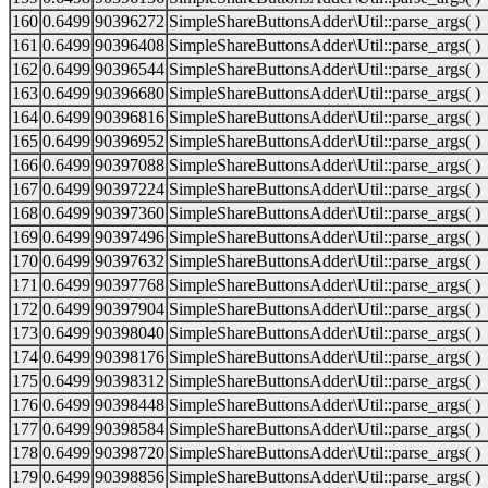
160
0.6499
90396272
SimpleShareButtonsAdder\Util::parse_args( )
161
0.6499
90396408
SimpleShareButtonsAdder\Util::parse_args( )
162
0.6499
90396544
SimpleShareButtonsAdder\Util::parse_args( )
163
0.6499
90396680
SimpleShareButtonsAdder\Util::parse_args( )
164
0.6499
90396816
SimpleShareButtonsAdder\Util::parse_args( )
165
0.6499
90396952
SimpleShareButtonsAdder\Util::parse_args( )
166
0.6499
90397088
SimpleShareButtonsAdder\Util::parse_args( )
167
0.6499
90397224
SimpleShareButtonsAdder\Util::parse_args( )
168
0.6499
90397360
SimpleShareButtonsAdder\Util::parse_args( )
169
0.6499
90397496
SimpleShareButtonsAdder\Util::parse_args( )
170
0.6499
90397632
SimpleShareButtonsAdder\Util::parse_args( )
171
0.6499
90397768
SimpleShareButtonsAdder\Util::parse_args( )
172
0.6499
90397904
SimpleShareButtonsAdder\Util::parse_args( )
173
0.6499
90398040
SimpleShareButtonsAdder\Util::parse_args( )
174
0.6499
90398176
SimpleShareButtonsAdder\Util::parse_args( )
175
0.6499
90398312
SimpleShareButtonsAdder\Util::parse_args( )
176
0.6499
90398448
SimpleShareButtonsAdder\Util::parse_args( )
177
0.6499
90398584
SimpleShareButtonsAdder\Util::parse_args( )
178
0.6499
90398720
SimpleShareButtonsAdder\Util::parse_args( )
179
0.6499
90398856
SimpleShareButtonsAdder\Util::parse_args( )