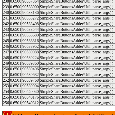
238
0.6500
90537864
SimpleShareButtonsAdder\Util::parse_args( )
239
0.6500
90538000
SimpleShareButtonsAdder\Util::parse_args( )
240
0.6500
90538136
SimpleShareButtonsAdder\Util::parse_args( )
241
0.6500
90538272
SimpleShareButtonsAdder\Util::parse_args( )
242
0.6501
90538408
SimpleShareButtonsAdder\Util::parse_args( )
243
0.6501
90538544
SimpleShareButtonsAdder\Util::parse_args( )
244
0.6501
90538680
SimpleShareButtonsAdder\Util::parse_args( )
245
0.6501
90538816
SimpleShareButtonsAdder\Util::parse_args( )
246
0.6501
90538952
SimpleShareButtonsAdder\Util::parse_args( )
247
0.6501
90539088
SimpleShareButtonsAdder\Util::parse_args( )
248
0.6501
90539224
SimpleShareButtonsAdder\Util::parse_args( )
249
0.6501
90539360
SimpleShareButtonsAdder\Util::parse_args( )
250
0.6501
90539496
SimpleShareButtonsAdder\Util::parse_args( )
251
0.6501
90539632
SimpleShareButtonsAdder\Util::parse_args( )
252
0.6501
90539768
SimpleShareButtonsAdder\Util::parse_args( )
253
0.6501
90539904
SimpleShareButtonsAdder\Util::parse_args( )
254
0.6501
90540040
SimpleShareButtonsAdder\Util::parse_args( )
255
0.6501
90540176
SimpleShareButtonsAdder\Util::parse_args( )
256
0.6501
90540312
SimpleShareButtonsAdder\Util::parse_args( )
( ! )