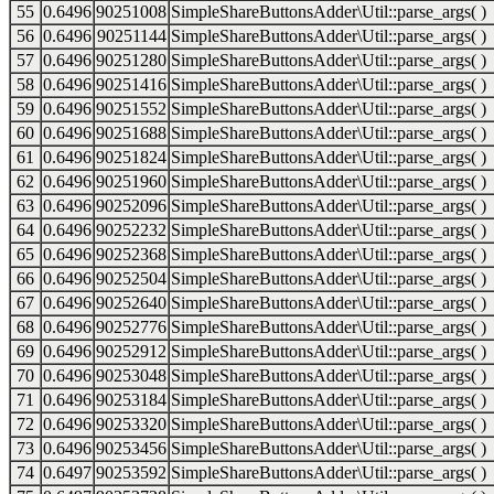
55
0.6496
90251008
SimpleShareButtonsAdder\Util::parse_args( )
56
0.6496
90251144
SimpleShareButtonsAdder\Util::parse_args( )
57
0.6496
90251280
SimpleShareButtonsAdder\Util::parse_args( )
58
0.6496
90251416
SimpleShareButtonsAdder\Util::parse_args( )
59
0.6496
90251552
SimpleShareButtonsAdder\Util::parse_args( )
60
0.6496
90251688
SimpleShareButtonsAdder\Util::parse_args( )
61
0.6496
90251824
SimpleShareButtonsAdder\Util::parse_args( )
62
0.6496
90251960
SimpleShareButtonsAdder\Util::parse_args( )
63
0.6496
90252096
SimpleShareButtonsAdder\Util::parse_args( )
64
0.6496
90252232
SimpleShareButtonsAdder\Util::parse_args( )
65
0.6496
90252368
SimpleShareButtonsAdder\Util::parse_args( )
66
0.6496
90252504
SimpleShareButtonsAdder\Util::parse_args( )
67
0.6496
90252640
SimpleShareButtonsAdder\Util::parse_args( )
68
0.6496
90252776
SimpleShareButtonsAdder\Util::parse_args( )
69
0.6496
90252912
SimpleShareButtonsAdder\Util::parse_args( )
70
0.6496
90253048
SimpleShareButtonsAdder\Util::parse_args( )
71
0.6496
90253184
SimpleShareButtonsAdder\Util::parse_args( )
72
0.6496
90253320
SimpleShareButtonsAdder\Util::parse_args( )
73
0.6496
90253456
SimpleShareButtonsAdder\Util::parse_args( )
74
0.6497
90253592
SimpleShareButtonsAdder\Util::parse_args( )