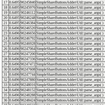
17
0.6495
90245840
SimpleShareButtonsAdder\Util::parse_args( )
18
0.6495
90245976
SimpleShareButtonsAdder\Util::parse_args( )
19
0.6495
90246112
SimpleShareButtonsAdder\Util::parse_args( )
20
0.6495
90246248
SimpleShareButtonsAdder\Util::parse_args( )
21
0.6495
90246384
SimpleShareButtonsAdder\Util::parse_args( )
22
0.6496
90246520
SimpleShareButtonsAdder\Util::parse_args( )
23
0.6496
90246656
SimpleShareButtonsAdder\Util::parse_args( )
24
0.6496
90246792
SimpleShareButtonsAdder\Util::parse_args( )
25
0.6496
90246928
SimpleShareButtonsAdder\Util::parse_args( )
26
0.6496
90247064
SimpleShareButtonsAdder\Util::parse_args( )
27
0.6496
90247200
SimpleShareButtonsAdder\Util::parse_args( )
28
0.6496
90247336
SimpleShareButtonsAdder\Util::parse_args( )
29
0.6496
90247472
SimpleShareButtonsAdder\Util::parse_args( )
30
0.6496
90247608
SimpleShareButtonsAdder\Util::parse_args( )
31
0.6496
90247744
SimpleShareButtonsAdder\Util::parse_args( )
32
0.6496
90247880
SimpleShareButtonsAdder\Util::parse_args( )
33
0.6496
90248016
SimpleShareButtonsAdder\Util::parse_args( )
34
0.6496
90248152
SimpleShareButtonsAdder\Util::parse_args( )
35
0.6496
90248288
SimpleShareButtonsAdder\Util::parse_args( )
36
0.6496
90248424
SimpleShareButtonsAdder\Util::parse_args( )