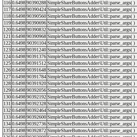
116
0.6498
90390288
SimpleShareButtonsAdder\Util::parse_args( )
117
0.6498
90390424
SimpleShareButtonsAdder\Util::parse_args( )
118
0.6498
90390560
SimpleShareButtonsAdder\Util::parse_args( )
119
0.6498
90390696
SimpleShareButtonsAdder\Util::parse_args( )
120
0.6498
90390832
SimpleShareButtonsAdder\Util::parse_args( )
121
0.6498
90390968
SimpleShareButtonsAdder\Util::parse_args( )
122
0.6498
90391104
SimpleShareButtonsAdder\Util::parse_args( )
123
0.6498
90391240
SimpleShareButtonsAdder\Util::parse_args( )
124
0.6498
90391376
SimpleShareButtonsAdder\Util::parse_args( )
125
0.6498
90391512
SimpleShareButtonsAdder\Util::parse_args( )
126
0.6498
90391648
SimpleShareButtonsAdder\Util::parse_args( )
127
0.6498
90391784
SimpleShareButtonsAdder\Util::parse_args( )
128
0.6498
90391920
SimpleShareButtonsAdder\Util::parse_args( )
129
0.6498
90392056
SimpleShareButtonsAdder\Util::parse_args( )
130
0.6498
90392192
SimpleShareButtonsAdder\Util::parse_args( )
131
0.6498
90392328
SimpleShareButtonsAdder\Util::parse_args( )
132
0.6498
90392464
SimpleShareButtonsAdder\Util::parse_args( )
133
0.6498
90392600
SimpleShareButtonsAdder\Util::parse_args( )
134
0.6498
90392736
SimpleShareButtonsAdder\Util::parse_args( )
135
0.6498
90392872
SimpleShareButtonsAdder\Util::parse_args( )