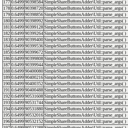
177
0.6499
90398584
SimpleShareButtonsAdder\Util::parse_args( )
178
0.6499
90398720
SimpleShareButtonsAdder\Util::parse_args( )
179
0.6499
90398856
SimpleShareButtonsAdder\Util::parse_args( )
180
0.6499
90398992
SimpleShareButtonsAdder\Util::parse_args( )
181
0.6499
90399128
SimpleShareButtonsAdder\Util::parse_args( )
182
0.6499
90399264
SimpleShareButtonsAdder\Util::parse_args( )
183
0.6499
90399400
SimpleShareButtonsAdder\Util::parse_args( )
184
0.6499
90399536
SimpleShareButtonsAdder\Util::parse_args( )
185
0.6499
90399672
SimpleShareButtonsAdder\Util::parse_args( )
186
0.6499
90399808
SimpleShareButtonsAdder\Util::parse_args( )
187
0.6499
90399944
SimpleShareButtonsAdder\Util::parse_args( )
188
0.6499
90400080
SimpleShareButtonsAdder\Util::parse_args( )
189
0.6499
90400216
SimpleShareButtonsAdder\Util::parse_args( )
190
0.6499
90400352
SimpleShareButtonsAdder\Util::parse_args( )
191
0.6499
90400488
SimpleShareButtonsAdder\Util::parse_args( )
192
0.6499
90531608
SimpleShareButtonsAdder\Util::parse_args( )
193
0.6499
90531744
SimpleShareButtonsAdder\Util::parse_args( )
194
0.6499
90531880
SimpleShareButtonsAdder\Util::parse_args( )
195
0.6499
90532016
SimpleShareButtonsAdder\Util::parse_args( )
196
0.6499
90532152
SimpleShareButtonsAdder\Util::parse_args( )
197
0.6499
90532288
SimpleShareButtonsAdder\Util::parse_args( )