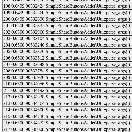
198
0.6499
90532424
SimpleShareButtonsAdder\Util::parse_args( )
199
0.6499
90532560
SimpleShareButtonsAdder\Util::parse_args( )
200
0.6499
90532696
SimpleShareButtonsAdder\Util::parse_args( )
201
0.6500
90532832
SimpleShareButtonsAdder\Util::parse_args( )
202
0.6500
90532968
SimpleShareButtonsAdder\Util::parse_args( )
203
0.6500
90533104
SimpleShareButtonsAdder\Util::parse_args( )
204
0.6500
90533240
SimpleShareButtonsAdder\Util::parse_args( )
205
0.6500
90533376
SimpleShareButtonsAdder\Util::parse_args( )
206
0.6500
90533512
SimpleShareButtonsAdder\Util::parse_args( )
207
0.6500
90533648
SimpleShareButtonsAdder\Util::parse_args( )
208
0.6500
90533784
SimpleShareButtonsAdder\Util::parse_args( )
209
0.6500
90533920
SimpleShareButtonsAdder\Util::parse_args( )
210
0.6500
90534056
SimpleShareButtonsAdder\Util::parse_args( )
211
0.6500
90534192
SimpleShareButtonsAdder\Util::parse_args( )
212
0.6500
90534328
SimpleShareButtonsAdder\Util::parse_args( )
213
0.6500
90534464
SimpleShareButtonsAdder\Util::parse_args( )
214
0.6500
90534600
SimpleShareButtonsAdder\Util::parse_args( )
215
0.6500
90534736
SimpleShareButtonsAdder\Util::parse_args( )
216
0.6500
90534872
SimpleShareButtonsAdder\Util::parse_args( )
217
0.6500
90535008
SimpleShareButtonsAdder\Util::parse_args( )