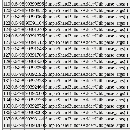
119
0.6498
90390696
SimpleShareButtonsAdder\Util::parse_args( )
120
0.6498
90390832
SimpleShareButtonsAdder\Util::parse_args( )
121
0.6498
90390968
SimpleShareButtonsAdder\Util::parse_args( )
122
0.6498
90391104
SimpleShareButtonsAdder\Util::parse_args( )
123
0.6498
90391240
SimpleShareButtonsAdder\Util::parse_args( )
124
0.6498
90391376
SimpleShareButtonsAdder\Util::parse_args( )
125
0.6498
90391512
SimpleShareButtonsAdder\Util::parse_args( )
126
0.6498
90391648
SimpleShareButtonsAdder\Util::parse_args( )
127
0.6498
90391784
SimpleShareButtonsAdder\Util::parse_args( )
128
0.6498
90391920
SimpleShareButtonsAdder\Util::parse_args( )
129
0.6498
90392056
SimpleShareButtonsAdder\Util::parse_args( )
130
0.6498
90392192
SimpleShareButtonsAdder\Util::parse_args( )
131
0.6498
90392328
SimpleShareButtonsAdder\Util::parse_args( )
132
0.6498
90392464
SimpleShareButtonsAdder\Util::parse_args( )
133
0.6498
90392600
SimpleShareButtonsAdder\Util::parse_args( )
134
0.6498
90392736
SimpleShareButtonsAdder\Util::parse_args( )
135
0.6498
90392872
SimpleShareButtonsAdder\Util::parse_args( )
136
0.6498
90393008
SimpleShareButtonsAdder\Util::parse_args( )
137
0.6498
90393144
SimpleShareButtonsAdder\Util::parse_args( )
138
0.6498
90393280
SimpleShareButtonsAdder\Util::parse_args( )