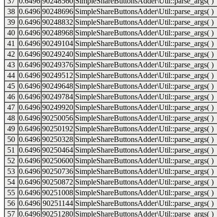
37
0.6496
90248560
SimpleShareButtonsAdder\Util::parse_args( )
38
0.6496
90248696
SimpleShareButtonsAdder\Util::parse_args( )
39
0.6496
90248832
SimpleShareButtonsAdder\Util::parse_args( )
40
0.6496
90248968
SimpleShareButtonsAdder\Util::parse_args( )
41
0.6496
90249104
SimpleShareButtonsAdder\Util::parse_args( )
42
0.6496
90249240
SimpleShareButtonsAdder\Util::parse_args( )
43
0.6496
90249376
SimpleShareButtonsAdder\Util::parse_args( )
44
0.6496
90249512
SimpleShareButtonsAdder\Util::parse_args( )
45
0.6496
90249648
SimpleShareButtonsAdder\Util::parse_args( )
46
0.6496
90249784
SimpleShareButtonsAdder\Util::parse_args( )
47
0.6496
90249920
SimpleShareButtonsAdder\Util::parse_args( )
48
0.6496
90250056
SimpleShareButtonsAdder\Util::parse_args( )
49
0.6496
90250192
SimpleShareButtonsAdder\Util::parse_args( )
50
0.6496
90250328
SimpleShareButtonsAdder\Util::parse_args( )
51
0.6496
90250464
SimpleShareButtonsAdder\Util::parse_args( )
52
0.6496
90250600
SimpleShareButtonsAdder\Util::parse_args( )
53
0.6496
90250736
SimpleShareButtonsAdder\Util::parse_args( )
54
0.6496
90250872
SimpleShareButtonsAdder\Util::parse_args( )
55
0.6496
90251008
SimpleShareButtonsAdder\Util::parse_args( )
56
0.6496
90251144
SimpleShareButtonsAdder\Util::parse_args( )
57
0.6496
90251280
SimpleShareButtonsAdder\Util::parse_args( )