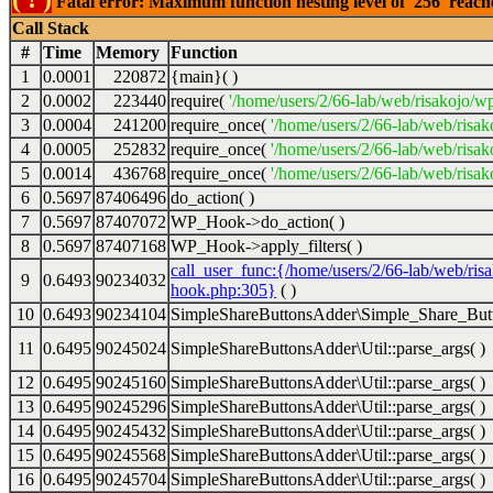
Fatal error: Maximum function nesting level of '256' reac
Call Stack
#
Time
Memory
Function
1
0.0001
220872
{main}( )
2
0.0002
223440
require(
'/home/users/2/66-lab/web/risakojo/w
3
0.0004
241200
require_once(
'/home/users/2/66-lab/web/risak
4
0.0005
252832
require_once(
'/home/users/2/66-lab/web/risak
5
0.0014
436768
require_once(
'/home/users/2/66-lab/web/risak
6
0.5697
87406496
do_action( )
7
0.5697
87407072
WP_Hook->do_action( )
8
0.5697
87407168
WP_Hook->apply_filters( )
call_user_func:{/home/users/2/66-lab/web/ris
9
0.6493
90234032
hook.php:305}
( )
10
0.6493
90234104
SimpleShareButtonsAdder\Simple_Share_Butt
11
0.6495
90245024
SimpleShareButtonsAdder\Util::parse_args( )
12
0.6495
90245160
SimpleShareButtonsAdder\Util::parse_args( )
13
0.6495
90245296
SimpleShareButtonsAdder\Util::parse_args( )
14
0.6495
90245432
SimpleShareButtonsAdder\Util::parse_args( )
15
0.6495
90245568
SimpleShareButtonsAdder\Util::parse_args( )
16
0.6495
90245704
SimpleShareButtonsAdder\Util::parse_args( )