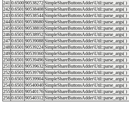
241
0.6500
90538272
SimpleShareButtonsAdder\Util::parse_args( )
242
0.6501
90538408
SimpleShareButtonsAdder\Util::parse_args( )
243
0.6501
90538544
SimpleShareButtonsAdder\Util::parse_args( )
244
0.6501
90538680
SimpleShareButtonsAdder\Util::parse_args( )
245
0.6501
90538816
SimpleShareButtonsAdder\Util::parse_args( )
246
0.6501
90538952
SimpleShareButtonsAdder\Util::parse_args( )
247
0.6501
90539088
SimpleShareButtonsAdder\Util::parse_args( )
248
0.6501
90539224
SimpleShareButtonsAdder\Util::parse_args( )
249
0.6501
90539360
SimpleShareButtonsAdder\Util::parse_args( )
250
0.6501
90539496
SimpleShareButtonsAdder\Util::parse_args( )
251
0.6501
90539632
SimpleShareButtonsAdder\Util::parse_args( )
252
0.6501
90539768
SimpleShareButtonsAdder\Util::parse_args( )
253
0.6501
90539904
SimpleShareButtonsAdder\Util::parse_args( )
254
0.6501
90540040
SimpleShareButtonsAdder\Util::parse_args( )
255
0.6501
90540176
SimpleShareButtonsAdder\Util::parse_args( )
256
0.6501
90540312
SimpleShareButtonsAdder\Util::parse_args( )