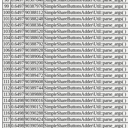
99
0.6497
90387976
SimpleShareButtonsAdder\Util::parse_args( )
100
0.6497
90388112
SimpleShareButtonsAdder\Util::parse_args( )
101
0.6497
90388248
SimpleShareButtonsAdder\Util::parse_args( )
102
0.6497
90388384
SimpleShareButtonsAdder\Util::parse_args( )
103
0.6497
90388520
SimpleShareButtonsAdder\Util::parse_args( )
104
0.6497
90388656
SimpleShareButtonsAdder\Util::parse_args( )
105
0.6497
90388792
SimpleShareButtonsAdder\Util::parse_args( )
106
0.6497
90388928
SimpleShareButtonsAdder\Util::parse_args( )
107
0.6497
90389064
SimpleShareButtonsAdder\Util::parse_args( )
108
0.6497
90389200
SimpleShareButtonsAdder\Util::parse_args( )
109
0.6497
90389336
SimpleShareButtonsAdder\Util::parse_args( )
110
0.6497
90389472
SimpleShareButtonsAdder\Util::parse_args( )
111
0.6497
90389608
SimpleShareButtonsAdder\Util::parse_args( )
112
0.6497
90389744
SimpleShareButtonsAdder\Util::parse_args( )
113
0.6497
90389880
SimpleShareButtonsAdder\Util::parse_args( )
114
0.6498
90390016
SimpleShareButtonsAdder\Util::parse_args( )
115
0.6498
90390152
SimpleShareButtonsAdder\Util::parse_args( )
116
0.6498
90390288
SimpleShareButtonsAdder\Util::parse_args( )
117
0.6498
90390424
SimpleShareButtonsAdder\Util::parse_args( )
118
0.6498
90390560
SimpleShareButtonsAdder\Util::parse_args( )