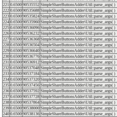
221
0.6500
90535552
SimpleShareButtonsAdder\Util::parse_args( )
222
0.6500
90535688
SimpleShareButtonsAdder\Util::parse_args( )
223
0.6500
90535824
SimpleShareButtonsAdder\Util::parse_args( )
224
0.6500
90535960
SimpleShareButtonsAdder\Util::parse_args( )
225
0.6500
90536096
SimpleShareButtonsAdder\Util::parse_args( )
226
0.6500
90536232
SimpleShareButtonsAdder\Util::parse_args( )
227
0.6500
90536368
SimpleShareButtonsAdder\Util::parse_args( )
228
0.6500
90536504
SimpleShareButtonsAdder\Util::parse_args( )
229
0.6500
90536640
SimpleShareButtonsAdder\Util::parse_args( )
230
0.6500
90536776
SimpleShareButtonsAdder\Util::parse_args( )
231
0.6500
90536912
SimpleShareButtonsAdder\Util::parse_args( )
232
0.6500
90537048
SimpleShareButtonsAdder\Util::parse_args( )
233
0.6500
90537184
SimpleShareButtonsAdder\Util::parse_args( )
234
0.6500
90537320
SimpleShareButtonsAdder\Util::parse_args( )
235
0.6500
90537456
SimpleShareButtonsAdder\Util::parse_args( )
236
0.6500
90537592
SimpleShareButtonsAdder\Util::parse_args( )
237
0.6500
90537728
SimpleShareButtonsAdder\Util::parse_args( )
238
0.6500
90537864
SimpleShareButtonsAdder\Util::parse_args( )
239
0.6500
90538000
SimpleShareButtonsAdder\Util::parse_args( )
240
0.6500
90538136
SimpleShareButtonsAdder\Util::parse_args( )