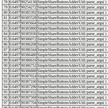
78
0.6497
90254136
SimpleShareButtonsAdder\Util::parse_args( )
79
0.6497
90254272
SimpleShareButtonsAdder\Util::parse_args( )
80
0.6497
90385392
SimpleShareButtonsAdder\Util::parse_args( )
81
0.6497
90385528
SimpleShareButtonsAdder\Util::parse_args( )
82
0.6497
90385664
SimpleShareButtonsAdder\Util::parse_args( )
83
0.6497
90385800
SimpleShareButtonsAdder\Util::parse_args( )
84
0.6497
90385936
SimpleShareButtonsAdder\Util::parse_args( )
85
0.6497
90386072
SimpleShareButtonsAdder\Util::parse_args( )
86
0.6497
90386208
SimpleShareButtonsAdder\Util::parse_args( )
87
0.6497
90386344
SimpleShareButtonsAdder\Util::parse_args( )
88
0.6497
90386480
SimpleShareButtonsAdder\Util::parse_args( )
89
0.6497
90386616
SimpleShareButtonsAdder\Util::parse_args( )
90
0.6497
90386752
SimpleShareButtonsAdder\Util::parse_args( )
91
0.6497
90386888
SimpleShareButtonsAdder\Util::parse_args( )
92
0.6497
90387024
SimpleShareButtonsAdder\Util::parse_args( )
93
0.6497
90387160
SimpleShareButtonsAdder\Util::parse_args( )
94
0.6497
90387296
SimpleShareButtonsAdder\Util::parse_args( )
95
0.6497
90387432
SimpleShareButtonsAdder\Util::parse_args( )
96
0.6497
90387568
SimpleShareButtonsAdder\Util::parse_args( )
97
0.6497
90387704
SimpleShareButtonsAdder\Util::parse_args( )
98
0.6497
90387840
SimpleShareButtonsAdder\Util::parse_args( )