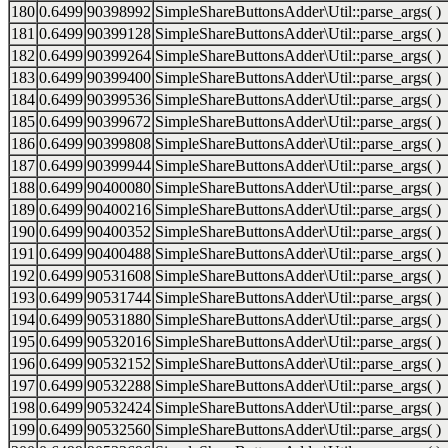
180
0.6499
90398992
SimpleShareButtonsAdder\Util::parse_args( )
181
0.6499
90399128
SimpleShareButtonsAdder\Util::parse_args( )
182
0.6499
90399264
SimpleShareButtonsAdder\Util::parse_args( )
183
0.6499
90399400
SimpleShareButtonsAdder\Util::parse_args( )
184
0.6499
90399536
SimpleShareButtonsAdder\Util::parse_args( )
185
0.6499
90399672
SimpleShareButtonsAdder\Util::parse_args( )
186
0.6499
90399808
SimpleShareButtonsAdder\Util::parse_args( )
187
0.6499
90399944
SimpleShareButtonsAdder\Util::parse_args( )
188
0.6499
90400080
SimpleShareButtonsAdder\Util::parse_args( )
189
0.6499
90400216
SimpleShareButtonsAdder\Util::parse_args( )
190
0.6499
90400352
SimpleShareButtonsAdder\Util::parse_args( )
191
0.6499
90400488
SimpleShareButtonsAdder\Util::parse_args( )
192
0.6499
90531608
SimpleShareButtonsAdder\Util::parse_args( )
193
0.6499
90531744
SimpleShareButtonsAdder\Util::parse_args( )
194
0.6499
90531880
SimpleShareButtonsAdder\Util::parse_args( )
195
0.6499
90532016
SimpleShareButtonsAdder\Util::parse_args( )
196
0.6499
90532152
SimpleShareButtonsAdder\Util::parse_args( )
197
0.6499
90532288
SimpleShareButtonsAdder\Util::parse_args( )
198
0.6499
90532424
SimpleShareButtonsAdder\Util::parse_args( )
199
0.6499
90532560
SimpleShareButtonsAdder\Util::parse_args( )