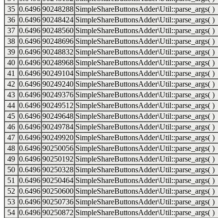
35
0.6496
90248288
SimpleShareButtonsAdder\Util::parse_args( )
36
0.6496
90248424
SimpleShareButtonsAdder\Util::parse_args( )
37
0.6496
90248560
SimpleShareButtonsAdder\Util::parse_args( )
38
0.6496
90248696
SimpleShareButtonsAdder\Util::parse_args( )
39
0.6496
90248832
SimpleShareButtonsAdder\Util::parse_args( )
40
0.6496
90248968
SimpleShareButtonsAdder\Util::parse_args( )
41
0.6496
90249104
SimpleShareButtonsAdder\Util::parse_args( )
42
0.6496
90249240
SimpleShareButtonsAdder\Util::parse_args( )
43
0.6496
90249376
SimpleShareButtonsAdder\Util::parse_args( )
44
0.6496
90249512
SimpleShareButtonsAdder\Util::parse_args( )
45
0.6496
90249648
SimpleShareButtonsAdder\Util::parse_args( )
46
0.6496
90249784
SimpleShareButtonsAdder\Util::parse_args( )
47
0.6496
90249920
SimpleShareButtonsAdder\Util::parse_args( )
48
0.6496
90250056
SimpleShareButtonsAdder\Util::parse_args( )
49
0.6496
90250192
SimpleShareButtonsAdder\Util::parse_args( )
50
0.6496
90250328
SimpleShareButtonsAdder\Util::parse_args( )
51
0.6496
90250464
SimpleShareButtonsAdder\Util::parse_args( )
52
0.6496
90250600
SimpleShareButtonsAdder\Util::parse_args( )
53
0.6496
90250736
SimpleShareButtonsAdder\Util::parse_args( )
54
0.6496
90250872
SimpleShareButtonsAdder\Util::parse_args( )