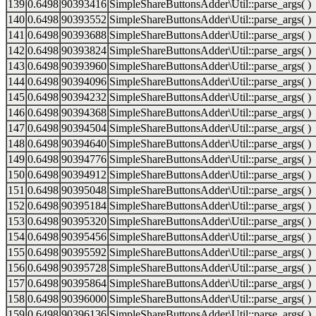
139
0.6498
90393416
SimpleShareButtonsAdder\Util::parse_args( )
140
0.6498
90393552
SimpleShareButtonsAdder\Util::parse_args( )
141
0.6498
90393688
SimpleShareButtonsAdder\Util::parse_args( )
142
0.6498
90393824
SimpleShareButtonsAdder\Util::parse_args( )
143
0.6498
90393960
SimpleShareButtonsAdder\Util::parse_args( )
144
0.6498
90394096
SimpleShareButtonsAdder\Util::parse_args( )
145
0.6498
90394232
SimpleShareButtonsAdder\Util::parse_args( )
146
0.6498
90394368
SimpleShareButtonsAdder\Util::parse_args( )
147
0.6498
90394504
SimpleShareButtonsAdder\Util::parse_args( )
148
0.6498
90394640
SimpleShareButtonsAdder\Util::parse_args( )
149
0.6498
90394776
SimpleShareButtonsAdder\Util::parse_args( )
150
0.6498
90394912
SimpleShareButtonsAdder\Util::parse_args( )
151
0.6498
90395048
SimpleShareButtonsAdder\Util::parse_args( )
152
0.6498
90395184
SimpleShareButtonsAdder\Util::parse_args( )
153
0.6498
90395320
SimpleShareButtonsAdder\Util::parse_args( )
154
0.6498
90395456
SimpleShareButtonsAdder\Util::parse_args( )
155
0.6498
90395592
SimpleShareButtonsAdder\Util::parse_args( )
156
0.6498
90395728
SimpleShareButtonsAdder\Util::parse_args( )
157
0.6498
90395864
SimpleShareButtonsAdder\Util::parse_args( )
158
0.6498
90396000
SimpleShareButtonsAdder\Util::parse_args( )
159
0.6498
90396136
SimpleShareButtonsAdder\Util::parse_args( )