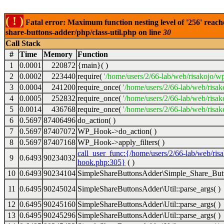
( ! )
Fatal error: Maximum function nesting level of '256' reach
share-buttons-adder/php/class-util.php on line
30
Call Stack
#
Time
Memory
Function
1
0.0001
220872
{main}( )
2
0.0002
223440
require(
'/home/users/2/66-lab/web/risakojo/w
3
0.0004
241200
require_once(
'/home/users/2/66-lab/web/risak
4
0.0005
252832
require_once(
'/home/users/2/66-lab/web/risak
5
0.0014
436768
require_once(
'/home/users/2/66-lab/web/risak
6
0.5697
87406496
do_action( )
7
0.5697
87407072
WP_Hook->do_action( )
8
0.5697
87407168
WP_Hook->apply_filters( )
call_user_func:{/home/users/2/66-lab/web/ris
9
0.6493
90234032
hook.php:305}
( )
10
0.6493
90234104
SimpleShareButtonsAdder\Simple_Share_Butt
11
0.6495
90245024
SimpleShareButtonsAdder\Util::parse_args( )
12
0.6495
90245160
SimpleShareButtonsAdder\Util::parse_args( )
13
0.6495
90245296
SimpleShareButtonsAdder\Util::parse_args( )