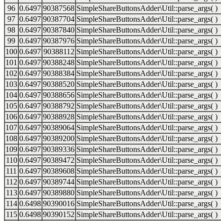
96
0.6497
90387568
SimpleShareButtonsAdder\Util::parse_args( )
97
0.6497
90387704
SimpleShareButtonsAdder\Util::parse_args( )
98
0.6497
90387840
SimpleShareButtonsAdder\Util::parse_args( )
99
0.6497
90387976
SimpleShareButtonsAdder\Util::parse_args( )
100
0.6497
90388112
SimpleShareButtonsAdder\Util::parse_args( )
101
0.6497
90388248
SimpleShareButtonsAdder\Util::parse_args( )
102
0.6497
90388384
SimpleShareButtonsAdder\Util::parse_args( )
103
0.6497
90388520
SimpleShareButtonsAdder\Util::parse_args( )
104
0.6497
90388656
SimpleShareButtonsAdder\Util::parse_args( )
105
0.6497
90388792
SimpleShareButtonsAdder\Util::parse_args( )
106
0.6497
90388928
SimpleShareButtonsAdder\Util::parse_args( )
107
0.6497
90389064
SimpleShareButtonsAdder\Util::parse_args( )
108
0.6497
90389200
SimpleShareButtonsAdder\Util::parse_args( )
109
0.6497
90389336
SimpleShareButtonsAdder\Util::parse_args( )
110
0.6497
90389472
SimpleShareButtonsAdder\Util::parse_args( )
111
0.6497
90389608
SimpleShareButtonsAdder\Util::parse_args( )
112
0.6497
90389744
SimpleShareButtonsAdder\Util::parse_args( )
113
0.6497
90389880
SimpleShareButtonsAdder\Util::parse_args( )
114
0.6498
90390016
SimpleShareButtonsAdder\Util::parse_args( )
115
0.6498
90390152
SimpleShareButtonsAdder\Util::parse_args( )