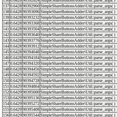
136
0.6428
90392824
SimpleShareButtonsAdder\Util::parse_args( )
137
0.6428
90392960
SimpleShareButtonsAdder\Util::parse_args( )
138
0.6428
90393096
SimpleShareButtonsAdder\Util::parse_args( )
139
0.6428
90393232
SimpleShareButtonsAdder\Util::parse_args( )
140
0.6428
90393368
SimpleShareButtonsAdder\Util::parse_args( )
141
0.6428
90393504
SimpleShareButtonsAdder\Util::parse_args( )
142
0.6428
90393640
SimpleShareButtonsAdder\Util::parse_args( )
143
0.6428
90393776
SimpleShareButtonsAdder\Util::parse_args( )
144
0.6428
90393912
SimpleShareButtonsAdder\Util::parse_args( )
145
0.6428
90394048
SimpleShareButtonsAdder\Util::parse_args( )
146
0.6428
90394184
SimpleShareButtonsAdder\Util::parse_args( )
147
0.6428
90394320
SimpleShareButtonsAdder\Util::parse_args( )
148
0.6428
90394456
SimpleShareButtonsAdder\Util::parse_args( )
149
0.6429
90394592
SimpleShareButtonsAdder\Util::parse_args( )
150
0.6429
90394728
SimpleShareButtonsAdder\Util::parse_args( )
151
0.6429
90394864
SimpleShareButtonsAdder\Util::parse_args( )
152
0.6429
90395000
SimpleShareButtonsAdder\Util::parse_args( )
153
0.6429
90395136
SimpleShareButtonsAdder\Util::parse_args( )
154
0.6429
90395272
SimpleShareButtonsAdder\Util::parse_args( )
155
0.6429
90395408
SimpleShareButtonsAdder\Util::parse_args( )
156
0.6429
90395544
SimpleShareButtonsAdder\Util::parse_args( )