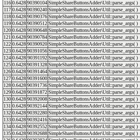
116
0.6428
90390104
SimpleShareButtonsAdder\Util::parse_args( )
117
0.6428
90390240
SimpleShareButtonsAdder\Util::parse_args( )
118
0.6428
90390376
SimpleShareButtonsAdder\Util::parse_args( )
119
0.6428
90390512
SimpleShareButtonsAdder\Util::parse_args( )
120
0.6428
90390648
SimpleShareButtonsAdder\Util::parse_args( )
121
0.6428
90390784
SimpleShareButtonsAdder\Util::parse_args( )
122
0.6428
90390920
SimpleShareButtonsAdder\Util::parse_args( )
123
0.6428
90391056
SimpleShareButtonsAdder\Util::parse_args( )
124
0.6428
90391192
SimpleShareButtonsAdder\Util::parse_args( )
125
0.6428
90391328
SimpleShareButtonsAdder\Util::parse_args( )
126
0.6428
90391464
SimpleShareButtonsAdder\Util::parse_args( )
127
0.6428
90391600
SimpleShareButtonsAdder\Util::parse_args( )
128
0.6428
90391736
SimpleShareButtonsAdder\Util::parse_args( )
129
0.6428
90391872
SimpleShareButtonsAdder\Util::parse_args( )
130
0.6428
90392008
SimpleShareButtonsAdder\Util::parse_args( )
131
0.6428
90392144
SimpleShareButtonsAdder\Util::parse_args( )
132
0.6428
90392280
SimpleShareButtonsAdder\Util::parse_args( )
133
0.6428
90392416
SimpleShareButtonsAdder\Util::parse_args( )
134
0.6428
90392552
SimpleShareButtonsAdder\Util::parse_args( )
135
0.6428
90392688
SimpleShareButtonsAdder\Util::parse_args( )