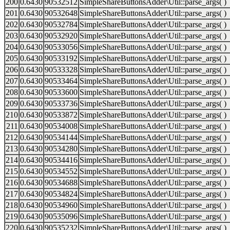
200
0.6430
90532512
SimpleShareButtonsAdder\Util::parse_args( )
201
0.6430
90532648
SimpleShareButtonsAdder\Util::parse_args( )
202
0.6430
90532784
SimpleShareButtonsAdder\Util::parse_args( )
203
0.6430
90532920
SimpleShareButtonsAdder\Util::parse_args( )
204
0.6430
90533056
SimpleShareButtonsAdder\Util::parse_args( )
205
0.6430
90533192
SimpleShareButtonsAdder\Util::parse_args( )
206
0.6430
90533328
SimpleShareButtonsAdder\Util::parse_args( )
207
0.6430
90533464
SimpleShareButtonsAdder\Util::parse_args( )
208
0.6430
90533600
SimpleShareButtonsAdder\Util::parse_args( )
209
0.6430
90533736
SimpleShareButtonsAdder\Util::parse_args( )
210
0.6430
90533872
SimpleShareButtonsAdder\Util::parse_args( )
211
0.6430
90534008
SimpleShareButtonsAdder\Util::parse_args( )
212
0.6430
90534144
SimpleShareButtonsAdder\Util::parse_args( )
213
0.6430
90534280
SimpleShareButtonsAdder\Util::parse_args( )
214
0.6430
90534416
SimpleShareButtonsAdder\Util::parse_args( )
215
0.6430
90534552
SimpleShareButtonsAdder\Util::parse_args( )
216
0.6430
90534688
SimpleShareButtonsAdder\Util::parse_args( )
217
0.6430
90534824
SimpleShareButtonsAdder\Util::parse_args( )
218
0.6430
90534960
SimpleShareButtonsAdder\Util::parse_args( )
219
0.6430
90535096
SimpleShareButtonsAdder\Util::parse_args( )
220
0.6430
90535232
SimpleShareButtonsAdder\Util::parse_args( )