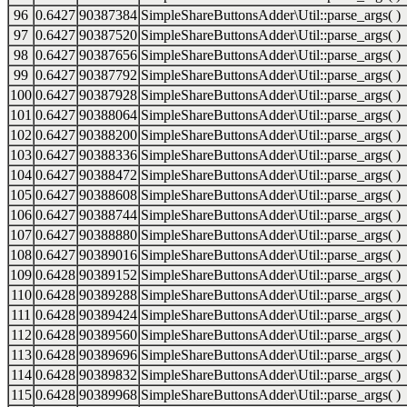
96
0.6427
90387384
SimpleShareButtonsAdder\Util::parse_args( )
97
0.6427
90387520
SimpleShareButtonsAdder\Util::parse_args( )
98
0.6427
90387656
SimpleShareButtonsAdder\Util::parse_args( )
99
0.6427
90387792
SimpleShareButtonsAdder\Util::parse_args( )
100
0.6427
90387928
SimpleShareButtonsAdder\Util::parse_args( )
101
0.6427
90388064
SimpleShareButtonsAdder\Util::parse_args( )
102
0.6427
90388200
SimpleShareButtonsAdder\Util::parse_args( )
103
0.6427
90388336
SimpleShareButtonsAdder\Util::parse_args( )
104
0.6427
90388472
SimpleShareButtonsAdder\Util::parse_args( )
105
0.6427
90388608
SimpleShareButtonsAdder\Util::parse_args( )
106
0.6427
90388744
SimpleShareButtonsAdder\Util::parse_args( )
107
0.6427
90388880
SimpleShareButtonsAdder\Util::parse_args( )
108
0.6427
90389016
SimpleShareButtonsAdder\Util::parse_args( )
109
0.6428
90389152
SimpleShareButtonsAdder\Util::parse_args( )
110
0.6428
90389288
SimpleShareButtonsAdder\Util::parse_args( )
111
0.6428
90389424
SimpleShareButtonsAdder\Util::parse_args( )
112
0.6428
90389560
SimpleShareButtonsAdder\Util::parse_args( )
113
0.6428
90389696
SimpleShareButtonsAdder\Util::parse_args( )
114
0.6428
90389832
SimpleShareButtonsAdder\Util::parse_args( )
115
0.6428
90389968
SimpleShareButtonsAdder\Util::parse_args( )