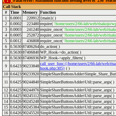
Fatal error: Maximum function nesting level of '256' reac
Call Stack
#
Time
Memory
Function
1
0.0001
220912
{main}( )
2
0.0002
223480
require(
'/home/users/2/66-lab/web/risakojo/w
3
0.0003
241240
require_once(
'/home/users/2/66-lab/web/risak
4
0.0005
252872
require_once(
'/home/users/2/66-lab/web/risak
5
0.0012
436808
require_once(
'/home/users/2/66-lab/web/risak
6
0.5630
87406264
do_action( )
7
0.5630
87406840
WP_Hook->do_action( )
8
0.5630
87406936
WP_Hook->apply_filters( )
call_user_func:{/home/users/2/66-lab/web/ris
9
0.6423
90233848
hook.php:305}
( )
10
0.6423
90233920
SimpleShareButtonsAdder\Simple_Share_Butt
11
0.6425
90244840
SimpleShareButtonsAdder\Util::parse_args( )
12
0.6425
90244976
SimpleShareButtonsAdder\Util::parse_args( )
13
0.6425
90245112
SimpleShareButtonsAdder\Util::parse_args( )
14
0.6426
90245248
SimpleShareButtonsAdder\Util::parse_args( )
15
0.6426
90245384
SimpleShareButtonsAdder\Util::parse_args( )
16
0.6426
90245520
SimpleShareButtonsAdder\Util::parse_args( )