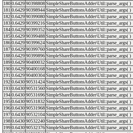
180
0.6429
90398808
SimpleShareButtonsAdder\Util::parse_args( )
181
0.6429
90398944
SimpleShareButtonsAdder\Util::parse_args( )
182
0.6429
90399080
SimpleShareButtonsAdder\Util::parse_args( )
183
0.6429
90399216
SimpleShareButtonsAdder\Util::parse_args( )
184
0.6429
90399352
SimpleShareButtonsAdder\Util::parse_args( )
185
0.6429
90399488
SimpleShareButtonsAdder\Util::parse_args( )
186
0.6429
90399624
SimpleShareButtonsAdder\Util::parse_args( )
187
0.6429
90399760
SimpleShareButtonsAdder\Util::parse_args( )
188
0.6429
90399896
SimpleShareButtonsAdder\Util::parse_args( )
189
0.6429
90400032
SimpleShareButtonsAdder\Util::parse_args( )
190
0.6429
90400168
SimpleShareButtonsAdder\Util::parse_args( )
191
0.6429
90400304
SimpleShareButtonsAdder\Util::parse_args( )
192
0.6430
90531424
SimpleShareButtonsAdder\Util::parse_args( )
193
0.6430
90531560
SimpleShareButtonsAdder\Util::parse_args( )
194
0.6430
90531696
SimpleShareButtonsAdder\Util::parse_args( )
195
0.6430
90531832
SimpleShareButtonsAdder\Util::parse_args( )
196
0.6430
90531968
SimpleShareButtonsAdder\Util::parse_args( )
197
0.6430
90532104
SimpleShareButtonsAdder\Util::parse_args( )
198
0.6430
90532240
SimpleShareButtonsAdder\Util::parse_args( )
199
0.6430
90532376
SimpleShareButtonsAdder\Util::parse_args( )