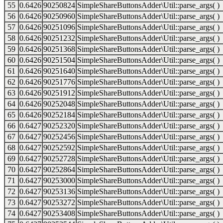
55
0.6426
90250824
SimpleShareButtonsAdder\Util::parse_args( )
56
0.6426
90250960
SimpleShareButtonsAdder\Util::parse_args( )
57
0.6426
90251096
SimpleShareButtonsAdder\Util::parse_args( )
58
0.6426
90251232
SimpleShareButtonsAdder\Util::parse_args( )
59
0.6426
90251368
SimpleShareButtonsAdder\Util::parse_args( )
60
0.6426
90251504
SimpleShareButtonsAdder\Util::parse_args( )
61
0.6426
90251640
SimpleShareButtonsAdder\Util::parse_args( )
62
0.6426
90251776
SimpleShareButtonsAdder\Util::parse_args( )
63
0.6426
90251912
SimpleShareButtonsAdder\Util::parse_args( )
64
0.6426
90252048
SimpleShareButtonsAdder\Util::parse_args( )
65
0.6426
90252184
SimpleShareButtonsAdder\Util::parse_args( )
66
0.6427
90252320
SimpleShareButtonsAdder\Util::parse_args( )
67
0.6427
90252456
SimpleShareButtonsAdder\Util::parse_args( )
68
0.6427
90252592
SimpleShareButtonsAdder\Util::parse_args( )
69
0.6427
90252728
SimpleShareButtonsAdder\Util::parse_args( )
70
0.6427
90252864
SimpleShareButtonsAdder\Util::parse_args( )
71
0.6427
90253000
SimpleShareButtonsAdder\Util::parse_args( )
72
0.6427
90253136
SimpleShareButtonsAdder\Util::parse_args( )
73
0.6427
90253272
SimpleShareButtonsAdder\Util::parse_args( )
74
0.6427
90253408
SimpleShareButtonsAdder\Util::parse_args( )