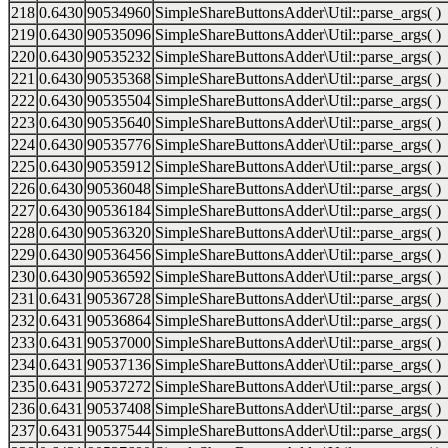
218
0.6430
90534960
SimpleShareButtonsAdder\Util::parse_args( )
219
0.6430
90535096
SimpleShareButtonsAdder\Util::parse_args( )
220
0.6430
90535232
SimpleShareButtonsAdder\Util::parse_args( )
221
0.6430
90535368
SimpleShareButtonsAdder\Util::parse_args( )
222
0.6430
90535504
SimpleShareButtonsAdder\Util::parse_args( )
223
0.6430
90535640
SimpleShareButtonsAdder\Util::parse_args( )
224
0.6430
90535776
SimpleShareButtonsAdder\Util::parse_args( )
225
0.6430
90535912
SimpleShareButtonsAdder\Util::parse_args( )
226
0.6430
90536048
SimpleShareButtonsAdder\Util::parse_args( )
227
0.6430
90536184
SimpleShareButtonsAdder\Util::parse_args( )
228
0.6430
90536320
SimpleShareButtonsAdder\Util::parse_args( )
229
0.6430
90536456
SimpleShareButtonsAdder\Util::parse_args( )
230
0.6430
90536592
SimpleShareButtonsAdder\Util::parse_args( )
231
0.6431
90536728
SimpleShareButtonsAdder\Util::parse_args( )
232
0.6431
90536864
SimpleShareButtonsAdder\Util::parse_args( )
233
0.6431
90537000
SimpleShareButtonsAdder\Util::parse_args( )
234
0.6431
90537136
SimpleShareButtonsAdder\Util::parse_args( )
235
0.6431
90537272
SimpleShareButtonsAdder\Util::parse_args( )
236
0.6431
90537408
SimpleShareButtonsAdder\Util::parse_args( )
237
0.6431
90537544
SimpleShareButtonsAdder\Util::parse_args( )