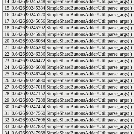
14
0.6426
90245248
SimpleShareButtonsAdder\Util::parse_args( )
15
0.6426
90245384
SimpleShareButtonsAdder\Util::parse_args( )
16
0.6426
90245520
SimpleShareButtonsAdder\Util::parse_args( )
17
0.6426
90245656
SimpleShareButtonsAdder\Util::parse_args( )
18
0.6426
90245792
SimpleShareButtonsAdder\Util::parse_args( )
19
0.6426
90245928
SimpleShareButtonsAdder\Util::parse_args( )
20
0.6426
90246064
SimpleShareButtonsAdder\Util::parse_args( )
21
0.6426
90246200
SimpleShareButtonsAdder\Util::parse_args( )
22
0.6426
90246336
SimpleShareButtonsAdder\Util::parse_args( )
23
0.6426
90246472
SimpleShareButtonsAdder\Util::parse_args( )
24
0.6426
90246608
SimpleShareButtonsAdder\Util::parse_args( )
25
0.6426
90246744
SimpleShareButtonsAdder\Util::parse_args( )
26
0.6426
90246880
SimpleShareButtonsAdder\Util::parse_args( )
27
0.6426
90247016
SimpleShareButtonsAdder\Util::parse_args( )
28
0.6426
90247152
SimpleShareButtonsAdder\Util::parse_args( )
29
0.6426
90247288
SimpleShareButtonsAdder\Util::parse_args( )
30
0.6426
90247424
SimpleShareButtonsAdder\Util::parse_args( )
31
0.6426
90247560
SimpleShareButtonsAdder\Util::parse_args( )
32
0.6426
90247696
SimpleShareButtonsAdder\Util::parse_args( )
33
0.6426
90247832
SimpleShareButtonsAdder\Util::parse_args( )
34
0.6426
90247968
SimpleShareButtonsAdder\Util::parse_args( )