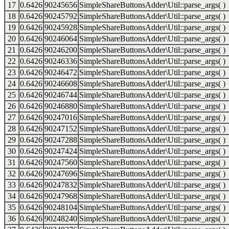
17
0.6426
90245656
SimpleShareButtonsAdder\Util::parse_args( )
18
0.6426
90245792
SimpleShareButtonsAdder\Util::parse_args( )
19
0.6426
90245928
SimpleShareButtonsAdder\Util::parse_args( )
20
0.6426
90246064
SimpleShareButtonsAdder\Util::parse_args( )
21
0.6426
90246200
SimpleShareButtonsAdder\Util::parse_args( )
22
0.6426
90246336
SimpleShareButtonsAdder\Util::parse_args( )
23
0.6426
90246472
SimpleShareButtonsAdder\Util::parse_args( )
24
0.6426
90246608
SimpleShareButtonsAdder\Util::parse_args( )
25
0.6426
90246744
SimpleShareButtonsAdder\Util::parse_args( )
26
0.6426
90246880
SimpleShareButtonsAdder\Util::parse_args( )
27
0.6426
90247016
SimpleShareButtonsAdder\Util::parse_args( )
28
0.6426
90247152
SimpleShareButtonsAdder\Util::parse_args( )
29
0.6426
90247288
SimpleShareButtonsAdder\Util::parse_args( )
30
0.6426
90247424
SimpleShareButtonsAdder\Util::parse_args( )
31
0.6426
90247560
SimpleShareButtonsAdder\Util::parse_args( )
32
0.6426
90247696
SimpleShareButtonsAdder\Util::parse_args( )
33
0.6426
90247832
SimpleShareButtonsAdder\Util::parse_args( )
34
0.6426
90247968
SimpleShareButtonsAdder\Util::parse_args( )
35
0.6426
90248104
SimpleShareButtonsAdder\Util::parse_args( )
36
0.6426
90248240
SimpleShareButtonsAdder\Util::parse_args( )