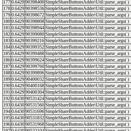
177
0.6429
90398400
SimpleShareButtonsAdder\Util::parse_args( )
178
0.6429
90398536
SimpleShareButtonsAdder\Util::parse_args( )
179
0.6429
90398672
SimpleShareButtonsAdder\Util::parse_args( )
180
0.6429
90398808
SimpleShareButtonsAdder\Util::parse_args( )
181
0.6429
90398944
SimpleShareButtonsAdder\Util::parse_args( )
182
0.6429
90399080
SimpleShareButtonsAdder\Util::parse_args( )
183
0.6429
90399216
SimpleShareButtonsAdder\Util::parse_args( )
184
0.6429
90399352
SimpleShareButtonsAdder\Util::parse_args( )
185
0.6429
90399488
SimpleShareButtonsAdder\Util::parse_args( )
186
0.6429
90399624
SimpleShareButtonsAdder\Util::parse_args( )
187
0.6429
90399760
SimpleShareButtonsAdder\Util::parse_args( )
188
0.6429
90399896
SimpleShareButtonsAdder\Util::parse_args( )
189
0.6429
90400032
SimpleShareButtonsAdder\Util::parse_args( )
190
0.6429
90400168
SimpleShareButtonsAdder\Util::parse_args( )
191
0.6429
90400304
SimpleShareButtonsAdder\Util::parse_args( )
192
0.6430
90531424
SimpleShareButtonsAdder\Util::parse_args( )
193
0.6430
90531560
SimpleShareButtonsAdder\Util::parse_args( )
194
0.6430
90531696
SimpleShareButtonsAdder\Util::parse_args( )
195
0.6430
90531832
SimpleShareButtonsAdder\Util::parse_args( )
196
0.6430
90531968
SimpleShareButtonsAdder\Util::parse_args( )
197
0.6430
90532104
SimpleShareButtonsAdder\Util::parse_args( )