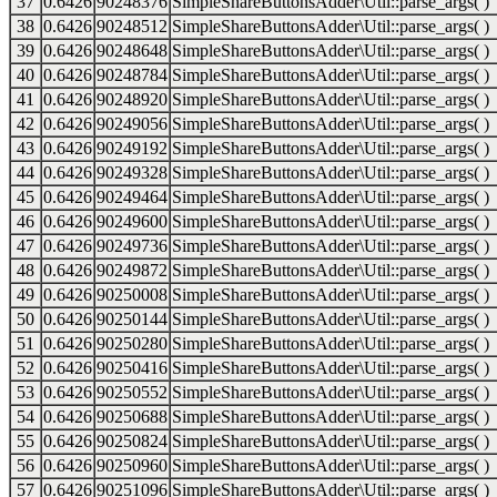
37
0.6426
90248376
SimpleShareButtonsAdder\Util::parse_args( )
38
0.6426
90248512
SimpleShareButtonsAdder\Util::parse_args( )
39
0.6426
90248648
SimpleShareButtonsAdder\Util::parse_args( )
40
0.6426
90248784
SimpleShareButtonsAdder\Util::parse_args( )
41
0.6426
90248920
SimpleShareButtonsAdder\Util::parse_args( )
42
0.6426
90249056
SimpleShareButtonsAdder\Util::parse_args( )
43
0.6426
90249192
SimpleShareButtonsAdder\Util::parse_args( )
44
0.6426
90249328
SimpleShareButtonsAdder\Util::parse_args( )
45
0.6426
90249464
SimpleShareButtonsAdder\Util::parse_args( )
46
0.6426
90249600
SimpleShareButtonsAdder\Util::parse_args( )
47
0.6426
90249736
SimpleShareButtonsAdder\Util::parse_args( )
48
0.6426
90249872
SimpleShareButtonsAdder\Util::parse_args( )
49
0.6426
90250008
SimpleShareButtonsAdder\Util::parse_args( )
50
0.6426
90250144
SimpleShareButtonsAdder\Util::parse_args( )
51
0.6426
90250280
SimpleShareButtonsAdder\Util::parse_args( )
52
0.6426
90250416
SimpleShareButtonsAdder\Util::parse_args( )
53
0.6426
90250552
SimpleShareButtonsAdder\Util::parse_args( )
54
0.6426
90250688
SimpleShareButtonsAdder\Util::parse_args( )
55
0.6426
90250824
SimpleShareButtonsAdder\Util::parse_args( )
56
0.6426
90250960
SimpleShareButtonsAdder\Util::parse_args( )
57
0.6426
90251096
SimpleShareButtonsAdder\Util::parse_args( )