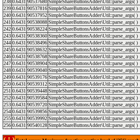
238
0.6431
90537680
SimpleShareButtonsAdder\Util::parse_args( )
239
0.6431
90537816
SimpleShareButtonsAdder\Util::parse_args( )
240
0.6431
90537952
SimpleShareButtonsAdder\Util::parse_args( )
241
0.6431
90538088
SimpleShareButtonsAdder\Util::parse_args( )
242
0.6431
90538224
SimpleShareButtonsAdder\Util::parse_args( )
243
0.6431
90538360
SimpleShareButtonsAdder\Util::parse_args( )
244
0.6431
90538496
SimpleShareButtonsAdder\Util::parse_args( )
245
0.6431
90538632
SimpleShareButtonsAdder\Util::parse_args( )
246
0.6431
90538768
SimpleShareButtonsAdder\Util::parse_args( )
247
0.6431
90538904
SimpleShareButtonsAdder\Util::parse_args( )
248
0.6431
90539040
SimpleShareButtonsAdder\Util::parse_args( )
249
0.6431
90539176
SimpleShareButtonsAdder\Util::parse_args( )
250
0.6431
90539312
SimpleShareButtonsAdder\Util::parse_args( )
251
0.6431
90539448
SimpleShareButtonsAdder\Util::parse_args( )
252
0.6431
90539584
SimpleShareButtonsAdder\Util::parse_args( )
253
0.6431
90539720
SimpleShareButtonsAdder\Util::parse_args( )
254
0.6431
90539856
SimpleShareButtonsAdder\Util::parse_args( )
255
0.6431
90539992
SimpleShareButtonsAdder\Util::parse_args( )
256
0.6431
90540128
SimpleShareButtonsAdder\Util::parse_args( )
( ! )