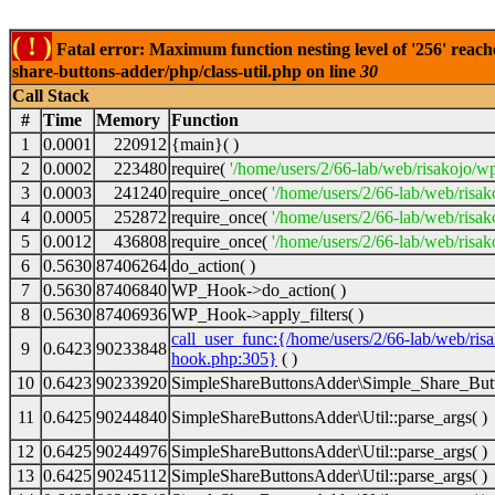
( ! )
Fatal error: Maximum function nesting level of '256' reach
share-buttons-adder/php/class-util.php on line
30
Call Stack
#
Time
Memory
Function
1
0.0001
220912
{main}( )
2
0.0002
223480
require(
'/home/users/2/66-lab/web/risakojo/w
3
0.0003
241240
require_once(
'/home/users/2/66-lab/web/risak
4
0.0005
252872
require_once(
'/home/users/2/66-lab/web/risak
5
0.0012
436808
require_once(
'/home/users/2/66-lab/web/risak
6
0.5630
87406264
do_action( )
7
0.5630
87406840
WP_Hook->do_action( )
8
0.5630
87406936
WP_Hook->apply_filters( )
call_user_func:{/home/users/2/66-lab/web/ris
9
0.6423
90233848
hook.php:305}
( )
10
0.6423
90233920
SimpleShareButtonsAdder\Simple_Share_Butt
11
0.6425
90244840
SimpleShareButtonsAdder\Util::parse_args( )
12
0.6425
90244976
SimpleShareButtonsAdder\Util::parse_args( )
13
0.6425
90245112
SimpleShareButtonsAdder\Util::parse_args( )