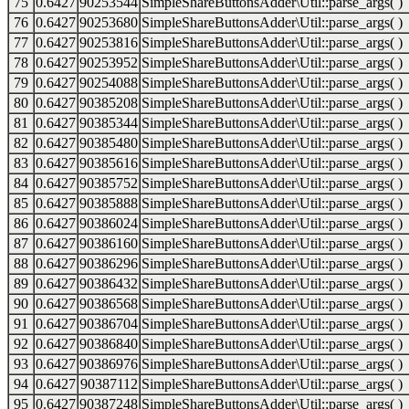
75
0.6427
90253544
SimpleShareButtonsAdder\Util::parse_args( )
76
0.6427
90253680
SimpleShareButtonsAdder\Util::parse_args( )
77
0.6427
90253816
SimpleShareButtonsAdder\Util::parse_args( )
78
0.6427
90253952
SimpleShareButtonsAdder\Util::parse_args( )
79
0.6427
90254088
SimpleShareButtonsAdder\Util::parse_args( )
80
0.6427
90385208
SimpleShareButtonsAdder\Util::parse_args( )
81
0.6427
90385344
SimpleShareButtonsAdder\Util::parse_args( )
82
0.6427
90385480
SimpleShareButtonsAdder\Util::parse_args( )
83
0.6427
90385616
SimpleShareButtonsAdder\Util::parse_args( )
84
0.6427
90385752
SimpleShareButtonsAdder\Util::parse_args( )
85
0.6427
90385888
SimpleShareButtonsAdder\Util::parse_args( )
86
0.6427
90386024
SimpleShareButtonsAdder\Util::parse_args( )
87
0.6427
90386160
SimpleShareButtonsAdder\Util::parse_args( )
88
0.6427
90386296
SimpleShareButtonsAdder\Util::parse_args( )
89
0.6427
90386432
SimpleShareButtonsAdder\Util::parse_args( )
90
0.6427
90386568
SimpleShareButtonsAdder\Util::parse_args( )
91
0.6427
90386704
SimpleShareButtonsAdder\Util::parse_args( )
92
0.6427
90386840
SimpleShareButtonsAdder\Util::parse_args( )
93
0.6427
90386976
SimpleShareButtonsAdder\Util::parse_args( )
94
0.6427
90387112
SimpleShareButtonsAdder\Util::parse_args( )
95
0.6427
90387248
SimpleShareButtonsAdder\Util::parse_args( )