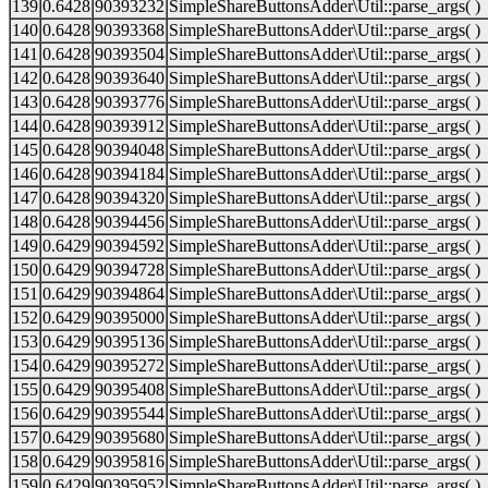
139
0.6428
90393232
SimpleShareButtonsAdder\Util::parse_args( )
140
0.6428
90393368
SimpleShareButtonsAdder\Util::parse_args( )
141
0.6428
90393504
SimpleShareButtonsAdder\Util::parse_args( )
142
0.6428
90393640
SimpleShareButtonsAdder\Util::parse_args( )
143
0.6428
90393776
SimpleShareButtonsAdder\Util::parse_args( )
144
0.6428
90393912
SimpleShareButtonsAdder\Util::parse_args( )
145
0.6428
90394048
SimpleShareButtonsAdder\Util::parse_args( )
146
0.6428
90394184
SimpleShareButtonsAdder\Util::parse_args( )
147
0.6428
90394320
SimpleShareButtonsAdder\Util::parse_args( )
148
0.6428
90394456
SimpleShareButtonsAdder\Util::parse_args( )
149
0.6429
90394592
SimpleShareButtonsAdder\Util::parse_args( )
150
0.6429
90394728
SimpleShareButtonsAdder\Util::parse_args( )
151
0.6429
90394864
SimpleShareButtonsAdder\Util::parse_args( )
152
0.6429
90395000
SimpleShareButtonsAdder\Util::parse_args( )
153
0.6429
90395136
SimpleShareButtonsAdder\Util::parse_args( )
154
0.6429
90395272
SimpleShareButtonsAdder\Util::parse_args( )
155
0.6429
90395408
SimpleShareButtonsAdder\Util::parse_args( )
156
0.6429
90395544
SimpleShareButtonsAdder\Util::parse_args( )
157
0.6429
90395680
SimpleShareButtonsAdder\Util::parse_args( )
158
0.6429
90395816
SimpleShareButtonsAdder\Util::parse_args( )
159
0.6429
90395952
SimpleShareButtonsAdder\Util::parse_args( )