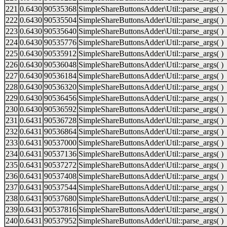
221
0.6430
90535368
SimpleShareButtonsAdder\Util::parse_args( )
222
0.6430
90535504
SimpleShareButtonsAdder\Util::parse_args( )
223
0.6430
90535640
SimpleShareButtonsAdder\Util::parse_args( )
224
0.6430
90535776
SimpleShareButtonsAdder\Util::parse_args( )
225
0.6430
90535912
SimpleShareButtonsAdder\Util::parse_args( )
226
0.6430
90536048
SimpleShareButtonsAdder\Util::parse_args( )
227
0.6430
90536184
SimpleShareButtonsAdder\Util::parse_args( )
228
0.6430
90536320
SimpleShareButtonsAdder\Util::parse_args( )
229
0.6430
90536456
SimpleShareButtonsAdder\Util::parse_args( )
230
0.6430
90536592
SimpleShareButtonsAdder\Util::parse_args( )
231
0.6431
90536728
SimpleShareButtonsAdder\Util::parse_args( )
232
0.6431
90536864
SimpleShareButtonsAdder\Util::parse_args( )
233
0.6431
90537000
SimpleShareButtonsAdder\Util::parse_args( )
234
0.6431
90537136
SimpleShareButtonsAdder\Util::parse_args( )
235
0.6431
90537272
SimpleShareButtonsAdder\Util::parse_args( )
236
0.6431
90537408
SimpleShareButtonsAdder\Util::parse_args( )
237
0.6431
90537544
SimpleShareButtonsAdder\Util::parse_args( )
238
0.6431
90537680
SimpleShareButtonsAdder\Util::parse_args( )
239
0.6431
90537816
SimpleShareButtonsAdder\Util::parse_args( )
240
0.6431
90537952
SimpleShareButtonsAdder\Util::parse_args( )