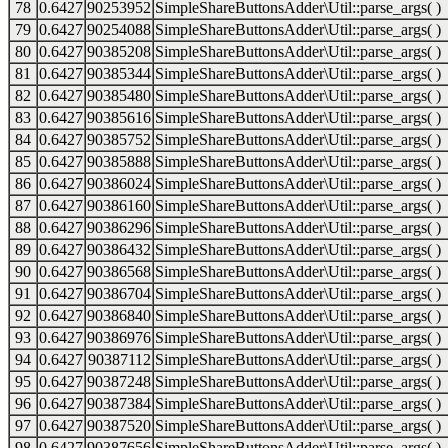
78
0.6427
90253952
SimpleShareButtonsAdder\Util::parse_args( )
79
0.6427
90254088
SimpleShareButtonsAdder\Util::parse_args( )
80
0.6427
90385208
SimpleShareButtonsAdder\Util::parse_args( )
81
0.6427
90385344
SimpleShareButtonsAdder\Util::parse_args( )
82
0.6427
90385480
SimpleShareButtonsAdder\Util::parse_args( )
83
0.6427
90385616
SimpleShareButtonsAdder\Util::parse_args( )
84
0.6427
90385752
SimpleShareButtonsAdder\Util::parse_args( )
85
0.6427
90385888
SimpleShareButtonsAdder\Util::parse_args( )
86
0.6427
90386024
SimpleShareButtonsAdder\Util::parse_args( )
87
0.6427
90386160
SimpleShareButtonsAdder\Util::parse_args( )
88
0.6427
90386296
SimpleShareButtonsAdder\Util::parse_args( )
89
0.6427
90386432
SimpleShareButtonsAdder\Util::parse_args( )
90
0.6427
90386568
SimpleShareButtonsAdder\Util::parse_args( )
91
0.6427
90386704
SimpleShareButtonsAdder\Util::parse_args( )
92
0.6427
90386840
SimpleShareButtonsAdder\Util::parse_args( )
93
0.6427
90386976
SimpleShareButtonsAdder\Util::parse_args( )
94
0.6427
90387112
SimpleShareButtonsAdder\Util::parse_args( )
95
0.6427
90387248
SimpleShareButtonsAdder\Util::parse_args( )
96
0.6427
90387384
SimpleShareButtonsAdder\Util::parse_args( )
97
0.6427
90387520
SimpleShareButtonsAdder\Util::parse_args( )
98
0.6427
90387656
SimpleShareButtonsAdder\Util::parse_args( )