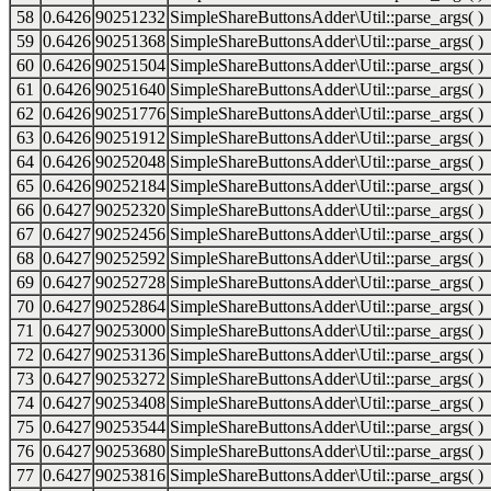
58
0.6426
90251232
SimpleShareButtonsAdder\Util::parse_args( )
59
0.6426
90251368
SimpleShareButtonsAdder\Util::parse_args( )
60
0.6426
90251504
SimpleShareButtonsAdder\Util::parse_args( )
61
0.6426
90251640
SimpleShareButtonsAdder\Util::parse_args( )
62
0.6426
90251776
SimpleShareButtonsAdder\Util::parse_args( )
63
0.6426
90251912
SimpleShareButtonsAdder\Util::parse_args( )
64
0.6426
90252048
SimpleShareButtonsAdder\Util::parse_args( )
65
0.6426
90252184
SimpleShareButtonsAdder\Util::parse_args( )
66
0.6427
90252320
SimpleShareButtonsAdder\Util::parse_args( )
67
0.6427
90252456
SimpleShareButtonsAdder\Util::parse_args( )
68
0.6427
90252592
SimpleShareButtonsAdder\Util::parse_args( )
69
0.6427
90252728
SimpleShareButtonsAdder\Util::parse_args( )
70
0.6427
90252864
SimpleShareButtonsAdder\Util::parse_args( )
71
0.6427
90253000
SimpleShareButtonsAdder\Util::parse_args( )
72
0.6427
90253136
SimpleShareButtonsAdder\Util::parse_args( )
73
0.6427
90253272
SimpleShareButtonsAdder\Util::parse_args( )
74
0.6427
90253408
SimpleShareButtonsAdder\Util::parse_args( )
75
0.6427
90253544
SimpleShareButtonsAdder\Util::parse_args( )
76
0.6427
90253680
SimpleShareButtonsAdder\Util::parse_args( )
77
0.6427
90253816
SimpleShareButtonsAdder\Util::parse_args( )