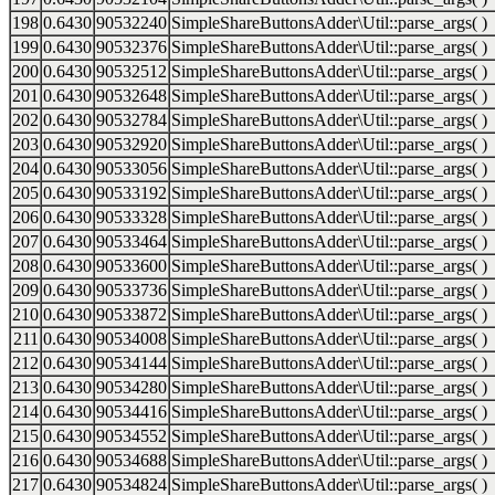
198
0.6430
90532240
SimpleShareButtonsAdder\Util::parse_args( )
199
0.6430
90532376
SimpleShareButtonsAdder\Util::parse_args( )
200
0.6430
90532512
SimpleShareButtonsAdder\Util::parse_args( )
201
0.6430
90532648
SimpleShareButtonsAdder\Util::parse_args( )
202
0.6430
90532784
SimpleShareButtonsAdder\Util::parse_args( )
203
0.6430
90532920
SimpleShareButtonsAdder\Util::parse_args( )
204
0.6430
90533056
SimpleShareButtonsAdder\Util::parse_args( )
205
0.6430
90533192
SimpleShareButtonsAdder\Util::parse_args( )
206
0.6430
90533328
SimpleShareButtonsAdder\Util::parse_args( )
207
0.6430
90533464
SimpleShareButtonsAdder\Util::parse_args( )
208
0.6430
90533600
SimpleShareButtonsAdder\Util::parse_args( )
209
0.6430
90533736
SimpleShareButtonsAdder\Util::parse_args( )
210
0.6430
90533872
SimpleShareButtonsAdder\Util::parse_args( )
211
0.6430
90534008
SimpleShareButtonsAdder\Util::parse_args( )
212
0.6430
90534144
SimpleShareButtonsAdder\Util::parse_args( )
213
0.6430
90534280
SimpleShareButtonsAdder\Util::parse_args( )
214
0.6430
90534416
SimpleShareButtonsAdder\Util::parse_args( )
215
0.6430
90534552
SimpleShareButtonsAdder\Util::parse_args( )
216
0.6430
90534688
SimpleShareButtonsAdder\Util::parse_args( )
217
0.6430
90534824
SimpleShareButtonsAdder\Util::parse_args( )