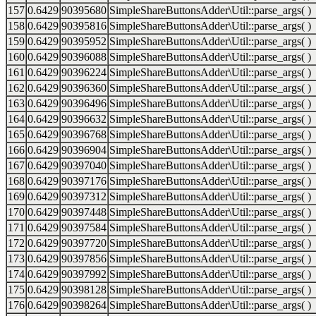
157
0.6429
90395680
SimpleShareButtonsAdder\Util::parse_args( )
158
0.6429
90395816
SimpleShareButtonsAdder\Util::parse_args( )
159
0.6429
90395952
SimpleShareButtonsAdder\Util::parse_args( )
160
0.6429
90396088
SimpleShareButtonsAdder\Util::parse_args( )
161
0.6429
90396224
SimpleShareButtonsAdder\Util::parse_args( )
162
0.6429
90396360
SimpleShareButtonsAdder\Util::parse_args( )
163
0.6429
90396496
SimpleShareButtonsAdder\Util::parse_args( )
164
0.6429
90396632
SimpleShareButtonsAdder\Util::parse_args( )
165
0.6429
90396768
SimpleShareButtonsAdder\Util::parse_args( )
166
0.6429
90396904
SimpleShareButtonsAdder\Util::parse_args( )
167
0.6429
90397040
SimpleShareButtonsAdder\Util::parse_args( )
168
0.6429
90397176
SimpleShareButtonsAdder\Util::parse_args( )
169
0.6429
90397312
SimpleShareButtonsAdder\Util::parse_args( )
170
0.6429
90397448
SimpleShareButtonsAdder\Util::parse_args( )
171
0.6429
90397584
SimpleShareButtonsAdder\Util::parse_args( )
172
0.6429
90397720
SimpleShareButtonsAdder\Util::parse_args( )
173
0.6429
90397856
SimpleShareButtonsAdder\Util::parse_args( )
174
0.6429
90397992
SimpleShareButtonsAdder\Util::parse_args( )
175
0.6429
90398128
SimpleShareButtonsAdder\Util::parse_args( )
176
0.6429
90398264
SimpleShareButtonsAdder\Util::parse_args( )