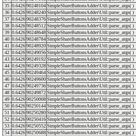
35
0.6426
90248104
SimpleShareButtonsAdder\Util::parse_args( )
36
0.6426
90248240
SimpleShareButtonsAdder\Util::parse_args( )
37
0.6426
90248376
SimpleShareButtonsAdder\Util::parse_args( )
38
0.6426
90248512
SimpleShareButtonsAdder\Util::parse_args( )
39
0.6426
90248648
SimpleShareButtonsAdder\Util::parse_args( )
40
0.6426
90248784
SimpleShareButtonsAdder\Util::parse_args( )
41
0.6426
90248920
SimpleShareButtonsAdder\Util::parse_args( )
42
0.6426
90249056
SimpleShareButtonsAdder\Util::parse_args( )
43
0.6426
90249192
SimpleShareButtonsAdder\Util::parse_args( )
44
0.6426
90249328
SimpleShareButtonsAdder\Util::parse_args( )
45
0.6426
90249464
SimpleShareButtonsAdder\Util::parse_args( )
46
0.6426
90249600
SimpleShareButtonsAdder\Util::parse_args( )
47
0.6426
90249736
SimpleShareButtonsAdder\Util::parse_args( )
48
0.6426
90249872
SimpleShareButtonsAdder\Util::parse_args( )
49
0.6426
90250008
SimpleShareButtonsAdder\Util::parse_args( )
50
0.6426
90250144
SimpleShareButtonsAdder\Util::parse_args( )
51
0.6426
90250280
SimpleShareButtonsAdder\Util::parse_args( )
52
0.6426
90250416
SimpleShareButtonsAdder\Util::parse_args( )
53
0.6426
90250552
SimpleShareButtonsAdder\Util::parse_args( )
54
0.6426
90250688
SimpleShareButtonsAdder\Util::parse_args( )