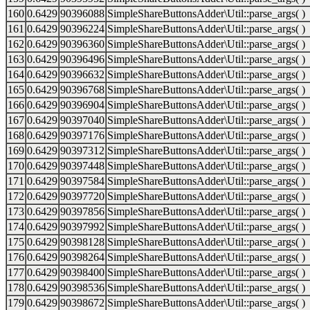
160
0.6429
90396088
SimpleShareButtonsAdder\Util::parse_args( )
161
0.6429
90396224
SimpleShareButtonsAdder\Util::parse_args( )
162
0.6429
90396360
SimpleShareButtonsAdder\Util::parse_args( )
163
0.6429
90396496
SimpleShareButtonsAdder\Util::parse_args( )
164
0.6429
90396632
SimpleShareButtonsAdder\Util::parse_args( )
165
0.6429
90396768
SimpleShareButtonsAdder\Util::parse_args( )
166
0.6429
90396904
SimpleShareButtonsAdder\Util::parse_args( )
167
0.6429
90397040
SimpleShareButtonsAdder\Util::parse_args( )
168
0.6429
90397176
SimpleShareButtonsAdder\Util::parse_args( )
169
0.6429
90397312
SimpleShareButtonsAdder\Util::parse_args( )
170
0.6429
90397448
SimpleShareButtonsAdder\Util::parse_args( )
171
0.6429
90397584
SimpleShareButtonsAdder\Util::parse_args( )
172
0.6429
90397720
SimpleShareButtonsAdder\Util::parse_args( )
173
0.6429
90397856
SimpleShareButtonsAdder\Util::parse_args( )
174
0.6429
90397992
SimpleShareButtonsAdder\Util::parse_args( )
175
0.6429
90398128
SimpleShareButtonsAdder\Util::parse_args( )
176
0.6429
90398264
SimpleShareButtonsAdder\Util::parse_args( )
177
0.6429
90398400
SimpleShareButtonsAdder\Util::parse_args( )
178
0.6429
90398536
SimpleShareButtonsAdder\Util::parse_args( )
179
0.6429
90398672
SimpleShareButtonsAdder\Util::parse_args( )