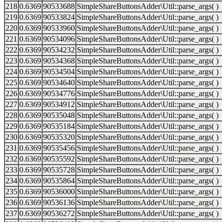
218
0.6369
90533688
SimpleShareButtonsAdder\Util::parse_args( )
219
0.6369
90533824
SimpleShareButtonsAdder\Util::parse_args( )
220
0.6369
90533960
SimpleShareButtonsAdder\Util::parse_args( )
221
0.6369
90534096
SimpleShareButtonsAdder\Util::parse_args( )
222
0.6369
90534232
SimpleShareButtonsAdder\Util::parse_args( )
223
0.6369
90534368
SimpleShareButtonsAdder\Util::parse_args( )
224
0.6369
90534504
SimpleShareButtonsAdder\Util::parse_args( )
225
0.6369
90534640
SimpleShareButtonsAdder\Util::parse_args( )
226
0.6369
90534776
SimpleShareButtonsAdder\Util::parse_args( )
227
0.6369
90534912
SimpleShareButtonsAdder\Util::parse_args( )
228
0.6369
90535048
SimpleShareButtonsAdder\Util::parse_args( )
229
0.6369
90535184
SimpleShareButtonsAdder\Util::parse_args( )
230
0.6369
90535320
SimpleShareButtonsAdder\Util::parse_args( )
231
0.6369
90535456
SimpleShareButtonsAdder\Util::parse_args( )
232
0.6369
90535592
SimpleShareButtonsAdder\Util::parse_args( )
233
0.6369
90535728
SimpleShareButtonsAdder\Util::parse_args( )
234
0.6369
90535864
SimpleShareButtonsAdder\Util::parse_args( )
235
0.6369
90536000
SimpleShareButtonsAdder\Util::parse_args( )
236
0.6369
90536136
SimpleShareButtonsAdder\Util::parse_args( )
237
0.6369
90536272
SimpleShareButtonsAdder\Util::parse_args( )