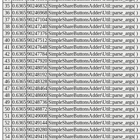
35
0.6365
90246832
SimpleShareButtonsAdder\Util::parse_args( )
36
0.6365
90246968
SimpleShareButtonsAdder\Util::parse_args( )
37
0.6365
90247104
SimpleShareButtonsAdder\Util::parse_args( )
38
0.6365
90247240
SimpleShareButtonsAdder\Util::parse_args( )
39
0.6365
90247376
SimpleShareButtonsAdder\Util::parse_args( )
40
0.6365
90247512
SimpleShareButtonsAdder\Util::parse_args( )
41
0.6365
90247648
SimpleShareButtonsAdder\Util::parse_args( )
42
0.6365
90247784
SimpleShareButtonsAdder\Util::parse_args( )
43
0.6365
90247920
SimpleShareButtonsAdder\Util::parse_args( )
44
0.6365
90248056
SimpleShareButtonsAdder\Util::parse_args( )
45
0.6365
90248192
SimpleShareButtonsAdder\Util::parse_args( )
46
0.6365
90248328
SimpleShareButtonsAdder\Util::parse_args( )
47
0.6365
90248464
SimpleShareButtonsAdder\Util::parse_args( )
48
0.6365
90248600
SimpleShareButtonsAdder\Util::parse_args( )
49
0.6365
90248736
SimpleShareButtonsAdder\Util::parse_args( )
50
0.6365
90248872
SimpleShareButtonsAdder\Util::parse_args( )
51
0.6365
90249008
SimpleShareButtonsAdder\Util::parse_args( )
52
0.6365
90249144
SimpleShareButtonsAdder\Util::parse_args( )
53
0.6365
90249280
SimpleShareButtonsAdder\Util::parse_args( )
54
0.6365
90249416
SimpleShareButtonsAdder\Util::parse_args( )