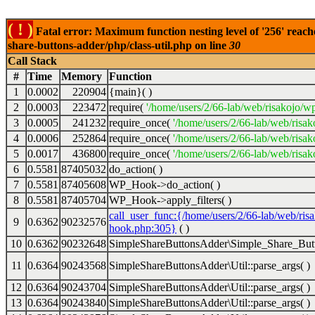
( ! )
Fatal error: Maximum function nesting level of '256' reach
share-buttons-adder/php/class-util.php on line
30
Call Stack
#
Time
Memory
Function
1
0.0002
220904
{main}( )
2
0.0003
223472
require(
'/home/users/2/66-lab/web/risakojo/w
3
0.0005
241232
require_once(
'/home/users/2/66-lab/web/risak
4
0.0006
252864
require_once(
'/home/users/2/66-lab/web/risak
5
0.0017
436800
require_once(
'/home/users/2/66-lab/web/risak
6
0.5581
87405032
do_action( )
7
0.5581
87405608
WP_Hook->do_action( )
8
0.5581
87405704
WP_Hook->apply_filters( )
call_user_func:{/home/users/2/66-lab/web/ris
9
0.6362
90232576
hook.php:305}
( )
10
0.6362
90232648
SimpleShareButtonsAdder\Simple_Share_Butt
11
0.6364
90243568
SimpleShareButtonsAdder\Util::parse_args( )
12
0.6364
90243704
SimpleShareButtonsAdder\Util::parse_args( )
13
0.6364
90243840
SimpleShareButtonsAdder\Util::parse_args( )