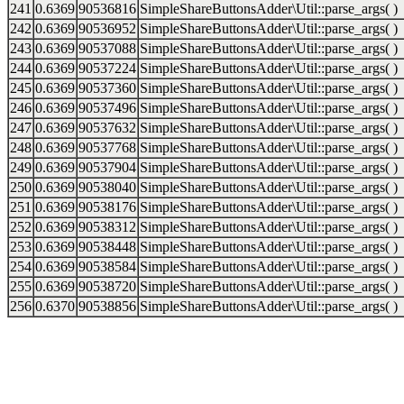
241
0.6369
90536816
SimpleShareButtonsAdder\Util::parse_args( )
242
0.6369
90536952
SimpleShareButtonsAdder\Util::parse_args( )
243
0.6369
90537088
SimpleShareButtonsAdder\Util::parse_args( )
244
0.6369
90537224
SimpleShareButtonsAdder\Util::parse_args( )
245
0.6369
90537360
SimpleShareButtonsAdder\Util::parse_args( )
246
0.6369
90537496
SimpleShareButtonsAdder\Util::parse_args( )
247
0.6369
90537632
SimpleShareButtonsAdder\Util::parse_args( )
248
0.6369
90537768
SimpleShareButtonsAdder\Util::parse_args( )
249
0.6369
90537904
SimpleShareButtonsAdder\Util::parse_args( )
250
0.6369
90538040
SimpleShareButtonsAdder\Util::parse_args( )
251
0.6369
90538176
SimpleShareButtonsAdder\Util::parse_args( )
252
0.6369
90538312
SimpleShareButtonsAdder\Util::parse_args( )
253
0.6369
90538448
SimpleShareButtonsAdder\Util::parse_args( )
254
0.6369
90538584
SimpleShareButtonsAdder\Util::parse_args( )
255
0.6369
90538720
SimpleShareButtonsAdder\Util::parse_args( )
256
0.6370
90538856
SimpleShareButtonsAdder\Util::parse_args( )