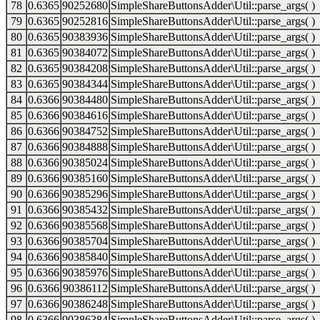
78
0.6365
90252680
SimpleShareButtonsAdder\Util::parse_args( )
79
0.6365
90252816
SimpleShareButtonsAdder\Util::parse_args( )
80
0.6365
90383936
SimpleShareButtonsAdder\Util::parse_args( )
81
0.6365
90384072
SimpleShareButtonsAdder\Util::parse_args( )
82
0.6365
90384208
SimpleShareButtonsAdder\Util::parse_args( )
83
0.6365
90384344
SimpleShareButtonsAdder\Util::parse_args( )
84
0.6366
90384480
SimpleShareButtonsAdder\Util::parse_args( )
85
0.6366
90384616
SimpleShareButtonsAdder\Util::parse_args( )
86
0.6366
90384752
SimpleShareButtonsAdder\Util::parse_args( )
87
0.6366
90384888
SimpleShareButtonsAdder\Util::parse_args( )
88
0.6366
90385024
SimpleShareButtonsAdder\Util::parse_args( )
89
0.6366
90385160
SimpleShareButtonsAdder\Util::parse_args( )
90
0.6366
90385296
SimpleShareButtonsAdder\Util::parse_args( )
91
0.6366
90385432
SimpleShareButtonsAdder\Util::parse_args( )
92
0.6366
90385568
SimpleShareButtonsAdder\Util::parse_args( )
93
0.6366
90385704
SimpleShareButtonsAdder\Util::parse_args( )
94
0.6366
90385840
SimpleShareButtonsAdder\Util::parse_args( )
95
0.6366
90385976
SimpleShareButtonsAdder\Util::parse_args( )
96
0.6366
90386112
SimpleShareButtonsAdder\Util::parse_args( )
97
0.6366
90386248
SimpleShareButtonsAdder\Util::parse_args( )
98
0.6366
90386384
SimpleShareButtonsAdder\Util::parse_args( )