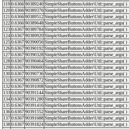
119
0.6366
90389240
SimpleShareButtonsAdder\Util::parse_args( )
120
0.6366
90389376
SimpleShareButtonsAdder\Util::parse_args( )
121
0.6366
90389512
SimpleShareButtonsAdder\Util::parse_args( )
122
0.6366
90389648
SimpleShareButtonsAdder\Util::parse_args( )
123
0.6367
90389784
SimpleShareButtonsAdder\Util::parse_args( )
124
0.6367
90389920
SimpleShareButtonsAdder\Util::parse_args( )
125
0.6367
90390056
SimpleShareButtonsAdder\Util::parse_args( )
126
0.6367
90390192
SimpleShareButtonsAdder\Util::parse_args( )
127
0.6367
90390328
SimpleShareButtonsAdder\Util::parse_args( )
128
0.6367
90390464
SimpleShareButtonsAdder\Util::parse_args( )
129
0.6367
90390600
SimpleShareButtonsAdder\Util::parse_args( )
130
0.6367
90390736
SimpleShareButtonsAdder\Util::parse_args( )
131
0.6367
90390872
SimpleShareButtonsAdder\Util::parse_args( )
132
0.6367
90391008
SimpleShareButtonsAdder\Util::parse_args( )
133
0.6367
90391144
SimpleShareButtonsAdder\Util::parse_args( )
134
0.6367
90391280
SimpleShareButtonsAdder\Util::parse_args( )
135
0.6367
90391416
SimpleShareButtonsAdder\Util::parse_args( )
136
0.6367
90391552
SimpleShareButtonsAdder\Util::parse_args( )
137
0.6367
90391688
SimpleShareButtonsAdder\Util::parse_args( )
138
0.6367
90391824
SimpleShareButtonsAdder\Util::parse_args( )