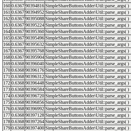
160
0.6367
90394816
SimpleShareButtonsAdder\Util::parse_args( )
161
0.6367
90394952
SimpleShareButtonsAdder\Util::parse_args( )
162
0.6367
90395088
SimpleShareButtonsAdder\Util::parse_args( )
163
0.6367
90395224
SimpleShareButtonsAdder\Util::parse_args( )
164
0.6367
90395360
SimpleShareButtonsAdder\Util::parse_args( )
165
0.6367
90395496
SimpleShareButtonsAdder\Util::parse_args( )
166
0.6367
90395632
SimpleShareButtonsAdder\Util::parse_args( )
167
0.6367
90395768
SimpleShareButtonsAdder\Util::parse_args( )
168
0.6367
90395904
SimpleShareButtonsAdder\Util::parse_args( )
169
0.6368
90396040
SimpleShareButtonsAdder\Util::parse_args( )
170
0.6368
90396176
SimpleShareButtonsAdder\Util::parse_args( )
171
0.6368
90396312
SimpleShareButtonsAdder\Util::parse_args( )
172
0.6368
90396448
SimpleShareButtonsAdder\Util::parse_args( )
173
0.6368
90396584
SimpleShareButtonsAdder\Util::parse_args( )
174
0.6368
90396720
SimpleShareButtonsAdder\Util::parse_args( )
175
0.6368
90396856
SimpleShareButtonsAdder\Util::parse_args( )
176
0.6368
90396992
SimpleShareButtonsAdder\Util::parse_args( )
177
0.6368
90397128
SimpleShareButtonsAdder\Util::parse_args( )
178
0.6368
90397264
SimpleShareButtonsAdder\Util::parse_args( )
179
0.6368
90397400
SimpleShareButtonsAdder\Util::parse_args( )