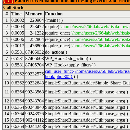
Fatal error: Maximum function nesting level of '256' reac
Call Stack
#
Time
Memory
Function
1
0.0002
220904
{main}( )
2
0.0003
223472
require(
'/home/users/2/66-lab/web/risakojo/w
3
0.0005
241232
require_once(
'/home/users/2/66-lab/web/risak
4
0.0006
252864
require_once(
'/home/users/2/66-lab/web/risak
5
0.0017
436800
require_once(
'/home/users/2/66-lab/web/risak
6
0.5581
87405032
do_action( )
7
0.5581
87405608
WP_Hook->do_action( )
8
0.5581
87405704
WP_Hook->apply_filters( )
call_user_func:{/home/users/2/66-lab/web/ris
9
0.6362
90232576
hook.php:305}
( )
10
0.6362
90232648
SimpleShareButtonsAdder\Simple_Share_Butt
11
0.6364
90243568
SimpleShareButtonsAdder\Util::parse_args( )
12
0.6364
90243704
SimpleShareButtonsAdder\Util::parse_args( )
13
0.6364
90243840
SimpleShareButtonsAdder\Util::parse_args( )
14
0.6364
90243976
SimpleShareButtonsAdder\Util::parse_args( )
15
0.6364
90244112
SimpleShareButtonsAdder\Util::parse_args( )
16
0.6364
90244248
SimpleShareButtonsAdder\Util::parse_args( )