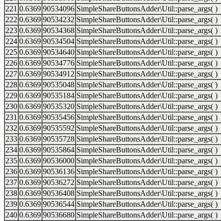
221
0.6369
90534096
SimpleShareButtonsAdder\Util::parse_args( )
222
0.6369
90534232
SimpleShareButtonsAdder\Util::parse_args( )
223
0.6369
90534368
SimpleShareButtonsAdder\Util::parse_args( )
224
0.6369
90534504
SimpleShareButtonsAdder\Util::parse_args( )
225
0.6369
90534640
SimpleShareButtonsAdder\Util::parse_args( )
226
0.6369
90534776
SimpleShareButtonsAdder\Util::parse_args( )
227
0.6369
90534912
SimpleShareButtonsAdder\Util::parse_args( )
228
0.6369
90535048
SimpleShareButtonsAdder\Util::parse_args( )
229
0.6369
90535184
SimpleShareButtonsAdder\Util::parse_args( )
230
0.6369
90535320
SimpleShareButtonsAdder\Util::parse_args( )
231
0.6369
90535456
SimpleShareButtonsAdder\Util::parse_args( )
232
0.6369
90535592
SimpleShareButtonsAdder\Util::parse_args( )
233
0.6369
90535728
SimpleShareButtonsAdder\Util::parse_args( )
234
0.6369
90535864
SimpleShareButtonsAdder\Util::parse_args( )
235
0.6369
90536000
SimpleShareButtonsAdder\Util::parse_args( )
236
0.6369
90536136
SimpleShareButtonsAdder\Util::parse_args( )
237
0.6369
90536272
SimpleShareButtonsAdder\Util::parse_args( )
238
0.6369
90536408
SimpleShareButtonsAdder\Util::parse_args( )
239
0.6369
90536544
SimpleShareButtonsAdder\Util::parse_args( )
240
0.6369
90536680
SimpleShareButtonsAdder\Util::parse_args( )