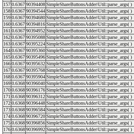
157
0.6367
90394408
SimpleShareButtonsAdder\Util::parse_args( )
158
0.6367
90394544
SimpleShareButtonsAdder\Util::parse_args( )
159
0.6367
90394680
SimpleShareButtonsAdder\Util::parse_args( )
160
0.6367
90394816
SimpleShareButtonsAdder\Util::parse_args( )
161
0.6367
90394952
SimpleShareButtonsAdder\Util::parse_args( )
162
0.6367
90395088
SimpleShareButtonsAdder\Util::parse_args( )
163
0.6367
90395224
SimpleShareButtonsAdder\Util::parse_args( )
164
0.6367
90395360
SimpleShareButtonsAdder\Util::parse_args( )
165
0.6367
90395496
SimpleShareButtonsAdder\Util::parse_args( )
166
0.6367
90395632
SimpleShareButtonsAdder\Util::parse_args( )
167
0.6367
90395768
SimpleShareButtonsAdder\Util::parse_args( )
168
0.6367
90395904
SimpleShareButtonsAdder\Util::parse_args( )
169
0.6368
90396040
SimpleShareButtonsAdder\Util::parse_args( )
170
0.6368
90396176
SimpleShareButtonsAdder\Util::parse_args( )
171
0.6368
90396312
SimpleShareButtonsAdder\Util::parse_args( )
172
0.6368
90396448
SimpleShareButtonsAdder\Util::parse_args( )
173
0.6368
90396584
SimpleShareButtonsAdder\Util::parse_args( )
174
0.6368
90396720
SimpleShareButtonsAdder\Util::parse_args( )
175
0.6368
90396856
SimpleShareButtonsAdder\Util::parse_args( )
176
0.6368
90396992
SimpleShareButtonsAdder\Util::parse_args( )