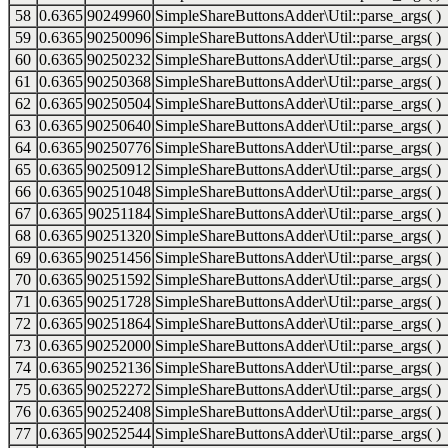
58
0.6365
90249960
SimpleShareButtonsAdder\Util::parse_args( )
59
0.6365
90250096
SimpleShareButtonsAdder\Util::parse_args( )
60
0.6365
90250232
SimpleShareButtonsAdder\Util::parse_args( )
61
0.6365
90250368
SimpleShareButtonsAdder\Util::parse_args( )
62
0.6365
90250504
SimpleShareButtonsAdder\Util::parse_args( )
63
0.6365
90250640
SimpleShareButtonsAdder\Util::parse_args( )
64
0.6365
90250776
SimpleShareButtonsAdder\Util::parse_args( )
65
0.6365
90250912
SimpleShareButtonsAdder\Util::parse_args( )
66
0.6365
90251048
SimpleShareButtonsAdder\Util::parse_args( )
67
0.6365
90251184
SimpleShareButtonsAdder\Util::parse_args( )
68
0.6365
90251320
SimpleShareButtonsAdder\Util::parse_args( )
69
0.6365
90251456
SimpleShareButtonsAdder\Util::parse_args( )
70
0.6365
90251592
SimpleShareButtonsAdder\Util::parse_args( )
71
0.6365
90251728
SimpleShareButtonsAdder\Util::parse_args( )
72
0.6365
90251864
SimpleShareButtonsAdder\Util::parse_args( )
73
0.6365
90252000
SimpleShareButtonsAdder\Util::parse_args( )
74
0.6365
90252136
SimpleShareButtonsAdder\Util::parse_args( )
75
0.6365
90252272
SimpleShareButtonsAdder\Util::parse_args( )
76
0.6365
90252408
SimpleShareButtonsAdder\Util::parse_args( )
77
0.6365
90252544
SimpleShareButtonsAdder\Util::parse_args( )