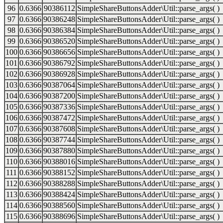
96
0.6366
90386112
SimpleShareButtonsAdder\Util::parse_args( )
97
0.6366
90386248
SimpleShareButtonsAdder\Util::parse_args( )
98
0.6366
90386384
SimpleShareButtonsAdder\Util::parse_args( )
99
0.6366
90386520
SimpleShareButtonsAdder\Util::parse_args( )
100
0.6366
90386656
SimpleShareButtonsAdder\Util::parse_args( )
101
0.6366
90386792
SimpleShareButtonsAdder\Util::parse_args( )
102
0.6366
90386928
SimpleShareButtonsAdder\Util::parse_args( )
103
0.6366
90387064
SimpleShareButtonsAdder\Util::parse_args( )
104
0.6366
90387200
SimpleShareButtonsAdder\Util::parse_args( )
105
0.6366
90387336
SimpleShareButtonsAdder\Util::parse_args( )
106
0.6366
90387472
SimpleShareButtonsAdder\Util::parse_args( )
107
0.6366
90387608
SimpleShareButtonsAdder\Util::parse_args( )
108
0.6366
90387744
SimpleShareButtonsAdder\Util::parse_args( )
109
0.6366
90387880
SimpleShareButtonsAdder\Util::parse_args( )
110
0.6366
90388016
SimpleShareButtonsAdder\Util::parse_args( )
111
0.6366
90388152
SimpleShareButtonsAdder\Util::parse_args( )
112
0.6366
90388288
SimpleShareButtonsAdder\Util::parse_args( )
113
0.6366
90388424
SimpleShareButtonsAdder\Util::parse_args( )
114
0.6366
90388560
SimpleShareButtonsAdder\Util::parse_args( )
115
0.6366
90388696
SimpleShareButtonsAdder\Util::parse_args( )