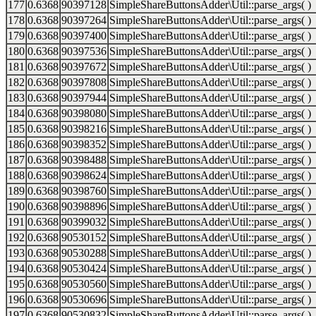
177
0.6368
90397128
SimpleShareButtonsAdder\Util::parse_args( )
178
0.6368
90397264
SimpleShareButtonsAdder\Util::parse_args( )
179
0.6368
90397400
SimpleShareButtonsAdder\Util::parse_args( )
180
0.6368
90397536
SimpleShareButtonsAdder\Util::parse_args( )
181
0.6368
90397672
SimpleShareButtonsAdder\Util::parse_args( )
182
0.6368
90397808
SimpleShareButtonsAdder\Util::parse_args( )
183
0.6368
90397944
SimpleShareButtonsAdder\Util::parse_args( )
184
0.6368
90398080
SimpleShareButtonsAdder\Util::parse_args( )
185
0.6368
90398216
SimpleShareButtonsAdder\Util::parse_args( )
186
0.6368
90398352
SimpleShareButtonsAdder\Util::parse_args( )
187
0.6368
90398488
SimpleShareButtonsAdder\Util::parse_args( )
188
0.6368
90398624
SimpleShareButtonsAdder\Util::parse_args( )
189
0.6368
90398760
SimpleShareButtonsAdder\Util::parse_args( )
190
0.6368
90398896
SimpleShareButtonsAdder\Util::parse_args( )
191
0.6368
90399032
SimpleShareButtonsAdder\Util::parse_args( )
192
0.6368
90530152
SimpleShareButtonsAdder\Util::parse_args( )
193
0.6368
90530288
SimpleShareButtonsAdder\Util::parse_args( )
194
0.6368
90530424
SimpleShareButtonsAdder\Util::parse_args( )
195
0.6368
90530560
SimpleShareButtonsAdder\Util::parse_args( )
196
0.6368
90530696
SimpleShareButtonsAdder\Util::parse_args( )
197
0.6368
90530832
SimpleShareButtonsAdder\Util::parse_args( )