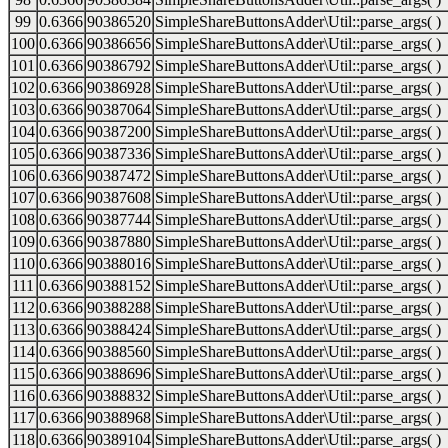
99
0.6366
90386520
SimpleShareButtonsAdder\Util::parse_args( )
100
0.6366
90386656
SimpleShareButtonsAdder\Util::parse_args( )
101
0.6366
90386792
SimpleShareButtonsAdder\Util::parse_args( )
102
0.6366
90386928
SimpleShareButtonsAdder\Util::parse_args( )
103
0.6366
90387064
SimpleShareButtonsAdder\Util::parse_args( )
104
0.6366
90387200
SimpleShareButtonsAdder\Util::parse_args( )
105
0.6366
90387336
SimpleShareButtonsAdder\Util::parse_args( )
106
0.6366
90387472
SimpleShareButtonsAdder\Util::parse_args( )
107
0.6366
90387608
SimpleShareButtonsAdder\Util::parse_args( )
108
0.6366
90387744
SimpleShareButtonsAdder\Util::parse_args( )
109
0.6366
90387880
SimpleShareButtonsAdder\Util::parse_args( )
110
0.6366
90388016
SimpleShareButtonsAdder\Util::parse_args( )
111
0.6366
90388152
SimpleShareButtonsAdder\Util::parse_args( )
112
0.6366
90388288
SimpleShareButtonsAdder\Util::parse_args( )
113
0.6366
90388424
SimpleShareButtonsAdder\Util::parse_args( )
114
0.6366
90388560
SimpleShareButtonsAdder\Util::parse_args( )
115
0.6366
90388696
SimpleShareButtonsAdder\Util::parse_args( )
116
0.6366
90388832
SimpleShareButtonsAdder\Util::parse_args( )
117
0.6366
90388968
SimpleShareButtonsAdder\Util::parse_args( )
118
0.6366
90389104
SimpleShareButtonsAdder\Util::parse_args( )