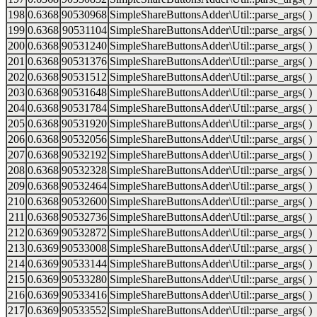
198
0.6368
90530968
SimpleShareButtonsAdder\Util::parse_args( )
199
0.6368
90531104
SimpleShareButtonsAdder\Util::parse_args( )
200
0.6368
90531240
SimpleShareButtonsAdder\Util::parse_args( )
201
0.6368
90531376
SimpleShareButtonsAdder\Util::parse_args( )
202
0.6368
90531512
SimpleShareButtonsAdder\Util::parse_args( )
203
0.6368
90531648
SimpleShareButtonsAdder\Util::parse_args( )
204
0.6368
90531784
SimpleShareButtonsAdder\Util::parse_args( )
205
0.6368
90531920
SimpleShareButtonsAdder\Util::parse_args( )
206
0.6368
90532056
SimpleShareButtonsAdder\Util::parse_args( )
207
0.6368
90532192
SimpleShareButtonsAdder\Util::parse_args( )
208
0.6368
90532328
SimpleShareButtonsAdder\Util::parse_args( )
209
0.6368
90532464
SimpleShareButtonsAdder\Util::parse_args( )
210
0.6368
90532600
SimpleShareButtonsAdder\Util::parse_args( )
211
0.6368
90532736
SimpleShareButtonsAdder\Util::parse_args( )
212
0.6369
90532872
SimpleShareButtonsAdder\Util::parse_args( )
213
0.6369
90533008
SimpleShareButtonsAdder\Util::parse_args( )
214
0.6369
90533144
SimpleShareButtonsAdder\Util::parse_args( )
215
0.6369
90533280
SimpleShareButtonsAdder\Util::parse_args( )
216
0.6369
90533416
SimpleShareButtonsAdder\Util::parse_args( )
217
0.6369
90533552
SimpleShareButtonsAdder\Util::parse_args( )