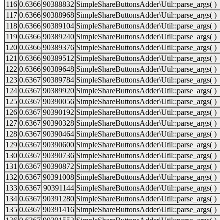
116
0.6366
90388832
SimpleShareButtonsAdder\Util::parse_args( )
117
0.6366
90388968
SimpleShareButtonsAdder\Util::parse_args( )
118
0.6366
90389104
SimpleShareButtonsAdder\Util::parse_args( )
119
0.6366
90389240
SimpleShareButtonsAdder\Util::parse_args( )
120
0.6366
90389376
SimpleShareButtonsAdder\Util::parse_args( )
121
0.6366
90389512
SimpleShareButtonsAdder\Util::parse_args( )
122
0.6366
90389648
SimpleShareButtonsAdder\Util::parse_args( )
123
0.6367
90389784
SimpleShareButtonsAdder\Util::parse_args( )
124
0.6367
90389920
SimpleShareButtonsAdder\Util::parse_args( )
125
0.6367
90390056
SimpleShareButtonsAdder\Util::parse_args( )
126
0.6367
90390192
SimpleShareButtonsAdder\Util::parse_args( )
127
0.6367
90390328
SimpleShareButtonsAdder\Util::parse_args( )
128
0.6367
90390464
SimpleShareButtonsAdder\Util::parse_args( )
129
0.6367
90390600
SimpleShareButtonsAdder\Util::parse_args( )
130
0.6367
90390736
SimpleShareButtonsAdder\Util::parse_args( )
131
0.6367
90390872
SimpleShareButtonsAdder\Util::parse_args( )
132
0.6367
90391008
SimpleShareButtonsAdder\Util::parse_args( )
133
0.6367
90391144
SimpleShareButtonsAdder\Util::parse_args( )
134
0.6367
90391280
SimpleShareButtonsAdder\Util::parse_args( )
135
0.6367
90391416
SimpleShareButtonsAdder\Util::parse_args( )