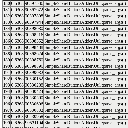
180
0.6368
90397536
SimpleShareButtonsAdder\Util::parse_args( )
181
0.6368
90397672
SimpleShareButtonsAdder\Util::parse_args( )
182
0.6368
90397808
SimpleShareButtonsAdder\Util::parse_args( )
183
0.6368
90397944
SimpleShareButtonsAdder\Util::parse_args( )
184
0.6368
90398080
SimpleShareButtonsAdder\Util::parse_args( )
185
0.6368
90398216
SimpleShareButtonsAdder\Util::parse_args( )
186
0.6368
90398352
SimpleShareButtonsAdder\Util::parse_args( )
187
0.6368
90398488
SimpleShareButtonsAdder\Util::parse_args( )
188
0.6368
90398624
SimpleShareButtonsAdder\Util::parse_args( )
189
0.6368
90398760
SimpleShareButtonsAdder\Util::parse_args( )
190
0.6368
90398896
SimpleShareButtonsAdder\Util::parse_args( )
191
0.6368
90399032
SimpleShareButtonsAdder\Util::parse_args( )
192
0.6368
90530152
SimpleShareButtonsAdder\Util::parse_args( )
193
0.6368
90530288
SimpleShareButtonsAdder\Util::parse_args( )
194
0.6368
90530424
SimpleShareButtonsAdder\Util::parse_args( )
195
0.6368
90530560
SimpleShareButtonsAdder\Util::parse_args( )
196
0.6368
90530696
SimpleShareButtonsAdder\Util::parse_args( )
197
0.6368
90530832
SimpleShareButtonsAdder\Util::parse_args( )
198
0.6368
90530968
SimpleShareButtonsAdder\Util::parse_args( )
199
0.6368
90531104
SimpleShareButtonsAdder\Util::parse_args( )