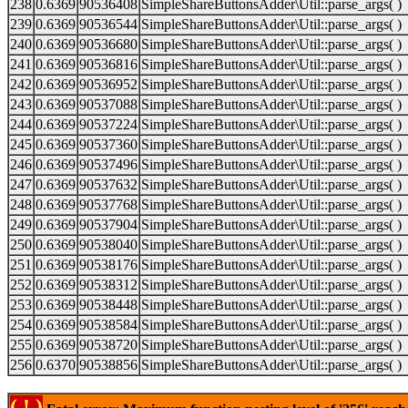
238
0.6369
90536408
SimpleShareButtonsAdder\Util::parse_args( )
239
0.6369
90536544
SimpleShareButtonsAdder\Util::parse_args( )
240
0.6369
90536680
SimpleShareButtonsAdder\Util::parse_args( )
241
0.6369
90536816
SimpleShareButtonsAdder\Util::parse_args( )
242
0.6369
90536952
SimpleShareButtonsAdder\Util::parse_args( )
243
0.6369
90537088
SimpleShareButtonsAdder\Util::parse_args( )
244
0.6369
90537224
SimpleShareButtonsAdder\Util::parse_args( )
245
0.6369
90537360
SimpleShareButtonsAdder\Util::parse_args( )
246
0.6369
90537496
SimpleShareButtonsAdder\Util::parse_args( )
247
0.6369
90537632
SimpleShareButtonsAdder\Util::parse_args( )
248
0.6369
90537768
SimpleShareButtonsAdder\Util::parse_args( )
249
0.6369
90537904
SimpleShareButtonsAdder\Util::parse_args( )
250
0.6369
90538040
SimpleShareButtonsAdder\Util::parse_args( )
251
0.6369
90538176
SimpleShareButtonsAdder\Util::parse_args( )
252
0.6369
90538312
SimpleShareButtonsAdder\Util::parse_args( )
253
0.6369
90538448
SimpleShareButtonsAdder\Util::parse_args( )
254
0.6369
90538584
SimpleShareButtonsAdder\Util::parse_args( )
255
0.6369
90538720
SimpleShareButtonsAdder\Util::parse_args( )
256
0.6370
90538856
SimpleShareButtonsAdder\Util::parse_args( )
( ! )