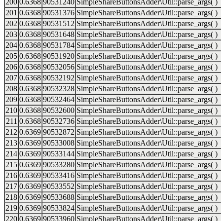
200
0.6368
90531240
SimpleShareButtonsAdder\Util::parse_args( )
201
0.6368
90531376
SimpleShareButtonsAdder\Util::parse_args( )
202
0.6368
90531512
SimpleShareButtonsAdder\Util::parse_args( )
203
0.6368
90531648
SimpleShareButtonsAdder\Util::parse_args( )
204
0.6368
90531784
SimpleShareButtonsAdder\Util::parse_args( )
205
0.6368
90531920
SimpleShareButtonsAdder\Util::parse_args( )
206
0.6368
90532056
SimpleShareButtonsAdder\Util::parse_args( )
207
0.6368
90532192
SimpleShareButtonsAdder\Util::parse_args( )
208
0.6368
90532328
SimpleShareButtonsAdder\Util::parse_args( )
209
0.6368
90532464
SimpleShareButtonsAdder\Util::parse_args( )
210
0.6368
90532600
SimpleShareButtonsAdder\Util::parse_args( )
211
0.6368
90532736
SimpleShareButtonsAdder\Util::parse_args( )
212
0.6369
90532872
SimpleShareButtonsAdder\Util::parse_args( )
213
0.6369
90533008
SimpleShareButtonsAdder\Util::parse_args( )
214
0.6369
90533144
SimpleShareButtonsAdder\Util::parse_args( )
215
0.6369
90533280
SimpleShareButtonsAdder\Util::parse_args( )
216
0.6369
90533416
SimpleShareButtonsAdder\Util::parse_args( )
217
0.6369
90533552
SimpleShareButtonsAdder\Util::parse_args( )
218
0.6369
90533688
SimpleShareButtonsAdder\Util::parse_args( )
219
0.6369
90533824
SimpleShareButtonsAdder\Util::parse_args( )
220
0.6369
90533960
SimpleShareButtonsAdder\Util::parse_args( )