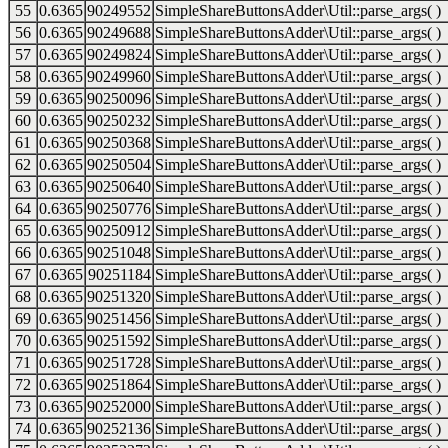
55
0.6365
90249552
SimpleShareButtonsAdder\Util::parse_args( )
56
0.6365
90249688
SimpleShareButtonsAdder\Util::parse_args( )
57
0.6365
90249824
SimpleShareButtonsAdder\Util::parse_args( )
58
0.6365
90249960
SimpleShareButtonsAdder\Util::parse_args( )
59
0.6365
90250096
SimpleShareButtonsAdder\Util::parse_args( )
60
0.6365
90250232
SimpleShareButtonsAdder\Util::parse_args( )
61
0.6365
90250368
SimpleShareButtonsAdder\Util::parse_args( )
62
0.6365
90250504
SimpleShareButtonsAdder\Util::parse_args( )
63
0.6365
90250640
SimpleShareButtonsAdder\Util::parse_args( )
64
0.6365
90250776
SimpleShareButtonsAdder\Util::parse_args( )
65
0.6365
90250912
SimpleShareButtonsAdder\Util::parse_args( )
66
0.6365
90251048
SimpleShareButtonsAdder\Util::parse_args( )
67
0.6365
90251184
SimpleShareButtonsAdder\Util::parse_args( )
68
0.6365
90251320
SimpleShareButtonsAdder\Util::parse_args( )
69
0.6365
90251456
SimpleShareButtonsAdder\Util::parse_args( )
70
0.6365
90251592
SimpleShareButtonsAdder\Util::parse_args( )
71
0.6365
90251728
SimpleShareButtonsAdder\Util::parse_args( )
72
0.6365
90251864
SimpleShareButtonsAdder\Util::parse_args( )
73
0.6365
90252000
SimpleShareButtonsAdder\Util::parse_args( )
74
0.6365
90252136
SimpleShareButtonsAdder\Util::parse_args( )