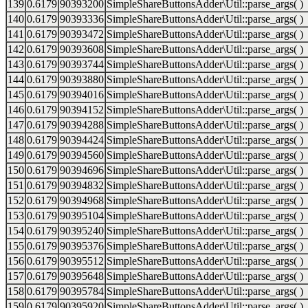
139
0.6179
90393200
SimpleShareButtonsAdder\Util::parse_args( )
140
0.6179
90393336
SimpleShareButtonsAdder\Util::parse_args( )
141
0.6179
90393472
SimpleShareButtonsAdder\Util::parse_args( )
142
0.6179
90393608
SimpleShareButtonsAdder\Util::parse_args( )
143
0.6179
90393744
SimpleShareButtonsAdder\Util::parse_args( )
144
0.6179
90393880
SimpleShareButtonsAdder\Util::parse_args( )
145
0.6179
90394016
SimpleShareButtonsAdder\Util::parse_args( )
146
0.6179
90394152
SimpleShareButtonsAdder\Util::parse_args( )
147
0.6179
90394288
SimpleShareButtonsAdder\Util::parse_args( )
148
0.6179
90394424
SimpleShareButtonsAdder\Util::parse_args( )
149
0.6179
90394560
SimpleShareButtonsAdder\Util::parse_args( )
150
0.6179
90394696
SimpleShareButtonsAdder\Util::parse_args( )
151
0.6179
90394832
SimpleShareButtonsAdder\Util::parse_args( )
152
0.6179
90394968
SimpleShareButtonsAdder\Util::parse_args( )
153
0.6179
90395104
SimpleShareButtonsAdder\Util::parse_args( )
154
0.6179
90395240
SimpleShareButtonsAdder\Util::parse_args( )
155
0.6179
90395376
SimpleShareButtonsAdder\Util::parse_args( )
156
0.6179
90395512
SimpleShareButtonsAdder\Util::parse_args( )
157
0.6179
90395648
SimpleShareButtonsAdder\Util::parse_args( )
158
0.6179
90395784
SimpleShareButtonsAdder\Util::parse_args( )
159
0.6179
90395920
SimpleShareButtonsAdder\Util::parse_args( )