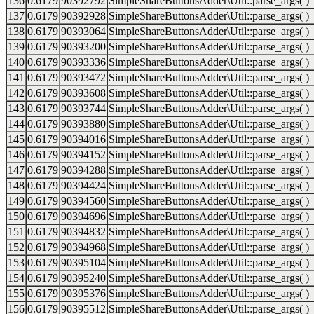
136
0.6179
90392792
SimpleShareButtonsAdder\Util::parse_args( )
137
0.6179
90392928
SimpleShareButtonsAdder\Util::parse_args( )
138
0.6179
90393064
SimpleShareButtonsAdder\Util::parse_args( )
139
0.6179
90393200
SimpleShareButtonsAdder\Util::parse_args( )
140
0.6179
90393336
SimpleShareButtonsAdder\Util::parse_args( )
141
0.6179
90393472
SimpleShareButtonsAdder\Util::parse_args( )
142
0.6179
90393608
SimpleShareButtonsAdder\Util::parse_args( )
143
0.6179
90393744
SimpleShareButtonsAdder\Util::parse_args( )
144
0.6179
90393880
SimpleShareButtonsAdder\Util::parse_args( )
145
0.6179
90394016
SimpleShareButtonsAdder\Util::parse_args( )
146
0.6179
90394152
SimpleShareButtonsAdder\Util::parse_args( )
147
0.6179
90394288
SimpleShareButtonsAdder\Util::parse_args( )
148
0.6179
90394424
SimpleShareButtonsAdder\Util::parse_args( )
149
0.6179
90394560
SimpleShareButtonsAdder\Util::parse_args( )
150
0.6179
90394696
SimpleShareButtonsAdder\Util::parse_args( )
151
0.6179
90394832
SimpleShareButtonsAdder\Util::parse_args( )
152
0.6179
90394968
SimpleShareButtonsAdder\Util::parse_args( )
153
0.6179
90395104
SimpleShareButtonsAdder\Util::parse_args( )
154
0.6179
90395240
SimpleShareButtonsAdder\Util::parse_args( )
155
0.6179
90395376
SimpleShareButtonsAdder\Util::parse_args( )
156
0.6179
90395512
SimpleShareButtonsAdder\Util::parse_args( )