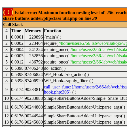
( ! )
Fatal error: Maximum function nesting level of '256' reach
share-buttons-adder/php/class-util.php on line
30
Call Stack
#
Time
Memory
Function
1
0.0001
220896
{main}( )
2
0.0002
223464
require(
'/home/users/2/66-lab/web/risakojo/w
3
0.0004
241224
require_once(
'/home/users/2/66-lab/web/risak
4
0.0005
252856
require_once(
'/home/users/2/66-lab/web/risak
5
0.0012
436792
require_once(
'/home/users/2/66-lab/web/risak
6
0.5398
87406248
do_action( )
7
0.5398
87406824
WP_Hook->do_action( )
8
0.5398
87406920
WP_Hook->apply_filters( )
call_user_func:{/home/users/2/66-lab/web/ris
9
0.6174
90233816
hook.php:305}
( )
10
0.6174
90233888
SimpleShareButtonsAdder\Simple_Share_Butt
11
0.6176
90244808
SimpleShareButtonsAdder\Util::parse_args( )
12
0.6176
90244944
SimpleShareButtonsAdder\Util::parse_args( )
13
0.6176
90245080
SimpleShareButtonsAdder\Util::parse_args( )