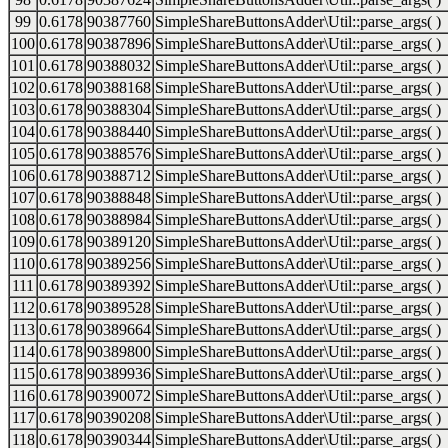
99
0.6178
90387760
SimpleShareButtonsAdder\Util::parse_args( )
100
0.6178
90387896
SimpleShareButtonsAdder\Util::parse_args( )
101
0.6178
90388032
SimpleShareButtonsAdder\Util::parse_args( )
102
0.6178
90388168
SimpleShareButtonsAdder\Util::parse_args( )
103
0.6178
90388304
SimpleShareButtonsAdder\Util::parse_args( )
104
0.6178
90388440
SimpleShareButtonsAdder\Util::parse_args( )
105
0.6178
90388576
SimpleShareButtonsAdder\Util::parse_args( )
106
0.6178
90388712
SimpleShareButtonsAdder\Util::parse_args( )
107
0.6178
90388848
SimpleShareButtonsAdder\Util::parse_args( )
108
0.6178
90388984
SimpleShareButtonsAdder\Util::parse_args( )
109
0.6178
90389120
SimpleShareButtonsAdder\Util::parse_args( )
110
0.6178
90389256
SimpleShareButtonsAdder\Util::parse_args( )
111
0.6178
90389392
SimpleShareButtonsAdder\Util::parse_args( )
112
0.6178
90389528
SimpleShareButtonsAdder\Util::parse_args( )
113
0.6178
90389664
SimpleShareButtonsAdder\Util::parse_args( )
114
0.6178
90389800
SimpleShareButtonsAdder\Util::parse_args( )
115
0.6178
90389936
SimpleShareButtonsAdder\Util::parse_args( )
116
0.6178
90390072
SimpleShareButtonsAdder\Util::parse_args( )
117
0.6178
90390208
SimpleShareButtonsAdder\Util::parse_args( )
118
0.6178
90390344
SimpleShareButtonsAdder\Util::parse_args( )