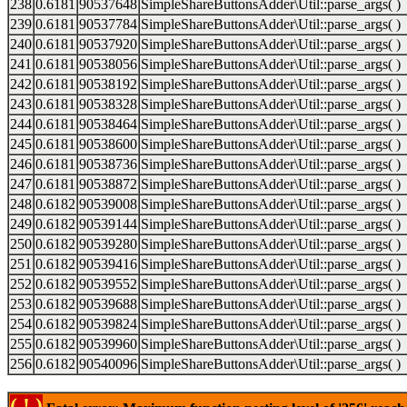
238
0.6181
90537648
SimpleShareButtonsAdder\Util::parse_args( )
239
0.6181
90537784
SimpleShareButtonsAdder\Util::parse_args( )
240
0.6181
90537920
SimpleShareButtonsAdder\Util::parse_args( )
241
0.6181
90538056
SimpleShareButtonsAdder\Util::parse_args( )
242
0.6181
90538192
SimpleShareButtonsAdder\Util::parse_args( )
243
0.6181
90538328
SimpleShareButtonsAdder\Util::parse_args( )
244
0.6181
90538464
SimpleShareButtonsAdder\Util::parse_args( )
245
0.6181
90538600
SimpleShareButtonsAdder\Util::parse_args( )
246
0.6181
90538736
SimpleShareButtonsAdder\Util::parse_args( )
247
0.6181
90538872
SimpleShareButtonsAdder\Util::parse_args( )
248
0.6182
90539008
SimpleShareButtonsAdder\Util::parse_args( )
249
0.6182
90539144
SimpleShareButtonsAdder\Util::parse_args( )
250
0.6182
90539280
SimpleShareButtonsAdder\Util::parse_args( )
251
0.6182
90539416
SimpleShareButtonsAdder\Util::parse_args( )
252
0.6182
90539552
SimpleShareButtonsAdder\Util::parse_args( )
253
0.6182
90539688
SimpleShareButtonsAdder\Util::parse_args( )
254
0.6182
90539824
SimpleShareButtonsAdder\Util::parse_args( )
255
0.6182
90539960
SimpleShareButtonsAdder\Util::parse_args( )
256
0.6182
90540096
SimpleShareButtonsAdder\Util::parse_args( )
( ! )