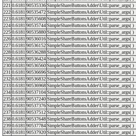
221
0.6181
90535336
SimpleShareButtonsAdder\Util::parse_args( )
222
0.6181
90535472
SimpleShareButtonsAdder\Util::parse_args( )
223
0.6181
90535608
SimpleShareButtonsAdder\Util::parse_args( )
224
0.6181
90535744
SimpleShareButtonsAdder\Util::parse_args( )
225
0.6181
90535880
SimpleShareButtonsAdder\Util::parse_args( )
226
0.6181
90536016
SimpleShareButtonsAdder\Util::parse_args( )
227
0.6181
90536152
SimpleShareButtonsAdder\Util::parse_args( )
228
0.6181
90536288
SimpleShareButtonsAdder\Util::parse_args( )
229
0.6181
90536424
SimpleShareButtonsAdder\Util::parse_args( )
230
0.6181
90536560
SimpleShareButtonsAdder\Util::parse_args( )
231
0.6181
90536696
SimpleShareButtonsAdder\Util::parse_args( )
232
0.6181
90536832
SimpleShareButtonsAdder\Util::parse_args( )
233
0.6181
90536968
SimpleShareButtonsAdder\Util::parse_args( )
234
0.6181
90537104
SimpleShareButtonsAdder\Util::parse_args( )
235
0.6181
90537240
SimpleShareButtonsAdder\Util::parse_args( )
236
0.6181
90537376
SimpleShareButtonsAdder\Util::parse_args( )
237
0.6181
90537512
SimpleShareButtonsAdder\Util::parse_args( )
238
0.6181
90537648
SimpleShareButtonsAdder\Util::parse_args( )
239
0.6181
90537784
SimpleShareButtonsAdder\Util::parse_args( )
240
0.6181
90537920
SimpleShareButtonsAdder\Util::parse_args( )