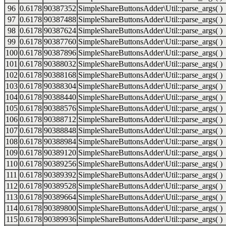
96
0.6178
90387352
SimpleShareButtonsAdder\Util::parse_args( )
97
0.6178
90387488
SimpleShareButtonsAdder\Util::parse_args( )
98
0.6178
90387624
SimpleShareButtonsAdder\Util::parse_args( )
99
0.6178
90387760
SimpleShareButtonsAdder\Util::parse_args( )
100
0.6178
90387896
SimpleShareButtonsAdder\Util::parse_args( )
101
0.6178
90388032
SimpleShareButtonsAdder\Util::parse_args( )
102
0.6178
90388168
SimpleShareButtonsAdder\Util::parse_args( )
103
0.6178
90388304
SimpleShareButtonsAdder\Util::parse_args( )
104
0.6178
90388440
SimpleShareButtonsAdder\Util::parse_args( )
105
0.6178
90388576
SimpleShareButtonsAdder\Util::parse_args( )
106
0.6178
90388712
SimpleShareButtonsAdder\Util::parse_args( )
107
0.6178
90388848
SimpleShareButtonsAdder\Util::parse_args( )
108
0.6178
90388984
SimpleShareButtonsAdder\Util::parse_args( )
109
0.6178
90389120
SimpleShareButtonsAdder\Util::parse_args( )
110
0.6178
90389256
SimpleShareButtonsAdder\Util::parse_args( )
111
0.6178
90389392
SimpleShareButtonsAdder\Util::parse_args( )
112
0.6178
90389528
SimpleShareButtonsAdder\Util::parse_args( )
113
0.6178
90389664
SimpleShareButtonsAdder\Util::parse_args( )
114
0.6178
90389800
SimpleShareButtonsAdder\Util::parse_args( )
115
0.6178
90389936
SimpleShareButtonsAdder\Util::parse_args( )