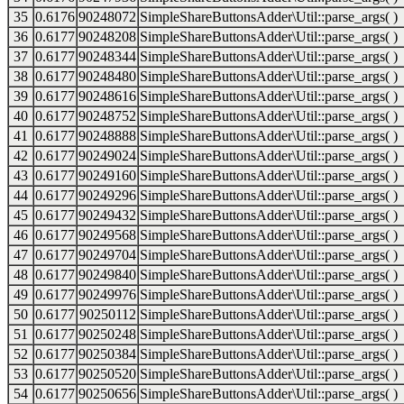
35
0.6176
90248072
SimpleShareButtonsAdder\Util::parse_args( )
36
0.6177
90248208
SimpleShareButtonsAdder\Util::parse_args( )
37
0.6177
90248344
SimpleShareButtonsAdder\Util::parse_args( )
38
0.6177
90248480
SimpleShareButtonsAdder\Util::parse_args( )
39
0.6177
90248616
SimpleShareButtonsAdder\Util::parse_args( )
40
0.6177
90248752
SimpleShareButtonsAdder\Util::parse_args( )
41
0.6177
90248888
SimpleShareButtonsAdder\Util::parse_args( )
42
0.6177
90249024
SimpleShareButtonsAdder\Util::parse_args( )
43
0.6177
90249160
SimpleShareButtonsAdder\Util::parse_args( )
44
0.6177
90249296
SimpleShareButtonsAdder\Util::parse_args( )
45
0.6177
90249432
SimpleShareButtonsAdder\Util::parse_args( )
46
0.6177
90249568
SimpleShareButtonsAdder\Util::parse_args( )
47
0.6177
90249704
SimpleShareButtonsAdder\Util::parse_args( )
48
0.6177
90249840
SimpleShareButtonsAdder\Util::parse_args( )
49
0.6177
90249976
SimpleShareButtonsAdder\Util::parse_args( )
50
0.6177
90250112
SimpleShareButtonsAdder\Util::parse_args( )
51
0.6177
90250248
SimpleShareButtonsAdder\Util::parse_args( )
52
0.6177
90250384
SimpleShareButtonsAdder\Util::parse_args( )
53
0.6177
90250520
SimpleShareButtonsAdder\Util::parse_args( )
54
0.6177
90250656
SimpleShareButtonsAdder\Util::parse_args( )