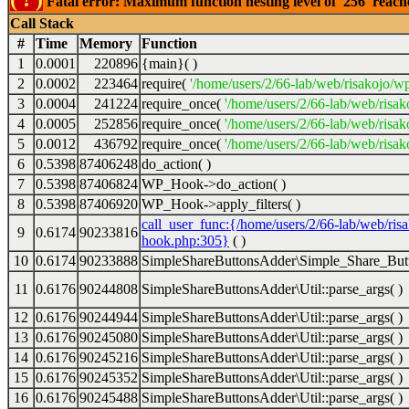
Fatal error: Maximum function nesting level of '256' reac
Call Stack
#
Time
Memory
Function
1
0.0001
220896
{main}( )
2
0.0002
223464
require(
'/home/users/2/66-lab/web/risakojo/w
3
0.0004
241224
require_once(
'/home/users/2/66-lab/web/risak
4
0.0005
252856
require_once(
'/home/users/2/66-lab/web/risak
5
0.0012
436792
require_once(
'/home/users/2/66-lab/web/risak
6
0.5398
87406248
do_action( )
7
0.5398
87406824
WP_Hook->do_action( )
8
0.5398
87406920
WP_Hook->apply_filters( )
call_user_func:{/home/users/2/66-lab/web/ris
9
0.6174
90233816
hook.php:305}
( )
10
0.6174
90233888
SimpleShareButtonsAdder\Simple_Share_Butt
11
0.6176
90244808
SimpleShareButtonsAdder\Util::parse_args( )
12
0.6176
90244944
SimpleShareButtonsAdder\Util::parse_args( )
13
0.6176
90245080
SimpleShareButtonsAdder\Util::parse_args( )
14
0.6176
90245216
SimpleShareButtonsAdder\Util::parse_args( )
15
0.6176
90245352
SimpleShareButtonsAdder\Util::parse_args( )
16
0.6176
90245488
SimpleShareButtonsAdder\Util::parse_args( )