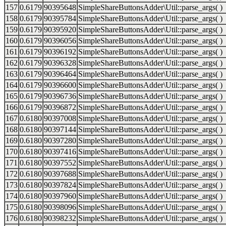
157
0.6179
90395648
SimpleShareButtonsAdder\Util::parse_args( )
158
0.6179
90395784
SimpleShareButtonsAdder\Util::parse_args( )
159
0.6179
90395920
SimpleShareButtonsAdder\Util::parse_args( )
160
0.6179
90396056
SimpleShareButtonsAdder\Util::parse_args( )
161
0.6179
90396192
SimpleShareButtonsAdder\Util::parse_args( )
162
0.6179
90396328
SimpleShareButtonsAdder\Util::parse_args( )
163
0.6179
90396464
SimpleShareButtonsAdder\Util::parse_args( )
164
0.6179
90396600
SimpleShareButtonsAdder\Util::parse_args( )
165
0.6179
90396736
SimpleShareButtonsAdder\Util::parse_args( )
166
0.6179
90396872
SimpleShareButtonsAdder\Util::parse_args( )
167
0.6180
90397008
SimpleShareButtonsAdder\Util::parse_args( )
168
0.6180
90397144
SimpleShareButtonsAdder\Util::parse_args( )
169
0.6180
90397280
SimpleShareButtonsAdder\Util::parse_args( )
170
0.6180
90397416
SimpleShareButtonsAdder\Util::parse_args( )
171
0.6180
90397552
SimpleShareButtonsAdder\Util::parse_args( )
172
0.6180
90397688
SimpleShareButtonsAdder\Util::parse_args( )
173
0.6180
90397824
SimpleShareButtonsAdder\Util::parse_args( )
174
0.6180
90397960
SimpleShareButtonsAdder\Util::parse_args( )
175
0.6180
90398096
SimpleShareButtonsAdder\Util::parse_args( )
176
0.6180
90398232
SimpleShareButtonsAdder\Util::parse_args( )