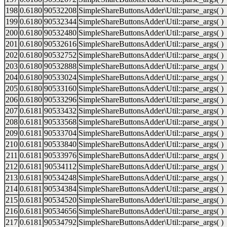
198
0.6180
90532208
SimpleShareButtonsAdder\Util::parse_args( )
199
0.6180
90532344
SimpleShareButtonsAdder\Util::parse_args( )
200
0.6180
90532480
SimpleShareButtonsAdder\Util::parse_args( )
201
0.6180
90532616
SimpleShareButtonsAdder\Util::parse_args( )
202
0.6180
90532752
SimpleShareButtonsAdder\Util::parse_args( )
203
0.6180
90532888
SimpleShareButtonsAdder\Util::parse_args( )
204
0.6180
90533024
SimpleShareButtonsAdder\Util::parse_args( )
205
0.6180
90533160
SimpleShareButtonsAdder\Util::parse_args( )
206
0.6180
90533296
SimpleShareButtonsAdder\Util::parse_args( )
207
0.6181
90533432
SimpleShareButtonsAdder\Util::parse_args( )
208
0.6181
90533568
SimpleShareButtonsAdder\Util::parse_args( )
209
0.6181
90533704
SimpleShareButtonsAdder\Util::parse_args( )
210
0.6181
90533840
SimpleShareButtonsAdder\Util::parse_args( )
211
0.6181
90533976
SimpleShareButtonsAdder\Util::parse_args( )
212
0.6181
90534112
SimpleShareButtonsAdder\Util::parse_args( )
213
0.6181
90534248
SimpleShareButtonsAdder\Util::parse_args( )
214
0.6181
90534384
SimpleShareButtonsAdder\Util::parse_args( )
215
0.6181
90534520
SimpleShareButtonsAdder\Util::parse_args( )
216
0.6181
90534656
SimpleShareButtonsAdder\Util::parse_args( )
217
0.6181
90534792
SimpleShareButtonsAdder\Util::parse_args( )