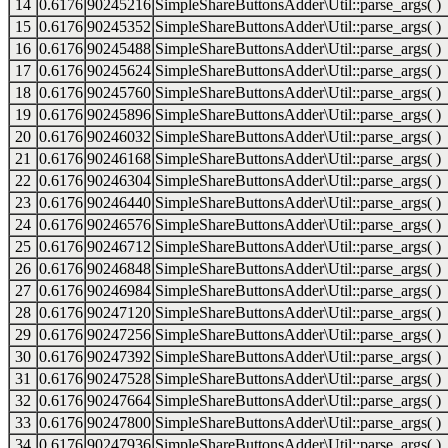
14
0.6176
90245216
SimpleShareButtonsAdder\Util::parse_args( )
15
0.6176
90245352
SimpleShareButtonsAdder\Util::parse_args( )
16
0.6176
90245488
SimpleShareButtonsAdder\Util::parse_args( )
17
0.6176
90245624
SimpleShareButtonsAdder\Util::parse_args( )
18
0.6176
90245760
SimpleShareButtonsAdder\Util::parse_args( )
19
0.6176
90245896
SimpleShareButtonsAdder\Util::parse_args( )
20
0.6176
90246032
SimpleShareButtonsAdder\Util::parse_args( )
21
0.6176
90246168
SimpleShareButtonsAdder\Util::parse_args( )
22
0.6176
90246304
SimpleShareButtonsAdder\Util::parse_args( )
23
0.6176
90246440
SimpleShareButtonsAdder\Util::parse_args( )
24
0.6176
90246576
SimpleShareButtonsAdder\Util::parse_args( )
25
0.6176
90246712
SimpleShareButtonsAdder\Util::parse_args( )
26
0.6176
90246848
SimpleShareButtonsAdder\Util::parse_args( )
27
0.6176
90246984
SimpleShareButtonsAdder\Util::parse_args( )
28
0.6176
90247120
SimpleShareButtonsAdder\Util::parse_args( )
29
0.6176
90247256
SimpleShareButtonsAdder\Util::parse_args( )
30
0.6176
90247392
SimpleShareButtonsAdder\Util::parse_args( )
31
0.6176
90247528
SimpleShareButtonsAdder\Util::parse_args( )
32
0.6176
90247664
SimpleShareButtonsAdder\Util::parse_args( )
33
0.6176
90247800
SimpleShareButtonsAdder\Util::parse_args( )
34
0.6176
90247936
SimpleShareButtonsAdder\Util::parse_args( )