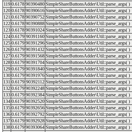
119
0.6178
90390480
SimpleShareButtonsAdder\Util::parse_args( )
120
0.6178
90390616
SimpleShareButtonsAdder\Util::parse_args( )
121
0.6178
90390752
SimpleShareButtonsAdder\Util::parse_args( )
122
0.6178
90390888
SimpleShareButtonsAdder\Util::parse_args( )
123
0.6178
90391024
SimpleShareButtonsAdder\Util::parse_args( )
124
0.6179
90391160
SimpleShareButtonsAdder\Util::parse_args( )
125
0.6179
90391296
SimpleShareButtonsAdder\Util::parse_args( )
126
0.6179
90391432
SimpleShareButtonsAdder\Util::parse_args( )
127
0.6179
90391568
SimpleShareButtonsAdder\Util::parse_args( )
128
0.6179
90391704
SimpleShareButtonsAdder\Util::parse_args( )
129
0.6179
90391840
SimpleShareButtonsAdder\Util::parse_args( )
130
0.6179
90391976
SimpleShareButtonsAdder\Util::parse_args( )
131
0.6179
90392112
SimpleShareButtonsAdder\Util::parse_args( )
132
0.6179
90392248
SimpleShareButtonsAdder\Util::parse_args( )
133
0.6179
90392384
SimpleShareButtonsAdder\Util::parse_args( )
134
0.6179
90392520
SimpleShareButtonsAdder\Util::parse_args( )
135
0.6179
90392656
SimpleShareButtonsAdder\Util::parse_args( )
136
0.6179
90392792
SimpleShareButtonsAdder\Util::parse_args( )
137
0.6179
90392928
SimpleShareButtonsAdder\Util::parse_args( )
138
0.6179
90393064
SimpleShareButtonsAdder\Util::parse_args( )