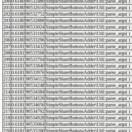
200
0.6180
90532480
SimpleShareButtonsAdder\Util::parse_args( )
201
0.6180
90532616
SimpleShareButtonsAdder\Util::parse_args( )
202
0.6180
90532752
SimpleShareButtonsAdder\Util::parse_args( )
203
0.6180
90532888
SimpleShareButtonsAdder\Util::parse_args( )
204
0.6180
90533024
SimpleShareButtonsAdder\Util::parse_args( )
205
0.6180
90533160
SimpleShareButtonsAdder\Util::parse_args( )
206
0.6180
90533296
SimpleShareButtonsAdder\Util::parse_args( )
207
0.6181
90533432
SimpleShareButtonsAdder\Util::parse_args( )
208
0.6181
90533568
SimpleShareButtonsAdder\Util::parse_args( )
209
0.6181
90533704
SimpleShareButtonsAdder\Util::parse_args( )
210
0.6181
90533840
SimpleShareButtonsAdder\Util::parse_args( )
211
0.6181
90533976
SimpleShareButtonsAdder\Util::parse_args( )
212
0.6181
90534112
SimpleShareButtonsAdder\Util::parse_args( )
213
0.6181
90534248
SimpleShareButtonsAdder\Util::parse_args( )
214
0.6181
90534384
SimpleShareButtonsAdder\Util::parse_args( )
215
0.6181
90534520
SimpleShareButtonsAdder\Util::parse_args( )
216
0.6181
90534656
SimpleShareButtonsAdder\Util::parse_args( )
217
0.6181
90534792
SimpleShareButtonsAdder\Util::parse_args( )
218
0.6181
90534928
SimpleShareButtonsAdder\Util::parse_args( )
219
0.6181
90535064
SimpleShareButtonsAdder\Util::parse_args( )
220
0.6181
90535200
SimpleShareButtonsAdder\Util::parse_args( )