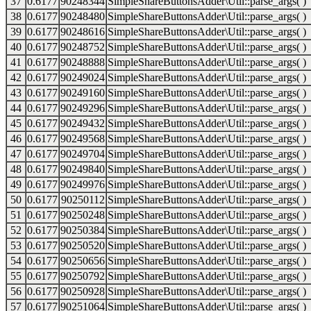
37
0.6177
90248344
SimpleShareButtonsAdder\Util::parse_args( )
38
0.6177
90248480
SimpleShareButtonsAdder\Util::parse_args( )
39
0.6177
90248616
SimpleShareButtonsAdder\Util::parse_args( )
40
0.6177
90248752
SimpleShareButtonsAdder\Util::parse_args( )
41
0.6177
90248888
SimpleShareButtonsAdder\Util::parse_args( )
42
0.6177
90249024
SimpleShareButtonsAdder\Util::parse_args( )
43
0.6177
90249160
SimpleShareButtonsAdder\Util::parse_args( )
44
0.6177
90249296
SimpleShareButtonsAdder\Util::parse_args( )
45
0.6177
90249432
SimpleShareButtonsAdder\Util::parse_args( )
46
0.6177
90249568
SimpleShareButtonsAdder\Util::parse_args( )
47
0.6177
90249704
SimpleShareButtonsAdder\Util::parse_args( )
48
0.6177
90249840
SimpleShareButtonsAdder\Util::parse_args( )
49
0.6177
90249976
SimpleShareButtonsAdder\Util::parse_args( )
50
0.6177
90250112
SimpleShareButtonsAdder\Util::parse_args( )
51
0.6177
90250248
SimpleShareButtonsAdder\Util::parse_args( )
52
0.6177
90250384
SimpleShareButtonsAdder\Util::parse_args( )
53
0.6177
90250520
SimpleShareButtonsAdder\Util::parse_args( )
54
0.6177
90250656
SimpleShareButtonsAdder\Util::parse_args( )
55
0.6177
90250792
SimpleShareButtonsAdder\Util::parse_args( )
56
0.6177
90250928
SimpleShareButtonsAdder\Util::parse_args( )
57
0.6177
90251064
SimpleShareButtonsAdder\Util::parse_args( )