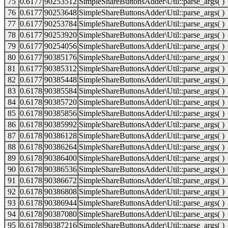
75
0.6177
90253512
SimpleShareButtonsAdder\Util::parse_args( )
76
0.6177
90253648
SimpleShareButtonsAdder\Util::parse_args( )
77
0.6177
90253784
SimpleShareButtonsAdder\Util::parse_args( )
78
0.6177
90253920
SimpleShareButtonsAdder\Util::parse_args( )
79
0.6177
90254056
SimpleShareButtonsAdder\Util::parse_args( )
80
0.6177
90385176
SimpleShareButtonsAdder\Util::parse_args( )
81
0.6177
90385312
SimpleShareButtonsAdder\Util::parse_args( )
82
0.6177
90385448
SimpleShareButtonsAdder\Util::parse_args( )
83
0.6178
90385584
SimpleShareButtonsAdder\Util::parse_args( )
84
0.6178
90385720
SimpleShareButtonsAdder\Util::parse_args( )
85
0.6178
90385856
SimpleShareButtonsAdder\Util::parse_args( )
86
0.6178
90385992
SimpleShareButtonsAdder\Util::parse_args( )
87
0.6178
90386128
SimpleShareButtonsAdder\Util::parse_args( )
88
0.6178
90386264
SimpleShareButtonsAdder\Util::parse_args( )
89
0.6178
90386400
SimpleShareButtonsAdder\Util::parse_args( )
90
0.6178
90386536
SimpleShareButtonsAdder\Util::parse_args( )
91
0.6178
90386672
SimpleShareButtonsAdder\Util::parse_args( )
92
0.6178
90386808
SimpleShareButtonsAdder\Util::parse_args( )
93
0.6178
90386944
SimpleShareButtonsAdder\Util::parse_args( )
94
0.6178
90387080
SimpleShareButtonsAdder\Util::parse_args( )
95
0.6178
90387216
SimpleShareButtonsAdder\Util::parse_args( )