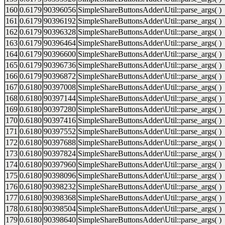
160
0.6179
90396056
SimpleShareButtonsAdder\Util::parse_args( )
161
0.6179
90396192
SimpleShareButtonsAdder\Util::parse_args( )
162
0.6179
90396328
SimpleShareButtonsAdder\Util::parse_args( )
163
0.6179
90396464
SimpleShareButtonsAdder\Util::parse_args( )
164
0.6179
90396600
SimpleShareButtonsAdder\Util::parse_args( )
165
0.6179
90396736
SimpleShareButtonsAdder\Util::parse_args( )
166
0.6179
90396872
SimpleShareButtonsAdder\Util::parse_args( )
167
0.6180
90397008
SimpleShareButtonsAdder\Util::parse_args( )
168
0.6180
90397144
SimpleShareButtonsAdder\Util::parse_args( )
169
0.6180
90397280
SimpleShareButtonsAdder\Util::parse_args( )
170
0.6180
90397416
SimpleShareButtonsAdder\Util::parse_args( )
171
0.6180
90397552
SimpleShareButtonsAdder\Util::parse_args( )
172
0.6180
90397688
SimpleShareButtonsAdder\Util::parse_args( )
173
0.6180
90397824
SimpleShareButtonsAdder\Util::parse_args( )
174
0.6180
90397960
SimpleShareButtonsAdder\Util::parse_args( )
175
0.6180
90398096
SimpleShareButtonsAdder\Util::parse_args( )
176
0.6180
90398232
SimpleShareButtonsAdder\Util::parse_args( )
177
0.6180
90398368
SimpleShareButtonsAdder\Util::parse_args( )
178
0.6180
90398504
SimpleShareButtonsAdder\Util::parse_args( )
179
0.6180
90398640
SimpleShareButtonsAdder\Util::parse_args( )