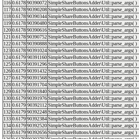
116
0.6178
90390072
SimpleShareButtonsAdder\Util::parse_args( )
117
0.6178
90390208
SimpleShareButtonsAdder\Util::parse_args( )
118
0.6178
90390344
SimpleShareButtonsAdder\Util::parse_args( )
119
0.6178
90390480
SimpleShareButtonsAdder\Util::parse_args( )
120
0.6178
90390616
SimpleShareButtonsAdder\Util::parse_args( )
121
0.6178
90390752
SimpleShareButtonsAdder\Util::parse_args( )
122
0.6178
90390888
SimpleShareButtonsAdder\Util::parse_args( )
123
0.6178
90391024
SimpleShareButtonsAdder\Util::parse_args( )
124
0.6179
90391160
SimpleShareButtonsAdder\Util::parse_args( )
125
0.6179
90391296
SimpleShareButtonsAdder\Util::parse_args( )
126
0.6179
90391432
SimpleShareButtonsAdder\Util::parse_args( )
127
0.6179
90391568
SimpleShareButtonsAdder\Util::parse_args( )
128
0.6179
90391704
SimpleShareButtonsAdder\Util::parse_args( )
129
0.6179
90391840
SimpleShareButtonsAdder\Util::parse_args( )
130
0.6179
90391976
SimpleShareButtonsAdder\Util::parse_args( )
131
0.6179
90392112
SimpleShareButtonsAdder\Util::parse_args( )
132
0.6179
90392248
SimpleShareButtonsAdder\Util::parse_args( )
133
0.6179
90392384
SimpleShareButtonsAdder\Util::parse_args( )
134
0.6179
90392520
SimpleShareButtonsAdder\Util::parse_args( )
135
0.6179
90392656
SimpleShareButtonsAdder\Util::parse_args( )