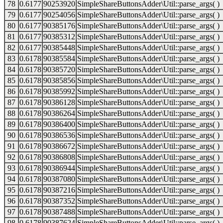
78
0.6177
90253920
SimpleShareButtonsAdder\Util::parse_args( )
79
0.6177
90254056
SimpleShareButtonsAdder\Util::parse_args( )
80
0.6177
90385176
SimpleShareButtonsAdder\Util::parse_args( )
81
0.6177
90385312
SimpleShareButtonsAdder\Util::parse_args( )
82
0.6177
90385448
SimpleShareButtonsAdder\Util::parse_args( )
83
0.6178
90385584
SimpleShareButtonsAdder\Util::parse_args( )
84
0.6178
90385720
SimpleShareButtonsAdder\Util::parse_args( )
85
0.6178
90385856
SimpleShareButtonsAdder\Util::parse_args( )
86
0.6178
90385992
SimpleShareButtonsAdder\Util::parse_args( )
87
0.6178
90386128
SimpleShareButtonsAdder\Util::parse_args( )
88
0.6178
90386264
SimpleShareButtonsAdder\Util::parse_args( )
89
0.6178
90386400
SimpleShareButtonsAdder\Util::parse_args( )
90
0.6178
90386536
SimpleShareButtonsAdder\Util::parse_args( )
91
0.6178
90386672
SimpleShareButtonsAdder\Util::parse_args( )
92
0.6178
90386808
SimpleShareButtonsAdder\Util::parse_args( )
93
0.6178
90386944
SimpleShareButtonsAdder\Util::parse_args( )
94
0.6178
90387080
SimpleShareButtonsAdder\Util::parse_args( )
95
0.6178
90387216
SimpleShareButtonsAdder\Util::parse_args( )
96
0.6178
90387352
SimpleShareButtonsAdder\Util::parse_args( )
97
0.6178
90387488
SimpleShareButtonsAdder\Util::parse_args( )
98
0.6178
90387624
SimpleShareButtonsAdder\Util::parse_args( )