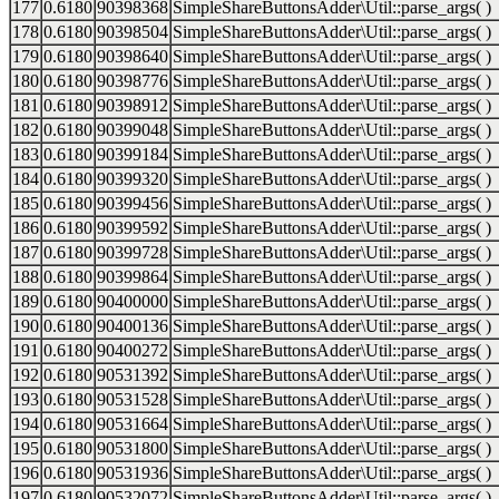
177
0.6180
90398368
SimpleShareButtonsAdder\Util::parse_args( )
178
0.6180
90398504
SimpleShareButtonsAdder\Util::parse_args( )
179
0.6180
90398640
SimpleShareButtonsAdder\Util::parse_args( )
180
0.6180
90398776
SimpleShareButtonsAdder\Util::parse_args( )
181
0.6180
90398912
SimpleShareButtonsAdder\Util::parse_args( )
182
0.6180
90399048
SimpleShareButtonsAdder\Util::parse_args( )
183
0.6180
90399184
SimpleShareButtonsAdder\Util::parse_args( )
184
0.6180
90399320
SimpleShareButtonsAdder\Util::parse_args( )
185
0.6180
90399456
SimpleShareButtonsAdder\Util::parse_args( )
186
0.6180
90399592
SimpleShareButtonsAdder\Util::parse_args( )
187
0.6180
90399728
SimpleShareButtonsAdder\Util::parse_args( )
188
0.6180
90399864
SimpleShareButtonsAdder\Util::parse_args( )
189
0.6180
90400000
SimpleShareButtonsAdder\Util::parse_args( )
190
0.6180
90400136
SimpleShareButtonsAdder\Util::parse_args( )
191
0.6180
90400272
SimpleShareButtonsAdder\Util::parse_args( )
192
0.6180
90531392
SimpleShareButtonsAdder\Util::parse_args( )
193
0.6180
90531528
SimpleShareButtonsAdder\Util::parse_args( )
194
0.6180
90531664
SimpleShareButtonsAdder\Util::parse_args( )
195
0.6180
90531800
SimpleShareButtonsAdder\Util::parse_args( )
196
0.6180
90531936
SimpleShareButtonsAdder\Util::parse_args( )
197
0.6180
90532072
SimpleShareButtonsAdder\Util::parse_args( )