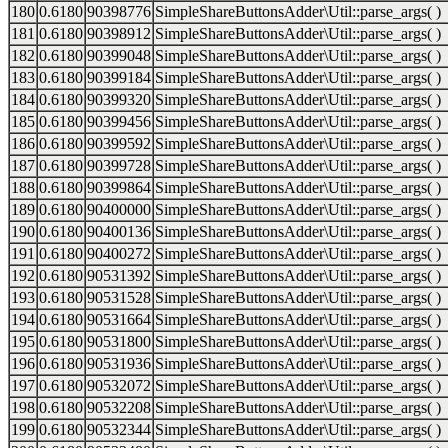
180
0.6180
90398776
SimpleShareButtonsAdder\Util::parse_args( )
181
0.6180
90398912
SimpleShareButtonsAdder\Util::parse_args( )
182
0.6180
90399048
SimpleShareButtonsAdder\Util::parse_args( )
183
0.6180
90399184
SimpleShareButtonsAdder\Util::parse_args( )
184
0.6180
90399320
SimpleShareButtonsAdder\Util::parse_args( )
185
0.6180
90399456
SimpleShareButtonsAdder\Util::parse_args( )
186
0.6180
90399592
SimpleShareButtonsAdder\Util::parse_args( )
187
0.6180
90399728
SimpleShareButtonsAdder\Util::parse_args( )
188
0.6180
90399864
SimpleShareButtonsAdder\Util::parse_args( )
189
0.6180
90400000
SimpleShareButtonsAdder\Util::parse_args( )
190
0.6180
90400136
SimpleShareButtonsAdder\Util::parse_args( )
191
0.6180
90400272
SimpleShareButtonsAdder\Util::parse_args( )
192
0.6180
90531392
SimpleShareButtonsAdder\Util::parse_args( )
193
0.6180
90531528
SimpleShareButtonsAdder\Util::parse_args( )
194
0.6180
90531664
SimpleShareButtonsAdder\Util::parse_args( )
195
0.6180
90531800
SimpleShareButtonsAdder\Util::parse_args( )
196
0.6180
90531936
SimpleShareButtonsAdder\Util::parse_args( )
197
0.6180
90532072
SimpleShareButtonsAdder\Util::parse_args( )
198
0.6180
90532208
SimpleShareButtonsAdder\Util::parse_args( )
199
0.6180
90532344
SimpleShareButtonsAdder\Util::parse_args( )