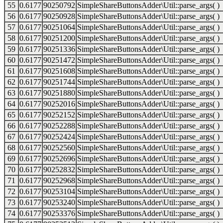
55
0.6177
90250792
SimpleShareButtonsAdder\Util::parse_args( )
56
0.6177
90250928
SimpleShareButtonsAdder\Util::parse_args( )
57
0.6177
90251064
SimpleShareButtonsAdder\Util::parse_args( )
58
0.6177
90251200
SimpleShareButtonsAdder\Util::parse_args( )
59
0.6177
90251336
SimpleShareButtonsAdder\Util::parse_args( )
60
0.6177
90251472
SimpleShareButtonsAdder\Util::parse_args( )
61
0.6177
90251608
SimpleShareButtonsAdder\Util::parse_args( )
62
0.6177
90251744
SimpleShareButtonsAdder\Util::parse_args( )
63
0.6177
90251880
SimpleShareButtonsAdder\Util::parse_args( )
64
0.6177
90252016
SimpleShareButtonsAdder\Util::parse_args( )
65
0.6177
90252152
SimpleShareButtonsAdder\Util::parse_args( )
66
0.6177
90252288
SimpleShareButtonsAdder\Util::parse_args( )
67
0.6177
90252424
SimpleShareButtonsAdder\Util::parse_args( )
68
0.6177
90252560
SimpleShareButtonsAdder\Util::parse_args( )
69
0.6177
90252696
SimpleShareButtonsAdder\Util::parse_args( )
70
0.6177
90252832
SimpleShareButtonsAdder\Util::parse_args( )
71
0.6177
90252968
SimpleShareButtonsAdder\Util::parse_args( )
72
0.6177
90253104
SimpleShareButtonsAdder\Util::parse_args( )
73
0.6177
90253240
SimpleShareButtonsAdder\Util::parse_args( )
74
0.6177
90253376
SimpleShareButtonsAdder\Util::parse_args( )