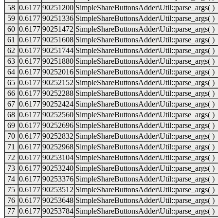
58
0.6177
90251200
SimpleShareButtonsAdder\Util::parse_args( )
59
0.6177
90251336
SimpleShareButtonsAdder\Util::parse_args( )
60
0.6177
90251472
SimpleShareButtonsAdder\Util::parse_args( )
61
0.6177
90251608
SimpleShareButtonsAdder\Util::parse_args( )
62
0.6177
90251744
SimpleShareButtonsAdder\Util::parse_args( )
63
0.6177
90251880
SimpleShareButtonsAdder\Util::parse_args( )
64
0.6177
90252016
SimpleShareButtonsAdder\Util::parse_args( )
65
0.6177
90252152
SimpleShareButtonsAdder\Util::parse_args( )
66
0.6177
90252288
SimpleShareButtonsAdder\Util::parse_args( )
67
0.6177
90252424
SimpleShareButtonsAdder\Util::parse_args( )
68
0.6177
90252560
SimpleShareButtonsAdder\Util::parse_args( )
69
0.6177
90252696
SimpleShareButtonsAdder\Util::parse_args( )
70
0.6177
90252832
SimpleShareButtonsAdder\Util::parse_args( )
71
0.6177
90252968
SimpleShareButtonsAdder\Util::parse_args( )
72
0.6177
90253104
SimpleShareButtonsAdder\Util::parse_args( )
73
0.6177
90253240
SimpleShareButtonsAdder\Util::parse_args( )
74
0.6177
90253376
SimpleShareButtonsAdder\Util::parse_args( )
75
0.6177
90253512
SimpleShareButtonsAdder\Util::parse_args( )
76
0.6177
90253648
SimpleShareButtonsAdder\Util::parse_args( )
77
0.6177
90253784
SimpleShareButtonsAdder\Util::parse_args( )