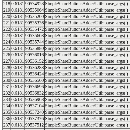
218
0.6181
90534928
SimpleShareButtonsAdder\Util::parse_args( )
219
0.6181
90535064
SimpleShareButtonsAdder\Util::parse_args( )
220
0.6181
90535200
SimpleShareButtonsAdder\Util::parse_args( )
221
0.6181
90535336
SimpleShareButtonsAdder\Util::parse_args( )
222
0.6181
90535472
SimpleShareButtonsAdder\Util::parse_args( )
223
0.6181
90535608
SimpleShareButtonsAdder\Util::parse_args( )
224
0.6181
90535744
SimpleShareButtonsAdder\Util::parse_args( )
225
0.6181
90535880
SimpleShareButtonsAdder\Util::parse_args( )
226
0.6181
90536016
SimpleShareButtonsAdder\Util::parse_args( )
227
0.6181
90536152
SimpleShareButtonsAdder\Util::parse_args( )
228
0.6181
90536288
SimpleShareButtonsAdder\Util::parse_args( )
229
0.6181
90536424
SimpleShareButtonsAdder\Util::parse_args( )
230
0.6181
90536560
SimpleShareButtonsAdder\Util::parse_args( )
231
0.6181
90536696
SimpleShareButtonsAdder\Util::parse_args( )
232
0.6181
90536832
SimpleShareButtonsAdder\Util::parse_args( )
233
0.6181
90536968
SimpleShareButtonsAdder\Util::parse_args( )
234
0.6181
90537104
SimpleShareButtonsAdder\Util::parse_args( )
235
0.6181
90537240
SimpleShareButtonsAdder\Util::parse_args( )
236
0.6181
90537376
SimpleShareButtonsAdder\Util::parse_args( )
237
0.6181
90537512
SimpleShareButtonsAdder\Util::parse_args( )