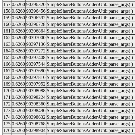
157
0.6260
90396320
SimpleShareButtonsAdder\Util::parse_args( )
158
0.6260
90396456
SimpleShareButtonsAdder\Util::parse_args( )
159
0.6260
90396592
SimpleShareButtonsAdder\Util::parse_args( )
160
0.6260
90396728
SimpleShareButtonsAdder\Util::parse_args( )
161
0.6260
90396864
SimpleShareButtonsAdder\Util::parse_args( )
162
0.6260
90397000
SimpleShareButtonsAdder\Util::parse_args( )
163
0.6260
90397136
SimpleShareButtonsAdder\Util::parse_args( )
164
0.6260
90397272
SimpleShareButtonsAdder\Util::parse_args( )
165
0.6260
90397408
SimpleShareButtonsAdder\Util::parse_args( )
166
0.6260
90397544
SimpleShareButtonsAdder\Util::parse_args( )
167
0.6260
90397680
SimpleShareButtonsAdder\Util::parse_args( )
168
0.6260
90397816
SimpleShareButtonsAdder\Util::parse_args( )
169
0.6260
90397952
SimpleShareButtonsAdder\Util::parse_args( )
170
0.6260
90398088
SimpleShareButtonsAdder\Util::parse_args( )
171
0.6260
90398224
SimpleShareButtonsAdder\Util::parse_args( )
172
0.6260
90398360
SimpleShareButtonsAdder\Util::parse_args( )
173
0.6260
90398496
SimpleShareButtonsAdder\Util::parse_args( )
174
0.6260
90398632
SimpleShareButtonsAdder\Util::parse_args( )
175
0.6260
90398768
SimpleShareButtonsAdder\Util::parse_args( )
176
0.6260
90398904
SimpleShareButtonsAdder\Util::parse_args( )