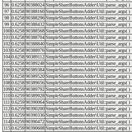
96
0.6258
90388024
SimpleShareButtonsAdder\Util::parse_args( )
97
0.6258
90388160
SimpleShareButtonsAdder\Util::parse_args( )
98
0.6258
90388296
SimpleShareButtonsAdder\Util::parse_args( )
99
0.6258
90388432
SimpleShareButtonsAdder\Util::parse_args( )
100
0.6258
90388568
SimpleShareButtonsAdder\Util::parse_args( )
101
0.6258
90388704
SimpleShareButtonsAdder\Util::parse_args( )
102
0.6258
90388840
SimpleShareButtonsAdder\Util::parse_args( )
103
0.6258
90388976
SimpleShareButtonsAdder\Util::parse_args( )
104
0.6258
90389112
SimpleShareButtonsAdder\Util::parse_args( )
105
0.6258
90389248
SimpleShareButtonsAdder\Util::parse_args( )
106
0.6258
90389384
SimpleShareButtonsAdder\Util::parse_args( )
107
0.6258
90389520
SimpleShareButtonsAdder\Util::parse_args( )
108
0.6258
90389656
SimpleShareButtonsAdder\Util::parse_args( )
109
0.6259
90389792
SimpleShareButtonsAdder\Util::parse_args( )
110
0.6259
90389928
SimpleShareButtonsAdder\Util::parse_args( )
111
0.6259
90390064
SimpleShareButtonsAdder\Util::parse_args( )
112
0.6259
90390200
SimpleShareButtonsAdder\Util::parse_args( )
113
0.6259
90390336
SimpleShareButtonsAdder\Util::parse_args( )
114
0.6259
90390472
SimpleShareButtonsAdder\Util::parse_args( )
115
0.6259
90390608
SimpleShareButtonsAdder\Util::parse_args( )