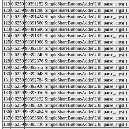
119
0.6259
90391152
SimpleShareButtonsAdder\Util::parse_args( )
120
0.6259
90391288
SimpleShareButtonsAdder\Util::parse_args( )
121
0.6259
90391424
SimpleShareButtonsAdder\Util::parse_args( )
122
0.6259
90391560
SimpleShareButtonsAdder\Util::parse_args( )
123
0.6259
90391696
SimpleShareButtonsAdder\Util::parse_args( )
124
0.6259
90391832
SimpleShareButtonsAdder\Util::parse_args( )
125
0.6259
90391968
SimpleShareButtonsAdder\Util::parse_args( )
126
0.6259
90392104
SimpleShareButtonsAdder\Util::parse_args( )
127
0.6259
90392240
SimpleShareButtonsAdder\Util::parse_args( )
128
0.6259
90392376
SimpleShareButtonsAdder\Util::parse_args( )
129
0.6259
90392512
SimpleShareButtonsAdder\Util::parse_args( )
130
0.6259
90392648
SimpleShareButtonsAdder\Util::parse_args( )
131
0.6259
90392784
SimpleShareButtonsAdder\Util::parse_args( )
132
0.6259
90392920
SimpleShareButtonsAdder\Util::parse_args( )
133
0.6259
90393056
SimpleShareButtonsAdder\Util::parse_args( )
134
0.6259
90393192
SimpleShareButtonsAdder\Util::parse_args( )
135
0.6259
90393328
SimpleShareButtonsAdder\Util::parse_args( )
136
0.6259
90393464
SimpleShareButtonsAdder\Util::parse_args( )
137
0.6259
90393600
SimpleShareButtonsAdder\Util::parse_args( )
138
0.6259
90393736
SimpleShareButtonsAdder\Util::parse_args( )