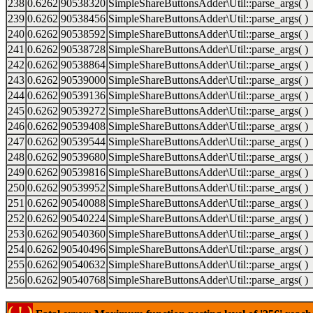
238
0.6262
90538320
SimpleShareButtonsAdder\Util::parse_args( )
239
0.6262
90538456
SimpleShareButtonsAdder\Util::parse_args( )
240
0.6262
90538592
SimpleShareButtonsAdder\Util::parse_args( )
241
0.6262
90538728
SimpleShareButtonsAdder\Util::parse_args( )
242
0.6262
90538864
SimpleShareButtonsAdder\Util::parse_args( )
243
0.6262
90539000
SimpleShareButtonsAdder\Util::parse_args( )
244
0.6262
90539136
SimpleShareButtonsAdder\Util::parse_args( )
245
0.6262
90539272
SimpleShareButtonsAdder\Util::parse_args( )
246
0.6262
90539408
SimpleShareButtonsAdder\Util::parse_args( )
247
0.6262
90539544
SimpleShareButtonsAdder\Util::parse_args( )
248
0.6262
90539680
SimpleShareButtonsAdder\Util::parse_args( )
249
0.6262
90539816
SimpleShareButtonsAdder\Util::parse_args( )
250
0.6262
90539952
SimpleShareButtonsAdder\Util::parse_args( )
251
0.6262
90540088
SimpleShareButtonsAdder\Util::parse_args( )
252
0.6262
90540224
SimpleShareButtonsAdder\Util::parse_args( )
253
0.6262
90540360
SimpleShareButtonsAdder\Util::parse_args( )
254
0.6262
90540496
SimpleShareButtonsAdder\Util::parse_args( )
255
0.6262
90540632
SimpleShareButtonsAdder\Util::parse_args( )
256
0.6262
90540768
SimpleShareButtonsAdder\Util::parse_args( )
( ! )