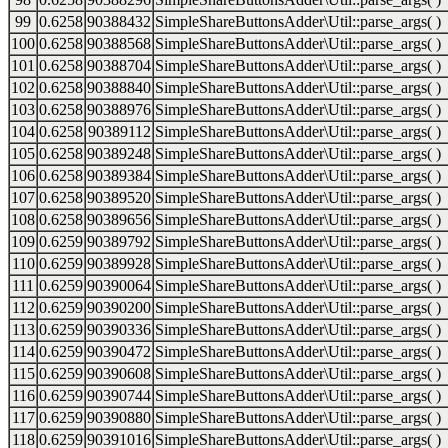
99
0.6258
90388432
SimpleShareButtonsAdder\Util::parse_args( )
100
0.6258
90388568
SimpleShareButtonsAdder\Util::parse_args( )
101
0.6258
90388704
SimpleShareButtonsAdder\Util::parse_args( )
102
0.6258
90388840
SimpleShareButtonsAdder\Util::parse_args( )
103
0.6258
90388976
SimpleShareButtonsAdder\Util::parse_args( )
104
0.6258
90389112
SimpleShareButtonsAdder\Util::parse_args( )
105
0.6258
90389248
SimpleShareButtonsAdder\Util::parse_args( )
106
0.6258
90389384
SimpleShareButtonsAdder\Util::parse_args( )
107
0.6258
90389520
SimpleShareButtonsAdder\Util::parse_args( )
108
0.6258
90389656
SimpleShareButtonsAdder\Util::parse_args( )
109
0.6259
90389792
SimpleShareButtonsAdder\Util::parse_args( )
110
0.6259
90389928
SimpleShareButtonsAdder\Util::parse_args( )
111
0.6259
90390064
SimpleShareButtonsAdder\Util::parse_args( )
112
0.6259
90390200
SimpleShareButtonsAdder\Util::parse_args( )
113
0.6259
90390336
SimpleShareButtonsAdder\Util::parse_args( )
114
0.6259
90390472
SimpleShareButtonsAdder\Util::parse_args( )
115
0.6259
90390608
SimpleShareButtonsAdder\Util::parse_args( )
116
0.6259
90390744
SimpleShareButtonsAdder\Util::parse_args( )
117
0.6259
90390880
SimpleShareButtonsAdder\Util::parse_args( )
118
0.6259
90391016
SimpleShareButtonsAdder\Util::parse_args( )