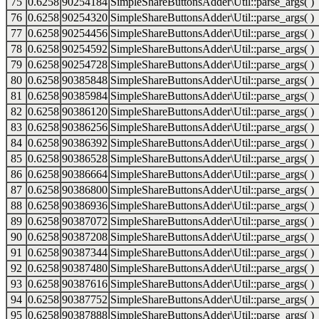
75
0.6258
90254184
SimpleShareButtonsAdder\Util::parse_args( )
76
0.6258
90254320
SimpleShareButtonsAdder\Util::parse_args( )
77
0.6258
90254456
SimpleShareButtonsAdder\Util::parse_args( )
78
0.6258
90254592
SimpleShareButtonsAdder\Util::parse_args( )
79
0.6258
90254728
SimpleShareButtonsAdder\Util::parse_args( )
80
0.6258
90385848
SimpleShareButtonsAdder\Util::parse_args( )
81
0.6258
90385984
SimpleShareButtonsAdder\Util::parse_args( )
82
0.6258
90386120
SimpleShareButtonsAdder\Util::parse_args( )
83
0.6258
90386256
SimpleShareButtonsAdder\Util::parse_args( )
84
0.6258
90386392
SimpleShareButtonsAdder\Util::parse_args( )
85
0.6258
90386528
SimpleShareButtonsAdder\Util::parse_args( )
86
0.6258
90386664
SimpleShareButtonsAdder\Util::parse_args( )
87
0.6258
90386800
SimpleShareButtonsAdder\Util::parse_args( )
88
0.6258
90386936
SimpleShareButtonsAdder\Util::parse_args( )
89
0.6258
90387072
SimpleShareButtonsAdder\Util::parse_args( )
90
0.6258
90387208
SimpleShareButtonsAdder\Util::parse_args( )
91
0.6258
90387344
SimpleShareButtonsAdder\Util::parse_args( )
92
0.6258
90387480
SimpleShareButtonsAdder\Util::parse_args( )
93
0.6258
90387616
SimpleShareButtonsAdder\Util::parse_args( )
94
0.6258
90387752
SimpleShareButtonsAdder\Util::parse_args( )
95
0.6258
90387888
SimpleShareButtonsAdder\Util::parse_args( )