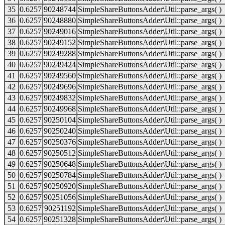
35
0.6257
90248744
SimpleShareButtonsAdder\Util::parse_args( )
36
0.6257
90248880
SimpleShareButtonsAdder\Util::parse_args( )
37
0.6257
90249016
SimpleShareButtonsAdder\Util::parse_args( )
38
0.6257
90249152
SimpleShareButtonsAdder\Util::parse_args( )
39
0.6257
90249288
SimpleShareButtonsAdder\Util::parse_args( )
40
0.6257
90249424
SimpleShareButtonsAdder\Util::parse_args( )
41
0.6257
90249560
SimpleShareButtonsAdder\Util::parse_args( )
42
0.6257
90249696
SimpleShareButtonsAdder\Util::parse_args( )
43
0.6257
90249832
SimpleShareButtonsAdder\Util::parse_args( )
44
0.6257
90249968
SimpleShareButtonsAdder\Util::parse_args( )
45
0.6257
90250104
SimpleShareButtonsAdder\Util::parse_args( )
46
0.6257
90250240
SimpleShareButtonsAdder\Util::parse_args( )
47
0.6257
90250376
SimpleShareButtonsAdder\Util::parse_args( )
48
0.6257
90250512
SimpleShareButtonsAdder\Util::parse_args( )
49
0.6257
90250648
SimpleShareButtonsAdder\Util::parse_args( )
50
0.6257
90250784
SimpleShareButtonsAdder\Util::parse_args( )
51
0.6257
90250920
SimpleShareButtonsAdder\Util::parse_args( )
52
0.6257
90251056
SimpleShareButtonsAdder\Util::parse_args( )
53
0.6257
90251192
SimpleShareButtonsAdder\Util::parse_args( )
54
0.6257
90251328
SimpleShareButtonsAdder\Util::parse_args( )