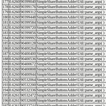
177
0.6260
90399040
SimpleShareButtonsAdder\Util::parse_args( )
178
0.6260
90399176
SimpleShareButtonsAdder\Util::parse_args( )
179
0.6260
90399312
SimpleShareButtonsAdder\Util::parse_args( )
180
0.6260
90399448
SimpleShareButtonsAdder\Util::parse_args( )
181
0.6260
90399584
SimpleShareButtonsAdder\Util::parse_args( )
182
0.6260
90399720
SimpleShareButtonsAdder\Util::parse_args( )
183
0.6260
90399856
SimpleShareButtonsAdder\Util::parse_args( )
184
0.6260
90399992
SimpleShareButtonsAdder\Util::parse_args( )
185
0.6260
90400128
SimpleShareButtonsAdder\Util::parse_args( )
186
0.6260
90400264
SimpleShareButtonsAdder\Util::parse_args( )
187
0.6260
90400400
SimpleShareButtonsAdder\Util::parse_args( )
188
0.6260
90400536
SimpleShareButtonsAdder\Util::parse_args( )
189
0.6260
90400672
SimpleShareButtonsAdder\Util::parse_args( )
190
0.6260
90400808
SimpleShareButtonsAdder\Util::parse_args( )
191
0.6260
90400944
SimpleShareButtonsAdder\Util::parse_args( )
192
0.6260
90532064
SimpleShareButtonsAdder\Util::parse_args( )
193
0.6260
90532200
SimpleShareButtonsAdder\Util::parse_args( )
194
0.6260
90532336
SimpleShareButtonsAdder\Util::parse_args( )
195
0.6261
90532472
SimpleShareButtonsAdder\Util::parse_args( )
196
0.6261
90532608
SimpleShareButtonsAdder\Util::parse_args( )
197
0.6261
90532744
SimpleShareButtonsAdder\Util::parse_args( )