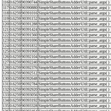
116
0.6259
90390744
SimpleShareButtonsAdder\Util::parse_args( )
117
0.6259
90390880
SimpleShareButtonsAdder\Util::parse_args( )
118
0.6259
90391016
SimpleShareButtonsAdder\Util::parse_args( )
119
0.6259
90391152
SimpleShareButtonsAdder\Util::parse_args( )
120
0.6259
90391288
SimpleShareButtonsAdder\Util::parse_args( )
121
0.6259
90391424
SimpleShareButtonsAdder\Util::parse_args( )
122
0.6259
90391560
SimpleShareButtonsAdder\Util::parse_args( )
123
0.6259
90391696
SimpleShareButtonsAdder\Util::parse_args( )
124
0.6259
90391832
SimpleShareButtonsAdder\Util::parse_args( )
125
0.6259
90391968
SimpleShareButtonsAdder\Util::parse_args( )
126
0.6259
90392104
SimpleShareButtonsAdder\Util::parse_args( )
127
0.6259
90392240
SimpleShareButtonsAdder\Util::parse_args( )
128
0.6259
90392376
SimpleShareButtonsAdder\Util::parse_args( )
129
0.6259
90392512
SimpleShareButtonsAdder\Util::parse_args( )
130
0.6259
90392648
SimpleShareButtonsAdder\Util::parse_args( )
131
0.6259
90392784
SimpleShareButtonsAdder\Util::parse_args( )
132
0.6259
90392920
SimpleShareButtonsAdder\Util::parse_args( )
133
0.6259
90393056
SimpleShareButtonsAdder\Util::parse_args( )
134
0.6259
90393192
SimpleShareButtonsAdder\Util::parse_args( )
135
0.6259
90393328
SimpleShareButtonsAdder\Util::parse_args( )