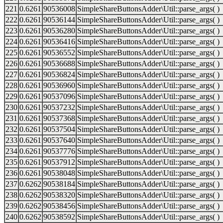
221
0.6261
90536008
SimpleShareButtonsAdder\Util::parse_args( )
222
0.6261
90536144
SimpleShareButtonsAdder\Util::parse_args( )
223
0.6261
90536280
SimpleShareButtonsAdder\Util::parse_args( )
224
0.6261
90536416
SimpleShareButtonsAdder\Util::parse_args( )
225
0.6261
90536552
SimpleShareButtonsAdder\Util::parse_args( )
226
0.6261
90536688
SimpleShareButtonsAdder\Util::parse_args( )
227
0.6261
90536824
SimpleShareButtonsAdder\Util::parse_args( )
228
0.6261
90536960
SimpleShareButtonsAdder\Util::parse_args( )
229
0.6261
90537096
SimpleShareButtonsAdder\Util::parse_args( )
230
0.6261
90537232
SimpleShareButtonsAdder\Util::parse_args( )
231
0.6261
90537368
SimpleShareButtonsAdder\Util::parse_args( )
232
0.6261
90537504
SimpleShareButtonsAdder\Util::parse_args( )
233
0.6261
90537640
SimpleShareButtonsAdder\Util::parse_args( )
234
0.6261
90537776
SimpleShareButtonsAdder\Util::parse_args( )
235
0.6261
90537912
SimpleShareButtonsAdder\Util::parse_args( )
236
0.6261
90538048
SimpleShareButtonsAdder\Util::parse_args( )
237
0.6262
90538184
SimpleShareButtonsAdder\Util::parse_args( )
238
0.6262
90538320
SimpleShareButtonsAdder\Util::parse_args( )
239
0.6262
90538456
SimpleShareButtonsAdder\Util::parse_args( )
240
0.6262
90538592
SimpleShareButtonsAdder\Util::parse_args( )