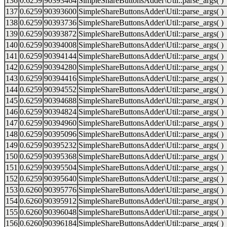
136
0.6259
90393464
SimpleShareButtonsAdder\Util::parse_args( )
137
0.6259
90393600
SimpleShareButtonsAdder\Util::parse_args( )
138
0.6259
90393736
SimpleShareButtonsAdder\Util::parse_args( )
139
0.6259
90393872
SimpleShareButtonsAdder\Util::parse_args( )
140
0.6259
90394008
SimpleShareButtonsAdder\Util::parse_args( )
141
0.6259
90394144
SimpleShareButtonsAdder\Util::parse_args( )
142
0.6259
90394280
SimpleShareButtonsAdder\Util::parse_args( )
143
0.6259
90394416
SimpleShareButtonsAdder\Util::parse_args( )
144
0.6259
90394552
SimpleShareButtonsAdder\Util::parse_args( )
145
0.6259
90394688
SimpleShareButtonsAdder\Util::parse_args( )
146
0.6259
90394824
SimpleShareButtonsAdder\Util::parse_args( )
147
0.6259
90394960
SimpleShareButtonsAdder\Util::parse_args( )
148
0.6259
90395096
SimpleShareButtonsAdder\Util::parse_args( )
149
0.6259
90395232
SimpleShareButtonsAdder\Util::parse_args( )
150
0.6259
90395368
SimpleShareButtonsAdder\Util::parse_args( )
151
0.6259
90395504
SimpleShareButtonsAdder\Util::parse_args( )
152
0.6259
90395640
SimpleShareButtonsAdder\Util::parse_args( )
153
0.6260
90395776
SimpleShareButtonsAdder\Util::parse_args( )
154
0.6260
90395912
SimpleShareButtonsAdder\Util::parse_args( )
155
0.6260
90396048
SimpleShareButtonsAdder\Util::parse_args( )
156
0.6260
90396184
SimpleShareButtonsAdder\Util::parse_args( )