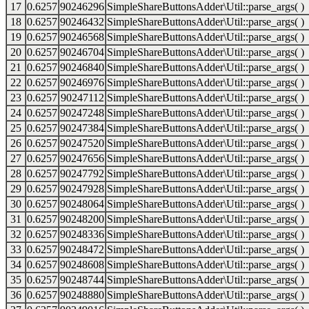
17
0.6257
90246296
SimpleShareButtonsAdder\Util::parse_args( )
18
0.6257
90246432
SimpleShareButtonsAdder\Util::parse_args( )
19
0.6257
90246568
SimpleShareButtonsAdder\Util::parse_args( )
20
0.6257
90246704
SimpleShareButtonsAdder\Util::parse_args( )
21
0.6257
90246840
SimpleShareButtonsAdder\Util::parse_args( )
22
0.6257
90246976
SimpleShareButtonsAdder\Util::parse_args( )
23
0.6257
90247112
SimpleShareButtonsAdder\Util::parse_args( )
24
0.6257
90247248
SimpleShareButtonsAdder\Util::parse_args( )
25
0.6257
90247384
SimpleShareButtonsAdder\Util::parse_args( )
26
0.6257
90247520
SimpleShareButtonsAdder\Util::parse_args( )
27
0.6257
90247656
SimpleShareButtonsAdder\Util::parse_args( )
28
0.6257
90247792
SimpleShareButtonsAdder\Util::parse_args( )
29
0.6257
90247928
SimpleShareButtonsAdder\Util::parse_args( )
30
0.6257
90248064
SimpleShareButtonsAdder\Util::parse_args( )
31
0.6257
90248200
SimpleShareButtonsAdder\Util::parse_args( )
32
0.6257
90248336
SimpleShareButtonsAdder\Util::parse_args( )
33
0.6257
90248472
SimpleShareButtonsAdder\Util::parse_args( )
34
0.6257
90248608
SimpleShareButtonsAdder\Util::parse_args( )
35
0.6257
90248744
SimpleShareButtonsAdder\Util::parse_args( )
36
0.6257
90248880
SimpleShareButtonsAdder\Util::parse_args( )