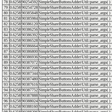
78
0.6258
90254592
SimpleShareButtonsAdder\Util::parse_args( )
79
0.6258
90254728
SimpleShareButtonsAdder\Util::parse_args( )
80
0.6258
90385848
SimpleShareButtonsAdder\Util::parse_args( )
81
0.6258
90385984
SimpleShareButtonsAdder\Util::parse_args( )
82
0.6258
90386120
SimpleShareButtonsAdder\Util::parse_args( )
83
0.6258
90386256
SimpleShareButtonsAdder\Util::parse_args( )
84
0.6258
90386392
SimpleShareButtonsAdder\Util::parse_args( )
85
0.6258
90386528
SimpleShareButtonsAdder\Util::parse_args( )
86
0.6258
90386664
SimpleShareButtonsAdder\Util::parse_args( )
87
0.6258
90386800
SimpleShareButtonsAdder\Util::parse_args( )
88
0.6258
90386936
SimpleShareButtonsAdder\Util::parse_args( )
89
0.6258
90387072
SimpleShareButtonsAdder\Util::parse_args( )
90
0.6258
90387208
SimpleShareButtonsAdder\Util::parse_args( )
91
0.6258
90387344
SimpleShareButtonsAdder\Util::parse_args( )
92
0.6258
90387480
SimpleShareButtonsAdder\Util::parse_args( )
93
0.6258
90387616
SimpleShareButtonsAdder\Util::parse_args( )
94
0.6258
90387752
SimpleShareButtonsAdder\Util::parse_args( )
95
0.6258
90387888
SimpleShareButtonsAdder\Util::parse_args( )
96
0.6258
90388024
SimpleShareButtonsAdder\Util::parse_args( )
97
0.6258
90388160
SimpleShareButtonsAdder\Util::parse_args( )
98
0.6258
90388296
SimpleShareButtonsAdder\Util::parse_args( )