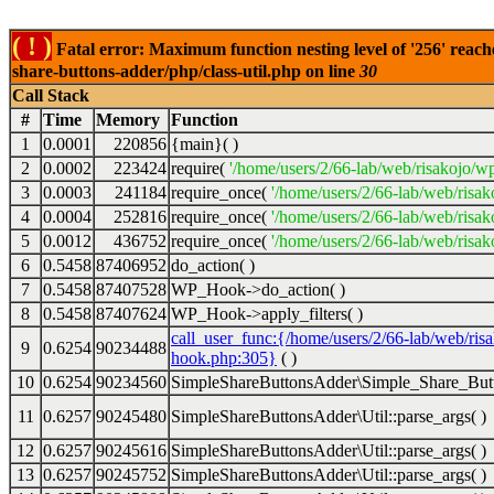
( ! )
Fatal error: Maximum function nesting level of '256' reach
share-buttons-adder/php/class-util.php on line
30
Call Stack
#
Time
Memory
Function
1
0.0001
220856
{main}( )
2
0.0002
223424
require(
'/home/users/2/66-lab/web/risakojo/w
3
0.0003
241184
require_once(
'/home/users/2/66-lab/web/risak
4
0.0004
252816
require_once(
'/home/users/2/66-lab/web/risak
5
0.0012
436752
require_once(
'/home/users/2/66-lab/web/risak
6
0.5458
87406952
do_action( )
7
0.5458
87407528
WP_Hook->do_action( )
8
0.5458
87407624
WP_Hook->apply_filters( )
call_user_func:{/home/users/2/66-lab/web/ris
9
0.6254
90234488
hook.php:305}
( )
10
0.6254
90234560
SimpleShareButtonsAdder\Simple_Share_Butt
11
0.6257
90245480
SimpleShareButtonsAdder\Util::parse_args( )
12
0.6257
90245616
SimpleShareButtonsAdder\Util::parse_args( )
13
0.6257
90245752
SimpleShareButtonsAdder\Util::parse_args( )