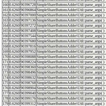
160
0.6260
90396728
SimpleShareButtonsAdder\Util::parse_args( )
161
0.6260
90396864
SimpleShareButtonsAdder\Util::parse_args( )
162
0.6260
90397000
SimpleShareButtonsAdder\Util::parse_args( )
163
0.6260
90397136
SimpleShareButtonsAdder\Util::parse_args( )
164
0.6260
90397272
SimpleShareButtonsAdder\Util::parse_args( )
165
0.6260
90397408
SimpleShareButtonsAdder\Util::parse_args( )
166
0.6260
90397544
SimpleShareButtonsAdder\Util::parse_args( )
167
0.6260
90397680
SimpleShareButtonsAdder\Util::parse_args( )
168
0.6260
90397816
SimpleShareButtonsAdder\Util::parse_args( )
169
0.6260
90397952
SimpleShareButtonsAdder\Util::parse_args( )
170
0.6260
90398088
SimpleShareButtonsAdder\Util::parse_args( )
171
0.6260
90398224
SimpleShareButtonsAdder\Util::parse_args( )
172
0.6260
90398360
SimpleShareButtonsAdder\Util::parse_args( )
173
0.6260
90398496
SimpleShareButtonsAdder\Util::parse_args( )
174
0.6260
90398632
SimpleShareButtonsAdder\Util::parse_args( )
175
0.6260
90398768
SimpleShareButtonsAdder\Util::parse_args( )
176
0.6260
90398904
SimpleShareButtonsAdder\Util::parse_args( )
177
0.6260
90399040
SimpleShareButtonsAdder\Util::parse_args( )
178
0.6260
90399176
SimpleShareButtonsAdder\Util::parse_args( )
179
0.6260
90399312
SimpleShareButtonsAdder\Util::parse_args( )