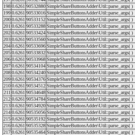
198
0.6261
90532880
SimpleShareButtonsAdder\Util::parse_args( )
199
0.6261
90533016
SimpleShareButtonsAdder\Util::parse_args( )
200
0.6261
90533152
SimpleShareButtonsAdder\Util::parse_args( )
201
0.6261
90533288
SimpleShareButtonsAdder\Util::parse_args( )
202
0.6261
90533424
SimpleShareButtonsAdder\Util::parse_args( )
203
0.6261
90533560
SimpleShareButtonsAdder\Util::parse_args( )
204
0.6261
90533696
SimpleShareButtonsAdder\Util::parse_args( )
205
0.6261
90533832
SimpleShareButtonsAdder\Util::parse_args( )
206
0.6261
90533968
SimpleShareButtonsAdder\Util::parse_args( )
207
0.6261
90534104
SimpleShareButtonsAdder\Util::parse_args( )
208
0.6261
90534240
SimpleShareButtonsAdder\Util::parse_args( )
209
0.6261
90534376
SimpleShareButtonsAdder\Util::parse_args( )
210
0.6261
90534512
SimpleShareButtonsAdder\Util::parse_args( )
211
0.6261
90534648
SimpleShareButtonsAdder\Util::parse_args( )
212
0.6261
90534784
SimpleShareButtonsAdder\Util::parse_args( )
213
0.6261
90534920
SimpleShareButtonsAdder\Util::parse_args( )
214
0.6261
90535056
SimpleShareButtonsAdder\Util::parse_args( )
215
0.6261
90535192
SimpleShareButtonsAdder\Util::parse_args( )
216
0.6261
90535328
SimpleShareButtonsAdder\Util::parse_args( )
217
0.6261
90535464
SimpleShareButtonsAdder\Util::parse_args( )