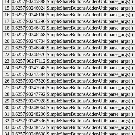
14
0.6257
90245888
SimpleShareButtonsAdder\Util::parse_args( )
15
0.6257
90246024
SimpleShareButtonsAdder\Util::parse_args( )
16
0.6257
90246160
SimpleShareButtonsAdder\Util::parse_args( )
17
0.6257
90246296
SimpleShareButtonsAdder\Util::parse_args( )
18
0.6257
90246432
SimpleShareButtonsAdder\Util::parse_args( )
19
0.6257
90246568
SimpleShareButtonsAdder\Util::parse_args( )
20
0.6257
90246704
SimpleShareButtonsAdder\Util::parse_args( )
21
0.6257
90246840
SimpleShareButtonsAdder\Util::parse_args( )
22
0.6257
90246976
SimpleShareButtonsAdder\Util::parse_args( )
23
0.6257
90247112
SimpleShareButtonsAdder\Util::parse_args( )
24
0.6257
90247248
SimpleShareButtonsAdder\Util::parse_args( )
25
0.6257
90247384
SimpleShareButtonsAdder\Util::parse_args( )
26
0.6257
90247520
SimpleShareButtonsAdder\Util::parse_args( )
27
0.6257
90247656
SimpleShareButtonsAdder\Util::parse_args( )
28
0.6257
90247792
SimpleShareButtonsAdder\Util::parse_args( )
29
0.6257
90247928
SimpleShareButtonsAdder\Util::parse_args( )
30
0.6257
90248064
SimpleShareButtonsAdder\Util::parse_args( )
31
0.6257
90248200
SimpleShareButtonsAdder\Util::parse_args( )
32
0.6257
90248336
SimpleShareButtonsAdder\Util::parse_args( )
33
0.6257
90248472
SimpleShareButtonsAdder\Util::parse_args( )
34
0.6257
90248608
SimpleShareButtonsAdder\Util::parse_args( )