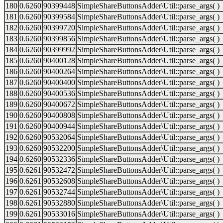
180
0.6260
90399448
SimpleShareButtonsAdder\Util::parse_args( )
181
0.6260
90399584
SimpleShareButtonsAdder\Util::parse_args( )
182
0.6260
90399720
SimpleShareButtonsAdder\Util::parse_args( )
183
0.6260
90399856
SimpleShareButtonsAdder\Util::parse_args( )
184
0.6260
90399992
SimpleShareButtonsAdder\Util::parse_args( )
185
0.6260
90400128
SimpleShareButtonsAdder\Util::parse_args( )
186
0.6260
90400264
SimpleShareButtonsAdder\Util::parse_args( )
187
0.6260
90400400
SimpleShareButtonsAdder\Util::parse_args( )
188
0.6260
90400536
SimpleShareButtonsAdder\Util::parse_args( )
189
0.6260
90400672
SimpleShareButtonsAdder\Util::parse_args( )
190
0.6260
90400808
SimpleShareButtonsAdder\Util::parse_args( )
191
0.6260
90400944
SimpleShareButtonsAdder\Util::parse_args( )
192
0.6260
90532064
SimpleShareButtonsAdder\Util::parse_args( )
193
0.6260
90532200
SimpleShareButtonsAdder\Util::parse_args( )
194
0.6260
90532336
SimpleShareButtonsAdder\Util::parse_args( )
195
0.6261
90532472
SimpleShareButtonsAdder\Util::parse_args( )
196
0.6261
90532608
SimpleShareButtonsAdder\Util::parse_args( )
197
0.6261
90532744
SimpleShareButtonsAdder\Util::parse_args( )
198
0.6261
90532880
SimpleShareButtonsAdder\Util::parse_args( )
199
0.6261
90533016
SimpleShareButtonsAdder\Util::parse_args( )