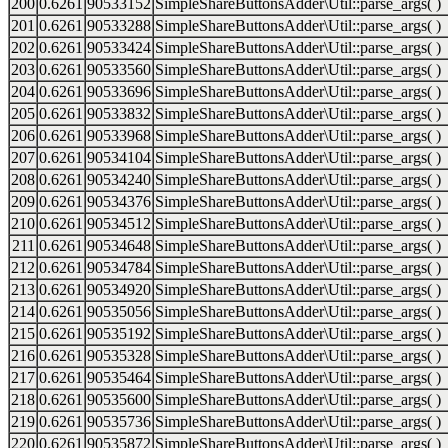
200
0.6261
90533152
SimpleShareButtonsAdder\Util::parse_args( )
201
0.6261
90533288
SimpleShareButtonsAdder\Util::parse_args( )
202
0.6261
90533424
SimpleShareButtonsAdder\Util::parse_args( )
203
0.6261
90533560
SimpleShareButtonsAdder\Util::parse_args( )
204
0.6261
90533696
SimpleShareButtonsAdder\Util::parse_args( )
205
0.6261
90533832
SimpleShareButtonsAdder\Util::parse_args( )
206
0.6261
90533968
SimpleShareButtonsAdder\Util::parse_args( )
207
0.6261
90534104
SimpleShareButtonsAdder\Util::parse_args( )
208
0.6261
90534240
SimpleShareButtonsAdder\Util::parse_args( )
209
0.6261
90534376
SimpleShareButtonsAdder\Util::parse_args( )
210
0.6261
90534512
SimpleShareButtonsAdder\Util::parse_args( )
211
0.6261
90534648
SimpleShareButtonsAdder\Util::parse_args( )
212
0.6261
90534784
SimpleShareButtonsAdder\Util::parse_args( )
213
0.6261
90534920
SimpleShareButtonsAdder\Util::parse_args( )
214
0.6261
90535056
SimpleShareButtonsAdder\Util::parse_args( )
215
0.6261
90535192
SimpleShareButtonsAdder\Util::parse_args( )
216
0.6261
90535328
SimpleShareButtonsAdder\Util::parse_args( )
217
0.6261
90535464
SimpleShareButtonsAdder\Util::parse_args( )
218
0.6261
90535600
SimpleShareButtonsAdder\Util::parse_args( )
219
0.6261
90535736
SimpleShareButtonsAdder\Util::parse_args( )
220
0.6261
90535872
SimpleShareButtonsAdder\Util::parse_args( )