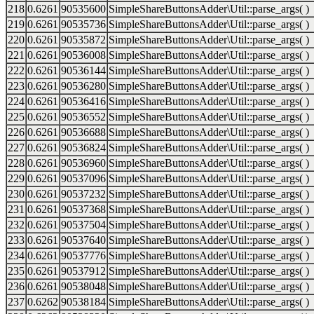
218
0.6261
90535600
SimpleShareButtonsAdder\Util::parse_args( )
219
0.6261
90535736
SimpleShareButtonsAdder\Util::parse_args( )
220
0.6261
90535872
SimpleShareButtonsAdder\Util::parse_args( )
221
0.6261
90536008
SimpleShareButtonsAdder\Util::parse_args( )
222
0.6261
90536144
SimpleShareButtonsAdder\Util::parse_args( )
223
0.6261
90536280
SimpleShareButtonsAdder\Util::parse_args( )
224
0.6261
90536416
SimpleShareButtonsAdder\Util::parse_args( )
225
0.6261
90536552
SimpleShareButtonsAdder\Util::parse_args( )
226
0.6261
90536688
SimpleShareButtonsAdder\Util::parse_args( )
227
0.6261
90536824
SimpleShareButtonsAdder\Util::parse_args( )
228
0.6261
90536960
SimpleShareButtonsAdder\Util::parse_args( )
229
0.6261
90537096
SimpleShareButtonsAdder\Util::parse_args( )
230
0.6261
90537232
SimpleShareButtonsAdder\Util::parse_args( )
231
0.6261
90537368
SimpleShareButtonsAdder\Util::parse_args( )
232
0.6261
90537504
SimpleShareButtonsAdder\Util::parse_args( )
233
0.6261
90537640
SimpleShareButtonsAdder\Util::parse_args( )
234
0.6261
90537776
SimpleShareButtonsAdder\Util::parse_args( )
235
0.6261
90537912
SimpleShareButtonsAdder\Util::parse_args( )
236
0.6261
90538048
SimpleShareButtonsAdder\Util::parse_args( )
237
0.6262
90538184
SimpleShareButtonsAdder\Util::parse_args( )