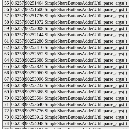
55
0.6257
90251464
SimpleShareButtonsAdder\Util::parse_args( )
56
0.6257
90251600
SimpleShareButtonsAdder\Util::parse_args( )
57
0.6257
90251736
SimpleShareButtonsAdder\Util::parse_args( )
58
0.6257
90251872
SimpleShareButtonsAdder\Util::parse_args( )
59
0.6257
90252008
SimpleShareButtonsAdder\Util::parse_args( )
60
0.6257
90252144
SimpleShareButtonsAdder\Util::parse_args( )
61
0.6257
90252280
SimpleShareButtonsAdder\Util::parse_args( )
62
0.6257
90252416
SimpleShareButtonsAdder\Util::parse_args( )
63
0.6258
90252552
SimpleShareButtonsAdder\Util::parse_args( )
64
0.6258
90252688
SimpleShareButtonsAdder\Util::parse_args( )
65
0.6258
90252824
SimpleShareButtonsAdder\Util::parse_args( )
66
0.6258
90252960
SimpleShareButtonsAdder\Util::parse_args( )
67
0.6258
90253096
SimpleShareButtonsAdder\Util::parse_args( )
68
0.6258
90253232
SimpleShareButtonsAdder\Util::parse_args( )
69
0.6258
90253368
SimpleShareButtonsAdder\Util::parse_args( )
70
0.6258
90253504
SimpleShareButtonsAdder\Util::parse_args( )
71
0.6258
90253640
SimpleShareButtonsAdder\Util::parse_args( )
72
0.6258
90253776
SimpleShareButtonsAdder\Util::parse_args( )
73
0.6258
90253912
SimpleShareButtonsAdder\Util::parse_args( )
74
0.6258
90254048
SimpleShareButtonsAdder\Util::parse_args( )