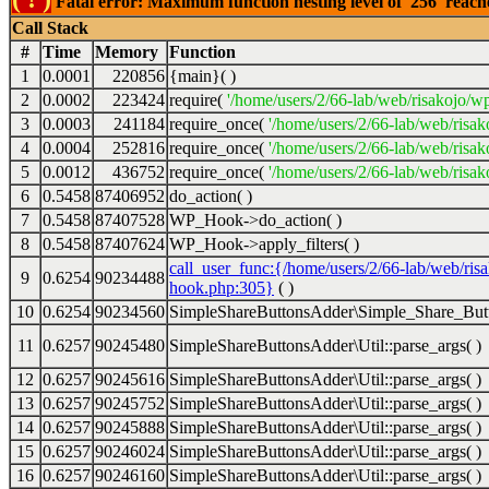
Fatal error: Maximum function nesting level of '256' reac
Call Stack
#
Time
Memory
Function
1
0.0001
220856
{main}( )
2
0.0002
223424
require(
'/home/users/2/66-lab/web/risakojo/w
3
0.0003
241184
require_once(
'/home/users/2/66-lab/web/risak
4
0.0004
252816
require_once(
'/home/users/2/66-lab/web/risak
5
0.0012
436752
require_once(
'/home/users/2/66-lab/web/risak
6
0.5458
87406952
do_action( )
7
0.5458
87407528
WP_Hook->do_action( )
8
0.5458
87407624
WP_Hook->apply_filters( )
call_user_func:{/home/users/2/66-lab/web/ris
9
0.6254
90234488
hook.php:305}
( )
10
0.6254
90234560
SimpleShareButtonsAdder\Simple_Share_Butt
11
0.6257
90245480
SimpleShareButtonsAdder\Util::parse_args( )
12
0.6257
90245616
SimpleShareButtonsAdder\Util::parse_args( )
13
0.6257
90245752
SimpleShareButtonsAdder\Util::parse_args( )
14
0.6257
90245888
SimpleShareButtonsAdder\Util::parse_args( )
15
0.6257
90246024
SimpleShareButtonsAdder\Util::parse_args( )
16
0.6257
90246160
SimpleShareButtonsAdder\Util::parse_args( )