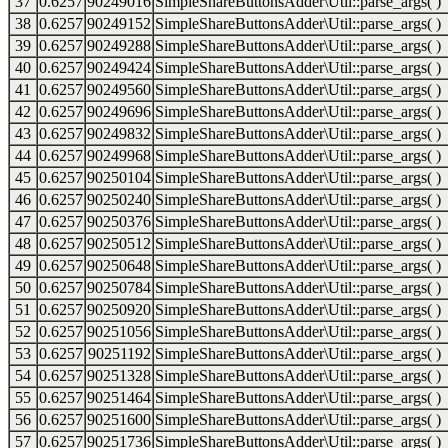
37
0.6257
90249016
SimpleShareButtonsAdder\Util::parse_args( )
38
0.6257
90249152
SimpleShareButtonsAdder\Util::parse_args( )
39
0.6257
90249288
SimpleShareButtonsAdder\Util::parse_args( )
40
0.6257
90249424
SimpleShareButtonsAdder\Util::parse_args( )
41
0.6257
90249560
SimpleShareButtonsAdder\Util::parse_args( )
42
0.6257
90249696
SimpleShareButtonsAdder\Util::parse_args( )
43
0.6257
90249832
SimpleShareButtonsAdder\Util::parse_args( )
44
0.6257
90249968
SimpleShareButtonsAdder\Util::parse_args( )
45
0.6257
90250104
SimpleShareButtonsAdder\Util::parse_args( )
46
0.6257
90250240
SimpleShareButtonsAdder\Util::parse_args( )
47
0.6257
90250376
SimpleShareButtonsAdder\Util::parse_args( )
48
0.6257
90250512
SimpleShareButtonsAdder\Util::parse_args( )
49
0.6257
90250648
SimpleShareButtonsAdder\Util::parse_args( )
50
0.6257
90250784
SimpleShareButtonsAdder\Util::parse_args( )
51
0.6257
90250920
SimpleShareButtonsAdder\Util::parse_args( )
52
0.6257
90251056
SimpleShareButtonsAdder\Util::parse_args( )
53
0.6257
90251192
SimpleShareButtonsAdder\Util::parse_args( )
54
0.6257
90251328
SimpleShareButtonsAdder\Util::parse_args( )
55
0.6257
90251464
SimpleShareButtonsAdder\Util::parse_args( )
56
0.6257
90251600
SimpleShareButtonsAdder\Util::parse_args( )
57
0.6257
90251736
SimpleShareButtonsAdder\Util::parse_args( )