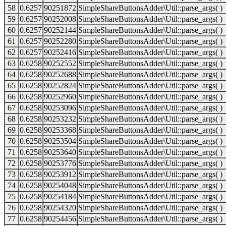
58
0.6257
90251872
SimpleShareButtonsAdder\Util::parse_args( )
59
0.6257
90252008
SimpleShareButtonsAdder\Util::parse_args( )
60
0.6257
90252144
SimpleShareButtonsAdder\Util::parse_args( )
61
0.6257
90252280
SimpleShareButtonsAdder\Util::parse_args( )
62
0.6257
90252416
SimpleShareButtonsAdder\Util::parse_args( )
63
0.6258
90252552
SimpleShareButtonsAdder\Util::parse_args( )
64
0.6258
90252688
SimpleShareButtonsAdder\Util::parse_args( )
65
0.6258
90252824
SimpleShareButtonsAdder\Util::parse_args( )
66
0.6258
90252960
SimpleShareButtonsAdder\Util::parse_args( )
67
0.6258
90253096
SimpleShareButtonsAdder\Util::parse_args( )
68
0.6258
90253232
SimpleShareButtonsAdder\Util::parse_args( )
69
0.6258
90253368
SimpleShareButtonsAdder\Util::parse_args( )
70
0.6258
90253504
SimpleShareButtonsAdder\Util::parse_args( )
71
0.6258
90253640
SimpleShareButtonsAdder\Util::parse_args( )
72
0.6258
90253776
SimpleShareButtonsAdder\Util::parse_args( )
73
0.6258
90253912
SimpleShareButtonsAdder\Util::parse_args( )
74
0.6258
90254048
SimpleShareButtonsAdder\Util::parse_args( )
75
0.6258
90254184
SimpleShareButtonsAdder\Util::parse_args( )
76
0.6258
90254320
SimpleShareButtonsAdder\Util::parse_args( )
77
0.6258
90254456
SimpleShareButtonsAdder\Util::parse_args( )