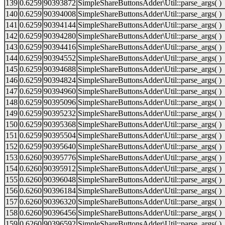
139
0.6259
90393872
SimpleShareButtonsAdder\Util::parse_args( )
140
0.6259
90394008
SimpleShareButtonsAdder\Util::parse_args( )
141
0.6259
90394144
SimpleShareButtonsAdder\Util::parse_args( )
142
0.6259
90394280
SimpleShareButtonsAdder\Util::parse_args( )
143
0.6259
90394416
SimpleShareButtonsAdder\Util::parse_args( )
144
0.6259
90394552
SimpleShareButtonsAdder\Util::parse_args( )
145
0.6259
90394688
SimpleShareButtonsAdder\Util::parse_args( )
146
0.6259
90394824
SimpleShareButtonsAdder\Util::parse_args( )
147
0.6259
90394960
SimpleShareButtonsAdder\Util::parse_args( )
148
0.6259
90395096
SimpleShareButtonsAdder\Util::parse_args( )
149
0.6259
90395232
SimpleShareButtonsAdder\Util::parse_args( )
150
0.6259
90395368
SimpleShareButtonsAdder\Util::parse_args( )
151
0.6259
90395504
SimpleShareButtonsAdder\Util::parse_args( )
152
0.6259
90395640
SimpleShareButtonsAdder\Util::parse_args( )
153
0.6260
90395776
SimpleShareButtonsAdder\Util::parse_args( )
154
0.6260
90395912
SimpleShareButtonsAdder\Util::parse_args( )
155
0.6260
90396048
SimpleShareButtonsAdder\Util::parse_args( )
156
0.6260
90396184
SimpleShareButtonsAdder\Util::parse_args( )
157
0.6260
90396320
SimpleShareButtonsAdder\Util::parse_args( )
158
0.6260
90396456
SimpleShareButtonsAdder\Util::parse_args( )
159
0.6260
90396592
SimpleShareButtonsAdder\Util::parse_args( )