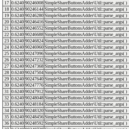
17
0.6240
90246008
SimpleShareButtonsAdder\Util::parse_args( )
18
0.6240
90246144
SimpleShareButtonsAdder\Util::parse_args( )
19
0.6240
90246280
SimpleShareButtonsAdder\Util::parse_args( )
20
0.6240
90246416
SimpleShareButtonsAdder\Util::parse_args( )
21
0.6240
90246552
SimpleShareButtonsAdder\Util::parse_args( )
22
0.6240
90246688
SimpleShareButtonsAdder\Util::parse_args( )
23
0.6240
90246824
SimpleShareButtonsAdder\Util::parse_args( )
24
0.6240
90246960
SimpleShareButtonsAdder\Util::parse_args( )
25
0.6240
90247096
SimpleShareButtonsAdder\Util::parse_args( )
26
0.6240
90247232
SimpleShareButtonsAdder\Util::parse_args( )
27
0.6240
90247368
SimpleShareButtonsAdder\Util::parse_args( )
28
0.6240
90247504
SimpleShareButtonsAdder\Util::parse_args( )
29
0.6240
90247640
SimpleShareButtonsAdder\Util::parse_args( )
30
0.6240
90247776
SimpleShareButtonsAdder\Util::parse_args( )
31
0.6240
90247912
SimpleShareButtonsAdder\Util::parse_args( )
32
0.6240
90248048
SimpleShareButtonsAdder\Util::parse_args( )
33
0.6240
90248184
SimpleShareButtonsAdder\Util::parse_args( )
34
0.6240
90248320
SimpleShareButtonsAdder\Util::parse_args( )
35
0.6240
90248456
SimpleShareButtonsAdder\Util::parse_args( )
36
0.6240
90248592
SimpleShareButtonsAdder\Util::parse_args( )