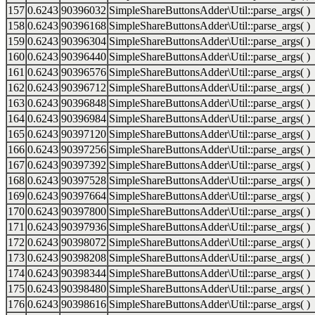
157
0.6243
90396032
SimpleShareButtonsAdder\Util::parse_args( )
158
0.6243
90396168
SimpleShareButtonsAdder\Util::parse_args( )
159
0.6243
90396304
SimpleShareButtonsAdder\Util::parse_args( )
160
0.6243
90396440
SimpleShareButtonsAdder\Util::parse_args( )
161
0.6243
90396576
SimpleShareButtonsAdder\Util::parse_args( )
162
0.6243
90396712
SimpleShareButtonsAdder\Util::parse_args( )
163
0.6243
90396848
SimpleShareButtonsAdder\Util::parse_args( )
164
0.6243
90396984
SimpleShareButtonsAdder\Util::parse_args( )
165
0.6243
90397120
SimpleShareButtonsAdder\Util::parse_args( )
166
0.6243
90397256
SimpleShareButtonsAdder\Util::parse_args( )
167
0.6243
90397392
SimpleShareButtonsAdder\Util::parse_args( )
168
0.6243
90397528
SimpleShareButtonsAdder\Util::parse_args( )
169
0.6243
90397664
SimpleShareButtonsAdder\Util::parse_args( )
170
0.6243
90397800
SimpleShareButtonsAdder\Util::parse_args( )
171
0.6243
90397936
SimpleShareButtonsAdder\Util::parse_args( )
172
0.6243
90398072
SimpleShareButtonsAdder\Util::parse_args( )
173
0.6243
90398208
SimpleShareButtonsAdder\Util::parse_args( )
174
0.6243
90398344
SimpleShareButtonsAdder\Util::parse_args( )
175
0.6243
90398480
SimpleShareButtonsAdder\Util::parse_args( )
176
0.6243
90398616
SimpleShareButtonsAdder\Util::parse_args( )