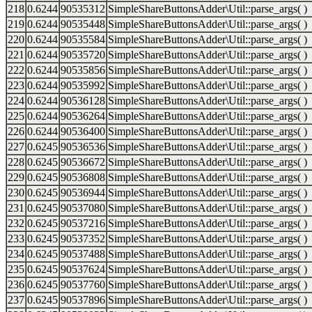
218
0.6244
90535312
SimpleShareButtonsAdder\Util::parse_args( )
219
0.6244
90535448
SimpleShareButtonsAdder\Util::parse_args( )
220
0.6244
90535584
SimpleShareButtonsAdder\Util::parse_args( )
221
0.6244
90535720
SimpleShareButtonsAdder\Util::parse_args( )
222
0.6244
90535856
SimpleShareButtonsAdder\Util::parse_args( )
223
0.6244
90535992
SimpleShareButtonsAdder\Util::parse_args( )
224
0.6244
90536128
SimpleShareButtonsAdder\Util::parse_args( )
225
0.6244
90536264
SimpleShareButtonsAdder\Util::parse_args( )
226
0.6244
90536400
SimpleShareButtonsAdder\Util::parse_args( )
227
0.6245
90536536
SimpleShareButtonsAdder\Util::parse_args( )
228
0.6245
90536672
SimpleShareButtonsAdder\Util::parse_args( )
229
0.6245
90536808
SimpleShareButtonsAdder\Util::parse_args( )
230
0.6245
90536944
SimpleShareButtonsAdder\Util::parse_args( )
231
0.6245
90537080
SimpleShareButtonsAdder\Util::parse_args( )
232
0.6245
90537216
SimpleShareButtonsAdder\Util::parse_args( )
233
0.6245
90537352
SimpleShareButtonsAdder\Util::parse_args( )
234
0.6245
90537488
SimpleShareButtonsAdder\Util::parse_args( )
235
0.6245
90537624
SimpleShareButtonsAdder\Util::parse_args( )
236
0.6245
90537760
SimpleShareButtonsAdder\Util::parse_args( )
237
0.6245
90537896
SimpleShareButtonsAdder\Util::parse_args( )