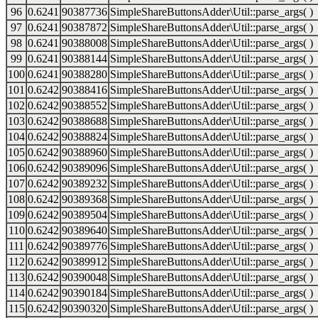
96
0.6241
90387736
SimpleShareButtonsAdder\Util::parse_args( )
97
0.6241
90387872
SimpleShareButtonsAdder\Util::parse_args( )
98
0.6241
90388008
SimpleShareButtonsAdder\Util::parse_args( )
99
0.6241
90388144
SimpleShareButtonsAdder\Util::parse_args( )
100
0.6241
90388280
SimpleShareButtonsAdder\Util::parse_args( )
101
0.6242
90388416
SimpleShareButtonsAdder\Util::parse_args( )
102
0.6242
90388552
SimpleShareButtonsAdder\Util::parse_args( )
103
0.6242
90388688
SimpleShareButtonsAdder\Util::parse_args( )
104
0.6242
90388824
SimpleShareButtonsAdder\Util::parse_args( )
105
0.6242
90388960
SimpleShareButtonsAdder\Util::parse_args( )
106
0.6242
90389096
SimpleShareButtonsAdder\Util::parse_args( )
107
0.6242
90389232
SimpleShareButtonsAdder\Util::parse_args( )
108
0.6242
90389368
SimpleShareButtonsAdder\Util::parse_args( )
109
0.6242
90389504
SimpleShareButtonsAdder\Util::parse_args( )
110
0.6242
90389640
SimpleShareButtonsAdder\Util::parse_args( )
111
0.6242
90389776
SimpleShareButtonsAdder\Util::parse_args( )
112
0.6242
90389912
SimpleShareButtonsAdder\Util::parse_args( )
113
0.6242
90390048
SimpleShareButtonsAdder\Util::parse_args( )
114
0.6242
90390184
SimpleShareButtonsAdder\Util::parse_args( )
115
0.6242
90390320
SimpleShareButtonsAdder\Util::parse_args( )