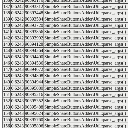
136
0.6242
90393176
SimpleShareButtonsAdder\Util::parse_args( )
137
0.6242
90393312
SimpleShareButtonsAdder\Util::parse_args( )
138
0.6242
90393448
SimpleShareButtonsAdder\Util::parse_args( )
139
0.6242
90393584
SimpleShareButtonsAdder\Util::parse_args( )
140
0.6242
90393720
SimpleShareButtonsAdder\Util::parse_args( )
141
0.6242
90393856
SimpleShareButtonsAdder\Util::parse_args( )
142
0.6242
90393992
SimpleShareButtonsAdder\Util::parse_args( )
143
0.6243
90394128
SimpleShareButtonsAdder\Util::parse_args( )
144
0.6243
90394264
SimpleShareButtonsAdder\Util::parse_args( )
145
0.6243
90394400
SimpleShareButtonsAdder\Util::parse_args( )
146
0.6243
90394536
SimpleShareButtonsAdder\Util::parse_args( )
147
0.6243
90394672
SimpleShareButtonsAdder\Util::parse_args( )
148
0.6243
90394808
SimpleShareButtonsAdder\Util::parse_args( )
149
0.6243
90394944
SimpleShareButtonsAdder\Util::parse_args( )
150
0.6243
90395080
SimpleShareButtonsAdder\Util::parse_args( )
151
0.6243
90395216
SimpleShareButtonsAdder\Util::parse_args( )
152
0.6243
90395352
SimpleShareButtonsAdder\Util::parse_args( )
153
0.6243
90395488
SimpleShareButtonsAdder\Util::parse_args( )
154
0.6243
90395624
SimpleShareButtonsAdder\Util::parse_args( )
155
0.6243
90395760
SimpleShareButtonsAdder\Util::parse_args( )
156
0.6243
90395896
SimpleShareButtonsAdder\Util::parse_args( )