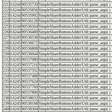
221
0.6244
90535720
SimpleShareButtonsAdder\Util::parse_args( )
222
0.6244
90535856
SimpleShareButtonsAdder\Util::parse_args( )
223
0.6244
90535992
SimpleShareButtonsAdder\Util::parse_args( )
224
0.6244
90536128
SimpleShareButtonsAdder\Util::parse_args( )
225
0.6244
90536264
SimpleShareButtonsAdder\Util::parse_args( )
226
0.6244
90536400
SimpleShareButtonsAdder\Util::parse_args( )
227
0.6245
90536536
SimpleShareButtonsAdder\Util::parse_args( )
228
0.6245
90536672
SimpleShareButtonsAdder\Util::parse_args( )
229
0.6245
90536808
SimpleShareButtonsAdder\Util::parse_args( )
230
0.6245
90536944
SimpleShareButtonsAdder\Util::parse_args( )
231
0.6245
90537080
SimpleShareButtonsAdder\Util::parse_args( )
232
0.6245
90537216
SimpleShareButtonsAdder\Util::parse_args( )
233
0.6245
90537352
SimpleShareButtonsAdder\Util::parse_args( )
234
0.6245
90537488
SimpleShareButtonsAdder\Util::parse_args( )
235
0.6245
90537624
SimpleShareButtonsAdder\Util::parse_args( )
236
0.6245
90537760
SimpleShareButtonsAdder\Util::parse_args( )
237
0.6245
90537896
SimpleShareButtonsAdder\Util::parse_args( )
238
0.6245
90538032
SimpleShareButtonsAdder\Util::parse_args( )
239
0.6245
90538168
SimpleShareButtonsAdder\Util::parse_args( )
240
0.6245
90538304
SimpleShareButtonsAdder\Util::parse_args( )