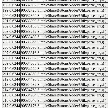
198
0.6244
90532592
SimpleShareButtonsAdder\Util::parse_args( )
199
0.6244
90532728
SimpleShareButtonsAdder\Util::parse_args( )
200
0.6244
90532864
SimpleShareButtonsAdder\Util::parse_args( )
201
0.6244
90533000
SimpleShareButtonsAdder\Util::parse_args( )
202
0.6244
90533136
SimpleShareButtonsAdder\Util::parse_args( )
203
0.6244
90533272
SimpleShareButtonsAdder\Util::parse_args( )
204
0.6244
90533408
SimpleShareButtonsAdder\Util::parse_args( )
205
0.6244
90533544
SimpleShareButtonsAdder\Util::parse_args( )
206
0.6244
90533680
SimpleShareButtonsAdder\Util::parse_args( )
207
0.6244
90533816
SimpleShareButtonsAdder\Util::parse_args( )
208
0.6244
90533952
SimpleShareButtonsAdder\Util::parse_args( )
209
0.6244
90534088
SimpleShareButtonsAdder\Util::parse_args( )
210
0.6244
90534224
SimpleShareButtonsAdder\Util::parse_args( )
211
0.6244
90534360
SimpleShareButtonsAdder\Util::parse_args( )
212
0.6244
90534496
SimpleShareButtonsAdder\Util::parse_args( )
213
0.6244
90534632
SimpleShareButtonsAdder\Util::parse_args( )
214
0.6244
90534768
SimpleShareButtonsAdder\Util::parse_args( )
215
0.6244
90534904
SimpleShareButtonsAdder\Util::parse_args( )
216
0.6244
90535040
SimpleShareButtonsAdder\Util::parse_args( )
217
0.6244
90535176
SimpleShareButtonsAdder\Util::parse_args( )