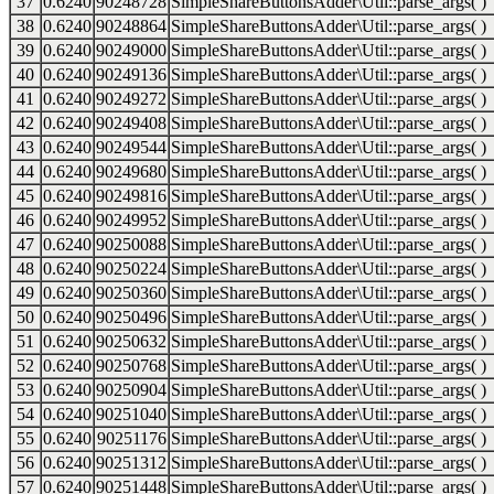
37
0.6240
90248728
SimpleShareButtonsAdder\Util::parse_args( )
38
0.6240
90248864
SimpleShareButtonsAdder\Util::parse_args( )
39
0.6240
90249000
SimpleShareButtonsAdder\Util::parse_args( )
40
0.6240
90249136
SimpleShareButtonsAdder\Util::parse_args( )
41
0.6240
90249272
SimpleShareButtonsAdder\Util::parse_args( )
42
0.6240
90249408
SimpleShareButtonsAdder\Util::parse_args( )
43
0.6240
90249544
SimpleShareButtonsAdder\Util::parse_args( )
44
0.6240
90249680
SimpleShareButtonsAdder\Util::parse_args( )
45
0.6240
90249816
SimpleShareButtonsAdder\Util::parse_args( )
46
0.6240
90249952
SimpleShareButtonsAdder\Util::parse_args( )
47
0.6240
90250088
SimpleShareButtonsAdder\Util::parse_args( )
48
0.6240
90250224
SimpleShareButtonsAdder\Util::parse_args( )
49
0.6240
90250360
SimpleShareButtonsAdder\Util::parse_args( )
50
0.6240
90250496
SimpleShareButtonsAdder\Util::parse_args( )
51
0.6240
90250632
SimpleShareButtonsAdder\Util::parse_args( )
52
0.6240
90250768
SimpleShareButtonsAdder\Util::parse_args( )
53
0.6240
90250904
SimpleShareButtonsAdder\Util::parse_args( )
54
0.6240
90251040
SimpleShareButtonsAdder\Util::parse_args( )
55
0.6240
90251176
SimpleShareButtonsAdder\Util::parse_args( )
56
0.6240
90251312
SimpleShareButtonsAdder\Util::parse_args( )
57
0.6240
90251448
SimpleShareButtonsAdder\Util::parse_args( )