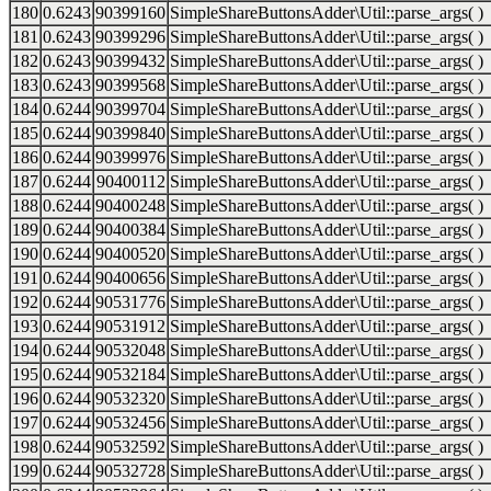
180
0.6243
90399160
SimpleShareButtonsAdder\Util::parse_args( )
181
0.6243
90399296
SimpleShareButtonsAdder\Util::parse_args( )
182
0.6243
90399432
SimpleShareButtonsAdder\Util::parse_args( )
183
0.6243
90399568
SimpleShareButtonsAdder\Util::parse_args( )
184
0.6244
90399704
SimpleShareButtonsAdder\Util::parse_args( )
185
0.6244
90399840
SimpleShareButtonsAdder\Util::parse_args( )
186
0.6244
90399976
SimpleShareButtonsAdder\Util::parse_args( )
187
0.6244
90400112
SimpleShareButtonsAdder\Util::parse_args( )
188
0.6244
90400248
SimpleShareButtonsAdder\Util::parse_args( )
189
0.6244
90400384
SimpleShareButtonsAdder\Util::parse_args( )
190
0.6244
90400520
SimpleShareButtonsAdder\Util::parse_args( )
191
0.6244
90400656
SimpleShareButtonsAdder\Util::parse_args( )
192
0.6244
90531776
SimpleShareButtonsAdder\Util::parse_args( )
193
0.6244
90531912
SimpleShareButtonsAdder\Util::parse_args( )
194
0.6244
90532048
SimpleShareButtonsAdder\Util::parse_args( )
195
0.6244
90532184
SimpleShareButtonsAdder\Util::parse_args( )
196
0.6244
90532320
SimpleShareButtonsAdder\Util::parse_args( )
197
0.6244
90532456
SimpleShareButtonsAdder\Util::parse_args( )
198
0.6244
90532592
SimpleShareButtonsAdder\Util::parse_args( )
199
0.6244
90532728
SimpleShareButtonsAdder\Util::parse_args( )