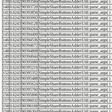
139
0.6242
90393584
SimpleShareButtonsAdder\Util::parse_args( )
140
0.6242
90393720
SimpleShareButtonsAdder\Util::parse_args( )
141
0.6242
90393856
SimpleShareButtonsAdder\Util::parse_args( )
142
0.6242
90393992
SimpleShareButtonsAdder\Util::parse_args( )
143
0.6243
90394128
SimpleShareButtonsAdder\Util::parse_args( )
144
0.6243
90394264
SimpleShareButtonsAdder\Util::parse_args( )
145
0.6243
90394400
SimpleShareButtonsAdder\Util::parse_args( )
146
0.6243
90394536
SimpleShareButtonsAdder\Util::parse_args( )
147
0.6243
90394672
SimpleShareButtonsAdder\Util::parse_args( )
148
0.6243
90394808
SimpleShareButtonsAdder\Util::parse_args( )
149
0.6243
90394944
SimpleShareButtonsAdder\Util::parse_args( )
150
0.6243
90395080
SimpleShareButtonsAdder\Util::parse_args( )
151
0.6243
90395216
SimpleShareButtonsAdder\Util::parse_args( )
152
0.6243
90395352
SimpleShareButtonsAdder\Util::parse_args( )
153
0.6243
90395488
SimpleShareButtonsAdder\Util::parse_args( )
154
0.6243
90395624
SimpleShareButtonsAdder\Util::parse_args( )
155
0.6243
90395760
SimpleShareButtonsAdder\Util::parse_args( )
156
0.6243
90395896
SimpleShareButtonsAdder\Util::parse_args( )
157
0.6243
90396032
SimpleShareButtonsAdder\Util::parse_args( )
158
0.6243
90396168
SimpleShareButtonsAdder\Util::parse_args( )
159
0.6243
90396304
SimpleShareButtonsAdder\Util::parse_args( )