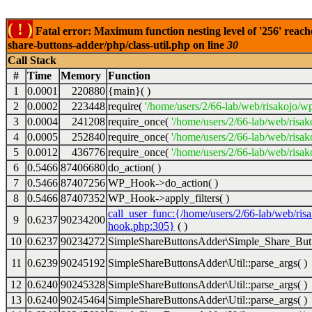
( ! )
Fatal error: Maximum function nesting level of '256' reach
share-buttons-adder/php/class-util.php on line
30
Call Stack
#
Time
Memory
Function
1
0.0001
220880
{main}( )
2
0.0002
223448
require(
'/home/users/2/66-lab/web/risakojo/w
3
0.0004
241208
require_once(
'/home/users/2/66-lab/web/risak
4
0.0005
252840
require_once(
'/home/users/2/66-lab/web/risak
5
0.0012
436776
require_once(
'/home/users/2/66-lab/web/risak
6
0.5466
87406680
do_action( )
7
0.5466
87407256
WP_Hook->do_action( )
8
0.5466
87407352
WP_Hook->apply_filters( )
call_user_func:{/home/users/2/66-lab/web/ris
9
0.6237
90234200
hook.php:305}
( )
10
0.6237
90234272
SimpleShareButtonsAdder\Simple_Share_Butt
11
0.6239
90245192
SimpleShareButtonsAdder\Util::parse_args( )
12
0.6240
90245328
SimpleShareButtonsAdder\Util::parse_args( )
13
0.6240
90245464
SimpleShareButtonsAdder\Util::parse_args( )