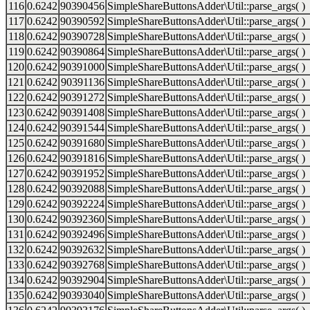
116
0.6242
90390456
SimpleShareButtonsAdder\Util::parse_args( )
117
0.6242
90390592
SimpleShareButtonsAdder\Util::parse_args( )
118
0.6242
90390728
SimpleShareButtonsAdder\Util::parse_args( )
119
0.6242
90390864
SimpleShareButtonsAdder\Util::parse_args( )
120
0.6242
90391000
SimpleShareButtonsAdder\Util::parse_args( )
121
0.6242
90391136
SimpleShareButtonsAdder\Util::parse_args( )
122
0.6242
90391272
SimpleShareButtonsAdder\Util::parse_args( )
123
0.6242
90391408
SimpleShareButtonsAdder\Util::parse_args( )
124
0.6242
90391544
SimpleShareButtonsAdder\Util::parse_args( )
125
0.6242
90391680
SimpleShareButtonsAdder\Util::parse_args( )
126
0.6242
90391816
SimpleShareButtonsAdder\Util::parse_args( )
127
0.6242
90391952
SimpleShareButtonsAdder\Util::parse_args( )
128
0.6242
90392088
SimpleShareButtonsAdder\Util::parse_args( )
129
0.6242
90392224
SimpleShareButtonsAdder\Util::parse_args( )
130
0.6242
90392360
SimpleShareButtonsAdder\Util::parse_args( )
131
0.6242
90392496
SimpleShareButtonsAdder\Util::parse_args( )
132
0.6242
90392632
SimpleShareButtonsAdder\Util::parse_args( )
133
0.6242
90392768
SimpleShareButtonsAdder\Util::parse_args( )
134
0.6242
90392904
SimpleShareButtonsAdder\Util::parse_args( )
135
0.6242
90393040
SimpleShareButtonsAdder\Util::parse_args( )