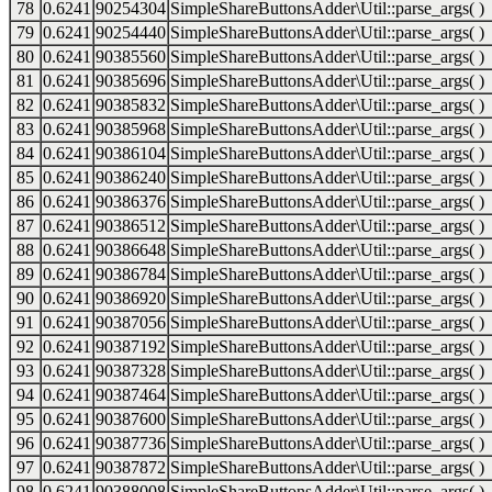
78
0.6241
90254304
SimpleShareButtonsAdder\Util::parse_args( )
79
0.6241
90254440
SimpleShareButtonsAdder\Util::parse_args( )
80
0.6241
90385560
SimpleShareButtonsAdder\Util::parse_args( )
81
0.6241
90385696
SimpleShareButtonsAdder\Util::parse_args( )
82
0.6241
90385832
SimpleShareButtonsAdder\Util::parse_args( )
83
0.6241
90385968
SimpleShareButtonsAdder\Util::parse_args( )
84
0.6241
90386104
SimpleShareButtonsAdder\Util::parse_args( )
85
0.6241
90386240
SimpleShareButtonsAdder\Util::parse_args( )
86
0.6241
90386376
SimpleShareButtonsAdder\Util::parse_args( )
87
0.6241
90386512
SimpleShareButtonsAdder\Util::parse_args( )
88
0.6241
90386648
SimpleShareButtonsAdder\Util::parse_args( )
89
0.6241
90386784
SimpleShareButtonsAdder\Util::parse_args( )
90
0.6241
90386920
SimpleShareButtonsAdder\Util::parse_args( )
91
0.6241
90387056
SimpleShareButtonsAdder\Util::parse_args( )
92
0.6241
90387192
SimpleShareButtonsAdder\Util::parse_args( )
93
0.6241
90387328
SimpleShareButtonsAdder\Util::parse_args( )
94
0.6241
90387464
SimpleShareButtonsAdder\Util::parse_args( )
95
0.6241
90387600
SimpleShareButtonsAdder\Util::parse_args( )
96
0.6241
90387736
SimpleShareButtonsAdder\Util::parse_args( )
97
0.6241
90387872
SimpleShareButtonsAdder\Util::parse_args( )
98
0.6241
90388008
SimpleShareButtonsAdder\Util::parse_args( )