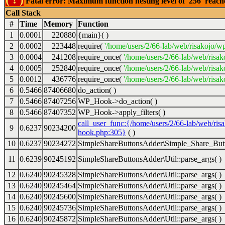
Fatal error: Maximum function nesting level of '256' reac
Call Stack
#
Time
Memory
Function
1
0.0001
220880
{main}( )
2
0.0002
223448
require(
'/home/users/2/66-lab/web/risakojo/w
3
0.0004
241208
require_once(
'/home/users/2/66-lab/web/risak
4
0.0005
252840
require_once(
'/home/users/2/66-lab/web/risak
5
0.0012
436776
require_once(
'/home/users/2/66-lab/web/risak
6
0.5466
87406680
do_action( )
7
0.5466
87407256
WP_Hook->do_action( )
8
0.5466
87407352
WP_Hook->apply_filters( )
call_user_func:{/home/users/2/66-lab/web/ris
9
0.6237
90234200
hook.php:305}
( )
10
0.6237
90234272
SimpleShareButtonsAdder\Simple_Share_Butt
11
0.6239
90245192
SimpleShareButtonsAdder\Util::parse_args( )
12
0.6240
90245328
SimpleShareButtonsAdder\Util::parse_args( )
13
0.6240
90245464
SimpleShareButtonsAdder\Util::parse_args( )
14
0.6240
90245600
SimpleShareButtonsAdder\Util::parse_args( )
15
0.6240
90245736
SimpleShareButtonsAdder\Util::parse_args( )
16
0.6240
90245872
SimpleShareButtonsAdder\Util::parse_args( )