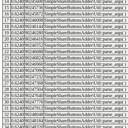
14
0.6240
90245600
SimpleShareButtonsAdder\Util::parse_args( )
15
0.6240
90245736
SimpleShareButtonsAdder\Util::parse_args( )
16
0.6240
90245872
SimpleShareButtonsAdder\Util::parse_args( )
17
0.6240
90246008
SimpleShareButtonsAdder\Util::parse_args( )
18
0.6240
90246144
SimpleShareButtonsAdder\Util::parse_args( )
19
0.6240
90246280
SimpleShareButtonsAdder\Util::parse_args( )
20
0.6240
90246416
SimpleShareButtonsAdder\Util::parse_args( )
21
0.6240
90246552
SimpleShareButtonsAdder\Util::parse_args( )
22
0.6240
90246688
SimpleShareButtonsAdder\Util::parse_args( )
23
0.6240
90246824
SimpleShareButtonsAdder\Util::parse_args( )
24
0.6240
90246960
SimpleShareButtonsAdder\Util::parse_args( )
25
0.6240
90247096
SimpleShareButtonsAdder\Util::parse_args( )
26
0.6240
90247232
SimpleShareButtonsAdder\Util::parse_args( )
27
0.6240
90247368
SimpleShareButtonsAdder\Util::parse_args( )
28
0.6240
90247504
SimpleShareButtonsAdder\Util::parse_args( )
29
0.6240
90247640
SimpleShareButtonsAdder\Util::parse_args( )
30
0.6240
90247776
SimpleShareButtonsAdder\Util::parse_args( )
31
0.6240
90247912
SimpleShareButtonsAdder\Util::parse_args( )
32
0.6240
90248048
SimpleShareButtonsAdder\Util::parse_args( )
33
0.6240
90248184
SimpleShareButtonsAdder\Util::parse_args( )
34
0.6240
90248320
SimpleShareButtonsAdder\Util::parse_args( )