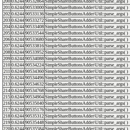
200
0.6244
90532864
SimpleShareButtonsAdder\Util::parse_args( )
201
0.6244
90533000
SimpleShareButtonsAdder\Util::parse_args( )
202
0.6244
90533136
SimpleShareButtonsAdder\Util::parse_args( )
203
0.6244
90533272
SimpleShareButtonsAdder\Util::parse_args( )
204
0.6244
90533408
SimpleShareButtonsAdder\Util::parse_args( )
205
0.6244
90533544
SimpleShareButtonsAdder\Util::parse_args( )
206
0.6244
90533680
SimpleShareButtonsAdder\Util::parse_args( )
207
0.6244
90533816
SimpleShareButtonsAdder\Util::parse_args( )
208
0.6244
90533952
SimpleShareButtonsAdder\Util::parse_args( )
209
0.6244
90534088
SimpleShareButtonsAdder\Util::parse_args( )
210
0.6244
90534224
SimpleShareButtonsAdder\Util::parse_args( )
211
0.6244
90534360
SimpleShareButtonsAdder\Util::parse_args( )
212
0.6244
90534496
SimpleShareButtonsAdder\Util::parse_args( )
213
0.6244
90534632
SimpleShareButtonsAdder\Util::parse_args( )
214
0.6244
90534768
SimpleShareButtonsAdder\Util::parse_args( )
215
0.6244
90534904
SimpleShareButtonsAdder\Util::parse_args( )
216
0.6244
90535040
SimpleShareButtonsAdder\Util::parse_args( )
217
0.6244
90535176
SimpleShareButtonsAdder\Util::parse_args( )
218
0.6244
90535312
SimpleShareButtonsAdder\Util::parse_args( )
219
0.6244
90535448
SimpleShareButtonsAdder\Util::parse_args( )
220
0.6244
90535584
SimpleShareButtonsAdder\Util::parse_args( )