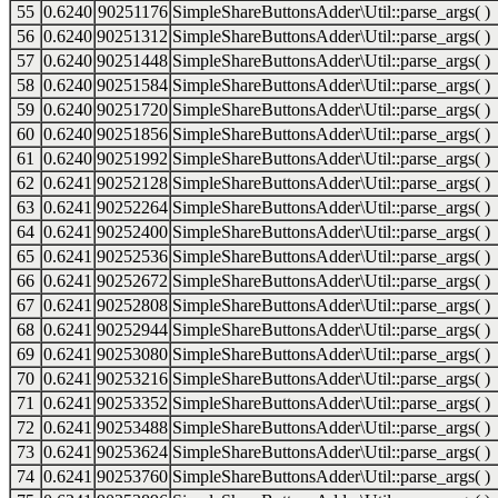
55
0.6240
90251176
SimpleShareButtonsAdder\Util::parse_args( )
56
0.6240
90251312
SimpleShareButtonsAdder\Util::parse_args( )
57
0.6240
90251448
SimpleShareButtonsAdder\Util::parse_args( )
58
0.6240
90251584
SimpleShareButtonsAdder\Util::parse_args( )
59
0.6240
90251720
SimpleShareButtonsAdder\Util::parse_args( )
60
0.6240
90251856
SimpleShareButtonsAdder\Util::parse_args( )
61
0.6240
90251992
SimpleShareButtonsAdder\Util::parse_args( )
62
0.6241
90252128
SimpleShareButtonsAdder\Util::parse_args( )
63
0.6241
90252264
SimpleShareButtonsAdder\Util::parse_args( )
64
0.6241
90252400
SimpleShareButtonsAdder\Util::parse_args( )
65
0.6241
90252536
SimpleShareButtonsAdder\Util::parse_args( )
66
0.6241
90252672
SimpleShareButtonsAdder\Util::parse_args( )
67
0.6241
90252808
SimpleShareButtonsAdder\Util::parse_args( )
68
0.6241
90252944
SimpleShareButtonsAdder\Util::parse_args( )
69
0.6241
90253080
SimpleShareButtonsAdder\Util::parse_args( )
70
0.6241
90253216
SimpleShareButtonsAdder\Util::parse_args( )
71
0.6241
90253352
SimpleShareButtonsAdder\Util::parse_args( )
72
0.6241
90253488
SimpleShareButtonsAdder\Util::parse_args( )
73
0.6241
90253624
SimpleShareButtonsAdder\Util::parse_args( )
74
0.6241
90253760
SimpleShareButtonsAdder\Util::parse_args( )