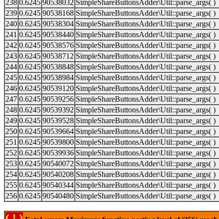
238
0.6245
90538032
SimpleShareButtonsAdder\Util::parse_args( )
239
0.6245
90538168
SimpleShareButtonsAdder\Util::parse_args( )
240
0.6245
90538304
SimpleShareButtonsAdder\Util::parse_args( )
241
0.6245
90538440
SimpleShareButtonsAdder\Util::parse_args( )
242
0.6245
90538576
SimpleShareButtonsAdder\Util::parse_args( )
243
0.6245
90538712
SimpleShareButtonsAdder\Util::parse_args( )
244
0.6245
90538848
SimpleShareButtonsAdder\Util::parse_args( )
245
0.6245
90538984
SimpleShareButtonsAdder\Util::parse_args( )
246
0.6245
90539120
SimpleShareButtonsAdder\Util::parse_args( )
247
0.6245
90539256
SimpleShareButtonsAdder\Util::parse_args( )
248
0.6245
90539392
SimpleShareButtonsAdder\Util::parse_args( )
249
0.6245
90539528
SimpleShareButtonsAdder\Util::parse_args( )
250
0.6245
90539664
SimpleShareButtonsAdder\Util::parse_args( )
251
0.6245
90539800
SimpleShareButtonsAdder\Util::parse_args( )
252
0.6245
90539936
SimpleShareButtonsAdder\Util::parse_args( )
253
0.6245
90540072
SimpleShareButtonsAdder\Util::parse_args( )
254
0.6245
90540208
SimpleShareButtonsAdder\Util::parse_args( )
255
0.6245
90540344
SimpleShareButtonsAdder\Util::parse_args( )
256
0.6245
90540480
SimpleShareButtonsAdder\Util::parse_args( )
( ! )