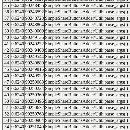
35
0.6240
90248456
SimpleShareButtonsAdder\Util::parse_args( )
36
0.6240
90248592
SimpleShareButtonsAdder\Util::parse_args( )
37
0.6240
90248728
SimpleShareButtonsAdder\Util::parse_args( )
38
0.6240
90248864
SimpleShareButtonsAdder\Util::parse_args( )
39
0.6240
90249000
SimpleShareButtonsAdder\Util::parse_args( )
40
0.6240
90249136
SimpleShareButtonsAdder\Util::parse_args( )
41
0.6240
90249272
SimpleShareButtonsAdder\Util::parse_args( )
42
0.6240
90249408
SimpleShareButtonsAdder\Util::parse_args( )
43
0.6240
90249544
SimpleShareButtonsAdder\Util::parse_args( )
44
0.6240
90249680
SimpleShareButtonsAdder\Util::parse_args( )
45
0.6240
90249816
SimpleShareButtonsAdder\Util::parse_args( )
46
0.6240
90249952
SimpleShareButtonsAdder\Util::parse_args( )
47
0.6240
90250088
SimpleShareButtonsAdder\Util::parse_args( )
48
0.6240
90250224
SimpleShareButtonsAdder\Util::parse_args( )
49
0.6240
90250360
SimpleShareButtonsAdder\Util::parse_args( )
50
0.6240
90250496
SimpleShareButtonsAdder\Util::parse_args( )
51
0.6240
90250632
SimpleShareButtonsAdder\Util::parse_args( )
52
0.6240
90250768
SimpleShareButtonsAdder\Util::parse_args( )
53
0.6240
90250904
SimpleShareButtonsAdder\Util::parse_args( )
54
0.6240
90251040
SimpleShareButtonsAdder\Util::parse_args( )