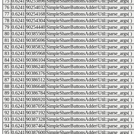
75
0.6241
90253896
SimpleShareButtonsAdder\Util::parse_args( )
76
0.6241
90254032
SimpleShareButtonsAdder\Util::parse_args( )
77
0.6241
90254168
SimpleShareButtonsAdder\Util::parse_args( )
78
0.6241
90254304
SimpleShareButtonsAdder\Util::parse_args( )
79
0.6241
90254440
SimpleShareButtonsAdder\Util::parse_args( )
80
0.6241
90385560
SimpleShareButtonsAdder\Util::parse_args( )
81
0.6241
90385696
SimpleShareButtonsAdder\Util::parse_args( )
82
0.6241
90385832
SimpleShareButtonsAdder\Util::parse_args( )
83
0.6241
90385968
SimpleShareButtonsAdder\Util::parse_args( )
84
0.6241
90386104
SimpleShareButtonsAdder\Util::parse_args( )
85
0.6241
90386240
SimpleShareButtonsAdder\Util::parse_args( )
86
0.6241
90386376
SimpleShareButtonsAdder\Util::parse_args( )
87
0.6241
90386512
SimpleShareButtonsAdder\Util::parse_args( )
88
0.6241
90386648
SimpleShareButtonsAdder\Util::parse_args( )
89
0.6241
90386784
SimpleShareButtonsAdder\Util::parse_args( )
90
0.6241
90386920
SimpleShareButtonsAdder\Util::parse_args( )
91
0.6241
90387056
SimpleShareButtonsAdder\Util::parse_args( )
92
0.6241
90387192
SimpleShareButtonsAdder\Util::parse_args( )
93
0.6241
90387328
SimpleShareButtonsAdder\Util::parse_args( )
94
0.6241
90387464
SimpleShareButtonsAdder\Util::parse_args( )
95
0.6241
90387600
SimpleShareButtonsAdder\Util::parse_args( )