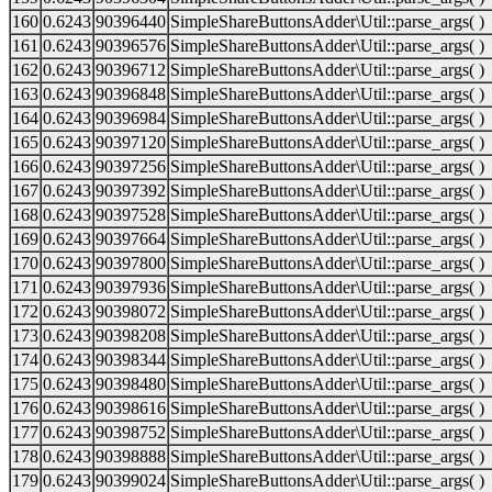
160
0.6243
90396440
SimpleShareButtonsAdder\Util::parse_args( )
161
0.6243
90396576
SimpleShareButtonsAdder\Util::parse_args( )
162
0.6243
90396712
SimpleShareButtonsAdder\Util::parse_args( )
163
0.6243
90396848
SimpleShareButtonsAdder\Util::parse_args( )
164
0.6243
90396984
SimpleShareButtonsAdder\Util::parse_args( )
165
0.6243
90397120
SimpleShareButtonsAdder\Util::parse_args( )
166
0.6243
90397256
SimpleShareButtonsAdder\Util::parse_args( )
167
0.6243
90397392
SimpleShareButtonsAdder\Util::parse_args( )
168
0.6243
90397528
SimpleShareButtonsAdder\Util::parse_args( )
169
0.6243
90397664
SimpleShareButtonsAdder\Util::parse_args( )
170
0.6243
90397800
SimpleShareButtonsAdder\Util::parse_args( )
171
0.6243
90397936
SimpleShareButtonsAdder\Util::parse_args( )
172
0.6243
90398072
SimpleShareButtonsAdder\Util::parse_args( )
173
0.6243
90398208
SimpleShareButtonsAdder\Util::parse_args( )
174
0.6243
90398344
SimpleShareButtonsAdder\Util::parse_args( )
175
0.6243
90398480
SimpleShareButtonsAdder\Util::parse_args( )
176
0.6243
90398616
SimpleShareButtonsAdder\Util::parse_args( )
177
0.6243
90398752
SimpleShareButtonsAdder\Util::parse_args( )
178
0.6243
90398888
SimpleShareButtonsAdder\Util::parse_args( )
179
0.6243
90399024
SimpleShareButtonsAdder\Util::parse_args( )