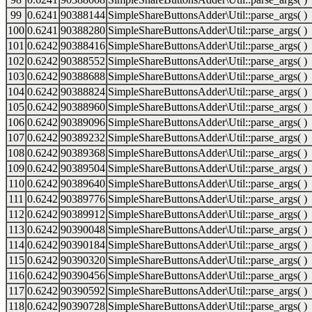
99
0.6241
90388144
SimpleShareButtonsAdder\Util::parse_args( )
100
0.6241
90388280
SimpleShareButtonsAdder\Util::parse_args( )
101
0.6242
90388416
SimpleShareButtonsAdder\Util::parse_args( )
102
0.6242
90388552
SimpleShareButtonsAdder\Util::parse_args( )
103
0.6242
90388688
SimpleShareButtonsAdder\Util::parse_args( )
104
0.6242
90388824
SimpleShareButtonsAdder\Util::parse_args( )
105
0.6242
90388960
SimpleShareButtonsAdder\Util::parse_args( )
106
0.6242
90389096
SimpleShareButtonsAdder\Util::parse_args( )
107
0.6242
90389232
SimpleShareButtonsAdder\Util::parse_args( )
108
0.6242
90389368
SimpleShareButtonsAdder\Util::parse_args( )
109
0.6242
90389504
SimpleShareButtonsAdder\Util::parse_args( )
110
0.6242
90389640
SimpleShareButtonsAdder\Util::parse_args( )
111
0.6242
90389776
SimpleShareButtonsAdder\Util::parse_args( )
112
0.6242
90389912
SimpleShareButtonsAdder\Util::parse_args( )
113
0.6242
90390048
SimpleShareButtonsAdder\Util::parse_args( )
114
0.6242
90390184
SimpleShareButtonsAdder\Util::parse_args( )
115
0.6242
90390320
SimpleShareButtonsAdder\Util::parse_args( )
116
0.6242
90390456
SimpleShareButtonsAdder\Util::parse_args( )
117
0.6242
90390592
SimpleShareButtonsAdder\Util::parse_args( )
118
0.6242
90390728
SimpleShareButtonsAdder\Util::parse_args( )