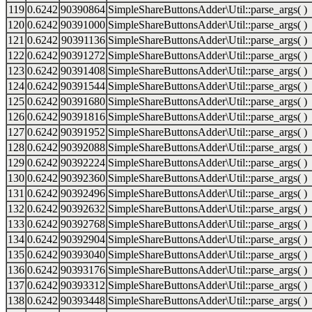
119
0.6242
90390864
SimpleShareButtonsAdder\Util::parse_args( )
120
0.6242
90391000
SimpleShareButtonsAdder\Util::parse_args( )
121
0.6242
90391136
SimpleShareButtonsAdder\Util::parse_args( )
122
0.6242
90391272
SimpleShareButtonsAdder\Util::parse_args( )
123
0.6242
90391408
SimpleShareButtonsAdder\Util::parse_args( )
124
0.6242
90391544
SimpleShareButtonsAdder\Util::parse_args( )
125
0.6242
90391680
SimpleShareButtonsAdder\Util::parse_args( )
126
0.6242
90391816
SimpleShareButtonsAdder\Util::parse_args( )
127
0.6242
90391952
SimpleShareButtonsAdder\Util::parse_args( )
128
0.6242
90392088
SimpleShareButtonsAdder\Util::parse_args( )
129
0.6242
90392224
SimpleShareButtonsAdder\Util::parse_args( )
130
0.6242
90392360
SimpleShareButtonsAdder\Util::parse_args( )
131
0.6242
90392496
SimpleShareButtonsAdder\Util::parse_args( )
132
0.6242
90392632
SimpleShareButtonsAdder\Util::parse_args( )
133
0.6242
90392768
SimpleShareButtonsAdder\Util::parse_args( )
134
0.6242
90392904
SimpleShareButtonsAdder\Util::parse_args( )
135
0.6242
90393040
SimpleShareButtonsAdder\Util::parse_args( )
136
0.6242
90393176
SimpleShareButtonsAdder\Util::parse_args( )
137
0.6242
90393312
SimpleShareButtonsAdder\Util::parse_args( )
138
0.6242
90393448
SimpleShareButtonsAdder\Util::parse_args( )