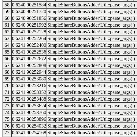
58
0.6240
90251584
SimpleShareButtonsAdder\Util::parse_args( )
59
0.6240
90251720
SimpleShareButtonsAdder\Util::parse_args( )
60
0.6240
90251856
SimpleShareButtonsAdder\Util::parse_args( )
61
0.6240
90251992
SimpleShareButtonsAdder\Util::parse_args( )
62
0.6241
90252128
SimpleShareButtonsAdder\Util::parse_args( )
63
0.6241
90252264
SimpleShareButtonsAdder\Util::parse_args( )
64
0.6241
90252400
SimpleShareButtonsAdder\Util::parse_args( )
65
0.6241
90252536
SimpleShareButtonsAdder\Util::parse_args( )
66
0.6241
90252672
SimpleShareButtonsAdder\Util::parse_args( )
67
0.6241
90252808
SimpleShareButtonsAdder\Util::parse_args( )
68
0.6241
90252944
SimpleShareButtonsAdder\Util::parse_args( )
69
0.6241
90253080
SimpleShareButtonsAdder\Util::parse_args( )
70
0.6241
90253216
SimpleShareButtonsAdder\Util::parse_args( )
71
0.6241
90253352
SimpleShareButtonsAdder\Util::parse_args( )
72
0.6241
90253488
SimpleShareButtonsAdder\Util::parse_args( )
73
0.6241
90253624
SimpleShareButtonsAdder\Util::parse_args( )
74
0.6241
90253760
SimpleShareButtonsAdder\Util::parse_args( )
75
0.6241
90253896
SimpleShareButtonsAdder\Util::parse_args( )
76
0.6241
90254032
SimpleShareButtonsAdder\Util::parse_args( )
77
0.6241
90254168
SimpleShareButtonsAdder\Util::parse_args( )