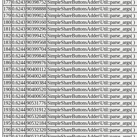
177
0.6243
90398752
SimpleShareButtonsAdder\Util::parse_args( )
178
0.6243
90398888
SimpleShareButtonsAdder\Util::parse_args( )
179
0.6243
90399024
SimpleShareButtonsAdder\Util::parse_args( )
180
0.6243
90399160
SimpleShareButtonsAdder\Util::parse_args( )
181
0.6243
90399296
SimpleShareButtonsAdder\Util::parse_args( )
182
0.6243
90399432
SimpleShareButtonsAdder\Util::parse_args( )
183
0.6243
90399568
SimpleShareButtonsAdder\Util::parse_args( )
184
0.6244
90399704
SimpleShareButtonsAdder\Util::parse_args( )
185
0.6244
90399840
SimpleShareButtonsAdder\Util::parse_args( )
186
0.6244
90399976
SimpleShareButtonsAdder\Util::parse_args( )
187
0.6244
90400112
SimpleShareButtonsAdder\Util::parse_args( )
188
0.6244
90400248
SimpleShareButtonsAdder\Util::parse_args( )
189
0.6244
90400384
SimpleShareButtonsAdder\Util::parse_args( )
190
0.6244
90400520
SimpleShareButtonsAdder\Util::parse_args( )
191
0.6244
90400656
SimpleShareButtonsAdder\Util::parse_args( )
192
0.6244
90531776
SimpleShareButtonsAdder\Util::parse_args( )
193
0.6244
90531912
SimpleShareButtonsAdder\Util::parse_args( )
194
0.6244
90532048
SimpleShareButtonsAdder\Util::parse_args( )
195
0.6244
90532184
SimpleShareButtonsAdder\Util::parse_args( )
196
0.6244
90532320
SimpleShareButtonsAdder\Util::parse_args( )
197
0.6244
90532456
SimpleShareButtonsAdder\Util::parse_args( )