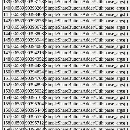
139
0.6589
90393128
SimpleShareButtonsAdder\Util::parse_args( )
140
0.6589
90393264
SimpleShareButtonsAdder\Util::parse_args( )
141
0.6589
90393400
SimpleShareButtonsAdder\Util::parse_args( )
142
0.6589
90393536
SimpleShareButtonsAdder\Util::parse_args( )
143
0.6589
90393672
SimpleShareButtonsAdder\Util::parse_args( )
144
0.6589
90393808
SimpleShareButtonsAdder\Util::parse_args( )
145
0.6589
90393944
SimpleShareButtonsAdder\Util::parse_args( )
146
0.6589
90394080
SimpleShareButtonsAdder\Util::parse_args( )
147
0.6589
90394216
SimpleShareButtonsAdder\Util::parse_args( )
148
0.6589
90394352
SimpleShareButtonsAdder\Util::parse_args( )
149
0.6589
90394488
SimpleShareButtonsAdder\Util::parse_args( )
150
0.6589
90394624
SimpleShareButtonsAdder\Util::parse_args( )
151
0.6589
90394760
SimpleShareButtonsAdder\Util::parse_args( )
152
0.6589
90394896
SimpleShareButtonsAdder\Util::parse_args( )
153
0.6589
90395032
SimpleShareButtonsAdder\Util::parse_args( )
154
0.6589
90395168
SimpleShareButtonsAdder\Util::parse_args( )
155
0.6589
90395304
SimpleShareButtonsAdder\Util::parse_args( )
156
0.6589
90395440
SimpleShareButtonsAdder\Util::parse_args( )
157
0.6590
90395576
SimpleShareButtonsAdder\Util::parse_args( )
158
0.6590
90395712
SimpleShareButtonsAdder\Util::parse_args( )
159
0.6590
90395848
SimpleShareButtonsAdder\Util::parse_args( )