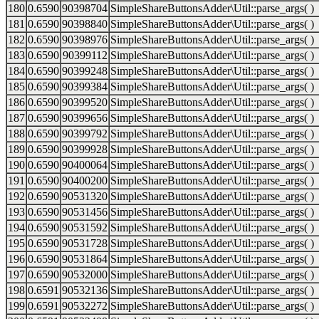
180
0.6590
90398704
SimpleShareButtonsAdder\Util::parse_args( )
181
0.6590
90398840
SimpleShareButtonsAdder\Util::parse_args( )
182
0.6590
90398976
SimpleShareButtonsAdder\Util::parse_args( )
183
0.6590
90399112
SimpleShareButtonsAdder\Util::parse_args( )
184
0.6590
90399248
SimpleShareButtonsAdder\Util::parse_args( )
185
0.6590
90399384
SimpleShareButtonsAdder\Util::parse_args( )
186
0.6590
90399520
SimpleShareButtonsAdder\Util::parse_args( )
187
0.6590
90399656
SimpleShareButtonsAdder\Util::parse_args( )
188
0.6590
90399792
SimpleShareButtonsAdder\Util::parse_args( )
189
0.6590
90399928
SimpleShareButtonsAdder\Util::parse_args( )
190
0.6590
90400064
SimpleShareButtonsAdder\Util::parse_args( )
191
0.6590
90400200
SimpleShareButtonsAdder\Util::parse_args( )
192
0.6590
90531320
SimpleShareButtonsAdder\Util::parse_args( )
193
0.6590
90531456
SimpleShareButtonsAdder\Util::parse_args( )
194
0.6590
90531592
SimpleShareButtonsAdder\Util::parse_args( )
195
0.6590
90531728
SimpleShareButtonsAdder\Util::parse_args( )
196
0.6590
90531864
SimpleShareButtonsAdder\Util::parse_args( )
197
0.6590
90532000
SimpleShareButtonsAdder\Util::parse_args( )
198
0.6591
90532136
SimpleShareButtonsAdder\Util::parse_args( )
199
0.6591
90532272
SimpleShareButtonsAdder\Util::parse_args( )