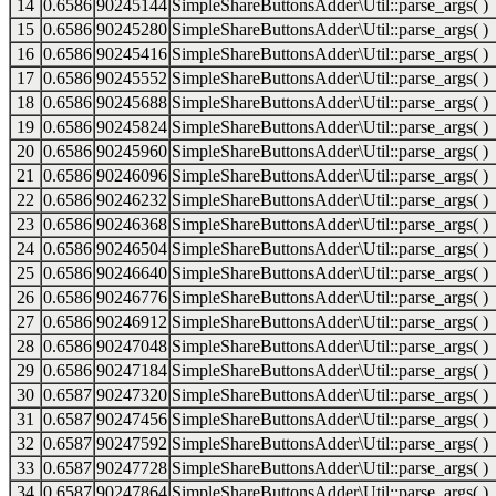
14
0.6586
90245144
SimpleShareButtonsAdder\Util::parse_args( )
15
0.6586
90245280
SimpleShareButtonsAdder\Util::parse_args( )
16
0.6586
90245416
SimpleShareButtonsAdder\Util::parse_args( )
17
0.6586
90245552
SimpleShareButtonsAdder\Util::parse_args( )
18
0.6586
90245688
SimpleShareButtonsAdder\Util::parse_args( )
19
0.6586
90245824
SimpleShareButtonsAdder\Util::parse_args( )
20
0.6586
90245960
SimpleShareButtonsAdder\Util::parse_args( )
21
0.6586
90246096
SimpleShareButtonsAdder\Util::parse_args( )
22
0.6586
90246232
SimpleShareButtonsAdder\Util::parse_args( )
23
0.6586
90246368
SimpleShareButtonsAdder\Util::parse_args( )
24
0.6586
90246504
SimpleShareButtonsAdder\Util::parse_args( )
25
0.6586
90246640
SimpleShareButtonsAdder\Util::parse_args( )
26
0.6586
90246776
SimpleShareButtonsAdder\Util::parse_args( )
27
0.6586
90246912
SimpleShareButtonsAdder\Util::parse_args( )
28
0.6586
90247048
SimpleShareButtonsAdder\Util::parse_args( )
29
0.6586
90247184
SimpleShareButtonsAdder\Util::parse_args( )
30
0.6587
90247320
SimpleShareButtonsAdder\Util::parse_args( )
31
0.6587
90247456
SimpleShareButtonsAdder\Util::parse_args( )
32
0.6587
90247592
SimpleShareButtonsAdder\Util::parse_args( )
33
0.6587
90247728
SimpleShareButtonsAdder\Util::parse_args( )
34
0.6587
90247864
SimpleShareButtonsAdder\Util::parse_args( )