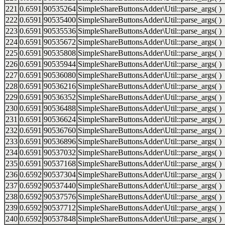
221
0.6591
90535264
SimpleShareButtonsAdder\Util::parse_args( )
222
0.6591
90535400
SimpleShareButtonsAdder\Util::parse_args( )
223
0.6591
90535536
SimpleShareButtonsAdder\Util::parse_args( )
224
0.6591
90535672
SimpleShareButtonsAdder\Util::parse_args( )
225
0.6591
90535808
SimpleShareButtonsAdder\Util::parse_args( )
226
0.6591
90535944
SimpleShareButtonsAdder\Util::parse_args( )
227
0.6591
90536080
SimpleShareButtonsAdder\Util::parse_args( )
228
0.6591
90536216
SimpleShareButtonsAdder\Util::parse_args( )
229
0.6591
90536352
SimpleShareButtonsAdder\Util::parse_args( )
230
0.6591
90536488
SimpleShareButtonsAdder\Util::parse_args( )
231
0.6591
90536624
SimpleShareButtonsAdder\Util::parse_args( )
232
0.6591
90536760
SimpleShareButtonsAdder\Util::parse_args( )
233
0.6591
90536896
SimpleShareButtonsAdder\Util::parse_args( )
234
0.6591
90537032
SimpleShareButtonsAdder\Util::parse_args( )
235
0.6591
90537168
SimpleShareButtonsAdder\Util::parse_args( )
236
0.6592
90537304
SimpleShareButtonsAdder\Util::parse_args( )
237
0.6592
90537440
SimpleShareButtonsAdder\Util::parse_args( )
238
0.6592
90537576
SimpleShareButtonsAdder\Util::parse_args( )
239
0.6592
90537712
SimpleShareButtonsAdder\Util::parse_args( )
240
0.6592
90537848
SimpleShareButtonsAdder\Util::parse_args( )