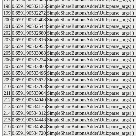
198
0.6591
90532136
SimpleShareButtonsAdder\Util::parse_args( )
199
0.6591
90532272
SimpleShareButtonsAdder\Util::parse_args( )
200
0.6591
90532408
SimpleShareButtonsAdder\Util::parse_args( )
201
0.6591
90532544
SimpleShareButtonsAdder\Util::parse_args( )
202
0.6591
90532680
SimpleShareButtonsAdder\Util::parse_args( )
203
0.6591
90532816
SimpleShareButtonsAdder\Util::parse_args( )
204
0.6591
90532952
SimpleShareButtonsAdder\Util::parse_args( )
205
0.6591
90533088
SimpleShareButtonsAdder\Util::parse_args( )
206
0.6591
90533224
SimpleShareButtonsAdder\Util::parse_args( )
207
0.6591
90533360
SimpleShareButtonsAdder\Util::parse_args( )
208
0.6591
90533496
SimpleShareButtonsAdder\Util::parse_args( )
209
0.6591
90533632
SimpleShareButtonsAdder\Util::parse_args( )
210
0.6591
90533768
SimpleShareButtonsAdder\Util::parse_args( )
211
0.6591
90533904
SimpleShareButtonsAdder\Util::parse_args( )
212
0.6591
90534040
SimpleShareButtonsAdder\Util::parse_args( )
213
0.6591
90534176
SimpleShareButtonsAdder\Util::parse_args( )
214
0.6591
90534312
SimpleShareButtonsAdder\Util::parse_args( )
215
0.6591
90534448
SimpleShareButtonsAdder\Util::parse_args( )
216
0.6591
90534584
SimpleShareButtonsAdder\Util::parse_args( )
217
0.6591
90534720
SimpleShareButtonsAdder\Util::parse_args( )