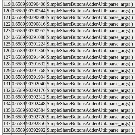
119
0.6589
90390408
SimpleShareButtonsAdder\Util::parse_args( )
120
0.6589
90390544
SimpleShareButtonsAdder\Util::parse_args( )
121
0.6589
90390680
SimpleShareButtonsAdder\Util::parse_args( )
122
0.6589
90390816
SimpleShareButtonsAdder\Util::parse_args( )
123
0.6589
90390952
SimpleShareButtonsAdder\Util::parse_args( )
124
0.6589
90391088
SimpleShareButtonsAdder\Util::parse_args( )
125
0.6589
90391224
SimpleShareButtonsAdder\Util::parse_args( )
126
0.6589
90391360
SimpleShareButtonsAdder\Util::parse_args( )
127
0.6589
90391496
SimpleShareButtonsAdder\Util::parse_args( )
128
0.6589
90391632
SimpleShareButtonsAdder\Util::parse_args( )
129
0.6589
90391768
SimpleShareButtonsAdder\Util::parse_args( )
130
0.6589
90391904
SimpleShareButtonsAdder\Util::parse_args( )
131
0.6589
90392040
SimpleShareButtonsAdder\Util::parse_args( )
132
0.6589
90392176
SimpleShareButtonsAdder\Util::parse_args( )
133
0.6589
90392312
SimpleShareButtonsAdder\Util::parse_args( )
134
0.6589
90392448
SimpleShareButtonsAdder\Util::parse_args( )
135
0.6589
90392584
SimpleShareButtonsAdder\Util::parse_args( )
136
0.6589
90392720
SimpleShareButtonsAdder\Util::parse_args( )
137
0.6589
90392856
SimpleShareButtonsAdder\Util::parse_args( )
138
0.6589
90392992
SimpleShareButtonsAdder\Util::parse_args( )