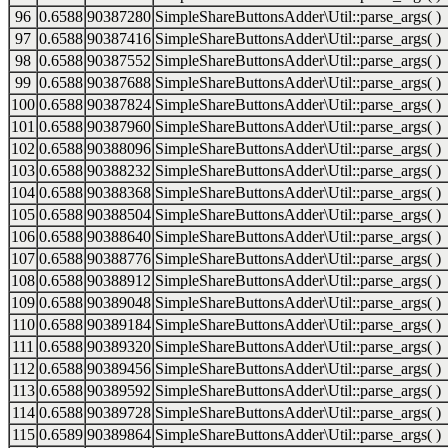
96
0.6588
90387280
SimpleShareButtonsAdder\Util::parse_args( )
97
0.6588
90387416
SimpleShareButtonsAdder\Util::parse_args( )
98
0.6588
90387552
SimpleShareButtonsAdder\Util::parse_args( )
99
0.6588
90387688
SimpleShareButtonsAdder\Util::parse_args( )
100
0.6588
90387824
SimpleShareButtonsAdder\Util::parse_args( )
101
0.6588
90387960
SimpleShareButtonsAdder\Util::parse_args( )
102
0.6588
90388096
SimpleShareButtonsAdder\Util::parse_args( )
103
0.6588
90388232
SimpleShareButtonsAdder\Util::parse_args( )
104
0.6588
90388368
SimpleShareButtonsAdder\Util::parse_args( )
105
0.6588
90388504
SimpleShareButtonsAdder\Util::parse_args( )
106
0.6588
90388640
SimpleShareButtonsAdder\Util::parse_args( )
107
0.6588
90388776
SimpleShareButtonsAdder\Util::parse_args( )
108
0.6588
90388912
SimpleShareButtonsAdder\Util::parse_args( )
109
0.6588
90389048
SimpleShareButtonsAdder\Util::parse_args( )
110
0.6588
90389184
SimpleShareButtonsAdder\Util::parse_args( )
111
0.6588
90389320
SimpleShareButtonsAdder\Util::parse_args( )
112
0.6588
90389456
SimpleShareButtonsAdder\Util::parse_args( )
113
0.6588
90389592
SimpleShareButtonsAdder\Util::parse_args( )
114
0.6588
90389728
SimpleShareButtonsAdder\Util::parse_args( )
115
0.6589
90389864
SimpleShareButtonsAdder\Util::parse_args( )