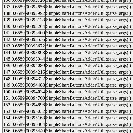
136
0.6589
90392720
SimpleShareButtonsAdder\Util::parse_args( )
137
0.6589
90392856
SimpleShareButtonsAdder\Util::parse_args( )
138
0.6589
90392992
SimpleShareButtonsAdder\Util::parse_args( )
139
0.6589
90393128
SimpleShareButtonsAdder\Util::parse_args( )
140
0.6589
90393264
SimpleShareButtonsAdder\Util::parse_args( )
141
0.6589
90393400
SimpleShareButtonsAdder\Util::parse_args( )
142
0.6589
90393536
SimpleShareButtonsAdder\Util::parse_args( )
143
0.6589
90393672
SimpleShareButtonsAdder\Util::parse_args( )
144
0.6589
90393808
SimpleShareButtonsAdder\Util::parse_args( )
145
0.6589
90393944
SimpleShareButtonsAdder\Util::parse_args( )
146
0.6589
90394080
SimpleShareButtonsAdder\Util::parse_args( )
147
0.6589
90394216
SimpleShareButtonsAdder\Util::parse_args( )
148
0.6589
90394352
SimpleShareButtonsAdder\Util::parse_args( )
149
0.6589
90394488
SimpleShareButtonsAdder\Util::parse_args( )
150
0.6589
90394624
SimpleShareButtonsAdder\Util::parse_args( )
151
0.6589
90394760
SimpleShareButtonsAdder\Util::parse_args( )
152
0.6589
90394896
SimpleShareButtonsAdder\Util::parse_args( )
153
0.6589
90395032
SimpleShareButtonsAdder\Util::parse_args( )
154
0.6589
90395168
SimpleShareButtonsAdder\Util::parse_args( )
155
0.6589
90395304
SimpleShareButtonsAdder\Util::parse_args( )
156
0.6589
90395440
SimpleShareButtonsAdder\Util::parse_args( )