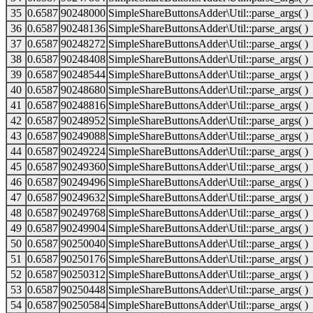
35
0.6587
90248000
SimpleShareButtonsAdder\Util::parse_args( )
36
0.6587
90248136
SimpleShareButtonsAdder\Util::parse_args( )
37
0.6587
90248272
SimpleShareButtonsAdder\Util::parse_args( )
38
0.6587
90248408
SimpleShareButtonsAdder\Util::parse_args( )
39
0.6587
90248544
SimpleShareButtonsAdder\Util::parse_args( )
40
0.6587
90248680
SimpleShareButtonsAdder\Util::parse_args( )
41
0.6587
90248816
SimpleShareButtonsAdder\Util::parse_args( )
42
0.6587
90248952
SimpleShareButtonsAdder\Util::parse_args( )
43
0.6587
90249088
SimpleShareButtonsAdder\Util::parse_args( )
44
0.6587
90249224
SimpleShareButtonsAdder\Util::parse_args( )
45
0.6587
90249360
SimpleShareButtonsAdder\Util::parse_args( )
46
0.6587
90249496
SimpleShareButtonsAdder\Util::parse_args( )
47
0.6587
90249632
SimpleShareButtonsAdder\Util::parse_args( )
48
0.6587
90249768
SimpleShareButtonsAdder\Util::parse_args( )
49
0.6587
90249904
SimpleShareButtonsAdder\Util::parse_args( )
50
0.6587
90250040
SimpleShareButtonsAdder\Util::parse_args( )
51
0.6587
90250176
SimpleShareButtonsAdder\Util::parse_args( )
52
0.6587
90250312
SimpleShareButtonsAdder\Util::parse_args( )
53
0.6587
90250448
SimpleShareButtonsAdder\Util::parse_args( )
54
0.6587
90250584
SimpleShareButtonsAdder\Util::parse_args( )