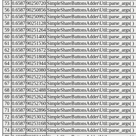
55
0.6587
90250720
SimpleShareButtonsAdder\Util::parse_args( )
56
0.6587
90250856
SimpleShareButtonsAdder\Util::parse_args( )
57
0.6587
90250992
SimpleShareButtonsAdder\Util::parse_args( )
58
0.6587
90251128
SimpleShareButtonsAdder\Util::parse_args( )
59
0.6587
90251264
SimpleShareButtonsAdder\Util::parse_args( )
60
0.6587
90251400
SimpleShareButtonsAdder\Util::parse_args( )
61
0.6587
90251536
SimpleShareButtonsAdder\Util::parse_args( )
62
0.6587
90251672
SimpleShareButtonsAdder\Util::parse_args( )
63
0.6587
90251808
SimpleShareButtonsAdder\Util::parse_args( )
64
0.6587
90251944
SimpleShareButtonsAdder\Util::parse_args( )
65
0.6587
90252080
SimpleShareButtonsAdder\Util::parse_args( )
66
0.6587
90252216
SimpleShareButtonsAdder\Util::parse_args( )
67
0.6587
90252352
SimpleShareButtonsAdder\Util::parse_args( )
68
0.6587
90252488
SimpleShareButtonsAdder\Util::parse_args( )
69
0.6587
90252624
SimpleShareButtonsAdder\Util::parse_args( )
70
0.6587
90252760
SimpleShareButtonsAdder\Util::parse_args( )
71
0.6587
90252896
SimpleShareButtonsAdder\Util::parse_args( )
72
0.6587
90253032
SimpleShareButtonsAdder\Util::parse_args( )
73
0.6587
90253168
SimpleShareButtonsAdder\Util::parse_args( )
74
0.6587
90253304
SimpleShareButtonsAdder\Util::parse_args( )