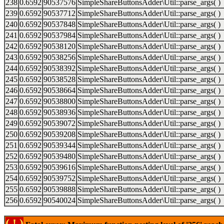
238
0.6592
90537576
SimpleShareButtonsAdder\Util::parse_args( )
239
0.6592
90537712
SimpleShareButtonsAdder\Util::parse_args( )
240
0.6592
90537848
SimpleShareButtonsAdder\Util::parse_args( )
241
0.6592
90537984
SimpleShareButtonsAdder\Util::parse_args( )
242
0.6592
90538120
SimpleShareButtonsAdder\Util::parse_args( )
243
0.6592
90538256
SimpleShareButtonsAdder\Util::parse_args( )
244
0.6592
90538392
SimpleShareButtonsAdder\Util::parse_args( )
245
0.6592
90538528
SimpleShareButtonsAdder\Util::parse_args( )
246
0.6592
90538664
SimpleShareButtonsAdder\Util::parse_args( )
247
0.6592
90538800
SimpleShareButtonsAdder\Util::parse_args( )
248
0.6592
90538936
SimpleShareButtonsAdder\Util::parse_args( )
249
0.6592
90539072
SimpleShareButtonsAdder\Util::parse_args( )
250
0.6592
90539208
SimpleShareButtonsAdder\Util::parse_args( )
251
0.6592
90539344
SimpleShareButtonsAdder\Util::parse_args( )
252
0.6592
90539480
SimpleShareButtonsAdder\Util::parse_args( )
253
0.6592
90539616
SimpleShareButtonsAdder\Util::parse_args( )
254
0.6592
90539752
SimpleShareButtonsAdder\Util::parse_args( )
255
0.6592
90539888
SimpleShareButtonsAdder\Util::parse_args( )
256
0.6592
90540024
SimpleShareButtonsAdder\Util::parse_args( )
( ! )