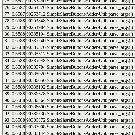
75
0.6587
90253440
SimpleShareButtonsAdder\Util::parse_args( )
76
0.6587
90253576
SimpleShareButtonsAdder\Util::parse_args( )
77
0.6587
90253712
SimpleShareButtonsAdder\Util::parse_args( )
78
0.6588
90253848
SimpleShareButtonsAdder\Util::parse_args( )
79
0.6588
90253984
SimpleShareButtonsAdder\Util::parse_args( )
80
0.6588
90385104
SimpleShareButtonsAdder\Util::parse_args( )
81
0.6588
90385240
SimpleShareButtonsAdder\Util::parse_args( )
82
0.6588
90385376
SimpleShareButtonsAdder\Util::parse_args( )
83
0.6588
90385512
SimpleShareButtonsAdder\Util::parse_args( )
84
0.6588
90385648
SimpleShareButtonsAdder\Util::parse_args( )
85
0.6588
90385784
SimpleShareButtonsAdder\Util::parse_args( )
86
0.6588
90385920
SimpleShareButtonsAdder\Util::parse_args( )
87
0.6588
90386056
SimpleShareButtonsAdder\Util::parse_args( )
88
0.6588
90386192
SimpleShareButtonsAdder\Util::parse_args( )
89
0.6588
90386328
SimpleShareButtonsAdder\Util::parse_args( )
90
0.6588
90386464
SimpleShareButtonsAdder\Util::parse_args( )
91
0.6588
90386600
SimpleShareButtonsAdder\Util::parse_args( )
92
0.6588
90386736
SimpleShareButtonsAdder\Util::parse_args( )
93
0.6588
90386872
SimpleShareButtonsAdder\Util::parse_args( )
94
0.6588
90387008
SimpleShareButtonsAdder\Util::parse_args( )
95
0.6588
90387144
SimpleShareButtonsAdder\Util::parse_args( )