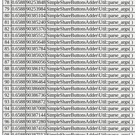
78
0.6588
90253848
SimpleShareButtonsAdder\Util::parse_args( )
79
0.6588
90253984
SimpleShareButtonsAdder\Util::parse_args( )
80
0.6588
90385104
SimpleShareButtonsAdder\Util::parse_args( )
81
0.6588
90385240
SimpleShareButtonsAdder\Util::parse_args( )
82
0.6588
90385376
SimpleShareButtonsAdder\Util::parse_args( )
83
0.6588
90385512
SimpleShareButtonsAdder\Util::parse_args( )
84
0.6588
90385648
SimpleShareButtonsAdder\Util::parse_args( )
85
0.6588
90385784
SimpleShareButtonsAdder\Util::parse_args( )
86
0.6588
90385920
SimpleShareButtonsAdder\Util::parse_args( )
87
0.6588
90386056
SimpleShareButtonsAdder\Util::parse_args( )
88
0.6588
90386192
SimpleShareButtonsAdder\Util::parse_args( )
89
0.6588
90386328
SimpleShareButtonsAdder\Util::parse_args( )
90
0.6588
90386464
SimpleShareButtonsAdder\Util::parse_args( )
91
0.6588
90386600
SimpleShareButtonsAdder\Util::parse_args( )
92
0.6588
90386736
SimpleShareButtonsAdder\Util::parse_args( )
93
0.6588
90386872
SimpleShareButtonsAdder\Util::parse_args( )
94
0.6588
90387008
SimpleShareButtonsAdder\Util::parse_args( )
95
0.6588
90387144
SimpleShareButtonsAdder\Util::parse_args( )
96
0.6588
90387280
SimpleShareButtonsAdder\Util::parse_args( )
97
0.6588
90387416
SimpleShareButtonsAdder\Util::parse_args( )
98
0.6588
90387552
SimpleShareButtonsAdder\Util::parse_args( )