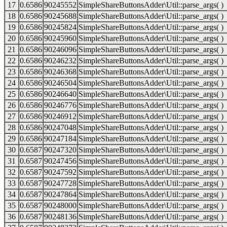
17
0.6586
90245552
SimpleShareButtonsAdder\Util::parse_args( )
18
0.6586
90245688
SimpleShareButtonsAdder\Util::parse_args( )
19
0.6586
90245824
SimpleShareButtonsAdder\Util::parse_args( )
20
0.6586
90245960
SimpleShareButtonsAdder\Util::parse_args( )
21
0.6586
90246096
SimpleShareButtonsAdder\Util::parse_args( )
22
0.6586
90246232
SimpleShareButtonsAdder\Util::parse_args( )
23
0.6586
90246368
SimpleShareButtonsAdder\Util::parse_args( )
24
0.6586
90246504
SimpleShareButtonsAdder\Util::parse_args( )
25
0.6586
90246640
SimpleShareButtonsAdder\Util::parse_args( )
26
0.6586
90246776
SimpleShareButtonsAdder\Util::parse_args( )
27
0.6586
90246912
SimpleShareButtonsAdder\Util::parse_args( )
28
0.6586
90247048
SimpleShareButtonsAdder\Util::parse_args( )
29
0.6586
90247184
SimpleShareButtonsAdder\Util::parse_args( )
30
0.6587
90247320
SimpleShareButtonsAdder\Util::parse_args( )
31
0.6587
90247456
SimpleShareButtonsAdder\Util::parse_args( )
32
0.6587
90247592
SimpleShareButtonsAdder\Util::parse_args( )
33
0.6587
90247728
SimpleShareButtonsAdder\Util::parse_args( )
34
0.6587
90247864
SimpleShareButtonsAdder\Util::parse_args( )
35
0.6587
90248000
SimpleShareButtonsAdder\Util::parse_args( )
36
0.6587
90248136
SimpleShareButtonsAdder\Util::parse_args( )