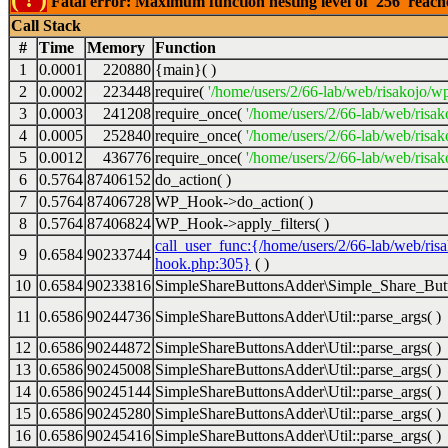
Fatal error: Maximum function nesting level of '256' reac
Call Stack
#
Time
Memory
Function
1
0.0001
220880
{main}( )
2
0.0002
223448
require(
'/home/users/2/66-lab/web/risakojo/w
3
0.0003
241208
require_once(
'/home/users/2/66-lab/web/risak
4
0.0005
252840
require_once(
'/home/users/2/66-lab/web/risak
5
0.0012
436776
require_once(
'/home/users/2/66-lab/web/risak
6
0.5764
87406152
do_action( )
7
0.5764
87406728
WP_Hook->do_action( )
8
0.5764
87406824
WP_Hook->apply_filters( )
call_user_func:{/home/users/2/66-lab/web/ris
9
0.6584
90233744
hook.php:305}
( )
10
0.6584
90233816
SimpleShareButtonsAdder\Simple_Share_Butt
11
0.6586
90244736
SimpleShareButtonsAdder\Util::parse_args( )
12
0.6586
90244872
SimpleShareButtonsAdder\Util::parse_args( )
13
0.6586
90245008
SimpleShareButtonsAdder\Util::parse_args( )
14
0.6586
90245144
SimpleShareButtonsAdder\Util::parse_args( )
15
0.6586
90245280
SimpleShareButtonsAdder\Util::parse_args( )
16
0.6586
90245416
SimpleShareButtonsAdder\Util::parse_args( )