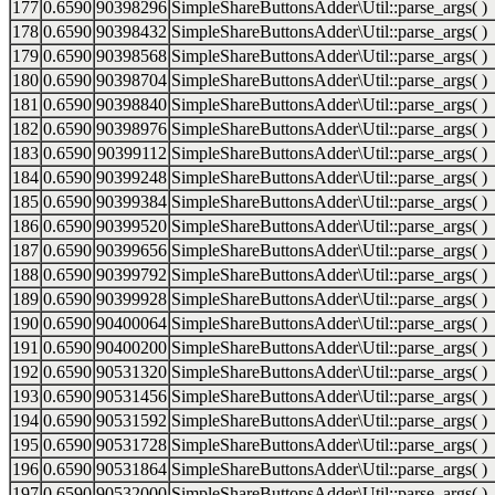
177
0.6590
90398296
SimpleShareButtonsAdder\Util::parse_args( )
178
0.6590
90398432
SimpleShareButtonsAdder\Util::parse_args( )
179
0.6590
90398568
SimpleShareButtonsAdder\Util::parse_args( )
180
0.6590
90398704
SimpleShareButtonsAdder\Util::parse_args( )
181
0.6590
90398840
SimpleShareButtonsAdder\Util::parse_args( )
182
0.6590
90398976
SimpleShareButtonsAdder\Util::parse_args( )
183
0.6590
90399112
SimpleShareButtonsAdder\Util::parse_args( )
184
0.6590
90399248
SimpleShareButtonsAdder\Util::parse_args( )
185
0.6590
90399384
SimpleShareButtonsAdder\Util::parse_args( )
186
0.6590
90399520
SimpleShareButtonsAdder\Util::parse_args( )
187
0.6590
90399656
SimpleShareButtonsAdder\Util::parse_args( )
188
0.6590
90399792
SimpleShareButtonsAdder\Util::parse_args( )
189
0.6590
90399928
SimpleShareButtonsAdder\Util::parse_args( )
190
0.6590
90400064
SimpleShareButtonsAdder\Util::parse_args( )
191
0.6590
90400200
SimpleShareButtonsAdder\Util::parse_args( )
192
0.6590
90531320
SimpleShareButtonsAdder\Util::parse_args( )
193
0.6590
90531456
SimpleShareButtonsAdder\Util::parse_args( )
194
0.6590
90531592
SimpleShareButtonsAdder\Util::parse_args( )
195
0.6590
90531728
SimpleShareButtonsAdder\Util::parse_args( )
196
0.6590
90531864
SimpleShareButtonsAdder\Util::parse_args( )
197
0.6590
90532000
SimpleShareButtonsAdder\Util::parse_args( )