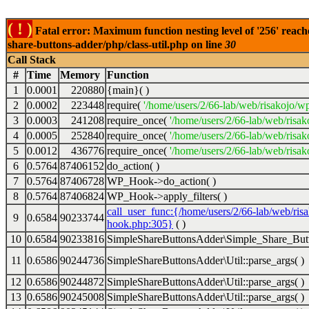
( ! )
Fatal error: Maximum function nesting level of '256' reach
share-buttons-adder/php/class-util.php on line
30
Call Stack
#
Time
Memory
Function
1
0.0001
220880
{main}( )
2
0.0002
223448
require(
'/home/users/2/66-lab/web/risakojo/w
3
0.0003
241208
require_once(
'/home/users/2/66-lab/web/risak
4
0.0005
252840
require_once(
'/home/users/2/66-lab/web/risak
5
0.0012
436776
require_once(
'/home/users/2/66-lab/web/risak
6
0.5764
87406152
do_action( )
7
0.5764
87406728
WP_Hook->do_action( )
8
0.5764
87406824
WP_Hook->apply_filters( )
call_user_func:{/home/users/2/66-lab/web/ris
9
0.6584
90233744
hook.php:305}
( )
10
0.6584
90233816
SimpleShareButtonsAdder\Simple_Share_Butt
11
0.6586
90244736
SimpleShareButtonsAdder\Util::parse_args( )
12
0.6586
90244872
SimpleShareButtonsAdder\Util::parse_args( )
13
0.6586
90245008
SimpleShareButtonsAdder\Util::parse_args( )