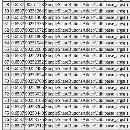
58
0.6587
90251128
SimpleShareButtonsAdder\Util::parse_args( )
59
0.6587
90251264
SimpleShareButtonsAdder\Util::parse_args( )
60
0.6587
90251400
SimpleShareButtonsAdder\Util::parse_args( )
61
0.6587
90251536
SimpleShareButtonsAdder\Util::parse_args( )
62
0.6587
90251672
SimpleShareButtonsAdder\Util::parse_args( )
63
0.6587
90251808
SimpleShareButtonsAdder\Util::parse_args( )
64
0.6587
90251944
SimpleShareButtonsAdder\Util::parse_args( )
65
0.6587
90252080
SimpleShareButtonsAdder\Util::parse_args( )
66
0.6587
90252216
SimpleShareButtonsAdder\Util::parse_args( )
67
0.6587
90252352
SimpleShareButtonsAdder\Util::parse_args( )
68
0.6587
90252488
SimpleShareButtonsAdder\Util::parse_args( )
69
0.6587
90252624
SimpleShareButtonsAdder\Util::parse_args( )
70
0.6587
90252760
SimpleShareButtonsAdder\Util::parse_args( )
71
0.6587
90252896
SimpleShareButtonsAdder\Util::parse_args( )
72
0.6587
90253032
SimpleShareButtonsAdder\Util::parse_args( )
73
0.6587
90253168
SimpleShareButtonsAdder\Util::parse_args( )
74
0.6587
90253304
SimpleShareButtonsAdder\Util::parse_args( )
75
0.6587
90253440
SimpleShareButtonsAdder\Util::parse_args( )
76
0.6587
90253576
SimpleShareButtonsAdder\Util::parse_args( )
77
0.6587
90253712
SimpleShareButtonsAdder\Util::parse_args( )