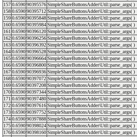
157
0.6590
90395576
SimpleShareButtonsAdder\Util::parse_args( )
158
0.6590
90395712
SimpleShareButtonsAdder\Util::parse_args( )
159
0.6590
90395848
SimpleShareButtonsAdder\Util::parse_args( )
160
0.6590
90395984
SimpleShareButtonsAdder\Util::parse_args( )
161
0.6590
90396120
SimpleShareButtonsAdder\Util::parse_args( )
162
0.6590
90396256
SimpleShareButtonsAdder\Util::parse_args( )
163
0.6590
90396392
SimpleShareButtonsAdder\Util::parse_args( )
164
0.6590
90396528
SimpleShareButtonsAdder\Util::parse_args( )
165
0.6590
90396664
SimpleShareButtonsAdder\Util::parse_args( )
166
0.6590
90396800
SimpleShareButtonsAdder\Util::parse_args( )
167
0.6590
90396936
SimpleShareButtonsAdder\Util::parse_args( )
168
0.6590
90397072
SimpleShareButtonsAdder\Util::parse_args( )
169
0.6590
90397208
SimpleShareButtonsAdder\Util::parse_args( )
170
0.6590
90397344
SimpleShareButtonsAdder\Util::parse_args( )
171
0.6590
90397480
SimpleShareButtonsAdder\Util::parse_args( )
172
0.6590
90397616
SimpleShareButtonsAdder\Util::parse_args( )
173
0.6590
90397752
SimpleShareButtonsAdder\Util::parse_args( )
174
0.6590
90397888
SimpleShareButtonsAdder\Util::parse_args( )
175
0.6590
90398024
SimpleShareButtonsAdder\Util::parse_args( )
176
0.6590
90398160
SimpleShareButtonsAdder\Util::parse_args( )