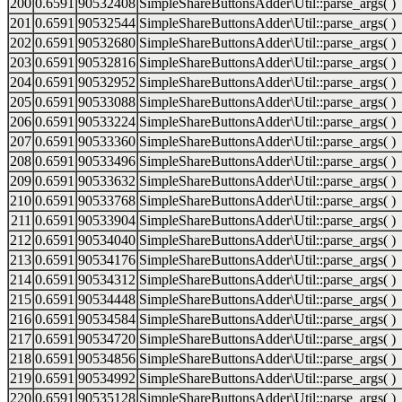
200
0.6591
90532408
SimpleShareButtonsAdder\Util::parse_args( )
201
0.6591
90532544
SimpleShareButtonsAdder\Util::parse_args( )
202
0.6591
90532680
SimpleShareButtonsAdder\Util::parse_args( )
203
0.6591
90532816
SimpleShareButtonsAdder\Util::parse_args( )
204
0.6591
90532952
SimpleShareButtonsAdder\Util::parse_args( )
205
0.6591
90533088
SimpleShareButtonsAdder\Util::parse_args( )
206
0.6591
90533224
SimpleShareButtonsAdder\Util::parse_args( )
207
0.6591
90533360
SimpleShareButtonsAdder\Util::parse_args( )
208
0.6591
90533496
SimpleShareButtonsAdder\Util::parse_args( )
209
0.6591
90533632
SimpleShareButtonsAdder\Util::parse_args( )
210
0.6591
90533768
SimpleShareButtonsAdder\Util::parse_args( )
211
0.6591
90533904
SimpleShareButtonsAdder\Util::parse_args( )
212
0.6591
90534040
SimpleShareButtonsAdder\Util::parse_args( )
213
0.6591
90534176
SimpleShareButtonsAdder\Util::parse_args( )
214
0.6591
90534312
SimpleShareButtonsAdder\Util::parse_args( )
215
0.6591
90534448
SimpleShareButtonsAdder\Util::parse_args( )
216
0.6591
90534584
SimpleShareButtonsAdder\Util::parse_args( )
217
0.6591
90534720
SimpleShareButtonsAdder\Util::parse_args( )
218
0.6591
90534856
SimpleShareButtonsAdder\Util::parse_args( )
219
0.6591
90534992
SimpleShareButtonsAdder\Util::parse_args( )
220
0.6591
90535128
SimpleShareButtonsAdder\Util::parse_args( )