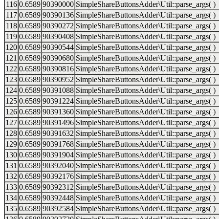
116
0.6589
90390000
SimpleShareButtonsAdder\Util::parse_args( )
117
0.6589
90390136
SimpleShareButtonsAdder\Util::parse_args( )
118
0.6589
90390272
SimpleShareButtonsAdder\Util::parse_args( )
119
0.6589
90390408
SimpleShareButtonsAdder\Util::parse_args( )
120
0.6589
90390544
SimpleShareButtonsAdder\Util::parse_args( )
121
0.6589
90390680
SimpleShareButtonsAdder\Util::parse_args( )
122
0.6589
90390816
SimpleShareButtonsAdder\Util::parse_args( )
123
0.6589
90390952
SimpleShareButtonsAdder\Util::parse_args( )
124
0.6589
90391088
SimpleShareButtonsAdder\Util::parse_args( )
125
0.6589
90391224
SimpleShareButtonsAdder\Util::parse_args( )
126
0.6589
90391360
SimpleShareButtonsAdder\Util::parse_args( )
127
0.6589
90391496
SimpleShareButtonsAdder\Util::parse_args( )
128
0.6589
90391632
SimpleShareButtonsAdder\Util::parse_args( )
129
0.6589
90391768
SimpleShareButtonsAdder\Util::parse_args( )
130
0.6589
90391904
SimpleShareButtonsAdder\Util::parse_args( )
131
0.6589
90392040
SimpleShareButtonsAdder\Util::parse_args( )
132
0.6589
90392176
SimpleShareButtonsAdder\Util::parse_args( )
133
0.6589
90392312
SimpleShareButtonsAdder\Util::parse_args( )
134
0.6589
90392448
SimpleShareButtonsAdder\Util::parse_args( )
135
0.6589
90392584
SimpleShareButtonsAdder\Util::parse_args( )