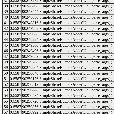
37
0.6587
90248272
SimpleShareButtonsAdder\Util::parse_args( )
38
0.6587
90248408
SimpleShareButtonsAdder\Util::parse_args( )
39
0.6587
90248544
SimpleShareButtonsAdder\Util::parse_args( )
40
0.6587
90248680
SimpleShareButtonsAdder\Util::parse_args( )
41
0.6587
90248816
SimpleShareButtonsAdder\Util::parse_args( )
42
0.6587
90248952
SimpleShareButtonsAdder\Util::parse_args( )
43
0.6587
90249088
SimpleShareButtonsAdder\Util::parse_args( )
44
0.6587
90249224
SimpleShareButtonsAdder\Util::parse_args( )
45
0.6587
90249360
SimpleShareButtonsAdder\Util::parse_args( )
46
0.6587
90249496
SimpleShareButtonsAdder\Util::parse_args( )
47
0.6587
90249632
SimpleShareButtonsAdder\Util::parse_args( )
48
0.6587
90249768
SimpleShareButtonsAdder\Util::parse_args( )
49
0.6587
90249904
SimpleShareButtonsAdder\Util::parse_args( )
50
0.6587
90250040
SimpleShareButtonsAdder\Util::parse_args( )
51
0.6587
90250176
SimpleShareButtonsAdder\Util::parse_args( )
52
0.6587
90250312
SimpleShareButtonsAdder\Util::parse_args( )
53
0.6587
90250448
SimpleShareButtonsAdder\Util::parse_args( )
54
0.6587
90250584
SimpleShareButtonsAdder\Util::parse_args( )
55
0.6587
90250720
SimpleShareButtonsAdder\Util::parse_args( )
56
0.6587
90250856
SimpleShareButtonsAdder\Util::parse_args( )
57
0.6587
90250992
SimpleShareButtonsAdder\Util::parse_args( )