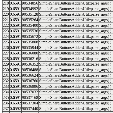
218
0.6591
90534856
SimpleShareButtonsAdder\Util::parse_args( )
219
0.6591
90534992
SimpleShareButtonsAdder\Util::parse_args( )
220
0.6591
90535128
SimpleShareButtonsAdder\Util::parse_args( )
221
0.6591
90535264
SimpleShareButtonsAdder\Util::parse_args( )
222
0.6591
90535400
SimpleShareButtonsAdder\Util::parse_args( )
223
0.6591
90535536
SimpleShareButtonsAdder\Util::parse_args( )
224
0.6591
90535672
SimpleShareButtonsAdder\Util::parse_args( )
225
0.6591
90535808
SimpleShareButtonsAdder\Util::parse_args( )
226
0.6591
90535944
SimpleShareButtonsAdder\Util::parse_args( )
227
0.6591
90536080
SimpleShareButtonsAdder\Util::parse_args( )
228
0.6591
90536216
SimpleShareButtonsAdder\Util::parse_args( )
229
0.6591
90536352
SimpleShareButtonsAdder\Util::parse_args( )
230
0.6591
90536488
SimpleShareButtonsAdder\Util::parse_args( )
231
0.6591
90536624
SimpleShareButtonsAdder\Util::parse_args( )
232
0.6591
90536760
SimpleShareButtonsAdder\Util::parse_args( )
233
0.6591
90536896
SimpleShareButtonsAdder\Util::parse_args( )
234
0.6591
90537032
SimpleShareButtonsAdder\Util::parse_args( )
235
0.6591
90537168
SimpleShareButtonsAdder\Util::parse_args( )
236
0.6592
90537304
SimpleShareButtonsAdder\Util::parse_args( )
237
0.6592
90537440
SimpleShareButtonsAdder\Util::parse_args( )