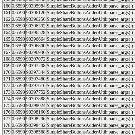
160
0.6590
90395984
SimpleShareButtonsAdder\Util::parse_args( )
161
0.6590
90396120
SimpleShareButtonsAdder\Util::parse_args( )
162
0.6590
90396256
SimpleShareButtonsAdder\Util::parse_args( )
163
0.6590
90396392
SimpleShareButtonsAdder\Util::parse_args( )
164
0.6590
90396528
SimpleShareButtonsAdder\Util::parse_args( )
165
0.6590
90396664
SimpleShareButtonsAdder\Util::parse_args( )
166
0.6590
90396800
SimpleShareButtonsAdder\Util::parse_args( )
167
0.6590
90396936
SimpleShareButtonsAdder\Util::parse_args( )
168
0.6590
90397072
SimpleShareButtonsAdder\Util::parse_args( )
169
0.6590
90397208
SimpleShareButtonsAdder\Util::parse_args( )
170
0.6590
90397344
SimpleShareButtonsAdder\Util::parse_args( )
171
0.6590
90397480
SimpleShareButtonsAdder\Util::parse_args( )
172
0.6590
90397616
SimpleShareButtonsAdder\Util::parse_args( )
173
0.6590
90397752
SimpleShareButtonsAdder\Util::parse_args( )
174
0.6590
90397888
SimpleShareButtonsAdder\Util::parse_args( )
175
0.6590
90398024
SimpleShareButtonsAdder\Util::parse_args( )
176
0.6590
90398160
SimpleShareButtonsAdder\Util::parse_args( )
177
0.6590
90398296
SimpleShareButtonsAdder\Util::parse_args( )
178
0.6590
90398432
SimpleShareButtonsAdder\Util::parse_args( )
179
0.6590
90398568
SimpleShareButtonsAdder\Util::parse_args( )