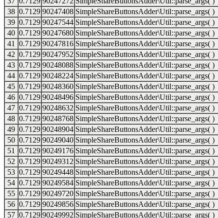
37
0.7129
90247272
SimpleShareButtonsAdder\Util::parse_args( )
38
0.7129
90247408
SimpleShareButtonsAdder\Util::parse_args( )
39
0.7129
90247544
SimpleShareButtonsAdder\Util::parse_args( )
40
0.7129
90247680
SimpleShareButtonsAdder\Util::parse_args( )
41
0.7129
90247816
SimpleShareButtonsAdder\Util::parse_args( )
42
0.7129
90247952
SimpleShareButtonsAdder\Util::parse_args( )
43
0.7129
90248088
SimpleShareButtonsAdder\Util::parse_args( )
44
0.7129
90248224
SimpleShareButtonsAdder\Util::parse_args( )
45
0.7129
90248360
SimpleShareButtonsAdder\Util::parse_args( )
46
0.7129
90248496
SimpleShareButtonsAdder\Util::parse_args( )
47
0.7129
90248632
SimpleShareButtonsAdder\Util::parse_args( )
48
0.7129
90248768
SimpleShareButtonsAdder\Util::parse_args( )
49
0.7129
90248904
SimpleShareButtonsAdder\Util::parse_args( )
50
0.7129
90249040
SimpleShareButtonsAdder\Util::parse_args( )
51
0.7129
90249176
SimpleShareButtonsAdder\Util::parse_args( )
52
0.7129
90249312
SimpleShareButtonsAdder\Util::parse_args( )
53
0.7129
90249448
SimpleShareButtonsAdder\Util::parse_args( )
54
0.7129
90249584
SimpleShareButtonsAdder\Util::parse_args( )
55
0.7129
90249720
SimpleShareButtonsAdder\Util::parse_args( )
56
0.7129
90249856
SimpleShareButtonsAdder\Util::parse_args( )
57
0.7129
90249992
SimpleShareButtonsAdder\Util::parse_args( )