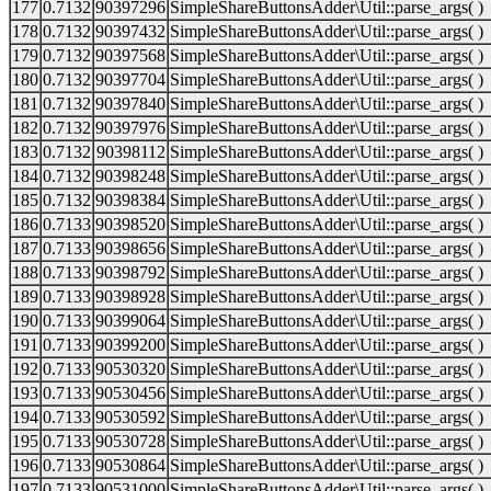
177
0.7132
90397296
SimpleShareButtonsAdder\Util::parse_args( )
178
0.7132
90397432
SimpleShareButtonsAdder\Util::parse_args( )
179
0.7132
90397568
SimpleShareButtonsAdder\Util::parse_args( )
180
0.7132
90397704
SimpleShareButtonsAdder\Util::parse_args( )
181
0.7132
90397840
SimpleShareButtonsAdder\Util::parse_args( )
182
0.7132
90397976
SimpleShareButtonsAdder\Util::parse_args( )
183
0.7132
90398112
SimpleShareButtonsAdder\Util::parse_args( )
184
0.7132
90398248
SimpleShareButtonsAdder\Util::parse_args( )
185
0.7132
90398384
SimpleShareButtonsAdder\Util::parse_args( )
186
0.7133
90398520
SimpleShareButtonsAdder\Util::parse_args( )
187
0.7133
90398656
SimpleShareButtonsAdder\Util::parse_args( )
188
0.7133
90398792
SimpleShareButtonsAdder\Util::parse_args( )
189
0.7133
90398928
SimpleShareButtonsAdder\Util::parse_args( )
190
0.7133
90399064
SimpleShareButtonsAdder\Util::parse_args( )
191
0.7133
90399200
SimpleShareButtonsAdder\Util::parse_args( )
192
0.7133
90530320
SimpleShareButtonsAdder\Util::parse_args( )
193
0.7133
90530456
SimpleShareButtonsAdder\Util::parse_args( )
194
0.7133
90530592
SimpleShareButtonsAdder\Util::parse_args( )
195
0.7133
90530728
SimpleShareButtonsAdder\Util::parse_args( )
196
0.7133
90530864
SimpleShareButtonsAdder\Util::parse_args( )
197
0.7133
90531000
SimpleShareButtonsAdder\Util::parse_args( )