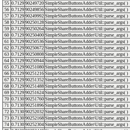
55
0.7129
90249720
SimpleShareButtonsAdder\Util::parse_args( )
56
0.7129
90249856
SimpleShareButtonsAdder\Util::parse_args( )
57
0.7129
90249992
SimpleShareButtonsAdder\Util::parse_args( )
58
0.7129
90250128
SimpleShareButtonsAdder\Util::parse_args( )
59
0.7129
90250264
SimpleShareButtonsAdder\Util::parse_args( )
60
0.7129
90250400
SimpleShareButtonsAdder\Util::parse_args( )
61
0.7129
90250536
SimpleShareButtonsAdder\Util::parse_args( )
62
0.7129
90250672
SimpleShareButtonsAdder\Util::parse_args( )
63
0.7129
90250808
SimpleShareButtonsAdder\Util::parse_args( )
64
0.7129
90250944
SimpleShareButtonsAdder\Util::parse_args( )
65
0.7129
90251080
SimpleShareButtonsAdder\Util::parse_args( )
66
0.7129
90251216
SimpleShareButtonsAdder\Util::parse_args( )
67
0.7129
90251352
SimpleShareButtonsAdder\Util::parse_args( )
68
0.7129
90251488
SimpleShareButtonsAdder\Util::parse_args( )
69
0.7129
90251624
SimpleShareButtonsAdder\Util::parse_args( )
70
0.7130
90251760
SimpleShareButtonsAdder\Util::parse_args( )
71
0.7130
90251896
SimpleShareButtonsAdder\Util::parse_args( )
72
0.7130
90252032
SimpleShareButtonsAdder\Util::parse_args( )
73
0.7130
90252168
SimpleShareButtonsAdder\Util::parse_args( )
74
0.7130
90252304
SimpleShareButtonsAdder\Util::parse_args( )