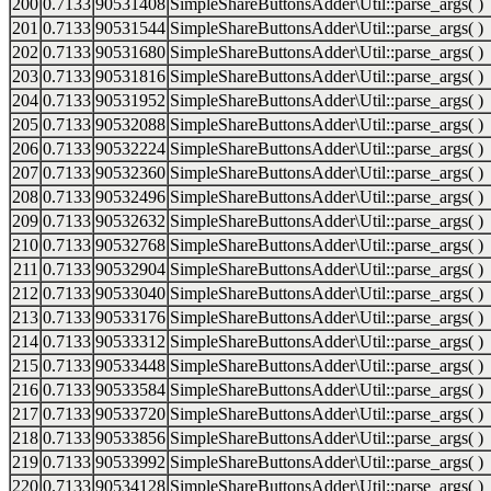
200
0.7133
90531408
SimpleShareButtonsAdder\Util::parse_args( )
201
0.7133
90531544
SimpleShareButtonsAdder\Util::parse_args( )
202
0.7133
90531680
SimpleShareButtonsAdder\Util::parse_args( )
203
0.7133
90531816
SimpleShareButtonsAdder\Util::parse_args( )
204
0.7133
90531952
SimpleShareButtonsAdder\Util::parse_args( )
205
0.7133
90532088
SimpleShareButtonsAdder\Util::parse_args( )
206
0.7133
90532224
SimpleShareButtonsAdder\Util::parse_args( )
207
0.7133
90532360
SimpleShareButtonsAdder\Util::parse_args( )
208
0.7133
90532496
SimpleShareButtonsAdder\Util::parse_args( )
209
0.7133
90532632
SimpleShareButtonsAdder\Util::parse_args( )
210
0.7133
90532768
SimpleShareButtonsAdder\Util::parse_args( )
211
0.7133
90532904
SimpleShareButtonsAdder\Util::parse_args( )
212
0.7133
90533040
SimpleShareButtonsAdder\Util::parse_args( )
213
0.7133
90533176
SimpleShareButtonsAdder\Util::parse_args( )
214
0.7133
90533312
SimpleShareButtonsAdder\Util::parse_args( )
215
0.7133
90533448
SimpleShareButtonsAdder\Util::parse_args( )
216
0.7133
90533584
SimpleShareButtonsAdder\Util::parse_args( )
217
0.7133
90533720
SimpleShareButtonsAdder\Util::parse_args( )
218
0.7133
90533856
SimpleShareButtonsAdder\Util::parse_args( )
219
0.7133
90533992
SimpleShareButtonsAdder\Util::parse_args( )
220
0.7133
90534128
SimpleShareButtonsAdder\Util::parse_args( )