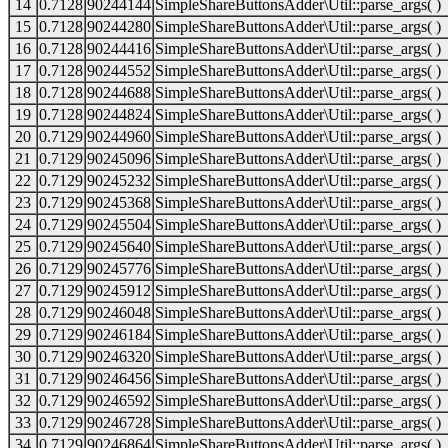
14
0.7128
90244144
SimpleShareButtonsAdder\Util::parse_args( )
15
0.7128
90244280
SimpleShareButtonsAdder\Util::parse_args( )
16
0.7128
90244416
SimpleShareButtonsAdder\Util::parse_args( )
17
0.7128
90244552
SimpleShareButtonsAdder\Util::parse_args( )
18
0.7128
90244688
SimpleShareButtonsAdder\Util::parse_args( )
19
0.7128
90244824
SimpleShareButtonsAdder\Util::parse_args( )
20
0.7129
90244960
SimpleShareButtonsAdder\Util::parse_args( )
21
0.7129
90245096
SimpleShareButtonsAdder\Util::parse_args( )
22
0.7129
90245232
SimpleShareButtonsAdder\Util::parse_args( )
23
0.7129
90245368
SimpleShareButtonsAdder\Util::parse_args( )
24
0.7129
90245504
SimpleShareButtonsAdder\Util::parse_args( )
25
0.7129
90245640
SimpleShareButtonsAdder\Util::parse_args( )
26
0.7129
90245776
SimpleShareButtonsAdder\Util::parse_args( )
27
0.7129
90245912
SimpleShareButtonsAdder\Util::parse_args( )
28
0.7129
90246048
SimpleShareButtonsAdder\Util::parse_args( )
29
0.7129
90246184
SimpleShareButtonsAdder\Util::parse_args( )
30
0.7129
90246320
SimpleShareButtonsAdder\Util::parse_args( )
31
0.7129
90246456
SimpleShareButtonsAdder\Util::parse_args( )
32
0.7129
90246592
SimpleShareButtonsAdder\Util::parse_args( )
33
0.7129
90246728
SimpleShareButtonsAdder\Util::parse_args( )
34
0.7129
90246864
SimpleShareButtonsAdder\Util::parse_args( )