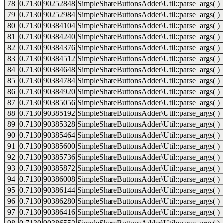
78
0.7130
90252848
SimpleShareButtonsAdder\Util::parse_args( )
79
0.7130
90252984
SimpleShareButtonsAdder\Util::parse_args( )
80
0.7130
90384104
SimpleShareButtonsAdder\Util::parse_args( )
81
0.7130
90384240
SimpleShareButtonsAdder\Util::parse_args( )
82
0.7130
90384376
SimpleShareButtonsAdder\Util::parse_args( )
83
0.7130
90384512
SimpleShareButtonsAdder\Util::parse_args( )
84
0.7130
90384648
SimpleShareButtonsAdder\Util::parse_args( )
85
0.7130
90384784
SimpleShareButtonsAdder\Util::parse_args( )
86
0.7130
90384920
SimpleShareButtonsAdder\Util::parse_args( )
87
0.7130
90385056
SimpleShareButtonsAdder\Util::parse_args( )
88
0.7130
90385192
SimpleShareButtonsAdder\Util::parse_args( )
89
0.7130
90385328
SimpleShareButtonsAdder\Util::parse_args( )
90
0.7130
90385464
SimpleShareButtonsAdder\Util::parse_args( )
91
0.7130
90385600
SimpleShareButtonsAdder\Util::parse_args( )
92
0.7130
90385736
SimpleShareButtonsAdder\Util::parse_args( )
93
0.7130
90385872
SimpleShareButtonsAdder\Util::parse_args( )
94
0.7130
90386008
SimpleShareButtonsAdder\Util::parse_args( )
95
0.7130
90386144
SimpleShareButtonsAdder\Util::parse_args( )
96
0.7130
90386280
SimpleShareButtonsAdder\Util::parse_args( )
97
0.7130
90386416
SimpleShareButtonsAdder\Util::parse_args( )
98
0.7130
90386552
SimpleShareButtonsAdder\Util::parse_args( )