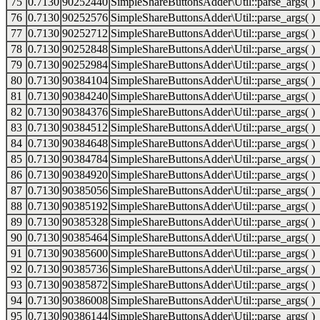
75
0.7130
90252440
SimpleShareButtonsAdder\Util::parse_args( )
76
0.7130
90252576
SimpleShareButtonsAdder\Util::parse_args( )
77
0.7130
90252712
SimpleShareButtonsAdder\Util::parse_args( )
78
0.7130
90252848
SimpleShareButtonsAdder\Util::parse_args( )
79
0.7130
90252984
SimpleShareButtonsAdder\Util::parse_args( )
80
0.7130
90384104
SimpleShareButtonsAdder\Util::parse_args( )
81
0.7130
90384240
SimpleShareButtonsAdder\Util::parse_args( )
82
0.7130
90384376
SimpleShareButtonsAdder\Util::parse_args( )
83
0.7130
90384512
SimpleShareButtonsAdder\Util::parse_args( )
84
0.7130
90384648
SimpleShareButtonsAdder\Util::parse_args( )
85
0.7130
90384784
SimpleShareButtonsAdder\Util::parse_args( )
86
0.7130
90384920
SimpleShareButtonsAdder\Util::parse_args( )
87
0.7130
90385056
SimpleShareButtonsAdder\Util::parse_args( )
88
0.7130
90385192
SimpleShareButtonsAdder\Util::parse_args( )
89
0.7130
90385328
SimpleShareButtonsAdder\Util::parse_args( )
90
0.7130
90385464
SimpleShareButtonsAdder\Util::parse_args( )
91
0.7130
90385600
SimpleShareButtonsAdder\Util::parse_args( )
92
0.7130
90385736
SimpleShareButtonsAdder\Util::parse_args( )
93
0.7130
90385872
SimpleShareButtonsAdder\Util::parse_args( )
94
0.7130
90386008
SimpleShareButtonsAdder\Util::parse_args( )
95
0.7130
90386144
SimpleShareButtonsAdder\Util::parse_args( )