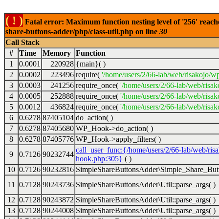
( ! )
Fatal error: Maximum function nesting level of '256' reach
share-buttons-adder/php/class-util.php on line
30
Call Stack
#
Time
Memory
Function
1
0.0001
220928
{main}( )
2
0.0002
223496
require(
'/home/users/2/66-lab/web/risakojo/w
3
0.0003
241256
require_once(
'/home/users/2/66-lab/web/risak
4
0.0005
252888
require_once(
'/home/users/2/66-lab/web/risak
5
0.0012
436824
require_once(
'/home/users/2/66-lab/web/risak
6
0.6278
87405104
do_action( )
7
0.6278
87405680
WP_Hook->do_action( )
8
0.6278
87405776
WP_Hook->apply_filters( )
call_user_func:{/home/users/2/66-lab/web/ris
9
0.7126
90232744
hook.php:305}
( )
10
0.7126
90232816
SimpleShareButtonsAdder\Simple_Share_Butt
11
0.7128
90243736
SimpleShareButtonsAdder\Util::parse_args( )
12
0.7128
90243872
SimpleShareButtonsAdder\Util::parse_args( )
13
0.7128
90244008
SimpleShareButtonsAdder\Util::parse_args( )