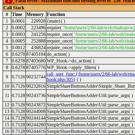
Fatal error: Maximum function nesting level of '256' reac
Call Stack
#
Time
Memory
Function
1
0.0001
220928
{main}( )
2
0.0002
223496
require(
'/home/users/2/66-lab/web/risakojo/w
3
0.0003
241256
require_once(
'/home/users/2/66-lab/web/risak
4
0.0005
252888
require_once(
'/home/users/2/66-lab/web/risak
5
0.0012
436824
require_once(
'/home/users/2/66-lab/web/risak
6
0.6278
87405104
do_action( )
7
0.6278
87405680
WP_Hook->do_action( )
8
0.6278
87405776
WP_Hook->apply_filters( )
call_user_func:{/home/users/2/66-lab/web/ris
9
0.7126
90232744
hook.php:305}
( )
10
0.7126
90232816
SimpleShareButtonsAdder\Simple_Share_Butt
11
0.7128
90243736
SimpleShareButtonsAdder\Util::parse_args( )
12
0.7128
90243872
SimpleShareButtonsAdder\Util::parse_args( )
13
0.7128
90244008
SimpleShareButtonsAdder\Util::parse_args( )
14
0.7128
90244144
SimpleShareButtonsAdder\Util::parse_args( )
15
0.7128
90244280
SimpleShareButtonsAdder\Util::parse_args( )
16
0.7128
90244416
SimpleShareButtonsAdder\Util::parse_args( )