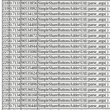
218
0.7133
90533856
SimpleShareButtonsAdder\Util::parse_args( )
219
0.7133
90533992
SimpleShareButtonsAdder\Util::parse_args( )
220
0.7133
90534128
SimpleShareButtonsAdder\Util::parse_args( )
221
0.7134
90534264
SimpleShareButtonsAdder\Util::parse_args( )
222
0.7134
90534400
SimpleShareButtonsAdder\Util::parse_args( )
223
0.7134
90534536
SimpleShareButtonsAdder\Util::parse_args( )
224
0.7134
90534672
SimpleShareButtonsAdder\Util::parse_args( )
225
0.7134
90534808
SimpleShareButtonsAdder\Util::parse_args( )
226
0.7134
90534944
SimpleShareButtonsAdder\Util::parse_args( )
227
0.7134
90535080
SimpleShareButtonsAdder\Util::parse_args( )
228
0.7134
90535216
SimpleShareButtonsAdder\Util::parse_args( )
229
0.7134
90535352
SimpleShareButtonsAdder\Util::parse_args( )
230
0.7134
90535488
SimpleShareButtonsAdder\Util::parse_args( )
231
0.7134
90535624
SimpleShareButtonsAdder\Util::parse_args( )
232
0.7134
90535760
SimpleShareButtonsAdder\Util::parse_args( )
233
0.7134
90535896
SimpleShareButtonsAdder\Util::parse_args( )
234
0.7134
90536032
SimpleShareButtonsAdder\Util::parse_args( )
235
0.7134
90536168
SimpleShareButtonsAdder\Util::parse_args( )
236
0.7134
90536304
SimpleShareButtonsAdder\Util::parse_args( )
237
0.7134
90536440
SimpleShareButtonsAdder\Util::parse_args( )