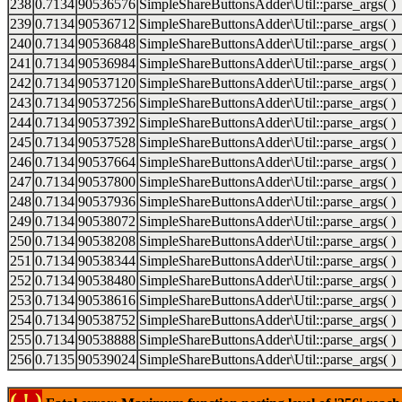
238
0.7134
90536576
SimpleShareButtonsAdder\Util::parse_args( )
239
0.7134
90536712
SimpleShareButtonsAdder\Util::parse_args( )
240
0.7134
90536848
SimpleShareButtonsAdder\Util::parse_args( )
241
0.7134
90536984
SimpleShareButtonsAdder\Util::parse_args( )
242
0.7134
90537120
SimpleShareButtonsAdder\Util::parse_args( )
243
0.7134
90537256
SimpleShareButtonsAdder\Util::parse_args( )
244
0.7134
90537392
SimpleShareButtonsAdder\Util::parse_args( )
245
0.7134
90537528
SimpleShareButtonsAdder\Util::parse_args( )
246
0.7134
90537664
SimpleShareButtonsAdder\Util::parse_args( )
247
0.7134
90537800
SimpleShareButtonsAdder\Util::parse_args( )
248
0.7134
90537936
SimpleShareButtonsAdder\Util::parse_args( )
249
0.7134
90538072
SimpleShareButtonsAdder\Util::parse_args( )
250
0.7134
90538208
SimpleShareButtonsAdder\Util::parse_args( )
251
0.7134
90538344
SimpleShareButtonsAdder\Util::parse_args( )
252
0.7134
90538480
SimpleShareButtonsAdder\Util::parse_args( )
253
0.7134
90538616
SimpleShareButtonsAdder\Util::parse_args( )
254
0.7134
90538752
SimpleShareButtonsAdder\Util::parse_args( )
255
0.7134
90538888
SimpleShareButtonsAdder\Util::parse_args( )
256
0.7135
90539024
SimpleShareButtonsAdder\Util::parse_args( )
( ! )