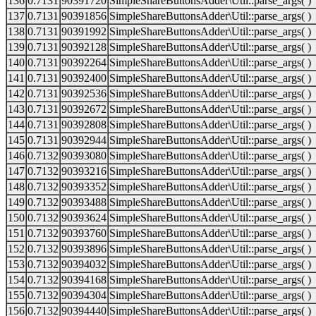
136
0.7131
90391720
SimpleShareButtonsAdder\Util::parse_args( )
137
0.7131
90391856
SimpleShareButtonsAdder\Util::parse_args( )
138
0.7131
90391992
SimpleShareButtonsAdder\Util::parse_args( )
139
0.7131
90392128
SimpleShareButtonsAdder\Util::parse_args( )
140
0.7131
90392264
SimpleShareButtonsAdder\Util::parse_args( )
141
0.7131
90392400
SimpleShareButtonsAdder\Util::parse_args( )
142
0.7131
90392536
SimpleShareButtonsAdder\Util::parse_args( )
143
0.7131
90392672
SimpleShareButtonsAdder\Util::parse_args( )
144
0.7131
90392808
SimpleShareButtonsAdder\Util::parse_args( )
145
0.7131
90392944
SimpleShareButtonsAdder\Util::parse_args( )
146
0.7132
90393080
SimpleShareButtonsAdder\Util::parse_args( )
147
0.7132
90393216
SimpleShareButtonsAdder\Util::parse_args( )
148
0.7132
90393352
SimpleShareButtonsAdder\Util::parse_args( )
149
0.7132
90393488
SimpleShareButtonsAdder\Util::parse_args( )
150
0.7132
90393624
SimpleShareButtonsAdder\Util::parse_args( )
151
0.7132
90393760
SimpleShareButtonsAdder\Util::parse_args( )
152
0.7132
90393896
SimpleShareButtonsAdder\Util::parse_args( )
153
0.7132
90394032
SimpleShareButtonsAdder\Util::parse_args( )
154
0.7132
90394168
SimpleShareButtonsAdder\Util::parse_args( )
155
0.7132
90394304
SimpleShareButtonsAdder\Util::parse_args( )
156
0.7132
90394440
SimpleShareButtonsAdder\Util::parse_args( )