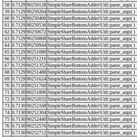
58
0.7129
90250128
SimpleShareButtonsAdder\Util::parse_args( )
59
0.7129
90250264
SimpleShareButtonsAdder\Util::parse_args( )
60
0.7129
90250400
SimpleShareButtonsAdder\Util::parse_args( )
61
0.7129
90250536
SimpleShareButtonsAdder\Util::parse_args( )
62
0.7129
90250672
SimpleShareButtonsAdder\Util::parse_args( )
63
0.7129
90250808
SimpleShareButtonsAdder\Util::parse_args( )
64
0.7129
90250944
SimpleShareButtonsAdder\Util::parse_args( )
65
0.7129
90251080
SimpleShareButtonsAdder\Util::parse_args( )
66
0.7129
90251216
SimpleShareButtonsAdder\Util::parse_args( )
67
0.7129
90251352
SimpleShareButtonsAdder\Util::parse_args( )
68
0.7129
90251488
SimpleShareButtonsAdder\Util::parse_args( )
69
0.7129
90251624
SimpleShareButtonsAdder\Util::parse_args( )
70
0.7130
90251760
SimpleShareButtonsAdder\Util::parse_args( )
71
0.7130
90251896
SimpleShareButtonsAdder\Util::parse_args( )
72
0.7130
90252032
SimpleShareButtonsAdder\Util::parse_args( )
73
0.7130
90252168
SimpleShareButtonsAdder\Util::parse_args( )
74
0.7130
90252304
SimpleShareButtonsAdder\Util::parse_args( )
75
0.7130
90252440
SimpleShareButtonsAdder\Util::parse_args( )
76
0.7130
90252576
SimpleShareButtonsAdder\Util::parse_args( )
77
0.7130
90252712
SimpleShareButtonsAdder\Util::parse_args( )