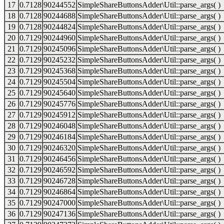
17
0.7128
90244552
SimpleShareButtonsAdder\Util::parse_args( )
18
0.7128
90244688
SimpleShareButtonsAdder\Util::parse_args( )
19
0.7128
90244824
SimpleShareButtonsAdder\Util::parse_args( )
20
0.7129
90244960
SimpleShareButtonsAdder\Util::parse_args( )
21
0.7129
90245096
SimpleShareButtonsAdder\Util::parse_args( )
22
0.7129
90245232
SimpleShareButtonsAdder\Util::parse_args( )
23
0.7129
90245368
SimpleShareButtonsAdder\Util::parse_args( )
24
0.7129
90245504
SimpleShareButtonsAdder\Util::parse_args( )
25
0.7129
90245640
SimpleShareButtonsAdder\Util::parse_args( )
26
0.7129
90245776
SimpleShareButtonsAdder\Util::parse_args( )
27
0.7129
90245912
SimpleShareButtonsAdder\Util::parse_args( )
28
0.7129
90246048
SimpleShareButtonsAdder\Util::parse_args( )
29
0.7129
90246184
SimpleShareButtonsAdder\Util::parse_args( )
30
0.7129
90246320
SimpleShareButtonsAdder\Util::parse_args( )
31
0.7129
90246456
SimpleShareButtonsAdder\Util::parse_args( )
32
0.7129
90246592
SimpleShareButtonsAdder\Util::parse_args( )
33
0.7129
90246728
SimpleShareButtonsAdder\Util::parse_args( )
34
0.7129
90246864
SimpleShareButtonsAdder\Util::parse_args( )
35
0.7129
90247000
SimpleShareButtonsAdder\Util::parse_args( )
36
0.7129
90247136
SimpleShareButtonsAdder\Util::parse_args( )