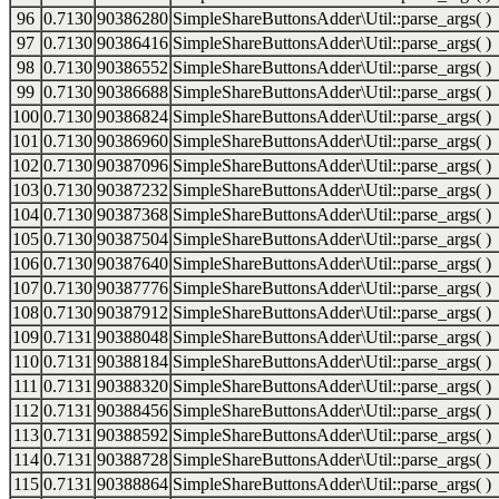
96
0.7130
90386280
SimpleShareButtonsAdder\Util::parse_args( )
97
0.7130
90386416
SimpleShareButtonsAdder\Util::parse_args( )
98
0.7130
90386552
SimpleShareButtonsAdder\Util::parse_args( )
99
0.7130
90386688
SimpleShareButtonsAdder\Util::parse_args( )
100
0.7130
90386824
SimpleShareButtonsAdder\Util::parse_args( )
101
0.7130
90386960
SimpleShareButtonsAdder\Util::parse_args( )
102
0.7130
90387096
SimpleShareButtonsAdder\Util::parse_args( )
103
0.7130
90387232
SimpleShareButtonsAdder\Util::parse_args( )
104
0.7130
90387368
SimpleShareButtonsAdder\Util::parse_args( )
105
0.7130
90387504
SimpleShareButtonsAdder\Util::parse_args( )
106
0.7130
90387640
SimpleShareButtonsAdder\Util::parse_args( )
107
0.7130
90387776
SimpleShareButtonsAdder\Util::parse_args( )
108
0.7130
90387912
SimpleShareButtonsAdder\Util::parse_args( )
109
0.7131
90388048
SimpleShareButtonsAdder\Util::parse_args( )
110
0.7131
90388184
SimpleShareButtonsAdder\Util::parse_args( )
111
0.7131
90388320
SimpleShareButtonsAdder\Util::parse_args( )
112
0.7131
90388456
SimpleShareButtonsAdder\Util::parse_args( )
113
0.7131
90388592
SimpleShareButtonsAdder\Util::parse_args( )
114
0.7131
90388728
SimpleShareButtonsAdder\Util::parse_args( )
115
0.7131
90388864
SimpleShareButtonsAdder\Util::parse_args( )