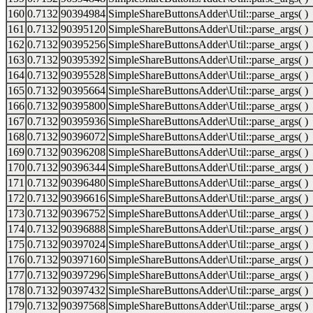
160
0.7132
90394984
SimpleShareButtonsAdder\Util::parse_args( )
161
0.7132
90395120
SimpleShareButtonsAdder\Util::parse_args( )
162
0.7132
90395256
SimpleShareButtonsAdder\Util::parse_args( )
163
0.7132
90395392
SimpleShareButtonsAdder\Util::parse_args( )
164
0.7132
90395528
SimpleShareButtonsAdder\Util::parse_args( )
165
0.7132
90395664
SimpleShareButtonsAdder\Util::parse_args( )
166
0.7132
90395800
SimpleShareButtonsAdder\Util::parse_args( )
167
0.7132
90395936
SimpleShareButtonsAdder\Util::parse_args( )
168
0.7132
90396072
SimpleShareButtonsAdder\Util::parse_args( )
169
0.7132
90396208
SimpleShareButtonsAdder\Util::parse_args( )
170
0.7132
90396344
SimpleShareButtonsAdder\Util::parse_args( )
171
0.7132
90396480
SimpleShareButtonsAdder\Util::parse_args( )
172
0.7132
90396616
SimpleShareButtonsAdder\Util::parse_args( )
173
0.7132
90396752
SimpleShareButtonsAdder\Util::parse_args( )
174
0.7132
90396888
SimpleShareButtonsAdder\Util::parse_args( )
175
0.7132
90397024
SimpleShareButtonsAdder\Util::parse_args( )
176
0.7132
90397160
SimpleShareButtonsAdder\Util::parse_args( )
177
0.7132
90397296
SimpleShareButtonsAdder\Util::parse_args( )
178
0.7132
90397432
SimpleShareButtonsAdder\Util::parse_args( )
179
0.7132
90397568
SimpleShareButtonsAdder\Util::parse_args( )