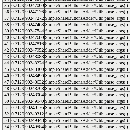
35
0.7129
90247000
SimpleShareButtonsAdder\Util::parse_args( )
36
0.7129
90247136
SimpleShareButtonsAdder\Util::parse_args( )
37
0.7129
90247272
SimpleShareButtonsAdder\Util::parse_args( )
38
0.7129
90247408
SimpleShareButtonsAdder\Util::parse_args( )
39
0.7129
90247544
SimpleShareButtonsAdder\Util::parse_args( )
40
0.7129
90247680
SimpleShareButtonsAdder\Util::parse_args( )
41
0.7129
90247816
SimpleShareButtonsAdder\Util::parse_args( )
42
0.7129
90247952
SimpleShareButtonsAdder\Util::parse_args( )
43
0.7129
90248088
SimpleShareButtonsAdder\Util::parse_args( )
44
0.7129
90248224
SimpleShareButtonsAdder\Util::parse_args( )
45
0.7129
90248360
SimpleShareButtonsAdder\Util::parse_args( )
46
0.7129
90248496
SimpleShareButtonsAdder\Util::parse_args( )
47
0.7129
90248632
SimpleShareButtonsAdder\Util::parse_args( )
48
0.7129
90248768
SimpleShareButtonsAdder\Util::parse_args( )
49
0.7129
90248904
SimpleShareButtonsAdder\Util::parse_args( )
50
0.7129
90249040
SimpleShareButtonsAdder\Util::parse_args( )
51
0.7129
90249176
SimpleShareButtonsAdder\Util::parse_args( )
52
0.7129
90249312
SimpleShareButtonsAdder\Util::parse_args( )
53
0.7129
90249448
SimpleShareButtonsAdder\Util::parse_args( )
54
0.7129
90249584
SimpleShareButtonsAdder\Util::parse_args( )