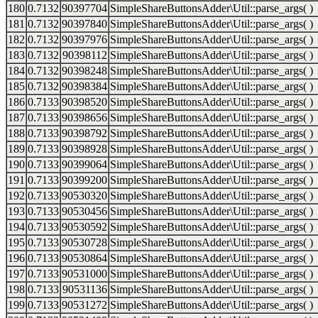
180
0.7132
90397704
SimpleShareButtonsAdder\Util::parse_args( )
181
0.7132
90397840
SimpleShareButtonsAdder\Util::parse_args( )
182
0.7132
90397976
SimpleShareButtonsAdder\Util::parse_args( )
183
0.7132
90398112
SimpleShareButtonsAdder\Util::parse_args( )
184
0.7132
90398248
SimpleShareButtonsAdder\Util::parse_args( )
185
0.7132
90398384
SimpleShareButtonsAdder\Util::parse_args( )
186
0.7133
90398520
SimpleShareButtonsAdder\Util::parse_args( )
187
0.7133
90398656
SimpleShareButtonsAdder\Util::parse_args( )
188
0.7133
90398792
SimpleShareButtonsAdder\Util::parse_args( )
189
0.7133
90398928
SimpleShareButtonsAdder\Util::parse_args( )
190
0.7133
90399064
SimpleShareButtonsAdder\Util::parse_args( )
191
0.7133
90399200
SimpleShareButtonsAdder\Util::parse_args( )
192
0.7133
90530320
SimpleShareButtonsAdder\Util::parse_args( )
193
0.7133
90530456
SimpleShareButtonsAdder\Util::parse_args( )
194
0.7133
90530592
SimpleShareButtonsAdder\Util::parse_args( )
195
0.7133
90530728
SimpleShareButtonsAdder\Util::parse_args( )
196
0.7133
90530864
SimpleShareButtonsAdder\Util::parse_args( )
197
0.7133
90531000
SimpleShareButtonsAdder\Util::parse_args( )
198
0.7133
90531136
SimpleShareButtonsAdder\Util::parse_args( )
199
0.7133
90531272
SimpleShareButtonsAdder\Util::parse_args( )