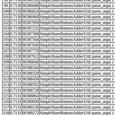
99
0.7130
90386688
SimpleShareButtonsAdder\Util::parse_args( )
100
0.7130
90386824
SimpleShareButtonsAdder\Util::parse_args( )
101
0.7130
90386960
SimpleShareButtonsAdder\Util::parse_args( )
102
0.7130
90387096
SimpleShareButtonsAdder\Util::parse_args( )
103
0.7130
90387232
SimpleShareButtonsAdder\Util::parse_args( )
104
0.7130
90387368
SimpleShareButtonsAdder\Util::parse_args( )
105
0.7130
90387504
SimpleShareButtonsAdder\Util::parse_args( )
106
0.7130
90387640
SimpleShareButtonsAdder\Util::parse_args( )
107
0.7130
90387776
SimpleShareButtonsAdder\Util::parse_args( )
108
0.7130
90387912
SimpleShareButtonsAdder\Util::parse_args( )
109
0.7131
90388048
SimpleShareButtonsAdder\Util::parse_args( )
110
0.7131
90388184
SimpleShareButtonsAdder\Util::parse_args( )
111
0.7131
90388320
SimpleShareButtonsAdder\Util::parse_args( )
112
0.7131
90388456
SimpleShareButtonsAdder\Util::parse_args( )
113
0.7131
90388592
SimpleShareButtonsAdder\Util::parse_args( )
114
0.7131
90388728
SimpleShareButtonsAdder\Util::parse_args( )
115
0.7131
90388864
SimpleShareButtonsAdder\Util::parse_args( )
116
0.7131
90389000
SimpleShareButtonsAdder\Util::parse_args( )
117
0.7131
90389136
SimpleShareButtonsAdder\Util::parse_args( )
118
0.7131
90389272
SimpleShareButtonsAdder\Util::parse_args( )