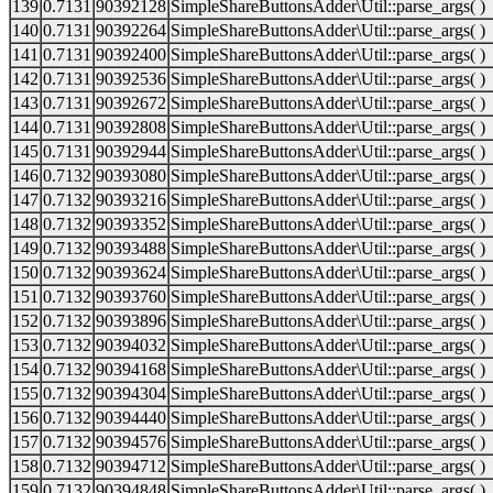
139
0.7131
90392128
SimpleShareButtonsAdder\Util::parse_args( )
140
0.7131
90392264
SimpleShareButtonsAdder\Util::parse_args( )
141
0.7131
90392400
SimpleShareButtonsAdder\Util::parse_args( )
142
0.7131
90392536
SimpleShareButtonsAdder\Util::parse_args( )
143
0.7131
90392672
SimpleShareButtonsAdder\Util::parse_args( )
144
0.7131
90392808
SimpleShareButtonsAdder\Util::parse_args( )
145
0.7131
90392944
SimpleShareButtonsAdder\Util::parse_args( )
146
0.7132
90393080
SimpleShareButtonsAdder\Util::parse_args( )
147
0.7132
90393216
SimpleShareButtonsAdder\Util::parse_args( )
148
0.7132
90393352
SimpleShareButtonsAdder\Util::parse_args( )
149
0.7132
90393488
SimpleShareButtonsAdder\Util::parse_args( )
150
0.7132
90393624
SimpleShareButtonsAdder\Util::parse_args( )
151
0.7132
90393760
SimpleShareButtonsAdder\Util::parse_args( )
152
0.7132
90393896
SimpleShareButtonsAdder\Util::parse_args( )
153
0.7132
90394032
SimpleShareButtonsAdder\Util::parse_args( )
154
0.7132
90394168
SimpleShareButtonsAdder\Util::parse_args( )
155
0.7132
90394304
SimpleShareButtonsAdder\Util::parse_args( )
156
0.7132
90394440
SimpleShareButtonsAdder\Util::parse_args( )
157
0.7132
90394576
SimpleShareButtonsAdder\Util::parse_args( )
158
0.7132
90394712
SimpleShareButtonsAdder\Util::parse_args( )
159
0.7132
90394848
SimpleShareButtonsAdder\Util::parse_args( )