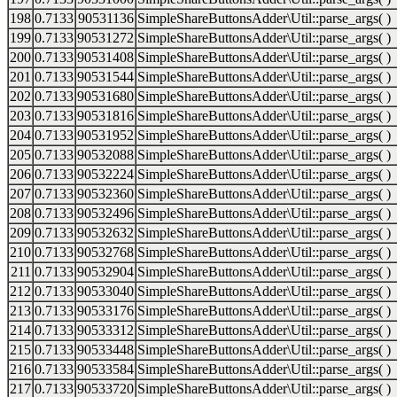
198
0.7133
90531136
SimpleShareButtonsAdder\Util::parse_args( )
199
0.7133
90531272
SimpleShareButtonsAdder\Util::parse_args( )
200
0.7133
90531408
SimpleShareButtonsAdder\Util::parse_args( )
201
0.7133
90531544
SimpleShareButtonsAdder\Util::parse_args( )
202
0.7133
90531680
SimpleShareButtonsAdder\Util::parse_args( )
203
0.7133
90531816
SimpleShareButtonsAdder\Util::parse_args( )
204
0.7133
90531952
SimpleShareButtonsAdder\Util::parse_args( )
205
0.7133
90532088
SimpleShareButtonsAdder\Util::parse_args( )
206
0.7133
90532224
SimpleShareButtonsAdder\Util::parse_args( )
207
0.7133
90532360
SimpleShareButtonsAdder\Util::parse_args( )
208
0.7133
90532496
SimpleShareButtonsAdder\Util::parse_args( )
209
0.7133
90532632
SimpleShareButtonsAdder\Util::parse_args( )
210
0.7133
90532768
SimpleShareButtonsAdder\Util::parse_args( )
211
0.7133
90532904
SimpleShareButtonsAdder\Util::parse_args( )
212
0.7133
90533040
SimpleShareButtonsAdder\Util::parse_args( )
213
0.7133
90533176
SimpleShareButtonsAdder\Util::parse_args( )
214
0.7133
90533312
SimpleShareButtonsAdder\Util::parse_args( )
215
0.7133
90533448
SimpleShareButtonsAdder\Util::parse_args( )
216
0.7133
90533584
SimpleShareButtonsAdder\Util::parse_args( )
217
0.7133
90533720
SimpleShareButtonsAdder\Util::parse_args( )