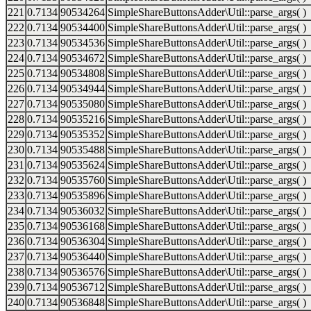
221
0.7134
90534264
SimpleShareButtonsAdder\Util::parse_args( )
222
0.7134
90534400
SimpleShareButtonsAdder\Util::parse_args( )
223
0.7134
90534536
SimpleShareButtonsAdder\Util::parse_args( )
224
0.7134
90534672
SimpleShareButtonsAdder\Util::parse_args( )
225
0.7134
90534808
SimpleShareButtonsAdder\Util::parse_args( )
226
0.7134
90534944
SimpleShareButtonsAdder\Util::parse_args( )
227
0.7134
90535080
SimpleShareButtonsAdder\Util::parse_args( )
228
0.7134
90535216
SimpleShareButtonsAdder\Util::parse_args( )
229
0.7134
90535352
SimpleShareButtonsAdder\Util::parse_args( )
230
0.7134
90535488
SimpleShareButtonsAdder\Util::parse_args( )
231
0.7134
90535624
SimpleShareButtonsAdder\Util::parse_args( )
232
0.7134
90535760
SimpleShareButtonsAdder\Util::parse_args( )
233
0.7134
90535896
SimpleShareButtonsAdder\Util::parse_args( )
234
0.7134
90536032
SimpleShareButtonsAdder\Util::parse_args( )
235
0.7134
90536168
SimpleShareButtonsAdder\Util::parse_args( )
236
0.7134
90536304
SimpleShareButtonsAdder\Util::parse_args( )
237
0.7134
90536440
SimpleShareButtonsAdder\Util::parse_args( )
238
0.7134
90536576
SimpleShareButtonsAdder\Util::parse_args( )
239
0.7134
90536712
SimpleShareButtonsAdder\Util::parse_args( )
240
0.7134
90536848
SimpleShareButtonsAdder\Util::parse_args( )