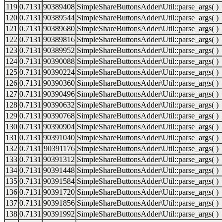
119
0.7131
90389408
SimpleShareButtonsAdder\Util::parse_args( )
120
0.7131
90389544
SimpleShareButtonsAdder\Util::parse_args( )
121
0.7131
90389680
SimpleShareButtonsAdder\Util::parse_args( )
122
0.7131
90389816
SimpleShareButtonsAdder\Util::parse_args( )
123
0.7131
90389952
SimpleShareButtonsAdder\Util::parse_args( )
124
0.7131
90390088
SimpleShareButtonsAdder\Util::parse_args( )
125
0.7131
90390224
SimpleShareButtonsAdder\Util::parse_args( )
126
0.7131
90390360
SimpleShareButtonsAdder\Util::parse_args( )
127
0.7131
90390496
SimpleShareButtonsAdder\Util::parse_args( )
128
0.7131
90390632
SimpleShareButtonsAdder\Util::parse_args( )
129
0.7131
90390768
SimpleShareButtonsAdder\Util::parse_args( )
130
0.7131
90390904
SimpleShareButtonsAdder\Util::parse_args( )
131
0.7131
90391040
SimpleShareButtonsAdder\Util::parse_args( )
132
0.7131
90391176
SimpleShareButtonsAdder\Util::parse_args( )
133
0.7131
90391312
SimpleShareButtonsAdder\Util::parse_args( )
134
0.7131
90391448
SimpleShareButtonsAdder\Util::parse_args( )
135
0.7131
90391584
SimpleShareButtonsAdder\Util::parse_args( )
136
0.7131
90391720
SimpleShareButtonsAdder\Util::parse_args( )
137
0.7131
90391856
SimpleShareButtonsAdder\Util::parse_args( )
138
0.7131
90391992
SimpleShareButtonsAdder\Util::parse_args( )