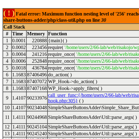
( ! )
Fatal error: Maximum function nesting level of '256' reach
share-buttons-adder/php/class-util.php on line
30
Call Stack
#
Time
Memory
Function
1
0.0001
220888
{main}( )
2
0.0002
223456
require(
'/home/users/2/66-lab/web/risakojo/w
3
0.0004
241216
require_once(
'/home/users/2/66-lab/web/risak
4
0.0006
252848
require_once(
'/home/users/2/66-lab/web/risak
5
0.0018
436784
require_once(
'/home/users/2/66-lab/web/risak
6
1.1683
87406496
do_action( )
7
1.1683
87407072
WP_Hook->do_action( )
8
1.1683
87407168
WP_Hook->apply_filters( )
call_user_func:{/home/users/2/66-lab/web/ris
9
1.4107
90233976
hook.php:305}
( )
10
1.4107
90234048
SimpleShareButtonsAdder\Simple_Share_Butt
11
1.4111
90244968
SimpleShareButtonsAdder\Util::parse_args( )
12
1.4111
90245104
SimpleShareButtonsAdder\Util::parse_args( )
13
1.4111
90245240
SimpleShareButtonsAdder\Util::parse_args( )