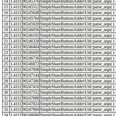
14
1.4111
90245376
SimpleShareButtonsAdder\Util::parse_args( )
15
1.4111
90245512
SimpleShareButtonsAdder\Util::parse_args( )
16
1.4111
90245648
SimpleShareButtonsAdder\Util::parse_args( )
17
1.4111
90245784
SimpleShareButtonsAdder\Util::parse_args( )
18
1.4111
90245920
SimpleShareButtonsAdder\Util::parse_args( )
19
1.4111
90246056
SimpleShareButtonsAdder\Util::parse_args( )
20
1.4111
90246192
SimpleShareButtonsAdder\Util::parse_args( )
21
1.4111
90246328
SimpleShareButtonsAdder\Util::parse_args( )
22
1.4111
90246464
SimpleShareButtonsAdder\Util::parse_args( )
23
1.4111
90246600
SimpleShareButtonsAdder\Util::parse_args( )
24
1.4111
90246736
SimpleShareButtonsAdder\Util::parse_args( )
25
1.4111
90246872
SimpleShareButtonsAdder\Util::parse_args( )
26
1.4111
90247008
SimpleShareButtonsAdder\Util::parse_args( )
27
1.4111
90247144
SimpleShareButtonsAdder\Util::parse_args( )
28
1.4111
90247280
SimpleShareButtonsAdder\Util::parse_args( )
29
1.4111
90247416
SimpleShareButtonsAdder\Util::parse_args( )
30
1.4111
90247552
SimpleShareButtonsAdder\Util::parse_args( )
31
1.4111
90247688
SimpleShareButtonsAdder\Util::parse_args( )
32
1.4111
90247824
SimpleShareButtonsAdder\Util::parse_args( )
33
1.4111
90247960
SimpleShareButtonsAdder\Util::parse_args( )
34
1.4111
90248096
SimpleShareButtonsAdder\Util::parse_args( )