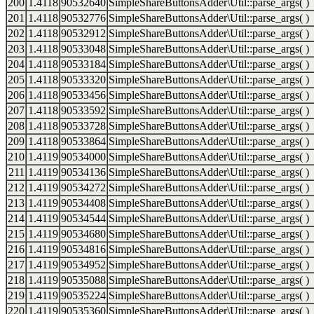
200
1.4118
90532640
SimpleShareButtonsAdder\Util::parse_args( )
201
1.4118
90532776
SimpleShareButtonsAdder\Util::parse_args( )
202
1.4118
90532912
SimpleShareButtonsAdder\Util::parse_args( )
203
1.4118
90533048
SimpleShareButtonsAdder\Util::parse_args( )
204
1.4118
90533184
SimpleShareButtonsAdder\Util::parse_args( )
205
1.4118
90533320
SimpleShareButtonsAdder\Util::parse_args( )
206
1.4118
90533456
SimpleShareButtonsAdder\Util::parse_args( )
207
1.4118
90533592
SimpleShareButtonsAdder\Util::parse_args( )
208
1.4118
90533728
SimpleShareButtonsAdder\Util::parse_args( )
209
1.4118
90533864
SimpleShareButtonsAdder\Util::parse_args( )
210
1.4119
90534000
SimpleShareButtonsAdder\Util::parse_args( )
211
1.4119
90534136
SimpleShareButtonsAdder\Util::parse_args( )
212
1.4119
90534272
SimpleShareButtonsAdder\Util::parse_args( )
213
1.4119
90534408
SimpleShareButtonsAdder\Util::parse_args( )
214
1.4119
90534544
SimpleShareButtonsAdder\Util::parse_args( )
215
1.4119
90534680
SimpleShareButtonsAdder\Util::parse_args( )
216
1.4119
90534816
SimpleShareButtonsAdder\Util::parse_args( )
217
1.4119
90534952
SimpleShareButtonsAdder\Util::parse_args( )
218
1.4119
90535088
SimpleShareButtonsAdder\Util::parse_args( )
219
1.4119
90535224
SimpleShareButtonsAdder\Util::parse_args( )
220
1.4119
90535360
SimpleShareButtonsAdder\Util::parse_args( )