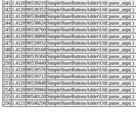
241
1.4120
90538216
SimpleShareButtonsAdder\Util::parse_args( )
242
1.4120
90538352
SimpleShareButtonsAdder\Util::parse_args( )
243
1.4120
90538488
SimpleShareButtonsAdder\Util::parse_args( )
244
1.4120
90538624
SimpleShareButtonsAdder\Util::parse_args( )
245
1.4120
90538760
SimpleShareButtonsAdder\Util::parse_args( )
246
1.4120
90538896
SimpleShareButtonsAdder\Util::parse_args( )
247
1.4120
90539032
SimpleShareButtonsAdder\Util::parse_args( )
248
1.4120
90539168
SimpleShareButtonsAdder\Util::parse_args( )
249
1.4120
90539304
SimpleShareButtonsAdder\Util::parse_args( )
250
1.4120
90539440
SimpleShareButtonsAdder\Util::parse_args( )
251
1.4120
90539576
SimpleShareButtonsAdder\Util::parse_args( )
252
1.4120
90539712
SimpleShareButtonsAdder\Util::parse_args( )
253
1.4120
90539848
SimpleShareButtonsAdder\Util::parse_args( )
254
1.4120
90539984
SimpleShareButtonsAdder\Util::parse_args( )
255
1.4120
90540120
SimpleShareButtonsAdder\Util::parse_args( )
256
1.4121
90540256
SimpleShareButtonsAdder\Util::parse_args( )