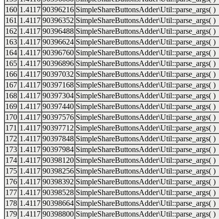
160
1.4117
90396216
SimpleShareButtonsAdder\Util::parse_args( )
161
1.4117
90396352
SimpleShareButtonsAdder\Util::parse_args( )
162
1.4117
90396488
SimpleShareButtonsAdder\Util::parse_args( )
163
1.4117
90396624
SimpleShareButtonsAdder\Util::parse_args( )
164
1.4117
90396760
SimpleShareButtonsAdder\Util::parse_args( )
165
1.4117
90396896
SimpleShareButtonsAdder\Util::parse_args( )
166
1.4117
90397032
SimpleShareButtonsAdder\Util::parse_args( )
167
1.4117
90397168
SimpleShareButtonsAdder\Util::parse_args( )
168
1.4117
90397304
SimpleShareButtonsAdder\Util::parse_args( )
169
1.4117
90397440
SimpleShareButtonsAdder\Util::parse_args( )
170
1.4117
90397576
SimpleShareButtonsAdder\Util::parse_args( )
171
1.4117
90397712
SimpleShareButtonsAdder\Util::parse_args( )
172
1.4117
90397848
SimpleShareButtonsAdder\Util::parse_args( )
173
1.4117
90397984
SimpleShareButtonsAdder\Util::parse_args( )
174
1.4117
90398120
SimpleShareButtonsAdder\Util::parse_args( )
175
1.4117
90398256
SimpleShareButtonsAdder\Util::parse_args( )
176
1.4117
90398392
SimpleShareButtonsAdder\Util::parse_args( )
177
1.4117
90398528
SimpleShareButtonsAdder\Util::parse_args( )
178
1.4117
90398664
SimpleShareButtonsAdder\Util::parse_args( )
179
1.4117
90398800
SimpleShareButtonsAdder\Util::parse_args( )