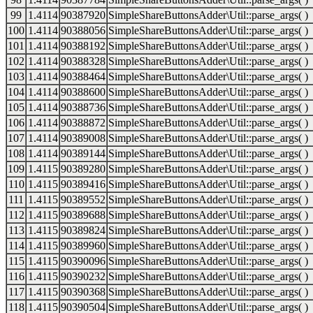
99
1.4114
90387920
SimpleShareButtonsAdder\Util::parse_args( )
100
1.4114
90388056
SimpleShareButtonsAdder\Util::parse_args( )
101
1.4114
90388192
SimpleShareButtonsAdder\Util::parse_args( )
102
1.4114
90388328
SimpleShareButtonsAdder\Util::parse_args( )
103
1.4114
90388464
SimpleShareButtonsAdder\Util::parse_args( )
104
1.4114
90388600
SimpleShareButtonsAdder\Util::parse_args( )
105
1.4114
90388736
SimpleShareButtonsAdder\Util::parse_args( )
106
1.4114
90388872
SimpleShareButtonsAdder\Util::parse_args( )
107
1.4114
90389008
SimpleShareButtonsAdder\Util::parse_args( )
108
1.4114
90389144
SimpleShareButtonsAdder\Util::parse_args( )
109
1.4115
90389280
SimpleShareButtonsAdder\Util::parse_args( )
110
1.4115
90389416
SimpleShareButtonsAdder\Util::parse_args( )
111
1.4115
90389552
SimpleShareButtonsAdder\Util::parse_args( )
112
1.4115
90389688
SimpleShareButtonsAdder\Util::parse_args( )
113
1.4115
90389824
SimpleShareButtonsAdder\Util::parse_args( )
114
1.4115
90389960
SimpleShareButtonsAdder\Util::parse_args( )
115
1.4115
90390096
SimpleShareButtonsAdder\Util::parse_args( )
116
1.4115
90390232
SimpleShareButtonsAdder\Util::parse_args( )
117
1.4115
90390368
SimpleShareButtonsAdder\Util::parse_args( )
118
1.4115
90390504
SimpleShareButtonsAdder\Util::parse_args( )