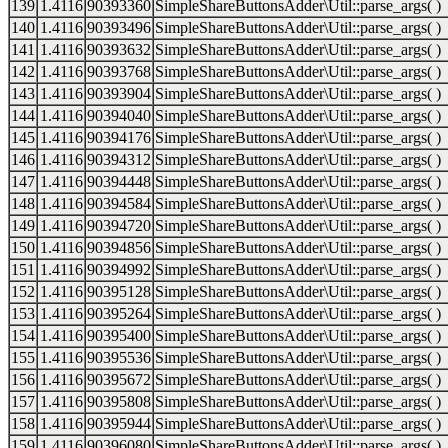
139
1.4116
90393360
SimpleShareButtonsAdder\Util::parse_args( )
140
1.4116
90393496
SimpleShareButtonsAdder\Util::parse_args( )
141
1.4116
90393632
SimpleShareButtonsAdder\Util::parse_args( )
142
1.4116
90393768
SimpleShareButtonsAdder\Util::parse_args( )
143
1.4116
90393904
SimpleShareButtonsAdder\Util::parse_args( )
144
1.4116
90394040
SimpleShareButtonsAdder\Util::parse_args( )
145
1.4116
90394176
SimpleShareButtonsAdder\Util::parse_args( )
146
1.4116
90394312
SimpleShareButtonsAdder\Util::parse_args( )
147
1.4116
90394448
SimpleShareButtonsAdder\Util::parse_args( )
148
1.4116
90394584
SimpleShareButtonsAdder\Util::parse_args( )
149
1.4116
90394720
SimpleShareButtonsAdder\Util::parse_args( )
150
1.4116
90394856
SimpleShareButtonsAdder\Util::parse_args( )
151
1.4116
90394992
SimpleShareButtonsAdder\Util::parse_args( )
152
1.4116
90395128
SimpleShareButtonsAdder\Util::parse_args( )
153
1.4116
90395264
SimpleShareButtonsAdder\Util::parse_args( )
154
1.4116
90395400
SimpleShareButtonsAdder\Util::parse_args( )
155
1.4116
90395536
SimpleShareButtonsAdder\Util::parse_args( )
156
1.4116
90395672
SimpleShareButtonsAdder\Util::parse_args( )
157
1.4116
90395808
SimpleShareButtonsAdder\Util::parse_args( )
158
1.4116
90395944
SimpleShareButtonsAdder\Util::parse_args( )
159
1.4116
90396080
SimpleShareButtonsAdder\Util::parse_args( )