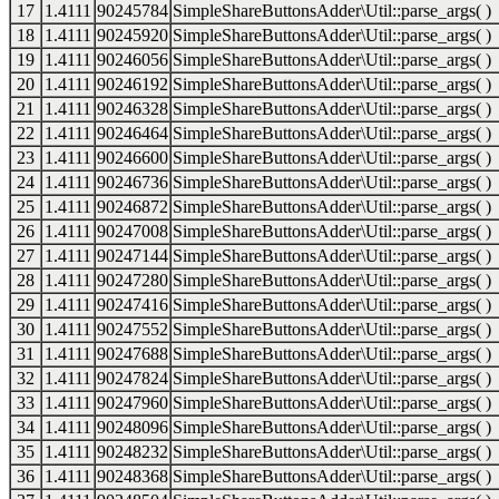
17
1.4111
90245784
SimpleShareButtonsAdder\Util::parse_args( )
18
1.4111
90245920
SimpleShareButtonsAdder\Util::parse_args( )
19
1.4111
90246056
SimpleShareButtonsAdder\Util::parse_args( )
20
1.4111
90246192
SimpleShareButtonsAdder\Util::parse_args( )
21
1.4111
90246328
SimpleShareButtonsAdder\Util::parse_args( )
22
1.4111
90246464
SimpleShareButtonsAdder\Util::parse_args( )
23
1.4111
90246600
SimpleShareButtonsAdder\Util::parse_args( )
24
1.4111
90246736
SimpleShareButtonsAdder\Util::parse_args( )
25
1.4111
90246872
SimpleShareButtonsAdder\Util::parse_args( )
26
1.4111
90247008
SimpleShareButtonsAdder\Util::parse_args( )
27
1.4111
90247144
SimpleShareButtonsAdder\Util::parse_args( )
28
1.4111
90247280
SimpleShareButtonsAdder\Util::parse_args( )
29
1.4111
90247416
SimpleShareButtonsAdder\Util::parse_args( )
30
1.4111
90247552
SimpleShareButtonsAdder\Util::parse_args( )
31
1.4111
90247688
SimpleShareButtonsAdder\Util::parse_args( )
32
1.4111
90247824
SimpleShareButtonsAdder\Util::parse_args( )
33
1.4111
90247960
SimpleShareButtonsAdder\Util::parse_args( )
34
1.4111
90248096
SimpleShareButtonsAdder\Util::parse_args( )
35
1.4111
90248232
SimpleShareButtonsAdder\Util::parse_args( )
36
1.4111
90248368
SimpleShareButtonsAdder\Util::parse_args( )