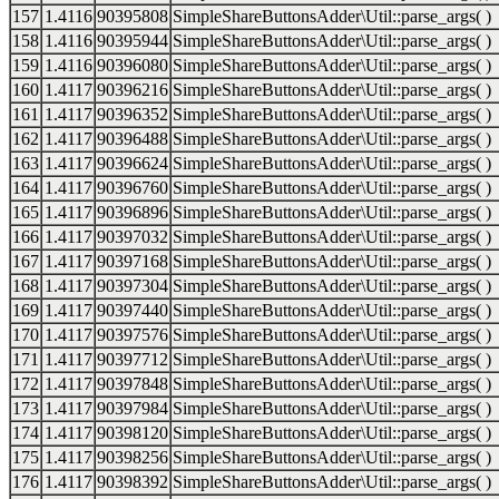
157
1.4116
90395808
SimpleShareButtonsAdder\Util::parse_args( )
158
1.4116
90395944
SimpleShareButtonsAdder\Util::parse_args( )
159
1.4116
90396080
SimpleShareButtonsAdder\Util::parse_args( )
160
1.4117
90396216
SimpleShareButtonsAdder\Util::parse_args( )
161
1.4117
90396352
SimpleShareButtonsAdder\Util::parse_args( )
162
1.4117
90396488
SimpleShareButtonsAdder\Util::parse_args( )
163
1.4117
90396624
SimpleShareButtonsAdder\Util::parse_args( )
164
1.4117
90396760
SimpleShareButtonsAdder\Util::parse_args( )
165
1.4117
90396896
SimpleShareButtonsAdder\Util::parse_args( )
166
1.4117
90397032
SimpleShareButtonsAdder\Util::parse_args( )
167
1.4117
90397168
SimpleShareButtonsAdder\Util::parse_args( )
168
1.4117
90397304
SimpleShareButtonsAdder\Util::parse_args( )
169
1.4117
90397440
SimpleShareButtonsAdder\Util::parse_args( )
170
1.4117
90397576
SimpleShareButtonsAdder\Util::parse_args( )
171
1.4117
90397712
SimpleShareButtonsAdder\Util::parse_args( )
172
1.4117
90397848
SimpleShareButtonsAdder\Util::parse_args( )
173
1.4117
90397984
SimpleShareButtonsAdder\Util::parse_args( )
174
1.4117
90398120
SimpleShareButtonsAdder\Util::parse_args( )
175
1.4117
90398256
SimpleShareButtonsAdder\Util::parse_args( )
176
1.4117
90398392
SimpleShareButtonsAdder\Util::parse_args( )