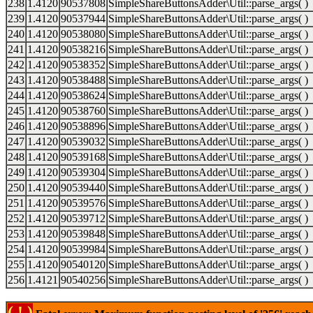
238
1.4120
90537808
SimpleShareButtonsAdder\Util::parse_args( )
239
1.4120
90537944
SimpleShareButtonsAdder\Util::parse_args( )
240
1.4120
90538080
SimpleShareButtonsAdder\Util::parse_args( )
241
1.4120
90538216
SimpleShareButtonsAdder\Util::parse_args( )
242
1.4120
90538352
SimpleShareButtonsAdder\Util::parse_args( )
243
1.4120
90538488
SimpleShareButtonsAdder\Util::parse_args( )
244
1.4120
90538624
SimpleShareButtonsAdder\Util::parse_args( )
245
1.4120
90538760
SimpleShareButtonsAdder\Util::parse_args( )
246
1.4120
90538896
SimpleShareButtonsAdder\Util::parse_args( )
247
1.4120
90539032
SimpleShareButtonsAdder\Util::parse_args( )
248
1.4120
90539168
SimpleShareButtonsAdder\Util::parse_args( )
249
1.4120
90539304
SimpleShareButtonsAdder\Util::parse_args( )
250
1.4120
90539440
SimpleShareButtonsAdder\Util::parse_args( )
251
1.4120
90539576
SimpleShareButtonsAdder\Util::parse_args( )
252
1.4120
90539712
SimpleShareButtonsAdder\Util::parse_args( )
253
1.4120
90539848
SimpleShareButtonsAdder\Util::parse_args( )
254
1.4120
90539984
SimpleShareButtonsAdder\Util::parse_args( )
255
1.4120
90540120
SimpleShareButtonsAdder\Util::parse_args( )
256
1.4121
90540256
SimpleShareButtonsAdder\Util::parse_args( )
( ! )