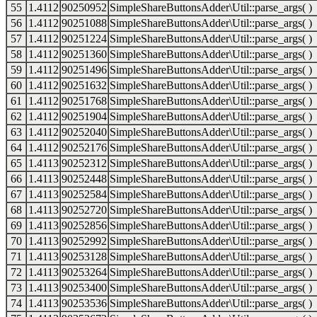
55
1.4112
90250952
SimpleShareButtonsAdder\Util::parse_args( )
56
1.4112
90251088
SimpleShareButtonsAdder\Util::parse_args( )
57
1.4112
90251224
SimpleShareButtonsAdder\Util::parse_args( )
58
1.4112
90251360
SimpleShareButtonsAdder\Util::parse_args( )
59
1.4112
90251496
SimpleShareButtonsAdder\Util::parse_args( )
60
1.4112
90251632
SimpleShareButtonsAdder\Util::parse_args( )
61
1.4112
90251768
SimpleShareButtonsAdder\Util::parse_args( )
62
1.4112
90251904
SimpleShareButtonsAdder\Util::parse_args( )
63
1.4112
90252040
SimpleShareButtonsAdder\Util::parse_args( )
64
1.4112
90252176
SimpleShareButtonsAdder\Util::parse_args( )
65
1.4113
90252312
SimpleShareButtonsAdder\Util::parse_args( )
66
1.4113
90252448
SimpleShareButtonsAdder\Util::parse_args( )
67
1.4113
90252584
SimpleShareButtonsAdder\Util::parse_args( )
68
1.4113
90252720
SimpleShareButtonsAdder\Util::parse_args( )
69
1.4113
90252856
SimpleShareButtonsAdder\Util::parse_args( )
70
1.4113
90252992
SimpleShareButtonsAdder\Util::parse_args( )
71
1.4113
90253128
SimpleShareButtonsAdder\Util::parse_args( )
72
1.4113
90253264
SimpleShareButtonsAdder\Util::parse_args( )
73
1.4113
90253400
SimpleShareButtonsAdder\Util::parse_args( )
74
1.4113
90253536
SimpleShareButtonsAdder\Util::parse_args( )