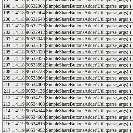
198
1.4118
90532368
SimpleShareButtonsAdder\Util::parse_args( )
199
1.4118
90532504
SimpleShareButtonsAdder\Util::parse_args( )
200
1.4118
90532640
SimpleShareButtonsAdder\Util::parse_args( )
201
1.4118
90532776
SimpleShareButtonsAdder\Util::parse_args( )
202
1.4118
90532912
SimpleShareButtonsAdder\Util::parse_args( )
203
1.4118
90533048
SimpleShareButtonsAdder\Util::parse_args( )
204
1.4118
90533184
SimpleShareButtonsAdder\Util::parse_args( )
205
1.4118
90533320
SimpleShareButtonsAdder\Util::parse_args( )
206
1.4118
90533456
SimpleShareButtonsAdder\Util::parse_args( )
207
1.4118
90533592
SimpleShareButtonsAdder\Util::parse_args( )
208
1.4118
90533728
SimpleShareButtonsAdder\Util::parse_args( )
209
1.4118
90533864
SimpleShareButtonsAdder\Util::parse_args( )
210
1.4119
90534000
SimpleShareButtonsAdder\Util::parse_args( )
211
1.4119
90534136
SimpleShareButtonsAdder\Util::parse_args( )
212
1.4119
90534272
SimpleShareButtonsAdder\Util::parse_args( )
213
1.4119
90534408
SimpleShareButtonsAdder\Util::parse_args( )
214
1.4119
90534544
SimpleShareButtonsAdder\Util::parse_args( )
215
1.4119
90534680
SimpleShareButtonsAdder\Util::parse_args( )
216
1.4119
90534816
SimpleShareButtonsAdder\Util::parse_args( )
217
1.4119
90534952
SimpleShareButtonsAdder\Util::parse_args( )