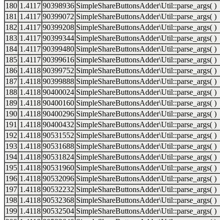
180
1.4117
90398936
SimpleShareButtonsAdder\Util::parse_args( )
181
1.4117
90399072
SimpleShareButtonsAdder\Util::parse_args( )
182
1.4117
90399208
SimpleShareButtonsAdder\Util::parse_args( )
183
1.4117
90399344
SimpleShareButtonsAdder\Util::parse_args( )
184
1.4117
90399480
SimpleShareButtonsAdder\Util::parse_args( )
185
1.4117
90399616
SimpleShareButtonsAdder\Util::parse_args( )
186
1.4118
90399752
SimpleShareButtonsAdder\Util::parse_args( )
187
1.4118
90399888
SimpleShareButtonsAdder\Util::parse_args( )
188
1.4118
90400024
SimpleShareButtonsAdder\Util::parse_args( )
189
1.4118
90400160
SimpleShareButtonsAdder\Util::parse_args( )
190
1.4118
90400296
SimpleShareButtonsAdder\Util::parse_args( )
191
1.4118
90400432
SimpleShareButtonsAdder\Util::parse_args( )
192
1.4118
90531552
SimpleShareButtonsAdder\Util::parse_args( )
193
1.4118
90531688
SimpleShareButtonsAdder\Util::parse_args( )
194
1.4118
90531824
SimpleShareButtonsAdder\Util::parse_args( )
195
1.4118
90531960
SimpleShareButtonsAdder\Util::parse_args( )
196
1.4118
90532096
SimpleShareButtonsAdder\Util::parse_args( )
197
1.4118
90532232
SimpleShareButtonsAdder\Util::parse_args( )
198
1.4118
90532368
SimpleShareButtonsAdder\Util::parse_args( )
199
1.4118
90532504
SimpleShareButtonsAdder\Util::parse_args( )