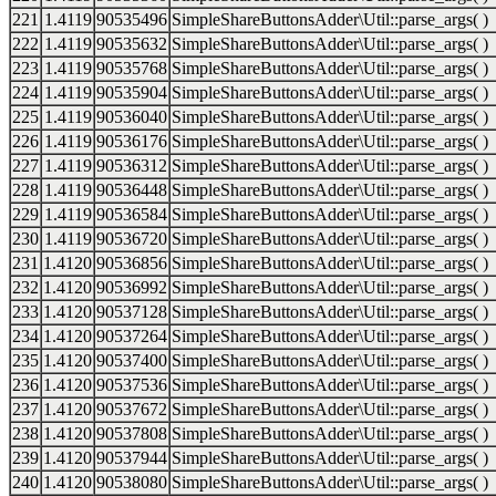
221
1.4119
90535496
SimpleShareButtonsAdder\Util::parse_args( )
222
1.4119
90535632
SimpleShareButtonsAdder\Util::parse_args( )
223
1.4119
90535768
SimpleShareButtonsAdder\Util::parse_args( )
224
1.4119
90535904
SimpleShareButtonsAdder\Util::parse_args( )
225
1.4119
90536040
SimpleShareButtonsAdder\Util::parse_args( )
226
1.4119
90536176
SimpleShareButtonsAdder\Util::parse_args( )
227
1.4119
90536312
SimpleShareButtonsAdder\Util::parse_args( )
228
1.4119
90536448
SimpleShareButtonsAdder\Util::parse_args( )
229
1.4119
90536584
SimpleShareButtonsAdder\Util::parse_args( )
230
1.4119
90536720
SimpleShareButtonsAdder\Util::parse_args( )
231
1.4120
90536856
SimpleShareButtonsAdder\Util::parse_args( )
232
1.4120
90536992
SimpleShareButtonsAdder\Util::parse_args( )
233
1.4120
90537128
SimpleShareButtonsAdder\Util::parse_args( )
234
1.4120
90537264
SimpleShareButtonsAdder\Util::parse_args( )
235
1.4120
90537400
SimpleShareButtonsAdder\Util::parse_args( )
236
1.4120
90537536
SimpleShareButtonsAdder\Util::parse_args( )
237
1.4120
90537672
SimpleShareButtonsAdder\Util::parse_args( )
238
1.4120
90537808
SimpleShareButtonsAdder\Util::parse_args( )
239
1.4120
90537944
SimpleShareButtonsAdder\Util::parse_args( )
240
1.4120
90538080
SimpleShareButtonsAdder\Util::parse_args( )