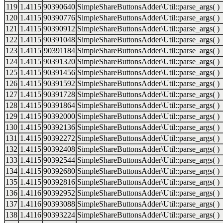
119
1.4115
90390640
SimpleShareButtonsAdder\Util::parse_args( )
120
1.4115
90390776
SimpleShareButtonsAdder\Util::parse_args( )
121
1.4115
90390912
SimpleShareButtonsAdder\Util::parse_args( )
122
1.4115
90391048
SimpleShareButtonsAdder\Util::parse_args( )
123
1.4115
90391184
SimpleShareButtonsAdder\Util::parse_args( )
124
1.4115
90391320
SimpleShareButtonsAdder\Util::parse_args( )
125
1.4115
90391456
SimpleShareButtonsAdder\Util::parse_args( )
126
1.4115
90391592
SimpleShareButtonsAdder\Util::parse_args( )
127
1.4115
90391728
SimpleShareButtonsAdder\Util::parse_args( )
128
1.4115
90391864
SimpleShareButtonsAdder\Util::parse_args( )
129
1.4115
90392000
SimpleShareButtonsAdder\Util::parse_args( )
130
1.4115
90392136
SimpleShareButtonsAdder\Util::parse_args( )
131
1.4115
90392272
SimpleShareButtonsAdder\Util::parse_args( )
132
1.4115
90392408
SimpleShareButtonsAdder\Util::parse_args( )
133
1.4115
90392544
SimpleShareButtonsAdder\Util::parse_args( )
134
1.4115
90392680
SimpleShareButtonsAdder\Util::parse_args( )
135
1.4115
90392816
SimpleShareButtonsAdder\Util::parse_args( )
136
1.4116
90392952
SimpleShareButtonsAdder\Util::parse_args( )
137
1.4116
90393088
SimpleShareButtonsAdder\Util::parse_args( )
138
1.4116
90393224
SimpleShareButtonsAdder\Util::parse_args( )