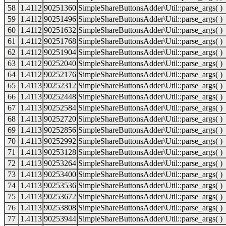
58
1.4112
90251360
SimpleShareButtonsAdder\Util::parse_args( )
59
1.4112
90251496
SimpleShareButtonsAdder\Util::parse_args( )
60
1.4112
90251632
SimpleShareButtonsAdder\Util::parse_args( )
61
1.4112
90251768
SimpleShareButtonsAdder\Util::parse_args( )
62
1.4112
90251904
SimpleShareButtonsAdder\Util::parse_args( )
63
1.4112
90252040
SimpleShareButtonsAdder\Util::parse_args( )
64
1.4112
90252176
SimpleShareButtonsAdder\Util::parse_args( )
65
1.4113
90252312
SimpleShareButtonsAdder\Util::parse_args( )
66
1.4113
90252448
SimpleShareButtonsAdder\Util::parse_args( )
67
1.4113
90252584
SimpleShareButtonsAdder\Util::parse_args( )
68
1.4113
90252720
SimpleShareButtonsAdder\Util::parse_args( )
69
1.4113
90252856
SimpleShareButtonsAdder\Util::parse_args( )
70
1.4113
90252992
SimpleShareButtonsAdder\Util::parse_args( )
71
1.4113
90253128
SimpleShareButtonsAdder\Util::parse_args( )
72
1.4113
90253264
SimpleShareButtonsAdder\Util::parse_args( )
73
1.4113
90253400
SimpleShareButtonsAdder\Util::parse_args( )
74
1.4113
90253536
SimpleShareButtonsAdder\Util::parse_args( )
75
1.4113
90253672
SimpleShareButtonsAdder\Util::parse_args( )
76
1.4113
90253808
SimpleShareButtonsAdder\Util::parse_args( )
77
1.4113
90253944
SimpleShareButtonsAdder\Util::parse_args( )