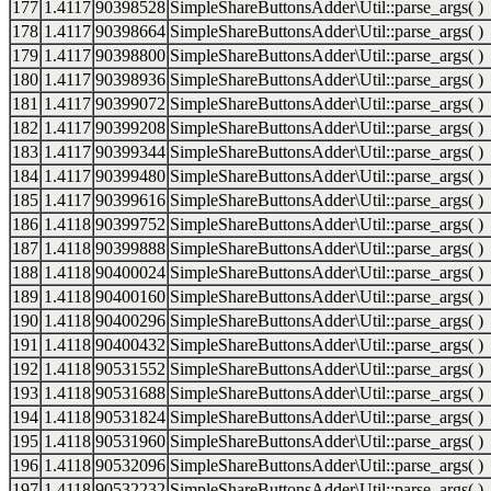
177
1.4117
90398528
SimpleShareButtonsAdder\Util::parse_args( )
178
1.4117
90398664
SimpleShareButtonsAdder\Util::parse_args( )
179
1.4117
90398800
SimpleShareButtonsAdder\Util::parse_args( )
180
1.4117
90398936
SimpleShareButtonsAdder\Util::parse_args( )
181
1.4117
90399072
SimpleShareButtonsAdder\Util::parse_args( )
182
1.4117
90399208
SimpleShareButtonsAdder\Util::parse_args( )
183
1.4117
90399344
SimpleShareButtonsAdder\Util::parse_args( )
184
1.4117
90399480
SimpleShareButtonsAdder\Util::parse_args( )
185
1.4117
90399616
SimpleShareButtonsAdder\Util::parse_args( )
186
1.4118
90399752
SimpleShareButtonsAdder\Util::parse_args( )
187
1.4118
90399888
SimpleShareButtonsAdder\Util::parse_args( )
188
1.4118
90400024
SimpleShareButtonsAdder\Util::parse_args( )
189
1.4118
90400160
SimpleShareButtonsAdder\Util::parse_args( )
190
1.4118
90400296
SimpleShareButtonsAdder\Util::parse_args( )
191
1.4118
90400432
SimpleShareButtonsAdder\Util::parse_args( )
192
1.4118
90531552
SimpleShareButtonsAdder\Util::parse_args( )
193
1.4118
90531688
SimpleShareButtonsAdder\Util::parse_args( )
194
1.4118
90531824
SimpleShareButtonsAdder\Util::parse_args( )
195
1.4118
90531960
SimpleShareButtonsAdder\Util::parse_args( )
196
1.4118
90532096
SimpleShareButtonsAdder\Util::parse_args( )
197
1.4118
90532232
SimpleShareButtonsAdder\Util::parse_args( )