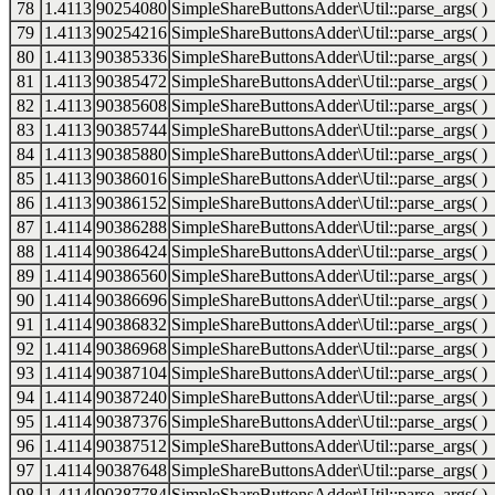
78
1.4113
90254080
SimpleShareButtonsAdder\Util::parse_args( )
79
1.4113
90254216
SimpleShareButtonsAdder\Util::parse_args( )
80
1.4113
90385336
SimpleShareButtonsAdder\Util::parse_args( )
81
1.4113
90385472
SimpleShareButtonsAdder\Util::parse_args( )
82
1.4113
90385608
SimpleShareButtonsAdder\Util::parse_args( )
83
1.4113
90385744
SimpleShareButtonsAdder\Util::parse_args( )
84
1.4113
90385880
SimpleShareButtonsAdder\Util::parse_args( )
85
1.4113
90386016
SimpleShareButtonsAdder\Util::parse_args( )
86
1.4113
90386152
SimpleShareButtonsAdder\Util::parse_args( )
87
1.4114
90386288
SimpleShareButtonsAdder\Util::parse_args( )
88
1.4114
90386424
SimpleShareButtonsAdder\Util::parse_args( )
89
1.4114
90386560
SimpleShareButtonsAdder\Util::parse_args( )
90
1.4114
90386696
SimpleShareButtonsAdder\Util::parse_args( )
91
1.4114
90386832
SimpleShareButtonsAdder\Util::parse_args( )
92
1.4114
90386968
SimpleShareButtonsAdder\Util::parse_args( )
93
1.4114
90387104
SimpleShareButtonsAdder\Util::parse_args( )
94
1.4114
90387240
SimpleShareButtonsAdder\Util::parse_args( )
95
1.4114
90387376
SimpleShareButtonsAdder\Util::parse_args( )
96
1.4114
90387512
SimpleShareButtonsAdder\Util::parse_args( )
97
1.4114
90387648
SimpleShareButtonsAdder\Util::parse_args( )
98
1.4114
90387784
SimpleShareButtonsAdder\Util::parse_args( )