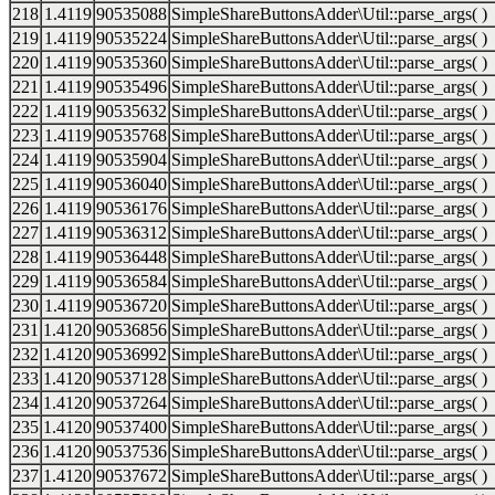
218
1.4119
90535088
SimpleShareButtonsAdder\Util::parse_args( )
219
1.4119
90535224
SimpleShareButtonsAdder\Util::parse_args( )
220
1.4119
90535360
SimpleShareButtonsAdder\Util::parse_args( )
221
1.4119
90535496
SimpleShareButtonsAdder\Util::parse_args( )
222
1.4119
90535632
SimpleShareButtonsAdder\Util::parse_args( )
223
1.4119
90535768
SimpleShareButtonsAdder\Util::parse_args( )
224
1.4119
90535904
SimpleShareButtonsAdder\Util::parse_args( )
225
1.4119
90536040
SimpleShareButtonsAdder\Util::parse_args( )
226
1.4119
90536176
SimpleShareButtonsAdder\Util::parse_args( )
227
1.4119
90536312
SimpleShareButtonsAdder\Util::parse_args( )
228
1.4119
90536448
SimpleShareButtonsAdder\Util::parse_args( )
229
1.4119
90536584
SimpleShareButtonsAdder\Util::parse_args( )
230
1.4119
90536720
SimpleShareButtonsAdder\Util::parse_args( )
231
1.4120
90536856
SimpleShareButtonsAdder\Util::parse_args( )
232
1.4120
90536992
SimpleShareButtonsAdder\Util::parse_args( )
233
1.4120
90537128
SimpleShareButtonsAdder\Util::parse_args( )
234
1.4120
90537264
SimpleShareButtonsAdder\Util::parse_args( )
235
1.4120
90537400
SimpleShareButtonsAdder\Util::parse_args( )
236
1.4120
90537536
SimpleShareButtonsAdder\Util::parse_args( )
237
1.4120
90537672
SimpleShareButtonsAdder\Util::parse_args( )