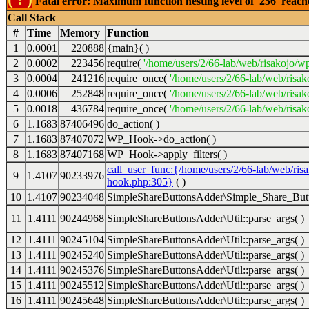
Fatal error: Maximum function nesting level of '256' reac
Call Stack
#
Time
Memory
Function
1
0.0001
220888
{main}( )
2
0.0002
223456
require(
'/home/users/2/66-lab/web/risakojo/w
3
0.0004
241216
require_once(
'/home/users/2/66-lab/web/risak
4
0.0006
252848
require_once(
'/home/users/2/66-lab/web/risak
5
0.0018
436784
require_once(
'/home/users/2/66-lab/web/risak
6
1.1683
87406496
do_action( )
7
1.1683
87407072
WP_Hook->do_action( )
8
1.1683
87407168
WP_Hook->apply_filters( )
call_user_func:{/home/users/2/66-lab/web/ris
9
1.4107
90233976
hook.php:305}
( )
10
1.4107
90234048
SimpleShareButtonsAdder\Simple_Share_Butt
11
1.4111
90244968
SimpleShareButtonsAdder\Util::parse_args( )
12
1.4111
90245104
SimpleShareButtonsAdder\Util::parse_args( )
13
1.4111
90245240
SimpleShareButtonsAdder\Util::parse_args( )
14
1.4111
90245376
SimpleShareButtonsAdder\Util::parse_args( )
15
1.4111
90245512
SimpleShareButtonsAdder\Util::parse_args( )
16
1.4111
90245648
SimpleShareButtonsAdder\Util::parse_args( )