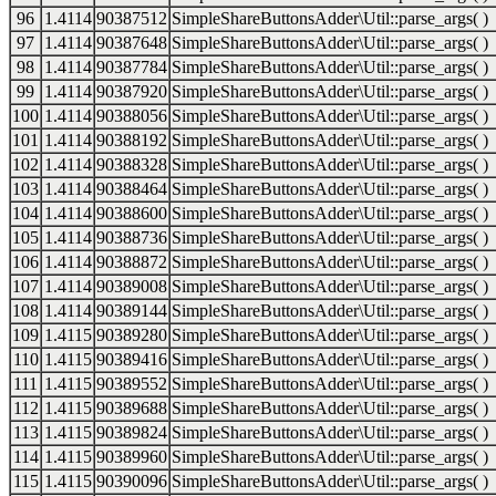
96
1.4114
90387512
SimpleShareButtonsAdder\Util::parse_args( )
97
1.4114
90387648
SimpleShareButtonsAdder\Util::parse_args( )
98
1.4114
90387784
SimpleShareButtonsAdder\Util::parse_args( )
99
1.4114
90387920
SimpleShareButtonsAdder\Util::parse_args( )
100
1.4114
90388056
SimpleShareButtonsAdder\Util::parse_args( )
101
1.4114
90388192
SimpleShareButtonsAdder\Util::parse_args( )
102
1.4114
90388328
SimpleShareButtonsAdder\Util::parse_args( )
103
1.4114
90388464
SimpleShareButtonsAdder\Util::parse_args( )
104
1.4114
90388600
SimpleShareButtonsAdder\Util::parse_args( )
105
1.4114
90388736
SimpleShareButtonsAdder\Util::parse_args( )
106
1.4114
90388872
SimpleShareButtonsAdder\Util::parse_args( )
107
1.4114
90389008
SimpleShareButtonsAdder\Util::parse_args( )
108
1.4114
90389144
SimpleShareButtonsAdder\Util::parse_args( )
109
1.4115
90389280
SimpleShareButtonsAdder\Util::parse_args( )
110
1.4115
90389416
SimpleShareButtonsAdder\Util::parse_args( )
111
1.4115
90389552
SimpleShareButtonsAdder\Util::parse_args( )
112
1.4115
90389688
SimpleShareButtonsAdder\Util::parse_args( )
113
1.4115
90389824
SimpleShareButtonsAdder\Util::parse_args( )
114
1.4115
90389960
SimpleShareButtonsAdder\Util::parse_args( )
115
1.4115
90390096
SimpleShareButtonsAdder\Util::parse_args( )