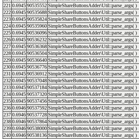
221
0.6945
90535552
SimpleShareButtonsAdder\Util::parse_args( )
222
0.6945
90535688
SimpleShareButtonsAdder\Util::parse_args( )
223
0.6945
90535824
SimpleShareButtonsAdder\Util::parse_args( )
224
0.6945
90535960
SimpleShareButtonsAdder\Util::parse_args( )
225
0.6945
90536096
SimpleShareButtonsAdder\Util::parse_args( )
226
0.6945
90536232
SimpleShareButtonsAdder\Util::parse_args( )
227
0.6945
90536368
SimpleShareButtonsAdder\Util::parse_args( )
228
0.6945
90536504
SimpleShareButtonsAdder\Util::parse_args( )
229
0.6945
90536640
SimpleShareButtonsAdder\Util::parse_args( )
230
0.6945
90536776
SimpleShareButtonsAdder\Util::parse_args( )
231
0.6945
90536912
SimpleShareButtonsAdder\Util::parse_args( )
232
0.6945
90537048
SimpleShareButtonsAdder\Util::parse_args( )
233
0.6945
90537184
SimpleShareButtonsAdder\Util::parse_args( )
234
0.6945
90537320
SimpleShareButtonsAdder\Util::parse_args( )
235
0.6945
90537456
SimpleShareButtonsAdder\Util::parse_args( )
236
0.6946
90537592
SimpleShareButtonsAdder\Util::parse_args( )
237
0.6946
90537728
SimpleShareButtonsAdder\Util::parse_args( )
238
0.6946
90537864
SimpleShareButtonsAdder\Util::parse_args( )
239
0.6946
90538000
SimpleShareButtonsAdder\Util::parse_args( )
240
0.6946
90538136
SimpleShareButtonsAdder\Util::parse_args( )