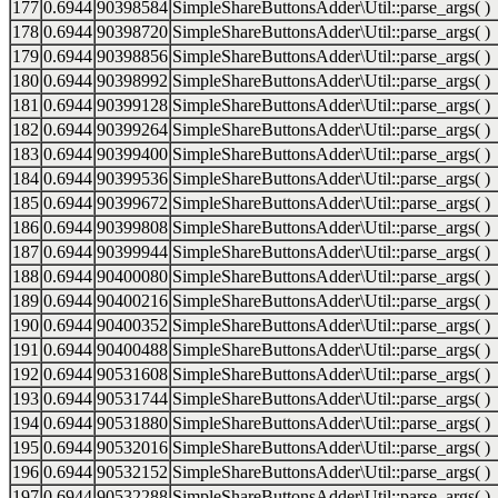
177
0.6944
90398584
SimpleShareButtonsAdder\Util::parse_args( )
178
0.6944
90398720
SimpleShareButtonsAdder\Util::parse_args( )
179
0.6944
90398856
SimpleShareButtonsAdder\Util::parse_args( )
180
0.6944
90398992
SimpleShareButtonsAdder\Util::parse_args( )
181
0.6944
90399128
SimpleShareButtonsAdder\Util::parse_args( )
182
0.6944
90399264
SimpleShareButtonsAdder\Util::parse_args( )
183
0.6944
90399400
SimpleShareButtonsAdder\Util::parse_args( )
184
0.6944
90399536
SimpleShareButtonsAdder\Util::parse_args( )
185
0.6944
90399672
SimpleShareButtonsAdder\Util::parse_args( )
186
0.6944
90399808
SimpleShareButtonsAdder\Util::parse_args( )
187
0.6944
90399944
SimpleShareButtonsAdder\Util::parse_args( )
188
0.6944
90400080
SimpleShareButtonsAdder\Util::parse_args( )
189
0.6944
90400216
SimpleShareButtonsAdder\Util::parse_args( )
190
0.6944
90400352
SimpleShareButtonsAdder\Util::parse_args( )
191
0.6944
90400488
SimpleShareButtonsAdder\Util::parse_args( )
192
0.6944
90531608
SimpleShareButtonsAdder\Util::parse_args( )
193
0.6944
90531744
SimpleShareButtonsAdder\Util::parse_args( )
194
0.6944
90531880
SimpleShareButtonsAdder\Util::parse_args( )
195
0.6944
90532016
SimpleShareButtonsAdder\Util::parse_args( )
196
0.6944
90532152
SimpleShareButtonsAdder\Util::parse_args( )
197
0.6944
90532288
SimpleShareButtonsAdder\Util::parse_args( )