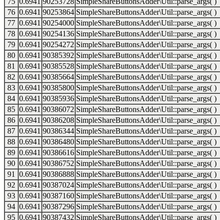
75
0.6941
90253728
SimpleShareButtonsAdder\Util::parse_args( )
76
0.6941
90253864
SimpleShareButtonsAdder\Util::parse_args( )
77
0.6941
90254000
SimpleShareButtonsAdder\Util::parse_args( )
78
0.6941
90254136
SimpleShareButtonsAdder\Util::parse_args( )
79
0.6941
90254272
SimpleShareButtonsAdder\Util::parse_args( )
80
0.6941
90385392
SimpleShareButtonsAdder\Util::parse_args( )
81
0.6941
90385528
SimpleShareButtonsAdder\Util::parse_args( )
82
0.6941
90385664
SimpleShareButtonsAdder\Util::parse_args( )
83
0.6941
90385800
SimpleShareButtonsAdder\Util::parse_args( )
84
0.6941
90385936
SimpleShareButtonsAdder\Util::parse_args( )
85
0.6941
90386072
SimpleShareButtonsAdder\Util::parse_args( )
86
0.6941
90386208
SimpleShareButtonsAdder\Util::parse_args( )
87
0.6941
90386344
SimpleShareButtonsAdder\Util::parse_args( )
88
0.6941
90386480
SimpleShareButtonsAdder\Util::parse_args( )
89
0.6941
90386616
SimpleShareButtonsAdder\Util::parse_args( )
90
0.6941
90386752
SimpleShareButtonsAdder\Util::parse_args( )
91
0.6941
90386888
SimpleShareButtonsAdder\Util::parse_args( )
92
0.6941
90387024
SimpleShareButtonsAdder\Util::parse_args( )
93
0.6941
90387160
SimpleShareButtonsAdder\Util::parse_args( )
94
0.6941
90387296
SimpleShareButtonsAdder\Util::parse_args( )
95
0.6941
90387432
SimpleShareButtonsAdder\Util::parse_args( )