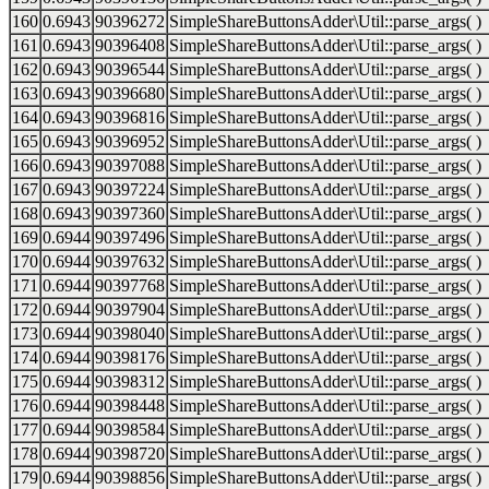
160
0.6943
90396272
SimpleShareButtonsAdder\Util::parse_args( )
161
0.6943
90396408
SimpleShareButtonsAdder\Util::parse_args( )
162
0.6943
90396544
SimpleShareButtonsAdder\Util::parse_args( )
163
0.6943
90396680
SimpleShareButtonsAdder\Util::parse_args( )
164
0.6943
90396816
SimpleShareButtonsAdder\Util::parse_args( )
165
0.6943
90396952
SimpleShareButtonsAdder\Util::parse_args( )
166
0.6943
90397088
SimpleShareButtonsAdder\Util::parse_args( )
167
0.6943
90397224
SimpleShareButtonsAdder\Util::parse_args( )
168
0.6943
90397360
SimpleShareButtonsAdder\Util::parse_args( )
169
0.6944
90397496
SimpleShareButtonsAdder\Util::parse_args( )
170
0.6944
90397632
SimpleShareButtonsAdder\Util::parse_args( )
171
0.6944
90397768
SimpleShareButtonsAdder\Util::parse_args( )
172
0.6944
90397904
SimpleShareButtonsAdder\Util::parse_args( )
173
0.6944
90398040
SimpleShareButtonsAdder\Util::parse_args( )
174
0.6944
90398176
SimpleShareButtonsAdder\Util::parse_args( )
175
0.6944
90398312
SimpleShareButtonsAdder\Util::parse_args( )
176
0.6944
90398448
SimpleShareButtonsAdder\Util::parse_args( )
177
0.6944
90398584
SimpleShareButtonsAdder\Util::parse_args( )
178
0.6944
90398720
SimpleShareButtonsAdder\Util::parse_args( )
179
0.6944
90398856
SimpleShareButtonsAdder\Util::parse_args( )