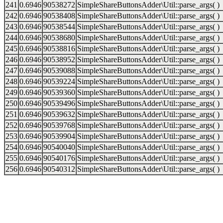
241
0.6946
90538272
SimpleShareButtonsAdder\Util::parse_args( )
242
0.6946
90538408
SimpleShareButtonsAdder\Util::parse_args( )
243
0.6946
90538544
SimpleShareButtonsAdder\Util::parse_args( )
244
0.6946
90538680
SimpleShareButtonsAdder\Util::parse_args( )
245
0.6946
90538816
SimpleShareButtonsAdder\Util::parse_args( )
246
0.6946
90538952
SimpleShareButtonsAdder\Util::parse_args( )
247
0.6946
90539088
SimpleShareButtonsAdder\Util::parse_args( )
248
0.6946
90539224
SimpleShareButtonsAdder\Util::parse_args( )
249
0.6946
90539360
SimpleShareButtonsAdder\Util::parse_args( )
250
0.6946
90539496
SimpleShareButtonsAdder\Util::parse_args( )
251
0.6946
90539632
SimpleShareButtonsAdder\Util::parse_args( )
252
0.6946
90539768
SimpleShareButtonsAdder\Util::parse_args( )
253
0.6946
90539904
SimpleShareButtonsAdder\Util::parse_args( )
254
0.6946
90540040
SimpleShareButtonsAdder\Util::parse_args( )
255
0.6946
90540176
SimpleShareButtonsAdder\Util::parse_args( )
256
0.6946
90540312
SimpleShareButtonsAdder\Util::parse_args( )