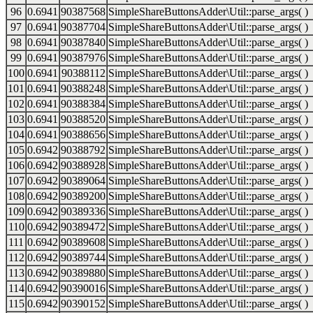
96
0.6941
90387568
SimpleShareButtonsAdder\Util::parse_args( )
97
0.6941
90387704
SimpleShareButtonsAdder\Util::parse_args( )
98
0.6941
90387840
SimpleShareButtonsAdder\Util::parse_args( )
99
0.6941
90387976
SimpleShareButtonsAdder\Util::parse_args( )
100
0.6941
90388112
SimpleShareButtonsAdder\Util::parse_args( )
101
0.6941
90388248
SimpleShareButtonsAdder\Util::parse_args( )
102
0.6941
90388384
SimpleShareButtonsAdder\Util::parse_args( )
103
0.6941
90388520
SimpleShareButtonsAdder\Util::parse_args( )
104
0.6941
90388656
SimpleShareButtonsAdder\Util::parse_args( )
105
0.6942
90388792
SimpleShareButtonsAdder\Util::parse_args( )
106
0.6942
90388928
SimpleShareButtonsAdder\Util::parse_args( )
107
0.6942
90389064
SimpleShareButtonsAdder\Util::parse_args( )
108
0.6942
90389200
SimpleShareButtonsAdder\Util::parse_args( )
109
0.6942
90389336
SimpleShareButtonsAdder\Util::parse_args( )
110
0.6942
90389472
SimpleShareButtonsAdder\Util::parse_args( )
111
0.6942
90389608
SimpleShareButtonsAdder\Util::parse_args( )
112
0.6942
90389744
SimpleShareButtonsAdder\Util::parse_args( )
113
0.6942
90389880
SimpleShareButtonsAdder\Util::parse_args( )
114
0.6942
90390016
SimpleShareButtonsAdder\Util::parse_args( )
115
0.6942
90390152
SimpleShareButtonsAdder\Util::parse_args( )