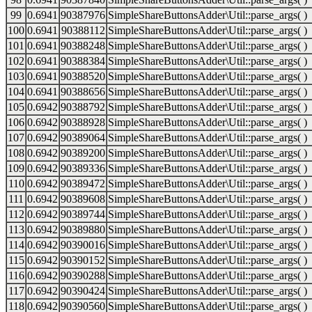
99
0.6941
90387976
SimpleShareButtonsAdder\Util::parse_args( )
100
0.6941
90388112
SimpleShareButtonsAdder\Util::parse_args( )
101
0.6941
90388248
SimpleShareButtonsAdder\Util::parse_args( )
102
0.6941
90388384
SimpleShareButtonsAdder\Util::parse_args( )
103
0.6941
90388520
SimpleShareButtonsAdder\Util::parse_args( )
104
0.6941
90388656
SimpleShareButtonsAdder\Util::parse_args( )
105
0.6942
90388792
SimpleShareButtonsAdder\Util::parse_args( )
106
0.6942
90388928
SimpleShareButtonsAdder\Util::parse_args( )
107
0.6942
90389064
SimpleShareButtonsAdder\Util::parse_args( )
108
0.6942
90389200
SimpleShareButtonsAdder\Util::parse_args( )
109
0.6942
90389336
SimpleShareButtonsAdder\Util::parse_args( )
110
0.6942
90389472
SimpleShareButtonsAdder\Util::parse_args( )
111
0.6942
90389608
SimpleShareButtonsAdder\Util::parse_args( )
112
0.6942
90389744
SimpleShareButtonsAdder\Util::parse_args( )
113
0.6942
90389880
SimpleShareButtonsAdder\Util::parse_args( )
114
0.6942
90390016
SimpleShareButtonsAdder\Util::parse_args( )
115
0.6942
90390152
SimpleShareButtonsAdder\Util::parse_args( )
116
0.6942
90390288
SimpleShareButtonsAdder\Util::parse_args( )
117
0.6942
90390424
SimpleShareButtonsAdder\Util::parse_args( )
118
0.6942
90390560
SimpleShareButtonsAdder\Util::parse_args( )