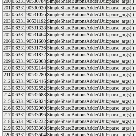
200
0.6331
90530784
SimpleShareButtonsAdder\Util::parse_args( )
201
0.6331
90530920
SimpleShareButtonsAdder\Util::parse_args( )
202
0.6331
90531056
SimpleShareButtonsAdder\Util::parse_args( )
203
0.6331
90531192
SimpleShareButtonsAdder\Util::parse_args( )
204
0.6331
90531328
SimpleShareButtonsAdder\Util::parse_args( )
205
0.6331
90531464
SimpleShareButtonsAdder\Util::parse_args( )
206
0.6331
90531600
SimpleShareButtonsAdder\Util::parse_args( )
207
0.6331
90531736
SimpleShareButtonsAdder\Util::parse_args( )
208
0.6331
90531872
SimpleShareButtonsAdder\Util::parse_args( )
209
0.6331
90532008
SimpleShareButtonsAdder\Util::parse_args( )
210
0.6331
90532144
SimpleShareButtonsAdder\Util::parse_args( )
211
0.6331
90532280
SimpleShareButtonsAdder\Util::parse_args( )
212
0.6331
90532416
SimpleShareButtonsAdder\Util::parse_args( )
213
0.6331
90532552
SimpleShareButtonsAdder\Util::parse_args( )
214
0.6331
90532688
SimpleShareButtonsAdder\Util::parse_args( )
215
0.6331
90532824
SimpleShareButtonsAdder\Util::parse_args( )
216
0.6331
90532960
SimpleShareButtonsAdder\Util::parse_args( )
217
0.6331
90533096
SimpleShareButtonsAdder\Util::parse_args( )
218
0.6331
90533232
SimpleShareButtonsAdder\Util::parse_args( )
219
0.6331
90533368
SimpleShareButtonsAdder\Util::parse_args( )
220
0.6331
90533504
SimpleShareButtonsAdder\Util::parse_args( )