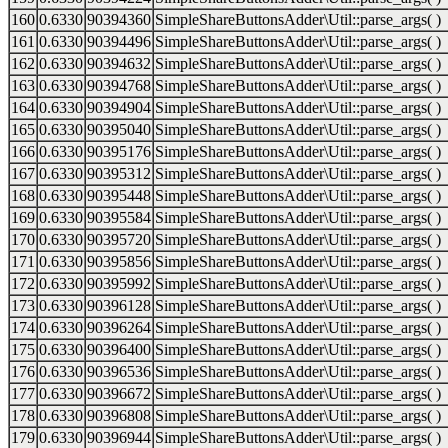
160
0.6330
90394360
SimpleShareButtonsAdder\Util::parse_args( )
161
0.6330
90394496
SimpleShareButtonsAdder\Util::parse_args( )
162
0.6330
90394632
SimpleShareButtonsAdder\Util::parse_args( )
163
0.6330
90394768
SimpleShareButtonsAdder\Util::parse_args( )
164
0.6330
90394904
SimpleShareButtonsAdder\Util::parse_args( )
165
0.6330
90395040
SimpleShareButtonsAdder\Util::parse_args( )
166
0.6330
90395176
SimpleShareButtonsAdder\Util::parse_args( )
167
0.6330
90395312
SimpleShareButtonsAdder\Util::parse_args( )
168
0.6330
90395448
SimpleShareButtonsAdder\Util::parse_args( )
169
0.6330
90395584
SimpleShareButtonsAdder\Util::parse_args( )
170
0.6330
90395720
SimpleShareButtonsAdder\Util::parse_args( )
171
0.6330
90395856
SimpleShareButtonsAdder\Util::parse_args( )
172
0.6330
90395992
SimpleShareButtonsAdder\Util::parse_args( )
173
0.6330
90396128
SimpleShareButtonsAdder\Util::parse_args( )
174
0.6330
90396264
SimpleShareButtonsAdder\Util::parse_args( )
175
0.6330
90396400
SimpleShareButtonsAdder\Util::parse_args( )
176
0.6330
90396536
SimpleShareButtonsAdder\Util::parse_args( )
177
0.6330
90396672
SimpleShareButtonsAdder\Util::parse_args( )
178
0.6330
90396808
SimpleShareButtonsAdder\Util::parse_args( )
179
0.6330
90396944
SimpleShareButtonsAdder\Util::parse_args( )