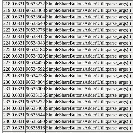
218
0.6331
90533232
SimpleShareButtonsAdder\Util::parse_args( )
219
0.6331
90533368
SimpleShareButtonsAdder\Util::parse_args( )
220
0.6331
90533504
SimpleShareButtonsAdder\Util::parse_args( )
221
0.6331
90533640
SimpleShareButtonsAdder\Util::parse_args( )
222
0.6331
90533776
SimpleShareButtonsAdder\Util::parse_args( )
223
0.6331
90533912
SimpleShareButtonsAdder\Util::parse_args( )
224
0.6331
90534048
SimpleShareButtonsAdder\Util::parse_args( )
225
0.6331
90534184
SimpleShareButtonsAdder\Util::parse_args( )
226
0.6331
90534320
SimpleShareButtonsAdder\Util::parse_args( )
227
0.6331
90534456
SimpleShareButtonsAdder\Util::parse_args( )
228
0.6331
90534592
SimpleShareButtonsAdder\Util::parse_args( )
229
0.6331
90534728
SimpleShareButtonsAdder\Util::parse_args( )
230
0.6331
90534864
SimpleShareButtonsAdder\Util::parse_args( )
231
0.6331
90535000
SimpleShareButtonsAdder\Util::parse_args( )
232
0.6331
90535136
SimpleShareButtonsAdder\Util::parse_args( )
233
0.6331
90535272
SimpleShareButtonsAdder\Util::parse_args( )
234
0.6331
90535408
SimpleShareButtonsAdder\Util::parse_args( )
235
0.6331
90535544
SimpleShareButtonsAdder\Util::parse_args( )
236
0.6331
90535680
SimpleShareButtonsAdder\Util::parse_args( )
237
0.6331
90535816
SimpleShareButtonsAdder\Util::parse_args( )