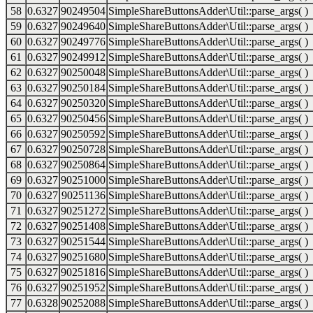
58
0.6327
90249504
SimpleShareButtonsAdder\Util::parse_args( )
59
0.6327
90249640
SimpleShareButtonsAdder\Util::parse_args( )
60
0.6327
90249776
SimpleShareButtonsAdder\Util::parse_args( )
61
0.6327
90249912
SimpleShareButtonsAdder\Util::parse_args( )
62
0.6327
90250048
SimpleShareButtonsAdder\Util::parse_args( )
63
0.6327
90250184
SimpleShareButtonsAdder\Util::parse_args( )
64
0.6327
90250320
SimpleShareButtonsAdder\Util::parse_args( )
65
0.6327
90250456
SimpleShareButtonsAdder\Util::parse_args( )
66
0.6327
90250592
SimpleShareButtonsAdder\Util::parse_args( )
67
0.6327
90250728
SimpleShareButtonsAdder\Util::parse_args( )
68
0.6327
90250864
SimpleShareButtonsAdder\Util::parse_args( )
69
0.6327
90251000
SimpleShareButtonsAdder\Util::parse_args( )
70
0.6327
90251136
SimpleShareButtonsAdder\Util::parse_args( )
71
0.6327
90251272
SimpleShareButtonsAdder\Util::parse_args( )
72
0.6327
90251408
SimpleShareButtonsAdder\Util::parse_args( )
73
0.6327
90251544
SimpleShareButtonsAdder\Util::parse_args( )
74
0.6327
90251680
SimpleShareButtonsAdder\Util::parse_args( )
75
0.6327
90251816
SimpleShareButtonsAdder\Util::parse_args( )
76
0.6327
90251952
SimpleShareButtonsAdder\Util::parse_args( )
77
0.6328
90252088
SimpleShareButtonsAdder\Util::parse_args( )