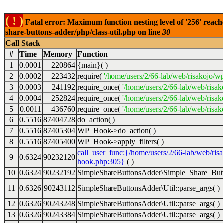
( ! )
Fatal error: Maximum function nesting level of '256' reach
share-buttons-adder/php/class-util.php on line
30
Call Stack
#
Time
Memory
Function
1
0.0001
220864
{main}( )
2
0.0002
223432
require(
'/home/users/2/66-lab/web/risakojo/w
3
0.0003
241192
require_once(
'/home/users/2/66-lab/web/risak
4
0.0004
252824
require_once(
'/home/users/2/66-lab/web/risak
5
0.0011
436760
require_once(
'/home/users/2/66-lab/web/risak
6
0.5516
87404728
do_action( )
7
0.5516
87405304
WP_Hook->do_action( )
8
0.5516
87405400
WP_Hook->apply_filters( )
call_user_func:{/home/users/2/66-lab/web/ris
9
0.6324
90232120
hook.php:305}
( )
10
0.6324
90232192
SimpleShareButtonsAdder\Simple_Share_Butt
11
0.6326
90243112
SimpleShareButtonsAdder\Util::parse_args( )
12
0.6326
90243248
SimpleShareButtonsAdder\Util::parse_args( )
13
0.6326
90243384
SimpleShareButtonsAdder\Util::parse_args( )