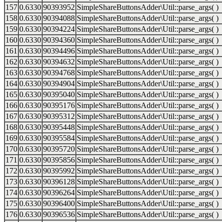
157
0.6330
90393952
SimpleShareButtonsAdder\Util::parse_args( )
158
0.6330
90394088
SimpleShareButtonsAdder\Util::parse_args( )
159
0.6330
90394224
SimpleShareButtonsAdder\Util::parse_args( )
160
0.6330
90394360
SimpleShareButtonsAdder\Util::parse_args( )
161
0.6330
90394496
SimpleShareButtonsAdder\Util::parse_args( )
162
0.6330
90394632
SimpleShareButtonsAdder\Util::parse_args( )
163
0.6330
90394768
SimpleShareButtonsAdder\Util::parse_args( )
164
0.6330
90394904
SimpleShareButtonsAdder\Util::parse_args( )
165
0.6330
90395040
SimpleShareButtonsAdder\Util::parse_args( )
166
0.6330
90395176
SimpleShareButtonsAdder\Util::parse_args( )
167
0.6330
90395312
SimpleShareButtonsAdder\Util::parse_args( )
168
0.6330
90395448
SimpleShareButtonsAdder\Util::parse_args( )
169
0.6330
90395584
SimpleShareButtonsAdder\Util::parse_args( )
170
0.6330
90395720
SimpleShareButtonsAdder\Util::parse_args( )
171
0.6330
90395856
SimpleShareButtonsAdder\Util::parse_args( )
172
0.6330
90395992
SimpleShareButtonsAdder\Util::parse_args( )
173
0.6330
90396128
SimpleShareButtonsAdder\Util::parse_args( )
174
0.6330
90396264
SimpleShareButtonsAdder\Util::parse_args( )
175
0.6330
90396400
SimpleShareButtonsAdder\Util::parse_args( )
176
0.6330
90396536
SimpleShareButtonsAdder\Util::parse_args( )