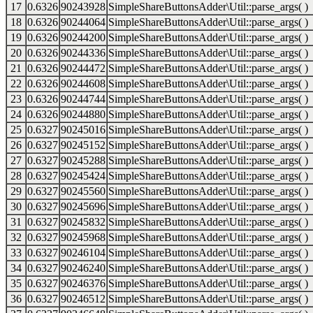
17
0.6326
90243928
SimpleShareButtonsAdder\Util::parse_args( )
18
0.6326
90244064
SimpleShareButtonsAdder\Util::parse_args( )
19
0.6326
90244200
SimpleShareButtonsAdder\Util::parse_args( )
20
0.6326
90244336
SimpleShareButtonsAdder\Util::parse_args( )
21
0.6326
90244472
SimpleShareButtonsAdder\Util::parse_args( )
22
0.6326
90244608
SimpleShareButtonsAdder\Util::parse_args( )
23
0.6326
90244744
SimpleShareButtonsAdder\Util::parse_args( )
24
0.6326
90244880
SimpleShareButtonsAdder\Util::parse_args( )
25
0.6327
90245016
SimpleShareButtonsAdder\Util::parse_args( )
26
0.6327
90245152
SimpleShareButtonsAdder\Util::parse_args( )
27
0.6327
90245288
SimpleShareButtonsAdder\Util::parse_args( )
28
0.6327
90245424
SimpleShareButtonsAdder\Util::parse_args( )
29
0.6327
90245560
SimpleShareButtonsAdder\Util::parse_args( )
30
0.6327
90245696
SimpleShareButtonsAdder\Util::parse_args( )
31
0.6327
90245832
SimpleShareButtonsAdder\Util::parse_args( )
32
0.6327
90245968
SimpleShareButtonsAdder\Util::parse_args( )
33
0.6327
90246104
SimpleShareButtonsAdder\Util::parse_args( )
34
0.6327
90246240
SimpleShareButtonsAdder\Util::parse_args( )
35
0.6327
90246376
SimpleShareButtonsAdder\Util::parse_args( )
36
0.6327
90246512
SimpleShareButtonsAdder\Util::parse_args( )