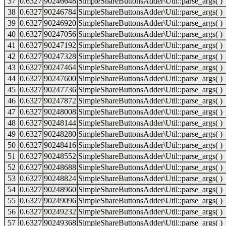
37
0.6327
90246648
SimpleShareButtonsAdder\Util::parse_args( )
38
0.6327
90246784
SimpleShareButtonsAdder\Util::parse_args( )
39
0.6327
90246920
SimpleShareButtonsAdder\Util::parse_args( )
40
0.6327
90247056
SimpleShareButtonsAdder\Util::parse_args( )
41
0.6327
90247192
SimpleShareButtonsAdder\Util::parse_args( )
42
0.6327
90247328
SimpleShareButtonsAdder\Util::parse_args( )
43
0.6327
90247464
SimpleShareButtonsAdder\Util::parse_args( )
44
0.6327
90247600
SimpleShareButtonsAdder\Util::parse_args( )
45
0.6327
90247736
SimpleShareButtonsAdder\Util::parse_args( )
46
0.6327
90247872
SimpleShareButtonsAdder\Util::parse_args( )
47
0.6327
90248008
SimpleShareButtonsAdder\Util::parse_args( )
48
0.6327
90248144
SimpleShareButtonsAdder\Util::parse_args( )
49
0.6327
90248280
SimpleShareButtonsAdder\Util::parse_args( )
50
0.6327
90248416
SimpleShareButtonsAdder\Util::parse_args( )
51
0.6327
90248552
SimpleShareButtonsAdder\Util::parse_args( )
52
0.6327
90248688
SimpleShareButtonsAdder\Util::parse_args( )
53
0.6327
90248824
SimpleShareButtonsAdder\Util::parse_args( )
54
0.6327
90248960
SimpleShareButtonsAdder\Util::parse_args( )
55
0.6327
90249096
SimpleShareButtonsAdder\Util::parse_args( )
56
0.6327
90249232
SimpleShareButtonsAdder\Util::parse_args( )
57
0.6327
90249368
SimpleShareButtonsAdder\Util::parse_args( )