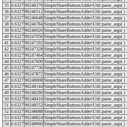
35
0.6327
90246376
SimpleShareButtonsAdder\Util::parse_args( )
36
0.6327
90246512
SimpleShareButtonsAdder\Util::parse_args( )
37
0.6327
90246648
SimpleShareButtonsAdder\Util::parse_args( )
38
0.6327
90246784
SimpleShareButtonsAdder\Util::parse_args( )
39
0.6327
90246920
SimpleShareButtonsAdder\Util::parse_args( )
40
0.6327
90247056
SimpleShareButtonsAdder\Util::parse_args( )
41
0.6327
90247192
SimpleShareButtonsAdder\Util::parse_args( )
42
0.6327
90247328
SimpleShareButtonsAdder\Util::parse_args( )
43
0.6327
90247464
SimpleShareButtonsAdder\Util::parse_args( )
44
0.6327
90247600
SimpleShareButtonsAdder\Util::parse_args( )
45
0.6327
90247736
SimpleShareButtonsAdder\Util::parse_args( )
46
0.6327
90247872
SimpleShareButtonsAdder\Util::parse_args( )
47
0.6327
90248008
SimpleShareButtonsAdder\Util::parse_args( )
48
0.6327
90248144
SimpleShareButtonsAdder\Util::parse_args( )
49
0.6327
90248280
SimpleShareButtonsAdder\Util::parse_args( )
50
0.6327
90248416
SimpleShareButtonsAdder\Util::parse_args( )
51
0.6327
90248552
SimpleShareButtonsAdder\Util::parse_args( )
52
0.6327
90248688
SimpleShareButtonsAdder\Util::parse_args( )
53
0.6327
90248824
SimpleShareButtonsAdder\Util::parse_args( )
54
0.6327
90248960
SimpleShareButtonsAdder\Util::parse_args( )