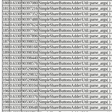
180
0.6330
90397080
SimpleShareButtonsAdder\Util::parse_args( )
181
0.6330
90397216
SimpleShareButtonsAdder\Util::parse_args( )
182
0.6330
90397352
SimpleShareButtonsAdder\Util::parse_args( )
183
0.6330
90397488
SimpleShareButtonsAdder\Util::parse_args( )
184
0.6330
90397624
SimpleShareButtonsAdder\Util::parse_args( )
185
0.6330
90397760
SimpleShareButtonsAdder\Util::parse_args( )
186
0.6330
90397896
SimpleShareButtonsAdder\Util::parse_args( )
187
0.6330
90398032
SimpleShareButtonsAdder\Util::parse_args( )
188
0.6330
90398168
SimpleShareButtonsAdder\Util::parse_args( )
189
0.6330
90398304
SimpleShareButtonsAdder\Util::parse_args( )
190
0.6330
90398440
SimpleShareButtonsAdder\Util::parse_args( )
191
0.6330
90398576
SimpleShareButtonsAdder\Util::parse_args( )
192
0.6330
90529696
SimpleShareButtonsAdder\Util::parse_args( )
193
0.6330
90529832
SimpleShareButtonsAdder\Util::parse_args( )
194
0.6330
90529968
SimpleShareButtonsAdder\Util::parse_args( )
195
0.6330
90530104
SimpleShareButtonsAdder\Util::parse_args( )
196
0.6330
90530240
SimpleShareButtonsAdder\Util::parse_args( )
197
0.6330
90530376
SimpleShareButtonsAdder\Util::parse_args( )
198
0.6330
90530512
SimpleShareButtonsAdder\Util::parse_args( )
199
0.6331
90530648
SimpleShareButtonsAdder\Util::parse_args( )