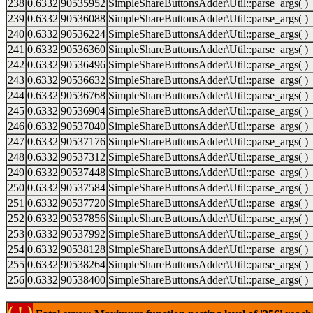
238
0.6332
90535952
SimpleShareButtonsAdder\Util::parse_args( )
239
0.6332
90536088
SimpleShareButtonsAdder\Util::parse_args( )
240
0.6332
90536224
SimpleShareButtonsAdder\Util::parse_args( )
241
0.6332
90536360
SimpleShareButtonsAdder\Util::parse_args( )
242
0.6332
90536496
SimpleShareButtonsAdder\Util::parse_args( )
243
0.6332
90536632
SimpleShareButtonsAdder\Util::parse_args( )
244
0.6332
90536768
SimpleShareButtonsAdder\Util::parse_args( )
245
0.6332
90536904
SimpleShareButtonsAdder\Util::parse_args( )
246
0.6332
90537040
SimpleShareButtonsAdder\Util::parse_args( )
247
0.6332
90537176
SimpleShareButtonsAdder\Util::parse_args( )
248
0.6332
90537312
SimpleShareButtonsAdder\Util::parse_args( )
249
0.6332
90537448
SimpleShareButtonsAdder\Util::parse_args( )
250
0.6332
90537584
SimpleShareButtonsAdder\Util::parse_args( )
251
0.6332
90537720
SimpleShareButtonsAdder\Util::parse_args( )
252
0.6332
90537856
SimpleShareButtonsAdder\Util::parse_args( )
253
0.6332
90537992
SimpleShareButtonsAdder\Util::parse_args( )
254
0.6332
90538128
SimpleShareButtonsAdder\Util::parse_args( )
255
0.6332
90538264
SimpleShareButtonsAdder\Util::parse_args( )
256
0.6332
90538400
SimpleShareButtonsAdder\Util::parse_args( )
( ! )