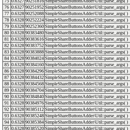
75
0.6327
90251816
SimpleShareButtonsAdder\Util::parse_args( )
76
0.6327
90251952
SimpleShareButtonsAdder\Util::parse_args( )
77
0.6328
90252088
SimpleShareButtonsAdder\Util::parse_args( )
78
0.6328
90252224
SimpleShareButtonsAdder\Util::parse_args( )
79
0.6328
90252360
SimpleShareButtonsAdder\Util::parse_args( )
80
0.6328
90383480
SimpleShareButtonsAdder\Util::parse_args( )
81
0.6328
90383616
SimpleShareButtonsAdder\Util::parse_args( )
82
0.6328
90383752
SimpleShareButtonsAdder\Util::parse_args( )
83
0.6328
90383888
SimpleShareButtonsAdder\Util::parse_args( )
84
0.6328
90384024
SimpleShareButtonsAdder\Util::parse_args( )
85
0.6328
90384160
SimpleShareButtonsAdder\Util::parse_args( )
86
0.6328
90384296
SimpleShareButtonsAdder\Util::parse_args( )
87
0.6328
90384432
SimpleShareButtonsAdder\Util::parse_args( )
88
0.6328
90384568
SimpleShareButtonsAdder\Util::parse_args( )
89
0.6328
90384704
SimpleShareButtonsAdder\Util::parse_args( )
90
0.6328
90384840
SimpleShareButtonsAdder\Util::parse_args( )
91
0.6328
90384976
SimpleShareButtonsAdder\Util::parse_args( )
92
0.6328
90385112
SimpleShareButtonsAdder\Util::parse_args( )
93
0.6328
90385248
SimpleShareButtonsAdder\Util::parse_args( )
94
0.6328
90385384
SimpleShareButtonsAdder\Util::parse_args( )
95
0.6328
90385520
SimpleShareButtonsAdder\Util::parse_args( )