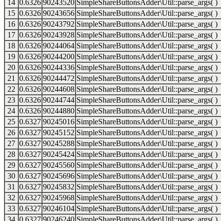
14
0.6326
90243520
SimpleShareButtonsAdder\Util::parse_args( )
15
0.6326
90243656
SimpleShareButtonsAdder\Util::parse_args( )
16
0.6326
90243792
SimpleShareButtonsAdder\Util::parse_args( )
17
0.6326
90243928
SimpleShareButtonsAdder\Util::parse_args( )
18
0.6326
90244064
SimpleShareButtonsAdder\Util::parse_args( )
19
0.6326
90244200
SimpleShareButtonsAdder\Util::parse_args( )
20
0.6326
90244336
SimpleShareButtonsAdder\Util::parse_args( )
21
0.6326
90244472
SimpleShareButtonsAdder\Util::parse_args( )
22
0.6326
90244608
SimpleShareButtonsAdder\Util::parse_args( )
23
0.6326
90244744
SimpleShareButtonsAdder\Util::parse_args( )
24
0.6326
90244880
SimpleShareButtonsAdder\Util::parse_args( )
25
0.6327
90245016
SimpleShareButtonsAdder\Util::parse_args( )
26
0.6327
90245152
SimpleShareButtonsAdder\Util::parse_args( )
27
0.6327
90245288
SimpleShareButtonsAdder\Util::parse_args( )
28
0.6327
90245424
SimpleShareButtonsAdder\Util::parse_args( )
29
0.6327
90245560
SimpleShareButtonsAdder\Util::parse_args( )
30
0.6327
90245696
SimpleShareButtonsAdder\Util::parse_args( )
31
0.6327
90245832
SimpleShareButtonsAdder\Util::parse_args( )
32
0.6327
90245968
SimpleShareButtonsAdder\Util::parse_args( )
33
0.6327
90246104
SimpleShareButtonsAdder\Util::parse_args( )
34
0.6327
90246240
SimpleShareButtonsAdder\Util::parse_args( )