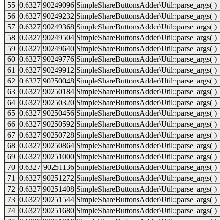
55
0.6327
90249096
SimpleShareButtonsAdder\Util::parse_args( )
56
0.6327
90249232
SimpleShareButtonsAdder\Util::parse_args( )
57
0.6327
90249368
SimpleShareButtonsAdder\Util::parse_args( )
58
0.6327
90249504
SimpleShareButtonsAdder\Util::parse_args( )
59
0.6327
90249640
SimpleShareButtonsAdder\Util::parse_args( )
60
0.6327
90249776
SimpleShareButtonsAdder\Util::parse_args( )
61
0.6327
90249912
SimpleShareButtonsAdder\Util::parse_args( )
62
0.6327
90250048
SimpleShareButtonsAdder\Util::parse_args( )
63
0.6327
90250184
SimpleShareButtonsAdder\Util::parse_args( )
64
0.6327
90250320
SimpleShareButtonsAdder\Util::parse_args( )
65
0.6327
90250456
SimpleShareButtonsAdder\Util::parse_args( )
66
0.6327
90250592
SimpleShareButtonsAdder\Util::parse_args( )
67
0.6327
90250728
SimpleShareButtonsAdder\Util::parse_args( )
68
0.6327
90250864
SimpleShareButtonsAdder\Util::parse_args( )
69
0.6327
90251000
SimpleShareButtonsAdder\Util::parse_args( )
70
0.6327
90251136
SimpleShareButtonsAdder\Util::parse_args( )
71
0.6327
90251272
SimpleShareButtonsAdder\Util::parse_args( )
72
0.6327
90251408
SimpleShareButtonsAdder\Util::parse_args( )
73
0.6327
90251544
SimpleShareButtonsAdder\Util::parse_args( )
74
0.6327
90251680
SimpleShareButtonsAdder\Util::parse_args( )