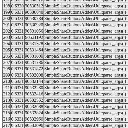
198
0.6330
90530512
SimpleShareButtonsAdder\Util::parse_args( )
199
0.6331
90530648
SimpleShareButtonsAdder\Util::parse_args( )
200
0.6331
90530784
SimpleShareButtonsAdder\Util::parse_args( )
201
0.6331
90530920
SimpleShareButtonsAdder\Util::parse_args( )
202
0.6331
90531056
SimpleShareButtonsAdder\Util::parse_args( )
203
0.6331
90531192
SimpleShareButtonsAdder\Util::parse_args( )
204
0.6331
90531328
SimpleShareButtonsAdder\Util::parse_args( )
205
0.6331
90531464
SimpleShareButtonsAdder\Util::parse_args( )
206
0.6331
90531600
SimpleShareButtonsAdder\Util::parse_args( )
207
0.6331
90531736
SimpleShareButtonsAdder\Util::parse_args( )
208
0.6331
90531872
SimpleShareButtonsAdder\Util::parse_args( )
209
0.6331
90532008
SimpleShareButtonsAdder\Util::parse_args( )
210
0.6331
90532144
SimpleShareButtonsAdder\Util::parse_args( )
211
0.6331
90532280
SimpleShareButtonsAdder\Util::parse_args( )
212
0.6331
90532416
SimpleShareButtonsAdder\Util::parse_args( )
213
0.6331
90532552
SimpleShareButtonsAdder\Util::parse_args( )
214
0.6331
90532688
SimpleShareButtonsAdder\Util::parse_args( )
215
0.6331
90532824
SimpleShareButtonsAdder\Util::parse_args( )
216
0.6331
90532960
SimpleShareButtonsAdder\Util::parse_args( )
217
0.6331
90533096
SimpleShareButtonsAdder\Util::parse_args( )