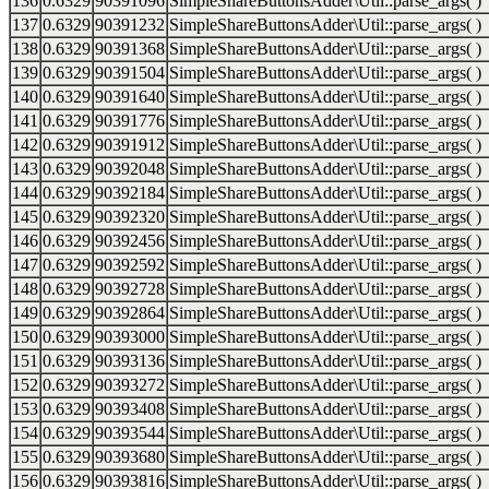
136
0.6329
90391096
SimpleShareButtonsAdder\Util::parse_args( )
137
0.6329
90391232
SimpleShareButtonsAdder\Util::parse_args( )
138
0.6329
90391368
SimpleShareButtonsAdder\Util::parse_args( )
139
0.6329
90391504
SimpleShareButtonsAdder\Util::parse_args( )
140
0.6329
90391640
SimpleShareButtonsAdder\Util::parse_args( )
141
0.6329
90391776
SimpleShareButtonsAdder\Util::parse_args( )
142
0.6329
90391912
SimpleShareButtonsAdder\Util::parse_args( )
143
0.6329
90392048
SimpleShareButtonsAdder\Util::parse_args( )
144
0.6329
90392184
SimpleShareButtonsAdder\Util::parse_args( )
145
0.6329
90392320
SimpleShareButtonsAdder\Util::parse_args( )
146
0.6329
90392456
SimpleShareButtonsAdder\Util::parse_args( )
147
0.6329
90392592
SimpleShareButtonsAdder\Util::parse_args( )
148
0.6329
90392728
SimpleShareButtonsAdder\Util::parse_args( )
149
0.6329
90392864
SimpleShareButtonsAdder\Util::parse_args( )
150
0.6329
90393000
SimpleShareButtonsAdder\Util::parse_args( )
151
0.6329
90393136
SimpleShareButtonsAdder\Util::parse_args( )
152
0.6329
90393272
SimpleShareButtonsAdder\Util::parse_args( )
153
0.6329
90393408
SimpleShareButtonsAdder\Util::parse_args( )
154
0.6329
90393544
SimpleShareButtonsAdder\Util::parse_args( )
155
0.6329
90393680
SimpleShareButtonsAdder\Util::parse_args( )
156
0.6329
90393816
SimpleShareButtonsAdder\Util::parse_args( )