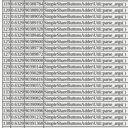
119
0.6329
90388784
SimpleShareButtonsAdder\Util::parse_args( )
120
0.6329
90388920
SimpleShareButtonsAdder\Util::parse_args( )
121
0.6329
90389056
SimpleShareButtonsAdder\Util::parse_args( )
122
0.6329
90389192
SimpleShareButtonsAdder\Util::parse_args( )
123
0.6329
90389328
SimpleShareButtonsAdder\Util::parse_args( )
124
0.6329
90389464
SimpleShareButtonsAdder\Util::parse_args( )
125
0.6329
90389600
SimpleShareButtonsAdder\Util::parse_args( )
126
0.6329
90389736
SimpleShareButtonsAdder\Util::parse_args( )
127
0.6329
90389872
SimpleShareButtonsAdder\Util::parse_args( )
128
0.6329
90390008
SimpleShareButtonsAdder\Util::parse_args( )
129
0.6329
90390144
SimpleShareButtonsAdder\Util::parse_args( )
130
0.6329
90390280
SimpleShareButtonsAdder\Util::parse_args( )
131
0.6329
90390416
SimpleShareButtonsAdder\Util::parse_args( )
132
0.6329
90390552
SimpleShareButtonsAdder\Util::parse_args( )
133
0.6329
90390688
SimpleShareButtonsAdder\Util::parse_args( )
134
0.6329
90390824
SimpleShareButtonsAdder\Util::parse_args( )
135
0.6329
90390960
SimpleShareButtonsAdder\Util::parse_args( )
136
0.6329
90391096
SimpleShareButtonsAdder\Util::parse_args( )
137
0.6329
90391232
SimpleShareButtonsAdder\Util::parse_args( )
138
0.6329
90391368
SimpleShareButtonsAdder\Util::parse_args( )