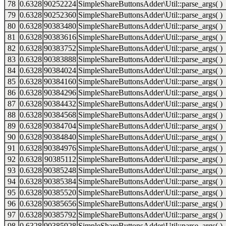
78
0.6328
90252224
SimpleShareButtonsAdder\Util::parse_args( )
79
0.6328
90252360
SimpleShareButtonsAdder\Util::parse_args( )
80
0.6328
90383480
SimpleShareButtonsAdder\Util::parse_args( )
81
0.6328
90383616
SimpleShareButtonsAdder\Util::parse_args( )
82
0.6328
90383752
SimpleShareButtonsAdder\Util::parse_args( )
83
0.6328
90383888
SimpleShareButtonsAdder\Util::parse_args( )
84
0.6328
90384024
SimpleShareButtonsAdder\Util::parse_args( )
85
0.6328
90384160
SimpleShareButtonsAdder\Util::parse_args( )
86
0.6328
90384296
SimpleShareButtonsAdder\Util::parse_args( )
87
0.6328
90384432
SimpleShareButtonsAdder\Util::parse_args( )
88
0.6328
90384568
SimpleShareButtonsAdder\Util::parse_args( )
89
0.6328
90384704
SimpleShareButtonsAdder\Util::parse_args( )
90
0.6328
90384840
SimpleShareButtonsAdder\Util::parse_args( )
91
0.6328
90384976
SimpleShareButtonsAdder\Util::parse_args( )
92
0.6328
90385112
SimpleShareButtonsAdder\Util::parse_args( )
93
0.6328
90385248
SimpleShareButtonsAdder\Util::parse_args( )
94
0.6328
90385384
SimpleShareButtonsAdder\Util::parse_args( )
95
0.6328
90385520
SimpleShareButtonsAdder\Util::parse_args( )
96
0.6328
90385656
SimpleShareButtonsAdder\Util::parse_args( )
97
0.6328
90385792
SimpleShareButtonsAdder\Util::parse_args( )
98
0.6328
90385928
SimpleShareButtonsAdder\Util::parse_args( )