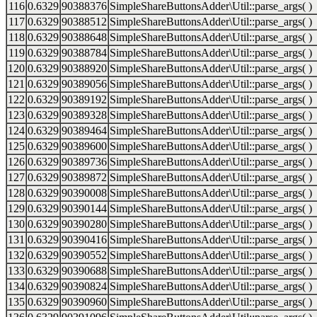
116
0.6329
90388376
SimpleShareButtonsAdder\Util::parse_args( )
117
0.6329
90388512
SimpleShareButtonsAdder\Util::parse_args( )
118
0.6329
90388648
SimpleShareButtonsAdder\Util::parse_args( )
119
0.6329
90388784
SimpleShareButtonsAdder\Util::parse_args( )
120
0.6329
90388920
SimpleShareButtonsAdder\Util::parse_args( )
121
0.6329
90389056
SimpleShareButtonsAdder\Util::parse_args( )
122
0.6329
90389192
SimpleShareButtonsAdder\Util::parse_args( )
123
0.6329
90389328
SimpleShareButtonsAdder\Util::parse_args( )
124
0.6329
90389464
SimpleShareButtonsAdder\Util::parse_args( )
125
0.6329
90389600
SimpleShareButtonsAdder\Util::parse_args( )
126
0.6329
90389736
SimpleShareButtonsAdder\Util::parse_args( )
127
0.6329
90389872
SimpleShareButtonsAdder\Util::parse_args( )
128
0.6329
90390008
SimpleShareButtonsAdder\Util::parse_args( )
129
0.6329
90390144
SimpleShareButtonsAdder\Util::parse_args( )
130
0.6329
90390280
SimpleShareButtonsAdder\Util::parse_args( )
131
0.6329
90390416
SimpleShareButtonsAdder\Util::parse_args( )
132
0.6329
90390552
SimpleShareButtonsAdder\Util::parse_args( )
133
0.6329
90390688
SimpleShareButtonsAdder\Util::parse_args( )
134
0.6329
90390824
SimpleShareButtonsAdder\Util::parse_args( )
135
0.6329
90390960
SimpleShareButtonsAdder\Util::parse_args( )