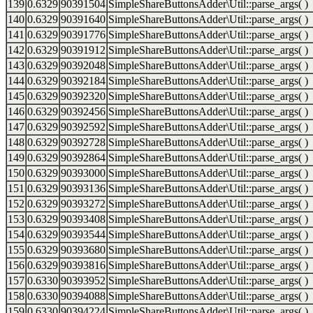
139
0.6329
90391504
SimpleShareButtonsAdder\Util::parse_args( )
140
0.6329
90391640
SimpleShareButtonsAdder\Util::parse_args( )
141
0.6329
90391776
SimpleShareButtonsAdder\Util::parse_args( )
142
0.6329
90391912
SimpleShareButtonsAdder\Util::parse_args( )
143
0.6329
90392048
SimpleShareButtonsAdder\Util::parse_args( )
144
0.6329
90392184
SimpleShareButtonsAdder\Util::parse_args( )
145
0.6329
90392320
SimpleShareButtonsAdder\Util::parse_args( )
146
0.6329
90392456
SimpleShareButtonsAdder\Util::parse_args( )
147
0.6329
90392592
SimpleShareButtonsAdder\Util::parse_args( )
148
0.6329
90392728
SimpleShareButtonsAdder\Util::parse_args( )
149
0.6329
90392864
SimpleShareButtonsAdder\Util::parse_args( )
150
0.6329
90393000
SimpleShareButtonsAdder\Util::parse_args( )
151
0.6329
90393136
SimpleShareButtonsAdder\Util::parse_args( )
152
0.6329
90393272
SimpleShareButtonsAdder\Util::parse_args( )
153
0.6329
90393408
SimpleShareButtonsAdder\Util::parse_args( )
154
0.6329
90393544
SimpleShareButtonsAdder\Util::parse_args( )
155
0.6329
90393680
SimpleShareButtonsAdder\Util::parse_args( )
156
0.6329
90393816
SimpleShareButtonsAdder\Util::parse_args( )
157
0.6330
90393952
SimpleShareButtonsAdder\Util::parse_args( )
158
0.6330
90394088
SimpleShareButtonsAdder\Util::parse_args( )
159
0.6330
90394224
SimpleShareButtonsAdder\Util::parse_args( )