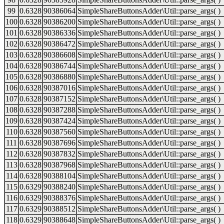
99
0.6328
90386064
SimpleShareButtonsAdder\Util::parse_args( )
100
0.6328
90386200
SimpleShareButtonsAdder\Util::parse_args( )
101
0.6328
90386336
SimpleShareButtonsAdder\Util::parse_args( )
102
0.6328
90386472
SimpleShareButtonsAdder\Util::parse_args( )
103
0.6328
90386608
SimpleShareButtonsAdder\Util::parse_args( )
104
0.6328
90386744
SimpleShareButtonsAdder\Util::parse_args( )
105
0.6328
90386880
SimpleShareButtonsAdder\Util::parse_args( )
106
0.6328
90387016
SimpleShareButtonsAdder\Util::parse_args( )
107
0.6328
90387152
SimpleShareButtonsAdder\Util::parse_args( )
108
0.6328
90387288
SimpleShareButtonsAdder\Util::parse_args( )
109
0.6328
90387424
SimpleShareButtonsAdder\Util::parse_args( )
110
0.6328
90387560
SimpleShareButtonsAdder\Util::parse_args( )
111
0.6328
90387696
SimpleShareButtonsAdder\Util::parse_args( )
112
0.6328
90387832
SimpleShareButtonsAdder\Util::parse_args( )
113
0.6328
90387968
SimpleShareButtonsAdder\Util::parse_args( )
114
0.6328
90388104
SimpleShareButtonsAdder\Util::parse_args( )
115
0.6329
90388240
SimpleShareButtonsAdder\Util::parse_args( )
116
0.6329
90388376
SimpleShareButtonsAdder\Util::parse_args( )
117
0.6329
90388512
SimpleShareButtonsAdder\Util::parse_args( )
118
0.6329
90388648
SimpleShareButtonsAdder\Util::parse_args( )