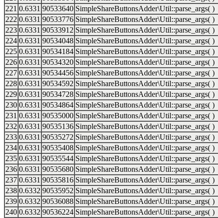
221
0.6331
90533640
SimpleShareButtonsAdder\Util::parse_args( )
222
0.6331
90533776
SimpleShareButtonsAdder\Util::parse_args( )
223
0.6331
90533912
SimpleShareButtonsAdder\Util::parse_args( )
224
0.6331
90534048
SimpleShareButtonsAdder\Util::parse_args( )
225
0.6331
90534184
SimpleShareButtonsAdder\Util::parse_args( )
226
0.6331
90534320
SimpleShareButtonsAdder\Util::parse_args( )
227
0.6331
90534456
SimpleShareButtonsAdder\Util::parse_args( )
228
0.6331
90534592
SimpleShareButtonsAdder\Util::parse_args( )
229
0.6331
90534728
SimpleShareButtonsAdder\Util::parse_args( )
230
0.6331
90534864
SimpleShareButtonsAdder\Util::parse_args( )
231
0.6331
90535000
SimpleShareButtonsAdder\Util::parse_args( )
232
0.6331
90535136
SimpleShareButtonsAdder\Util::parse_args( )
233
0.6331
90535272
SimpleShareButtonsAdder\Util::parse_args( )
234
0.6331
90535408
SimpleShareButtonsAdder\Util::parse_args( )
235
0.6331
90535544
SimpleShareButtonsAdder\Util::parse_args( )
236
0.6331
90535680
SimpleShareButtonsAdder\Util::parse_args( )
237
0.6331
90535816
SimpleShareButtonsAdder\Util::parse_args( )
238
0.6332
90535952
SimpleShareButtonsAdder\Util::parse_args( )
239
0.6332
90536088
SimpleShareButtonsAdder\Util::parse_args( )
240
0.6332
90536224
SimpleShareButtonsAdder\Util::parse_args( )