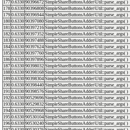
177
0.6330
90396672
SimpleShareButtonsAdder\Util::parse_args( )
178
0.6330
90396808
SimpleShareButtonsAdder\Util::parse_args( )
179
0.6330
90396944
SimpleShareButtonsAdder\Util::parse_args( )
180
0.6330
90397080
SimpleShareButtonsAdder\Util::parse_args( )
181
0.6330
90397216
SimpleShareButtonsAdder\Util::parse_args( )
182
0.6330
90397352
SimpleShareButtonsAdder\Util::parse_args( )
183
0.6330
90397488
SimpleShareButtonsAdder\Util::parse_args( )
184
0.6330
90397624
SimpleShareButtonsAdder\Util::parse_args( )
185
0.6330
90397760
SimpleShareButtonsAdder\Util::parse_args( )
186
0.6330
90397896
SimpleShareButtonsAdder\Util::parse_args( )
187
0.6330
90398032
SimpleShareButtonsAdder\Util::parse_args( )
188
0.6330
90398168
SimpleShareButtonsAdder\Util::parse_args( )
189
0.6330
90398304
SimpleShareButtonsAdder\Util::parse_args( )
190
0.6330
90398440
SimpleShareButtonsAdder\Util::parse_args( )
191
0.6330
90398576
SimpleShareButtonsAdder\Util::parse_args( )
192
0.6330
90529696
SimpleShareButtonsAdder\Util::parse_args( )
193
0.6330
90529832
SimpleShareButtonsAdder\Util::parse_args( )
194
0.6330
90529968
SimpleShareButtonsAdder\Util::parse_args( )
195
0.6330
90530104
SimpleShareButtonsAdder\Util::parse_args( )
196
0.6330
90530240
SimpleShareButtonsAdder\Util::parse_args( )
197
0.6330
90530376
SimpleShareButtonsAdder\Util::parse_args( )