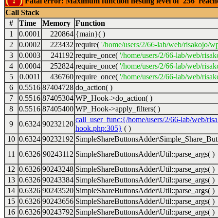
Fatal error: Maximum function nesting level of '256' reac
Call Stack
#
Time
Memory
Function
1
0.0001
220864
{main}( )
2
0.0002
223432
require(
'/home/users/2/66-lab/web/risakojo/w
3
0.0003
241192
require_once(
'/home/users/2/66-lab/web/risak
4
0.0004
252824
require_once(
'/home/users/2/66-lab/web/risak
5
0.0011
436760
require_once(
'/home/users/2/66-lab/web/risak
6
0.5516
87404728
do_action( )
7
0.5516
87405304
WP_Hook->do_action( )
8
0.5516
87405400
WP_Hook->apply_filters( )
call_user_func:{/home/users/2/66-lab/web/ris
9
0.6324
90232120
hook.php:305}
( )
10
0.6324
90232192
SimpleShareButtonsAdder\Simple_Share_Butt
11
0.6326
90243112
SimpleShareButtonsAdder\Util::parse_args( )
12
0.6326
90243248
SimpleShareButtonsAdder\Util::parse_args( )
13
0.6326
90243384
SimpleShareButtonsAdder\Util::parse_args( )
14
0.6326
90243520
SimpleShareButtonsAdder\Util::parse_args( )
15
0.6326
90243656
SimpleShareButtonsAdder\Util::parse_args( )
16
0.6326
90243792
SimpleShareButtonsAdder\Util::parse_args( )