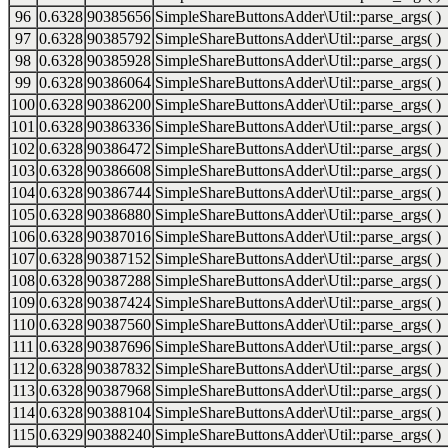
96
0.6328
90385656
SimpleShareButtonsAdder\Util::parse_args( )
97
0.6328
90385792
SimpleShareButtonsAdder\Util::parse_args( )
98
0.6328
90385928
SimpleShareButtonsAdder\Util::parse_args( )
99
0.6328
90386064
SimpleShareButtonsAdder\Util::parse_args( )
100
0.6328
90386200
SimpleShareButtonsAdder\Util::parse_args( )
101
0.6328
90386336
SimpleShareButtonsAdder\Util::parse_args( )
102
0.6328
90386472
SimpleShareButtonsAdder\Util::parse_args( )
103
0.6328
90386608
SimpleShareButtonsAdder\Util::parse_args( )
104
0.6328
90386744
SimpleShareButtonsAdder\Util::parse_args( )
105
0.6328
90386880
SimpleShareButtonsAdder\Util::parse_args( )
106
0.6328
90387016
SimpleShareButtonsAdder\Util::parse_args( )
107
0.6328
90387152
SimpleShareButtonsAdder\Util::parse_args( )
108
0.6328
90387288
SimpleShareButtonsAdder\Util::parse_args( )
109
0.6328
90387424
SimpleShareButtonsAdder\Util::parse_args( )
110
0.6328
90387560
SimpleShareButtonsAdder\Util::parse_args( )
111
0.6328
90387696
SimpleShareButtonsAdder\Util::parse_args( )
112
0.6328
90387832
SimpleShareButtonsAdder\Util::parse_args( )
113
0.6328
90387968
SimpleShareButtonsAdder\Util::parse_args( )
114
0.6328
90388104
SimpleShareButtonsAdder\Util::parse_args( )
115
0.6329
90388240
SimpleShareButtonsAdder\Util::parse_args( )