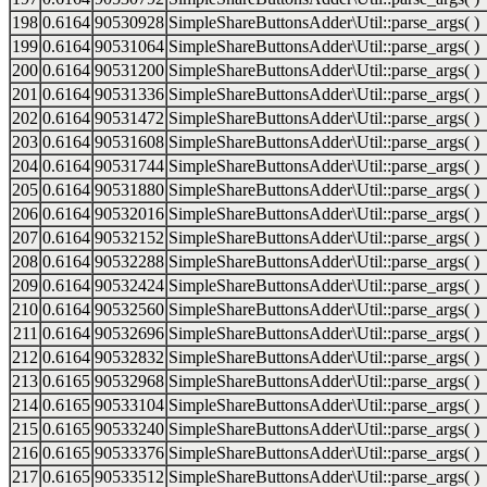
198
0.6164
90530928
SimpleShareButtonsAdder\Util::parse_args( )
199
0.6164
90531064
SimpleShareButtonsAdder\Util::parse_args( )
200
0.6164
90531200
SimpleShareButtonsAdder\Util::parse_args( )
201
0.6164
90531336
SimpleShareButtonsAdder\Util::parse_args( )
202
0.6164
90531472
SimpleShareButtonsAdder\Util::parse_args( )
203
0.6164
90531608
SimpleShareButtonsAdder\Util::parse_args( )
204
0.6164
90531744
SimpleShareButtonsAdder\Util::parse_args( )
205
0.6164
90531880
SimpleShareButtonsAdder\Util::parse_args( )
206
0.6164
90532016
SimpleShareButtonsAdder\Util::parse_args( )
207
0.6164
90532152
SimpleShareButtonsAdder\Util::parse_args( )
208
0.6164
90532288
SimpleShareButtonsAdder\Util::parse_args( )
209
0.6164
90532424
SimpleShareButtonsAdder\Util::parse_args( )
210
0.6164
90532560
SimpleShareButtonsAdder\Util::parse_args( )
211
0.6164
90532696
SimpleShareButtonsAdder\Util::parse_args( )
212
0.6164
90532832
SimpleShareButtonsAdder\Util::parse_args( )
213
0.6165
90532968
SimpleShareButtonsAdder\Util::parse_args( )
214
0.6165
90533104
SimpleShareButtonsAdder\Util::parse_args( )
215
0.6165
90533240
SimpleShareButtonsAdder\Util::parse_args( )
216
0.6165
90533376
SimpleShareButtonsAdder\Util::parse_args( )
217
0.6165
90533512
SimpleShareButtonsAdder\Util::parse_args( )