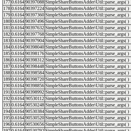
177
0.6164
90397088
SimpleShareButtonsAdder\Util::parse_args( )
178
0.6164
90397224
SimpleShareButtonsAdder\Util::parse_args( )
179
0.6164
90397360
SimpleShareButtonsAdder\Util::parse_args( )
180
0.6164
90397496
SimpleShareButtonsAdder\Util::parse_args( )
181
0.6164
90397632
SimpleShareButtonsAdder\Util::parse_args( )
182
0.6164
90397768
SimpleShareButtonsAdder\Util::parse_args( )
183
0.6164
90397904
SimpleShareButtonsAdder\Util::parse_args( )
184
0.6164
90398040
SimpleShareButtonsAdder\Util::parse_args( )
185
0.6164
90398176
SimpleShareButtonsAdder\Util::parse_args( )
186
0.6164
90398312
SimpleShareButtonsAdder\Util::parse_args( )
187
0.6164
90398448
SimpleShareButtonsAdder\Util::parse_args( )
188
0.6164
90398584
SimpleShareButtonsAdder\Util::parse_args( )
189
0.6164
90398720
SimpleShareButtonsAdder\Util::parse_args( )
190
0.6164
90398856
SimpleShareButtonsAdder\Util::parse_args( )
191
0.6164
90398992
SimpleShareButtonsAdder\Util::parse_args( )
192
0.6164
90530112
SimpleShareButtonsAdder\Util::parse_args( )
193
0.6164
90530248
SimpleShareButtonsAdder\Util::parse_args( )
194
0.6164
90530384
SimpleShareButtonsAdder\Util::parse_args( )
195
0.6164
90530520
SimpleShareButtonsAdder\Util::parse_args( )
196
0.6164
90530656
SimpleShareButtonsAdder\Util::parse_args( )
197
0.6164
90530792
SimpleShareButtonsAdder\Util::parse_args( )