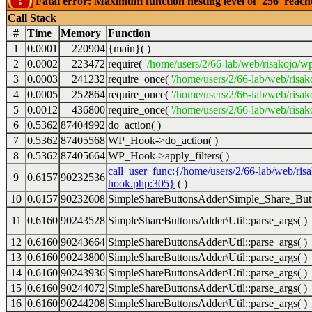
Fatal error: Maximum function nesting level of '256' reac
Call Stack
#
Time
Memory
Function
1
0.0001
220904
{main}( )
2
0.0002
223472
require(
'/home/users/2/66-lab/web/risakojo/w
3
0.0003
241232
require_once(
'/home/users/2/66-lab/web/risak
4
0.0005
252864
require_once(
'/home/users/2/66-lab/web/risak
5
0.0012
436800
require_once(
'/home/users/2/66-lab/web/risak
6
0.5362
87404992
do_action( )
7
0.5362
87405568
WP_Hook->do_action( )
8
0.5362
87405664
WP_Hook->apply_filters( )
call_user_func:{/home/users/2/66-lab/web/ris
9
0.6157
90232536
hook.php:305}
( )
10
0.6157
90232608
SimpleShareButtonsAdder\Simple_Share_Butt
11
0.6160
90243528
SimpleShareButtonsAdder\Util::parse_args( )
12
0.6160
90243664
SimpleShareButtonsAdder\Util::parse_args( )
13
0.6160
90243800
SimpleShareButtonsAdder\Util::parse_args( )
14
0.6160
90243936
SimpleShareButtonsAdder\Util::parse_args( )
15
0.6160
90244072
SimpleShareButtonsAdder\Util::parse_args( )
16
0.6160
90244208
SimpleShareButtonsAdder\Util::parse_args( )