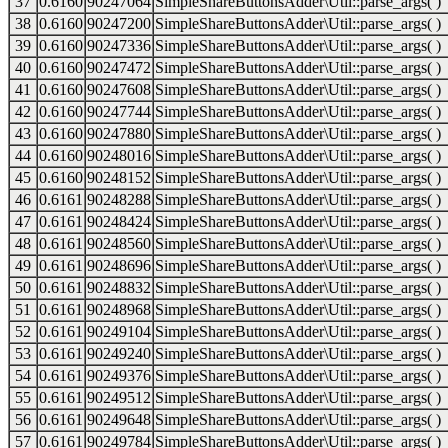
37
0.6160
90247064
SimpleShareButtonsAdder\Util::parse_args( )
38
0.6160
90247200
SimpleShareButtonsAdder\Util::parse_args( )
39
0.6160
90247336
SimpleShareButtonsAdder\Util::parse_args( )
40
0.6160
90247472
SimpleShareButtonsAdder\Util::parse_args( )
41
0.6160
90247608
SimpleShareButtonsAdder\Util::parse_args( )
42
0.6160
90247744
SimpleShareButtonsAdder\Util::parse_args( )
43
0.6160
90247880
SimpleShareButtonsAdder\Util::parse_args( )
44
0.6160
90248016
SimpleShareButtonsAdder\Util::parse_args( )
45
0.6160
90248152
SimpleShareButtonsAdder\Util::parse_args( )
46
0.6161
90248288
SimpleShareButtonsAdder\Util::parse_args( )
47
0.6161
90248424
SimpleShareButtonsAdder\Util::parse_args( )
48
0.6161
90248560
SimpleShareButtonsAdder\Util::parse_args( )
49
0.6161
90248696
SimpleShareButtonsAdder\Util::parse_args( )
50
0.6161
90248832
SimpleShareButtonsAdder\Util::parse_args( )
51
0.6161
90248968
SimpleShareButtonsAdder\Util::parse_args( )
52
0.6161
90249104
SimpleShareButtonsAdder\Util::parse_args( )
53
0.6161
90249240
SimpleShareButtonsAdder\Util::parse_args( )
54
0.6161
90249376
SimpleShareButtonsAdder\Util::parse_args( )
55
0.6161
90249512
SimpleShareButtonsAdder\Util::parse_args( )
56
0.6161
90249648
SimpleShareButtonsAdder\Util::parse_args( )
57
0.6161
90249784
SimpleShareButtonsAdder\Util::parse_args( )