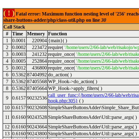
( ! )
Fatal error: Maximum function nesting level of '256' reach
share-buttons-adder/php/class-util.php on line
30
Call Stack
#
Time
Memory
Function
1
0.0001
220904
{main}( )
2
0.0002
223472
require(
'/home/users/2/66-lab/web/risakojo/w
3
0.0003
241232
require_once(
'/home/users/2/66-lab/web/risak
4
0.0005
252864
require_once(
'/home/users/2/66-lab/web/risak
5
0.0012
436800
require_once(
'/home/users/2/66-lab/web/risak
6
0.5362
87404992
do_action( )
7
0.5362
87405568
WP_Hook->do_action( )
8
0.5362
87405664
WP_Hook->apply_filters( )
call_user_func:{/home/users/2/66-lab/web/ris
9
0.6157
90232536
hook.php:305}
( )
10
0.6157
90232608
SimpleShareButtonsAdder\Simple_Share_Butt
11
0.6160
90243528
SimpleShareButtonsAdder\Util::parse_args( )
12
0.6160
90243664
SimpleShareButtonsAdder\Util::parse_args( )
13
0.6160
90243800
SimpleShareButtonsAdder\Util::parse_args( )