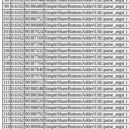
99
0.6162
90386480
SimpleShareButtonsAdder\Util::parse_args( )
100
0.6162
90386616
SimpleShareButtonsAdder\Util::parse_args( )
101
0.6162
90386752
SimpleShareButtonsAdder\Util::parse_args( )
102
0.6162
90386888
SimpleShareButtonsAdder\Util::parse_args( )
103
0.6162
90387024
SimpleShareButtonsAdder\Util::parse_args( )
104
0.6162
90387160
SimpleShareButtonsAdder\Util::parse_args( )
105
0.6162
90387296
SimpleShareButtonsAdder\Util::parse_args( )
106
0.6162
90387432
SimpleShareButtonsAdder\Util::parse_args( )
107
0.6162
90387568
SimpleShareButtonsAdder\Util::parse_args( )
108
0.6162
90387704
SimpleShareButtonsAdder\Util::parse_args( )
109
0.6162
90387840
SimpleShareButtonsAdder\Util::parse_args( )
110
0.6162
90387976
SimpleShareButtonsAdder\Util::parse_args( )
111
0.6162
90388112
SimpleShareButtonsAdder\Util::parse_args( )
112
0.6162
90388248
SimpleShareButtonsAdder\Util::parse_args( )
113
0.6162
90388384
SimpleShareButtonsAdder\Util::parse_args( )
114
0.6162
90388520
SimpleShareButtonsAdder\Util::parse_args( )
115
0.6162
90388656
SimpleShareButtonsAdder\Util::parse_args( )
116
0.6162
90388792
SimpleShareButtonsAdder\Util::parse_args( )
117
0.6162
90388928
SimpleShareButtonsAdder\Util::parse_args( )
118
0.6162
90389064
SimpleShareButtonsAdder\Util::parse_args( )