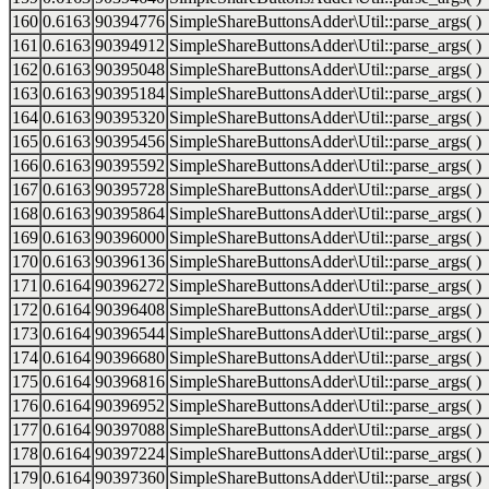
160
0.6163
90394776
SimpleShareButtonsAdder\Util::parse_args( )
161
0.6163
90394912
SimpleShareButtonsAdder\Util::parse_args( )
162
0.6163
90395048
SimpleShareButtonsAdder\Util::parse_args( )
163
0.6163
90395184
SimpleShareButtonsAdder\Util::parse_args( )
164
0.6163
90395320
SimpleShareButtonsAdder\Util::parse_args( )
165
0.6163
90395456
SimpleShareButtonsAdder\Util::parse_args( )
166
0.6163
90395592
SimpleShareButtonsAdder\Util::parse_args( )
167
0.6163
90395728
SimpleShareButtonsAdder\Util::parse_args( )
168
0.6163
90395864
SimpleShareButtonsAdder\Util::parse_args( )
169
0.6163
90396000
SimpleShareButtonsAdder\Util::parse_args( )
170
0.6163
90396136
SimpleShareButtonsAdder\Util::parse_args( )
171
0.6164
90396272
SimpleShareButtonsAdder\Util::parse_args( )
172
0.6164
90396408
SimpleShareButtonsAdder\Util::parse_args( )
173
0.6164
90396544
SimpleShareButtonsAdder\Util::parse_args( )
174
0.6164
90396680
SimpleShareButtonsAdder\Util::parse_args( )
175
0.6164
90396816
SimpleShareButtonsAdder\Util::parse_args( )
176
0.6164
90396952
SimpleShareButtonsAdder\Util::parse_args( )
177
0.6164
90397088
SimpleShareButtonsAdder\Util::parse_args( )
178
0.6164
90397224
SimpleShareButtonsAdder\Util::parse_args( )
179
0.6164
90397360
SimpleShareButtonsAdder\Util::parse_args( )