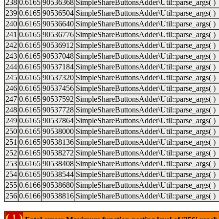
238
0.6165
90536368
SimpleShareButtonsAdder\Util::parse_args( )
239
0.6165
90536504
SimpleShareButtonsAdder\Util::parse_args( )
240
0.6165
90536640
SimpleShareButtonsAdder\Util::parse_args( )
241
0.6165
90536776
SimpleShareButtonsAdder\Util::parse_args( )
242
0.6165
90536912
SimpleShareButtonsAdder\Util::parse_args( )
243
0.6165
90537048
SimpleShareButtonsAdder\Util::parse_args( )
244
0.6165
90537184
SimpleShareButtonsAdder\Util::parse_args( )
245
0.6165
90537320
SimpleShareButtonsAdder\Util::parse_args( )
246
0.6165
90537456
SimpleShareButtonsAdder\Util::parse_args( )
247
0.6165
90537592
SimpleShareButtonsAdder\Util::parse_args( )
248
0.6165
90537728
SimpleShareButtonsAdder\Util::parse_args( )
249
0.6165
90537864
SimpleShareButtonsAdder\Util::parse_args( )
250
0.6165
90538000
SimpleShareButtonsAdder\Util::parse_args( )
251
0.6165
90538136
SimpleShareButtonsAdder\Util::parse_args( )
252
0.6165
90538272
SimpleShareButtonsAdder\Util::parse_args( )
253
0.6165
90538408
SimpleShareButtonsAdder\Util::parse_args( )
254
0.6165
90538544
SimpleShareButtonsAdder\Util::parse_args( )
255
0.6166
90538680
SimpleShareButtonsAdder\Util::parse_args( )
256
0.6166
90538816
SimpleShareButtonsAdder\Util::parse_args( )
( ! )