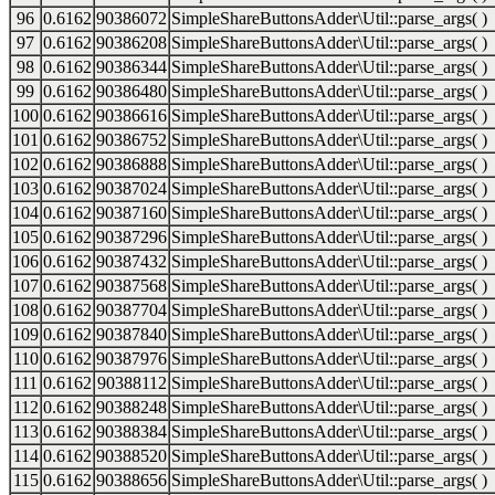
96
0.6162
90386072
SimpleShareButtonsAdder\Util::parse_args( )
97
0.6162
90386208
SimpleShareButtonsAdder\Util::parse_args( )
98
0.6162
90386344
SimpleShareButtonsAdder\Util::parse_args( )
99
0.6162
90386480
SimpleShareButtonsAdder\Util::parse_args( )
100
0.6162
90386616
SimpleShareButtonsAdder\Util::parse_args( )
101
0.6162
90386752
SimpleShareButtonsAdder\Util::parse_args( )
102
0.6162
90386888
SimpleShareButtonsAdder\Util::parse_args( )
103
0.6162
90387024
SimpleShareButtonsAdder\Util::parse_args( )
104
0.6162
90387160
SimpleShareButtonsAdder\Util::parse_args( )
105
0.6162
90387296
SimpleShareButtonsAdder\Util::parse_args( )
106
0.6162
90387432
SimpleShareButtonsAdder\Util::parse_args( )
107
0.6162
90387568
SimpleShareButtonsAdder\Util::parse_args( )
108
0.6162
90387704
SimpleShareButtonsAdder\Util::parse_args( )
109
0.6162
90387840
SimpleShareButtonsAdder\Util::parse_args( )
110
0.6162
90387976
SimpleShareButtonsAdder\Util::parse_args( )
111
0.6162
90388112
SimpleShareButtonsAdder\Util::parse_args( )
112
0.6162
90388248
SimpleShareButtonsAdder\Util::parse_args( )
113
0.6162
90388384
SimpleShareButtonsAdder\Util::parse_args( )
114
0.6162
90388520
SimpleShareButtonsAdder\Util::parse_args( )
115
0.6162
90388656
SimpleShareButtonsAdder\Util::parse_args( )