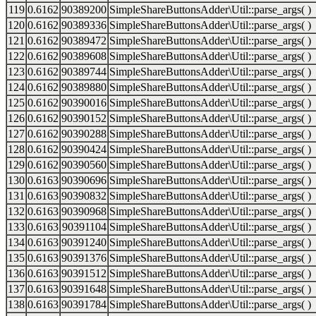
119
0.6162
90389200
SimpleShareButtonsAdder\Util::parse_args( )
120
0.6162
90389336
SimpleShareButtonsAdder\Util::parse_args( )
121
0.6162
90389472
SimpleShareButtonsAdder\Util::parse_args( )
122
0.6162
90389608
SimpleShareButtonsAdder\Util::parse_args( )
123
0.6162
90389744
SimpleShareButtonsAdder\Util::parse_args( )
124
0.6162
90389880
SimpleShareButtonsAdder\Util::parse_args( )
125
0.6162
90390016
SimpleShareButtonsAdder\Util::parse_args( )
126
0.6162
90390152
SimpleShareButtonsAdder\Util::parse_args( )
127
0.6162
90390288
SimpleShareButtonsAdder\Util::parse_args( )
128
0.6162
90390424
SimpleShareButtonsAdder\Util::parse_args( )
129
0.6162
90390560
SimpleShareButtonsAdder\Util::parse_args( )
130
0.6163
90390696
SimpleShareButtonsAdder\Util::parse_args( )
131
0.6163
90390832
SimpleShareButtonsAdder\Util::parse_args( )
132
0.6163
90390968
SimpleShareButtonsAdder\Util::parse_args( )
133
0.6163
90391104
SimpleShareButtonsAdder\Util::parse_args( )
134
0.6163
90391240
SimpleShareButtonsAdder\Util::parse_args( )
135
0.6163
90391376
SimpleShareButtonsAdder\Util::parse_args( )
136
0.6163
90391512
SimpleShareButtonsAdder\Util::parse_args( )
137
0.6163
90391648
SimpleShareButtonsAdder\Util::parse_args( )
138
0.6163
90391784
SimpleShareButtonsAdder\Util::parse_args( )