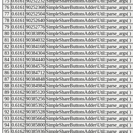
75
0.6161
90252232
SimpleShareButtonsAdder\Util::parse_args( )
76
0.6161
90252368
SimpleShareButtonsAdder\Util::parse_args( )
77
0.6161
90252504
SimpleShareButtonsAdder\Util::parse_args( )
78
0.6161
90252640
SimpleShareButtonsAdder\Util::parse_args( )
79
0.6161
90252776
SimpleShareButtonsAdder\Util::parse_args( )
80
0.6161
90383896
SimpleShareButtonsAdder\Util::parse_args( )
81
0.6161
90384032
SimpleShareButtonsAdder\Util::parse_args( )
82
0.6161
90384168
SimpleShareButtonsAdder\Util::parse_args( )
83
0.6161
90384304
SimpleShareButtonsAdder\Util::parse_args( )
84
0.6161
90384440
SimpleShareButtonsAdder\Util::parse_args( )
85
0.6161
90384576
SimpleShareButtonsAdder\Util::parse_args( )
86
0.6161
90384712
SimpleShareButtonsAdder\Util::parse_args( )
87
0.6161
90384848
SimpleShareButtonsAdder\Util::parse_args( )
88
0.6162
90384984
SimpleShareButtonsAdder\Util::parse_args( )
89
0.6162
90385120
SimpleShareButtonsAdder\Util::parse_args( )
90
0.6162
90385256
SimpleShareButtonsAdder\Util::parse_args( )
91
0.6162
90385392
SimpleShareButtonsAdder\Util::parse_args( )
92
0.6162
90385528
SimpleShareButtonsAdder\Util::parse_args( )
93
0.6162
90385664
SimpleShareButtonsAdder\Util::parse_args( )
94
0.6162
90385800
SimpleShareButtonsAdder\Util::parse_args( )
95
0.6162
90385936
SimpleShareButtonsAdder\Util::parse_args( )