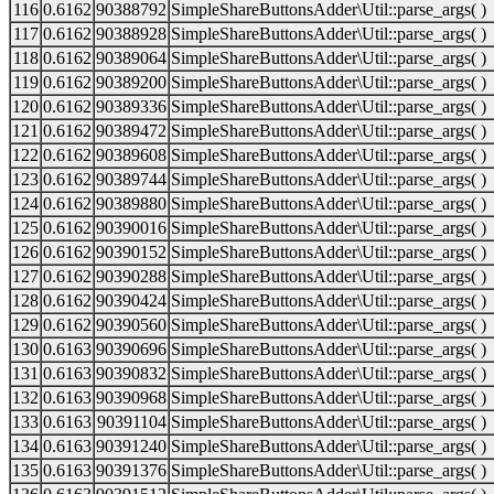
116
0.6162
90388792
SimpleShareButtonsAdder\Util::parse_args( )
117
0.6162
90388928
SimpleShareButtonsAdder\Util::parse_args( )
118
0.6162
90389064
SimpleShareButtonsAdder\Util::parse_args( )
119
0.6162
90389200
SimpleShareButtonsAdder\Util::parse_args( )
120
0.6162
90389336
SimpleShareButtonsAdder\Util::parse_args( )
121
0.6162
90389472
SimpleShareButtonsAdder\Util::parse_args( )
122
0.6162
90389608
SimpleShareButtonsAdder\Util::parse_args( )
123
0.6162
90389744
SimpleShareButtonsAdder\Util::parse_args( )
124
0.6162
90389880
SimpleShareButtonsAdder\Util::parse_args( )
125
0.6162
90390016
SimpleShareButtonsAdder\Util::parse_args( )
126
0.6162
90390152
SimpleShareButtonsAdder\Util::parse_args( )
127
0.6162
90390288
SimpleShareButtonsAdder\Util::parse_args( )
128
0.6162
90390424
SimpleShareButtonsAdder\Util::parse_args( )
129
0.6162
90390560
SimpleShareButtonsAdder\Util::parse_args( )
130
0.6163
90390696
SimpleShareButtonsAdder\Util::parse_args( )
131
0.6163
90390832
SimpleShareButtonsAdder\Util::parse_args( )
132
0.6163
90390968
SimpleShareButtonsAdder\Util::parse_args( )
133
0.6163
90391104
SimpleShareButtonsAdder\Util::parse_args( )
134
0.6163
90391240
SimpleShareButtonsAdder\Util::parse_args( )
135
0.6163
90391376
SimpleShareButtonsAdder\Util::parse_args( )