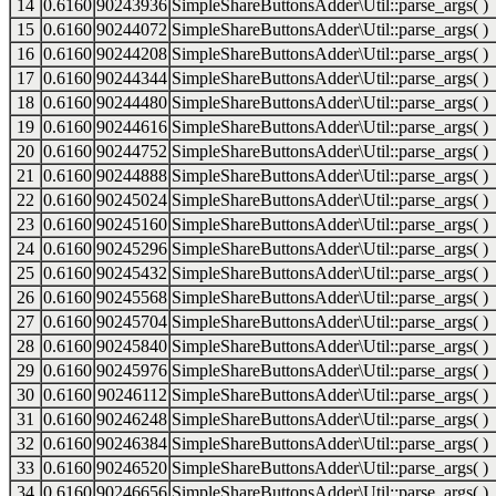
14
0.6160
90243936
SimpleShareButtonsAdder\Util::parse_args( )
15
0.6160
90244072
SimpleShareButtonsAdder\Util::parse_args( )
16
0.6160
90244208
SimpleShareButtonsAdder\Util::parse_args( )
17
0.6160
90244344
SimpleShareButtonsAdder\Util::parse_args( )
18
0.6160
90244480
SimpleShareButtonsAdder\Util::parse_args( )
19
0.6160
90244616
SimpleShareButtonsAdder\Util::parse_args( )
20
0.6160
90244752
SimpleShareButtonsAdder\Util::parse_args( )
21
0.6160
90244888
SimpleShareButtonsAdder\Util::parse_args( )
22
0.6160
90245024
SimpleShareButtonsAdder\Util::parse_args( )
23
0.6160
90245160
SimpleShareButtonsAdder\Util::parse_args( )
24
0.6160
90245296
SimpleShareButtonsAdder\Util::parse_args( )
25
0.6160
90245432
SimpleShareButtonsAdder\Util::parse_args( )
26
0.6160
90245568
SimpleShareButtonsAdder\Util::parse_args( )
27
0.6160
90245704
SimpleShareButtonsAdder\Util::parse_args( )
28
0.6160
90245840
SimpleShareButtonsAdder\Util::parse_args( )
29
0.6160
90245976
SimpleShareButtonsAdder\Util::parse_args( )
30
0.6160
90246112
SimpleShareButtonsAdder\Util::parse_args( )
31
0.6160
90246248
SimpleShareButtonsAdder\Util::parse_args( )
32
0.6160
90246384
SimpleShareButtonsAdder\Util::parse_args( )
33
0.6160
90246520
SimpleShareButtonsAdder\Util::parse_args( )
34
0.6160
90246656
SimpleShareButtonsAdder\Util::parse_args( )