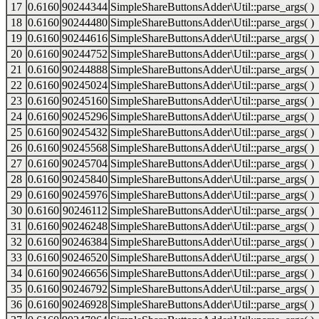
17
0.6160
90244344
SimpleShareButtonsAdder\Util::parse_args( )
18
0.6160
90244480
SimpleShareButtonsAdder\Util::parse_args( )
19
0.6160
90244616
SimpleShareButtonsAdder\Util::parse_args( )
20
0.6160
90244752
SimpleShareButtonsAdder\Util::parse_args( )
21
0.6160
90244888
SimpleShareButtonsAdder\Util::parse_args( )
22
0.6160
90245024
SimpleShareButtonsAdder\Util::parse_args( )
23
0.6160
90245160
SimpleShareButtonsAdder\Util::parse_args( )
24
0.6160
90245296
SimpleShareButtonsAdder\Util::parse_args( )
25
0.6160
90245432
SimpleShareButtonsAdder\Util::parse_args( )
26
0.6160
90245568
SimpleShareButtonsAdder\Util::parse_args( )
27
0.6160
90245704
SimpleShareButtonsAdder\Util::parse_args( )
28
0.6160
90245840
SimpleShareButtonsAdder\Util::parse_args( )
29
0.6160
90245976
SimpleShareButtonsAdder\Util::parse_args( )
30
0.6160
90246112
SimpleShareButtonsAdder\Util::parse_args( )
31
0.6160
90246248
SimpleShareButtonsAdder\Util::parse_args( )
32
0.6160
90246384
SimpleShareButtonsAdder\Util::parse_args( )
33
0.6160
90246520
SimpleShareButtonsAdder\Util::parse_args( )
34
0.6160
90246656
SimpleShareButtonsAdder\Util::parse_args( )
35
0.6160
90246792
SimpleShareButtonsAdder\Util::parse_args( )
36
0.6160
90246928
SimpleShareButtonsAdder\Util::parse_args( )