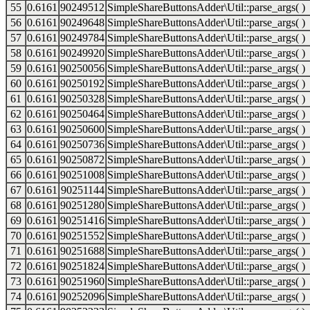
55
0.6161
90249512
SimpleShareButtonsAdder\Util::parse_args( )
56
0.6161
90249648
SimpleShareButtonsAdder\Util::parse_args( )
57
0.6161
90249784
SimpleShareButtonsAdder\Util::parse_args( )
58
0.6161
90249920
SimpleShareButtonsAdder\Util::parse_args( )
59
0.6161
90250056
SimpleShareButtonsAdder\Util::parse_args( )
60
0.6161
90250192
SimpleShareButtonsAdder\Util::parse_args( )
61
0.6161
90250328
SimpleShareButtonsAdder\Util::parse_args( )
62
0.6161
90250464
SimpleShareButtonsAdder\Util::parse_args( )
63
0.6161
90250600
SimpleShareButtonsAdder\Util::parse_args( )
64
0.6161
90250736
SimpleShareButtonsAdder\Util::parse_args( )
65
0.6161
90250872
SimpleShareButtonsAdder\Util::parse_args( )
66
0.6161
90251008
SimpleShareButtonsAdder\Util::parse_args( )
67
0.6161
90251144
SimpleShareButtonsAdder\Util::parse_args( )
68
0.6161
90251280
SimpleShareButtonsAdder\Util::parse_args( )
69
0.6161
90251416
SimpleShareButtonsAdder\Util::parse_args( )
70
0.6161
90251552
SimpleShareButtonsAdder\Util::parse_args( )
71
0.6161
90251688
SimpleShareButtonsAdder\Util::parse_args( )
72
0.6161
90251824
SimpleShareButtonsAdder\Util::parse_args( )
73
0.6161
90251960
SimpleShareButtonsAdder\Util::parse_args( )
74
0.6161
90252096
SimpleShareButtonsAdder\Util::parse_args( )