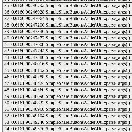
35
0.6160
90246792
SimpleShareButtonsAdder\Util::parse_args( )
36
0.6160
90246928
SimpleShareButtonsAdder\Util::parse_args( )
37
0.6160
90247064
SimpleShareButtonsAdder\Util::parse_args( )
38
0.6160
90247200
SimpleShareButtonsAdder\Util::parse_args( )
39
0.6160
90247336
SimpleShareButtonsAdder\Util::parse_args( )
40
0.6160
90247472
SimpleShareButtonsAdder\Util::parse_args( )
41
0.6160
90247608
SimpleShareButtonsAdder\Util::parse_args( )
42
0.6160
90247744
SimpleShareButtonsAdder\Util::parse_args( )
43
0.6160
90247880
SimpleShareButtonsAdder\Util::parse_args( )
44
0.6160
90248016
SimpleShareButtonsAdder\Util::parse_args( )
45
0.6160
90248152
SimpleShareButtonsAdder\Util::parse_args( )
46
0.6161
90248288
SimpleShareButtonsAdder\Util::parse_args( )
47
0.6161
90248424
SimpleShareButtonsAdder\Util::parse_args( )
48
0.6161
90248560
SimpleShareButtonsAdder\Util::parse_args( )
49
0.6161
90248696
SimpleShareButtonsAdder\Util::parse_args( )
50
0.6161
90248832
SimpleShareButtonsAdder\Util::parse_args( )
51
0.6161
90248968
SimpleShareButtonsAdder\Util::parse_args( )
52
0.6161
90249104
SimpleShareButtonsAdder\Util::parse_args( )
53
0.6161
90249240
SimpleShareButtonsAdder\Util::parse_args( )
54
0.6161
90249376
SimpleShareButtonsAdder\Util::parse_args( )