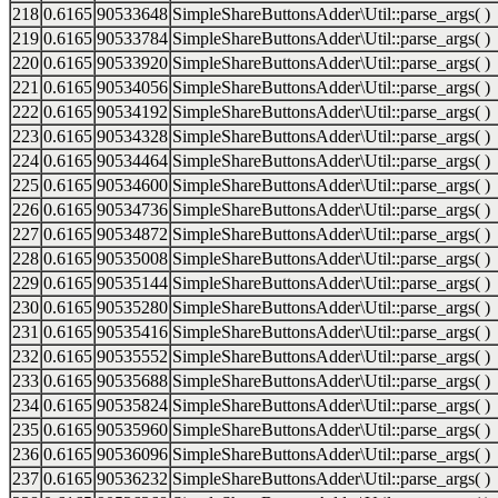
218
0.6165
90533648
SimpleShareButtonsAdder\Util::parse_args( )
219
0.6165
90533784
SimpleShareButtonsAdder\Util::parse_args( )
220
0.6165
90533920
SimpleShareButtonsAdder\Util::parse_args( )
221
0.6165
90534056
SimpleShareButtonsAdder\Util::parse_args( )
222
0.6165
90534192
SimpleShareButtonsAdder\Util::parse_args( )
223
0.6165
90534328
SimpleShareButtonsAdder\Util::parse_args( )
224
0.6165
90534464
SimpleShareButtonsAdder\Util::parse_args( )
225
0.6165
90534600
SimpleShareButtonsAdder\Util::parse_args( )
226
0.6165
90534736
SimpleShareButtonsAdder\Util::parse_args( )
227
0.6165
90534872
SimpleShareButtonsAdder\Util::parse_args( )
228
0.6165
90535008
SimpleShareButtonsAdder\Util::parse_args( )
229
0.6165
90535144
SimpleShareButtonsAdder\Util::parse_args( )
230
0.6165
90535280
SimpleShareButtonsAdder\Util::parse_args( )
231
0.6165
90535416
SimpleShareButtonsAdder\Util::parse_args( )
232
0.6165
90535552
SimpleShareButtonsAdder\Util::parse_args( )
233
0.6165
90535688
SimpleShareButtonsAdder\Util::parse_args( )
234
0.6165
90535824
SimpleShareButtonsAdder\Util::parse_args( )
235
0.6165
90535960
SimpleShareButtonsAdder\Util::parse_args( )
236
0.6165
90536096
SimpleShareButtonsAdder\Util::parse_args( )
237
0.6165
90536232
SimpleShareButtonsAdder\Util::parse_args( )