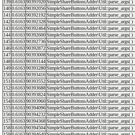
139
0.6163
90391920
SimpleShareButtonsAdder\Util::parse_args( )
140
0.6163
90392056
SimpleShareButtonsAdder\Util::parse_args( )
141
0.6163
90392192
SimpleShareButtonsAdder\Util::parse_args( )
142
0.6163
90392328
SimpleShareButtonsAdder\Util::parse_args( )
143
0.6163
90392464
SimpleShareButtonsAdder\Util::parse_args( )
144
0.6163
90392600
SimpleShareButtonsAdder\Util::parse_args( )
145
0.6163
90392736
SimpleShareButtonsAdder\Util::parse_args( )
146
0.6163
90392872
SimpleShareButtonsAdder\Util::parse_args( )
147
0.6163
90393008
SimpleShareButtonsAdder\Util::parse_args( )
148
0.6163
90393144
SimpleShareButtonsAdder\Util::parse_args( )
149
0.6163
90393280
SimpleShareButtonsAdder\Util::parse_args( )
150
0.6163
90393416
SimpleShareButtonsAdder\Util::parse_args( )
151
0.6163
90393552
SimpleShareButtonsAdder\Util::parse_args( )
152
0.6163
90393688
SimpleShareButtonsAdder\Util::parse_args( )
153
0.6163
90393824
SimpleShareButtonsAdder\Util::parse_args( )
154
0.6163
90393960
SimpleShareButtonsAdder\Util::parse_args( )
155
0.6163
90394096
SimpleShareButtonsAdder\Util::parse_args( )
156
0.6163
90394232
SimpleShareButtonsAdder\Util::parse_args( )
157
0.6163
90394368
SimpleShareButtonsAdder\Util::parse_args( )
158
0.6163
90394504
SimpleShareButtonsAdder\Util::parse_args( )
159
0.6163
90394640
SimpleShareButtonsAdder\Util::parse_args( )