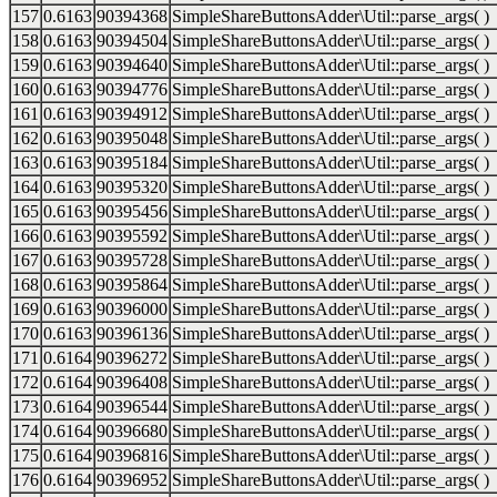
157
0.6163
90394368
SimpleShareButtonsAdder\Util::parse_args( )
158
0.6163
90394504
SimpleShareButtonsAdder\Util::parse_args( )
159
0.6163
90394640
SimpleShareButtonsAdder\Util::parse_args( )
160
0.6163
90394776
SimpleShareButtonsAdder\Util::parse_args( )
161
0.6163
90394912
SimpleShareButtonsAdder\Util::parse_args( )
162
0.6163
90395048
SimpleShareButtonsAdder\Util::parse_args( )
163
0.6163
90395184
SimpleShareButtonsAdder\Util::parse_args( )
164
0.6163
90395320
SimpleShareButtonsAdder\Util::parse_args( )
165
0.6163
90395456
SimpleShareButtonsAdder\Util::parse_args( )
166
0.6163
90395592
SimpleShareButtonsAdder\Util::parse_args( )
167
0.6163
90395728
SimpleShareButtonsAdder\Util::parse_args( )
168
0.6163
90395864
SimpleShareButtonsAdder\Util::parse_args( )
169
0.6163
90396000
SimpleShareButtonsAdder\Util::parse_args( )
170
0.6163
90396136
SimpleShareButtonsAdder\Util::parse_args( )
171
0.6164
90396272
SimpleShareButtonsAdder\Util::parse_args( )
172
0.6164
90396408
SimpleShareButtonsAdder\Util::parse_args( )
173
0.6164
90396544
SimpleShareButtonsAdder\Util::parse_args( )
174
0.6164
90396680
SimpleShareButtonsAdder\Util::parse_args( )
175
0.6164
90396816
SimpleShareButtonsAdder\Util::parse_args( )
176
0.6164
90396952
SimpleShareButtonsAdder\Util::parse_args( )