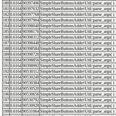
180
0.6164
90397496
SimpleShareButtonsAdder\Util::parse_args( )
181
0.6164
90397632
SimpleShareButtonsAdder\Util::parse_args( )
182
0.6164
90397768
SimpleShareButtonsAdder\Util::parse_args( )
183
0.6164
90397904
SimpleShareButtonsAdder\Util::parse_args( )
184
0.6164
90398040
SimpleShareButtonsAdder\Util::parse_args( )
185
0.6164
90398176
SimpleShareButtonsAdder\Util::parse_args( )
186
0.6164
90398312
SimpleShareButtonsAdder\Util::parse_args( )
187
0.6164
90398448
SimpleShareButtonsAdder\Util::parse_args( )
188
0.6164
90398584
SimpleShareButtonsAdder\Util::parse_args( )
189
0.6164
90398720
SimpleShareButtonsAdder\Util::parse_args( )
190
0.6164
90398856
SimpleShareButtonsAdder\Util::parse_args( )
191
0.6164
90398992
SimpleShareButtonsAdder\Util::parse_args( )
192
0.6164
90530112
SimpleShareButtonsAdder\Util::parse_args( )
193
0.6164
90530248
SimpleShareButtonsAdder\Util::parse_args( )
194
0.6164
90530384
SimpleShareButtonsAdder\Util::parse_args( )
195
0.6164
90530520
SimpleShareButtonsAdder\Util::parse_args( )
196
0.6164
90530656
SimpleShareButtonsAdder\Util::parse_args( )
197
0.6164
90530792
SimpleShareButtonsAdder\Util::parse_args( )
198
0.6164
90530928
SimpleShareButtonsAdder\Util::parse_args( )
199
0.6164
90531064
SimpleShareButtonsAdder\Util::parse_args( )