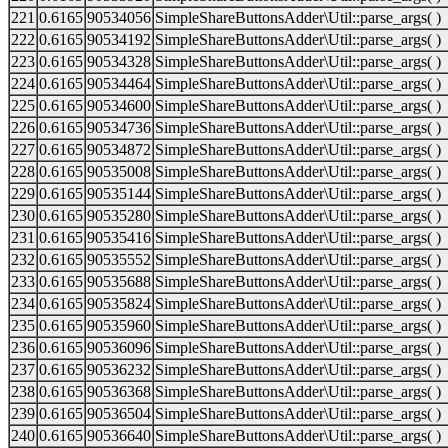
221
0.6165
90534056
SimpleShareButtonsAdder\Util::parse_args( )
222
0.6165
90534192
SimpleShareButtonsAdder\Util::parse_args( )
223
0.6165
90534328
SimpleShareButtonsAdder\Util::parse_args( )
224
0.6165
90534464
SimpleShareButtonsAdder\Util::parse_args( )
225
0.6165
90534600
SimpleShareButtonsAdder\Util::parse_args( )
226
0.6165
90534736
SimpleShareButtonsAdder\Util::parse_args( )
227
0.6165
90534872
SimpleShareButtonsAdder\Util::parse_args( )
228
0.6165
90535008
SimpleShareButtonsAdder\Util::parse_args( )
229
0.6165
90535144
SimpleShareButtonsAdder\Util::parse_args( )
230
0.6165
90535280
SimpleShareButtonsAdder\Util::parse_args( )
231
0.6165
90535416
SimpleShareButtonsAdder\Util::parse_args( )
232
0.6165
90535552
SimpleShareButtonsAdder\Util::parse_args( )
233
0.6165
90535688
SimpleShareButtonsAdder\Util::parse_args( )
234
0.6165
90535824
SimpleShareButtonsAdder\Util::parse_args( )
235
0.6165
90535960
SimpleShareButtonsAdder\Util::parse_args( )
236
0.6165
90536096
SimpleShareButtonsAdder\Util::parse_args( )
237
0.6165
90536232
SimpleShareButtonsAdder\Util::parse_args( )
238
0.6165
90536368
SimpleShareButtonsAdder\Util::parse_args( )
239
0.6165
90536504
SimpleShareButtonsAdder\Util::parse_args( )
240
0.6165
90536640
SimpleShareButtonsAdder\Util::parse_args( )