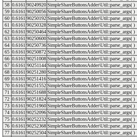
58
0.6161
90249920
SimpleShareButtonsAdder\Util::parse_args( )
59
0.6161
90250056
SimpleShareButtonsAdder\Util::parse_args( )
60
0.6161
90250192
SimpleShareButtonsAdder\Util::parse_args( )
61
0.6161
90250328
SimpleShareButtonsAdder\Util::parse_args( )
62
0.6161
90250464
SimpleShareButtonsAdder\Util::parse_args( )
63
0.6161
90250600
SimpleShareButtonsAdder\Util::parse_args( )
64
0.6161
90250736
SimpleShareButtonsAdder\Util::parse_args( )
65
0.6161
90250872
SimpleShareButtonsAdder\Util::parse_args( )
66
0.6161
90251008
SimpleShareButtonsAdder\Util::parse_args( )
67
0.6161
90251144
SimpleShareButtonsAdder\Util::parse_args( )
68
0.6161
90251280
SimpleShareButtonsAdder\Util::parse_args( )
69
0.6161
90251416
SimpleShareButtonsAdder\Util::parse_args( )
70
0.6161
90251552
SimpleShareButtonsAdder\Util::parse_args( )
71
0.6161
90251688
SimpleShareButtonsAdder\Util::parse_args( )
72
0.6161
90251824
SimpleShareButtonsAdder\Util::parse_args( )
73
0.6161
90251960
SimpleShareButtonsAdder\Util::parse_args( )
74
0.6161
90252096
SimpleShareButtonsAdder\Util::parse_args( )
75
0.6161
90252232
SimpleShareButtonsAdder\Util::parse_args( )
76
0.6161
90252368
SimpleShareButtonsAdder\Util::parse_args( )
77
0.6161
90252504
SimpleShareButtonsAdder\Util::parse_args( )