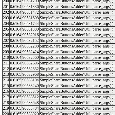
200
0.6164
90531200
SimpleShareButtonsAdder\Util::parse_args( )
201
0.6164
90531336
SimpleShareButtonsAdder\Util::parse_args( )
202
0.6164
90531472
SimpleShareButtonsAdder\Util::parse_args( )
203
0.6164
90531608
SimpleShareButtonsAdder\Util::parse_args( )
204
0.6164
90531744
SimpleShareButtonsAdder\Util::parse_args( )
205
0.6164
90531880
SimpleShareButtonsAdder\Util::parse_args( )
206
0.6164
90532016
SimpleShareButtonsAdder\Util::parse_args( )
207
0.6164
90532152
SimpleShareButtonsAdder\Util::parse_args( )
208
0.6164
90532288
SimpleShareButtonsAdder\Util::parse_args( )
209
0.6164
90532424
SimpleShareButtonsAdder\Util::parse_args( )
210
0.6164
90532560
SimpleShareButtonsAdder\Util::parse_args( )
211
0.6164
90532696
SimpleShareButtonsAdder\Util::parse_args( )
212
0.6164
90532832
SimpleShareButtonsAdder\Util::parse_args( )
213
0.6165
90532968
SimpleShareButtonsAdder\Util::parse_args( )
214
0.6165
90533104
SimpleShareButtonsAdder\Util::parse_args( )
215
0.6165
90533240
SimpleShareButtonsAdder\Util::parse_args( )
216
0.6165
90533376
SimpleShareButtonsAdder\Util::parse_args( )
217
0.6165
90533512
SimpleShareButtonsAdder\Util::parse_args( )
218
0.6165
90533648
SimpleShareButtonsAdder\Util::parse_args( )
219
0.6165
90533784
SimpleShareButtonsAdder\Util::parse_args( )
220
0.6165
90533920
SimpleShareButtonsAdder\Util::parse_args( )