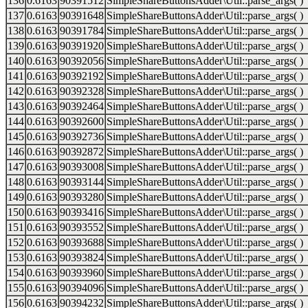
136
0.6163
90391512
SimpleShareButtonsAdder\Util::parse_args( )
137
0.6163
90391648
SimpleShareButtonsAdder\Util::parse_args( )
138
0.6163
90391784
SimpleShareButtonsAdder\Util::parse_args( )
139
0.6163
90391920
SimpleShareButtonsAdder\Util::parse_args( )
140
0.6163
90392056
SimpleShareButtonsAdder\Util::parse_args( )
141
0.6163
90392192
SimpleShareButtonsAdder\Util::parse_args( )
142
0.6163
90392328
SimpleShareButtonsAdder\Util::parse_args( )
143
0.6163
90392464
SimpleShareButtonsAdder\Util::parse_args( )
144
0.6163
90392600
SimpleShareButtonsAdder\Util::parse_args( )
145
0.6163
90392736
SimpleShareButtonsAdder\Util::parse_args( )
146
0.6163
90392872
SimpleShareButtonsAdder\Util::parse_args( )
147
0.6163
90393008
SimpleShareButtonsAdder\Util::parse_args( )
148
0.6163
90393144
SimpleShareButtonsAdder\Util::parse_args( )
149
0.6163
90393280
SimpleShareButtonsAdder\Util::parse_args( )
150
0.6163
90393416
SimpleShareButtonsAdder\Util::parse_args( )
151
0.6163
90393552
SimpleShareButtonsAdder\Util::parse_args( )
152
0.6163
90393688
SimpleShareButtonsAdder\Util::parse_args( )
153
0.6163
90393824
SimpleShareButtonsAdder\Util::parse_args( )
154
0.6163
90393960
SimpleShareButtonsAdder\Util::parse_args( )
155
0.6163
90394096
SimpleShareButtonsAdder\Util::parse_args( )
156
0.6163
90394232
SimpleShareButtonsAdder\Util::parse_args( )