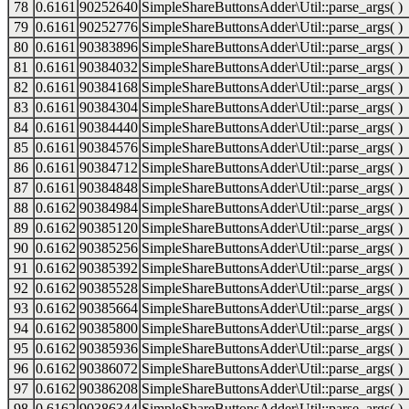
78
0.6161
90252640
SimpleShareButtonsAdder\Util::parse_args( )
79
0.6161
90252776
SimpleShareButtonsAdder\Util::parse_args( )
80
0.6161
90383896
SimpleShareButtonsAdder\Util::parse_args( )
81
0.6161
90384032
SimpleShareButtonsAdder\Util::parse_args( )
82
0.6161
90384168
SimpleShareButtonsAdder\Util::parse_args( )
83
0.6161
90384304
SimpleShareButtonsAdder\Util::parse_args( )
84
0.6161
90384440
SimpleShareButtonsAdder\Util::parse_args( )
85
0.6161
90384576
SimpleShareButtonsAdder\Util::parse_args( )
86
0.6161
90384712
SimpleShareButtonsAdder\Util::parse_args( )
87
0.6161
90384848
SimpleShareButtonsAdder\Util::parse_args( )
88
0.6162
90384984
SimpleShareButtonsAdder\Util::parse_args( )
89
0.6162
90385120
SimpleShareButtonsAdder\Util::parse_args( )
90
0.6162
90385256
SimpleShareButtonsAdder\Util::parse_args( )
91
0.6162
90385392
SimpleShareButtonsAdder\Util::parse_args( )
92
0.6162
90385528
SimpleShareButtonsAdder\Util::parse_args( )
93
0.6162
90385664
SimpleShareButtonsAdder\Util::parse_args( )
94
0.6162
90385800
SimpleShareButtonsAdder\Util::parse_args( )
95
0.6162
90385936
SimpleShareButtonsAdder\Util::parse_args( )
96
0.6162
90386072
SimpleShareButtonsAdder\Util::parse_args( )
97
0.6162
90386208
SimpleShareButtonsAdder\Util::parse_args( )
98
0.6162
90386344
SimpleShareButtonsAdder\Util::parse_args( )