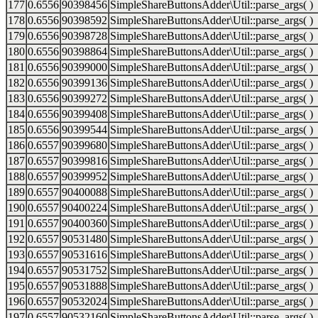
177
0.6556
90398456
SimpleShareButtonsAdder\Util::parse_args( )
178
0.6556
90398592
SimpleShareButtonsAdder\Util::parse_args( )
179
0.6556
90398728
SimpleShareButtonsAdder\Util::parse_args( )
180
0.6556
90398864
SimpleShareButtonsAdder\Util::parse_args( )
181
0.6556
90399000
SimpleShareButtonsAdder\Util::parse_args( )
182
0.6556
90399136
SimpleShareButtonsAdder\Util::parse_args( )
183
0.6556
90399272
SimpleShareButtonsAdder\Util::parse_args( )
184
0.6556
90399408
SimpleShareButtonsAdder\Util::parse_args( )
185
0.6556
90399544
SimpleShareButtonsAdder\Util::parse_args( )
186
0.6557
90399680
SimpleShareButtonsAdder\Util::parse_args( )
187
0.6557
90399816
SimpleShareButtonsAdder\Util::parse_args( )
188
0.6557
90399952
SimpleShareButtonsAdder\Util::parse_args( )
189
0.6557
90400088
SimpleShareButtonsAdder\Util::parse_args( )
190
0.6557
90400224
SimpleShareButtonsAdder\Util::parse_args( )
191
0.6557
90400360
SimpleShareButtonsAdder\Util::parse_args( )
192
0.6557
90531480
SimpleShareButtonsAdder\Util::parse_args( )
193
0.6557
90531616
SimpleShareButtonsAdder\Util::parse_args( )
194
0.6557
90531752
SimpleShareButtonsAdder\Util::parse_args( )
195
0.6557
90531888
SimpleShareButtonsAdder\Util::parse_args( )
196
0.6557
90532024
SimpleShareButtonsAdder\Util::parse_args( )
197
0.6557
90532160
SimpleShareButtonsAdder\Util::parse_args( )