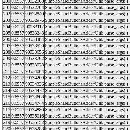
200
0.6557
90532568
SimpleShareButtonsAdder\Util::parse_args( )
201
0.6557
90532704
SimpleShareButtonsAdder\Util::parse_args( )
202
0.6557
90532840
SimpleShareButtonsAdder\Util::parse_args( )
203
0.6557
90532976
SimpleShareButtonsAdder\Util::parse_args( )
204
0.6557
90533112
SimpleShareButtonsAdder\Util::parse_args( )
205
0.6557
90533248
SimpleShareButtonsAdder\Util::parse_args( )
206
0.6557
90533384
SimpleShareButtonsAdder\Util::parse_args( )
207
0.6557
90533520
SimpleShareButtonsAdder\Util::parse_args( )
208
0.6557
90533656
SimpleShareButtonsAdder\Util::parse_args( )
209
0.6557
90533792
SimpleShareButtonsAdder\Util::parse_args( )
210
0.6557
90533928
SimpleShareButtonsAdder\Util::parse_args( )
211
0.6557
90534064
SimpleShareButtonsAdder\Util::parse_args( )
212
0.6557
90534200
SimpleShareButtonsAdder\Util::parse_args( )
213
0.6557
90534336
SimpleShareButtonsAdder\Util::parse_args( )
214
0.6557
90534472
SimpleShareButtonsAdder\Util::parse_args( )
215
0.6557
90534608
SimpleShareButtonsAdder\Util::parse_args( )
216
0.6557
90534744
SimpleShareButtonsAdder\Util::parse_args( )
217
0.6557
90534880
SimpleShareButtonsAdder\Util::parse_args( )
218
0.6557
90535016
SimpleShareButtonsAdder\Util::parse_args( )
219
0.6557
90535152
SimpleShareButtonsAdder\Util::parse_args( )
220
0.6557
90535288
SimpleShareButtonsAdder\Util::parse_args( )