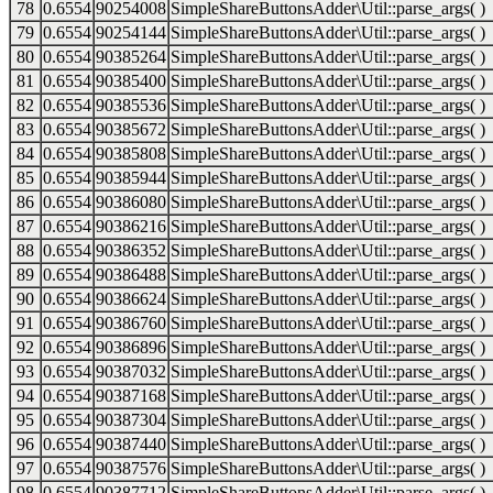
78
0.6554
90254008
SimpleShareButtonsAdder\Util::parse_args( )
79
0.6554
90254144
SimpleShareButtonsAdder\Util::parse_args( )
80
0.6554
90385264
SimpleShareButtonsAdder\Util::parse_args( )
81
0.6554
90385400
SimpleShareButtonsAdder\Util::parse_args( )
82
0.6554
90385536
SimpleShareButtonsAdder\Util::parse_args( )
83
0.6554
90385672
SimpleShareButtonsAdder\Util::parse_args( )
84
0.6554
90385808
SimpleShareButtonsAdder\Util::parse_args( )
85
0.6554
90385944
SimpleShareButtonsAdder\Util::parse_args( )
86
0.6554
90386080
SimpleShareButtonsAdder\Util::parse_args( )
87
0.6554
90386216
SimpleShareButtonsAdder\Util::parse_args( )
88
0.6554
90386352
SimpleShareButtonsAdder\Util::parse_args( )
89
0.6554
90386488
SimpleShareButtonsAdder\Util::parse_args( )
90
0.6554
90386624
SimpleShareButtonsAdder\Util::parse_args( )
91
0.6554
90386760
SimpleShareButtonsAdder\Util::parse_args( )
92
0.6554
90386896
SimpleShareButtonsAdder\Util::parse_args( )
93
0.6554
90387032
SimpleShareButtonsAdder\Util::parse_args( )
94
0.6554
90387168
SimpleShareButtonsAdder\Util::parse_args( )
95
0.6554
90387304
SimpleShareButtonsAdder\Util::parse_args( )
96
0.6554
90387440
SimpleShareButtonsAdder\Util::parse_args( )
97
0.6554
90387576
SimpleShareButtonsAdder\Util::parse_args( )
98
0.6554
90387712
SimpleShareButtonsAdder\Util::parse_args( )