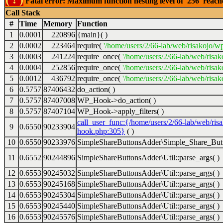
Fatal error: Maximum function nesting level of '256' reac
Call Stack
#
Time
Memory
Function
1
0.0001
220896
{main}( )
2
0.0002
223464
require(
'/home/users/2/66-lab/web/risakojo/w
3
0.0003
241224
require_once(
'/home/users/2/66-lab/web/risak
4
0.0004
252856
require_once(
'/home/users/2/66-lab/web/risak
5
0.0012
436792
require_once(
'/home/users/2/66-lab/web/risak
6
0.5757
87406432
do_action( )
7
0.5757
87407008
WP_Hook->do_action( )
8
0.5757
87407104
WP_Hook->apply_filters( )
call_user_func:{/home/users/2/66-lab/web/ris
9
0.6550
90233904
hook.php:305}
( )
10
0.6550
90233976
SimpleShareButtonsAdder\Simple_Share_Butt
11
0.6552
90244896
SimpleShareButtonsAdder\Util::parse_args( )
12
0.6553
90245032
SimpleShareButtonsAdder\Util::parse_args( )
13
0.6553
90245168
SimpleShareButtonsAdder\Util::parse_args( )
14
0.6553
90245304
SimpleShareButtonsAdder\Util::parse_args( )
15
0.6553
90245440
SimpleShareButtonsAdder\Util::parse_args( )
16
0.6553
90245576
SimpleShareButtonsAdder\Util::parse_args( )