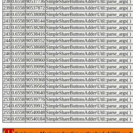
238
0.6558
90537736
SimpleShareButtonsAdder\Util::parse_args( )
239
0.6558
90537872
SimpleShareButtonsAdder\Util::parse_args( )
240
0.6558
90538008
SimpleShareButtonsAdder\Util::parse_args( )
241
0.6558
90538144
SimpleShareButtonsAdder\Util::parse_args( )
242
0.6558
90538280
SimpleShareButtonsAdder\Util::parse_args( )
243
0.6558
90538416
SimpleShareButtonsAdder\Util::parse_args( )
244
0.6558
90538552
SimpleShareButtonsAdder\Util::parse_args( )
245
0.6558
90538688
SimpleShareButtonsAdder\Util::parse_args( )
246
0.6558
90538824
SimpleShareButtonsAdder\Util::parse_args( )
247
0.6558
90538960
SimpleShareButtonsAdder\Util::parse_args( )
248
0.6558
90539096
SimpleShareButtonsAdder\Util::parse_args( )
249
0.6558
90539232
SimpleShareButtonsAdder\Util::parse_args( )
250
0.6558
90539368
SimpleShareButtonsAdder\Util::parse_args( )
251
0.6558
90539504
SimpleShareButtonsAdder\Util::parse_args( )
252
0.6558
90539640
SimpleShareButtonsAdder\Util::parse_args( )
253
0.6558
90539776
SimpleShareButtonsAdder\Util::parse_args( )
254
0.6558
90539912
SimpleShareButtonsAdder\Util::parse_args( )
255
0.6558
90540048
SimpleShareButtonsAdder\Util::parse_args( )
256
0.6558
90540184
SimpleShareButtonsAdder\Util::parse_args( )
( ! )