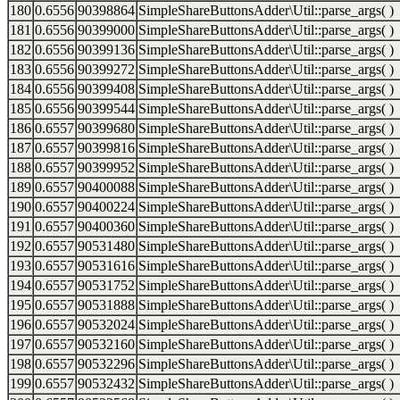
180
0.6556
90398864
SimpleShareButtonsAdder\Util::parse_args( )
181
0.6556
90399000
SimpleShareButtonsAdder\Util::parse_args( )
182
0.6556
90399136
SimpleShareButtonsAdder\Util::parse_args( )
183
0.6556
90399272
SimpleShareButtonsAdder\Util::parse_args( )
184
0.6556
90399408
SimpleShareButtonsAdder\Util::parse_args( )
185
0.6556
90399544
SimpleShareButtonsAdder\Util::parse_args( )
186
0.6557
90399680
SimpleShareButtonsAdder\Util::parse_args( )
187
0.6557
90399816
SimpleShareButtonsAdder\Util::parse_args( )
188
0.6557
90399952
SimpleShareButtonsAdder\Util::parse_args( )
189
0.6557
90400088
SimpleShareButtonsAdder\Util::parse_args( )
190
0.6557
90400224
SimpleShareButtonsAdder\Util::parse_args( )
191
0.6557
90400360
SimpleShareButtonsAdder\Util::parse_args( )
192
0.6557
90531480
SimpleShareButtonsAdder\Util::parse_args( )
193
0.6557
90531616
SimpleShareButtonsAdder\Util::parse_args( )
194
0.6557
90531752
SimpleShareButtonsAdder\Util::parse_args( )
195
0.6557
90531888
SimpleShareButtonsAdder\Util::parse_args( )
196
0.6557
90532024
SimpleShareButtonsAdder\Util::parse_args( )
197
0.6557
90532160
SimpleShareButtonsAdder\Util::parse_args( )
198
0.6557
90532296
SimpleShareButtonsAdder\Util::parse_args( )
199
0.6557
90532432
SimpleShareButtonsAdder\Util::parse_args( )