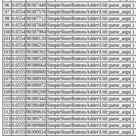
96
0.6554
90387440
SimpleShareButtonsAdder\Util::parse_args( )
97
0.6554
90387576
SimpleShareButtonsAdder\Util::parse_args( )
98
0.6554
90387712
SimpleShareButtonsAdder\Util::parse_args( )
99
0.6554
90387848
SimpleShareButtonsAdder\Util::parse_args( )
100
0.6554
90387984
SimpleShareButtonsAdder\Util::parse_args( )
101
0.6554
90388120
SimpleShareButtonsAdder\Util::parse_args( )
102
0.6554
90388256
SimpleShareButtonsAdder\Util::parse_args( )
103
0.6555
90388392
SimpleShareButtonsAdder\Util::parse_args( )
104
0.6555
90388528
SimpleShareButtonsAdder\Util::parse_args( )
105
0.6555
90388664
SimpleShareButtonsAdder\Util::parse_args( )
106
0.6555
90388800
SimpleShareButtonsAdder\Util::parse_args( )
107
0.6555
90388936
SimpleShareButtonsAdder\Util::parse_args( )
108
0.6555
90389072
SimpleShareButtonsAdder\Util::parse_args( )
109
0.6555
90389208
SimpleShareButtonsAdder\Util::parse_args( )
110
0.6555
90389344
SimpleShareButtonsAdder\Util::parse_args( )
111
0.6555
90389480
SimpleShareButtonsAdder\Util::parse_args( )
112
0.6555
90389616
SimpleShareButtonsAdder\Util::parse_args( )
113
0.6555
90389752
SimpleShareButtonsAdder\Util::parse_args( )
114
0.6555
90389888
SimpleShareButtonsAdder\Util::parse_args( )
115
0.6555
90390024
SimpleShareButtonsAdder\Util::parse_args( )