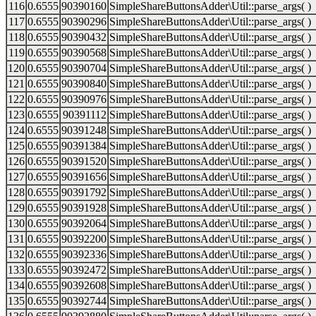
116
0.6555
90390160
SimpleShareButtonsAdder\Util::parse_args( )
117
0.6555
90390296
SimpleShareButtonsAdder\Util::parse_args( )
118
0.6555
90390432
SimpleShareButtonsAdder\Util::parse_args( )
119
0.6555
90390568
SimpleShareButtonsAdder\Util::parse_args( )
120
0.6555
90390704
SimpleShareButtonsAdder\Util::parse_args( )
121
0.6555
90390840
SimpleShareButtonsAdder\Util::parse_args( )
122
0.6555
90390976
SimpleShareButtonsAdder\Util::parse_args( )
123
0.6555
90391112
SimpleShareButtonsAdder\Util::parse_args( )
124
0.6555
90391248
SimpleShareButtonsAdder\Util::parse_args( )
125
0.6555
90391384
SimpleShareButtonsAdder\Util::parse_args( )
126
0.6555
90391520
SimpleShareButtonsAdder\Util::parse_args( )
127
0.6555
90391656
SimpleShareButtonsAdder\Util::parse_args( )
128
0.6555
90391792
SimpleShareButtonsAdder\Util::parse_args( )
129
0.6555
90391928
SimpleShareButtonsAdder\Util::parse_args( )
130
0.6555
90392064
SimpleShareButtonsAdder\Util::parse_args( )
131
0.6555
90392200
SimpleShareButtonsAdder\Util::parse_args( )
132
0.6555
90392336
SimpleShareButtonsAdder\Util::parse_args( )
133
0.6555
90392472
SimpleShareButtonsAdder\Util::parse_args( )
134
0.6555
90392608
SimpleShareButtonsAdder\Util::parse_args( )
135
0.6555
90392744
SimpleShareButtonsAdder\Util::parse_args( )