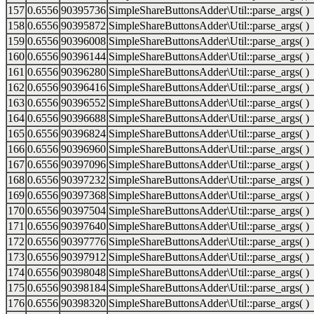
157
0.6556
90395736
SimpleShareButtonsAdder\Util::parse_args( )
158
0.6556
90395872
SimpleShareButtonsAdder\Util::parse_args( )
159
0.6556
90396008
SimpleShareButtonsAdder\Util::parse_args( )
160
0.6556
90396144
SimpleShareButtonsAdder\Util::parse_args( )
161
0.6556
90396280
SimpleShareButtonsAdder\Util::parse_args( )
162
0.6556
90396416
SimpleShareButtonsAdder\Util::parse_args( )
163
0.6556
90396552
SimpleShareButtonsAdder\Util::parse_args( )
164
0.6556
90396688
SimpleShareButtonsAdder\Util::parse_args( )
165
0.6556
90396824
SimpleShareButtonsAdder\Util::parse_args( )
166
0.6556
90396960
SimpleShareButtonsAdder\Util::parse_args( )
167
0.6556
90397096
SimpleShareButtonsAdder\Util::parse_args( )
168
0.6556
90397232
SimpleShareButtonsAdder\Util::parse_args( )
169
0.6556
90397368
SimpleShareButtonsAdder\Util::parse_args( )
170
0.6556
90397504
SimpleShareButtonsAdder\Util::parse_args( )
171
0.6556
90397640
SimpleShareButtonsAdder\Util::parse_args( )
172
0.6556
90397776
SimpleShareButtonsAdder\Util::parse_args( )
173
0.6556
90397912
SimpleShareButtonsAdder\Util::parse_args( )
174
0.6556
90398048
SimpleShareButtonsAdder\Util::parse_args( )
175
0.6556
90398184
SimpleShareButtonsAdder\Util::parse_args( )
176
0.6556
90398320
SimpleShareButtonsAdder\Util::parse_args( )