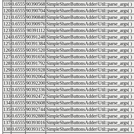
119
0.6555
90390568
SimpleShareButtonsAdder\Util::parse_args( )
120
0.6555
90390704
SimpleShareButtonsAdder\Util::parse_args( )
121
0.6555
90390840
SimpleShareButtonsAdder\Util::parse_args( )
122
0.6555
90390976
SimpleShareButtonsAdder\Util::parse_args( )
123
0.6555
90391112
SimpleShareButtonsAdder\Util::parse_args( )
124
0.6555
90391248
SimpleShareButtonsAdder\Util::parse_args( )
125
0.6555
90391384
SimpleShareButtonsAdder\Util::parse_args( )
126
0.6555
90391520
SimpleShareButtonsAdder\Util::parse_args( )
127
0.6555
90391656
SimpleShareButtonsAdder\Util::parse_args( )
128
0.6555
90391792
SimpleShareButtonsAdder\Util::parse_args( )
129
0.6555
90391928
SimpleShareButtonsAdder\Util::parse_args( )
130
0.6555
90392064
SimpleShareButtonsAdder\Util::parse_args( )
131
0.6555
90392200
SimpleShareButtonsAdder\Util::parse_args( )
132
0.6555
90392336
SimpleShareButtonsAdder\Util::parse_args( )
133
0.6555
90392472
SimpleShareButtonsAdder\Util::parse_args( )
134
0.6555
90392608
SimpleShareButtonsAdder\Util::parse_args( )
135
0.6555
90392744
SimpleShareButtonsAdder\Util::parse_args( )
136
0.6555
90392880
SimpleShareButtonsAdder\Util::parse_args( )
137
0.6555
90393016
SimpleShareButtonsAdder\Util::parse_args( )
138
0.6555
90393152
SimpleShareButtonsAdder\Util::parse_args( )