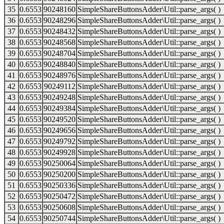
35
0.6553
90248160
SimpleShareButtonsAdder\Util::parse_args( )
36
0.6553
90248296
SimpleShareButtonsAdder\Util::parse_args( )
37
0.6553
90248432
SimpleShareButtonsAdder\Util::parse_args( )
38
0.6553
90248568
SimpleShareButtonsAdder\Util::parse_args( )
39
0.6553
90248704
SimpleShareButtonsAdder\Util::parse_args( )
40
0.6553
90248840
SimpleShareButtonsAdder\Util::parse_args( )
41
0.6553
90248976
SimpleShareButtonsAdder\Util::parse_args( )
42
0.6553
90249112
SimpleShareButtonsAdder\Util::parse_args( )
43
0.6553
90249248
SimpleShareButtonsAdder\Util::parse_args( )
44
0.6553
90249384
SimpleShareButtonsAdder\Util::parse_args( )
45
0.6553
90249520
SimpleShareButtonsAdder\Util::parse_args( )
46
0.6553
90249656
SimpleShareButtonsAdder\Util::parse_args( )
47
0.6553
90249792
SimpleShareButtonsAdder\Util::parse_args( )
48
0.6553
90249928
SimpleShareButtonsAdder\Util::parse_args( )
49
0.6553
90250064
SimpleShareButtonsAdder\Util::parse_args( )
50
0.6553
90250200
SimpleShareButtonsAdder\Util::parse_args( )
51
0.6553
90250336
SimpleShareButtonsAdder\Util::parse_args( )
52
0.6553
90250472
SimpleShareButtonsAdder\Util::parse_args( )
53
0.6553
90250608
SimpleShareButtonsAdder\Util::parse_args( )
54
0.6553
90250744
SimpleShareButtonsAdder\Util::parse_args( )