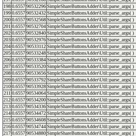
198
0.6557
90532296
SimpleShareButtonsAdder\Util::parse_args( )
199
0.6557
90532432
SimpleShareButtonsAdder\Util::parse_args( )
200
0.6557
90532568
SimpleShareButtonsAdder\Util::parse_args( )
201
0.6557
90532704
SimpleShareButtonsAdder\Util::parse_args( )
202
0.6557
90532840
SimpleShareButtonsAdder\Util::parse_args( )
203
0.6557
90532976
SimpleShareButtonsAdder\Util::parse_args( )
204
0.6557
90533112
SimpleShareButtonsAdder\Util::parse_args( )
205
0.6557
90533248
SimpleShareButtonsAdder\Util::parse_args( )
206
0.6557
90533384
SimpleShareButtonsAdder\Util::parse_args( )
207
0.6557
90533520
SimpleShareButtonsAdder\Util::parse_args( )
208
0.6557
90533656
SimpleShareButtonsAdder\Util::parse_args( )
209
0.6557
90533792
SimpleShareButtonsAdder\Util::parse_args( )
210
0.6557
90533928
SimpleShareButtonsAdder\Util::parse_args( )
211
0.6557
90534064
SimpleShareButtonsAdder\Util::parse_args( )
212
0.6557
90534200
SimpleShareButtonsAdder\Util::parse_args( )
213
0.6557
90534336
SimpleShareButtonsAdder\Util::parse_args( )
214
0.6557
90534472
SimpleShareButtonsAdder\Util::parse_args( )
215
0.6557
90534608
SimpleShareButtonsAdder\Util::parse_args( )
216
0.6557
90534744
SimpleShareButtonsAdder\Util::parse_args( )
217
0.6557
90534880
SimpleShareButtonsAdder\Util::parse_args( )