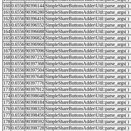
160
0.6556
90396144
SimpleShareButtonsAdder\Util::parse_args( )
161
0.6556
90396280
SimpleShareButtonsAdder\Util::parse_args( )
162
0.6556
90396416
SimpleShareButtonsAdder\Util::parse_args( )
163
0.6556
90396552
SimpleShareButtonsAdder\Util::parse_args( )
164
0.6556
90396688
SimpleShareButtonsAdder\Util::parse_args( )
165
0.6556
90396824
SimpleShareButtonsAdder\Util::parse_args( )
166
0.6556
90396960
SimpleShareButtonsAdder\Util::parse_args( )
167
0.6556
90397096
SimpleShareButtonsAdder\Util::parse_args( )
168
0.6556
90397232
SimpleShareButtonsAdder\Util::parse_args( )
169
0.6556
90397368
SimpleShareButtonsAdder\Util::parse_args( )
170
0.6556
90397504
SimpleShareButtonsAdder\Util::parse_args( )
171
0.6556
90397640
SimpleShareButtonsAdder\Util::parse_args( )
172
0.6556
90397776
SimpleShareButtonsAdder\Util::parse_args( )
173
0.6556
90397912
SimpleShareButtonsAdder\Util::parse_args( )
174
0.6556
90398048
SimpleShareButtonsAdder\Util::parse_args( )
175
0.6556
90398184
SimpleShareButtonsAdder\Util::parse_args( )
176
0.6556
90398320
SimpleShareButtonsAdder\Util::parse_args( )
177
0.6556
90398456
SimpleShareButtonsAdder\Util::parse_args( )
178
0.6556
90398592
SimpleShareButtonsAdder\Util::parse_args( )
179
0.6556
90398728
SimpleShareButtonsAdder\Util::parse_args( )