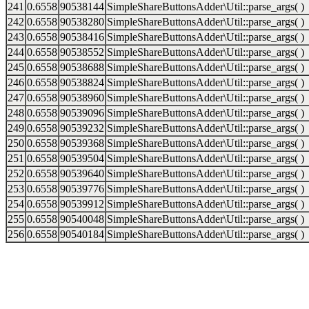
241
0.6558
90538144
SimpleShareButtonsAdder\Util::parse_args( )
242
0.6558
90538280
SimpleShareButtonsAdder\Util::parse_args( )
243
0.6558
90538416
SimpleShareButtonsAdder\Util::parse_args( )
244
0.6558
90538552
SimpleShareButtonsAdder\Util::parse_args( )
245
0.6558
90538688
SimpleShareButtonsAdder\Util::parse_args( )
246
0.6558
90538824
SimpleShareButtonsAdder\Util::parse_args( )
247
0.6558
90538960
SimpleShareButtonsAdder\Util::parse_args( )
248
0.6558
90539096
SimpleShareButtonsAdder\Util::parse_args( )
249
0.6558
90539232
SimpleShareButtonsAdder\Util::parse_args( )
250
0.6558
90539368
SimpleShareButtonsAdder\Util::parse_args( )
251
0.6558
90539504
SimpleShareButtonsAdder\Util::parse_args( )
252
0.6558
90539640
SimpleShareButtonsAdder\Util::parse_args( )
253
0.6558
90539776
SimpleShareButtonsAdder\Util::parse_args( )
254
0.6558
90539912
SimpleShareButtonsAdder\Util::parse_args( )
255
0.6558
90540048
SimpleShareButtonsAdder\Util::parse_args( )
256
0.6558
90540184
SimpleShareButtonsAdder\Util::parse_args( )