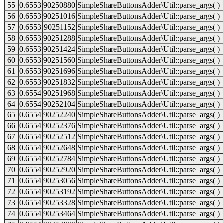
55
0.6553
90250880
SimpleShareButtonsAdder\Util::parse_args( )
56
0.6553
90251016
SimpleShareButtonsAdder\Util::parse_args( )
57
0.6553
90251152
SimpleShareButtonsAdder\Util::parse_args( )
58
0.6553
90251288
SimpleShareButtonsAdder\Util::parse_args( )
59
0.6553
90251424
SimpleShareButtonsAdder\Util::parse_args( )
60
0.6553
90251560
SimpleShareButtonsAdder\Util::parse_args( )
61
0.6553
90251696
SimpleShareButtonsAdder\Util::parse_args( )
62
0.6553
90251832
SimpleShareButtonsAdder\Util::parse_args( )
63
0.6554
90251968
SimpleShareButtonsAdder\Util::parse_args( )
64
0.6554
90252104
SimpleShareButtonsAdder\Util::parse_args( )
65
0.6554
90252240
SimpleShareButtonsAdder\Util::parse_args( )
66
0.6554
90252376
SimpleShareButtonsAdder\Util::parse_args( )
67
0.6554
90252512
SimpleShareButtonsAdder\Util::parse_args( )
68
0.6554
90252648
SimpleShareButtonsAdder\Util::parse_args( )
69
0.6554
90252784
SimpleShareButtonsAdder\Util::parse_args( )
70
0.6554
90252920
SimpleShareButtonsAdder\Util::parse_args( )
71
0.6554
90253056
SimpleShareButtonsAdder\Util::parse_args( )
72
0.6554
90253192
SimpleShareButtonsAdder\Util::parse_args( )
73
0.6554
90253328
SimpleShareButtonsAdder\Util::parse_args( )
74
0.6554
90253464
SimpleShareButtonsAdder\Util::parse_args( )