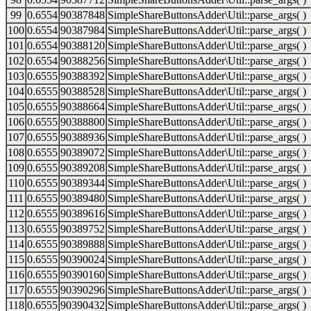
99
0.6554
90387848
SimpleShareButtonsAdder\Util::parse_args( )
100
0.6554
90387984
SimpleShareButtonsAdder\Util::parse_args( )
101
0.6554
90388120
SimpleShareButtonsAdder\Util::parse_args( )
102
0.6554
90388256
SimpleShareButtonsAdder\Util::parse_args( )
103
0.6555
90388392
SimpleShareButtonsAdder\Util::parse_args( )
104
0.6555
90388528
SimpleShareButtonsAdder\Util::parse_args( )
105
0.6555
90388664
SimpleShareButtonsAdder\Util::parse_args( )
106
0.6555
90388800
SimpleShareButtonsAdder\Util::parse_args( )
107
0.6555
90388936
SimpleShareButtonsAdder\Util::parse_args( )
108
0.6555
90389072
SimpleShareButtonsAdder\Util::parse_args( )
109
0.6555
90389208
SimpleShareButtonsAdder\Util::parse_args( )
110
0.6555
90389344
SimpleShareButtonsAdder\Util::parse_args( )
111
0.6555
90389480
SimpleShareButtonsAdder\Util::parse_args( )
112
0.6555
90389616
SimpleShareButtonsAdder\Util::parse_args( )
113
0.6555
90389752
SimpleShareButtonsAdder\Util::parse_args( )
114
0.6555
90389888
SimpleShareButtonsAdder\Util::parse_args( )
115
0.6555
90390024
SimpleShareButtonsAdder\Util::parse_args( )
116
0.6555
90390160
SimpleShareButtonsAdder\Util::parse_args( )
117
0.6555
90390296
SimpleShareButtonsAdder\Util::parse_args( )
118
0.6555
90390432
SimpleShareButtonsAdder\Util::parse_args( )