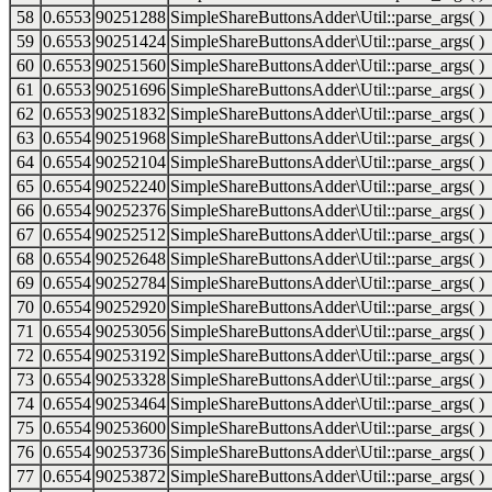
58
0.6553
90251288
SimpleShareButtonsAdder\Util::parse_args( )
59
0.6553
90251424
SimpleShareButtonsAdder\Util::parse_args( )
60
0.6553
90251560
SimpleShareButtonsAdder\Util::parse_args( )
61
0.6553
90251696
SimpleShareButtonsAdder\Util::parse_args( )
62
0.6553
90251832
SimpleShareButtonsAdder\Util::parse_args( )
63
0.6554
90251968
SimpleShareButtonsAdder\Util::parse_args( )
64
0.6554
90252104
SimpleShareButtonsAdder\Util::parse_args( )
65
0.6554
90252240
SimpleShareButtonsAdder\Util::parse_args( )
66
0.6554
90252376
SimpleShareButtonsAdder\Util::parse_args( )
67
0.6554
90252512
SimpleShareButtonsAdder\Util::parse_args( )
68
0.6554
90252648
SimpleShareButtonsAdder\Util::parse_args( )
69
0.6554
90252784
SimpleShareButtonsAdder\Util::parse_args( )
70
0.6554
90252920
SimpleShareButtonsAdder\Util::parse_args( )
71
0.6554
90253056
SimpleShareButtonsAdder\Util::parse_args( )
72
0.6554
90253192
SimpleShareButtonsAdder\Util::parse_args( )
73
0.6554
90253328
SimpleShareButtonsAdder\Util::parse_args( )
74
0.6554
90253464
SimpleShareButtonsAdder\Util::parse_args( )
75
0.6554
90253600
SimpleShareButtonsAdder\Util::parse_args( )
76
0.6554
90253736
SimpleShareButtonsAdder\Util::parse_args( )
77
0.6554
90253872
SimpleShareButtonsAdder\Util::parse_args( )