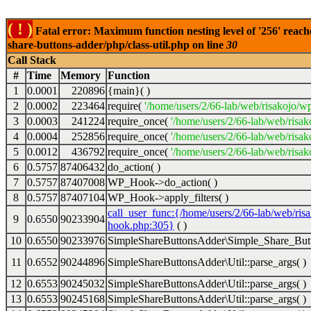
( ! )
Fatal error: Maximum function nesting level of '256' reach
share-buttons-adder/php/class-util.php on line
30
Call Stack
#
Time
Memory
Function
1
0.0001
220896
{main}( )
2
0.0002
223464
require(
'/home/users/2/66-lab/web/risakojo/w
3
0.0003
241224
require_once(
'/home/users/2/66-lab/web/risak
4
0.0004
252856
require_once(
'/home/users/2/66-lab/web/risak
5
0.0012
436792
require_once(
'/home/users/2/66-lab/web/risak
6
0.5757
87406432
do_action( )
7
0.5757
87407008
WP_Hook->do_action( )
8
0.5757
87407104
WP_Hook->apply_filters( )
call_user_func:{/home/users/2/66-lab/web/ris
9
0.6550
90233904
hook.php:305}
( )
10
0.6550
90233976
SimpleShareButtonsAdder\Simple_Share_Butt
11
0.6552
90244896
SimpleShareButtonsAdder\Util::parse_args( )
12
0.6553
90245032
SimpleShareButtonsAdder\Util::parse_args( )
13
0.6553
90245168
SimpleShareButtonsAdder\Util::parse_args( )