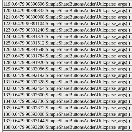
119
0.6479
90390696
SimpleShareButtonsAdder\Util::parse_args( )
120
0.6479
90390832
SimpleShareButtonsAdder\Util::parse_args( )
121
0.6479
90390968
SimpleShareButtonsAdder\Util::parse_args( )
122
0.6479
90391104
SimpleShareButtonsAdder\Util::parse_args( )
123
0.6479
90391240
SimpleShareButtonsAdder\Util::parse_args( )
124
0.6479
90391376
SimpleShareButtonsAdder\Util::parse_args( )
125
0.6479
90391512
SimpleShareButtonsAdder\Util::parse_args( )
126
0.6479
90391648
SimpleShareButtonsAdder\Util::parse_args( )
127
0.6479
90391784
SimpleShareButtonsAdder\Util::parse_args( )
128
0.6479
90391920
SimpleShareButtonsAdder\Util::parse_args( )
129
0.6479
90392056
SimpleShareButtonsAdder\Util::parse_args( )
130
0.6479
90392192
SimpleShareButtonsAdder\Util::parse_args( )
131
0.6479
90392328
SimpleShareButtonsAdder\Util::parse_args( )
132
0.6479
90392464
SimpleShareButtonsAdder\Util::parse_args( )
133
0.6479
90392600
SimpleShareButtonsAdder\Util::parse_args( )
134
0.6479
90392736
SimpleShareButtonsAdder\Util::parse_args( )
135
0.6479
90392872
SimpleShareButtonsAdder\Util::parse_args( )
136
0.6479
90393008
SimpleShareButtonsAdder\Util::parse_args( )
137
0.6479
90393144
SimpleShareButtonsAdder\Util::parse_args( )
138
0.6479
90393280
SimpleShareButtonsAdder\Util::parse_args( )