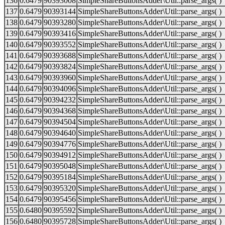
136
0.6479
90393008
SimpleShareButtonsAdder\Util::parse_args( )
137
0.6479
90393144
SimpleShareButtonsAdder\Util::parse_args( )
138
0.6479
90393280
SimpleShareButtonsAdder\Util::parse_args( )
139
0.6479
90393416
SimpleShareButtonsAdder\Util::parse_args( )
140
0.6479
90393552
SimpleShareButtonsAdder\Util::parse_args( )
141
0.6479
90393688
SimpleShareButtonsAdder\Util::parse_args( )
142
0.6479
90393824
SimpleShareButtonsAdder\Util::parse_args( )
143
0.6479
90393960
SimpleShareButtonsAdder\Util::parse_args( )
144
0.6479
90394096
SimpleShareButtonsAdder\Util::parse_args( )
145
0.6479
90394232
SimpleShareButtonsAdder\Util::parse_args( )
146
0.6479
90394368
SimpleShareButtonsAdder\Util::parse_args( )
147
0.6479
90394504
SimpleShareButtonsAdder\Util::parse_args( )
148
0.6479
90394640
SimpleShareButtonsAdder\Util::parse_args( )
149
0.6479
90394776
SimpleShareButtonsAdder\Util::parse_args( )
150
0.6479
90394912
SimpleShareButtonsAdder\Util::parse_args( )
151
0.6479
90395048
SimpleShareButtonsAdder\Util::parse_args( )
152
0.6479
90395184
SimpleShareButtonsAdder\Util::parse_args( )
153
0.6479
90395320
SimpleShareButtonsAdder\Util::parse_args( )
154
0.6479
90395456
SimpleShareButtonsAdder\Util::parse_args( )
155
0.6480
90395592
SimpleShareButtonsAdder\Util::parse_args( )
156
0.6480
90395728
SimpleShareButtonsAdder\Util::parse_args( )