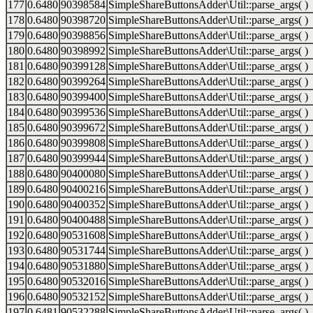
177
0.6480
90398584
SimpleShareButtonsAdder\Util::parse_args( )
178
0.6480
90398720
SimpleShareButtonsAdder\Util::parse_args( )
179
0.6480
90398856
SimpleShareButtonsAdder\Util::parse_args( )
180
0.6480
90398992
SimpleShareButtonsAdder\Util::parse_args( )
181
0.6480
90399128
SimpleShareButtonsAdder\Util::parse_args( )
182
0.6480
90399264
SimpleShareButtonsAdder\Util::parse_args( )
183
0.6480
90399400
SimpleShareButtonsAdder\Util::parse_args( )
184
0.6480
90399536
SimpleShareButtonsAdder\Util::parse_args( )
185
0.6480
90399672
SimpleShareButtonsAdder\Util::parse_args( )
186
0.6480
90399808
SimpleShareButtonsAdder\Util::parse_args( )
187
0.6480
90399944
SimpleShareButtonsAdder\Util::parse_args( )
188
0.6480
90400080
SimpleShareButtonsAdder\Util::parse_args( )
189
0.6480
90400216
SimpleShareButtonsAdder\Util::parse_args( )
190
0.6480
90400352
SimpleShareButtonsAdder\Util::parse_args( )
191
0.6480
90400488
SimpleShareButtonsAdder\Util::parse_args( )
192
0.6480
90531608
SimpleShareButtonsAdder\Util::parse_args( )
193
0.6480
90531744
SimpleShareButtonsAdder\Util::parse_args( )
194
0.6480
90531880
SimpleShareButtonsAdder\Util::parse_args( )
195
0.6480
90532016
SimpleShareButtonsAdder\Util::parse_args( )
196
0.6480
90532152
SimpleShareButtonsAdder\Util::parse_args( )
197
0.6481
90532288
SimpleShareButtonsAdder\Util::parse_args( )