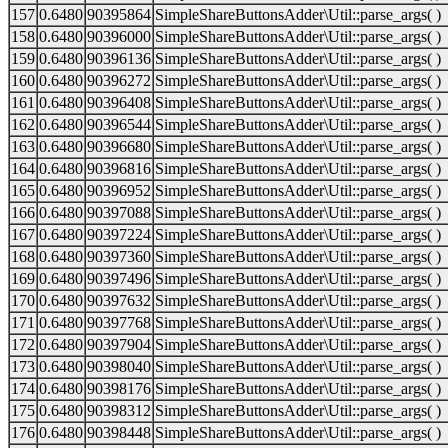
157
0.6480
90395864
SimpleShareButtonsAdder\Util::parse_args( )
158
0.6480
90396000
SimpleShareButtonsAdder\Util::parse_args( )
159
0.6480
90396136
SimpleShareButtonsAdder\Util::parse_args( )
160
0.6480
90396272
SimpleShareButtonsAdder\Util::parse_args( )
161
0.6480
90396408
SimpleShareButtonsAdder\Util::parse_args( )
162
0.6480
90396544
SimpleShareButtonsAdder\Util::parse_args( )
163
0.6480
90396680
SimpleShareButtonsAdder\Util::parse_args( )
164
0.6480
90396816
SimpleShareButtonsAdder\Util::parse_args( )
165
0.6480
90396952
SimpleShareButtonsAdder\Util::parse_args( )
166
0.6480
90397088
SimpleShareButtonsAdder\Util::parse_args( )
167
0.6480
90397224
SimpleShareButtonsAdder\Util::parse_args( )
168
0.6480
90397360
SimpleShareButtonsAdder\Util::parse_args( )
169
0.6480
90397496
SimpleShareButtonsAdder\Util::parse_args( )
170
0.6480
90397632
SimpleShareButtonsAdder\Util::parse_args( )
171
0.6480
90397768
SimpleShareButtonsAdder\Util::parse_args( )
172
0.6480
90397904
SimpleShareButtonsAdder\Util::parse_args( )
173
0.6480
90398040
SimpleShareButtonsAdder\Util::parse_args( )
174
0.6480
90398176
SimpleShareButtonsAdder\Util::parse_args( )
175
0.6480
90398312
SimpleShareButtonsAdder\Util::parse_args( )
176
0.6480
90398448
SimpleShareButtonsAdder\Util::parse_args( )