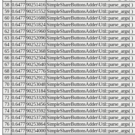
58
0.6477
90251416
SimpleShareButtonsAdder\Util::parse_args( )
59
0.6477
90251552
SimpleShareButtonsAdder\Util::parse_args( )
60
0.6477
90251688
SimpleShareButtonsAdder\Util::parse_args( )
61
0.6477
90251824
SimpleShareButtonsAdder\Util::parse_args( )
62
0.6477
90251960
SimpleShareButtonsAdder\Util::parse_args( )
63
0.6477
90252096
SimpleShareButtonsAdder\Util::parse_args( )
64
0.6477
90252232
SimpleShareButtonsAdder\Util::parse_args( )
65
0.6477
90252368
SimpleShareButtonsAdder\Util::parse_args( )
66
0.6477
90252504
SimpleShareButtonsAdder\Util::parse_args( )
67
0.6477
90252640
SimpleShareButtonsAdder\Util::parse_args( )
68
0.6477
90252776
SimpleShareButtonsAdder\Util::parse_args( )
69
0.6477
90252912
SimpleShareButtonsAdder\Util::parse_args( )
70
0.6477
90253048
SimpleShareButtonsAdder\Util::parse_args( )
71
0.6477
90253184
SimpleShareButtonsAdder\Util::parse_args( )
72
0.6477
90253320
SimpleShareButtonsAdder\Util::parse_args( )
73
0.6477
90253456
SimpleShareButtonsAdder\Util::parse_args( )
74
0.6477
90253592
SimpleShareButtonsAdder\Util::parse_args( )
75
0.6477
90253728
SimpleShareButtonsAdder\Util::parse_args( )
76
0.6477
90253864
SimpleShareButtonsAdder\Util::parse_args( )
77
0.6477
90254000
SimpleShareButtonsAdder\Util::parse_args( )