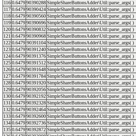
116
0.6479
90390288
SimpleShareButtonsAdder\Util::parse_args( )
117
0.6479
90390424
SimpleShareButtonsAdder\Util::parse_args( )
118
0.6479
90390560
SimpleShareButtonsAdder\Util::parse_args( )
119
0.6479
90390696
SimpleShareButtonsAdder\Util::parse_args( )
120
0.6479
90390832
SimpleShareButtonsAdder\Util::parse_args( )
121
0.6479
90390968
SimpleShareButtonsAdder\Util::parse_args( )
122
0.6479
90391104
SimpleShareButtonsAdder\Util::parse_args( )
123
0.6479
90391240
SimpleShareButtonsAdder\Util::parse_args( )
124
0.6479
90391376
SimpleShareButtonsAdder\Util::parse_args( )
125
0.6479
90391512
SimpleShareButtonsAdder\Util::parse_args( )
126
0.6479
90391648
SimpleShareButtonsAdder\Util::parse_args( )
127
0.6479
90391784
SimpleShareButtonsAdder\Util::parse_args( )
128
0.6479
90391920
SimpleShareButtonsAdder\Util::parse_args( )
129
0.6479
90392056
SimpleShareButtonsAdder\Util::parse_args( )
130
0.6479
90392192
SimpleShareButtonsAdder\Util::parse_args( )
131
0.6479
90392328
SimpleShareButtonsAdder\Util::parse_args( )
132
0.6479
90392464
SimpleShareButtonsAdder\Util::parse_args( )
133
0.6479
90392600
SimpleShareButtonsAdder\Util::parse_args( )
134
0.6479
90392736
SimpleShareButtonsAdder\Util::parse_args( )
135
0.6479
90392872
SimpleShareButtonsAdder\Util::parse_args( )