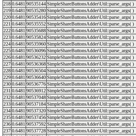
218
0.6481
90535144
SimpleShareButtonsAdder\Util::parse_args( )
219
0.6481
90535280
SimpleShareButtonsAdder\Util::parse_args( )
220
0.6481
90535416
SimpleShareButtonsAdder\Util::parse_args( )
221
0.6481
90535552
SimpleShareButtonsAdder\Util::parse_args( )
222
0.6481
90535688
SimpleShareButtonsAdder\Util::parse_args( )
223
0.6481
90535824
SimpleShareButtonsAdder\Util::parse_args( )
224
0.6481
90535960
SimpleShareButtonsAdder\Util::parse_args( )
225
0.6481
90536096
SimpleShareButtonsAdder\Util::parse_args( )
226
0.6481
90536232
SimpleShareButtonsAdder\Util::parse_args( )
227
0.6481
90536368
SimpleShareButtonsAdder\Util::parse_args( )
228
0.6481
90536504
SimpleShareButtonsAdder\Util::parse_args( )
229
0.6481
90536640
SimpleShareButtonsAdder\Util::parse_args( )
230
0.6481
90536776
SimpleShareButtonsAdder\Util::parse_args( )
231
0.6481
90536912
SimpleShareButtonsAdder\Util::parse_args( )
232
0.6481
90537048
SimpleShareButtonsAdder\Util::parse_args( )
233
0.6481
90537184
SimpleShareButtonsAdder\Util::parse_args( )
234
0.6481
90537320
SimpleShareButtonsAdder\Util::parse_args( )
235
0.6481
90537456
SimpleShareButtonsAdder\Util::parse_args( )
236
0.6481
90537592
SimpleShareButtonsAdder\Util::parse_args( )
237
0.6481
90537728
SimpleShareButtonsAdder\Util::parse_args( )