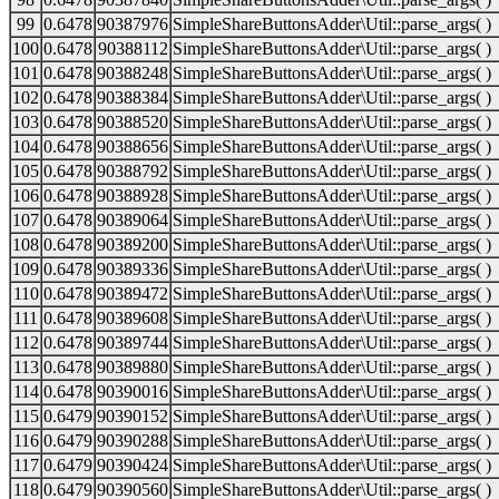
99
0.6478
90387976
SimpleShareButtonsAdder\Util::parse_args( )
100
0.6478
90388112
SimpleShareButtonsAdder\Util::parse_args( )
101
0.6478
90388248
SimpleShareButtonsAdder\Util::parse_args( )
102
0.6478
90388384
SimpleShareButtonsAdder\Util::parse_args( )
103
0.6478
90388520
SimpleShareButtonsAdder\Util::parse_args( )
104
0.6478
90388656
SimpleShareButtonsAdder\Util::parse_args( )
105
0.6478
90388792
SimpleShareButtonsAdder\Util::parse_args( )
106
0.6478
90388928
SimpleShareButtonsAdder\Util::parse_args( )
107
0.6478
90389064
SimpleShareButtonsAdder\Util::parse_args( )
108
0.6478
90389200
SimpleShareButtonsAdder\Util::parse_args( )
109
0.6478
90389336
SimpleShareButtonsAdder\Util::parse_args( )
110
0.6478
90389472
SimpleShareButtonsAdder\Util::parse_args( )
111
0.6478
90389608
SimpleShareButtonsAdder\Util::parse_args( )
112
0.6478
90389744
SimpleShareButtonsAdder\Util::parse_args( )
113
0.6478
90389880
SimpleShareButtonsAdder\Util::parse_args( )
114
0.6478
90390016
SimpleShareButtonsAdder\Util::parse_args( )
115
0.6479
90390152
SimpleShareButtonsAdder\Util::parse_args( )
116
0.6479
90390288
SimpleShareButtonsAdder\Util::parse_args( )
117
0.6479
90390424
SimpleShareButtonsAdder\Util::parse_args( )
118
0.6479
90390560
SimpleShareButtonsAdder\Util::parse_args( )