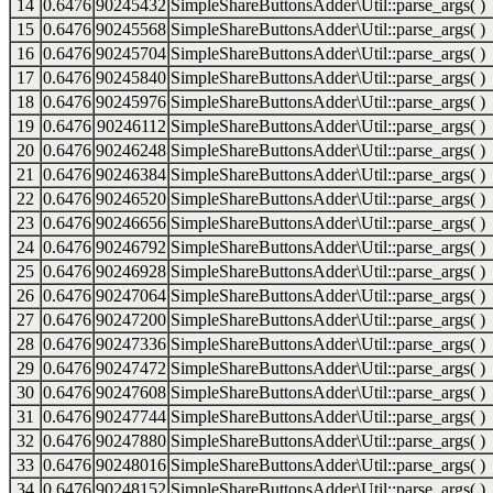
14
0.6476
90245432
SimpleShareButtonsAdder\Util::parse_args( )
15
0.6476
90245568
SimpleShareButtonsAdder\Util::parse_args( )
16
0.6476
90245704
SimpleShareButtonsAdder\Util::parse_args( )
17
0.6476
90245840
SimpleShareButtonsAdder\Util::parse_args( )
18
0.6476
90245976
SimpleShareButtonsAdder\Util::parse_args( )
19
0.6476
90246112
SimpleShareButtonsAdder\Util::parse_args( )
20
0.6476
90246248
SimpleShareButtonsAdder\Util::parse_args( )
21
0.6476
90246384
SimpleShareButtonsAdder\Util::parse_args( )
22
0.6476
90246520
SimpleShareButtonsAdder\Util::parse_args( )
23
0.6476
90246656
SimpleShareButtonsAdder\Util::parse_args( )
24
0.6476
90246792
SimpleShareButtonsAdder\Util::parse_args( )
25
0.6476
90246928
SimpleShareButtonsAdder\Util::parse_args( )
26
0.6476
90247064
SimpleShareButtonsAdder\Util::parse_args( )
27
0.6476
90247200
SimpleShareButtonsAdder\Util::parse_args( )
28
0.6476
90247336
SimpleShareButtonsAdder\Util::parse_args( )
29
0.6476
90247472
SimpleShareButtonsAdder\Util::parse_args( )
30
0.6476
90247608
SimpleShareButtonsAdder\Util::parse_args( )
31
0.6476
90247744
SimpleShareButtonsAdder\Util::parse_args( )
32
0.6476
90247880
SimpleShareButtonsAdder\Util::parse_args( )
33
0.6476
90248016
SimpleShareButtonsAdder\Util::parse_args( )
34
0.6476
90248152
SimpleShareButtonsAdder\Util::parse_args( )