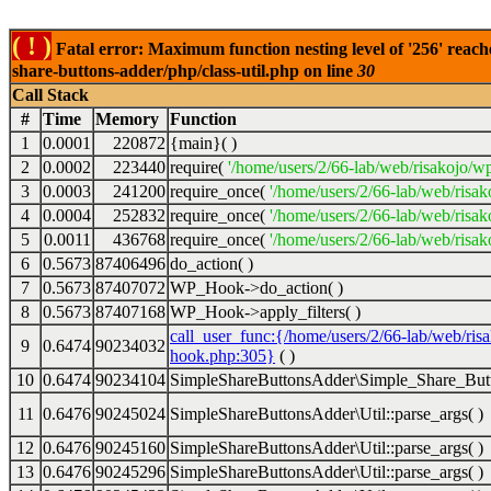
( ! )
Fatal error: Maximum function nesting level of '256' reach
share-buttons-adder/php/class-util.php on line
30
Call Stack
#
Time
Memory
Function
1
0.0001
220872
{main}( )
2
0.0002
223440
require(
'/home/users/2/66-lab/web/risakojo/w
3
0.0003
241200
require_once(
'/home/users/2/66-lab/web/risak
4
0.0004
252832
require_once(
'/home/users/2/66-lab/web/risak
5
0.0011
436768
require_once(
'/home/users/2/66-lab/web/risak
6
0.5673
87406496
do_action( )
7
0.5673
87407072
WP_Hook->do_action( )
8
0.5673
87407168
WP_Hook->apply_filters( )
call_user_func:{/home/users/2/66-lab/web/ris
9
0.6474
90234032
hook.php:305}
( )
10
0.6474
90234104
SimpleShareButtonsAdder\Simple_Share_Butt
11
0.6476
90245024
SimpleShareButtonsAdder\Util::parse_args( )
12
0.6476
90245160
SimpleShareButtonsAdder\Util::parse_args( )
13
0.6476
90245296
SimpleShareButtonsAdder\Util::parse_args( )