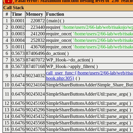
Fatal error: Maximum function nesting level of '256' reac
Call Stack
#
Time
Memory
Function
1
0.0001
220872
{main}( )
2
0.0002
223440
require(
'/home/users/2/66-lab/web/risakojo/w
3
0.0003
241200
require_once(
'/home/users/2/66-lab/web/risak
4
0.0004
252832
require_once(
'/home/users/2/66-lab/web/risak
5
0.0011
436768
require_once(
'/home/users/2/66-lab/web/risak
6
0.5673
87406496
do_action( )
7
0.5673
87407072
WP_Hook->do_action( )
8
0.5673
87407168
WP_Hook->apply_filters( )
call_user_func:{/home/users/2/66-lab/web/ris
9
0.6474
90234032
hook.php:305}
( )
10
0.6474
90234104
SimpleShareButtonsAdder\Simple_Share_Butt
11
0.6476
90245024
SimpleShareButtonsAdder\Util::parse_args( )
12
0.6476
90245160
SimpleShareButtonsAdder\Util::parse_args( )
13
0.6476
90245296
SimpleShareButtonsAdder\Util::parse_args( )
14
0.6476
90245432
SimpleShareButtonsAdder\Util::parse_args( )
15
0.6476
90245568
SimpleShareButtonsAdder\Util::parse_args( )
16
0.6476
90245704
SimpleShareButtonsAdder\Util::parse_args( )