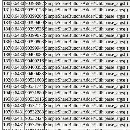
180
0.6480
90398992
SimpleShareButtonsAdder\Util::parse_args( )
181
0.6480
90399128
SimpleShareButtonsAdder\Util::parse_args( )
182
0.6480
90399264
SimpleShareButtonsAdder\Util::parse_args( )
183
0.6480
90399400
SimpleShareButtonsAdder\Util::parse_args( )
184
0.6480
90399536
SimpleShareButtonsAdder\Util::parse_args( )
185
0.6480
90399672
SimpleShareButtonsAdder\Util::parse_args( )
186
0.6480
90399808
SimpleShareButtonsAdder\Util::parse_args( )
187
0.6480
90399944
SimpleShareButtonsAdder\Util::parse_args( )
188
0.6480
90400080
SimpleShareButtonsAdder\Util::parse_args( )
189
0.6480
90400216
SimpleShareButtonsAdder\Util::parse_args( )
190
0.6480
90400352
SimpleShareButtonsAdder\Util::parse_args( )
191
0.6480
90400488
SimpleShareButtonsAdder\Util::parse_args( )
192
0.6480
90531608
SimpleShareButtonsAdder\Util::parse_args( )
193
0.6480
90531744
SimpleShareButtonsAdder\Util::parse_args( )
194
0.6480
90531880
SimpleShareButtonsAdder\Util::parse_args( )
195
0.6480
90532016
SimpleShareButtonsAdder\Util::parse_args( )
196
0.6480
90532152
SimpleShareButtonsAdder\Util::parse_args( )
197
0.6481
90532288
SimpleShareButtonsAdder\Util::parse_args( )
198
0.6481
90532424
SimpleShareButtonsAdder\Util::parse_args( )
199
0.6481
90532560
SimpleShareButtonsAdder\Util::parse_args( )