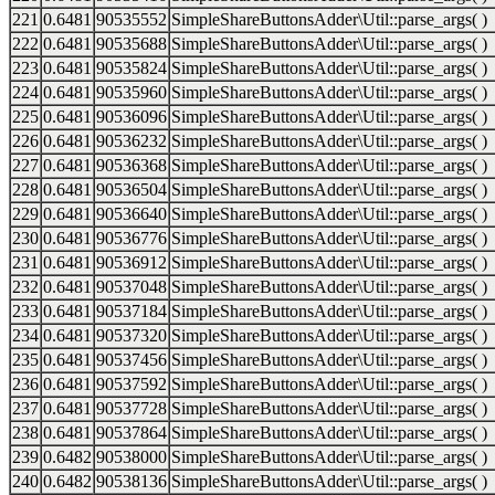
221
0.6481
90535552
SimpleShareButtonsAdder\Util::parse_args( )
222
0.6481
90535688
SimpleShareButtonsAdder\Util::parse_args( )
223
0.6481
90535824
SimpleShareButtonsAdder\Util::parse_args( )
224
0.6481
90535960
SimpleShareButtonsAdder\Util::parse_args( )
225
0.6481
90536096
SimpleShareButtonsAdder\Util::parse_args( )
226
0.6481
90536232
SimpleShareButtonsAdder\Util::parse_args( )
227
0.6481
90536368
SimpleShareButtonsAdder\Util::parse_args( )
228
0.6481
90536504
SimpleShareButtonsAdder\Util::parse_args( )
229
0.6481
90536640
SimpleShareButtonsAdder\Util::parse_args( )
230
0.6481
90536776
SimpleShareButtonsAdder\Util::parse_args( )
231
0.6481
90536912
SimpleShareButtonsAdder\Util::parse_args( )
232
0.6481
90537048
SimpleShareButtonsAdder\Util::parse_args( )
233
0.6481
90537184
SimpleShareButtonsAdder\Util::parse_args( )
234
0.6481
90537320
SimpleShareButtonsAdder\Util::parse_args( )
235
0.6481
90537456
SimpleShareButtonsAdder\Util::parse_args( )
236
0.6481
90537592
SimpleShareButtonsAdder\Util::parse_args( )
237
0.6481
90537728
SimpleShareButtonsAdder\Util::parse_args( )
238
0.6481
90537864
SimpleShareButtonsAdder\Util::parse_args( )
239
0.6482
90538000
SimpleShareButtonsAdder\Util::parse_args( )
240
0.6482
90538136
SimpleShareButtonsAdder\Util::parse_args( )