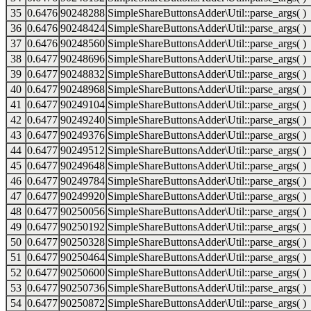
35
0.6476
90248288
SimpleShareButtonsAdder\Util::parse_args( )
36
0.6476
90248424
SimpleShareButtonsAdder\Util::parse_args( )
37
0.6476
90248560
SimpleShareButtonsAdder\Util::parse_args( )
38
0.6477
90248696
SimpleShareButtonsAdder\Util::parse_args( )
39
0.6477
90248832
SimpleShareButtonsAdder\Util::parse_args( )
40
0.6477
90248968
SimpleShareButtonsAdder\Util::parse_args( )
41
0.6477
90249104
SimpleShareButtonsAdder\Util::parse_args( )
42
0.6477
90249240
SimpleShareButtonsAdder\Util::parse_args( )
43
0.6477
90249376
SimpleShareButtonsAdder\Util::parse_args( )
44
0.6477
90249512
SimpleShareButtonsAdder\Util::parse_args( )
45
0.6477
90249648
SimpleShareButtonsAdder\Util::parse_args( )
46
0.6477
90249784
SimpleShareButtonsAdder\Util::parse_args( )
47
0.6477
90249920
SimpleShareButtonsAdder\Util::parse_args( )
48
0.6477
90250056
SimpleShareButtonsAdder\Util::parse_args( )
49
0.6477
90250192
SimpleShareButtonsAdder\Util::parse_args( )
50
0.6477
90250328
SimpleShareButtonsAdder\Util::parse_args( )
51
0.6477
90250464
SimpleShareButtonsAdder\Util::parse_args( )
52
0.6477
90250600
SimpleShareButtonsAdder\Util::parse_args( )
53
0.6477
90250736
SimpleShareButtonsAdder\Util::parse_args( )
54
0.6477
90250872
SimpleShareButtonsAdder\Util::parse_args( )