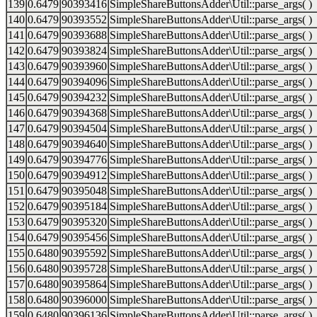
139
0.6479
90393416
SimpleShareButtonsAdder\Util::parse_args( )
140
0.6479
90393552
SimpleShareButtonsAdder\Util::parse_args( )
141
0.6479
90393688
SimpleShareButtonsAdder\Util::parse_args( )
142
0.6479
90393824
SimpleShareButtonsAdder\Util::parse_args( )
143
0.6479
90393960
SimpleShareButtonsAdder\Util::parse_args( )
144
0.6479
90394096
SimpleShareButtonsAdder\Util::parse_args( )
145
0.6479
90394232
SimpleShareButtonsAdder\Util::parse_args( )
146
0.6479
90394368
SimpleShareButtonsAdder\Util::parse_args( )
147
0.6479
90394504
SimpleShareButtonsAdder\Util::parse_args( )
148
0.6479
90394640
SimpleShareButtonsAdder\Util::parse_args( )
149
0.6479
90394776
SimpleShareButtonsAdder\Util::parse_args( )
150
0.6479
90394912
SimpleShareButtonsAdder\Util::parse_args( )
151
0.6479
90395048
SimpleShareButtonsAdder\Util::parse_args( )
152
0.6479
90395184
SimpleShareButtonsAdder\Util::parse_args( )
153
0.6479
90395320
SimpleShareButtonsAdder\Util::parse_args( )
154
0.6479
90395456
SimpleShareButtonsAdder\Util::parse_args( )
155
0.6480
90395592
SimpleShareButtonsAdder\Util::parse_args( )
156
0.6480
90395728
SimpleShareButtonsAdder\Util::parse_args( )
157
0.6480
90395864
SimpleShareButtonsAdder\Util::parse_args( )
158
0.6480
90396000
SimpleShareButtonsAdder\Util::parse_args( )
159
0.6480
90396136
SimpleShareButtonsAdder\Util::parse_args( )