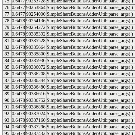
75
0.6477
90253728
SimpleShareButtonsAdder\Util::parse_args( )
76
0.6477
90253864
SimpleShareButtonsAdder\Util::parse_args( )
77
0.6477
90254000
SimpleShareButtonsAdder\Util::parse_args( )
78
0.6478
90254136
SimpleShareButtonsAdder\Util::parse_args( )
79
0.6478
90254272
SimpleShareButtonsAdder\Util::parse_args( )
80
0.6478
90385392
SimpleShareButtonsAdder\Util::parse_args( )
81
0.6478
90385528
SimpleShareButtonsAdder\Util::parse_args( )
82
0.6478
90385664
SimpleShareButtonsAdder\Util::parse_args( )
83
0.6478
90385800
SimpleShareButtonsAdder\Util::parse_args( )
84
0.6478
90385936
SimpleShareButtonsAdder\Util::parse_args( )
85
0.6478
90386072
SimpleShareButtonsAdder\Util::parse_args( )
86
0.6478
90386208
SimpleShareButtonsAdder\Util::parse_args( )
87
0.6478
90386344
SimpleShareButtonsAdder\Util::parse_args( )
88
0.6478
90386480
SimpleShareButtonsAdder\Util::parse_args( )
89
0.6478
90386616
SimpleShareButtonsAdder\Util::parse_args( )
90
0.6478
90386752
SimpleShareButtonsAdder\Util::parse_args( )
91
0.6478
90386888
SimpleShareButtonsAdder\Util::parse_args( )
92
0.6478
90387024
SimpleShareButtonsAdder\Util::parse_args( )
93
0.6478
90387160
SimpleShareButtonsAdder\Util::parse_args( )
94
0.6478
90387296
SimpleShareButtonsAdder\Util::parse_args( )
95
0.6478
90387432
SimpleShareButtonsAdder\Util::parse_args( )