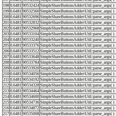
198
0.6481
90532424
SimpleShareButtonsAdder\Util::parse_args( )
199
0.6481
90532560
SimpleShareButtonsAdder\Util::parse_args( )
200
0.6481
90532696
SimpleShareButtonsAdder\Util::parse_args( )
201
0.6481
90532832
SimpleShareButtonsAdder\Util::parse_args( )
202
0.6481
90532968
SimpleShareButtonsAdder\Util::parse_args( )
203
0.6481
90533104
SimpleShareButtonsAdder\Util::parse_args( )
204
0.6481
90533240
SimpleShareButtonsAdder\Util::parse_args( )
205
0.6481
90533376
SimpleShareButtonsAdder\Util::parse_args( )
206
0.6481
90533512
SimpleShareButtonsAdder\Util::parse_args( )
207
0.6481
90533648
SimpleShareButtonsAdder\Util::parse_args( )
208
0.6481
90533784
SimpleShareButtonsAdder\Util::parse_args( )
209
0.6481
90533920
SimpleShareButtonsAdder\Util::parse_args( )
210
0.6481
90534056
SimpleShareButtonsAdder\Util::parse_args( )
211
0.6481
90534192
SimpleShareButtonsAdder\Util::parse_args( )
212
0.6481
90534328
SimpleShareButtonsAdder\Util::parse_args( )
213
0.6481
90534464
SimpleShareButtonsAdder\Util::parse_args( )
214
0.6481
90534600
SimpleShareButtonsAdder\Util::parse_args( )
215
0.6481
90534736
SimpleShareButtonsAdder\Util::parse_args( )
216
0.6481
90534872
SimpleShareButtonsAdder\Util::parse_args( )
217
0.6481
90535008
SimpleShareButtonsAdder\Util::parse_args( )