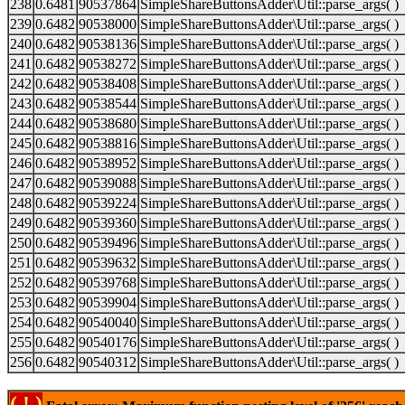
238
0.6481
90537864
SimpleShareButtonsAdder\Util::parse_args( )
239
0.6482
90538000
SimpleShareButtonsAdder\Util::parse_args( )
240
0.6482
90538136
SimpleShareButtonsAdder\Util::parse_args( )
241
0.6482
90538272
SimpleShareButtonsAdder\Util::parse_args( )
242
0.6482
90538408
SimpleShareButtonsAdder\Util::parse_args( )
243
0.6482
90538544
SimpleShareButtonsAdder\Util::parse_args( )
244
0.6482
90538680
SimpleShareButtonsAdder\Util::parse_args( )
245
0.6482
90538816
SimpleShareButtonsAdder\Util::parse_args( )
246
0.6482
90538952
SimpleShareButtonsAdder\Util::parse_args( )
247
0.6482
90539088
SimpleShareButtonsAdder\Util::parse_args( )
248
0.6482
90539224
SimpleShareButtonsAdder\Util::parse_args( )
249
0.6482
90539360
SimpleShareButtonsAdder\Util::parse_args( )
250
0.6482
90539496
SimpleShareButtonsAdder\Util::parse_args( )
251
0.6482
90539632
SimpleShareButtonsAdder\Util::parse_args( )
252
0.6482
90539768
SimpleShareButtonsAdder\Util::parse_args( )
253
0.6482
90539904
SimpleShareButtonsAdder\Util::parse_args( )
254
0.6482
90540040
SimpleShareButtonsAdder\Util::parse_args( )
255
0.6482
90540176
SimpleShareButtonsAdder\Util::parse_args( )
256
0.6482
90540312
SimpleShareButtonsAdder\Util::parse_args( )
( ! )