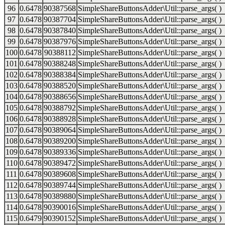
96
0.6478
90387568
SimpleShareButtonsAdder\Util::parse_args( )
97
0.6478
90387704
SimpleShareButtonsAdder\Util::parse_args( )
98
0.6478
90387840
SimpleShareButtonsAdder\Util::parse_args( )
99
0.6478
90387976
SimpleShareButtonsAdder\Util::parse_args( )
100
0.6478
90388112
SimpleShareButtonsAdder\Util::parse_args( )
101
0.6478
90388248
SimpleShareButtonsAdder\Util::parse_args( )
102
0.6478
90388384
SimpleShareButtonsAdder\Util::parse_args( )
103
0.6478
90388520
SimpleShareButtonsAdder\Util::parse_args( )
104
0.6478
90388656
SimpleShareButtonsAdder\Util::parse_args( )
105
0.6478
90388792
SimpleShareButtonsAdder\Util::parse_args( )
106
0.6478
90388928
SimpleShareButtonsAdder\Util::parse_args( )
107
0.6478
90389064
SimpleShareButtonsAdder\Util::parse_args( )
108
0.6478
90389200
SimpleShareButtonsAdder\Util::parse_args( )
109
0.6478
90389336
SimpleShareButtonsAdder\Util::parse_args( )
110
0.6478
90389472
SimpleShareButtonsAdder\Util::parse_args( )
111
0.6478
90389608
SimpleShareButtonsAdder\Util::parse_args( )
112
0.6478
90389744
SimpleShareButtonsAdder\Util::parse_args( )
113
0.6478
90389880
SimpleShareButtonsAdder\Util::parse_args( )
114
0.6478
90390016
SimpleShareButtonsAdder\Util::parse_args( )
115
0.6479
90390152
SimpleShareButtonsAdder\Util::parse_args( )