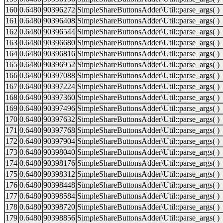
160
0.6480
90396272
SimpleShareButtonsAdder\Util::parse_args( )
161
0.6480
90396408
SimpleShareButtonsAdder\Util::parse_args( )
162
0.6480
90396544
SimpleShareButtonsAdder\Util::parse_args( )
163
0.6480
90396680
SimpleShareButtonsAdder\Util::parse_args( )
164
0.6480
90396816
SimpleShareButtonsAdder\Util::parse_args( )
165
0.6480
90396952
SimpleShareButtonsAdder\Util::parse_args( )
166
0.6480
90397088
SimpleShareButtonsAdder\Util::parse_args( )
167
0.6480
90397224
SimpleShareButtonsAdder\Util::parse_args( )
168
0.6480
90397360
SimpleShareButtonsAdder\Util::parse_args( )
169
0.6480
90397496
SimpleShareButtonsAdder\Util::parse_args( )
170
0.6480
90397632
SimpleShareButtonsAdder\Util::parse_args( )
171
0.6480
90397768
SimpleShareButtonsAdder\Util::parse_args( )
172
0.6480
90397904
SimpleShareButtonsAdder\Util::parse_args( )
173
0.6480
90398040
SimpleShareButtonsAdder\Util::parse_args( )
174
0.6480
90398176
SimpleShareButtonsAdder\Util::parse_args( )
175
0.6480
90398312
SimpleShareButtonsAdder\Util::parse_args( )
176
0.6480
90398448
SimpleShareButtonsAdder\Util::parse_args( )
177
0.6480
90398584
SimpleShareButtonsAdder\Util::parse_args( )
178
0.6480
90398720
SimpleShareButtonsAdder\Util::parse_args( )
179
0.6480
90398856
SimpleShareButtonsAdder\Util::parse_args( )