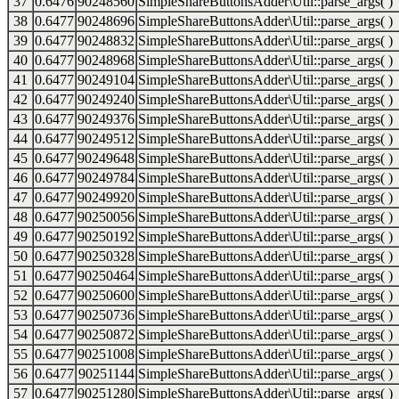
37
0.6476
90248560
SimpleShareButtonsAdder\Util::parse_args( )
38
0.6477
90248696
SimpleShareButtonsAdder\Util::parse_args( )
39
0.6477
90248832
SimpleShareButtonsAdder\Util::parse_args( )
40
0.6477
90248968
SimpleShareButtonsAdder\Util::parse_args( )
41
0.6477
90249104
SimpleShareButtonsAdder\Util::parse_args( )
42
0.6477
90249240
SimpleShareButtonsAdder\Util::parse_args( )
43
0.6477
90249376
SimpleShareButtonsAdder\Util::parse_args( )
44
0.6477
90249512
SimpleShareButtonsAdder\Util::parse_args( )
45
0.6477
90249648
SimpleShareButtonsAdder\Util::parse_args( )
46
0.6477
90249784
SimpleShareButtonsAdder\Util::parse_args( )
47
0.6477
90249920
SimpleShareButtonsAdder\Util::parse_args( )
48
0.6477
90250056
SimpleShareButtonsAdder\Util::parse_args( )
49
0.6477
90250192
SimpleShareButtonsAdder\Util::parse_args( )
50
0.6477
90250328
SimpleShareButtonsAdder\Util::parse_args( )
51
0.6477
90250464
SimpleShareButtonsAdder\Util::parse_args( )
52
0.6477
90250600
SimpleShareButtonsAdder\Util::parse_args( )
53
0.6477
90250736
SimpleShareButtonsAdder\Util::parse_args( )
54
0.6477
90250872
SimpleShareButtonsAdder\Util::parse_args( )
55
0.6477
90251008
SimpleShareButtonsAdder\Util::parse_args( )
56
0.6477
90251144
SimpleShareButtonsAdder\Util::parse_args( )
57
0.6477
90251280
SimpleShareButtonsAdder\Util::parse_args( )