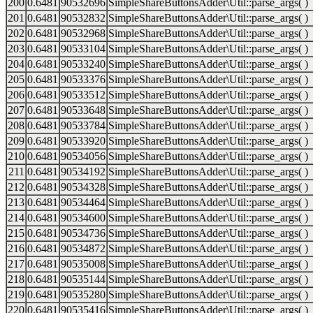
200
0.6481
90532696
SimpleShareButtonsAdder\Util::parse_args( )
201
0.6481
90532832
SimpleShareButtonsAdder\Util::parse_args( )
202
0.6481
90532968
SimpleShareButtonsAdder\Util::parse_args( )
203
0.6481
90533104
SimpleShareButtonsAdder\Util::parse_args( )
204
0.6481
90533240
SimpleShareButtonsAdder\Util::parse_args( )
205
0.6481
90533376
SimpleShareButtonsAdder\Util::parse_args( )
206
0.6481
90533512
SimpleShareButtonsAdder\Util::parse_args( )
207
0.6481
90533648
SimpleShareButtonsAdder\Util::parse_args( )
208
0.6481
90533784
SimpleShareButtonsAdder\Util::parse_args( )
209
0.6481
90533920
SimpleShareButtonsAdder\Util::parse_args( )
210
0.6481
90534056
SimpleShareButtonsAdder\Util::parse_args( )
211
0.6481
90534192
SimpleShareButtonsAdder\Util::parse_args( )
212
0.6481
90534328
SimpleShareButtonsAdder\Util::parse_args( )
213
0.6481
90534464
SimpleShareButtonsAdder\Util::parse_args( )
214
0.6481
90534600
SimpleShareButtonsAdder\Util::parse_args( )
215
0.6481
90534736
SimpleShareButtonsAdder\Util::parse_args( )
216
0.6481
90534872
SimpleShareButtonsAdder\Util::parse_args( )
217
0.6481
90535008
SimpleShareButtonsAdder\Util::parse_args( )
218
0.6481
90535144
SimpleShareButtonsAdder\Util::parse_args( )
219
0.6481
90535280
SimpleShareButtonsAdder\Util::parse_args( )
220
0.6481
90535416
SimpleShareButtonsAdder\Util::parse_args( )