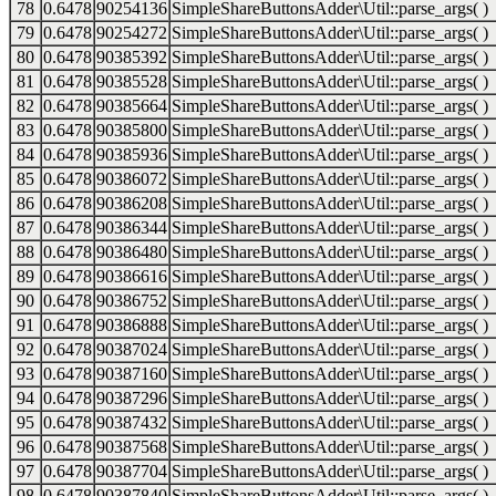
78
0.6478
90254136
SimpleShareButtonsAdder\Util::parse_args( )
79
0.6478
90254272
SimpleShareButtonsAdder\Util::parse_args( )
80
0.6478
90385392
SimpleShareButtonsAdder\Util::parse_args( )
81
0.6478
90385528
SimpleShareButtonsAdder\Util::parse_args( )
82
0.6478
90385664
SimpleShareButtonsAdder\Util::parse_args( )
83
0.6478
90385800
SimpleShareButtonsAdder\Util::parse_args( )
84
0.6478
90385936
SimpleShareButtonsAdder\Util::parse_args( )
85
0.6478
90386072
SimpleShareButtonsAdder\Util::parse_args( )
86
0.6478
90386208
SimpleShareButtonsAdder\Util::parse_args( )
87
0.6478
90386344
SimpleShareButtonsAdder\Util::parse_args( )
88
0.6478
90386480
SimpleShareButtonsAdder\Util::parse_args( )
89
0.6478
90386616
SimpleShareButtonsAdder\Util::parse_args( )
90
0.6478
90386752
SimpleShareButtonsAdder\Util::parse_args( )
91
0.6478
90386888
SimpleShareButtonsAdder\Util::parse_args( )
92
0.6478
90387024
SimpleShareButtonsAdder\Util::parse_args( )
93
0.6478
90387160
SimpleShareButtonsAdder\Util::parse_args( )
94
0.6478
90387296
SimpleShareButtonsAdder\Util::parse_args( )
95
0.6478
90387432
SimpleShareButtonsAdder\Util::parse_args( )
96
0.6478
90387568
SimpleShareButtonsAdder\Util::parse_args( )
97
0.6478
90387704
SimpleShareButtonsAdder\Util::parse_args( )
98
0.6478
90387840
SimpleShareButtonsAdder\Util::parse_args( )