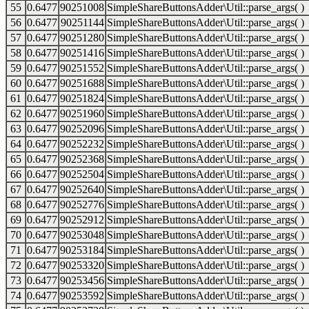
55
0.6477
90251008
SimpleShareButtonsAdder\Util::parse_args( )
56
0.6477
90251144
SimpleShareButtonsAdder\Util::parse_args( )
57
0.6477
90251280
SimpleShareButtonsAdder\Util::parse_args( )
58
0.6477
90251416
SimpleShareButtonsAdder\Util::parse_args( )
59
0.6477
90251552
SimpleShareButtonsAdder\Util::parse_args( )
60
0.6477
90251688
SimpleShareButtonsAdder\Util::parse_args( )
61
0.6477
90251824
SimpleShareButtonsAdder\Util::parse_args( )
62
0.6477
90251960
SimpleShareButtonsAdder\Util::parse_args( )
63
0.6477
90252096
SimpleShareButtonsAdder\Util::parse_args( )
64
0.6477
90252232
SimpleShareButtonsAdder\Util::parse_args( )
65
0.6477
90252368
SimpleShareButtonsAdder\Util::parse_args( )
66
0.6477
90252504
SimpleShareButtonsAdder\Util::parse_args( )
67
0.6477
90252640
SimpleShareButtonsAdder\Util::parse_args( )
68
0.6477
90252776
SimpleShareButtonsAdder\Util::parse_args( )
69
0.6477
90252912
SimpleShareButtonsAdder\Util::parse_args( )
70
0.6477
90253048
SimpleShareButtonsAdder\Util::parse_args( )
71
0.6477
90253184
SimpleShareButtonsAdder\Util::parse_args( )
72
0.6477
90253320
SimpleShareButtonsAdder\Util::parse_args( )
73
0.6477
90253456
SimpleShareButtonsAdder\Util::parse_args( )
74
0.6477
90253592
SimpleShareButtonsAdder\Util::parse_args( )