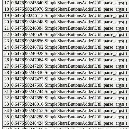
17
0.6476
90245840
SimpleShareButtonsAdder\Util::parse_args( )
18
0.6476
90245976
SimpleShareButtonsAdder\Util::parse_args( )
19
0.6476
90246112
SimpleShareButtonsAdder\Util::parse_args( )
20
0.6476
90246248
SimpleShareButtonsAdder\Util::parse_args( )
21
0.6476
90246384
SimpleShareButtonsAdder\Util::parse_args( )
22
0.6476
90246520
SimpleShareButtonsAdder\Util::parse_args( )
23
0.6476
90246656
SimpleShareButtonsAdder\Util::parse_args( )
24
0.6476
90246792
SimpleShareButtonsAdder\Util::parse_args( )
25
0.6476
90246928
SimpleShareButtonsAdder\Util::parse_args( )
26
0.6476
90247064
SimpleShareButtonsAdder\Util::parse_args( )
27
0.6476
90247200
SimpleShareButtonsAdder\Util::parse_args( )
28
0.6476
90247336
SimpleShareButtonsAdder\Util::parse_args( )
29
0.6476
90247472
SimpleShareButtonsAdder\Util::parse_args( )
30
0.6476
90247608
SimpleShareButtonsAdder\Util::parse_args( )
31
0.6476
90247744
SimpleShareButtonsAdder\Util::parse_args( )
32
0.6476
90247880
SimpleShareButtonsAdder\Util::parse_args( )
33
0.6476
90248016
SimpleShareButtonsAdder\Util::parse_args( )
34
0.6476
90248152
SimpleShareButtonsAdder\Util::parse_args( )
35
0.6476
90248288
SimpleShareButtonsAdder\Util::parse_args( )
36
0.6476
90248424
SimpleShareButtonsAdder\Util::parse_args( )