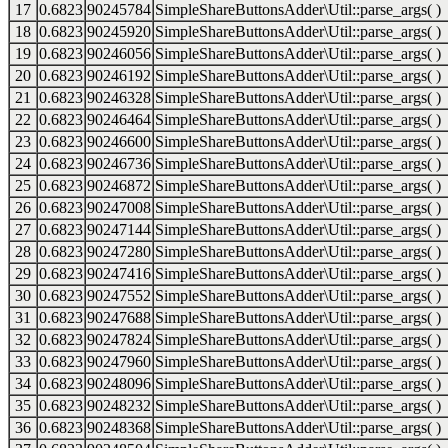
17
0.6823
90245784
SimpleShareButtonsAdder\Util::parse_args( )
18
0.6823
90245920
SimpleShareButtonsAdder\Util::parse_args( )
19
0.6823
90246056
SimpleShareButtonsAdder\Util::parse_args( )
20
0.6823
90246192
SimpleShareButtonsAdder\Util::parse_args( )
21
0.6823
90246328
SimpleShareButtonsAdder\Util::parse_args( )
22
0.6823
90246464
SimpleShareButtonsAdder\Util::parse_args( )
23
0.6823
90246600
SimpleShareButtonsAdder\Util::parse_args( )
24
0.6823
90246736
SimpleShareButtonsAdder\Util::parse_args( )
25
0.6823
90246872
SimpleShareButtonsAdder\Util::parse_args( )
26
0.6823
90247008
SimpleShareButtonsAdder\Util::parse_args( )
27
0.6823
90247144
SimpleShareButtonsAdder\Util::parse_args( )
28
0.6823
90247280
SimpleShareButtonsAdder\Util::parse_args( )
29
0.6823
90247416
SimpleShareButtonsAdder\Util::parse_args( )
30
0.6823
90247552
SimpleShareButtonsAdder\Util::parse_args( )
31
0.6823
90247688
SimpleShareButtonsAdder\Util::parse_args( )
32
0.6823
90247824
SimpleShareButtonsAdder\Util::parse_args( )
33
0.6823
90247960
SimpleShareButtonsAdder\Util::parse_args( )
34
0.6823
90248096
SimpleShareButtonsAdder\Util::parse_args( )
35
0.6823
90248232
SimpleShareButtonsAdder\Util::parse_args( )
36
0.6823
90248368
SimpleShareButtonsAdder\Util::parse_args( )