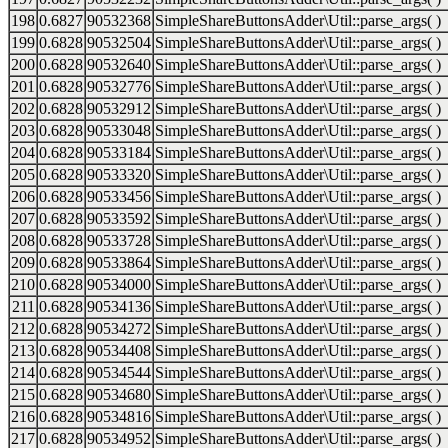
198
0.6827
90532368
SimpleShareButtonsAdder\Util::parse_args( )
199
0.6828
90532504
SimpleShareButtonsAdder\Util::parse_args( )
200
0.6828
90532640
SimpleShareButtonsAdder\Util::parse_args( )
201
0.6828
90532776
SimpleShareButtonsAdder\Util::parse_args( )
202
0.6828
90532912
SimpleShareButtonsAdder\Util::parse_args( )
203
0.6828
90533048
SimpleShareButtonsAdder\Util::parse_args( )
204
0.6828
90533184
SimpleShareButtonsAdder\Util::parse_args( )
205
0.6828
90533320
SimpleShareButtonsAdder\Util::parse_args( )
206
0.6828
90533456
SimpleShareButtonsAdder\Util::parse_args( )
207
0.6828
90533592
SimpleShareButtonsAdder\Util::parse_args( )
208
0.6828
90533728
SimpleShareButtonsAdder\Util::parse_args( )
209
0.6828
90533864
SimpleShareButtonsAdder\Util::parse_args( )
210
0.6828
90534000
SimpleShareButtonsAdder\Util::parse_args( )
211
0.6828
90534136
SimpleShareButtonsAdder\Util::parse_args( )
212
0.6828
90534272
SimpleShareButtonsAdder\Util::parse_args( )
213
0.6828
90534408
SimpleShareButtonsAdder\Util::parse_args( )
214
0.6828
90534544
SimpleShareButtonsAdder\Util::parse_args( )
215
0.6828
90534680
SimpleShareButtonsAdder\Util::parse_args( )
216
0.6828
90534816
SimpleShareButtonsAdder\Util::parse_args( )
217
0.6828
90534952
SimpleShareButtonsAdder\Util::parse_args( )