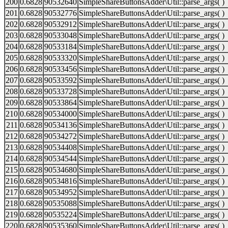
200
0.6828
90532640
SimpleShareButtonsAdder\Util::parse_args( )
201
0.6828
90532776
SimpleShareButtonsAdder\Util::parse_args( )
202
0.6828
90532912
SimpleShareButtonsAdder\Util::parse_args( )
203
0.6828
90533048
SimpleShareButtonsAdder\Util::parse_args( )
204
0.6828
90533184
SimpleShareButtonsAdder\Util::parse_args( )
205
0.6828
90533320
SimpleShareButtonsAdder\Util::parse_args( )
206
0.6828
90533456
SimpleShareButtonsAdder\Util::parse_args( )
207
0.6828
90533592
SimpleShareButtonsAdder\Util::parse_args( )
208
0.6828
90533728
SimpleShareButtonsAdder\Util::parse_args( )
209
0.6828
90533864
SimpleShareButtonsAdder\Util::parse_args( )
210
0.6828
90534000
SimpleShareButtonsAdder\Util::parse_args( )
211
0.6828
90534136
SimpleShareButtonsAdder\Util::parse_args( )
212
0.6828
90534272
SimpleShareButtonsAdder\Util::parse_args( )
213
0.6828
90534408
SimpleShareButtonsAdder\Util::parse_args( )
214
0.6828
90534544
SimpleShareButtonsAdder\Util::parse_args( )
215
0.6828
90534680
SimpleShareButtonsAdder\Util::parse_args( )
216
0.6828
90534816
SimpleShareButtonsAdder\Util::parse_args( )
217
0.6828
90534952
SimpleShareButtonsAdder\Util::parse_args( )
218
0.6828
90535088
SimpleShareButtonsAdder\Util::parse_args( )
219
0.6828
90535224
SimpleShareButtonsAdder\Util::parse_args( )
220
0.6828
90535360
SimpleShareButtonsAdder\Util::parse_args( )