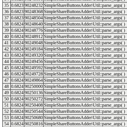
35
0.6823
90248232
SimpleShareButtonsAdder\Util::parse_args( )
36
0.6823
90248368
SimpleShareButtonsAdder\Util::parse_args( )
37
0.6823
90248504
SimpleShareButtonsAdder\Util::parse_args( )
38
0.6824
90248640
SimpleShareButtonsAdder\Util::parse_args( )
39
0.6824
90248776
SimpleShareButtonsAdder\Util::parse_args( )
40
0.6824
90248912
SimpleShareButtonsAdder\Util::parse_args( )
41
0.6824
90249048
SimpleShareButtonsAdder\Util::parse_args( )
42
0.6824
90249184
SimpleShareButtonsAdder\Util::parse_args( )
43
0.6824
90249320
SimpleShareButtonsAdder\Util::parse_args( )
44
0.6824
90249456
SimpleShareButtonsAdder\Util::parse_args( )
45
0.6824
90249592
SimpleShareButtonsAdder\Util::parse_args( )
46
0.6824
90249728
SimpleShareButtonsAdder\Util::parse_args( )
47
0.6824
90249864
SimpleShareButtonsAdder\Util::parse_args( )
48
0.6824
90250000
SimpleShareButtonsAdder\Util::parse_args( )
49
0.6824
90250136
SimpleShareButtonsAdder\Util::parse_args( )
50
0.6824
90250272
SimpleShareButtonsAdder\Util::parse_args( )
51
0.6824
90250408
SimpleShareButtonsAdder\Util::parse_args( )
52
0.6824
90250544
SimpleShareButtonsAdder\Util::parse_args( )
53
0.6824
90250680
SimpleShareButtonsAdder\Util::parse_args( )
54
0.6824
90250816
SimpleShareButtonsAdder\Util::parse_args( )