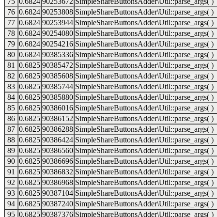
75
0.6824
90253672
SimpleShareButtonsAdder\Util::parse_args( )
76
0.6824
90253808
SimpleShareButtonsAdder\Util::parse_args( )
77
0.6824
90253944
SimpleShareButtonsAdder\Util::parse_args( )
78
0.6824
90254080
SimpleShareButtonsAdder\Util::parse_args( )
79
0.6824
90254216
SimpleShareButtonsAdder\Util::parse_args( )
80
0.6824
90385336
SimpleShareButtonsAdder\Util::parse_args( )
81
0.6825
90385472
SimpleShareButtonsAdder\Util::parse_args( )
82
0.6825
90385608
SimpleShareButtonsAdder\Util::parse_args( )
83
0.6825
90385744
SimpleShareButtonsAdder\Util::parse_args( )
84
0.6825
90385880
SimpleShareButtonsAdder\Util::parse_args( )
85
0.6825
90386016
SimpleShareButtonsAdder\Util::parse_args( )
86
0.6825
90386152
SimpleShareButtonsAdder\Util::parse_args( )
87
0.6825
90386288
SimpleShareButtonsAdder\Util::parse_args( )
88
0.6825
90386424
SimpleShareButtonsAdder\Util::parse_args( )
89
0.6825
90386560
SimpleShareButtonsAdder\Util::parse_args( )
90
0.6825
90386696
SimpleShareButtonsAdder\Util::parse_args( )
91
0.6825
90386832
SimpleShareButtonsAdder\Util::parse_args( )
92
0.6825
90386968
SimpleShareButtonsAdder\Util::parse_args( )
93
0.6825
90387104
SimpleShareButtonsAdder\Util::parse_args( )
94
0.6825
90387240
SimpleShareButtonsAdder\Util::parse_args( )
95
0.6825
90387376
SimpleShareButtonsAdder\Util::parse_args( )