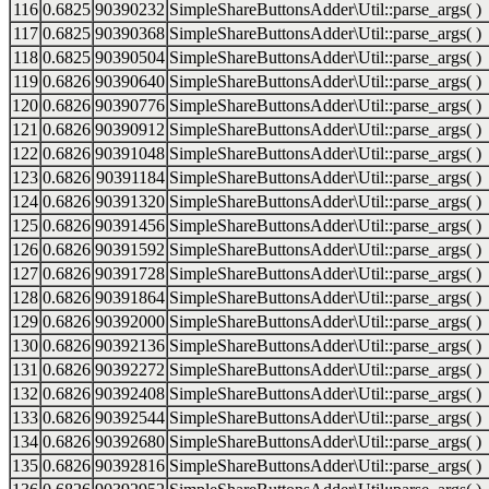
116
0.6825
90390232
SimpleShareButtonsAdder\Util::parse_args( )
117
0.6825
90390368
SimpleShareButtonsAdder\Util::parse_args( )
118
0.6825
90390504
SimpleShareButtonsAdder\Util::parse_args( )
119
0.6826
90390640
SimpleShareButtonsAdder\Util::parse_args( )
120
0.6826
90390776
SimpleShareButtonsAdder\Util::parse_args( )
121
0.6826
90390912
SimpleShareButtonsAdder\Util::parse_args( )
122
0.6826
90391048
SimpleShareButtonsAdder\Util::parse_args( )
123
0.6826
90391184
SimpleShareButtonsAdder\Util::parse_args( )
124
0.6826
90391320
SimpleShareButtonsAdder\Util::parse_args( )
125
0.6826
90391456
SimpleShareButtonsAdder\Util::parse_args( )
126
0.6826
90391592
SimpleShareButtonsAdder\Util::parse_args( )
127
0.6826
90391728
SimpleShareButtonsAdder\Util::parse_args( )
128
0.6826
90391864
SimpleShareButtonsAdder\Util::parse_args( )
129
0.6826
90392000
SimpleShareButtonsAdder\Util::parse_args( )
130
0.6826
90392136
SimpleShareButtonsAdder\Util::parse_args( )
131
0.6826
90392272
SimpleShareButtonsAdder\Util::parse_args( )
132
0.6826
90392408
SimpleShareButtonsAdder\Util::parse_args( )
133
0.6826
90392544
SimpleShareButtonsAdder\Util::parse_args( )
134
0.6826
90392680
SimpleShareButtonsAdder\Util::parse_args( )
135
0.6826
90392816
SimpleShareButtonsAdder\Util::parse_args( )