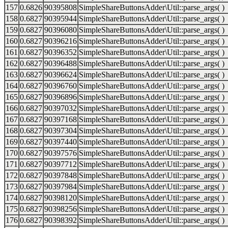
157
0.6826
90395808
SimpleShareButtonsAdder\Util::parse_args( )
158
0.6827
90395944
SimpleShareButtonsAdder\Util::parse_args( )
159
0.6827
90396080
SimpleShareButtonsAdder\Util::parse_args( )
160
0.6827
90396216
SimpleShareButtonsAdder\Util::parse_args( )
161
0.6827
90396352
SimpleShareButtonsAdder\Util::parse_args( )
162
0.6827
90396488
SimpleShareButtonsAdder\Util::parse_args( )
163
0.6827
90396624
SimpleShareButtonsAdder\Util::parse_args( )
164
0.6827
90396760
SimpleShareButtonsAdder\Util::parse_args( )
165
0.6827
90396896
SimpleShareButtonsAdder\Util::parse_args( )
166
0.6827
90397032
SimpleShareButtonsAdder\Util::parse_args( )
167
0.6827
90397168
SimpleShareButtonsAdder\Util::parse_args( )
168
0.6827
90397304
SimpleShareButtonsAdder\Util::parse_args( )
169
0.6827
90397440
SimpleShareButtonsAdder\Util::parse_args( )
170
0.6827
90397576
SimpleShareButtonsAdder\Util::parse_args( )
171
0.6827
90397712
SimpleShareButtonsAdder\Util::parse_args( )
172
0.6827
90397848
SimpleShareButtonsAdder\Util::parse_args( )
173
0.6827
90397984
SimpleShareButtonsAdder\Util::parse_args( )
174
0.6827
90398120
SimpleShareButtonsAdder\Util::parse_args( )
175
0.6827
90398256
SimpleShareButtonsAdder\Util::parse_args( )
176
0.6827
90398392
SimpleShareButtonsAdder\Util::parse_args( )