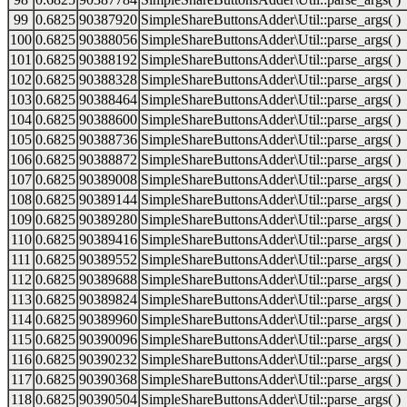
99
0.6825
90387920
SimpleShareButtonsAdder\Util::parse_args( )
100
0.6825
90388056
SimpleShareButtonsAdder\Util::parse_args( )
101
0.6825
90388192
SimpleShareButtonsAdder\Util::parse_args( )
102
0.6825
90388328
SimpleShareButtonsAdder\Util::parse_args( )
103
0.6825
90388464
SimpleShareButtonsAdder\Util::parse_args( )
104
0.6825
90388600
SimpleShareButtonsAdder\Util::parse_args( )
105
0.6825
90388736
SimpleShareButtonsAdder\Util::parse_args( )
106
0.6825
90388872
SimpleShareButtonsAdder\Util::parse_args( )
107
0.6825
90389008
SimpleShareButtonsAdder\Util::parse_args( )
108
0.6825
90389144
SimpleShareButtonsAdder\Util::parse_args( )
109
0.6825
90389280
SimpleShareButtonsAdder\Util::parse_args( )
110
0.6825
90389416
SimpleShareButtonsAdder\Util::parse_args( )
111
0.6825
90389552
SimpleShareButtonsAdder\Util::parse_args( )
112
0.6825
90389688
SimpleShareButtonsAdder\Util::parse_args( )
113
0.6825
90389824
SimpleShareButtonsAdder\Util::parse_args( )
114
0.6825
90389960
SimpleShareButtonsAdder\Util::parse_args( )
115
0.6825
90390096
SimpleShareButtonsAdder\Util::parse_args( )
116
0.6825
90390232
SimpleShareButtonsAdder\Util::parse_args( )
117
0.6825
90390368
SimpleShareButtonsAdder\Util::parse_args( )
118
0.6825
90390504
SimpleShareButtonsAdder\Util::parse_args( )