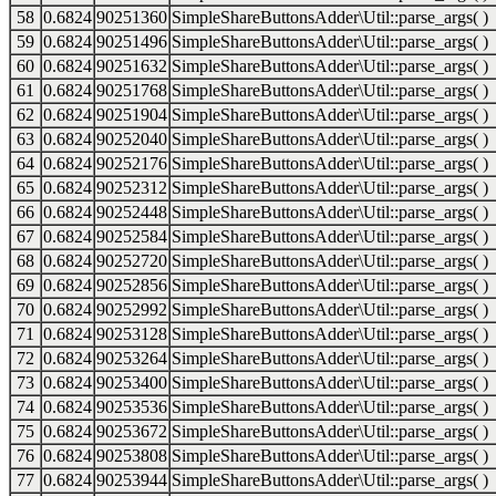
58
0.6824
90251360
SimpleShareButtonsAdder\Util::parse_args( )
59
0.6824
90251496
SimpleShareButtonsAdder\Util::parse_args( )
60
0.6824
90251632
SimpleShareButtonsAdder\Util::parse_args( )
61
0.6824
90251768
SimpleShareButtonsAdder\Util::parse_args( )
62
0.6824
90251904
SimpleShareButtonsAdder\Util::parse_args( )
63
0.6824
90252040
SimpleShareButtonsAdder\Util::parse_args( )
64
0.6824
90252176
SimpleShareButtonsAdder\Util::parse_args( )
65
0.6824
90252312
SimpleShareButtonsAdder\Util::parse_args( )
66
0.6824
90252448
SimpleShareButtonsAdder\Util::parse_args( )
67
0.6824
90252584
SimpleShareButtonsAdder\Util::parse_args( )
68
0.6824
90252720
SimpleShareButtonsAdder\Util::parse_args( )
69
0.6824
90252856
SimpleShareButtonsAdder\Util::parse_args( )
70
0.6824
90252992
SimpleShareButtonsAdder\Util::parse_args( )
71
0.6824
90253128
SimpleShareButtonsAdder\Util::parse_args( )
72
0.6824
90253264
SimpleShareButtonsAdder\Util::parse_args( )
73
0.6824
90253400
SimpleShareButtonsAdder\Util::parse_args( )
74
0.6824
90253536
SimpleShareButtonsAdder\Util::parse_args( )
75
0.6824
90253672
SimpleShareButtonsAdder\Util::parse_args( )
76
0.6824
90253808
SimpleShareButtonsAdder\Util::parse_args( )
77
0.6824
90253944
SimpleShareButtonsAdder\Util::parse_args( )