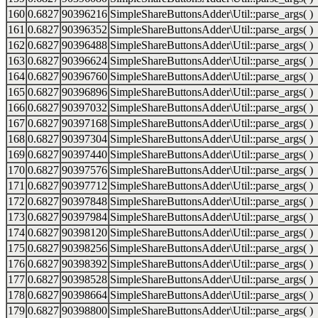
160
0.6827
90396216
SimpleShareButtonsAdder\Util::parse_args( )
161
0.6827
90396352
SimpleShareButtonsAdder\Util::parse_args( )
162
0.6827
90396488
SimpleShareButtonsAdder\Util::parse_args( )
163
0.6827
90396624
SimpleShareButtonsAdder\Util::parse_args( )
164
0.6827
90396760
SimpleShareButtonsAdder\Util::parse_args( )
165
0.6827
90396896
SimpleShareButtonsAdder\Util::parse_args( )
166
0.6827
90397032
SimpleShareButtonsAdder\Util::parse_args( )
167
0.6827
90397168
SimpleShareButtonsAdder\Util::parse_args( )
168
0.6827
90397304
SimpleShareButtonsAdder\Util::parse_args( )
169
0.6827
90397440
SimpleShareButtonsAdder\Util::parse_args( )
170
0.6827
90397576
SimpleShareButtonsAdder\Util::parse_args( )
171
0.6827
90397712
SimpleShareButtonsAdder\Util::parse_args( )
172
0.6827
90397848
SimpleShareButtonsAdder\Util::parse_args( )
173
0.6827
90397984
SimpleShareButtonsAdder\Util::parse_args( )
174
0.6827
90398120
SimpleShareButtonsAdder\Util::parse_args( )
175
0.6827
90398256
SimpleShareButtonsAdder\Util::parse_args( )
176
0.6827
90398392
SimpleShareButtonsAdder\Util::parse_args( )
177
0.6827
90398528
SimpleShareButtonsAdder\Util::parse_args( )
178
0.6827
90398664
SimpleShareButtonsAdder\Util::parse_args( )
179
0.6827
90398800
SimpleShareButtonsAdder\Util::parse_args( )