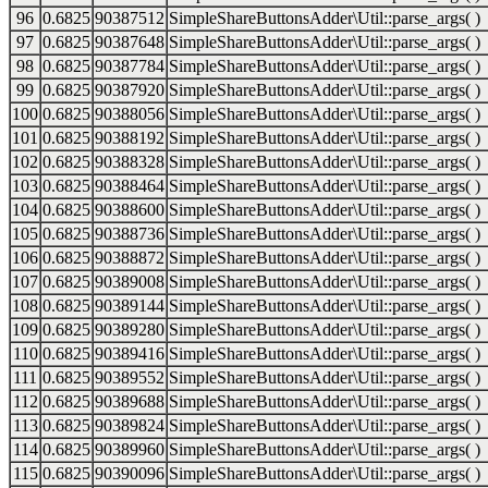
96
0.6825
90387512
SimpleShareButtonsAdder\Util::parse_args( )
97
0.6825
90387648
SimpleShareButtonsAdder\Util::parse_args( )
98
0.6825
90387784
SimpleShareButtonsAdder\Util::parse_args( )
99
0.6825
90387920
SimpleShareButtonsAdder\Util::parse_args( )
100
0.6825
90388056
SimpleShareButtonsAdder\Util::parse_args( )
101
0.6825
90388192
SimpleShareButtonsAdder\Util::parse_args( )
102
0.6825
90388328
SimpleShareButtonsAdder\Util::parse_args( )
103
0.6825
90388464
SimpleShareButtonsAdder\Util::parse_args( )
104
0.6825
90388600
SimpleShareButtonsAdder\Util::parse_args( )
105
0.6825
90388736
SimpleShareButtonsAdder\Util::parse_args( )
106
0.6825
90388872
SimpleShareButtonsAdder\Util::parse_args( )
107
0.6825
90389008
SimpleShareButtonsAdder\Util::parse_args( )
108
0.6825
90389144
SimpleShareButtonsAdder\Util::parse_args( )
109
0.6825
90389280
SimpleShareButtonsAdder\Util::parse_args( )
110
0.6825
90389416
SimpleShareButtonsAdder\Util::parse_args( )
111
0.6825
90389552
SimpleShareButtonsAdder\Util::parse_args( )
112
0.6825
90389688
SimpleShareButtonsAdder\Util::parse_args( )
113
0.6825
90389824
SimpleShareButtonsAdder\Util::parse_args( )
114
0.6825
90389960
SimpleShareButtonsAdder\Util::parse_args( )
115
0.6825
90390096
SimpleShareButtonsAdder\Util::parse_args( )