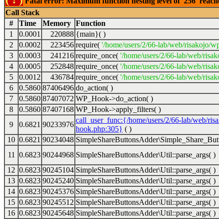
Fatal error: Maximum function nesting level of '256' reac
Call Stack
#
Time
Memory
Function
1
0.0001
220888
{main}( )
2
0.0002
223456
require(
'/home/users/2/66-lab/web/risakojo/w
3
0.0003
241216
require_once(
'/home/users/2/66-lab/web/risak
4
0.0005
252848
require_once(
'/home/users/2/66-lab/web/risak
5
0.0012
436784
require_once(
'/home/users/2/66-lab/web/risak
6
0.5860
87406496
do_action( )
7
0.5860
87407072
WP_Hook->do_action( )
8
0.5860
87407168
WP_Hook->apply_filters( )
call_user_func:{/home/users/2/66-lab/web/ris
9
0.6821
90233976
hook.php:305}
( )
10
0.6821
90234048
SimpleShareButtonsAdder\Simple_Share_Butt
11
0.6823
90244968
SimpleShareButtonsAdder\Util::parse_args( )
12
0.6823
90245104
SimpleShareButtonsAdder\Util::parse_args( )
13
0.6823
90245240
SimpleShareButtonsAdder\Util::parse_args( )
14
0.6823
90245376
SimpleShareButtonsAdder\Util::parse_args( )
15
0.6823
90245512
SimpleShareButtonsAdder\Util::parse_args( )
16
0.6823
90245648
SimpleShareButtonsAdder\Util::parse_args( )