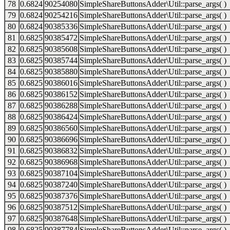
78
0.6824
90254080
SimpleShareButtonsAdder\Util::parse_args( )
79
0.6824
90254216
SimpleShareButtonsAdder\Util::parse_args( )
80
0.6824
90385336
SimpleShareButtonsAdder\Util::parse_args( )
81
0.6825
90385472
SimpleShareButtonsAdder\Util::parse_args( )
82
0.6825
90385608
SimpleShareButtonsAdder\Util::parse_args( )
83
0.6825
90385744
SimpleShareButtonsAdder\Util::parse_args( )
84
0.6825
90385880
SimpleShareButtonsAdder\Util::parse_args( )
85
0.6825
90386016
SimpleShareButtonsAdder\Util::parse_args( )
86
0.6825
90386152
SimpleShareButtonsAdder\Util::parse_args( )
87
0.6825
90386288
SimpleShareButtonsAdder\Util::parse_args( )
88
0.6825
90386424
SimpleShareButtonsAdder\Util::parse_args( )
89
0.6825
90386560
SimpleShareButtonsAdder\Util::parse_args( )
90
0.6825
90386696
SimpleShareButtonsAdder\Util::parse_args( )
91
0.6825
90386832
SimpleShareButtonsAdder\Util::parse_args( )
92
0.6825
90386968
SimpleShareButtonsAdder\Util::parse_args( )
93
0.6825
90387104
SimpleShareButtonsAdder\Util::parse_args( )
94
0.6825
90387240
SimpleShareButtonsAdder\Util::parse_args( )
95
0.6825
90387376
SimpleShareButtonsAdder\Util::parse_args( )
96
0.6825
90387512
SimpleShareButtonsAdder\Util::parse_args( )
97
0.6825
90387648
SimpleShareButtonsAdder\Util::parse_args( )
98
0.6825
90387784
SimpleShareButtonsAdder\Util::parse_args( )