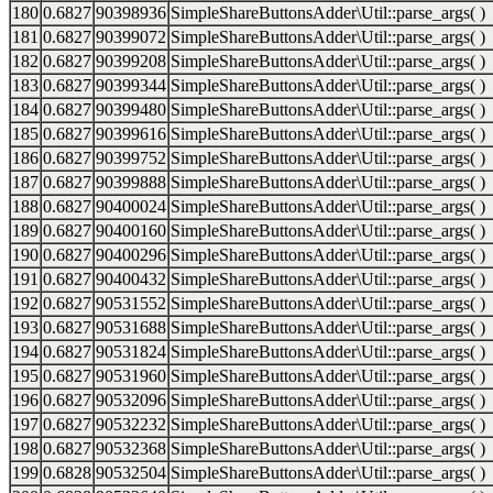
180
0.6827
90398936
SimpleShareButtonsAdder\Util::parse_args( )
181
0.6827
90399072
SimpleShareButtonsAdder\Util::parse_args( )
182
0.6827
90399208
SimpleShareButtonsAdder\Util::parse_args( )
183
0.6827
90399344
SimpleShareButtonsAdder\Util::parse_args( )
184
0.6827
90399480
SimpleShareButtonsAdder\Util::parse_args( )
185
0.6827
90399616
SimpleShareButtonsAdder\Util::parse_args( )
186
0.6827
90399752
SimpleShareButtonsAdder\Util::parse_args( )
187
0.6827
90399888
SimpleShareButtonsAdder\Util::parse_args( )
188
0.6827
90400024
SimpleShareButtonsAdder\Util::parse_args( )
189
0.6827
90400160
SimpleShareButtonsAdder\Util::parse_args( )
190
0.6827
90400296
SimpleShareButtonsAdder\Util::parse_args( )
191
0.6827
90400432
SimpleShareButtonsAdder\Util::parse_args( )
192
0.6827
90531552
SimpleShareButtonsAdder\Util::parse_args( )
193
0.6827
90531688
SimpleShareButtonsAdder\Util::parse_args( )
194
0.6827
90531824
SimpleShareButtonsAdder\Util::parse_args( )
195
0.6827
90531960
SimpleShareButtonsAdder\Util::parse_args( )
196
0.6827
90532096
SimpleShareButtonsAdder\Util::parse_args( )
197
0.6827
90532232
SimpleShareButtonsAdder\Util::parse_args( )
198
0.6827
90532368
SimpleShareButtonsAdder\Util::parse_args( )
199
0.6828
90532504
SimpleShareButtonsAdder\Util::parse_args( )