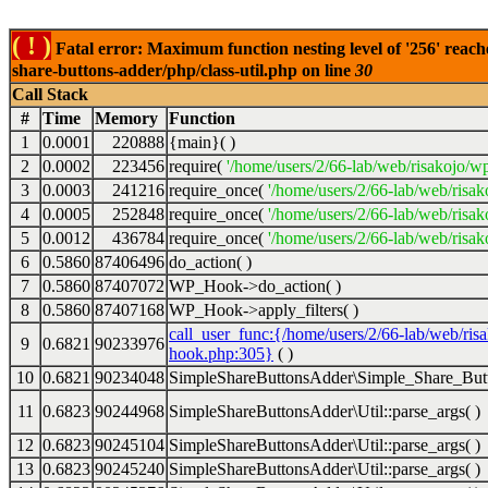
( ! )
Fatal error: Maximum function nesting level of '256' reach
share-buttons-adder/php/class-util.php on line
30
Call Stack
#
Time
Memory
Function
1
0.0001
220888
{main}( )
2
0.0002
223456
require(
'/home/users/2/66-lab/web/risakojo/w
3
0.0003
241216
require_once(
'/home/users/2/66-lab/web/risak
4
0.0005
252848
require_once(
'/home/users/2/66-lab/web/risak
5
0.0012
436784
require_once(
'/home/users/2/66-lab/web/risak
6
0.5860
87406496
do_action( )
7
0.5860
87407072
WP_Hook->do_action( )
8
0.5860
87407168
WP_Hook->apply_filters( )
call_user_func:{/home/users/2/66-lab/web/ris
9
0.6821
90233976
hook.php:305}
( )
10
0.6821
90234048
SimpleShareButtonsAdder\Simple_Share_Butt
11
0.6823
90244968
SimpleShareButtonsAdder\Util::parse_args( )
12
0.6823
90245104
SimpleShareButtonsAdder\Util::parse_args( )
13
0.6823
90245240
SimpleShareButtonsAdder\Util::parse_args( )