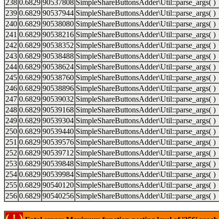
238
0.6829
90537808
SimpleShareButtonsAdder\Util::parse_args( )
239
0.6829
90537944
SimpleShareButtonsAdder\Util::parse_args( )
240
0.6829
90538080
SimpleShareButtonsAdder\Util::parse_args( )
241
0.6829
90538216
SimpleShareButtonsAdder\Util::parse_args( )
242
0.6829
90538352
SimpleShareButtonsAdder\Util::parse_args( )
243
0.6829
90538488
SimpleShareButtonsAdder\Util::parse_args( )
244
0.6829
90538624
SimpleShareButtonsAdder\Util::parse_args( )
245
0.6829
90538760
SimpleShareButtonsAdder\Util::parse_args( )
246
0.6829
90538896
SimpleShareButtonsAdder\Util::parse_args( )
247
0.6829
90539032
SimpleShareButtonsAdder\Util::parse_args( )
248
0.6829
90539168
SimpleShareButtonsAdder\Util::parse_args( )
249
0.6829
90539304
SimpleShareButtonsAdder\Util::parse_args( )
250
0.6829
90539440
SimpleShareButtonsAdder\Util::parse_args( )
251
0.6829
90539576
SimpleShareButtonsAdder\Util::parse_args( )
252
0.6829
90539712
SimpleShareButtonsAdder\Util::parse_args( )
253
0.6829
90539848
SimpleShareButtonsAdder\Util::parse_args( )
254
0.6829
90539984
SimpleShareButtonsAdder\Util::parse_args( )
255
0.6829
90540120
SimpleShareButtonsAdder\Util::parse_args( )
256
0.6829
90540256
SimpleShareButtonsAdder\Util::parse_args( )
( ! )