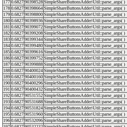
177
0.6827
90398528
SimpleShareButtonsAdder\Util::parse_args( )
178
0.6827
90398664
SimpleShareButtonsAdder\Util::parse_args( )
179
0.6827
90398800
SimpleShareButtonsAdder\Util::parse_args( )
180
0.6827
90398936
SimpleShareButtonsAdder\Util::parse_args( )
181
0.6827
90399072
SimpleShareButtonsAdder\Util::parse_args( )
182
0.6827
90399208
SimpleShareButtonsAdder\Util::parse_args( )
183
0.6827
90399344
SimpleShareButtonsAdder\Util::parse_args( )
184
0.6827
90399480
SimpleShareButtonsAdder\Util::parse_args( )
185
0.6827
90399616
SimpleShareButtonsAdder\Util::parse_args( )
186
0.6827
90399752
SimpleShareButtonsAdder\Util::parse_args( )
187
0.6827
90399888
SimpleShareButtonsAdder\Util::parse_args( )
188
0.6827
90400024
SimpleShareButtonsAdder\Util::parse_args( )
189
0.6827
90400160
SimpleShareButtonsAdder\Util::parse_args( )
190
0.6827
90400296
SimpleShareButtonsAdder\Util::parse_args( )
191
0.6827
90400432
SimpleShareButtonsAdder\Util::parse_args( )
192
0.6827
90531552
SimpleShareButtonsAdder\Util::parse_args( )
193
0.6827
90531688
SimpleShareButtonsAdder\Util::parse_args( )
194
0.6827
90531824
SimpleShareButtonsAdder\Util::parse_args( )
195
0.6827
90531960
SimpleShareButtonsAdder\Util::parse_args( )
196
0.6827
90532096
SimpleShareButtonsAdder\Util::parse_args( )
197
0.6827
90532232
SimpleShareButtonsAdder\Util::parse_args( )