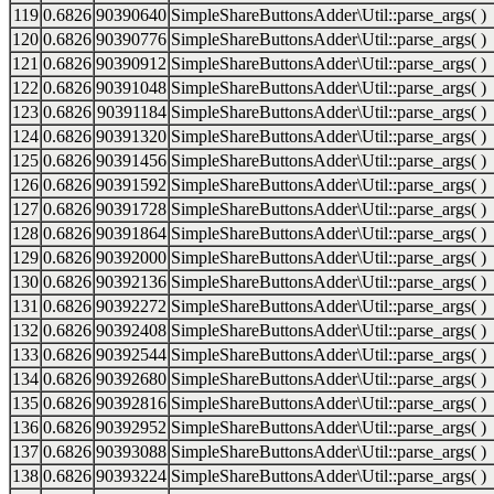
119
0.6826
90390640
SimpleShareButtonsAdder\Util::parse_args( )
120
0.6826
90390776
SimpleShareButtonsAdder\Util::parse_args( )
121
0.6826
90390912
SimpleShareButtonsAdder\Util::parse_args( )
122
0.6826
90391048
SimpleShareButtonsAdder\Util::parse_args( )
123
0.6826
90391184
SimpleShareButtonsAdder\Util::parse_args( )
124
0.6826
90391320
SimpleShareButtonsAdder\Util::parse_args( )
125
0.6826
90391456
SimpleShareButtonsAdder\Util::parse_args( )
126
0.6826
90391592
SimpleShareButtonsAdder\Util::parse_args( )
127
0.6826
90391728
SimpleShareButtonsAdder\Util::parse_args( )
128
0.6826
90391864
SimpleShareButtonsAdder\Util::parse_args( )
129
0.6826
90392000
SimpleShareButtonsAdder\Util::parse_args( )
130
0.6826
90392136
SimpleShareButtonsAdder\Util::parse_args( )
131
0.6826
90392272
SimpleShareButtonsAdder\Util::parse_args( )
132
0.6826
90392408
SimpleShareButtonsAdder\Util::parse_args( )
133
0.6826
90392544
SimpleShareButtonsAdder\Util::parse_args( )
134
0.6826
90392680
SimpleShareButtonsAdder\Util::parse_args( )
135
0.6826
90392816
SimpleShareButtonsAdder\Util::parse_args( )
136
0.6826
90392952
SimpleShareButtonsAdder\Util::parse_args( )
137
0.6826
90393088
SimpleShareButtonsAdder\Util::parse_args( )
138
0.6826
90393224
SimpleShareButtonsAdder\Util::parse_args( )