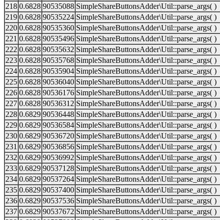
218
0.6828
90535088
SimpleShareButtonsAdder\Util::parse_args( )
219
0.6828
90535224
SimpleShareButtonsAdder\Util::parse_args( )
220
0.6828
90535360
SimpleShareButtonsAdder\Util::parse_args( )
221
0.6828
90535496
SimpleShareButtonsAdder\Util::parse_args( )
222
0.6828
90535632
SimpleShareButtonsAdder\Util::parse_args( )
223
0.6828
90535768
SimpleShareButtonsAdder\Util::parse_args( )
224
0.6828
90535904
SimpleShareButtonsAdder\Util::parse_args( )
225
0.6828
90536040
SimpleShareButtonsAdder\Util::parse_args( )
226
0.6828
90536176
SimpleShareButtonsAdder\Util::parse_args( )
227
0.6828
90536312
SimpleShareButtonsAdder\Util::parse_args( )
228
0.6829
90536448
SimpleShareButtonsAdder\Util::parse_args( )
229
0.6829
90536584
SimpleShareButtonsAdder\Util::parse_args( )
230
0.6829
90536720
SimpleShareButtonsAdder\Util::parse_args( )
231
0.6829
90536856
SimpleShareButtonsAdder\Util::parse_args( )
232
0.6829
90536992
SimpleShareButtonsAdder\Util::parse_args( )
233
0.6829
90537128
SimpleShareButtonsAdder\Util::parse_args( )
234
0.6829
90537264
SimpleShareButtonsAdder\Util::parse_args( )
235
0.6829
90537400
SimpleShareButtonsAdder\Util::parse_args( )
236
0.6829
90537536
SimpleShareButtonsAdder\Util::parse_args( )
237
0.6829
90537672
SimpleShareButtonsAdder\Util::parse_args( )