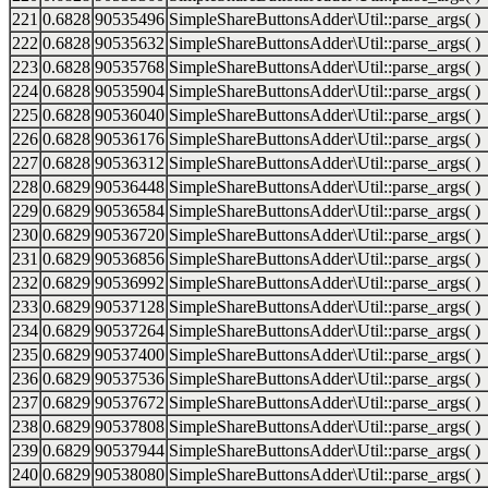
221
0.6828
90535496
SimpleShareButtonsAdder\Util::parse_args( )
222
0.6828
90535632
SimpleShareButtonsAdder\Util::parse_args( )
223
0.6828
90535768
SimpleShareButtonsAdder\Util::parse_args( )
224
0.6828
90535904
SimpleShareButtonsAdder\Util::parse_args( )
225
0.6828
90536040
SimpleShareButtonsAdder\Util::parse_args( )
226
0.6828
90536176
SimpleShareButtonsAdder\Util::parse_args( )
227
0.6828
90536312
SimpleShareButtonsAdder\Util::parse_args( )
228
0.6829
90536448
SimpleShareButtonsAdder\Util::parse_args( )
229
0.6829
90536584
SimpleShareButtonsAdder\Util::parse_args( )
230
0.6829
90536720
SimpleShareButtonsAdder\Util::parse_args( )
231
0.6829
90536856
SimpleShareButtonsAdder\Util::parse_args( )
232
0.6829
90536992
SimpleShareButtonsAdder\Util::parse_args( )
233
0.6829
90537128
SimpleShareButtonsAdder\Util::parse_args( )
234
0.6829
90537264
SimpleShareButtonsAdder\Util::parse_args( )
235
0.6829
90537400
SimpleShareButtonsAdder\Util::parse_args( )
236
0.6829
90537536
SimpleShareButtonsAdder\Util::parse_args( )
237
0.6829
90537672
SimpleShareButtonsAdder\Util::parse_args( )
238
0.6829
90537808
SimpleShareButtonsAdder\Util::parse_args( )
239
0.6829
90537944
SimpleShareButtonsAdder\Util::parse_args( )
240
0.6829
90538080
SimpleShareButtonsAdder\Util::parse_args( )