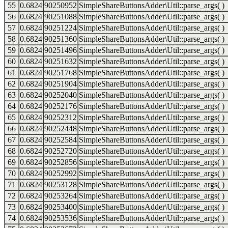
55
0.6824
90250952
SimpleShareButtonsAdder\Util::parse_args( )
56
0.6824
90251088
SimpleShareButtonsAdder\Util::parse_args( )
57
0.6824
90251224
SimpleShareButtonsAdder\Util::parse_args( )
58
0.6824
90251360
SimpleShareButtonsAdder\Util::parse_args( )
59
0.6824
90251496
SimpleShareButtonsAdder\Util::parse_args( )
60
0.6824
90251632
SimpleShareButtonsAdder\Util::parse_args( )
61
0.6824
90251768
SimpleShareButtonsAdder\Util::parse_args( )
62
0.6824
90251904
SimpleShareButtonsAdder\Util::parse_args( )
63
0.6824
90252040
SimpleShareButtonsAdder\Util::parse_args( )
64
0.6824
90252176
SimpleShareButtonsAdder\Util::parse_args( )
65
0.6824
90252312
SimpleShareButtonsAdder\Util::parse_args( )
66
0.6824
90252448
SimpleShareButtonsAdder\Util::parse_args( )
67
0.6824
90252584
SimpleShareButtonsAdder\Util::parse_args( )
68
0.6824
90252720
SimpleShareButtonsAdder\Util::parse_args( )
69
0.6824
90252856
SimpleShareButtonsAdder\Util::parse_args( )
70
0.6824
90252992
SimpleShareButtonsAdder\Util::parse_args( )
71
0.6824
90253128
SimpleShareButtonsAdder\Util::parse_args( )
72
0.6824
90253264
SimpleShareButtonsAdder\Util::parse_args( )
73
0.6824
90253400
SimpleShareButtonsAdder\Util::parse_args( )
74
0.6824
90253536
SimpleShareButtonsAdder\Util::parse_args( )