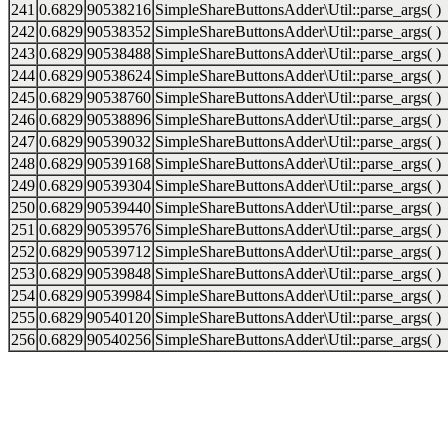
241
0.6829
90538216
SimpleShareButtonsAdder\Util::parse_args( )
242
0.6829
90538352
SimpleShareButtonsAdder\Util::parse_args( )
243
0.6829
90538488
SimpleShareButtonsAdder\Util::parse_args( )
244
0.6829
90538624
SimpleShareButtonsAdder\Util::parse_args( )
245
0.6829
90538760
SimpleShareButtonsAdder\Util::parse_args( )
246
0.6829
90538896
SimpleShareButtonsAdder\Util::parse_args( )
247
0.6829
90539032
SimpleShareButtonsAdder\Util::parse_args( )
248
0.6829
90539168
SimpleShareButtonsAdder\Util::parse_args( )
249
0.6829
90539304
SimpleShareButtonsAdder\Util::parse_args( )
250
0.6829
90539440
SimpleShareButtonsAdder\Util::parse_args( )
251
0.6829
90539576
SimpleShareButtonsAdder\Util::parse_args( )
252
0.6829
90539712
SimpleShareButtonsAdder\Util::parse_args( )
253
0.6829
90539848
SimpleShareButtonsAdder\Util::parse_args( )
254
0.6829
90539984
SimpleShareButtonsAdder\Util::parse_args( )
255
0.6829
90540120
SimpleShareButtonsAdder\Util::parse_args( )
256
0.6829
90540256
SimpleShareButtonsAdder\Util::parse_args( )