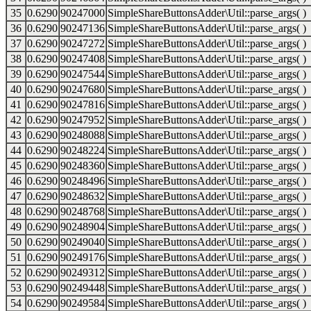
35
0.6290
90247000
SimpleShareButtonsAdder\Util::parse_args( )
36
0.6290
90247136
SimpleShareButtonsAdder\Util::parse_args( )
37
0.6290
90247272
SimpleShareButtonsAdder\Util::parse_args( )
38
0.6290
90247408
SimpleShareButtonsAdder\Util::parse_args( )
39
0.6290
90247544
SimpleShareButtonsAdder\Util::parse_args( )
40
0.6290
90247680
SimpleShareButtonsAdder\Util::parse_args( )
41
0.6290
90247816
SimpleShareButtonsAdder\Util::parse_args( )
42
0.6290
90247952
SimpleShareButtonsAdder\Util::parse_args( )
43
0.6290
90248088
SimpleShareButtonsAdder\Util::parse_args( )
44
0.6290
90248224
SimpleShareButtonsAdder\Util::parse_args( )
45
0.6290
90248360
SimpleShareButtonsAdder\Util::parse_args( )
46
0.6290
90248496
SimpleShareButtonsAdder\Util::parse_args( )
47
0.6290
90248632
SimpleShareButtonsAdder\Util::parse_args( )
48
0.6290
90248768
SimpleShareButtonsAdder\Util::parse_args( )
49
0.6290
90248904
SimpleShareButtonsAdder\Util::parse_args( )
50
0.6290
90249040
SimpleShareButtonsAdder\Util::parse_args( )
51
0.6290
90249176
SimpleShareButtonsAdder\Util::parse_args( )
52
0.6290
90249312
SimpleShareButtonsAdder\Util::parse_args( )
53
0.6290
90249448
SimpleShareButtonsAdder\Util::parse_args( )
54
0.6290
90249584
SimpleShareButtonsAdder\Util::parse_args( )