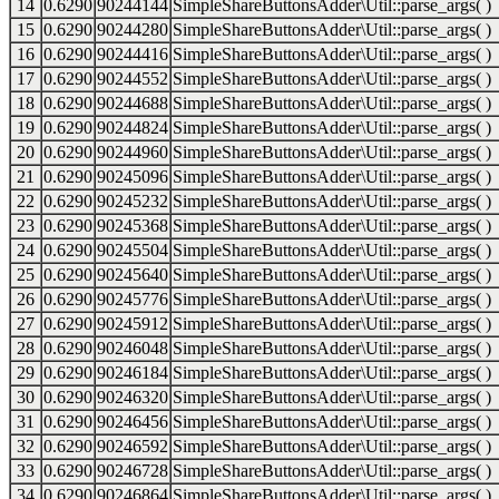
14
0.6290
90244144
SimpleShareButtonsAdder\Util::parse_args( )
15
0.6290
90244280
SimpleShareButtonsAdder\Util::parse_args( )
16
0.6290
90244416
SimpleShareButtonsAdder\Util::parse_args( )
17
0.6290
90244552
SimpleShareButtonsAdder\Util::parse_args( )
18
0.6290
90244688
SimpleShareButtonsAdder\Util::parse_args( )
19
0.6290
90244824
SimpleShareButtonsAdder\Util::parse_args( )
20
0.6290
90244960
SimpleShareButtonsAdder\Util::parse_args( )
21
0.6290
90245096
SimpleShareButtonsAdder\Util::parse_args( )
22
0.6290
90245232
SimpleShareButtonsAdder\Util::parse_args( )
23
0.6290
90245368
SimpleShareButtonsAdder\Util::parse_args( )
24
0.6290
90245504
SimpleShareButtonsAdder\Util::parse_args( )
25
0.6290
90245640
SimpleShareButtonsAdder\Util::parse_args( )
26
0.6290
90245776
SimpleShareButtonsAdder\Util::parse_args( )
27
0.6290
90245912
SimpleShareButtonsAdder\Util::parse_args( )
28
0.6290
90246048
SimpleShareButtonsAdder\Util::parse_args( )
29
0.6290
90246184
SimpleShareButtonsAdder\Util::parse_args( )
30
0.6290
90246320
SimpleShareButtonsAdder\Util::parse_args( )
31
0.6290
90246456
SimpleShareButtonsAdder\Util::parse_args( )
32
0.6290
90246592
SimpleShareButtonsAdder\Util::parse_args( )
33
0.6290
90246728
SimpleShareButtonsAdder\Util::parse_args( )
34
0.6290
90246864
SimpleShareButtonsAdder\Util::parse_args( )