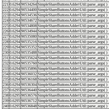
221
0.6294
90534264
SimpleShareButtonsAdder\Util::parse_args( )
222
0.6294
90534400
SimpleShareButtonsAdder\Util::parse_args( )
223
0.6294
90534536
SimpleShareButtonsAdder\Util::parse_args( )
224
0.6294
90534672
SimpleShareButtonsAdder\Util::parse_args( )
225
0.6294
90534808
SimpleShareButtonsAdder\Util::parse_args( )
226
0.6294
90534944
SimpleShareButtonsAdder\Util::parse_args( )
227
0.6294
90535080
SimpleShareButtonsAdder\Util::parse_args( )
228
0.6294
90535216
SimpleShareButtonsAdder\Util::parse_args( )
229
0.6294
90535352
SimpleShareButtonsAdder\Util::parse_args( )
230
0.6294
90535488
SimpleShareButtonsAdder\Util::parse_args( )
231
0.6294
90535624
SimpleShareButtonsAdder\Util::parse_args( )
232
0.6294
90535760
SimpleShareButtonsAdder\Util::parse_args( )
233
0.6294
90535896
SimpleShareButtonsAdder\Util::parse_args( )
234
0.6294
90536032
SimpleShareButtonsAdder\Util::parse_args( )
235
0.6294
90536168
SimpleShareButtonsAdder\Util::parse_args( )
236
0.6294
90536304
SimpleShareButtonsAdder\Util::parse_args( )
237
0.6295
90536440
SimpleShareButtonsAdder\Util::parse_args( )
238
0.6295
90536576
SimpleShareButtonsAdder\Util::parse_args( )
239
0.6295
90536712
SimpleShareButtonsAdder\Util::parse_args( )
240
0.6295
90536848
SimpleShareButtonsAdder\Util::parse_args( )