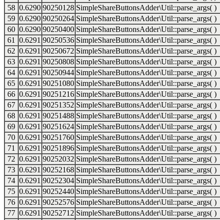
58
0.6290
90250128
SimpleShareButtonsAdder\Util::parse_args( )
59
0.6290
90250264
SimpleShareButtonsAdder\Util::parse_args( )
60
0.6290
90250400
SimpleShareButtonsAdder\Util::parse_args( )
61
0.6291
90250536
SimpleShareButtonsAdder\Util::parse_args( )
62
0.6291
90250672
SimpleShareButtonsAdder\Util::parse_args( )
63
0.6291
90250808
SimpleShareButtonsAdder\Util::parse_args( )
64
0.6291
90250944
SimpleShareButtonsAdder\Util::parse_args( )
65
0.6291
90251080
SimpleShareButtonsAdder\Util::parse_args( )
66
0.6291
90251216
SimpleShareButtonsAdder\Util::parse_args( )
67
0.6291
90251352
SimpleShareButtonsAdder\Util::parse_args( )
68
0.6291
90251488
SimpleShareButtonsAdder\Util::parse_args( )
69
0.6291
90251624
SimpleShareButtonsAdder\Util::parse_args( )
70
0.6291
90251760
SimpleShareButtonsAdder\Util::parse_args( )
71
0.6291
90251896
SimpleShareButtonsAdder\Util::parse_args( )
72
0.6291
90252032
SimpleShareButtonsAdder\Util::parse_args( )
73
0.6291
90252168
SimpleShareButtonsAdder\Util::parse_args( )
74
0.6291
90252304
SimpleShareButtonsAdder\Util::parse_args( )
75
0.6291
90252440
SimpleShareButtonsAdder\Util::parse_args( )
76
0.6291
90252576
SimpleShareButtonsAdder\Util::parse_args( )
77
0.6291
90252712
SimpleShareButtonsAdder\Util::parse_args( )