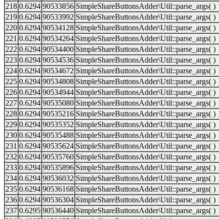
218
0.6294
90533856
SimpleShareButtonsAdder\Util::parse_args( )
219
0.6294
90533992
SimpleShareButtonsAdder\Util::parse_args( )
220
0.6294
90534128
SimpleShareButtonsAdder\Util::parse_args( )
221
0.6294
90534264
SimpleShareButtonsAdder\Util::parse_args( )
222
0.6294
90534400
SimpleShareButtonsAdder\Util::parse_args( )
223
0.6294
90534536
SimpleShareButtonsAdder\Util::parse_args( )
224
0.6294
90534672
SimpleShareButtonsAdder\Util::parse_args( )
225
0.6294
90534808
SimpleShareButtonsAdder\Util::parse_args( )
226
0.6294
90534944
SimpleShareButtonsAdder\Util::parse_args( )
227
0.6294
90535080
SimpleShareButtonsAdder\Util::parse_args( )
228
0.6294
90535216
SimpleShareButtonsAdder\Util::parse_args( )
229
0.6294
90535352
SimpleShareButtonsAdder\Util::parse_args( )
230
0.6294
90535488
SimpleShareButtonsAdder\Util::parse_args( )
231
0.6294
90535624
SimpleShareButtonsAdder\Util::parse_args( )
232
0.6294
90535760
SimpleShareButtonsAdder\Util::parse_args( )
233
0.6294
90535896
SimpleShareButtonsAdder\Util::parse_args( )
234
0.6294
90536032
SimpleShareButtonsAdder\Util::parse_args( )
235
0.6294
90536168
SimpleShareButtonsAdder\Util::parse_args( )
236
0.6294
90536304
SimpleShareButtonsAdder\Util::parse_args( )
237
0.6295
90536440
SimpleShareButtonsAdder\Util::parse_args( )