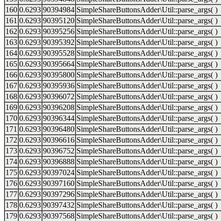
160
0.6293
90394984
SimpleShareButtonsAdder\Util::parse_args( )
161
0.6293
90395120
SimpleShareButtonsAdder\Util::parse_args( )
162
0.6293
90395256
SimpleShareButtonsAdder\Util::parse_args( )
163
0.6293
90395392
SimpleShareButtonsAdder\Util::parse_args( )
164
0.6293
90395528
SimpleShareButtonsAdder\Util::parse_args( )
165
0.6293
90395664
SimpleShareButtonsAdder\Util::parse_args( )
166
0.6293
90395800
SimpleShareButtonsAdder\Util::parse_args( )
167
0.6293
90395936
SimpleShareButtonsAdder\Util::parse_args( )
168
0.6293
90396072
SimpleShareButtonsAdder\Util::parse_args( )
169
0.6293
90396208
SimpleShareButtonsAdder\Util::parse_args( )
170
0.6293
90396344
SimpleShareButtonsAdder\Util::parse_args( )
171
0.6293
90396480
SimpleShareButtonsAdder\Util::parse_args( )
172
0.6293
90396616
SimpleShareButtonsAdder\Util::parse_args( )
173
0.6293
90396752
SimpleShareButtonsAdder\Util::parse_args( )
174
0.6293
90396888
SimpleShareButtonsAdder\Util::parse_args( )
175
0.6293
90397024
SimpleShareButtonsAdder\Util::parse_args( )
176
0.6293
90397160
SimpleShareButtonsAdder\Util::parse_args( )
177
0.6293
90397296
SimpleShareButtonsAdder\Util::parse_args( )
178
0.6293
90397432
SimpleShareButtonsAdder\Util::parse_args( )
179
0.6293
90397568
SimpleShareButtonsAdder\Util::parse_args( )