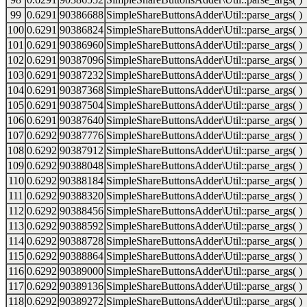
99
0.6291
90386688
SimpleShareButtonsAdder\Util::parse_args( )
100
0.6291
90386824
SimpleShareButtonsAdder\Util::parse_args( )
101
0.6291
90386960
SimpleShareButtonsAdder\Util::parse_args( )
102
0.6291
90387096
SimpleShareButtonsAdder\Util::parse_args( )
103
0.6291
90387232
SimpleShareButtonsAdder\Util::parse_args( )
104
0.6291
90387368
SimpleShareButtonsAdder\Util::parse_args( )
105
0.6291
90387504
SimpleShareButtonsAdder\Util::parse_args( )
106
0.6291
90387640
SimpleShareButtonsAdder\Util::parse_args( )
107
0.6292
90387776
SimpleShareButtonsAdder\Util::parse_args( )
108
0.6292
90387912
SimpleShareButtonsAdder\Util::parse_args( )
109
0.6292
90388048
SimpleShareButtonsAdder\Util::parse_args( )
110
0.6292
90388184
SimpleShareButtonsAdder\Util::parse_args( )
111
0.6292
90388320
SimpleShareButtonsAdder\Util::parse_args( )
112
0.6292
90388456
SimpleShareButtonsAdder\Util::parse_args( )
113
0.6292
90388592
SimpleShareButtonsAdder\Util::parse_args( )
114
0.6292
90388728
SimpleShareButtonsAdder\Util::parse_args( )
115
0.6292
90388864
SimpleShareButtonsAdder\Util::parse_args( )
116
0.6292
90389000
SimpleShareButtonsAdder\Util::parse_args( )
117
0.6292
90389136
SimpleShareButtonsAdder\Util::parse_args( )
118
0.6292
90389272
SimpleShareButtonsAdder\Util::parse_args( )