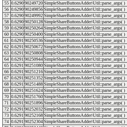
55
0.6290
90249720
SimpleShareButtonsAdder\Util::parse_args( )
56
0.6290
90249856
SimpleShareButtonsAdder\Util::parse_args( )
57
0.6290
90249992
SimpleShareButtonsAdder\Util::parse_args( )
58
0.6290
90250128
SimpleShareButtonsAdder\Util::parse_args( )
59
0.6290
90250264
SimpleShareButtonsAdder\Util::parse_args( )
60
0.6290
90250400
SimpleShareButtonsAdder\Util::parse_args( )
61
0.6291
90250536
SimpleShareButtonsAdder\Util::parse_args( )
62
0.6291
90250672
SimpleShareButtonsAdder\Util::parse_args( )
63
0.6291
90250808
SimpleShareButtonsAdder\Util::parse_args( )
64
0.6291
90250944
SimpleShareButtonsAdder\Util::parse_args( )
65
0.6291
90251080
SimpleShareButtonsAdder\Util::parse_args( )
66
0.6291
90251216
SimpleShareButtonsAdder\Util::parse_args( )
67
0.6291
90251352
SimpleShareButtonsAdder\Util::parse_args( )
68
0.6291
90251488
SimpleShareButtonsAdder\Util::parse_args( )
69
0.6291
90251624
SimpleShareButtonsAdder\Util::parse_args( )
70
0.6291
90251760
SimpleShareButtonsAdder\Util::parse_args( )
71
0.6291
90251896
SimpleShareButtonsAdder\Util::parse_args( )
72
0.6291
90252032
SimpleShareButtonsAdder\Util::parse_args( )
73
0.6291
90252168
SimpleShareButtonsAdder\Util::parse_args( )
74
0.6291
90252304
SimpleShareButtonsAdder\Util::parse_args( )