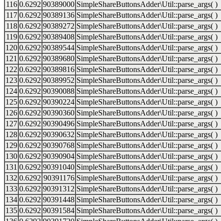
116
0.6292
90389000
SimpleShareButtonsAdder\Util::parse_args( )
117
0.6292
90389136
SimpleShareButtonsAdder\Util::parse_args( )
118
0.6292
90389272
SimpleShareButtonsAdder\Util::parse_args( )
119
0.6292
90389408
SimpleShareButtonsAdder\Util::parse_args( )
120
0.6292
90389544
SimpleShareButtonsAdder\Util::parse_args( )
121
0.6292
90389680
SimpleShareButtonsAdder\Util::parse_args( )
122
0.6292
90389816
SimpleShareButtonsAdder\Util::parse_args( )
123
0.6292
90389952
SimpleShareButtonsAdder\Util::parse_args( )
124
0.6292
90390088
SimpleShareButtonsAdder\Util::parse_args( )
125
0.6292
90390224
SimpleShareButtonsAdder\Util::parse_args( )
126
0.6292
90390360
SimpleShareButtonsAdder\Util::parse_args( )
127
0.6292
90390496
SimpleShareButtonsAdder\Util::parse_args( )
128
0.6292
90390632
SimpleShareButtonsAdder\Util::parse_args( )
129
0.6292
90390768
SimpleShareButtonsAdder\Util::parse_args( )
130
0.6292
90390904
SimpleShareButtonsAdder\Util::parse_args( )
131
0.6292
90391040
SimpleShareButtonsAdder\Util::parse_args( )
132
0.6292
90391176
SimpleShareButtonsAdder\Util::parse_args( )
133
0.6292
90391312
SimpleShareButtonsAdder\Util::parse_args( )
134
0.6292
90391448
SimpleShareButtonsAdder\Util::parse_args( )
135
0.6292
90391584
SimpleShareButtonsAdder\Util::parse_args( )