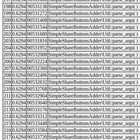
198
0.6294
90531136
SimpleShareButtonsAdder\Util::parse_args( )
199
0.6294
90531272
SimpleShareButtonsAdder\Util::parse_args( )
200
0.6294
90531408
SimpleShareButtonsAdder\Util::parse_args( )
201
0.6294
90531544
SimpleShareButtonsAdder\Util::parse_args( )
202
0.6294
90531680
SimpleShareButtonsAdder\Util::parse_args( )
203
0.6294
90531816
SimpleShareButtonsAdder\Util::parse_args( )
204
0.6294
90531952
SimpleShareButtonsAdder\Util::parse_args( )
205
0.6294
90532088
SimpleShareButtonsAdder\Util::parse_args( )
206
0.6294
90532224
SimpleShareButtonsAdder\Util::parse_args( )
207
0.6294
90532360
SimpleShareButtonsAdder\Util::parse_args( )
208
0.6294
90532496
SimpleShareButtonsAdder\Util::parse_args( )
209
0.6294
90532632
SimpleShareButtonsAdder\Util::parse_args( )
210
0.6294
90532768
SimpleShareButtonsAdder\Util::parse_args( )
211
0.6294
90532904
SimpleShareButtonsAdder\Util::parse_args( )
212
0.6294
90533040
SimpleShareButtonsAdder\Util::parse_args( )
213
0.6294
90533176
SimpleShareButtonsAdder\Util::parse_args( )
214
0.6294
90533312
SimpleShareButtonsAdder\Util::parse_args( )
215
0.6294
90533448
SimpleShareButtonsAdder\Util::parse_args( )
216
0.6294
90533584
SimpleShareButtonsAdder\Util::parse_args( )
217
0.6294
90533720
SimpleShareButtonsAdder\Util::parse_args( )