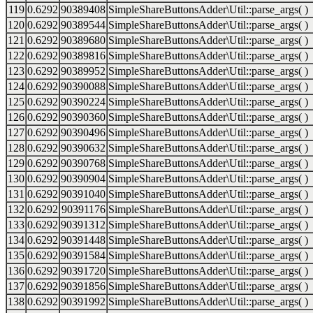
119
0.6292
90389408
SimpleShareButtonsAdder\Util::parse_args( )
120
0.6292
90389544
SimpleShareButtonsAdder\Util::parse_args( )
121
0.6292
90389680
SimpleShareButtonsAdder\Util::parse_args( )
122
0.6292
90389816
SimpleShareButtonsAdder\Util::parse_args( )
123
0.6292
90389952
SimpleShareButtonsAdder\Util::parse_args( )
124
0.6292
90390088
SimpleShareButtonsAdder\Util::parse_args( )
125
0.6292
90390224
SimpleShareButtonsAdder\Util::parse_args( )
126
0.6292
90390360
SimpleShareButtonsAdder\Util::parse_args( )
127
0.6292
90390496
SimpleShareButtonsAdder\Util::parse_args( )
128
0.6292
90390632
SimpleShareButtonsAdder\Util::parse_args( )
129
0.6292
90390768
SimpleShareButtonsAdder\Util::parse_args( )
130
0.6292
90390904
SimpleShareButtonsAdder\Util::parse_args( )
131
0.6292
90391040
SimpleShareButtonsAdder\Util::parse_args( )
132
0.6292
90391176
SimpleShareButtonsAdder\Util::parse_args( )
133
0.6292
90391312
SimpleShareButtonsAdder\Util::parse_args( )
134
0.6292
90391448
SimpleShareButtonsAdder\Util::parse_args( )
135
0.6292
90391584
SimpleShareButtonsAdder\Util::parse_args( )
136
0.6292
90391720
SimpleShareButtonsAdder\Util::parse_args( )
137
0.6292
90391856
SimpleShareButtonsAdder\Util::parse_args( )
138
0.6292
90391992
SimpleShareButtonsAdder\Util::parse_args( )