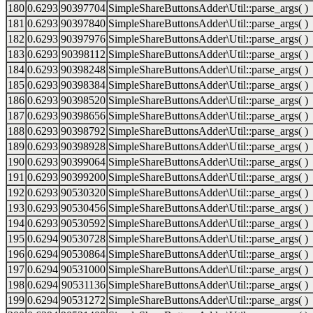
180
0.6293
90397704
SimpleShareButtonsAdder\Util::parse_args( )
181
0.6293
90397840
SimpleShareButtonsAdder\Util::parse_args( )
182
0.6293
90397976
SimpleShareButtonsAdder\Util::parse_args( )
183
0.6293
90398112
SimpleShareButtonsAdder\Util::parse_args( )
184
0.6293
90398248
SimpleShareButtonsAdder\Util::parse_args( )
185
0.6293
90398384
SimpleShareButtonsAdder\Util::parse_args( )
186
0.6293
90398520
SimpleShareButtonsAdder\Util::parse_args( )
187
0.6293
90398656
SimpleShareButtonsAdder\Util::parse_args( )
188
0.6293
90398792
SimpleShareButtonsAdder\Util::parse_args( )
189
0.6293
90398928
SimpleShareButtonsAdder\Util::parse_args( )
190
0.6293
90399064
SimpleShareButtonsAdder\Util::parse_args( )
191
0.6293
90399200
SimpleShareButtonsAdder\Util::parse_args( )
192
0.6293
90530320
SimpleShareButtonsAdder\Util::parse_args( )
193
0.6293
90530456
SimpleShareButtonsAdder\Util::parse_args( )
194
0.6293
90530592
SimpleShareButtonsAdder\Util::parse_args( )
195
0.6294
90530728
SimpleShareButtonsAdder\Util::parse_args( )
196
0.6294
90530864
SimpleShareButtonsAdder\Util::parse_args( )
197
0.6294
90531000
SimpleShareButtonsAdder\Util::parse_args( )
198
0.6294
90531136
SimpleShareButtonsAdder\Util::parse_args( )
199
0.6294
90531272
SimpleShareButtonsAdder\Util::parse_args( )