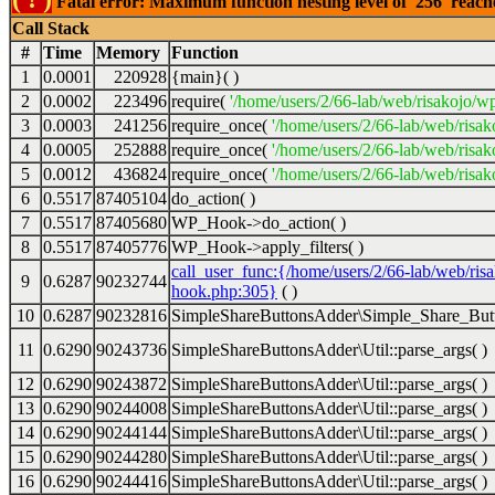
Fatal error: Maximum function nesting level of '256' reac
Call Stack
#
Time
Memory
Function
1
0.0001
220928
{main}( )
2
0.0002
223496
require(
'/home/users/2/66-lab/web/risakojo/w
3
0.0003
241256
require_once(
'/home/users/2/66-lab/web/risak
4
0.0005
252888
require_once(
'/home/users/2/66-lab/web/risak
5
0.0012
436824
require_once(
'/home/users/2/66-lab/web/risak
6
0.5517
87405104
do_action( )
7
0.5517
87405680
WP_Hook->do_action( )
8
0.5517
87405776
WP_Hook->apply_filters( )
call_user_func:{/home/users/2/66-lab/web/ris
9
0.6287
90232744
hook.php:305}
( )
10
0.6287
90232816
SimpleShareButtonsAdder\Simple_Share_Butt
11
0.6290
90243736
SimpleShareButtonsAdder\Util::parse_args( )
12
0.6290
90243872
SimpleShareButtonsAdder\Util::parse_args( )
13
0.6290
90244008
SimpleShareButtonsAdder\Util::parse_args( )
14
0.6290
90244144
SimpleShareButtonsAdder\Util::parse_args( )
15
0.6290
90244280
SimpleShareButtonsAdder\Util::parse_args( )
16
0.6290
90244416
SimpleShareButtonsAdder\Util::parse_args( )