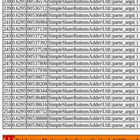
238
0.6295
90536576
SimpleShareButtonsAdder\Util::parse_args( )
239
0.6295
90536712
SimpleShareButtonsAdder\Util::parse_args( )
240
0.6295
90536848
SimpleShareButtonsAdder\Util::parse_args( )
241
0.6295
90536984
SimpleShareButtonsAdder\Util::parse_args( )
242
0.6295
90537120
SimpleShareButtonsAdder\Util::parse_args( )
243
0.6295
90537256
SimpleShareButtonsAdder\Util::parse_args( )
244
0.6295
90537392
SimpleShareButtonsAdder\Util::parse_args( )
245
0.6295
90537528
SimpleShareButtonsAdder\Util::parse_args( )
246
0.6295
90537664
SimpleShareButtonsAdder\Util::parse_args( )
247
0.6295
90537800
SimpleShareButtonsAdder\Util::parse_args( )
248
0.6295
90537936
SimpleShareButtonsAdder\Util::parse_args( )
249
0.6295
90538072
SimpleShareButtonsAdder\Util::parse_args( )
250
0.6295
90538208
SimpleShareButtonsAdder\Util::parse_args( )
251
0.6295
90538344
SimpleShareButtonsAdder\Util::parse_args( )
252
0.6295
90538480
SimpleShareButtonsAdder\Util::parse_args( )
253
0.6295
90538616
SimpleShareButtonsAdder\Util::parse_args( )
254
0.6295
90538752
SimpleShareButtonsAdder\Util::parse_args( )
255
0.6295
90538888
SimpleShareButtonsAdder\Util::parse_args( )
256
0.6295
90539024
SimpleShareButtonsAdder\Util::parse_args( )
( ! )