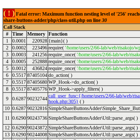
( ! )
Fatal error: Maximum function nesting level of '256' reach
share-buttons-adder/php/class-util.php on line
30
Call Stack
#
Time
Memory
Function
1
0.0001
220928
{main}( )
2
0.0002
223496
require(
'/home/users/2/66-lab/web/risakojo/w
3
0.0003
241256
require_once(
'/home/users/2/66-lab/web/risak
4
0.0005
252888
require_once(
'/home/users/2/66-lab/web/risak
5
0.0012
436824
require_once(
'/home/users/2/66-lab/web/risak
6
0.5517
87405104
do_action( )
7
0.5517
87405680
WP_Hook->do_action( )
8
0.5517
87405776
WP_Hook->apply_filters( )
call_user_func:{/home/users/2/66-lab/web/ris
9
0.6287
90232744
hook.php:305}
( )
10
0.6287
90232816
SimpleShareButtonsAdder\Simple_Share_Butt
11
0.6290
90243736
SimpleShareButtonsAdder\Util::parse_args( )
12
0.6290
90243872
SimpleShareButtonsAdder\Util::parse_args( )
13
0.6290
90244008
SimpleShareButtonsAdder\Util::parse_args( )