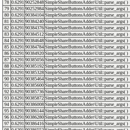
78
0.6291
90252848
SimpleShareButtonsAdder\Util::parse_args( )
79
0.6291
90252984
SimpleShareButtonsAdder\Util::parse_args( )
80
0.6291
90384104
SimpleShareButtonsAdder\Util::parse_args( )
81
0.6291
90384240
SimpleShareButtonsAdder\Util::parse_args( )
82
0.6291
90384376
SimpleShareButtonsAdder\Util::parse_args( )
83
0.6291
90384512
SimpleShareButtonsAdder\Util::parse_args( )
84
0.6291
90384648
SimpleShareButtonsAdder\Util::parse_args( )
85
0.6291
90384784
SimpleShareButtonsAdder\Util::parse_args( )
86
0.6291
90384920
SimpleShareButtonsAdder\Util::parse_args( )
87
0.6291
90385056
SimpleShareButtonsAdder\Util::parse_args( )
88
0.6291
90385192
SimpleShareButtonsAdder\Util::parse_args( )
89
0.6291
90385328
SimpleShareButtonsAdder\Util::parse_args( )
90
0.6291
90385464
SimpleShareButtonsAdder\Util::parse_args( )
91
0.6291
90385600
SimpleShareButtonsAdder\Util::parse_args( )
92
0.6291
90385736
SimpleShareButtonsAdder\Util::parse_args( )
93
0.6291
90385872
SimpleShareButtonsAdder\Util::parse_args( )
94
0.6291
90386008
SimpleShareButtonsAdder\Util::parse_args( )
95
0.6291
90386144
SimpleShareButtonsAdder\Util::parse_args( )
96
0.6291
90386280
SimpleShareButtonsAdder\Util::parse_args( )
97
0.6291
90386416
SimpleShareButtonsAdder\Util::parse_args( )
98
0.6291
90386552
SimpleShareButtonsAdder\Util::parse_args( )