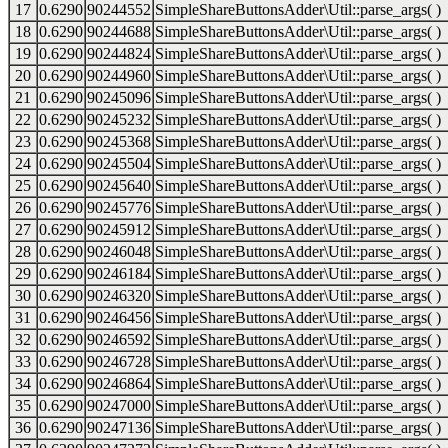
17
0.6290
90244552
SimpleShareButtonsAdder\Util::parse_args( )
18
0.6290
90244688
SimpleShareButtonsAdder\Util::parse_args( )
19
0.6290
90244824
SimpleShareButtonsAdder\Util::parse_args( )
20
0.6290
90244960
SimpleShareButtonsAdder\Util::parse_args( )
21
0.6290
90245096
SimpleShareButtonsAdder\Util::parse_args( )
22
0.6290
90245232
SimpleShareButtonsAdder\Util::parse_args( )
23
0.6290
90245368
SimpleShareButtonsAdder\Util::parse_args( )
24
0.6290
90245504
SimpleShareButtonsAdder\Util::parse_args( )
25
0.6290
90245640
SimpleShareButtonsAdder\Util::parse_args( )
26
0.6290
90245776
SimpleShareButtonsAdder\Util::parse_args( )
27
0.6290
90245912
SimpleShareButtonsAdder\Util::parse_args( )
28
0.6290
90246048
SimpleShareButtonsAdder\Util::parse_args( )
29
0.6290
90246184
SimpleShareButtonsAdder\Util::parse_args( )
30
0.6290
90246320
SimpleShareButtonsAdder\Util::parse_args( )
31
0.6290
90246456
SimpleShareButtonsAdder\Util::parse_args( )
32
0.6290
90246592
SimpleShareButtonsAdder\Util::parse_args( )
33
0.6290
90246728
SimpleShareButtonsAdder\Util::parse_args( )
34
0.6290
90246864
SimpleShareButtonsAdder\Util::parse_args( )
35
0.6290
90247000
SimpleShareButtonsAdder\Util::parse_args( )
36
0.6290
90247136
SimpleShareButtonsAdder\Util::parse_args( )