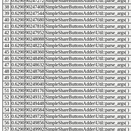
37
0.6290
90247272
SimpleShareButtonsAdder\Util::parse_args( )
38
0.6290
90247408
SimpleShareButtonsAdder\Util::parse_args( )
39
0.6290
90247544
SimpleShareButtonsAdder\Util::parse_args( )
40
0.6290
90247680
SimpleShareButtonsAdder\Util::parse_args( )
41
0.6290
90247816
SimpleShareButtonsAdder\Util::parse_args( )
42
0.6290
90247952
SimpleShareButtonsAdder\Util::parse_args( )
43
0.6290
90248088
SimpleShareButtonsAdder\Util::parse_args( )
44
0.6290
90248224
SimpleShareButtonsAdder\Util::parse_args( )
45
0.6290
90248360
SimpleShareButtonsAdder\Util::parse_args( )
46
0.6290
90248496
SimpleShareButtonsAdder\Util::parse_args( )
47
0.6290
90248632
SimpleShareButtonsAdder\Util::parse_args( )
48
0.6290
90248768
SimpleShareButtonsAdder\Util::parse_args( )
49
0.6290
90248904
SimpleShareButtonsAdder\Util::parse_args( )
50
0.6290
90249040
SimpleShareButtonsAdder\Util::parse_args( )
51
0.6290
90249176
SimpleShareButtonsAdder\Util::parse_args( )
52
0.6290
90249312
SimpleShareButtonsAdder\Util::parse_args( )
53
0.6290
90249448
SimpleShareButtonsAdder\Util::parse_args( )
54
0.6290
90249584
SimpleShareButtonsAdder\Util::parse_args( )
55
0.6290
90249720
SimpleShareButtonsAdder\Util::parse_args( )
56
0.6290
90249856
SimpleShareButtonsAdder\Util::parse_args( )
57
0.6290
90249992
SimpleShareButtonsAdder\Util::parse_args( )