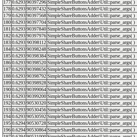
177
0.6293
90397296
SimpleShareButtonsAdder\Util::parse_args( )
178
0.6293
90397432
SimpleShareButtonsAdder\Util::parse_args( )
179
0.6293
90397568
SimpleShareButtonsAdder\Util::parse_args( )
180
0.6293
90397704
SimpleShareButtonsAdder\Util::parse_args( )
181
0.6293
90397840
SimpleShareButtonsAdder\Util::parse_args( )
182
0.6293
90397976
SimpleShareButtonsAdder\Util::parse_args( )
183
0.6293
90398112
SimpleShareButtonsAdder\Util::parse_args( )
184
0.6293
90398248
SimpleShareButtonsAdder\Util::parse_args( )
185
0.6293
90398384
SimpleShareButtonsAdder\Util::parse_args( )
186
0.6293
90398520
SimpleShareButtonsAdder\Util::parse_args( )
187
0.6293
90398656
SimpleShareButtonsAdder\Util::parse_args( )
188
0.6293
90398792
SimpleShareButtonsAdder\Util::parse_args( )
189
0.6293
90398928
SimpleShareButtonsAdder\Util::parse_args( )
190
0.6293
90399064
SimpleShareButtonsAdder\Util::parse_args( )
191
0.6293
90399200
SimpleShareButtonsAdder\Util::parse_args( )
192
0.6293
90530320
SimpleShareButtonsAdder\Util::parse_args( )
193
0.6293
90530456
SimpleShareButtonsAdder\Util::parse_args( )
194
0.6293
90530592
SimpleShareButtonsAdder\Util::parse_args( )
195
0.6294
90530728
SimpleShareButtonsAdder\Util::parse_args( )
196
0.6294
90530864
SimpleShareButtonsAdder\Util::parse_args( )
197
0.6294
90531000
SimpleShareButtonsAdder\Util::parse_args( )