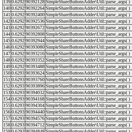
139
0.6292
90392128
SimpleShareButtonsAdder\Util::parse_args( )
140
0.6292
90392264
SimpleShareButtonsAdder\Util::parse_args( )
141
0.6292
90392400
SimpleShareButtonsAdder\Util::parse_args( )
142
0.6292
90392536
SimpleShareButtonsAdder\Util::parse_args( )
143
0.6292
90392672
SimpleShareButtonsAdder\Util::parse_args( )
144
0.6292
90392808
SimpleShareButtonsAdder\Util::parse_args( )
145
0.6292
90392944
SimpleShareButtonsAdder\Util::parse_args( )
146
0.6292
90393080
SimpleShareButtonsAdder\Util::parse_args( )
147
0.6292
90393216
SimpleShareButtonsAdder\Util::parse_args( )
148
0.6292
90393352
SimpleShareButtonsAdder\Util::parse_args( )
149
0.6292
90393488
SimpleShareButtonsAdder\Util::parse_args( )
150
0.6293
90393624
SimpleShareButtonsAdder\Util::parse_args( )
151
0.6293
90393760
SimpleShareButtonsAdder\Util::parse_args( )
152
0.6293
90393896
SimpleShareButtonsAdder\Util::parse_args( )
153
0.6293
90394032
SimpleShareButtonsAdder\Util::parse_args( )
154
0.6293
90394168
SimpleShareButtonsAdder\Util::parse_args( )
155
0.6293
90394304
SimpleShareButtonsAdder\Util::parse_args( )
156
0.6293
90394440
SimpleShareButtonsAdder\Util::parse_args( )
157
0.6293
90394576
SimpleShareButtonsAdder\Util::parse_args( )
158
0.6293
90394712
SimpleShareButtonsAdder\Util::parse_args( )
159
0.6293
90394848
SimpleShareButtonsAdder\Util::parse_args( )