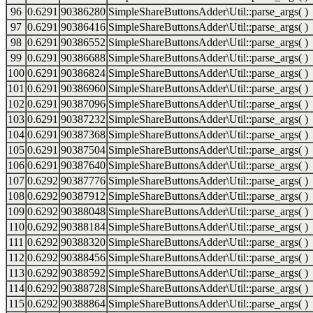
96
0.6291
90386280
SimpleShareButtonsAdder\Util::parse_args( )
97
0.6291
90386416
SimpleShareButtonsAdder\Util::parse_args( )
98
0.6291
90386552
SimpleShareButtonsAdder\Util::parse_args( )
99
0.6291
90386688
SimpleShareButtonsAdder\Util::parse_args( )
100
0.6291
90386824
SimpleShareButtonsAdder\Util::parse_args( )
101
0.6291
90386960
SimpleShareButtonsAdder\Util::parse_args( )
102
0.6291
90387096
SimpleShareButtonsAdder\Util::parse_args( )
103
0.6291
90387232
SimpleShareButtonsAdder\Util::parse_args( )
104
0.6291
90387368
SimpleShareButtonsAdder\Util::parse_args( )
105
0.6291
90387504
SimpleShareButtonsAdder\Util::parse_args( )
106
0.6291
90387640
SimpleShareButtonsAdder\Util::parse_args( )
107
0.6292
90387776
SimpleShareButtonsAdder\Util::parse_args( )
108
0.6292
90387912
SimpleShareButtonsAdder\Util::parse_args( )
109
0.6292
90388048
SimpleShareButtonsAdder\Util::parse_args( )
110
0.6292
90388184
SimpleShareButtonsAdder\Util::parse_args( )
111
0.6292
90388320
SimpleShareButtonsAdder\Util::parse_args( )
112
0.6292
90388456
SimpleShareButtonsAdder\Util::parse_args( )
113
0.6292
90388592
SimpleShareButtonsAdder\Util::parse_args( )
114
0.6292
90388728
SimpleShareButtonsAdder\Util::parse_args( )
115
0.6292
90388864
SimpleShareButtonsAdder\Util::parse_args( )