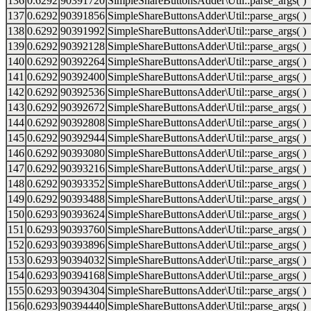
136
0.6292
90391720
SimpleShareButtonsAdder\Util::parse_args( )
137
0.6292
90391856
SimpleShareButtonsAdder\Util::parse_args( )
138
0.6292
90391992
SimpleShareButtonsAdder\Util::parse_args( )
139
0.6292
90392128
SimpleShareButtonsAdder\Util::parse_args( )
140
0.6292
90392264
SimpleShareButtonsAdder\Util::parse_args( )
141
0.6292
90392400
SimpleShareButtonsAdder\Util::parse_args( )
142
0.6292
90392536
SimpleShareButtonsAdder\Util::parse_args( )
143
0.6292
90392672
SimpleShareButtonsAdder\Util::parse_args( )
144
0.6292
90392808
SimpleShareButtonsAdder\Util::parse_args( )
145
0.6292
90392944
SimpleShareButtonsAdder\Util::parse_args( )
146
0.6292
90393080
SimpleShareButtonsAdder\Util::parse_args( )
147
0.6292
90393216
SimpleShareButtonsAdder\Util::parse_args( )
148
0.6292
90393352
SimpleShareButtonsAdder\Util::parse_args( )
149
0.6292
90393488
SimpleShareButtonsAdder\Util::parse_args( )
150
0.6293
90393624
SimpleShareButtonsAdder\Util::parse_args( )
151
0.6293
90393760
SimpleShareButtonsAdder\Util::parse_args( )
152
0.6293
90393896
SimpleShareButtonsAdder\Util::parse_args( )
153
0.6293
90394032
SimpleShareButtonsAdder\Util::parse_args( )
154
0.6293
90394168
SimpleShareButtonsAdder\Util::parse_args( )
155
0.6293
90394304
SimpleShareButtonsAdder\Util::parse_args( )
156
0.6293
90394440
SimpleShareButtonsAdder\Util::parse_args( )