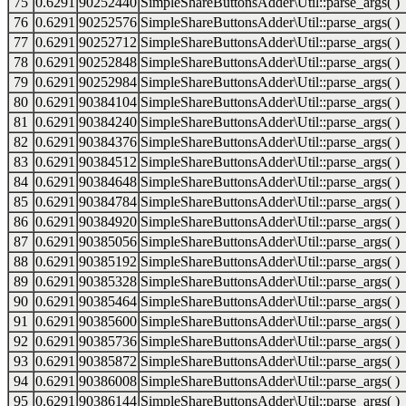
75
0.6291
90252440
SimpleShareButtonsAdder\Util::parse_args( )
76
0.6291
90252576
SimpleShareButtonsAdder\Util::parse_args( )
77
0.6291
90252712
SimpleShareButtonsAdder\Util::parse_args( )
78
0.6291
90252848
SimpleShareButtonsAdder\Util::parse_args( )
79
0.6291
90252984
SimpleShareButtonsAdder\Util::parse_args( )
80
0.6291
90384104
SimpleShareButtonsAdder\Util::parse_args( )
81
0.6291
90384240
SimpleShareButtonsAdder\Util::parse_args( )
82
0.6291
90384376
SimpleShareButtonsAdder\Util::parse_args( )
83
0.6291
90384512
SimpleShareButtonsAdder\Util::parse_args( )
84
0.6291
90384648
SimpleShareButtonsAdder\Util::parse_args( )
85
0.6291
90384784
SimpleShareButtonsAdder\Util::parse_args( )
86
0.6291
90384920
SimpleShareButtonsAdder\Util::parse_args( )
87
0.6291
90385056
SimpleShareButtonsAdder\Util::parse_args( )
88
0.6291
90385192
SimpleShareButtonsAdder\Util::parse_args( )
89
0.6291
90385328
SimpleShareButtonsAdder\Util::parse_args( )
90
0.6291
90385464
SimpleShareButtonsAdder\Util::parse_args( )
91
0.6291
90385600
SimpleShareButtonsAdder\Util::parse_args( )
92
0.6291
90385736
SimpleShareButtonsAdder\Util::parse_args( )
93
0.6291
90385872
SimpleShareButtonsAdder\Util::parse_args( )
94
0.6291
90386008
SimpleShareButtonsAdder\Util::parse_args( )
95
0.6291
90386144
SimpleShareButtonsAdder\Util::parse_args( )