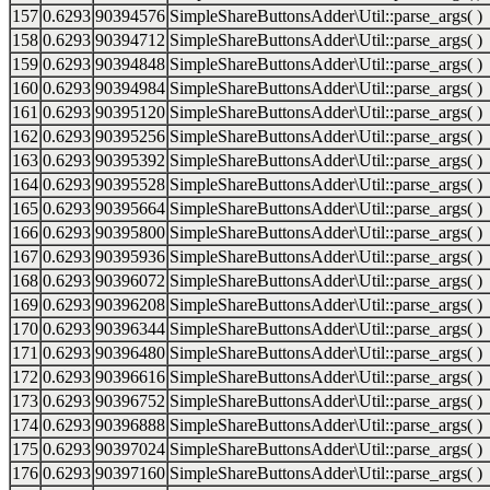
157
0.6293
90394576
SimpleShareButtonsAdder\Util::parse_args( )
158
0.6293
90394712
SimpleShareButtonsAdder\Util::parse_args( )
159
0.6293
90394848
SimpleShareButtonsAdder\Util::parse_args( )
160
0.6293
90394984
SimpleShareButtonsAdder\Util::parse_args( )
161
0.6293
90395120
SimpleShareButtonsAdder\Util::parse_args( )
162
0.6293
90395256
SimpleShareButtonsAdder\Util::parse_args( )
163
0.6293
90395392
SimpleShareButtonsAdder\Util::parse_args( )
164
0.6293
90395528
SimpleShareButtonsAdder\Util::parse_args( )
165
0.6293
90395664
SimpleShareButtonsAdder\Util::parse_args( )
166
0.6293
90395800
SimpleShareButtonsAdder\Util::parse_args( )
167
0.6293
90395936
SimpleShareButtonsAdder\Util::parse_args( )
168
0.6293
90396072
SimpleShareButtonsAdder\Util::parse_args( )
169
0.6293
90396208
SimpleShareButtonsAdder\Util::parse_args( )
170
0.6293
90396344
SimpleShareButtonsAdder\Util::parse_args( )
171
0.6293
90396480
SimpleShareButtonsAdder\Util::parse_args( )
172
0.6293
90396616
SimpleShareButtonsAdder\Util::parse_args( )
173
0.6293
90396752
SimpleShareButtonsAdder\Util::parse_args( )
174
0.6293
90396888
SimpleShareButtonsAdder\Util::parse_args( )
175
0.6293
90397024
SimpleShareButtonsAdder\Util::parse_args( )
176
0.6293
90397160
SimpleShareButtonsAdder\Util::parse_args( )