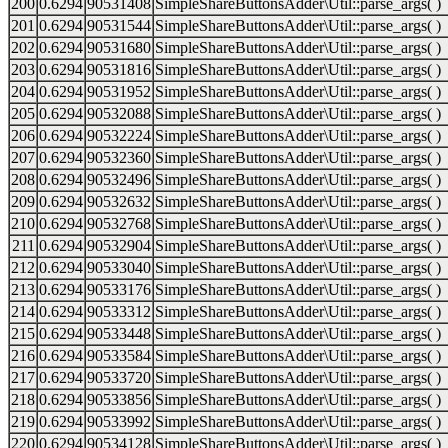
200
0.6294
90531408
SimpleShareButtonsAdder\Util::parse_args( )
201
0.6294
90531544
SimpleShareButtonsAdder\Util::parse_args( )
202
0.6294
90531680
SimpleShareButtonsAdder\Util::parse_args( )
203
0.6294
90531816
SimpleShareButtonsAdder\Util::parse_args( )
204
0.6294
90531952
SimpleShareButtonsAdder\Util::parse_args( )
205
0.6294
90532088
SimpleShareButtonsAdder\Util::parse_args( )
206
0.6294
90532224
SimpleShareButtonsAdder\Util::parse_args( )
207
0.6294
90532360
SimpleShareButtonsAdder\Util::parse_args( )
208
0.6294
90532496
SimpleShareButtonsAdder\Util::parse_args( )
209
0.6294
90532632
SimpleShareButtonsAdder\Util::parse_args( )
210
0.6294
90532768
SimpleShareButtonsAdder\Util::parse_args( )
211
0.6294
90532904
SimpleShareButtonsAdder\Util::parse_args( )
212
0.6294
90533040
SimpleShareButtonsAdder\Util::parse_args( )
213
0.6294
90533176
SimpleShareButtonsAdder\Util::parse_args( )
214
0.6294
90533312
SimpleShareButtonsAdder\Util::parse_args( )
215
0.6294
90533448
SimpleShareButtonsAdder\Util::parse_args( )
216
0.6294
90533584
SimpleShareButtonsAdder\Util::parse_args( )
217
0.6294
90533720
SimpleShareButtonsAdder\Util::parse_args( )
218
0.6294
90533856
SimpleShareButtonsAdder\Util::parse_args( )
219
0.6294
90533992
SimpleShareButtonsAdder\Util::parse_args( )
220
0.6294
90534128
SimpleShareButtonsAdder\Util::parse_args( )