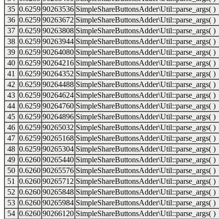
35
0.6259
90263536
SimpleShareButtonsAdder\Util::parse_args( )
36
0.6259
90263672
SimpleShareButtonsAdder\Util::parse_args( )
37
0.6259
90263808
SimpleShareButtonsAdder\Util::parse_args( )
38
0.6259
90263944
SimpleShareButtonsAdder\Util::parse_args( )
39
0.6259
90264080
SimpleShareButtonsAdder\Util::parse_args( )
40
0.6259
90264216
SimpleShareButtonsAdder\Util::parse_args( )
41
0.6259
90264352
SimpleShareButtonsAdder\Util::parse_args( )
42
0.6259
90264488
SimpleShareButtonsAdder\Util::parse_args( )
43
0.6259
90264624
SimpleShareButtonsAdder\Util::parse_args( )
44
0.6259
90264760
SimpleShareButtonsAdder\Util::parse_args( )
45
0.6259
90264896
SimpleShareButtonsAdder\Util::parse_args( )
46
0.6259
90265032
SimpleShareButtonsAdder\Util::parse_args( )
47
0.6259
90265168
SimpleShareButtonsAdder\Util::parse_args( )
48
0.6259
90265304
SimpleShareButtonsAdder\Util::parse_args( )
49
0.6260
90265440
SimpleShareButtonsAdder\Util::parse_args( )
50
0.6260
90265576
SimpleShareButtonsAdder\Util::parse_args( )
51
0.6260
90265712
SimpleShareButtonsAdder\Util::parse_args( )
52
0.6260
90265848
SimpleShareButtonsAdder\Util::parse_args( )
53
0.6260
90265984
SimpleShareButtonsAdder\Util::parse_args( )
54
0.6260
90266120
SimpleShareButtonsAdder\Util::parse_args( )