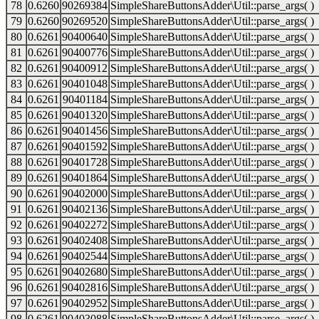
78
0.6260
90269384
SimpleShareButtonsAdder\Util::parse_args( )
79
0.6260
90269520
SimpleShareButtonsAdder\Util::parse_args( )
80
0.6261
90400640
SimpleShareButtonsAdder\Util::parse_args( )
81
0.6261
90400776
SimpleShareButtonsAdder\Util::parse_args( )
82
0.6261
90400912
SimpleShareButtonsAdder\Util::parse_args( )
83
0.6261
90401048
SimpleShareButtonsAdder\Util::parse_args( )
84
0.6261
90401184
SimpleShareButtonsAdder\Util::parse_args( )
85
0.6261
90401320
SimpleShareButtonsAdder\Util::parse_args( )
86
0.6261
90401456
SimpleShareButtonsAdder\Util::parse_args( )
87
0.6261
90401592
SimpleShareButtonsAdder\Util::parse_args( )
88
0.6261
90401728
SimpleShareButtonsAdder\Util::parse_args( )
89
0.6261
90401864
SimpleShareButtonsAdder\Util::parse_args( )
90
0.6261
90402000
SimpleShareButtonsAdder\Util::parse_args( )
91
0.6261
90402136
SimpleShareButtonsAdder\Util::parse_args( )
92
0.6261
90402272
SimpleShareButtonsAdder\Util::parse_args( )
93
0.6261
90402408
SimpleShareButtonsAdder\Util::parse_args( )
94
0.6261
90402544
SimpleShareButtonsAdder\Util::parse_args( )
95
0.6261
90402680
SimpleShareButtonsAdder\Util::parse_args( )
96
0.6261
90402816
SimpleShareButtonsAdder\Util::parse_args( )
97
0.6261
90402952
SimpleShareButtonsAdder\Util::parse_args( )
98
0.6261
90403088
SimpleShareButtonsAdder\Util::parse_args( )