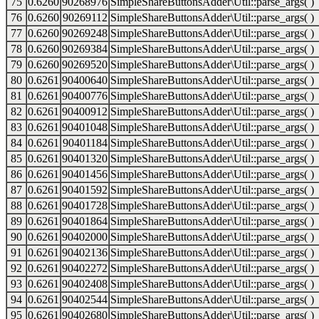
75
0.6260
90268976
SimpleShareButtonsAdder\Util::parse_args( )
76
0.6260
90269112
SimpleShareButtonsAdder\Util::parse_args( )
77
0.6260
90269248
SimpleShareButtonsAdder\Util::parse_args( )
78
0.6260
90269384
SimpleShareButtonsAdder\Util::parse_args( )
79
0.6260
90269520
SimpleShareButtonsAdder\Util::parse_args( )
80
0.6261
90400640
SimpleShareButtonsAdder\Util::parse_args( )
81
0.6261
90400776
SimpleShareButtonsAdder\Util::parse_args( )
82
0.6261
90400912
SimpleShareButtonsAdder\Util::parse_args( )
83
0.6261
90401048
SimpleShareButtonsAdder\Util::parse_args( )
84
0.6261
90401184
SimpleShareButtonsAdder\Util::parse_args( )
85
0.6261
90401320
SimpleShareButtonsAdder\Util::parse_args( )
86
0.6261
90401456
SimpleShareButtonsAdder\Util::parse_args( )
87
0.6261
90401592
SimpleShareButtonsAdder\Util::parse_args( )
88
0.6261
90401728
SimpleShareButtonsAdder\Util::parse_args( )
89
0.6261
90401864
SimpleShareButtonsAdder\Util::parse_args( )
90
0.6261
90402000
SimpleShareButtonsAdder\Util::parse_args( )
91
0.6261
90402136
SimpleShareButtonsAdder\Util::parse_args( )
92
0.6261
90402272
SimpleShareButtonsAdder\Util::parse_args( )
93
0.6261
90402408
SimpleShareButtonsAdder\Util::parse_args( )
94
0.6261
90402544
SimpleShareButtonsAdder\Util::parse_args( )
95
0.6261
90402680
SimpleShareButtonsAdder\Util::parse_args( )