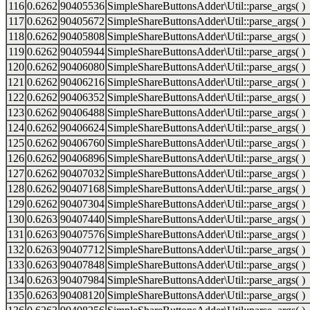
116
0.6262
90405536
SimpleShareButtonsAdder\Util::parse_args( )
117
0.6262
90405672
SimpleShareButtonsAdder\Util::parse_args( )
118
0.6262
90405808
SimpleShareButtonsAdder\Util::parse_args( )
119
0.6262
90405944
SimpleShareButtonsAdder\Util::parse_args( )
120
0.6262
90406080
SimpleShareButtonsAdder\Util::parse_args( )
121
0.6262
90406216
SimpleShareButtonsAdder\Util::parse_args( )
122
0.6262
90406352
SimpleShareButtonsAdder\Util::parse_args( )
123
0.6262
90406488
SimpleShareButtonsAdder\Util::parse_args( )
124
0.6262
90406624
SimpleShareButtonsAdder\Util::parse_args( )
125
0.6262
90406760
SimpleShareButtonsAdder\Util::parse_args( )
126
0.6262
90406896
SimpleShareButtonsAdder\Util::parse_args( )
127
0.6262
90407032
SimpleShareButtonsAdder\Util::parse_args( )
128
0.6262
90407168
SimpleShareButtonsAdder\Util::parse_args( )
129
0.6262
90407304
SimpleShareButtonsAdder\Util::parse_args( )
130
0.6263
90407440
SimpleShareButtonsAdder\Util::parse_args( )
131
0.6263
90407576
SimpleShareButtonsAdder\Util::parse_args( )
132
0.6263
90407712
SimpleShareButtonsAdder\Util::parse_args( )
133
0.6263
90407848
SimpleShareButtonsAdder\Util::parse_args( )
134
0.6263
90407984
SimpleShareButtonsAdder\Util::parse_args( )
135
0.6263
90408120
SimpleShareButtonsAdder\Util::parse_args( )