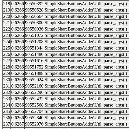
218
0.6266
90550392
SimpleShareButtonsAdder\Util::parse_args( )
219
0.6266
90550528
SimpleShareButtonsAdder\Util::parse_args( )
220
0.6266
90550664
SimpleShareButtonsAdder\Util::parse_args( )
221
0.6266
90550800
SimpleShareButtonsAdder\Util::parse_args( )
222
0.6266
90550936
SimpleShareButtonsAdder\Util::parse_args( )
223
0.6266
90551072
SimpleShareButtonsAdder\Util::parse_args( )
224
0.6266
90551208
SimpleShareButtonsAdder\Util::parse_args( )
225
0.6266
90551344
SimpleShareButtonsAdder\Util::parse_args( )
226
0.6266
90551480
SimpleShareButtonsAdder\Util::parse_args( )
227
0.6266
90551616
SimpleShareButtonsAdder\Util::parse_args( )
228
0.6266
90551752
SimpleShareButtonsAdder\Util::parse_args( )
229
0.6266
90551888
SimpleShareButtonsAdder\Util::parse_args( )
230
0.6266
90552024
SimpleShareButtonsAdder\Util::parse_args( )
231
0.6266
90552160
SimpleShareButtonsAdder\Util::parse_args( )
232
0.6266
90552296
SimpleShareButtonsAdder\Util::parse_args( )
233
0.6266
90552432
SimpleShareButtonsAdder\Util::parse_args( )
234
0.6266
90552568
SimpleShareButtonsAdder\Util::parse_args( )
235
0.6266
90552704
SimpleShareButtonsAdder\Util::parse_args( )
236
0.6266
90552840
SimpleShareButtonsAdder\Util::parse_args( )
237
0.6267
90552976
SimpleShareButtonsAdder\Util::parse_args( )