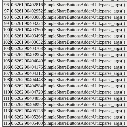
96
0.6261
90402816
SimpleShareButtonsAdder\Util::parse_args( )
97
0.6261
90402952
SimpleShareButtonsAdder\Util::parse_args( )
98
0.6261
90403088
SimpleShareButtonsAdder\Util::parse_args( )
99
0.6261
90403224
SimpleShareButtonsAdder\Util::parse_args( )
100
0.6261
90403360
SimpleShareButtonsAdder\Util::parse_args( )
101
0.6261
90403496
SimpleShareButtonsAdder\Util::parse_args( )
102
0.6261
90403632
SimpleShareButtonsAdder\Util::parse_args( )
103
0.6262
90403768
SimpleShareButtonsAdder\Util::parse_args( )
104
0.6262
90403904
SimpleShareButtonsAdder\Util::parse_args( )
105
0.6262
90404040
SimpleShareButtonsAdder\Util::parse_args( )
106
0.6262
90404176
SimpleShareButtonsAdder\Util::parse_args( )
107
0.6262
90404312
SimpleShareButtonsAdder\Util::parse_args( )
108
0.6262
90404448
SimpleShareButtonsAdder\Util::parse_args( )
109
0.6262
90404584
SimpleShareButtonsAdder\Util::parse_args( )
110
0.6262
90404720
SimpleShareButtonsAdder\Util::parse_args( )
111
0.6262
90404856
SimpleShareButtonsAdder\Util::parse_args( )
112
0.6262
90404992
SimpleShareButtonsAdder\Util::parse_args( )
113
0.6262
90405128
SimpleShareButtonsAdder\Util::parse_args( )
114
0.6262
90405264
SimpleShareButtonsAdder\Util::parse_args( )
115
0.6262
90405400
SimpleShareButtonsAdder\Util::parse_args( )