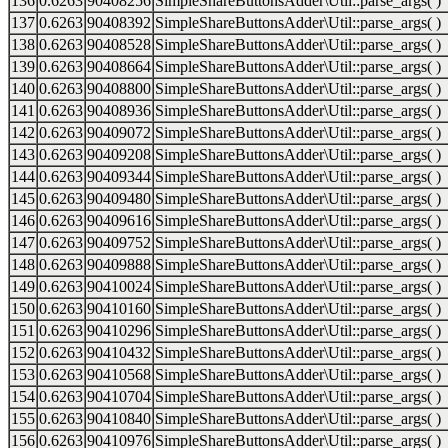
136
0.6263
90408256
SimpleShareButtonsAdder\Util::parse_args( )
137
0.6263
90408392
SimpleShareButtonsAdder\Util::parse_args( )
138
0.6263
90408528
SimpleShareButtonsAdder\Util::parse_args( )
139
0.6263
90408664
SimpleShareButtonsAdder\Util::parse_args( )
140
0.6263
90408800
SimpleShareButtonsAdder\Util::parse_args( )
141
0.6263
90408936
SimpleShareButtonsAdder\Util::parse_args( )
142
0.6263
90409072
SimpleShareButtonsAdder\Util::parse_args( )
143
0.6263
90409208
SimpleShareButtonsAdder\Util::parse_args( )
144
0.6263
90409344
SimpleShareButtonsAdder\Util::parse_args( )
145
0.6263
90409480
SimpleShareButtonsAdder\Util::parse_args( )
146
0.6263
90409616
SimpleShareButtonsAdder\Util::parse_args( )
147
0.6263
90409752
SimpleShareButtonsAdder\Util::parse_args( )
148
0.6263
90409888
SimpleShareButtonsAdder\Util::parse_args( )
149
0.6263
90410024
SimpleShareButtonsAdder\Util::parse_args( )
150
0.6263
90410160
SimpleShareButtonsAdder\Util::parse_args( )
151
0.6263
90410296
SimpleShareButtonsAdder\Util::parse_args( )
152
0.6263
90410432
SimpleShareButtonsAdder\Util::parse_args( )
153
0.6263
90410568
SimpleShareButtonsAdder\Util::parse_args( )
154
0.6263
90410704
SimpleShareButtonsAdder\Util::parse_args( )
155
0.6263
90410840
SimpleShareButtonsAdder\Util::parse_args( )
156
0.6263
90410976
SimpleShareButtonsAdder\Util::parse_args( )