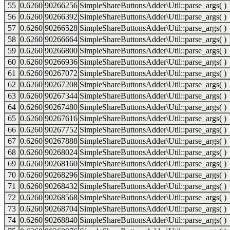
55
0.6260
90266256
SimpleShareButtonsAdder\Util::parse_args( )
56
0.6260
90266392
SimpleShareButtonsAdder\Util::parse_args( )
57
0.6260
90266528
SimpleShareButtonsAdder\Util::parse_args( )
58
0.6260
90266664
SimpleShareButtonsAdder\Util::parse_args( )
59
0.6260
90266800
SimpleShareButtonsAdder\Util::parse_args( )
60
0.6260
90266936
SimpleShareButtonsAdder\Util::parse_args( )
61
0.6260
90267072
SimpleShareButtonsAdder\Util::parse_args( )
62
0.6260
90267208
SimpleShareButtonsAdder\Util::parse_args( )
63
0.6260
90267344
SimpleShareButtonsAdder\Util::parse_args( )
64
0.6260
90267480
SimpleShareButtonsAdder\Util::parse_args( )
65
0.6260
90267616
SimpleShareButtonsAdder\Util::parse_args( )
66
0.6260
90267752
SimpleShareButtonsAdder\Util::parse_args( )
67
0.6260
90267888
SimpleShareButtonsAdder\Util::parse_args( )
68
0.6260
90268024
SimpleShareButtonsAdder\Util::parse_args( )
69
0.6260
90268160
SimpleShareButtonsAdder\Util::parse_args( )
70
0.6260
90268296
SimpleShareButtonsAdder\Util::parse_args( )
71
0.6260
90268432
SimpleShareButtonsAdder\Util::parse_args( )
72
0.6260
90268568
SimpleShareButtonsAdder\Util::parse_args( )
73
0.6260
90268704
SimpleShareButtonsAdder\Util::parse_args( )
74
0.6260
90268840
SimpleShareButtonsAdder\Util::parse_args( )