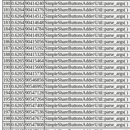
180
0.6264
90414240
SimpleShareButtonsAdder\Util::parse_args( )
181
0.6264
90414376
SimpleShareButtonsAdder\Util::parse_args( )
182
0.6264
90414512
SimpleShareButtonsAdder\Util::parse_args( )
183
0.6264
90414648
SimpleShareButtonsAdder\Util::parse_args( )
184
0.6264
90414784
SimpleShareButtonsAdder\Util::parse_args( )
185
0.6265
90414920
SimpleShareButtonsAdder\Util::parse_args( )
186
0.6265
90415056
SimpleShareButtonsAdder\Util::parse_args( )
187
0.6265
90415192
SimpleShareButtonsAdder\Util::parse_args( )
188
0.6265
90415328
SimpleShareButtonsAdder\Util::parse_args( )
189
0.6265
90415464
SimpleShareButtonsAdder\Util::parse_args( )
190
0.6265
90415600
SimpleShareButtonsAdder\Util::parse_args( )
191
0.6265
90415736
SimpleShareButtonsAdder\Util::parse_args( )
192
0.6265
90546856
SimpleShareButtonsAdder\Util::parse_args( )
193
0.6265
90546992
SimpleShareButtonsAdder\Util::parse_args( )
194
0.6265
90547128
SimpleShareButtonsAdder\Util::parse_args( )
195
0.6265
90547264
SimpleShareButtonsAdder\Util::parse_args( )
196
0.6265
90547400
SimpleShareButtonsAdder\Util::parse_args( )
197
0.6265
90547536
SimpleShareButtonsAdder\Util::parse_args( )
198
0.6265
90547672
SimpleShareButtonsAdder\Util::parse_args( )
199
0.6265
90547808
SimpleShareButtonsAdder\Util::parse_args( )