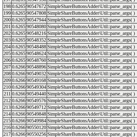
198
0.6265
90547672
SimpleShareButtonsAdder\Util::parse_args( )
199
0.6265
90547808
SimpleShareButtonsAdder\Util::parse_args( )
200
0.6265
90547944
SimpleShareButtonsAdder\Util::parse_args( )
201
0.6265
90548080
SimpleShareButtonsAdder\Util::parse_args( )
202
0.6265
90548216
SimpleShareButtonsAdder\Util::parse_args( )
203
0.6265
90548352
SimpleShareButtonsAdder\Util::parse_args( )
204
0.6265
90548488
SimpleShareButtonsAdder\Util::parse_args( )
205
0.6265
90548624
SimpleShareButtonsAdder\Util::parse_args( )
206
0.6265
90548760
SimpleShareButtonsAdder\Util::parse_args( )
207
0.6266
90548896
SimpleShareButtonsAdder\Util::parse_args( )
208
0.6266
90549032
SimpleShareButtonsAdder\Util::parse_args( )
209
0.6266
90549168
SimpleShareButtonsAdder\Util::parse_args( )
210
0.6266
90549304
SimpleShareButtonsAdder\Util::parse_args( )
211
0.6266
90549440
SimpleShareButtonsAdder\Util::parse_args( )
212
0.6266
90549576
SimpleShareButtonsAdder\Util::parse_args( )
213
0.6266
90549712
SimpleShareButtonsAdder\Util::parse_args( )
214
0.6266
90549848
SimpleShareButtonsAdder\Util::parse_args( )
215
0.6266
90549984
SimpleShareButtonsAdder\Util::parse_args( )
216
0.6266
90550120
SimpleShareButtonsAdder\Util::parse_args( )
217
0.6266
90550256
SimpleShareButtonsAdder\Util::parse_args( )