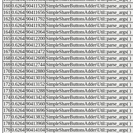
160
0.6264
90411520
SimpleShareButtonsAdder\Util::parse_args( )
161
0.6264
90411656
SimpleShareButtonsAdder\Util::parse_args( )
162
0.6264
90411792
SimpleShareButtonsAdder\Util::parse_args( )
163
0.6264
90411928
SimpleShareButtonsAdder\Util::parse_args( )
164
0.6264
90412064
SimpleShareButtonsAdder\Util::parse_args( )
165
0.6264
90412200
SimpleShareButtonsAdder\Util::parse_args( )
166
0.6264
90412336
SimpleShareButtonsAdder\Util::parse_args( )
167
0.6264
90412472
SimpleShareButtonsAdder\Util::parse_args( )
168
0.6264
90412608
SimpleShareButtonsAdder\Util::parse_args( )
169
0.6264
90412744
SimpleShareButtonsAdder\Util::parse_args( )
170
0.6264
90412880
SimpleShareButtonsAdder\Util::parse_args( )
171
0.6264
90413016
SimpleShareButtonsAdder\Util::parse_args( )
172
0.6264
90413152
SimpleShareButtonsAdder\Util::parse_args( )
173
0.6264
90413288
SimpleShareButtonsAdder\Util::parse_args( )
174
0.6264
90413424
SimpleShareButtonsAdder\Util::parse_args( )
175
0.6264
90413560
SimpleShareButtonsAdder\Util::parse_args( )
176
0.6264
90413696
SimpleShareButtonsAdder\Util::parse_args( )
177
0.6264
90413832
SimpleShareButtonsAdder\Util::parse_args( )
178
0.6264
90413968
SimpleShareButtonsAdder\Util::parse_args( )
179
0.6264
90414104
SimpleShareButtonsAdder\Util::parse_args( )