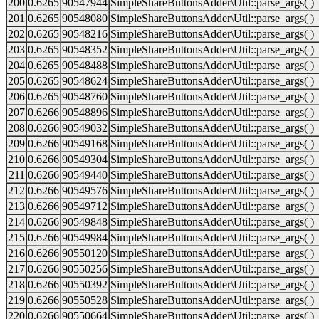
200
0.6265
90547944
SimpleShareButtonsAdder\Util::parse_args( )
201
0.6265
90548080
SimpleShareButtonsAdder\Util::parse_args( )
202
0.6265
90548216
SimpleShareButtonsAdder\Util::parse_args( )
203
0.6265
90548352
SimpleShareButtonsAdder\Util::parse_args( )
204
0.6265
90548488
SimpleShareButtonsAdder\Util::parse_args( )
205
0.6265
90548624
SimpleShareButtonsAdder\Util::parse_args( )
206
0.6265
90548760
SimpleShareButtonsAdder\Util::parse_args( )
207
0.6266
90548896
SimpleShareButtonsAdder\Util::parse_args( )
208
0.6266
90549032
SimpleShareButtonsAdder\Util::parse_args( )
209
0.6266
90549168
SimpleShareButtonsAdder\Util::parse_args( )
210
0.6266
90549304
SimpleShareButtonsAdder\Util::parse_args( )
211
0.6266
90549440
SimpleShareButtonsAdder\Util::parse_args( )
212
0.6266
90549576
SimpleShareButtonsAdder\Util::parse_args( )
213
0.6266
90549712
SimpleShareButtonsAdder\Util::parse_args( )
214
0.6266
90549848
SimpleShareButtonsAdder\Util::parse_args( )
215
0.6266
90549984
SimpleShareButtonsAdder\Util::parse_args( )
216
0.6266
90550120
SimpleShareButtonsAdder\Util::parse_args( )
217
0.6266
90550256
SimpleShareButtonsAdder\Util::parse_args( )
218
0.6266
90550392
SimpleShareButtonsAdder\Util::parse_args( )
219
0.6266
90550528
SimpleShareButtonsAdder\Util::parse_args( )
220
0.6266
90550664
SimpleShareButtonsAdder\Util::parse_args( )