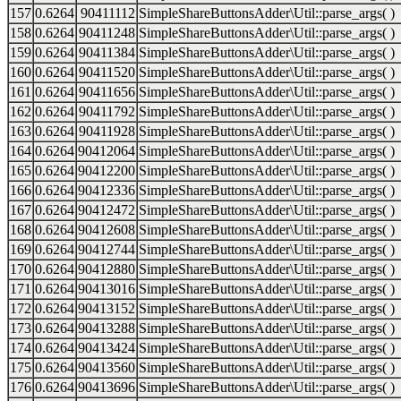
157
0.6264
90411112
SimpleShareButtonsAdder\Util::parse_args( )
158
0.6264
90411248
SimpleShareButtonsAdder\Util::parse_args( )
159
0.6264
90411384
SimpleShareButtonsAdder\Util::parse_args( )
160
0.6264
90411520
SimpleShareButtonsAdder\Util::parse_args( )
161
0.6264
90411656
SimpleShareButtonsAdder\Util::parse_args( )
162
0.6264
90411792
SimpleShareButtonsAdder\Util::parse_args( )
163
0.6264
90411928
SimpleShareButtonsAdder\Util::parse_args( )
164
0.6264
90412064
SimpleShareButtonsAdder\Util::parse_args( )
165
0.6264
90412200
SimpleShareButtonsAdder\Util::parse_args( )
166
0.6264
90412336
SimpleShareButtonsAdder\Util::parse_args( )
167
0.6264
90412472
SimpleShareButtonsAdder\Util::parse_args( )
168
0.6264
90412608
SimpleShareButtonsAdder\Util::parse_args( )
169
0.6264
90412744
SimpleShareButtonsAdder\Util::parse_args( )
170
0.6264
90412880
SimpleShareButtonsAdder\Util::parse_args( )
171
0.6264
90413016
SimpleShareButtonsAdder\Util::parse_args( )
172
0.6264
90413152
SimpleShareButtonsAdder\Util::parse_args( )
173
0.6264
90413288
SimpleShareButtonsAdder\Util::parse_args( )
174
0.6264
90413424
SimpleShareButtonsAdder\Util::parse_args( )
175
0.6264
90413560
SimpleShareButtonsAdder\Util::parse_args( )
176
0.6264
90413696
SimpleShareButtonsAdder\Util::parse_args( )