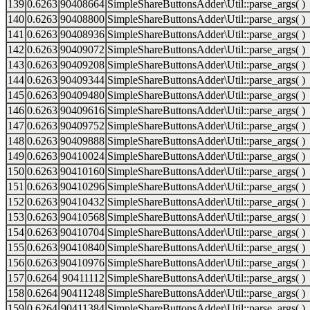
139
0.6263
90408664
SimpleShareButtonsAdder\Util::parse_args( )
140
0.6263
90408800
SimpleShareButtonsAdder\Util::parse_args( )
141
0.6263
90408936
SimpleShareButtonsAdder\Util::parse_args( )
142
0.6263
90409072
SimpleShareButtonsAdder\Util::parse_args( )
143
0.6263
90409208
SimpleShareButtonsAdder\Util::parse_args( )
144
0.6263
90409344
SimpleShareButtonsAdder\Util::parse_args( )
145
0.6263
90409480
SimpleShareButtonsAdder\Util::parse_args( )
146
0.6263
90409616
SimpleShareButtonsAdder\Util::parse_args( )
147
0.6263
90409752
SimpleShareButtonsAdder\Util::parse_args( )
148
0.6263
90409888
SimpleShareButtonsAdder\Util::parse_args( )
149
0.6263
90410024
SimpleShareButtonsAdder\Util::parse_args( )
150
0.6263
90410160
SimpleShareButtonsAdder\Util::parse_args( )
151
0.6263
90410296
SimpleShareButtonsAdder\Util::parse_args( )
152
0.6263
90410432
SimpleShareButtonsAdder\Util::parse_args( )
153
0.6263
90410568
SimpleShareButtonsAdder\Util::parse_args( )
154
0.6263
90410704
SimpleShareButtonsAdder\Util::parse_args( )
155
0.6263
90410840
SimpleShareButtonsAdder\Util::parse_args( )
156
0.6263
90410976
SimpleShareButtonsAdder\Util::parse_args( )
157
0.6264
90411112
SimpleShareButtonsAdder\Util::parse_args( )
158
0.6264
90411248
SimpleShareButtonsAdder\Util::parse_args( )
159
0.6264
90411384
SimpleShareButtonsAdder\Util::parse_args( )