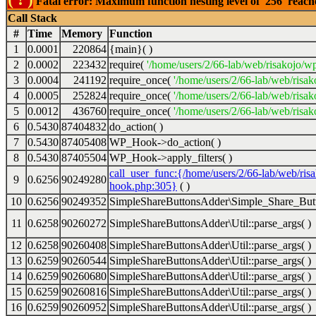
Fatal error: Maximum function nesting level of '256' reac
Call Stack
#
Time
Memory
Function
1
0.0001
220864
{main}( )
2
0.0002
223432
require(
'/home/users/2/66-lab/web/risakojo/w
3
0.0004
241192
require_once(
'/home/users/2/66-lab/web/risak
4
0.0005
252824
require_once(
'/home/users/2/66-lab/web/risak
5
0.0012
436760
require_once(
'/home/users/2/66-lab/web/risak
6
0.5430
87404832
do_action( )
7
0.5430
87405408
WP_Hook->do_action( )
8
0.5430
87405504
WP_Hook->apply_filters( )
call_user_func:{/home/users/2/66-lab/web/ris
9
0.6256
90249280
hook.php:305}
( )
10
0.6256
90249352
SimpleShareButtonsAdder\Simple_Share_Butt
11
0.6258
90260272
SimpleShareButtonsAdder\Util::parse_args( )
12
0.6258
90260408
SimpleShareButtonsAdder\Util::parse_args( )
13
0.6259
90260544
SimpleShareButtonsAdder\Util::parse_args( )
14
0.6259
90260680
SimpleShareButtonsAdder\Util::parse_args( )
15
0.6259
90260816
SimpleShareButtonsAdder\Util::parse_args( )
16
0.6259
90260952
SimpleShareButtonsAdder\Util::parse_args( )