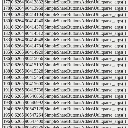
177
0.6264
90413832
SimpleShareButtonsAdder\Util::parse_args( )
178
0.6264
90413968
SimpleShareButtonsAdder\Util::parse_args( )
179
0.6264
90414104
SimpleShareButtonsAdder\Util::parse_args( )
180
0.6264
90414240
SimpleShareButtonsAdder\Util::parse_args( )
181
0.6264
90414376
SimpleShareButtonsAdder\Util::parse_args( )
182
0.6264
90414512
SimpleShareButtonsAdder\Util::parse_args( )
183
0.6264
90414648
SimpleShareButtonsAdder\Util::parse_args( )
184
0.6264
90414784
SimpleShareButtonsAdder\Util::parse_args( )
185
0.6265
90414920
SimpleShareButtonsAdder\Util::parse_args( )
186
0.6265
90415056
SimpleShareButtonsAdder\Util::parse_args( )
187
0.6265
90415192
SimpleShareButtonsAdder\Util::parse_args( )
188
0.6265
90415328
SimpleShareButtonsAdder\Util::parse_args( )
189
0.6265
90415464
SimpleShareButtonsAdder\Util::parse_args( )
190
0.6265
90415600
SimpleShareButtonsAdder\Util::parse_args( )
191
0.6265
90415736
SimpleShareButtonsAdder\Util::parse_args( )
192
0.6265
90546856
SimpleShareButtonsAdder\Util::parse_args( )
193
0.6265
90546992
SimpleShareButtonsAdder\Util::parse_args( )
194
0.6265
90547128
SimpleShareButtonsAdder\Util::parse_args( )
195
0.6265
90547264
SimpleShareButtonsAdder\Util::parse_args( )
196
0.6265
90547400
SimpleShareButtonsAdder\Util::parse_args( )
197
0.6265
90547536
SimpleShareButtonsAdder\Util::parse_args( )