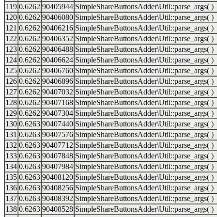
119
0.6262
90405944
SimpleShareButtonsAdder\Util::parse_args( )
120
0.6262
90406080
SimpleShareButtonsAdder\Util::parse_args( )
121
0.6262
90406216
SimpleShareButtonsAdder\Util::parse_args( )
122
0.6262
90406352
SimpleShareButtonsAdder\Util::parse_args( )
123
0.6262
90406488
SimpleShareButtonsAdder\Util::parse_args( )
124
0.6262
90406624
SimpleShareButtonsAdder\Util::parse_args( )
125
0.6262
90406760
SimpleShareButtonsAdder\Util::parse_args( )
126
0.6262
90406896
SimpleShareButtonsAdder\Util::parse_args( )
127
0.6262
90407032
SimpleShareButtonsAdder\Util::parse_args( )
128
0.6262
90407168
SimpleShareButtonsAdder\Util::parse_args( )
129
0.6262
90407304
SimpleShareButtonsAdder\Util::parse_args( )
130
0.6263
90407440
SimpleShareButtonsAdder\Util::parse_args( )
131
0.6263
90407576
SimpleShareButtonsAdder\Util::parse_args( )
132
0.6263
90407712
SimpleShareButtonsAdder\Util::parse_args( )
133
0.6263
90407848
SimpleShareButtonsAdder\Util::parse_args( )
134
0.6263
90407984
SimpleShareButtonsAdder\Util::parse_args( )
135
0.6263
90408120
SimpleShareButtonsAdder\Util::parse_args( )
136
0.6263
90408256
SimpleShareButtonsAdder\Util::parse_args( )
137
0.6263
90408392
SimpleShareButtonsAdder\Util::parse_args( )
138
0.6263
90408528
SimpleShareButtonsAdder\Util::parse_args( )