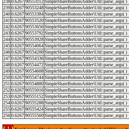
238
0.6267
90553112
SimpleShareButtonsAdder\Util::parse_args( )
239
0.6267
90553248
SimpleShareButtonsAdder\Util::parse_args( )
240
0.6267
90553384
SimpleShareButtonsAdder\Util::parse_args( )
241
0.6267
90553520
SimpleShareButtonsAdder\Util::parse_args( )
242
0.6267
90553656
SimpleShareButtonsAdder\Util::parse_args( )
243
0.6267
90553792
SimpleShareButtonsAdder\Util::parse_args( )
244
0.6267
90553928
SimpleShareButtonsAdder\Util::parse_args( )
245
0.6267
90554064
SimpleShareButtonsAdder\Util::parse_args( )
246
0.6267
90554200
SimpleShareButtonsAdder\Util::parse_args( )
247
0.6267
90554336
SimpleShareButtonsAdder\Util::parse_args( )
248
0.6267
90554472
SimpleShareButtonsAdder\Util::parse_args( )
249
0.6267
90554608
SimpleShareButtonsAdder\Util::parse_args( )
250
0.6267
90554744
SimpleShareButtonsAdder\Util::parse_args( )
251
0.6267
90554880
SimpleShareButtonsAdder\Util::parse_args( )
252
0.6267
90555016
SimpleShareButtonsAdder\Util::parse_args( )
253
0.6267
90555152
SimpleShareButtonsAdder\Util::parse_args( )
254
0.6267
90555288
SimpleShareButtonsAdder\Util::parse_args( )
255
0.6267
90555424
SimpleShareButtonsAdder\Util::parse_args( )
256
0.6267
90555560
SimpleShareButtonsAdder\Util::parse_args( )
( ! )