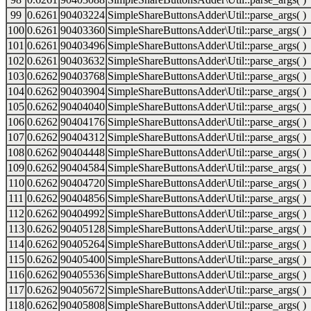
99
0.6261
90403224
SimpleShareButtonsAdder\Util::parse_args( )
100
0.6261
90403360
SimpleShareButtonsAdder\Util::parse_args( )
101
0.6261
90403496
SimpleShareButtonsAdder\Util::parse_args( )
102
0.6261
90403632
SimpleShareButtonsAdder\Util::parse_args( )
103
0.6262
90403768
SimpleShareButtonsAdder\Util::parse_args( )
104
0.6262
90403904
SimpleShareButtonsAdder\Util::parse_args( )
105
0.6262
90404040
SimpleShareButtonsAdder\Util::parse_args( )
106
0.6262
90404176
SimpleShareButtonsAdder\Util::parse_args( )
107
0.6262
90404312
SimpleShareButtonsAdder\Util::parse_args( )
108
0.6262
90404448
SimpleShareButtonsAdder\Util::parse_args( )
109
0.6262
90404584
SimpleShareButtonsAdder\Util::parse_args( )
110
0.6262
90404720
SimpleShareButtonsAdder\Util::parse_args( )
111
0.6262
90404856
SimpleShareButtonsAdder\Util::parse_args( )
112
0.6262
90404992
SimpleShareButtonsAdder\Util::parse_args( )
113
0.6262
90405128
SimpleShareButtonsAdder\Util::parse_args( )
114
0.6262
90405264
SimpleShareButtonsAdder\Util::parse_args( )
115
0.6262
90405400
SimpleShareButtonsAdder\Util::parse_args( )
116
0.6262
90405536
SimpleShareButtonsAdder\Util::parse_args( )
117
0.6262
90405672
SimpleShareButtonsAdder\Util::parse_args( )
118
0.6262
90405808
SimpleShareButtonsAdder\Util::parse_args( )