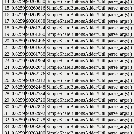
14
0.6259
90260680
SimpleShareButtonsAdder\Util::parse_args( )
15
0.6259
90260816
SimpleShareButtonsAdder\Util::parse_args( )
16
0.6259
90260952
SimpleShareButtonsAdder\Util::parse_args( )
17
0.6259
90261088
SimpleShareButtonsAdder\Util::parse_args( )
18
0.6259
90261224
SimpleShareButtonsAdder\Util::parse_args( )
19
0.6259
90261360
SimpleShareButtonsAdder\Util::parse_args( )
20
0.6259
90261496
SimpleShareButtonsAdder\Util::parse_args( )
21
0.6259
90261632
SimpleShareButtonsAdder\Util::parse_args( )
22
0.6259
90261768
SimpleShareButtonsAdder\Util::parse_args( )
23
0.6259
90261904
SimpleShareButtonsAdder\Util::parse_args( )
24
0.6259
90262040
SimpleShareButtonsAdder\Util::parse_args( )
25
0.6259
90262176
SimpleShareButtonsAdder\Util::parse_args( )
26
0.6259
90262312
SimpleShareButtonsAdder\Util::parse_args( )
27
0.6259
90262448
SimpleShareButtonsAdder\Util::parse_args( )
28
0.6259
90262584
SimpleShareButtonsAdder\Util::parse_args( )
29
0.6259
90262720
SimpleShareButtonsAdder\Util::parse_args( )
30
0.6259
90262856
SimpleShareButtonsAdder\Util::parse_args( )
31
0.6259
90262992
SimpleShareButtonsAdder\Util::parse_args( )
32
0.6259
90263128
SimpleShareButtonsAdder\Util::parse_args( )
33
0.6259
90263264
SimpleShareButtonsAdder\Util::parse_args( )
34
0.6259
90263400
SimpleShareButtonsAdder\Util::parse_args( )