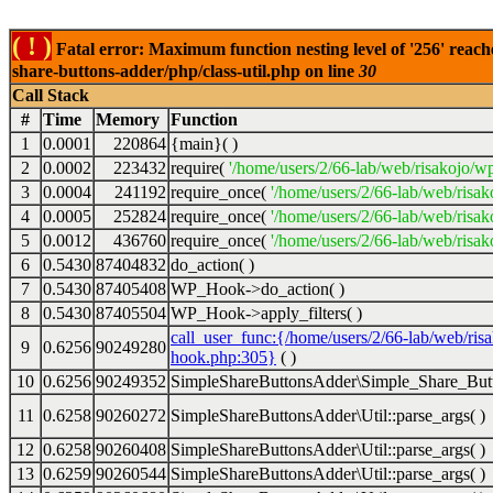
( ! )
Fatal error: Maximum function nesting level of '256' reach
share-buttons-adder/php/class-util.php on line
30
Call Stack
#
Time
Memory
Function
1
0.0001
220864
{main}( )
2
0.0002
223432
require(
'/home/users/2/66-lab/web/risakojo/w
3
0.0004
241192
require_once(
'/home/users/2/66-lab/web/risak
4
0.0005
252824
require_once(
'/home/users/2/66-lab/web/risak
5
0.0012
436760
require_once(
'/home/users/2/66-lab/web/risak
6
0.5430
87404832
do_action( )
7
0.5430
87405408
WP_Hook->do_action( )
8
0.5430
87405504
WP_Hook->apply_filters( )
call_user_func:{/home/users/2/66-lab/web/ris
9
0.6256
90249280
hook.php:305}
( )
10
0.6256
90249352
SimpleShareButtonsAdder\Simple_Share_Butt
11
0.6258
90260272
SimpleShareButtonsAdder\Util::parse_args( )
12
0.6258
90260408
SimpleShareButtonsAdder\Util::parse_args( )
13
0.6259
90260544
SimpleShareButtonsAdder\Util::parse_args( )