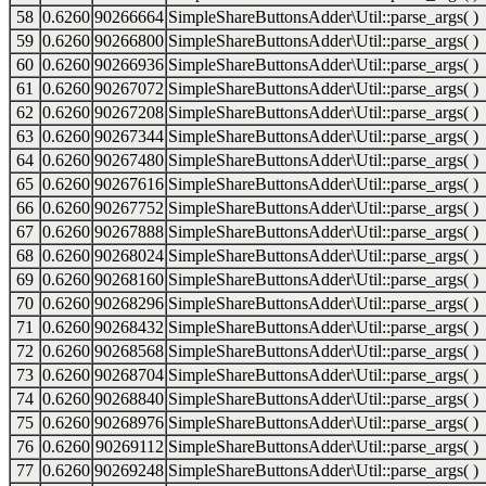
58
0.6260
90266664
SimpleShareButtonsAdder\Util::parse_args( )
59
0.6260
90266800
SimpleShareButtonsAdder\Util::parse_args( )
60
0.6260
90266936
SimpleShareButtonsAdder\Util::parse_args( )
61
0.6260
90267072
SimpleShareButtonsAdder\Util::parse_args( )
62
0.6260
90267208
SimpleShareButtonsAdder\Util::parse_args( )
63
0.6260
90267344
SimpleShareButtonsAdder\Util::parse_args( )
64
0.6260
90267480
SimpleShareButtonsAdder\Util::parse_args( )
65
0.6260
90267616
SimpleShareButtonsAdder\Util::parse_args( )
66
0.6260
90267752
SimpleShareButtonsAdder\Util::parse_args( )
67
0.6260
90267888
SimpleShareButtonsAdder\Util::parse_args( )
68
0.6260
90268024
SimpleShareButtonsAdder\Util::parse_args( )
69
0.6260
90268160
SimpleShareButtonsAdder\Util::parse_args( )
70
0.6260
90268296
SimpleShareButtonsAdder\Util::parse_args( )
71
0.6260
90268432
SimpleShareButtonsAdder\Util::parse_args( )
72
0.6260
90268568
SimpleShareButtonsAdder\Util::parse_args( )
73
0.6260
90268704
SimpleShareButtonsAdder\Util::parse_args( )
74
0.6260
90268840
SimpleShareButtonsAdder\Util::parse_args( )
75
0.6260
90268976
SimpleShareButtonsAdder\Util::parse_args( )
76
0.6260
90269112
SimpleShareButtonsAdder\Util::parse_args( )
77
0.6260
90269248
SimpleShareButtonsAdder\Util::parse_args( )