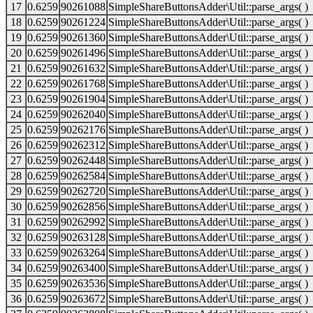
17
0.6259
90261088
SimpleShareButtonsAdder\Util::parse_args( )
18
0.6259
90261224
SimpleShareButtonsAdder\Util::parse_args( )
19
0.6259
90261360
SimpleShareButtonsAdder\Util::parse_args( )
20
0.6259
90261496
SimpleShareButtonsAdder\Util::parse_args( )
21
0.6259
90261632
SimpleShareButtonsAdder\Util::parse_args( )
22
0.6259
90261768
SimpleShareButtonsAdder\Util::parse_args( )
23
0.6259
90261904
SimpleShareButtonsAdder\Util::parse_args( )
24
0.6259
90262040
SimpleShareButtonsAdder\Util::parse_args( )
25
0.6259
90262176
SimpleShareButtonsAdder\Util::parse_args( )
26
0.6259
90262312
SimpleShareButtonsAdder\Util::parse_args( )
27
0.6259
90262448
SimpleShareButtonsAdder\Util::parse_args( )
28
0.6259
90262584
SimpleShareButtonsAdder\Util::parse_args( )
29
0.6259
90262720
SimpleShareButtonsAdder\Util::parse_args( )
30
0.6259
90262856
SimpleShareButtonsAdder\Util::parse_args( )
31
0.6259
90262992
SimpleShareButtonsAdder\Util::parse_args( )
32
0.6259
90263128
SimpleShareButtonsAdder\Util::parse_args( )
33
0.6259
90263264
SimpleShareButtonsAdder\Util::parse_args( )
34
0.6259
90263400
SimpleShareButtonsAdder\Util::parse_args( )
35
0.6259
90263536
SimpleShareButtonsAdder\Util::parse_args( )
36
0.6259
90263672
SimpleShareButtonsAdder\Util::parse_args( )