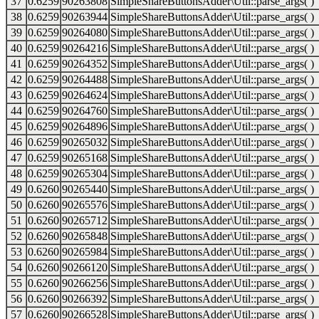
37
0.6259
90263808
SimpleShareButtonsAdder\Util::parse_args( )
38
0.6259
90263944
SimpleShareButtonsAdder\Util::parse_args( )
39
0.6259
90264080
SimpleShareButtonsAdder\Util::parse_args( )
40
0.6259
90264216
SimpleShareButtonsAdder\Util::parse_args( )
41
0.6259
90264352
SimpleShareButtonsAdder\Util::parse_args( )
42
0.6259
90264488
SimpleShareButtonsAdder\Util::parse_args( )
43
0.6259
90264624
SimpleShareButtonsAdder\Util::parse_args( )
44
0.6259
90264760
SimpleShareButtonsAdder\Util::parse_args( )
45
0.6259
90264896
SimpleShareButtonsAdder\Util::parse_args( )
46
0.6259
90265032
SimpleShareButtonsAdder\Util::parse_args( )
47
0.6259
90265168
SimpleShareButtonsAdder\Util::parse_args( )
48
0.6259
90265304
SimpleShareButtonsAdder\Util::parse_args( )
49
0.6260
90265440
SimpleShareButtonsAdder\Util::parse_args( )
50
0.6260
90265576
SimpleShareButtonsAdder\Util::parse_args( )
51
0.6260
90265712
SimpleShareButtonsAdder\Util::parse_args( )
52
0.6260
90265848
SimpleShareButtonsAdder\Util::parse_args( )
53
0.6260
90265984
SimpleShareButtonsAdder\Util::parse_args( )
54
0.6260
90266120
SimpleShareButtonsAdder\Util::parse_args( )
55
0.6260
90266256
SimpleShareButtonsAdder\Util::parse_args( )
56
0.6260
90266392
SimpleShareButtonsAdder\Util::parse_args( )
57
0.6260
90266528
SimpleShareButtonsAdder\Util::parse_args( )