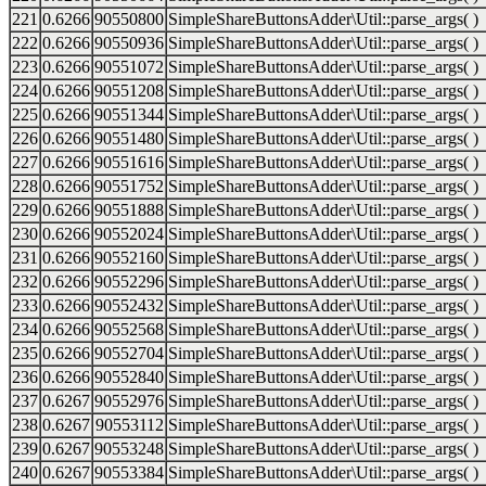
221
0.6266
90550800
SimpleShareButtonsAdder\Util::parse_args( )
222
0.6266
90550936
SimpleShareButtonsAdder\Util::parse_args( )
223
0.6266
90551072
SimpleShareButtonsAdder\Util::parse_args( )
224
0.6266
90551208
SimpleShareButtonsAdder\Util::parse_args( )
225
0.6266
90551344
SimpleShareButtonsAdder\Util::parse_args( )
226
0.6266
90551480
SimpleShareButtonsAdder\Util::parse_args( )
227
0.6266
90551616
SimpleShareButtonsAdder\Util::parse_args( )
228
0.6266
90551752
SimpleShareButtonsAdder\Util::parse_args( )
229
0.6266
90551888
SimpleShareButtonsAdder\Util::parse_args( )
230
0.6266
90552024
SimpleShareButtonsAdder\Util::parse_args( )
231
0.6266
90552160
SimpleShareButtonsAdder\Util::parse_args( )
232
0.6266
90552296
SimpleShareButtonsAdder\Util::parse_args( )
233
0.6266
90552432
SimpleShareButtonsAdder\Util::parse_args( )
234
0.6266
90552568
SimpleShareButtonsAdder\Util::parse_args( )
235
0.6266
90552704
SimpleShareButtonsAdder\Util::parse_args( )
236
0.6266
90552840
SimpleShareButtonsAdder\Util::parse_args( )
237
0.6267
90552976
SimpleShareButtonsAdder\Util::parse_args( )
238
0.6267
90553112
SimpleShareButtonsAdder\Util::parse_args( )
239
0.6267
90553248
SimpleShareButtonsAdder\Util::parse_args( )
240
0.6267
90553384
SimpleShareButtonsAdder\Util::parse_args( )