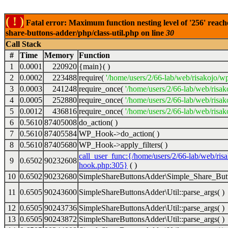
( ! )
Fatal error: Maximum function nesting level of '256' reach
share-buttons-adder/php/class-util.php on line
30
Call Stack
#
Time
Memory
Function
1
0.0001
220920
{main}( )
2
0.0002
223488
require(
'/home/users/2/66-lab/web/risakojo/w
3
0.0003
241248
require_once(
'/home/users/2/66-lab/web/risak
4
0.0005
252880
require_once(
'/home/users/2/66-lab/web/risak
5
0.0012
436816
require_once(
'/home/users/2/66-lab/web/risak
6
0.5610
87405008
do_action( )
7
0.5610
87405584
WP_Hook->do_action( )
8
0.5610
87405680
WP_Hook->apply_filters( )
call_user_func:{/home/users/2/66-lab/web/ris
9
0.6502
90232608
hook.php:305}
( )
10
0.6502
90232680
SimpleShareButtonsAdder\Simple_Share_Butt
11
0.6505
90243600
SimpleShareButtonsAdder\Util::parse_args( )
12
0.6505
90243736
SimpleShareButtonsAdder\Util::parse_args( )
13
0.6505
90243872
SimpleShareButtonsAdder\Util::parse_args( )