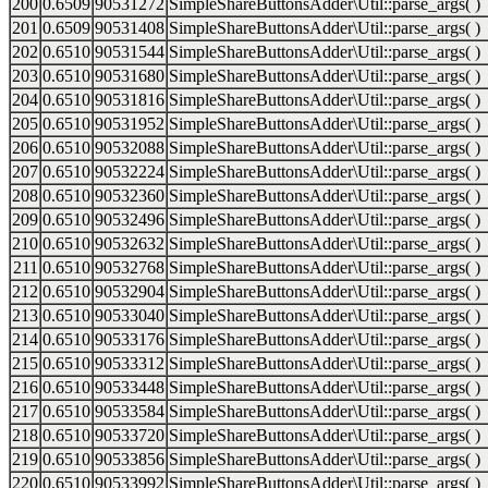
200
0.6509
90531272
SimpleShareButtonsAdder\Util::parse_args( )
201
0.6509
90531408
SimpleShareButtonsAdder\Util::parse_args( )
202
0.6510
90531544
SimpleShareButtonsAdder\Util::parse_args( )
203
0.6510
90531680
SimpleShareButtonsAdder\Util::parse_args( )
204
0.6510
90531816
SimpleShareButtonsAdder\Util::parse_args( )
205
0.6510
90531952
SimpleShareButtonsAdder\Util::parse_args( )
206
0.6510
90532088
SimpleShareButtonsAdder\Util::parse_args( )
207
0.6510
90532224
SimpleShareButtonsAdder\Util::parse_args( )
208
0.6510
90532360
SimpleShareButtonsAdder\Util::parse_args( )
209
0.6510
90532496
SimpleShareButtonsAdder\Util::parse_args( )
210
0.6510
90532632
SimpleShareButtonsAdder\Util::parse_args( )
211
0.6510
90532768
SimpleShareButtonsAdder\Util::parse_args( )
212
0.6510
90532904
SimpleShareButtonsAdder\Util::parse_args( )
213
0.6510
90533040
SimpleShareButtonsAdder\Util::parse_args( )
214
0.6510
90533176
SimpleShareButtonsAdder\Util::parse_args( )
215
0.6510
90533312
SimpleShareButtonsAdder\Util::parse_args( )
216
0.6510
90533448
SimpleShareButtonsAdder\Util::parse_args( )
217
0.6510
90533584
SimpleShareButtonsAdder\Util::parse_args( )
218
0.6510
90533720
SimpleShareButtonsAdder\Util::parse_args( )
219
0.6510
90533856
SimpleShareButtonsAdder\Util::parse_args( )
220
0.6510
90533992
SimpleShareButtonsAdder\Util::parse_args( )