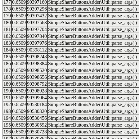
177
0.6509
90397160
SimpleShareButtonsAdder\Util::parse_args( )
178
0.6509
90397296
SimpleShareButtonsAdder\Util::parse_args( )
179
0.6509
90397432
SimpleShareButtonsAdder\Util::parse_args( )
180
0.6509
90397568
SimpleShareButtonsAdder\Util::parse_args( )
181
0.6509
90397704
SimpleShareButtonsAdder\Util::parse_args( )
182
0.6509
90397840
SimpleShareButtonsAdder\Util::parse_args( )
183
0.6509
90397976
SimpleShareButtonsAdder\Util::parse_args( )
184
0.6509
90398112
SimpleShareButtonsAdder\Util::parse_args( )
185
0.6509
90398248
SimpleShareButtonsAdder\Util::parse_args( )
186
0.6509
90398384
SimpleShareButtonsAdder\Util::parse_args( )
187
0.6509
90398520
SimpleShareButtonsAdder\Util::parse_args( )
188
0.6509
90398656
SimpleShareButtonsAdder\Util::parse_args( )
189
0.6509
90398792
SimpleShareButtonsAdder\Util::parse_args( )
190
0.6509
90398928
SimpleShareButtonsAdder\Util::parse_args( )
191
0.6509
90399064
SimpleShareButtonsAdder\Util::parse_args( )
192
0.6509
90530184
SimpleShareButtonsAdder\Util::parse_args( )
193
0.6509
90530320
SimpleShareButtonsAdder\Util::parse_args( )
194
0.6509
90530456
SimpleShareButtonsAdder\Util::parse_args( )
195
0.6509
90530592
SimpleShareButtonsAdder\Util::parse_args( )
196
0.6509
90530728
SimpleShareButtonsAdder\Util::parse_args( )
197
0.6509
90530864
SimpleShareButtonsAdder\Util::parse_args( )