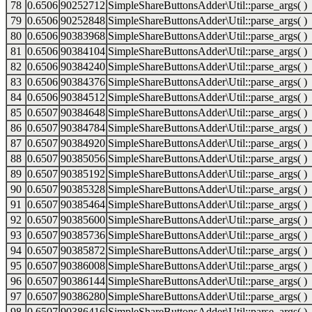
78
0.6506
90252712
SimpleShareButtonsAdder\Util::parse_args( )
79
0.6506
90252848
SimpleShareButtonsAdder\Util::parse_args( )
80
0.6506
90383968
SimpleShareButtonsAdder\Util::parse_args( )
81
0.6506
90384104
SimpleShareButtonsAdder\Util::parse_args( )
82
0.6506
90384240
SimpleShareButtonsAdder\Util::parse_args( )
83
0.6506
90384376
SimpleShareButtonsAdder\Util::parse_args( )
84
0.6506
90384512
SimpleShareButtonsAdder\Util::parse_args( )
85
0.6507
90384648
SimpleShareButtonsAdder\Util::parse_args( )
86
0.6507
90384784
SimpleShareButtonsAdder\Util::parse_args( )
87
0.6507
90384920
SimpleShareButtonsAdder\Util::parse_args( )
88
0.6507
90385056
SimpleShareButtonsAdder\Util::parse_args( )
89
0.6507
90385192
SimpleShareButtonsAdder\Util::parse_args( )
90
0.6507
90385328
SimpleShareButtonsAdder\Util::parse_args( )
91
0.6507
90385464
SimpleShareButtonsAdder\Util::parse_args( )
92
0.6507
90385600
SimpleShareButtonsAdder\Util::parse_args( )
93
0.6507
90385736
SimpleShareButtonsAdder\Util::parse_args( )
94
0.6507
90385872
SimpleShareButtonsAdder\Util::parse_args( )
95
0.6507
90386008
SimpleShareButtonsAdder\Util::parse_args( )
96
0.6507
90386144
SimpleShareButtonsAdder\Util::parse_args( )
97
0.6507
90386280
SimpleShareButtonsAdder\Util::parse_args( )
98
0.6507
90386416
SimpleShareButtonsAdder\Util::parse_args( )