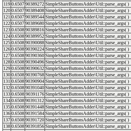
119
0.6507
90389272
SimpleShareButtonsAdder\Util::parse_args( )
120
0.6507
90389408
SimpleShareButtonsAdder\Util::parse_args( )
121
0.6507
90389544
SimpleShareButtonsAdder\Util::parse_args( )
122
0.6507
90389680
SimpleShareButtonsAdder\Util::parse_args( )
123
0.6508
90389816
SimpleShareButtonsAdder\Util::parse_args( )
124
0.6508
90389952
SimpleShareButtonsAdder\Util::parse_args( )
125
0.6508
90390088
SimpleShareButtonsAdder\Util::parse_args( )
126
0.6508
90390224
SimpleShareButtonsAdder\Util::parse_args( )
127
0.6508
90390360
SimpleShareButtonsAdder\Util::parse_args( )
128
0.6508
90390496
SimpleShareButtonsAdder\Util::parse_args( )
129
0.6508
90390632
SimpleShareButtonsAdder\Util::parse_args( )
130
0.6508
90390768
SimpleShareButtonsAdder\Util::parse_args( )
131
0.6508
90390904
SimpleShareButtonsAdder\Util::parse_args( )
132
0.6508
90391040
SimpleShareButtonsAdder\Util::parse_args( )
133
0.6508
90391176
SimpleShareButtonsAdder\Util::parse_args( )
134
0.6508
90391312
SimpleShareButtonsAdder\Util::parse_args( )
135
0.6508
90391448
SimpleShareButtonsAdder\Util::parse_args( )
136
0.6508
90391584
SimpleShareButtonsAdder\Util::parse_args( )
137
0.6508
90391720
SimpleShareButtonsAdder\Util::parse_args( )
138
0.6508
90391856
SimpleShareButtonsAdder\Util::parse_args( )