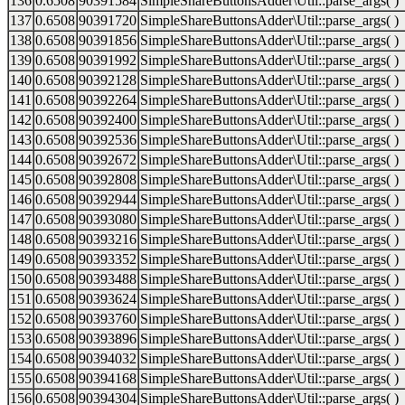
136
0.6508
90391584
SimpleShareButtonsAdder\Util::parse_args( )
137
0.6508
90391720
SimpleShareButtonsAdder\Util::parse_args( )
138
0.6508
90391856
SimpleShareButtonsAdder\Util::parse_args( )
139
0.6508
90391992
SimpleShareButtonsAdder\Util::parse_args( )
140
0.6508
90392128
SimpleShareButtonsAdder\Util::parse_args( )
141
0.6508
90392264
SimpleShareButtonsAdder\Util::parse_args( )
142
0.6508
90392400
SimpleShareButtonsAdder\Util::parse_args( )
143
0.6508
90392536
SimpleShareButtonsAdder\Util::parse_args( )
144
0.6508
90392672
SimpleShareButtonsAdder\Util::parse_args( )
145
0.6508
90392808
SimpleShareButtonsAdder\Util::parse_args( )
146
0.6508
90392944
SimpleShareButtonsAdder\Util::parse_args( )
147
0.6508
90393080
SimpleShareButtonsAdder\Util::parse_args( )
148
0.6508
90393216
SimpleShareButtonsAdder\Util::parse_args( )
149
0.6508
90393352
SimpleShareButtonsAdder\Util::parse_args( )
150
0.6508
90393488
SimpleShareButtonsAdder\Util::parse_args( )
151
0.6508
90393624
SimpleShareButtonsAdder\Util::parse_args( )
152
0.6508
90393760
SimpleShareButtonsAdder\Util::parse_args( )
153
0.6508
90393896
SimpleShareButtonsAdder\Util::parse_args( )
154
0.6508
90394032
SimpleShareButtonsAdder\Util::parse_args( )
155
0.6508
90394168
SimpleShareButtonsAdder\Util::parse_args( )
156
0.6508
90394304
SimpleShareButtonsAdder\Util::parse_args( )