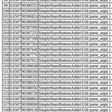
99
0.6507
90386552
SimpleShareButtonsAdder\Util::parse_args( )
100
0.6507
90386688
SimpleShareButtonsAdder\Util::parse_args( )
101
0.6507
90386824
SimpleShareButtonsAdder\Util::parse_args( )
102
0.6507
90386960
SimpleShareButtonsAdder\Util::parse_args( )
103
0.6507
90387096
SimpleShareButtonsAdder\Util::parse_args( )
104
0.6507
90387232
SimpleShareButtonsAdder\Util::parse_args( )
105
0.6507
90387368
SimpleShareButtonsAdder\Util::parse_args( )
106
0.6507
90387504
SimpleShareButtonsAdder\Util::parse_args( )
107
0.6507
90387640
SimpleShareButtonsAdder\Util::parse_args( )
108
0.6507
90387776
SimpleShareButtonsAdder\Util::parse_args( )
109
0.6507
90387912
SimpleShareButtonsAdder\Util::parse_args( )
110
0.6507
90388048
SimpleShareButtonsAdder\Util::parse_args( )
111
0.6507
90388184
SimpleShareButtonsAdder\Util::parse_args( )
112
0.6507
90388320
SimpleShareButtonsAdder\Util::parse_args( )
113
0.6507
90388456
SimpleShareButtonsAdder\Util::parse_args( )
114
0.6507
90388592
SimpleShareButtonsAdder\Util::parse_args( )
115
0.6507
90388728
SimpleShareButtonsAdder\Util::parse_args( )
116
0.6507
90388864
SimpleShareButtonsAdder\Util::parse_args( )
117
0.6507
90389000
SimpleShareButtonsAdder\Util::parse_args( )
118
0.6507
90389136
SimpleShareButtonsAdder\Util::parse_args( )