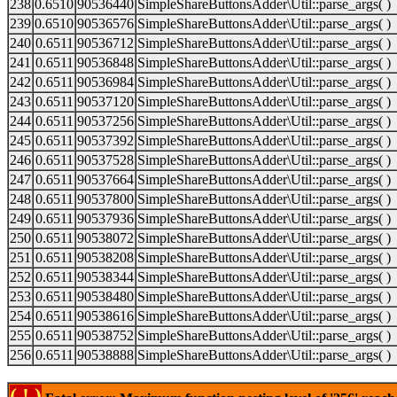
238
0.6510
90536440
SimpleShareButtonsAdder\Util::parse_args( )
239
0.6510
90536576
SimpleShareButtonsAdder\Util::parse_args( )
240
0.6511
90536712
SimpleShareButtonsAdder\Util::parse_args( )
241
0.6511
90536848
SimpleShareButtonsAdder\Util::parse_args( )
242
0.6511
90536984
SimpleShareButtonsAdder\Util::parse_args( )
243
0.6511
90537120
SimpleShareButtonsAdder\Util::parse_args( )
244
0.6511
90537256
SimpleShareButtonsAdder\Util::parse_args( )
245
0.6511
90537392
SimpleShareButtonsAdder\Util::parse_args( )
246
0.6511
90537528
SimpleShareButtonsAdder\Util::parse_args( )
247
0.6511
90537664
SimpleShareButtonsAdder\Util::parse_args( )
248
0.6511
90537800
SimpleShareButtonsAdder\Util::parse_args( )
249
0.6511
90537936
SimpleShareButtonsAdder\Util::parse_args( )
250
0.6511
90538072
SimpleShareButtonsAdder\Util::parse_args( )
251
0.6511
90538208
SimpleShareButtonsAdder\Util::parse_args( )
252
0.6511
90538344
SimpleShareButtonsAdder\Util::parse_args( )
253
0.6511
90538480
SimpleShareButtonsAdder\Util::parse_args( )
254
0.6511
90538616
SimpleShareButtonsAdder\Util::parse_args( )
255
0.6511
90538752
SimpleShareButtonsAdder\Util::parse_args( )
256
0.6511
90538888
SimpleShareButtonsAdder\Util::parse_args( )
( ! )