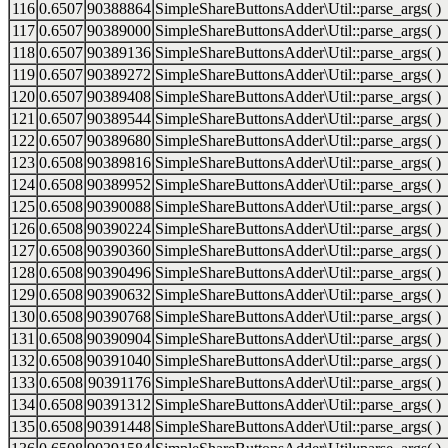
116
0.6507
90388864
SimpleShareButtonsAdder\Util::parse_args( )
117
0.6507
90389000
SimpleShareButtonsAdder\Util::parse_args( )
118
0.6507
90389136
SimpleShareButtonsAdder\Util::parse_args( )
119
0.6507
90389272
SimpleShareButtonsAdder\Util::parse_args( )
120
0.6507
90389408
SimpleShareButtonsAdder\Util::parse_args( )
121
0.6507
90389544
SimpleShareButtonsAdder\Util::parse_args( )
122
0.6507
90389680
SimpleShareButtonsAdder\Util::parse_args( )
123
0.6508
90389816
SimpleShareButtonsAdder\Util::parse_args( )
124
0.6508
90389952
SimpleShareButtonsAdder\Util::parse_args( )
125
0.6508
90390088
SimpleShareButtonsAdder\Util::parse_args( )
126
0.6508
90390224
SimpleShareButtonsAdder\Util::parse_args( )
127
0.6508
90390360
SimpleShareButtonsAdder\Util::parse_args( )
128
0.6508
90390496
SimpleShareButtonsAdder\Util::parse_args( )
129
0.6508
90390632
SimpleShareButtonsAdder\Util::parse_args( )
130
0.6508
90390768
SimpleShareButtonsAdder\Util::parse_args( )
131
0.6508
90390904
SimpleShareButtonsAdder\Util::parse_args( )
132
0.6508
90391040
SimpleShareButtonsAdder\Util::parse_args( )
133
0.6508
90391176
SimpleShareButtonsAdder\Util::parse_args( )
134
0.6508
90391312
SimpleShareButtonsAdder\Util::parse_args( )
135
0.6508
90391448
SimpleShareButtonsAdder\Util::parse_args( )