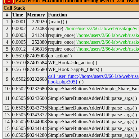
Fatal error: Maximum function nesting level of '256' reac
Call Stack
#
Time
Memory
Function
1
0.0001
220920
{main}( )
2
0.0002
223488
require(
'/home/users/2/66-lab/web/risakojo/w
3
0.0003
241248
require_once(
'/home/users/2/66-lab/web/risak
4
0.0005
252880
require_once(
'/home/users/2/66-lab/web/risak
5
0.0012
436816
require_once(
'/home/users/2/66-lab/web/risak
6
0.5610
87405008
do_action( )
7
0.5610
87405584
WP_Hook->do_action( )
8
0.5610
87405680
WP_Hook->apply_filters( )
call_user_func:{/home/users/2/66-lab/web/ris
9
0.6502
90232608
hook.php:305}
( )
10
0.6502
90232680
SimpleShareButtonsAdder\Simple_Share_Butt
11
0.6505
90243600
SimpleShareButtonsAdder\Util::parse_args( )
12
0.6505
90243736
SimpleShareButtonsAdder\Util::parse_args( )
13
0.6505
90243872
SimpleShareButtonsAdder\Util::parse_args( )
14
0.6505
90244008
SimpleShareButtonsAdder\Util::parse_args( )
15
0.6505
90244144
SimpleShareButtonsAdder\Util::parse_args( )
16
0.6505
90244280
SimpleShareButtonsAdder\Util::parse_args( )