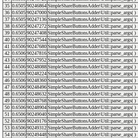
35
0.6505
90246864
SimpleShareButtonsAdder\Util::parse_args( )
36
0.6505
90247000
SimpleShareButtonsAdder\Util::parse_args( )
37
0.6505
90247136
SimpleShareButtonsAdder\Util::parse_args( )
38
0.6505
90247272
SimpleShareButtonsAdder\Util::parse_args( )
39
0.6505
90247408
SimpleShareButtonsAdder\Util::parse_args( )
40
0.6505
90247544
SimpleShareButtonsAdder\Util::parse_args( )
41
0.6506
90247680
SimpleShareButtonsAdder\Util::parse_args( )
42
0.6506
90247816
SimpleShareButtonsAdder\Util::parse_args( )
43
0.6506
90247952
SimpleShareButtonsAdder\Util::parse_args( )
44
0.6506
90248088
SimpleShareButtonsAdder\Util::parse_args( )
45
0.6506
90248224
SimpleShareButtonsAdder\Util::parse_args( )
46
0.6506
90248360
SimpleShareButtonsAdder\Util::parse_args( )
47
0.6506
90248496
SimpleShareButtonsAdder\Util::parse_args( )
48
0.6506
90248632
SimpleShareButtonsAdder\Util::parse_args( )
49
0.6506
90248768
SimpleShareButtonsAdder\Util::parse_args( )
50
0.6506
90248904
SimpleShareButtonsAdder\Util::parse_args( )
51
0.6506
90249040
SimpleShareButtonsAdder\Util::parse_args( )
52
0.6506
90249176
SimpleShareButtonsAdder\Util::parse_args( )
53
0.6506
90249312
SimpleShareButtonsAdder\Util::parse_args( )
54
0.6506
90249448
SimpleShareButtonsAdder\Util::parse_args( )