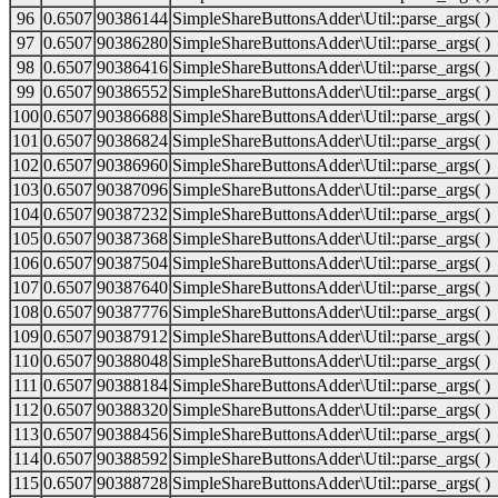
96
0.6507
90386144
SimpleShareButtonsAdder\Util::parse_args( )
97
0.6507
90386280
SimpleShareButtonsAdder\Util::parse_args( )
98
0.6507
90386416
SimpleShareButtonsAdder\Util::parse_args( )
99
0.6507
90386552
SimpleShareButtonsAdder\Util::parse_args( )
100
0.6507
90386688
SimpleShareButtonsAdder\Util::parse_args( )
101
0.6507
90386824
SimpleShareButtonsAdder\Util::parse_args( )
102
0.6507
90386960
SimpleShareButtonsAdder\Util::parse_args( )
103
0.6507
90387096
SimpleShareButtonsAdder\Util::parse_args( )
104
0.6507
90387232
SimpleShareButtonsAdder\Util::parse_args( )
105
0.6507
90387368
SimpleShareButtonsAdder\Util::parse_args( )
106
0.6507
90387504
SimpleShareButtonsAdder\Util::parse_args( )
107
0.6507
90387640
SimpleShareButtonsAdder\Util::parse_args( )
108
0.6507
90387776
SimpleShareButtonsAdder\Util::parse_args( )
109
0.6507
90387912
SimpleShareButtonsAdder\Util::parse_args( )
110
0.6507
90388048
SimpleShareButtonsAdder\Util::parse_args( )
111
0.6507
90388184
SimpleShareButtonsAdder\Util::parse_args( )
112
0.6507
90388320
SimpleShareButtonsAdder\Util::parse_args( )
113
0.6507
90388456
SimpleShareButtonsAdder\Util::parse_args( )
114
0.6507
90388592
SimpleShareButtonsAdder\Util::parse_args( )
115
0.6507
90388728
SimpleShareButtonsAdder\Util::parse_args( )