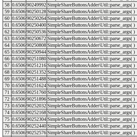
58
0.6506
90249992
SimpleShareButtonsAdder\Util::parse_args( )
59
0.6506
90250128
SimpleShareButtonsAdder\Util::parse_args( )
60
0.6506
90250264
SimpleShareButtonsAdder\Util::parse_args( )
61
0.6506
90250400
SimpleShareButtonsAdder\Util::parse_args( )
62
0.6506
90250536
SimpleShareButtonsAdder\Util::parse_args( )
63
0.6506
90250672
SimpleShareButtonsAdder\Util::parse_args( )
64
0.6506
90250808
SimpleShareButtonsAdder\Util::parse_args( )
65
0.6506
90250944
SimpleShareButtonsAdder\Util::parse_args( )
66
0.6506
90251080
SimpleShareButtonsAdder\Util::parse_args( )
67
0.6506
90251216
SimpleShareButtonsAdder\Util::parse_args( )
68
0.6506
90251352
SimpleShareButtonsAdder\Util::parse_args( )
69
0.6506
90251488
SimpleShareButtonsAdder\Util::parse_args( )
70
0.6506
90251624
SimpleShareButtonsAdder\Util::parse_args( )
71
0.6506
90251760
SimpleShareButtonsAdder\Util::parse_args( )
72
0.6506
90251896
SimpleShareButtonsAdder\Util::parse_args( )
73
0.6506
90252032
SimpleShareButtonsAdder\Util::parse_args( )
74
0.6506
90252168
SimpleShareButtonsAdder\Util::parse_args( )
75
0.6506
90252304
SimpleShareButtonsAdder\Util::parse_args( )
76
0.6506
90252440
SimpleShareButtonsAdder\Util::parse_args( )
77
0.6506
90252576
SimpleShareButtonsAdder\Util::parse_args( )