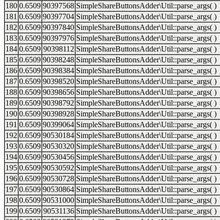
180
0.6509
90397568
SimpleShareButtonsAdder\Util::parse_args( )
181
0.6509
90397704
SimpleShareButtonsAdder\Util::parse_args( )
182
0.6509
90397840
SimpleShareButtonsAdder\Util::parse_args( )
183
0.6509
90397976
SimpleShareButtonsAdder\Util::parse_args( )
184
0.6509
90398112
SimpleShareButtonsAdder\Util::parse_args( )
185
0.6509
90398248
SimpleShareButtonsAdder\Util::parse_args( )
186
0.6509
90398384
SimpleShareButtonsAdder\Util::parse_args( )
187
0.6509
90398520
SimpleShareButtonsAdder\Util::parse_args( )
188
0.6509
90398656
SimpleShareButtonsAdder\Util::parse_args( )
189
0.6509
90398792
SimpleShareButtonsAdder\Util::parse_args( )
190
0.6509
90398928
SimpleShareButtonsAdder\Util::parse_args( )
191
0.6509
90399064
SimpleShareButtonsAdder\Util::parse_args( )
192
0.6509
90530184
SimpleShareButtonsAdder\Util::parse_args( )
193
0.6509
90530320
SimpleShareButtonsAdder\Util::parse_args( )
194
0.6509
90530456
SimpleShareButtonsAdder\Util::parse_args( )
195
0.6509
90530592
SimpleShareButtonsAdder\Util::parse_args( )
196
0.6509
90530728
SimpleShareButtonsAdder\Util::parse_args( )
197
0.6509
90530864
SimpleShareButtonsAdder\Util::parse_args( )
198
0.6509
90531000
SimpleShareButtonsAdder\Util::parse_args( )
199
0.6509
90531136
SimpleShareButtonsAdder\Util::parse_args( )