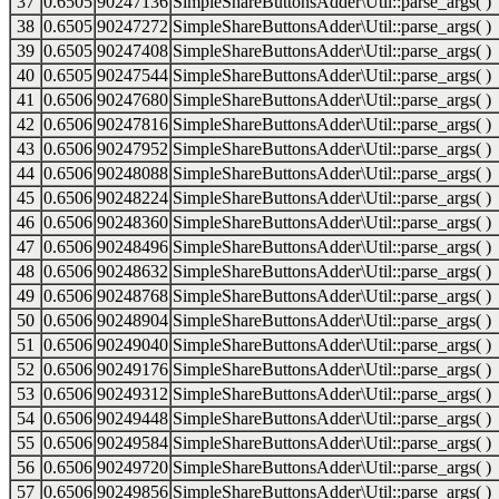
37
0.6505
90247136
SimpleShareButtonsAdder\Util::parse_args( )
38
0.6505
90247272
SimpleShareButtonsAdder\Util::parse_args( )
39
0.6505
90247408
SimpleShareButtonsAdder\Util::parse_args( )
40
0.6505
90247544
SimpleShareButtonsAdder\Util::parse_args( )
41
0.6506
90247680
SimpleShareButtonsAdder\Util::parse_args( )
42
0.6506
90247816
SimpleShareButtonsAdder\Util::parse_args( )
43
0.6506
90247952
SimpleShareButtonsAdder\Util::parse_args( )
44
0.6506
90248088
SimpleShareButtonsAdder\Util::parse_args( )
45
0.6506
90248224
SimpleShareButtonsAdder\Util::parse_args( )
46
0.6506
90248360
SimpleShareButtonsAdder\Util::parse_args( )
47
0.6506
90248496
SimpleShareButtonsAdder\Util::parse_args( )
48
0.6506
90248632
SimpleShareButtonsAdder\Util::parse_args( )
49
0.6506
90248768
SimpleShareButtonsAdder\Util::parse_args( )
50
0.6506
90248904
SimpleShareButtonsAdder\Util::parse_args( )
51
0.6506
90249040
SimpleShareButtonsAdder\Util::parse_args( )
52
0.6506
90249176
SimpleShareButtonsAdder\Util::parse_args( )
53
0.6506
90249312
SimpleShareButtonsAdder\Util::parse_args( )
54
0.6506
90249448
SimpleShareButtonsAdder\Util::parse_args( )
55
0.6506
90249584
SimpleShareButtonsAdder\Util::parse_args( )
56
0.6506
90249720
SimpleShareButtonsAdder\Util::parse_args( )
57
0.6506
90249856
SimpleShareButtonsAdder\Util::parse_args( )