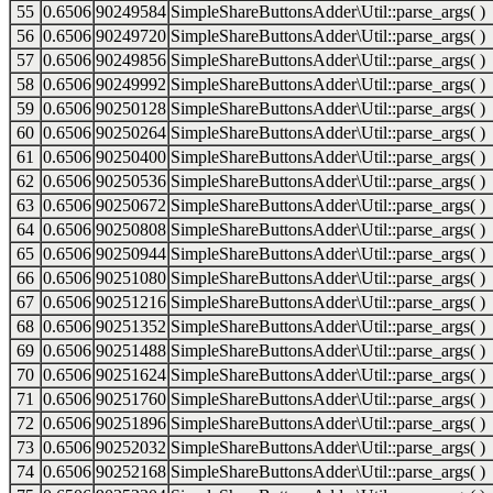
55
0.6506
90249584
SimpleShareButtonsAdder\Util::parse_args( )
56
0.6506
90249720
SimpleShareButtonsAdder\Util::parse_args( )
57
0.6506
90249856
SimpleShareButtonsAdder\Util::parse_args( )
58
0.6506
90249992
SimpleShareButtonsAdder\Util::parse_args( )
59
0.6506
90250128
SimpleShareButtonsAdder\Util::parse_args( )
60
0.6506
90250264
SimpleShareButtonsAdder\Util::parse_args( )
61
0.6506
90250400
SimpleShareButtonsAdder\Util::parse_args( )
62
0.6506
90250536
SimpleShareButtonsAdder\Util::parse_args( )
63
0.6506
90250672
SimpleShareButtonsAdder\Util::parse_args( )
64
0.6506
90250808
SimpleShareButtonsAdder\Util::parse_args( )
65
0.6506
90250944
SimpleShareButtonsAdder\Util::parse_args( )
66
0.6506
90251080
SimpleShareButtonsAdder\Util::parse_args( )
67
0.6506
90251216
SimpleShareButtonsAdder\Util::parse_args( )
68
0.6506
90251352
SimpleShareButtonsAdder\Util::parse_args( )
69
0.6506
90251488
SimpleShareButtonsAdder\Util::parse_args( )
70
0.6506
90251624
SimpleShareButtonsAdder\Util::parse_args( )
71
0.6506
90251760
SimpleShareButtonsAdder\Util::parse_args( )
72
0.6506
90251896
SimpleShareButtonsAdder\Util::parse_args( )
73
0.6506
90252032
SimpleShareButtonsAdder\Util::parse_args( )
74
0.6506
90252168
SimpleShareButtonsAdder\Util::parse_args( )