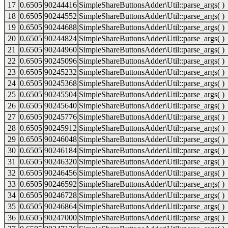
17
0.6505
90244416
SimpleShareButtonsAdder\Util::parse_args( )
18
0.6505
90244552
SimpleShareButtonsAdder\Util::parse_args( )
19
0.6505
90244688
SimpleShareButtonsAdder\Util::parse_args( )
20
0.6505
90244824
SimpleShareButtonsAdder\Util::parse_args( )
21
0.6505
90244960
SimpleShareButtonsAdder\Util::parse_args( )
22
0.6505
90245096
SimpleShareButtonsAdder\Util::parse_args( )
23
0.6505
90245232
SimpleShareButtonsAdder\Util::parse_args( )
24
0.6505
90245368
SimpleShareButtonsAdder\Util::parse_args( )
25
0.6505
90245504
SimpleShareButtonsAdder\Util::parse_args( )
26
0.6505
90245640
SimpleShareButtonsAdder\Util::parse_args( )
27
0.6505
90245776
SimpleShareButtonsAdder\Util::parse_args( )
28
0.6505
90245912
SimpleShareButtonsAdder\Util::parse_args( )
29
0.6505
90246048
SimpleShareButtonsAdder\Util::parse_args( )
30
0.6505
90246184
SimpleShareButtonsAdder\Util::parse_args( )
31
0.6505
90246320
SimpleShareButtonsAdder\Util::parse_args( )
32
0.6505
90246456
SimpleShareButtonsAdder\Util::parse_args( )
33
0.6505
90246592
SimpleShareButtonsAdder\Util::parse_args( )
34
0.6505
90246728
SimpleShareButtonsAdder\Util::parse_args( )
35
0.6505
90246864
SimpleShareButtonsAdder\Util::parse_args( )
36
0.6505
90247000
SimpleShareButtonsAdder\Util::parse_args( )