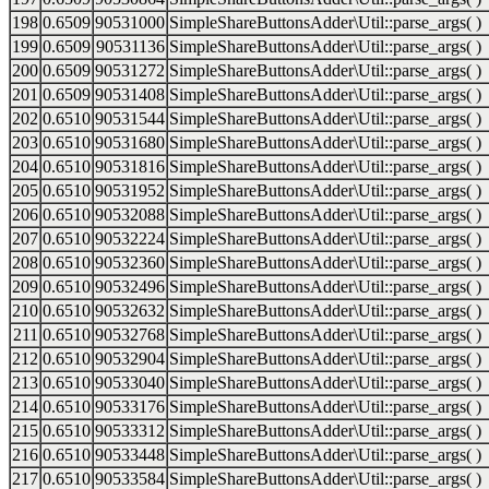
198
0.6509
90531000
SimpleShareButtonsAdder\Util::parse_args( )
199
0.6509
90531136
SimpleShareButtonsAdder\Util::parse_args( )
200
0.6509
90531272
SimpleShareButtonsAdder\Util::parse_args( )
201
0.6509
90531408
SimpleShareButtonsAdder\Util::parse_args( )
202
0.6510
90531544
SimpleShareButtonsAdder\Util::parse_args( )
203
0.6510
90531680
SimpleShareButtonsAdder\Util::parse_args( )
204
0.6510
90531816
SimpleShareButtonsAdder\Util::parse_args( )
205
0.6510
90531952
SimpleShareButtonsAdder\Util::parse_args( )
206
0.6510
90532088
SimpleShareButtonsAdder\Util::parse_args( )
207
0.6510
90532224
SimpleShareButtonsAdder\Util::parse_args( )
208
0.6510
90532360
SimpleShareButtonsAdder\Util::parse_args( )
209
0.6510
90532496
SimpleShareButtonsAdder\Util::parse_args( )
210
0.6510
90532632
SimpleShareButtonsAdder\Util::parse_args( )
211
0.6510
90532768
SimpleShareButtonsAdder\Util::parse_args( )
212
0.6510
90532904
SimpleShareButtonsAdder\Util::parse_args( )
213
0.6510
90533040
SimpleShareButtonsAdder\Util::parse_args( )
214
0.6510
90533176
SimpleShareButtonsAdder\Util::parse_args( )
215
0.6510
90533312
SimpleShareButtonsAdder\Util::parse_args( )
216
0.6510
90533448
SimpleShareButtonsAdder\Util::parse_args( )
217
0.6510
90533584
SimpleShareButtonsAdder\Util::parse_args( )