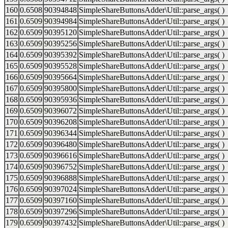
160
0.6508
90394848
SimpleShareButtonsAdder\Util::parse_args( )
161
0.6509
90394984
SimpleShareButtonsAdder\Util::parse_args( )
162
0.6509
90395120
SimpleShareButtonsAdder\Util::parse_args( )
163
0.6509
90395256
SimpleShareButtonsAdder\Util::parse_args( )
164
0.6509
90395392
SimpleShareButtonsAdder\Util::parse_args( )
165
0.6509
90395528
SimpleShareButtonsAdder\Util::parse_args( )
166
0.6509
90395664
SimpleShareButtonsAdder\Util::parse_args( )
167
0.6509
90395800
SimpleShareButtonsAdder\Util::parse_args( )
168
0.6509
90395936
SimpleShareButtonsAdder\Util::parse_args( )
169
0.6509
90396072
SimpleShareButtonsAdder\Util::parse_args( )
170
0.6509
90396208
SimpleShareButtonsAdder\Util::parse_args( )
171
0.6509
90396344
SimpleShareButtonsAdder\Util::parse_args( )
172
0.6509
90396480
SimpleShareButtonsAdder\Util::parse_args( )
173
0.6509
90396616
SimpleShareButtonsAdder\Util::parse_args( )
174
0.6509
90396752
SimpleShareButtonsAdder\Util::parse_args( )
175
0.6509
90396888
SimpleShareButtonsAdder\Util::parse_args( )
176
0.6509
90397024
SimpleShareButtonsAdder\Util::parse_args( )
177
0.6509
90397160
SimpleShareButtonsAdder\Util::parse_args( )
178
0.6509
90397296
SimpleShareButtonsAdder\Util::parse_args( )
179
0.6509
90397432
SimpleShareButtonsAdder\Util::parse_args( )