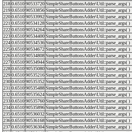
218
0.6510
90533720
SimpleShareButtonsAdder\Util::parse_args( )
219
0.6510
90533856
SimpleShareButtonsAdder\Util::parse_args( )
220
0.6510
90533992
SimpleShareButtonsAdder\Util::parse_args( )
221
0.6510
90534128
SimpleShareButtonsAdder\Util::parse_args( )
222
0.6510
90534264
SimpleShareButtonsAdder\Util::parse_args( )
223
0.6510
90534400
SimpleShareButtonsAdder\Util::parse_args( )
224
0.6510
90534536
SimpleShareButtonsAdder\Util::parse_args( )
225
0.6510
90534672
SimpleShareButtonsAdder\Util::parse_args( )
226
0.6510
90534808
SimpleShareButtonsAdder\Util::parse_args( )
227
0.6510
90534944
SimpleShareButtonsAdder\Util::parse_args( )
228
0.6510
90535080
SimpleShareButtonsAdder\Util::parse_args( )
229
0.6510
90535216
SimpleShareButtonsAdder\Util::parse_args( )
230
0.6510
90535352
SimpleShareButtonsAdder\Util::parse_args( )
231
0.6510
90535488
SimpleShareButtonsAdder\Util::parse_args( )
232
0.6510
90535624
SimpleShareButtonsAdder\Util::parse_args( )
233
0.6510
90535760
SimpleShareButtonsAdder\Util::parse_args( )
234
0.6510
90535896
SimpleShareButtonsAdder\Util::parse_args( )
235
0.6510
90536032
SimpleShareButtonsAdder\Util::parse_args( )
236
0.6510
90536168
SimpleShareButtonsAdder\Util::parse_args( )
237
0.6510
90536304
SimpleShareButtonsAdder\Util::parse_args( )