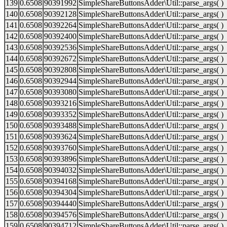
139
0.6508
90391992
SimpleShareButtonsAdder\Util::parse_args( )
140
0.6508
90392128
SimpleShareButtonsAdder\Util::parse_args( )
141
0.6508
90392264
SimpleShareButtonsAdder\Util::parse_args( )
142
0.6508
90392400
SimpleShareButtonsAdder\Util::parse_args( )
143
0.6508
90392536
SimpleShareButtonsAdder\Util::parse_args( )
144
0.6508
90392672
SimpleShareButtonsAdder\Util::parse_args( )
145
0.6508
90392808
SimpleShareButtonsAdder\Util::parse_args( )
146
0.6508
90392944
SimpleShareButtonsAdder\Util::parse_args( )
147
0.6508
90393080
SimpleShareButtonsAdder\Util::parse_args( )
148
0.6508
90393216
SimpleShareButtonsAdder\Util::parse_args( )
149
0.6508
90393352
SimpleShareButtonsAdder\Util::parse_args( )
150
0.6508
90393488
SimpleShareButtonsAdder\Util::parse_args( )
151
0.6508
90393624
SimpleShareButtonsAdder\Util::parse_args( )
152
0.6508
90393760
SimpleShareButtonsAdder\Util::parse_args( )
153
0.6508
90393896
SimpleShareButtonsAdder\Util::parse_args( )
154
0.6508
90394032
SimpleShareButtonsAdder\Util::parse_args( )
155
0.6508
90394168
SimpleShareButtonsAdder\Util::parse_args( )
156
0.6508
90394304
SimpleShareButtonsAdder\Util::parse_args( )
157
0.6508
90394440
SimpleShareButtonsAdder\Util::parse_args( )
158
0.6508
90394576
SimpleShareButtonsAdder\Util::parse_args( )
159
0.6508
90394712
SimpleShareButtonsAdder\Util::parse_args( )