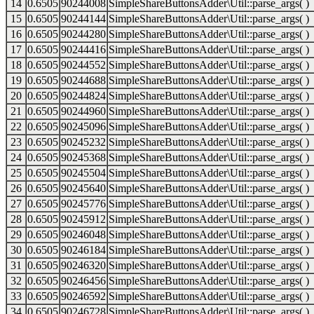
14
0.6505
90244008
SimpleShareButtonsAdder\Util::parse_args( )
15
0.6505
90244144
SimpleShareButtonsAdder\Util::parse_args( )
16
0.6505
90244280
SimpleShareButtonsAdder\Util::parse_args( )
17
0.6505
90244416
SimpleShareButtonsAdder\Util::parse_args( )
18
0.6505
90244552
SimpleShareButtonsAdder\Util::parse_args( )
19
0.6505
90244688
SimpleShareButtonsAdder\Util::parse_args( )
20
0.6505
90244824
SimpleShareButtonsAdder\Util::parse_args( )
21
0.6505
90244960
SimpleShareButtonsAdder\Util::parse_args( )
22
0.6505
90245096
SimpleShareButtonsAdder\Util::parse_args( )
23
0.6505
90245232
SimpleShareButtonsAdder\Util::parse_args( )
24
0.6505
90245368
SimpleShareButtonsAdder\Util::parse_args( )
25
0.6505
90245504
SimpleShareButtonsAdder\Util::parse_args( )
26
0.6505
90245640
SimpleShareButtonsAdder\Util::parse_args( )
27
0.6505
90245776
SimpleShareButtonsAdder\Util::parse_args( )
28
0.6505
90245912
SimpleShareButtonsAdder\Util::parse_args( )
29
0.6505
90246048
SimpleShareButtonsAdder\Util::parse_args( )
30
0.6505
90246184
SimpleShareButtonsAdder\Util::parse_args( )
31
0.6505
90246320
SimpleShareButtonsAdder\Util::parse_args( )
32
0.6505
90246456
SimpleShareButtonsAdder\Util::parse_args( )
33
0.6505
90246592
SimpleShareButtonsAdder\Util::parse_args( )
34
0.6505
90246728
SimpleShareButtonsAdder\Util::parse_args( )