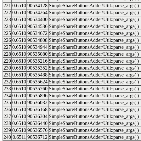
221
0.6510
90534128
SimpleShareButtonsAdder\Util::parse_args( )
222
0.6510
90534264
SimpleShareButtonsAdder\Util::parse_args( )
223
0.6510
90534400
SimpleShareButtonsAdder\Util::parse_args( )
224
0.6510
90534536
SimpleShareButtonsAdder\Util::parse_args( )
225
0.6510
90534672
SimpleShareButtonsAdder\Util::parse_args( )
226
0.6510
90534808
SimpleShareButtonsAdder\Util::parse_args( )
227
0.6510
90534944
SimpleShareButtonsAdder\Util::parse_args( )
228
0.6510
90535080
SimpleShareButtonsAdder\Util::parse_args( )
229
0.6510
90535216
SimpleShareButtonsAdder\Util::parse_args( )
230
0.6510
90535352
SimpleShareButtonsAdder\Util::parse_args( )
231
0.6510
90535488
SimpleShareButtonsAdder\Util::parse_args( )
232
0.6510
90535624
SimpleShareButtonsAdder\Util::parse_args( )
233
0.6510
90535760
SimpleShareButtonsAdder\Util::parse_args( )
234
0.6510
90535896
SimpleShareButtonsAdder\Util::parse_args( )
235
0.6510
90536032
SimpleShareButtonsAdder\Util::parse_args( )
236
0.6510
90536168
SimpleShareButtonsAdder\Util::parse_args( )
237
0.6510
90536304
SimpleShareButtonsAdder\Util::parse_args( )
238
0.6510
90536440
SimpleShareButtonsAdder\Util::parse_args( )
239
0.6510
90536576
SimpleShareButtonsAdder\Util::parse_args( )
240
0.6511
90536712
SimpleShareButtonsAdder\Util::parse_args( )