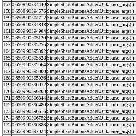
157
0.6508
90394440
SimpleShareButtonsAdder\Util::parse_args( )
158
0.6508
90394576
SimpleShareButtonsAdder\Util::parse_args( )
159
0.6508
90394712
SimpleShareButtonsAdder\Util::parse_args( )
160
0.6508
90394848
SimpleShareButtonsAdder\Util::parse_args( )
161
0.6509
90394984
SimpleShareButtonsAdder\Util::parse_args( )
162
0.6509
90395120
SimpleShareButtonsAdder\Util::parse_args( )
163
0.6509
90395256
SimpleShareButtonsAdder\Util::parse_args( )
164
0.6509
90395392
SimpleShareButtonsAdder\Util::parse_args( )
165
0.6509
90395528
SimpleShareButtonsAdder\Util::parse_args( )
166
0.6509
90395664
SimpleShareButtonsAdder\Util::parse_args( )
167
0.6509
90395800
SimpleShareButtonsAdder\Util::parse_args( )
168
0.6509
90395936
SimpleShareButtonsAdder\Util::parse_args( )
169
0.6509
90396072
SimpleShareButtonsAdder\Util::parse_args( )
170
0.6509
90396208
SimpleShareButtonsAdder\Util::parse_args( )
171
0.6509
90396344
SimpleShareButtonsAdder\Util::parse_args( )
172
0.6509
90396480
SimpleShareButtonsAdder\Util::parse_args( )
173
0.6509
90396616
SimpleShareButtonsAdder\Util::parse_args( )
174
0.6509
90396752
SimpleShareButtonsAdder\Util::parse_args( )
175
0.6509
90396888
SimpleShareButtonsAdder\Util::parse_args( )
176
0.6509
90397024
SimpleShareButtonsAdder\Util::parse_args( )