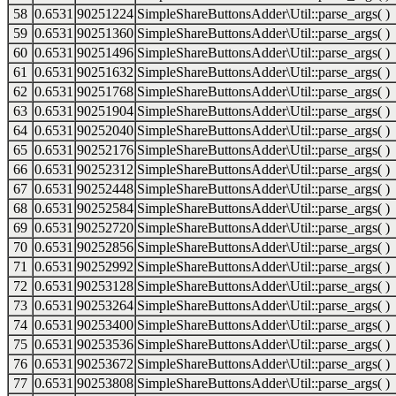
58
0.6531
90251224
SimpleShareButtonsAdder\Util::parse_args( )
59
0.6531
90251360
SimpleShareButtonsAdder\Util::parse_args( )
60
0.6531
90251496
SimpleShareButtonsAdder\Util::parse_args( )
61
0.6531
90251632
SimpleShareButtonsAdder\Util::parse_args( )
62
0.6531
90251768
SimpleShareButtonsAdder\Util::parse_args( )
63
0.6531
90251904
SimpleShareButtonsAdder\Util::parse_args( )
64
0.6531
90252040
SimpleShareButtonsAdder\Util::parse_args( )
65
0.6531
90252176
SimpleShareButtonsAdder\Util::parse_args( )
66
0.6531
90252312
SimpleShareButtonsAdder\Util::parse_args( )
67
0.6531
90252448
SimpleShareButtonsAdder\Util::parse_args( )
68
0.6531
90252584
SimpleShareButtonsAdder\Util::parse_args( )
69
0.6531
90252720
SimpleShareButtonsAdder\Util::parse_args( )
70
0.6531
90252856
SimpleShareButtonsAdder\Util::parse_args( )
71
0.6531
90252992
SimpleShareButtonsAdder\Util::parse_args( )
72
0.6531
90253128
SimpleShareButtonsAdder\Util::parse_args( )
73
0.6531
90253264
SimpleShareButtonsAdder\Util::parse_args( )
74
0.6531
90253400
SimpleShareButtonsAdder\Util::parse_args( )
75
0.6531
90253536
SimpleShareButtonsAdder\Util::parse_args( )
76
0.6531
90253672
SimpleShareButtonsAdder\Util::parse_args( )
77
0.6531
90253808
SimpleShareButtonsAdder\Util::parse_args( )