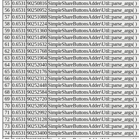
55
0.6531
90250816
SimpleShareButtonsAdder\Util::parse_args( )
56
0.6531
90250952
SimpleShareButtonsAdder\Util::parse_args( )
57
0.6531
90251088
SimpleShareButtonsAdder\Util::parse_args( )
58
0.6531
90251224
SimpleShareButtonsAdder\Util::parse_args( )
59
0.6531
90251360
SimpleShareButtonsAdder\Util::parse_args( )
60
0.6531
90251496
SimpleShareButtonsAdder\Util::parse_args( )
61
0.6531
90251632
SimpleShareButtonsAdder\Util::parse_args( )
62
0.6531
90251768
SimpleShareButtonsAdder\Util::parse_args( )
63
0.6531
90251904
SimpleShareButtonsAdder\Util::parse_args( )
64
0.6531
90252040
SimpleShareButtonsAdder\Util::parse_args( )
65
0.6531
90252176
SimpleShareButtonsAdder\Util::parse_args( )
66
0.6531
90252312
SimpleShareButtonsAdder\Util::parse_args( )
67
0.6531
90252448
SimpleShareButtonsAdder\Util::parse_args( )
68
0.6531
90252584
SimpleShareButtonsAdder\Util::parse_args( )
69
0.6531
90252720
SimpleShareButtonsAdder\Util::parse_args( )
70
0.6531
90252856
SimpleShareButtonsAdder\Util::parse_args( )
71
0.6531
90252992
SimpleShareButtonsAdder\Util::parse_args( )
72
0.6531
90253128
SimpleShareButtonsAdder\Util::parse_args( )
73
0.6531
90253264
SimpleShareButtonsAdder\Util::parse_args( )
74
0.6531
90253400
SimpleShareButtonsAdder\Util::parse_args( )