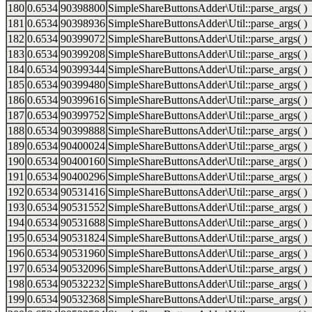
180
0.6534
90398800
SimpleShareButtonsAdder\Util::parse_args( )
181
0.6534
90398936
SimpleShareButtonsAdder\Util::parse_args( )
182
0.6534
90399072
SimpleShareButtonsAdder\Util::parse_args( )
183
0.6534
90399208
SimpleShareButtonsAdder\Util::parse_args( )
184
0.6534
90399344
SimpleShareButtonsAdder\Util::parse_args( )
185
0.6534
90399480
SimpleShareButtonsAdder\Util::parse_args( )
186
0.6534
90399616
SimpleShareButtonsAdder\Util::parse_args( )
187
0.6534
90399752
SimpleShareButtonsAdder\Util::parse_args( )
188
0.6534
90399888
SimpleShareButtonsAdder\Util::parse_args( )
189
0.6534
90400024
SimpleShareButtonsAdder\Util::parse_args( )
190
0.6534
90400160
SimpleShareButtonsAdder\Util::parse_args( )
191
0.6534
90400296
SimpleShareButtonsAdder\Util::parse_args( )
192
0.6534
90531416
SimpleShareButtonsAdder\Util::parse_args( )
193
0.6534
90531552
SimpleShareButtonsAdder\Util::parse_args( )
194
0.6534
90531688
SimpleShareButtonsAdder\Util::parse_args( )
195
0.6534
90531824
SimpleShareButtonsAdder\Util::parse_args( )
196
0.6534
90531960
SimpleShareButtonsAdder\Util::parse_args( )
197
0.6534
90532096
SimpleShareButtonsAdder\Util::parse_args( )
198
0.6534
90532232
SimpleShareButtonsAdder\Util::parse_args( )
199
0.6534
90532368
SimpleShareButtonsAdder\Util::parse_args( )