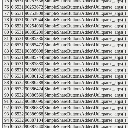
75
0.6531
90253536
SimpleShareButtonsAdder\Util::parse_args( )
76
0.6531
90253672
SimpleShareButtonsAdder\Util::parse_args( )
77
0.6531
90253808
SimpleShareButtonsAdder\Util::parse_args( )
78
0.6531
90253944
SimpleShareButtonsAdder\Util::parse_args( )
79
0.6531
90254080
SimpleShareButtonsAdder\Util::parse_args( )
80
0.6531
90385200
SimpleShareButtonsAdder\Util::parse_args( )
81
0.6531
90385336
SimpleShareButtonsAdder\Util::parse_args( )
82
0.6531
90385472
SimpleShareButtonsAdder\Util::parse_args( )
83
0.6531
90385608
SimpleShareButtonsAdder\Util::parse_args( )
84
0.6531
90385744
SimpleShareButtonsAdder\Util::parse_args( )
85
0.6531
90385880
SimpleShareButtonsAdder\Util::parse_args( )
86
0.6531
90386016
SimpleShareButtonsAdder\Util::parse_args( )
87
0.6531
90386152
SimpleShareButtonsAdder\Util::parse_args( )
88
0.6532
90386288
SimpleShareButtonsAdder\Util::parse_args( )
89
0.6532
90386424
SimpleShareButtonsAdder\Util::parse_args( )
90
0.6532
90386560
SimpleShareButtonsAdder\Util::parse_args( )
91
0.6532
90386696
SimpleShareButtonsAdder\Util::parse_args( )
92
0.6532
90386832
SimpleShareButtonsAdder\Util::parse_args( )
93
0.6532
90386968
SimpleShareButtonsAdder\Util::parse_args( )
94
0.6532
90387104
SimpleShareButtonsAdder\Util::parse_args( )
95
0.6532
90387240
SimpleShareButtonsAdder\Util::parse_args( )