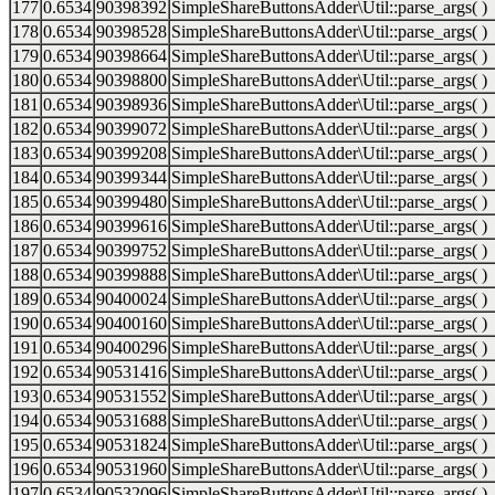
177
0.6534
90398392
SimpleShareButtonsAdder\Util::parse_args( )
178
0.6534
90398528
SimpleShareButtonsAdder\Util::parse_args( )
179
0.6534
90398664
SimpleShareButtonsAdder\Util::parse_args( )
180
0.6534
90398800
SimpleShareButtonsAdder\Util::parse_args( )
181
0.6534
90398936
SimpleShareButtonsAdder\Util::parse_args( )
182
0.6534
90399072
SimpleShareButtonsAdder\Util::parse_args( )
183
0.6534
90399208
SimpleShareButtonsAdder\Util::parse_args( )
184
0.6534
90399344
SimpleShareButtonsAdder\Util::parse_args( )
185
0.6534
90399480
SimpleShareButtonsAdder\Util::parse_args( )
186
0.6534
90399616
SimpleShareButtonsAdder\Util::parse_args( )
187
0.6534
90399752
SimpleShareButtonsAdder\Util::parse_args( )
188
0.6534
90399888
SimpleShareButtonsAdder\Util::parse_args( )
189
0.6534
90400024
SimpleShareButtonsAdder\Util::parse_args( )
190
0.6534
90400160
SimpleShareButtonsAdder\Util::parse_args( )
191
0.6534
90400296
SimpleShareButtonsAdder\Util::parse_args( )
192
0.6534
90531416
SimpleShareButtonsAdder\Util::parse_args( )
193
0.6534
90531552
SimpleShareButtonsAdder\Util::parse_args( )
194
0.6534
90531688
SimpleShareButtonsAdder\Util::parse_args( )
195
0.6534
90531824
SimpleShareButtonsAdder\Util::parse_args( )
196
0.6534
90531960
SimpleShareButtonsAdder\Util::parse_args( )
197
0.6534
90532096
SimpleShareButtonsAdder\Util::parse_args( )