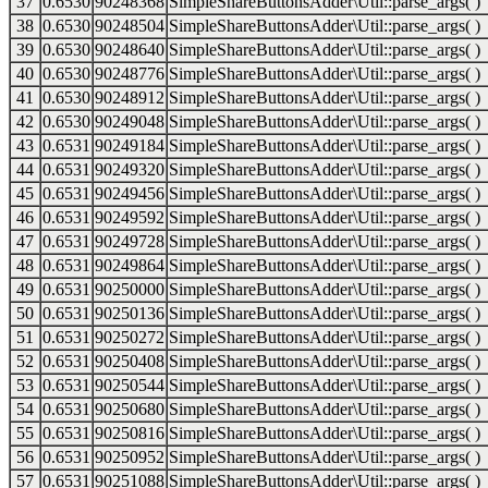
37
0.6530
90248368
SimpleShareButtonsAdder\Util::parse_args( )
38
0.6530
90248504
SimpleShareButtonsAdder\Util::parse_args( )
39
0.6530
90248640
SimpleShareButtonsAdder\Util::parse_args( )
40
0.6530
90248776
SimpleShareButtonsAdder\Util::parse_args( )
41
0.6530
90248912
SimpleShareButtonsAdder\Util::parse_args( )
42
0.6530
90249048
SimpleShareButtonsAdder\Util::parse_args( )
43
0.6531
90249184
SimpleShareButtonsAdder\Util::parse_args( )
44
0.6531
90249320
SimpleShareButtonsAdder\Util::parse_args( )
45
0.6531
90249456
SimpleShareButtonsAdder\Util::parse_args( )
46
0.6531
90249592
SimpleShareButtonsAdder\Util::parse_args( )
47
0.6531
90249728
SimpleShareButtonsAdder\Util::parse_args( )
48
0.6531
90249864
SimpleShareButtonsAdder\Util::parse_args( )
49
0.6531
90250000
SimpleShareButtonsAdder\Util::parse_args( )
50
0.6531
90250136
SimpleShareButtonsAdder\Util::parse_args( )
51
0.6531
90250272
SimpleShareButtonsAdder\Util::parse_args( )
52
0.6531
90250408
SimpleShareButtonsAdder\Util::parse_args( )
53
0.6531
90250544
SimpleShareButtonsAdder\Util::parse_args( )
54
0.6531
90250680
SimpleShareButtonsAdder\Util::parse_args( )
55
0.6531
90250816
SimpleShareButtonsAdder\Util::parse_args( )
56
0.6531
90250952
SimpleShareButtonsAdder\Util::parse_args( )
57
0.6531
90251088
SimpleShareButtonsAdder\Util::parse_args( )