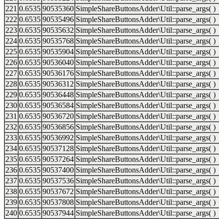
221
0.6535
90535360
SimpleShareButtonsAdder\Util::parse_args( )
222
0.6535
90535496
SimpleShareButtonsAdder\Util::parse_args( )
223
0.6535
90535632
SimpleShareButtonsAdder\Util::parse_args( )
224
0.6535
90535768
SimpleShareButtonsAdder\Util::parse_args( )
225
0.6535
90535904
SimpleShareButtonsAdder\Util::parse_args( )
226
0.6535
90536040
SimpleShareButtonsAdder\Util::parse_args( )
227
0.6535
90536176
SimpleShareButtonsAdder\Util::parse_args( )
228
0.6535
90536312
SimpleShareButtonsAdder\Util::parse_args( )
229
0.6535
90536448
SimpleShareButtonsAdder\Util::parse_args( )
230
0.6535
90536584
SimpleShareButtonsAdder\Util::parse_args( )
231
0.6535
90536720
SimpleShareButtonsAdder\Util::parse_args( )
232
0.6535
90536856
SimpleShareButtonsAdder\Util::parse_args( )
233
0.6535
90536992
SimpleShareButtonsAdder\Util::parse_args( )
234
0.6535
90537128
SimpleShareButtonsAdder\Util::parse_args( )
235
0.6535
90537264
SimpleShareButtonsAdder\Util::parse_args( )
236
0.6535
90537400
SimpleShareButtonsAdder\Util::parse_args( )
237
0.6535
90537536
SimpleShareButtonsAdder\Util::parse_args( )
238
0.6535
90537672
SimpleShareButtonsAdder\Util::parse_args( )
239
0.6535
90537808
SimpleShareButtonsAdder\Util::parse_args( )
240
0.6535
90537944
SimpleShareButtonsAdder\Util::parse_args( )