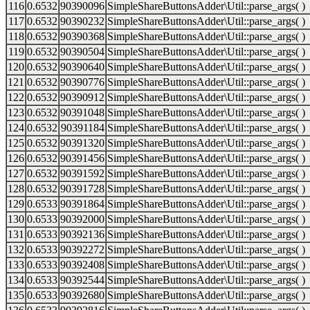
116
0.6532
90390096
SimpleShareButtonsAdder\Util::parse_args( )
117
0.6532
90390232
SimpleShareButtonsAdder\Util::parse_args( )
118
0.6532
90390368
SimpleShareButtonsAdder\Util::parse_args( )
119
0.6532
90390504
SimpleShareButtonsAdder\Util::parse_args( )
120
0.6532
90390640
SimpleShareButtonsAdder\Util::parse_args( )
121
0.6532
90390776
SimpleShareButtonsAdder\Util::parse_args( )
122
0.6532
90390912
SimpleShareButtonsAdder\Util::parse_args( )
123
0.6532
90391048
SimpleShareButtonsAdder\Util::parse_args( )
124
0.6532
90391184
SimpleShareButtonsAdder\Util::parse_args( )
125
0.6532
90391320
SimpleShareButtonsAdder\Util::parse_args( )
126
0.6532
90391456
SimpleShareButtonsAdder\Util::parse_args( )
127
0.6532
90391592
SimpleShareButtonsAdder\Util::parse_args( )
128
0.6532
90391728
SimpleShareButtonsAdder\Util::parse_args( )
129
0.6533
90391864
SimpleShareButtonsAdder\Util::parse_args( )
130
0.6533
90392000
SimpleShareButtonsAdder\Util::parse_args( )
131
0.6533
90392136
SimpleShareButtonsAdder\Util::parse_args( )
132
0.6533
90392272
SimpleShareButtonsAdder\Util::parse_args( )
133
0.6533
90392408
SimpleShareButtonsAdder\Util::parse_args( )
134
0.6533
90392544
SimpleShareButtonsAdder\Util::parse_args( )
135
0.6533
90392680
SimpleShareButtonsAdder\Util::parse_args( )