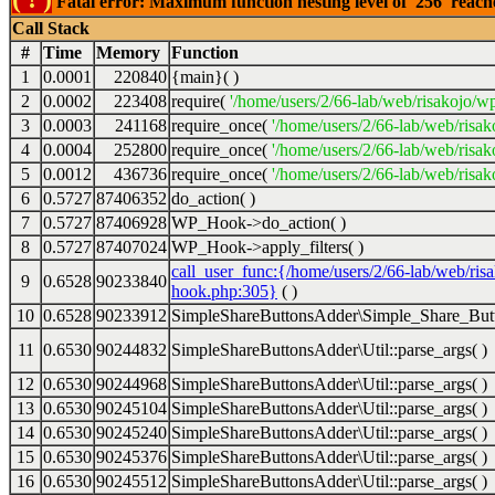
Fatal error: Maximum function nesting level of '256' reac
Call Stack
#
Time
Memory
Function
1
0.0001
220840
{main}( )
2
0.0002
223408
require(
'/home/users/2/66-lab/web/risakojo/w
3
0.0003
241168
require_once(
'/home/users/2/66-lab/web/risak
4
0.0004
252800
require_once(
'/home/users/2/66-lab/web/risak
5
0.0012
436736
require_once(
'/home/users/2/66-lab/web/risak
6
0.5727
87406352
do_action( )
7
0.5727
87406928
WP_Hook->do_action( )
8
0.5727
87407024
WP_Hook->apply_filters( )
call_user_func:{/home/users/2/66-lab/web/ris
9
0.6528
90233840
hook.php:305}
( )
10
0.6528
90233912
SimpleShareButtonsAdder\Simple_Share_Butt
11
0.6530
90244832
SimpleShareButtonsAdder\Util::parse_args( )
12
0.6530
90244968
SimpleShareButtonsAdder\Util::parse_args( )
13
0.6530
90245104
SimpleShareButtonsAdder\Util::parse_args( )
14
0.6530
90245240
SimpleShareButtonsAdder\Util::parse_args( )
15
0.6530
90245376
SimpleShareButtonsAdder\Util::parse_args( )
16
0.6530
90245512
SimpleShareButtonsAdder\Util::parse_args( )