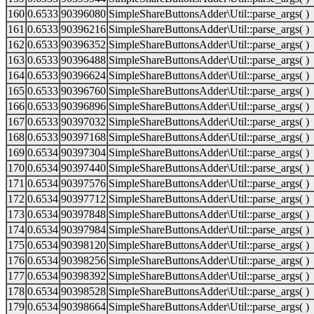
160
0.6533
90396080
SimpleShareButtonsAdder\Util::parse_args( )
161
0.6533
90396216
SimpleShareButtonsAdder\Util::parse_args( )
162
0.6533
90396352
SimpleShareButtonsAdder\Util::parse_args( )
163
0.6533
90396488
SimpleShareButtonsAdder\Util::parse_args( )
164
0.6533
90396624
SimpleShareButtonsAdder\Util::parse_args( )
165
0.6533
90396760
SimpleShareButtonsAdder\Util::parse_args( )
166
0.6533
90396896
SimpleShareButtonsAdder\Util::parse_args( )
167
0.6533
90397032
SimpleShareButtonsAdder\Util::parse_args( )
168
0.6533
90397168
SimpleShareButtonsAdder\Util::parse_args( )
169
0.6534
90397304
SimpleShareButtonsAdder\Util::parse_args( )
170
0.6534
90397440
SimpleShareButtonsAdder\Util::parse_args( )
171
0.6534
90397576
SimpleShareButtonsAdder\Util::parse_args( )
172
0.6534
90397712
SimpleShareButtonsAdder\Util::parse_args( )
173
0.6534
90397848
SimpleShareButtonsAdder\Util::parse_args( )
174
0.6534
90397984
SimpleShareButtonsAdder\Util::parse_args( )
175
0.6534
90398120
SimpleShareButtonsAdder\Util::parse_args( )
176
0.6534
90398256
SimpleShareButtonsAdder\Util::parse_args( )
177
0.6534
90398392
SimpleShareButtonsAdder\Util::parse_args( )
178
0.6534
90398528
SimpleShareButtonsAdder\Util::parse_args( )
179
0.6534
90398664
SimpleShareButtonsAdder\Util::parse_args( )