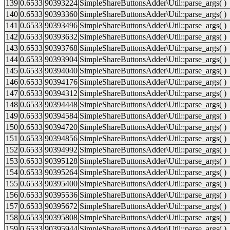
139
0.6533
90393224
SimpleShareButtonsAdder\Util::parse_args( )
140
0.6533
90393360
SimpleShareButtonsAdder\Util::parse_args( )
141
0.6533
90393496
SimpleShareButtonsAdder\Util::parse_args( )
142
0.6533
90393632
SimpleShareButtonsAdder\Util::parse_args( )
143
0.6533
90393768
SimpleShareButtonsAdder\Util::parse_args( )
144
0.6533
90393904
SimpleShareButtonsAdder\Util::parse_args( )
145
0.6533
90394040
SimpleShareButtonsAdder\Util::parse_args( )
146
0.6533
90394176
SimpleShareButtonsAdder\Util::parse_args( )
147
0.6533
90394312
SimpleShareButtonsAdder\Util::parse_args( )
148
0.6533
90394448
SimpleShareButtonsAdder\Util::parse_args( )
149
0.6533
90394584
SimpleShareButtonsAdder\Util::parse_args( )
150
0.6533
90394720
SimpleShareButtonsAdder\Util::parse_args( )
151
0.6533
90394856
SimpleShareButtonsAdder\Util::parse_args( )
152
0.6533
90394992
SimpleShareButtonsAdder\Util::parse_args( )
153
0.6533
90395128
SimpleShareButtonsAdder\Util::parse_args( )
154
0.6533
90395264
SimpleShareButtonsAdder\Util::parse_args( )
155
0.6533
90395400
SimpleShareButtonsAdder\Util::parse_args( )
156
0.6533
90395536
SimpleShareButtonsAdder\Util::parse_args( )
157
0.6533
90395672
SimpleShareButtonsAdder\Util::parse_args( )
158
0.6533
90395808
SimpleShareButtonsAdder\Util::parse_args( )
159
0.6533
90395944
SimpleShareButtonsAdder\Util::parse_args( )