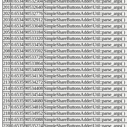
200
0.6534
90532504
SimpleShareButtonsAdder\Util::parse_args( )
201
0.6534
90532640
SimpleShareButtonsAdder\Util::parse_args( )
202
0.6534
90532776
SimpleShareButtonsAdder\Util::parse_args( )
203
0.6534
90532912
SimpleShareButtonsAdder\Util::parse_args( )
204
0.6534
90533048
SimpleShareButtonsAdder\Util::parse_args( )
205
0.6534
90533184
SimpleShareButtonsAdder\Util::parse_args( )
206
0.6534
90533320
SimpleShareButtonsAdder\Util::parse_args( )
207
0.6534
90533456
SimpleShareButtonsAdder\Util::parse_args( )
208
0.6534
90533592
SimpleShareButtonsAdder\Util::parse_args( )
209
0.6534
90533728
SimpleShareButtonsAdder\Util::parse_args( )
210
0.6534
90533864
SimpleShareButtonsAdder\Util::parse_args( )
211
0.6534
90534000
SimpleShareButtonsAdder\Util::parse_args( )
212
0.6535
90534136
SimpleShareButtonsAdder\Util::parse_args( )
213
0.6535
90534272
SimpleShareButtonsAdder\Util::parse_args( )
214
0.6535
90534408
SimpleShareButtonsAdder\Util::parse_args( )
215
0.6535
90534544
SimpleShareButtonsAdder\Util::parse_args( )
216
0.6535
90534680
SimpleShareButtonsAdder\Util::parse_args( )
217
0.6535
90534816
SimpleShareButtonsAdder\Util::parse_args( )
218
0.6535
90534952
SimpleShareButtonsAdder\Util::parse_args( )
219
0.6535
90535088
SimpleShareButtonsAdder\Util::parse_args( )
220
0.6535
90535224
SimpleShareButtonsAdder\Util::parse_args( )