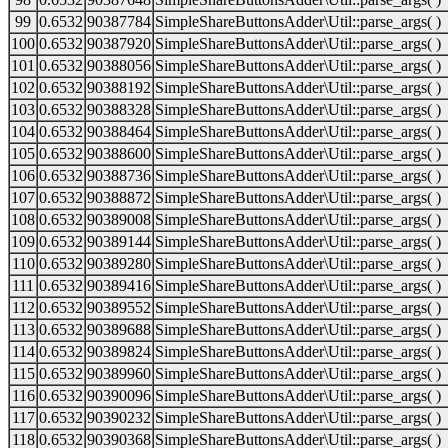
99
0.6532
90387784
SimpleShareButtonsAdder\Util::parse_args( )
100
0.6532
90387920
SimpleShareButtonsAdder\Util::parse_args( )
101
0.6532
90388056
SimpleShareButtonsAdder\Util::parse_args( )
102
0.6532
90388192
SimpleShareButtonsAdder\Util::parse_args( )
103
0.6532
90388328
SimpleShareButtonsAdder\Util::parse_args( )
104
0.6532
90388464
SimpleShareButtonsAdder\Util::parse_args( )
105
0.6532
90388600
SimpleShareButtonsAdder\Util::parse_args( )
106
0.6532
90388736
SimpleShareButtonsAdder\Util::parse_args( )
107
0.6532
90388872
SimpleShareButtonsAdder\Util::parse_args( )
108
0.6532
90389008
SimpleShareButtonsAdder\Util::parse_args( )
109
0.6532
90389144
SimpleShareButtonsAdder\Util::parse_args( )
110
0.6532
90389280
SimpleShareButtonsAdder\Util::parse_args( )
111
0.6532
90389416
SimpleShareButtonsAdder\Util::parse_args( )
112
0.6532
90389552
SimpleShareButtonsAdder\Util::parse_args( )
113
0.6532
90389688
SimpleShareButtonsAdder\Util::parse_args( )
114
0.6532
90389824
SimpleShareButtonsAdder\Util::parse_args( )
115
0.6532
90389960
SimpleShareButtonsAdder\Util::parse_args( )
116
0.6532
90390096
SimpleShareButtonsAdder\Util::parse_args( )
117
0.6532
90390232
SimpleShareButtonsAdder\Util::parse_args( )
118
0.6532
90390368
SimpleShareButtonsAdder\Util::parse_args( )