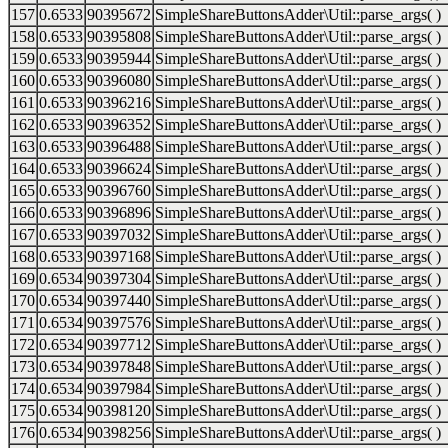
157
0.6533
90395672
SimpleShareButtonsAdder\Util::parse_args( )
158
0.6533
90395808
SimpleShareButtonsAdder\Util::parse_args( )
159
0.6533
90395944
SimpleShareButtonsAdder\Util::parse_args( )
160
0.6533
90396080
SimpleShareButtonsAdder\Util::parse_args( )
161
0.6533
90396216
SimpleShareButtonsAdder\Util::parse_args( )
162
0.6533
90396352
SimpleShareButtonsAdder\Util::parse_args( )
163
0.6533
90396488
SimpleShareButtonsAdder\Util::parse_args( )
164
0.6533
90396624
SimpleShareButtonsAdder\Util::parse_args( )
165
0.6533
90396760
SimpleShareButtonsAdder\Util::parse_args( )
166
0.6533
90396896
SimpleShareButtonsAdder\Util::parse_args( )
167
0.6533
90397032
SimpleShareButtonsAdder\Util::parse_args( )
168
0.6533
90397168
SimpleShareButtonsAdder\Util::parse_args( )
169
0.6534
90397304
SimpleShareButtonsAdder\Util::parse_args( )
170
0.6534
90397440
SimpleShareButtonsAdder\Util::parse_args( )
171
0.6534
90397576
SimpleShareButtonsAdder\Util::parse_args( )
172
0.6534
90397712
SimpleShareButtonsAdder\Util::parse_args( )
173
0.6534
90397848
SimpleShareButtonsAdder\Util::parse_args( )
174
0.6534
90397984
SimpleShareButtonsAdder\Util::parse_args( )
175
0.6534
90398120
SimpleShareButtonsAdder\Util::parse_args( )
176
0.6534
90398256
SimpleShareButtonsAdder\Util::parse_args( )