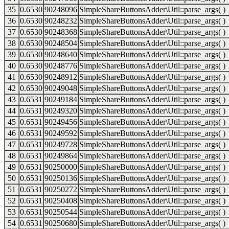
35
0.6530
90248096
SimpleShareButtonsAdder\Util::parse_args( )
36
0.6530
90248232
SimpleShareButtonsAdder\Util::parse_args( )
37
0.6530
90248368
SimpleShareButtonsAdder\Util::parse_args( )
38
0.6530
90248504
SimpleShareButtonsAdder\Util::parse_args( )
39
0.6530
90248640
SimpleShareButtonsAdder\Util::parse_args( )
40
0.6530
90248776
SimpleShareButtonsAdder\Util::parse_args( )
41
0.6530
90248912
SimpleShareButtonsAdder\Util::parse_args( )
42
0.6530
90249048
SimpleShareButtonsAdder\Util::parse_args( )
43
0.6531
90249184
SimpleShareButtonsAdder\Util::parse_args( )
44
0.6531
90249320
SimpleShareButtonsAdder\Util::parse_args( )
45
0.6531
90249456
SimpleShareButtonsAdder\Util::parse_args( )
46
0.6531
90249592
SimpleShareButtonsAdder\Util::parse_args( )
47
0.6531
90249728
SimpleShareButtonsAdder\Util::parse_args( )
48
0.6531
90249864
SimpleShareButtonsAdder\Util::parse_args( )
49
0.6531
90250000
SimpleShareButtonsAdder\Util::parse_args( )
50
0.6531
90250136
SimpleShareButtonsAdder\Util::parse_args( )
51
0.6531
90250272
SimpleShareButtonsAdder\Util::parse_args( )
52
0.6531
90250408
SimpleShareButtonsAdder\Util::parse_args( )
53
0.6531
90250544
SimpleShareButtonsAdder\Util::parse_args( )
54
0.6531
90250680
SimpleShareButtonsAdder\Util::parse_args( )