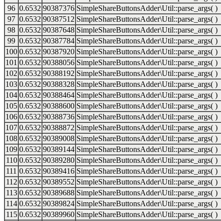
96
0.6532
90387376
SimpleShareButtonsAdder\Util::parse_args( )
97
0.6532
90387512
SimpleShareButtonsAdder\Util::parse_args( )
98
0.6532
90387648
SimpleShareButtonsAdder\Util::parse_args( )
99
0.6532
90387784
SimpleShareButtonsAdder\Util::parse_args( )
100
0.6532
90387920
SimpleShareButtonsAdder\Util::parse_args( )
101
0.6532
90388056
SimpleShareButtonsAdder\Util::parse_args( )
102
0.6532
90388192
SimpleShareButtonsAdder\Util::parse_args( )
103
0.6532
90388328
SimpleShareButtonsAdder\Util::parse_args( )
104
0.6532
90388464
SimpleShareButtonsAdder\Util::parse_args( )
105
0.6532
90388600
SimpleShareButtonsAdder\Util::parse_args( )
106
0.6532
90388736
SimpleShareButtonsAdder\Util::parse_args( )
107
0.6532
90388872
SimpleShareButtonsAdder\Util::parse_args( )
108
0.6532
90389008
SimpleShareButtonsAdder\Util::parse_args( )
109
0.6532
90389144
SimpleShareButtonsAdder\Util::parse_args( )
110
0.6532
90389280
SimpleShareButtonsAdder\Util::parse_args( )
111
0.6532
90389416
SimpleShareButtonsAdder\Util::parse_args( )
112
0.6532
90389552
SimpleShareButtonsAdder\Util::parse_args( )
113
0.6532
90389688
SimpleShareButtonsAdder\Util::parse_args( )
114
0.6532
90389824
SimpleShareButtonsAdder\Util::parse_args( )
115
0.6532
90389960
SimpleShareButtonsAdder\Util::parse_args( )