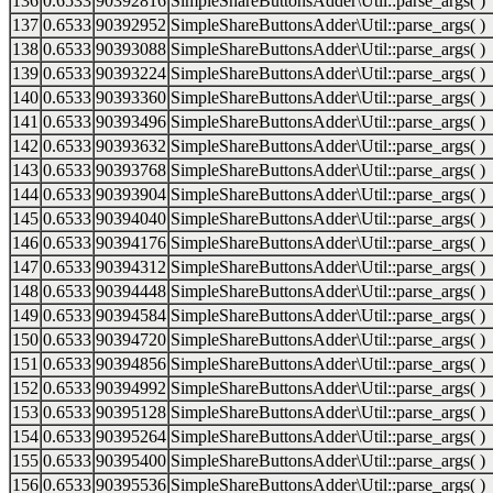
136
0.6533
90392816
SimpleShareButtonsAdder\Util::parse_args( )
137
0.6533
90392952
SimpleShareButtonsAdder\Util::parse_args( )
138
0.6533
90393088
SimpleShareButtonsAdder\Util::parse_args( )
139
0.6533
90393224
SimpleShareButtonsAdder\Util::parse_args( )
140
0.6533
90393360
SimpleShareButtonsAdder\Util::parse_args( )
141
0.6533
90393496
SimpleShareButtonsAdder\Util::parse_args( )
142
0.6533
90393632
SimpleShareButtonsAdder\Util::parse_args( )
143
0.6533
90393768
SimpleShareButtonsAdder\Util::parse_args( )
144
0.6533
90393904
SimpleShareButtonsAdder\Util::parse_args( )
145
0.6533
90394040
SimpleShareButtonsAdder\Util::parse_args( )
146
0.6533
90394176
SimpleShareButtonsAdder\Util::parse_args( )
147
0.6533
90394312
SimpleShareButtonsAdder\Util::parse_args( )
148
0.6533
90394448
SimpleShareButtonsAdder\Util::parse_args( )
149
0.6533
90394584
SimpleShareButtonsAdder\Util::parse_args( )
150
0.6533
90394720
SimpleShareButtonsAdder\Util::parse_args( )
151
0.6533
90394856
SimpleShareButtonsAdder\Util::parse_args( )
152
0.6533
90394992
SimpleShareButtonsAdder\Util::parse_args( )
153
0.6533
90395128
SimpleShareButtonsAdder\Util::parse_args( )
154
0.6533
90395264
SimpleShareButtonsAdder\Util::parse_args( )
155
0.6533
90395400
SimpleShareButtonsAdder\Util::parse_args( )
156
0.6533
90395536
SimpleShareButtonsAdder\Util::parse_args( )