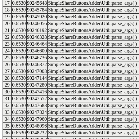
17
0.6530
90245648
SimpleShareButtonsAdder\Util::parse_args( )
18
0.6530
90245784
SimpleShareButtonsAdder\Util::parse_args( )
19
0.6530
90245920
SimpleShareButtonsAdder\Util::parse_args( )
20
0.6530
90246056
SimpleShareButtonsAdder\Util::parse_args( )
21
0.6530
90246192
SimpleShareButtonsAdder\Util::parse_args( )
22
0.6530
90246328
SimpleShareButtonsAdder\Util::parse_args( )
23
0.6530
90246464
SimpleShareButtonsAdder\Util::parse_args( )
24
0.6530
90246600
SimpleShareButtonsAdder\Util::parse_args( )
25
0.6530
90246736
SimpleShareButtonsAdder\Util::parse_args( )
26
0.6530
90246872
SimpleShareButtonsAdder\Util::parse_args( )
27
0.6530
90247008
SimpleShareButtonsAdder\Util::parse_args( )
28
0.6530
90247144
SimpleShareButtonsAdder\Util::parse_args( )
29
0.6530
90247280
SimpleShareButtonsAdder\Util::parse_args( )
30
0.6530
90247416
SimpleShareButtonsAdder\Util::parse_args( )
31
0.6530
90247552
SimpleShareButtonsAdder\Util::parse_args( )
32
0.6530
90247688
SimpleShareButtonsAdder\Util::parse_args( )
33
0.6530
90247824
SimpleShareButtonsAdder\Util::parse_args( )
34
0.6530
90247960
SimpleShareButtonsAdder\Util::parse_args( )
35
0.6530
90248096
SimpleShareButtonsAdder\Util::parse_args( )
36
0.6530
90248232
SimpleShareButtonsAdder\Util::parse_args( )