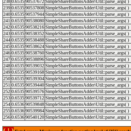
238
0.6535
90537672
SimpleShareButtonsAdder\Util::parse_args( )
239
0.6535
90537808
SimpleShareButtonsAdder\Util::parse_args( )
240
0.6535
90537944
SimpleShareButtonsAdder\Util::parse_args( )
241
0.6535
90538080
SimpleShareButtonsAdder\Util::parse_args( )
242
0.6535
90538216
SimpleShareButtonsAdder\Util::parse_args( )
243
0.6535
90538352
SimpleShareButtonsAdder\Util::parse_args( )
244
0.6535
90538488
SimpleShareButtonsAdder\Util::parse_args( )
245
0.6535
90538624
SimpleShareButtonsAdder\Util::parse_args( )
246
0.6535
90538760
SimpleShareButtonsAdder\Util::parse_args( )
247
0.6535
90538896
SimpleShareButtonsAdder\Util::parse_args( )
248
0.6535
90539032
SimpleShareButtonsAdder\Util::parse_args( )
249
0.6535
90539168
SimpleShareButtonsAdder\Util::parse_args( )
250
0.6535
90539304
SimpleShareButtonsAdder\Util::parse_args( )
251
0.6535
90539440
SimpleShareButtonsAdder\Util::parse_args( )
252
0.6535
90539576
SimpleShareButtonsAdder\Util::parse_args( )
253
0.6535
90539712
SimpleShareButtonsAdder\Util::parse_args( )
254
0.6536
90539848
SimpleShareButtonsAdder\Util::parse_args( )
255
0.6536
90539984
SimpleShareButtonsAdder\Util::parse_args( )
256
0.6536
90540120
SimpleShareButtonsAdder\Util::parse_args( )
( ! )