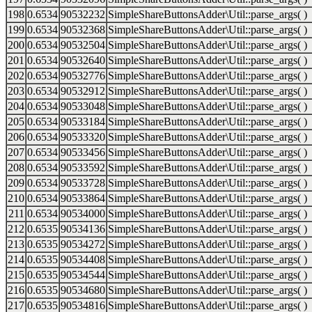
198
0.6534
90532232
SimpleShareButtonsAdder\Util::parse_args( )
199
0.6534
90532368
SimpleShareButtonsAdder\Util::parse_args( )
200
0.6534
90532504
SimpleShareButtonsAdder\Util::parse_args( )
201
0.6534
90532640
SimpleShareButtonsAdder\Util::parse_args( )
202
0.6534
90532776
SimpleShareButtonsAdder\Util::parse_args( )
203
0.6534
90532912
SimpleShareButtonsAdder\Util::parse_args( )
204
0.6534
90533048
SimpleShareButtonsAdder\Util::parse_args( )
205
0.6534
90533184
SimpleShareButtonsAdder\Util::parse_args( )
206
0.6534
90533320
SimpleShareButtonsAdder\Util::parse_args( )
207
0.6534
90533456
SimpleShareButtonsAdder\Util::parse_args( )
208
0.6534
90533592
SimpleShareButtonsAdder\Util::parse_args( )
209
0.6534
90533728
SimpleShareButtonsAdder\Util::parse_args( )
210
0.6534
90533864
SimpleShareButtonsAdder\Util::parse_args( )
211
0.6534
90534000
SimpleShareButtonsAdder\Util::parse_args( )
212
0.6535
90534136
SimpleShareButtonsAdder\Util::parse_args( )
213
0.6535
90534272
SimpleShareButtonsAdder\Util::parse_args( )
214
0.6535
90534408
SimpleShareButtonsAdder\Util::parse_args( )
215
0.6535
90534544
SimpleShareButtonsAdder\Util::parse_args( )
216
0.6535
90534680
SimpleShareButtonsAdder\Util::parse_args( )
217
0.6535
90534816
SimpleShareButtonsAdder\Util::parse_args( )