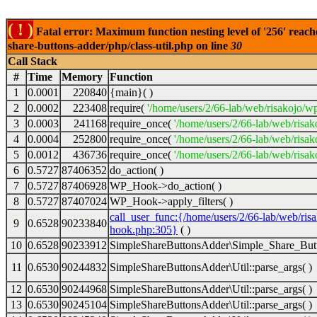
( ! )
Fatal error: Maximum function nesting level of '256' reach
share-buttons-adder/php/class-util.php on line
30
Call Stack
#
Time
Memory
Function
1
0.0001
220840
{main}( )
2
0.0002
223408
require(
'/home/users/2/66-lab/web/risakojo/w
3
0.0003
241168
require_once(
'/home/users/2/66-lab/web/risak
4
0.0004
252800
require_once(
'/home/users/2/66-lab/web/risak
5
0.0012
436736
require_once(
'/home/users/2/66-lab/web/risak
6
0.5727
87406352
do_action( )
7
0.5727
87406928
WP_Hook->do_action( )
8
0.5727
87407024
WP_Hook->apply_filters( )
call_user_func:{/home/users/2/66-lab/web/ris
9
0.6528
90233840
hook.php:305}
( )
10
0.6528
90233912
SimpleShareButtonsAdder\Simple_Share_Butt
11
0.6530
90244832
SimpleShareButtonsAdder\Util::parse_args( )
12
0.6530
90244968
SimpleShareButtonsAdder\Util::parse_args( )
13
0.6530
90245104
SimpleShareButtonsAdder\Util::parse_args( )