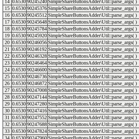
14
0.6530
90245240
SimpleShareButtonsAdder\Util::parse_args( )
15
0.6530
90245376
SimpleShareButtonsAdder\Util::parse_args( )
16
0.6530
90245512
SimpleShareButtonsAdder\Util::parse_args( )
17
0.6530
90245648
SimpleShareButtonsAdder\Util::parse_args( )
18
0.6530
90245784
SimpleShareButtonsAdder\Util::parse_args( )
19
0.6530
90245920
SimpleShareButtonsAdder\Util::parse_args( )
20
0.6530
90246056
SimpleShareButtonsAdder\Util::parse_args( )
21
0.6530
90246192
SimpleShareButtonsAdder\Util::parse_args( )
22
0.6530
90246328
SimpleShareButtonsAdder\Util::parse_args( )
23
0.6530
90246464
SimpleShareButtonsAdder\Util::parse_args( )
24
0.6530
90246600
SimpleShareButtonsAdder\Util::parse_args( )
25
0.6530
90246736
SimpleShareButtonsAdder\Util::parse_args( )
26
0.6530
90246872
SimpleShareButtonsAdder\Util::parse_args( )
27
0.6530
90247008
SimpleShareButtonsAdder\Util::parse_args( )
28
0.6530
90247144
SimpleShareButtonsAdder\Util::parse_args( )
29
0.6530
90247280
SimpleShareButtonsAdder\Util::parse_args( )
30
0.6530
90247416
SimpleShareButtonsAdder\Util::parse_args( )
31
0.6530
90247552
SimpleShareButtonsAdder\Util::parse_args( )
32
0.6530
90247688
SimpleShareButtonsAdder\Util::parse_args( )
33
0.6530
90247824
SimpleShareButtonsAdder\Util::parse_args( )
34
0.6530
90247960
SimpleShareButtonsAdder\Util::parse_args( )