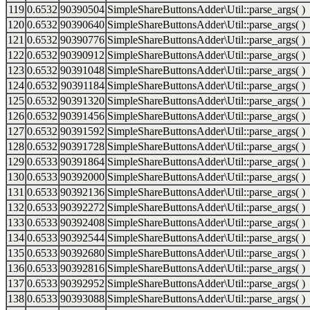
119
0.6532
90390504
SimpleShareButtonsAdder\Util::parse_args( )
120
0.6532
90390640
SimpleShareButtonsAdder\Util::parse_args( )
121
0.6532
90390776
SimpleShareButtonsAdder\Util::parse_args( )
122
0.6532
90390912
SimpleShareButtonsAdder\Util::parse_args( )
123
0.6532
90391048
SimpleShareButtonsAdder\Util::parse_args( )
124
0.6532
90391184
SimpleShareButtonsAdder\Util::parse_args( )
125
0.6532
90391320
SimpleShareButtonsAdder\Util::parse_args( )
126
0.6532
90391456
SimpleShareButtonsAdder\Util::parse_args( )
127
0.6532
90391592
SimpleShareButtonsAdder\Util::parse_args( )
128
0.6532
90391728
SimpleShareButtonsAdder\Util::parse_args( )
129
0.6533
90391864
SimpleShareButtonsAdder\Util::parse_args( )
130
0.6533
90392000
SimpleShareButtonsAdder\Util::parse_args( )
131
0.6533
90392136
SimpleShareButtonsAdder\Util::parse_args( )
132
0.6533
90392272
SimpleShareButtonsAdder\Util::parse_args( )
133
0.6533
90392408
SimpleShareButtonsAdder\Util::parse_args( )
134
0.6533
90392544
SimpleShareButtonsAdder\Util::parse_args( )
135
0.6533
90392680
SimpleShareButtonsAdder\Util::parse_args( )
136
0.6533
90392816
SimpleShareButtonsAdder\Util::parse_args( )
137
0.6533
90392952
SimpleShareButtonsAdder\Util::parse_args( )
138
0.6533
90393088
SimpleShareButtonsAdder\Util::parse_args( )