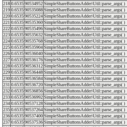
218
0.6535
90534952
SimpleShareButtonsAdder\Util::parse_args( )
219
0.6535
90535088
SimpleShareButtonsAdder\Util::parse_args( )
220
0.6535
90535224
SimpleShareButtonsAdder\Util::parse_args( )
221
0.6535
90535360
SimpleShareButtonsAdder\Util::parse_args( )
222
0.6535
90535496
SimpleShareButtonsAdder\Util::parse_args( )
223
0.6535
90535632
SimpleShareButtonsAdder\Util::parse_args( )
224
0.6535
90535768
SimpleShareButtonsAdder\Util::parse_args( )
225
0.6535
90535904
SimpleShareButtonsAdder\Util::parse_args( )
226
0.6535
90536040
SimpleShareButtonsAdder\Util::parse_args( )
227
0.6535
90536176
SimpleShareButtonsAdder\Util::parse_args( )
228
0.6535
90536312
SimpleShareButtonsAdder\Util::parse_args( )
229
0.6535
90536448
SimpleShareButtonsAdder\Util::parse_args( )
230
0.6535
90536584
SimpleShareButtonsAdder\Util::parse_args( )
231
0.6535
90536720
SimpleShareButtonsAdder\Util::parse_args( )
232
0.6535
90536856
SimpleShareButtonsAdder\Util::parse_args( )
233
0.6535
90536992
SimpleShareButtonsAdder\Util::parse_args( )
234
0.6535
90537128
SimpleShareButtonsAdder\Util::parse_args( )
235
0.6535
90537264
SimpleShareButtonsAdder\Util::parse_args( )
236
0.6535
90537400
SimpleShareButtonsAdder\Util::parse_args( )
237
0.6535
90537536
SimpleShareButtonsAdder\Util::parse_args( )