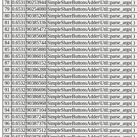
78
0.6531
90253944
SimpleShareButtonsAdder\Util::parse_args( )
79
0.6531
90254080
SimpleShareButtonsAdder\Util::parse_args( )
80
0.6531
90385200
SimpleShareButtonsAdder\Util::parse_args( )
81
0.6531
90385336
SimpleShareButtonsAdder\Util::parse_args( )
82
0.6531
90385472
SimpleShareButtonsAdder\Util::parse_args( )
83
0.6531
90385608
SimpleShareButtonsAdder\Util::parse_args( )
84
0.6531
90385744
SimpleShareButtonsAdder\Util::parse_args( )
85
0.6531
90385880
SimpleShareButtonsAdder\Util::parse_args( )
86
0.6531
90386016
SimpleShareButtonsAdder\Util::parse_args( )
87
0.6531
90386152
SimpleShareButtonsAdder\Util::parse_args( )
88
0.6532
90386288
SimpleShareButtonsAdder\Util::parse_args( )
89
0.6532
90386424
SimpleShareButtonsAdder\Util::parse_args( )
90
0.6532
90386560
SimpleShareButtonsAdder\Util::parse_args( )
91
0.6532
90386696
SimpleShareButtonsAdder\Util::parse_args( )
92
0.6532
90386832
SimpleShareButtonsAdder\Util::parse_args( )
93
0.6532
90386968
SimpleShareButtonsAdder\Util::parse_args( )
94
0.6532
90387104
SimpleShareButtonsAdder\Util::parse_args( )
95
0.6532
90387240
SimpleShareButtonsAdder\Util::parse_args( )
96
0.6532
90387376
SimpleShareButtonsAdder\Util::parse_args( )
97
0.6532
90387512
SimpleShareButtonsAdder\Util::parse_args( )
98
0.6532
90387648
SimpleShareButtonsAdder\Util::parse_args( )