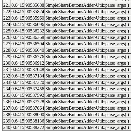
221
0.6415
90535688
SimpleShareButtonsAdder\Util::parse_args( )
222
0.6415
90535824
SimpleShareButtonsAdder\Util::parse_args( )
223
0.6415
90535960
SimpleShareButtonsAdder\Util::parse_args( )
224
0.6415
90536096
SimpleShareButtonsAdder\Util::parse_args( )
225
0.6415
90536232
SimpleShareButtonsAdder\Util::parse_args( )
226
0.6415
90536368
SimpleShareButtonsAdder\Util::parse_args( )
227
0.6415
90536504
SimpleShareButtonsAdder\Util::parse_args( )
228
0.6415
90536640
SimpleShareButtonsAdder\Util::parse_args( )
229
0.6415
90536776
SimpleShareButtonsAdder\Util::parse_args( )
230
0.6415
90536912
SimpleShareButtonsAdder\Util::parse_args( )
231
0.6415
90537048
SimpleShareButtonsAdder\Util::parse_args( )
232
0.6415
90537184
SimpleShareButtonsAdder\Util::parse_args( )
233
0.6415
90537320
SimpleShareButtonsAdder\Util::parse_args( )
234
0.6415
90537456
SimpleShareButtonsAdder\Util::parse_args( )
235
0.6415
90537592
SimpleShareButtonsAdder\Util::parse_args( )
236
0.6415
90537728
SimpleShareButtonsAdder\Util::parse_args( )
237
0.6415
90537864
SimpleShareButtonsAdder\Util::parse_args( )
238
0.6415
90538000
SimpleShareButtonsAdder\Util::parse_args( )
239
0.6415
90538136
SimpleShareButtonsAdder\Util::parse_args( )
240
0.6415
90538272
SimpleShareButtonsAdder\Util::parse_args( )