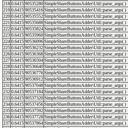
218
0.6415
90535280
SimpleShareButtonsAdder\Util::parse_args( )
219
0.6415
90535416
SimpleShareButtonsAdder\Util::parse_args( )
220
0.6415
90535552
SimpleShareButtonsAdder\Util::parse_args( )
221
0.6415
90535688
SimpleShareButtonsAdder\Util::parse_args( )
222
0.6415
90535824
SimpleShareButtonsAdder\Util::parse_args( )
223
0.6415
90535960
SimpleShareButtonsAdder\Util::parse_args( )
224
0.6415
90536096
SimpleShareButtonsAdder\Util::parse_args( )
225
0.6415
90536232
SimpleShareButtonsAdder\Util::parse_args( )
226
0.6415
90536368
SimpleShareButtonsAdder\Util::parse_args( )
227
0.6415
90536504
SimpleShareButtonsAdder\Util::parse_args( )
228
0.6415
90536640
SimpleShareButtonsAdder\Util::parse_args( )
229
0.6415
90536776
SimpleShareButtonsAdder\Util::parse_args( )
230
0.6415
90536912
SimpleShareButtonsAdder\Util::parse_args( )
231
0.6415
90537048
SimpleShareButtonsAdder\Util::parse_args( )
232
0.6415
90537184
SimpleShareButtonsAdder\Util::parse_args( )
233
0.6415
90537320
SimpleShareButtonsAdder\Util::parse_args( )
234
0.6415
90537456
SimpleShareButtonsAdder\Util::parse_args( )
235
0.6415
90537592
SimpleShareButtonsAdder\Util::parse_args( )
236
0.6415
90537728
SimpleShareButtonsAdder\Util::parse_args( )
237
0.6415
90537864
SimpleShareButtonsAdder\Util::parse_args( )