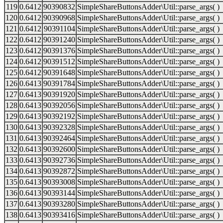
119
0.6412
90390832
SimpleShareButtonsAdder\Util::parse_args( )
120
0.6412
90390968
SimpleShareButtonsAdder\Util::parse_args( )
121
0.6412
90391104
SimpleShareButtonsAdder\Util::parse_args( )
122
0.6412
90391240
SimpleShareButtonsAdder\Util::parse_args( )
123
0.6412
90391376
SimpleShareButtonsAdder\Util::parse_args( )
124
0.6412
90391512
SimpleShareButtonsAdder\Util::parse_args( )
125
0.6412
90391648
SimpleShareButtonsAdder\Util::parse_args( )
126
0.6413
90391784
SimpleShareButtonsAdder\Util::parse_args( )
127
0.6413
90391920
SimpleShareButtonsAdder\Util::parse_args( )
128
0.6413
90392056
SimpleShareButtonsAdder\Util::parse_args( )
129
0.6413
90392192
SimpleShareButtonsAdder\Util::parse_args( )
130
0.6413
90392328
SimpleShareButtonsAdder\Util::parse_args( )
131
0.6413
90392464
SimpleShareButtonsAdder\Util::parse_args( )
132
0.6413
90392600
SimpleShareButtonsAdder\Util::parse_args( )
133
0.6413
90392736
SimpleShareButtonsAdder\Util::parse_args( )
134
0.6413
90392872
SimpleShareButtonsAdder\Util::parse_args( )
135
0.6413
90393008
SimpleShareButtonsAdder\Util::parse_args( )
136
0.6413
90393144
SimpleShareButtonsAdder\Util::parse_args( )
137
0.6413
90393280
SimpleShareButtonsAdder\Util::parse_args( )
138
0.6413
90393416
SimpleShareButtonsAdder\Util::parse_args( )