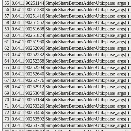
55
0.6411
90251144
SimpleShareButtonsAdder\Util::parse_args( )
56
0.6411
90251280
SimpleShareButtonsAdder\Util::parse_args( )
57
0.6411
90251416
SimpleShareButtonsAdder\Util::parse_args( )
58
0.6411
90251552
SimpleShareButtonsAdder\Util::parse_args( )
59
0.6411
90251688
SimpleShareButtonsAdder\Util::parse_args( )
60
0.6411
90251824
SimpleShareButtonsAdder\Util::parse_args( )
61
0.6411
90251960
SimpleShareButtonsAdder\Util::parse_args( )
62
0.6411
90252096
SimpleShareButtonsAdder\Util::parse_args( )
63
0.6411
90252232
SimpleShareButtonsAdder\Util::parse_args( )
64
0.6411
90252368
SimpleShareButtonsAdder\Util::parse_args( )
65
0.6411
90252504
SimpleShareButtonsAdder\Util::parse_args( )
66
0.6411
90252640
SimpleShareButtonsAdder\Util::parse_args( )
67
0.6411
90252776
SimpleShareButtonsAdder\Util::parse_args( )
68
0.6411
90252912
SimpleShareButtonsAdder\Util::parse_args( )
69
0.6411
90253048
SimpleShareButtonsAdder\Util::parse_args( )
70
0.6411
90253184
SimpleShareButtonsAdder\Util::parse_args( )
71
0.6411
90253320
SimpleShareButtonsAdder\Util::parse_args( )
72
0.6411
90253456
SimpleShareButtonsAdder\Util::parse_args( )
73
0.6411
90253592
SimpleShareButtonsAdder\Util::parse_args( )
74
0.6411
90253728
SimpleShareButtonsAdder\Util::parse_args( )