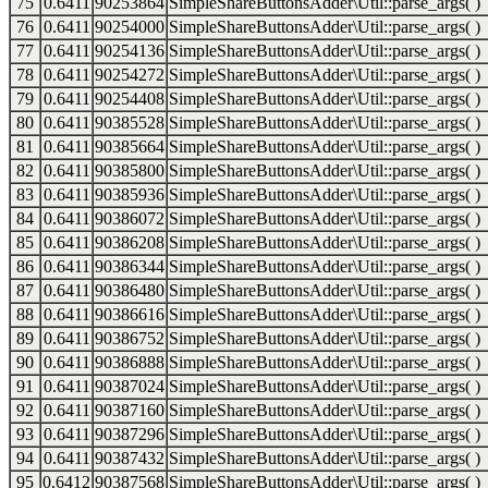
75
0.6411
90253864
SimpleShareButtonsAdder\Util::parse_args( )
76
0.6411
90254000
SimpleShareButtonsAdder\Util::parse_args( )
77
0.6411
90254136
SimpleShareButtonsAdder\Util::parse_args( )
78
0.6411
90254272
SimpleShareButtonsAdder\Util::parse_args( )
79
0.6411
90254408
SimpleShareButtonsAdder\Util::parse_args( )
80
0.6411
90385528
SimpleShareButtonsAdder\Util::parse_args( )
81
0.6411
90385664
SimpleShareButtonsAdder\Util::parse_args( )
82
0.6411
90385800
SimpleShareButtonsAdder\Util::parse_args( )
83
0.6411
90385936
SimpleShareButtonsAdder\Util::parse_args( )
84
0.6411
90386072
SimpleShareButtonsAdder\Util::parse_args( )
85
0.6411
90386208
SimpleShareButtonsAdder\Util::parse_args( )
86
0.6411
90386344
SimpleShareButtonsAdder\Util::parse_args( )
87
0.6411
90386480
SimpleShareButtonsAdder\Util::parse_args( )
88
0.6411
90386616
SimpleShareButtonsAdder\Util::parse_args( )
89
0.6411
90386752
SimpleShareButtonsAdder\Util::parse_args( )
90
0.6411
90386888
SimpleShareButtonsAdder\Util::parse_args( )
91
0.6411
90387024
SimpleShareButtonsAdder\Util::parse_args( )
92
0.6411
90387160
SimpleShareButtonsAdder\Util::parse_args( )
93
0.6411
90387296
SimpleShareButtonsAdder\Util::parse_args( )
94
0.6411
90387432
SimpleShareButtonsAdder\Util::parse_args( )
95
0.6412
90387568
SimpleShareButtonsAdder\Util::parse_args( )