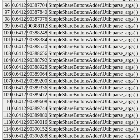
96
0.6412
90387704
SimpleShareButtonsAdder\Util::parse_args( )
97
0.6412
90387840
SimpleShareButtonsAdder\Util::parse_args( )
98
0.6412
90387976
SimpleShareButtonsAdder\Util::parse_args( )
99
0.6412
90388112
SimpleShareButtonsAdder\Util::parse_args( )
100
0.6412
90388248
SimpleShareButtonsAdder\Util::parse_args( )
101
0.6412
90388384
SimpleShareButtonsAdder\Util::parse_args( )
102
0.6412
90388520
SimpleShareButtonsAdder\Util::parse_args( )
103
0.6412
90388656
SimpleShareButtonsAdder\Util::parse_args( )
104
0.6412
90388792
SimpleShareButtonsAdder\Util::parse_args( )
105
0.6412
90388928
SimpleShareButtonsAdder\Util::parse_args( )
106
0.6412
90389064
SimpleShareButtonsAdder\Util::parse_args( )
107
0.6412
90389200
SimpleShareButtonsAdder\Util::parse_args( )
108
0.6412
90389336
SimpleShareButtonsAdder\Util::parse_args( )
109
0.6412
90389472
SimpleShareButtonsAdder\Util::parse_args( )
110
0.6412
90389608
SimpleShareButtonsAdder\Util::parse_args( )
111
0.6412
90389744
SimpleShareButtonsAdder\Util::parse_args( )
112
0.6412
90389880
SimpleShareButtonsAdder\Util::parse_args( )
113
0.6412
90390016
SimpleShareButtonsAdder\Util::parse_args( )
114
0.6412
90390152
SimpleShareButtonsAdder\Util::parse_args( )
115
0.6412
90390288
SimpleShareButtonsAdder\Util::parse_args( )