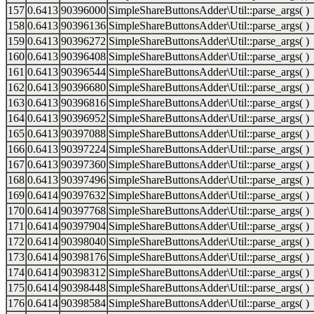
157
0.6413
90396000
SimpleShareButtonsAdder\Util::parse_args( )
158
0.6413
90396136
SimpleShareButtonsAdder\Util::parse_args( )
159
0.6413
90396272
SimpleShareButtonsAdder\Util::parse_args( )
160
0.6413
90396408
SimpleShareButtonsAdder\Util::parse_args( )
161
0.6413
90396544
SimpleShareButtonsAdder\Util::parse_args( )
162
0.6413
90396680
SimpleShareButtonsAdder\Util::parse_args( )
163
0.6413
90396816
SimpleShareButtonsAdder\Util::parse_args( )
164
0.6413
90396952
SimpleShareButtonsAdder\Util::parse_args( )
165
0.6413
90397088
SimpleShareButtonsAdder\Util::parse_args( )
166
0.6413
90397224
SimpleShareButtonsAdder\Util::parse_args( )
167
0.6413
90397360
SimpleShareButtonsAdder\Util::parse_args( )
168
0.6413
90397496
SimpleShareButtonsAdder\Util::parse_args( )
169
0.6414
90397632
SimpleShareButtonsAdder\Util::parse_args( )
170
0.6414
90397768
SimpleShareButtonsAdder\Util::parse_args( )
171
0.6414
90397904
SimpleShareButtonsAdder\Util::parse_args( )
172
0.6414
90398040
SimpleShareButtonsAdder\Util::parse_args( )
173
0.6414
90398176
SimpleShareButtonsAdder\Util::parse_args( )
174
0.6414
90398312
SimpleShareButtonsAdder\Util::parse_args( )
175
0.6414
90398448
SimpleShareButtonsAdder\Util::parse_args( )
176
0.6414
90398584
SimpleShareButtonsAdder\Util::parse_args( )