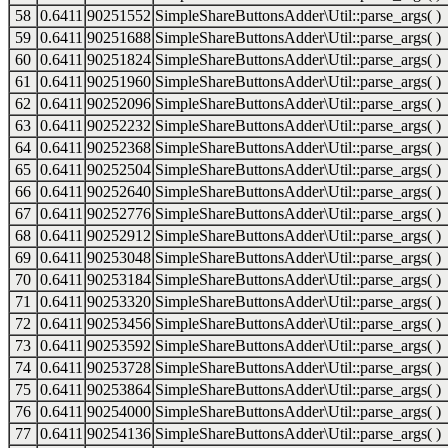
58
0.6411
90251552
SimpleShareButtonsAdder\Util::parse_args( )
59
0.6411
90251688
SimpleShareButtonsAdder\Util::parse_args( )
60
0.6411
90251824
SimpleShareButtonsAdder\Util::parse_args( )
61
0.6411
90251960
SimpleShareButtonsAdder\Util::parse_args( )
62
0.6411
90252096
SimpleShareButtonsAdder\Util::parse_args( )
63
0.6411
90252232
SimpleShareButtonsAdder\Util::parse_args( )
64
0.6411
90252368
SimpleShareButtonsAdder\Util::parse_args( )
65
0.6411
90252504
SimpleShareButtonsAdder\Util::parse_args( )
66
0.6411
90252640
SimpleShareButtonsAdder\Util::parse_args( )
67
0.6411
90252776
SimpleShareButtonsAdder\Util::parse_args( )
68
0.6411
90252912
SimpleShareButtonsAdder\Util::parse_args( )
69
0.6411
90253048
SimpleShareButtonsAdder\Util::parse_args( )
70
0.6411
90253184
SimpleShareButtonsAdder\Util::parse_args( )
71
0.6411
90253320
SimpleShareButtonsAdder\Util::parse_args( )
72
0.6411
90253456
SimpleShareButtonsAdder\Util::parse_args( )
73
0.6411
90253592
SimpleShareButtonsAdder\Util::parse_args( )
74
0.6411
90253728
SimpleShareButtonsAdder\Util::parse_args( )
75
0.6411
90253864
SimpleShareButtonsAdder\Util::parse_args( )
76
0.6411
90254000
SimpleShareButtonsAdder\Util::parse_args( )
77
0.6411
90254136
SimpleShareButtonsAdder\Util::parse_args( )