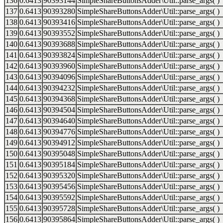
136
0.6413
90393144
SimpleShareButtonsAdder\Util::parse_args( )
137
0.6413
90393280
SimpleShareButtonsAdder\Util::parse_args( )
138
0.6413
90393416
SimpleShareButtonsAdder\Util::parse_args( )
139
0.6413
90393552
SimpleShareButtonsAdder\Util::parse_args( )
140
0.6413
90393688
SimpleShareButtonsAdder\Util::parse_args( )
141
0.6413
90393824
SimpleShareButtonsAdder\Util::parse_args( )
142
0.6413
90393960
SimpleShareButtonsAdder\Util::parse_args( )
143
0.6413
90394096
SimpleShareButtonsAdder\Util::parse_args( )
144
0.6413
90394232
SimpleShareButtonsAdder\Util::parse_args( )
145
0.6413
90394368
SimpleShareButtonsAdder\Util::parse_args( )
146
0.6413
90394504
SimpleShareButtonsAdder\Util::parse_args( )
147
0.6413
90394640
SimpleShareButtonsAdder\Util::parse_args( )
148
0.6413
90394776
SimpleShareButtonsAdder\Util::parse_args( )
149
0.6413
90394912
SimpleShareButtonsAdder\Util::parse_args( )
150
0.6413
90395048
SimpleShareButtonsAdder\Util::parse_args( )
151
0.6413
90395184
SimpleShareButtonsAdder\Util::parse_args( )
152
0.6413
90395320
SimpleShareButtonsAdder\Util::parse_args( )
153
0.6413
90395456
SimpleShareButtonsAdder\Util::parse_args( )
154
0.6413
90395592
SimpleShareButtonsAdder\Util::parse_args( )
155
0.6413
90395728
SimpleShareButtonsAdder\Util::parse_args( )
156
0.6413
90395864
SimpleShareButtonsAdder\Util::parse_args( )