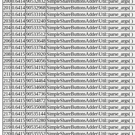
200
0.6414
90532832
SimpleShareButtonsAdder\Util::parse_args( )
201
0.6414
90532968
SimpleShareButtonsAdder\Util::parse_args( )
202
0.6414
90533104
SimpleShareButtonsAdder\Util::parse_args( )
203
0.6414
90533240
SimpleShareButtonsAdder\Util::parse_args( )
204
0.6414
90533376
SimpleShareButtonsAdder\Util::parse_args( )
205
0.6414
90533512
SimpleShareButtonsAdder\Util::parse_args( )
206
0.6414
90533648
SimpleShareButtonsAdder\Util::parse_args( )
207
0.6415
90533784
SimpleShareButtonsAdder\Util::parse_args( )
208
0.6415
90533920
SimpleShareButtonsAdder\Util::parse_args( )
209
0.6415
90534056
SimpleShareButtonsAdder\Util::parse_args( )
210
0.6415
90534192
SimpleShareButtonsAdder\Util::parse_args( )
211
0.6415
90534328
SimpleShareButtonsAdder\Util::parse_args( )
212
0.6415
90534464
SimpleShareButtonsAdder\Util::parse_args( )
213
0.6415
90534600
SimpleShareButtonsAdder\Util::parse_args( )
214
0.6415
90534736
SimpleShareButtonsAdder\Util::parse_args( )
215
0.6415
90534872
SimpleShareButtonsAdder\Util::parse_args( )
216
0.6415
90535008
SimpleShareButtonsAdder\Util::parse_args( )
217
0.6415
90535144
SimpleShareButtonsAdder\Util::parse_args( )
218
0.6415
90535280
SimpleShareButtonsAdder\Util::parse_args( )
219
0.6415
90535416
SimpleShareButtonsAdder\Util::parse_args( )
220
0.6415
90535552
SimpleShareButtonsAdder\Util::parse_args( )