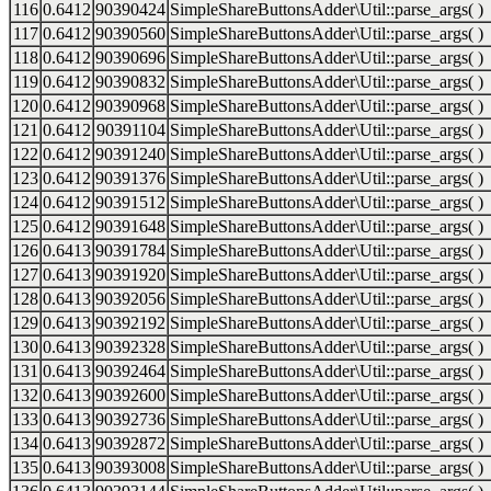
116
0.6412
90390424
SimpleShareButtonsAdder\Util::parse_args( )
117
0.6412
90390560
SimpleShareButtonsAdder\Util::parse_args( )
118
0.6412
90390696
SimpleShareButtonsAdder\Util::parse_args( )
119
0.6412
90390832
SimpleShareButtonsAdder\Util::parse_args( )
120
0.6412
90390968
SimpleShareButtonsAdder\Util::parse_args( )
121
0.6412
90391104
SimpleShareButtonsAdder\Util::parse_args( )
122
0.6412
90391240
SimpleShareButtonsAdder\Util::parse_args( )
123
0.6412
90391376
SimpleShareButtonsAdder\Util::parse_args( )
124
0.6412
90391512
SimpleShareButtonsAdder\Util::parse_args( )
125
0.6412
90391648
SimpleShareButtonsAdder\Util::parse_args( )
126
0.6413
90391784
SimpleShareButtonsAdder\Util::parse_args( )
127
0.6413
90391920
SimpleShareButtonsAdder\Util::parse_args( )
128
0.6413
90392056
SimpleShareButtonsAdder\Util::parse_args( )
129
0.6413
90392192
SimpleShareButtonsAdder\Util::parse_args( )
130
0.6413
90392328
SimpleShareButtonsAdder\Util::parse_args( )
131
0.6413
90392464
SimpleShareButtonsAdder\Util::parse_args( )
132
0.6413
90392600
SimpleShareButtonsAdder\Util::parse_args( )
133
0.6413
90392736
SimpleShareButtonsAdder\Util::parse_args( )
134
0.6413
90392872
SimpleShareButtonsAdder\Util::parse_args( )
135
0.6413
90393008
SimpleShareButtonsAdder\Util::parse_args( )