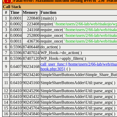
Fatal error: Maximum function nesting level of '256' reac
Call Stack
#
Time
Memory
Function
1
0.0001
220840
{main}( )
2
0.0002
223408
require(
'/home/users/2/66-lab/web/risakojo/w
3
0.0003
241168
require_once(
'/home/users/2/66-lab/web/risak
4
0.0004
252800
require_once(
'/home/users/2/66-lab/web/risak
5
0.0011
436736
require_once(
'/home/users/2/66-lab/web/risak
6
0.5596
87406448
do_action( )
7
0.5596
87407024
WP_Hook->do_action( )
8
0.5596
87407120
WP_Hook->apply_filters( )
call_user_func:{/home/users/2/66-lab/web/ris
9
0.6407
90234168
hook.php:305}
( )
10
0.6407
90234240
SimpleShareButtonsAdder\Simple_Share_Butt
11
0.6410
90245160
SimpleShareButtonsAdder\Util::parse_args( )
12
0.6410
90245296
SimpleShareButtonsAdder\Util::parse_args( )
13
0.6410
90245432
SimpleShareButtonsAdder\Util::parse_args( )
14
0.6410
90245568
SimpleShareButtonsAdder\Util::parse_args( )
15
0.6410
90245704
SimpleShareButtonsAdder\Util::parse_args( )
16
0.6410
90245840
SimpleShareButtonsAdder\Util::parse_args( )