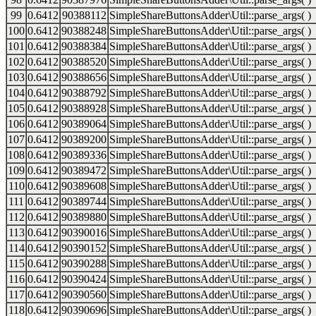
99
0.6412
90388112
SimpleShareButtonsAdder\Util::parse_args( )
100
0.6412
90388248
SimpleShareButtonsAdder\Util::parse_args( )
101
0.6412
90388384
SimpleShareButtonsAdder\Util::parse_args( )
102
0.6412
90388520
SimpleShareButtonsAdder\Util::parse_args( )
103
0.6412
90388656
SimpleShareButtonsAdder\Util::parse_args( )
104
0.6412
90388792
SimpleShareButtonsAdder\Util::parse_args( )
105
0.6412
90388928
SimpleShareButtonsAdder\Util::parse_args( )
106
0.6412
90389064
SimpleShareButtonsAdder\Util::parse_args( )
107
0.6412
90389200
SimpleShareButtonsAdder\Util::parse_args( )
108
0.6412
90389336
SimpleShareButtonsAdder\Util::parse_args( )
109
0.6412
90389472
SimpleShareButtonsAdder\Util::parse_args( )
110
0.6412
90389608
SimpleShareButtonsAdder\Util::parse_args( )
111
0.6412
90389744
SimpleShareButtonsAdder\Util::parse_args( )
112
0.6412
90389880
SimpleShareButtonsAdder\Util::parse_args( )
113
0.6412
90390016
SimpleShareButtonsAdder\Util::parse_args( )
114
0.6412
90390152
SimpleShareButtonsAdder\Util::parse_args( )
115
0.6412
90390288
SimpleShareButtonsAdder\Util::parse_args( )
116
0.6412
90390424
SimpleShareButtonsAdder\Util::parse_args( )
117
0.6412
90390560
SimpleShareButtonsAdder\Util::parse_args( )
118
0.6412
90390696
SimpleShareButtonsAdder\Util::parse_args( )