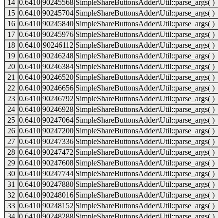
14
0.6410
90245568
SimpleShareButtonsAdder\Util::parse_args( )
15
0.6410
90245704
SimpleShareButtonsAdder\Util::parse_args( )
16
0.6410
90245840
SimpleShareButtonsAdder\Util::parse_args( )
17
0.6410
90245976
SimpleShareButtonsAdder\Util::parse_args( )
18
0.6410
90246112
SimpleShareButtonsAdder\Util::parse_args( )
19
0.6410
90246248
SimpleShareButtonsAdder\Util::parse_args( )
20
0.6410
90246384
SimpleShareButtonsAdder\Util::parse_args( )
21
0.6410
90246520
SimpleShareButtonsAdder\Util::parse_args( )
22
0.6410
90246656
SimpleShareButtonsAdder\Util::parse_args( )
23
0.6410
90246792
SimpleShareButtonsAdder\Util::parse_args( )
24
0.6410
90246928
SimpleShareButtonsAdder\Util::parse_args( )
25
0.6410
90247064
SimpleShareButtonsAdder\Util::parse_args( )
26
0.6410
90247200
SimpleShareButtonsAdder\Util::parse_args( )
27
0.6410
90247336
SimpleShareButtonsAdder\Util::parse_args( )
28
0.6410
90247472
SimpleShareButtonsAdder\Util::parse_args( )
29
0.6410
90247608
SimpleShareButtonsAdder\Util::parse_args( )
30
0.6410
90247744
SimpleShareButtonsAdder\Util::parse_args( )
31
0.6410
90247880
SimpleShareButtonsAdder\Util::parse_args( )
32
0.6410
90248016
SimpleShareButtonsAdder\Util::parse_args( )
33
0.6410
90248152
SimpleShareButtonsAdder\Util::parse_args( )
34
0.6410
90248288
SimpleShareButtonsAdder\Util::parse_args( )