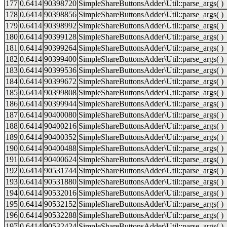
177
0.6414
90398720
SimpleShareButtonsAdder\Util::parse_args( )
178
0.6414
90398856
SimpleShareButtonsAdder\Util::parse_args( )
179
0.6414
90398992
SimpleShareButtonsAdder\Util::parse_args( )
180
0.6414
90399128
SimpleShareButtonsAdder\Util::parse_args( )
181
0.6414
90399264
SimpleShareButtonsAdder\Util::parse_args( )
182
0.6414
90399400
SimpleShareButtonsAdder\Util::parse_args( )
183
0.6414
90399536
SimpleShareButtonsAdder\Util::parse_args( )
184
0.6414
90399672
SimpleShareButtonsAdder\Util::parse_args( )
185
0.6414
90399808
SimpleShareButtonsAdder\Util::parse_args( )
186
0.6414
90399944
SimpleShareButtonsAdder\Util::parse_args( )
187
0.6414
90400080
SimpleShareButtonsAdder\Util::parse_args( )
188
0.6414
90400216
SimpleShareButtonsAdder\Util::parse_args( )
189
0.6414
90400352
SimpleShareButtonsAdder\Util::parse_args( )
190
0.6414
90400488
SimpleShareButtonsAdder\Util::parse_args( )
191
0.6414
90400624
SimpleShareButtonsAdder\Util::parse_args( )
192
0.6414
90531744
SimpleShareButtonsAdder\Util::parse_args( )
193
0.6414
90531880
SimpleShareButtonsAdder\Util::parse_args( )
194
0.6414
90532016
SimpleShareButtonsAdder\Util::parse_args( )
195
0.6414
90532152
SimpleShareButtonsAdder\Util::parse_args( )
196
0.6414
90532288
SimpleShareButtonsAdder\Util::parse_args( )
197
0.6414
90532424
SimpleShareButtonsAdder\Util::parse_args( )