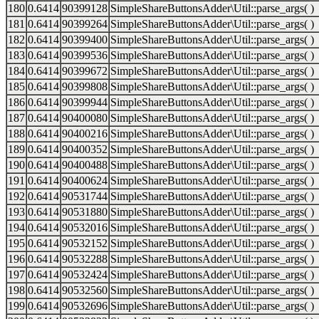
180
0.6414
90399128
SimpleShareButtonsAdder\Util::parse_args( )
181
0.6414
90399264
SimpleShareButtonsAdder\Util::parse_args( )
182
0.6414
90399400
SimpleShareButtonsAdder\Util::parse_args( )
183
0.6414
90399536
SimpleShareButtonsAdder\Util::parse_args( )
184
0.6414
90399672
SimpleShareButtonsAdder\Util::parse_args( )
185
0.6414
90399808
SimpleShareButtonsAdder\Util::parse_args( )
186
0.6414
90399944
SimpleShareButtonsAdder\Util::parse_args( )
187
0.6414
90400080
SimpleShareButtonsAdder\Util::parse_args( )
188
0.6414
90400216
SimpleShareButtonsAdder\Util::parse_args( )
189
0.6414
90400352
SimpleShareButtonsAdder\Util::parse_args( )
190
0.6414
90400488
SimpleShareButtonsAdder\Util::parse_args( )
191
0.6414
90400624
SimpleShareButtonsAdder\Util::parse_args( )
192
0.6414
90531744
SimpleShareButtonsAdder\Util::parse_args( )
193
0.6414
90531880
SimpleShareButtonsAdder\Util::parse_args( )
194
0.6414
90532016
SimpleShareButtonsAdder\Util::parse_args( )
195
0.6414
90532152
SimpleShareButtonsAdder\Util::parse_args( )
196
0.6414
90532288
SimpleShareButtonsAdder\Util::parse_args( )
197
0.6414
90532424
SimpleShareButtonsAdder\Util::parse_args( )
198
0.6414
90532560
SimpleShareButtonsAdder\Util::parse_args( )
199
0.6414
90532696
SimpleShareButtonsAdder\Util::parse_args( )