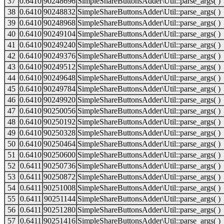
37
0.6410
90248696
SimpleShareButtonsAdder\Util::parse_args( )
38
0.6410
90248832
SimpleShareButtonsAdder\Util::parse_args( )
39
0.6410
90248968
SimpleShareButtonsAdder\Util::parse_args( )
40
0.6410
90249104
SimpleShareButtonsAdder\Util::parse_args( )
41
0.6410
90249240
SimpleShareButtonsAdder\Util::parse_args( )
42
0.6410
90249376
SimpleShareButtonsAdder\Util::parse_args( )
43
0.6410
90249512
SimpleShareButtonsAdder\Util::parse_args( )
44
0.6410
90249648
SimpleShareButtonsAdder\Util::parse_args( )
45
0.6410
90249784
SimpleShareButtonsAdder\Util::parse_args( )
46
0.6410
90249920
SimpleShareButtonsAdder\Util::parse_args( )
47
0.6410
90250056
SimpleShareButtonsAdder\Util::parse_args( )
48
0.6410
90250192
SimpleShareButtonsAdder\Util::parse_args( )
49
0.6410
90250328
SimpleShareButtonsAdder\Util::parse_args( )
50
0.6410
90250464
SimpleShareButtonsAdder\Util::parse_args( )
51
0.6410
90250600
SimpleShareButtonsAdder\Util::parse_args( )
52
0.6411
90250736
SimpleShareButtonsAdder\Util::parse_args( )
53
0.6411
90250872
SimpleShareButtonsAdder\Util::parse_args( )
54
0.6411
90251008
SimpleShareButtonsAdder\Util::parse_args( )
55
0.6411
90251144
SimpleShareButtonsAdder\Util::parse_args( )
56
0.6411
90251280
SimpleShareButtonsAdder\Util::parse_args( )
57
0.6411
90251416
SimpleShareButtonsAdder\Util::parse_args( )