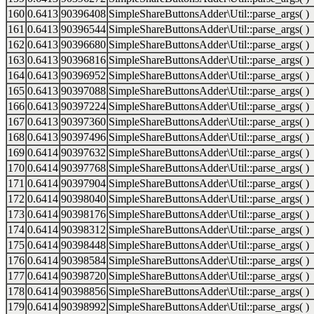
160
0.6413
90396408
SimpleShareButtonsAdder\Util::parse_args( )
161
0.6413
90396544
SimpleShareButtonsAdder\Util::parse_args( )
162
0.6413
90396680
SimpleShareButtonsAdder\Util::parse_args( )
163
0.6413
90396816
SimpleShareButtonsAdder\Util::parse_args( )
164
0.6413
90396952
SimpleShareButtonsAdder\Util::parse_args( )
165
0.6413
90397088
SimpleShareButtonsAdder\Util::parse_args( )
166
0.6413
90397224
SimpleShareButtonsAdder\Util::parse_args( )
167
0.6413
90397360
SimpleShareButtonsAdder\Util::parse_args( )
168
0.6413
90397496
SimpleShareButtonsAdder\Util::parse_args( )
169
0.6414
90397632
SimpleShareButtonsAdder\Util::parse_args( )
170
0.6414
90397768
SimpleShareButtonsAdder\Util::parse_args( )
171
0.6414
90397904
SimpleShareButtonsAdder\Util::parse_args( )
172
0.6414
90398040
SimpleShareButtonsAdder\Util::parse_args( )
173
0.6414
90398176
SimpleShareButtonsAdder\Util::parse_args( )
174
0.6414
90398312
SimpleShareButtonsAdder\Util::parse_args( )
175
0.6414
90398448
SimpleShareButtonsAdder\Util::parse_args( )
176
0.6414
90398584
SimpleShareButtonsAdder\Util::parse_args( )
177
0.6414
90398720
SimpleShareButtonsAdder\Util::parse_args( )
178
0.6414
90398856
SimpleShareButtonsAdder\Util::parse_args( )
179
0.6414
90398992
SimpleShareButtonsAdder\Util::parse_args( )