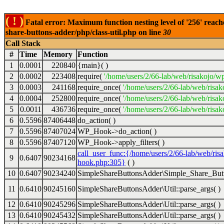
( ! )
Fatal error: Maximum function nesting level of '256' reach
share-buttons-adder/php/class-util.php on line
30
Call Stack
#
Time
Memory
Function
1
0.0001
220840
{main}( )
2
0.0002
223408
require(
'/home/users/2/66-lab/web/risakojo/w
3
0.0003
241168
require_once(
'/home/users/2/66-lab/web/risak
4
0.0004
252800
require_once(
'/home/users/2/66-lab/web/risak
5
0.0011
436736
require_once(
'/home/users/2/66-lab/web/risak
6
0.5596
87406448
do_action( )
7
0.5596
87407024
WP_Hook->do_action( )
8
0.5596
87407120
WP_Hook->apply_filters( )
call_user_func:{/home/users/2/66-lab/web/ris
9
0.6407
90234168
hook.php:305}
( )
10
0.6407
90234240
SimpleShareButtonsAdder\Simple_Share_Butt
11
0.6410
90245160
SimpleShareButtonsAdder\Util::parse_args( )
12
0.6410
90245296
SimpleShareButtonsAdder\Util::parse_args( )
13
0.6410
90245432
SimpleShareButtonsAdder\Util::parse_args( )