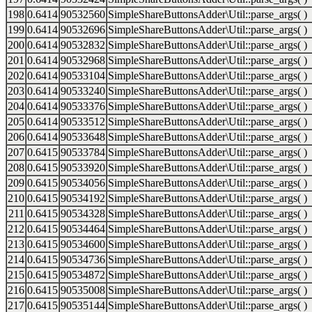
198
0.6414
90532560
SimpleShareButtonsAdder\Util::parse_args( )
199
0.6414
90532696
SimpleShareButtonsAdder\Util::parse_args( )
200
0.6414
90532832
SimpleShareButtonsAdder\Util::parse_args( )
201
0.6414
90532968
SimpleShareButtonsAdder\Util::parse_args( )
202
0.6414
90533104
SimpleShareButtonsAdder\Util::parse_args( )
203
0.6414
90533240
SimpleShareButtonsAdder\Util::parse_args( )
204
0.6414
90533376
SimpleShareButtonsAdder\Util::parse_args( )
205
0.6414
90533512
SimpleShareButtonsAdder\Util::parse_args( )
206
0.6414
90533648
SimpleShareButtonsAdder\Util::parse_args( )
207
0.6415
90533784
SimpleShareButtonsAdder\Util::parse_args( )
208
0.6415
90533920
SimpleShareButtonsAdder\Util::parse_args( )
209
0.6415
90534056
SimpleShareButtonsAdder\Util::parse_args( )
210
0.6415
90534192
SimpleShareButtonsAdder\Util::parse_args( )
211
0.6415
90534328
SimpleShareButtonsAdder\Util::parse_args( )
212
0.6415
90534464
SimpleShareButtonsAdder\Util::parse_args( )
213
0.6415
90534600
SimpleShareButtonsAdder\Util::parse_args( )
214
0.6415
90534736
SimpleShareButtonsAdder\Util::parse_args( )
215
0.6415
90534872
SimpleShareButtonsAdder\Util::parse_args( )
216
0.6415
90535008
SimpleShareButtonsAdder\Util::parse_args( )
217
0.6415
90535144
SimpleShareButtonsAdder\Util::parse_args( )