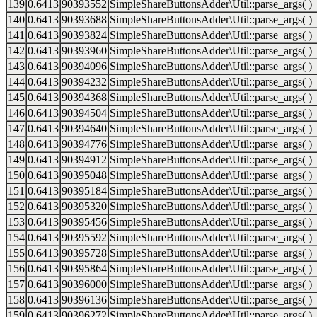
139
0.6413
90393552
SimpleShareButtonsAdder\Util::parse_args( )
140
0.6413
90393688
SimpleShareButtonsAdder\Util::parse_args( )
141
0.6413
90393824
SimpleShareButtonsAdder\Util::parse_args( )
142
0.6413
90393960
SimpleShareButtonsAdder\Util::parse_args( )
143
0.6413
90394096
SimpleShareButtonsAdder\Util::parse_args( )
144
0.6413
90394232
SimpleShareButtonsAdder\Util::parse_args( )
145
0.6413
90394368
SimpleShareButtonsAdder\Util::parse_args( )
146
0.6413
90394504
SimpleShareButtonsAdder\Util::parse_args( )
147
0.6413
90394640
SimpleShareButtonsAdder\Util::parse_args( )
148
0.6413
90394776
SimpleShareButtonsAdder\Util::parse_args( )
149
0.6413
90394912
SimpleShareButtonsAdder\Util::parse_args( )
150
0.6413
90395048
SimpleShareButtonsAdder\Util::parse_args( )
151
0.6413
90395184
SimpleShareButtonsAdder\Util::parse_args( )
152
0.6413
90395320
SimpleShareButtonsAdder\Util::parse_args( )
153
0.6413
90395456
SimpleShareButtonsAdder\Util::parse_args( )
154
0.6413
90395592
SimpleShareButtonsAdder\Util::parse_args( )
155
0.6413
90395728
SimpleShareButtonsAdder\Util::parse_args( )
156
0.6413
90395864
SimpleShareButtonsAdder\Util::parse_args( )
157
0.6413
90396000
SimpleShareButtonsAdder\Util::parse_args( )
158
0.6413
90396136
SimpleShareButtonsAdder\Util::parse_args( )
159
0.6413
90396272
SimpleShareButtonsAdder\Util::parse_args( )