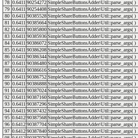
78
0.6411
90254272
SimpleShareButtonsAdder\Util::parse_args( )
79
0.6411
90254408
SimpleShareButtonsAdder\Util::parse_args( )
80
0.6411
90385528
SimpleShareButtonsAdder\Util::parse_args( )
81
0.6411
90385664
SimpleShareButtonsAdder\Util::parse_args( )
82
0.6411
90385800
SimpleShareButtonsAdder\Util::parse_args( )
83
0.6411
90385936
SimpleShareButtonsAdder\Util::parse_args( )
84
0.6411
90386072
SimpleShareButtonsAdder\Util::parse_args( )
85
0.6411
90386208
SimpleShareButtonsAdder\Util::parse_args( )
86
0.6411
90386344
SimpleShareButtonsAdder\Util::parse_args( )
87
0.6411
90386480
SimpleShareButtonsAdder\Util::parse_args( )
88
0.6411
90386616
SimpleShareButtonsAdder\Util::parse_args( )
89
0.6411
90386752
SimpleShareButtonsAdder\Util::parse_args( )
90
0.6411
90386888
SimpleShareButtonsAdder\Util::parse_args( )
91
0.6411
90387024
SimpleShareButtonsAdder\Util::parse_args( )
92
0.6411
90387160
SimpleShareButtonsAdder\Util::parse_args( )
93
0.6411
90387296
SimpleShareButtonsAdder\Util::parse_args( )
94
0.6411
90387432
SimpleShareButtonsAdder\Util::parse_args( )
95
0.6412
90387568
SimpleShareButtonsAdder\Util::parse_args( )
96
0.6412
90387704
SimpleShareButtonsAdder\Util::parse_args( )
97
0.6412
90387840
SimpleShareButtonsAdder\Util::parse_args( )
98
0.6412
90387976
SimpleShareButtonsAdder\Util::parse_args( )