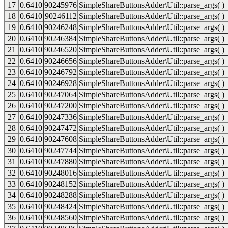
17
0.6410
90245976
SimpleShareButtonsAdder\Util::parse_args( )
18
0.6410
90246112
SimpleShareButtonsAdder\Util::parse_args( )
19
0.6410
90246248
SimpleShareButtonsAdder\Util::parse_args( )
20
0.6410
90246384
SimpleShareButtonsAdder\Util::parse_args( )
21
0.6410
90246520
SimpleShareButtonsAdder\Util::parse_args( )
22
0.6410
90246656
SimpleShareButtonsAdder\Util::parse_args( )
23
0.6410
90246792
SimpleShareButtonsAdder\Util::parse_args( )
24
0.6410
90246928
SimpleShareButtonsAdder\Util::parse_args( )
25
0.6410
90247064
SimpleShareButtonsAdder\Util::parse_args( )
26
0.6410
90247200
SimpleShareButtonsAdder\Util::parse_args( )
27
0.6410
90247336
SimpleShareButtonsAdder\Util::parse_args( )
28
0.6410
90247472
SimpleShareButtonsAdder\Util::parse_args( )
29
0.6410
90247608
SimpleShareButtonsAdder\Util::parse_args( )
30
0.6410
90247744
SimpleShareButtonsAdder\Util::parse_args( )
31
0.6410
90247880
SimpleShareButtonsAdder\Util::parse_args( )
32
0.6410
90248016
SimpleShareButtonsAdder\Util::parse_args( )
33
0.6410
90248152
SimpleShareButtonsAdder\Util::parse_args( )
34
0.6410
90248288
SimpleShareButtonsAdder\Util::parse_args( )
35
0.6410
90248424
SimpleShareButtonsAdder\Util::parse_args( )
36
0.6410
90248560
SimpleShareButtonsAdder\Util::parse_args( )