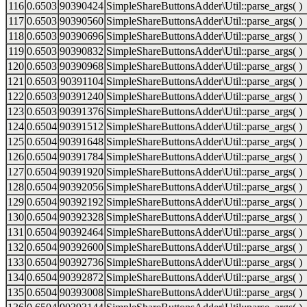
116
0.6503
90390424
SimpleShareButtonsAdder\Util::parse_args( )
117
0.6503
90390560
SimpleShareButtonsAdder\Util::parse_args( )
118
0.6503
90390696
SimpleShareButtonsAdder\Util::parse_args( )
119
0.6503
90390832
SimpleShareButtonsAdder\Util::parse_args( )
120
0.6503
90390968
SimpleShareButtonsAdder\Util::parse_args( )
121
0.6503
90391104
SimpleShareButtonsAdder\Util::parse_args( )
122
0.6503
90391240
SimpleShareButtonsAdder\Util::parse_args( )
123
0.6503
90391376
SimpleShareButtonsAdder\Util::parse_args( )
124
0.6504
90391512
SimpleShareButtonsAdder\Util::parse_args( )
125
0.6504
90391648
SimpleShareButtonsAdder\Util::parse_args( )
126
0.6504
90391784
SimpleShareButtonsAdder\Util::parse_args( )
127
0.6504
90391920
SimpleShareButtonsAdder\Util::parse_args( )
128
0.6504
90392056
SimpleShareButtonsAdder\Util::parse_args( )
129
0.6504
90392192
SimpleShareButtonsAdder\Util::parse_args( )
130
0.6504
90392328
SimpleShareButtonsAdder\Util::parse_args( )
131
0.6504
90392464
SimpleShareButtonsAdder\Util::parse_args( )
132
0.6504
90392600
SimpleShareButtonsAdder\Util::parse_args( )
133
0.6504
90392736
SimpleShareButtonsAdder\Util::parse_args( )
134
0.6504
90392872
SimpleShareButtonsAdder\Util::parse_args( )
135
0.6504
90393008
SimpleShareButtonsAdder\Util::parse_args( )