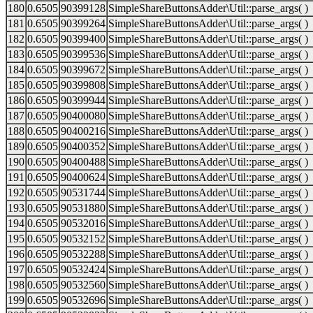
180
0.6505
90399128
SimpleShareButtonsAdder\Util::parse_args( )
181
0.6505
90399264
SimpleShareButtonsAdder\Util::parse_args( )
182
0.6505
90399400
SimpleShareButtonsAdder\Util::parse_args( )
183
0.6505
90399536
SimpleShareButtonsAdder\Util::parse_args( )
184
0.6505
90399672
SimpleShareButtonsAdder\Util::parse_args( )
185
0.6505
90399808
SimpleShareButtonsAdder\Util::parse_args( )
186
0.6505
90399944
SimpleShareButtonsAdder\Util::parse_args( )
187
0.6505
90400080
SimpleShareButtonsAdder\Util::parse_args( )
188
0.6505
90400216
SimpleShareButtonsAdder\Util::parse_args( )
189
0.6505
90400352
SimpleShareButtonsAdder\Util::parse_args( )
190
0.6505
90400488
SimpleShareButtonsAdder\Util::parse_args( )
191
0.6505
90400624
SimpleShareButtonsAdder\Util::parse_args( )
192
0.6505
90531744
SimpleShareButtonsAdder\Util::parse_args( )
193
0.6505
90531880
SimpleShareButtonsAdder\Util::parse_args( )
194
0.6505
90532016
SimpleShareButtonsAdder\Util::parse_args( )
195
0.6505
90532152
SimpleShareButtonsAdder\Util::parse_args( )
196
0.6505
90532288
SimpleShareButtonsAdder\Util::parse_args( )
197
0.6505
90532424
SimpleShareButtonsAdder\Util::parse_args( )
198
0.6505
90532560
SimpleShareButtonsAdder\Util::parse_args( )
199
0.6505
90532696
SimpleShareButtonsAdder\Util::parse_args( )