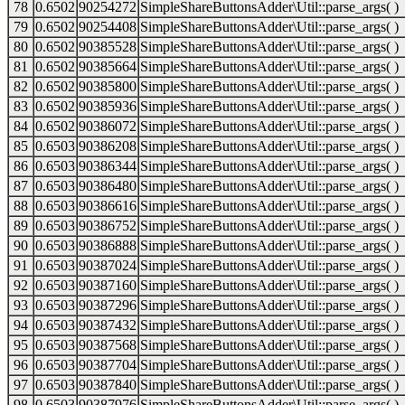
78
0.6502
90254272
SimpleShareButtonsAdder\Util::parse_args( )
79
0.6502
90254408
SimpleShareButtonsAdder\Util::parse_args( )
80
0.6502
90385528
SimpleShareButtonsAdder\Util::parse_args( )
81
0.6502
90385664
SimpleShareButtonsAdder\Util::parse_args( )
82
0.6502
90385800
SimpleShareButtonsAdder\Util::parse_args( )
83
0.6502
90385936
SimpleShareButtonsAdder\Util::parse_args( )
84
0.6502
90386072
SimpleShareButtonsAdder\Util::parse_args( )
85
0.6503
90386208
SimpleShareButtonsAdder\Util::parse_args( )
86
0.6503
90386344
SimpleShareButtonsAdder\Util::parse_args( )
87
0.6503
90386480
SimpleShareButtonsAdder\Util::parse_args( )
88
0.6503
90386616
SimpleShareButtonsAdder\Util::parse_args( )
89
0.6503
90386752
SimpleShareButtonsAdder\Util::parse_args( )
90
0.6503
90386888
SimpleShareButtonsAdder\Util::parse_args( )
91
0.6503
90387024
SimpleShareButtonsAdder\Util::parse_args( )
92
0.6503
90387160
SimpleShareButtonsAdder\Util::parse_args( )
93
0.6503
90387296
SimpleShareButtonsAdder\Util::parse_args( )
94
0.6503
90387432
SimpleShareButtonsAdder\Util::parse_args( )
95
0.6503
90387568
SimpleShareButtonsAdder\Util::parse_args( )
96
0.6503
90387704
SimpleShareButtonsAdder\Util::parse_args( )
97
0.6503
90387840
SimpleShareButtonsAdder\Util::parse_args( )
98
0.6503
90387976
SimpleShareButtonsAdder\Util::parse_args( )