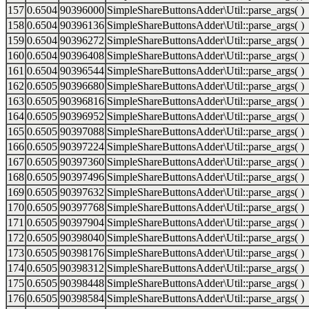
157
0.6504
90396000
SimpleShareButtonsAdder\Util::parse_args( )
158
0.6504
90396136
SimpleShareButtonsAdder\Util::parse_args( )
159
0.6504
90396272
SimpleShareButtonsAdder\Util::parse_args( )
160
0.6504
90396408
SimpleShareButtonsAdder\Util::parse_args( )
161
0.6504
90396544
SimpleShareButtonsAdder\Util::parse_args( )
162
0.6505
90396680
SimpleShareButtonsAdder\Util::parse_args( )
163
0.6505
90396816
SimpleShareButtonsAdder\Util::parse_args( )
164
0.6505
90396952
SimpleShareButtonsAdder\Util::parse_args( )
165
0.6505
90397088
SimpleShareButtonsAdder\Util::parse_args( )
166
0.6505
90397224
SimpleShareButtonsAdder\Util::parse_args( )
167
0.6505
90397360
SimpleShareButtonsAdder\Util::parse_args( )
168
0.6505
90397496
SimpleShareButtonsAdder\Util::parse_args( )
169
0.6505
90397632
SimpleShareButtonsAdder\Util::parse_args( )
170
0.6505
90397768
SimpleShareButtonsAdder\Util::parse_args( )
171
0.6505
90397904
SimpleShareButtonsAdder\Util::parse_args( )
172
0.6505
90398040
SimpleShareButtonsAdder\Util::parse_args( )
173
0.6505
90398176
SimpleShareButtonsAdder\Util::parse_args( )
174
0.6505
90398312
SimpleShareButtonsAdder\Util::parse_args( )
175
0.6505
90398448
SimpleShareButtonsAdder\Util::parse_args( )
176
0.6505
90398584
SimpleShareButtonsAdder\Util::parse_args( )