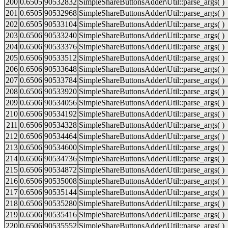
200
0.6505
90532832
SimpleShareButtonsAdder\Util::parse_args( )
201
0.6505
90532968
SimpleShareButtonsAdder\Util::parse_args( )
202
0.6505
90533104
SimpleShareButtonsAdder\Util::parse_args( )
203
0.6506
90533240
SimpleShareButtonsAdder\Util::parse_args( )
204
0.6506
90533376
SimpleShareButtonsAdder\Util::parse_args( )
205
0.6506
90533512
SimpleShareButtonsAdder\Util::parse_args( )
206
0.6506
90533648
SimpleShareButtonsAdder\Util::parse_args( )
207
0.6506
90533784
SimpleShareButtonsAdder\Util::parse_args( )
208
0.6506
90533920
SimpleShareButtonsAdder\Util::parse_args( )
209
0.6506
90534056
SimpleShareButtonsAdder\Util::parse_args( )
210
0.6506
90534192
SimpleShareButtonsAdder\Util::parse_args( )
211
0.6506
90534328
SimpleShareButtonsAdder\Util::parse_args( )
212
0.6506
90534464
SimpleShareButtonsAdder\Util::parse_args( )
213
0.6506
90534600
SimpleShareButtonsAdder\Util::parse_args( )
214
0.6506
90534736
SimpleShareButtonsAdder\Util::parse_args( )
215
0.6506
90534872
SimpleShareButtonsAdder\Util::parse_args( )
216
0.6506
90535008
SimpleShareButtonsAdder\Util::parse_args( )
217
0.6506
90535144
SimpleShareButtonsAdder\Util::parse_args( )
218
0.6506
90535280
SimpleShareButtonsAdder\Util::parse_args( )
219
0.6506
90535416
SimpleShareButtonsAdder\Util::parse_args( )
220
0.6506
90535552
SimpleShareButtonsAdder\Util::parse_args( )