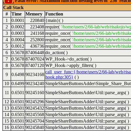
Fatal error: Maximum function nesting level of '256' reac
Call Stack
#
Time
Memory
Function
1
0.0001
220840
{main}( )
2
0.0002
223408
require(
'/home/users/2/66-lab/web/risakojo/w
3
0.0003
241168
require_once(
'/home/users/2/66-lab/web/risak
4
0.0004
252800
require_once(
'/home/users/2/66-lab/web/risak
5
0.0012
436736
require_once(
'/home/users/2/66-lab/web/risak
6
0.5678
87406448
do_action( )
7
0.5678
87407024
WP_Hook->do_action( )
8
0.5678
87407120
WP_Hook->apply_filters( )
call_user_func:{/home/users/2/66-lab/web/ris
9
0.6498
90234168
hook.php:305}
( )
10
0.6499
90234240
SimpleShareButtonsAdder\Simple_Share_Butt
11
0.6501
90245160
SimpleShareButtonsAdder\Util::parse_args( )
12
0.6501
90245296
SimpleShareButtonsAdder\Util::parse_args( )
13
0.6501
90245432
SimpleShareButtonsAdder\Util::parse_args( )
14
0.6501
90245568
SimpleShareButtonsAdder\Util::parse_args( )
15
0.6501
90245704
SimpleShareButtonsAdder\Util::parse_args( )
16
0.6501
90245840
SimpleShareButtonsAdder\Util::parse_args( )