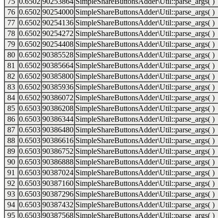
75
0.6502
90253864
SimpleShareButtonsAdder\Util::parse_args( )
76
0.6502
90254000
SimpleShareButtonsAdder\Util::parse_args( )
77
0.6502
90254136
SimpleShareButtonsAdder\Util::parse_args( )
78
0.6502
90254272
SimpleShareButtonsAdder\Util::parse_args( )
79
0.6502
90254408
SimpleShareButtonsAdder\Util::parse_args( )
80
0.6502
90385528
SimpleShareButtonsAdder\Util::parse_args( )
81
0.6502
90385664
SimpleShareButtonsAdder\Util::parse_args( )
82
0.6502
90385800
SimpleShareButtonsAdder\Util::parse_args( )
83
0.6502
90385936
SimpleShareButtonsAdder\Util::parse_args( )
84
0.6502
90386072
SimpleShareButtonsAdder\Util::parse_args( )
85
0.6503
90386208
SimpleShareButtonsAdder\Util::parse_args( )
86
0.6503
90386344
SimpleShareButtonsAdder\Util::parse_args( )
87
0.6503
90386480
SimpleShareButtonsAdder\Util::parse_args( )
88
0.6503
90386616
SimpleShareButtonsAdder\Util::parse_args( )
89
0.6503
90386752
SimpleShareButtonsAdder\Util::parse_args( )
90
0.6503
90386888
SimpleShareButtonsAdder\Util::parse_args( )
91
0.6503
90387024
SimpleShareButtonsAdder\Util::parse_args( )
92
0.6503
90387160
SimpleShareButtonsAdder\Util::parse_args( )
93
0.6503
90387296
SimpleShareButtonsAdder\Util::parse_args( )
94
0.6503
90387432
SimpleShareButtonsAdder\Util::parse_args( )
95
0.6503
90387568
SimpleShareButtonsAdder\Util::parse_args( )