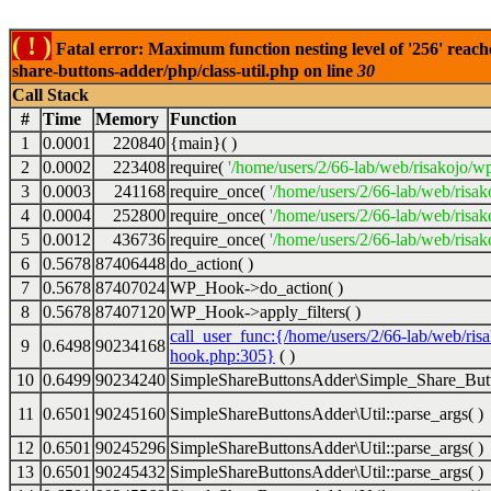
( ! )
Fatal error: Maximum function nesting level of '256' reach
share-buttons-adder/php/class-util.php on line
30
Call Stack
#
Time
Memory
Function
1
0.0001
220840
{main}( )
2
0.0002
223408
require(
'/home/users/2/66-lab/web/risakojo/w
3
0.0003
241168
require_once(
'/home/users/2/66-lab/web/risak
4
0.0004
252800
require_once(
'/home/users/2/66-lab/web/risak
5
0.0012
436736
require_once(
'/home/users/2/66-lab/web/risak
6
0.5678
87406448
do_action( )
7
0.5678
87407024
WP_Hook->do_action( )
8
0.5678
87407120
WP_Hook->apply_filters( )
call_user_func:{/home/users/2/66-lab/web/ris
9
0.6498
90234168
hook.php:305}
( )
10
0.6499
90234240
SimpleShareButtonsAdder\Simple_Share_Butt
11
0.6501
90245160
SimpleShareButtonsAdder\Util::parse_args( )
12
0.6501
90245296
SimpleShareButtonsAdder\Util::parse_args( )
13
0.6501
90245432
SimpleShareButtonsAdder\Util::parse_args( )