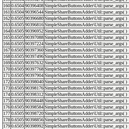
160
0.6504
90396408
SimpleShareButtonsAdder\Util::parse_args( )
161
0.6504
90396544
SimpleShareButtonsAdder\Util::parse_args( )
162
0.6505
90396680
SimpleShareButtonsAdder\Util::parse_args( )
163
0.6505
90396816
SimpleShareButtonsAdder\Util::parse_args( )
164
0.6505
90396952
SimpleShareButtonsAdder\Util::parse_args( )
165
0.6505
90397088
SimpleShareButtonsAdder\Util::parse_args( )
166
0.6505
90397224
SimpleShareButtonsAdder\Util::parse_args( )
167
0.6505
90397360
SimpleShareButtonsAdder\Util::parse_args( )
168
0.6505
90397496
SimpleShareButtonsAdder\Util::parse_args( )
169
0.6505
90397632
SimpleShareButtonsAdder\Util::parse_args( )
170
0.6505
90397768
SimpleShareButtonsAdder\Util::parse_args( )
171
0.6505
90397904
SimpleShareButtonsAdder\Util::parse_args( )
172
0.6505
90398040
SimpleShareButtonsAdder\Util::parse_args( )
173
0.6505
90398176
SimpleShareButtonsAdder\Util::parse_args( )
174
0.6505
90398312
SimpleShareButtonsAdder\Util::parse_args( )
175
0.6505
90398448
SimpleShareButtonsAdder\Util::parse_args( )
176
0.6505
90398584
SimpleShareButtonsAdder\Util::parse_args( )
177
0.6505
90398720
SimpleShareButtonsAdder\Util::parse_args( )
178
0.6505
90398856
SimpleShareButtonsAdder\Util::parse_args( )
179
0.6505
90398992
SimpleShareButtonsAdder\Util::parse_args( )