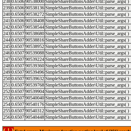
238
0.6506
90538000
SimpleShareButtonsAdder\Util::parse_args( )
239
0.6506
90538136
SimpleShareButtonsAdder\Util::parse_args( )
240
0.6506
90538272
SimpleShareButtonsAdder\Util::parse_args( )
241
0.6506
90538408
SimpleShareButtonsAdder\Util::parse_args( )
242
0.6507
90538544
SimpleShareButtonsAdder\Util::parse_args( )
243
0.6507
90538680
SimpleShareButtonsAdder\Util::parse_args( )
244
0.6507
90538816
SimpleShareButtonsAdder\Util::parse_args( )
245
0.6507
90538952
SimpleShareButtonsAdder\Util::parse_args( )
246
0.6507
90539088
SimpleShareButtonsAdder\Util::parse_args( )
247
0.6507
90539224
SimpleShareButtonsAdder\Util::parse_args( )
248
0.6507
90539360
SimpleShareButtonsAdder\Util::parse_args( )
249
0.6507
90539496
SimpleShareButtonsAdder\Util::parse_args( )
250
0.6507
90539632
SimpleShareButtonsAdder\Util::parse_args( )
251
0.6507
90539768
SimpleShareButtonsAdder\Util::parse_args( )
252
0.6507
90539904
SimpleShareButtonsAdder\Util::parse_args( )
253
0.6507
90540040
SimpleShareButtonsAdder\Util::parse_args( )
254
0.6507
90540176
SimpleShareButtonsAdder\Util::parse_args( )
255
0.6507
90540312
SimpleShareButtonsAdder\Util::parse_args( )
256
0.6507
90540448
SimpleShareButtonsAdder\Util::parse_args( )
( ! )