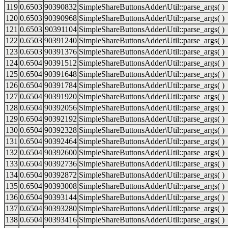
119
0.6503
90390832
SimpleShareButtonsAdder\Util::parse_args( )
120
0.6503
90390968
SimpleShareButtonsAdder\Util::parse_args( )
121
0.6503
90391104
SimpleShareButtonsAdder\Util::parse_args( )
122
0.6503
90391240
SimpleShareButtonsAdder\Util::parse_args( )
123
0.6503
90391376
SimpleShareButtonsAdder\Util::parse_args( )
124
0.6504
90391512
SimpleShareButtonsAdder\Util::parse_args( )
125
0.6504
90391648
SimpleShareButtonsAdder\Util::parse_args( )
126
0.6504
90391784
SimpleShareButtonsAdder\Util::parse_args( )
127
0.6504
90391920
SimpleShareButtonsAdder\Util::parse_args( )
128
0.6504
90392056
SimpleShareButtonsAdder\Util::parse_args( )
129
0.6504
90392192
SimpleShareButtonsAdder\Util::parse_args( )
130
0.6504
90392328
SimpleShareButtonsAdder\Util::parse_args( )
131
0.6504
90392464
SimpleShareButtonsAdder\Util::parse_args( )
132
0.6504
90392600
SimpleShareButtonsAdder\Util::parse_args( )
133
0.6504
90392736
SimpleShareButtonsAdder\Util::parse_args( )
134
0.6504
90392872
SimpleShareButtonsAdder\Util::parse_args( )
135
0.6504
90393008
SimpleShareButtonsAdder\Util::parse_args( )
136
0.6504
90393144
SimpleShareButtonsAdder\Util::parse_args( )
137
0.6504
90393280
SimpleShareButtonsAdder\Util::parse_args( )
138
0.6504
90393416
SimpleShareButtonsAdder\Util::parse_args( )