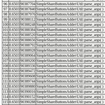
96
0.6503
90387704
SimpleShareButtonsAdder\Util::parse_args( )
97
0.6503
90387840
SimpleShareButtonsAdder\Util::parse_args( )
98
0.6503
90387976
SimpleShareButtonsAdder\Util::parse_args( )
99
0.6503
90388112
SimpleShareButtonsAdder\Util::parse_args( )
100
0.6503
90388248
SimpleShareButtonsAdder\Util::parse_args( )
101
0.6503
90388384
SimpleShareButtonsAdder\Util::parse_args( )
102
0.6503
90388520
SimpleShareButtonsAdder\Util::parse_args( )
103
0.6503
90388656
SimpleShareButtonsAdder\Util::parse_args( )
104
0.6503
90388792
SimpleShareButtonsAdder\Util::parse_args( )
105
0.6503
90388928
SimpleShareButtonsAdder\Util::parse_args( )
106
0.6503
90389064
SimpleShareButtonsAdder\Util::parse_args( )
107
0.6503
90389200
SimpleShareButtonsAdder\Util::parse_args( )
108
0.6503
90389336
SimpleShareButtonsAdder\Util::parse_args( )
109
0.6503
90389472
SimpleShareButtonsAdder\Util::parse_args( )
110
0.6503
90389608
SimpleShareButtonsAdder\Util::parse_args( )
111
0.6503
90389744
SimpleShareButtonsAdder\Util::parse_args( )
112
0.6503
90389880
SimpleShareButtonsAdder\Util::parse_args( )
113
0.6503
90390016
SimpleShareButtonsAdder\Util::parse_args( )
114
0.6503
90390152
SimpleShareButtonsAdder\Util::parse_args( )
115
0.6503
90390288
SimpleShareButtonsAdder\Util::parse_args( )