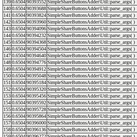
139
0.6504
90393552
SimpleShareButtonsAdder\Util::parse_args( )
140
0.6504
90393688
SimpleShareButtonsAdder\Util::parse_args( )
141
0.6504
90393824
SimpleShareButtonsAdder\Util::parse_args( )
142
0.6504
90393960
SimpleShareButtonsAdder\Util::parse_args( )
143
0.6504
90394096
SimpleShareButtonsAdder\Util::parse_args( )
144
0.6504
90394232
SimpleShareButtonsAdder\Util::parse_args( )
145
0.6504
90394368
SimpleShareButtonsAdder\Util::parse_args( )
146
0.6504
90394504
SimpleShareButtonsAdder\Util::parse_args( )
147
0.6504
90394640
SimpleShareButtonsAdder\Util::parse_args( )
148
0.6504
90394776
SimpleShareButtonsAdder\Util::parse_args( )
149
0.6504
90394912
SimpleShareButtonsAdder\Util::parse_args( )
150
0.6504
90395048
SimpleShareButtonsAdder\Util::parse_args( )
151
0.6504
90395184
SimpleShareButtonsAdder\Util::parse_args( )
152
0.6504
90395320
SimpleShareButtonsAdder\Util::parse_args( )
153
0.6504
90395456
SimpleShareButtonsAdder\Util::parse_args( )
154
0.6504
90395592
SimpleShareButtonsAdder\Util::parse_args( )
155
0.6504
90395728
SimpleShareButtonsAdder\Util::parse_args( )
156
0.6504
90395864
SimpleShareButtonsAdder\Util::parse_args( )
157
0.6504
90396000
SimpleShareButtonsAdder\Util::parse_args( )
158
0.6504
90396136
SimpleShareButtonsAdder\Util::parse_args( )
159
0.6504
90396272
SimpleShareButtonsAdder\Util::parse_args( )