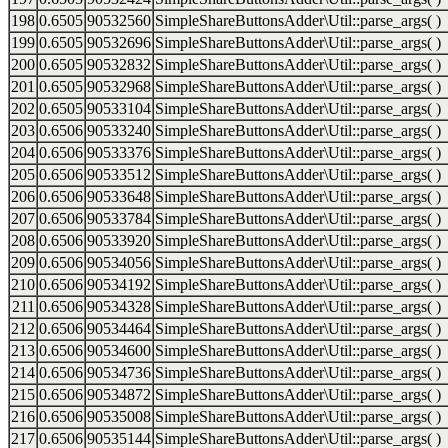
198
0.6505
90532560
SimpleShareButtonsAdder\Util::parse_args( )
199
0.6505
90532696
SimpleShareButtonsAdder\Util::parse_args( )
200
0.6505
90532832
SimpleShareButtonsAdder\Util::parse_args( )
201
0.6505
90532968
SimpleShareButtonsAdder\Util::parse_args( )
202
0.6505
90533104
SimpleShareButtonsAdder\Util::parse_args( )
203
0.6506
90533240
SimpleShareButtonsAdder\Util::parse_args( )
204
0.6506
90533376
SimpleShareButtonsAdder\Util::parse_args( )
205
0.6506
90533512
SimpleShareButtonsAdder\Util::parse_args( )
206
0.6506
90533648
SimpleShareButtonsAdder\Util::parse_args( )
207
0.6506
90533784
SimpleShareButtonsAdder\Util::parse_args( )
208
0.6506
90533920
SimpleShareButtonsAdder\Util::parse_args( )
209
0.6506
90534056
SimpleShareButtonsAdder\Util::parse_args( )
210
0.6506
90534192
SimpleShareButtonsAdder\Util::parse_args( )
211
0.6506
90534328
SimpleShareButtonsAdder\Util::parse_args( )
212
0.6506
90534464
SimpleShareButtonsAdder\Util::parse_args( )
213
0.6506
90534600
SimpleShareButtonsAdder\Util::parse_args( )
214
0.6506
90534736
SimpleShareButtonsAdder\Util::parse_args( )
215
0.6506
90534872
SimpleShareButtonsAdder\Util::parse_args( )
216
0.6506
90535008
SimpleShareButtonsAdder\Util::parse_args( )
217
0.6506
90535144
SimpleShareButtonsAdder\Util::parse_args( )