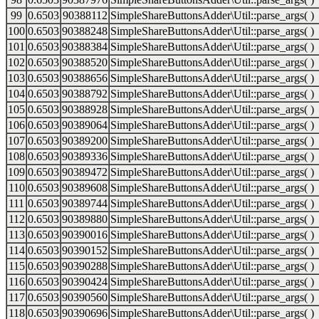
99
0.6503
90388112
SimpleShareButtonsAdder\Util::parse_args( )
100
0.6503
90388248
SimpleShareButtonsAdder\Util::parse_args( )
101
0.6503
90388384
SimpleShareButtonsAdder\Util::parse_args( )
102
0.6503
90388520
SimpleShareButtonsAdder\Util::parse_args( )
103
0.6503
90388656
SimpleShareButtonsAdder\Util::parse_args( )
104
0.6503
90388792
SimpleShareButtonsAdder\Util::parse_args( )
105
0.6503
90388928
SimpleShareButtonsAdder\Util::parse_args( )
106
0.6503
90389064
SimpleShareButtonsAdder\Util::parse_args( )
107
0.6503
90389200
SimpleShareButtonsAdder\Util::parse_args( )
108
0.6503
90389336
SimpleShareButtonsAdder\Util::parse_args( )
109
0.6503
90389472
SimpleShareButtonsAdder\Util::parse_args( )
110
0.6503
90389608
SimpleShareButtonsAdder\Util::parse_args( )
111
0.6503
90389744
SimpleShareButtonsAdder\Util::parse_args( )
112
0.6503
90389880
SimpleShareButtonsAdder\Util::parse_args( )
113
0.6503
90390016
SimpleShareButtonsAdder\Util::parse_args( )
114
0.6503
90390152
SimpleShareButtonsAdder\Util::parse_args( )
115
0.6503
90390288
SimpleShareButtonsAdder\Util::parse_args( )
116
0.6503
90390424
SimpleShareButtonsAdder\Util::parse_args( )
117
0.6503
90390560
SimpleShareButtonsAdder\Util::parse_args( )
118
0.6503
90390696
SimpleShareButtonsAdder\Util::parse_args( )