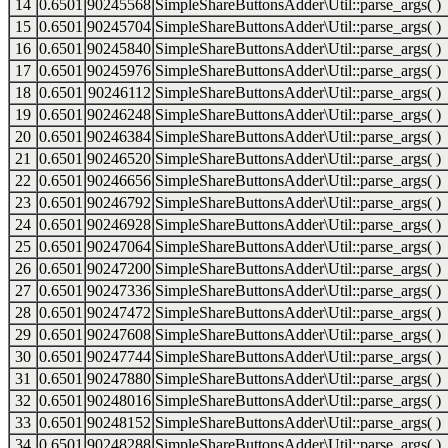
14
0.6501
90245568
SimpleShareButtonsAdder\Util::parse_args( )
15
0.6501
90245704
SimpleShareButtonsAdder\Util::parse_args( )
16
0.6501
90245840
SimpleShareButtonsAdder\Util::parse_args( )
17
0.6501
90245976
SimpleShareButtonsAdder\Util::parse_args( )
18
0.6501
90246112
SimpleShareButtonsAdder\Util::parse_args( )
19
0.6501
90246248
SimpleShareButtonsAdder\Util::parse_args( )
20
0.6501
90246384
SimpleShareButtonsAdder\Util::parse_args( )
21
0.6501
90246520
SimpleShareButtonsAdder\Util::parse_args( )
22
0.6501
90246656
SimpleShareButtonsAdder\Util::parse_args( )
23
0.6501
90246792
SimpleShareButtonsAdder\Util::parse_args( )
24
0.6501
90246928
SimpleShareButtonsAdder\Util::parse_args( )
25
0.6501
90247064
SimpleShareButtonsAdder\Util::parse_args( )
26
0.6501
90247200
SimpleShareButtonsAdder\Util::parse_args( )
27
0.6501
90247336
SimpleShareButtonsAdder\Util::parse_args( )
28
0.6501
90247472
SimpleShareButtonsAdder\Util::parse_args( )
29
0.6501
90247608
SimpleShareButtonsAdder\Util::parse_args( )
30
0.6501
90247744
SimpleShareButtonsAdder\Util::parse_args( )
31
0.6501
90247880
SimpleShareButtonsAdder\Util::parse_args( )
32
0.6501
90248016
SimpleShareButtonsAdder\Util::parse_args( )
33
0.6501
90248152
SimpleShareButtonsAdder\Util::parse_args( )
34
0.6501
90248288
SimpleShareButtonsAdder\Util::parse_args( )