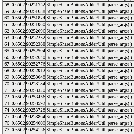
58
0.6502
90251552
SimpleShareButtonsAdder\Util::parse_args( )
59
0.6502
90251688
SimpleShareButtonsAdder\Util::parse_args( )
60
0.6502
90251824
SimpleShareButtonsAdder\Util::parse_args( )
61
0.6502
90251960
SimpleShareButtonsAdder\Util::parse_args( )
62
0.6502
90252096
SimpleShareButtonsAdder\Util::parse_args( )
63
0.6502
90252232
SimpleShareButtonsAdder\Util::parse_args( )
64
0.6502
90252368
SimpleShareButtonsAdder\Util::parse_args( )
65
0.6502
90252504
SimpleShareButtonsAdder\Util::parse_args( )
66
0.6502
90252640
SimpleShareButtonsAdder\Util::parse_args( )
67
0.6502
90252776
SimpleShareButtonsAdder\Util::parse_args( )
68
0.6502
90252912
SimpleShareButtonsAdder\Util::parse_args( )
69
0.6502
90253048
SimpleShareButtonsAdder\Util::parse_args( )
70
0.6502
90253184
SimpleShareButtonsAdder\Util::parse_args( )
71
0.6502
90253320
SimpleShareButtonsAdder\Util::parse_args( )
72
0.6502
90253456
SimpleShareButtonsAdder\Util::parse_args( )
73
0.6502
90253592
SimpleShareButtonsAdder\Util::parse_args( )
74
0.6502
90253728
SimpleShareButtonsAdder\Util::parse_args( )
75
0.6502
90253864
SimpleShareButtonsAdder\Util::parse_args( )
76
0.6502
90254000
SimpleShareButtonsAdder\Util::parse_args( )
77
0.6502
90254136
SimpleShareButtonsAdder\Util::parse_args( )