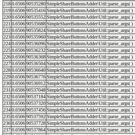
218
0.6506
90535280
SimpleShareButtonsAdder\Util::parse_args( )
219
0.6506
90535416
SimpleShareButtonsAdder\Util::parse_args( )
220
0.6506
90535552
SimpleShareButtonsAdder\Util::parse_args( )
221
0.6506
90535688
SimpleShareButtonsAdder\Util::parse_args( )
222
0.6506
90535824
SimpleShareButtonsAdder\Util::parse_args( )
223
0.6506
90535960
SimpleShareButtonsAdder\Util::parse_args( )
224
0.6506
90536096
SimpleShareButtonsAdder\Util::parse_args( )
225
0.6506
90536232
SimpleShareButtonsAdder\Util::parse_args( )
226
0.6506
90536368
SimpleShareButtonsAdder\Util::parse_args( )
227
0.6506
90536504
SimpleShareButtonsAdder\Util::parse_args( )
228
0.6506
90536640
SimpleShareButtonsAdder\Util::parse_args( )
229
0.6506
90536776
SimpleShareButtonsAdder\Util::parse_args( )
230
0.6506
90536912
SimpleShareButtonsAdder\Util::parse_args( )
231
0.6506
90537048
SimpleShareButtonsAdder\Util::parse_args( )
232
0.6506
90537184
SimpleShareButtonsAdder\Util::parse_args( )
233
0.6506
90537320
SimpleShareButtonsAdder\Util::parse_args( )
234
0.6506
90537456
SimpleShareButtonsAdder\Util::parse_args( )
235
0.6506
90537592
SimpleShareButtonsAdder\Util::parse_args( )
236
0.6506
90537728
SimpleShareButtonsAdder\Util::parse_args( )
237
0.6506
90537864
SimpleShareButtonsAdder\Util::parse_args( )