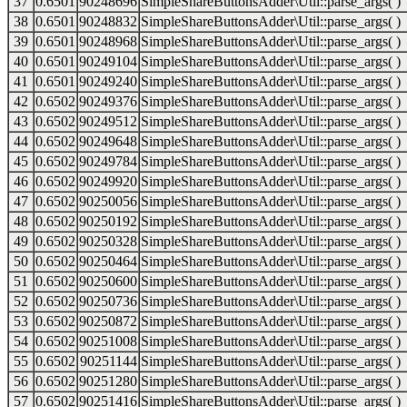
37
0.6501
90248696
SimpleShareButtonsAdder\Util::parse_args( )
38
0.6501
90248832
SimpleShareButtonsAdder\Util::parse_args( )
39
0.6501
90248968
SimpleShareButtonsAdder\Util::parse_args( )
40
0.6501
90249104
SimpleShareButtonsAdder\Util::parse_args( )
41
0.6501
90249240
SimpleShareButtonsAdder\Util::parse_args( )
42
0.6502
90249376
SimpleShareButtonsAdder\Util::parse_args( )
43
0.6502
90249512
SimpleShareButtonsAdder\Util::parse_args( )
44
0.6502
90249648
SimpleShareButtonsAdder\Util::parse_args( )
45
0.6502
90249784
SimpleShareButtonsAdder\Util::parse_args( )
46
0.6502
90249920
SimpleShareButtonsAdder\Util::parse_args( )
47
0.6502
90250056
SimpleShareButtonsAdder\Util::parse_args( )
48
0.6502
90250192
SimpleShareButtonsAdder\Util::parse_args( )
49
0.6502
90250328
SimpleShareButtonsAdder\Util::parse_args( )
50
0.6502
90250464
SimpleShareButtonsAdder\Util::parse_args( )
51
0.6502
90250600
SimpleShareButtonsAdder\Util::parse_args( )
52
0.6502
90250736
SimpleShareButtonsAdder\Util::parse_args( )
53
0.6502
90250872
SimpleShareButtonsAdder\Util::parse_args( )
54
0.6502
90251008
SimpleShareButtonsAdder\Util::parse_args( )
55
0.6502
90251144
SimpleShareButtonsAdder\Util::parse_args( )
56
0.6502
90251280
SimpleShareButtonsAdder\Util::parse_args( )
57
0.6502
90251416
SimpleShareButtonsAdder\Util::parse_args( )