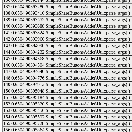
136
0.6504
90393144
SimpleShareButtonsAdder\Util::parse_args( )
137
0.6504
90393280
SimpleShareButtonsAdder\Util::parse_args( )
138
0.6504
90393416
SimpleShareButtonsAdder\Util::parse_args( )
139
0.6504
90393552
SimpleShareButtonsAdder\Util::parse_args( )
140
0.6504
90393688
SimpleShareButtonsAdder\Util::parse_args( )
141
0.6504
90393824
SimpleShareButtonsAdder\Util::parse_args( )
142
0.6504
90393960
SimpleShareButtonsAdder\Util::parse_args( )
143
0.6504
90394096
SimpleShareButtonsAdder\Util::parse_args( )
144
0.6504
90394232
SimpleShareButtonsAdder\Util::parse_args( )
145
0.6504
90394368
SimpleShareButtonsAdder\Util::parse_args( )
146
0.6504
90394504
SimpleShareButtonsAdder\Util::parse_args( )
147
0.6504
90394640
SimpleShareButtonsAdder\Util::parse_args( )
148
0.6504
90394776
SimpleShareButtonsAdder\Util::parse_args( )
149
0.6504
90394912
SimpleShareButtonsAdder\Util::parse_args( )
150
0.6504
90395048
SimpleShareButtonsAdder\Util::parse_args( )
151
0.6504
90395184
SimpleShareButtonsAdder\Util::parse_args( )
152
0.6504
90395320
SimpleShareButtonsAdder\Util::parse_args( )
153
0.6504
90395456
SimpleShareButtonsAdder\Util::parse_args( )
154
0.6504
90395592
SimpleShareButtonsAdder\Util::parse_args( )
155
0.6504
90395728
SimpleShareButtonsAdder\Util::parse_args( )
156
0.6504
90395864
SimpleShareButtonsAdder\Util::parse_args( )