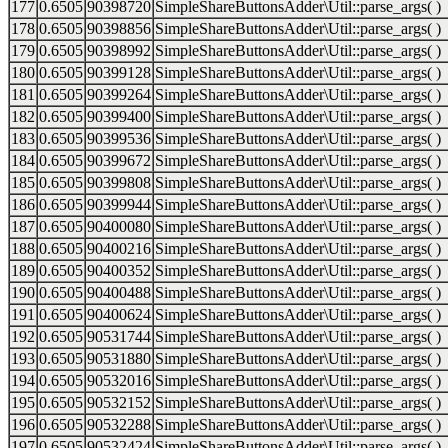
177
0.6505
90398720
SimpleShareButtonsAdder\Util::parse_args( )
178
0.6505
90398856
SimpleShareButtonsAdder\Util::parse_args( )
179
0.6505
90398992
SimpleShareButtonsAdder\Util::parse_args( )
180
0.6505
90399128
SimpleShareButtonsAdder\Util::parse_args( )
181
0.6505
90399264
SimpleShareButtonsAdder\Util::parse_args( )
182
0.6505
90399400
SimpleShareButtonsAdder\Util::parse_args( )
183
0.6505
90399536
SimpleShareButtonsAdder\Util::parse_args( )
184
0.6505
90399672
SimpleShareButtonsAdder\Util::parse_args( )
185
0.6505
90399808
SimpleShareButtonsAdder\Util::parse_args( )
186
0.6505
90399944
SimpleShareButtonsAdder\Util::parse_args( )
187
0.6505
90400080
SimpleShareButtonsAdder\Util::parse_args( )
188
0.6505
90400216
SimpleShareButtonsAdder\Util::parse_args( )
189
0.6505
90400352
SimpleShareButtonsAdder\Util::parse_args( )
190
0.6505
90400488
SimpleShareButtonsAdder\Util::parse_args( )
191
0.6505
90400624
SimpleShareButtonsAdder\Util::parse_args( )
192
0.6505
90531744
SimpleShareButtonsAdder\Util::parse_args( )
193
0.6505
90531880
SimpleShareButtonsAdder\Util::parse_args( )
194
0.6505
90532016
SimpleShareButtonsAdder\Util::parse_args( )
195
0.6505
90532152
SimpleShareButtonsAdder\Util::parse_args( )
196
0.6505
90532288
SimpleShareButtonsAdder\Util::parse_args( )
197
0.6505
90532424
SimpleShareButtonsAdder\Util::parse_args( )