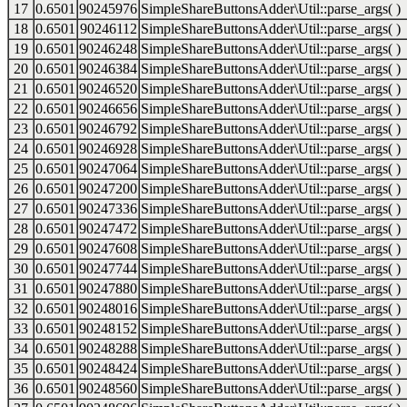
17
0.6501
90245976
SimpleShareButtonsAdder\Util::parse_args( )
18
0.6501
90246112
SimpleShareButtonsAdder\Util::parse_args( )
19
0.6501
90246248
SimpleShareButtonsAdder\Util::parse_args( )
20
0.6501
90246384
SimpleShareButtonsAdder\Util::parse_args( )
21
0.6501
90246520
SimpleShareButtonsAdder\Util::parse_args( )
22
0.6501
90246656
SimpleShareButtonsAdder\Util::parse_args( )
23
0.6501
90246792
SimpleShareButtonsAdder\Util::parse_args( )
24
0.6501
90246928
SimpleShareButtonsAdder\Util::parse_args( )
25
0.6501
90247064
SimpleShareButtonsAdder\Util::parse_args( )
26
0.6501
90247200
SimpleShareButtonsAdder\Util::parse_args( )
27
0.6501
90247336
SimpleShareButtonsAdder\Util::parse_args( )
28
0.6501
90247472
SimpleShareButtonsAdder\Util::parse_args( )
29
0.6501
90247608
SimpleShareButtonsAdder\Util::parse_args( )
30
0.6501
90247744
SimpleShareButtonsAdder\Util::parse_args( )
31
0.6501
90247880
SimpleShareButtonsAdder\Util::parse_args( )
32
0.6501
90248016
SimpleShareButtonsAdder\Util::parse_args( )
33
0.6501
90248152
SimpleShareButtonsAdder\Util::parse_args( )
34
0.6501
90248288
SimpleShareButtonsAdder\Util::parse_args( )
35
0.6501
90248424
SimpleShareButtonsAdder\Util::parse_args( )
36
0.6501
90248560
SimpleShareButtonsAdder\Util::parse_args( )