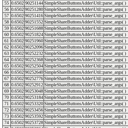
55
0.6502
90251144
SimpleShareButtonsAdder\Util::parse_args( )
56
0.6502
90251280
SimpleShareButtonsAdder\Util::parse_args( )
57
0.6502
90251416
SimpleShareButtonsAdder\Util::parse_args( )
58
0.6502
90251552
SimpleShareButtonsAdder\Util::parse_args( )
59
0.6502
90251688
SimpleShareButtonsAdder\Util::parse_args( )
60
0.6502
90251824
SimpleShareButtonsAdder\Util::parse_args( )
61
0.6502
90251960
SimpleShareButtonsAdder\Util::parse_args( )
62
0.6502
90252096
SimpleShareButtonsAdder\Util::parse_args( )
63
0.6502
90252232
SimpleShareButtonsAdder\Util::parse_args( )
64
0.6502
90252368
SimpleShareButtonsAdder\Util::parse_args( )
65
0.6502
90252504
SimpleShareButtonsAdder\Util::parse_args( )
66
0.6502
90252640
SimpleShareButtonsAdder\Util::parse_args( )
67
0.6502
90252776
SimpleShareButtonsAdder\Util::parse_args( )
68
0.6502
90252912
SimpleShareButtonsAdder\Util::parse_args( )
69
0.6502
90253048
SimpleShareButtonsAdder\Util::parse_args( )
70
0.6502
90253184
SimpleShareButtonsAdder\Util::parse_args( )
71
0.6502
90253320
SimpleShareButtonsAdder\Util::parse_args( )
72
0.6502
90253456
SimpleShareButtonsAdder\Util::parse_args( )
73
0.6502
90253592
SimpleShareButtonsAdder\Util::parse_args( )
74
0.6502
90253728
SimpleShareButtonsAdder\Util::parse_args( )