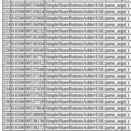
221
0.6506
90535688
SimpleShareButtonsAdder\Util::parse_args( )
222
0.6506
90535824
SimpleShareButtonsAdder\Util::parse_args( )
223
0.6506
90535960
SimpleShareButtonsAdder\Util::parse_args( )
224
0.6506
90536096
SimpleShareButtonsAdder\Util::parse_args( )
225
0.6506
90536232
SimpleShareButtonsAdder\Util::parse_args( )
226
0.6506
90536368
SimpleShareButtonsAdder\Util::parse_args( )
227
0.6506
90536504
SimpleShareButtonsAdder\Util::parse_args( )
228
0.6506
90536640
SimpleShareButtonsAdder\Util::parse_args( )
229
0.6506
90536776
SimpleShareButtonsAdder\Util::parse_args( )
230
0.6506
90536912
SimpleShareButtonsAdder\Util::parse_args( )
231
0.6506
90537048
SimpleShareButtonsAdder\Util::parse_args( )
232
0.6506
90537184
SimpleShareButtonsAdder\Util::parse_args( )
233
0.6506
90537320
SimpleShareButtonsAdder\Util::parse_args( )
234
0.6506
90537456
SimpleShareButtonsAdder\Util::parse_args( )
235
0.6506
90537592
SimpleShareButtonsAdder\Util::parse_args( )
236
0.6506
90537728
SimpleShareButtonsAdder\Util::parse_args( )
237
0.6506
90537864
SimpleShareButtonsAdder\Util::parse_args( )
238
0.6506
90538000
SimpleShareButtonsAdder\Util::parse_args( )
239
0.6506
90538136
SimpleShareButtonsAdder\Util::parse_args( )
240
0.6506
90538272
SimpleShareButtonsAdder\Util::parse_args( )