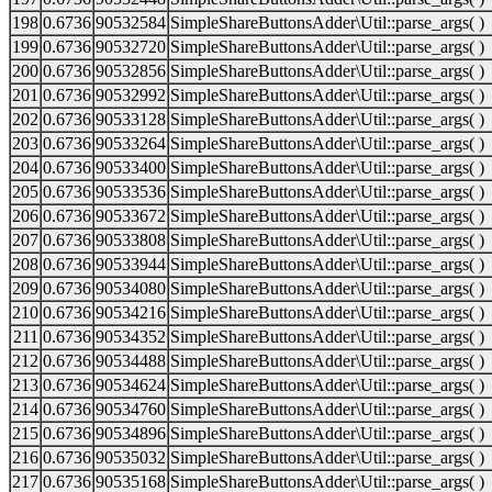
198
0.6736
90532584
SimpleShareButtonsAdder\Util::parse_args( )
199
0.6736
90532720
SimpleShareButtonsAdder\Util::parse_args( )
200
0.6736
90532856
SimpleShareButtonsAdder\Util::parse_args( )
201
0.6736
90532992
SimpleShareButtonsAdder\Util::parse_args( )
202
0.6736
90533128
SimpleShareButtonsAdder\Util::parse_args( )
203
0.6736
90533264
SimpleShareButtonsAdder\Util::parse_args( )
204
0.6736
90533400
SimpleShareButtonsAdder\Util::parse_args( )
205
0.6736
90533536
SimpleShareButtonsAdder\Util::parse_args( )
206
0.6736
90533672
SimpleShareButtonsAdder\Util::parse_args( )
207
0.6736
90533808
SimpleShareButtonsAdder\Util::parse_args( )
208
0.6736
90533944
SimpleShareButtonsAdder\Util::parse_args( )
209
0.6736
90534080
SimpleShareButtonsAdder\Util::parse_args( )
210
0.6736
90534216
SimpleShareButtonsAdder\Util::parse_args( )
211
0.6736
90534352
SimpleShareButtonsAdder\Util::parse_args( )
212
0.6736
90534488
SimpleShareButtonsAdder\Util::parse_args( )
213
0.6736
90534624
SimpleShareButtonsAdder\Util::parse_args( )
214
0.6736
90534760
SimpleShareButtonsAdder\Util::parse_args( )
215
0.6736
90534896
SimpleShareButtonsAdder\Util::parse_args( )
216
0.6736
90535032
SimpleShareButtonsAdder\Util::parse_args( )
217
0.6736
90535168
SimpleShareButtonsAdder\Util::parse_args( )