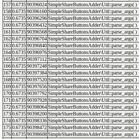
157
0.6735
90396024
SimpleShareButtonsAdder\Util::parse_args( )
158
0.6735
90396160
SimpleShareButtonsAdder\Util::parse_args( )
159
0.6735
90396296
SimpleShareButtonsAdder\Util::parse_args( )
160
0.6735
90396432
SimpleShareButtonsAdder\Util::parse_args( )
161
0.6735
90396568
SimpleShareButtonsAdder\Util::parse_args( )
162
0.6735
90396704
SimpleShareButtonsAdder\Util::parse_args( )
163
0.6735
90396840
SimpleShareButtonsAdder\Util::parse_args( )
164
0.6735
90396976
SimpleShareButtonsAdder\Util::parse_args( )
165
0.6735
90397112
SimpleShareButtonsAdder\Util::parse_args( )
166
0.6735
90397248
SimpleShareButtonsAdder\Util::parse_args( )
167
0.6735
90397384
SimpleShareButtonsAdder\Util::parse_args( )
168
0.6735
90397520
SimpleShareButtonsAdder\Util::parse_args( )
169
0.6735
90397656
SimpleShareButtonsAdder\Util::parse_args( )
170
0.6735
90397792
SimpleShareButtonsAdder\Util::parse_args( )
171
0.6735
90397928
SimpleShareButtonsAdder\Util::parse_args( )
172
0.6735
90398064
SimpleShareButtonsAdder\Util::parse_args( )
173
0.6735
90398200
SimpleShareButtonsAdder\Util::parse_args( )
174
0.6735
90398336
SimpleShareButtonsAdder\Util::parse_args( )
175
0.6735
90398472
SimpleShareButtonsAdder\Util::parse_args( )
176
0.6735
90398608
SimpleShareButtonsAdder\Util::parse_args( )