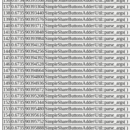
136
0.6734
90393168
SimpleShareButtonsAdder\Util::parse_args( )
137
0.6735
90393304
SimpleShareButtonsAdder\Util::parse_args( )
138
0.6735
90393440
SimpleShareButtonsAdder\Util::parse_args( )
139
0.6735
90393576
SimpleShareButtonsAdder\Util::parse_args( )
140
0.6735
90393712
SimpleShareButtonsAdder\Util::parse_args( )
141
0.6735
90393848
SimpleShareButtonsAdder\Util::parse_args( )
142
0.6735
90393984
SimpleShareButtonsAdder\Util::parse_args( )
143
0.6735
90394120
SimpleShareButtonsAdder\Util::parse_args( )
144
0.6735
90394256
SimpleShareButtonsAdder\Util::parse_args( )
145
0.6735
90394392
SimpleShareButtonsAdder\Util::parse_args( )
146
0.6735
90394528
SimpleShareButtonsAdder\Util::parse_args( )
147
0.6735
90394664
SimpleShareButtonsAdder\Util::parse_args( )
148
0.6735
90394800
SimpleShareButtonsAdder\Util::parse_args( )
149
0.6735
90394936
SimpleShareButtonsAdder\Util::parse_args( )
150
0.6735
90395072
SimpleShareButtonsAdder\Util::parse_args( )
151
0.6735
90395208
SimpleShareButtonsAdder\Util::parse_args( )
152
0.6735
90395344
SimpleShareButtonsAdder\Util::parse_args( )
153
0.6735
90395480
SimpleShareButtonsAdder\Util::parse_args( )
154
0.6735
90395616
SimpleShareButtonsAdder\Util::parse_args( )
155
0.6735
90395752
SimpleShareButtonsAdder\Util::parse_args( )
156
0.6735
90395888
SimpleShareButtonsAdder\Util::parse_args( )