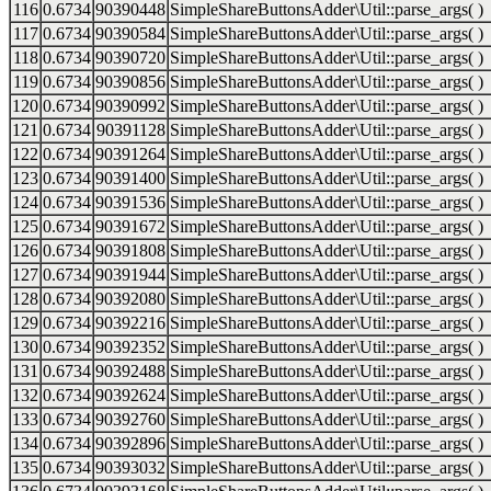
116
0.6734
90390448
SimpleShareButtonsAdder\Util::parse_args( )
117
0.6734
90390584
SimpleShareButtonsAdder\Util::parse_args( )
118
0.6734
90390720
SimpleShareButtonsAdder\Util::parse_args( )
119
0.6734
90390856
SimpleShareButtonsAdder\Util::parse_args( )
120
0.6734
90390992
SimpleShareButtonsAdder\Util::parse_args( )
121
0.6734
90391128
SimpleShareButtonsAdder\Util::parse_args( )
122
0.6734
90391264
SimpleShareButtonsAdder\Util::parse_args( )
123
0.6734
90391400
SimpleShareButtonsAdder\Util::parse_args( )
124
0.6734
90391536
SimpleShareButtonsAdder\Util::parse_args( )
125
0.6734
90391672
SimpleShareButtonsAdder\Util::parse_args( )
126
0.6734
90391808
SimpleShareButtonsAdder\Util::parse_args( )
127
0.6734
90391944
SimpleShareButtonsAdder\Util::parse_args( )
128
0.6734
90392080
SimpleShareButtonsAdder\Util::parse_args( )
129
0.6734
90392216
SimpleShareButtonsAdder\Util::parse_args( )
130
0.6734
90392352
SimpleShareButtonsAdder\Util::parse_args( )
131
0.6734
90392488
SimpleShareButtonsAdder\Util::parse_args( )
132
0.6734
90392624
SimpleShareButtonsAdder\Util::parse_args( )
133
0.6734
90392760
SimpleShareButtonsAdder\Util::parse_args( )
134
0.6734
90392896
SimpleShareButtonsAdder\Util::parse_args( )
135
0.6734
90393032
SimpleShareButtonsAdder\Util::parse_args( )