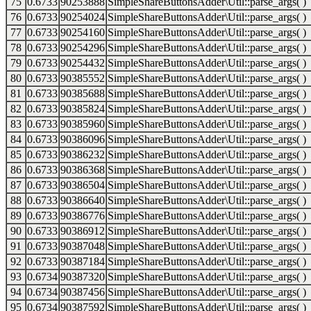
75
0.6733
90253888
SimpleShareButtonsAdder\Util::parse_args( )
76
0.6733
90254024
SimpleShareButtonsAdder\Util::parse_args( )
77
0.6733
90254160
SimpleShareButtonsAdder\Util::parse_args( )
78
0.6733
90254296
SimpleShareButtonsAdder\Util::parse_args( )
79
0.6733
90254432
SimpleShareButtonsAdder\Util::parse_args( )
80
0.6733
90385552
SimpleShareButtonsAdder\Util::parse_args( )
81
0.6733
90385688
SimpleShareButtonsAdder\Util::parse_args( )
82
0.6733
90385824
SimpleShareButtonsAdder\Util::parse_args( )
83
0.6733
90385960
SimpleShareButtonsAdder\Util::parse_args( )
84
0.6733
90386096
SimpleShareButtonsAdder\Util::parse_args( )
85
0.6733
90386232
SimpleShareButtonsAdder\Util::parse_args( )
86
0.6733
90386368
SimpleShareButtonsAdder\Util::parse_args( )
87
0.6733
90386504
SimpleShareButtonsAdder\Util::parse_args( )
88
0.6733
90386640
SimpleShareButtonsAdder\Util::parse_args( )
89
0.6733
90386776
SimpleShareButtonsAdder\Util::parse_args( )
90
0.6733
90386912
SimpleShareButtonsAdder\Util::parse_args( )
91
0.6733
90387048
SimpleShareButtonsAdder\Util::parse_args( )
92
0.6733
90387184
SimpleShareButtonsAdder\Util::parse_args( )
93
0.6734
90387320
SimpleShareButtonsAdder\Util::parse_args( )
94
0.6734
90387456
SimpleShareButtonsAdder\Util::parse_args( )
95
0.6734
90387592
SimpleShareButtonsAdder\Util::parse_args( )