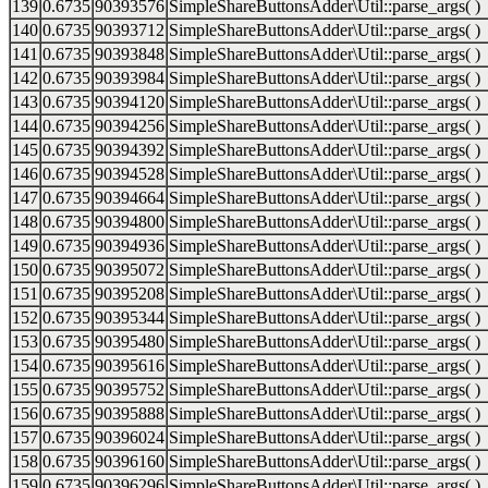
139
0.6735
90393576
SimpleShareButtonsAdder\Util::parse_args( )
140
0.6735
90393712
SimpleShareButtonsAdder\Util::parse_args( )
141
0.6735
90393848
SimpleShareButtonsAdder\Util::parse_args( )
142
0.6735
90393984
SimpleShareButtonsAdder\Util::parse_args( )
143
0.6735
90394120
SimpleShareButtonsAdder\Util::parse_args( )
144
0.6735
90394256
SimpleShareButtonsAdder\Util::parse_args( )
145
0.6735
90394392
SimpleShareButtonsAdder\Util::parse_args( )
146
0.6735
90394528
SimpleShareButtonsAdder\Util::parse_args( )
147
0.6735
90394664
SimpleShareButtonsAdder\Util::parse_args( )
148
0.6735
90394800
SimpleShareButtonsAdder\Util::parse_args( )
149
0.6735
90394936
SimpleShareButtonsAdder\Util::parse_args( )
150
0.6735
90395072
SimpleShareButtonsAdder\Util::parse_args( )
151
0.6735
90395208
SimpleShareButtonsAdder\Util::parse_args( )
152
0.6735
90395344
SimpleShareButtonsAdder\Util::parse_args( )
153
0.6735
90395480
SimpleShareButtonsAdder\Util::parse_args( )
154
0.6735
90395616
SimpleShareButtonsAdder\Util::parse_args( )
155
0.6735
90395752
SimpleShareButtonsAdder\Util::parse_args( )
156
0.6735
90395888
SimpleShareButtonsAdder\Util::parse_args( )
157
0.6735
90396024
SimpleShareButtonsAdder\Util::parse_args( )
158
0.6735
90396160
SimpleShareButtonsAdder\Util::parse_args( )
159
0.6735
90396296
SimpleShareButtonsAdder\Util::parse_args( )