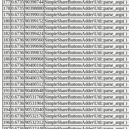
177
0.6735
90398744
SimpleShareButtonsAdder\Util::parse_args( )
178
0.6735
90398880
SimpleShareButtonsAdder\Util::parse_args( )
179
0.6735
90399016
SimpleShareButtonsAdder\Util::parse_args( )
180
0.6735
90399152
SimpleShareButtonsAdder\Util::parse_args( )
181
0.6735
90399288
SimpleShareButtonsAdder\Util::parse_args( )
182
0.6736
90399424
SimpleShareButtonsAdder\Util::parse_args( )
183
0.6736
90399560
SimpleShareButtonsAdder\Util::parse_args( )
184
0.6736
90399696
SimpleShareButtonsAdder\Util::parse_args( )
185
0.6736
90399832
SimpleShareButtonsAdder\Util::parse_args( )
186
0.6736
90399968
SimpleShareButtonsAdder\Util::parse_args( )
187
0.6736
90400104
SimpleShareButtonsAdder\Util::parse_args( )
188
0.6736
90400240
SimpleShareButtonsAdder\Util::parse_args( )
189
0.6736
90400376
SimpleShareButtonsAdder\Util::parse_args( )
190
0.6736
90400512
SimpleShareButtonsAdder\Util::parse_args( )
191
0.6736
90400648
SimpleShareButtonsAdder\Util::parse_args( )
192
0.6736
90531768
SimpleShareButtonsAdder\Util::parse_args( )
193
0.6736
90531904
SimpleShareButtonsAdder\Util::parse_args( )
194
0.6736
90532040
SimpleShareButtonsAdder\Util::parse_args( )
195
0.6736
90532176
SimpleShareButtonsAdder\Util::parse_args( )
196
0.6736
90532312
SimpleShareButtonsAdder\Util::parse_args( )
197
0.6736
90532448
SimpleShareButtonsAdder\Util::parse_args( )