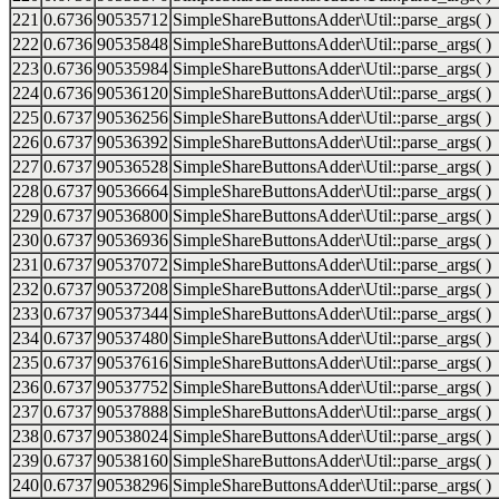
221
0.6736
90535712
SimpleShareButtonsAdder\Util::parse_args( )
222
0.6736
90535848
SimpleShareButtonsAdder\Util::parse_args( )
223
0.6736
90535984
SimpleShareButtonsAdder\Util::parse_args( )
224
0.6736
90536120
SimpleShareButtonsAdder\Util::parse_args( )
225
0.6737
90536256
SimpleShareButtonsAdder\Util::parse_args( )
226
0.6737
90536392
SimpleShareButtonsAdder\Util::parse_args( )
227
0.6737
90536528
SimpleShareButtonsAdder\Util::parse_args( )
228
0.6737
90536664
SimpleShareButtonsAdder\Util::parse_args( )
229
0.6737
90536800
SimpleShareButtonsAdder\Util::parse_args( )
230
0.6737
90536936
SimpleShareButtonsAdder\Util::parse_args( )
231
0.6737
90537072
SimpleShareButtonsAdder\Util::parse_args( )
232
0.6737
90537208
SimpleShareButtonsAdder\Util::parse_args( )
233
0.6737
90537344
SimpleShareButtonsAdder\Util::parse_args( )
234
0.6737
90537480
SimpleShareButtonsAdder\Util::parse_args( )
235
0.6737
90537616
SimpleShareButtonsAdder\Util::parse_args( )
236
0.6737
90537752
SimpleShareButtonsAdder\Util::parse_args( )
237
0.6737
90537888
SimpleShareButtonsAdder\Util::parse_args( )
238
0.6737
90538024
SimpleShareButtonsAdder\Util::parse_args( )
239
0.6737
90538160
SimpleShareButtonsAdder\Util::parse_args( )
240
0.6737
90538296
SimpleShareButtonsAdder\Util::parse_args( )