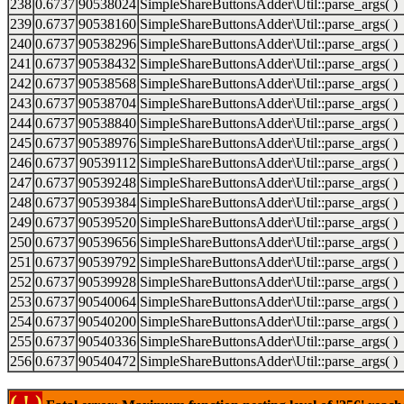
238
0.6737
90538024
SimpleShareButtonsAdder\Util::parse_args( )
239
0.6737
90538160
SimpleShareButtonsAdder\Util::parse_args( )
240
0.6737
90538296
SimpleShareButtonsAdder\Util::parse_args( )
241
0.6737
90538432
SimpleShareButtonsAdder\Util::parse_args( )
242
0.6737
90538568
SimpleShareButtonsAdder\Util::parse_args( )
243
0.6737
90538704
SimpleShareButtonsAdder\Util::parse_args( )
244
0.6737
90538840
SimpleShareButtonsAdder\Util::parse_args( )
245
0.6737
90538976
SimpleShareButtonsAdder\Util::parse_args( )
246
0.6737
90539112
SimpleShareButtonsAdder\Util::parse_args( )
247
0.6737
90539248
SimpleShareButtonsAdder\Util::parse_args( )
248
0.6737
90539384
SimpleShareButtonsAdder\Util::parse_args( )
249
0.6737
90539520
SimpleShareButtonsAdder\Util::parse_args( )
250
0.6737
90539656
SimpleShareButtonsAdder\Util::parse_args( )
251
0.6737
90539792
SimpleShareButtonsAdder\Util::parse_args( )
252
0.6737
90539928
SimpleShareButtonsAdder\Util::parse_args( )
253
0.6737
90540064
SimpleShareButtonsAdder\Util::parse_args( )
254
0.6737
90540200
SimpleShareButtonsAdder\Util::parse_args( )
255
0.6737
90540336
SimpleShareButtonsAdder\Util::parse_args( )
256
0.6737
90540472
SimpleShareButtonsAdder\Util::parse_args( )
( ! )