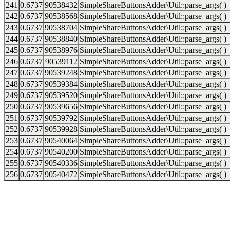
241
0.6737
90538432
SimpleShareButtonsAdder\Util::parse_args( )
242
0.6737
90538568
SimpleShareButtonsAdder\Util::parse_args( )
243
0.6737
90538704
SimpleShareButtonsAdder\Util::parse_args( )
244
0.6737
90538840
SimpleShareButtonsAdder\Util::parse_args( )
245
0.6737
90538976
SimpleShareButtonsAdder\Util::parse_args( )
246
0.6737
90539112
SimpleShareButtonsAdder\Util::parse_args( )
247
0.6737
90539248
SimpleShareButtonsAdder\Util::parse_args( )
248
0.6737
90539384
SimpleShareButtonsAdder\Util::parse_args( )
249
0.6737
90539520
SimpleShareButtonsAdder\Util::parse_args( )
250
0.6737
90539656
SimpleShareButtonsAdder\Util::parse_args( )
251
0.6737
90539792
SimpleShareButtonsAdder\Util::parse_args( )
252
0.6737
90539928
SimpleShareButtonsAdder\Util::parse_args( )
253
0.6737
90540064
SimpleShareButtonsAdder\Util::parse_args( )
254
0.6737
90540200
SimpleShareButtonsAdder\Util::parse_args( )
255
0.6737
90540336
SimpleShareButtonsAdder\Util::parse_args( )
256
0.6737
90540472
SimpleShareButtonsAdder\Util::parse_args( )