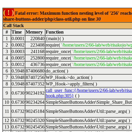
( ! )
Fatal error: Maximum function nesting level of '256' reach
share-buttons-adder/php/class-util.php on line
30
Call Stack
#
Time
Memory
Function
1
0.0001
220840
{main}( )
2
0.0002
223408
require(
'/home/users/2/66-lab/web/risakojo/w
3
0.0003
241168
require_once(
'/home/users/2/66-lab/web/risak
4
0.0005
252800
require_once(
'/home/users/2/66-lab/web/risak
5
0.0012
436736
require_once(
'/home/users/2/66-lab/web/risak
6
0.5948
87406680
do_action( )
7
0.5948
87407256
WP_Hook->do_action( )
8
0.5948
87407352
WP_Hook->apply_filters( )
call_user_func:{/home/users/2/66-lab/web/ris
9
0.6730
90234192
hook.php:305}
( )
10
0.6730
90234264
SimpleShareButtonsAdder\Simple_Share_Butt
11
0.6732
90245184
SimpleShareButtonsAdder\Util::parse_args( )
12
0.6732
90245320
SimpleShareButtonsAdder\Util::parse_args( )
13
0.6732
90245456
SimpleShareButtonsAdder\Util::parse_args( )