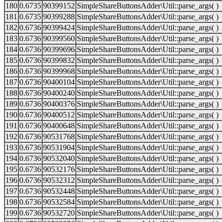
180
0.6735
90399152
SimpleShareButtonsAdder\Util::parse_args( )
181
0.6735
90399288
SimpleShareButtonsAdder\Util::parse_args( )
182
0.6736
90399424
SimpleShareButtonsAdder\Util::parse_args( )
183
0.6736
90399560
SimpleShareButtonsAdder\Util::parse_args( )
184
0.6736
90399696
SimpleShareButtonsAdder\Util::parse_args( )
185
0.6736
90399832
SimpleShareButtonsAdder\Util::parse_args( )
186
0.6736
90399968
SimpleShareButtonsAdder\Util::parse_args( )
187
0.6736
90400104
SimpleShareButtonsAdder\Util::parse_args( )
188
0.6736
90400240
SimpleShareButtonsAdder\Util::parse_args( )
189
0.6736
90400376
SimpleShareButtonsAdder\Util::parse_args( )
190
0.6736
90400512
SimpleShareButtonsAdder\Util::parse_args( )
191
0.6736
90400648
SimpleShareButtonsAdder\Util::parse_args( )
192
0.6736
90531768
SimpleShareButtonsAdder\Util::parse_args( )
193
0.6736
90531904
SimpleShareButtonsAdder\Util::parse_args( )
194
0.6736
90532040
SimpleShareButtonsAdder\Util::parse_args( )
195
0.6736
90532176
SimpleShareButtonsAdder\Util::parse_args( )
196
0.6736
90532312
SimpleShareButtonsAdder\Util::parse_args( )
197
0.6736
90532448
SimpleShareButtonsAdder\Util::parse_args( )
198
0.6736
90532584
SimpleShareButtonsAdder\Util::parse_args( )
199
0.6736
90532720
SimpleShareButtonsAdder\Util::parse_args( )