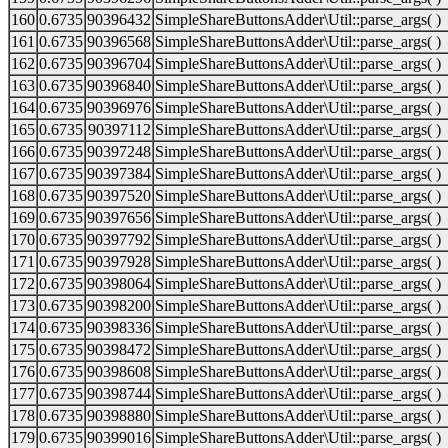
160
0.6735
90396432
SimpleShareButtonsAdder\Util::parse_args( )
161
0.6735
90396568
SimpleShareButtonsAdder\Util::parse_args( )
162
0.6735
90396704
SimpleShareButtonsAdder\Util::parse_args( )
163
0.6735
90396840
SimpleShareButtonsAdder\Util::parse_args( )
164
0.6735
90396976
SimpleShareButtonsAdder\Util::parse_args( )
165
0.6735
90397112
SimpleShareButtonsAdder\Util::parse_args( )
166
0.6735
90397248
SimpleShareButtonsAdder\Util::parse_args( )
167
0.6735
90397384
SimpleShareButtonsAdder\Util::parse_args( )
168
0.6735
90397520
SimpleShareButtonsAdder\Util::parse_args( )
169
0.6735
90397656
SimpleShareButtonsAdder\Util::parse_args( )
170
0.6735
90397792
SimpleShareButtonsAdder\Util::parse_args( )
171
0.6735
90397928
SimpleShareButtonsAdder\Util::parse_args( )
172
0.6735
90398064
SimpleShareButtonsAdder\Util::parse_args( )
173
0.6735
90398200
SimpleShareButtonsAdder\Util::parse_args( )
174
0.6735
90398336
SimpleShareButtonsAdder\Util::parse_args( )
175
0.6735
90398472
SimpleShareButtonsAdder\Util::parse_args( )
176
0.6735
90398608
SimpleShareButtonsAdder\Util::parse_args( )
177
0.6735
90398744
SimpleShareButtonsAdder\Util::parse_args( )
178
0.6735
90398880
SimpleShareButtonsAdder\Util::parse_args( )
179
0.6735
90399016
SimpleShareButtonsAdder\Util::parse_args( )