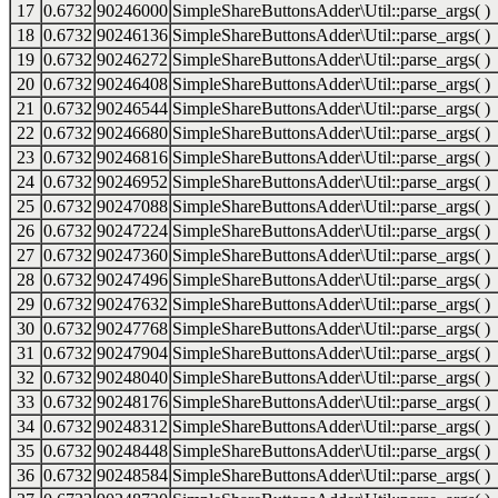
17
0.6732
90246000
SimpleShareButtonsAdder\Util::parse_args( )
18
0.6732
90246136
SimpleShareButtonsAdder\Util::parse_args( )
19
0.6732
90246272
SimpleShareButtonsAdder\Util::parse_args( )
20
0.6732
90246408
SimpleShareButtonsAdder\Util::parse_args( )
21
0.6732
90246544
SimpleShareButtonsAdder\Util::parse_args( )
22
0.6732
90246680
SimpleShareButtonsAdder\Util::parse_args( )
23
0.6732
90246816
SimpleShareButtonsAdder\Util::parse_args( )
24
0.6732
90246952
SimpleShareButtonsAdder\Util::parse_args( )
25
0.6732
90247088
SimpleShareButtonsAdder\Util::parse_args( )
26
0.6732
90247224
SimpleShareButtonsAdder\Util::parse_args( )
27
0.6732
90247360
SimpleShareButtonsAdder\Util::parse_args( )
28
0.6732
90247496
SimpleShareButtonsAdder\Util::parse_args( )
29
0.6732
90247632
SimpleShareButtonsAdder\Util::parse_args( )
30
0.6732
90247768
SimpleShareButtonsAdder\Util::parse_args( )
31
0.6732
90247904
SimpleShareButtonsAdder\Util::parse_args( )
32
0.6732
90248040
SimpleShareButtonsAdder\Util::parse_args( )
33
0.6732
90248176
SimpleShareButtonsAdder\Util::parse_args( )
34
0.6732
90248312
SimpleShareButtonsAdder\Util::parse_args( )
35
0.6732
90248448
SimpleShareButtonsAdder\Util::parse_args( )
36
0.6732
90248584
SimpleShareButtonsAdder\Util::parse_args( )