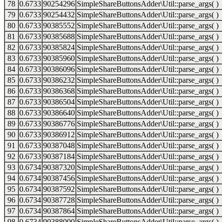
78
0.6733
90254296
SimpleShareButtonsAdder\Util::parse_args( )
79
0.6733
90254432
SimpleShareButtonsAdder\Util::parse_args( )
80
0.6733
90385552
SimpleShareButtonsAdder\Util::parse_args( )
81
0.6733
90385688
SimpleShareButtonsAdder\Util::parse_args( )
82
0.6733
90385824
SimpleShareButtonsAdder\Util::parse_args( )
83
0.6733
90385960
SimpleShareButtonsAdder\Util::parse_args( )
84
0.6733
90386096
SimpleShareButtonsAdder\Util::parse_args( )
85
0.6733
90386232
SimpleShareButtonsAdder\Util::parse_args( )
86
0.6733
90386368
SimpleShareButtonsAdder\Util::parse_args( )
87
0.6733
90386504
SimpleShareButtonsAdder\Util::parse_args( )
88
0.6733
90386640
SimpleShareButtonsAdder\Util::parse_args( )
89
0.6733
90386776
SimpleShareButtonsAdder\Util::parse_args( )
90
0.6733
90386912
SimpleShareButtonsAdder\Util::parse_args( )
91
0.6733
90387048
SimpleShareButtonsAdder\Util::parse_args( )
92
0.6733
90387184
SimpleShareButtonsAdder\Util::parse_args( )
93
0.6734
90387320
SimpleShareButtonsAdder\Util::parse_args( )
94
0.6734
90387456
SimpleShareButtonsAdder\Util::parse_args( )
95
0.6734
90387592
SimpleShareButtonsAdder\Util::parse_args( )
96
0.6734
90387728
SimpleShareButtonsAdder\Util::parse_args( )
97
0.6734
90387864
SimpleShareButtonsAdder\Util::parse_args( )
98
0.6734
90388000
SimpleShareButtonsAdder\Util::parse_args( )