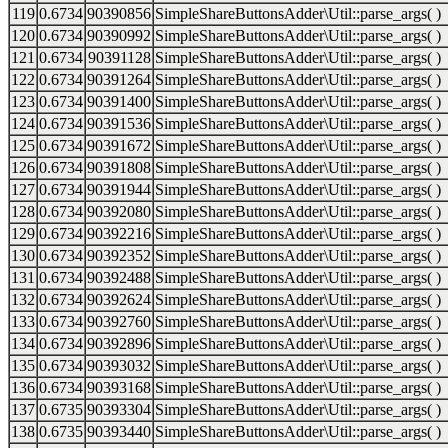
119
0.6734
90390856
SimpleShareButtonsAdder\Util::parse_args( )
120
0.6734
90390992
SimpleShareButtonsAdder\Util::parse_args( )
121
0.6734
90391128
SimpleShareButtonsAdder\Util::parse_args( )
122
0.6734
90391264
SimpleShareButtonsAdder\Util::parse_args( )
123
0.6734
90391400
SimpleShareButtonsAdder\Util::parse_args( )
124
0.6734
90391536
SimpleShareButtonsAdder\Util::parse_args( )
125
0.6734
90391672
SimpleShareButtonsAdder\Util::parse_args( )
126
0.6734
90391808
SimpleShareButtonsAdder\Util::parse_args( )
127
0.6734
90391944
SimpleShareButtonsAdder\Util::parse_args( )
128
0.6734
90392080
SimpleShareButtonsAdder\Util::parse_args( )
129
0.6734
90392216
SimpleShareButtonsAdder\Util::parse_args( )
130
0.6734
90392352
SimpleShareButtonsAdder\Util::parse_args( )
131
0.6734
90392488
SimpleShareButtonsAdder\Util::parse_args( )
132
0.6734
90392624
SimpleShareButtonsAdder\Util::parse_args( )
133
0.6734
90392760
SimpleShareButtonsAdder\Util::parse_args( )
134
0.6734
90392896
SimpleShareButtonsAdder\Util::parse_args( )
135
0.6734
90393032
SimpleShareButtonsAdder\Util::parse_args( )
136
0.6734
90393168
SimpleShareButtonsAdder\Util::parse_args( )
137
0.6735
90393304
SimpleShareButtonsAdder\Util::parse_args( )
138
0.6735
90393440
SimpleShareButtonsAdder\Util::parse_args( )