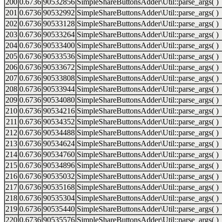
200
0.6736
90532856
SimpleShareButtonsAdder\Util::parse_args( )
201
0.6736
90532992
SimpleShareButtonsAdder\Util::parse_args( )
202
0.6736
90533128
SimpleShareButtonsAdder\Util::parse_args( )
203
0.6736
90533264
SimpleShareButtonsAdder\Util::parse_args( )
204
0.6736
90533400
SimpleShareButtonsAdder\Util::parse_args( )
205
0.6736
90533536
SimpleShareButtonsAdder\Util::parse_args( )
206
0.6736
90533672
SimpleShareButtonsAdder\Util::parse_args( )
207
0.6736
90533808
SimpleShareButtonsAdder\Util::parse_args( )
208
0.6736
90533944
SimpleShareButtonsAdder\Util::parse_args( )
209
0.6736
90534080
SimpleShareButtonsAdder\Util::parse_args( )
210
0.6736
90534216
SimpleShareButtonsAdder\Util::parse_args( )
211
0.6736
90534352
SimpleShareButtonsAdder\Util::parse_args( )
212
0.6736
90534488
SimpleShareButtonsAdder\Util::parse_args( )
213
0.6736
90534624
SimpleShareButtonsAdder\Util::parse_args( )
214
0.6736
90534760
SimpleShareButtonsAdder\Util::parse_args( )
215
0.6736
90534896
SimpleShareButtonsAdder\Util::parse_args( )
216
0.6736
90535032
SimpleShareButtonsAdder\Util::parse_args( )
217
0.6736
90535168
SimpleShareButtonsAdder\Util::parse_args( )
218
0.6736
90535304
SimpleShareButtonsAdder\Util::parse_args( )
219
0.6736
90535440
SimpleShareButtonsAdder\Util::parse_args( )
220
0.6736
90535576
SimpleShareButtonsAdder\Util::parse_args( )