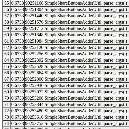
55
0.6733
90251168
SimpleShareButtonsAdder\Util::parse_args( )
56
0.6733
90251304
SimpleShareButtonsAdder\Util::parse_args( )
57
0.6733
90251440
SimpleShareButtonsAdder\Util::parse_args( )
58
0.6733
90251576
SimpleShareButtonsAdder\Util::parse_args( )
59
0.6733
90251712
SimpleShareButtonsAdder\Util::parse_args( )
60
0.6733
90251848
SimpleShareButtonsAdder\Util::parse_args( )
61
0.6733
90251984
SimpleShareButtonsAdder\Util::parse_args( )
62
0.6733
90252120
SimpleShareButtonsAdder\Util::parse_args( )
63
0.6733
90252256
SimpleShareButtonsAdder\Util::parse_args( )
64
0.6733
90252392
SimpleShareButtonsAdder\Util::parse_args( )
65
0.6733
90252528
SimpleShareButtonsAdder\Util::parse_args( )
66
0.6733
90252664
SimpleShareButtonsAdder\Util::parse_args( )
67
0.6733
90252800
SimpleShareButtonsAdder\Util::parse_args( )
68
0.6733
90252936
SimpleShareButtonsAdder\Util::parse_args( )
69
0.6733
90253072
SimpleShareButtonsAdder\Util::parse_args( )
70
0.6733
90253208
SimpleShareButtonsAdder\Util::parse_args( )
71
0.6733
90253344
SimpleShareButtonsAdder\Util::parse_args( )
72
0.6733
90253480
SimpleShareButtonsAdder\Util::parse_args( )
73
0.6733
90253616
SimpleShareButtonsAdder\Util::parse_args( )
74
0.6733
90253752
SimpleShareButtonsAdder\Util::parse_args( )