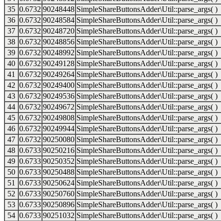
35
0.6732
90248448
SimpleShareButtonsAdder\Util::parse_args( )
36
0.6732
90248584
SimpleShareButtonsAdder\Util::parse_args( )
37
0.6732
90248720
SimpleShareButtonsAdder\Util::parse_args( )
38
0.6732
90248856
SimpleShareButtonsAdder\Util::parse_args( )
39
0.6732
90248992
SimpleShareButtonsAdder\Util::parse_args( )
40
0.6732
90249128
SimpleShareButtonsAdder\Util::parse_args( )
41
0.6732
90249264
SimpleShareButtonsAdder\Util::parse_args( )
42
0.6732
90249400
SimpleShareButtonsAdder\Util::parse_args( )
43
0.6732
90249536
SimpleShareButtonsAdder\Util::parse_args( )
44
0.6732
90249672
SimpleShareButtonsAdder\Util::parse_args( )
45
0.6732
90249808
SimpleShareButtonsAdder\Util::parse_args( )
46
0.6732
90249944
SimpleShareButtonsAdder\Util::parse_args( )
47
0.6732
90250080
SimpleShareButtonsAdder\Util::parse_args( )
48
0.6733
90250216
SimpleShareButtonsAdder\Util::parse_args( )
49
0.6733
90250352
SimpleShareButtonsAdder\Util::parse_args( )
50
0.6733
90250488
SimpleShareButtonsAdder\Util::parse_args( )
51
0.6733
90250624
SimpleShareButtonsAdder\Util::parse_args( )
52
0.6733
90250760
SimpleShareButtonsAdder\Util::parse_args( )
53
0.6733
90250896
SimpleShareButtonsAdder\Util::parse_args( )
54
0.6733
90251032
SimpleShareButtonsAdder\Util::parse_args( )