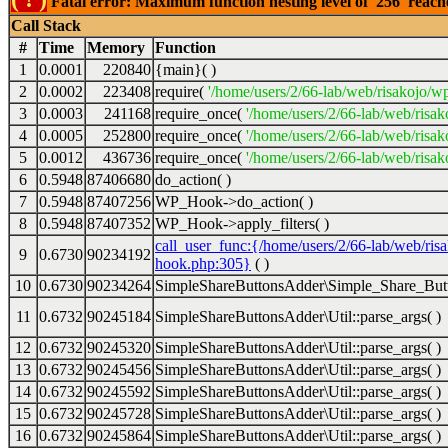
Fatal error: Maximum function nesting level of '256' reac
Call Stack
#
Time
Memory
Function
1
0.0001
220840
{main}( )
2
0.0002
223408
require(
'/home/users/2/66-lab/web/risakojo/w
3
0.0003
241168
require_once(
'/home/users/2/66-lab/web/risak
4
0.0005
252800
require_once(
'/home/users/2/66-lab/web/risak
5
0.0012
436736
require_once(
'/home/users/2/66-lab/web/risak
6
0.5948
87406680
do_action( )
7
0.5948
87407256
WP_Hook->do_action( )
8
0.5948
87407352
WP_Hook->apply_filters( )
call_user_func:{/home/users/2/66-lab/web/ris
9
0.6730
90234192
hook.php:305}
( )
10
0.6730
90234264
SimpleShareButtonsAdder\Simple_Share_Butt
11
0.6732
90245184
SimpleShareButtonsAdder\Util::parse_args( )
12
0.6732
90245320
SimpleShareButtonsAdder\Util::parse_args( )
13
0.6732
90245456
SimpleShareButtonsAdder\Util::parse_args( )
14
0.6732
90245592
SimpleShareButtonsAdder\Util::parse_args( )
15
0.6732
90245728
SimpleShareButtonsAdder\Util::parse_args( )
16
0.6732
90245864
SimpleShareButtonsAdder\Util::parse_args( )