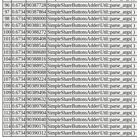
96
0.6734
90387728
SimpleShareButtonsAdder\Util::parse_args( )
97
0.6734
90387864
SimpleShareButtonsAdder\Util::parse_args( )
98
0.6734
90388000
SimpleShareButtonsAdder\Util::parse_args( )
99
0.6734
90388136
SimpleShareButtonsAdder\Util::parse_args( )
100
0.6734
90388272
SimpleShareButtonsAdder\Util::parse_args( )
101
0.6734
90388408
SimpleShareButtonsAdder\Util::parse_args( )
102
0.6734
90388544
SimpleShareButtonsAdder\Util::parse_args( )
103
0.6734
90388680
SimpleShareButtonsAdder\Util::parse_args( )
104
0.6734
90388816
SimpleShareButtonsAdder\Util::parse_args( )
105
0.6734
90388952
SimpleShareButtonsAdder\Util::parse_args( )
106
0.6734
90389088
SimpleShareButtonsAdder\Util::parse_args( )
107
0.6734
90389224
SimpleShareButtonsAdder\Util::parse_args( )
108
0.6734
90389360
SimpleShareButtonsAdder\Util::parse_args( )
109
0.6734
90389496
SimpleShareButtonsAdder\Util::parse_args( )
110
0.6734
90389632
SimpleShareButtonsAdder\Util::parse_args( )
111
0.6734
90389768
SimpleShareButtonsAdder\Util::parse_args( )
112
0.6734
90389904
SimpleShareButtonsAdder\Util::parse_args( )
113
0.6734
90390040
SimpleShareButtonsAdder\Util::parse_args( )
114
0.6734
90390176
SimpleShareButtonsAdder\Util::parse_args( )
115
0.6734
90390312
SimpleShareButtonsAdder\Util::parse_args( )