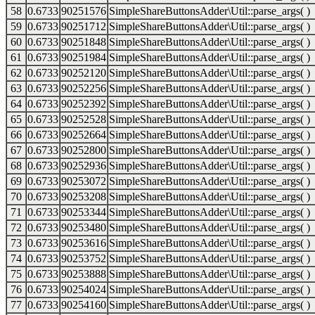
58
0.6733
90251576
SimpleShareButtonsAdder\Util::parse_args( )
59
0.6733
90251712
SimpleShareButtonsAdder\Util::parse_args( )
60
0.6733
90251848
SimpleShareButtonsAdder\Util::parse_args( )
61
0.6733
90251984
SimpleShareButtonsAdder\Util::parse_args( )
62
0.6733
90252120
SimpleShareButtonsAdder\Util::parse_args( )
63
0.6733
90252256
SimpleShareButtonsAdder\Util::parse_args( )
64
0.6733
90252392
SimpleShareButtonsAdder\Util::parse_args( )
65
0.6733
90252528
SimpleShareButtonsAdder\Util::parse_args( )
66
0.6733
90252664
SimpleShareButtonsAdder\Util::parse_args( )
67
0.6733
90252800
SimpleShareButtonsAdder\Util::parse_args( )
68
0.6733
90252936
SimpleShareButtonsAdder\Util::parse_args( )
69
0.6733
90253072
SimpleShareButtonsAdder\Util::parse_args( )
70
0.6733
90253208
SimpleShareButtonsAdder\Util::parse_args( )
71
0.6733
90253344
SimpleShareButtonsAdder\Util::parse_args( )
72
0.6733
90253480
SimpleShareButtonsAdder\Util::parse_args( )
73
0.6733
90253616
SimpleShareButtonsAdder\Util::parse_args( )
74
0.6733
90253752
SimpleShareButtonsAdder\Util::parse_args( )
75
0.6733
90253888
SimpleShareButtonsAdder\Util::parse_args( )
76
0.6733
90254024
SimpleShareButtonsAdder\Util::parse_args( )
77
0.6733
90254160
SimpleShareButtonsAdder\Util::parse_args( )