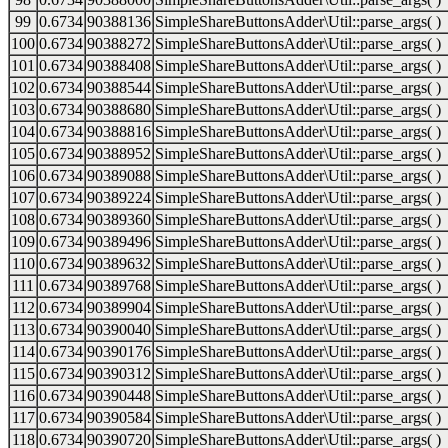
99
0.6734
90388136
SimpleShareButtonsAdder\Util::parse_args( )
100
0.6734
90388272
SimpleShareButtonsAdder\Util::parse_args( )
101
0.6734
90388408
SimpleShareButtonsAdder\Util::parse_args( )
102
0.6734
90388544
SimpleShareButtonsAdder\Util::parse_args( )
103
0.6734
90388680
SimpleShareButtonsAdder\Util::parse_args( )
104
0.6734
90388816
SimpleShareButtonsAdder\Util::parse_args( )
105
0.6734
90388952
SimpleShareButtonsAdder\Util::parse_args( )
106
0.6734
90389088
SimpleShareButtonsAdder\Util::parse_args( )
107
0.6734
90389224
SimpleShareButtonsAdder\Util::parse_args( )
108
0.6734
90389360
SimpleShareButtonsAdder\Util::parse_args( )
109
0.6734
90389496
SimpleShareButtonsAdder\Util::parse_args( )
110
0.6734
90389632
SimpleShareButtonsAdder\Util::parse_args( )
111
0.6734
90389768
SimpleShareButtonsAdder\Util::parse_args( )
112
0.6734
90389904
SimpleShareButtonsAdder\Util::parse_args( )
113
0.6734
90390040
SimpleShareButtonsAdder\Util::parse_args( )
114
0.6734
90390176
SimpleShareButtonsAdder\Util::parse_args( )
115
0.6734
90390312
SimpleShareButtonsAdder\Util::parse_args( )
116
0.6734
90390448
SimpleShareButtonsAdder\Util::parse_args( )
117
0.6734
90390584
SimpleShareButtonsAdder\Util::parse_args( )
118
0.6734
90390720
SimpleShareButtonsAdder\Util::parse_args( )