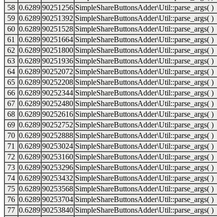
58
0.6289
90251256
SimpleShareButtonsAdder\Util::parse_args( )
59
0.6289
90251392
SimpleShareButtonsAdder\Util::parse_args( )
60
0.6289
90251528
SimpleShareButtonsAdder\Util::parse_args( )
61
0.6289
90251664
SimpleShareButtonsAdder\Util::parse_args( )
62
0.6289
90251800
SimpleShareButtonsAdder\Util::parse_args( )
63
0.6289
90251936
SimpleShareButtonsAdder\Util::parse_args( )
64
0.6289
90252072
SimpleShareButtonsAdder\Util::parse_args( )
65
0.6289
90252208
SimpleShareButtonsAdder\Util::parse_args( )
66
0.6289
90252344
SimpleShareButtonsAdder\Util::parse_args( )
67
0.6289
90252480
SimpleShareButtonsAdder\Util::parse_args( )
68
0.6289
90252616
SimpleShareButtonsAdder\Util::parse_args( )
69
0.6289
90252752
SimpleShareButtonsAdder\Util::parse_args( )
70
0.6289
90252888
SimpleShareButtonsAdder\Util::parse_args( )
71
0.6289
90253024
SimpleShareButtonsAdder\Util::parse_args( )
72
0.6289
90253160
SimpleShareButtonsAdder\Util::parse_args( )
73
0.6289
90253296
SimpleShareButtonsAdder\Util::parse_args( )
74
0.6289
90253432
SimpleShareButtonsAdder\Util::parse_args( )
75
0.6289
90253568
SimpleShareButtonsAdder\Util::parse_args( )
76
0.6289
90253704
SimpleShareButtonsAdder\Util::parse_args( )
77
0.6289
90253840
SimpleShareButtonsAdder\Util::parse_args( )