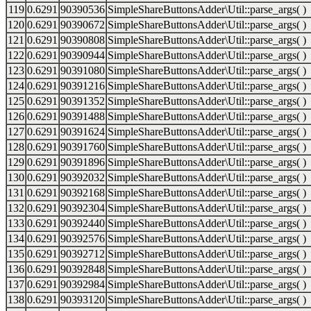
119
0.6291
90390536
SimpleShareButtonsAdder\Util::parse_args( )
120
0.6291
90390672
SimpleShareButtonsAdder\Util::parse_args( )
121
0.6291
90390808
SimpleShareButtonsAdder\Util::parse_args( )
122
0.6291
90390944
SimpleShareButtonsAdder\Util::parse_args( )
123
0.6291
90391080
SimpleShareButtonsAdder\Util::parse_args( )
124
0.6291
90391216
SimpleShareButtonsAdder\Util::parse_args( )
125
0.6291
90391352
SimpleShareButtonsAdder\Util::parse_args( )
126
0.6291
90391488
SimpleShareButtonsAdder\Util::parse_args( )
127
0.6291
90391624
SimpleShareButtonsAdder\Util::parse_args( )
128
0.6291
90391760
SimpleShareButtonsAdder\Util::parse_args( )
129
0.6291
90391896
SimpleShareButtonsAdder\Util::parse_args( )
130
0.6291
90392032
SimpleShareButtonsAdder\Util::parse_args( )
131
0.6291
90392168
SimpleShareButtonsAdder\Util::parse_args( )
132
0.6291
90392304
SimpleShareButtonsAdder\Util::parse_args( )
133
0.6291
90392440
SimpleShareButtonsAdder\Util::parse_args( )
134
0.6291
90392576
SimpleShareButtonsAdder\Util::parse_args( )
135
0.6291
90392712
SimpleShareButtonsAdder\Util::parse_args( )
136
0.6291
90392848
SimpleShareButtonsAdder\Util::parse_args( )
137
0.6291
90392984
SimpleShareButtonsAdder\Util::parse_args( )
138
0.6291
90393120
SimpleShareButtonsAdder\Util::parse_args( )