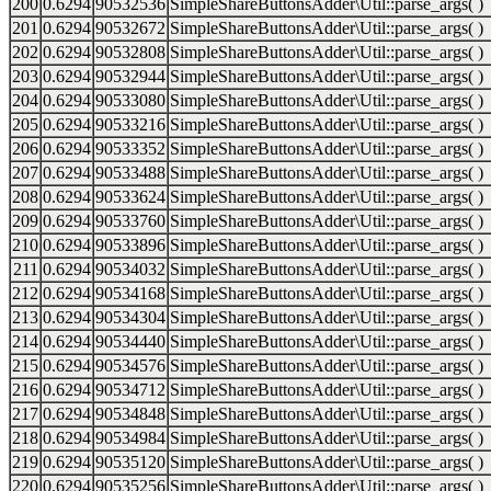
200
0.6294
90532536
SimpleShareButtonsAdder\Util::parse_args( )
201
0.6294
90532672
SimpleShareButtonsAdder\Util::parse_args( )
202
0.6294
90532808
SimpleShareButtonsAdder\Util::parse_args( )
203
0.6294
90532944
SimpleShareButtonsAdder\Util::parse_args( )
204
0.6294
90533080
SimpleShareButtonsAdder\Util::parse_args( )
205
0.6294
90533216
SimpleShareButtonsAdder\Util::parse_args( )
206
0.6294
90533352
SimpleShareButtonsAdder\Util::parse_args( )
207
0.6294
90533488
SimpleShareButtonsAdder\Util::parse_args( )
208
0.6294
90533624
SimpleShareButtonsAdder\Util::parse_args( )
209
0.6294
90533760
SimpleShareButtonsAdder\Util::parse_args( )
210
0.6294
90533896
SimpleShareButtonsAdder\Util::parse_args( )
211
0.6294
90534032
SimpleShareButtonsAdder\Util::parse_args( )
212
0.6294
90534168
SimpleShareButtonsAdder\Util::parse_args( )
213
0.6294
90534304
SimpleShareButtonsAdder\Util::parse_args( )
214
0.6294
90534440
SimpleShareButtonsAdder\Util::parse_args( )
215
0.6294
90534576
SimpleShareButtonsAdder\Util::parse_args( )
216
0.6294
90534712
SimpleShareButtonsAdder\Util::parse_args( )
217
0.6294
90534848
SimpleShareButtonsAdder\Util::parse_args( )
218
0.6294
90534984
SimpleShareButtonsAdder\Util::parse_args( )
219
0.6294
90535120
SimpleShareButtonsAdder\Util::parse_args( )
220
0.6294
90535256
SimpleShareButtonsAdder\Util::parse_args( )