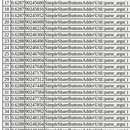
17
0.6287
90245680
SimpleShareButtonsAdder\Util::parse_args( )
18
0.6287
90245816
SimpleShareButtonsAdder\Util::parse_args( )
19
0.6287
90245952
SimpleShareButtonsAdder\Util::parse_args( )
20
0.6288
90246088
SimpleShareButtonsAdder\Util::parse_args( )
21
0.6288
90246224
SimpleShareButtonsAdder\Util::parse_args( )
22
0.6288
90246360
SimpleShareButtonsAdder\Util::parse_args( )
23
0.6288
90246496
SimpleShareButtonsAdder\Util::parse_args( )
24
0.6288
90246632
SimpleShareButtonsAdder\Util::parse_args( )
25
0.6288
90246768
SimpleShareButtonsAdder\Util::parse_args( )
26
0.6288
90246904
SimpleShareButtonsAdder\Util::parse_args( )
27
0.6288
90247040
SimpleShareButtonsAdder\Util::parse_args( )
28
0.6288
90247176
SimpleShareButtonsAdder\Util::parse_args( )
29
0.6288
90247312
SimpleShareButtonsAdder\Util::parse_args( )
30
0.6288
90247448
SimpleShareButtonsAdder\Util::parse_args( )
31
0.6288
90247584
SimpleShareButtonsAdder\Util::parse_args( )
32
0.6288
90247720
SimpleShareButtonsAdder\Util::parse_args( )
33
0.6288
90247856
SimpleShareButtonsAdder\Util::parse_args( )
34
0.6288
90247992
SimpleShareButtonsAdder\Util::parse_args( )
35
0.6288
90248128
SimpleShareButtonsAdder\Util::parse_args( )
36
0.6288
90248264
SimpleShareButtonsAdder\Util::parse_args( )