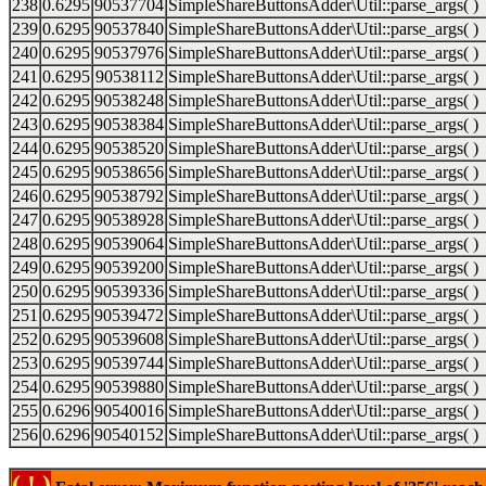
238
0.6295
90537704
SimpleShareButtonsAdder\Util::parse_args( )
239
0.6295
90537840
SimpleShareButtonsAdder\Util::parse_args( )
240
0.6295
90537976
SimpleShareButtonsAdder\Util::parse_args( )
241
0.6295
90538112
SimpleShareButtonsAdder\Util::parse_args( )
242
0.6295
90538248
SimpleShareButtonsAdder\Util::parse_args( )
243
0.6295
90538384
SimpleShareButtonsAdder\Util::parse_args( )
244
0.6295
90538520
SimpleShareButtonsAdder\Util::parse_args( )
245
0.6295
90538656
SimpleShareButtonsAdder\Util::parse_args( )
246
0.6295
90538792
SimpleShareButtonsAdder\Util::parse_args( )
247
0.6295
90538928
SimpleShareButtonsAdder\Util::parse_args( )
248
0.6295
90539064
SimpleShareButtonsAdder\Util::parse_args( )
249
0.6295
90539200
SimpleShareButtonsAdder\Util::parse_args( )
250
0.6295
90539336
SimpleShareButtonsAdder\Util::parse_args( )
251
0.6295
90539472
SimpleShareButtonsAdder\Util::parse_args( )
252
0.6295
90539608
SimpleShareButtonsAdder\Util::parse_args( )
253
0.6295
90539744
SimpleShareButtonsAdder\Util::parse_args( )
254
0.6295
90539880
SimpleShareButtonsAdder\Util::parse_args( )
255
0.6296
90540016
SimpleShareButtonsAdder\Util::parse_args( )
256
0.6296
90540152
SimpleShareButtonsAdder\Util::parse_args( )
( ! )