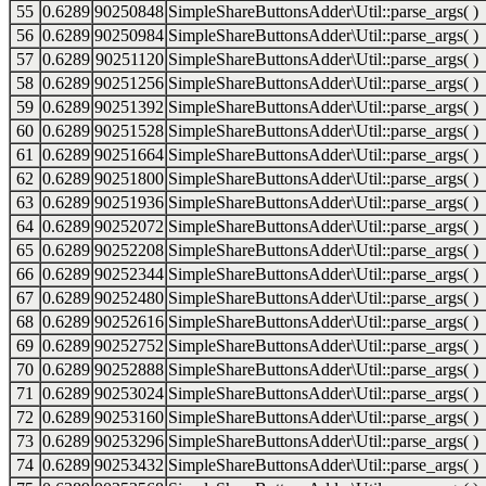
55
0.6289
90250848
SimpleShareButtonsAdder\Util::parse_args( )
56
0.6289
90250984
SimpleShareButtonsAdder\Util::parse_args( )
57
0.6289
90251120
SimpleShareButtonsAdder\Util::parse_args( )
58
0.6289
90251256
SimpleShareButtonsAdder\Util::parse_args( )
59
0.6289
90251392
SimpleShareButtonsAdder\Util::parse_args( )
60
0.6289
90251528
SimpleShareButtonsAdder\Util::parse_args( )
61
0.6289
90251664
SimpleShareButtonsAdder\Util::parse_args( )
62
0.6289
90251800
SimpleShareButtonsAdder\Util::parse_args( )
63
0.6289
90251936
SimpleShareButtonsAdder\Util::parse_args( )
64
0.6289
90252072
SimpleShareButtonsAdder\Util::parse_args( )
65
0.6289
90252208
SimpleShareButtonsAdder\Util::parse_args( )
66
0.6289
90252344
SimpleShareButtonsAdder\Util::parse_args( )
67
0.6289
90252480
SimpleShareButtonsAdder\Util::parse_args( )
68
0.6289
90252616
SimpleShareButtonsAdder\Util::parse_args( )
69
0.6289
90252752
SimpleShareButtonsAdder\Util::parse_args( )
70
0.6289
90252888
SimpleShareButtonsAdder\Util::parse_args( )
71
0.6289
90253024
SimpleShareButtonsAdder\Util::parse_args( )
72
0.6289
90253160
SimpleShareButtonsAdder\Util::parse_args( )
73
0.6289
90253296
SimpleShareButtonsAdder\Util::parse_args( )
74
0.6289
90253432
SimpleShareButtonsAdder\Util::parse_args( )