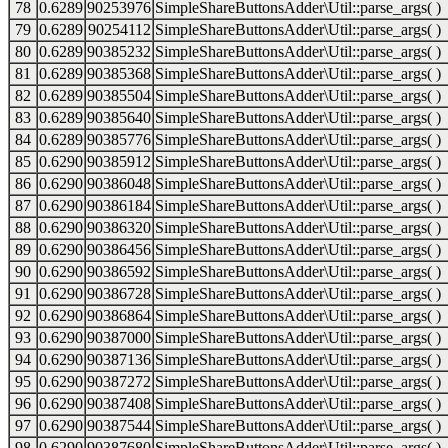
78
0.6289
90253976
SimpleShareButtonsAdder\Util::parse_args( )
79
0.6289
90254112
SimpleShareButtonsAdder\Util::parse_args( )
80
0.6289
90385232
SimpleShareButtonsAdder\Util::parse_args( )
81
0.6289
90385368
SimpleShareButtonsAdder\Util::parse_args( )
82
0.6289
90385504
SimpleShareButtonsAdder\Util::parse_args( )
83
0.6289
90385640
SimpleShareButtonsAdder\Util::parse_args( )
84
0.6289
90385776
SimpleShareButtonsAdder\Util::parse_args( )
85
0.6290
90385912
SimpleShareButtonsAdder\Util::parse_args( )
86
0.6290
90386048
SimpleShareButtonsAdder\Util::parse_args( )
87
0.6290
90386184
SimpleShareButtonsAdder\Util::parse_args( )
88
0.6290
90386320
SimpleShareButtonsAdder\Util::parse_args( )
89
0.6290
90386456
SimpleShareButtonsAdder\Util::parse_args( )
90
0.6290
90386592
SimpleShareButtonsAdder\Util::parse_args( )
91
0.6290
90386728
SimpleShareButtonsAdder\Util::parse_args( )
92
0.6290
90386864
SimpleShareButtonsAdder\Util::parse_args( )
93
0.6290
90387000
SimpleShareButtonsAdder\Util::parse_args( )
94
0.6290
90387136
SimpleShareButtonsAdder\Util::parse_args( )
95
0.6290
90387272
SimpleShareButtonsAdder\Util::parse_args( )
96
0.6290
90387408
SimpleShareButtonsAdder\Util::parse_args( )
97
0.6290
90387544
SimpleShareButtonsAdder\Util::parse_args( )
98
0.6290
90387680
SimpleShareButtonsAdder\Util::parse_args( )