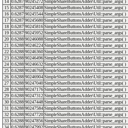
14
0.6287
90245272
SimpleShareButtonsAdder\Util::parse_args( )
15
0.6287
90245408
SimpleShareButtonsAdder\Util::parse_args( )
16
0.6287
90245544
SimpleShareButtonsAdder\Util::parse_args( )
17
0.6287
90245680
SimpleShareButtonsAdder\Util::parse_args( )
18
0.6287
90245816
SimpleShareButtonsAdder\Util::parse_args( )
19
0.6287
90245952
SimpleShareButtonsAdder\Util::parse_args( )
20
0.6288
90246088
SimpleShareButtonsAdder\Util::parse_args( )
21
0.6288
90246224
SimpleShareButtonsAdder\Util::parse_args( )
22
0.6288
90246360
SimpleShareButtonsAdder\Util::parse_args( )
23
0.6288
90246496
SimpleShareButtonsAdder\Util::parse_args( )
24
0.6288
90246632
SimpleShareButtonsAdder\Util::parse_args( )
25
0.6288
90246768
SimpleShareButtonsAdder\Util::parse_args( )
26
0.6288
90246904
SimpleShareButtonsAdder\Util::parse_args( )
27
0.6288
90247040
SimpleShareButtonsAdder\Util::parse_args( )
28
0.6288
90247176
SimpleShareButtonsAdder\Util::parse_args( )
29
0.6288
90247312
SimpleShareButtonsAdder\Util::parse_args( )
30
0.6288
90247448
SimpleShareButtonsAdder\Util::parse_args( )
31
0.6288
90247584
SimpleShareButtonsAdder\Util::parse_args( )
32
0.6288
90247720
SimpleShareButtonsAdder\Util::parse_args( )
33
0.6288
90247856
SimpleShareButtonsAdder\Util::parse_args( )
34
0.6288
90247992
SimpleShareButtonsAdder\Util::parse_args( )