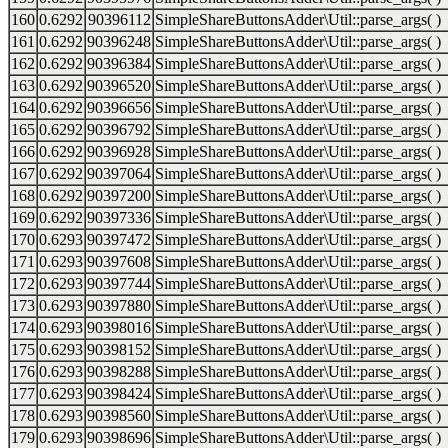
160
0.6292
90396112
SimpleShareButtonsAdder\Util::parse_args( )
161
0.6292
90396248
SimpleShareButtonsAdder\Util::parse_args( )
162
0.6292
90396384
SimpleShareButtonsAdder\Util::parse_args( )
163
0.6292
90396520
SimpleShareButtonsAdder\Util::parse_args( )
164
0.6292
90396656
SimpleShareButtonsAdder\Util::parse_args( )
165
0.6292
90396792
SimpleShareButtonsAdder\Util::parse_args( )
166
0.6292
90396928
SimpleShareButtonsAdder\Util::parse_args( )
167
0.6292
90397064
SimpleShareButtonsAdder\Util::parse_args( )
168
0.6292
90397200
SimpleShareButtonsAdder\Util::parse_args( )
169
0.6292
90397336
SimpleShareButtonsAdder\Util::parse_args( )
170
0.6293
90397472
SimpleShareButtonsAdder\Util::parse_args( )
171
0.6293
90397608
SimpleShareButtonsAdder\Util::parse_args( )
172
0.6293
90397744
SimpleShareButtonsAdder\Util::parse_args( )
173
0.6293
90397880
SimpleShareButtonsAdder\Util::parse_args( )
174
0.6293
90398016
SimpleShareButtonsAdder\Util::parse_args( )
175
0.6293
90398152
SimpleShareButtonsAdder\Util::parse_args( )
176
0.6293
90398288
SimpleShareButtonsAdder\Util::parse_args( )
177
0.6293
90398424
SimpleShareButtonsAdder\Util::parse_args( )
178
0.6293
90398560
SimpleShareButtonsAdder\Util::parse_args( )
179
0.6293
90398696
SimpleShareButtonsAdder\Util::parse_args( )