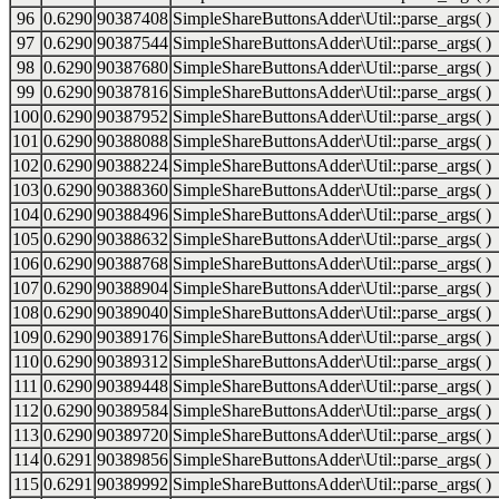
96
0.6290
90387408
SimpleShareButtonsAdder\Util::parse_args( )
97
0.6290
90387544
SimpleShareButtonsAdder\Util::parse_args( )
98
0.6290
90387680
SimpleShareButtonsAdder\Util::parse_args( )
99
0.6290
90387816
SimpleShareButtonsAdder\Util::parse_args( )
100
0.6290
90387952
SimpleShareButtonsAdder\Util::parse_args( )
101
0.6290
90388088
SimpleShareButtonsAdder\Util::parse_args( )
102
0.6290
90388224
SimpleShareButtonsAdder\Util::parse_args( )
103
0.6290
90388360
SimpleShareButtonsAdder\Util::parse_args( )
104
0.6290
90388496
SimpleShareButtonsAdder\Util::parse_args( )
105
0.6290
90388632
SimpleShareButtonsAdder\Util::parse_args( )
106
0.6290
90388768
SimpleShareButtonsAdder\Util::parse_args( )
107
0.6290
90388904
SimpleShareButtonsAdder\Util::parse_args( )
108
0.6290
90389040
SimpleShareButtonsAdder\Util::parse_args( )
109
0.6290
90389176
SimpleShareButtonsAdder\Util::parse_args( )
110
0.6290
90389312
SimpleShareButtonsAdder\Util::parse_args( )
111
0.6290
90389448
SimpleShareButtonsAdder\Util::parse_args( )
112
0.6290
90389584
SimpleShareButtonsAdder\Util::parse_args( )
113
0.6290
90389720
SimpleShareButtonsAdder\Util::parse_args( )
114
0.6291
90389856
SimpleShareButtonsAdder\Util::parse_args( )
115
0.6291
90389992
SimpleShareButtonsAdder\Util::parse_args( )