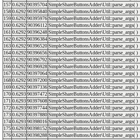
157
0.6292
90395704
SimpleShareButtonsAdder\Util::parse_args( )
158
0.6292
90395840
SimpleShareButtonsAdder\Util::parse_args( )
159
0.6292
90395976
SimpleShareButtonsAdder\Util::parse_args( )
160
0.6292
90396112
SimpleShareButtonsAdder\Util::parse_args( )
161
0.6292
90396248
SimpleShareButtonsAdder\Util::parse_args( )
162
0.6292
90396384
SimpleShareButtonsAdder\Util::parse_args( )
163
0.6292
90396520
SimpleShareButtonsAdder\Util::parse_args( )
164
0.6292
90396656
SimpleShareButtonsAdder\Util::parse_args( )
165
0.6292
90396792
SimpleShareButtonsAdder\Util::parse_args( )
166
0.6292
90396928
SimpleShareButtonsAdder\Util::parse_args( )
167
0.6292
90397064
SimpleShareButtonsAdder\Util::parse_args( )
168
0.6292
90397200
SimpleShareButtonsAdder\Util::parse_args( )
169
0.6292
90397336
SimpleShareButtonsAdder\Util::parse_args( )
170
0.6293
90397472
SimpleShareButtonsAdder\Util::parse_args( )
171
0.6293
90397608
SimpleShareButtonsAdder\Util::parse_args( )
172
0.6293
90397744
SimpleShareButtonsAdder\Util::parse_args( )
173
0.6293
90397880
SimpleShareButtonsAdder\Util::parse_args( )
174
0.6293
90398016
SimpleShareButtonsAdder\Util::parse_args( )
175
0.6293
90398152
SimpleShareButtonsAdder\Util::parse_args( )
176
0.6293
90398288
SimpleShareButtonsAdder\Util::parse_args( )