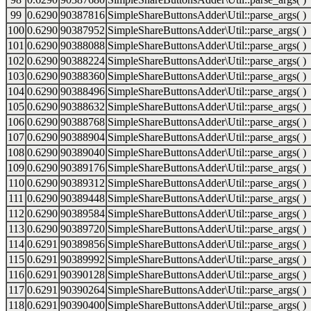
99
0.6290
90387816
SimpleShareButtonsAdder\Util::parse_args( )
100
0.6290
90387952
SimpleShareButtonsAdder\Util::parse_args( )
101
0.6290
90388088
SimpleShareButtonsAdder\Util::parse_args( )
102
0.6290
90388224
SimpleShareButtonsAdder\Util::parse_args( )
103
0.6290
90388360
SimpleShareButtonsAdder\Util::parse_args( )
104
0.6290
90388496
SimpleShareButtonsAdder\Util::parse_args( )
105
0.6290
90388632
SimpleShareButtonsAdder\Util::parse_args( )
106
0.6290
90388768
SimpleShareButtonsAdder\Util::parse_args( )
107
0.6290
90388904
SimpleShareButtonsAdder\Util::parse_args( )
108
0.6290
90389040
SimpleShareButtonsAdder\Util::parse_args( )
109
0.6290
90389176
SimpleShareButtonsAdder\Util::parse_args( )
110
0.6290
90389312
SimpleShareButtonsAdder\Util::parse_args( )
111
0.6290
90389448
SimpleShareButtonsAdder\Util::parse_args( )
112
0.6290
90389584
SimpleShareButtonsAdder\Util::parse_args( )
113
0.6290
90389720
SimpleShareButtonsAdder\Util::parse_args( )
114
0.6291
90389856
SimpleShareButtonsAdder\Util::parse_args( )
115
0.6291
90389992
SimpleShareButtonsAdder\Util::parse_args( )
116
0.6291
90390128
SimpleShareButtonsAdder\Util::parse_args( )
117
0.6291
90390264
SimpleShareButtonsAdder\Util::parse_args( )
118
0.6291
90390400
SimpleShareButtonsAdder\Util::parse_args( )