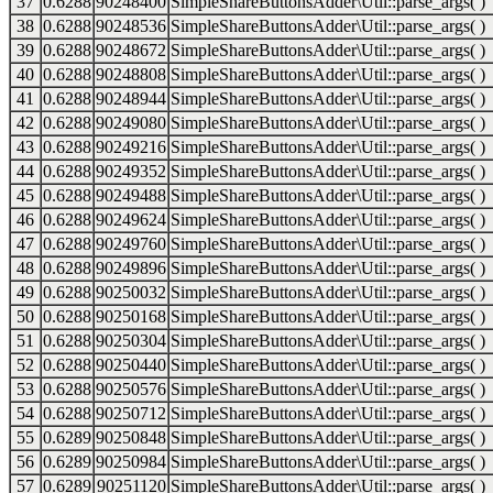
37
0.6288
90248400
SimpleShareButtonsAdder\Util::parse_args( )
38
0.6288
90248536
SimpleShareButtonsAdder\Util::parse_args( )
39
0.6288
90248672
SimpleShareButtonsAdder\Util::parse_args( )
40
0.6288
90248808
SimpleShareButtonsAdder\Util::parse_args( )
41
0.6288
90248944
SimpleShareButtonsAdder\Util::parse_args( )
42
0.6288
90249080
SimpleShareButtonsAdder\Util::parse_args( )
43
0.6288
90249216
SimpleShareButtonsAdder\Util::parse_args( )
44
0.6288
90249352
SimpleShareButtonsAdder\Util::parse_args( )
45
0.6288
90249488
SimpleShareButtonsAdder\Util::parse_args( )
46
0.6288
90249624
SimpleShareButtonsAdder\Util::parse_args( )
47
0.6288
90249760
SimpleShareButtonsAdder\Util::parse_args( )
48
0.6288
90249896
SimpleShareButtonsAdder\Util::parse_args( )
49
0.6288
90250032
SimpleShareButtonsAdder\Util::parse_args( )
50
0.6288
90250168
SimpleShareButtonsAdder\Util::parse_args( )
51
0.6288
90250304
SimpleShareButtonsAdder\Util::parse_args( )
52
0.6288
90250440
SimpleShareButtonsAdder\Util::parse_args( )
53
0.6288
90250576
SimpleShareButtonsAdder\Util::parse_args( )
54
0.6288
90250712
SimpleShareButtonsAdder\Util::parse_args( )
55
0.6289
90250848
SimpleShareButtonsAdder\Util::parse_args( )
56
0.6289
90250984
SimpleShareButtonsAdder\Util::parse_args( )
57
0.6289
90251120
SimpleShareButtonsAdder\Util::parse_args( )