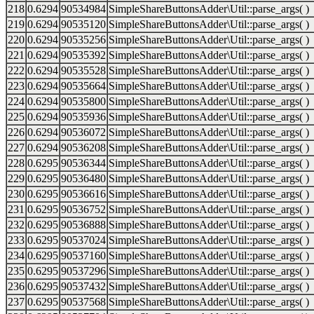
218
0.6294
90534984
SimpleShareButtonsAdder\Util::parse_args( )
219
0.6294
90535120
SimpleShareButtonsAdder\Util::parse_args( )
220
0.6294
90535256
SimpleShareButtonsAdder\Util::parse_args( )
221
0.6294
90535392
SimpleShareButtonsAdder\Util::parse_args( )
222
0.6294
90535528
SimpleShareButtonsAdder\Util::parse_args( )
223
0.6294
90535664
SimpleShareButtonsAdder\Util::parse_args( )
224
0.6294
90535800
SimpleShareButtonsAdder\Util::parse_args( )
225
0.6294
90535936
SimpleShareButtonsAdder\Util::parse_args( )
226
0.6294
90536072
SimpleShareButtonsAdder\Util::parse_args( )
227
0.6294
90536208
SimpleShareButtonsAdder\Util::parse_args( )
228
0.6295
90536344
SimpleShareButtonsAdder\Util::parse_args( )
229
0.6295
90536480
SimpleShareButtonsAdder\Util::parse_args( )
230
0.6295
90536616
SimpleShareButtonsAdder\Util::parse_args( )
231
0.6295
90536752
SimpleShareButtonsAdder\Util::parse_args( )
232
0.6295
90536888
SimpleShareButtonsAdder\Util::parse_args( )
233
0.6295
90537024
SimpleShareButtonsAdder\Util::parse_args( )
234
0.6295
90537160
SimpleShareButtonsAdder\Util::parse_args( )
235
0.6295
90537296
SimpleShareButtonsAdder\Util::parse_args( )
236
0.6295
90537432
SimpleShareButtonsAdder\Util::parse_args( )
237
0.6295
90537568
SimpleShareButtonsAdder\Util::parse_args( )