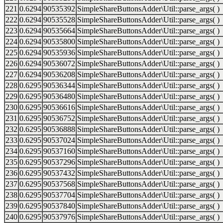
221
0.6294
90535392
SimpleShareButtonsAdder\Util::parse_args( )
222
0.6294
90535528
SimpleShareButtonsAdder\Util::parse_args( )
223
0.6294
90535664
SimpleShareButtonsAdder\Util::parse_args( )
224
0.6294
90535800
SimpleShareButtonsAdder\Util::parse_args( )
225
0.6294
90535936
SimpleShareButtonsAdder\Util::parse_args( )
226
0.6294
90536072
SimpleShareButtonsAdder\Util::parse_args( )
227
0.6294
90536208
SimpleShareButtonsAdder\Util::parse_args( )
228
0.6295
90536344
SimpleShareButtonsAdder\Util::parse_args( )
229
0.6295
90536480
SimpleShareButtonsAdder\Util::parse_args( )
230
0.6295
90536616
SimpleShareButtonsAdder\Util::parse_args( )
231
0.6295
90536752
SimpleShareButtonsAdder\Util::parse_args( )
232
0.6295
90536888
SimpleShareButtonsAdder\Util::parse_args( )
233
0.6295
90537024
SimpleShareButtonsAdder\Util::parse_args( )
234
0.6295
90537160
SimpleShareButtonsAdder\Util::parse_args( )
235
0.6295
90537296
SimpleShareButtonsAdder\Util::parse_args( )
236
0.6295
90537432
SimpleShareButtonsAdder\Util::parse_args( )
237
0.6295
90537568
SimpleShareButtonsAdder\Util::parse_args( )
238
0.6295
90537704
SimpleShareButtonsAdder\Util::parse_args( )
239
0.6295
90537840
SimpleShareButtonsAdder\Util::parse_args( )
240
0.6295
90537976
SimpleShareButtonsAdder\Util::parse_args( )