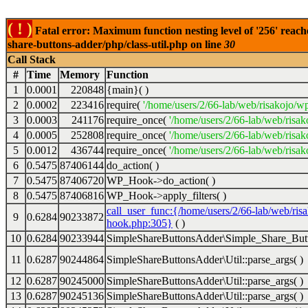
( ! )
Fatal error: Maximum function nesting level of '256' reach
share-buttons-adder/php/class-util.php on line
30
Call Stack
#
Time
Memory
Function
1
0.0001
220848
{main}( )
2
0.0002
223416
require(
'/home/users/2/66-lab/web/risakojo/w
3
0.0003
241176
require_once(
'/home/users/2/66-lab/web/risak
4
0.0005
252808
require_once(
'/home/users/2/66-lab/web/risak
5
0.0012
436744
require_once(
'/home/users/2/66-lab/web/risak
6
0.5475
87406144
do_action( )
7
0.5475
87406720
WP_Hook->do_action( )
8
0.5475
87406816
WP_Hook->apply_filters( )
call_user_func:{/home/users/2/66-lab/web/ris
9
0.6284
90233872
hook.php:305}
( )
10
0.6284
90233944
SimpleShareButtonsAdder\Simple_Share_Butt
11
0.6287
90244864
SimpleShareButtonsAdder\Util::parse_args( )
12
0.6287
90245000
SimpleShareButtonsAdder\Util::parse_args( )
13
0.6287
90245136
SimpleShareButtonsAdder\Util::parse_args( )