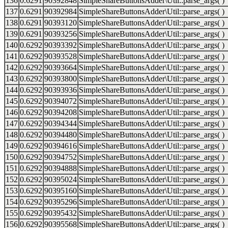
136
0.6291
90392848
SimpleShareButtonsAdder\Util::parse_args( )
137
0.6291
90392984
SimpleShareButtonsAdder\Util::parse_args( )
138
0.6291
90393120
SimpleShareButtonsAdder\Util::parse_args( )
139
0.6291
90393256
SimpleShareButtonsAdder\Util::parse_args( )
140
0.6292
90393392
SimpleShareButtonsAdder\Util::parse_args( )
141
0.6292
90393528
SimpleShareButtonsAdder\Util::parse_args( )
142
0.6292
90393664
SimpleShareButtonsAdder\Util::parse_args( )
143
0.6292
90393800
SimpleShareButtonsAdder\Util::parse_args( )
144
0.6292
90393936
SimpleShareButtonsAdder\Util::parse_args( )
145
0.6292
90394072
SimpleShareButtonsAdder\Util::parse_args( )
146
0.6292
90394208
SimpleShareButtonsAdder\Util::parse_args( )
147
0.6292
90394344
SimpleShareButtonsAdder\Util::parse_args( )
148
0.6292
90394480
SimpleShareButtonsAdder\Util::parse_args( )
149
0.6292
90394616
SimpleShareButtonsAdder\Util::parse_args( )
150
0.6292
90394752
SimpleShareButtonsAdder\Util::parse_args( )
151
0.6292
90394888
SimpleShareButtonsAdder\Util::parse_args( )
152
0.6292
90395024
SimpleShareButtonsAdder\Util::parse_args( )
153
0.6292
90395160
SimpleShareButtonsAdder\Util::parse_args( )
154
0.6292
90395296
SimpleShareButtonsAdder\Util::parse_args( )
155
0.6292
90395432
SimpleShareButtonsAdder\Util::parse_args( )
156
0.6292
90395568
SimpleShareButtonsAdder\Util::parse_args( )