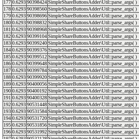
177
0.6293
90398424
SimpleShareButtonsAdder\Util::parse_args( )
178
0.6293
90398560
SimpleShareButtonsAdder\Util::parse_args( )
179
0.6293
90398696
SimpleShareButtonsAdder\Util::parse_args( )
180
0.6293
90398832
SimpleShareButtonsAdder\Util::parse_args( )
181
0.6293
90398968
SimpleShareButtonsAdder\Util::parse_args( )
182
0.6293
90399104
SimpleShareButtonsAdder\Util::parse_args( )
183
0.6293
90399240
SimpleShareButtonsAdder\Util::parse_args( )
184
0.6293
90399376
SimpleShareButtonsAdder\Util::parse_args( )
185
0.6293
90399512
SimpleShareButtonsAdder\Util::parse_args( )
186
0.6293
90399648
SimpleShareButtonsAdder\Util::parse_args( )
187
0.6293
90399784
SimpleShareButtonsAdder\Util::parse_args( )
188
0.6293
90399920
SimpleShareButtonsAdder\Util::parse_args( )
189
0.6293
90400056
SimpleShareButtonsAdder\Util::parse_args( )
190
0.6293
90400192
SimpleShareButtonsAdder\Util::parse_args( )
191
0.6293
90400328
SimpleShareButtonsAdder\Util::parse_args( )
192
0.6293
90531448
SimpleShareButtonsAdder\Util::parse_args( )
193
0.6293
90531584
SimpleShareButtonsAdder\Util::parse_args( )
194
0.6293
90531720
SimpleShareButtonsAdder\Util::parse_args( )
195
0.6293
90531856
SimpleShareButtonsAdder\Util::parse_args( )
196
0.6293
90531992
SimpleShareButtonsAdder\Util::parse_args( )
197
0.6293
90532128
SimpleShareButtonsAdder\Util::parse_args( )