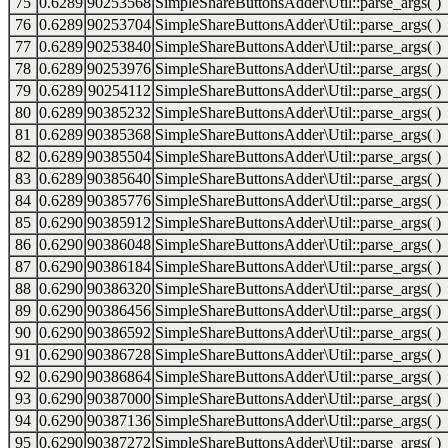
75
0.6289
90253568
SimpleShareButtonsAdder\Util::parse_args( )
76
0.6289
90253704
SimpleShareButtonsAdder\Util::parse_args( )
77
0.6289
90253840
SimpleShareButtonsAdder\Util::parse_args( )
78
0.6289
90253976
SimpleShareButtonsAdder\Util::parse_args( )
79
0.6289
90254112
SimpleShareButtonsAdder\Util::parse_args( )
80
0.6289
90385232
SimpleShareButtonsAdder\Util::parse_args( )
81
0.6289
90385368
SimpleShareButtonsAdder\Util::parse_args( )
82
0.6289
90385504
SimpleShareButtonsAdder\Util::parse_args( )
83
0.6289
90385640
SimpleShareButtonsAdder\Util::parse_args( )
84
0.6289
90385776
SimpleShareButtonsAdder\Util::parse_args( )
85
0.6290
90385912
SimpleShareButtonsAdder\Util::parse_args( )
86
0.6290
90386048
SimpleShareButtonsAdder\Util::parse_args( )
87
0.6290
90386184
SimpleShareButtonsAdder\Util::parse_args( )
88
0.6290
90386320
SimpleShareButtonsAdder\Util::parse_args( )
89
0.6290
90386456
SimpleShareButtonsAdder\Util::parse_args( )
90
0.6290
90386592
SimpleShareButtonsAdder\Util::parse_args( )
91
0.6290
90386728
SimpleShareButtonsAdder\Util::parse_args( )
92
0.6290
90386864
SimpleShareButtonsAdder\Util::parse_args( )
93
0.6290
90387000
SimpleShareButtonsAdder\Util::parse_args( )
94
0.6290
90387136
SimpleShareButtonsAdder\Util::parse_args( )
95
0.6290
90387272
SimpleShareButtonsAdder\Util::parse_args( )