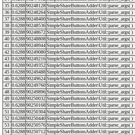
35
0.6288
90248128
SimpleShareButtonsAdder\Util::parse_args( )
36
0.6288
90248264
SimpleShareButtonsAdder\Util::parse_args( )
37
0.6288
90248400
SimpleShareButtonsAdder\Util::parse_args( )
38
0.6288
90248536
SimpleShareButtonsAdder\Util::parse_args( )
39
0.6288
90248672
SimpleShareButtonsAdder\Util::parse_args( )
40
0.6288
90248808
SimpleShareButtonsAdder\Util::parse_args( )
41
0.6288
90248944
SimpleShareButtonsAdder\Util::parse_args( )
42
0.6288
90249080
SimpleShareButtonsAdder\Util::parse_args( )
43
0.6288
90249216
SimpleShareButtonsAdder\Util::parse_args( )
44
0.6288
90249352
SimpleShareButtonsAdder\Util::parse_args( )
45
0.6288
90249488
SimpleShareButtonsAdder\Util::parse_args( )
46
0.6288
90249624
SimpleShareButtonsAdder\Util::parse_args( )
47
0.6288
90249760
SimpleShareButtonsAdder\Util::parse_args( )
48
0.6288
90249896
SimpleShareButtonsAdder\Util::parse_args( )
49
0.6288
90250032
SimpleShareButtonsAdder\Util::parse_args( )
50
0.6288
90250168
SimpleShareButtonsAdder\Util::parse_args( )
51
0.6288
90250304
SimpleShareButtonsAdder\Util::parse_args( )
52
0.6288
90250440
SimpleShareButtonsAdder\Util::parse_args( )
53
0.6288
90250576
SimpleShareButtonsAdder\Util::parse_args( )
54
0.6288
90250712
SimpleShareButtonsAdder\Util::parse_args( )