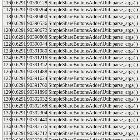
116
0.6291
90390128
SimpleShareButtonsAdder\Util::parse_args( )
117
0.6291
90390264
SimpleShareButtonsAdder\Util::parse_args( )
118
0.6291
90390400
SimpleShareButtonsAdder\Util::parse_args( )
119
0.6291
90390536
SimpleShareButtonsAdder\Util::parse_args( )
120
0.6291
90390672
SimpleShareButtonsAdder\Util::parse_args( )
121
0.6291
90390808
SimpleShareButtonsAdder\Util::parse_args( )
122
0.6291
90390944
SimpleShareButtonsAdder\Util::parse_args( )
123
0.6291
90391080
SimpleShareButtonsAdder\Util::parse_args( )
124
0.6291
90391216
SimpleShareButtonsAdder\Util::parse_args( )
125
0.6291
90391352
SimpleShareButtonsAdder\Util::parse_args( )
126
0.6291
90391488
SimpleShareButtonsAdder\Util::parse_args( )
127
0.6291
90391624
SimpleShareButtonsAdder\Util::parse_args( )
128
0.6291
90391760
SimpleShareButtonsAdder\Util::parse_args( )
129
0.6291
90391896
SimpleShareButtonsAdder\Util::parse_args( )
130
0.6291
90392032
SimpleShareButtonsAdder\Util::parse_args( )
131
0.6291
90392168
SimpleShareButtonsAdder\Util::parse_args( )
132
0.6291
90392304
SimpleShareButtonsAdder\Util::parse_args( )
133
0.6291
90392440
SimpleShareButtonsAdder\Util::parse_args( )
134
0.6291
90392576
SimpleShareButtonsAdder\Util::parse_args( )
135
0.6291
90392712
SimpleShareButtonsAdder\Util::parse_args( )