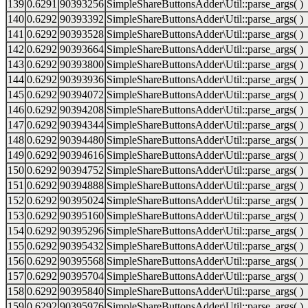
139
0.6291
90393256
SimpleShareButtonsAdder\Util::parse_args( )
140
0.6292
90393392
SimpleShareButtonsAdder\Util::parse_args( )
141
0.6292
90393528
SimpleShareButtonsAdder\Util::parse_args( )
142
0.6292
90393664
SimpleShareButtonsAdder\Util::parse_args( )
143
0.6292
90393800
SimpleShareButtonsAdder\Util::parse_args( )
144
0.6292
90393936
SimpleShareButtonsAdder\Util::parse_args( )
145
0.6292
90394072
SimpleShareButtonsAdder\Util::parse_args( )
146
0.6292
90394208
SimpleShareButtonsAdder\Util::parse_args( )
147
0.6292
90394344
SimpleShareButtonsAdder\Util::parse_args( )
148
0.6292
90394480
SimpleShareButtonsAdder\Util::parse_args( )
149
0.6292
90394616
SimpleShareButtonsAdder\Util::parse_args( )
150
0.6292
90394752
SimpleShareButtonsAdder\Util::parse_args( )
151
0.6292
90394888
SimpleShareButtonsAdder\Util::parse_args( )
152
0.6292
90395024
SimpleShareButtonsAdder\Util::parse_args( )
153
0.6292
90395160
SimpleShareButtonsAdder\Util::parse_args( )
154
0.6292
90395296
SimpleShareButtonsAdder\Util::parse_args( )
155
0.6292
90395432
SimpleShareButtonsAdder\Util::parse_args( )
156
0.6292
90395568
SimpleShareButtonsAdder\Util::parse_args( )
157
0.6292
90395704
SimpleShareButtonsAdder\Util::parse_args( )
158
0.6292
90395840
SimpleShareButtonsAdder\Util::parse_args( )
159
0.6292
90395976
SimpleShareButtonsAdder\Util::parse_args( )