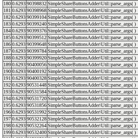
180
0.6293
90398832
SimpleShareButtonsAdder\Util::parse_args( )
181
0.6293
90398968
SimpleShareButtonsAdder\Util::parse_args( )
182
0.6293
90399104
SimpleShareButtonsAdder\Util::parse_args( )
183
0.6293
90399240
SimpleShareButtonsAdder\Util::parse_args( )
184
0.6293
90399376
SimpleShareButtonsAdder\Util::parse_args( )
185
0.6293
90399512
SimpleShareButtonsAdder\Util::parse_args( )
186
0.6293
90399648
SimpleShareButtonsAdder\Util::parse_args( )
187
0.6293
90399784
SimpleShareButtonsAdder\Util::parse_args( )
188
0.6293
90399920
SimpleShareButtonsAdder\Util::parse_args( )
189
0.6293
90400056
SimpleShareButtonsAdder\Util::parse_args( )
190
0.6293
90400192
SimpleShareButtonsAdder\Util::parse_args( )
191
0.6293
90400328
SimpleShareButtonsAdder\Util::parse_args( )
192
0.6293
90531448
SimpleShareButtonsAdder\Util::parse_args( )
193
0.6293
90531584
SimpleShareButtonsAdder\Util::parse_args( )
194
0.6293
90531720
SimpleShareButtonsAdder\Util::parse_args( )
195
0.6293
90531856
SimpleShareButtonsAdder\Util::parse_args( )
196
0.6293
90531992
SimpleShareButtonsAdder\Util::parse_args( )
197
0.6293
90532128
SimpleShareButtonsAdder\Util::parse_args( )
198
0.6293
90532264
SimpleShareButtonsAdder\Util::parse_args( )
199
0.6293
90532400
SimpleShareButtonsAdder\Util::parse_args( )