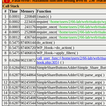
Fatal error: Maximum function nesting level of '256' reac
Call Stack
#
Time
Memory
Function
1
0.0001
220848
{main}( )
2
0.0002
223416
require(
'/home/users/2/66-lab/web/risakojo/w
3
0.0003
241176
require_once(
'/home/users/2/66-lab/web/risak
4
0.0005
252808
require_once(
'/home/users/2/66-lab/web/risak
5
0.0012
436744
require_once(
'/home/users/2/66-lab/web/risak
6
0.5475
87406144
do_action( )
7
0.5475
87406720
WP_Hook->do_action( )
8
0.5475
87406816
WP_Hook->apply_filters( )
call_user_func:{/home/users/2/66-lab/web/ris
9
0.6284
90233872
hook.php:305}
( )
10
0.6284
90233944
SimpleShareButtonsAdder\Simple_Share_Butt
11
0.6287
90244864
SimpleShareButtonsAdder\Util::parse_args( )
12
0.6287
90245000
SimpleShareButtonsAdder\Util::parse_args( )
13
0.6287
90245136
SimpleShareButtonsAdder\Util::parse_args( )
14
0.6287
90245272
SimpleShareButtonsAdder\Util::parse_args( )
15
0.6287
90245408
SimpleShareButtonsAdder\Util::parse_args( )
16
0.6287
90245544
SimpleShareButtonsAdder\Util::parse_args( )