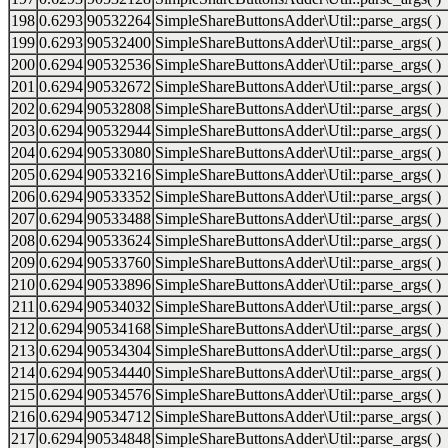
198
0.6293
90532264
SimpleShareButtonsAdder\Util::parse_args( )
199
0.6293
90532400
SimpleShareButtonsAdder\Util::parse_args( )
200
0.6294
90532536
SimpleShareButtonsAdder\Util::parse_args( )
201
0.6294
90532672
SimpleShareButtonsAdder\Util::parse_args( )
202
0.6294
90532808
SimpleShareButtonsAdder\Util::parse_args( )
203
0.6294
90532944
SimpleShareButtonsAdder\Util::parse_args( )
204
0.6294
90533080
SimpleShareButtonsAdder\Util::parse_args( )
205
0.6294
90533216
SimpleShareButtonsAdder\Util::parse_args( )
206
0.6294
90533352
SimpleShareButtonsAdder\Util::parse_args( )
207
0.6294
90533488
SimpleShareButtonsAdder\Util::parse_args( )
208
0.6294
90533624
SimpleShareButtonsAdder\Util::parse_args( )
209
0.6294
90533760
SimpleShareButtonsAdder\Util::parse_args( )
210
0.6294
90533896
SimpleShareButtonsAdder\Util::parse_args( )
211
0.6294
90534032
SimpleShareButtonsAdder\Util::parse_args( )
212
0.6294
90534168
SimpleShareButtonsAdder\Util::parse_args( )
213
0.6294
90534304
SimpleShareButtonsAdder\Util::parse_args( )
214
0.6294
90534440
SimpleShareButtonsAdder\Util::parse_args( )
215
0.6294
90534576
SimpleShareButtonsAdder\Util::parse_args( )
216
0.6294
90534712
SimpleShareButtonsAdder\Util::parse_args( )
217
0.6294
90534848
SimpleShareButtonsAdder\Util::parse_args( )