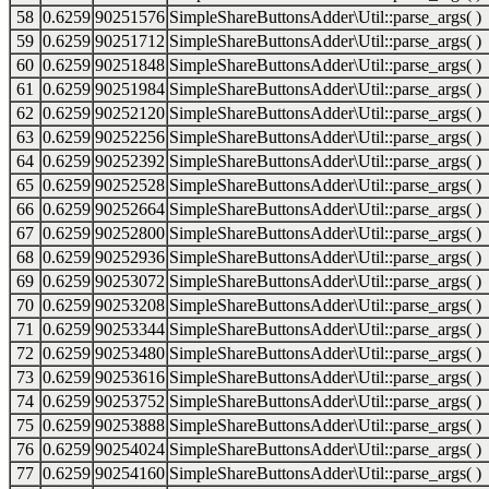
58
0.6259
90251576
SimpleShareButtonsAdder\Util::parse_args( )
59
0.6259
90251712
SimpleShareButtonsAdder\Util::parse_args( )
60
0.6259
90251848
SimpleShareButtonsAdder\Util::parse_args( )
61
0.6259
90251984
SimpleShareButtonsAdder\Util::parse_args( )
62
0.6259
90252120
SimpleShareButtonsAdder\Util::parse_args( )
63
0.6259
90252256
SimpleShareButtonsAdder\Util::parse_args( )
64
0.6259
90252392
SimpleShareButtonsAdder\Util::parse_args( )
65
0.6259
90252528
SimpleShareButtonsAdder\Util::parse_args( )
66
0.6259
90252664
SimpleShareButtonsAdder\Util::parse_args( )
67
0.6259
90252800
SimpleShareButtonsAdder\Util::parse_args( )
68
0.6259
90252936
SimpleShareButtonsAdder\Util::parse_args( )
69
0.6259
90253072
SimpleShareButtonsAdder\Util::parse_args( )
70
0.6259
90253208
SimpleShareButtonsAdder\Util::parse_args( )
71
0.6259
90253344
SimpleShareButtonsAdder\Util::parse_args( )
72
0.6259
90253480
SimpleShareButtonsAdder\Util::parse_args( )
73
0.6259
90253616
SimpleShareButtonsAdder\Util::parse_args( )
74
0.6259
90253752
SimpleShareButtonsAdder\Util::parse_args( )
75
0.6259
90253888
SimpleShareButtonsAdder\Util::parse_args( )
76
0.6259
90254024
SimpleShareButtonsAdder\Util::parse_args( )
77
0.6259
90254160
SimpleShareButtonsAdder\Util::parse_args( )