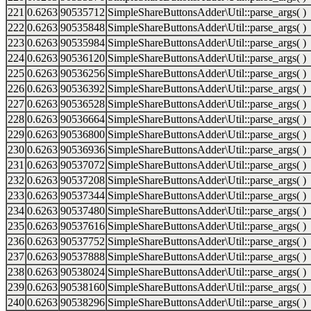
221
0.6263
90535712
SimpleShareButtonsAdder\Util::parse_args( )
222
0.6263
90535848
SimpleShareButtonsAdder\Util::parse_args( )
223
0.6263
90535984
SimpleShareButtonsAdder\Util::parse_args( )
224
0.6263
90536120
SimpleShareButtonsAdder\Util::parse_args( )
225
0.6263
90536256
SimpleShareButtonsAdder\Util::parse_args( )
226
0.6263
90536392
SimpleShareButtonsAdder\Util::parse_args( )
227
0.6263
90536528
SimpleShareButtonsAdder\Util::parse_args( )
228
0.6263
90536664
SimpleShareButtonsAdder\Util::parse_args( )
229
0.6263
90536800
SimpleShareButtonsAdder\Util::parse_args( )
230
0.6263
90536936
SimpleShareButtonsAdder\Util::parse_args( )
231
0.6263
90537072
SimpleShareButtonsAdder\Util::parse_args( )
232
0.6263
90537208
SimpleShareButtonsAdder\Util::parse_args( )
233
0.6263
90537344
SimpleShareButtonsAdder\Util::parse_args( )
234
0.6263
90537480
SimpleShareButtonsAdder\Util::parse_args( )
235
0.6263
90537616
SimpleShareButtonsAdder\Util::parse_args( )
236
0.6263
90537752
SimpleShareButtonsAdder\Util::parse_args( )
237
0.6263
90537888
SimpleShareButtonsAdder\Util::parse_args( )
238
0.6263
90538024
SimpleShareButtonsAdder\Util::parse_args( )
239
0.6263
90538160
SimpleShareButtonsAdder\Util::parse_args( )
240
0.6263
90538296
SimpleShareButtonsAdder\Util::parse_args( )