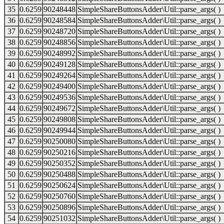
35
0.6259
90248448
SimpleShareButtonsAdder\Util::parse_args( )
36
0.6259
90248584
SimpleShareButtonsAdder\Util::parse_args( )
37
0.6259
90248720
SimpleShareButtonsAdder\Util::parse_args( )
38
0.6259
90248856
SimpleShareButtonsAdder\Util::parse_args( )
39
0.6259
90248992
SimpleShareButtonsAdder\Util::parse_args( )
40
0.6259
90249128
SimpleShareButtonsAdder\Util::parse_args( )
41
0.6259
90249264
SimpleShareButtonsAdder\Util::parse_args( )
42
0.6259
90249400
SimpleShareButtonsAdder\Util::parse_args( )
43
0.6259
90249536
SimpleShareButtonsAdder\Util::parse_args( )
44
0.6259
90249672
SimpleShareButtonsAdder\Util::parse_args( )
45
0.6259
90249808
SimpleShareButtonsAdder\Util::parse_args( )
46
0.6259
90249944
SimpleShareButtonsAdder\Util::parse_args( )
47
0.6259
90250080
SimpleShareButtonsAdder\Util::parse_args( )
48
0.6259
90250216
SimpleShareButtonsAdder\Util::parse_args( )
49
0.6259
90250352
SimpleShareButtonsAdder\Util::parse_args( )
50
0.6259
90250488
SimpleShareButtonsAdder\Util::parse_args( )
51
0.6259
90250624
SimpleShareButtonsAdder\Util::parse_args( )
52
0.6259
90250760
SimpleShareButtonsAdder\Util::parse_args( )
53
0.6259
90250896
SimpleShareButtonsAdder\Util::parse_args( )
54
0.6259
90251032
SimpleShareButtonsAdder\Util::parse_args( )