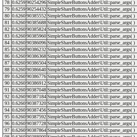
78
0.6259
90254296
SimpleShareButtonsAdder\Util::parse_args( )
79
0.6259
90254432
SimpleShareButtonsAdder\Util::parse_args( )
80
0.6260
90385552
SimpleShareButtonsAdder\Util::parse_args( )
81
0.6260
90385688
SimpleShareButtonsAdder\Util::parse_args( )
82
0.6260
90385824
SimpleShareButtonsAdder\Util::parse_args( )
83
0.6260
90385960
SimpleShareButtonsAdder\Util::parse_args( )
84
0.6260
90386096
SimpleShareButtonsAdder\Util::parse_args( )
85
0.6260
90386232
SimpleShareButtonsAdder\Util::parse_args( )
86
0.6260
90386368
SimpleShareButtonsAdder\Util::parse_args( )
87
0.6260
90386504
SimpleShareButtonsAdder\Util::parse_args( )
88
0.6260
90386640
SimpleShareButtonsAdder\Util::parse_args( )
89
0.6260
90386776
SimpleShareButtonsAdder\Util::parse_args( )
90
0.6260
90386912
SimpleShareButtonsAdder\Util::parse_args( )
91
0.6260
90387048
SimpleShareButtonsAdder\Util::parse_args( )
92
0.6260
90387184
SimpleShareButtonsAdder\Util::parse_args( )
93
0.6260
90387320
SimpleShareButtonsAdder\Util::parse_args( )
94
0.6260
90387456
SimpleShareButtonsAdder\Util::parse_args( )
95
0.6260
90387592
SimpleShareButtonsAdder\Util::parse_args( )
96
0.6260
90387728
SimpleShareButtonsAdder\Util::parse_args( )
97
0.6260
90387864
SimpleShareButtonsAdder\Util::parse_args( )
98
0.6260
90388000
SimpleShareButtonsAdder\Util::parse_args( )