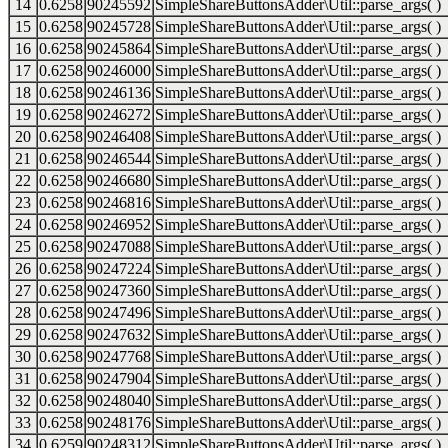
14
0.6258
90245592
SimpleShareButtonsAdder\Util::parse_args( )
15
0.6258
90245728
SimpleShareButtonsAdder\Util::parse_args( )
16
0.6258
90245864
SimpleShareButtonsAdder\Util::parse_args( )
17
0.6258
90246000
SimpleShareButtonsAdder\Util::parse_args( )
18
0.6258
90246136
SimpleShareButtonsAdder\Util::parse_args( )
19
0.6258
90246272
SimpleShareButtonsAdder\Util::parse_args( )
20
0.6258
90246408
SimpleShareButtonsAdder\Util::parse_args( )
21
0.6258
90246544
SimpleShareButtonsAdder\Util::parse_args( )
22
0.6258
90246680
SimpleShareButtonsAdder\Util::parse_args( )
23
0.6258
90246816
SimpleShareButtonsAdder\Util::parse_args( )
24
0.6258
90246952
SimpleShareButtonsAdder\Util::parse_args( )
25
0.6258
90247088
SimpleShareButtonsAdder\Util::parse_args( )
26
0.6258
90247224
SimpleShareButtonsAdder\Util::parse_args( )
27
0.6258
90247360
SimpleShareButtonsAdder\Util::parse_args( )
28
0.6258
90247496
SimpleShareButtonsAdder\Util::parse_args( )
29
0.6258
90247632
SimpleShareButtonsAdder\Util::parse_args( )
30
0.6258
90247768
SimpleShareButtonsAdder\Util::parse_args( )
31
0.6258
90247904
SimpleShareButtonsAdder\Util::parse_args( )
32
0.6258
90248040
SimpleShareButtonsAdder\Util::parse_args( )
33
0.6258
90248176
SimpleShareButtonsAdder\Util::parse_args( )
34
0.6259
90248312
SimpleShareButtonsAdder\Util::parse_args( )