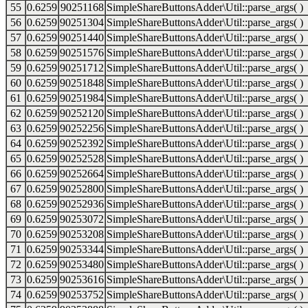
55
0.6259
90251168
SimpleShareButtonsAdder\Util::parse_args( )
56
0.6259
90251304
SimpleShareButtonsAdder\Util::parse_args( )
57
0.6259
90251440
SimpleShareButtonsAdder\Util::parse_args( )
58
0.6259
90251576
SimpleShareButtonsAdder\Util::parse_args( )
59
0.6259
90251712
SimpleShareButtonsAdder\Util::parse_args( )
60
0.6259
90251848
SimpleShareButtonsAdder\Util::parse_args( )
61
0.6259
90251984
SimpleShareButtonsAdder\Util::parse_args( )
62
0.6259
90252120
SimpleShareButtonsAdder\Util::parse_args( )
63
0.6259
90252256
SimpleShareButtonsAdder\Util::parse_args( )
64
0.6259
90252392
SimpleShareButtonsAdder\Util::parse_args( )
65
0.6259
90252528
SimpleShareButtonsAdder\Util::parse_args( )
66
0.6259
90252664
SimpleShareButtonsAdder\Util::parse_args( )
67
0.6259
90252800
SimpleShareButtonsAdder\Util::parse_args( )
68
0.6259
90252936
SimpleShareButtonsAdder\Util::parse_args( )
69
0.6259
90253072
SimpleShareButtonsAdder\Util::parse_args( )
70
0.6259
90253208
SimpleShareButtonsAdder\Util::parse_args( )
71
0.6259
90253344
SimpleShareButtonsAdder\Util::parse_args( )
72
0.6259
90253480
SimpleShareButtonsAdder\Util::parse_args( )
73
0.6259
90253616
SimpleShareButtonsAdder\Util::parse_args( )
74
0.6259
90253752
SimpleShareButtonsAdder\Util::parse_args( )