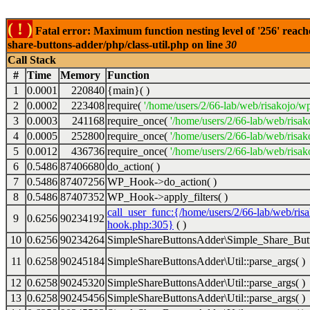
( ! )
Fatal error: Maximum function nesting level of '256' reach
share-buttons-adder/php/class-util.php on line
30
Call Stack
#
Time
Memory
Function
1
0.0001
220840
{main}( )
2
0.0002
223408
require(
'/home/users/2/66-lab/web/risakojo/w
3
0.0003
241168
require_once(
'/home/users/2/66-lab/web/risak
4
0.0005
252800
require_once(
'/home/users/2/66-lab/web/risak
5
0.0012
436736
require_once(
'/home/users/2/66-lab/web/risak
6
0.5486
87406680
do_action( )
7
0.5486
87407256
WP_Hook->do_action( )
8
0.5486
87407352
WP_Hook->apply_filters( )
call_user_func:{/home/users/2/66-lab/web/ris
9
0.6256
90234192
hook.php:305}
( )
10
0.6256
90234264
SimpleShareButtonsAdder\Simple_Share_Butt
11
0.6258
90245184
SimpleShareButtonsAdder\Util::parse_args( )
12
0.6258
90245320
SimpleShareButtonsAdder\Util::parse_args( )
13
0.6258
90245456
SimpleShareButtonsAdder\Util::parse_args( )