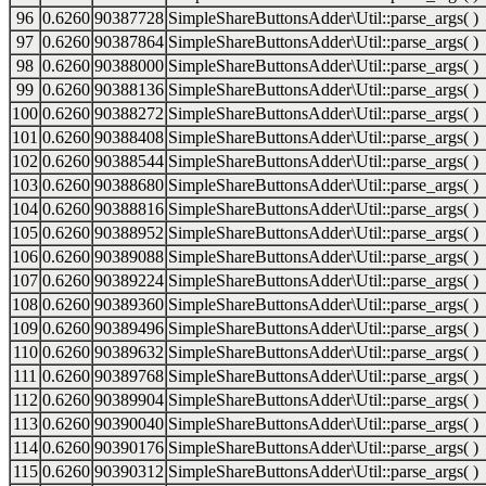
96
0.6260
90387728
SimpleShareButtonsAdder\Util::parse_args( )
97
0.6260
90387864
SimpleShareButtonsAdder\Util::parse_args( )
98
0.6260
90388000
SimpleShareButtonsAdder\Util::parse_args( )
99
0.6260
90388136
SimpleShareButtonsAdder\Util::parse_args( )
100
0.6260
90388272
SimpleShareButtonsAdder\Util::parse_args( )
101
0.6260
90388408
SimpleShareButtonsAdder\Util::parse_args( )
102
0.6260
90388544
SimpleShareButtonsAdder\Util::parse_args( )
103
0.6260
90388680
SimpleShareButtonsAdder\Util::parse_args( )
104
0.6260
90388816
SimpleShareButtonsAdder\Util::parse_args( )
105
0.6260
90388952
SimpleShareButtonsAdder\Util::parse_args( )
106
0.6260
90389088
SimpleShareButtonsAdder\Util::parse_args( )
107
0.6260
90389224
SimpleShareButtonsAdder\Util::parse_args( )
108
0.6260
90389360
SimpleShareButtonsAdder\Util::parse_args( )
109
0.6260
90389496
SimpleShareButtonsAdder\Util::parse_args( )
110
0.6260
90389632
SimpleShareButtonsAdder\Util::parse_args( )
111
0.6260
90389768
SimpleShareButtonsAdder\Util::parse_args( )
112
0.6260
90389904
SimpleShareButtonsAdder\Util::parse_args( )
113
0.6260
90390040
SimpleShareButtonsAdder\Util::parse_args( )
114
0.6260
90390176
SimpleShareButtonsAdder\Util::parse_args( )
115
0.6260
90390312
SimpleShareButtonsAdder\Util::parse_args( )