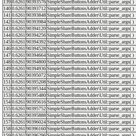
139
0.6261
90393576
SimpleShareButtonsAdder\Util::parse_args( )
140
0.6261
90393712
SimpleShareButtonsAdder\Util::parse_args( )
141
0.6261
90393848
SimpleShareButtonsAdder\Util::parse_args( )
142
0.6261
90393984
SimpleShareButtonsAdder\Util::parse_args( )
143
0.6261
90394120
SimpleShareButtonsAdder\Util::parse_args( )
144
0.6261
90394256
SimpleShareButtonsAdder\Util::parse_args( )
145
0.6261
90394392
SimpleShareButtonsAdder\Util::parse_args( )
146
0.6261
90394528
SimpleShareButtonsAdder\Util::parse_args( )
147
0.6261
90394664
SimpleShareButtonsAdder\Util::parse_args( )
148
0.6261
90394800
SimpleShareButtonsAdder\Util::parse_args( )
149
0.6261
90394936
SimpleShareButtonsAdder\Util::parse_args( )
150
0.6261
90395072
SimpleShareButtonsAdder\Util::parse_args( )
151
0.6261
90395208
SimpleShareButtonsAdder\Util::parse_args( )
152
0.6261
90395344
SimpleShareButtonsAdder\Util::parse_args( )
153
0.6261
90395480
SimpleShareButtonsAdder\Util::parse_args( )
154
0.6261
90395616
SimpleShareButtonsAdder\Util::parse_args( )
155
0.6261
90395752
SimpleShareButtonsAdder\Util::parse_args( )
156
0.6261
90395888
SimpleShareButtonsAdder\Util::parse_args( )
157
0.6261
90396024
SimpleShareButtonsAdder\Util::parse_args( )
158
0.6261
90396160
SimpleShareButtonsAdder\Util::parse_args( )
159
0.6261
90396296
SimpleShareButtonsAdder\Util::parse_args( )