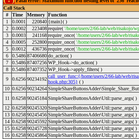
Fatal error: Maximum function nesting level of '256' reac
Call Stack
#
Time
Memory
Function
1
0.0001
220840
{main}( )
2
0.0002
223408
require(
'/home/users/2/66-lab/web/risakojo/w
3
0.0003
241168
require_once(
'/home/users/2/66-lab/web/risak
4
0.0005
252800
require_once(
'/home/users/2/66-lab/web/risak
5
0.0012
436736
require_once(
'/home/users/2/66-lab/web/risak
6
0.5486
87406680
do_action( )
7
0.5486
87407256
WP_Hook->do_action( )
8
0.5486
87407352
WP_Hook->apply_filters( )
call_user_func:{/home/users/2/66-lab/web/ris
9
0.6256
90234192
hook.php:305}
( )
10
0.6256
90234264
SimpleShareButtonsAdder\Simple_Share_Butt
11
0.6258
90245184
SimpleShareButtonsAdder\Util::parse_args( )
12
0.6258
90245320
SimpleShareButtonsAdder\Util::parse_args( )
13
0.6258
90245456
SimpleShareButtonsAdder\Util::parse_args( )
14
0.6258
90245592
SimpleShareButtonsAdder\Util::parse_args( )
15
0.6258
90245728
SimpleShareButtonsAdder\Util::parse_args( )
16
0.6258
90245864
SimpleShareButtonsAdder\Util::parse_args( )