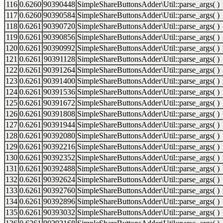
116
0.6260
90390448
SimpleShareButtonsAdder\Util::parse_args( )
117
0.6260
90390584
SimpleShareButtonsAdder\Util::parse_args( )
118
0.6261
90390720
SimpleShareButtonsAdder\Util::parse_args( )
119
0.6261
90390856
SimpleShareButtonsAdder\Util::parse_args( )
120
0.6261
90390992
SimpleShareButtonsAdder\Util::parse_args( )
121
0.6261
90391128
SimpleShareButtonsAdder\Util::parse_args( )
122
0.6261
90391264
SimpleShareButtonsAdder\Util::parse_args( )
123
0.6261
90391400
SimpleShareButtonsAdder\Util::parse_args( )
124
0.6261
90391536
SimpleShareButtonsAdder\Util::parse_args( )
125
0.6261
90391672
SimpleShareButtonsAdder\Util::parse_args( )
126
0.6261
90391808
SimpleShareButtonsAdder\Util::parse_args( )
127
0.6261
90391944
SimpleShareButtonsAdder\Util::parse_args( )
128
0.6261
90392080
SimpleShareButtonsAdder\Util::parse_args( )
129
0.6261
90392216
SimpleShareButtonsAdder\Util::parse_args( )
130
0.6261
90392352
SimpleShareButtonsAdder\Util::parse_args( )
131
0.6261
90392488
SimpleShareButtonsAdder\Util::parse_args( )
132
0.6261
90392624
SimpleShareButtonsAdder\Util::parse_args( )
133
0.6261
90392760
SimpleShareButtonsAdder\Util::parse_args( )
134
0.6261
90392896
SimpleShareButtonsAdder\Util::parse_args( )
135
0.6261
90393032
SimpleShareButtonsAdder\Util::parse_args( )