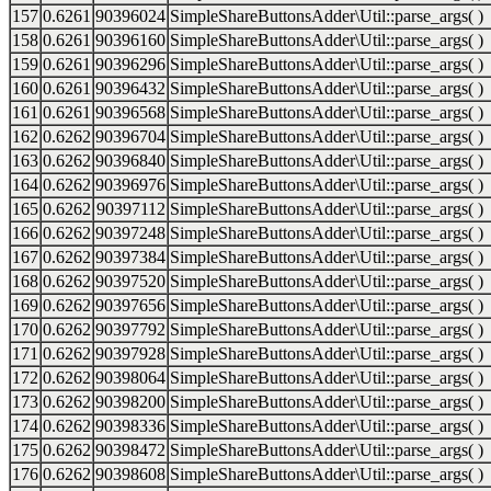
157
0.6261
90396024
SimpleShareButtonsAdder\Util::parse_args( )
158
0.6261
90396160
SimpleShareButtonsAdder\Util::parse_args( )
159
0.6261
90396296
SimpleShareButtonsAdder\Util::parse_args( )
160
0.6261
90396432
SimpleShareButtonsAdder\Util::parse_args( )
161
0.6261
90396568
SimpleShareButtonsAdder\Util::parse_args( )
162
0.6262
90396704
SimpleShareButtonsAdder\Util::parse_args( )
163
0.6262
90396840
SimpleShareButtonsAdder\Util::parse_args( )
164
0.6262
90396976
SimpleShareButtonsAdder\Util::parse_args( )
165
0.6262
90397112
SimpleShareButtonsAdder\Util::parse_args( )
166
0.6262
90397248
SimpleShareButtonsAdder\Util::parse_args( )
167
0.6262
90397384
SimpleShareButtonsAdder\Util::parse_args( )
168
0.6262
90397520
SimpleShareButtonsAdder\Util::parse_args( )
169
0.6262
90397656
SimpleShareButtonsAdder\Util::parse_args( )
170
0.6262
90397792
SimpleShareButtonsAdder\Util::parse_args( )
171
0.6262
90397928
SimpleShareButtonsAdder\Util::parse_args( )
172
0.6262
90398064
SimpleShareButtonsAdder\Util::parse_args( )
173
0.6262
90398200
SimpleShareButtonsAdder\Util::parse_args( )
174
0.6262
90398336
SimpleShareButtonsAdder\Util::parse_args( )
175
0.6262
90398472
SimpleShareButtonsAdder\Util::parse_args( )
176
0.6262
90398608
SimpleShareButtonsAdder\Util::parse_args( )