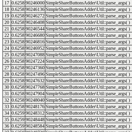
17
0.6258
90246000
SimpleShareButtonsAdder\Util::parse_args( )
18
0.6258
90246136
SimpleShareButtonsAdder\Util::parse_args( )
19
0.6258
90246272
SimpleShareButtonsAdder\Util::parse_args( )
20
0.6258
90246408
SimpleShareButtonsAdder\Util::parse_args( )
21
0.6258
90246544
SimpleShareButtonsAdder\Util::parse_args( )
22
0.6258
90246680
SimpleShareButtonsAdder\Util::parse_args( )
23
0.6258
90246816
SimpleShareButtonsAdder\Util::parse_args( )
24
0.6258
90246952
SimpleShareButtonsAdder\Util::parse_args( )
25
0.6258
90247088
SimpleShareButtonsAdder\Util::parse_args( )
26
0.6258
90247224
SimpleShareButtonsAdder\Util::parse_args( )
27
0.6258
90247360
SimpleShareButtonsAdder\Util::parse_args( )
28
0.6258
90247496
SimpleShareButtonsAdder\Util::parse_args( )
29
0.6258
90247632
SimpleShareButtonsAdder\Util::parse_args( )
30
0.6258
90247768
SimpleShareButtonsAdder\Util::parse_args( )
31
0.6258
90247904
SimpleShareButtonsAdder\Util::parse_args( )
32
0.6258
90248040
SimpleShareButtonsAdder\Util::parse_args( )
33
0.6258
90248176
SimpleShareButtonsAdder\Util::parse_args( )
34
0.6259
90248312
SimpleShareButtonsAdder\Util::parse_args( )
35
0.6259
90248448
SimpleShareButtonsAdder\Util::parse_args( )
36
0.6259
90248584
SimpleShareButtonsAdder\Util::parse_args( )