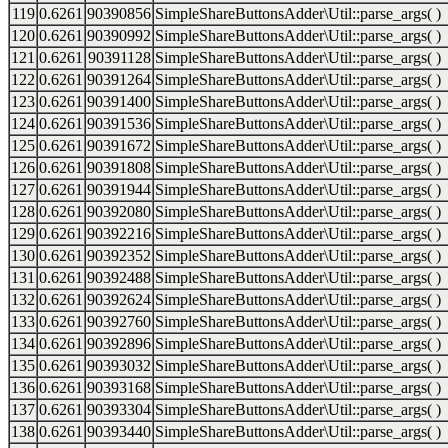
119
0.6261
90390856
SimpleShareButtonsAdder\Util::parse_args( )
120
0.6261
90390992
SimpleShareButtonsAdder\Util::parse_args( )
121
0.6261
90391128
SimpleShareButtonsAdder\Util::parse_args( )
122
0.6261
90391264
SimpleShareButtonsAdder\Util::parse_args( )
123
0.6261
90391400
SimpleShareButtonsAdder\Util::parse_args( )
124
0.6261
90391536
SimpleShareButtonsAdder\Util::parse_args( )
125
0.6261
90391672
SimpleShareButtonsAdder\Util::parse_args( )
126
0.6261
90391808
SimpleShareButtonsAdder\Util::parse_args( )
127
0.6261
90391944
SimpleShareButtonsAdder\Util::parse_args( )
128
0.6261
90392080
SimpleShareButtonsAdder\Util::parse_args( )
129
0.6261
90392216
SimpleShareButtonsAdder\Util::parse_args( )
130
0.6261
90392352
SimpleShareButtonsAdder\Util::parse_args( )
131
0.6261
90392488
SimpleShareButtonsAdder\Util::parse_args( )
132
0.6261
90392624
SimpleShareButtonsAdder\Util::parse_args( )
133
0.6261
90392760
SimpleShareButtonsAdder\Util::parse_args( )
134
0.6261
90392896
SimpleShareButtonsAdder\Util::parse_args( )
135
0.6261
90393032
SimpleShareButtonsAdder\Util::parse_args( )
136
0.6261
90393168
SimpleShareButtonsAdder\Util::parse_args( )
137
0.6261
90393304
SimpleShareButtonsAdder\Util::parse_args( )
138
0.6261
90393440
SimpleShareButtonsAdder\Util::parse_args( )