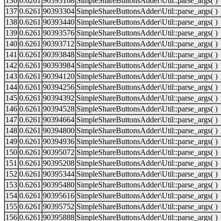
136
0.6261
90393168
SimpleShareButtonsAdder\Util::parse_args( )
137
0.6261
90393304
SimpleShareButtonsAdder\Util::parse_args( )
138
0.6261
90393440
SimpleShareButtonsAdder\Util::parse_args( )
139
0.6261
90393576
SimpleShareButtonsAdder\Util::parse_args( )
140
0.6261
90393712
SimpleShareButtonsAdder\Util::parse_args( )
141
0.6261
90393848
SimpleShareButtonsAdder\Util::parse_args( )
142
0.6261
90393984
SimpleShareButtonsAdder\Util::parse_args( )
143
0.6261
90394120
SimpleShareButtonsAdder\Util::parse_args( )
144
0.6261
90394256
SimpleShareButtonsAdder\Util::parse_args( )
145
0.6261
90394392
SimpleShareButtonsAdder\Util::parse_args( )
146
0.6261
90394528
SimpleShareButtonsAdder\Util::parse_args( )
147
0.6261
90394664
SimpleShareButtonsAdder\Util::parse_args( )
148
0.6261
90394800
SimpleShareButtonsAdder\Util::parse_args( )
149
0.6261
90394936
SimpleShareButtonsAdder\Util::parse_args( )
150
0.6261
90395072
SimpleShareButtonsAdder\Util::parse_args( )
151
0.6261
90395208
SimpleShareButtonsAdder\Util::parse_args( )
152
0.6261
90395344
SimpleShareButtonsAdder\Util::parse_args( )
153
0.6261
90395480
SimpleShareButtonsAdder\Util::parse_args( )
154
0.6261
90395616
SimpleShareButtonsAdder\Util::parse_args( )
155
0.6261
90395752
SimpleShareButtonsAdder\Util::parse_args( )
156
0.6261
90395888
SimpleShareButtonsAdder\Util::parse_args( )