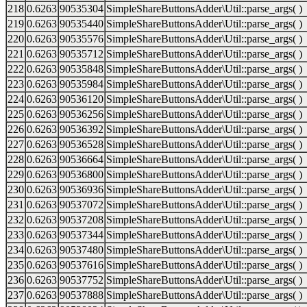
218
0.6263
90535304
SimpleShareButtonsAdder\Util::parse_args( )
219
0.6263
90535440
SimpleShareButtonsAdder\Util::parse_args( )
220
0.6263
90535576
SimpleShareButtonsAdder\Util::parse_args( )
221
0.6263
90535712
SimpleShareButtonsAdder\Util::parse_args( )
222
0.6263
90535848
SimpleShareButtonsAdder\Util::parse_args( )
223
0.6263
90535984
SimpleShareButtonsAdder\Util::parse_args( )
224
0.6263
90536120
SimpleShareButtonsAdder\Util::parse_args( )
225
0.6263
90536256
SimpleShareButtonsAdder\Util::parse_args( )
226
0.6263
90536392
SimpleShareButtonsAdder\Util::parse_args( )
227
0.6263
90536528
SimpleShareButtonsAdder\Util::parse_args( )
228
0.6263
90536664
SimpleShareButtonsAdder\Util::parse_args( )
229
0.6263
90536800
SimpleShareButtonsAdder\Util::parse_args( )
230
0.6263
90536936
SimpleShareButtonsAdder\Util::parse_args( )
231
0.6263
90537072
SimpleShareButtonsAdder\Util::parse_args( )
232
0.6263
90537208
SimpleShareButtonsAdder\Util::parse_args( )
233
0.6263
90537344
SimpleShareButtonsAdder\Util::parse_args( )
234
0.6263
90537480
SimpleShareButtonsAdder\Util::parse_args( )
235
0.6263
90537616
SimpleShareButtonsAdder\Util::parse_args( )
236
0.6263
90537752
SimpleShareButtonsAdder\Util::parse_args( )
237
0.6263
90537888
SimpleShareButtonsAdder\Util::parse_args( )