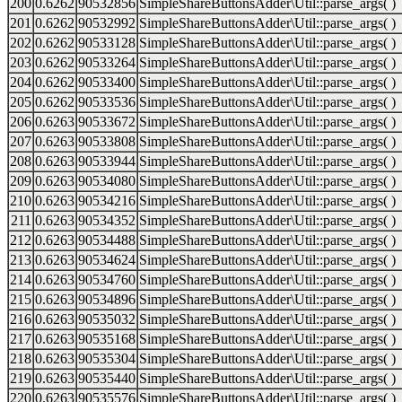
200
0.6262
90532856
SimpleShareButtonsAdder\Util::parse_args( )
201
0.6262
90532992
SimpleShareButtonsAdder\Util::parse_args( )
202
0.6262
90533128
SimpleShareButtonsAdder\Util::parse_args( )
203
0.6262
90533264
SimpleShareButtonsAdder\Util::parse_args( )
204
0.6262
90533400
SimpleShareButtonsAdder\Util::parse_args( )
205
0.6262
90533536
SimpleShareButtonsAdder\Util::parse_args( )
206
0.6263
90533672
SimpleShareButtonsAdder\Util::parse_args( )
207
0.6263
90533808
SimpleShareButtonsAdder\Util::parse_args( )
208
0.6263
90533944
SimpleShareButtonsAdder\Util::parse_args( )
209
0.6263
90534080
SimpleShareButtonsAdder\Util::parse_args( )
210
0.6263
90534216
SimpleShareButtonsAdder\Util::parse_args( )
211
0.6263
90534352
SimpleShareButtonsAdder\Util::parse_args( )
212
0.6263
90534488
SimpleShareButtonsAdder\Util::parse_args( )
213
0.6263
90534624
SimpleShareButtonsAdder\Util::parse_args( )
214
0.6263
90534760
SimpleShareButtonsAdder\Util::parse_args( )
215
0.6263
90534896
SimpleShareButtonsAdder\Util::parse_args( )
216
0.6263
90535032
SimpleShareButtonsAdder\Util::parse_args( )
217
0.6263
90535168
SimpleShareButtonsAdder\Util::parse_args( )
218
0.6263
90535304
SimpleShareButtonsAdder\Util::parse_args( )
219
0.6263
90535440
SimpleShareButtonsAdder\Util::parse_args( )
220
0.6263
90535576
SimpleShareButtonsAdder\Util::parse_args( )