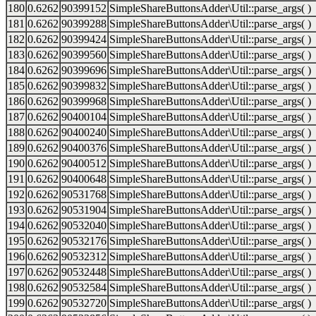
180
0.6262
90399152
SimpleShareButtonsAdder\Util::parse_args( )
181
0.6262
90399288
SimpleShareButtonsAdder\Util::parse_args( )
182
0.6262
90399424
SimpleShareButtonsAdder\Util::parse_args( )
183
0.6262
90399560
SimpleShareButtonsAdder\Util::parse_args( )
184
0.6262
90399696
SimpleShareButtonsAdder\Util::parse_args( )
185
0.6262
90399832
SimpleShareButtonsAdder\Util::parse_args( )
186
0.6262
90399968
SimpleShareButtonsAdder\Util::parse_args( )
187
0.6262
90400104
SimpleShareButtonsAdder\Util::parse_args( )
188
0.6262
90400240
SimpleShareButtonsAdder\Util::parse_args( )
189
0.6262
90400376
SimpleShareButtonsAdder\Util::parse_args( )
190
0.6262
90400512
SimpleShareButtonsAdder\Util::parse_args( )
191
0.6262
90400648
SimpleShareButtonsAdder\Util::parse_args( )
192
0.6262
90531768
SimpleShareButtonsAdder\Util::parse_args( )
193
0.6262
90531904
SimpleShareButtonsAdder\Util::parse_args( )
194
0.6262
90532040
SimpleShareButtonsAdder\Util::parse_args( )
195
0.6262
90532176
SimpleShareButtonsAdder\Util::parse_args( )
196
0.6262
90532312
SimpleShareButtonsAdder\Util::parse_args( )
197
0.6262
90532448
SimpleShareButtonsAdder\Util::parse_args( )
198
0.6262
90532584
SimpleShareButtonsAdder\Util::parse_args( )
199
0.6262
90532720
SimpleShareButtonsAdder\Util::parse_args( )