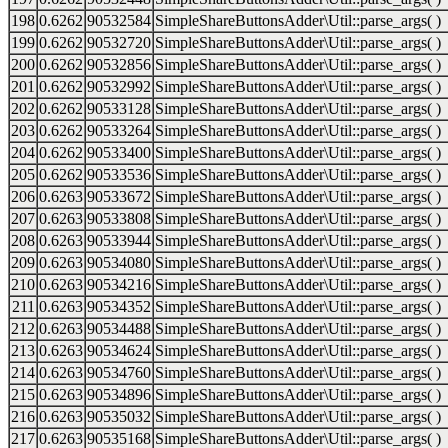
198
0.6262
90532584
SimpleShareButtonsAdder\Util::parse_args( )
199
0.6262
90532720
SimpleShareButtonsAdder\Util::parse_args( )
200
0.6262
90532856
SimpleShareButtonsAdder\Util::parse_args( )
201
0.6262
90532992
SimpleShareButtonsAdder\Util::parse_args( )
202
0.6262
90533128
SimpleShareButtonsAdder\Util::parse_args( )
203
0.6262
90533264
SimpleShareButtonsAdder\Util::parse_args( )
204
0.6262
90533400
SimpleShareButtonsAdder\Util::parse_args( )
205
0.6262
90533536
SimpleShareButtonsAdder\Util::parse_args( )
206
0.6263
90533672
SimpleShareButtonsAdder\Util::parse_args( )
207
0.6263
90533808
SimpleShareButtonsAdder\Util::parse_args( )
208
0.6263
90533944
SimpleShareButtonsAdder\Util::parse_args( )
209
0.6263
90534080
SimpleShareButtonsAdder\Util::parse_args( )
210
0.6263
90534216
SimpleShareButtonsAdder\Util::parse_args( )
211
0.6263
90534352
SimpleShareButtonsAdder\Util::parse_args( )
212
0.6263
90534488
SimpleShareButtonsAdder\Util::parse_args( )
213
0.6263
90534624
SimpleShareButtonsAdder\Util::parse_args( )
214
0.6263
90534760
SimpleShareButtonsAdder\Util::parse_args( )
215
0.6263
90534896
SimpleShareButtonsAdder\Util::parse_args( )
216
0.6263
90535032
SimpleShareButtonsAdder\Util::parse_args( )
217
0.6263
90535168
SimpleShareButtonsAdder\Util::parse_args( )