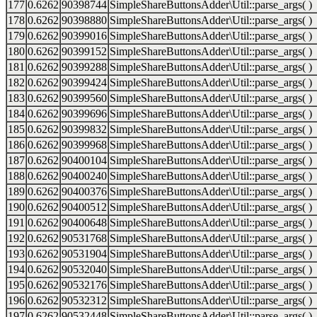
177
0.6262
90398744
SimpleShareButtonsAdder\Util::parse_args( )
178
0.6262
90398880
SimpleShareButtonsAdder\Util::parse_args( )
179
0.6262
90399016
SimpleShareButtonsAdder\Util::parse_args( )
180
0.6262
90399152
SimpleShareButtonsAdder\Util::parse_args( )
181
0.6262
90399288
SimpleShareButtonsAdder\Util::parse_args( )
182
0.6262
90399424
SimpleShareButtonsAdder\Util::parse_args( )
183
0.6262
90399560
SimpleShareButtonsAdder\Util::parse_args( )
184
0.6262
90399696
SimpleShareButtonsAdder\Util::parse_args( )
185
0.6262
90399832
SimpleShareButtonsAdder\Util::parse_args( )
186
0.6262
90399968
SimpleShareButtonsAdder\Util::parse_args( )
187
0.6262
90400104
SimpleShareButtonsAdder\Util::parse_args( )
188
0.6262
90400240
SimpleShareButtonsAdder\Util::parse_args( )
189
0.6262
90400376
SimpleShareButtonsAdder\Util::parse_args( )
190
0.6262
90400512
SimpleShareButtonsAdder\Util::parse_args( )
191
0.6262
90400648
SimpleShareButtonsAdder\Util::parse_args( )
192
0.6262
90531768
SimpleShareButtonsAdder\Util::parse_args( )
193
0.6262
90531904
SimpleShareButtonsAdder\Util::parse_args( )
194
0.6262
90532040
SimpleShareButtonsAdder\Util::parse_args( )
195
0.6262
90532176
SimpleShareButtonsAdder\Util::parse_args( )
196
0.6262
90532312
SimpleShareButtonsAdder\Util::parse_args( )
197
0.6262
90532448
SimpleShareButtonsAdder\Util::parse_args( )