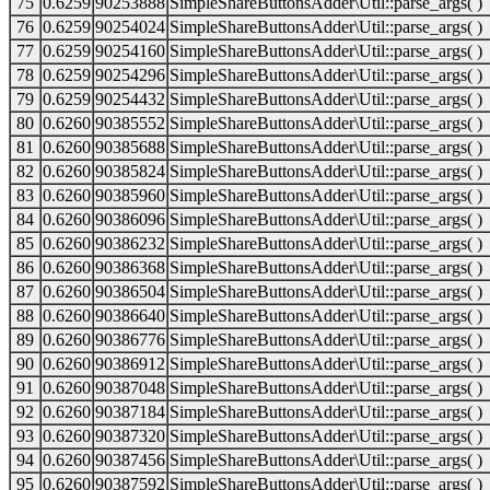
75
0.6259
90253888
SimpleShareButtonsAdder\Util::parse_args( )
76
0.6259
90254024
SimpleShareButtonsAdder\Util::parse_args( )
77
0.6259
90254160
SimpleShareButtonsAdder\Util::parse_args( )
78
0.6259
90254296
SimpleShareButtonsAdder\Util::parse_args( )
79
0.6259
90254432
SimpleShareButtonsAdder\Util::parse_args( )
80
0.6260
90385552
SimpleShareButtonsAdder\Util::parse_args( )
81
0.6260
90385688
SimpleShareButtonsAdder\Util::parse_args( )
82
0.6260
90385824
SimpleShareButtonsAdder\Util::parse_args( )
83
0.6260
90385960
SimpleShareButtonsAdder\Util::parse_args( )
84
0.6260
90386096
SimpleShareButtonsAdder\Util::parse_args( )
85
0.6260
90386232
SimpleShareButtonsAdder\Util::parse_args( )
86
0.6260
90386368
SimpleShareButtonsAdder\Util::parse_args( )
87
0.6260
90386504
SimpleShareButtonsAdder\Util::parse_args( )
88
0.6260
90386640
SimpleShareButtonsAdder\Util::parse_args( )
89
0.6260
90386776
SimpleShareButtonsAdder\Util::parse_args( )
90
0.6260
90386912
SimpleShareButtonsAdder\Util::parse_args( )
91
0.6260
90387048
SimpleShareButtonsAdder\Util::parse_args( )
92
0.6260
90387184
SimpleShareButtonsAdder\Util::parse_args( )
93
0.6260
90387320
SimpleShareButtonsAdder\Util::parse_args( )
94
0.6260
90387456
SimpleShareButtonsAdder\Util::parse_args( )
95
0.6260
90387592
SimpleShareButtonsAdder\Util::parse_args( )