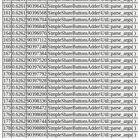
160
0.6261
90396432
SimpleShareButtonsAdder\Util::parse_args( )
161
0.6261
90396568
SimpleShareButtonsAdder\Util::parse_args( )
162
0.6262
90396704
SimpleShareButtonsAdder\Util::parse_args( )
163
0.6262
90396840
SimpleShareButtonsAdder\Util::parse_args( )
164
0.6262
90396976
SimpleShareButtonsAdder\Util::parse_args( )
165
0.6262
90397112
SimpleShareButtonsAdder\Util::parse_args( )
166
0.6262
90397248
SimpleShareButtonsAdder\Util::parse_args( )
167
0.6262
90397384
SimpleShareButtonsAdder\Util::parse_args( )
168
0.6262
90397520
SimpleShareButtonsAdder\Util::parse_args( )
169
0.6262
90397656
SimpleShareButtonsAdder\Util::parse_args( )
170
0.6262
90397792
SimpleShareButtonsAdder\Util::parse_args( )
171
0.6262
90397928
SimpleShareButtonsAdder\Util::parse_args( )
172
0.6262
90398064
SimpleShareButtonsAdder\Util::parse_args( )
173
0.6262
90398200
SimpleShareButtonsAdder\Util::parse_args( )
174
0.6262
90398336
SimpleShareButtonsAdder\Util::parse_args( )
175
0.6262
90398472
SimpleShareButtonsAdder\Util::parse_args( )
176
0.6262
90398608
SimpleShareButtonsAdder\Util::parse_args( )
177
0.6262
90398744
SimpleShareButtonsAdder\Util::parse_args( )
178
0.6262
90398880
SimpleShareButtonsAdder\Util::parse_args( )
179
0.6262
90399016
SimpleShareButtonsAdder\Util::parse_args( )