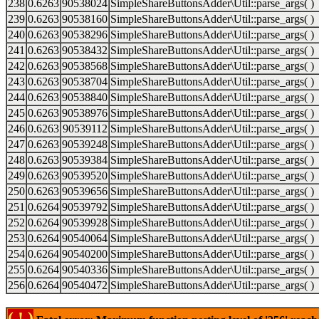
238
0.6263
90538024
SimpleShareButtonsAdder\Util::parse_args( )
239
0.6263
90538160
SimpleShareButtonsAdder\Util::parse_args( )
240
0.6263
90538296
SimpleShareButtonsAdder\Util::parse_args( )
241
0.6263
90538432
SimpleShareButtonsAdder\Util::parse_args( )
242
0.6263
90538568
SimpleShareButtonsAdder\Util::parse_args( )
243
0.6263
90538704
SimpleShareButtonsAdder\Util::parse_args( )
244
0.6263
90538840
SimpleShareButtonsAdder\Util::parse_args( )
245
0.6263
90538976
SimpleShareButtonsAdder\Util::parse_args( )
246
0.6263
90539112
SimpleShareButtonsAdder\Util::parse_args( )
247
0.6263
90539248
SimpleShareButtonsAdder\Util::parse_args( )
248
0.6263
90539384
SimpleShareButtonsAdder\Util::parse_args( )
249
0.6263
90539520
SimpleShareButtonsAdder\Util::parse_args( )
250
0.6263
90539656
SimpleShareButtonsAdder\Util::parse_args( )
251
0.6264
90539792
SimpleShareButtonsAdder\Util::parse_args( )
252
0.6264
90539928
SimpleShareButtonsAdder\Util::parse_args( )
253
0.6264
90540064
SimpleShareButtonsAdder\Util::parse_args( )
254
0.6264
90540200
SimpleShareButtonsAdder\Util::parse_args( )
255
0.6264
90540336
SimpleShareButtonsAdder\Util::parse_args( )
256
0.6264
90540472
SimpleShareButtonsAdder\Util::parse_args( )
( ! )