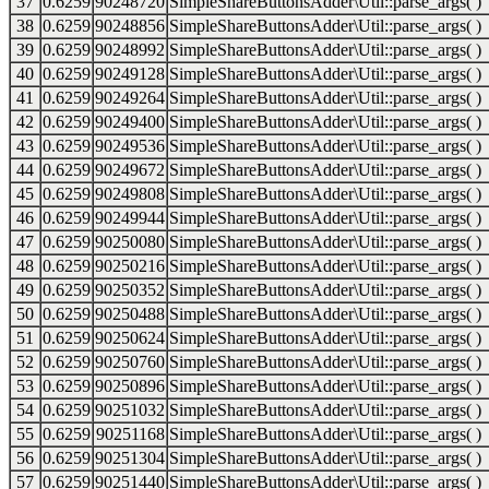
37
0.6259
90248720
SimpleShareButtonsAdder\Util::parse_args( )
38
0.6259
90248856
SimpleShareButtonsAdder\Util::parse_args( )
39
0.6259
90248992
SimpleShareButtonsAdder\Util::parse_args( )
40
0.6259
90249128
SimpleShareButtonsAdder\Util::parse_args( )
41
0.6259
90249264
SimpleShareButtonsAdder\Util::parse_args( )
42
0.6259
90249400
SimpleShareButtonsAdder\Util::parse_args( )
43
0.6259
90249536
SimpleShareButtonsAdder\Util::parse_args( )
44
0.6259
90249672
SimpleShareButtonsAdder\Util::parse_args( )
45
0.6259
90249808
SimpleShareButtonsAdder\Util::parse_args( )
46
0.6259
90249944
SimpleShareButtonsAdder\Util::parse_args( )
47
0.6259
90250080
SimpleShareButtonsAdder\Util::parse_args( )
48
0.6259
90250216
SimpleShareButtonsAdder\Util::parse_args( )
49
0.6259
90250352
SimpleShareButtonsAdder\Util::parse_args( )
50
0.6259
90250488
SimpleShareButtonsAdder\Util::parse_args( )
51
0.6259
90250624
SimpleShareButtonsAdder\Util::parse_args( )
52
0.6259
90250760
SimpleShareButtonsAdder\Util::parse_args( )
53
0.6259
90250896
SimpleShareButtonsAdder\Util::parse_args( )
54
0.6259
90251032
SimpleShareButtonsAdder\Util::parse_args( )
55
0.6259
90251168
SimpleShareButtonsAdder\Util::parse_args( )
56
0.6259
90251304
SimpleShareButtonsAdder\Util::parse_args( )
57
0.6259
90251440
SimpleShareButtonsAdder\Util::parse_args( )