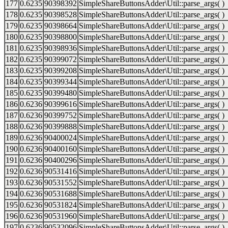
177
0.6235
90398392
SimpleShareButtonsAdder\Util::parse_args( )
178
0.6235
90398528
SimpleShareButtonsAdder\Util::parse_args( )
179
0.6235
90398664
SimpleShareButtonsAdder\Util::parse_args( )
180
0.6235
90398800
SimpleShareButtonsAdder\Util::parse_args( )
181
0.6235
90398936
SimpleShareButtonsAdder\Util::parse_args( )
182
0.6235
90399072
SimpleShareButtonsAdder\Util::parse_args( )
183
0.6235
90399208
SimpleShareButtonsAdder\Util::parse_args( )
184
0.6235
90399344
SimpleShareButtonsAdder\Util::parse_args( )
185
0.6235
90399480
SimpleShareButtonsAdder\Util::parse_args( )
186
0.6236
90399616
SimpleShareButtonsAdder\Util::parse_args( )
187
0.6236
90399752
SimpleShareButtonsAdder\Util::parse_args( )
188
0.6236
90399888
SimpleShareButtonsAdder\Util::parse_args( )
189
0.6236
90400024
SimpleShareButtonsAdder\Util::parse_args( )
190
0.6236
90400160
SimpleShareButtonsAdder\Util::parse_args( )
191
0.6236
90400296
SimpleShareButtonsAdder\Util::parse_args( )
192
0.6236
90531416
SimpleShareButtonsAdder\Util::parse_args( )
193
0.6236
90531552
SimpleShareButtonsAdder\Util::parse_args( )
194
0.6236
90531688
SimpleShareButtonsAdder\Util::parse_args( )
195
0.6236
90531824
SimpleShareButtonsAdder\Util::parse_args( )
196
0.6236
90531960
SimpleShareButtonsAdder\Util::parse_args( )
197
0.6236
90532096
SimpleShareButtonsAdder\Util::parse_args( )