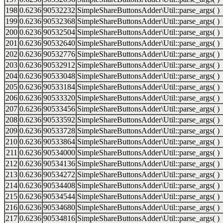
198
0.6236
90532232
SimpleShareButtonsAdder\Util::parse_args( )
199
0.6236
90532368
SimpleShareButtonsAdder\Util::parse_args( )
200
0.6236
90532504
SimpleShareButtonsAdder\Util::parse_args( )
201
0.6236
90532640
SimpleShareButtonsAdder\Util::parse_args( )
202
0.6236
90532776
SimpleShareButtonsAdder\Util::parse_args( )
203
0.6236
90532912
SimpleShareButtonsAdder\Util::parse_args( )
204
0.6236
90533048
SimpleShareButtonsAdder\Util::parse_args( )
205
0.6236
90533184
SimpleShareButtonsAdder\Util::parse_args( )
206
0.6236
90533320
SimpleShareButtonsAdder\Util::parse_args( )
207
0.6236
90533456
SimpleShareButtonsAdder\Util::parse_args( )
208
0.6236
90533592
SimpleShareButtonsAdder\Util::parse_args( )
209
0.6236
90533728
SimpleShareButtonsAdder\Util::parse_args( )
210
0.6236
90533864
SimpleShareButtonsAdder\Util::parse_args( )
211
0.6236
90534000
SimpleShareButtonsAdder\Util::parse_args( )
212
0.6236
90534136
SimpleShareButtonsAdder\Util::parse_args( )
213
0.6236
90534272
SimpleShareButtonsAdder\Util::parse_args( )
214
0.6236
90534408
SimpleShareButtonsAdder\Util::parse_args( )
215
0.6236
90534544
SimpleShareButtonsAdder\Util::parse_args( )
216
0.6236
90534680
SimpleShareButtonsAdder\Util::parse_args( )
217
0.6236
90534816
SimpleShareButtonsAdder\Util::parse_args( )