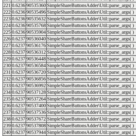
221
0.6236
90535360
SimpleShareButtonsAdder\Util::parse_args( )
222
0.6236
90535496
SimpleShareButtonsAdder\Util::parse_args( )
223
0.6236
90535632
SimpleShareButtonsAdder\Util::parse_args( )
224
0.6236
90535768
SimpleShareButtonsAdder\Util::parse_args( )
225
0.6236
90535904
SimpleShareButtonsAdder\Util::parse_args( )
226
0.6237
90536040
SimpleShareButtonsAdder\Util::parse_args( )
227
0.6237
90536176
SimpleShareButtonsAdder\Util::parse_args( )
228
0.6237
90536312
SimpleShareButtonsAdder\Util::parse_args( )
229
0.6237
90536448
SimpleShareButtonsAdder\Util::parse_args( )
230
0.6237
90536584
SimpleShareButtonsAdder\Util::parse_args( )
231
0.6237
90536720
SimpleShareButtonsAdder\Util::parse_args( )
232
0.6237
90536856
SimpleShareButtonsAdder\Util::parse_args( )
233
0.6237
90536992
SimpleShareButtonsAdder\Util::parse_args( )
234
0.6237
90537128
SimpleShareButtonsAdder\Util::parse_args( )
235
0.6237
90537264
SimpleShareButtonsAdder\Util::parse_args( )
236
0.6237
90537400
SimpleShareButtonsAdder\Util::parse_args( )
237
0.6237
90537536
SimpleShareButtonsAdder\Util::parse_args( )
238
0.6237
90537672
SimpleShareButtonsAdder\Util::parse_args( )
239
0.6237
90537808
SimpleShareButtonsAdder\Util::parse_args( )
240
0.6237
90537944
SimpleShareButtonsAdder\Util::parse_args( )