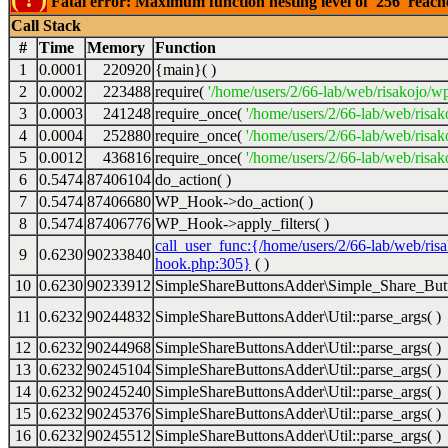
Fatal error: Maximum function nesting level of '256' reac
Call Stack
#
Time
Memory
Function
1
0.0001
220920
{main}( )
2
0.0002
223488
require(
'/home/users/2/66-lab/web/risakojo/w
3
0.0003
241248
require_once(
'/home/users/2/66-lab/web/risak
4
0.0004
252880
require_once(
'/home/users/2/66-lab/web/risak
5
0.0012
436816
require_once(
'/home/users/2/66-lab/web/risak
6
0.5474
87406104
do_action( )
7
0.5474
87406680
WP_Hook->do_action( )
8
0.5474
87406776
WP_Hook->apply_filters( )
call_user_func:{/home/users/2/66-lab/web/ris
9
0.6230
90233840
hook.php:305}
( )
10
0.6230
90233912
SimpleShareButtonsAdder\Simple_Share_Butt
11
0.6232
90244832
SimpleShareButtonsAdder\Util::parse_args( )
12
0.6232
90244968
SimpleShareButtonsAdder\Util::parse_args( )
13
0.6232
90245104
SimpleShareButtonsAdder\Util::parse_args( )
14
0.6232
90245240
SimpleShareButtonsAdder\Util::parse_args( )
15
0.6232
90245376
SimpleShareButtonsAdder\Util::parse_args( )
16
0.6232
90245512
SimpleShareButtonsAdder\Util::parse_args( )