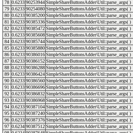
78
0.6233
90253944
SimpleShareButtonsAdder\Util::parse_args( )
79
0.6233
90254080
SimpleShareButtonsAdder\Util::parse_args( )
80
0.6233
90385200
SimpleShareButtonsAdder\Util::parse_args( )
81
0.6233
90385336
SimpleShareButtonsAdder\Util::parse_args( )
82
0.6233
90385472
SimpleShareButtonsAdder\Util::parse_args( )
83
0.6233
90385608
SimpleShareButtonsAdder\Util::parse_args( )
84
0.6233
90385744
SimpleShareButtonsAdder\Util::parse_args( )
85
0.6233
90385880
SimpleShareButtonsAdder\Util::parse_args( )
86
0.6233
90386016
SimpleShareButtonsAdder\Util::parse_args( )
87
0.6233
90386152
SimpleShareButtonsAdder\Util::parse_args( )
88
0.6233
90386288
SimpleShareButtonsAdder\Util::parse_args( )
89
0.6233
90386424
SimpleShareButtonsAdder\Util::parse_args( )
90
0.6233
90386560
SimpleShareButtonsAdder\Util::parse_args( )
91
0.6233
90386696
SimpleShareButtonsAdder\Util::parse_args( )
92
0.6233
90386832
SimpleShareButtonsAdder\Util::parse_args( )
93
0.6233
90386968
SimpleShareButtonsAdder\Util::parse_args( )
94
0.6233
90387104
SimpleShareButtonsAdder\Util::parse_args( )
95
0.6233
90387240
SimpleShareButtonsAdder\Util::parse_args( )
96
0.6233
90387376
SimpleShareButtonsAdder\Util::parse_args( )
97
0.6234
90387512
SimpleShareButtonsAdder\Util::parse_args( )
98
0.6234
90387648
SimpleShareButtonsAdder\Util::parse_args( )