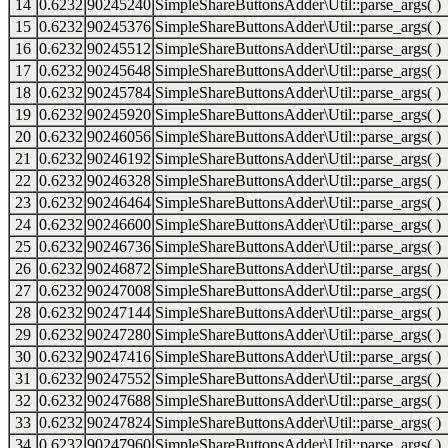
14
0.6232
90245240
SimpleShareButtonsAdder\Util::parse_args( )
15
0.6232
90245376
SimpleShareButtonsAdder\Util::parse_args( )
16
0.6232
90245512
SimpleShareButtonsAdder\Util::parse_args( )
17
0.6232
90245648
SimpleShareButtonsAdder\Util::parse_args( )
18
0.6232
90245784
SimpleShareButtonsAdder\Util::parse_args( )
19
0.6232
90245920
SimpleShareButtonsAdder\Util::parse_args( )
20
0.6232
90246056
SimpleShareButtonsAdder\Util::parse_args( )
21
0.6232
90246192
SimpleShareButtonsAdder\Util::parse_args( )
22
0.6232
90246328
SimpleShareButtonsAdder\Util::parse_args( )
23
0.6232
90246464
SimpleShareButtonsAdder\Util::parse_args( )
24
0.6232
90246600
SimpleShareButtonsAdder\Util::parse_args( )
25
0.6232
90246736
SimpleShareButtonsAdder\Util::parse_args( )
26
0.6232
90246872
SimpleShareButtonsAdder\Util::parse_args( )
27
0.6232
90247008
SimpleShareButtonsAdder\Util::parse_args( )
28
0.6232
90247144
SimpleShareButtonsAdder\Util::parse_args( )
29
0.6232
90247280
SimpleShareButtonsAdder\Util::parse_args( )
30
0.6232
90247416
SimpleShareButtonsAdder\Util::parse_args( )
31
0.6232
90247552
SimpleShareButtonsAdder\Util::parse_args( )
32
0.6232
90247688
SimpleShareButtonsAdder\Util::parse_args( )
33
0.6232
90247824
SimpleShareButtonsAdder\Util::parse_args( )
34
0.6232
90247960
SimpleShareButtonsAdder\Util::parse_args( )