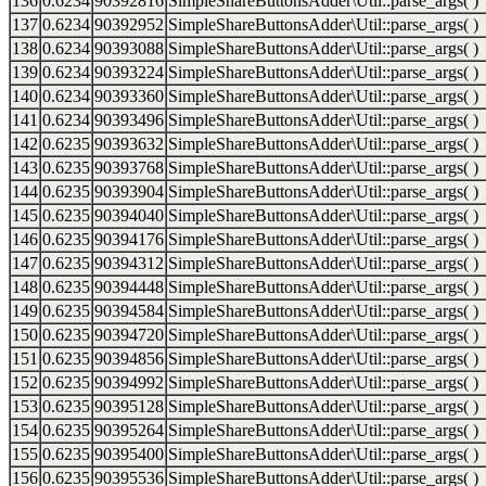
136
0.6234
90392816
SimpleShareButtonsAdder\Util::parse_args( )
137
0.6234
90392952
SimpleShareButtonsAdder\Util::parse_args( )
138
0.6234
90393088
SimpleShareButtonsAdder\Util::parse_args( )
139
0.6234
90393224
SimpleShareButtonsAdder\Util::parse_args( )
140
0.6234
90393360
SimpleShareButtonsAdder\Util::parse_args( )
141
0.6234
90393496
SimpleShareButtonsAdder\Util::parse_args( )
142
0.6235
90393632
SimpleShareButtonsAdder\Util::parse_args( )
143
0.6235
90393768
SimpleShareButtonsAdder\Util::parse_args( )
144
0.6235
90393904
SimpleShareButtonsAdder\Util::parse_args( )
145
0.6235
90394040
SimpleShareButtonsAdder\Util::parse_args( )
146
0.6235
90394176
SimpleShareButtonsAdder\Util::parse_args( )
147
0.6235
90394312
SimpleShareButtonsAdder\Util::parse_args( )
148
0.6235
90394448
SimpleShareButtonsAdder\Util::parse_args( )
149
0.6235
90394584
SimpleShareButtonsAdder\Util::parse_args( )
150
0.6235
90394720
SimpleShareButtonsAdder\Util::parse_args( )
151
0.6235
90394856
SimpleShareButtonsAdder\Util::parse_args( )
152
0.6235
90394992
SimpleShareButtonsAdder\Util::parse_args( )
153
0.6235
90395128
SimpleShareButtonsAdder\Util::parse_args( )
154
0.6235
90395264
SimpleShareButtonsAdder\Util::parse_args( )
155
0.6235
90395400
SimpleShareButtonsAdder\Util::parse_args( )
156
0.6235
90395536
SimpleShareButtonsAdder\Util::parse_args( )