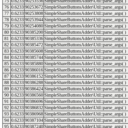
75
0.6233
90253536
SimpleShareButtonsAdder\Util::parse_args( )
76
0.6233
90253672
SimpleShareButtonsAdder\Util::parse_args( )
77
0.6233
90253808
SimpleShareButtonsAdder\Util::parse_args( )
78
0.6233
90253944
SimpleShareButtonsAdder\Util::parse_args( )
79
0.6233
90254080
SimpleShareButtonsAdder\Util::parse_args( )
80
0.6233
90385200
SimpleShareButtonsAdder\Util::parse_args( )
81
0.6233
90385336
SimpleShareButtonsAdder\Util::parse_args( )
82
0.6233
90385472
SimpleShareButtonsAdder\Util::parse_args( )
83
0.6233
90385608
SimpleShareButtonsAdder\Util::parse_args( )
84
0.6233
90385744
SimpleShareButtonsAdder\Util::parse_args( )
85
0.6233
90385880
SimpleShareButtonsAdder\Util::parse_args( )
86
0.6233
90386016
SimpleShareButtonsAdder\Util::parse_args( )
87
0.6233
90386152
SimpleShareButtonsAdder\Util::parse_args( )
88
0.6233
90386288
SimpleShareButtonsAdder\Util::parse_args( )
89
0.6233
90386424
SimpleShareButtonsAdder\Util::parse_args( )
90
0.6233
90386560
SimpleShareButtonsAdder\Util::parse_args( )
91
0.6233
90386696
SimpleShareButtonsAdder\Util::parse_args( )
92
0.6233
90386832
SimpleShareButtonsAdder\Util::parse_args( )
93
0.6233
90386968
SimpleShareButtonsAdder\Util::parse_args( )
94
0.6233
90387104
SimpleShareButtonsAdder\Util::parse_args( )
95
0.6233
90387240
SimpleShareButtonsAdder\Util::parse_args( )