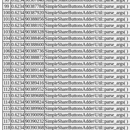
99
0.6234
90387784
SimpleShareButtonsAdder\Util::parse_args( )
100
0.6234
90387920
SimpleShareButtonsAdder\Util::parse_args( )
101
0.6234
90388056
SimpleShareButtonsAdder\Util::parse_args( )
102
0.6234
90388192
SimpleShareButtonsAdder\Util::parse_args( )
103
0.6234
90388328
SimpleShareButtonsAdder\Util::parse_args( )
104
0.6234
90388464
SimpleShareButtonsAdder\Util::parse_args( )
105
0.6234
90388600
SimpleShareButtonsAdder\Util::parse_args( )
106
0.6234
90388736
SimpleShareButtonsAdder\Util::parse_args( )
107
0.6234
90388872
SimpleShareButtonsAdder\Util::parse_args( )
108
0.6234
90389008
SimpleShareButtonsAdder\Util::parse_args( )
109
0.6234
90389144
SimpleShareButtonsAdder\Util::parse_args( )
110
0.6234
90389280
SimpleShareButtonsAdder\Util::parse_args( )
111
0.6234
90389416
SimpleShareButtonsAdder\Util::parse_args( )
112
0.6234
90389552
SimpleShareButtonsAdder\Util::parse_args( )
113
0.6234
90389688
SimpleShareButtonsAdder\Util::parse_args( )
114
0.6234
90389824
SimpleShareButtonsAdder\Util::parse_args( )
115
0.6234
90389960
SimpleShareButtonsAdder\Util::parse_args( )
116
0.6234
90390096
SimpleShareButtonsAdder\Util::parse_args( )
117
0.6234
90390232
SimpleShareButtonsAdder\Util::parse_args( )
118
0.6234
90390368
SimpleShareButtonsAdder\Util::parse_args( )