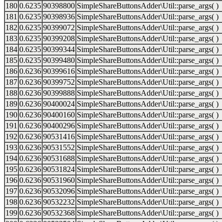
180
0.6235
90398800
SimpleShareButtonsAdder\Util::parse_args( )
181
0.6235
90398936
SimpleShareButtonsAdder\Util::parse_args( )
182
0.6235
90399072
SimpleShareButtonsAdder\Util::parse_args( )
183
0.6235
90399208
SimpleShareButtonsAdder\Util::parse_args( )
184
0.6235
90399344
SimpleShareButtonsAdder\Util::parse_args( )
185
0.6235
90399480
SimpleShareButtonsAdder\Util::parse_args( )
186
0.6236
90399616
SimpleShareButtonsAdder\Util::parse_args( )
187
0.6236
90399752
SimpleShareButtonsAdder\Util::parse_args( )
188
0.6236
90399888
SimpleShareButtonsAdder\Util::parse_args( )
189
0.6236
90400024
SimpleShareButtonsAdder\Util::parse_args( )
190
0.6236
90400160
SimpleShareButtonsAdder\Util::parse_args( )
191
0.6236
90400296
SimpleShareButtonsAdder\Util::parse_args( )
192
0.6236
90531416
SimpleShareButtonsAdder\Util::parse_args( )
193
0.6236
90531552
SimpleShareButtonsAdder\Util::parse_args( )
194
0.6236
90531688
SimpleShareButtonsAdder\Util::parse_args( )
195
0.6236
90531824
SimpleShareButtonsAdder\Util::parse_args( )
196
0.6236
90531960
SimpleShareButtonsAdder\Util::parse_args( )
197
0.6236
90532096
SimpleShareButtonsAdder\Util::parse_args( )
198
0.6236
90532232
SimpleShareButtonsAdder\Util::parse_args( )
199
0.6236
90532368
SimpleShareButtonsAdder\Util::parse_args( )