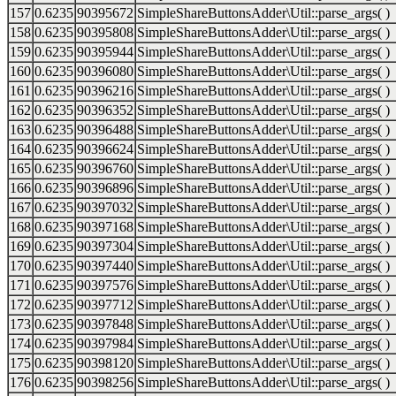
157
0.6235
90395672
SimpleShareButtonsAdder\Util::parse_args( )
158
0.6235
90395808
SimpleShareButtonsAdder\Util::parse_args( )
159
0.6235
90395944
SimpleShareButtonsAdder\Util::parse_args( )
160
0.6235
90396080
SimpleShareButtonsAdder\Util::parse_args( )
161
0.6235
90396216
SimpleShareButtonsAdder\Util::parse_args( )
162
0.6235
90396352
SimpleShareButtonsAdder\Util::parse_args( )
163
0.6235
90396488
SimpleShareButtonsAdder\Util::parse_args( )
164
0.6235
90396624
SimpleShareButtonsAdder\Util::parse_args( )
165
0.6235
90396760
SimpleShareButtonsAdder\Util::parse_args( )
166
0.6235
90396896
SimpleShareButtonsAdder\Util::parse_args( )
167
0.6235
90397032
SimpleShareButtonsAdder\Util::parse_args( )
168
0.6235
90397168
SimpleShareButtonsAdder\Util::parse_args( )
169
0.6235
90397304
SimpleShareButtonsAdder\Util::parse_args( )
170
0.6235
90397440
SimpleShareButtonsAdder\Util::parse_args( )
171
0.6235
90397576
SimpleShareButtonsAdder\Util::parse_args( )
172
0.6235
90397712
SimpleShareButtonsAdder\Util::parse_args( )
173
0.6235
90397848
SimpleShareButtonsAdder\Util::parse_args( )
174
0.6235
90397984
SimpleShareButtonsAdder\Util::parse_args( )
175
0.6235
90398120
SimpleShareButtonsAdder\Util::parse_args( )
176
0.6235
90398256
SimpleShareButtonsAdder\Util::parse_args( )