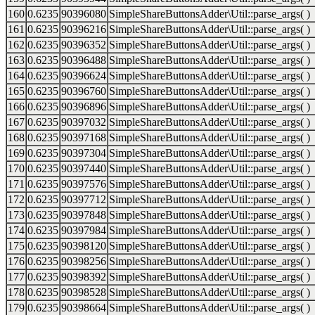
160
0.6235
90396080
SimpleShareButtonsAdder\Util::parse_args( )
161
0.6235
90396216
SimpleShareButtonsAdder\Util::parse_args( )
162
0.6235
90396352
SimpleShareButtonsAdder\Util::parse_args( )
163
0.6235
90396488
SimpleShareButtonsAdder\Util::parse_args( )
164
0.6235
90396624
SimpleShareButtonsAdder\Util::parse_args( )
165
0.6235
90396760
SimpleShareButtonsAdder\Util::parse_args( )
166
0.6235
90396896
SimpleShareButtonsAdder\Util::parse_args( )
167
0.6235
90397032
SimpleShareButtonsAdder\Util::parse_args( )
168
0.6235
90397168
SimpleShareButtonsAdder\Util::parse_args( )
169
0.6235
90397304
SimpleShareButtonsAdder\Util::parse_args( )
170
0.6235
90397440
SimpleShareButtonsAdder\Util::parse_args( )
171
0.6235
90397576
SimpleShareButtonsAdder\Util::parse_args( )
172
0.6235
90397712
SimpleShareButtonsAdder\Util::parse_args( )
173
0.6235
90397848
SimpleShareButtonsAdder\Util::parse_args( )
174
0.6235
90397984
SimpleShareButtonsAdder\Util::parse_args( )
175
0.6235
90398120
SimpleShareButtonsAdder\Util::parse_args( )
176
0.6235
90398256
SimpleShareButtonsAdder\Util::parse_args( )
177
0.6235
90398392
SimpleShareButtonsAdder\Util::parse_args( )
178
0.6235
90398528
SimpleShareButtonsAdder\Util::parse_args( )
179
0.6235
90398664
SimpleShareButtonsAdder\Util::parse_args( )