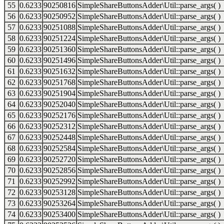
55
0.6233
90250816
SimpleShareButtonsAdder\Util::parse_args( )
56
0.6233
90250952
SimpleShareButtonsAdder\Util::parse_args( )
57
0.6233
90251088
SimpleShareButtonsAdder\Util::parse_args( )
58
0.6233
90251224
SimpleShareButtonsAdder\Util::parse_args( )
59
0.6233
90251360
SimpleShareButtonsAdder\Util::parse_args( )
60
0.6233
90251496
SimpleShareButtonsAdder\Util::parse_args( )
61
0.6233
90251632
SimpleShareButtonsAdder\Util::parse_args( )
62
0.6233
90251768
SimpleShareButtonsAdder\Util::parse_args( )
63
0.6233
90251904
SimpleShareButtonsAdder\Util::parse_args( )
64
0.6233
90252040
SimpleShareButtonsAdder\Util::parse_args( )
65
0.6233
90252176
SimpleShareButtonsAdder\Util::parse_args( )
66
0.6233
90252312
SimpleShareButtonsAdder\Util::parse_args( )
67
0.6233
90252448
SimpleShareButtonsAdder\Util::parse_args( )
68
0.6233
90252584
SimpleShareButtonsAdder\Util::parse_args( )
69
0.6233
90252720
SimpleShareButtonsAdder\Util::parse_args( )
70
0.6233
90252856
SimpleShareButtonsAdder\Util::parse_args( )
71
0.6233
90252992
SimpleShareButtonsAdder\Util::parse_args( )
72
0.6233
90253128
SimpleShareButtonsAdder\Util::parse_args( )
73
0.6233
90253264
SimpleShareButtonsAdder\Util::parse_args( )
74
0.6233
90253400
SimpleShareButtonsAdder\Util::parse_args( )