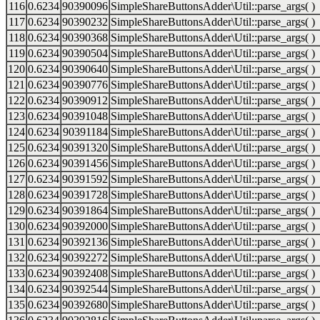
116
0.6234
90390096
SimpleShareButtonsAdder\Util::parse_args( )
117
0.6234
90390232
SimpleShareButtonsAdder\Util::parse_args( )
118
0.6234
90390368
SimpleShareButtonsAdder\Util::parse_args( )
119
0.6234
90390504
SimpleShareButtonsAdder\Util::parse_args( )
120
0.6234
90390640
SimpleShareButtonsAdder\Util::parse_args( )
121
0.6234
90390776
SimpleShareButtonsAdder\Util::parse_args( )
122
0.6234
90390912
SimpleShareButtonsAdder\Util::parse_args( )
123
0.6234
90391048
SimpleShareButtonsAdder\Util::parse_args( )
124
0.6234
90391184
SimpleShareButtonsAdder\Util::parse_args( )
125
0.6234
90391320
SimpleShareButtonsAdder\Util::parse_args( )
126
0.6234
90391456
SimpleShareButtonsAdder\Util::parse_args( )
127
0.6234
90391592
SimpleShareButtonsAdder\Util::parse_args( )
128
0.6234
90391728
SimpleShareButtonsAdder\Util::parse_args( )
129
0.6234
90391864
SimpleShareButtonsAdder\Util::parse_args( )
130
0.6234
90392000
SimpleShareButtonsAdder\Util::parse_args( )
131
0.6234
90392136
SimpleShareButtonsAdder\Util::parse_args( )
132
0.6234
90392272
SimpleShareButtonsAdder\Util::parse_args( )
133
0.6234
90392408
SimpleShareButtonsAdder\Util::parse_args( )
134
0.6234
90392544
SimpleShareButtonsAdder\Util::parse_args( )
135
0.6234
90392680
SimpleShareButtonsAdder\Util::parse_args( )