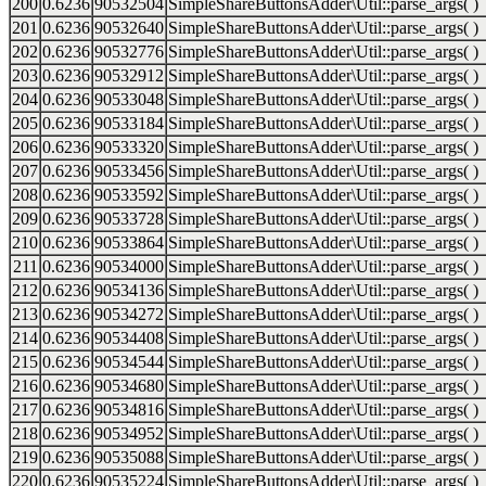
200
0.6236
90532504
SimpleShareButtonsAdder\Util::parse_args( )
201
0.6236
90532640
SimpleShareButtonsAdder\Util::parse_args( )
202
0.6236
90532776
SimpleShareButtonsAdder\Util::parse_args( )
203
0.6236
90532912
SimpleShareButtonsAdder\Util::parse_args( )
204
0.6236
90533048
SimpleShareButtonsAdder\Util::parse_args( )
205
0.6236
90533184
SimpleShareButtonsAdder\Util::parse_args( )
206
0.6236
90533320
SimpleShareButtonsAdder\Util::parse_args( )
207
0.6236
90533456
SimpleShareButtonsAdder\Util::parse_args( )
208
0.6236
90533592
SimpleShareButtonsAdder\Util::parse_args( )
209
0.6236
90533728
SimpleShareButtonsAdder\Util::parse_args( )
210
0.6236
90533864
SimpleShareButtonsAdder\Util::parse_args( )
211
0.6236
90534000
SimpleShareButtonsAdder\Util::parse_args( )
212
0.6236
90534136
SimpleShareButtonsAdder\Util::parse_args( )
213
0.6236
90534272
SimpleShareButtonsAdder\Util::parse_args( )
214
0.6236
90534408
SimpleShareButtonsAdder\Util::parse_args( )
215
0.6236
90534544
SimpleShareButtonsAdder\Util::parse_args( )
216
0.6236
90534680
SimpleShareButtonsAdder\Util::parse_args( )
217
0.6236
90534816
SimpleShareButtonsAdder\Util::parse_args( )
218
0.6236
90534952
SimpleShareButtonsAdder\Util::parse_args( )
219
0.6236
90535088
SimpleShareButtonsAdder\Util::parse_args( )
220
0.6236
90535224
SimpleShareButtonsAdder\Util::parse_args( )