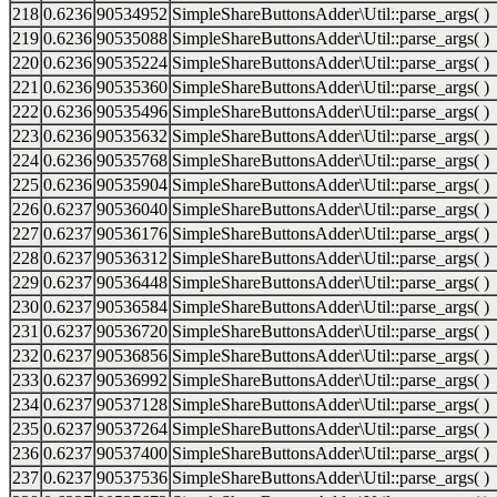
218
0.6236
90534952
SimpleShareButtonsAdder\Util::parse_args( )
219
0.6236
90535088
SimpleShareButtonsAdder\Util::parse_args( )
220
0.6236
90535224
SimpleShareButtonsAdder\Util::parse_args( )
221
0.6236
90535360
SimpleShareButtonsAdder\Util::parse_args( )
222
0.6236
90535496
SimpleShareButtonsAdder\Util::parse_args( )
223
0.6236
90535632
SimpleShareButtonsAdder\Util::parse_args( )
224
0.6236
90535768
SimpleShareButtonsAdder\Util::parse_args( )
225
0.6236
90535904
SimpleShareButtonsAdder\Util::parse_args( )
226
0.6237
90536040
SimpleShareButtonsAdder\Util::parse_args( )
227
0.6237
90536176
SimpleShareButtonsAdder\Util::parse_args( )
228
0.6237
90536312
SimpleShareButtonsAdder\Util::parse_args( )
229
0.6237
90536448
SimpleShareButtonsAdder\Util::parse_args( )
230
0.6237
90536584
SimpleShareButtonsAdder\Util::parse_args( )
231
0.6237
90536720
SimpleShareButtonsAdder\Util::parse_args( )
232
0.6237
90536856
SimpleShareButtonsAdder\Util::parse_args( )
233
0.6237
90536992
SimpleShareButtonsAdder\Util::parse_args( )
234
0.6237
90537128
SimpleShareButtonsAdder\Util::parse_args( )
235
0.6237
90537264
SimpleShareButtonsAdder\Util::parse_args( )
236
0.6237
90537400
SimpleShareButtonsAdder\Util::parse_args( )
237
0.6237
90537536
SimpleShareButtonsAdder\Util::parse_args( )