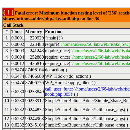
( ! )
Fatal error: Maximum function nesting level of '256' reach
share-buttons-adder/php/class-util.php on line
30
Call Stack
#
Time
Memory
Function
1
0.0001
220920
{main}( )
2
0.0002
223488
require(
'/home/users/2/66-lab/web/risakojo/w
3
0.0003
241248
require_once(
'/home/users/2/66-lab/web/risak
4
0.0004
252880
require_once(
'/home/users/2/66-lab/web/risak
5
0.0012
436816
require_once(
'/home/users/2/66-lab/web/risak
6
0.5474
87406104
do_action( )
7
0.5474
87406680
WP_Hook->do_action( )
8
0.5474
87406776
WP_Hook->apply_filters( )
call_user_func:{/home/users/2/66-lab/web/ris
9
0.6230
90233840
hook.php:305}
( )
10
0.6230
90233912
SimpleShareButtonsAdder\Simple_Share_Butt
11
0.6232
90244832
SimpleShareButtonsAdder\Util::parse_args( )
12
0.6232
90244968
SimpleShareButtonsAdder\Util::parse_args( )
13
0.6232
90245104
SimpleShareButtonsAdder\Util::parse_args( )