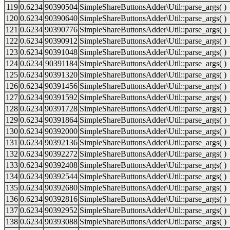
119
0.6234
90390504
SimpleShareButtonsAdder\Util::parse_args( )
120
0.6234
90390640
SimpleShareButtonsAdder\Util::parse_args( )
121
0.6234
90390776
SimpleShareButtonsAdder\Util::parse_args( )
122
0.6234
90390912
SimpleShareButtonsAdder\Util::parse_args( )
123
0.6234
90391048
SimpleShareButtonsAdder\Util::parse_args( )
124
0.6234
90391184
SimpleShareButtonsAdder\Util::parse_args( )
125
0.6234
90391320
SimpleShareButtonsAdder\Util::parse_args( )
126
0.6234
90391456
SimpleShareButtonsAdder\Util::parse_args( )
127
0.6234
90391592
SimpleShareButtonsAdder\Util::parse_args( )
128
0.6234
90391728
SimpleShareButtonsAdder\Util::parse_args( )
129
0.6234
90391864
SimpleShareButtonsAdder\Util::parse_args( )
130
0.6234
90392000
SimpleShareButtonsAdder\Util::parse_args( )
131
0.6234
90392136
SimpleShareButtonsAdder\Util::parse_args( )
132
0.6234
90392272
SimpleShareButtonsAdder\Util::parse_args( )
133
0.6234
90392408
SimpleShareButtonsAdder\Util::parse_args( )
134
0.6234
90392544
SimpleShareButtonsAdder\Util::parse_args( )
135
0.6234
90392680
SimpleShareButtonsAdder\Util::parse_args( )
136
0.6234
90392816
SimpleShareButtonsAdder\Util::parse_args( )
137
0.6234
90392952
SimpleShareButtonsAdder\Util::parse_args( )
138
0.6234
90393088
SimpleShareButtonsAdder\Util::parse_args( )