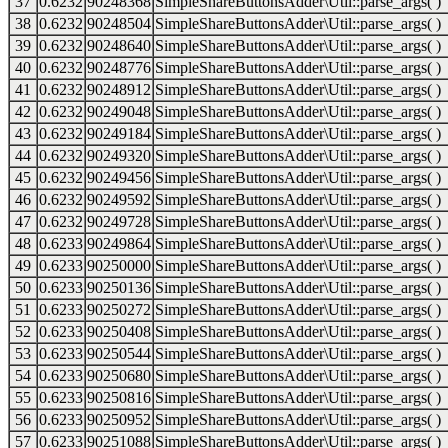
37
0.6232
90248368
SimpleShareButtonsAdder\Util::parse_args( )
38
0.6232
90248504
SimpleShareButtonsAdder\Util::parse_args( )
39
0.6232
90248640
SimpleShareButtonsAdder\Util::parse_args( )
40
0.6232
90248776
SimpleShareButtonsAdder\Util::parse_args( )
41
0.6232
90248912
SimpleShareButtonsAdder\Util::parse_args( )
42
0.6232
90249048
SimpleShareButtonsAdder\Util::parse_args( )
43
0.6232
90249184
SimpleShareButtonsAdder\Util::parse_args( )
44
0.6232
90249320
SimpleShareButtonsAdder\Util::parse_args( )
45
0.6232
90249456
SimpleShareButtonsAdder\Util::parse_args( )
46
0.6232
90249592
SimpleShareButtonsAdder\Util::parse_args( )
47
0.6232
90249728
SimpleShareButtonsAdder\Util::parse_args( )
48
0.6233
90249864
SimpleShareButtonsAdder\Util::parse_args( )
49
0.6233
90250000
SimpleShareButtonsAdder\Util::parse_args( )
50
0.6233
90250136
SimpleShareButtonsAdder\Util::parse_args( )
51
0.6233
90250272
SimpleShareButtonsAdder\Util::parse_args( )
52
0.6233
90250408
SimpleShareButtonsAdder\Util::parse_args( )
53
0.6233
90250544
SimpleShareButtonsAdder\Util::parse_args( )
54
0.6233
90250680
SimpleShareButtonsAdder\Util::parse_args( )
55
0.6233
90250816
SimpleShareButtonsAdder\Util::parse_args( )
56
0.6233
90250952
SimpleShareButtonsAdder\Util::parse_args( )
57
0.6233
90251088
SimpleShareButtonsAdder\Util::parse_args( )