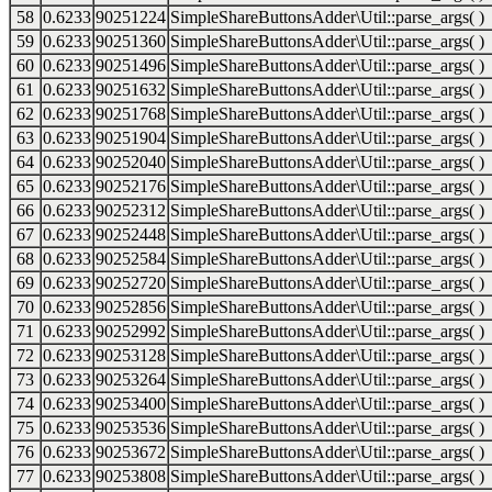
58
0.6233
90251224
SimpleShareButtonsAdder\Util::parse_args( )
59
0.6233
90251360
SimpleShareButtonsAdder\Util::parse_args( )
60
0.6233
90251496
SimpleShareButtonsAdder\Util::parse_args( )
61
0.6233
90251632
SimpleShareButtonsAdder\Util::parse_args( )
62
0.6233
90251768
SimpleShareButtonsAdder\Util::parse_args( )
63
0.6233
90251904
SimpleShareButtonsAdder\Util::parse_args( )
64
0.6233
90252040
SimpleShareButtonsAdder\Util::parse_args( )
65
0.6233
90252176
SimpleShareButtonsAdder\Util::parse_args( )
66
0.6233
90252312
SimpleShareButtonsAdder\Util::parse_args( )
67
0.6233
90252448
SimpleShareButtonsAdder\Util::parse_args( )
68
0.6233
90252584
SimpleShareButtonsAdder\Util::parse_args( )
69
0.6233
90252720
SimpleShareButtonsAdder\Util::parse_args( )
70
0.6233
90252856
SimpleShareButtonsAdder\Util::parse_args( )
71
0.6233
90252992
SimpleShareButtonsAdder\Util::parse_args( )
72
0.6233
90253128
SimpleShareButtonsAdder\Util::parse_args( )
73
0.6233
90253264
SimpleShareButtonsAdder\Util::parse_args( )
74
0.6233
90253400
SimpleShareButtonsAdder\Util::parse_args( )
75
0.6233
90253536
SimpleShareButtonsAdder\Util::parse_args( )
76
0.6233
90253672
SimpleShareButtonsAdder\Util::parse_args( )
77
0.6233
90253808
SimpleShareButtonsAdder\Util::parse_args( )