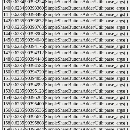
139
0.6234
90393224
SimpleShareButtonsAdder\Util::parse_args( )
140
0.6234
90393360
SimpleShareButtonsAdder\Util::parse_args( )
141
0.6234
90393496
SimpleShareButtonsAdder\Util::parse_args( )
142
0.6235
90393632
SimpleShareButtonsAdder\Util::parse_args( )
143
0.6235
90393768
SimpleShareButtonsAdder\Util::parse_args( )
144
0.6235
90393904
SimpleShareButtonsAdder\Util::parse_args( )
145
0.6235
90394040
SimpleShareButtonsAdder\Util::parse_args( )
146
0.6235
90394176
SimpleShareButtonsAdder\Util::parse_args( )
147
0.6235
90394312
SimpleShareButtonsAdder\Util::parse_args( )
148
0.6235
90394448
SimpleShareButtonsAdder\Util::parse_args( )
149
0.6235
90394584
SimpleShareButtonsAdder\Util::parse_args( )
150
0.6235
90394720
SimpleShareButtonsAdder\Util::parse_args( )
151
0.6235
90394856
SimpleShareButtonsAdder\Util::parse_args( )
152
0.6235
90394992
SimpleShareButtonsAdder\Util::parse_args( )
153
0.6235
90395128
SimpleShareButtonsAdder\Util::parse_args( )
154
0.6235
90395264
SimpleShareButtonsAdder\Util::parse_args( )
155
0.6235
90395400
SimpleShareButtonsAdder\Util::parse_args( )
156
0.6235
90395536
SimpleShareButtonsAdder\Util::parse_args( )
157
0.6235
90395672
SimpleShareButtonsAdder\Util::parse_args( )
158
0.6235
90395808
SimpleShareButtonsAdder\Util::parse_args( )
159
0.6235
90395944
SimpleShareButtonsAdder\Util::parse_args( )