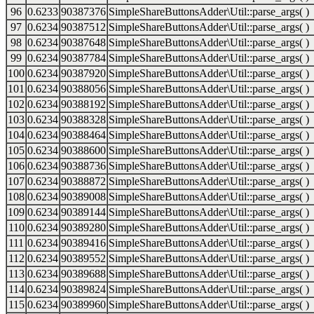
96
0.6233
90387376
SimpleShareButtonsAdder\Util::parse_args( )
97
0.6234
90387512
SimpleShareButtonsAdder\Util::parse_args( )
98
0.6234
90387648
SimpleShareButtonsAdder\Util::parse_args( )
99
0.6234
90387784
SimpleShareButtonsAdder\Util::parse_args( )
100
0.6234
90387920
SimpleShareButtonsAdder\Util::parse_args( )
101
0.6234
90388056
SimpleShareButtonsAdder\Util::parse_args( )
102
0.6234
90388192
SimpleShareButtonsAdder\Util::parse_args( )
103
0.6234
90388328
SimpleShareButtonsAdder\Util::parse_args( )
104
0.6234
90388464
SimpleShareButtonsAdder\Util::parse_args( )
105
0.6234
90388600
SimpleShareButtonsAdder\Util::parse_args( )
106
0.6234
90388736
SimpleShareButtonsAdder\Util::parse_args( )
107
0.6234
90388872
SimpleShareButtonsAdder\Util::parse_args( )
108
0.6234
90389008
SimpleShareButtonsAdder\Util::parse_args( )
109
0.6234
90389144
SimpleShareButtonsAdder\Util::parse_args( )
110
0.6234
90389280
SimpleShareButtonsAdder\Util::parse_args( )
111
0.6234
90389416
SimpleShareButtonsAdder\Util::parse_args( )
112
0.6234
90389552
SimpleShareButtonsAdder\Util::parse_args( )
113
0.6234
90389688
SimpleShareButtonsAdder\Util::parse_args( )
114
0.6234
90389824
SimpleShareButtonsAdder\Util::parse_args( )
115
0.6234
90389960
SimpleShareButtonsAdder\Util::parse_args( )