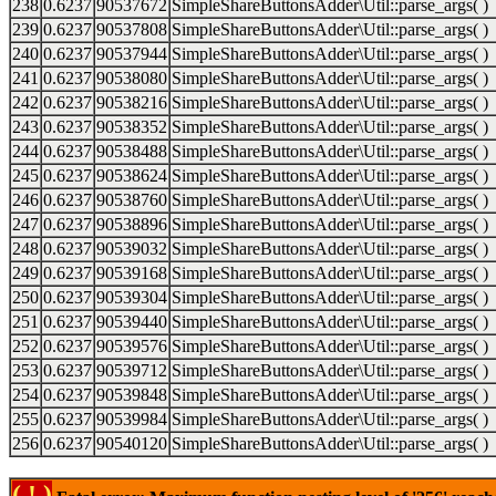
238
0.6237
90537672
SimpleShareButtonsAdder\Util::parse_args( )
239
0.6237
90537808
SimpleShareButtonsAdder\Util::parse_args( )
240
0.6237
90537944
SimpleShareButtonsAdder\Util::parse_args( )
241
0.6237
90538080
SimpleShareButtonsAdder\Util::parse_args( )
242
0.6237
90538216
SimpleShareButtonsAdder\Util::parse_args( )
243
0.6237
90538352
SimpleShareButtonsAdder\Util::parse_args( )
244
0.6237
90538488
SimpleShareButtonsAdder\Util::parse_args( )
245
0.6237
90538624
SimpleShareButtonsAdder\Util::parse_args( )
246
0.6237
90538760
SimpleShareButtonsAdder\Util::parse_args( )
247
0.6237
90538896
SimpleShareButtonsAdder\Util::parse_args( )
248
0.6237
90539032
SimpleShareButtonsAdder\Util::parse_args( )
249
0.6237
90539168
SimpleShareButtonsAdder\Util::parse_args( )
250
0.6237
90539304
SimpleShareButtonsAdder\Util::parse_args( )
251
0.6237
90539440
SimpleShareButtonsAdder\Util::parse_args( )
252
0.6237
90539576
SimpleShareButtonsAdder\Util::parse_args( )
253
0.6237
90539712
SimpleShareButtonsAdder\Util::parse_args( )
254
0.6237
90539848
SimpleShareButtonsAdder\Util::parse_args( )
255
0.6237
90539984
SimpleShareButtonsAdder\Util::parse_args( )
256
0.6237
90540120
SimpleShareButtonsAdder\Util::parse_args( )
( ! )