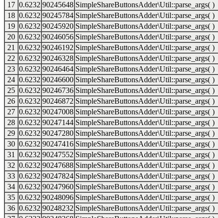
17
0.6232
90245648
SimpleShareButtonsAdder\Util::parse_args( )
18
0.6232
90245784
SimpleShareButtonsAdder\Util::parse_args( )
19
0.6232
90245920
SimpleShareButtonsAdder\Util::parse_args( )
20
0.6232
90246056
SimpleShareButtonsAdder\Util::parse_args( )
21
0.6232
90246192
SimpleShareButtonsAdder\Util::parse_args( )
22
0.6232
90246328
SimpleShareButtonsAdder\Util::parse_args( )
23
0.6232
90246464
SimpleShareButtonsAdder\Util::parse_args( )
24
0.6232
90246600
SimpleShareButtonsAdder\Util::parse_args( )
25
0.6232
90246736
SimpleShareButtonsAdder\Util::parse_args( )
26
0.6232
90246872
SimpleShareButtonsAdder\Util::parse_args( )
27
0.6232
90247008
SimpleShareButtonsAdder\Util::parse_args( )
28
0.6232
90247144
SimpleShareButtonsAdder\Util::parse_args( )
29
0.6232
90247280
SimpleShareButtonsAdder\Util::parse_args( )
30
0.6232
90247416
SimpleShareButtonsAdder\Util::parse_args( )
31
0.6232
90247552
SimpleShareButtonsAdder\Util::parse_args( )
32
0.6232
90247688
SimpleShareButtonsAdder\Util::parse_args( )
33
0.6232
90247824
SimpleShareButtonsAdder\Util::parse_args( )
34
0.6232
90247960
SimpleShareButtonsAdder\Util::parse_args( )
35
0.6232
90248096
SimpleShareButtonsAdder\Util::parse_args( )
36
0.6232
90248232
SimpleShareButtonsAdder\Util::parse_args( )