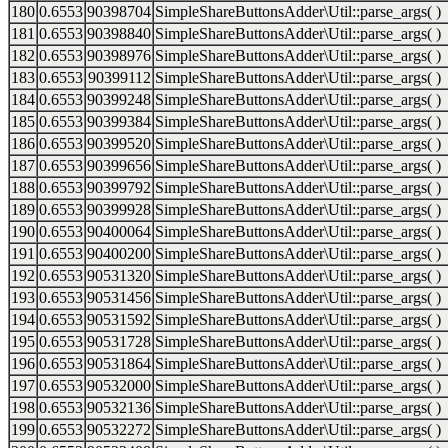
180
0.6553
90398704
SimpleShareButtonsAdder\Util::parse_args( )
181
0.6553
90398840
SimpleShareButtonsAdder\Util::parse_args( )
182
0.6553
90398976
SimpleShareButtonsAdder\Util::parse_args( )
183
0.6553
90399112
SimpleShareButtonsAdder\Util::parse_args( )
184
0.6553
90399248
SimpleShareButtonsAdder\Util::parse_args( )
185
0.6553
90399384
SimpleShareButtonsAdder\Util::parse_args( )
186
0.6553
90399520
SimpleShareButtonsAdder\Util::parse_args( )
187
0.6553
90399656
SimpleShareButtonsAdder\Util::parse_args( )
188
0.6553
90399792
SimpleShareButtonsAdder\Util::parse_args( )
189
0.6553
90399928
SimpleShareButtonsAdder\Util::parse_args( )
190
0.6553
90400064
SimpleShareButtonsAdder\Util::parse_args( )
191
0.6553
90400200
SimpleShareButtonsAdder\Util::parse_args( )
192
0.6553
90531320
SimpleShareButtonsAdder\Util::parse_args( )
193
0.6553
90531456
SimpleShareButtonsAdder\Util::parse_args( )
194
0.6553
90531592
SimpleShareButtonsAdder\Util::parse_args( )
195
0.6553
90531728
SimpleShareButtonsAdder\Util::parse_args( )
196
0.6553
90531864
SimpleShareButtonsAdder\Util::parse_args( )
197
0.6553
90532000
SimpleShareButtonsAdder\Util::parse_args( )
198
0.6553
90532136
SimpleShareButtonsAdder\Util::parse_args( )
199
0.6553
90532272
SimpleShareButtonsAdder\Util::parse_args( )