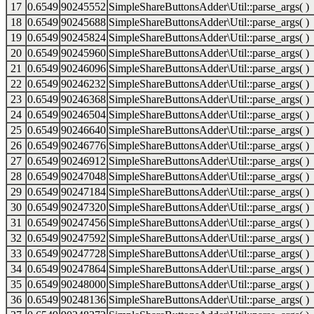
17
0.6549
90245552
SimpleShareButtonsAdder\Util::parse_args( )
18
0.6549
90245688
SimpleShareButtonsAdder\Util::parse_args( )
19
0.6549
90245824
SimpleShareButtonsAdder\Util::parse_args( )
20
0.6549
90245960
SimpleShareButtonsAdder\Util::parse_args( )
21
0.6549
90246096
SimpleShareButtonsAdder\Util::parse_args( )
22
0.6549
90246232
SimpleShareButtonsAdder\Util::parse_args( )
23
0.6549
90246368
SimpleShareButtonsAdder\Util::parse_args( )
24
0.6549
90246504
SimpleShareButtonsAdder\Util::parse_args( )
25
0.6549
90246640
SimpleShareButtonsAdder\Util::parse_args( )
26
0.6549
90246776
SimpleShareButtonsAdder\Util::parse_args( )
27
0.6549
90246912
SimpleShareButtonsAdder\Util::parse_args( )
28
0.6549
90247048
SimpleShareButtonsAdder\Util::parse_args( )
29
0.6549
90247184
SimpleShareButtonsAdder\Util::parse_args( )
30
0.6549
90247320
SimpleShareButtonsAdder\Util::parse_args( )
31
0.6549
90247456
SimpleShareButtonsAdder\Util::parse_args( )
32
0.6549
90247592
SimpleShareButtonsAdder\Util::parse_args( )
33
0.6549
90247728
SimpleShareButtonsAdder\Util::parse_args( )
34
0.6549
90247864
SimpleShareButtonsAdder\Util::parse_args( )
35
0.6549
90248000
SimpleShareButtonsAdder\Util::parse_args( )
36
0.6549
90248136
SimpleShareButtonsAdder\Util::parse_args( )