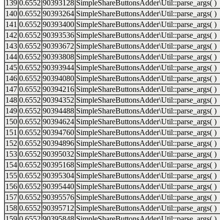
139
0.6552
90393128
SimpleShareButtonsAdder\Util::parse_args( )
140
0.6552
90393264
SimpleShareButtonsAdder\Util::parse_args( )
141
0.6552
90393400
SimpleShareButtonsAdder\Util::parse_args( )
142
0.6552
90393536
SimpleShareButtonsAdder\Util::parse_args( )
143
0.6552
90393672
SimpleShareButtonsAdder\Util::parse_args( )
144
0.6552
90393808
SimpleShareButtonsAdder\Util::parse_args( )
145
0.6552
90393944
SimpleShareButtonsAdder\Util::parse_args( )
146
0.6552
90394080
SimpleShareButtonsAdder\Util::parse_args( )
147
0.6552
90394216
SimpleShareButtonsAdder\Util::parse_args( )
148
0.6552
90394352
SimpleShareButtonsAdder\Util::parse_args( )
149
0.6552
90394488
SimpleShareButtonsAdder\Util::parse_args( )
150
0.6552
90394624
SimpleShareButtonsAdder\Util::parse_args( )
151
0.6552
90394760
SimpleShareButtonsAdder\Util::parse_args( )
152
0.6552
90394896
SimpleShareButtonsAdder\Util::parse_args( )
153
0.6552
90395032
SimpleShareButtonsAdder\Util::parse_args( )
154
0.6552
90395168
SimpleShareButtonsAdder\Util::parse_args( )
155
0.6552
90395304
SimpleShareButtonsAdder\Util::parse_args( )
156
0.6552
90395440
SimpleShareButtonsAdder\Util::parse_args( )
157
0.6552
90395576
SimpleShareButtonsAdder\Util::parse_args( )
158
0.6552
90395712
SimpleShareButtonsAdder\Util::parse_args( )
159
0.6552
90395848
SimpleShareButtonsAdder\Util::parse_args( )