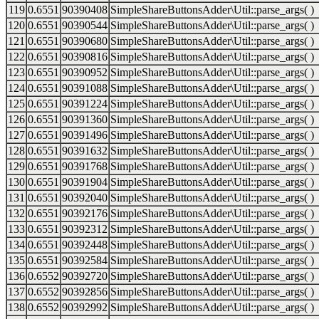
119
0.6551
90390408
SimpleShareButtonsAdder\Util::parse_args( )
120
0.6551
90390544
SimpleShareButtonsAdder\Util::parse_args( )
121
0.6551
90390680
SimpleShareButtonsAdder\Util::parse_args( )
122
0.6551
90390816
SimpleShareButtonsAdder\Util::parse_args( )
123
0.6551
90390952
SimpleShareButtonsAdder\Util::parse_args( )
124
0.6551
90391088
SimpleShareButtonsAdder\Util::parse_args( )
125
0.6551
90391224
SimpleShareButtonsAdder\Util::parse_args( )
126
0.6551
90391360
SimpleShareButtonsAdder\Util::parse_args( )
127
0.6551
90391496
SimpleShareButtonsAdder\Util::parse_args( )
128
0.6551
90391632
SimpleShareButtonsAdder\Util::parse_args( )
129
0.6551
90391768
SimpleShareButtonsAdder\Util::parse_args( )
130
0.6551
90391904
SimpleShareButtonsAdder\Util::parse_args( )
131
0.6551
90392040
SimpleShareButtonsAdder\Util::parse_args( )
132
0.6551
90392176
SimpleShareButtonsAdder\Util::parse_args( )
133
0.6551
90392312
SimpleShareButtonsAdder\Util::parse_args( )
134
0.6551
90392448
SimpleShareButtonsAdder\Util::parse_args( )
135
0.6551
90392584
SimpleShareButtonsAdder\Util::parse_args( )
136
0.6552
90392720
SimpleShareButtonsAdder\Util::parse_args( )
137
0.6552
90392856
SimpleShareButtonsAdder\Util::parse_args( )
138
0.6552
90392992
SimpleShareButtonsAdder\Util::parse_args( )