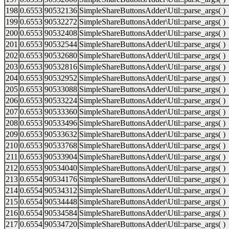
198
0.6553
90532136
SimpleShareButtonsAdder\Util::parse_args( )
199
0.6553
90532272
SimpleShareButtonsAdder\Util::parse_args( )
200
0.6553
90532408
SimpleShareButtonsAdder\Util::parse_args( )
201
0.6553
90532544
SimpleShareButtonsAdder\Util::parse_args( )
202
0.6553
90532680
SimpleShareButtonsAdder\Util::parse_args( )
203
0.6553
90532816
SimpleShareButtonsAdder\Util::parse_args( )
204
0.6553
90532952
SimpleShareButtonsAdder\Util::parse_args( )
205
0.6553
90533088
SimpleShareButtonsAdder\Util::parse_args( )
206
0.6553
90533224
SimpleShareButtonsAdder\Util::parse_args( )
207
0.6553
90533360
SimpleShareButtonsAdder\Util::parse_args( )
208
0.6553
90533496
SimpleShareButtonsAdder\Util::parse_args( )
209
0.6553
90533632
SimpleShareButtonsAdder\Util::parse_args( )
210
0.6553
90533768
SimpleShareButtonsAdder\Util::parse_args( )
211
0.6553
90533904
SimpleShareButtonsAdder\Util::parse_args( )
212
0.6553
90534040
SimpleShareButtonsAdder\Util::parse_args( )
213
0.6554
90534176
SimpleShareButtonsAdder\Util::parse_args( )
214
0.6554
90534312
SimpleShareButtonsAdder\Util::parse_args( )
215
0.6554
90534448
SimpleShareButtonsAdder\Util::parse_args( )
216
0.6554
90534584
SimpleShareButtonsAdder\Util::parse_args( )
217
0.6554
90534720
SimpleShareButtonsAdder\Util::parse_args( )