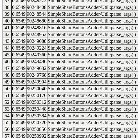
37
0.6549
90248272
SimpleShareButtonsAdder\Util::parse_args( )
38
0.6549
90248408
SimpleShareButtonsAdder\Util::parse_args( )
39
0.6549
90248544
SimpleShareButtonsAdder\Util::parse_args( )
40
0.6549
90248680
SimpleShareButtonsAdder\Util::parse_args( )
41
0.6549
90248816
SimpleShareButtonsAdder\Util::parse_args( )
42
0.6549
90248952
SimpleShareButtonsAdder\Util::parse_args( )
43
0.6549
90249088
SimpleShareButtonsAdder\Util::parse_args( )
44
0.6549
90249224
SimpleShareButtonsAdder\Util::parse_args( )
45
0.6549
90249360
SimpleShareButtonsAdder\Util::parse_args( )
46
0.6549
90249496
SimpleShareButtonsAdder\Util::parse_args( )
47
0.6549
90249632
SimpleShareButtonsAdder\Util::parse_args( )
48
0.6549
90249768
SimpleShareButtonsAdder\Util::parse_args( )
49
0.6549
90249904
SimpleShareButtonsAdder\Util::parse_args( )
50
0.6549
90250040
SimpleShareButtonsAdder\Util::parse_args( )
51
0.6549
90250176
SimpleShareButtonsAdder\Util::parse_args( )
52
0.6549
90250312
SimpleShareButtonsAdder\Util::parse_args( )
53
0.6549
90250448
SimpleShareButtonsAdder\Util::parse_args( )
54
0.6549
90250584
SimpleShareButtonsAdder\Util::parse_args( )
55
0.6549
90250720
SimpleShareButtonsAdder\Util::parse_args( )
56
0.6549
90250856
SimpleShareButtonsAdder\Util::parse_args( )
57
0.6549
90250992
SimpleShareButtonsAdder\Util::parse_args( )