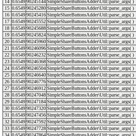
14
0.6549
90245144
SimpleShareButtonsAdder\Util::parse_args( )
15
0.6549
90245280
SimpleShareButtonsAdder\Util::parse_args( )
16
0.6549
90245416
SimpleShareButtonsAdder\Util::parse_args( )
17
0.6549
90245552
SimpleShareButtonsAdder\Util::parse_args( )
18
0.6549
90245688
SimpleShareButtonsAdder\Util::parse_args( )
19
0.6549
90245824
SimpleShareButtonsAdder\Util::parse_args( )
20
0.6549
90245960
SimpleShareButtonsAdder\Util::parse_args( )
21
0.6549
90246096
SimpleShareButtonsAdder\Util::parse_args( )
22
0.6549
90246232
SimpleShareButtonsAdder\Util::parse_args( )
23
0.6549
90246368
SimpleShareButtonsAdder\Util::parse_args( )
24
0.6549
90246504
SimpleShareButtonsAdder\Util::parse_args( )
25
0.6549
90246640
SimpleShareButtonsAdder\Util::parse_args( )
26
0.6549
90246776
SimpleShareButtonsAdder\Util::parse_args( )
27
0.6549
90246912
SimpleShareButtonsAdder\Util::parse_args( )
28
0.6549
90247048
SimpleShareButtonsAdder\Util::parse_args( )
29
0.6549
90247184
SimpleShareButtonsAdder\Util::parse_args( )
30
0.6549
90247320
SimpleShareButtonsAdder\Util::parse_args( )
31
0.6549
90247456
SimpleShareButtonsAdder\Util::parse_args( )
32
0.6549
90247592
SimpleShareButtonsAdder\Util::parse_args( )
33
0.6549
90247728
SimpleShareButtonsAdder\Util::parse_args( )
34
0.6549
90247864
SimpleShareButtonsAdder\Util::parse_args( )