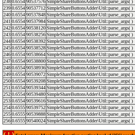
238
0.6554
90537576
SimpleShareButtonsAdder\Util::parse_args( )
239
0.6554
90537712
SimpleShareButtonsAdder\Util::parse_args( )
240
0.6554
90537848
SimpleShareButtonsAdder\Util::parse_args( )
241
0.6554
90537984
SimpleShareButtonsAdder\Util::parse_args( )
242
0.6554
90538120
SimpleShareButtonsAdder\Util::parse_args( )
243
0.6554
90538256
SimpleShareButtonsAdder\Util::parse_args( )
244
0.6554
90538392
SimpleShareButtonsAdder\Util::parse_args( )
245
0.6554
90538528
SimpleShareButtonsAdder\Util::parse_args( )
246
0.6554
90538664
SimpleShareButtonsAdder\Util::parse_args( )
247
0.6554
90538800
SimpleShareButtonsAdder\Util::parse_args( )
248
0.6554
90538936
SimpleShareButtonsAdder\Util::parse_args( )
249
0.6554
90539072
SimpleShareButtonsAdder\Util::parse_args( )
250
0.6554
90539208
SimpleShareButtonsAdder\Util::parse_args( )
251
0.6554
90539344
SimpleShareButtonsAdder\Util::parse_args( )
252
0.6554
90539480
SimpleShareButtonsAdder\Util::parse_args( )
253
0.6554
90539616
SimpleShareButtonsAdder\Util::parse_args( )
254
0.6555
90539752
SimpleShareButtonsAdder\Util::parse_args( )
255
0.6555
90539888
SimpleShareButtonsAdder\Util::parse_args( )
256
0.6555
90540024
SimpleShareButtonsAdder\Util::parse_args( )
( ! )