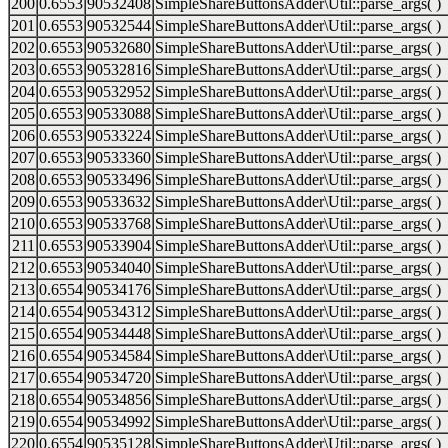
200
0.6553
90532408
SimpleShareButtonsAdder\Util::parse_args( )
201
0.6553
90532544
SimpleShareButtonsAdder\Util::parse_args( )
202
0.6553
90532680
SimpleShareButtonsAdder\Util::parse_args( )
203
0.6553
90532816
SimpleShareButtonsAdder\Util::parse_args( )
204
0.6553
90532952
SimpleShareButtonsAdder\Util::parse_args( )
205
0.6553
90533088
SimpleShareButtonsAdder\Util::parse_args( )
206
0.6553
90533224
SimpleShareButtonsAdder\Util::parse_args( )
207
0.6553
90533360
SimpleShareButtonsAdder\Util::parse_args( )
208
0.6553
90533496
SimpleShareButtonsAdder\Util::parse_args( )
209
0.6553
90533632
SimpleShareButtonsAdder\Util::parse_args( )
210
0.6553
90533768
SimpleShareButtonsAdder\Util::parse_args( )
211
0.6553
90533904
SimpleShareButtonsAdder\Util::parse_args( )
212
0.6553
90534040
SimpleShareButtonsAdder\Util::parse_args( )
213
0.6554
90534176
SimpleShareButtonsAdder\Util::parse_args( )
214
0.6554
90534312
SimpleShareButtonsAdder\Util::parse_args( )
215
0.6554
90534448
SimpleShareButtonsAdder\Util::parse_args( )
216
0.6554
90534584
SimpleShareButtonsAdder\Util::parse_args( )
217
0.6554
90534720
SimpleShareButtonsAdder\Util::parse_args( )
218
0.6554
90534856
SimpleShareButtonsAdder\Util::parse_args( )
219
0.6554
90534992
SimpleShareButtonsAdder\Util::parse_args( )
220
0.6554
90535128
SimpleShareButtonsAdder\Util::parse_args( )