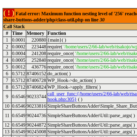
( ! )
Fatal error: Maximum function nesting level of '256' reach
share-buttons-adder/php/class-util.php on line
30
Call Stack
#
Time
Memory
Function
1
0.0001
220880
{main}( )
2
0.0002
223448
require(
'/home/users/2/66-lab/web/risakojo/w
3
0.0004
241208
require_once(
'/home/users/2/66-lab/web/risak
4
0.0005
252840
require_once(
'/home/users/2/66-lab/web/risak
5
0.0012
436776
require_once(
'/home/users/2/66-lab/web/risak
6
0.5712
87406152
do_action( )
7
0.5712
87406728
WP_Hook->do_action( )
8
0.5712
87406824
WP_Hook->apply_filters( )
call_user_func:{/home/users/2/66-lab/web/ris
9
0.6546
90233744
hook.php:305}
( )
10
0.6546
90233816
SimpleShareButtonsAdder\Simple_Share_Butt
11
0.6549
90244736
SimpleShareButtonsAdder\Util::parse_args( )
12
0.6549
90244872
SimpleShareButtonsAdder\Util::parse_args( )
13
0.6549
90245008
SimpleShareButtonsAdder\Util::parse_args( )