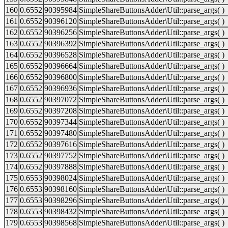
160
0.6552
90395984
SimpleShareButtonsAdder\Util::parse_args( )
161
0.6552
90396120
SimpleShareButtonsAdder\Util::parse_args( )
162
0.6552
90396256
SimpleShareButtonsAdder\Util::parse_args( )
163
0.6552
90396392
SimpleShareButtonsAdder\Util::parse_args( )
164
0.6552
90396528
SimpleShareButtonsAdder\Util::parse_args( )
165
0.6552
90396664
SimpleShareButtonsAdder\Util::parse_args( )
166
0.6552
90396800
SimpleShareButtonsAdder\Util::parse_args( )
167
0.6552
90396936
SimpleShareButtonsAdder\Util::parse_args( )
168
0.6552
90397072
SimpleShareButtonsAdder\Util::parse_args( )
169
0.6552
90397208
SimpleShareButtonsAdder\Util::parse_args( )
170
0.6552
90397344
SimpleShareButtonsAdder\Util::parse_args( )
171
0.6552
90397480
SimpleShareButtonsAdder\Util::parse_args( )
172
0.6552
90397616
SimpleShareButtonsAdder\Util::parse_args( )
173
0.6552
90397752
SimpleShareButtonsAdder\Util::parse_args( )
174
0.6552
90397888
SimpleShareButtonsAdder\Util::parse_args( )
175
0.6553
90398024
SimpleShareButtonsAdder\Util::parse_args( )
176
0.6553
90398160
SimpleShareButtonsAdder\Util::parse_args( )
177
0.6553
90398296
SimpleShareButtonsAdder\Util::parse_args( )
178
0.6553
90398432
SimpleShareButtonsAdder\Util::parse_args( )
179
0.6553
90398568
SimpleShareButtonsAdder\Util::parse_args( )