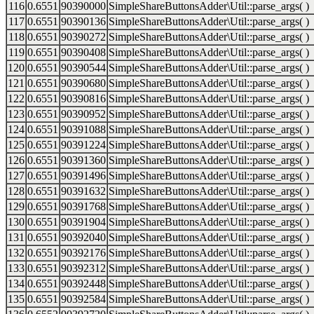
116
0.6551
90390000
SimpleShareButtonsAdder\Util::parse_args( )
117
0.6551
90390136
SimpleShareButtonsAdder\Util::parse_args( )
118
0.6551
90390272
SimpleShareButtonsAdder\Util::parse_args( )
119
0.6551
90390408
SimpleShareButtonsAdder\Util::parse_args( )
120
0.6551
90390544
SimpleShareButtonsAdder\Util::parse_args( )
121
0.6551
90390680
SimpleShareButtonsAdder\Util::parse_args( )
122
0.6551
90390816
SimpleShareButtonsAdder\Util::parse_args( )
123
0.6551
90390952
SimpleShareButtonsAdder\Util::parse_args( )
124
0.6551
90391088
SimpleShareButtonsAdder\Util::parse_args( )
125
0.6551
90391224
SimpleShareButtonsAdder\Util::parse_args( )
126
0.6551
90391360
SimpleShareButtonsAdder\Util::parse_args( )
127
0.6551
90391496
SimpleShareButtonsAdder\Util::parse_args( )
128
0.6551
90391632
SimpleShareButtonsAdder\Util::parse_args( )
129
0.6551
90391768
SimpleShareButtonsAdder\Util::parse_args( )
130
0.6551
90391904
SimpleShareButtonsAdder\Util::parse_args( )
131
0.6551
90392040
SimpleShareButtonsAdder\Util::parse_args( )
132
0.6551
90392176
SimpleShareButtonsAdder\Util::parse_args( )
133
0.6551
90392312
SimpleShareButtonsAdder\Util::parse_args( )
134
0.6551
90392448
SimpleShareButtonsAdder\Util::parse_args( )
135
0.6551
90392584
SimpleShareButtonsAdder\Util::parse_args( )