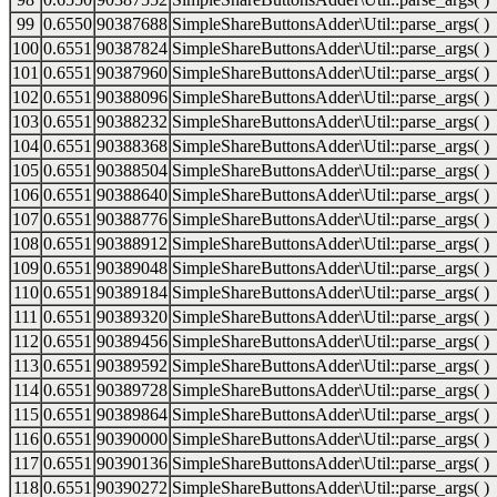
99
0.6550
90387688
SimpleShareButtonsAdder\Util::parse_args( )
100
0.6551
90387824
SimpleShareButtonsAdder\Util::parse_args( )
101
0.6551
90387960
SimpleShareButtonsAdder\Util::parse_args( )
102
0.6551
90388096
SimpleShareButtonsAdder\Util::parse_args( )
103
0.6551
90388232
SimpleShareButtonsAdder\Util::parse_args( )
104
0.6551
90388368
SimpleShareButtonsAdder\Util::parse_args( )
105
0.6551
90388504
SimpleShareButtonsAdder\Util::parse_args( )
106
0.6551
90388640
SimpleShareButtonsAdder\Util::parse_args( )
107
0.6551
90388776
SimpleShareButtonsAdder\Util::parse_args( )
108
0.6551
90388912
SimpleShareButtonsAdder\Util::parse_args( )
109
0.6551
90389048
SimpleShareButtonsAdder\Util::parse_args( )
110
0.6551
90389184
SimpleShareButtonsAdder\Util::parse_args( )
111
0.6551
90389320
SimpleShareButtonsAdder\Util::parse_args( )
112
0.6551
90389456
SimpleShareButtonsAdder\Util::parse_args( )
113
0.6551
90389592
SimpleShareButtonsAdder\Util::parse_args( )
114
0.6551
90389728
SimpleShareButtonsAdder\Util::parse_args( )
115
0.6551
90389864
SimpleShareButtonsAdder\Util::parse_args( )
116
0.6551
90390000
SimpleShareButtonsAdder\Util::parse_args( )
117
0.6551
90390136
SimpleShareButtonsAdder\Util::parse_args( )
118
0.6551
90390272
SimpleShareButtonsAdder\Util::parse_args( )