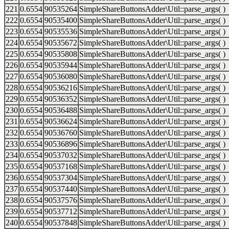
221
0.6554
90535264
SimpleShareButtonsAdder\Util::parse_args( )
222
0.6554
90535400
SimpleShareButtonsAdder\Util::parse_args( )
223
0.6554
90535536
SimpleShareButtonsAdder\Util::parse_args( )
224
0.6554
90535672
SimpleShareButtonsAdder\Util::parse_args( )
225
0.6554
90535808
SimpleShareButtonsAdder\Util::parse_args( )
226
0.6554
90535944
SimpleShareButtonsAdder\Util::parse_args( )
227
0.6554
90536080
SimpleShareButtonsAdder\Util::parse_args( )
228
0.6554
90536216
SimpleShareButtonsAdder\Util::parse_args( )
229
0.6554
90536352
SimpleShareButtonsAdder\Util::parse_args( )
230
0.6554
90536488
SimpleShareButtonsAdder\Util::parse_args( )
231
0.6554
90536624
SimpleShareButtonsAdder\Util::parse_args( )
232
0.6554
90536760
SimpleShareButtonsAdder\Util::parse_args( )
233
0.6554
90536896
SimpleShareButtonsAdder\Util::parse_args( )
234
0.6554
90537032
SimpleShareButtonsAdder\Util::parse_args( )
235
0.6554
90537168
SimpleShareButtonsAdder\Util::parse_args( )
236
0.6554
90537304
SimpleShareButtonsAdder\Util::parse_args( )
237
0.6554
90537440
SimpleShareButtonsAdder\Util::parse_args( )
238
0.6554
90537576
SimpleShareButtonsAdder\Util::parse_args( )
239
0.6554
90537712
SimpleShareButtonsAdder\Util::parse_args( )
240
0.6554
90537848
SimpleShareButtonsAdder\Util::parse_args( )