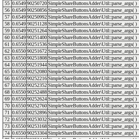
55
0.6549
90250720
SimpleShareButtonsAdder\Util::parse_args( )
56
0.6549
90250856
SimpleShareButtonsAdder\Util::parse_args( )
57
0.6549
90250992
SimpleShareButtonsAdder\Util::parse_args( )
58
0.6549
90251128
SimpleShareButtonsAdder\Util::parse_args( )
59
0.6549
90251264
SimpleShareButtonsAdder\Util::parse_args( )
60
0.6549
90251400
SimpleShareButtonsAdder\Util::parse_args( )
61
0.6550
90251536
SimpleShareButtonsAdder\Util::parse_args( )
62
0.6550
90251672
SimpleShareButtonsAdder\Util::parse_args( )
63
0.6550
90251808
SimpleShareButtonsAdder\Util::parse_args( )
64
0.6550
90251944
SimpleShareButtonsAdder\Util::parse_args( )
65
0.6550
90252080
SimpleShareButtonsAdder\Util::parse_args( )
66
0.6550
90252216
SimpleShareButtonsAdder\Util::parse_args( )
67
0.6550
90252352
SimpleShareButtonsAdder\Util::parse_args( )
68
0.6550
90252488
SimpleShareButtonsAdder\Util::parse_args( )
69
0.6550
90252624
SimpleShareButtonsAdder\Util::parse_args( )
70
0.6550
90252760
SimpleShareButtonsAdder\Util::parse_args( )
71
0.6550
90252896
SimpleShareButtonsAdder\Util::parse_args( )
72
0.6550
90253032
SimpleShareButtonsAdder\Util::parse_args( )
73
0.6550
90253168
SimpleShareButtonsAdder\Util::parse_args( )
74
0.6550
90253304
SimpleShareButtonsAdder\Util::parse_args( )