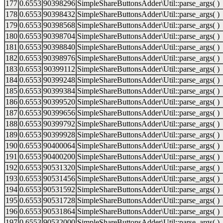
177
0.6553
90398296
SimpleShareButtonsAdder\Util::parse_args( )
178
0.6553
90398432
SimpleShareButtonsAdder\Util::parse_args( )
179
0.6553
90398568
SimpleShareButtonsAdder\Util::parse_args( )
180
0.6553
90398704
SimpleShareButtonsAdder\Util::parse_args( )
181
0.6553
90398840
SimpleShareButtonsAdder\Util::parse_args( )
182
0.6553
90398976
SimpleShareButtonsAdder\Util::parse_args( )
183
0.6553
90399112
SimpleShareButtonsAdder\Util::parse_args( )
184
0.6553
90399248
SimpleShareButtonsAdder\Util::parse_args( )
185
0.6553
90399384
SimpleShareButtonsAdder\Util::parse_args( )
186
0.6553
90399520
SimpleShareButtonsAdder\Util::parse_args( )
187
0.6553
90399656
SimpleShareButtonsAdder\Util::parse_args( )
188
0.6553
90399792
SimpleShareButtonsAdder\Util::parse_args( )
189
0.6553
90399928
SimpleShareButtonsAdder\Util::parse_args( )
190
0.6553
90400064
SimpleShareButtonsAdder\Util::parse_args( )
191
0.6553
90400200
SimpleShareButtonsAdder\Util::parse_args( )
192
0.6553
90531320
SimpleShareButtonsAdder\Util::parse_args( )
193
0.6553
90531456
SimpleShareButtonsAdder\Util::parse_args( )
194
0.6553
90531592
SimpleShareButtonsAdder\Util::parse_args( )
195
0.6553
90531728
SimpleShareButtonsAdder\Util::parse_args( )
196
0.6553
90531864
SimpleShareButtonsAdder\Util::parse_args( )
197
0.6553
90532000
SimpleShareButtonsAdder\Util::parse_args( )