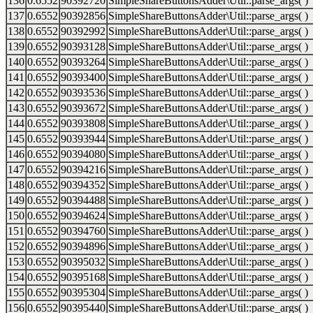
136
0.6552
90392720
SimpleShareButtonsAdder\Util::parse_args( )
137
0.6552
90392856
SimpleShareButtonsAdder\Util::parse_args( )
138
0.6552
90392992
SimpleShareButtonsAdder\Util::parse_args( )
139
0.6552
90393128
SimpleShareButtonsAdder\Util::parse_args( )
140
0.6552
90393264
SimpleShareButtonsAdder\Util::parse_args( )
141
0.6552
90393400
SimpleShareButtonsAdder\Util::parse_args( )
142
0.6552
90393536
SimpleShareButtonsAdder\Util::parse_args( )
143
0.6552
90393672
SimpleShareButtonsAdder\Util::parse_args( )
144
0.6552
90393808
SimpleShareButtonsAdder\Util::parse_args( )
145
0.6552
90393944
SimpleShareButtonsAdder\Util::parse_args( )
146
0.6552
90394080
SimpleShareButtonsAdder\Util::parse_args( )
147
0.6552
90394216
SimpleShareButtonsAdder\Util::parse_args( )
148
0.6552
90394352
SimpleShareButtonsAdder\Util::parse_args( )
149
0.6552
90394488
SimpleShareButtonsAdder\Util::parse_args( )
150
0.6552
90394624
SimpleShareButtonsAdder\Util::parse_args( )
151
0.6552
90394760
SimpleShareButtonsAdder\Util::parse_args( )
152
0.6552
90394896
SimpleShareButtonsAdder\Util::parse_args( )
153
0.6552
90395032
SimpleShareButtonsAdder\Util::parse_args( )
154
0.6552
90395168
SimpleShareButtonsAdder\Util::parse_args( )
155
0.6552
90395304
SimpleShareButtonsAdder\Util::parse_args( )
156
0.6552
90395440
SimpleShareButtonsAdder\Util::parse_args( )