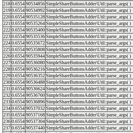
218
0.6554
90534856
SimpleShareButtonsAdder\Util::parse_args( )
219
0.6554
90534992
SimpleShareButtonsAdder\Util::parse_args( )
220
0.6554
90535128
SimpleShareButtonsAdder\Util::parse_args( )
221
0.6554
90535264
SimpleShareButtonsAdder\Util::parse_args( )
222
0.6554
90535400
SimpleShareButtonsAdder\Util::parse_args( )
223
0.6554
90535536
SimpleShareButtonsAdder\Util::parse_args( )
224
0.6554
90535672
SimpleShareButtonsAdder\Util::parse_args( )
225
0.6554
90535808
SimpleShareButtonsAdder\Util::parse_args( )
226
0.6554
90535944
SimpleShareButtonsAdder\Util::parse_args( )
227
0.6554
90536080
SimpleShareButtonsAdder\Util::parse_args( )
228
0.6554
90536216
SimpleShareButtonsAdder\Util::parse_args( )
229
0.6554
90536352
SimpleShareButtonsAdder\Util::parse_args( )
230
0.6554
90536488
SimpleShareButtonsAdder\Util::parse_args( )
231
0.6554
90536624
SimpleShareButtonsAdder\Util::parse_args( )
232
0.6554
90536760
SimpleShareButtonsAdder\Util::parse_args( )
233
0.6554
90536896
SimpleShareButtonsAdder\Util::parse_args( )
234
0.6554
90537032
SimpleShareButtonsAdder\Util::parse_args( )
235
0.6554
90537168
SimpleShareButtonsAdder\Util::parse_args( )
236
0.6554
90537304
SimpleShareButtonsAdder\Util::parse_args( )
237
0.6554
90537440
SimpleShareButtonsAdder\Util::parse_args( )