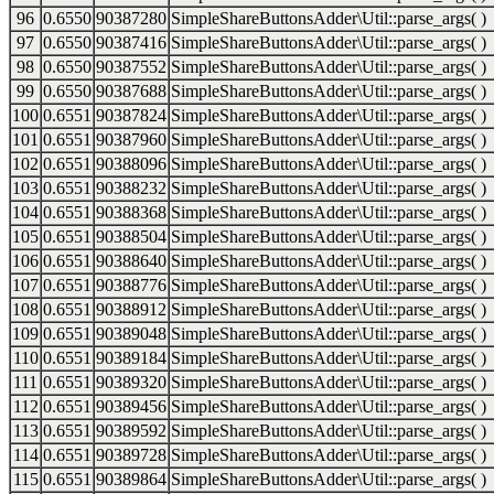
96
0.6550
90387280
SimpleShareButtonsAdder\Util::parse_args( )
97
0.6550
90387416
SimpleShareButtonsAdder\Util::parse_args( )
98
0.6550
90387552
SimpleShareButtonsAdder\Util::parse_args( )
99
0.6550
90387688
SimpleShareButtonsAdder\Util::parse_args( )
100
0.6551
90387824
SimpleShareButtonsAdder\Util::parse_args( )
101
0.6551
90387960
SimpleShareButtonsAdder\Util::parse_args( )
102
0.6551
90388096
SimpleShareButtonsAdder\Util::parse_args( )
103
0.6551
90388232
SimpleShareButtonsAdder\Util::parse_args( )
104
0.6551
90388368
SimpleShareButtonsAdder\Util::parse_args( )
105
0.6551
90388504
SimpleShareButtonsAdder\Util::parse_args( )
106
0.6551
90388640
SimpleShareButtonsAdder\Util::parse_args( )
107
0.6551
90388776
SimpleShareButtonsAdder\Util::parse_args( )
108
0.6551
90388912
SimpleShareButtonsAdder\Util::parse_args( )
109
0.6551
90389048
SimpleShareButtonsAdder\Util::parse_args( )
110
0.6551
90389184
SimpleShareButtonsAdder\Util::parse_args( )
111
0.6551
90389320
SimpleShareButtonsAdder\Util::parse_args( )
112
0.6551
90389456
SimpleShareButtonsAdder\Util::parse_args( )
113
0.6551
90389592
SimpleShareButtonsAdder\Util::parse_args( )
114
0.6551
90389728
SimpleShareButtonsAdder\Util::parse_args( )
115
0.6551
90389864
SimpleShareButtonsAdder\Util::parse_args( )