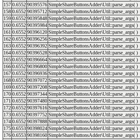
157
0.6552
90395576
SimpleShareButtonsAdder\Util::parse_args( )
158
0.6552
90395712
SimpleShareButtonsAdder\Util::parse_args( )
159
0.6552
90395848
SimpleShareButtonsAdder\Util::parse_args( )
160
0.6552
90395984
SimpleShareButtonsAdder\Util::parse_args( )
161
0.6552
90396120
SimpleShareButtonsAdder\Util::parse_args( )
162
0.6552
90396256
SimpleShareButtonsAdder\Util::parse_args( )
163
0.6552
90396392
SimpleShareButtonsAdder\Util::parse_args( )
164
0.6552
90396528
SimpleShareButtonsAdder\Util::parse_args( )
165
0.6552
90396664
SimpleShareButtonsAdder\Util::parse_args( )
166
0.6552
90396800
SimpleShareButtonsAdder\Util::parse_args( )
167
0.6552
90396936
SimpleShareButtonsAdder\Util::parse_args( )
168
0.6552
90397072
SimpleShareButtonsAdder\Util::parse_args( )
169
0.6552
90397208
SimpleShareButtonsAdder\Util::parse_args( )
170
0.6552
90397344
SimpleShareButtonsAdder\Util::parse_args( )
171
0.6552
90397480
SimpleShareButtonsAdder\Util::parse_args( )
172
0.6552
90397616
SimpleShareButtonsAdder\Util::parse_args( )
173
0.6552
90397752
SimpleShareButtonsAdder\Util::parse_args( )
174
0.6552
90397888
SimpleShareButtonsAdder\Util::parse_args( )
175
0.6553
90398024
SimpleShareButtonsAdder\Util::parse_args( )
176
0.6553
90398160
SimpleShareButtonsAdder\Util::parse_args( )