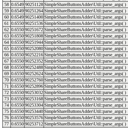
58
0.6549
90251128
SimpleShareButtonsAdder\Util::parse_args( )
59
0.6549
90251264
SimpleShareButtonsAdder\Util::parse_args( )
60
0.6549
90251400
SimpleShareButtonsAdder\Util::parse_args( )
61
0.6550
90251536
SimpleShareButtonsAdder\Util::parse_args( )
62
0.6550
90251672
SimpleShareButtonsAdder\Util::parse_args( )
63
0.6550
90251808
SimpleShareButtonsAdder\Util::parse_args( )
64
0.6550
90251944
SimpleShareButtonsAdder\Util::parse_args( )
65
0.6550
90252080
SimpleShareButtonsAdder\Util::parse_args( )
66
0.6550
90252216
SimpleShareButtonsAdder\Util::parse_args( )
67
0.6550
90252352
SimpleShareButtonsAdder\Util::parse_args( )
68
0.6550
90252488
SimpleShareButtonsAdder\Util::parse_args( )
69
0.6550
90252624
SimpleShareButtonsAdder\Util::parse_args( )
70
0.6550
90252760
SimpleShareButtonsAdder\Util::parse_args( )
71
0.6550
90252896
SimpleShareButtonsAdder\Util::parse_args( )
72
0.6550
90253032
SimpleShareButtonsAdder\Util::parse_args( )
73
0.6550
90253168
SimpleShareButtonsAdder\Util::parse_args( )
74
0.6550
90253304
SimpleShareButtonsAdder\Util::parse_args( )
75
0.6550
90253440
SimpleShareButtonsAdder\Util::parse_args( )
76
0.6550
90253576
SimpleShareButtonsAdder\Util::parse_args( )
77
0.6550
90253712
SimpleShareButtonsAdder\Util::parse_args( )