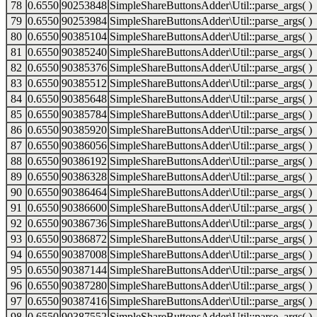
78
0.6550
90253848
SimpleShareButtonsAdder\Util::parse_args( )
79
0.6550
90253984
SimpleShareButtonsAdder\Util::parse_args( )
80
0.6550
90385104
SimpleShareButtonsAdder\Util::parse_args( )
81
0.6550
90385240
SimpleShareButtonsAdder\Util::parse_args( )
82
0.6550
90385376
SimpleShareButtonsAdder\Util::parse_args( )
83
0.6550
90385512
SimpleShareButtonsAdder\Util::parse_args( )
84
0.6550
90385648
SimpleShareButtonsAdder\Util::parse_args( )
85
0.6550
90385784
SimpleShareButtonsAdder\Util::parse_args( )
86
0.6550
90385920
SimpleShareButtonsAdder\Util::parse_args( )
87
0.6550
90386056
SimpleShareButtonsAdder\Util::parse_args( )
88
0.6550
90386192
SimpleShareButtonsAdder\Util::parse_args( )
89
0.6550
90386328
SimpleShareButtonsAdder\Util::parse_args( )
90
0.6550
90386464
SimpleShareButtonsAdder\Util::parse_args( )
91
0.6550
90386600
SimpleShareButtonsAdder\Util::parse_args( )
92
0.6550
90386736
SimpleShareButtonsAdder\Util::parse_args( )
93
0.6550
90386872
SimpleShareButtonsAdder\Util::parse_args( )
94
0.6550
90387008
SimpleShareButtonsAdder\Util::parse_args( )
95
0.6550
90387144
SimpleShareButtonsAdder\Util::parse_args( )
96
0.6550
90387280
SimpleShareButtonsAdder\Util::parse_args( )
97
0.6550
90387416
SimpleShareButtonsAdder\Util::parse_args( )
98
0.6550
90387552
SimpleShareButtonsAdder\Util::parse_args( )