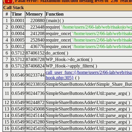
Fatal error: Maximum function nesting level of '256' reac
Call Stack
#
Time
Memory
Function
1
0.0001
220880
{main}( )
2
0.0002
223448
require(
'/home/users/2/66-lab/web/risakojo/w
3
0.0004
241208
require_once(
'/home/users/2/66-lab/web/risak
4
0.0005
252840
require_once(
'/home/users/2/66-lab/web/risak
5
0.0012
436776
require_once(
'/home/users/2/66-lab/web/risak
6
0.5712
87406152
do_action( )
7
0.5712
87406728
WP_Hook->do_action( )
8
0.5712
87406824
WP_Hook->apply_filters( )
call_user_func:{/home/users/2/66-lab/web/ris
9
0.6546
90233744
hook.php:305}
( )
10
0.6546
90233816
SimpleShareButtonsAdder\Simple_Share_Butt
11
0.6549
90244736
SimpleShareButtonsAdder\Util::parse_args( )
12
0.6549
90244872
SimpleShareButtonsAdder\Util::parse_args( )
13
0.6549
90245008
SimpleShareButtonsAdder\Util::parse_args( )
14
0.6549
90245144
SimpleShareButtonsAdder\Util::parse_args( )
15
0.6549
90245280
SimpleShareButtonsAdder\Util::parse_args( )
16
0.6549
90245416
SimpleShareButtonsAdder\Util::parse_args( )