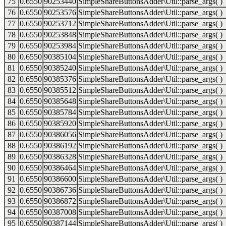
75
0.6550
90253440
SimpleShareButtonsAdder\Util::parse_args( )
76
0.6550
90253576
SimpleShareButtonsAdder\Util::parse_args( )
77
0.6550
90253712
SimpleShareButtonsAdder\Util::parse_args( )
78
0.6550
90253848
SimpleShareButtonsAdder\Util::parse_args( )
79
0.6550
90253984
SimpleShareButtonsAdder\Util::parse_args( )
80
0.6550
90385104
SimpleShareButtonsAdder\Util::parse_args( )
81
0.6550
90385240
SimpleShareButtonsAdder\Util::parse_args( )
82
0.6550
90385376
SimpleShareButtonsAdder\Util::parse_args( )
83
0.6550
90385512
SimpleShareButtonsAdder\Util::parse_args( )
84
0.6550
90385648
SimpleShareButtonsAdder\Util::parse_args( )
85
0.6550
90385784
SimpleShareButtonsAdder\Util::parse_args( )
86
0.6550
90385920
SimpleShareButtonsAdder\Util::parse_args( )
87
0.6550
90386056
SimpleShareButtonsAdder\Util::parse_args( )
88
0.6550
90386192
SimpleShareButtonsAdder\Util::parse_args( )
89
0.6550
90386328
SimpleShareButtonsAdder\Util::parse_args( )
90
0.6550
90386464
SimpleShareButtonsAdder\Util::parse_args( )
91
0.6550
90386600
SimpleShareButtonsAdder\Util::parse_args( )
92
0.6550
90386736
SimpleShareButtonsAdder\Util::parse_args( )
93
0.6550
90386872
SimpleShareButtonsAdder\Util::parse_args( )
94
0.6550
90387008
SimpleShareButtonsAdder\Util::parse_args( )
95
0.6550
90387144
SimpleShareButtonsAdder\Util::parse_args( )