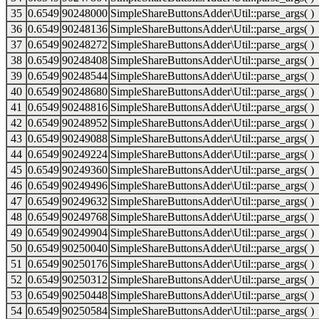
35
0.6549
90248000
SimpleShareButtonsAdder\Util::parse_args( )
36
0.6549
90248136
SimpleShareButtonsAdder\Util::parse_args( )
37
0.6549
90248272
SimpleShareButtonsAdder\Util::parse_args( )
38
0.6549
90248408
SimpleShareButtonsAdder\Util::parse_args( )
39
0.6549
90248544
SimpleShareButtonsAdder\Util::parse_args( )
40
0.6549
90248680
SimpleShareButtonsAdder\Util::parse_args( )
41
0.6549
90248816
SimpleShareButtonsAdder\Util::parse_args( )
42
0.6549
90248952
SimpleShareButtonsAdder\Util::parse_args( )
43
0.6549
90249088
SimpleShareButtonsAdder\Util::parse_args( )
44
0.6549
90249224
SimpleShareButtonsAdder\Util::parse_args( )
45
0.6549
90249360
SimpleShareButtonsAdder\Util::parse_args( )
46
0.6549
90249496
SimpleShareButtonsAdder\Util::parse_args( )
47
0.6549
90249632
SimpleShareButtonsAdder\Util::parse_args( )
48
0.6549
90249768
SimpleShareButtonsAdder\Util::parse_args( )
49
0.6549
90249904
SimpleShareButtonsAdder\Util::parse_args( )
50
0.6549
90250040
SimpleShareButtonsAdder\Util::parse_args( )
51
0.6549
90250176
SimpleShareButtonsAdder\Util::parse_args( )
52
0.6549
90250312
SimpleShareButtonsAdder\Util::parse_args( )
53
0.6549
90250448
SimpleShareButtonsAdder\Util::parse_args( )
54
0.6549
90250584
SimpleShareButtonsAdder\Util::parse_args( )