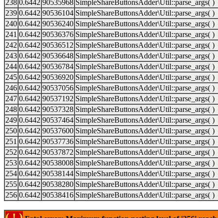
238
0.6442
90535968
SimpleShareButtonsAdder\Util::parse_args( )
239
0.6442
90536104
SimpleShareButtonsAdder\Util::parse_args( )
240
0.6442
90536240
SimpleShareButtonsAdder\Util::parse_args( )
241
0.6442
90536376
SimpleShareButtonsAdder\Util::parse_args( )
242
0.6442
90536512
SimpleShareButtonsAdder\Util::parse_args( )
243
0.6442
90536648
SimpleShareButtonsAdder\Util::parse_args( )
244
0.6442
90536784
SimpleShareButtonsAdder\Util::parse_args( )
245
0.6442
90536920
SimpleShareButtonsAdder\Util::parse_args( )
246
0.6442
90537056
SimpleShareButtonsAdder\Util::parse_args( )
247
0.6442
90537192
SimpleShareButtonsAdder\Util::parse_args( )
248
0.6442
90537328
SimpleShareButtonsAdder\Util::parse_args( )
249
0.6442
90537464
SimpleShareButtonsAdder\Util::parse_args( )
250
0.6442
90537600
SimpleShareButtonsAdder\Util::parse_args( )
251
0.6442
90537736
SimpleShareButtonsAdder\Util::parse_args( )
252
0.6442
90537872
SimpleShareButtonsAdder\Util::parse_args( )
253
0.6442
90538008
SimpleShareButtonsAdder\Util::parse_args( )
254
0.6442
90538144
SimpleShareButtonsAdder\Util::parse_args( )
255
0.6442
90538280
SimpleShareButtonsAdder\Util::parse_args( )
256
0.6442
90538416
SimpleShareButtonsAdder\Util::parse_args( )
( ! )