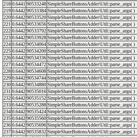
218
0.6441
90533248
SimpleShareButtonsAdder\Util::parse_args( )
219
0.6442
90533384
SimpleShareButtonsAdder\Util::parse_args( )
220
0.6442
90533520
SimpleShareButtonsAdder\Util::parse_args( )
221
0.6442
90533656
SimpleShareButtonsAdder\Util::parse_args( )
222
0.6442
90533792
SimpleShareButtonsAdder\Util::parse_args( )
223
0.6442
90533928
SimpleShareButtonsAdder\Util::parse_args( )
224
0.6442
90534064
SimpleShareButtonsAdder\Util::parse_args( )
225
0.6442
90534200
SimpleShareButtonsAdder\Util::parse_args( )
226
0.6442
90534336
SimpleShareButtonsAdder\Util::parse_args( )
227
0.6442
90534472
SimpleShareButtonsAdder\Util::parse_args( )
228
0.6442
90534608
SimpleShareButtonsAdder\Util::parse_args( )
229
0.6442
90534744
SimpleShareButtonsAdder\Util::parse_args( )
230
0.6442
90534880
SimpleShareButtonsAdder\Util::parse_args( )
231
0.6442
90535016
SimpleShareButtonsAdder\Util::parse_args( )
232
0.6442
90535152
SimpleShareButtonsAdder\Util::parse_args( )
233
0.6442
90535288
SimpleShareButtonsAdder\Util::parse_args( )
234
0.6442
90535424
SimpleShareButtonsAdder\Util::parse_args( )
235
0.6442
90535560
SimpleShareButtonsAdder\Util::parse_args( )
236
0.6442
90535696
SimpleShareButtonsAdder\Util::parse_args( )
237
0.6442
90535832
SimpleShareButtonsAdder\Util::parse_args( )