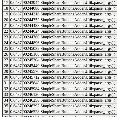
17
0.6437
90243944
SimpleShareButtonsAdder\Util::parse_args( )
18
0.6437
90244080
SimpleShareButtonsAdder\Util::parse_args( )
19
0.6437
90244216
SimpleShareButtonsAdder\Util::parse_args( )
20
0.6437
90244352
SimpleShareButtonsAdder\Util::parse_args( )
21
0.6437
90244488
SimpleShareButtonsAdder\Util::parse_args( )
22
0.6437
90244624
SimpleShareButtonsAdder\Util::parse_args( )
23
0.6437
90244760
SimpleShareButtonsAdder\Util::parse_args( )
24
0.6437
90244896
SimpleShareButtonsAdder\Util::parse_args( )
25
0.6437
90245032
SimpleShareButtonsAdder\Util::parse_args( )
26
0.6437
90245168
SimpleShareButtonsAdder\Util::parse_args( )
27
0.6437
90245304
SimpleShareButtonsAdder\Util::parse_args( )
28
0.6437
90245440
SimpleShareButtonsAdder\Util::parse_args( )
29
0.6437
90245576
SimpleShareButtonsAdder\Util::parse_args( )
30
0.6437
90245712
SimpleShareButtonsAdder\Util::parse_args( )
31
0.6437
90245848
SimpleShareButtonsAdder\Util::parse_args( )
32
0.6437
90245984
SimpleShareButtonsAdder\Util::parse_args( )
33
0.6437
90246120
SimpleShareButtonsAdder\Util::parse_args( )
34
0.6437
90246256
SimpleShareButtonsAdder\Util::parse_args( )
35
0.6437
90246392
SimpleShareButtonsAdder\Util::parse_args( )
36
0.6437
90246528
SimpleShareButtonsAdder\Util::parse_args( )