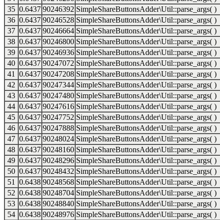
35
0.6437
90246392
SimpleShareButtonsAdder\Util::parse_args( )
36
0.6437
90246528
SimpleShareButtonsAdder\Util::parse_args( )
37
0.6437
90246664
SimpleShareButtonsAdder\Util::parse_args( )
38
0.6437
90246800
SimpleShareButtonsAdder\Util::parse_args( )
39
0.6437
90246936
SimpleShareButtonsAdder\Util::parse_args( )
40
0.6437
90247072
SimpleShareButtonsAdder\Util::parse_args( )
41
0.6437
90247208
SimpleShareButtonsAdder\Util::parse_args( )
42
0.6437
90247344
SimpleShareButtonsAdder\Util::parse_args( )
43
0.6437
90247480
SimpleShareButtonsAdder\Util::parse_args( )
44
0.6437
90247616
SimpleShareButtonsAdder\Util::parse_args( )
45
0.6437
90247752
SimpleShareButtonsAdder\Util::parse_args( )
46
0.6437
90247888
SimpleShareButtonsAdder\Util::parse_args( )
47
0.6437
90248024
SimpleShareButtonsAdder\Util::parse_args( )
48
0.6437
90248160
SimpleShareButtonsAdder\Util::parse_args( )
49
0.6437
90248296
SimpleShareButtonsAdder\Util::parse_args( )
50
0.6437
90248432
SimpleShareButtonsAdder\Util::parse_args( )
51
0.6438
90248568
SimpleShareButtonsAdder\Util::parse_args( )
52
0.6438
90248704
SimpleShareButtonsAdder\Util::parse_args( )
53
0.6438
90248840
SimpleShareButtonsAdder\Util::parse_args( )
54
0.6438
90248976
SimpleShareButtonsAdder\Util::parse_args( )