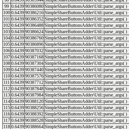
99
0.6439
90386080
SimpleShareButtonsAdder\Util::parse_args( )
100
0.6439
90386216
SimpleShareButtonsAdder\Util::parse_args( )
101
0.6439
90386352
SimpleShareButtonsAdder\Util::parse_args( )
102
0.6439
90386488
SimpleShareButtonsAdder\Util::parse_args( )
103
0.6439
90386624
SimpleShareButtonsAdder\Util::parse_args( )
104
0.6439
90386760
SimpleShareButtonsAdder\Util::parse_args( )
105
0.6439
90386896
SimpleShareButtonsAdder\Util::parse_args( )
106
0.6439
90387032
SimpleShareButtonsAdder\Util::parse_args( )
107
0.6439
90387168
SimpleShareButtonsAdder\Util::parse_args( )
108
0.6439
90387304
SimpleShareButtonsAdder\Util::parse_args( )
109
0.6439
90387440
SimpleShareButtonsAdder\Util::parse_args( )
110
0.6439
90387576
SimpleShareButtonsAdder\Util::parse_args( )
111
0.6439
90387712
SimpleShareButtonsAdder\Util::parse_args( )
112
0.6439
90387848
SimpleShareButtonsAdder\Util::parse_args( )
113
0.6439
90387984
SimpleShareButtonsAdder\Util::parse_args( )
114
0.6439
90388120
SimpleShareButtonsAdder\Util::parse_args( )
115
0.6439
90388256
SimpleShareButtonsAdder\Util::parse_args( )
116
0.6439
90388392
SimpleShareButtonsAdder\Util::parse_args( )
117
0.6439
90388528
SimpleShareButtonsAdder\Util::parse_args( )
118
0.6439
90388664
SimpleShareButtonsAdder\Util::parse_args( )