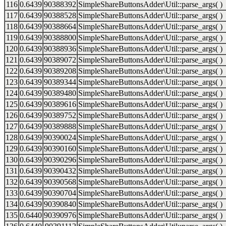
116
0.6439
90388392
SimpleShareButtonsAdder\Util::parse_args( )
117
0.6439
90388528
SimpleShareButtonsAdder\Util::parse_args( )
118
0.6439
90388664
SimpleShareButtonsAdder\Util::parse_args( )
119
0.6439
90388800
SimpleShareButtonsAdder\Util::parse_args( )
120
0.6439
90388936
SimpleShareButtonsAdder\Util::parse_args( )
121
0.6439
90389072
SimpleShareButtonsAdder\Util::parse_args( )
122
0.6439
90389208
SimpleShareButtonsAdder\Util::parse_args( )
123
0.6439
90389344
SimpleShareButtonsAdder\Util::parse_args( )
124
0.6439
90389480
SimpleShareButtonsAdder\Util::parse_args( )
125
0.6439
90389616
SimpleShareButtonsAdder\Util::parse_args( )
126
0.6439
90389752
SimpleShareButtonsAdder\Util::parse_args( )
127
0.6439
90389888
SimpleShareButtonsAdder\Util::parse_args( )
128
0.6439
90390024
SimpleShareButtonsAdder\Util::parse_args( )
129
0.6439
90390160
SimpleShareButtonsAdder\Util::parse_args( )
130
0.6439
90390296
SimpleShareButtonsAdder\Util::parse_args( )
131
0.6439
90390432
SimpleShareButtonsAdder\Util::parse_args( )
132
0.6439
90390568
SimpleShareButtonsAdder\Util::parse_args( )
133
0.6439
90390704
SimpleShareButtonsAdder\Util::parse_args( )
134
0.6439
90390840
SimpleShareButtonsAdder\Util::parse_args( )
135
0.6440
90390976
SimpleShareButtonsAdder\Util::parse_args( )