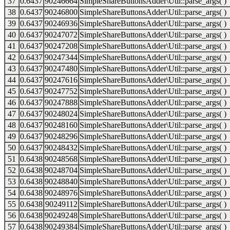
37
0.6437
90246664
SimpleShareButtonsAdder\Util::parse_args( )
38
0.6437
90246800
SimpleShareButtonsAdder\Util::parse_args( )
39
0.6437
90246936
SimpleShareButtonsAdder\Util::parse_args( )
40
0.6437
90247072
SimpleShareButtonsAdder\Util::parse_args( )
41
0.6437
90247208
SimpleShareButtonsAdder\Util::parse_args( )
42
0.6437
90247344
SimpleShareButtonsAdder\Util::parse_args( )
43
0.6437
90247480
SimpleShareButtonsAdder\Util::parse_args( )
44
0.6437
90247616
SimpleShareButtonsAdder\Util::parse_args( )
45
0.6437
90247752
SimpleShareButtonsAdder\Util::parse_args( )
46
0.6437
90247888
SimpleShareButtonsAdder\Util::parse_args( )
47
0.6437
90248024
SimpleShareButtonsAdder\Util::parse_args( )
48
0.6437
90248160
SimpleShareButtonsAdder\Util::parse_args( )
49
0.6437
90248296
SimpleShareButtonsAdder\Util::parse_args( )
50
0.6437
90248432
SimpleShareButtonsAdder\Util::parse_args( )
51
0.6438
90248568
SimpleShareButtonsAdder\Util::parse_args( )
52
0.6438
90248704
SimpleShareButtonsAdder\Util::parse_args( )
53
0.6438
90248840
SimpleShareButtonsAdder\Util::parse_args( )
54
0.6438
90248976
SimpleShareButtonsAdder\Util::parse_args( )
55
0.6438
90249112
SimpleShareButtonsAdder\Util::parse_args( )
56
0.6438
90249248
SimpleShareButtonsAdder\Util::parse_args( )
57
0.6438
90249384
SimpleShareButtonsAdder\Util::parse_args( )