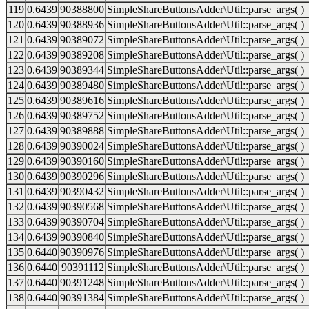
119
0.6439
90388800
SimpleShareButtonsAdder\Util::parse_args( )
120
0.6439
90388936
SimpleShareButtonsAdder\Util::parse_args( )
121
0.6439
90389072
SimpleShareButtonsAdder\Util::parse_args( )
122
0.6439
90389208
SimpleShareButtonsAdder\Util::parse_args( )
123
0.6439
90389344
SimpleShareButtonsAdder\Util::parse_args( )
124
0.6439
90389480
SimpleShareButtonsAdder\Util::parse_args( )
125
0.6439
90389616
SimpleShareButtonsAdder\Util::parse_args( )
126
0.6439
90389752
SimpleShareButtonsAdder\Util::parse_args( )
127
0.6439
90389888
SimpleShareButtonsAdder\Util::parse_args( )
128
0.6439
90390024
SimpleShareButtonsAdder\Util::parse_args( )
129
0.6439
90390160
SimpleShareButtonsAdder\Util::parse_args( )
130
0.6439
90390296
SimpleShareButtonsAdder\Util::parse_args( )
131
0.6439
90390432
SimpleShareButtonsAdder\Util::parse_args( )
132
0.6439
90390568
SimpleShareButtonsAdder\Util::parse_args( )
133
0.6439
90390704
SimpleShareButtonsAdder\Util::parse_args( )
134
0.6439
90390840
SimpleShareButtonsAdder\Util::parse_args( )
135
0.6440
90390976
SimpleShareButtonsAdder\Util::parse_args( )
136
0.6440
90391112
SimpleShareButtonsAdder\Util::parse_args( )
137
0.6440
90391248
SimpleShareButtonsAdder\Util::parse_args( )
138
0.6440
90391384
SimpleShareButtonsAdder\Util::parse_args( )