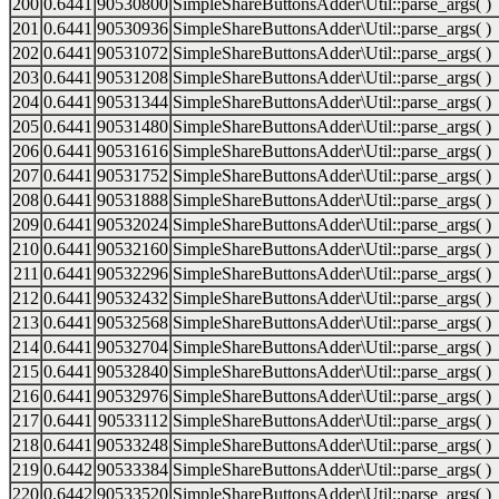
200
0.6441
90530800
SimpleShareButtonsAdder\Util::parse_args( )
201
0.6441
90530936
SimpleShareButtonsAdder\Util::parse_args( )
202
0.6441
90531072
SimpleShareButtonsAdder\Util::parse_args( )
203
0.6441
90531208
SimpleShareButtonsAdder\Util::parse_args( )
204
0.6441
90531344
SimpleShareButtonsAdder\Util::parse_args( )
205
0.6441
90531480
SimpleShareButtonsAdder\Util::parse_args( )
206
0.6441
90531616
SimpleShareButtonsAdder\Util::parse_args( )
207
0.6441
90531752
SimpleShareButtonsAdder\Util::parse_args( )
208
0.6441
90531888
SimpleShareButtonsAdder\Util::parse_args( )
209
0.6441
90532024
SimpleShareButtonsAdder\Util::parse_args( )
210
0.6441
90532160
SimpleShareButtonsAdder\Util::parse_args( )
211
0.6441
90532296
SimpleShareButtonsAdder\Util::parse_args( )
212
0.6441
90532432
SimpleShareButtonsAdder\Util::parse_args( )
213
0.6441
90532568
SimpleShareButtonsAdder\Util::parse_args( )
214
0.6441
90532704
SimpleShareButtonsAdder\Util::parse_args( )
215
0.6441
90532840
SimpleShareButtonsAdder\Util::parse_args( )
216
0.6441
90532976
SimpleShareButtonsAdder\Util::parse_args( )
217
0.6441
90533112
SimpleShareButtonsAdder\Util::parse_args( )
218
0.6441
90533248
SimpleShareButtonsAdder\Util::parse_args( )
219
0.6442
90533384
SimpleShareButtonsAdder\Util::parse_args( )
220
0.6442
90533520
SimpleShareButtonsAdder\Util::parse_args( )