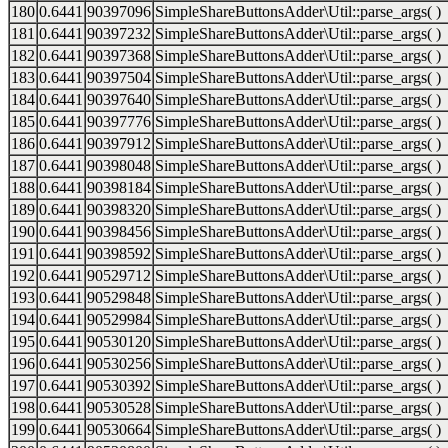
180
0.6441
90397096
SimpleShareButtonsAdder\Util::parse_args( )
181
0.6441
90397232
SimpleShareButtonsAdder\Util::parse_args( )
182
0.6441
90397368
SimpleShareButtonsAdder\Util::parse_args( )
183
0.6441
90397504
SimpleShareButtonsAdder\Util::parse_args( )
184
0.6441
90397640
SimpleShareButtonsAdder\Util::parse_args( )
185
0.6441
90397776
SimpleShareButtonsAdder\Util::parse_args( )
186
0.6441
90397912
SimpleShareButtonsAdder\Util::parse_args( )
187
0.6441
90398048
SimpleShareButtonsAdder\Util::parse_args( )
188
0.6441
90398184
SimpleShareButtonsAdder\Util::parse_args( )
189
0.6441
90398320
SimpleShareButtonsAdder\Util::parse_args( )
190
0.6441
90398456
SimpleShareButtonsAdder\Util::parse_args( )
191
0.6441
90398592
SimpleShareButtonsAdder\Util::parse_args( )
192
0.6441
90529712
SimpleShareButtonsAdder\Util::parse_args( )
193
0.6441
90529848
SimpleShareButtonsAdder\Util::parse_args( )
194
0.6441
90529984
SimpleShareButtonsAdder\Util::parse_args( )
195
0.6441
90530120
SimpleShareButtonsAdder\Util::parse_args( )
196
0.6441
90530256
SimpleShareButtonsAdder\Util::parse_args( )
197
0.6441
90530392
SimpleShareButtonsAdder\Util::parse_args( )
198
0.6441
90530528
SimpleShareButtonsAdder\Util::parse_args( )
199
0.6441
90530664
SimpleShareButtonsAdder\Util::parse_args( )