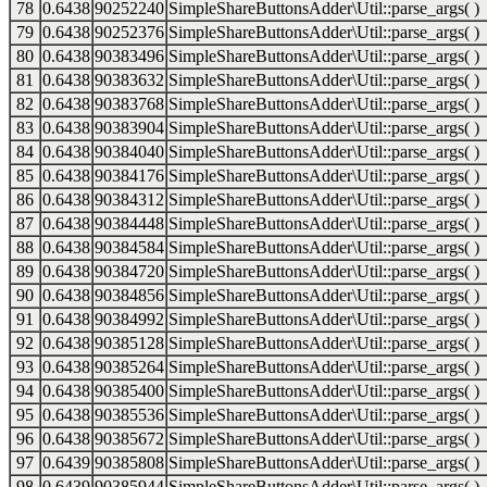
78
0.6438
90252240
SimpleShareButtonsAdder\Util::parse_args( )
79
0.6438
90252376
SimpleShareButtonsAdder\Util::parse_args( )
80
0.6438
90383496
SimpleShareButtonsAdder\Util::parse_args( )
81
0.6438
90383632
SimpleShareButtonsAdder\Util::parse_args( )
82
0.6438
90383768
SimpleShareButtonsAdder\Util::parse_args( )
83
0.6438
90383904
SimpleShareButtonsAdder\Util::parse_args( )
84
0.6438
90384040
SimpleShareButtonsAdder\Util::parse_args( )
85
0.6438
90384176
SimpleShareButtonsAdder\Util::parse_args( )
86
0.6438
90384312
SimpleShareButtonsAdder\Util::parse_args( )
87
0.6438
90384448
SimpleShareButtonsAdder\Util::parse_args( )
88
0.6438
90384584
SimpleShareButtonsAdder\Util::parse_args( )
89
0.6438
90384720
SimpleShareButtonsAdder\Util::parse_args( )
90
0.6438
90384856
SimpleShareButtonsAdder\Util::parse_args( )
91
0.6438
90384992
SimpleShareButtonsAdder\Util::parse_args( )
92
0.6438
90385128
SimpleShareButtonsAdder\Util::parse_args( )
93
0.6438
90385264
SimpleShareButtonsAdder\Util::parse_args( )
94
0.6438
90385400
SimpleShareButtonsAdder\Util::parse_args( )
95
0.6438
90385536
SimpleShareButtonsAdder\Util::parse_args( )
96
0.6438
90385672
SimpleShareButtonsAdder\Util::parse_args( )
97
0.6439
90385808
SimpleShareButtonsAdder\Util::parse_args( )
98
0.6439
90385944
SimpleShareButtonsAdder\Util::parse_args( )