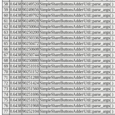
58
0.6438
90249520
SimpleShareButtonsAdder\Util::parse_args( )
59
0.6438
90249656
SimpleShareButtonsAdder\Util::parse_args( )
60
0.6438
90249792
SimpleShareButtonsAdder\Util::parse_args( )
61
0.6438
90249928
SimpleShareButtonsAdder\Util::parse_args( )
62
0.6438
90250064
SimpleShareButtonsAdder\Util::parse_args( )
63
0.6438
90250200
SimpleShareButtonsAdder\Util::parse_args( )
64
0.6438
90250336
SimpleShareButtonsAdder\Util::parse_args( )
65
0.6438
90250472
SimpleShareButtonsAdder\Util::parse_args( )
66
0.6438
90250608
SimpleShareButtonsAdder\Util::parse_args( )
67
0.6438
90250744
SimpleShareButtonsAdder\Util::parse_args( )
68
0.6438
90250880
SimpleShareButtonsAdder\Util::parse_args( )
69
0.6438
90251016
SimpleShareButtonsAdder\Util::parse_args( )
70
0.6438
90251152
SimpleShareButtonsAdder\Util::parse_args( )
71
0.6438
90251288
SimpleShareButtonsAdder\Util::parse_args( )
72
0.6438
90251424
SimpleShareButtonsAdder\Util::parse_args( )
73
0.6438
90251560
SimpleShareButtonsAdder\Util::parse_args( )
74
0.6438
90251696
SimpleShareButtonsAdder\Util::parse_args( )
75
0.6438
90251832
SimpleShareButtonsAdder\Util::parse_args( )
76
0.6438
90251968
SimpleShareButtonsAdder\Util::parse_args( )
77
0.6438
90252104
SimpleShareButtonsAdder\Util::parse_args( )