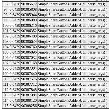
96
0.6438
90385672
SimpleShareButtonsAdder\Util::parse_args( )
97
0.6439
90385808
SimpleShareButtonsAdder\Util::parse_args( )
98
0.6439
90385944
SimpleShareButtonsAdder\Util::parse_args( )
99
0.6439
90386080
SimpleShareButtonsAdder\Util::parse_args( )
100
0.6439
90386216
SimpleShareButtonsAdder\Util::parse_args( )
101
0.6439
90386352
SimpleShareButtonsAdder\Util::parse_args( )
102
0.6439
90386488
SimpleShareButtonsAdder\Util::parse_args( )
103
0.6439
90386624
SimpleShareButtonsAdder\Util::parse_args( )
104
0.6439
90386760
SimpleShareButtonsAdder\Util::parse_args( )
105
0.6439
90386896
SimpleShareButtonsAdder\Util::parse_args( )
106
0.6439
90387032
SimpleShareButtonsAdder\Util::parse_args( )
107
0.6439
90387168
SimpleShareButtonsAdder\Util::parse_args( )
108
0.6439
90387304
SimpleShareButtonsAdder\Util::parse_args( )
109
0.6439
90387440
SimpleShareButtonsAdder\Util::parse_args( )
110
0.6439
90387576
SimpleShareButtonsAdder\Util::parse_args( )
111
0.6439
90387712
SimpleShareButtonsAdder\Util::parse_args( )
112
0.6439
90387848
SimpleShareButtonsAdder\Util::parse_args( )
113
0.6439
90387984
SimpleShareButtonsAdder\Util::parse_args( )
114
0.6439
90388120
SimpleShareButtonsAdder\Util::parse_args( )
115
0.6439
90388256
SimpleShareButtonsAdder\Util::parse_args( )