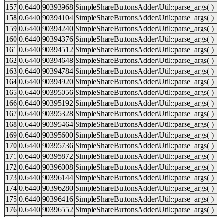
157
0.6440
90393968
SimpleShareButtonsAdder\Util::parse_args( )
158
0.6440
90394104
SimpleShareButtonsAdder\Util::parse_args( )
159
0.6440
90394240
SimpleShareButtonsAdder\Util::parse_args( )
160
0.6440
90394376
SimpleShareButtonsAdder\Util::parse_args( )
161
0.6440
90394512
SimpleShareButtonsAdder\Util::parse_args( )
162
0.6440
90394648
SimpleShareButtonsAdder\Util::parse_args( )
163
0.6440
90394784
SimpleShareButtonsAdder\Util::parse_args( )
164
0.6440
90394920
SimpleShareButtonsAdder\Util::parse_args( )
165
0.6440
90395056
SimpleShareButtonsAdder\Util::parse_args( )
166
0.6440
90395192
SimpleShareButtonsAdder\Util::parse_args( )
167
0.6440
90395328
SimpleShareButtonsAdder\Util::parse_args( )
168
0.6440
90395464
SimpleShareButtonsAdder\Util::parse_args( )
169
0.6440
90395600
SimpleShareButtonsAdder\Util::parse_args( )
170
0.6440
90395736
SimpleShareButtonsAdder\Util::parse_args( )
171
0.6440
90395872
SimpleShareButtonsAdder\Util::parse_args( )
172
0.6440
90396008
SimpleShareButtonsAdder\Util::parse_args( )
173
0.6440
90396144
SimpleShareButtonsAdder\Util::parse_args( )
174
0.6440
90396280
SimpleShareButtonsAdder\Util::parse_args( )
175
0.6440
90396416
SimpleShareButtonsAdder\Util::parse_args( )
176
0.6440
90396552
SimpleShareButtonsAdder\Util::parse_args( )