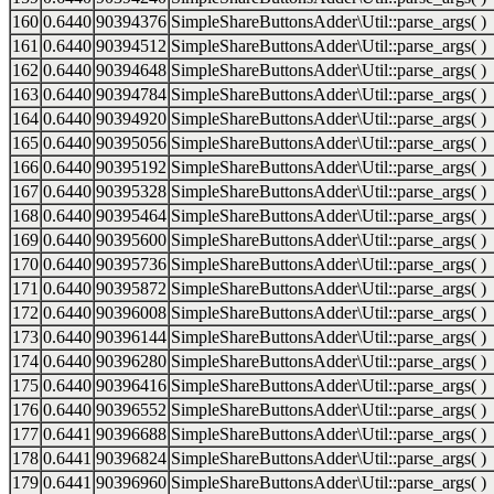
160
0.6440
90394376
SimpleShareButtonsAdder\Util::parse_args( )
161
0.6440
90394512
SimpleShareButtonsAdder\Util::parse_args( )
162
0.6440
90394648
SimpleShareButtonsAdder\Util::parse_args( )
163
0.6440
90394784
SimpleShareButtonsAdder\Util::parse_args( )
164
0.6440
90394920
SimpleShareButtonsAdder\Util::parse_args( )
165
0.6440
90395056
SimpleShareButtonsAdder\Util::parse_args( )
166
0.6440
90395192
SimpleShareButtonsAdder\Util::parse_args( )
167
0.6440
90395328
SimpleShareButtonsAdder\Util::parse_args( )
168
0.6440
90395464
SimpleShareButtonsAdder\Util::parse_args( )
169
0.6440
90395600
SimpleShareButtonsAdder\Util::parse_args( )
170
0.6440
90395736
SimpleShareButtonsAdder\Util::parse_args( )
171
0.6440
90395872
SimpleShareButtonsAdder\Util::parse_args( )
172
0.6440
90396008
SimpleShareButtonsAdder\Util::parse_args( )
173
0.6440
90396144
SimpleShareButtonsAdder\Util::parse_args( )
174
0.6440
90396280
SimpleShareButtonsAdder\Util::parse_args( )
175
0.6440
90396416
SimpleShareButtonsAdder\Util::parse_args( )
176
0.6440
90396552
SimpleShareButtonsAdder\Util::parse_args( )
177
0.6441
90396688
SimpleShareButtonsAdder\Util::parse_args( )
178
0.6441
90396824
SimpleShareButtonsAdder\Util::parse_args( )
179
0.6441
90396960
SimpleShareButtonsAdder\Util::parse_args( )