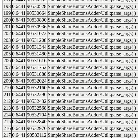
198
0.6441
90530528
SimpleShareButtonsAdder\Util::parse_args( )
199
0.6441
90530664
SimpleShareButtonsAdder\Util::parse_args( )
200
0.6441
90530800
SimpleShareButtonsAdder\Util::parse_args( )
201
0.6441
90530936
SimpleShareButtonsAdder\Util::parse_args( )
202
0.6441
90531072
SimpleShareButtonsAdder\Util::parse_args( )
203
0.6441
90531208
SimpleShareButtonsAdder\Util::parse_args( )
204
0.6441
90531344
SimpleShareButtonsAdder\Util::parse_args( )
205
0.6441
90531480
SimpleShareButtonsAdder\Util::parse_args( )
206
0.6441
90531616
SimpleShareButtonsAdder\Util::parse_args( )
207
0.6441
90531752
SimpleShareButtonsAdder\Util::parse_args( )
208
0.6441
90531888
SimpleShareButtonsAdder\Util::parse_args( )
209
0.6441
90532024
SimpleShareButtonsAdder\Util::parse_args( )
210
0.6441
90532160
SimpleShareButtonsAdder\Util::parse_args( )
211
0.6441
90532296
SimpleShareButtonsAdder\Util::parse_args( )
212
0.6441
90532432
SimpleShareButtonsAdder\Util::parse_args( )
213
0.6441
90532568
SimpleShareButtonsAdder\Util::parse_args( )
214
0.6441
90532704
SimpleShareButtonsAdder\Util::parse_args( )
215
0.6441
90532840
SimpleShareButtonsAdder\Util::parse_args( )
216
0.6441
90532976
SimpleShareButtonsAdder\Util::parse_args( )
217
0.6441
90533112
SimpleShareButtonsAdder\Util::parse_args( )