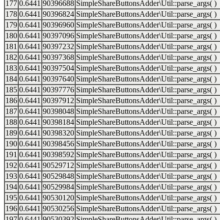
177
0.6441
90396688
SimpleShareButtonsAdder\Util::parse_args( )
178
0.6441
90396824
SimpleShareButtonsAdder\Util::parse_args( )
179
0.6441
90396960
SimpleShareButtonsAdder\Util::parse_args( )
180
0.6441
90397096
SimpleShareButtonsAdder\Util::parse_args( )
181
0.6441
90397232
SimpleShareButtonsAdder\Util::parse_args( )
182
0.6441
90397368
SimpleShareButtonsAdder\Util::parse_args( )
183
0.6441
90397504
SimpleShareButtonsAdder\Util::parse_args( )
184
0.6441
90397640
SimpleShareButtonsAdder\Util::parse_args( )
185
0.6441
90397776
SimpleShareButtonsAdder\Util::parse_args( )
186
0.6441
90397912
SimpleShareButtonsAdder\Util::parse_args( )
187
0.6441
90398048
SimpleShareButtonsAdder\Util::parse_args( )
188
0.6441
90398184
SimpleShareButtonsAdder\Util::parse_args( )
189
0.6441
90398320
SimpleShareButtonsAdder\Util::parse_args( )
190
0.6441
90398456
SimpleShareButtonsAdder\Util::parse_args( )
191
0.6441
90398592
SimpleShareButtonsAdder\Util::parse_args( )
192
0.6441
90529712
SimpleShareButtonsAdder\Util::parse_args( )
193
0.6441
90529848
SimpleShareButtonsAdder\Util::parse_args( )
194
0.6441
90529984
SimpleShareButtonsAdder\Util::parse_args( )
195
0.6441
90530120
SimpleShareButtonsAdder\Util::parse_args( )
196
0.6441
90530256
SimpleShareButtonsAdder\Util::parse_args( )
197
0.6441
90530392
SimpleShareButtonsAdder\Util::parse_args( )