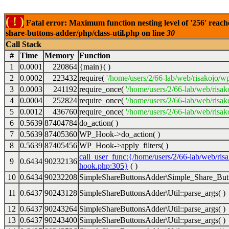
( ! )
Fatal error: Maximum function nesting level of '256' reach
share-buttons-adder/php/class-util.php on line
30
Call Stack
#
Time
Memory
Function
1
0.0001
220864
{main}( )
2
0.0002
223432
require(
'/home/users/2/66-lab/web/risakojo/w
3
0.0003
241192
require_once(
'/home/users/2/66-lab/web/risak
4
0.0004
252824
require_once(
'/home/users/2/66-lab/web/risak
5
0.0012
436760
require_once(
'/home/users/2/66-lab/web/risak
6
0.5639
87404784
do_action( )
7
0.5639
87405360
WP_Hook->do_action( )
8
0.5639
87405456
WP_Hook->apply_filters( )
call_user_func:{/home/users/2/66-lab/web/ris
9
0.6434
90232136
hook.php:305}
( )
10
0.6434
90232208
SimpleShareButtonsAdder\Simple_Share_Butt
11
0.6437
90243128
SimpleShareButtonsAdder\Util::parse_args( )
12
0.6437
90243264
SimpleShareButtonsAdder\Util::parse_args( )
13
0.6437
90243400
SimpleShareButtonsAdder\Util::parse_args( )