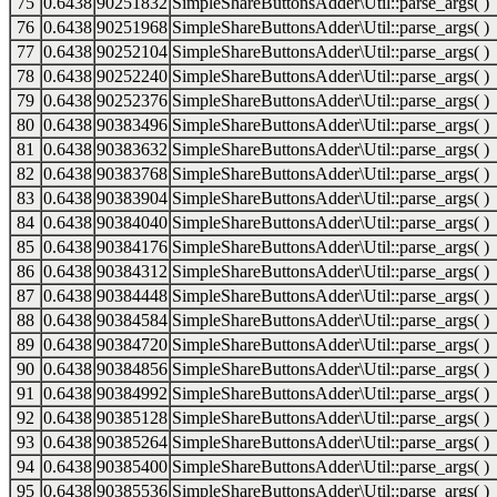
75
0.6438
90251832
SimpleShareButtonsAdder\Util::parse_args( )
76
0.6438
90251968
SimpleShareButtonsAdder\Util::parse_args( )
77
0.6438
90252104
SimpleShareButtonsAdder\Util::parse_args( )
78
0.6438
90252240
SimpleShareButtonsAdder\Util::parse_args( )
79
0.6438
90252376
SimpleShareButtonsAdder\Util::parse_args( )
80
0.6438
90383496
SimpleShareButtonsAdder\Util::parse_args( )
81
0.6438
90383632
SimpleShareButtonsAdder\Util::parse_args( )
82
0.6438
90383768
SimpleShareButtonsAdder\Util::parse_args( )
83
0.6438
90383904
SimpleShareButtonsAdder\Util::parse_args( )
84
0.6438
90384040
SimpleShareButtonsAdder\Util::parse_args( )
85
0.6438
90384176
SimpleShareButtonsAdder\Util::parse_args( )
86
0.6438
90384312
SimpleShareButtonsAdder\Util::parse_args( )
87
0.6438
90384448
SimpleShareButtonsAdder\Util::parse_args( )
88
0.6438
90384584
SimpleShareButtonsAdder\Util::parse_args( )
89
0.6438
90384720
SimpleShareButtonsAdder\Util::parse_args( )
90
0.6438
90384856
SimpleShareButtonsAdder\Util::parse_args( )
91
0.6438
90384992
SimpleShareButtonsAdder\Util::parse_args( )
92
0.6438
90385128
SimpleShareButtonsAdder\Util::parse_args( )
93
0.6438
90385264
SimpleShareButtonsAdder\Util::parse_args( )
94
0.6438
90385400
SimpleShareButtonsAdder\Util::parse_args( )
95
0.6438
90385536
SimpleShareButtonsAdder\Util::parse_args( )