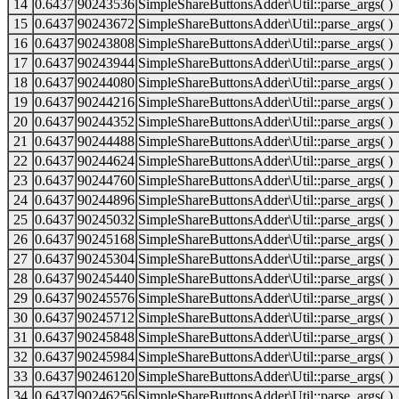
14
0.6437
90243536
SimpleShareButtonsAdder\Util::parse_args( )
15
0.6437
90243672
SimpleShareButtonsAdder\Util::parse_args( )
16
0.6437
90243808
SimpleShareButtonsAdder\Util::parse_args( )
17
0.6437
90243944
SimpleShareButtonsAdder\Util::parse_args( )
18
0.6437
90244080
SimpleShareButtonsAdder\Util::parse_args( )
19
0.6437
90244216
SimpleShareButtonsAdder\Util::parse_args( )
20
0.6437
90244352
SimpleShareButtonsAdder\Util::parse_args( )
21
0.6437
90244488
SimpleShareButtonsAdder\Util::parse_args( )
22
0.6437
90244624
SimpleShareButtonsAdder\Util::parse_args( )
23
0.6437
90244760
SimpleShareButtonsAdder\Util::parse_args( )
24
0.6437
90244896
SimpleShareButtonsAdder\Util::parse_args( )
25
0.6437
90245032
SimpleShareButtonsAdder\Util::parse_args( )
26
0.6437
90245168
SimpleShareButtonsAdder\Util::parse_args( )
27
0.6437
90245304
SimpleShareButtonsAdder\Util::parse_args( )
28
0.6437
90245440
SimpleShareButtonsAdder\Util::parse_args( )
29
0.6437
90245576
SimpleShareButtonsAdder\Util::parse_args( )
30
0.6437
90245712
SimpleShareButtonsAdder\Util::parse_args( )
31
0.6437
90245848
SimpleShareButtonsAdder\Util::parse_args( )
32
0.6437
90245984
SimpleShareButtonsAdder\Util::parse_args( )
33
0.6437
90246120
SimpleShareButtonsAdder\Util::parse_args( )
34
0.6437
90246256
SimpleShareButtonsAdder\Util::parse_args( )