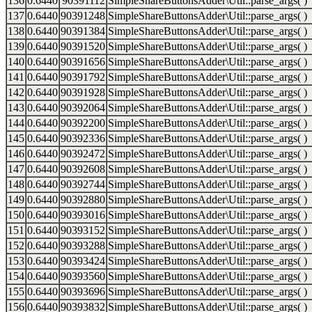
136
0.6440
90391112
SimpleShareButtonsAdder\Util::parse_args( )
137
0.6440
90391248
SimpleShareButtonsAdder\Util::parse_args( )
138
0.6440
90391384
SimpleShareButtonsAdder\Util::parse_args( )
139
0.6440
90391520
SimpleShareButtonsAdder\Util::parse_args( )
140
0.6440
90391656
SimpleShareButtonsAdder\Util::parse_args( )
141
0.6440
90391792
SimpleShareButtonsAdder\Util::parse_args( )
142
0.6440
90391928
SimpleShareButtonsAdder\Util::parse_args( )
143
0.6440
90392064
SimpleShareButtonsAdder\Util::parse_args( )
144
0.6440
90392200
SimpleShareButtonsAdder\Util::parse_args( )
145
0.6440
90392336
SimpleShareButtonsAdder\Util::parse_args( )
146
0.6440
90392472
SimpleShareButtonsAdder\Util::parse_args( )
147
0.6440
90392608
SimpleShareButtonsAdder\Util::parse_args( )
148
0.6440
90392744
SimpleShareButtonsAdder\Util::parse_args( )
149
0.6440
90392880
SimpleShareButtonsAdder\Util::parse_args( )
150
0.6440
90393016
SimpleShareButtonsAdder\Util::parse_args( )
151
0.6440
90393152
SimpleShareButtonsAdder\Util::parse_args( )
152
0.6440
90393288
SimpleShareButtonsAdder\Util::parse_args( )
153
0.6440
90393424
SimpleShareButtonsAdder\Util::parse_args( )
154
0.6440
90393560
SimpleShareButtonsAdder\Util::parse_args( )
155
0.6440
90393696
SimpleShareButtonsAdder\Util::parse_args( )
156
0.6440
90393832
SimpleShareButtonsAdder\Util::parse_args( )