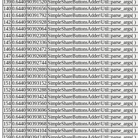
139
0.6440
90391520
SimpleShareButtonsAdder\Util::parse_args( )
140
0.6440
90391656
SimpleShareButtonsAdder\Util::parse_args( )
141
0.6440
90391792
SimpleShareButtonsAdder\Util::parse_args( )
142
0.6440
90391928
SimpleShareButtonsAdder\Util::parse_args( )
143
0.6440
90392064
SimpleShareButtonsAdder\Util::parse_args( )
144
0.6440
90392200
SimpleShareButtonsAdder\Util::parse_args( )
145
0.6440
90392336
SimpleShareButtonsAdder\Util::parse_args( )
146
0.6440
90392472
SimpleShareButtonsAdder\Util::parse_args( )
147
0.6440
90392608
SimpleShareButtonsAdder\Util::parse_args( )
148
0.6440
90392744
SimpleShareButtonsAdder\Util::parse_args( )
149
0.6440
90392880
SimpleShareButtonsAdder\Util::parse_args( )
150
0.6440
90393016
SimpleShareButtonsAdder\Util::parse_args( )
151
0.6440
90393152
SimpleShareButtonsAdder\Util::parse_args( )
152
0.6440
90393288
SimpleShareButtonsAdder\Util::parse_args( )
153
0.6440
90393424
SimpleShareButtonsAdder\Util::parse_args( )
154
0.6440
90393560
SimpleShareButtonsAdder\Util::parse_args( )
155
0.6440
90393696
SimpleShareButtonsAdder\Util::parse_args( )
156
0.6440
90393832
SimpleShareButtonsAdder\Util::parse_args( )
157
0.6440
90393968
SimpleShareButtonsAdder\Util::parse_args( )
158
0.6440
90394104
SimpleShareButtonsAdder\Util::parse_args( )
159
0.6440
90394240
SimpleShareButtonsAdder\Util::parse_args( )