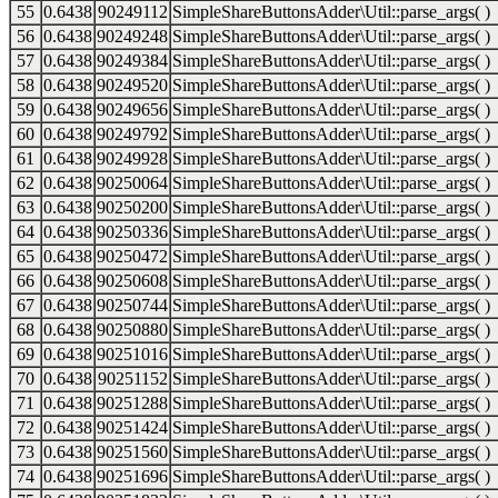
55
0.6438
90249112
SimpleShareButtonsAdder\Util::parse_args( )
56
0.6438
90249248
SimpleShareButtonsAdder\Util::parse_args( )
57
0.6438
90249384
SimpleShareButtonsAdder\Util::parse_args( )
58
0.6438
90249520
SimpleShareButtonsAdder\Util::parse_args( )
59
0.6438
90249656
SimpleShareButtonsAdder\Util::parse_args( )
60
0.6438
90249792
SimpleShareButtonsAdder\Util::parse_args( )
61
0.6438
90249928
SimpleShareButtonsAdder\Util::parse_args( )
62
0.6438
90250064
SimpleShareButtonsAdder\Util::parse_args( )
63
0.6438
90250200
SimpleShareButtonsAdder\Util::parse_args( )
64
0.6438
90250336
SimpleShareButtonsAdder\Util::parse_args( )
65
0.6438
90250472
SimpleShareButtonsAdder\Util::parse_args( )
66
0.6438
90250608
SimpleShareButtonsAdder\Util::parse_args( )
67
0.6438
90250744
SimpleShareButtonsAdder\Util::parse_args( )
68
0.6438
90250880
SimpleShareButtonsAdder\Util::parse_args( )
69
0.6438
90251016
SimpleShareButtonsAdder\Util::parse_args( )
70
0.6438
90251152
SimpleShareButtonsAdder\Util::parse_args( )
71
0.6438
90251288
SimpleShareButtonsAdder\Util::parse_args( )
72
0.6438
90251424
SimpleShareButtonsAdder\Util::parse_args( )
73
0.6438
90251560
SimpleShareButtonsAdder\Util::parse_args( )
74
0.6438
90251696
SimpleShareButtonsAdder\Util::parse_args( )