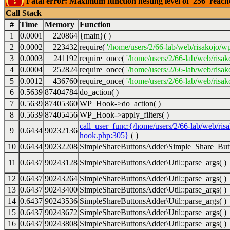
Fatal error: Maximum function nesting level of '256' reac
Call Stack
#
Time
Memory
Function
1
0.0001
220864
{main}( )
2
0.0002
223432
require(
'/home/users/2/66-lab/web/risakojo/w
3
0.0003
241192
require_once(
'/home/users/2/66-lab/web/risak
4
0.0004
252824
require_once(
'/home/users/2/66-lab/web/risak
5
0.0012
436760
require_once(
'/home/users/2/66-lab/web/risak
6
0.5639
87404784
do_action( )
7
0.5639
87405360
WP_Hook->do_action( )
8
0.5639
87405456
WP_Hook->apply_filters( )
call_user_func:{/home/users/2/66-lab/web/ris
9
0.6434
90232136
hook.php:305}
( )
10
0.6434
90232208
SimpleShareButtonsAdder\Simple_Share_Butt
11
0.6437
90243128
SimpleShareButtonsAdder\Util::parse_args( )
12
0.6437
90243264
SimpleShareButtonsAdder\Util::parse_args( )
13
0.6437
90243400
SimpleShareButtonsAdder\Util::parse_args( )
14
0.6437
90243536
SimpleShareButtonsAdder\Util::parse_args( )
15
0.6437
90243672
SimpleShareButtonsAdder\Util::parse_args( )
16
0.6437
90243808
SimpleShareButtonsAdder\Util::parse_args( )