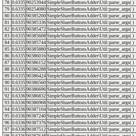
78
0.6335
90253944
SimpleShareButtonsAdder\Util::parse_args( )
79
0.6335
90254080
SimpleShareButtonsAdder\Util::parse_args( )
80
0.6335
90385200
SimpleShareButtonsAdder\Util::parse_args( )
81
0.6335
90385336
SimpleShareButtonsAdder\Util::parse_args( )
82
0.6335
90385472
SimpleShareButtonsAdder\Util::parse_args( )
83
0.6335
90385608
SimpleShareButtonsAdder\Util::parse_args( )
84
0.6335
90385744
SimpleShareButtonsAdder\Util::parse_args( )
85
0.6335
90385880
SimpleShareButtonsAdder\Util::parse_args( )
86
0.6335
90386016
SimpleShareButtonsAdder\Util::parse_args( )
87
0.6335
90386152
SimpleShareButtonsAdder\Util::parse_args( )
88
0.6335
90386288
SimpleShareButtonsAdder\Util::parse_args( )
89
0.6335
90386424
SimpleShareButtonsAdder\Util::parse_args( )
90
0.6335
90386560
SimpleShareButtonsAdder\Util::parse_args( )
91
0.6335
90386696
SimpleShareButtonsAdder\Util::parse_args( )
92
0.6336
90386832
SimpleShareButtonsAdder\Util::parse_args( )
93
0.6336
90386968
SimpleShareButtonsAdder\Util::parse_args( )
94
0.6336
90387104
SimpleShareButtonsAdder\Util::parse_args( )
95
0.6336
90387240
SimpleShareButtonsAdder\Util::parse_args( )
96
0.6336
90387376
SimpleShareButtonsAdder\Util::parse_args( )
97
0.6336
90387512
SimpleShareButtonsAdder\Util::parse_args( )
98
0.6336
90387648
SimpleShareButtonsAdder\Util::parse_args( )