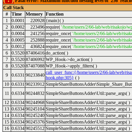
Fatal error: Maximum function nesting level of '256' reac
Call Stack
#
Time
Memory
Function
1
0.0001
220928
{main}( )
2
0.0002
223496
require(
'/home/users/2/66-lab/web/risakojo/w
3
0.0004
241256
require_once(
'/home/users/2/66-lab/web/risak
4
0.0005
252888
require_once(
'/home/users/2/66-lab/web/risak
5
0.0012
436824
require_once(
'/home/users/2/66-lab/web/risak
6
0.5520
87406416
do_action( )
7
0.5520
87406992
WP_Hook->do_action( )
8
0.5520
87407088
WP_Hook->apply_filters( )
call_user_func:{/home/users/2/66-lab/web/ris
9
0.6331
90233840
hook.php:305}
( )
10
0.6331
90233912
SimpleShareButtonsAdder\Simple_Share_Butt
11
0.6334
90244832
SimpleShareButtonsAdder\Util::parse_args( )
12
0.6334
90244968
SimpleShareButtonsAdder\Util::parse_args( )
13
0.6334
90245104
SimpleShareButtonsAdder\Util::parse_args( )
14
0.6334
90245240
SimpleShareButtonsAdder\Util::parse_args( )
15
0.6334
90245376
SimpleShareButtonsAdder\Util::parse_args( )
16
0.6334
90245512
SimpleShareButtonsAdder\Util::parse_args( )