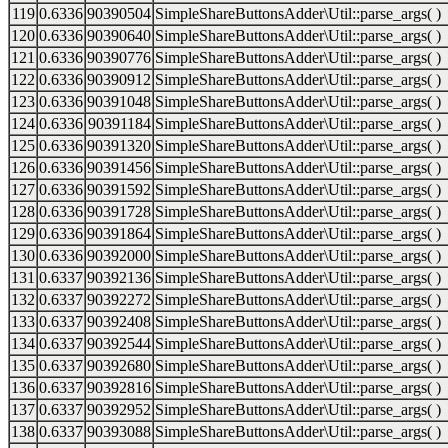
119
0.6336
90390504
SimpleShareButtonsAdder\Util::parse_args( )
120
0.6336
90390640
SimpleShareButtonsAdder\Util::parse_args( )
121
0.6336
90390776
SimpleShareButtonsAdder\Util::parse_args( )
122
0.6336
90390912
SimpleShareButtonsAdder\Util::parse_args( )
123
0.6336
90391048
SimpleShareButtonsAdder\Util::parse_args( )
124
0.6336
90391184
SimpleShareButtonsAdder\Util::parse_args( )
125
0.6336
90391320
SimpleShareButtonsAdder\Util::parse_args( )
126
0.6336
90391456
SimpleShareButtonsAdder\Util::parse_args( )
127
0.6336
90391592
SimpleShareButtonsAdder\Util::parse_args( )
128
0.6336
90391728
SimpleShareButtonsAdder\Util::parse_args( )
129
0.6336
90391864
SimpleShareButtonsAdder\Util::parse_args( )
130
0.6336
90392000
SimpleShareButtonsAdder\Util::parse_args( )
131
0.6337
90392136
SimpleShareButtonsAdder\Util::parse_args( )
132
0.6337
90392272
SimpleShareButtonsAdder\Util::parse_args( )
133
0.6337
90392408
SimpleShareButtonsAdder\Util::parse_args( )
134
0.6337
90392544
SimpleShareButtonsAdder\Util::parse_args( )
135
0.6337
90392680
SimpleShareButtonsAdder\Util::parse_args( )
136
0.6337
90392816
SimpleShareButtonsAdder\Util::parse_args( )
137
0.6337
90392952
SimpleShareButtonsAdder\Util::parse_args( )
138
0.6337
90393088
SimpleShareButtonsAdder\Util::parse_args( )