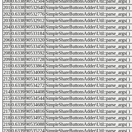
200
0.6338
90532504
SimpleShareButtonsAdder\Util::parse_args( )
201
0.6338
90532640
SimpleShareButtonsAdder\Util::parse_args( )
202
0.6338
90532776
SimpleShareButtonsAdder\Util::parse_args( )
203
0.6338
90532912
SimpleShareButtonsAdder\Util::parse_args( )
204
0.6338
90533048
SimpleShareButtonsAdder\Util::parse_args( )
205
0.6338
90533184
SimpleShareButtonsAdder\Util::parse_args( )
206
0.6338
90533320
SimpleShareButtonsAdder\Util::parse_args( )
207
0.6338
90533456
SimpleShareButtonsAdder\Util::parse_args( )
208
0.6338
90533592
SimpleShareButtonsAdder\Util::parse_args( )
209
0.6338
90533728
SimpleShareButtonsAdder\Util::parse_args( )
210
0.6338
90533864
SimpleShareButtonsAdder\Util::parse_args( )
211
0.6338
90534000
SimpleShareButtonsAdder\Util::parse_args( )
212
0.6338
90534136
SimpleShareButtonsAdder\Util::parse_args( )
213
0.6338
90534272
SimpleShareButtonsAdder\Util::parse_args( )
214
0.6339
90534408
SimpleShareButtonsAdder\Util::parse_args( )
215
0.6339
90534544
SimpleShareButtonsAdder\Util::parse_args( )
216
0.6339
90534680
SimpleShareButtonsAdder\Util::parse_args( )
217
0.6339
90534816
SimpleShareButtonsAdder\Util::parse_args( )
218
0.6339
90534952
SimpleShareButtonsAdder\Util::parse_args( )
219
0.6339
90535088
SimpleShareButtonsAdder\Util::parse_args( )
220
0.6339
90535224
SimpleShareButtonsAdder\Util::parse_args( )