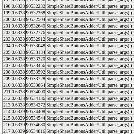
198
0.6338
90532232
SimpleShareButtonsAdder\Util::parse_args( )
199
0.6338
90532368
SimpleShareButtonsAdder\Util::parse_args( )
200
0.6338
90532504
SimpleShareButtonsAdder\Util::parse_args( )
201
0.6338
90532640
SimpleShareButtonsAdder\Util::parse_args( )
202
0.6338
90532776
SimpleShareButtonsAdder\Util::parse_args( )
203
0.6338
90532912
SimpleShareButtonsAdder\Util::parse_args( )
204
0.6338
90533048
SimpleShareButtonsAdder\Util::parse_args( )
205
0.6338
90533184
SimpleShareButtonsAdder\Util::parse_args( )
206
0.6338
90533320
SimpleShareButtonsAdder\Util::parse_args( )
207
0.6338
90533456
SimpleShareButtonsAdder\Util::parse_args( )
208
0.6338
90533592
SimpleShareButtonsAdder\Util::parse_args( )
209
0.6338
90533728
SimpleShareButtonsAdder\Util::parse_args( )
210
0.6338
90533864
SimpleShareButtonsAdder\Util::parse_args( )
211
0.6338
90534000
SimpleShareButtonsAdder\Util::parse_args( )
212
0.6338
90534136
SimpleShareButtonsAdder\Util::parse_args( )
213
0.6338
90534272
SimpleShareButtonsAdder\Util::parse_args( )
214
0.6339
90534408
SimpleShareButtonsAdder\Util::parse_args( )
215
0.6339
90534544
SimpleShareButtonsAdder\Util::parse_args( )
216
0.6339
90534680
SimpleShareButtonsAdder\Util::parse_args( )
217
0.6339
90534816
SimpleShareButtonsAdder\Util::parse_args( )