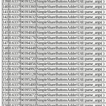
139
0.6337
90393224
SimpleShareButtonsAdder\Util::parse_args( )
140
0.6337
90393360
SimpleShareButtonsAdder\Util::parse_args( )
141
0.6337
90393496
SimpleShareButtonsAdder\Util::parse_args( )
142
0.6337
90393632
SimpleShareButtonsAdder\Util::parse_args( )
143
0.6337
90393768
SimpleShareButtonsAdder\Util::parse_args( )
144
0.6337
90393904
SimpleShareButtonsAdder\Util::parse_args( )
145
0.6337
90394040
SimpleShareButtonsAdder\Util::parse_args( )
146
0.6337
90394176
SimpleShareButtonsAdder\Util::parse_args( )
147
0.6337
90394312
SimpleShareButtonsAdder\Util::parse_args( )
148
0.6337
90394448
SimpleShareButtonsAdder\Util::parse_args( )
149
0.6337
90394584
SimpleShareButtonsAdder\Util::parse_args( )
150
0.6337
90394720
SimpleShareButtonsAdder\Util::parse_args( )
151
0.6337
90394856
SimpleShareButtonsAdder\Util::parse_args( )
152
0.6337
90394992
SimpleShareButtonsAdder\Util::parse_args( )
153
0.6337
90395128
SimpleShareButtonsAdder\Util::parse_args( )
154
0.6337
90395264
SimpleShareButtonsAdder\Util::parse_args( )
155
0.6337
90395400
SimpleShareButtonsAdder\Util::parse_args( )
156
0.6337
90395536
SimpleShareButtonsAdder\Util::parse_args( )
157
0.6337
90395672
SimpleShareButtonsAdder\Util::parse_args( )
158
0.6337
90395808
SimpleShareButtonsAdder\Util::parse_args( )
159
0.6337
90395944
SimpleShareButtonsAdder\Util::parse_args( )