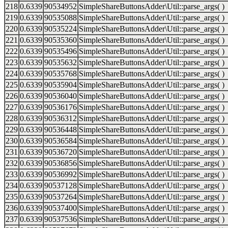
218
0.6339
90534952
SimpleShareButtonsAdder\Util::parse_args( )
219
0.6339
90535088
SimpleShareButtonsAdder\Util::parse_args( )
220
0.6339
90535224
SimpleShareButtonsAdder\Util::parse_args( )
221
0.6339
90535360
SimpleShareButtonsAdder\Util::parse_args( )
222
0.6339
90535496
SimpleShareButtonsAdder\Util::parse_args( )
223
0.6339
90535632
SimpleShareButtonsAdder\Util::parse_args( )
224
0.6339
90535768
SimpleShareButtonsAdder\Util::parse_args( )
225
0.6339
90535904
SimpleShareButtonsAdder\Util::parse_args( )
226
0.6339
90536040
SimpleShareButtonsAdder\Util::parse_args( )
227
0.6339
90536176
SimpleShareButtonsAdder\Util::parse_args( )
228
0.6339
90536312
SimpleShareButtonsAdder\Util::parse_args( )
229
0.6339
90536448
SimpleShareButtonsAdder\Util::parse_args( )
230
0.6339
90536584
SimpleShareButtonsAdder\Util::parse_args( )
231
0.6339
90536720
SimpleShareButtonsAdder\Util::parse_args( )
232
0.6339
90536856
SimpleShareButtonsAdder\Util::parse_args( )
233
0.6339
90536992
SimpleShareButtonsAdder\Util::parse_args( )
234
0.6339
90537128
SimpleShareButtonsAdder\Util::parse_args( )
235
0.6339
90537264
SimpleShareButtonsAdder\Util::parse_args( )
236
0.6339
90537400
SimpleShareButtonsAdder\Util::parse_args( )
237
0.6339
90537536
SimpleShareButtonsAdder\Util::parse_args( )