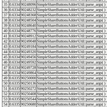
35
0.6334
90248096
SimpleShareButtonsAdder\Util::parse_args( )
36
0.6334
90248232
SimpleShareButtonsAdder\Util::parse_args( )
37
0.6334
90248368
SimpleShareButtonsAdder\Util::parse_args( )
38
0.6334
90248504
SimpleShareButtonsAdder\Util::parse_args( )
39
0.6334
90248640
SimpleShareButtonsAdder\Util::parse_args( )
40
0.6334
90248776
SimpleShareButtonsAdder\Util::parse_args( )
41
0.6334
90248912
SimpleShareButtonsAdder\Util::parse_args( )
42
0.6334
90249048
SimpleShareButtonsAdder\Util::parse_args( )
43
0.6334
90249184
SimpleShareButtonsAdder\Util::parse_args( )
44
0.6334
90249320
SimpleShareButtonsAdder\Util::parse_args( )
45
0.6334
90249456
SimpleShareButtonsAdder\Util::parse_args( )
46
0.6334
90249592
SimpleShareButtonsAdder\Util::parse_args( )
47
0.6334
90249728
SimpleShareButtonsAdder\Util::parse_args( )
48
0.6334
90249864
SimpleShareButtonsAdder\Util::parse_args( )
49
0.6335
90250000
SimpleShareButtonsAdder\Util::parse_args( )
50
0.6335
90250136
SimpleShareButtonsAdder\Util::parse_args( )
51
0.6335
90250272
SimpleShareButtonsAdder\Util::parse_args( )
52
0.6335
90250408
SimpleShareButtonsAdder\Util::parse_args( )
53
0.6335
90250544
SimpleShareButtonsAdder\Util::parse_args( )
54
0.6335
90250680
SimpleShareButtonsAdder\Util::parse_args( )