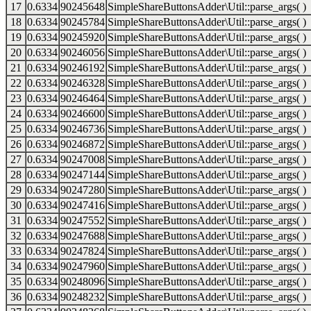
17
0.6334
90245648
SimpleShareButtonsAdder\Util::parse_args( )
18
0.6334
90245784
SimpleShareButtonsAdder\Util::parse_args( )
19
0.6334
90245920
SimpleShareButtonsAdder\Util::parse_args( )
20
0.6334
90246056
SimpleShareButtonsAdder\Util::parse_args( )
21
0.6334
90246192
SimpleShareButtonsAdder\Util::parse_args( )
22
0.6334
90246328
SimpleShareButtonsAdder\Util::parse_args( )
23
0.6334
90246464
SimpleShareButtonsAdder\Util::parse_args( )
24
0.6334
90246600
SimpleShareButtonsAdder\Util::parse_args( )
25
0.6334
90246736
SimpleShareButtonsAdder\Util::parse_args( )
26
0.6334
90246872
SimpleShareButtonsAdder\Util::parse_args( )
27
0.6334
90247008
SimpleShareButtonsAdder\Util::parse_args( )
28
0.6334
90247144
SimpleShareButtonsAdder\Util::parse_args( )
29
0.6334
90247280
SimpleShareButtonsAdder\Util::parse_args( )
30
0.6334
90247416
SimpleShareButtonsAdder\Util::parse_args( )
31
0.6334
90247552
SimpleShareButtonsAdder\Util::parse_args( )
32
0.6334
90247688
SimpleShareButtonsAdder\Util::parse_args( )
33
0.6334
90247824
SimpleShareButtonsAdder\Util::parse_args( )
34
0.6334
90247960
SimpleShareButtonsAdder\Util::parse_args( )
35
0.6334
90248096
SimpleShareButtonsAdder\Util::parse_args( )
36
0.6334
90248232
SimpleShareButtonsAdder\Util::parse_args( )