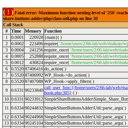
( ! )
Fatal error: Maximum function nesting level of '256' reach
share-buttons-adder/php/class-util.php on line
30
Call Stack
#
Time
Memory
Function
1
0.0001
220928
{main}( )
2
0.0002
223496
require(
'/home/users/2/66-lab/web/risakojo/w
3
0.0004
241256
require_once(
'/home/users/2/66-lab/web/risak
4
0.0005
252888
require_once(
'/home/users/2/66-lab/web/risak
5
0.0012
436824
require_once(
'/home/users/2/66-lab/web/risak
6
0.5520
87406416
do_action( )
7
0.5520
87406992
WP_Hook->do_action( )
8
0.5520
87407088
WP_Hook->apply_filters( )
call_user_func:{/home/users/2/66-lab/web/ris
9
0.6331
90233840
hook.php:305}
( )
10
0.6331
90233912
SimpleShareButtonsAdder\Simple_Share_Butt
11
0.6334
90244832
SimpleShareButtonsAdder\Util::parse_args( )
12
0.6334
90244968
SimpleShareButtonsAdder\Util::parse_args( )
13
0.6334
90245104
SimpleShareButtonsAdder\Util::parse_args( )