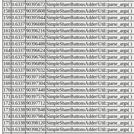
157
0.6337
90395672
SimpleShareButtonsAdder\Util::parse_args( )
158
0.6337
90395808
SimpleShareButtonsAdder\Util::parse_args( )
159
0.6337
90395944
SimpleShareButtonsAdder\Util::parse_args( )
160
0.6337
90396080
SimpleShareButtonsAdder\Util::parse_args( )
161
0.6337
90396216
SimpleShareButtonsAdder\Util::parse_args( )
162
0.6337
90396352
SimpleShareButtonsAdder\Util::parse_args( )
163
0.6337
90396488
SimpleShareButtonsAdder\Util::parse_args( )
164
0.6337
90396624
SimpleShareButtonsAdder\Util::parse_args( )
165
0.6337
90396760
SimpleShareButtonsAdder\Util::parse_args( )
166
0.6337
90396896
SimpleShareButtonsAdder\Util::parse_args( )
167
0.6337
90397032
SimpleShareButtonsAdder\Util::parse_args( )
168
0.6337
90397168
SimpleShareButtonsAdder\Util::parse_args( )
169
0.6337
90397304
SimpleShareButtonsAdder\Util::parse_args( )
170
0.6337
90397440
SimpleShareButtonsAdder\Util::parse_args( )
171
0.6337
90397576
SimpleShareButtonsAdder\Util::parse_args( )
172
0.6338
90397712
SimpleShareButtonsAdder\Util::parse_args( )
173
0.6338
90397848
SimpleShareButtonsAdder\Util::parse_args( )
174
0.6338
90397984
SimpleShareButtonsAdder\Util::parse_args( )
175
0.6338
90398120
SimpleShareButtonsAdder\Util::parse_args( )
176
0.6338
90398256
SimpleShareButtonsAdder\Util::parse_args( )