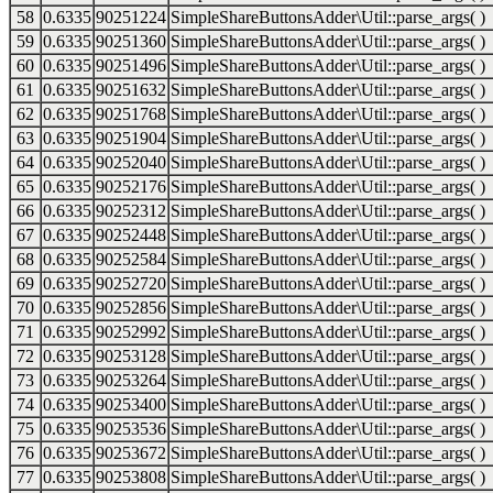
58
0.6335
90251224
SimpleShareButtonsAdder\Util::parse_args( )
59
0.6335
90251360
SimpleShareButtonsAdder\Util::parse_args( )
60
0.6335
90251496
SimpleShareButtonsAdder\Util::parse_args( )
61
0.6335
90251632
SimpleShareButtonsAdder\Util::parse_args( )
62
0.6335
90251768
SimpleShareButtonsAdder\Util::parse_args( )
63
0.6335
90251904
SimpleShareButtonsAdder\Util::parse_args( )
64
0.6335
90252040
SimpleShareButtonsAdder\Util::parse_args( )
65
0.6335
90252176
SimpleShareButtonsAdder\Util::parse_args( )
66
0.6335
90252312
SimpleShareButtonsAdder\Util::parse_args( )
67
0.6335
90252448
SimpleShareButtonsAdder\Util::parse_args( )
68
0.6335
90252584
SimpleShareButtonsAdder\Util::parse_args( )
69
0.6335
90252720
SimpleShareButtonsAdder\Util::parse_args( )
70
0.6335
90252856
SimpleShareButtonsAdder\Util::parse_args( )
71
0.6335
90252992
SimpleShareButtonsAdder\Util::parse_args( )
72
0.6335
90253128
SimpleShareButtonsAdder\Util::parse_args( )
73
0.6335
90253264
SimpleShareButtonsAdder\Util::parse_args( )
74
0.6335
90253400
SimpleShareButtonsAdder\Util::parse_args( )
75
0.6335
90253536
SimpleShareButtonsAdder\Util::parse_args( )
76
0.6335
90253672
SimpleShareButtonsAdder\Util::parse_args( )
77
0.6335
90253808
SimpleShareButtonsAdder\Util::parse_args( )