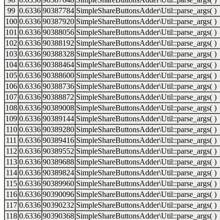
99
0.6336
90387784
SimpleShareButtonsAdder\Util::parse_args( )
100
0.6336
90387920
SimpleShareButtonsAdder\Util::parse_args( )
101
0.6336
90388056
SimpleShareButtonsAdder\Util::parse_args( )
102
0.6336
90388192
SimpleShareButtonsAdder\Util::parse_args( )
103
0.6336
90388328
SimpleShareButtonsAdder\Util::parse_args( )
104
0.6336
90388464
SimpleShareButtonsAdder\Util::parse_args( )
105
0.6336
90388600
SimpleShareButtonsAdder\Util::parse_args( )
106
0.6336
90388736
SimpleShareButtonsAdder\Util::parse_args( )
107
0.6336
90388872
SimpleShareButtonsAdder\Util::parse_args( )
108
0.6336
90389008
SimpleShareButtonsAdder\Util::parse_args( )
109
0.6336
90389144
SimpleShareButtonsAdder\Util::parse_args( )
110
0.6336
90389280
SimpleShareButtonsAdder\Util::parse_args( )
111
0.6336
90389416
SimpleShareButtonsAdder\Util::parse_args( )
112
0.6336
90389552
SimpleShareButtonsAdder\Util::parse_args( )
113
0.6336
90389688
SimpleShareButtonsAdder\Util::parse_args( )
114
0.6336
90389824
SimpleShareButtonsAdder\Util::parse_args( )
115
0.6336
90389960
SimpleShareButtonsAdder\Util::parse_args( )
116
0.6336
90390096
SimpleShareButtonsAdder\Util::parse_args( )
117
0.6336
90390232
SimpleShareButtonsAdder\Util::parse_args( )
118
0.6336
90390368
SimpleShareButtonsAdder\Util::parse_args( )