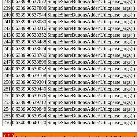
238
0.6339
90537672
SimpleShareButtonsAdder\Util::parse_args( )
239
0.6339
90537808
SimpleShareButtonsAdder\Util::parse_args( )
240
0.6339
90537944
SimpleShareButtonsAdder\Util::parse_args( )
241
0.6339
90538080
SimpleShareButtonsAdder\Util::parse_args( )
242
0.6339
90538216
SimpleShareButtonsAdder\Util::parse_args( )
243
0.6339
90538352
SimpleShareButtonsAdder\Util::parse_args( )
244
0.6339
90538488
SimpleShareButtonsAdder\Util::parse_args( )
245
0.6339
90538624
SimpleShareButtonsAdder\Util::parse_args( )
246
0.6339
90538760
SimpleShareButtonsAdder\Util::parse_args( )
247
0.6339
90538896
SimpleShareButtonsAdder\Util::parse_args( )
248
0.6339
90539032
SimpleShareButtonsAdder\Util::parse_args( )
249
0.6339
90539168
SimpleShareButtonsAdder\Util::parse_args( )
250
0.6339
90539304
SimpleShareButtonsAdder\Util::parse_args( )
251
0.6339
90539440
SimpleShareButtonsAdder\Util::parse_args( )
252
0.6339
90539576
SimpleShareButtonsAdder\Util::parse_args( )
253
0.6339
90539712
SimpleShareButtonsAdder\Util::parse_args( )
254
0.6339
90539848
SimpleShareButtonsAdder\Util::parse_args( )
255
0.6340
90539984
SimpleShareButtonsAdder\Util::parse_args( )
256
0.6340
90540120
SimpleShareButtonsAdder\Util::parse_args( )
( ! )