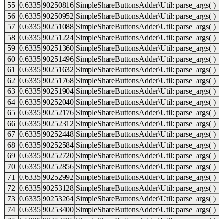
55
0.6335
90250816
SimpleShareButtonsAdder\Util::parse_args( )
56
0.6335
90250952
SimpleShareButtonsAdder\Util::parse_args( )
57
0.6335
90251088
SimpleShareButtonsAdder\Util::parse_args( )
58
0.6335
90251224
SimpleShareButtonsAdder\Util::parse_args( )
59
0.6335
90251360
SimpleShareButtonsAdder\Util::parse_args( )
60
0.6335
90251496
SimpleShareButtonsAdder\Util::parse_args( )
61
0.6335
90251632
SimpleShareButtonsAdder\Util::parse_args( )
62
0.6335
90251768
SimpleShareButtonsAdder\Util::parse_args( )
63
0.6335
90251904
SimpleShareButtonsAdder\Util::parse_args( )
64
0.6335
90252040
SimpleShareButtonsAdder\Util::parse_args( )
65
0.6335
90252176
SimpleShareButtonsAdder\Util::parse_args( )
66
0.6335
90252312
SimpleShareButtonsAdder\Util::parse_args( )
67
0.6335
90252448
SimpleShareButtonsAdder\Util::parse_args( )
68
0.6335
90252584
SimpleShareButtonsAdder\Util::parse_args( )
69
0.6335
90252720
SimpleShareButtonsAdder\Util::parse_args( )
70
0.6335
90252856
SimpleShareButtonsAdder\Util::parse_args( )
71
0.6335
90252992
SimpleShareButtonsAdder\Util::parse_args( )
72
0.6335
90253128
SimpleShareButtonsAdder\Util::parse_args( )
73
0.6335
90253264
SimpleShareButtonsAdder\Util::parse_args( )
74
0.6335
90253400
SimpleShareButtonsAdder\Util::parse_args( )