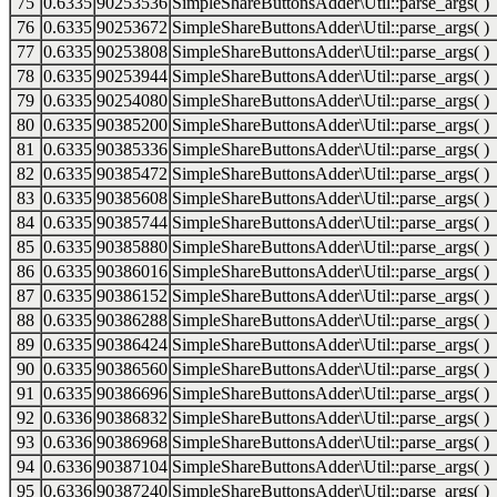
75
0.6335
90253536
SimpleShareButtonsAdder\Util::parse_args( )
76
0.6335
90253672
SimpleShareButtonsAdder\Util::parse_args( )
77
0.6335
90253808
SimpleShareButtonsAdder\Util::parse_args( )
78
0.6335
90253944
SimpleShareButtonsAdder\Util::parse_args( )
79
0.6335
90254080
SimpleShareButtonsAdder\Util::parse_args( )
80
0.6335
90385200
SimpleShareButtonsAdder\Util::parse_args( )
81
0.6335
90385336
SimpleShareButtonsAdder\Util::parse_args( )
82
0.6335
90385472
SimpleShareButtonsAdder\Util::parse_args( )
83
0.6335
90385608
SimpleShareButtonsAdder\Util::parse_args( )
84
0.6335
90385744
SimpleShareButtonsAdder\Util::parse_args( )
85
0.6335
90385880
SimpleShareButtonsAdder\Util::parse_args( )
86
0.6335
90386016
SimpleShareButtonsAdder\Util::parse_args( )
87
0.6335
90386152
SimpleShareButtonsAdder\Util::parse_args( )
88
0.6335
90386288
SimpleShareButtonsAdder\Util::parse_args( )
89
0.6335
90386424
SimpleShareButtonsAdder\Util::parse_args( )
90
0.6335
90386560
SimpleShareButtonsAdder\Util::parse_args( )
91
0.6335
90386696
SimpleShareButtonsAdder\Util::parse_args( )
92
0.6336
90386832
SimpleShareButtonsAdder\Util::parse_args( )
93
0.6336
90386968
SimpleShareButtonsAdder\Util::parse_args( )
94
0.6336
90387104
SimpleShareButtonsAdder\Util::parse_args( )
95
0.6336
90387240
SimpleShareButtonsAdder\Util::parse_args( )