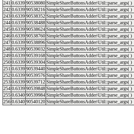
241
0.6339
90538080
SimpleShareButtonsAdder\Util::parse_args( )
242
0.6339
90538216
SimpleShareButtonsAdder\Util::parse_args( )
243
0.6339
90538352
SimpleShareButtonsAdder\Util::parse_args( )
244
0.6339
90538488
SimpleShareButtonsAdder\Util::parse_args( )
245
0.6339
90538624
SimpleShareButtonsAdder\Util::parse_args( )
246
0.6339
90538760
SimpleShareButtonsAdder\Util::parse_args( )
247
0.6339
90538896
SimpleShareButtonsAdder\Util::parse_args( )
248
0.6339
90539032
SimpleShareButtonsAdder\Util::parse_args( )
249
0.6339
90539168
SimpleShareButtonsAdder\Util::parse_args( )
250
0.6339
90539304
SimpleShareButtonsAdder\Util::parse_args( )
251
0.6339
90539440
SimpleShareButtonsAdder\Util::parse_args( )
252
0.6339
90539576
SimpleShareButtonsAdder\Util::parse_args( )
253
0.6339
90539712
SimpleShareButtonsAdder\Util::parse_args( )
254
0.6339
90539848
SimpleShareButtonsAdder\Util::parse_args( )
255
0.6340
90539984
SimpleShareButtonsAdder\Util::parse_args( )
256
0.6340
90540120
SimpleShareButtonsAdder\Util::parse_args( )