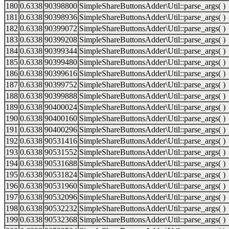
180
0.6338
90398800
SimpleShareButtonsAdder\Util::parse_args( )
181
0.6338
90398936
SimpleShareButtonsAdder\Util::parse_args( )
182
0.6338
90399072
SimpleShareButtonsAdder\Util::parse_args( )
183
0.6338
90399208
SimpleShareButtonsAdder\Util::parse_args( )
184
0.6338
90399344
SimpleShareButtonsAdder\Util::parse_args( )
185
0.6338
90399480
SimpleShareButtonsAdder\Util::parse_args( )
186
0.6338
90399616
SimpleShareButtonsAdder\Util::parse_args( )
187
0.6338
90399752
SimpleShareButtonsAdder\Util::parse_args( )
188
0.6338
90399888
SimpleShareButtonsAdder\Util::parse_args( )
189
0.6338
90400024
SimpleShareButtonsAdder\Util::parse_args( )
190
0.6338
90400160
SimpleShareButtonsAdder\Util::parse_args( )
191
0.6338
90400296
SimpleShareButtonsAdder\Util::parse_args( )
192
0.6338
90531416
SimpleShareButtonsAdder\Util::parse_args( )
193
0.6338
90531552
SimpleShareButtonsAdder\Util::parse_args( )
194
0.6338
90531688
SimpleShareButtonsAdder\Util::parse_args( )
195
0.6338
90531824
SimpleShareButtonsAdder\Util::parse_args( )
196
0.6338
90531960
SimpleShareButtonsAdder\Util::parse_args( )
197
0.6338
90532096
SimpleShareButtonsAdder\Util::parse_args( )
198
0.6338
90532232
SimpleShareButtonsAdder\Util::parse_args( )
199
0.6338
90532368
SimpleShareButtonsAdder\Util::parse_args( )