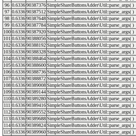
96
0.6336
90387376
SimpleShareButtonsAdder\Util::parse_args( )
97
0.6336
90387512
SimpleShareButtonsAdder\Util::parse_args( )
98
0.6336
90387648
SimpleShareButtonsAdder\Util::parse_args( )
99
0.6336
90387784
SimpleShareButtonsAdder\Util::parse_args( )
100
0.6336
90387920
SimpleShareButtonsAdder\Util::parse_args( )
101
0.6336
90388056
SimpleShareButtonsAdder\Util::parse_args( )
102
0.6336
90388192
SimpleShareButtonsAdder\Util::parse_args( )
103
0.6336
90388328
SimpleShareButtonsAdder\Util::parse_args( )
104
0.6336
90388464
SimpleShareButtonsAdder\Util::parse_args( )
105
0.6336
90388600
SimpleShareButtonsAdder\Util::parse_args( )
106
0.6336
90388736
SimpleShareButtonsAdder\Util::parse_args( )
107
0.6336
90388872
SimpleShareButtonsAdder\Util::parse_args( )
108
0.6336
90389008
SimpleShareButtonsAdder\Util::parse_args( )
109
0.6336
90389144
SimpleShareButtonsAdder\Util::parse_args( )
110
0.6336
90389280
SimpleShareButtonsAdder\Util::parse_args( )
111
0.6336
90389416
SimpleShareButtonsAdder\Util::parse_args( )
112
0.6336
90389552
SimpleShareButtonsAdder\Util::parse_args( )
113
0.6336
90389688
SimpleShareButtonsAdder\Util::parse_args( )
114
0.6336
90389824
SimpleShareButtonsAdder\Util::parse_args( )
115
0.6336
90389960
SimpleShareButtonsAdder\Util::parse_args( )