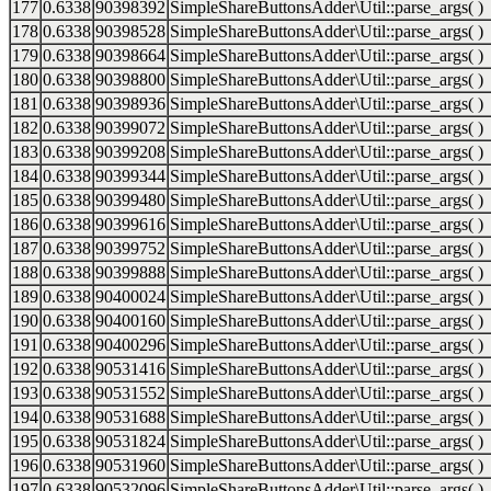
177
0.6338
90398392
SimpleShareButtonsAdder\Util::parse_args( )
178
0.6338
90398528
SimpleShareButtonsAdder\Util::parse_args( )
179
0.6338
90398664
SimpleShareButtonsAdder\Util::parse_args( )
180
0.6338
90398800
SimpleShareButtonsAdder\Util::parse_args( )
181
0.6338
90398936
SimpleShareButtonsAdder\Util::parse_args( )
182
0.6338
90399072
SimpleShareButtonsAdder\Util::parse_args( )
183
0.6338
90399208
SimpleShareButtonsAdder\Util::parse_args( )
184
0.6338
90399344
SimpleShareButtonsAdder\Util::parse_args( )
185
0.6338
90399480
SimpleShareButtonsAdder\Util::parse_args( )
186
0.6338
90399616
SimpleShareButtonsAdder\Util::parse_args( )
187
0.6338
90399752
SimpleShareButtonsAdder\Util::parse_args( )
188
0.6338
90399888
SimpleShareButtonsAdder\Util::parse_args( )
189
0.6338
90400024
SimpleShareButtonsAdder\Util::parse_args( )
190
0.6338
90400160
SimpleShareButtonsAdder\Util::parse_args( )
191
0.6338
90400296
SimpleShareButtonsAdder\Util::parse_args( )
192
0.6338
90531416
SimpleShareButtonsAdder\Util::parse_args( )
193
0.6338
90531552
SimpleShareButtonsAdder\Util::parse_args( )
194
0.6338
90531688
SimpleShareButtonsAdder\Util::parse_args( )
195
0.6338
90531824
SimpleShareButtonsAdder\Util::parse_args( )
196
0.6338
90531960
SimpleShareButtonsAdder\Util::parse_args( )
197
0.6338
90532096
SimpleShareButtonsAdder\Util::parse_args( )