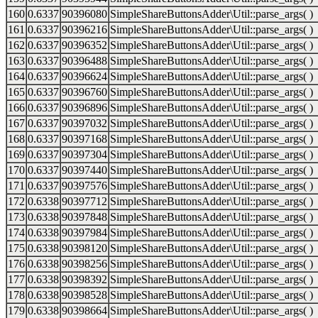
160
0.6337
90396080
SimpleShareButtonsAdder\Util::parse_args( )
161
0.6337
90396216
SimpleShareButtonsAdder\Util::parse_args( )
162
0.6337
90396352
SimpleShareButtonsAdder\Util::parse_args( )
163
0.6337
90396488
SimpleShareButtonsAdder\Util::parse_args( )
164
0.6337
90396624
SimpleShareButtonsAdder\Util::parse_args( )
165
0.6337
90396760
SimpleShareButtonsAdder\Util::parse_args( )
166
0.6337
90396896
SimpleShareButtonsAdder\Util::parse_args( )
167
0.6337
90397032
SimpleShareButtonsAdder\Util::parse_args( )
168
0.6337
90397168
SimpleShareButtonsAdder\Util::parse_args( )
169
0.6337
90397304
SimpleShareButtonsAdder\Util::parse_args( )
170
0.6337
90397440
SimpleShareButtonsAdder\Util::parse_args( )
171
0.6337
90397576
SimpleShareButtonsAdder\Util::parse_args( )
172
0.6338
90397712
SimpleShareButtonsAdder\Util::parse_args( )
173
0.6338
90397848
SimpleShareButtonsAdder\Util::parse_args( )
174
0.6338
90397984
SimpleShareButtonsAdder\Util::parse_args( )
175
0.6338
90398120
SimpleShareButtonsAdder\Util::parse_args( )
176
0.6338
90398256
SimpleShareButtonsAdder\Util::parse_args( )
177
0.6338
90398392
SimpleShareButtonsAdder\Util::parse_args( )
178
0.6338
90398528
SimpleShareButtonsAdder\Util::parse_args( )
179
0.6338
90398664
SimpleShareButtonsAdder\Util::parse_args( )