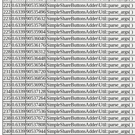
221
0.6339
90535360
SimpleShareButtonsAdder\Util::parse_args( )
222
0.6339
90535496
SimpleShareButtonsAdder\Util::parse_args( )
223
0.6339
90535632
SimpleShareButtonsAdder\Util::parse_args( )
224
0.6339
90535768
SimpleShareButtonsAdder\Util::parse_args( )
225
0.6339
90535904
SimpleShareButtonsAdder\Util::parse_args( )
226
0.6339
90536040
SimpleShareButtonsAdder\Util::parse_args( )
227
0.6339
90536176
SimpleShareButtonsAdder\Util::parse_args( )
228
0.6339
90536312
SimpleShareButtonsAdder\Util::parse_args( )
229
0.6339
90536448
SimpleShareButtonsAdder\Util::parse_args( )
230
0.6339
90536584
SimpleShareButtonsAdder\Util::parse_args( )
231
0.6339
90536720
SimpleShareButtonsAdder\Util::parse_args( )
232
0.6339
90536856
SimpleShareButtonsAdder\Util::parse_args( )
233
0.6339
90536992
SimpleShareButtonsAdder\Util::parse_args( )
234
0.6339
90537128
SimpleShareButtonsAdder\Util::parse_args( )
235
0.6339
90537264
SimpleShareButtonsAdder\Util::parse_args( )
236
0.6339
90537400
SimpleShareButtonsAdder\Util::parse_args( )
237
0.6339
90537536
SimpleShareButtonsAdder\Util::parse_args( )
238
0.6339
90537672
SimpleShareButtonsAdder\Util::parse_args( )
239
0.6339
90537808
SimpleShareButtonsAdder\Util::parse_args( )
240
0.6339
90537944
SimpleShareButtonsAdder\Util::parse_args( )