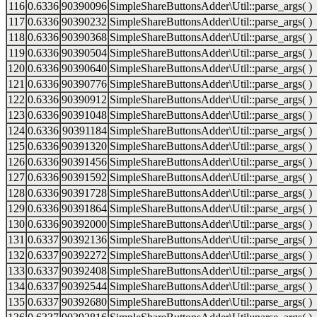
116
0.6336
90390096
SimpleShareButtonsAdder\Util::parse_args( )
117
0.6336
90390232
SimpleShareButtonsAdder\Util::parse_args( )
118
0.6336
90390368
SimpleShareButtonsAdder\Util::parse_args( )
119
0.6336
90390504
SimpleShareButtonsAdder\Util::parse_args( )
120
0.6336
90390640
SimpleShareButtonsAdder\Util::parse_args( )
121
0.6336
90390776
SimpleShareButtonsAdder\Util::parse_args( )
122
0.6336
90390912
SimpleShareButtonsAdder\Util::parse_args( )
123
0.6336
90391048
SimpleShareButtonsAdder\Util::parse_args( )
124
0.6336
90391184
SimpleShareButtonsAdder\Util::parse_args( )
125
0.6336
90391320
SimpleShareButtonsAdder\Util::parse_args( )
126
0.6336
90391456
SimpleShareButtonsAdder\Util::parse_args( )
127
0.6336
90391592
SimpleShareButtonsAdder\Util::parse_args( )
128
0.6336
90391728
SimpleShareButtonsAdder\Util::parse_args( )
129
0.6336
90391864
SimpleShareButtonsAdder\Util::parse_args( )
130
0.6336
90392000
SimpleShareButtonsAdder\Util::parse_args( )
131
0.6337
90392136
SimpleShareButtonsAdder\Util::parse_args( )
132
0.6337
90392272
SimpleShareButtonsAdder\Util::parse_args( )
133
0.6337
90392408
SimpleShareButtonsAdder\Util::parse_args( )
134
0.6337
90392544
SimpleShareButtonsAdder\Util::parse_args( )
135
0.6337
90392680
SimpleShareButtonsAdder\Util::parse_args( )