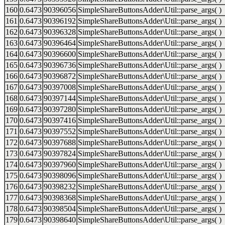
160
0.6473
90396056
SimpleShareButtonsAdder\Util::parse_args( )
161
0.6473
90396192
SimpleShareButtonsAdder\Util::parse_args( )
162
0.6473
90396328
SimpleShareButtonsAdder\Util::parse_args( )
163
0.6473
90396464
SimpleShareButtonsAdder\Util::parse_args( )
164
0.6473
90396600
SimpleShareButtonsAdder\Util::parse_args( )
165
0.6473
90396736
SimpleShareButtonsAdder\Util::parse_args( )
166
0.6473
90396872
SimpleShareButtonsAdder\Util::parse_args( )
167
0.6473
90397008
SimpleShareButtonsAdder\Util::parse_args( )
168
0.6473
90397144
SimpleShareButtonsAdder\Util::parse_args( )
169
0.6473
90397280
SimpleShareButtonsAdder\Util::parse_args( )
170
0.6473
90397416
SimpleShareButtonsAdder\Util::parse_args( )
171
0.6473
90397552
SimpleShareButtonsAdder\Util::parse_args( )
172
0.6473
90397688
SimpleShareButtonsAdder\Util::parse_args( )
173
0.6473
90397824
SimpleShareButtonsAdder\Util::parse_args( )
174
0.6473
90397960
SimpleShareButtonsAdder\Util::parse_args( )
175
0.6473
90398096
SimpleShareButtonsAdder\Util::parse_args( )
176
0.6473
90398232
SimpleShareButtonsAdder\Util::parse_args( )
177
0.6473
90398368
SimpleShareButtonsAdder\Util::parse_args( )
178
0.6473
90398504
SimpleShareButtonsAdder\Util::parse_args( )
179
0.6473
90398640
SimpleShareButtonsAdder\Util::parse_args( )