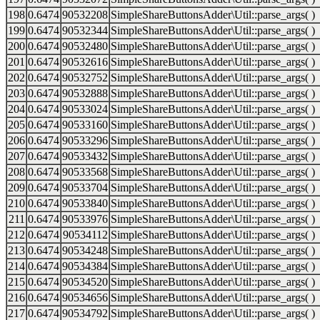
198
0.6474
90532208
SimpleShareButtonsAdder\Util::parse_args( )
199
0.6474
90532344
SimpleShareButtonsAdder\Util::parse_args( )
200
0.6474
90532480
SimpleShareButtonsAdder\Util::parse_args( )
201
0.6474
90532616
SimpleShareButtonsAdder\Util::parse_args( )
202
0.6474
90532752
SimpleShareButtonsAdder\Util::parse_args( )
203
0.6474
90532888
SimpleShareButtonsAdder\Util::parse_args( )
204
0.6474
90533024
SimpleShareButtonsAdder\Util::parse_args( )
205
0.6474
90533160
SimpleShareButtonsAdder\Util::parse_args( )
206
0.6474
90533296
SimpleShareButtonsAdder\Util::parse_args( )
207
0.6474
90533432
SimpleShareButtonsAdder\Util::parse_args( )
208
0.6474
90533568
SimpleShareButtonsAdder\Util::parse_args( )
209
0.6474
90533704
SimpleShareButtonsAdder\Util::parse_args( )
210
0.6474
90533840
SimpleShareButtonsAdder\Util::parse_args( )
211
0.6474
90533976
SimpleShareButtonsAdder\Util::parse_args( )
212
0.6474
90534112
SimpleShareButtonsAdder\Util::parse_args( )
213
0.6474
90534248
SimpleShareButtonsAdder\Util::parse_args( )
214
0.6474
90534384
SimpleShareButtonsAdder\Util::parse_args( )
215
0.6474
90534520
SimpleShareButtonsAdder\Util::parse_args( )
216
0.6474
90534656
SimpleShareButtonsAdder\Util::parse_args( )
217
0.6474
90534792
SimpleShareButtonsAdder\Util::parse_args( )