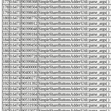
177
0.6473
90398368
SimpleShareButtonsAdder\Util::parse_args( )
178
0.6473
90398504
SimpleShareButtonsAdder\Util::parse_args( )
179
0.6473
90398640
SimpleShareButtonsAdder\Util::parse_args( )
180
0.6473
90398776
SimpleShareButtonsAdder\Util::parse_args( )
181
0.6473
90398912
SimpleShareButtonsAdder\Util::parse_args( )
182
0.6473
90399048
SimpleShareButtonsAdder\Util::parse_args( )
183
0.6474
90399184
SimpleShareButtonsAdder\Util::parse_args( )
184
0.6474
90399320
SimpleShareButtonsAdder\Util::parse_args( )
185
0.6474
90399456
SimpleShareButtonsAdder\Util::parse_args( )
186
0.6474
90399592
SimpleShareButtonsAdder\Util::parse_args( )
187
0.6474
90399728
SimpleShareButtonsAdder\Util::parse_args( )
188
0.6474
90399864
SimpleShareButtonsAdder\Util::parse_args( )
189
0.6474
90400000
SimpleShareButtonsAdder\Util::parse_args( )
190
0.6474
90400136
SimpleShareButtonsAdder\Util::parse_args( )
191
0.6474
90400272
SimpleShareButtonsAdder\Util::parse_args( )
192
0.6474
90531392
SimpleShareButtonsAdder\Util::parse_args( )
193
0.6474
90531528
SimpleShareButtonsAdder\Util::parse_args( )
194
0.6474
90531664
SimpleShareButtonsAdder\Util::parse_args( )
195
0.6474
90531800
SimpleShareButtonsAdder\Util::parse_args( )
196
0.6474
90531936
SimpleShareButtonsAdder\Util::parse_args( )
197
0.6474
90532072
SimpleShareButtonsAdder\Util::parse_args( )