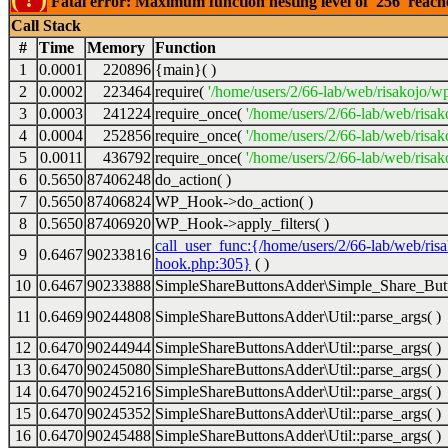
Fatal error: Maximum function nesting level of '256' reac
Call Stack
#
Time
Memory
Function
1
0.0001
220896
{main}( )
2
0.0002
223464
require(
'/home/users/2/66-lab/web/risakojo/w
3
0.0003
241224
require_once(
'/home/users/2/66-lab/web/risak
4
0.0004
252856
require_once(
'/home/users/2/66-lab/web/risak
5
0.0011
436792
require_once(
'/home/users/2/66-lab/web/risak
6
0.5650
87406248
do_action( )
7
0.5650
87406824
WP_Hook->do_action( )
8
0.5650
87406920
WP_Hook->apply_filters( )
call_user_func:{/home/users/2/66-lab/web/ris
9
0.6467
90233816
hook.php:305}
( )
10
0.6467
90233888
SimpleShareButtonsAdder\Simple_Share_Butt
11
0.6469
90244808
SimpleShareButtonsAdder\Util::parse_args( )
12
0.6470
90244944
SimpleShareButtonsAdder\Util::parse_args( )
13
0.6470
90245080
SimpleShareButtonsAdder\Util::parse_args( )
14
0.6470
90245216
SimpleShareButtonsAdder\Util::parse_args( )
15
0.6470
90245352
SimpleShareButtonsAdder\Util::parse_args( )
16
0.6470
90245488
SimpleShareButtonsAdder\Util::parse_args( )