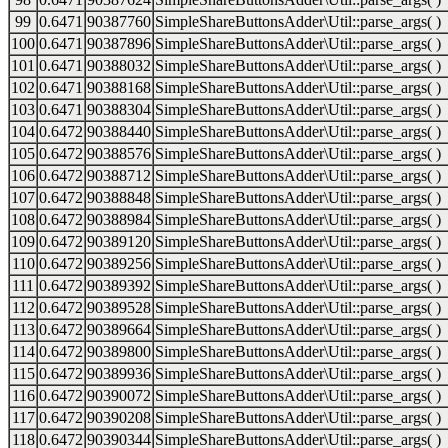
99
0.6471
90387760
SimpleShareButtonsAdder\Util::parse_args( )
100
0.6471
90387896
SimpleShareButtonsAdder\Util::parse_args( )
101
0.6471
90388032
SimpleShareButtonsAdder\Util::parse_args( )
102
0.6471
90388168
SimpleShareButtonsAdder\Util::parse_args( )
103
0.6471
90388304
SimpleShareButtonsAdder\Util::parse_args( )
104
0.6472
90388440
SimpleShareButtonsAdder\Util::parse_args( )
105
0.6472
90388576
SimpleShareButtonsAdder\Util::parse_args( )
106
0.6472
90388712
SimpleShareButtonsAdder\Util::parse_args( )
107
0.6472
90388848
SimpleShareButtonsAdder\Util::parse_args( )
108
0.6472
90388984
SimpleShareButtonsAdder\Util::parse_args( )
109
0.6472
90389120
SimpleShareButtonsAdder\Util::parse_args( )
110
0.6472
90389256
SimpleShareButtonsAdder\Util::parse_args( )
111
0.6472
90389392
SimpleShareButtonsAdder\Util::parse_args( )
112
0.6472
90389528
SimpleShareButtonsAdder\Util::parse_args( )
113
0.6472
90389664
SimpleShareButtonsAdder\Util::parse_args( )
114
0.6472
90389800
SimpleShareButtonsAdder\Util::parse_args( )
115
0.6472
90389936
SimpleShareButtonsAdder\Util::parse_args( )
116
0.6472
90390072
SimpleShareButtonsAdder\Util::parse_args( )
117
0.6472
90390208
SimpleShareButtonsAdder\Util::parse_args( )
118
0.6472
90390344
SimpleShareButtonsAdder\Util::parse_args( )