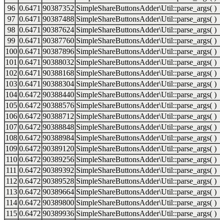
96
0.6471
90387352
SimpleShareButtonsAdder\Util::parse_args( )
97
0.6471
90387488
SimpleShareButtonsAdder\Util::parse_args( )
98
0.6471
90387624
SimpleShareButtonsAdder\Util::parse_args( )
99
0.6471
90387760
SimpleShareButtonsAdder\Util::parse_args( )
100
0.6471
90387896
SimpleShareButtonsAdder\Util::parse_args( )
101
0.6471
90388032
SimpleShareButtonsAdder\Util::parse_args( )
102
0.6471
90388168
SimpleShareButtonsAdder\Util::parse_args( )
103
0.6471
90388304
SimpleShareButtonsAdder\Util::parse_args( )
104
0.6472
90388440
SimpleShareButtonsAdder\Util::parse_args( )
105
0.6472
90388576
SimpleShareButtonsAdder\Util::parse_args( )
106
0.6472
90388712
SimpleShareButtonsAdder\Util::parse_args( )
107
0.6472
90388848
SimpleShareButtonsAdder\Util::parse_args( )
108
0.6472
90388984
SimpleShareButtonsAdder\Util::parse_args( )
109
0.6472
90389120
SimpleShareButtonsAdder\Util::parse_args( )
110
0.6472
90389256
SimpleShareButtonsAdder\Util::parse_args( )
111
0.6472
90389392
SimpleShareButtonsAdder\Util::parse_args( )
112
0.6472
90389528
SimpleShareButtonsAdder\Util::parse_args( )
113
0.6472
90389664
SimpleShareButtonsAdder\Util::parse_args( )
114
0.6472
90389800
SimpleShareButtonsAdder\Util::parse_args( )
115
0.6472
90389936
SimpleShareButtonsAdder\Util::parse_args( )