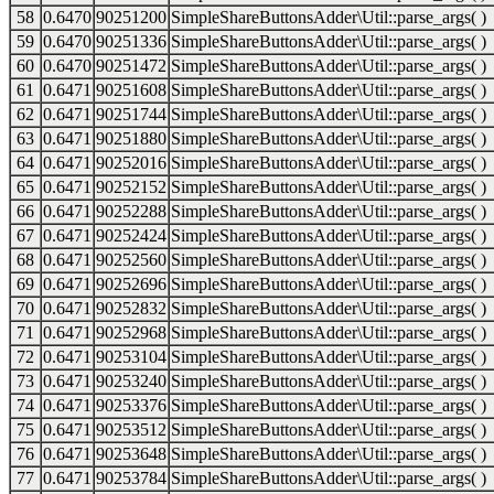
58
0.6470
90251200
SimpleShareButtonsAdder\Util::parse_args( )
59
0.6470
90251336
SimpleShareButtonsAdder\Util::parse_args( )
60
0.6470
90251472
SimpleShareButtonsAdder\Util::parse_args( )
61
0.6471
90251608
SimpleShareButtonsAdder\Util::parse_args( )
62
0.6471
90251744
SimpleShareButtonsAdder\Util::parse_args( )
63
0.6471
90251880
SimpleShareButtonsAdder\Util::parse_args( )
64
0.6471
90252016
SimpleShareButtonsAdder\Util::parse_args( )
65
0.6471
90252152
SimpleShareButtonsAdder\Util::parse_args( )
66
0.6471
90252288
SimpleShareButtonsAdder\Util::parse_args( )
67
0.6471
90252424
SimpleShareButtonsAdder\Util::parse_args( )
68
0.6471
90252560
SimpleShareButtonsAdder\Util::parse_args( )
69
0.6471
90252696
SimpleShareButtonsAdder\Util::parse_args( )
70
0.6471
90252832
SimpleShareButtonsAdder\Util::parse_args( )
71
0.6471
90252968
SimpleShareButtonsAdder\Util::parse_args( )
72
0.6471
90253104
SimpleShareButtonsAdder\Util::parse_args( )
73
0.6471
90253240
SimpleShareButtonsAdder\Util::parse_args( )
74
0.6471
90253376
SimpleShareButtonsAdder\Util::parse_args( )
75
0.6471
90253512
SimpleShareButtonsAdder\Util::parse_args( )
76
0.6471
90253648
SimpleShareButtonsAdder\Util::parse_args( )
77
0.6471
90253784
SimpleShareButtonsAdder\Util::parse_args( )