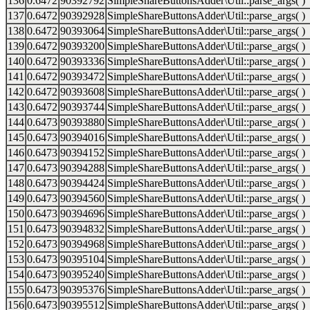
136
0.6472
90392792
SimpleShareButtonsAdder\Util::parse_args( )
137
0.6472
90392928
SimpleShareButtonsAdder\Util::parse_args( )
138
0.6472
90393064
SimpleShareButtonsAdder\Util::parse_args( )
139
0.6472
90393200
SimpleShareButtonsAdder\Util::parse_args( )
140
0.6472
90393336
SimpleShareButtonsAdder\Util::parse_args( )
141
0.6472
90393472
SimpleShareButtonsAdder\Util::parse_args( )
142
0.6472
90393608
SimpleShareButtonsAdder\Util::parse_args( )
143
0.6472
90393744
SimpleShareButtonsAdder\Util::parse_args( )
144
0.6473
90393880
SimpleShareButtonsAdder\Util::parse_args( )
145
0.6473
90394016
SimpleShareButtonsAdder\Util::parse_args( )
146
0.6473
90394152
SimpleShareButtonsAdder\Util::parse_args( )
147
0.6473
90394288
SimpleShareButtonsAdder\Util::parse_args( )
148
0.6473
90394424
SimpleShareButtonsAdder\Util::parse_args( )
149
0.6473
90394560
SimpleShareButtonsAdder\Util::parse_args( )
150
0.6473
90394696
SimpleShareButtonsAdder\Util::parse_args( )
151
0.6473
90394832
SimpleShareButtonsAdder\Util::parse_args( )
152
0.6473
90394968
SimpleShareButtonsAdder\Util::parse_args( )
153
0.6473
90395104
SimpleShareButtonsAdder\Util::parse_args( )
154
0.6473
90395240
SimpleShareButtonsAdder\Util::parse_args( )
155
0.6473
90395376
SimpleShareButtonsAdder\Util::parse_args( )
156
0.6473
90395512
SimpleShareButtonsAdder\Util::parse_args( )