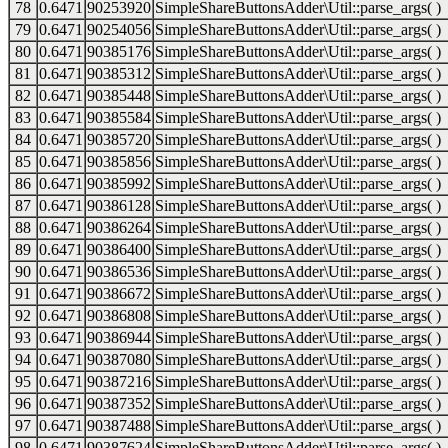
78
0.6471
90253920
SimpleShareButtonsAdder\Util::parse_args( )
79
0.6471
90254056
SimpleShareButtonsAdder\Util::parse_args( )
80
0.6471
90385176
SimpleShareButtonsAdder\Util::parse_args( )
81
0.6471
90385312
SimpleShareButtonsAdder\Util::parse_args( )
82
0.6471
90385448
SimpleShareButtonsAdder\Util::parse_args( )
83
0.6471
90385584
SimpleShareButtonsAdder\Util::parse_args( )
84
0.6471
90385720
SimpleShareButtonsAdder\Util::parse_args( )
85
0.6471
90385856
SimpleShareButtonsAdder\Util::parse_args( )
86
0.6471
90385992
SimpleShareButtonsAdder\Util::parse_args( )
87
0.6471
90386128
SimpleShareButtonsAdder\Util::parse_args( )
88
0.6471
90386264
SimpleShareButtonsAdder\Util::parse_args( )
89
0.6471
90386400
SimpleShareButtonsAdder\Util::parse_args( )
90
0.6471
90386536
SimpleShareButtonsAdder\Util::parse_args( )
91
0.6471
90386672
SimpleShareButtonsAdder\Util::parse_args( )
92
0.6471
90386808
SimpleShareButtonsAdder\Util::parse_args( )
93
0.6471
90386944
SimpleShareButtonsAdder\Util::parse_args( )
94
0.6471
90387080
SimpleShareButtonsAdder\Util::parse_args( )
95
0.6471
90387216
SimpleShareButtonsAdder\Util::parse_args( )
96
0.6471
90387352
SimpleShareButtonsAdder\Util::parse_args( )
97
0.6471
90387488
SimpleShareButtonsAdder\Util::parse_args( )
98
0.6471
90387624
SimpleShareButtonsAdder\Util::parse_args( )