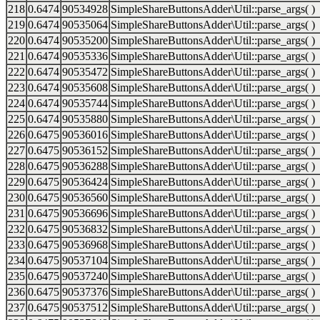
218
0.6474
90534928
SimpleShareButtonsAdder\Util::parse_args( )
219
0.6474
90535064
SimpleShareButtonsAdder\Util::parse_args( )
220
0.6474
90535200
SimpleShareButtonsAdder\Util::parse_args( )
221
0.6474
90535336
SimpleShareButtonsAdder\Util::parse_args( )
222
0.6474
90535472
SimpleShareButtonsAdder\Util::parse_args( )
223
0.6474
90535608
SimpleShareButtonsAdder\Util::parse_args( )
224
0.6474
90535744
SimpleShareButtonsAdder\Util::parse_args( )
225
0.6474
90535880
SimpleShareButtonsAdder\Util::parse_args( )
226
0.6475
90536016
SimpleShareButtonsAdder\Util::parse_args( )
227
0.6475
90536152
SimpleShareButtonsAdder\Util::parse_args( )
228
0.6475
90536288
SimpleShareButtonsAdder\Util::parse_args( )
229
0.6475
90536424
SimpleShareButtonsAdder\Util::parse_args( )
230
0.6475
90536560
SimpleShareButtonsAdder\Util::parse_args( )
231
0.6475
90536696
SimpleShareButtonsAdder\Util::parse_args( )
232
0.6475
90536832
SimpleShareButtonsAdder\Util::parse_args( )
233
0.6475
90536968
SimpleShareButtonsAdder\Util::parse_args( )
234
0.6475
90537104
SimpleShareButtonsAdder\Util::parse_args( )
235
0.6475
90537240
SimpleShareButtonsAdder\Util::parse_args( )
236
0.6475
90537376
SimpleShareButtonsAdder\Util::parse_args( )
237
0.6475
90537512
SimpleShareButtonsAdder\Util::parse_args( )