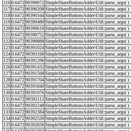
116
0.6472
90390072
SimpleShareButtonsAdder\Util::parse_args( )
117
0.6472
90390208
SimpleShareButtonsAdder\Util::parse_args( )
118
0.6472
90390344
SimpleShareButtonsAdder\Util::parse_args( )
119
0.6472
90390480
SimpleShareButtonsAdder\Util::parse_args( )
120
0.6472
90390616
SimpleShareButtonsAdder\Util::parse_args( )
121
0.6472
90390752
SimpleShareButtonsAdder\Util::parse_args( )
122
0.6472
90390888
SimpleShareButtonsAdder\Util::parse_args( )
123
0.6472
90391024
SimpleShareButtonsAdder\Util::parse_args( )
124
0.6472
90391160
SimpleShareButtonsAdder\Util::parse_args( )
125
0.6472
90391296
SimpleShareButtonsAdder\Util::parse_args( )
126
0.6472
90391432
SimpleShareButtonsAdder\Util::parse_args( )
127
0.6472
90391568
SimpleShareButtonsAdder\Util::parse_args( )
128
0.6472
90391704
SimpleShareButtonsAdder\Util::parse_args( )
129
0.6472
90391840
SimpleShareButtonsAdder\Util::parse_args( )
130
0.6472
90391976
SimpleShareButtonsAdder\Util::parse_args( )
131
0.6472
90392112
SimpleShareButtonsAdder\Util::parse_args( )
132
0.6472
90392248
SimpleShareButtonsAdder\Util::parse_args( )
133
0.6472
90392384
SimpleShareButtonsAdder\Util::parse_args( )
134
0.6472
90392520
SimpleShareButtonsAdder\Util::parse_args( )
135
0.6472
90392656
SimpleShareButtonsAdder\Util::parse_args( )