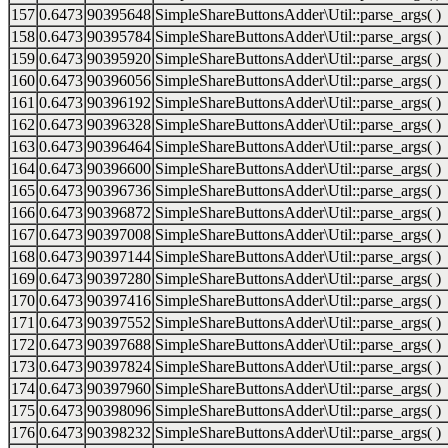
157
0.6473
90395648
SimpleShareButtonsAdder\Util::parse_args( )
158
0.6473
90395784
SimpleShareButtonsAdder\Util::parse_args( )
159
0.6473
90395920
SimpleShareButtonsAdder\Util::parse_args( )
160
0.6473
90396056
SimpleShareButtonsAdder\Util::parse_args( )
161
0.6473
90396192
SimpleShareButtonsAdder\Util::parse_args( )
162
0.6473
90396328
SimpleShareButtonsAdder\Util::parse_args( )
163
0.6473
90396464
SimpleShareButtonsAdder\Util::parse_args( )
164
0.6473
90396600
SimpleShareButtonsAdder\Util::parse_args( )
165
0.6473
90396736
SimpleShareButtonsAdder\Util::parse_args( )
166
0.6473
90396872
SimpleShareButtonsAdder\Util::parse_args( )
167
0.6473
90397008
SimpleShareButtonsAdder\Util::parse_args( )
168
0.6473
90397144
SimpleShareButtonsAdder\Util::parse_args( )
169
0.6473
90397280
SimpleShareButtonsAdder\Util::parse_args( )
170
0.6473
90397416
SimpleShareButtonsAdder\Util::parse_args( )
171
0.6473
90397552
SimpleShareButtonsAdder\Util::parse_args( )
172
0.6473
90397688
SimpleShareButtonsAdder\Util::parse_args( )
173
0.6473
90397824
SimpleShareButtonsAdder\Util::parse_args( )
174
0.6473
90397960
SimpleShareButtonsAdder\Util::parse_args( )
175
0.6473
90398096
SimpleShareButtonsAdder\Util::parse_args( )
176
0.6473
90398232
SimpleShareButtonsAdder\Util::parse_args( )