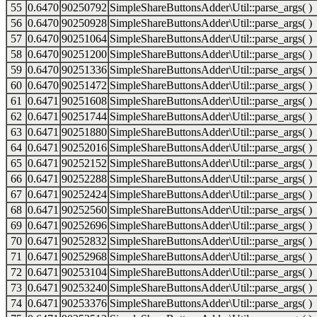
55
0.6470
90250792
SimpleShareButtonsAdder\Util::parse_args( )
56
0.6470
90250928
SimpleShareButtonsAdder\Util::parse_args( )
57
0.6470
90251064
SimpleShareButtonsAdder\Util::parse_args( )
58
0.6470
90251200
SimpleShareButtonsAdder\Util::parse_args( )
59
0.6470
90251336
SimpleShareButtonsAdder\Util::parse_args( )
60
0.6470
90251472
SimpleShareButtonsAdder\Util::parse_args( )
61
0.6471
90251608
SimpleShareButtonsAdder\Util::parse_args( )
62
0.6471
90251744
SimpleShareButtonsAdder\Util::parse_args( )
63
0.6471
90251880
SimpleShareButtonsAdder\Util::parse_args( )
64
0.6471
90252016
SimpleShareButtonsAdder\Util::parse_args( )
65
0.6471
90252152
SimpleShareButtonsAdder\Util::parse_args( )
66
0.6471
90252288
SimpleShareButtonsAdder\Util::parse_args( )
67
0.6471
90252424
SimpleShareButtonsAdder\Util::parse_args( )
68
0.6471
90252560
SimpleShareButtonsAdder\Util::parse_args( )
69
0.6471
90252696
SimpleShareButtonsAdder\Util::parse_args( )
70
0.6471
90252832
SimpleShareButtonsAdder\Util::parse_args( )
71
0.6471
90252968
SimpleShareButtonsAdder\Util::parse_args( )
72
0.6471
90253104
SimpleShareButtonsAdder\Util::parse_args( )
73
0.6471
90253240
SimpleShareButtonsAdder\Util::parse_args( )
74
0.6471
90253376
SimpleShareButtonsAdder\Util::parse_args( )