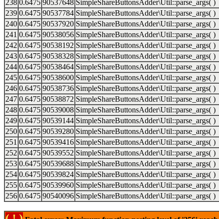
238
0.6475
90537648
SimpleShareButtonsAdder\Util::parse_args( )
239
0.6475
90537784
SimpleShareButtonsAdder\Util::parse_args( )
240
0.6475
90537920
SimpleShareButtonsAdder\Util::parse_args( )
241
0.6475
90538056
SimpleShareButtonsAdder\Util::parse_args( )
242
0.6475
90538192
SimpleShareButtonsAdder\Util::parse_args( )
243
0.6475
90538328
SimpleShareButtonsAdder\Util::parse_args( )
244
0.6475
90538464
SimpleShareButtonsAdder\Util::parse_args( )
245
0.6475
90538600
SimpleShareButtonsAdder\Util::parse_args( )
246
0.6475
90538736
SimpleShareButtonsAdder\Util::parse_args( )
247
0.6475
90538872
SimpleShareButtonsAdder\Util::parse_args( )
248
0.6475
90539008
SimpleShareButtonsAdder\Util::parse_args( )
249
0.6475
90539144
SimpleShareButtonsAdder\Util::parse_args( )
250
0.6475
90539280
SimpleShareButtonsAdder\Util::parse_args( )
251
0.6475
90539416
SimpleShareButtonsAdder\Util::parse_args( )
252
0.6475
90539552
SimpleShareButtonsAdder\Util::parse_args( )
253
0.6475
90539688
SimpleShareButtonsAdder\Util::parse_args( )
254
0.6475
90539824
SimpleShareButtonsAdder\Util::parse_args( )
255
0.6475
90539960
SimpleShareButtonsAdder\Util::parse_args( )
256
0.6475
90540096
SimpleShareButtonsAdder\Util::parse_args( )
( ! )