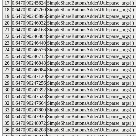
17
0.6470
90245624
SimpleShareButtonsAdder\Util::parse_args( )
18
0.6470
90245760
SimpleShareButtonsAdder\Util::parse_args( )
19
0.6470
90245896
SimpleShareButtonsAdder\Util::parse_args( )
20
0.6470
90246032
SimpleShareButtonsAdder\Util::parse_args( )
21
0.6470
90246168
SimpleShareButtonsAdder\Util::parse_args( )
22
0.6470
90246304
SimpleShareButtonsAdder\Util::parse_args( )
23
0.6470
90246440
SimpleShareButtonsAdder\Util::parse_args( )
24
0.6470
90246576
SimpleShareButtonsAdder\Util::parse_args( )
25
0.6470
90246712
SimpleShareButtonsAdder\Util::parse_args( )
26
0.6470
90246848
SimpleShareButtonsAdder\Util::parse_args( )
27
0.6470
90246984
SimpleShareButtonsAdder\Util::parse_args( )
28
0.6470
90247120
SimpleShareButtonsAdder\Util::parse_args( )
29
0.6470
90247256
SimpleShareButtonsAdder\Util::parse_args( )
30
0.6470
90247392
SimpleShareButtonsAdder\Util::parse_args( )
31
0.6470
90247528
SimpleShareButtonsAdder\Util::parse_args( )
32
0.6470
90247664
SimpleShareButtonsAdder\Util::parse_args( )
33
0.6470
90247800
SimpleShareButtonsAdder\Util::parse_args( )
34
0.6470
90247936
SimpleShareButtonsAdder\Util::parse_args( )
35
0.6470
90248072
SimpleShareButtonsAdder\Util::parse_args( )
36
0.6470
90248208
SimpleShareButtonsAdder\Util::parse_args( )