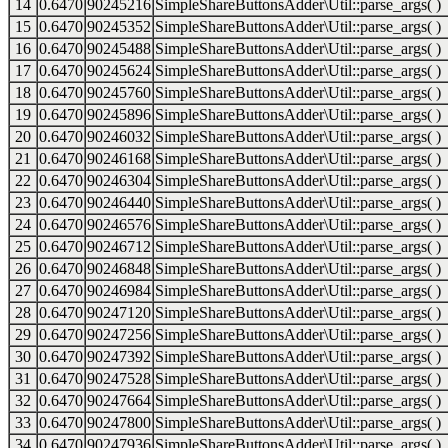
14
0.6470
90245216
SimpleShareButtonsAdder\Util::parse_args( )
15
0.6470
90245352
SimpleShareButtonsAdder\Util::parse_args( )
16
0.6470
90245488
SimpleShareButtonsAdder\Util::parse_args( )
17
0.6470
90245624
SimpleShareButtonsAdder\Util::parse_args( )
18
0.6470
90245760
SimpleShareButtonsAdder\Util::parse_args( )
19
0.6470
90245896
SimpleShareButtonsAdder\Util::parse_args( )
20
0.6470
90246032
SimpleShareButtonsAdder\Util::parse_args( )
21
0.6470
90246168
SimpleShareButtonsAdder\Util::parse_args( )
22
0.6470
90246304
SimpleShareButtonsAdder\Util::parse_args( )
23
0.6470
90246440
SimpleShareButtonsAdder\Util::parse_args( )
24
0.6470
90246576
SimpleShareButtonsAdder\Util::parse_args( )
25
0.6470
90246712
SimpleShareButtonsAdder\Util::parse_args( )
26
0.6470
90246848
SimpleShareButtonsAdder\Util::parse_args( )
27
0.6470
90246984
SimpleShareButtonsAdder\Util::parse_args( )
28
0.6470
90247120
SimpleShareButtonsAdder\Util::parse_args( )
29
0.6470
90247256
SimpleShareButtonsAdder\Util::parse_args( )
30
0.6470
90247392
SimpleShareButtonsAdder\Util::parse_args( )
31
0.6470
90247528
SimpleShareButtonsAdder\Util::parse_args( )
32
0.6470
90247664
SimpleShareButtonsAdder\Util::parse_args( )
33
0.6470
90247800
SimpleShareButtonsAdder\Util::parse_args( )
34
0.6470
90247936
SimpleShareButtonsAdder\Util::parse_args( )