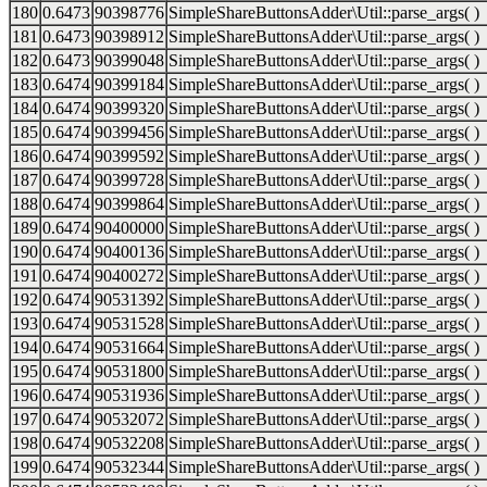
180
0.6473
90398776
SimpleShareButtonsAdder\Util::parse_args( )
181
0.6473
90398912
SimpleShareButtonsAdder\Util::parse_args( )
182
0.6473
90399048
SimpleShareButtonsAdder\Util::parse_args( )
183
0.6474
90399184
SimpleShareButtonsAdder\Util::parse_args( )
184
0.6474
90399320
SimpleShareButtonsAdder\Util::parse_args( )
185
0.6474
90399456
SimpleShareButtonsAdder\Util::parse_args( )
186
0.6474
90399592
SimpleShareButtonsAdder\Util::parse_args( )
187
0.6474
90399728
SimpleShareButtonsAdder\Util::parse_args( )
188
0.6474
90399864
SimpleShareButtonsAdder\Util::parse_args( )
189
0.6474
90400000
SimpleShareButtonsAdder\Util::parse_args( )
190
0.6474
90400136
SimpleShareButtonsAdder\Util::parse_args( )
191
0.6474
90400272
SimpleShareButtonsAdder\Util::parse_args( )
192
0.6474
90531392
SimpleShareButtonsAdder\Util::parse_args( )
193
0.6474
90531528
SimpleShareButtonsAdder\Util::parse_args( )
194
0.6474
90531664
SimpleShareButtonsAdder\Util::parse_args( )
195
0.6474
90531800
SimpleShareButtonsAdder\Util::parse_args( )
196
0.6474
90531936
SimpleShareButtonsAdder\Util::parse_args( )
197
0.6474
90532072
SimpleShareButtonsAdder\Util::parse_args( )
198
0.6474
90532208
SimpleShareButtonsAdder\Util::parse_args( )
199
0.6474
90532344
SimpleShareButtonsAdder\Util::parse_args( )