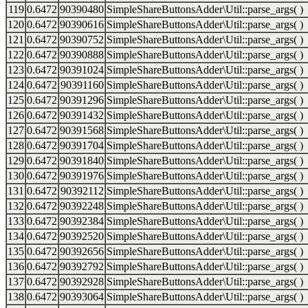
119
0.6472
90390480
SimpleShareButtonsAdder\Util::parse_args( )
120
0.6472
90390616
SimpleShareButtonsAdder\Util::parse_args( )
121
0.6472
90390752
SimpleShareButtonsAdder\Util::parse_args( )
122
0.6472
90390888
SimpleShareButtonsAdder\Util::parse_args( )
123
0.6472
90391024
SimpleShareButtonsAdder\Util::parse_args( )
124
0.6472
90391160
SimpleShareButtonsAdder\Util::parse_args( )
125
0.6472
90391296
SimpleShareButtonsAdder\Util::parse_args( )
126
0.6472
90391432
SimpleShareButtonsAdder\Util::parse_args( )
127
0.6472
90391568
SimpleShareButtonsAdder\Util::parse_args( )
128
0.6472
90391704
SimpleShareButtonsAdder\Util::parse_args( )
129
0.6472
90391840
SimpleShareButtonsAdder\Util::parse_args( )
130
0.6472
90391976
SimpleShareButtonsAdder\Util::parse_args( )
131
0.6472
90392112
SimpleShareButtonsAdder\Util::parse_args( )
132
0.6472
90392248
SimpleShareButtonsAdder\Util::parse_args( )
133
0.6472
90392384
SimpleShareButtonsAdder\Util::parse_args( )
134
0.6472
90392520
SimpleShareButtonsAdder\Util::parse_args( )
135
0.6472
90392656
SimpleShareButtonsAdder\Util::parse_args( )
136
0.6472
90392792
SimpleShareButtonsAdder\Util::parse_args( )
137
0.6472
90392928
SimpleShareButtonsAdder\Util::parse_args( )
138
0.6472
90393064
SimpleShareButtonsAdder\Util::parse_args( )