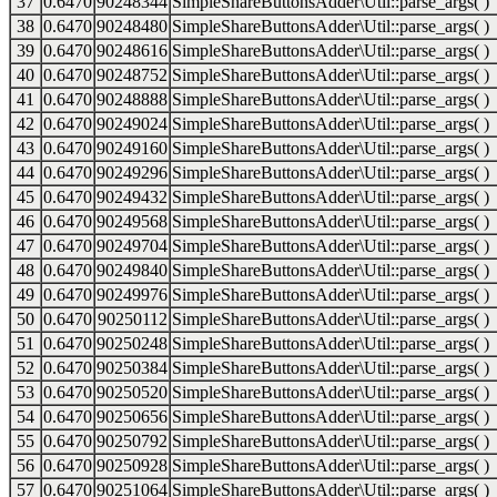
37
0.6470
90248344
SimpleShareButtonsAdder\Util::parse_args( )
38
0.6470
90248480
SimpleShareButtonsAdder\Util::parse_args( )
39
0.6470
90248616
SimpleShareButtonsAdder\Util::parse_args( )
40
0.6470
90248752
SimpleShareButtonsAdder\Util::parse_args( )
41
0.6470
90248888
SimpleShareButtonsAdder\Util::parse_args( )
42
0.6470
90249024
SimpleShareButtonsAdder\Util::parse_args( )
43
0.6470
90249160
SimpleShareButtonsAdder\Util::parse_args( )
44
0.6470
90249296
SimpleShareButtonsAdder\Util::parse_args( )
45
0.6470
90249432
SimpleShareButtonsAdder\Util::parse_args( )
46
0.6470
90249568
SimpleShareButtonsAdder\Util::parse_args( )
47
0.6470
90249704
SimpleShareButtonsAdder\Util::parse_args( )
48
0.6470
90249840
SimpleShareButtonsAdder\Util::parse_args( )
49
0.6470
90249976
SimpleShareButtonsAdder\Util::parse_args( )
50
0.6470
90250112
SimpleShareButtonsAdder\Util::parse_args( )
51
0.6470
90250248
SimpleShareButtonsAdder\Util::parse_args( )
52
0.6470
90250384
SimpleShareButtonsAdder\Util::parse_args( )
53
0.6470
90250520
SimpleShareButtonsAdder\Util::parse_args( )
54
0.6470
90250656
SimpleShareButtonsAdder\Util::parse_args( )
55
0.6470
90250792
SimpleShareButtonsAdder\Util::parse_args( )
56
0.6470
90250928
SimpleShareButtonsAdder\Util::parse_args( )
57
0.6470
90251064
SimpleShareButtonsAdder\Util::parse_args( )