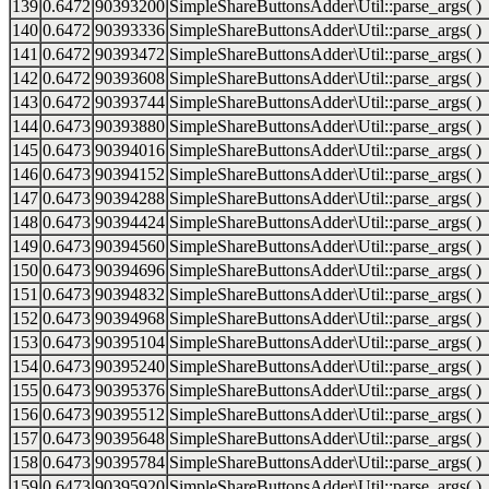
139
0.6472
90393200
SimpleShareButtonsAdder\Util::parse_args( )
140
0.6472
90393336
SimpleShareButtonsAdder\Util::parse_args( )
141
0.6472
90393472
SimpleShareButtonsAdder\Util::parse_args( )
142
0.6472
90393608
SimpleShareButtonsAdder\Util::parse_args( )
143
0.6472
90393744
SimpleShareButtonsAdder\Util::parse_args( )
144
0.6473
90393880
SimpleShareButtonsAdder\Util::parse_args( )
145
0.6473
90394016
SimpleShareButtonsAdder\Util::parse_args( )
146
0.6473
90394152
SimpleShareButtonsAdder\Util::parse_args( )
147
0.6473
90394288
SimpleShareButtonsAdder\Util::parse_args( )
148
0.6473
90394424
SimpleShareButtonsAdder\Util::parse_args( )
149
0.6473
90394560
SimpleShareButtonsAdder\Util::parse_args( )
150
0.6473
90394696
SimpleShareButtonsAdder\Util::parse_args( )
151
0.6473
90394832
SimpleShareButtonsAdder\Util::parse_args( )
152
0.6473
90394968
SimpleShareButtonsAdder\Util::parse_args( )
153
0.6473
90395104
SimpleShareButtonsAdder\Util::parse_args( )
154
0.6473
90395240
SimpleShareButtonsAdder\Util::parse_args( )
155
0.6473
90395376
SimpleShareButtonsAdder\Util::parse_args( )
156
0.6473
90395512
SimpleShareButtonsAdder\Util::parse_args( )
157
0.6473
90395648
SimpleShareButtonsAdder\Util::parse_args( )
158
0.6473
90395784
SimpleShareButtonsAdder\Util::parse_args( )
159
0.6473
90395920
SimpleShareButtonsAdder\Util::parse_args( )