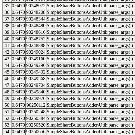
35
0.6470
90248072
SimpleShareButtonsAdder\Util::parse_args( )
36
0.6470
90248208
SimpleShareButtonsAdder\Util::parse_args( )
37
0.6470
90248344
SimpleShareButtonsAdder\Util::parse_args( )
38
0.6470
90248480
SimpleShareButtonsAdder\Util::parse_args( )
39
0.6470
90248616
SimpleShareButtonsAdder\Util::parse_args( )
40
0.6470
90248752
SimpleShareButtonsAdder\Util::parse_args( )
41
0.6470
90248888
SimpleShareButtonsAdder\Util::parse_args( )
42
0.6470
90249024
SimpleShareButtonsAdder\Util::parse_args( )
43
0.6470
90249160
SimpleShareButtonsAdder\Util::parse_args( )
44
0.6470
90249296
SimpleShareButtonsAdder\Util::parse_args( )
45
0.6470
90249432
SimpleShareButtonsAdder\Util::parse_args( )
46
0.6470
90249568
SimpleShareButtonsAdder\Util::parse_args( )
47
0.6470
90249704
SimpleShareButtonsAdder\Util::parse_args( )
48
0.6470
90249840
SimpleShareButtonsAdder\Util::parse_args( )
49
0.6470
90249976
SimpleShareButtonsAdder\Util::parse_args( )
50
0.6470
90250112
SimpleShareButtonsAdder\Util::parse_args( )
51
0.6470
90250248
SimpleShareButtonsAdder\Util::parse_args( )
52
0.6470
90250384
SimpleShareButtonsAdder\Util::parse_args( )
53
0.6470
90250520
SimpleShareButtonsAdder\Util::parse_args( )
54
0.6470
90250656
SimpleShareButtonsAdder\Util::parse_args( )