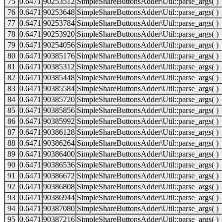
75
0.6471
90253512
SimpleShareButtonsAdder\Util::parse_args( )
76
0.6471
90253648
SimpleShareButtonsAdder\Util::parse_args( )
77
0.6471
90253784
SimpleShareButtonsAdder\Util::parse_args( )
78
0.6471
90253920
SimpleShareButtonsAdder\Util::parse_args( )
79
0.6471
90254056
SimpleShareButtonsAdder\Util::parse_args( )
80
0.6471
90385176
SimpleShareButtonsAdder\Util::parse_args( )
81
0.6471
90385312
SimpleShareButtonsAdder\Util::parse_args( )
82
0.6471
90385448
SimpleShareButtonsAdder\Util::parse_args( )
83
0.6471
90385584
SimpleShareButtonsAdder\Util::parse_args( )
84
0.6471
90385720
SimpleShareButtonsAdder\Util::parse_args( )
85
0.6471
90385856
SimpleShareButtonsAdder\Util::parse_args( )
86
0.6471
90385992
SimpleShareButtonsAdder\Util::parse_args( )
87
0.6471
90386128
SimpleShareButtonsAdder\Util::parse_args( )
88
0.6471
90386264
SimpleShareButtonsAdder\Util::parse_args( )
89
0.6471
90386400
SimpleShareButtonsAdder\Util::parse_args( )
90
0.6471
90386536
SimpleShareButtonsAdder\Util::parse_args( )
91
0.6471
90386672
SimpleShareButtonsAdder\Util::parse_args( )
92
0.6471
90386808
SimpleShareButtonsAdder\Util::parse_args( )
93
0.6471
90386944
SimpleShareButtonsAdder\Util::parse_args( )
94
0.6471
90387080
SimpleShareButtonsAdder\Util::parse_args( )
95
0.6471
90387216
SimpleShareButtonsAdder\Util::parse_args( )