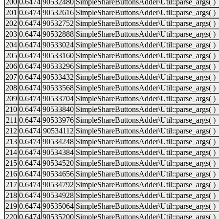
200
0.6474
90532480
SimpleShareButtonsAdder\Util::parse_args( )
201
0.6474
90532616
SimpleShareButtonsAdder\Util::parse_args( )
202
0.6474
90532752
SimpleShareButtonsAdder\Util::parse_args( )
203
0.6474
90532888
SimpleShareButtonsAdder\Util::parse_args( )
204
0.6474
90533024
SimpleShareButtonsAdder\Util::parse_args( )
205
0.6474
90533160
SimpleShareButtonsAdder\Util::parse_args( )
206
0.6474
90533296
SimpleShareButtonsAdder\Util::parse_args( )
207
0.6474
90533432
SimpleShareButtonsAdder\Util::parse_args( )
208
0.6474
90533568
SimpleShareButtonsAdder\Util::parse_args( )
209
0.6474
90533704
SimpleShareButtonsAdder\Util::parse_args( )
210
0.6474
90533840
SimpleShareButtonsAdder\Util::parse_args( )
211
0.6474
90533976
SimpleShareButtonsAdder\Util::parse_args( )
212
0.6474
90534112
SimpleShareButtonsAdder\Util::parse_args( )
213
0.6474
90534248
SimpleShareButtonsAdder\Util::parse_args( )
214
0.6474
90534384
SimpleShareButtonsAdder\Util::parse_args( )
215
0.6474
90534520
SimpleShareButtonsAdder\Util::parse_args( )
216
0.6474
90534656
SimpleShareButtonsAdder\Util::parse_args( )
217
0.6474
90534792
SimpleShareButtonsAdder\Util::parse_args( )
218
0.6474
90534928
SimpleShareButtonsAdder\Util::parse_args( )
219
0.6474
90535064
SimpleShareButtonsAdder\Util::parse_args( )
220
0.6474
90535200
SimpleShareButtonsAdder\Util::parse_args( )