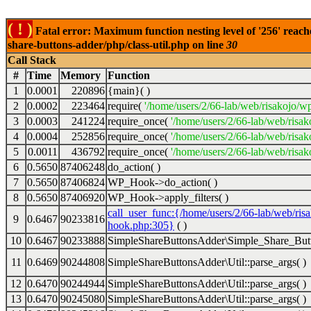
( ! )
Fatal error: Maximum function nesting level of '256' reach
share-buttons-adder/php/class-util.php on line
30
Call Stack
#
Time
Memory
Function
1
0.0001
220896
{main}( )
2
0.0002
223464
require(
'/home/users/2/66-lab/web/risakojo/w
3
0.0003
241224
require_once(
'/home/users/2/66-lab/web/risak
4
0.0004
252856
require_once(
'/home/users/2/66-lab/web/risak
5
0.0011
436792
require_once(
'/home/users/2/66-lab/web/risak
6
0.5650
87406248
do_action( )
7
0.5650
87406824
WP_Hook->do_action( )
8
0.5650
87406920
WP_Hook->apply_filters( )
call_user_func:{/home/users/2/66-lab/web/ris
9
0.6467
90233816
hook.php:305}
( )
10
0.6467
90233888
SimpleShareButtonsAdder\Simple_Share_Butt
11
0.6469
90244808
SimpleShareButtonsAdder\Util::parse_args( )
12
0.6470
90244944
SimpleShareButtonsAdder\Util::parse_args( )
13
0.6470
90245080
SimpleShareButtonsAdder\Util::parse_args( )